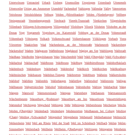
Unterwössen
Untrasried
Urbach
Ursberg
Ursensollen
Urspringen
Ustersbach
Uttenreuth
Uttenweiler
Utting am Ammersee
Utzenfeld
Vachendorf
Vaihingen
Vallendar
Valley
Vaterstetten
Veitsbronn
Veitshöchheim
Velburg
Velden (Mittelfranken)
Velden (Niederbayern)
Vellberg
Veringenstadt
Vestenbergsgreuth
Viechtach
Viereth-Trunstadt
Vierkirchen
Vilgertshofen
Villenbach
Villingen-Schwenningen
Villingendorf
Vilsbiburg
Vilseck
Vilsheim
Vilshofen an der
Donau
Vogt
Vogtareuth
Vogtsburg im Kaiserstuhl
Vohburg an der Donau
Vohenstrauß
Vöhrenbach
Vöhringen
Volkach
Volkenschwand
Volkertshausen
Völklingen
Vorbach
Vorra
Vörstetten
Waakirchen
Waal
Wachenheim an der Weinstraße
Wachenroth
Wackersberg
Wackersdorf
Wadern
Wadgassen
Waffenbrunn
Waghäusel
Waging am See
Waiblingen
Waibstadt
Waidhaus
Waidhofen
Waigolshausen
Wain
Waischenfeld
Wald
Wald (Oberpfalz)
Wald (Schwaben)
Waldachtal
Waldaschaff
Waldbronn
Waldbrunn
Waldburg
Waldbüttelbrunn
Walddorfhäslach
Waldenbuch
Waldenburg
Walderbach
Waldershof
Waldkirch
Waldkirchen
Waldkraiburg
Waldmünchen
Waldsassen
Waldshut-Tiengen
Waldstetten
Waldthurn
Walheim
Walkertshofen
Walldorf
Walldürn
Wallenfels
Wallerfangen
Wallerfing
Wallersdorf
Wallerstein
Wallgau
Wallhausen
Walpertskirchen
Walsdorf
Waltenhausen
Waltenhofen
Walting
Walzbachtal
Wang
Wangen
Wannweil
Warmensteinach
Warngau
Wartenberg
Warthausen
Wartmannsroth
Wäschenbeuren
Wasserburg (Bodensee)
Wasserburg am Inn
Wasserlosen
Wassertrüdingen
Wattendorf
Wechingen
Wegscheid
Wehingen
Wehr
Wehringen
Weibersbrunn
Weichering
Weichs
Weiden (Oberpfalz)
Weidenbach
Weidenberg
Weidenstetten
Weidhausen bei Coburg
Weiding
(Cham)
Weiding (Schwandorf)
Weigendorf
Weigenheim
Weihenzell
Weiherhammer
Weihmichl
Weikersheim
Weil
Weil am Rhein
Weil der Stadt
Weil im Schönbuch
Weilbach
Weilen
Weiler-
Simmerberg
Weilersbach
Weilheim
Weilheim (Oberbayern)
Weiltingen
Weingarten
Weinheim