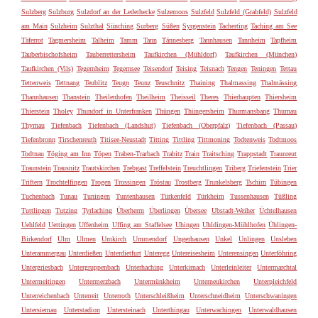
Sulzberg
Sulzburg
Sulzdorf an der Lederhecke
Sulzemoos
Sulzfeld
Sulzfeld (Grabfeld)
Sulzfeld
am Main
Sulzheim
Sulzthal
Sünching
Surberg
Süßen
Syrgenstein
Tacherting
Taching am See
Täferrot
Tagmersheim
Talheim
Tamm
Tann
Tännesberg
Tannhausen
Tannheim
Tapfheim
Tauberbischofsheim
Tauberrettersheim
Taufkirchen (Mühldorf)
Taufkirchen (München)
Taufkirchen (Vils)
Tegernheim
Tegernsee
Teisendorf
Teising
Teisnach
Tengen
Teningen
Tettau
Tettenweis
Tettnang
Teublitz
Teugn
Teunz
Teuschnitz
Thaining
Thalmassing
Thalmässing
Thannhausen
Thanstein
Theilenhofen
Theilheim
Theisseil
Theres
Thierhaupten
Thiersheim
Thierstein
Tholey
Thundorf in Unterfranken
Thüngen
Thüngersheim
Thurmansbang
Thurnau
Thyrnau
Tiefenbach
Tiefenbach (Landshut)
Tiefenbach (Oberpfalz)
Tiefenbach (Passau)
Tiefenbronn
Tirschenreuth
Titisee-Neustadt
Titting
Tittling
Tittmoning
Todtenweis
Todtmoos
Todtnau
Töging am Inn
Töpen
Traben-Trarbach
Trabitz
Train
Traitsching
Trappstadt
Traunreut
Traunstein
Trausnitz
Trautskirchen
Trebgast
Treffelstein
Treuchtlingen
Triberg
Triefenstein
Trier
Triftern
Trochtelfingen
Trogen
Trossingen
Tröstau
Trostberg
Trunkelsberg
Tschirn
Tübingen
Tuchenbach
Tunau
Tuningen
Tuntenhausen
Türkenfeld
Türkheim
Tussenhausen
Tüßling
Tuttlingen
Tutzing
Tyrlaching
Überherrn
Überlingen
Übersee
Ubstadt-Weiher
Üchtelhausen
Uehlfeld
Uettingen
Uffenheim
Uffing am Staffelsee
Uhingen
Uhldingen-Mühlhofen
Ühlingen-
Birkendorf
Ulm
Ulmen
Umkirch
Ummendorf
Ungerhausen
Unkel
Unlingen
Unsleben
Unterammergau
Unterdießen
Unterdietfurt
Unteregg
Untereisesheim
Unterensingen
Unterföhring
Untergriesbach
Untergruppenbach
Unterhaching
Unterkirnach
Unterleinleiter
Untermarchtal
Untermeitingen
Untermerzbach
Untermünkheim
Unterneukirchen
Unterpleichfeld
Unterreichenbach
Unterreit
Unterroth
Unterschleißheim
Unterschneidheim
Unterschwaningen
Untersiemau
Unterstadion
Untersteinach
Unterthingau
Unterwachingen
Unterwaldhausen