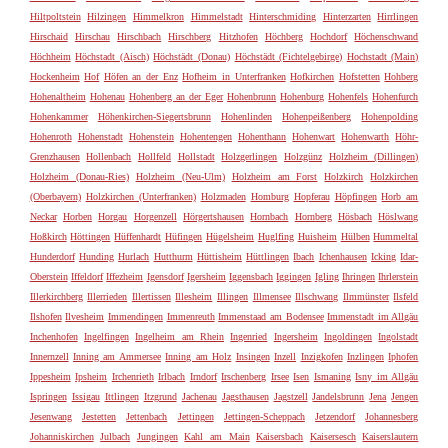
Hiltpoltstein
Hilzingen
Himmelkron
Himmelstadt
Hinterschmiding
Hinterzarten
Hirrlingen
Hirschaid
Hirschau
Hirschbach
Hirschberg
Hitzhofen
Höchberg
Hochdorf
Höchenschwand
Höchheim
Höchstadt (Aisch)
Höchstädt (Donau)
Höchstädt (Fichtelgebirge)
Hochstadt (Main)
Hockenheim
Hof
Höfen an der Enz
Hofheim in Unterfranken
Hofkirchen
Hofstetten
Hohberg
Hohenaltheim
Hohenau
Hohenberg an der Eger
Hohenbrunn
Hohenburg
Hohenfels
Hohenfurch
Hohenkammer
Höhenkirchen-Siegertsbrunn
Hohenlinden
Hohenpeißenberg
Hohenpolding
Hohenroth
Hohenstadt
Hohenstein
Hohentengen
Hohenthann
Hohenwart
Hohenwarth
Höhr-
Grenzhausen
Hollenbach
Hollfeld
Hollstadt
Holzgerlingen
Holzgünz
Holzheim (Dillingen)
Holzheim (Donau-Ries)
Holzheim (Neu-Ulm)
Holzheim am Forst
Holzkirch
Holzkirchen
(Oberbayern)
Holzkirchen (Unterfranken)
Holzmaden
Homburg
Hopferau
Höpfingen
Horb am
Neckar
Horben
Horgau
Horgenzell
Hörgertshausen
Hornbach
Hornberg
Hösbach
Höslwang
Hoßkirch
Höttingen
Hüffenhardt
Hüfingen
Hügelsheim
Huglfing
Huisheim
Hülben
Hummeltal
Hunderdorf
Hunding
Hurlach
Hutthurm
Hüttisheim
Hüttlingen
Ibach
Ichenhausen
Icking
Idar-
Oberstein
Iffeldorf
Iffezheim
Igensdorf
Igersheim
Iggensbach
Iggingen
Igling
Ihringen
Ihrlerstein
Illerkirchberg
Illerrieden
Illertissen
Illesheim
Illingen
Illmensee
Illschwang
Ilmmünster
Ilsfeld
Ilshofen
Ilvesheim
Immendingen
Immenreuth
Immenstaad am Bodensee
Immenstadt im Allgäu
Inchenhofen
Ingelfingen
Ingelheim am Rhein
Ingenried
Ingersheim
Ingoldingen
Ingolstadt
Innernzell
Inning am Ammersee
Inning am Holz
Insingen
Inzell
Inzigkofen
Inzlingen
Iphofen
Ippesheim
Ipsheim
Irchenrieth
Irlbach
Irndorf
Irschenberg
Irsee
Isen
Ismaning
Isny im Allgäu
Ispringen
Issigau
Ittlingen
Itzgrund
Jachenau
Jagsthausen
Jagstzell
Jandelsbrunn
Jena
Jengen
Jesenwang
Jestetten
Jettenbach
Jettingen
Jettingen-Scheppach
Jetzendorf
Johannesberg
Johanniskirchen
Julbach
Jungingen
Kahl am Main
Kaisersbach
Kaisersesch
Kaiserslautern