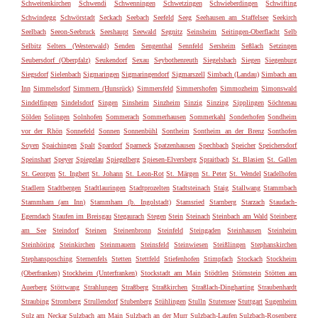
Schweitenkirchen
Schwendi
Schwenningen
Schwetzingen
Schwieberdingen
Schwifting
Schwindegg
Schwörstadt
Seckach
Seebach
Seefeld
Seeg
Seehausen am Staffelsee
Seekirch
Seelbach
Seeon-Seebruck
Seeshaupt
Seewald
Segnitz
Seinsheim
Seitingen-Oberflacht
Selb
Selbitz
Selters (Westerwald)
Senden
Sengenthal
Sennfeld
Sersheim
Seßlach
Setzingen
Seubersdorf (Oberpfalz)
Seukendorf
Sexau
Seybothenreuth
Siegelsbach
Siegen
Siegenburg
Siegsdorf
Sielenbach
Sigmaringen
Sigmaringendorf
Sigmarszell
Simbach (Landau)
Simbach am
Inn
Simmelsdorf
Simmern (Hunsrück)
Simmersfeld
Simmershofen
Simmozheim
Simonswald
Sindelfingen
Sindelsdorf
Singen
Sinsheim
Sinzheim
Sinzig
Sinzing
Sipplingen
Söchtenau
Sölden
Solingen
Solnhofen
Sommerach
Sommerhausen
Sommerkahl
Sonderhofen
Sondheim
vor der Rhön
Sonnefeld
Sonnen
Sonnenbühl
Sontheim
Sontheim an der Brenz
Sonthofen
Soyen
Spaichingen
Spalt
Spardorf
Sparneck
Spatzenhausen
Spechbach
Speicher
Speichersdorf
Speinshart
Speyer
Spiegelau
Spiegelberg
Spiesen-Elversberg
Spraitbach
St. Blasien
St. Gallen
St. Georgen
St. Ingbert
St. Johann
St. Leon-Rot
St. Märgen
St. Peter
St. Wendel
Stadelhofen
Stadlern
Stadtbergen
Stadtlauringen
Stadtprozelten
Stadtsteinach
Staig
Stallwang
Stammbach
Stammham (am Inn)
Stammham (b. Ingolstadt)
Stamsried
Starnberg
Starzach
Staudach-
Egerndach
Staufen im Breisgau
Stegaurach
Stegen
Stein
Steinach
Steinbach am Wald
Steinberg
am See
Steindorf
Steinen
Steinenbronn
Steinfeld
Steingaden
Steinhausen
Steinheim
Steinhöring
Steinkirchen
Steinmauern
Steinsfeld
Steinwiesen
Steißlingen
Stephanskirchen
Stephansposching
Sternenfels
Stetten
Stettfeld
Stiefenhofen
Stimpfach
Stockach
Stockheim
(Oberfranken)
Stockheim (Unterfranken)
Stockstadt am Main
Stödtlen
Störnstein
Stötten am
Auerberg
Stöttwang
Strahlungen
Straßberg
Straßkirchen
Straßlach-Dingharting
Straubenhardt
Straubing
Stromberg
Strullendorf
Stubenberg
Stühlingen
Stulln
Stutensee
Stuttgart
Sugenheim
Sulz am Neckar
Sulzbach am Main
Sulzbach an der Murr
Sulzbach-Laufen
Sulzbach-Rosenberg