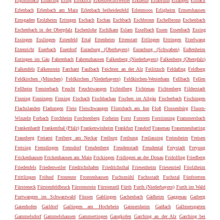
Ergoldsbach
Erharting
Ering
Eriskirch
Erkenbrechtsweiler
Erkheim
Erlabrunn
Erlangen
Erlbach
Erlenbach
Erlenbach am Main
Erlenbach beiheidenfeld
Erlenmoos
Erligheim
Ermershausen
Ernsgaden
Erolzheim
Ertingen
Eschach
Eschau
Eschbach
Eschbronn
Eschelbronn
Eschenbach
Eschenbach in der Oberpfalz
Eschenlohe
Eschlkam
Eslarn
Esselbach
Essen
Essenbach
Essing
Essingen
Esslingen
Estenfeld
Ettal
Ettenheim
Ettenstatt
Ettlingen
Ettringen
Etzelwang
Etzenricht
Euerbach
Euerdorf
Eurasburg (Oberbayern)
Eurasburg (Schwaben)
Eußenheim
Eutingen im Gäu
Fahrenbach
Fahrenzhausen
Falkenberg (Niederbayern)
Falkenberg (Oberpfalz)
Falkenfels
Falkenstein
Farchant
Faulbach
Feichten an der Alz
Feilitzsch
Feldafing
Feldberg
Feldkirchen (München)
Feldkirchen (Niederbayern)
Feldkirchen-Westerham
Fellbach
Fellen
Fellheim
Fensterbach
Feucht
Feuchtwangen
Fichtelberg
Fichtenau
Fichtenberg
Filderstadt
Finning
Finningen
Finsing
Fischach
Fischbachau
Fischen im Allgäu
Fischerbach
Fischingen
Flachslanden
Fladungen
Flein
Fleischwangen
Flintsbach am Inn
Floß
Flossenbürg
Fluorn-
Winzeln
Forbach
Forchheim
Forchtenberg
Forheim
Forst
Forstern
Forstinning
Frammersbach
Frankenhardt
Frankenthal (Pfalz)
Frankenwinheim
Frankfurt
Frasdorf
Frauenau
Frauenneuharting
Fraunberg
Freiamt
Freiberg am Neckar
Freiburg
Freihung
Freilassing
Freinsheim
Freisen
Freising
Fremdingen
Frensdorf
Freudenberg
Freudenstadt
Freudental
Freystadt
Freyung
Frickenhausen
Frickenhausen am Main
Frickingen
Fridingen an der Donau
Fridolfing
Friedberg
Friedenfels
Friedenweiler
Friedrichshafen
Friedrichsthal
Friesenheim
Friesenried
Friolzheim
Frittlingen
Fröhnd
Fronreute
Frontenhausen
Fuchsmühl
Fuchsstadt
Fuchstal
Fünfstetten
Fürsteneck
Fürstenfeldbruck
Fürstenstein
Fürstenzell
Fürth
Furth (Niederbayern)
Furth im Wald
Furtwangen im Schwarzwald
Füssen
Gablingen
Gachenbach
Gädheim
Gaggenau
Gaiberg
Gaienhofen
Gaildorf
Gailingen am Hochrhein
Gaimersheim
Gaißach
Gallmersgarten
Gammelsdorf
Gammelshausen
Gammertingen
Gangkofen
Garching an der Alz
Garching bei