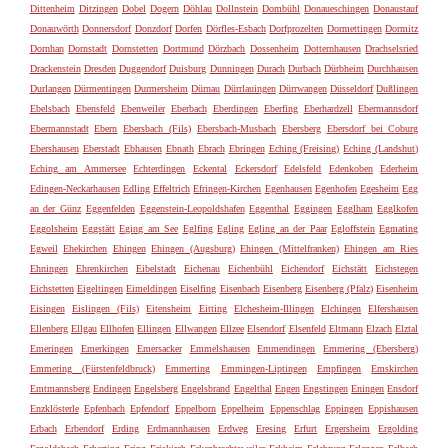
Dittenheim
Ditzingen
Dobel
Dogern
Döhlau
Dollnstein
Dombühl
Donaueschingen
Donaustauf
Donauwörth
Donnersdorf
Donzdorf
Dorfen
Dörfles-Esbach
Dorfprozelten
Dormettingen
Dormitz
Dornhan
Dornstadt
Dornstetten
Dortmund
Dörzbach
Dossenheim
Dotternhausen
Drachselsried
Drackenstein
Dresden
Duggendorf
Duisburg
Dunningen
Durach
Durbach
Dürbheim
Durchhausen
Durlangen
Dürmentingen
Durmersheim
Dürnau
Dürrlauingen
Dürrwangen
Düsseldorf
Dußlingen
Ebelsbach
Ebensfeld
Ebenweiler
Eberbach
Eberdingen
Eberfing
Eberhardzell
Ebermannsdorf
Ebermannstadt
Ebern
Ebersbach (Fils)
Ebersbach-Musbach
Ebersberg
Ebersdorf bei Coburg
Ebershausen
Eberstadt
Ebhausen
Ebnath
Ebrach
Ebringen
Eching (Freising)
Eching (Landshut)
Eching am Ammersee
Echterdingen
Eckental
Eckersdorf
Edelsfeld
Edenkoben
Ederheim
Edingen-Neckarhausen
Edling
Effeltrich
Efringen-Kirchen
Egenhausen
Egenhofen
Egesheim
Egg
an der Günz
Eggenfelden
Eggenstein-Leopoldshafen
Eggenthal
Eggingen
Egglham
Egglkofen
Eggolsheim
Eggstätt
Eging am See
Eglfing
Egling
Egling an der Paar
Egloffstein
Egmating
Egweil
Ehekirchen
Ehingen
Ehingen (Augsburg)
Ehingen (Mittelfranken)
Ehingen am Ries
Ehningen
Ehrenkirchen
Eibelstadt
Eichenau
Eichenbühl
Eichendorf
Eichstätt
Eichstegen
Eichstetten
Eigeltingen
Eimeldingen
Eiselfing
Eisenbach
Eisenberg
Eisenberg (Pfalz)
Eisenheim
Eisingen
Eislingen (Fils)
Eitensheim
Eitting
Elchesheim-Illingen
Elchingen
Elfershausen
Ellenberg
Ellgau
Ellhofen
Ellingen
Ellwangen
Ellzee
Elsendorf
Elsenfeld
Eltmann
Elzach
Elztal
Emeringen
Emerkingen
Emersacker
Emmelshausen
Emmendingen
Emmering (Ebersberg)
Emmering (Fürstenfeldbruck)
Emmerting
Emmingen-Liptingen
Empfingen
Emskirchen
Emtmannsberg
Endingen
Engelsberg
Engelsbrand
Engelthal
Engen
Engstingen
Eningen
Ensdorf
Enzklösterle
Epfenbach
Epfendorf
Eppelborn
Eppelheim
Eppenschlag
Eppingen
Eppishausen
Erbach
Erbendorf
Erding
Erdmannhausen
Erdweg
Eresing
Erfurt
Ergersheim
Ergolding