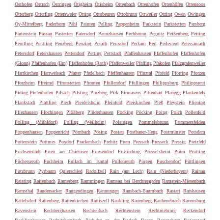
Osthofen
Ostrach
Östringen
Ötigheim
Ötisheim
Ottenbach
Ottenhofen
Ottenhöfen
Ottensoos
Otterberg
Otterfing
Ottersweier
Otting
Ottobeuren
Ottobrunn
Ottweiler
Otzing
Owen
Owingen
Oy-Mittelberg
Paderborn
Pähl
Painten
Palling
Pappenheim
Parkstein
Parkstetten
Parsberg
Partenstein
Passau
Pastetten
Patersdorf
Paunzhausen
Pechbrunn
Pegnitz
Peißenberg
Peiting
Pemfling
Pentling
Penzberg
Penzing
Perach
Perasdorf
Perkam
Perl
Perlesreut
Petersaurach
Petersdorf
Petershausen
Pettendorf
Petting
Pettstadt
Pfaffenhausen
Pfaffenhofen
Pfaffenhofen
(Glonn)
Pfaffenhofen (Ilm)
Pfaffenhofen (Roth)
Pfaffenweiler
Pfaffing
Pfakofen
Pfalzgrafenweiler
Pfarrkirchen
Pfarrweisach
Pfatter
Pfedelbach
Pfeffenhausen
Pfinztal
Pfofeld
Pförring
Pforzen
Pforzheim
Pfreimd
Pfronstetten
Pfronten
Pfullendorf
Pfullingen
Philippsburg
Philippsreut
Piding
Pielenhofen
Pilsach
Pilsting
Pinzberg
Pirk
Pirmasens
Pittenhart
Planegg
Plankenfels
Plankstadt
Plattling
Plech
Pleidelsheim
Pleinfeld
Pleiskirchen
Pleß
Pleystein
Pliening
Pliezhausen
Plochingen
Plößberg
Plüderhausen
Pocking
Pöcking
Poing
Polch
Pollenfeld
Polling (Mühldorf)
Polling (Weilheim)
Polsingen
Pommelsbrunn
Pommersfelden
Poppenhausen
Poppenricht
Pörnbach
Pösing
Postau
Postbauer-Heng
Postmünster
Potsdam
Pottenstein
Pöttmes
Poxdorf
Prackenbach
Prebitz
Prem
Pressath
Presseck
Pressig
Pretzfeld
Prichsenstadt
Prien am Chiemsee
Priesendorf
Prittriching
Prosselsheim
Prüm
Prutting
Püchersreuth
Puchheim
Pullach im Isartal
Pullenreuth
Pürgen
Puschendorf
Püttlingen
Putzbrunn
Pyrbaum
Quierschied
Radolfzell
Rain (am Lech)
Rain (Niederbayern)
Rainau
Raisting
Raitenbuch
Ramerberg
Rammingen
Ramsau bei Berchtesgaden
Ramstein-Miesenbach
Ramsthal
Randersacker
Rangendingen
Rannungen
Ransbach-Baumbach
Rastatt
Ratshausen
Rattelsdorf
Rattenberg
Rattenkirchen
Rattiszell
Raubling
Rauenberg
Rauhenebrach
Ravensburg
Ravenstein
Rechberghausen
Rechtenbach
Rechtenstein
Rechtmehring
Reckendorf