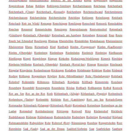
Recklinghausen
Rednitzhembach
Redwitz an der Rodach
Regen
Regensburg
Regenstauf
Regnitzlosau
Rehau
Rehling
Rehlingen-Siersburg
Reichartshausen
Reichenau
Reichenbach
Reichenbach (Cham)
Reichenbach (Kronach)
Reichenberg
Reichenschwand
Reichersbeuern
Reichertshausen
Reichertsheim
Reichertshofen
Reichling
Reilingen
Reimlingen
Reisbach
Reischach
Reit im Winkl
Remagen
Remchingen
Remlingen
Remscheid
Remseck
Remshalden
Renchen
Rennerod
Rennertshofen
Renningen
Renquishausen
Rentweinsdorf
Rettenbach
(Günzburg)
Rettenbach (Oberpfalz)
Rettenbach am Auerberg
Rettenberg
Retzstadt
Reut
Reute
Reuth bei Erbendorf
Reutlingen
Rheinau
Rheinböllen
Rheinfelden
Rheinhausen
Rheinmünster
Rheinstetten
Rhens
Rickenbach
Ried
Riedbach
Rieden (Forggensee)
Rieden (Kaufbeuren)
Rieden (Oberpfalz)
Riedenberg
Riedenburg
Riedenheim
Riederich
Riedering
Riedhausen
Riedlingen
Riegel
Riegelsberg
Riegsee
Riekofen
Rielasingen-Worblingen
Rieneck
Riesbürg
Rietheim-Weilheim
Rimbach (Oberpfalz)
Rimbach (Rottal-Inn)
Rimpar
Rimsting
Rinchnach
Ringelai
Ringsheim
Rockenhausen
Röckingen
Rodalben
Rödelmaier
Rödelsee
Roden
Rödental
Roding
Röfingen
Roggenburg
Rögling
Rohr (Mittelfranken)
Rohr (Niederbayern)
Rohrbach
Rohrdorf
Rohrenfels
Röhrmoos
Röhrnbach
Roigheim
Röllbach
Römerstein
Ronsberg
Rosenberg
Rosenfeld
Rosengarten
Rosenheim
Röslau
Roßbach
Roßhaupten
Roßtal
Rostock
Rot am See
Rot an der Rot
Roth
Röthenbach (Allgäu)
Röthenbach (Pegnitz)
Rothenbuch
Rothenburg (Tauber)
Rothenfels
Röthlein
Rott (Landsberg)
Rott am Inn
Rottach-Egern
Rottenacker
Röttenbach (Erlangen)
Röttenbach (Roth)
Rottenbuch
Rottenburg
Rottenburg an der
Laaber
Rottendorf
Rotthalmünster
Röttingen
Rottweil
Rötz
Rückersdorf
Rückholz
Rudelzhausen
Rüdenau
Rüdenhausen
Ruderatshofen
Rudersberg
Ruderting
Rugendorf
Rügland
Ruhmannsfelden
Ruhpolding
Ruhr
Ruhstorf (Rott)
Rümmingen
Runding
Ruppertshofen
Rust
Rutesheim
Saal (Saale)
Saal an der Donau
Saaldorf-Surheim
Saar
Saarbrücken
Saarburg