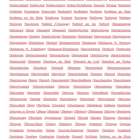
Niederviehbach
Niederwerrn
Niederwinkling
Niefern-Öschelbronn
Nierstein
Nittenau
Nittendorf
Nohfelden
Nonnenhorn
Nonnweiler
Nordendorf
Nordhalben
Nordheim
Nordheim am Main
Nordheim vor der Rhön
Nördlingen
Nordrach
Notzingen
Nüdlingen
Nufringen
Nürnberg
Nürtingen
Nusplingen
Nußdorf (Chiemgau)
Nußdorf am Inn
Nußloch
Oberammergau
Oberasbach
Oberau
Oberaudorf
Oberaurach
Oberbergkirchen
Oberboihingen
Oberdachstetten
Oberderdingen
Oberding
Oberdischingen
Oberdolling
Oberelsbach
Obergriesbach
Obergröningen
Obergünzburg
Oberhaching
Oberhaid
Oberharmersbach
Oberhausen
Oberhausen (b. Neuburg)
Oberhausen (b. Peißenberg)
Oberhausen-Rheinhausen
Oberickelsheim
Oberkirch
Oberkochen
Oberkotzau
Oberleichtersbach
Obermaiselstein
Obermarchtal
Obermeitingen
Obermichelbach
Obermoschel
Obernbreit
Obernburg am Main
Oberndorf am Lech
Oberndorf am Neckar
Oberneukirchen
Obernheim
Obernzell
Obernzenn
Oberostendorf
Oberottmarshausen
Oberpframmern
Oberpleichfeld
Oberpöring
Oberreichenbach
Oberreute
Oberried
Oberrieden
Oberriexingen
Oberrot
Oberroth
Oberscheinfeld
Oberschleißheim
Oberschneiding
Oberschönegg
Oberschwarzach
Oberschweinbach
Obersinn
Obersöchering
Obersontheim
Oberstadion
Oberstaufen
Oberstdorf
Oberstenfeld
Oberstreu
Obersulm
Obersüßbach
Obertaufkirchen
Oberteuringen
Oberthal
Oberthulba
Obertraubling
Obertrubach
Oberviechtach
Oberwesel
Oberwolfach
Obing
Obrigheim
Ochsenfurt
Ochsenhausen
Odelzhausen
Oedheim
Oerlenbach
Oettingen in Bayern
Offenau
Offenbach
Offenberg
Offenburg
Offenhausen
Offingen
Ofterdingen
Ofterschwang
Oftersheim
Oggelshausen
Ohlsbach
Ohlstadt
Ohmden
Öhningen
Ohrenbach
Öhringen
Ölbronn-Dürrn
Olching
Oldenburg
Öllingen
Opfenbach
Öpfingen
Oppenau
Oppenheim
Oppenweiler
Ornbau
Orsingen-Nenzingen
Ortenberg
Ortenburg
Osnabrück
Ostelsheim
Osterberg
Osterburken
Osterhofen
Osterzell
Ostfildern
Ostheim vor der Rhön