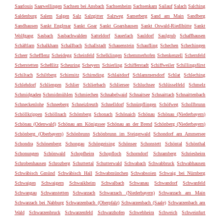
Saarlouis
Saarwellingen
Sachsen bei Ansbach
Sachsenheim
Sachsenkam
Sailauf
Salach
Salching
Saldenburg
Salem
Salgen
Salz
Salzgitter
Salzweg
Samerberg
Sand am Main
Sandberg
Sandhausen
Sankt Englmar
Sankt Goar
Sankt Goarshausen
Sankt Oswald-Riedlhütte
Sankt
Wolfgang
Sasbach
Sasbachwalden
Satteldorf
Sauerlach
Sauldorf
Saulgrub
Schaffhausen
Schäftlarn
Schalkham
Schallbach
Schallstadt
Schauenstein
Schaufling
Schechen
Schechingen
Scheer
Schefflenz
Scheidegg
Scheinfeld
Schelklingen
Schemmerhofen
Schenkenzell
Schernfeld
Scherstetten
Scheßlitz
Scheuring
Scheyern
Schierling
Schifferstadt
Schiffweiler
Schillingsfürst
Schiltach
Schiltberg
Schirmitz
Schirnding
Schlaitdorf
Schlammersdorf
Schlat
Schleching
Schlehdorf
Schliengen
Schlier
Schlierbach
Schliersee
Schluchsee
Schlüsselfeld
Schmelz
Schmidgaden
Schmidmühlen
Schmiechen
Schnabelwaid
Schnaitsee
Schnaittach
Schnaittenbach
Schneckenlohe
Schneeberg
Schneizlreuth
Schnelldorf
Schnürpflingen
Schöfweg
Schollbrunn
Schöllkrippen
Schöllnach
Schömberg
Schonach
Schönaich
Schönau
Schönau (Niederbayern)
Schönau (Odenwald)
Schönau am Königssee
Schönau an der Brend
Schönberg (Niederbayern)
Schönberg (Oberbayern)
Schönbrunn
Schönbrunn im Steigerwald
Schondorf am Ammersee
Schondra
Schönenberg
Schongau
Schöngeising
Schönsee
Schonstett
Schöntal
Schönthal
Schonungen
Schönwald
Schopfheim
Schopfloch
Schorndorf
Schramberg
Schriesheim
Schrobenhausen
Schrozberg
Schuttertal
Schutterwald
Schwabach
Schwabbruck
Schwabhausen
Schwäbisch Gmünd
Schwäbisch Hall
Schwabmünchen
Schwabsoien
Schwaig bei Nürnberg
Schwaigen
Schwaigern
Schwaikheim
Schwalbach
Schwanau
Schwandorf
Schwanfeld
Schwangau
Schwanstetten
Schwarzach
Schwarzach (Niederbayern)
Schwarzach am Main
Schwarzach bei Nabburg
Schwarzenbach (Oberpfalz)
Schwarzenbach (Saale)
Schwarzenbach am
Wald
Schwarzenbruck
Schwarzenfeld
Schwarzhofen
Schwebheim
Schweich
Schweinfurt