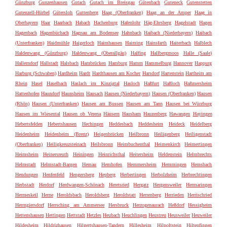
Günzburg
Gunzenhausen
Gutach
Gutach im Breisgau
Gütenbach
Guteneck
Gutenstetten
Gutenzell-Hürbel
Gütersloh
Guttenberg
Haag (Oberfranken)
Haag an der Amper
Haag in
Oberbayern
Haar
Haarbach
Habach
Hachenburg
Hafenlohr
Häg-Ehrsberg
Hagelstadt
Hagen
Hagenbach
Hagenbüchach
Hagnau am Bodensee
Hahnbach
Haibach (Niederbayern)
Haibach
(Unterfranken)
Haidmühle
Haigerloch
Haimhausen
Haiming
Hainsfarth
Haiterbach
Halblech
Haldenwang (Günzburg)
Haldenwang (Oberallgäu)
Halfing
Hallbergmoos
Halle (Saale)
Hallerndorf
Hallstadt
Halsbach
Hambrücken
Hamburg
Hamm
Hammelburg
Hannover
Happurg
Harburg (Schwaben)
Hardheim
Hardt
Hardthausen am Kocher
Harsdorf
Hartenstein
Hartheim am
Rhein
Hasel
Haselbach
Haslach im Kinzigtal
Hasloch
Haßfurt
Haßloch
Haßmersheim
Hattenhofen
Haundorf
Haunsheim
Hausach
Hausen (Niederbayern)
Hausen (Oberfranken)
Hausen
(Rhön)
Hausen (Unterfranken)
Hausen am Bussen
Hausen am Tann
Hausen bei Würzburg
Hausen im Wiesental
Hausen ob Verena
Häusern
Hausham
Hauzenberg
Hawangen
Hayingen
Hebertsfelden
Hebertshausen
Hechingen
Heddesbach
Heddesheim
Heideck
Heidelberg
Heidenheim
Heidenheim (Brenz)
Heigenbrücken
Heilbronn
Heiligenberg
Heiligenstadt
(Oberfranken)
Heiligkreuzsteinach
Heilsbronn
Heimbuchenthal
Heimenkirch
Heimertingen
Heimsheim
Heinersreuth
Heiningen
Heinrichsthal
Heitersheim
Heldenstein
Helmbrechts
Helmstadt
Helmstadt-Bargen
Hemau
Hemhofen
Hemmersheim
Hemmingen
Hemsbach
Hendungen
Henfenfeld
Hengersberg
Hepberg
Herbertingen
Herbolzheim
Herbrechtingen
Herbstadt
Herdorf
Herdwangen-Schönach
Heretsried
Hergatz
Hergensweiler
Hermaringen
Hermeskeil
Herne
Heroldsbach
Heroldsberg
Heroldstatt
Herrenberg
Herrieden
Herrischried
Herrngiersdorf
Herrsching am Ammersee
Hersbruck
Herzogenaurach
Heßdorf
Hessigheim
Hettenshausen
Hettingen
Hettstadt
Hetzles
Heubach
Heuchlingen
Heustreu
Heusweiler
Heuweiler
Hildesheim
Hildrizhausen
Hilgertshausen-Tandern
Hillesheim
Hilpoltstein
Hiltenfingen