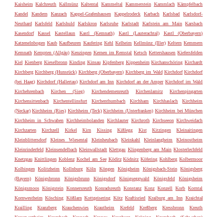
Kaisheim
Kalchreuth
Kallmünz
Kaltental
Kammeltal
Kammerstein
Kammlach
Kämpfelbach
Kandel
Kandern
Kanzach
Kappel-Grafenhausen
Kappelrodeck
Karbach
Karlsbad
Karlsdorf-
Neuthard
Karlsfeld
Karlshuld
Karlskron
Karlsruhe
Karlstadt
Karlstein am Main
Karsbach
Kasendorf
Kassel
Kastellaun
Kastl (Kemnath)
Kastl (Lauterachtal)
Kastl (Oberbayern)
Katzenelnbogen
Kaub
Kaufbeuren
Kaufering
Kehl
Kelheim
Kellmünz (Iller)
Keltern
Kemmern
Kemnath
Kempten (Allgäu)
Kenzingen
Kernen im Remstal
Ketsch
Kettershausen
Kiefersfelden
Kiel
Kienberg
Kieselbronn
Kinding
Kinsau
Kipfenberg
Kippenheim
Kirchanschöring
Kirchardt
Kirchberg
Kirchberg (Hunsrück)
Kirchberg (Oberbayern)
Kirchberg im Wald
Kirchdorf
Kirchdorf
(bei Haag)
Kirchdorf (Hallertau)
Kirchdorf am Inn
Kirchdorf an der Amper
Kirchdorf im Wald
Kirchehrenbach
Kirchen (Sieg)
Kirchendemenreuth
Kirchenlamitz
Kirchenpingarten
Kirchensittenbach
Kirchentellinsfurt
Kirchenthumbach
Kirchham
Kirchhaslach
Kirchheim
(Neckar)
Kirchheim (Ries)
Kirchheim (Teck)
Kirchheim (Unterfranken)
Kirchheim bei München
Kirchheim in Schwaben
Kirchheimbolanden
Kirchlauter
Kirchroth
Kirchseeon
Kirchweidach
Kirchzarten
Kirchzell
Kirkel
Kirn
Kissing
Kißlegg
Kist
Kitzingen
Kleinaitingen
Kleinblittersdorf
Kleines Wiesental
Kleinheubach
Kleinkahl
Kleinlangheim
Kleinostheim
Kleinrinderfeld
Kleinsendelbach
Kleinwallstadt
Klettgau
Klingenberg am Main
Klosterlechfeld
Knetzgau
Knittlingen
Koblenz
Kochel am See
Köditz
Ködnitz
Köfering
Kohlberg
Kolbermoor
Kolbingen
Kolitzheim
Kollnburg
Köln
Köngen
Königheim
Königsbach-Stein
Königsberg
(Bayern)
Königsbronn
Königsbrunn
Königsdorf
Königseggwald
Königsfeld
Königsheim
Königsmoos
Königstein
Konnersreuth
Konradsreuth
Konstanz
Konz
Konzell
Korb
Korntal
Kornwestheim
Kösching
Kößlarn
Kottgeisering
Kötz
Kraftisried
Kraiburg am Inn
Kraichtal
Krailling
Kranzberg
Krauchenwies
Krautheim
Krefeld
Kreßberg
Kressbronn
Kreuth