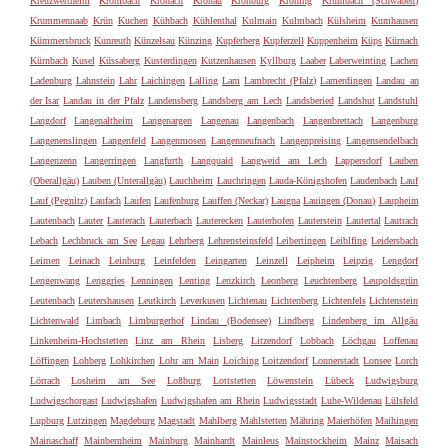
Kreuzwertheim
Krombach
Kronach
Kronau
Kronburg
Kröning
Krumbach (Schwaben)
Krummennaab
Krün
Kuchen
Kühbach
Kühlenthal
Kulmain
Kulmbach
Külsheim
Kumhausen
Kümmersbruck
Kunreuth
Künzelsau
Künzing
Kupferberg
Kupferzell
Kuppenheim
Küps
Kürnach
Kürnbach
Kusel
Küssaberg
Kusterdingen
Kutzenhausen
Kyllburg
Laaber
Laberweinting
Lachen
Ladenburg
Lahnstein
Lahr
Laichingen
Lalling
Lam
Lambrecht (Pfalz)
Lamerdingen
Landau an
der Isar
Landau in der Pfalz
Landensberg
Landsberg am Lech
Landsberied
Landshut
Landstuhl
Langdorf
Langenaltheim
Langenargen
Langenau
Langenbach
Langenbrettach
Langenburg
Langenenslingen
Langenfeld
Langenmosen
Langenneufnach
Langenpreising
Langensendelbach
Langenzenn
Langerringen
Langfurth
Langquaid
Langweid am Lech
Lappersdorf
Lauben
(Oberallgäu)
Lauben (Unterallgäu)
Lauchheim
Lauchringen
Lauda-Königshofen
Laudenbach
Lauf
Lauf (Pegnitz)
Laufach
Laufen
Laufenburg
Lauffen (Neckar)
Laugna
Lauingen (Donau)
Laupheim
Lautenbach
Lauter
Lauterach
Lauterbach
Lauterecken
Lauterhofen
Lauterstein
Lautertal
Lautrach
Lebach
Lechbruck am See
Legau
Lehrberg
Lehrensteinsfeld
Leibertingen
Leiblfing
Leidersbach
Leimen
Leinach
Leinburg
Leinfelden
Leingarten
Leinzell
Leipheim
Leipzig
Lengdorf
Lengenwang
Lenggries
Lenningen
Lenting
Lenzkirch
Leonberg
Leuchtenberg
Leupoldsgrün
Leutenbach
Leutershausen
Leutkirch
Leverkusen
Lichtenau
Lichtenberg
Lichtenfels
Lichtenstein
Lichtenwald
Limbach
Limburgerhof
Lindau (Bodensee)
Lindberg
Lindenberg im Allgäu
Linkenheim-Hochstetten
Linz am Rhein
Lisberg
Litzendorf
Lobbach
Löchgau
Loffenau
Löffingen
Lohberg
Lohkirchen
Lohr am Main
Loiching
Loitzendorf
Lonnerstadt
Lonsee
Lorch
Lörrach
Losheim am See
Loßburg
Lottstetten
Löwenstein
Lübeck
Ludwigsburg
Ludwigschorgast
Ludwigshafen
Ludwigshafen am Rhein
Ludwigsstadt
Luhe-Wildenau
Lülsfeld
Lupburg
Lutzingen
Magdeburg
Magstadt
Mahlberg
Mahlstetten
Mähring
Maierhöfen
Maihingen
Mainaschaff
Mainbernheim
Mainburg
Mainhardt
Mainleus
Mainstockheim
Mainz
Maisach