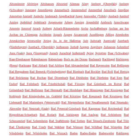
Altomünster
Altötting
Altshausen
Altusried
Alzenau
Alzey
Amberg (Oberpfalz)
Amberg
(Schwaben)
Amerang
Amerdingen
Ammerbuch
Ammerndorf
Ammerthal
Amorbach
Ampfing
Amstetten
Amtzell
Andechs
Andernach
Angelbachtal
Anger
Annweiler (Trifels)
Ansbach
Antdorf
Anzing
Apfeldorf
Apfeltrach
Appenweier
Arberg
Aresing
Argenbühl
Arnbruck
Arnschwang
Arnstein
Arnstorf
Arrach
Arzberg
Asbach-Bäumenheim
Ascha
Aschaffenburg
Aschau am Inn
Aschau im Chiemgau
Aschheim
Aspach
Asperg
Assamstadt
Asselfingen
Aßling
Attenhofen
Attenkirchen
Attenweiler
Atting
Au in der Hallertau
Aub
Aubstadt
Auenwald
Auerbach
(Niederbayern)
Auerbach (Oberpfalz)
Aufhausen
Aufseß
Auggen
Augsburg
Auhausen
Aulendorf
Aura (Saale)
Aura (Sinngrund)
Aurach
Aurachtal
Außernzell
Aying
Aystetten
Baar (Schwaben)
Baar-Ebenhausen
Babenhausen
Babensham
Bach an der Donau
Bacharach
Bachhagel
Bächingen
(Brenz)
Backnang
Bad Abbach
Bad Aibling
Bad Alexandersbad
Bad Bayersoien
Bad Bellingen
Bad Bergzabern
Bad Berneck (Fichtelgebirge)
Bad Birnbach
Bad Bocklet
Bad Boll
Bad Breisig
Bad Brückenau
Bad Buchau
Bad Ditzenbach
Bad Dürkheim
Bad Dürrheim
Bad Ems
Bad
Endorf
Bad Feilnbach
Bad Friedrichshall
Bad Füssing
Bad Griesbach im Rottal
Bad
Grönenbach
Bad Heilbrunn
Bad Herrenalb
Bad Hindelang
Bad Hönningen
Bad Kissingen
Bad
Kohlgrub
Bad Königshofen im Grabfeld
Bad Kötzting
Bad Kreuznach
Bad Krozingen
Bad
Liebenzell
Bad Marienberg (Westerwald)
Bad Mergentheim
Bad Neualbenreuth
Bad Neuenahr-
Ahrweiler
Bad Neustadt (Saale)
Bad Peterstal-Griesbach
Bad Rappenau
Bad Reichenhall
Bad
Rippoldsau-Schapbach
Bad Rodach
Bad Säckingen
Bad Saulgau
Bad Schönborn
Bad
Schussenried
Bad Sobernheim
Bad Staffelstein
Bad Steben
Bad Teinach-Zavelstein
Bad Tölz
Bad Überkingen
Bad Urach
Bad Waldsee
Bad Wiessee
Bad Wildbad
Bad Wimpfen
Bad
Windsheim
Bad Wörishofen
Bad Wurzach
Baden
Baden-Baden
Badenweiler
Bahlingen