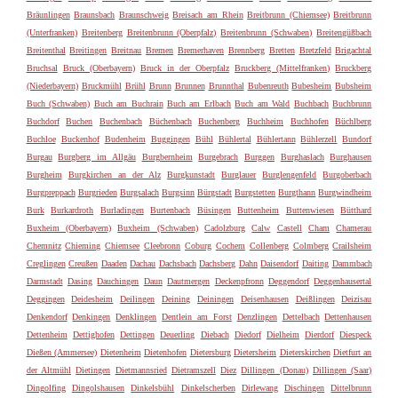
Bräunlingen
Braunsbach
Braunschweig
Breisach am Rhein
Breitbrunn (Chiemsee)
Breitbrunn
(Unterfranken)
Breitenberg
Breitenbrunn (Oberpfalz)
Breitenbrunn (Schwaben)
Breitengüßbach
Breitenthal
Breitingen
Breitnau
Bremen
Bremerhaven
Brennberg
Bretten
Bretzfeld
Brigachtal
Bruchsal
Bruck (Oberbayern)
Bruck in der Oberpfalz
Bruckberg (Mittelfranken)
Bruckberg
(Niederbayern)
Bruckmühl
Brühl
Brunn
Brunnen
Brunnthal
Bubenreuth
Bubesheim
Bubsheim
Buch (Schwaben)
Buch am Buchrain
Buch am Erlbach
Buch am Wald
Buchbach
Buchbrunn
Buchdorf
Buchen
Buchenbach
Büchenbach
Buchenberg
Buchheim
Buchhofen
Büchlberg
Buchloe
Buckenhof
Budenheim
Buggingen
Bühl
Bühlertal
Bühlertann
Bühlerzell
Bundorf
Burgau
Burgberg im Allgäu
Burgbernheim
Burgebrach
Burggen
Burghaslach
Burghausen
Burgheim
Burgkirchen an der Alz
Burgkunstadt
Burglauer
Burglengenfeld
Burgoberbach
Burgpreppach
Burgrieden
Burgsalach
Burgsinn
Bürgstadt
Burgstetten
Burgthann
Burgwindheim
Burk
Burkardroth
Burladingen
Burtenbach
Büsingen
Buttenheim
Buttenwiesen
Bütthard
Buxheim (Oberbayern)
Buxheim (Schwaben)
Cadolzburg
Calw
Castell
Cham
Chamerau
Chemnitz
Chieming
Chiemsee
Cleebronn
Coburg
Cochem
Collenberg
Colmberg
Crailsheim
Creglingen
Creußen
Daaden
Dachau
Dachsbach
Dachsberg
Dahn
Daisendorf
Daiting
Dammbach
Darmstadt
Dasing
Dauchingen
Daun
Dautmergen
Deckenpfronn
Deggendorf
Deggenhausertal
Deggingen
Deidesheim
Deilingen
Deining
Deiningen
Deisenhausen
Deißlingen
Deizisau
Denkendorf
Denkingen
Denklingen
Dentlein am Forst
Denzlingen
Dettelbach
Dettenhausen
Dettenheim
Dettighofen
Dettingen
Deuerling
Diebach
Diedorf
Dielheim
Dierdorf
Diespeck
Dießen (Ammersee)
Dietenheim
Dietenhofen
Dietersburg
Dietersheim
Dieterskirchen
Dietfurt an
der Altmühl
Dietingen
Dietmannsried
Dietramszell
Diez
Dillingen (Donau)
Dillingen (Saar)
Dingolfing
Dingolshausen
Dinkelsbühl
Dinkelscherben
Dirlewang
Dischingen
Dittelbrunn