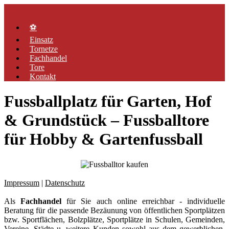
Zum
Menü
Inhalt
springen
⚽
Einsatz
Tornetze
Fachhandel
Tore
Kontakt
Fussballplatz für Garten, Hof
& Grundstück – Fussballtore
für Hobby & Gartenfussball
Impressum
|
Datenschutz
Als
Fachhandel
für Sie auch online erreichbar - individuelle
Beratung für die passende Bezäunung von öffentlichen Sportplätzen
bzw. Sportflächen, Bolzplätze, Sportplätze in Schulen, Gemeinden,
Vereine, Städte u. weitere Kunden sowohl aus dem gewerblichen,