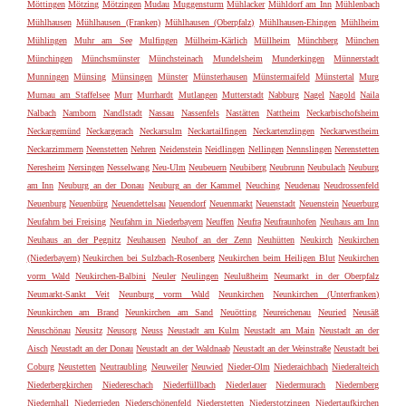
Möttingen
Mötzing
Mötzingen
Mudau
Muggensturm
Mühlacker
Mühldorf am Inn
Mühlenbach
Mühlhausen
Mühlhausen (Franken)
Mühlhausen (Oberpfalz)
Mühlhausen-Ehingen
Mühlheim
Mühlingen
Muhr am See
Mulfingen
Mülheim-Kärlich
Müllheim
Münchberg
München
Münchingen
Münchsmünster
Münchsteinach
Mundelsheim
Munderkingen
Münnerstadt
Munningen
Münsing
Münsingen
Münster
Münsterhausen
Münstermaifeld
Münstertal
Murg
Murnau am Staffelsee
Murr
Murrhardt
Mutlangen
Mutterstadt
Nabburg
Nagel
Nagold
Naila
Nalbach
Namborn
Nandlstadt
Nassau
Nassenfels
Nastätten
Nattheim
Neckarbischofsheim
Neckargemünd
Neckargerach
Neckarsulm
Neckartailfingen
Neckartenzlingen
Neckarwestheim
Neckarzimmern
Neenstetten
Nehren
Neidenstein
Neidlingen
Nellingen
Nennslingen
Nerenstetten
Neresheim
Nersingen
Nesselwang
Neu-Ulm
Neubeuern
Neubiberg
Neubrunn
Neubulach
Neuburg
am Inn
Neuburg an der Donau
Neuburg an der Kammel
Neuching
Neudenau
Neudrossenfeld
Neuenburg
Neuenbürg
Neuendettelsau
Neuendorf
Neuenmarkt
Neuenstadt
Neuenstein
Neuerburg
Neufahrn bei Freising
Neufahrn in Niederbayern
Neuffen
Neufra
Neufraunhofen
Neuhaus am Inn
Neuhaus an der Pegnitz
Neuhausen
Neuhof an der Zenn
Neuhütten
Neukirch
Neukirchen
(Niederbayern)
Neukirchen bei Sulzbach-Rosenberg
Neukirchen beim Heiligen Blut
Neukirchen
vorm Wald
Neukirchen-Balbini
Neuler
Neulingen
Neulußheim
Neumarkt in der Oberpfalz
Neumarkt-Sankt Veit
Neunburg vorm Wald
Neunkirchen
Neunkirchen (Unterfranken)
Neunkirchen am Brand
Neunkirchen am Sand
Neuötting
Neureichenau
Neuried
Neusäß
Neuschönau
Neusitz
Neusorg
Neuss
Neustadt am Kulm
Neustadt am Main
Neustadt an der
Aisch
Neustadt an der Donau
Neustadt an der Waldnaab
Neustadt an der Weinstraße
Neustadt bei
Coburg
Neustetten
Neutraubling
Neuweiler
Neuwied
Nieder-Olm
Niederaichbach
Niederalteich
Niederbergkirchen
Niedereschach
Niederfüllbach
Niederlauer
Niedermurach
Niedernberg
Niedernhall
Niederrieden
Niederschönenfeld
Niederstetten
Niederstotzingen
Niedertaufkirchen