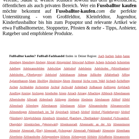
öffentlichen als auch privaten Bereich. Wer ein
Fussballtor kaufen
möchte bekommt auf
Fussballtor-kaufen
.com
die perfekte
Unterstützung - vom Großfeldtor, Kleinfeldtor, Jugendtor,
Kinderfussballtor bis hin zum Popuptor und relevante Artikel wie
etwa Fußballtornetze, Stoppnetze, Pfosten & mehr - Tipps, Anbieter,
Ratgeber und empfohlene Produkte.
Fußballtor kaufen? Fußball-Fachhandel
finden in Deiner Region:
Aach
Aachen
Aalen
Aarau
Abenberg
Abensberg
Absberg
Abstatt
Abtsgmünd
Abtswind
Achberg
Achern
Achslach
Achstetten
Adelberg
Adelmannsfelden
Adelschlag
Adelsdorf
Adelsheim
Adelshofen (Mittelfranken)
Adelshofen (Oberbayern)
Adelsried
Adelzhausen
Adenau
Adlkofen
Affalterbach
Affing
Aglasterhausen
Aham
Aholfing
Aholming
Ahorn
Ahorntal
Aicha vorm Wald
Aichach
Aichelberg
Aichen
Aichhalden
Aichstetten
Aichtal
Aichwald
Aidenbach
Aidhausen
Aidlingen
Aiglsbach
Aindling
Ainring
Aislingen
Aiterhofen
Aitern
Aitrach
Aitrang
Albaching
Albbruck
Albershausen
Albertshofen
Albstadt
Aldersbach
Aldingen
Alerheim
Alesheim
Aletshausen
Alfdorf
Alfeld
Allensbach
Allersberg
Allershausen
Alleshausen
Alling
Allmannshofen
Allmannsweiler
Allmendingen
Allmersbach im Tal
Alpirsbach
Altbach
Altdorf
Altdorf (Niederbayern)
Altdorf
(Nürnberg)
Alteglofsheim
Altenbuch
Altendorf (Bamberg, Oberfranken)
Altendorf (Schwandorf,
Oberpfalz)
Altenkirchen (Westerwald)
Altenkunstadt
Altenmarkt an der Alz
Altenmünster
Altenriet
Altenstadt (Iller)
Altenstadt (Schongau)
Altenstadt (Waldnaab)
Altensteig
Altenthann
Altertheim
Altfraunhofen
Althegnenberg
Altheim
Althengstett
Althütte
Altlußheim
Altmannstein