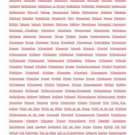
Weinsberg
Weinstadt
Weisenbach
Weisendorf
Weiskirchen
Weismain
Weissach
Weißbach
Weißdorf
Weißenbrunn
Weißenburg in Bayern
Weißenhorn
Weißenohe
Weißensberg
Weißenstadt
Weißenthurm
Weisweil
Weitnau
Weitramsdorf
Welden
Wellendingen
Wellheim
Welzheim
Wembach
Wemding
Wendelstein
Wendlingen
Weng
Wenzenbach
Werbach
Wernau
Wernberg-
Köblitz
Werneck
Wertach
Wertheim
Wertingen
Weßling
Wessobrunn
Westendorf (Augsburg)
Westendorf (Ostallgäu)
Westerburg
Westerheim
Westerngrund
Westerstetten
Westhausen
Westheim
Wettringen
Wettstetten
Weyarn
Widdern
Wieden
Wiedergeltingen
Wielenbach
Wiernsheim
Wiesau
Wiesbaden
Wiesen
Wiesenbach
Wiesenbronn
Wiesenfelden
Wiesensteig
Wiesent
Wiesenthau
Wiesentheid
Wiesenttal
Wieseth
Wiesloch
Wiesthal
Wiggensbach
Wilburgstetten
Wildberg
Wildenberg
Wildflecken
Wildpoldsried
Wildsteig
Wilhelmsdorf
Wilhelmsfeld
Wilhelmsthal
Wilhermsdorf
Willanzheim
Willmars
Willmering
Willstätt
Wimsheim
Windach
Windberg
Windelsbach
Winden
Windischeschenbach
Windorf
Windsbach
Winhöring
Winkelhaid
Winklarn
Winnenden
Winterbach
Winterhausen
Winterlingen
Winterrieden
Winterthur
Winzer
Wipfeld
Wirges
Wirsberg
Wissen
Wittelshofen
Wittibreut
Wittighausen
Wittislingen
Wittlich
Wittlingen
Wittnau
Witzmannsberg
Wolfach
Wolfegg
Wolfersdorf
Wolferstadt
Wolfertschwenden
Wolframs-Eschenbach
Wolfratshausen
Wolfsburg
Wolfschlugen
Wolfsegg
Wolfstein
Wollbach
Wolnzach
Wolpertshausen
Wolpertswende
Wonfurt
Wonneberg
Wonsees
Woringen
Worms
Wörnersberg
Wörnitz
Wörrstadt
Wört
Wörth (Lkr.
Erding)
Wörth am Main
Wörth am Rhein
Wörth an der Donau
Wörth an der Isar
Wörthsee
Wülfershausen an der Saale
Wunsiedel
Wuppertal
Wurmannsquick
Wurmberg
Wurmlingen
Wurmsham
Würzburg
Wüstenrot
Wutach
Wutöschingen
Wyhl
Zaberfeld
Zachenberg
Zaisenhausen
Zandt
Zangberg
Zapfendorf
Zeil am Main
Zeilarn
Zeitlarn
Zeitlofs
Zell
Zell
(Mosel)
Zell (Oberpfalz)
Zell am Main
Zell im Fichtelgebirge
Zellingen
Zenting
Ziemetshausen