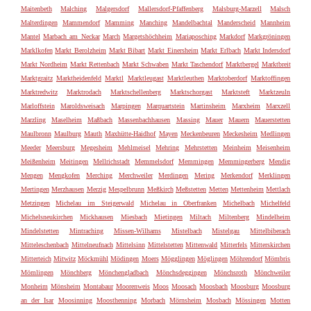
Maitenbeth
Malching
Malgersdorf
Mallersdorf-Pfaffenberg
Malsburg-Marzell
Malsch
Malterdingen
Mammendorf
Mamming
Manching
Mandelbachtal
Manderscheid
Mannheim
Mantel
Marbach am Neckar
March
Margetshöchheim
Mariaposching
Markdorf
Markgröningen
Marklkofen
Markt Berolzheim
Markt Bibart
Markt Einersheim
Markt Erlbach
Markt Indersdorf
Markt Nordheim
Markt Rettenbach
Markt Schwaben
Markt Taschendorf
Marktbergel
Marktbreit
Marktgraitz
Marktheidenfeld
Marktl
Marktleugast
Marktleuthen
Marktoberdorf
Marktoffingen
Marktredwitz
Marktrodach
Marktschellenberg
Marktschorgast
Marktsteft
Marktzeuln
Marloffstein
Maroldsweisach
Marpingen
Marquartstein
Martinsheim
Marxheim
Marxzell
Marzling
Maselheim
Maßbach
Massenbachhausen
Massing
Mauer
Mauern
Mauerstetten
Maulbronn
Maulburg
Mauth
Maxhütte-Haidhof
Mayen
Meckenbeuren
Meckesheim
Medlingen
Meeder
Meersburg
Megesheim
Mehlmeisel
Mehring
Mehrstetten
Meinheim
Meisenheim
Meißenheim
Meitingen
Mellrichstadt
Memmelsdorf
Memmingen
Memmingerberg
Mendig
Mengen
Mengkofen
Merching
Merchweiler
Merdingen
Mering
Merkendorf
Merklingen
Mertingen
Merzhausen
Merzig
Mespelbrunn
Meßkirch
Meßstetten
Metten
Mettenheim
Mettlach
Metzingen
Michelau im Steigerwald
Michelau in Oberfranken
Michelbach
Michelfeld
Michelsneukirchen
Mickhausen
Miesbach
Mietingen
Miltach
Miltenberg
Mindelheim
Mindelstetten
Mintraching
Missen-Wilhams
Mistelbach
Mistelgau
Mittelbiberach
Mitteleschenbach
Mittelneufnach
Mittelsinn
Mittelstetten
Mittenwald
Mitterfels
Mitterskirchen
Mitterteich
Mitwitz
Möckmühl
Mödingen
Moers
Mögglingen
Möglingen
Möhrendorf
Mömbris
Mömlingen
Mönchberg
Mönchengladbach
Mönchsdeggingen
Mönchsroth
Mönchweiler
Monheim
Mönsheim
Montabaur
Moorenweis
Moos
Moosach
Moosbach
Moosburg
Moosburg
an der Isar
Moosinning
Moosthenning
Morbach
Mörnsheim
Mosbach
Mössingen
Motten