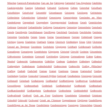
München
Garmisch-Partenkirchen
Gars am Inn
Gärtringen
Gattendorf
Gau-Algesheim
Gäufelden
Gaukönigshofen
Gauting
Gebenbach
Gebsattel
Gechingen
Gefrees
Geiersthal
Geiselbach
Geiselhöring
Geiselwind
Geisenfeld
Geisenhausen
Geisingen
Geislingen
Gelchsheim
Geldersheim
Gelsenkirchen
Geltendorf
Gemmingen
Gemmrigheim
Gemünden am Main
Genderkingen
Gengenbach
Georgenberg
Georgensgmünd
Gerabronn
Gerach
Geratskirchen
Gerbrunn
Geretsried
Gerhardshofen
Gerlingen
Germaringen
Germering
Germersheim
Gernsbach
Geroda
Geroldsgrün
Geroldshausen
Gerolfingen
Gerolsbach
Gerolstein
Gerolzhofen
Gersheim
Gerstetten
Gersthofen
Gerzen
Gesees
Geslau
Gessertshausen
Gestratz
Giebelstadt
Giengen
Gilching
Gingen
Glashütten
Glattbach
Glatten
Gleiritsch
Gleißenberg
Glonn
Glött
Glottertal
Gmund am Tegernsee
Gnotzheim
Gochsheim
Göggingen
Goldbach
Goldkronach
Gollhofen
Gomadingen
Gomaringen
Gondelsheim
Göppingen
Görisried
Görwihl
Gosheim
Gössenheim
Gößweinstein
Gottenheim
Gotteszell
Gottfrieding
Göttingen
Gottmadingen
Graben
Graben-
Neudorf
Grabenstätt
Grabenstetten
Gräfelfing
Grafenau
Grafenberg
Gräfenberg
Gräfendorf
Grafengehaig
Grafenhausen
Grafenrheinfeld
Grafenwiesen
Grafenwöhr
Grafing (München)
Grafling
Grafrath
Grafschaft
Grainau
Grainet
Grasbrunn
Grassau
Grattersdorf
Greding
Greifenberg
Greiling
Gremsdorf
Grenzach-Wyhlen
Grettstadt
Greußenheim
Griesingen
Griesstätt
Gröbenzell
Grömbach
Großaitingen
Großbardorf
Großbettlingen
Großbottwar
Großeibstadt
Grosselfingen
Großenseebach
Großerlach
Großhabersdorf
Großheirath
Großheubach
Großkarolinenfeld
Großlangheim
Großmehring
Großostheim
Großrinderfeld
Großrosseln
Großwallstadt
Großweil
Grub am Forst
Gruibingen
Grundsheim
Grünenbach
Grünkraut
Grünsfeld
Grünwald
Gschwend
Gstadt am Chiemsee
Guggenhausen
Güglingen
Gundelfingen
Gundelfingen an der Donau
Gundelsheim
Gundremmingen
Gunningen
Güntersleben
Günzach