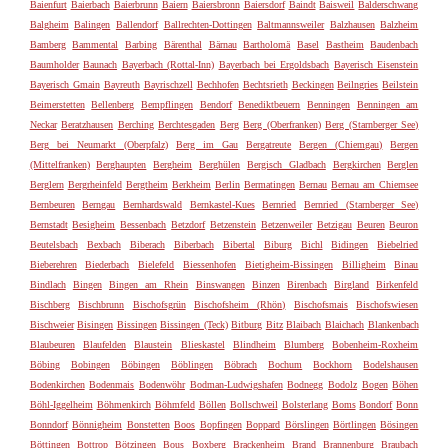
Baienfurt
Baierbach
Baierbrunn
Baiern
Baiersbronn
Baiersdorf
Baindt
Baisweil
Balderschwang
Balgheim
Balingen
Ballendorf
Ballrechten-Dottingen
Baltmannsweiler
Balzhausen
Balzheim
Bamberg
Bammental
Barbing
Bärenthal
Bärnau
Bartholomä
Basel
Bastheim
Baudenbach
Baumholder
Baunach
Bayerbach (Rottal-Inn)
Bayerbach bei Ergoldsbach
Bayerisch Eisenstein
Bayerisch Gmain
Bayreuth
Bayrischzell
Bechhofen
Bechtsrieth
Beckingen
Beilngries
Beilstein
Beimerstetten
Bellenberg
Bempflingen
Bendorf
Benediktbeuern
Benningen
Benningen am
Neckar
Beratzhausen
Berching
Berchtesgaden
Berg
Berg (Oberfranken)
Berg (Starnberger See)
Berg bei Neumarkt (Oberpfalz)
Berg im Gau
Bergatreute
Bergen (Chiemgau)
Bergen
(Mittelfranken)
Berghaupten
Bergheim
Berghülen
Bergisch Gladbach
Bergkirchen
Berglen
Berglern
Bergrheinfeld
Bergtheim
Berkheim
Berlin
Bermatingen
Bernau
Bernau am Chiemsee
Bernbeuren
Berngau
Bernhardswald
Bernkastel-Kues
Bernried
Bernried (Starnberger See)
Bernstadt
Besigheim
Bessenbach
Betzdorf
Betzenstein
Betzenweiler
Betzigau
Beuren
Beuron
Beutelsbach
Bexbach
Biberach
Biberbach
Bibertal
Biburg
Bichl
Bidingen
Biebelried
Bieberehren
Biederbach
Bielefeld
Biessenhofen
Bietigheim-Bissingen
Billigheim
Binau
Bindlach
Bingen
Bingen am Rhein
Binswangen
Binzen
Birenbach
Birgland
Birkenfeld
Bischberg
Bischbrunn
Bischofsgrün
Bischofsheim (Rhön)
Bischofsmais
Bischofswiesen
Bischweier
Bisingen
Bissingen
Bissingen (Teck)
Bitburg
Bitz
Blaibach
Blaichach
Blankenbach
Blaubeuren
Blaufelden
Blaustein
Blieskastel
Blindheim
Blumberg
Bobenheim-Roxheim
Böbing
Bobingen
Böbingen
Böblingen
Böbrach
Bochum
Bockhorn
Bodelshausen
Bodenkirchen
Bodenmais
Bodenwöhr
Bodman-Ludwigshafen
Bodnegg
Bodolz
Bogen
Böhen
Böhl-Iggelheim
Böhmenkirch
Böhmfeld
Böllen
Bollschweil
Bolsterlang
Boms
Bondorf
Bonn
Bonndorf
Bönnigheim
Bonstetten
Boos
Bopfingen
Boppard
Börslingen
Börtlingen
Bösingen
Böttingen
Bottrop
Bötzingen
Bous
Boxberg
Brackenheim
Brand
Brannenburg
Braubach