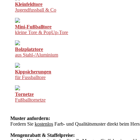
Kleinfeldtore
Jugendfussball & Co
Mini-Fußballtore
kleine Tore & PopUp-Tore
Bolzplatztore
aus Stahl-/Aluminium
Kippsicherungen
für Fussballtore
Tornetze
Fußballtornetze
Muster anfordern:
Fordern Sie
kostenlos
Farb- und Qualitätsmuster direkt beim Herst
Mengenrabatt & Staffelpreise: