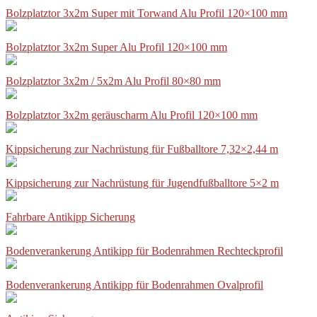
Bolzplatztor 3x2m Super mit Torwand Alu Profil 120×100 mm
Bolzplatztor 3x2m Super Alu Profil 120×100 mm
Bolzplatztor 3x2m / 5x2m Alu Profil 80×80 mm
Bolzplatztor 3x2m geräuscharm Alu Profil 120×100 mm
Kippsicherung zur Nachrüstung für Fußballtore 7,32×2,44 m
Kippsicherung zur Nachrüstung für Jugendfußballtore 5×2 m
Fahrbare Antikipp Sicherung
Bodenverankerung Antikipp für Bodenrahmen Rechteckprofil
Bodenverankerung Antikipp für Bodenrahmen Ovalprofil