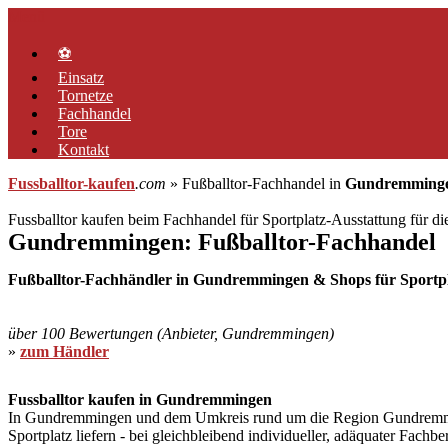
Zum
Menü
Inhalt
springen
⚽
Einsatz
Tornetze
Fachhandel
Tore
Kontakt
Fussballtor-kaufen
.com
» Fußballtor-Fachhandel in
Gundremming
Fussballtor kaufen beim Fachhandel für Sportplatz-Ausstattung für d
Gundremmingen: Fußballtor-Fachhandel
Fußballtor-Fachhändler in Gundremmingen & Shops für Sportpl
über 100 Bewertungen (Anbieter, Gundremmingen)
»
zum Händler
Fussballtor kaufen in Gundremmingen
In Gundremmingen und dem Umkreis rund um die Region Gundremmingen
Sportplatz liefern - bei gleichbleibend individueller, adäquater Fach