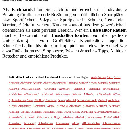
Als
Fachhandel
für Sie auch online erreichbar - individuelle
Beratung für die passende Bezäunung von öffentlichen Sportplätzen
bzw. Sportflächen, Bolzplätze, Sportplätze in Schulen, Gemeinden,
Vereine, Städte u. weitere Kunden sowohl aus dem gewerblichen,
öffentlichen als auch privaten Bereich. Wer ein
Fussballtor kaufen
möchte bekommt auf
Fussballtor-kaufen
.com
die perfekte
Unterstützung - vom Großfeldtor, Kleinfeldtor, Jugendtor,
Kinderfussballtor bis hin zum Popuptor und relevante Artikel wie
etwa Fußballtornetze, Stoppnetze, Pfosten & mehr - Tipps, Anbieter,
Ratgeber und empfohlene Produkte.
Fußballtor kaufen? Fußball-Fachhandel
finden in Deiner Region:
Aach
Aachen
Aalen
Aarau
Abenberg
Abensberg
Absberg
Abstatt
Abtsgmünd
Abtswind
Achberg
Achern
Achslach
Achstetten
Adelberg
Adelmannsfelden
Adelschlag
Adelsdorf
Adelsheim
Adelshofen (Mittelfranken)
Adelshofen (Oberbayern)
Adelsried
Adelzhausen
Adenau
Adlkofen
Affalterbach
Affing
Aglasterhausen
Aham
Aholfing
Aholming
Ahorn
Ahorntal
Aicha vorm Wald
Aichach
Aichelberg
Aichen
Aichhalden
Aichstetten
Aichtal
Aichwald
Aidenbach
Aidhausen
Aidlingen
Aiglsbach
Aindling
Ainring
Aislingen
Aiterhofen
Aitern
Aitrach
Aitrang
Albaching
Albbruck
Albershausen
Albertshofen
Albstadt
Aldersbach
Aldingen
Alerheim
Alesheim
Aletshausen
Alfdorf
Alfeld
Allensbach
Allersberg
Allershausen
Alleshausen
Alling
Allmannshofen
Allmannsweiler
Allmendingen
Allmersbach im Tal
Alpirsbach
Altbach
Altdorf
Altdorf (Niederbayern)
Altdorf