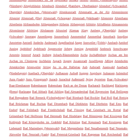
(Nürnberg)
Alteglofsheim
Altenbuch
Altendorf (Bamberg, Oberfranken)
Altendorf (Schwandorf,
Oberpfalz)
Altenkirchen (Westerwald)
Altenkunstadt
Altenmarkt an der Alz
Altenmünster
Altenriet
Altenstadt (Iller)
Altenstadt (Schongau)
Altenstadt (Waldnaab)
Altensteig
Altenthann
Altertheim
Altfraunhofen
Althegnenberg
Altheim
Althengstett
Althütte
Altlußheim
Altmannstein
Altomünster
Altötting
Altshausen
Altusried
Alzenau
Alzey
Amberg (Oberpfalz)
Amberg
(Schwaben)
Amerang
Amerdingen
Ammerbuch
Ammerndorf
Ammerthal
Amorbach
Ampfing
Amstetten
Amtzell
Andechs
Andernach
Angelbachtal
Anger
Annweiler (Trifels)
Ansbach
Antdorf
Anzing
Apfeldorf
Apfeltrach
Appenweier
Arberg
Aresing
Argenbühl
Arnbruck
Arnschwang
Arnstein
Arnstorf
Arrach
Arzberg
Asbach-Bäumenheim
Ascha
Aschaffenburg
Aschau am Inn
Aschau im Chiemgau
Aschheim
Aspach
Asperg
Assamstadt
Asselfingen
Aßling
Attenhofen
Attenkirchen
Attenweiler
Atting
Au in der Hallertau
Aub
Aubstadt
Auenwald
Auerbach
(Niederbayern)
Auerbach (Oberpfalz)
Aufhausen
Aufseß
Auggen
Augsburg
Auhausen
Aulendorf
Aura (Saale)
Aura (Sinngrund)
Aurach
Aurachtal
Außernzell
Aying
Aystetten
Baar (Schwaben)
Baar-Ebenhausen
Babenhausen
Babensham
Bach an der Donau
Bacharach
Bachhagel
Bächingen
(Brenz)
Backnang
Bad Abbach
Bad Aibling
Bad Alexandersbad
Bad Bayersoien
Bad Bellingen
Bad Bergzabern
Bad Berneck (Fichtelgebirge)
Bad Birnbach
Bad Bocklet
Bad Boll
Bad Breisig
Bad Brückenau
Bad Buchau
Bad Ditzenbach
Bad Dürkheim
Bad Dürrheim
Bad Ems
Bad
Endorf
Bad Feilnbach
Bad Friedrichshall
Bad Füssing
Bad Griesbach im Rottal
Bad
Grönenbach
Bad Heilbrunn
Bad Herrenalb
Bad Hindelang
Bad Hönningen
Bad Kissingen
Bad
Kohlgrub
Bad Königshofen im Grabfeld
Bad Kötzting
Bad Kreuznach
Bad Krozingen
Bad
Liebenzell
Bad Marienberg (Westerwald)
Bad Mergentheim
Bad Neualbenreuth
Bad Neuenahr-
Ahrweiler
Bad Neustadt (Saale)
Bad Peterstal-Griesbach
Bad Rappenau
Bad Reichenhall
Bad