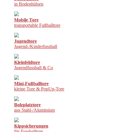
in Bodenhülsen
Mobile Tore
transportable Fußballtore
Jugendtore
Jugend-/Kinderfussball
Kleinfeldtore
Jugendfussball & Co
Mini-Fußballtore
kleine Tore & PopUp-Tore
Bolzplatztore
aus Stahl-/Aluminium
Kippsicherungen
für Fussballtore