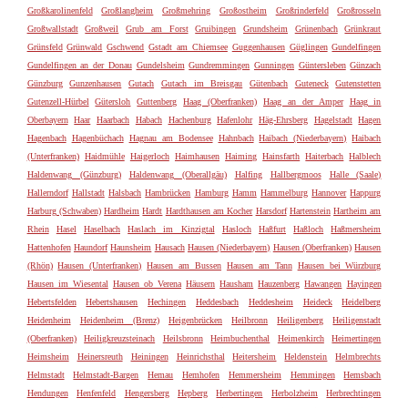
Großkarolinenfeld
Großlangheim
Großmehring
Großostheim
Großrinderfeld
Großrosseln
Großwallstadt
Großweil
Grub am Forst
Gruibingen
Grundsheim
Grünenbach
Grünkraut
Grünsfeld
Grünwald
Gschwend
Gstadt am Chiemsee
Guggenhausen
Güglingen
Gundelfingen
Gundelfingen an der Donau
Gundelsheim
Gundremmingen
Gunningen
Güntersleben
Günzach
Günzburg
Gunzenhausen
Gutach
Gutach im Breisgau
Gütenbach
Guteneck
Gutenstetten
Gutenzell-Hürbel
Gütersloh
Guttenberg
Haag (Oberfranken)
Haag an der Amper
Haag in
Oberbayern
Haar
Haarbach
Habach
Hachenburg
Hafenlohr
Häg-Ehrsberg
Hagelstadt
Hagen
Hagenbach
Hagenbüchach
Hagnau am Bodensee
Hahnbach
Haibach (Niederbayern)
Haibach
(Unterfranken)
Haidmühle
Haigerloch
Haimhausen
Haiming
Hainsfarth
Haiterbach
Halblech
Haldenwang (Günzburg)
Haldenwang (Oberallgäu)
Halfing
Hallbergmoos
Halle (Saale)
Hallerndorf
Hallstadt
Halsbach
Hambrücken
Hamburg
Hamm
Hammelburg
Hannover
Happurg
Harburg (Schwaben)
Hardheim
Hardt
Hardthausen am Kocher
Harsdorf
Hartenstein
Hartheim am
Rhein
Hasel
Haselbach
Haslach im Kinzigtal
Hasloch
Haßfurt
Haßloch
Haßmersheim
Hattenhofen
Haundorf
Haunsheim
Hausach
Hausen (Niederbayern)
Hausen (Oberfranken)
Hausen
(Rhön)
Hausen (Unterfranken)
Hausen am Bussen
Hausen am Tann
Hausen bei Würzburg
Hausen im Wiesental
Hausen ob Verena
Häusern
Hausham
Hauzenberg
Hawangen
Hayingen
Hebertsfelden
Hebertshausen
Hechingen
Heddesbach
Heddesheim
Heideck
Heidelberg
Heidenheim
Heidenheim (Brenz)
Heigenbrücken
Heilbronn
Heiligenberg
Heiligenstadt
(Oberfranken)
Heiligkreuzsteinach
Heilsbronn
Heimbuchenthal
Heimenkirch
Heimertingen
Heimsheim
Heinersreuth
Heiningen
Heinrichsthal
Heitersheim
Heldenstein
Helmbrechts
Helmstadt
Helmstadt-Bargen
Hemau
Hemhofen
Hemmersheim
Hemmingen
Hemsbach
Hendungen
Henfenfeld
Hengersberg
Hepberg
Herbertingen
Herbolzheim
Herbrechtingen