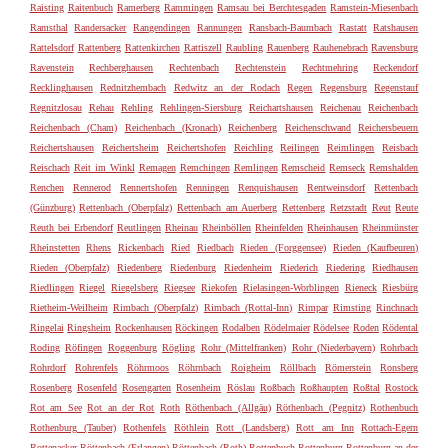
Raisting
Raitenbuch
Ramerberg
Rammingen
Ramsau bei Berchtesgaden
Ramstein-Miesenbach
Ramsthal
Randersacker
Rangendingen
Rannungen
Ransbach-Baumbach
Rastatt
Ratshausen
Rattelsdorf
Rattenberg
Rattenkirchen
Rattiszell
Raubling
Rauenberg
Rauhenebrach
Ravensburg
Ravenstein
Rechberghausen
Rechtenbach
Rechtenstein
Rechtmehring
Reckendorf
Recklinghausen
Rednitzhembach
Redwitz an der Rodach
Regen
Regensburg
Regenstauf
Regnitzlosau
Rehau
Rehling
Rehlingen-Siersburg
Reichartshausen
Reichenau
Reichenbach
Reichenbach (Cham)
Reichenbach (Kronach)
Reichenberg
Reichenschwand
Reichersbeuern
Reichertshausen
Reichertsheim
Reichertshofen
Reichling
Reilingen
Reimlingen
Reisbach
Reischach
Reit im Winkl
Remagen
Remchingen
Remlingen
Remscheid
Remseck
Remshalden
Renchen
Rennerod
Rennertshofen
Renningen
Renquishausen
Rentweinsdorf
Rettenbach
(Günzburg)
Rettenbach (Oberpfalz)
Rettenbach am Auerberg
Rettenberg
Retzstadt
Reut
Reute
Reuth bei Erbendorf
Reutlingen
Rheinau
Rheinböllen
Rheinfelden
Rheinhausen
Rheinmünster
Rheinstetten
Rhens
Rickenbach
Ried
Riedbach
Rieden (Forggensee)
Rieden (Kaufbeuren)
Rieden (Oberpfalz)
Riedenberg
Riedenburg
Riedenheim
Riederich
Riedering
Riedhausen
Riedlingen
Riegel
Riegelsberg
Riegsee
Riekofen
Rielasingen-Worblingen
Rieneck
Riesbürg
Rietheim-Weilheim
Rimbach (Oberpfalz)
Rimbach (Rottal-Inn)
Rimpar
Rimsting
Rinchnach
Ringelai
Ringsheim
Rockenhausen
Röckingen
Rodalben
Rödelmaier
Rödelsee
Roden
Rödental
Roding
Röfingen
Roggenburg
Rögling
Rohr (Mittelfranken)
Rohr (Niederbayern)
Rohrbach
Rohrdorf
Rohrenfels
Röhrmoos
Röhrnbach
Roigheim
Röllbach
Römerstein
Ronsberg
Rosenberg
Rosenfeld
Rosengarten
Rosenheim
Röslau
Roßbach
Roßhaupten
Roßtal
Rostock
Rot am See
Rot an der Rot
Roth
Röthenbach (Allgäu)
Röthenbach (Pegnitz)
Rothenbuch
Rothenburg (Tauber)
Rothenfels
Röthlein
Rott (Landsberg)
Rott am Inn
Rottach-Egern
Rottenacker
Röttenbach (Erlangen)
Röttenbach (Roth)
Rottenbuch
Rottenburg
Rottenburg an der