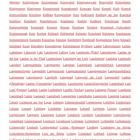
(Bayern)
Königsbronn
Königsbrunn
Königsdorf
Königseggwald
Königsfeld
Königsheim
Königsmoos
Königstein
Konnersreuth
Konradsreuth
Konstanz
Konz
Konzell
Korb
Korntal
Kornwestheim
Kösching
Kößlarn
Kottgeisering
Kötz
Kraftisried
Kraiburg am Inn
Kraichtal
Krailling
Kranzberg
Krauchenwies
Krautheim
Krefeld
Kreßberg
Kressbronn
Kreuth
Kreuzwertheim
Krombach
Kronach
Kronau
Kronburg
Kröning
Krumbach (Schwaben)
Krummennaab
Krün
Kuchen
Kühbach
Kühlenthal
Kulmain
Kulmbach
Külsheim
Kumhausen
Kümmersbruck
Kunreuth
Künzelsau
Künzing
Kupferberg
Kupferzell
Kuppenheim
Küps
Kürnach
Kürnbach
Kusel
Küssaberg
Kusterdingen
Kutzenhausen
Kyllburg
Laaber
Laberweinting
Lachen
Ladenburg
Lahnstein
Lahr
Laichingen
Lalling
Lam
Lambrecht (Pfalz)
Lamerdingen
Landau an
der Isar
Landau in der Pfalz
Landensberg
Landsberg am Lech
Landsberied
Landshut
Landstuhl
Langdorf
Langenaltheim
Langenargen
Langenau
Langenbach
Langenbrettach
Langenburg
Langenenslingen
Langenfeld
Langenmosen
Langenneufnach
Langenpreising
Langensendelbach
Langenzenn
Langerringen
Langfurth
Langquaid
Langweid am Lech
Lappersdorf
Lauben
(Oberallgäu)
Lauben (Unterallgäu)
Lauchheim
Lauchringen
Lauda-Königshofen
Laudenbach
Lauf
Lauf (Pegnitz)
Laufach
Laufen
Laufenburg
Lauffen (Neckar)
Laugna
Lauingen (Donau)
Laupheim
Lautenbach
Lauter
Lauterach
Lauterbach
Lauterecken
Lauterhofen
Lauterstein
Lautertal
Lautrach
Lebach
Lechbruck am See
Legau
Lehrberg
Lehrensteinsfeld
Leibertingen
Leiblfing
Leidersbach
Leimen
Leinach
Leinburg
Leinfelden
Leingarten
Leinzell
Leipheim
Leipzig
Lengdorf
Lengenwang
Lenggries
Lenningen
Lenting
Lenzkirch
Leonberg
Leuchtenberg
Leupoldsgrün
Leutenbach
Leutershausen
Leutkirch
Leverkusen
Lichtenau
Lichtenberg
Lichtenfels
Lichtenstein
Lichtenwald
Limbach
Limburgerhof
Lindau (Bodensee)
Lindberg
Lindenberg im Allgäu
Linkenheim-Hochstetten
Linz am Rhein
Lisberg
Litzendorf
Lobbach
Löchgau
Loffenau
Löffingen
Lohberg
Lohkirchen
Lohr am Main
Loiching
Loitzendorf
Lonnerstadt
Lonsee
Lorch