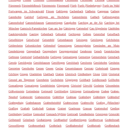
Fürsteneck
Fürstenfeldbruck
Fürstenstein
Fürstenzell
Fürth
Furth (Niederbayern)
Furth im Wald
Furtwangen im Schwarzwald
Füssen
Gablingen
Gachenbach
Gädheim
Gaggenau
Gaiberg
Gaienhofen
Gaildorf
Gailingen am Hochrhein
Gaimersheim
Gaißach
Gallmersgarten
Gammelsdorf
Gammelshausen
Gammertingen
Gangkofen
Garching an der Alz
Garching bei
München
Garmisch-Partenkirchen
Gars am Inn
Gärtringen
Gattendorf
Gau-Algesheim
Gäufelden
Gaukönigshofen
Gauting
Gebenbach
Gebsattel
Gechingen
Gefrees
Geiersthal
Geiselbach
Geiselhöring
Geiselwind
Geisenfeld
Geisenhausen
Geisingen
Geislingen
Gelchsheim
Geldersheim
Gelsenkirchen
Geltendorf
Gemmingen
Gemmrigheim
Gemünden am Main
Genderkingen
Gengenbach
Georgenberg
Georgensgmünd
Gerabronn
Gerach
Geratskirchen
Gerbrunn
Geretsried
Gerhardshofen
Gerlingen
Germaringen
Germering
Germersheim
Gernsbach
Geroda
Geroldsgrün
Geroldshausen
Gerolfingen
Gerolsbach
Gerolstein
Gerolzhofen
Gersheim
Gerstetten
Gersthofen
Gerzen
Gesees
Geslau
Gessertshausen
Gestratz
Giebelstadt
Giengen
Gilching
Gingen
Glashütten
Glattbach
Glatten
Gleiritsch
Gleißenberg
Glonn
Glött
Glottertal
Gmund am Tegernsee
Gnotzheim
Gochsheim
Göggingen
Goldbach
Goldkronach
Gollhofen
Gomadingen
Gomaringen
Gondelsheim
Göppingen
Görisried
Görwihl
Gosheim
Gössenheim
Gößweinstein
Gottenheim
Gotteszell
Gottfrieding
Göttingen
Gottmadingen
Graben
Graben-
Neudorf
Grabenstätt
Grabenstetten
Gräfelfing
Grafenau
Grafenberg
Gräfenberg
Gräfendorf
Grafengehaig
Grafenhausen
Grafenrheinfeld
Grafenwiesen
Grafenwöhr
Grafing (München)
Grafling
Grafrath
Grafschaft
Grainau
Grainet
Grasbrunn
Grassau
Grattersdorf
Greding
Greifenberg
Greiling
Gremsdorf
Grenzach-Wyhlen
Grettstadt
Greußenheim
Griesingen
Griesstätt
Gröbenzell
Grömbach
Großaitingen
Großbardorf
Großbettlingen
Großbottwar
Großeibstadt
Grosselfingen
Großenseebach
Großerlach
Großhabersdorf
Großheirath
Großheubach