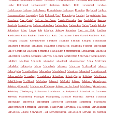
Laaber
Rottendorf
Rotthalmünster
Röttingen
Rottweil
Rötz
Rückersdorf
Rückholz
Rudelzhausen
Rüdenau
Rüdenhausen
Ruderatshofen
Rudersberg
Ruderting
Rugendorf
Rügland
Ruhmannsfelden
Ruhpolding
Ruhr
Ruhstorf (Rott)
Rümmingen
Runding
Ruppertshofen
Rust
Rutesheim
Saal (Saale)
Saal an der Donau
Saaldorf-Surheim
Saar
Saarbrücken
Saarburg
Saarlouis
Saarwellingen
Sachsen bei Ansbach
Sachsenheim
Sachsenkam
Sailauf
Salach
Salching
Saldenburg
Salem
Salgen
Salz
Salzgitter
Salzweg
Samerberg
Sand am Main
Sandberg
Sandhausen
Sankt Englmar
Sankt Goar
Sankt Goarshausen
Sankt Oswald-Riedlhütte
Sankt
Wolfgang
Sasbach
Sasbachwalden
Satteldorf
Sauerlach
Sauldorf
Saulgrub
Schaffhausen
Schäftlarn
Schalkham
Schallbach
Schallstadt
Schauenstein
Schaufling
Schechen
Schechingen
Scheer
Schefflenz
Scheidegg
Scheinfeld
Schelklingen
Schemmerhofen
Schenkenzell
Schernfeld
Scherstetten
Scheßlitz
Scheuring
Scheyern
Schierling
Schifferstadt
Schiffweiler
Schillingsfürst
Schiltach
Schiltberg
Schirmitz
Schirnding
Schlaitdorf
Schlammersdorf
Schlat
Schleching
Schlehdorf
Schliengen
Schlier
Schlierbach
Schliersee
Schluchsee
Schlüsselfeld
Schmelz
Schmidgaden
Schmidmühlen
Schmiechen
Schnabelwaid
Schnaitsee
Schnaittach
Schnaittenbach
Schneckenlohe
Schneeberg
Schneizlreuth
Schnelldorf
Schnürpflingen
Schöfweg
Schollbrunn
Schöllkrippen
Schöllnach
Schömberg
Schonach
Schönaich
Schönau
Schönau (Niederbayern)
Schönau (Odenwald)
Schönau am Königssee
Schönau an der Brend
Schönberg (Niederbayern)
Schönberg (Oberbayern)
Schönbrunn
Schönbrunn im Steigerwald
Schondorf am Ammersee
Schondra
Schönenberg
Schongau
Schöngeising
Schönsee
Schonstett
Schöntal
Schönthal
Schonungen
Schönwald
Schopfheim
Schopfloch
Schorndorf
Schramberg
Schriesheim
Schrobenhausen
Schrozberg
Schuttertal
Schutterwald
Schwabach
Schwabbruck
Schwabhausen
Schwäbisch Gmünd
Schwäbisch Hall
Schwabmünchen
Schwabsoien
Schwaig bei Nürnberg