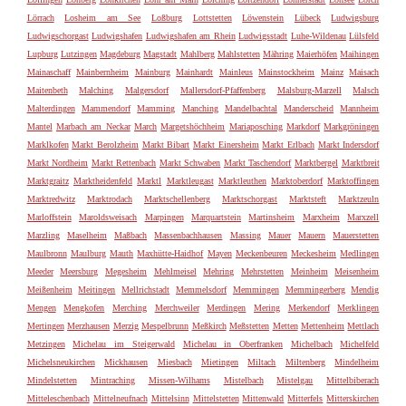
Lörrach
Losheim am See
Loßburg
Lottstetten
Löwenstein
Lübeck
Ludwigsburg
Ludwigschorgast
Ludwigshafen
Ludwigshafen am Rhein
Ludwigsstadt
Luhe-Wildenau
Lülsfeld
Lupburg
Lutzingen
Magdeburg
Magstadt
Mahlberg
Mahlstetten
Mähring
Maierhöfen
Maihingen
Mainaschaff
Mainbernheim
Mainburg
Mainhardt
Mainleus
Mainstockheim
Mainz
Maisach
Maitenbeth
Malching
Malgersdorf
Mallersdorf-Pfaffenberg
Malsburg-Marzell
Malsch
Malterdingen
Mammendorf
Mamming
Manching
Mandelbachtal
Manderscheid
Mannheim
Mantel
Marbach am Neckar
March
Margetshöchheim
Mariaposching
Markdorf
Markgröningen
Marklkofen
Markt Berolzheim
Markt Bibart
Markt Einersheim
Markt Erlbach
Markt Indersdorf
Markt Nordheim
Markt Rettenbach
Markt Schwaben
Markt Taschendorf
Marktbergel
Marktbreit
Marktgraitz
Marktheidenfeld
Marktl
Marktleugast
Marktleuthen
Marktoberdorf
Marktoffingen
Marktredwitz
Marktrodach
Marktschellenberg
Marktschorgast
Marktsteft
Marktzeuln
Marloffstein
Maroldsweisach
Marpingen
Marquartstein
Martinsheim
Marxheim
Marxzell
Marzling
Maselheim
Maßbach
Massenbachhausen
Massing
Mauer
Mauern
Mauerstetten
Maulbronn
Maulburg
Mauth
Maxhütte-Haidhof
Mayen
Meckenbeuren
Meckesheim
Medlingen
Meeder
Meersburg
Megesheim
Mehlmeisel
Mehring
Mehrstetten
Meinheim
Meisenheim
Meißenheim
Meitingen
Mellrichstadt
Memmelsdorf
Memmingen
Memmingerberg
Mendig
Mengen
Mengkofen
Merching
Merchweiler
Merdingen
Mering
Merkendorf
Merklingen
Mertingen
Merzhausen
Merzig
Mespelbrunn
Meßkirch
Meßstetten
Metten
Mettenheim
Mettlach
Metzingen
Michelau im Steigerwald
Michelau in Oberfranken
Michelbach
Michelfeld
Michelsneukirchen
Mickhausen
Miesbach
Mietingen
Miltach
Miltenberg
Mindelheim
Mindelstetten
Mintraching
Missen-Wilhams
Mistelbach
Mistelgau
Mittelbiberach
Mitteleschenbach
Mittelneufnach
Mittelsinn
Mittelstetten
Mittenwald
Mitterfels
Mitterskirchen