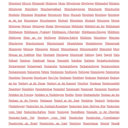
Mitterteich
Mitwitz
Möckmühl
Mödingen
Moers
Mögglingen
Möglingen
Möhrendorf
Mömbris
Mömlingen
Mönchberg
Mönchengladbach
Mönchsdeggingen
Mönchsroth
Mönchweiler
Monheim
Mönsheim
Montabaur
Moorenweis
Moos
Moosach
Moosbach
Moosburg
Moosburg
an der Isar
Moosinning
Moosthenning
Morbach
Mörnsheim
Mosbach
Mössingen
Motten
Möttingen
Mötzing
Mötzingen
Mudau
Muggensturm
Mühlacker
Mühldorf am Inn
Mühlenbach
Mühlhausen
Mühlhausen (Franken)
Mühlhausen (Oberpfalz)
Mühlhausen-Ehingen
Mühlheim
Mühlingen
Muhr am See
Mulfingen
Mülheim-Kärlich
Müllheim
Münchberg
München
Münchingen
Münchsmünster
Münchsteinach
Mundelsheim
Munderkingen
Münnerstadt
Munningen
Münsing
Münsingen
Münster
Münsterhausen
Münstermaifeld
Münstertal
Murg
Murnau am Staffelsee
Murr
Murrhardt
Mutlangen
Mutterstadt
Nabburg
Nagel
Nagold
Naila
Nalbach
Namborn
Nandlstadt
Nassau
Nassenfels
Nastätten
Nattheim
Neckarbischofsheim
Neckargemünd
Neckargerach
Neckarsulm
Neckartailfingen
Neckartenzlingen
Neckarwestheim
Neckarzimmern
Neenstetten
Nehren
Neidenstein
Neidlingen
Nellingen
Nennslingen
Nerenstetten
Neresheim
Nersingen
Nesselwang
Neu-Ulm
Neubeuern
Neubiberg
Neubrunn
Neubulach
Neuburg
am Inn
Neuburg an der Donau
Neuburg an der Kammel
Neuching
Neudenau
Neudrossenfeld
Neuenburg
Neuenbürg
Neuendettelsau
Neuendorf
Neuenmarkt
Neuenstadt
Neuenstein
Neuerburg
Neufahrn bei Freising
Neufahrn in Niederbayern
Neuffen
Neufra
Neufraunhofen
Neuhaus am Inn
Neuhaus an der Pegnitz
Neuhausen
Neuhof an der Zenn
Neuhütten
Neukirch
Neukirchen
(Niederbayern)
Neukirchen bei Sulzbach-Rosenberg
Neukirchen beim Heiligen Blut
Neukirchen
vorm Wald
Neukirchen-Balbini
Neuler
Neulingen
Neulußheim
Neumarkt in der Oberpfalz
Neumarkt-Sankt Veit
Neunburg vorm Wald
Neunkirchen
Neunkirchen (Unterfranken)
Neunkirchen am Brand
Neunkirchen am Sand
Neuötting
Neureichenau
Neuried
Neusäß