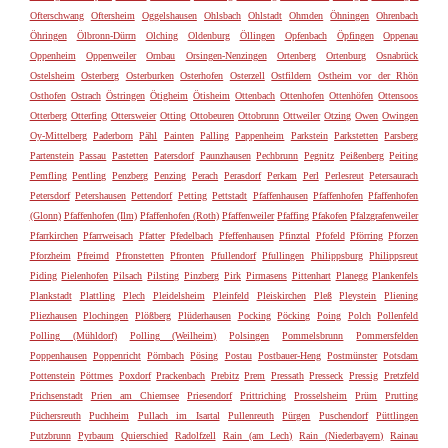
Ofterschwang
Oftersheim
Oggelshausen
Ohlsbach
Ohlstadt
Ohmden
Öhningen
Ohrenbach
Öhringen
Ölbronn-Dürrn
Olching
Oldenburg
Öllingen
Opfenbach
Öpfingen
Oppenau
Oppenheim
Oppenweiler
Ornbau
Orsingen-Nenzingen
Ortenberg
Ortenburg
Osnabrück
Ostelsheim
Osterberg
Osterburken
Osterhofen
Osterzell
Ostfildern
Ostheim vor der Rhön
Osthofen
Ostrach
Östringen
Ötigheim
Ötisheim
Ottenbach
Ottenhofen
Ottenhöfen
Ottensoos
Otterberg
Otterfing
Ottersweier
Otting
Ottobeuren
Ottobrunn
Ottweiler
Otzing
Owen
Owingen
Oy-Mittelberg
Paderborn
Pähl
Painten
Palling
Pappenheim
Parkstein
Parkstetten
Parsberg
Partenstein
Passau
Pastetten
Patersdorf
Paunzhausen
Pechbrunn
Pegnitz
Peißenberg
Peiting
Pemfling
Pentling
Penzberg
Penzing
Perach
Perasdorf
Perkam
Perl
Perlesreut
Petersaurach
Petersdorf
Petershausen
Pettendorf
Petting
Pettstadt
Pfaffenhausen
Pfaffenhofen
Pfaffenhofen
(Glonn)
Pfaffenhofen (Ilm)
Pfaffenhofen (Roth)
Pfaffenweiler
Pfaffing
Pfakofen
Pfalzgrafenweiler
Pfarrkirchen
Pfarrweisach
Pfatter
Pfedelbach
Pfeffenhausen
Pfinztal
Pfofeld
Pförring
Pforzen
Pforzheim
Pfreimd
Pfronstetten
Pfronten
Pfullendorf
Pfullingen
Philippsburg
Philippsreut
Piding
Pielenhofen
Pilsach
Pilsting
Pinzberg
Pirk
Pirmasens
Pittenhart
Planegg
Plankenfels
Plankstadt
Plattling
Plech
Pleidelsheim
Pleinfeld
Pleiskirchen
Pleß
Pleystein
Pliening
Pliezhausen
Plochingen
Plößberg
Plüderhausen
Pocking
Pöcking
Poing
Polch
Pollenfeld
Polling (Mühldorf)
Polling (Weilheim)
Polsingen
Pommelsbrunn
Pommersfelden
Poppenhausen
Poppenricht
Pörnbach
Pösing
Postau
Postbauer-Heng
Postmünster
Potsdam
Pottenstein
Pöttmes
Poxdorf
Prackenbach
Prebitz
Prem
Pressath
Presseck
Pressig
Pretzfeld
Prichsenstadt
Prien am Chiemsee
Priesendorf
Prittriching
Prosselsheim
Prüm
Prutting
Püchersreuth
Puchheim
Pullach im Isartal
Pullenreuth
Pürgen
Puschendorf
Püttlingen
Putzbrunn
Pyrbaum
Quierschied
Radolfzell
Rain (am Lech)
Rain (Niederbayern)
Rainau