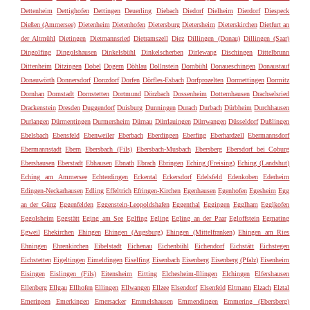
Dettenheim
Dettighofen
Dettingen
Deuerling
Diebach
Diedorf
Dielheim
Dierdorf
Diespeck
Dießen (Ammersee)
Dietenheim
Dietenhofen
Dietersburg
Dietersheim
Dieterskirchen
Dietfurt an
der Altmühl
Dietingen
Dietmannsried
Dietramszell
Diez
Dillingen (Donau)
Dillingen (Saar)
Dingolfing
Dingolshausen
Dinkelsbühl
Dinkelscherben
Dirlewang
Dischingen
Dittelbrunn
Dittenheim
Ditzingen
Dobel
Dogern
Döhlau
Dollnstein
Dombühl
Donaueschingen
Donaustauf
Donauwörth
Donnersdorf
Donzdorf
Dorfen
Dörfles-Esbach
Dorfprozelten
Dormettingen
Dormitz
Dornhan
Dornstadt
Dornstetten
Dortmund
Dörzbach
Dossenheim
Dotternhausen
Drachselsried
Drackenstein
Dresden
Duggendorf
Duisburg
Dunningen
Durach
Durbach
Dürbheim
Durchhausen
Durlangen
Dürmentingen
Durmersheim
Dürnau
Dürrlauingen
Dürrwangen
Düsseldorf
Dußlingen
Ebelsbach
Ebensfeld
Ebenweiler
Eberbach
Eberdingen
Eberfing
Eberhardzell
Ebermannsdorf
Ebermannstadt
Ebern
Ebersbach (Fils)
Ebersbach-Musbach
Ebersberg
Ebersdorf bei Coburg
Ebershausen
Eberstadt
Ebhausen
Ebnath
Ebrach
Ebringen
Eching (Freising)
Eching (Landshut)
Eching am Ammersee
Echterdingen
Eckental
Eckersdorf
Edelsfeld
Edenkoben
Ederheim
Edingen-Neckarhausen
Edling
Effeltrich
Efringen-Kirchen
Egenhausen
Egenhofen
Egesheim
Egg
an der Günz
Eggenfelden
Eggenstein-Leopoldshafen
Eggenthal
Eggingen
Egglham
Egglkofen
Eggolsheim
Eggstätt
Eging am See
Eglfing
Egling
Egling an der Paar
Egloffstein
Egmating
Egweil
Ehekirchen
Ehingen
Ehingen (Augsburg)
Ehingen (Mittelfranken)
Ehingen am Ries
Ehningen
Ehrenkirchen
Eibelstadt
Eichenau
Eichenbühl
Eichendorf
Eichstätt
Eichstegen
Eichstetten
Eigeltingen
Eimeldingen
Eiselfing
Eisenbach
Eisenberg
Eisenberg (Pfalz)
Eisenheim
Eisingen
Eislingen (Fils)
Eitensheim
Eitting
Elchesheim-Illingen
Elchingen
Elfershausen
Ellenberg
Ellgau
Ellhofen
Ellingen
Ellwangen
Ellzee
Elsendorf
Elsenfeld
Eltmann
Elzach
Elztal
Emeringen
Emerkingen
Emersacker
Emmelshausen
Emmendingen
Emmering (Ebersberg)