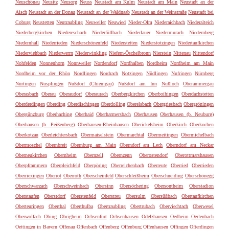
Neuschönau
Neusitz
Neusorg
Neuss
Neustadt am Kulm
Neustadt am Main
Neustadt an der
Aisch
Neustadt an der Donau
Neustadt an der Waldnaab
Neustadt an der Weinstraße
Neustadt bei
Coburg
Neustetten
Neutraubling
Neuweiler
Neuwied
Nieder-Olm
Niederaichbach
Niederalteich
Niederbergkirchen
Niedereschach
Niederfüllbach
Niederlauer
Niedermurach
Niedernberg
Niedernhall
Niederrieden
Niederschönenfeld
Niederstetten
Niederstotzingen
Niedertaufkirchen
Niederviehbach
Niederwerrn
Niederwinkling
Niefern-Öschelbronn
Nierstein
Nittenau
Nittendorf
Nohfelden
Nonnenhorn
Nonnweiler
Nordendorf
Nordhalben
Nordheim
Nordheim am Main
Nordheim vor der Rhön
Nördlingen
Nordrach
Notzingen
Nüdlingen
Nufringen
Nürnberg
Nürtingen
Nusplingen
Nußdorf (Chiemgau)
Nußdorf am Inn
Nußloch
Oberammergau
Oberasbach
Oberau
Oberaudorf
Oberaurach
Oberbergkirchen
Oberboihingen
Oberdachstetten
Oberderdingen
Oberding
Oberdischingen
Oberdolling
Oberelsbach
Obergriesbach
Obergröningen
Obergünzburg
Oberhaching
Oberhaid
Oberharmersbach
Oberhausen
Oberhausen (b. Neuburg)
Oberhausen (b. Peißenberg)
Oberhausen-Rheinhausen
Oberickelsheim
Oberkirch
Oberkochen
Oberkotzau
Oberleichtersbach
Obermaiselstein
Obermarchtal
Obermeitingen
Obermichelbach
Obermoschel
Obernbreit
Obernburg am Main
Oberndorf am Lech
Oberndorf am Neckar
Oberneukirchen
Obernheim
Obernzell
Obernzenn
Oberostendorf
Oberottmarshausen
Oberpframmern
Oberpleichfeld
Oberpöring
Oberreichenbach
Oberreute
Oberried
Oberrieden
Oberriexingen
Oberrot
Oberroth
Oberscheinfeld
Oberschleißheim
Oberschneiding
Oberschönegg
Oberschwarzach
Oberschweinbach
Obersinn
Obersöchering
Obersontheim
Oberstadion
Oberstaufen
Oberstdorf
Oberstenfeld
Oberstreu
Obersulm
Obersüßbach
Obertaufkirchen
Oberteuringen
Oberthal
Oberthulba
Obertraubling
Obertrubach
Oberviechtach
Oberwesel
Oberwolfach
Obing
Obrigheim
Ochsenfurt
Ochsenhausen
Odelzhausen
Oedheim
Oerlenbach
Oettingen in Bayern
Offenau
Offenbach
Offenberg
Offenburg
Offenhausen
Offingen
Ofterdingen