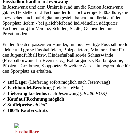
Fussballtor kaufen in Jesenwang
In Jesenwang und dem Umkreis rund um die Region Jesenwang
gibt es Hersteller und Fachhändler für hochwertige Fußballtore, die
inzwischen auch auf digital umgestellt haben und direkt auf den
Sportplatz liefern - bei gleichbleibend individueller, adäquater
Fachberatung für Vereine, Schulen, Städte, Gemeinden und
Privatkunden.
Finden Sie den passenden Händler, um hochwertige Fussballtore für
kleine und große Fussballfelder, Bolzplatztore, Minitore, Tore für
den Jugendfußball bzw. Kinderfußball sowie Schusswände
(Fussballtorwand für Events etc.), Ballfangnetze, Ballfangzäune,
Pfosten, Torrahmen, Stoppnetze & weitere Ausstattungsprodukte für
den Sportplatz zu erhalten.
✓
auf Lager
(Lieferung sofort möglich nach Jesenwang)
✓
Fachhandel-Beratung
(Telefon, eMail)
✓
Lieferung kostenlos
nach Jesenwang
(ab 500 EUR)
✓
Kauf auf Rechnung möglich
✓
Staffelpreise
ab 2m²
✓
100% Käuferschutz
Fussballtore