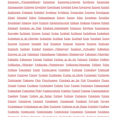
Emmering (Fürstenfeldbruck)
Emmerting
Emmingen-Liptingen
Empfingen
Emskirchen
Emtmannsberg
Endingen
Engelsberg
Engelsbrand
Engelthal
Engen
Engstingen
Eningen
Ensdorf
Enzklösterle
Epfenbach
Epfendorf
Eppelborn
Eppelheim
Eppenschlag
Eppingen
Eppishausen
Erbach
Erbendorf
Erding
Erdmannhausen
Erdweg
Eresing
Erfurt
Ergersheim
Ergolding
Ergoldsbach
Erharting
Ering
Eriskirch
Erkenbrechtsweiler
Erkheim
Erlabrunn
Erlangen
Erlbach
Erlenbach
Erlenbach am Main
Erlenbach beiheidenfeld
Erlenmoos
Erligheim
Ermershausen
Ernsgaden
Erolzheim
Ertingen
Eschach
Eschau
Eschbach
Eschbronn
Eschelbronn
Eschenbach
Eschenbach in der Oberpfalz
Eschenlohe
Eschlkam
Eslarn
Esselbach
Essen
Essenbach
Essing
Essingen
Esslingen
Estenfeld
Ettal
Ettenheim
Ettenstatt
Ettlingen
Ettringen
Etzelwang
Etzenricht
Euerbach
Euerdorf
Eurasburg (Oberbayern)
Eurasburg (Schwaben)
Eußenheim
Eutingen im Gäu
Fahrenbach
Fahrenzhausen
Falkenberg (Niederbayern)
Falkenberg (Oberpfalz)
Falkenfels
Falkenstein
Farchant
Faulbach
Feichten an der Alz
Feilitzsch
Feldafing
Feldberg
Feldkirchen (München)
Feldkirchen (Niederbayern)
Feldkirchen-Westerham
Fellbach
Fellen
Fellheim
Fensterbach
Feucht
Feuchtwangen
Fichtelberg
Fichtenau
Fichtenberg
Filderstadt
Finning
Finningen
Finsing
Fischach
Fischbachau
Fischen im Allgäu
Fischerbach
Fischingen
Flachslanden
Fladungen
Flein
Fleischwangen
Flintsbach am Inn
Floß
Flossenbürg
Fluorn-
Winzeln
Forbach
Forchheim
Forchtenberg
Forheim
Forst
Forstern
Forstinning
Frammersbach
Frankenhardt
Frankenthal (Pfalz)
Frankenwinheim
Frankfurt
Frasdorf
Frauenau
Frauenneuharting
Fraunberg
Freiamt
Freiberg am Neckar
Freiburg
Freihung
Freilassing
Freinsheim
Freisen
Freising
Fremdingen
Frensdorf
Freudenberg
Freudenstadt
Freudental
Freystadt
Freyung
Frickenhausen
Frickenhausen am Main
Frickingen
Fridingen an der Donau
Fridolfing
Friedberg
Friedenfels
Friedenweiler
Friedrichshafen
Friedrichsthal
Friesenheim
Friesenried
Friolzheim
Frittlingen
Fröhnd
Fronreute
Frontenhausen
Fuchsmühl
Fuchsstadt
Fuchstal
Fünfstetten