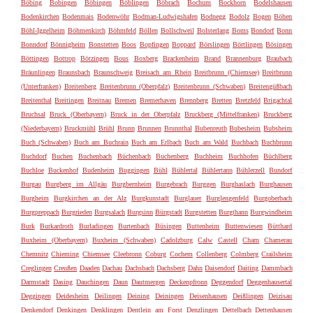
Böbing
Bobingen
Böbingen
Böblingen
Böbrach
Bochum
Bockhorn
Bodelshausen
Bodenkirchen
Bodenmais
Bodenwöhr
Bodman-Ludwigshafen
Bodnegg
Bodolz
Bogen
Böhen
Böhl-Iggelheim
Böhmenkirch
Böhmfeld
Böllen
Bollschweil
Bolsterlang
Boms
Bondorf
Bonn
Bonndorf
Bönnigheim
Bonstetten
Boos
Bopfingen
Boppard
Börslingen
Börtlingen
Bösingen
Böttingen
Bottrop
Bötzingen
Bous
Boxberg
Brackenheim
Brand
Brannenburg
Braubach
Bräunlingen
Braunsbach
Braunschweig
Breisach am Rhein
Breitbrunn (Chiemsee)
Breitbrunn
(Unterfranken)
Breitenberg
Breitenbrunn (Oberpfalz)
Breitenbrunn (Schwaben)
Breitengüßbach
Breitenthal
Breitingen
Breitnau
Bremen
Bremerhaven
Brennberg
Bretten
Bretzfeld
Brigachtal
Bruchsal
Bruck (Oberbayern)
Bruck in der Oberpfalz
Bruckberg (Mittelfranken)
Bruckberg
(Niederbayern)
Bruckmühl
Brühl
Brunn
Brunnen
Brunnthal
Bubenreuth
Bubesheim
Bubsheim
Buch (Schwaben)
Buch am Buchrain
Buch am Erlbach
Buch am Wald
Buchbach
Buchbrunn
Buchdorf
Buchen
Buchenbach
Büchenbach
Buchenberg
Buchheim
Buchhofen
Büchlberg
Buchloe
Buckenhof
Budenheim
Buggingen
Bühl
Bühlertal
Bühlertann
Bühlerzell
Bundorf
Burgau
Burgberg im Allgäu
Burgbernheim
Burgebrach
Burggen
Burghaslach
Burghausen
Burgheim
Burgkirchen an der Alz
Burgkunstadt
Burglauer
Burglengenfeld
Burgoberbach
Burgpreppach
Burgrieden
Burgsalach
Burgsinn
Bürgstadt
Burgstetten
Burgthann
Burgwindheim
Burk
Burkardroth
Burladingen
Burtenbach
Büsingen
Buttenheim
Buttenwiesen
Bütthard
Buxheim (Oberbayern)
Buxheim (Schwaben)
Cadolzburg
Calw
Castell
Cham
Chamerau
Chemnitz
Chieming
Chiemsee
Cleebronn
Coburg
Cochem
Collenberg
Colmberg
Crailsheim
Creglingen
Creußen
Daaden
Dachau
Dachsbach
Dachsberg
Dahn
Daisendorf
Daiting
Dammbach
Darmstadt
Dasing
Dauchingen
Daun
Dautmergen
Deckenpfronn
Deggendorf
Deggenhausertal
Deggingen
Deidesheim
Deilingen
Deining
Deiningen
Deisenhausen
Deißlingen
Deizisau
Denkendorf
Denkingen
Denklingen
Dentlein am Forst
Denzlingen
Dettelbach
Dettenhausen