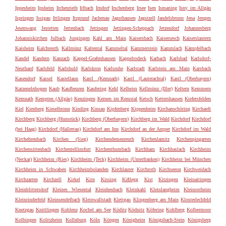
Ippesheim
Ipsheim
Irchenrieth
Irlbach
Irndorf
Irschenberg
Irsee
Isen
Ismaning
Isny im Allgäu
Ispringen
Issigau
Ittlingen
Itzgrund
Jachenau
Jagsthausen
Jagstzell
Jandelsbrunn
Jena
Jengen
Jesenwang
Jestetten
Jettenbach
Jettingen
Jettingen-Scheppach
Jetzendorf
Johannesberg
Johanniskirchen
Julbach
Jungingen
Kahl am Main
Kaisersbach
Kaisersesch
Kaiserslautern
Kaisheim
Kalchreuth
Kallmünz
Kaltental
Kammeltal
Kammerstein
Kammlach
Kämpfelbach
Kandel
Kandern
Kanzach
Kappel-Grafenhausen
Kappelrodeck
Karbach
Karlsbad
Karlsdorf-
Neuthard
Karlsfeld
Karlshuld
Karlskron
Karlsruhe
Karlstadt
Karlstein am Main
Karsbach
Kasendorf
Kassel
Kastellaun
Kastl (Kemnath)
Kastl (Lauterachtal)
Kastl (Oberbayern)
Katzenelnbogen
Kaub
Kaufbeuren
Kaufering
Kehl
Kelheim
Kellmünz (Iller)
Keltern
Kemmern
Kemnath
Kempten (Allgäu)
Kenzingen
Kernen im Remstal
Ketsch
Kettershausen
Kiefersfelden
Kiel
Kienberg
Kieselbronn
Kinding
Kinsau
Kipfenberg
Kippenheim
Kirchanschöring
Kirchardt
Kirchberg
Kirchberg (Hunsrück)
Kirchberg (Oberbayern)
Kirchberg im Wald
Kirchdorf
Kirchdorf
(bei Haag)
Kirchdorf (Hallertau)
Kirchdorf am Inn
Kirchdorf an der Amper
Kirchdorf im Wald
Kirchehrenbach
Kirchen (Sieg)
Kirchendemenreuth
Kirchenlamitz
Kirchenpingarten
Kirchensittenbach
Kirchentellinsfurt
Kirchenthumbach
Kirchham
Kirchhaslach
Kirchheim
(Neckar)
Kirchheim (Ries)
Kirchheim (Teck)
Kirchheim (Unterfranken)
Kirchheim bei München
Kirchheim in Schwaben
Kirchheimbolanden
Kirchlauter
Kirchroth
Kirchseeon
Kirchweidach
Kirchzarten
Kirchzell
Kirkel
Kirn
Kissing
Kißlegg
Kist
Kitzingen
Kleinaitingen
Kleinblittersdorf
Kleines Wiesental
Kleinheubach
Kleinkahl
Kleinlangheim
Kleinostheim
Kleinrinderfeld
Kleinsendelbach
Kleinwallstadt
Klettgau
Klingenberg am Main
Klosterlechfeld
Knetzgau
Knittlingen
Koblenz
Kochel am See
Köditz
Ködnitz
Köfering
Kohlberg
Kolbermoor
Kolbingen
Kolitzheim
Kollnburg
Köln
Köngen
Königheim
Königsbach-Stein
Königsberg