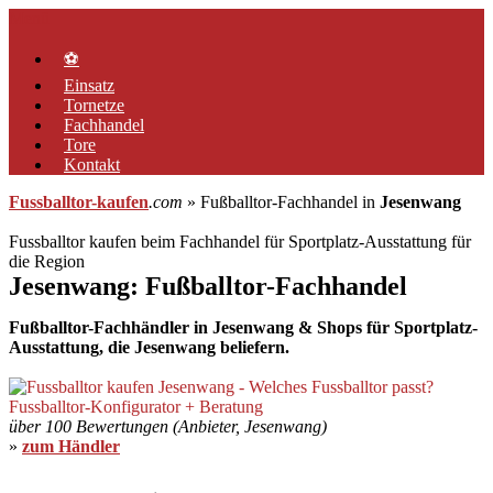
Zum
Menü
Inhalt
springen
⚽
Einsatz
Tornetze
Fachhandel
Tore
Kontakt
Fussballtor-kaufen
.com
» Fußballtor-Fachhandel in
Jesenwang
Fussballtor kaufen beim Fachhandel für Sportplatz-Ausstattung für
die Region
Jesenwang: Fußballtor-Fachhandel
Fußballtor-Fachhändler in Jesenwang & Shops für Sportplatz-
Ausstattung, die Jesenwang beliefern.
über 100 Bewertungen (Anbieter, Jesenwang)
»
zum Händler