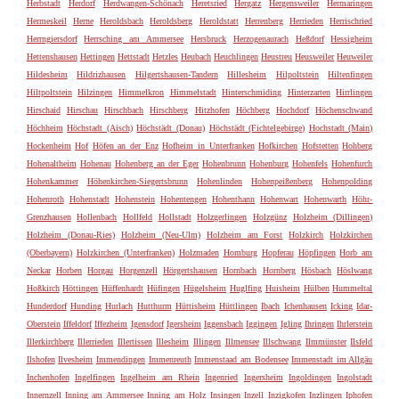
Herbstadt
Herdorf
Herdwangen-Schönach
Heretsried
Hergatz
Hergensweiler
Hermaringen
Hermeskeil
Herne
Heroldsbach
Heroldsberg
Heroldstatt
Herrenberg
Herrieden
Herrischried
Herrngiersdorf
Herrsching am Ammersee
Hersbruck
Herzogenaurach
Heßdorf
Hessigheim
Hettenshausen
Hettingen
Hettstadt
Hetzles
Heubach
Heuchlingen
Heustreu
Heusweiler
Heuweiler
Hildesheim
Hildrizhausen
Hilgertshausen-Tandern
Hillesheim
Hilpoltstein
Hiltenfingen
Hiltpoltstein
Hilzingen
Himmelkron
Himmelstadt
Hinterschmiding
Hinterzarten
Hirrlingen
Hirschaid
Hirschau
Hirschbach
Hirschberg
Hitzhofen
Höchberg
Hochdorf
Höchenschwand
Höchheim
Höchstadt (Aisch)
Höchstädt (Donau)
Höchstädt (Fichtelgebirge)
Hochstadt (Main)
Hockenheim
Hof
Höfen an der Enz
Hofheim in Unterfranken
Hofkirchen
Hofstetten
Hohberg
Hohenaltheim
Hohenau
Hohenberg an der Eger
Hohenbrunn
Hohenburg
Hohenfels
Hohenfurch
Hohenkammer
Höhenkirchen-Siegertsbrunn
Hohenlinden
Hohenpeißenberg
Hohenpolding
Hohenroth
Hohenstadt
Hohenstein
Hohentengen
Hohenthann
Hohenwart
Hohenwarth
Höhr-
Grenzhausen
Hollenbach
Hollfeld
Hollstadt
Holzgerlingen
Holzgünz
Holzheim (Dillingen)
Holzheim (Donau-Ries)
Holzheim (Neu-Ulm)
Holzheim am Forst
Holzkirch
Holzkirchen
(Oberbayern)
Holzkirchen (Unterfranken)
Holzmaden
Homburg
Hopferau
Höpfingen
Horb am
Neckar
Horben
Horgau
Horgenzell
Hörgertshausen
Hornbach
Hornberg
Hösbach
Höslwang
Hoßkirch
Höttingen
Hüffenhardt
Hüfingen
Hügelsheim
Huglfing
Huisheim
Hülben
Hummeltal
Hunderdorf
Hunding
Hurlach
Hutthurm
Hüttisheim
Hüttlingen
Ibach
Ichenhausen
Icking
Idar-
Oberstein
Iffeldorf
Iffezheim
Igensdorf
Igersheim
Iggensbach
Iggingen
Igling
Ihringen
Ihrlerstein
Illerkirchberg
Illerrieden
Illertissen
Illesheim
Illingen
Illmensee
Illschwang
Ilmmünster
Ilsfeld
Ilshofen
Ilvesheim
Immendingen
Immenreuth
Immenstaad am Bodensee
Immenstadt im Allgäu
Inchenhofen
Ingelfingen
Ingelheim am Rhein
Ingenried
Ingersheim
Ingoldingen
Ingolstadt
Innernzell
Inning am Ammersee
Inning am Holz
Insingen
Inzell
Inzigkofen
Inzlingen
Iphofen