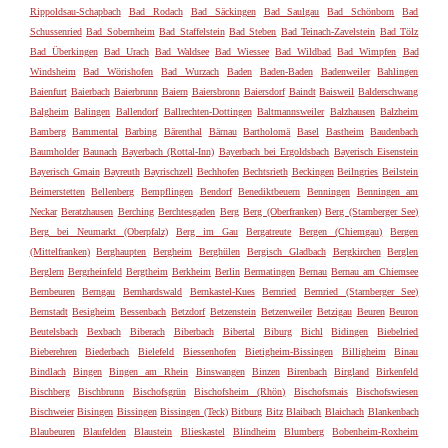
Rippoldsau-Schapbach
Bad Rodach
Bad Säckingen
Bad Saulgau
Bad Schönborn
Bad
Schussenried
Bad Sobernheim
Bad Staffelstein
Bad Steben
Bad Teinach-Zavelstein
Bad Tölz
Bad Überkingen
Bad Urach
Bad Waldsee
Bad Wiessee
Bad Wildbad
Bad Wimpfen
Bad
Windsheim
Bad Wörishofen
Bad Wurzach
Baden
Baden-Baden
Badenweiler
Bahlingen
Baienfurt
Baierbach
Baierbrunn
Baiern
Baiersbronn
Baiersdorf
Baindt
Baisweil
Balderschwang
Balgheim
Balingen
Ballendorf
Ballrechten-Dottingen
Baltmannsweiler
Balzhausen
Balzheim
Bamberg
Bammental
Barbing
Bärenthal
Bärnau
Bartholomä
Basel
Bastheim
Baudenbach
Baumholder
Baunach
Bayerbach (Rottal-Inn)
Bayerbach bei Ergoldsbach
Bayerisch Eisenstein
Bayerisch Gmain
Bayreuth
Bayrischzell
Bechhofen
Bechtsrieth
Beckingen
Beilngries
Beilstein
Beimerstetten
Bellenberg
Bempflingen
Bendorf
Benediktbeuern
Benningen
Benningen am
Neckar
Beratzhausen
Berching
Berchtesgaden
Berg
Berg (Oberfranken)
Berg (Starnberger See)
Berg bei Neumarkt (Oberpfalz)
Berg im Gau
Bergatreute
Bergen (Chiemgau)
Bergen
(Mittelfranken)
Berghaupten
Bergheim
Berghülen
Bergisch Gladbach
Bergkirchen
Berglen
Berglern
Bergrheinfeld
Bergtheim
Berkheim
Berlin
Bermatingen
Bernau
Bernau am Chiemsee
Bernbeuren
Berngau
Bernhardswald
Bernkastel-Kues
Bernried
Bernried (Starnberger See)
Bernstadt
Besigheim
Bessenbach
Betzdorf
Betzenstein
Betzenweiler
Betzigau
Beuren
Beuron
Beutelsbach
Bexbach
Biberach
Biberbach
Bibertal
Biburg
Bichl
Bidingen
Biebelried
Bieberehren
Biederbach
Bielefeld
Biessenhofen
Bietigheim-Bissingen
Billigheim
Binau
Bindlach
Bingen
Bingen am Rhein
Binswangen
Binzen
Birenbach
Birgland
Birkenfeld
Bischberg
Bischbrunn
Bischofsgrün
Bischofsheim (Rhön)
Bischofsmais
Bischofswiesen
Bischweier
Bisingen
Bissingen
Bissingen (Teck)
Bitburg
Bitz
Blaibach
Blaichach
Blankenbach
Blaubeuren
Blaufelden
Blaustein
Blieskastel
Blindheim
Blumberg
Bobenheim-Roxheim