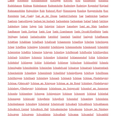
Laaber
Rottendorf
Rotthalmünster
Röttingen
Rottweil
Rötz
Rückersdorf
Rückholz
Rudelzhausen
Rüdenau
Rüdenhausen
Ruderatshofen
Rudersberg
Ruderting
Rugendorf
Rügland
Ruhmannsfelden
Ruhpolding
Ruhr
Ruhstorf (Rott)
Rümmingen
Runding
Ruppertshofen
Rust
Rutesheim
Saal (Saale)
Saal an der Donau
Saaldorf-Surheim
Saar
Saarbrücken
Saarburg
Saarlouis
Saarwellingen
Sachsen bei Ansbach
Sachsenheim
Sachsenkam
Sailauf
Salach
Salching
Saldenburg
Salem
Salgen
Salz
Salzgitter
Salzweg
Samerberg
Sand am Main
Sandberg
Sandhausen
Sankt Englmar
Sankt Goar
Sankt Goarshausen
Sankt Oswald-Riedlhütte
Sankt
Wolfgang
Sasbach
Sasbachwalden
Satteldorf
Sauerlach
Sauldorf
Saulgrub
Schaffhausen
Schäftlarn
Schalkham
Schallbach
Schallstadt
Schauenstein
Schaufling
Schechen
Schechingen
Scheer
Schefflenz
Scheidegg
Scheinfeld
Schelklingen
Schemmerhofen
Schenkenzell
Schernfeld
Scherstetten
Scheßlitz
Scheuring
Scheyern
Schierling
Schifferstadt
Schiffweiler
Schillingsfürst
Schiltach
Schiltberg
Schirmitz
Schirnding
Schlaitdorf
Schlammersdorf
Schlat
Schleching
Schlehdorf
Schliengen
Schlier
Schlierbach
Schliersee
Schluchsee
Schlüsselfeld
Schmelz
Schmidgaden
Schmidmühlen
Schmiechen
Schnabelwaid
Schnaitsee
Schnaittach
Schnaittenbach
Schneckenlohe
Schneeberg
Schneizlreuth
Schnelldorf
Schnürpflingen
Schöfweg
Schollbrunn
Schöllkrippen
Schöllnach
Schömberg
Schonach
Schönaich
Schönau
Schönau (Niederbayern)
Schönau (Odenwald)
Schönau am Königssee
Schönau an der Brend
Schönberg (Niederbayern)
Schönberg (Oberbayern)
Schönbrunn
Schönbrunn im Steigerwald
Schondorf am Ammersee
Schondra
Schönenberg
Schongau
Schöngeising
Schönsee
Schonstett
Schöntal
Schönthal
Schonungen
Schönwald
Schopfheim
Schopfloch
Schorndorf
Schramberg
Schriesheim
Schrobenhausen
Schrozberg
Schuttertal
Schutterwald
Schwabach
Schwabbruck
Schwabhausen
Schwäbisch Gmünd
Schwäbisch Hall
Schwabmünchen
Schwabsoien
Schwaig bei Nürnberg
Schwaigen
Schwaigern
Schwaikheim
Schwalbach
Schwanau
Schwandorf
Schwanfeld