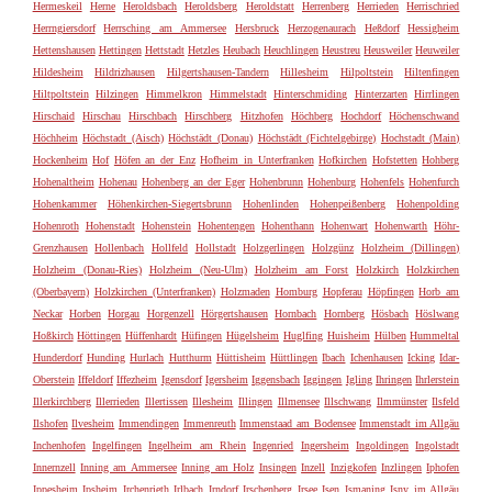
Hermeskeil
Herne
Heroldsbach
Heroldsberg
Heroldstatt
Herrenberg
Herrieden
Herrischried
Herrngiersdorf
Herrsching am Ammersee
Hersbruck
Herzogenaurach
Heßdorf
Hessigheim
Hettenshausen
Hettingen
Hettstadt
Hetzles
Heubach
Heuchlingen
Heustreu
Heusweiler
Heuweiler
Hildesheim
Hildrizhausen
Hilgertshausen-Tandern
Hillesheim
Hilpoltstein
Hiltenfingen
Hiltpoltstein
Hilzingen
Himmelkron
Himmelstadt
Hinterschmiding
Hinterzarten
Hirrlingen
Hirschaid
Hirschau
Hirschbach
Hirschberg
Hitzhofen
Höchberg
Hochdorf
Höchenschwand
Höchheim
Höchstadt (Aisch)
Höchstädt (Donau)
Höchstädt (Fichtelgebirge)
Hochstadt (Main)
Hockenheim
Hof
Höfen an der Enz
Hofheim in Unterfranken
Hofkirchen
Hofstetten
Hohberg
Hohenaltheim
Hohenau
Hohenberg an der Eger
Hohenbrunn
Hohenburg
Hohenfels
Hohenfurch
Hohenkammer
Höhenkirchen-Siegertsbrunn
Hohenlinden
Hohenpeißenberg
Hohenpolding
Hohenroth
Hohenstadt
Hohenstein
Hohentengen
Hohenthann
Hohenwart
Hohenwarth
Höhr-
Grenzhausen
Hollenbach
Hollfeld
Hollstadt
Holzgerlingen
Holzgünz
Holzheim (Dillingen)
Holzheim (Donau-Ries)
Holzheim (Neu-Ulm)
Holzheim am Forst
Holzkirch
Holzkirchen
(Oberbayern)
Holzkirchen (Unterfranken)
Holzmaden
Homburg
Hopferau
Höpfingen
Horb am
Neckar
Horben
Horgau
Horgenzell
Hörgertshausen
Hornbach
Hornberg
Hösbach
Höslwang
Hoßkirch
Höttingen
Hüffenhardt
Hüfingen
Hügelsheim
Huglfing
Huisheim
Hülben
Hummeltal
Hunderdorf
Hunding
Hurlach
Hutthurm
Hüttisheim
Hüttlingen
Ibach
Ichenhausen
Icking
Idar-
Oberstein
Iffeldorf
Iffezheim
Igensdorf
Igersheim
Iggensbach
Iggingen
Igling
Ihringen
Ihrlerstein
Illerkirchberg
Illerrieden
Illertissen
Illesheim
Illingen
Illmensee
Illschwang
Ilmmünster
Ilsfeld
Ilshofen
Ilvesheim
Immendingen
Immenreuth
Immenstaad am Bodensee
Immenstadt im Allgäu
Inchenhofen
Ingelfingen
Ingelheim am Rhein
Ingenried
Ingersheim
Ingoldingen
Ingolstadt
Innernzell
Inning am Ammersee
Inning am Holz
Insingen
Inzell
Inzigkofen
Inzlingen
Iphofen
Ippesheim
Ipsheim
Irchenrieth
Irlbach
Irndorf
Irschenberg
Irsee
Isen
Ismaning
Isny im Allgäu