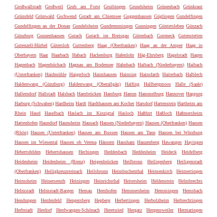
Großwallstadt
Großweil
Grub am Forst
Gruibingen
Grundsheim
Grünenbach
Grünkraut
Grünsfeld
Grünwald
Gschwend
Gstadt am Chiemsee
Guggenhausen
Güglingen
Gundelfingen
Gundelfingen an der Donau
Gundelsheim
Gundremmingen
Gunningen
Güntersleben
Günzach
Günzburg
Gunzenhausen
Gutach
Gutach im Breisgau
Gütenbach
Guteneck
Gutenstetten
Gutenzell-Hürbel
Gütersloh
Guttenberg
Haag (Oberfranken)
Haag an der Amper
Haag in
Oberbayern
Haar
Haarbach
Habach
Hachenburg
Hafenlohr
Häg-Ehrsberg
Hagelstadt
Hagen
Hagenbach
Hagenbüchach
Hagnau am Bodensee
Hahnbach
Haibach (Niederbayern)
Haibach
(Unterfranken)
Haidmühle
Haigerloch
Haimhausen
Haiming
Hainsfarth
Haiterbach
Halblech
Haldenwang (Günzburg)
Haldenwang (Oberallgäu)
Halfing
Hallbergmoos
Halle (Saale)
Hallerndorf
Hallstadt
Halsbach
Hambrücken
Hamburg
Hamm
Hammelburg
Hannover
Happurg
Harburg (Schwaben)
Hardheim
Hardt
Hardthausen am Kocher
Harsdorf
Hartenstein
Hartheim am
Rhein
Hasel
Haselbach
Haslach im Kinzigtal
Hasloch
Haßfurt
Haßloch
Haßmersheim
Hattenhofen
Haundorf
Haunsheim
Hausach
Hausen (Niederbayern)
Hausen (Oberfranken)
Hausen
(Rhön)
Hausen (Unterfranken)
Hausen am Bussen
Hausen am Tann
Hausen bei Würzburg
Hausen im Wiesental
Hausen ob Verena
Häusern
Hausham
Hauzenberg
Hawangen
Hayingen
Hebertsfelden
Hebertshausen
Hechingen
Heddesbach
Heddesheim
Heideck
Heidelberg
Heidenheim
Heidenheim (Brenz)
Heigenbrücken
Heilbronn
Heiligenberg
Heiligenstadt
(Oberfranken)
Heiligkreuzsteinach
Heilsbronn
Heimbuchenthal
Heimenkirch
Heimertingen
Heimsheim
Heinersreuth
Heiningen
Heinrichsthal
Heitersheim
Heldenstein
Helmbrechts
Helmstadt
Helmstadt-Bargen
Hemau
Hemhofen
Hemmersheim
Hemmingen
Hemsbach
Hendungen
Henfenfeld
Hengersberg
Hepberg
Herbertingen
Herbolzheim
Herbrechtingen
Herbstadt
Herdorf
Herdwangen-Schönach
Heretsried
Hergatz
Hergensweiler
Hermaringen