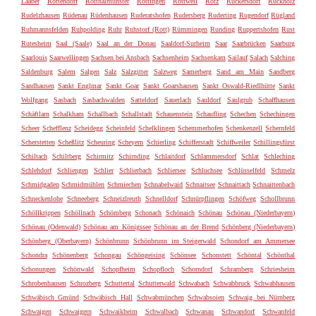
Laaber
Rottendorf
Rotthalmünster
Röttingen
Rottweil
Rötz
Rückersdorf
Rückholz
Rudelzhausen
Rüdenau
Rüdenhausen
Ruderatshofen
Rudersberg
Ruderting
Rugendorf
Rügland
Ruhmannsfelden
Ruhpolding
Ruhr
Ruhstorf (Rott)
Rümmingen
Runding
Ruppertshofen
Rust
Rutesheim
Saal (Saale)
Saal an der Donau
Saaldorf-Surheim
Saar
Saarbrücken
Saarburg
Saarlouis
Saarwellingen
Sachsen bei Ansbach
Sachsenheim
Sachsenkam
Sailauf
Salach
Salching
Saldenburg
Salem
Salgen
Salz
Salzgitter
Salzweg
Samerberg
Sand am Main
Sandberg
Sandhausen
Sankt Englmar
Sankt Goar
Sankt Goarshausen
Sankt Oswald-Riedlhütte
Sankt
Wolfgang
Sasbach
Sasbachwalden
Satteldorf
Sauerlach
Sauldorf
Saulgrub
Schaffhausen
Schäftlarn
Schalkham
Schallbach
Schallstadt
Schauenstein
Schaufling
Schechen
Schechingen
Scheer
Schefflenz
Scheidegg
Scheinfeld
Schelklingen
Schemmerhofen
Schenkenzell
Schernfeld
Scherstetten
Scheßlitz
Scheuring
Scheyern
Schierling
Schifferstadt
Schiffweiler
Schillingsfürst
Schiltach
Schiltberg
Schirmitz
Schirnding
Schlaitdorf
Schlammersdorf
Schlat
Schleching
Schlehdorf
Schliengen
Schlier
Schlierbach
Schliersee
Schluchsee
Schlüsselfeld
Schmelz
Schmidgaden
Schmidmühlen
Schmiechen
Schnabelwaid
Schnaitsee
Schnaittach
Schnaittenbach
Schneckenlohe
Schneeberg
Schneizlreuth
Schnelldorf
Schnürpflingen
Schöfweg
Schollbrunn
Schöllkrippen
Schöllnach
Schömberg
Schonach
Schönaich
Schönau
Schönau (Niederbayern)
Schönau (Odenwald)
Schönau am Königssee
Schönau an der Brend
Schönberg (Niederbayern)
Schönberg (Oberbayern)
Schönbrunn
Schönbrunn im Steigerwald
Schondorf am Ammersee
Schondra
Schönenberg
Schongau
Schöngeising
Schönsee
Schonstett
Schöntal
Schönthal
Schonungen
Schönwald
Schopfheim
Schopfloch
Schorndorf
Schramberg
Schriesheim
Schrobenhausen
Schrozberg
Schuttertal
Schutterwald
Schwabach
Schwabbruck
Schwabhausen
Schwäbisch Gmünd
Schwäbisch Hall
Schwabmünchen
Schwabsoien
Schwaig bei Nürnberg
Schwaigen
Schwaigern
Schwaikheim
Schwalbach
Schwanau
Schwandorf
Schwanfeld