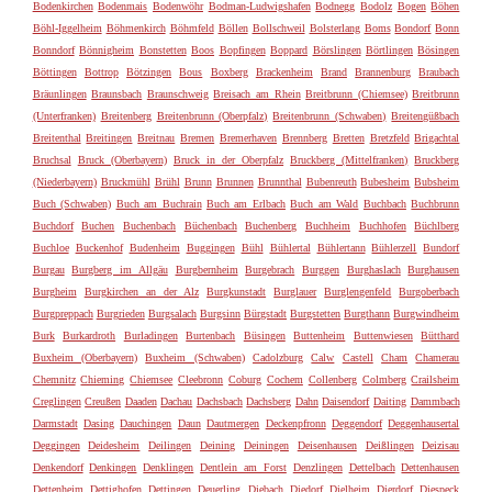
Bodenkirchen
Bodenmais
Bodenwöhr
Bodman-Ludwigshafen
Bodnegg
Bodolz
Bogen
Böhen
Böhl-Iggelheim
Böhmenkirch
Böhmfeld
Böllen
Bollschweil
Bolsterlang
Boms
Bondorf
Bonn
Bonndorf
Bönnigheim
Bonstetten
Boos
Bopfingen
Boppard
Börslingen
Börtlingen
Bösingen
Böttingen
Bottrop
Bötzingen
Bous
Boxberg
Brackenheim
Brand
Brannenburg
Braubach
Bräunlingen
Braunsbach
Braunschweig
Breisach am Rhein
Breitbrunn (Chiemsee)
Breitbrunn
(Unterfranken)
Breitenberg
Breitenbrunn (Oberpfalz)
Breitenbrunn (Schwaben)
Breitengüßbach
Breitenthal
Breitingen
Breitnau
Bremen
Bremerhaven
Brennberg
Bretten
Bretzfeld
Brigachtal
Bruchsal
Bruck (Oberbayern)
Bruck in der Oberpfalz
Bruckberg (Mittelfranken)
Bruckberg
(Niederbayern)
Bruckmühl
Brühl
Brunn
Brunnen
Brunnthal
Bubenreuth
Bubesheim
Bubsheim
Buch (Schwaben)
Buch am Buchrain
Buch am Erlbach
Buch am Wald
Buchbach
Buchbrunn
Buchdorf
Buchen
Buchenbach
Büchenbach
Buchenberg
Buchheim
Buchhofen
Büchlberg
Buchloe
Buckenhof
Budenheim
Buggingen
Bühl
Bühlertal
Bühlertann
Bühlerzell
Bundorf
Burgau
Burgberg im Allgäu
Burgbernheim
Burgebrach
Burggen
Burghaslach
Burghausen
Burgheim
Burgkirchen an der Alz
Burgkunstadt
Burglauer
Burglengenfeld
Burgoberbach
Burgpreppach
Burgrieden
Burgsalach
Burgsinn
Bürgstadt
Burgstetten
Burgthann
Burgwindheim
Burk
Burkardroth
Burladingen
Burtenbach
Büsingen
Buttenheim
Buttenwiesen
Bütthard
Buxheim (Oberbayern)
Buxheim (Schwaben)
Cadolzburg
Calw
Castell
Cham
Chamerau
Chemnitz
Chieming
Chiemsee
Cleebronn
Coburg
Cochem
Collenberg
Colmberg
Crailsheim
Creglingen
Creußen
Daaden
Dachau
Dachsbach
Dachsberg
Dahn
Daisendorf
Daiting
Dammbach
Darmstadt
Dasing
Dauchingen
Daun
Dautmergen
Deckenpfronn
Deggendorf
Deggenhausertal
Deggingen
Deidesheim
Deilingen
Deining
Deiningen
Deisenhausen
Deißlingen
Deizisau
Denkendorf
Denkingen
Denklingen
Dentlein am Forst
Denzlingen
Dettelbach
Dettenhausen
Dettenheim
Dettighofen
Dettingen
Deuerling
Diebach
Diedorf
Dielheim
Dierdorf
Diespeck