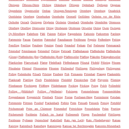
Öhringen
Ölbronn-Dürrn
Olching
Oldenburg
Öllingen
Opfenbach
Öpfingen
Oppenau
Oppenheim
Oppenweiler
Ornbau
Orsingen-Nenzingen
Ortenberg
Ortenburg
Osnabrück
Ostelsheim
Osterberg
Osterburken
Osterhofen
Osterzell
Ostfildern
Ostheim vor der Rhön
Osthofen
Ostrach
Östringen
Ötigheim
Ötisheim
Ottenbach
Ottenhofen
Ottenhöfen
Ottensoos
Otterberg
Otterfing
Ottersweier
Otting
Ottobeuren
Ottobrunn
Ottweiler
Otzing
Owen
Owingen
Oy-Mittelberg
Paderborn
Pähl
Painten
Palling
Pappenheim
Parkstein
Parkstetten
Parsberg
Partenstein
Passau
Pastetten
Patersdorf
Paunzhausen
Pechbrunn
Pegnitz
Peißenberg
Peiting
Pemfling
Pentling
Penzberg
Penzing
Perach
Perasdorf
Perkam
Perl
Perlesreut
Petersaurach
Petersdorf
Petershausen
Pettendorf
Petting
Pettstadt
Pfaffenhausen
Pfaffenhofen
Pfaffenhofen
(Glonn)
Pfaffenhofen (Ilm)
Pfaffenhofen (Roth)
Pfaffenweiler
Pfaffing
Pfakofen
Pfalzgrafenweiler
Pfarrkirchen
Pfarrweisach
Pfatter
Pfedelbach
Pfeffenhausen
Pfinztal
Pfofeld
Pförring
Pforzen
Pforzheim
Pfreimd
Pfronstetten
Pfronten
Pfullendorf
Pfullingen
Philippsburg
Philippsreut
Piding
Pielenhofen
Pilsach
Pilsting
Pinzberg
Pirk
Pirmasens
Pittenhart
Planegg
Plankenfels
Plankstadt
Plattling
Plech
Pleidelsheim
Pleinfeld
Pleiskirchen
Pleß
Pleystein
Pliening
Pliezhausen
Plochingen
Plößberg
Plüderhausen
Pocking
Pöcking
Poing
Polch
Pollenfeld
Polling (Mühldorf)
Polling (Weilheim)
Polsingen
Pommelsbrunn
Pommersfelden
Poppenhausen
Poppenricht
Pörnbach
Pösing
Postau
Postbauer-Heng
Postmünster
Potsdam
Pottenstein
Pöttmes
Poxdorf
Prackenbach
Prebitz
Prem
Pressath
Presseck
Pressig
Pretzfeld
Prichsenstadt
Prien am Chiemsee
Priesendorf
Prittriching
Prosselsheim
Prüm
Prutting
Püchersreuth
Puchheim
Pullach im Isartal
Pullenreuth
Pürgen
Puschendorf
Püttlingen
Putzbrunn
Pyrbaum
Quierschied
Radolfzell
Rain (am Lech)
Rain (Niederbayern)
Rainau
Raisting
Raitenbuch
Ramerberg
Rammingen
Ramsau bei Berchtesgaden
Ramstein-Miesenbach