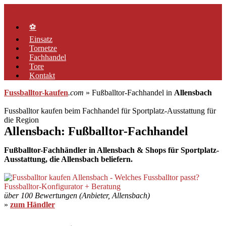
Zum
Menü
Inhalt
springen
⚽
Einsatz
Tornetze
Fachhandel
Tore
Kontakt
Fussballtor-kaufen
.com
» Fußballtor-Fachhandel in
Allensbach
Fussballtor kaufen beim Fachhandel für Sportplatz-Ausstattung für
die Region
Allensbach: Fußballtor-Fachhandel
Fußballtor-Fachhändler in Allensbach & Shops für Sportplatz-
Ausstattung, die Allensbach beliefern.
über 100 Bewertungen (Anbieter, Allensbach)
»
zum Händler