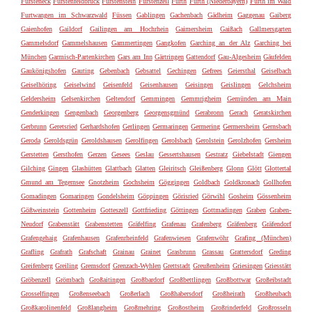
Fürsteneck
Fürstenfeldbruck
Fürstenstein
Fürstenzell
Fürth
Furth (Niederbayern)
Furth im Wald
Furtwangen im Schwarzwald
Füssen
Gablingen
Gachenbach
Gädheim
Gaggenau
Gaiberg
Gaienhofen
Gaildorf
Gailingen am Hochrhein
Gaimersheim
Gaißach
Gallmersgarten
Gammelsdorf
Gammelshausen
Gammertingen
Gangkofen
Garching an der Alz
Garching bei
München
Garmisch-Partenkirchen
Gars am Inn
Gärtringen
Gattendorf
Gau-Algesheim
Gäufelden
Gaukönigshofen
Gauting
Gebenbach
Gebsattel
Gechingen
Gefrees
Geiersthal
Geiselbach
Geiselhöring
Geiselwind
Geisenfeld
Geisenhausen
Geisingen
Geislingen
Gelchsheim
Geldersheim
Gelsenkirchen
Geltendorf
Gemmingen
Gemmrigheim
Gemünden am Main
Genderkingen
Gengenbach
Georgenberg
Georgensgmünd
Gerabronn
Gerach
Geratskirchen
Gerbrunn
Geretsried
Gerhardshofen
Gerlingen
Germaringen
Germering
Germersheim
Gernsbach
Geroda
Geroldsgrün
Geroldshausen
Gerolfingen
Gerolsbach
Gerolstein
Gerolzhofen
Gersheim
Gerstetten
Gersthofen
Gerzen
Gesees
Geslau
Gessertshausen
Gestratz
Giebelstadt
Giengen
Gilching
Gingen
Glashütten
Glattbach
Glatten
Gleiritsch
Gleißenberg
Glonn
Glött
Glottertal
Gmund am Tegernsee
Gnotzheim
Gochsheim
Göggingen
Goldbach
Goldkronach
Gollhofen
Gomadingen
Gomaringen
Gondelsheim
Göppingen
Görisried
Görwihl
Gosheim
Gössenheim
Gößweinstein
Gottenheim
Gotteszell
Gottfrieding
Göttingen
Gottmadingen
Graben
Graben-
Neudorf
Grabenstätt
Grabenstetten
Gräfelfing
Grafenau
Grafenberg
Gräfenberg
Gräfendorf
Grafengehaig
Grafenhausen
Grafenrheinfeld
Grafenwiesen
Grafenwöhr
Grafing (München)
Grafling
Grafrath
Grafschaft
Grainau
Grainet
Grasbrunn
Grassau
Grattersdorf
Greding
Greifenberg
Greiling
Gremsdorf
Grenzach-Wyhlen
Grettstadt
Greußenheim
Griesingen
Griesstätt
Gröbenzell
Grömbach
Großaitingen
Großbardorf
Großbettlingen
Großbottwar
Großeibstadt
Grosselfingen
Großenseebach
Großerlach
Großhabersdorf
Großheirath
Großheubach
Großkarolinenfeld
Großlangheim
Großmehring
Großostheim
Großrinderfeld
Großrosseln