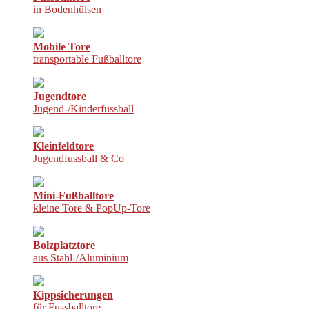
in Bodenhülsen
Mobile Tore
transportable Fußballtore
Jugendtore
Jugend-/Kinderfussball
Kleinfeldtore
Jugendfussball & Co
Mini-Fußballtore
kleine Tore & PopUp-Tore
Bolzplatztore
aus Stahl-/Aluminium
Kippsicherungen
für Fussballtore