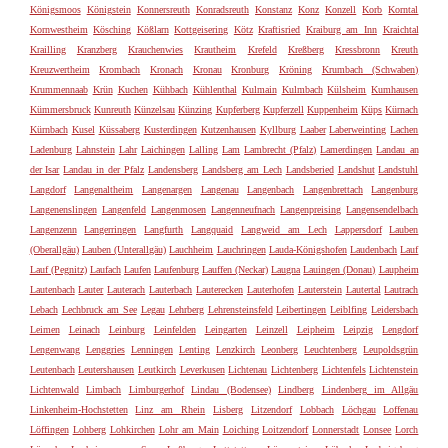
Königsmoos
Königstein
Konnersreuth
Konradsreuth
Konstanz
Konz
Konzell
Korb
Korntal
Kornwestheim
Kösching
Kößlarn
Kottgeisering
Kötz
Kraftisried
Kraiburg am Inn
Kraichtal
Krailling
Kranzberg
Krauchenwies
Krautheim
Krefeld
Kreßberg
Kressbronn
Kreuth
Kreuzwertheim
Krombach
Kronach
Kronau
Kronburg
Kröning
Krumbach (Schwaben)
Krummennaab
Krün
Kuchen
Kühbach
Kühlenthal
Kulmain
Kulmbach
Külsheim
Kumhausen
Kümmersbruck
Kunreuth
Künzelsau
Künzing
Kupferberg
Kupferzell
Kuppenheim
Küps
Kürnach
Kürnbach
Kusel
Küssaberg
Kusterdingen
Kutzenhausen
Kyllburg
Laaber
Laberweinting
Lachen
Ladenburg
Lahnstein
Lahr
Laichingen
Lalling
Lam
Lambrecht (Pfalz)
Lamerdingen
Landau an
der Isar
Landau in der Pfalz
Landensberg
Landsberg am Lech
Landsberied
Landshut
Landstuhl
Langdorf
Langenaltheim
Langenargen
Langenau
Langenbach
Langenbrettach
Langenburg
Langenenslingen
Langenfeld
Langenmosen
Langenneufnach
Langenpreising
Langensendelbach
Langenzenn
Langerringen
Langfurth
Langquaid
Langweid am Lech
Lappersdorf
Lauben
(Oberallgäu)
Lauben (Unterallgäu)
Lauchheim
Lauchringen
Lauda-Königshofen
Laudenbach
Lauf
Lauf (Pegnitz)
Laufach
Laufen
Laufenburg
Lauffen (Neckar)
Laugna
Lauingen (Donau)
Laupheim
Lautenbach
Lauter
Lauterach
Lauterbach
Lauterecken
Lauterhofen
Lauterstein
Lautertal
Lautrach
Lebach
Lechbruck am See
Legau
Lehrberg
Lehrensteinsfeld
Leibertingen
Leiblfing
Leidersbach
Leimen
Leinach
Leinburg
Leinfelden
Leingarten
Leinzell
Leipheim
Leipzig
Lengdorf
Lengenwang
Lenggries
Lenningen
Lenting
Lenzkirch
Leonberg
Leuchtenberg
Leupoldsgrün
Leutenbach
Leutershausen
Leutkirch
Leverkusen
Lichtenau
Lichtenberg
Lichtenfels
Lichtenstein
Lichtenwald
Limbach
Limburgerhof
Lindau (Bodensee)
Lindberg
Lindenberg im Allgäu
Linkenheim-Hochstetten
Linz am Rhein
Lisberg
Litzendorf
Lobbach
Löchgau
Loffenau
Löffingen
Lohberg
Lohkirchen
Lohr am Main
Loiching
Loitzendorf
Lonnerstadt
Lonsee
Lorch