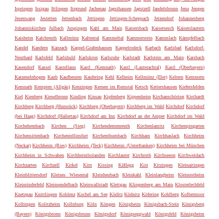
Ispringen
Issigau
Ittlingen
Itzgrund
Jachenau
Jagsthausen
Jagstzell
Jandelsbrunn
Jena
Jengen
Jesenwang
Jestetten
Jettenbach
Jettingen
Jettingen-Scheppach
Jetzendorf
Johannesberg
Johanniskirchen
Julbach
Jungingen
Kahl am Main
Kaisersbach
Kaisersesch
Kaiserslautern
Kaisheim
Kalchreuth
Kallmünz
Kaltental
Kammeltal
Kammerstein
Kammlach
Kämpfelbach
Kandel
Kandern
Kanzach
Kappel-Grafenhausen
Kappelrodeck
Karbach
Karlsbad
Karlsdorf-
Neuthard
Karlsfeld
Karlshuld
Karlskron
Karlsruhe
Karlstadt
Karlstein am Main
Karsbach
Kasendorf
Kassel
Kastellaun
Kastl (Kemnath)
Kastl (Lauterachtal)
Kastl (Oberbayern)
Katzenelnbogen
Kaub
Kaufbeuren
Kaufering
Kehl
Kelheim
Kellmünz (Iller)
Keltern
Kemmern
Kemnath
Kempten (Allgäu)
Kenzingen
Kernen im Remstal
Ketsch
Kettershausen
Kiefersfelden
Kiel
Kienberg
Kieselbronn
Kinding
Kinsau
Kipfenberg
Kippenheim
Kirchanschöring
Kirchardt
Kirchberg
Kirchberg (Hunsrück)
Kirchberg (Oberbayern)
Kirchberg im Wald
Kirchdorf
Kirchdorf
(bei Haag)
Kirchdorf (Hallertau)
Kirchdorf am Inn
Kirchdorf an der Amper
Kirchdorf im Wald
Kirchehrenbach
Kirchen (Sieg)
Kirchendemenreuth
Kirchenlamitz
Kirchenpingarten
Kirchensittenbach
Kirchentellinsfurt
Kirchenthumbach
Kirchham
Kirchhaslach
Kirchheim
(Neckar)
Kirchheim (Ries)
Kirchheim (Teck)
Kirchheim (Unterfranken)
Kirchheim bei München
Kirchheim in Schwaben
Kirchheimbolanden
Kirchlauter
Kirchroth
Kirchseeon
Kirchweidach
Kirchzarten
Kirchzell
Kirkel
Kirn
Kissing
Kißlegg
Kist
Kitzingen
Kleinaitingen
Kleinblittersdorf
Kleines Wiesental
Kleinheubach
Kleinkahl
Kleinlangheim
Kleinostheim
Kleinrinderfeld
Kleinsendelbach
Kleinwallstadt
Klettgau
Klingenberg am Main
Klosterlechfeld
Knetzgau
Knittlingen
Koblenz
Kochel am See
Köditz
Ködnitz
Köfering
Kohlberg
Kolbermoor
Kolbingen
Kolitzheim
Kollnburg
Köln
Köngen
Königheim
Königsbach-Stein
Königsberg
(Bayern)
Königsbronn
Königsbrunn
Königsdorf
Königseggwald
Königsfeld
Königsheim