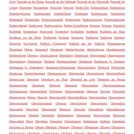
Aisch
Neustadt an der Donau
Neustadt an der Waldnaab
Neustadt an der Weinstraße
Neustadt bei
Coburg
Neustetten
Neutraubling
Neuweiler
Neuwied
Nieder-Olm
Niederaichbach
Niederalteich
Niederbergkirchen
Niedereschach
Niederfüllbach
Niederlauer
Niedermurach
Niedernberg
Niedernhall
Niederrieden
Niederschönenfeld
Niederstetten
Niederstotzingen
Niedertaufkirchen
Niederviehbach
Niederwerrn
Niederwinkling
Niefern-Öschelbronn
Nierstein
Nittenau
Nittendorf
Nohfelden
Nonnenhorn
Nonnweiler
Nordendorf
Nordhalben
Nordheim
Nordheim am Main
Nordheim vor der Rhön
Nördlingen
Nordrach
Notzingen
Nüdlingen
Nufringen
Nürnberg
Nürtingen
Nusplingen
Nußdorf (Chiemgau)
Nußdorf am Inn
Nußloch
Oberammergau
Oberasbach
Oberau
Oberaudorf
Oberaurach
Oberbergkirchen
Oberboihingen
Oberdachstetten
Oberderdingen
Oberding
Oberdischingen
Oberdolling
Oberelsbach
Obergriesbach
Obergröningen
Obergünzburg
Oberhaching
Oberhaid
Oberharmersbach
Oberhausen
Oberhausen (b. Neuburg)
Oberhausen (b. Peißenberg)
Oberhausen-Rheinhausen
Oberickelsheim
Oberkirch
Oberkochen
Oberkotzau
Oberleichtersbach
Obermaiselstein
Obermarchtal
Obermeitingen
Obermichelbach
Obermoschel
Obernbreit
Obernburg am Main
Oberndorf am Lech
Oberndorf am Neckar
Oberneukirchen
Obernheim
Obernzell
Obernzenn
Oberostendorf
Oberottmarshausen
Oberpframmern
Oberpleichfeld
Oberpöring
Oberreichenbach
Oberreute
Oberried
Oberrieden
Oberriexingen
Oberrot
Oberroth
Oberscheinfeld
Oberschleißheim
Oberschneiding
Oberschönegg
Oberschwarzach
Oberschweinbach
Obersinn
Obersöchering
Obersontheim
Oberstadion
Oberstaufen
Oberstdorf
Oberstenfeld
Oberstreu
Obersulm
Obersüßbach
Obertaufkirchen
Oberteuringen
Oberthal
Oberthulba
Obertraubling
Obertrubach
Oberviechtach
Oberwesel
Oberwolfach
Obing
Obrigheim
Ochsenfurt
Ochsenhausen
Odelzhausen
Oedheim
Oerlenbach
Oettingen in Bayern
Offenau
Offenbach
Offenberg
Offenburg
Offenhausen
Offingen
Ofterdingen
Ofterschwang
Oftersheim
Oggelshausen
Ohlsbach
Ohlstadt
Ohmden
Öhningen
Ohrenbach