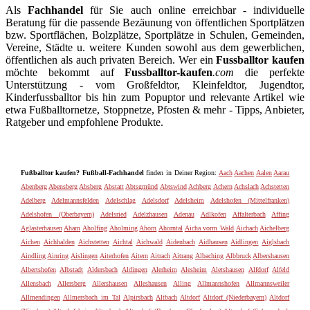
Als
Fachhandel
für Sie auch online erreichbar - individuelle
Beratung für die passende Bezäunung von öffentlichen Sportplätzen
bzw. Sportflächen, Bolzplätze, Sportplätze in Schulen, Gemeinden,
Vereine, Städte u. weitere Kunden sowohl aus dem gewerblichen,
öffentlichen als auch privaten Bereich. Wer ein
Fussballtor kaufen
möchte bekommt auf
Fussballtor-kaufen
.com
die perfekte
Unterstützung - vom Großfeldtor, Kleinfeldtor, Jugendtor,
Kinderfussballtor bis hin zum Popuptor und relevante Artikel wie
etwa Fußballtornetze, Stoppnetze, Pfosten & mehr - Tipps, Anbieter,
Ratgeber und empfohlene Produkte.
Fußballtor kaufen? Fußball-Fachhandel
finden in Deiner Region:
Aach
Aachen
Aalen
Aarau
Abenberg
Abensberg
Absberg
Abstatt
Abtsgmünd
Abtswind
Achberg
Achern
Achslach
Achstetten
Adelberg
Adelmannsfelden
Adelschlag
Adelsdorf
Adelsheim
Adelshofen (Mittelfranken)
Adelshofen (Oberbayern)
Adelsried
Adelzhausen
Adenau
Adlkofen
Affalterbach
Affing
Aglasterhausen
Aham
Aholfing
Aholming
Ahorn
Ahorntal
Aicha vorm Wald
Aichach
Aichelberg
Aichen
Aichhalden
Aichstetten
Aichtal
Aichwald
Aidenbach
Aidhausen
Aidlingen
Aiglsbach
Aindling
Ainring
Aislingen
Aiterhofen
Aitern
Aitrach
Aitrang
Albaching
Albbruck
Albershausen
Albertshofen
Albstadt
Aldersbach
Aldingen
Alerheim
Alesheim
Aletshausen
Alfdorf
Alfeld
Allensbach
Allersberg
Allershausen
Alleshausen
Alling
Allmannshofen
Allmannsweiler
Allmendingen
Allmersbach im Tal
Alpirsbach
Altbach
Altdorf
Altdorf (Niederbayern)
Altdorf