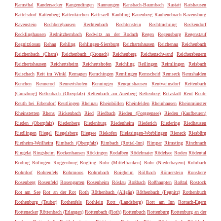
Ramsthal
Randersacker
Rangendingen
Rannungen
Ransbach-Baumbach
Rastatt
Ratshausen
Rattelsdorf
Rattenberg
Rattenkirchen
Rattiszell
Raubling
Rauenberg
Rauhenebrach
Ravensburg
Ravenstein
Rechberghausen
Rechtenbach
Rechtenstein
Rechtmehring
Reckendorf
Recklinghausen
Rednitzhembach
Redwitz an der Rodach
Regen
Regensburg
Regenstauf
Regnitzlosau
Rehau
Rehling
Rehlingen-Siersburg
Reichartshausen
Reichenau
Reichenbach
Reichenbach (Cham)
Reichenbach (Kronach)
Reichenberg
Reichenschwand
Reichersbeuern
Reichertshausen
Reichertsheim
Reichertshofen
Reichling
Reilingen
Reimlingen
Reisbach
Reischach
Reit im Winkl
Remagen
Remchingen
Remlingen
Remscheid
Remseck
Remshalden
Renchen
Rennerod
Rennertshofen
Renningen
Renquishausen
Rentweinsdorf
Rettenbach
(Günzburg)
Rettenbach (Oberpfalz)
Rettenbach am Auerberg
Rettenberg
Retzstadt
Reut
Reute
Reuth bei Erbendorf
Reutlingen
Rheinau
Rheinböllen
Rheinfelden
Rheinhausen
Rheinmünster
Rheinstetten
Rhens
Rickenbach
Ried
Riedbach
Rieden (Forggensee)
Rieden (Kaufbeuren)
Rieden (Oberpfalz)
Riedenberg
Riedenburg
Riedenheim
Riederich
Riedering
Riedhausen
Riedlingen
Riegel
Riegelsberg
Riegsee
Riekofen
Rielasingen-Worblingen
Rieneck
Riesbürg
Rietheim-Weilheim
Rimbach (Oberpfalz)
Rimbach (Rottal-Inn)
Rimpar
Rimsting
Rinchnach
Ringelai
Ringsheim
Rockenhausen
Röckingen
Rodalben
Rödelmaier
Rödelsee
Roden
Rödental
Roding
Röfingen
Roggenburg
Rögling
Rohr (Mittelfranken)
Rohr (Niederbayern)
Rohrbach
Rohrdorf
Rohrenfels
Röhrmoos
Röhrnbach
Roigheim
Röllbach
Römerstein
Ronsberg
Rosenberg
Rosenfeld
Rosengarten
Rosenheim
Röslau
Roßbach
Roßhaupten
Roßtal
Rostock
Rot am See
Rot an der Rot
Roth
Röthenbach (Allgäu)
Röthenbach (Pegnitz)
Rothenbuch
Rothenburg (Tauber)
Rothenfels
Röthlein
Rott (Landsberg)
Rott am Inn
Rottach-Egern
Rottenacker
Röttenbach (Erlangen)
Röttenbach (Roth)
Rottenbuch
Rottenburg
Rottenburg an der