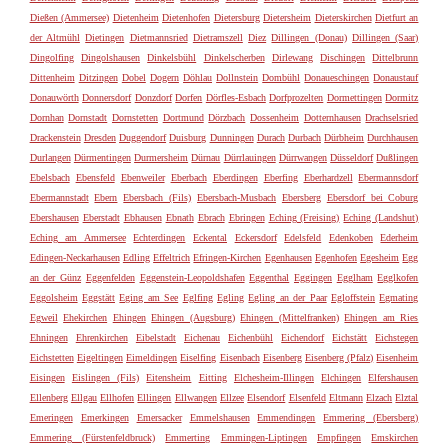
Dießen (Ammersee)
Dietenheim
Dietenhofen
Dietersburg
Dietersheim
Dieterskirchen
Dietfurt an
der Altmühl
Dietingen
Dietmannsried
Dietramszell
Diez
Dillingen (Donau)
Dillingen (Saar)
Dingolfing
Dingolshausen
Dinkelsbühl
Dinkelscherben
Dirlewang
Dischingen
Dittelbrunn
Dittenheim
Ditzingen
Dobel
Dogern
Döhlau
Dollnstein
Dombühl
Donaueschingen
Donaustauf
Donauwörth
Donnersdorf
Donzdorf
Dorfen
Dörfles-Esbach
Dorfprozelten
Dormettingen
Dormitz
Dornhan
Dornstadt
Dornstetten
Dortmund
Dörzbach
Dossenheim
Dotternhausen
Drachselsried
Drackenstein
Dresden
Duggendorf
Duisburg
Dunningen
Durach
Durbach
Dürbheim
Durchhausen
Durlangen
Dürmentingen
Durmersheim
Dürnau
Dürrlauingen
Dürrwangen
Düsseldorf
Dußlingen
Ebelsbach
Ebensfeld
Ebenweiler
Eberbach
Eberdingen
Eberfing
Eberhardzell
Ebermannsdorf
Ebermannstadt
Ebern
Ebersbach (Fils)
Ebersbach-Musbach
Ebersberg
Ebersdorf bei Coburg
Ebershausen
Eberstadt
Ebhausen
Ebnath
Ebrach
Ebringen
Eching (Freising)
Eching (Landshut)
Eching am Ammersee
Echterdingen
Eckental
Eckersdorf
Edelsfeld
Edenkoben
Ederheim
Edingen-Neckarhausen
Edling
Effeltrich
Efringen-Kirchen
Egenhausen
Egenhofen
Egesheim
Egg
an der Günz
Eggenfelden
Eggenstein-Leopoldshafen
Eggenthal
Eggingen
Egglham
Egglkofen
Eggolsheim
Eggstätt
Eging am See
Eglfing
Egling
Egling an der Paar
Egloffstein
Egmating
Egweil
Ehekirchen
Ehingen
Ehingen (Augsburg)
Ehingen (Mittelfranken)
Ehingen am Ries
Ehningen
Ehrenkirchen
Eibelstadt
Eichenau
Eichenbühl
Eichendorf
Eichstätt
Eichstegen
Eichstetten
Eigeltingen
Eimeldingen
Eiselfing
Eisenbach
Eisenberg
Eisenberg (Pfalz)
Eisenheim
Eisingen
Eislingen (Fils)
Eitensheim
Eitting
Elchesheim-Illingen
Elchingen
Elfershausen
Ellenberg
Ellgau
Ellhofen
Ellingen
Ellwangen
Ellzee
Elsendorf
Elsenfeld
Eltmann
Elzach
Elztal
Emeringen
Emerkingen
Emersacker
Emmelshausen
Emmendingen
Emmering (Ebersberg)
Emmering (Fürstenfeldbruck)
Emmerting
Emmingen-Liptingen
Empfingen
Emskirchen