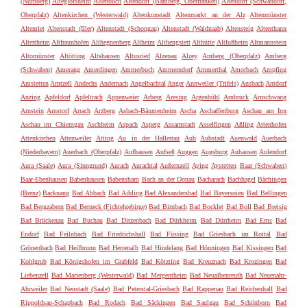
(Nürnberg)
Alteglofsheim
Altenbuch
Altendorf (Bamberg, Oberfranken)
Altendorf (Schwandorf,
Oberpfalz)
Altenkirchen (Westerwald)
Altenkunstadt
Altenmarkt an der Alz
Altenmünster
Altenriet
Altenstadt (Iller)
Altenstadt (Schongau)
Altenstadt (Waldnaab)
Altensteig
Altenthann
Altertheim
Altfraunhofen
Althegnenberg
Altheim
Althengstett
Althütte
Altlußheim
Altmannstein
Altomünster
Altötting
Altshausen
Altusried
Alzenau
Alzey
Amberg (Oberpfalz)
Amberg
(Schwaben)
Amerang
Amerdingen
Ammerbuch
Ammerndorf
Ammerthal
Amorbach
Ampfing
Amstetten
Amtzell
Andechs
Andernach
Angelbachtal
Anger
Annweiler (Trifels)
Ansbach
Antdorf
Anzing
Apfeldorf
Apfeltrach
Appenweier
Arberg
Aresing
Argenbühl
Arnbruck
Arnschwang
Arnstein
Arnstorf
Arrach
Arzberg
Asbach-Bäumenheim
Ascha
Aschaffenburg
Aschau am Inn
Aschau im Chiemgau
Aschheim
Aspach
Asperg
Assamstadt
Asselfingen
Aßling
Attenhofen
Attenkirchen
Attenweiler
Atting
Au in der Hallertau
Aub
Aubstadt
Auenwald
Auerbach
(Niederbayern)
Auerbach (Oberpfalz)
Aufhausen
Aufseß
Auggen
Augsburg
Auhausen
Aulendorf
Aura (Saale)
Aura (Sinngrund)
Aurach
Aurachtal
Außernzell
Aying
Aystetten
Baar (Schwaben)
Baar-Ebenhausen
Babenhausen
Babensham
Bach an der Donau
Bacharach
Bachhagel
Bächingen
(Brenz)
Backnang
Bad Abbach
Bad Aibling
Bad Alexandersbad
Bad Bayersoien
Bad Bellingen
Bad Bergzabern
Bad Berneck (Fichtelgebirge)
Bad Birnbach
Bad Bocklet
Bad Boll
Bad Breisig
Bad Brückenau
Bad Buchau
Bad Ditzenbach
Bad Dürkheim
Bad Dürrheim
Bad Ems
Bad
Endorf
Bad Feilnbach
Bad Friedrichshall
Bad Füssing
Bad Griesbach im Rottal
Bad
Grönenbach
Bad Heilbrunn
Bad Herrenalb
Bad Hindelang
Bad Hönningen
Bad Kissingen
Bad
Kohlgrub
Bad Königshofen im Grabfeld
Bad Kötzting
Bad Kreuznach
Bad Krozingen
Bad
Liebenzell
Bad Marienberg (Westerwald)
Bad Mergentheim
Bad Neualbenreuth
Bad Neuenahr-
Ahrweiler
Bad Neustadt (Saale)
Bad Peterstal-Griesbach
Bad Rappenau
Bad Reichenhall
Bad
Rippoldsau-Schapbach
Bad Rodach
Bad Säckingen
Bad Saulgau
Bad Schönborn
Bad