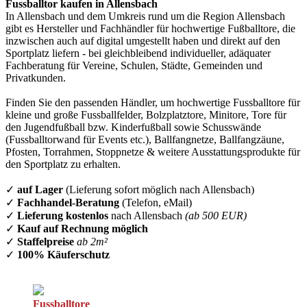
Fussballtor kaufen in Allensbach
In Allensbach und dem Umkreis rund um die Region Allensbach
gibt es Hersteller und Fachhändler für hochwertige Fußballtore, die
inzwischen auch auf digital umgestellt haben und direkt auf den
Sportplatz liefern - bei gleichbleibend individueller, adäquater
Fachberatung für Vereine, Schulen, Städte, Gemeinden und
Privatkunden.
Finden Sie den passenden Händler, um hochwertige Fussballtore für
kleine und große Fussballfelder, Bolzplatztore, Minitore, Tore für
den Jugendfußball bzw. Kinderfußball sowie Schusswände
(Fussballtorwand für Events etc.), Ballfangnetze, Ballfangzäune,
Pfosten, Torrahmen, Stoppnetze & weitere Ausstattungsprodukte für
den Sportplatz zu erhalten.
✓
auf Lager
(Lieferung sofort möglich nach Allensbach)
✓
Fachhandel-Beratung
(Telefon, eMail)
✓
Lieferung kostenlos
nach Allensbach
(ab 500 EUR)
✓
Kauf auf Rechnung möglich
✓
Staffelpreise
ab 2m²
✓
100% Käuferschutz
Fussballtore