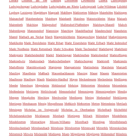
Lörrach
Losheim am See
Loßburg
Lottstetten
Löwenstein
Lübeck
Ludwigsburg
Ludwigschorgast
Ludwigshafen
Ludwigshafen am Rhein
Ludwigsstadt
Luhe-Wildenau
Lülsfeld
Lupburg
Lutzingen
Magdeburg
Magstadt
Mahlberg
Mahlstetten
Mähring
Maierhöfen
Maihingen
Mainaschaff
Mainbernheim
Mainburg
Mainhardt
Mainleus
Mainstockheim
Mainz
Maisach
Maitenbeth
Malching
Malgersdorf
Mallersdorf-Pfaffenberg
Malsburg-Marzell
Malsch
Malterdingen
Mammendorf
Mamming
Manching
Mandelbachtal
Manderscheid
Mannheim
Mantel
Marbach am Neckar
March
Margetshöchheim
Mariaposching
Markdorf
Markgröningen
Marklkofen
Markt Berolzheim
Markt Bibart
Markt Einersheim
Markt Erlbach
Markt Indersdorf
Markt Nordheim
Markt Rettenbach
Markt Schwaben
Markt Taschendorf
Marktbergel
Marktbreit
Marktgraitz
Marktheidenfeld
Marktl
Marktleugast
Marktleuthen
Marktoberdorf
Marktoffingen
Marktredwitz
Marktrodach
Marktschellenberg
Marktschorgast
Marktsteft
Marktzeuln
Marloffstein
Maroldsweisach
Marpingen
Marquartstein
Martinsheim
Marxheim
Marxzell
Marzling
Maselheim
Maßbach
Massenbachhausen
Massing
Mauer
Mauern
Mauerstetten
Maulbronn
Maulburg
Mauth
Maxhütte-Haidhof
Mayen
Meckenbeuren
Meckesheim
Medlingen
Meeder
Meersburg
Megesheim
Mehlmeisel
Mehring
Mehrstetten
Meinheim
Meisenheim
Meißenheim
Meitingen
Mellrichstadt
Memmelsdorf
Memmingen
Memmingerberg
Mendig
Mengen
Mengkofen
Merching
Merchweiler
Merdingen
Mering
Merkendorf
Merklingen
Mertingen
Merzhausen
Merzig
Mespelbrunn
Meßkirch
Meßstetten
Metten
Mettenheim
Mettlach
Metzingen
Michelau im Steigerwald
Michelau in Oberfranken
Michelbach
Michelfeld
Michelsneukirchen
Mickhausen
Miesbach
Mietingen
Miltach
Miltenberg
Mindelheim
Mindelstetten
Mintraching
Missen-Wilhams
Mistelbach
Mistelgau
Mittelbiberach
Mitteleschenbach
Mittelneufnach
Mittelsinn
Mittelstetten
Mittenwald
Mitterfels
Mitterskirchen
Mitterteich
Mitwitz
Möckmühl
Mödingen
Moers
Mögglingen
Möglingen
Möhrendorf
Mömbris