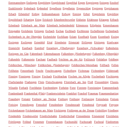
Emtmannsberg
Endingen
Engelsberg
Engelsbrand
Engelthal
Engen
Engstingen
Eningen
Ensdorf
Enzklösterle
Epfenbach
Epfendorf
Eppelborn
Eppelheim
Eppenschlag
Eppingen
Eppishausen
Erbach
Erbendorf
Erding
Erdmannhausen
Erdweg
Eresing
Erfurt
Ergersheim
Ergolding
Ergoldsbach
Erharting
Ering
Eriskirch
Erkenbrechtsweiler
Erkheim
Erlabrunn
Erlangen
Erlbach
Erlenbach
Erlenbach am Main
Erlenbach beiheidenfeld
Erlenmoos
Erligheim
Ermershausen
Ernsgaden
Erolzheim
Ertingen
Eschach
Eschau
Eschbach
Eschbronn
Eschelbronn
Eschenbach
Eschenbach in der Oberpfalz
Eschenlohe
Eschlkam
Eslarn
Esselbach
Essen
Essenbach
Essing
Essingen
Esslingen
Estenfeld
Ettal
Ettenheim
Ettenstatt
Ettlingen
Ettringen
Etzelwang
Etzenricht
Euerbach
Euerdorf
Eurasburg (Oberbayern)
Eurasburg (Schwaben)
Eußenheim
Eutingen im Gäu
Fahrenbach
Fahrenzhausen
Falkenberg (Niederbayern)
Falkenberg (Oberpfalz)
Falkenfels
Falkenstein
Farchant
Faulbach
Feichten an der Alz
Feilitzsch
Feldafing
Feldberg
Feldkirchen (München)
Feldkirchen (Niederbayern)
Feldkirchen-Westerham
Fellbach
Fellen
Fellheim
Fensterbach
Feucht
Feuchtwangen
Fichtelberg
Fichtenau
Fichtenberg
Filderstadt
Finning
Finningen
Finsing
Fischach
Fischbachau
Fischen im Allgäu
Fischerbach
Fischingen
Flachslanden
Fladungen
Flein
Fleischwangen
Flintsbach am Inn
Floß
Flossenbürg
Fluorn-
Winzeln
Forbach
Forchheim
Forchtenberg
Forheim
Forst
Forstern
Forstinning
Frammersbach
Frankenhardt
Frankenthal (Pfalz)
Frankenwinheim
Frankfurt
Frasdorf
Frauenau
Frauenneuharting
Fraunberg
Freiamt
Freiberg am Neckar
Freiburg
Freihung
Freilassing
Freinsheim
Freisen
Freising
Fremdingen
Frensdorf
Freudenberg
Freudenstadt
Freudental
Freystadt
Freyung
Frickenhausen
Frickenhausen am Main
Frickingen
Fridingen an der Donau
Fridolfing
Friedberg
Friedenfels
Friedenweiler
Friedrichshafen
Friedrichsthal
Friesenheim
Friesenried
Friolzheim
Frittlingen
Fröhnd
Fronreute
Frontenhausen
Fuchsmühl
Fuchsstadt
Fuchstal
Fünfstetten