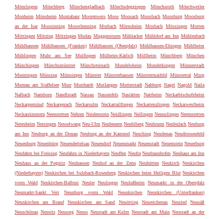
Mömlingen
Mönchberg
Mönchengladbach
Mönchsdeggingen
Mönchsroth
Mönchweiler
Monheim
Mönsheim
Montabaur
Moorenweis
Moos
Moosach
Moosbach
Moosburg
Moosburg
an der Isar
Moosinning
Moosthenning
Morbach
Mörnsheim
Mosbach
Mössingen
Motten
Möttingen
Mötzing
Mötzingen
Mudau
Muggensturm
Mühlacker
Mühldorf am Inn
Mühlenbach
Mühlhausen
Mühlhausen (Franken)
Mühlhausen (Oberpfalz)
Mühlhausen-Ehingen
Mühlheim
Mühlingen
Muhr am See
Mulfingen
Mülheim-Kärlich
Müllheim
Münchberg
München
Münchingen
Münchsmünster
Münchsteinach
Mundelsheim
Munderkingen
Münnerstadt
Munningen
Münsing
Münsingen
Münster
Münsterhausen
Münstermaifeld
Münstertal
Murg
Murnau am Staffelsee
Murr
Murrhardt
Mutlangen
Mutterstadt
Nabburg
Nagel
Nagold
Naila
Nalbach
Namborn
Nandlstadt
Nassau
Nassenfels
Nastätten
Nattheim
Neckarbischofsheim
Neckargemünd
Neckargerach
Neckarsulm
Neckartailfingen
Neckartenzlingen
Neckarwestheim
Neckarzimmern
Neenstetten
Nehren
Neidenstein
Neidlingen
Nellingen
Nennslingen
Nerenstetten
Neresheim
Nersingen
Nesselwang
Neu-Ulm
Neubeuern
Neubiberg
Neubrunn
Neubulach
Neuburg
am Inn
Neuburg an der Donau
Neuburg an der Kammel
Neuching
Neudenau
Neudrossenfeld
Neuenburg
Neuenbürg
Neuendettelsau
Neuendorf
Neuenmarkt
Neuenstadt
Neuenstein
Neuerburg
Neufahrn bei Freising
Neufahrn in Niederbayern
Neuffen
Neufra
Neufraunhofen
Neuhaus am Inn
Neuhaus an der Pegnitz
Neuhausen
Neuhof an der Zenn
Neuhütten
Neukirch
Neukirchen
(Niederbayern)
Neukirchen bei Sulzbach-Rosenberg
Neukirchen beim Heiligen Blut
Neukirchen
vorm Wald
Neukirchen-Balbini
Neuler
Neulingen
Neulußheim
Neumarkt in der Oberpfalz
Neumarkt-Sankt Veit
Neunburg vorm Wald
Neunkirchen
Neunkirchen (Unterfranken)
Neunkirchen am Brand
Neunkirchen am Sand
Neuötting
Neureichenau
Neuried
Neusäß
Neuschönau
Neusitz
Neusorg
Neuss
Neustadt am Kulm
Neustadt am Main
Neustadt an der