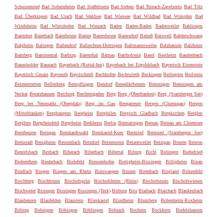
Schussenried
Bad Sobernheim
Bad Staffelstein
Bad Steben
Bad Teinach-Zavelstein
Bad Tölz
Bad Überkingen
Bad Urach
Bad Waldsee
Bad Wiessee
Bad Wildbad
Bad Wimpfen
Bad
Windsheim
Bad Wörishofen
Bad Wurzach
Baden
Baden-Baden
Badenweiler
Bahlingen
Baienfurt
Baierbach
Baierbrunn
Baiern
Baiersbronn
Baiersdorf
Baindt
Baisweil
Balderschwang
Balgheim
Balingen
Ballendorf
Ballrechten-Dottingen
Baltmannsweiler
Balzhausen
Balzheim
Bamberg
Bammental
Barbing
Bärenthal
Bärnau
Bartholomä
Basel
Bastheim
Baudenbach
Baumholder
Baunach
Bayerbach (Rottal-Inn)
Bayerbach bei Ergoldsbach
Bayerisch Eisenstein
Bayerisch Gmain
Bayreuth
Bayrischzell
Bechhofen
Bechtsrieth
Beckingen
Beilngries
Beilstein
Beimerstetten
Bellenberg
Bempflingen
Bendorf
Benediktbeuern
Benningen
Benningen am
Neckar
Beratzhausen
Berching
Berchtesgaden
Berg
Berg (Oberfranken)
Berg (Starnberger See)
Berg bei Neumarkt (Oberpfalz)
Berg im Gau
Bergatreute
Bergen (Chiemgau)
Bergen
(Mittelfranken)
Berghaupten
Bergheim
Berghülen
Bergisch Gladbach
Bergkirchen
Berglen
Berglern
Bergrheinfeld
Bergtheim
Berkheim
Berlin
Bermatingen
Bernau
Bernau am Chiemsee
Bernbeuren
Berngau
Bernhardswald
Bernkastel-Kues
Bernried
Bernried (Starnberger See)
Bernstadt
Besigheim
Bessenbach
Betzdorf
Betzenstein
Betzenweiler
Betzigau
Beuren
Beuron
Beutelsbach
Bexbach
Biberach
Biberbach
Bibertal
Biburg
Bichl
Bidingen
Biebelried
Bieberehren
Biederbach
Bielefeld
Biessenhofen
Bietigheim-Bissingen
Billigheim
Binau
Bindlach
Bingen
Bingen am Rhein
Binswangen
Binzen
Birenbach
Birgland
Birkenfeld
Bischberg
Bischbrunn
Bischofsgrün
Bischofsheim (Rhön)
Bischofsmais
Bischofswiesen
Bischweier
Bisingen
Bissingen
Bissingen (Teck)
Bitburg
Bitz
Blaibach
Blaichach
Blankenbach
Blaubeuren
Blaufelden
Blaustein
Blieskastel
Blindheim
Blumberg
Bobenheim-Roxheim
Böbing
Bobingen
Böbingen
Böblingen
Böbrach
Bochum
Bockhorn
Bodelshausen