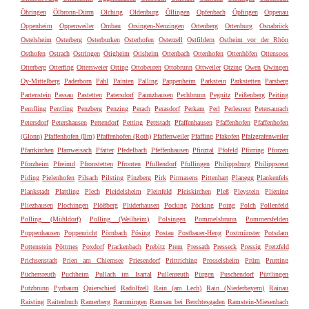
Öhringen
Ölbronn-Dürrn
Olching
Oldenburg
Öllingen
Opfenbach
Öpfingen
Oppenau
Oppenheim
Oppenweiler
Ornbau
Orsingen-Nenzingen
Ortenberg
Ortenburg
Osnabrück
Ostelsheim
Osterberg
Osterburken
Osterhofen
Osterzell
Ostfildern
Ostheim vor der Rhön
Osthofen
Ostrach
Östringen
Ötigheim
Ötisheim
Ottenbach
Ottenhofen
Ottenhöfen
Ottensoos
Otterberg
Otterfing
Ottersweier
Otting
Ottobeuren
Ottobrunn
Ottweiler
Otzing
Owen
Owingen
Oy-Mittelberg
Paderborn
Pähl
Painten
Palling
Pappenheim
Parkstein
Parkstetten
Parsberg
Partenstein
Passau
Pastetten
Patersdorf
Paunzhausen
Pechbrunn
Pegnitz
Peißenberg
Peiting
Pemfling
Pentling
Penzberg
Penzing
Perach
Perasdorf
Perkam
Perl
Perlesreut
Petersaurach
Petersdorf
Petershausen
Pettendorf
Petting
Pettstadt
Pfaffenhausen
Pfaffenhofen
Pfaffenhofen
(Glonn)
Pfaffenhofen (Ilm)
Pfaffenhofen (Roth)
Pfaffenweiler
Pfaffing
Pfakofen
Pfalzgrafenweiler
Pfarrkirchen
Pfarrweisach
Pfatter
Pfedelbach
Pfeffenhausen
Pfinztal
Pfofeld
Pförring
Pforzen
Pforzheim
Pfreimd
Pfronstetten
Pfronten
Pfullendorf
Pfullingen
Philippsburg
Philippsreut
Piding
Pielenhofen
Pilsach
Pilsting
Pinzberg
Pirk
Pirmasens
Pittenhart
Planegg
Plankenfels
Plankstadt
Plattling
Plech
Pleidelsheim
Pleinfeld
Pleiskirchen
Pleß
Pleystein
Pliening
Pliezhausen
Plochingen
Plößberg
Plüderhausen
Pocking
Pöcking
Poing
Polch
Pollenfeld
Polling (Mühldorf)
Polling (Weilheim)
Polsingen
Pommelsbrunn
Pommersfelden
Poppenhausen
Poppenricht
Pörnbach
Pösing
Postau
Postbauer-Heng
Postmünster
Potsdam
Pottenstein
Pöttmes
Poxdorf
Prackenbach
Prebitz
Prem
Pressath
Presseck
Pressig
Pretzfeld
Prichsenstadt
Prien am Chiemsee
Priesendorf
Prittriching
Prosselsheim
Prüm
Prutting
Püchersreuth
Puchheim
Pullach im Isartal
Pullenreuth
Pürgen
Puschendorf
Püttlingen
Putzbrunn
Pyrbaum
Quierschied
Radolfzell
Rain (am Lech)
Rain (Niederbayern)
Rainau
Raisting
Raitenbuch
Ramerberg
Rammingen
Ramsau bei Berchtesgaden
Ramstein-Miesenbach