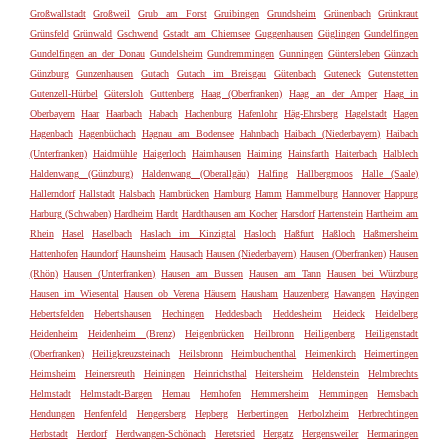
Großwallstadt
Großweil
Grub am Forst
Gruibingen
Grundsheim
Grünenbach
Grünkraut
Grünsfeld
Grünwald
Gschwend
Gstadt am Chiemsee
Guggenhausen
Güglingen
Gundelfingen
Gundelfingen an der Donau
Gundelsheim
Gundremmingen
Gunningen
Güntersleben
Günzach
Günzburg
Gunzenhausen
Gutach
Gutach im Breisgau
Gütenbach
Guteneck
Gutenstetten
Gutenzell-Hürbel
Gütersloh
Guttenberg
Haag (Oberfranken)
Haag an der Amper
Haag in
Oberbayern
Haar
Haarbach
Habach
Hachenburg
Hafenlohr
Häg-Ehrsberg
Hagelstadt
Hagen
Hagenbach
Hagenbüchach
Hagnau am Bodensee
Hahnbach
Haibach (Niederbayern)
Haibach
(Unterfranken)
Haidmühle
Haigerloch
Haimhausen
Haiming
Hainsfarth
Haiterbach
Halblech
Haldenwang (Günzburg)
Haldenwang (Oberallgäu)
Halfing
Hallbergmoos
Halle (Saale)
Hallerndorf
Hallstadt
Halsbach
Hambrücken
Hamburg
Hamm
Hammelburg
Hannover
Happurg
Harburg (Schwaben)
Hardheim
Hardt
Hardthausen am Kocher
Harsdorf
Hartenstein
Hartheim am
Rhein
Hasel
Haselbach
Haslach im Kinzigtal
Hasloch
Haßfurt
Haßloch
Haßmersheim
Hattenhofen
Haundorf
Haunsheim
Hausach
Hausen (Niederbayern)
Hausen (Oberfranken)
Hausen
(Rhön)
Hausen (Unterfranken)
Hausen am Bussen
Hausen am Tann
Hausen bei Würzburg
Hausen im Wiesental
Hausen ob Verena
Häusern
Hausham
Hauzenberg
Hawangen
Hayingen
Hebertsfelden
Hebertshausen
Hechingen
Heddesbach
Heddesheim
Heideck
Heidelberg
Heidenheim
Heidenheim (Brenz)
Heigenbrücken
Heilbronn
Heiligenberg
Heiligenstadt
(Oberfranken)
Heiligkreuzsteinach
Heilsbronn
Heimbuchenthal
Heimenkirch
Heimertingen
Heimsheim
Heinersreuth
Heiningen
Heinrichsthal
Heitersheim
Heldenstein
Helmbrechts
Helmstadt
Helmstadt-Bargen
Hemau
Hemhofen
Hemmersheim
Hemmingen
Hemsbach
Hendungen
Henfenfeld
Hengersberg
Hepberg
Herbertingen
Herbolzheim
Herbrechtingen
Herbstadt
Herdorf
Herdwangen-Schönach
Heretsried
Hergatz
Hergensweiler
Hermaringen