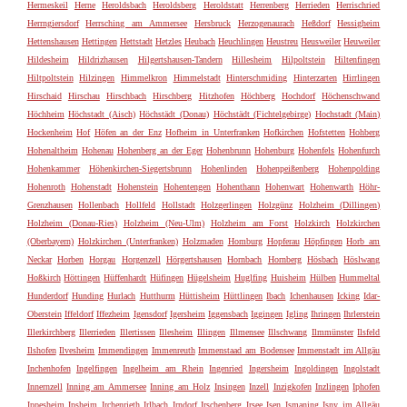
Hermeskeil
Herne
Heroldsbach
Heroldsberg
Heroldstatt
Herrenberg
Herrieden
Herrischried
Herrngiersdorf
Herrsching am Ammersee
Hersbruck
Herzogenaurach
Heßdorf
Hessigheim
Hettenshausen
Hettingen
Hettstadt
Hetzles
Heubach
Heuchlingen
Heustreu
Heusweiler
Heuweiler
Hildesheim
Hildrizhausen
Hilgertshausen-Tandern
Hillesheim
Hilpoltstein
Hiltenfingen
Hiltpoltstein
Hilzingen
Himmelkron
Himmelstadt
Hinterschmiding
Hinterzarten
Hirrlingen
Hirschaid
Hirschau
Hirschbach
Hirschberg
Hitzhofen
Höchberg
Hochdorf
Höchenschwand
Höchheim
Höchstadt (Aisch)
Höchstädt (Donau)
Höchstädt (Fichtelgebirge)
Hochstadt (Main)
Hockenheim
Hof
Höfen an der Enz
Hofheim in Unterfranken
Hofkirchen
Hofstetten
Hohberg
Hohenaltheim
Hohenau
Hohenberg an der Eger
Hohenbrunn
Hohenburg
Hohenfels
Hohenfurch
Hohenkammer
Höhenkirchen-Siegertsbrunn
Hohenlinden
Hohenpeißenberg
Hohenpolding
Hohenroth
Hohenstadt
Hohenstein
Hohentengen
Hohenthann
Hohenwart
Hohenwarth
Höhr-
Grenzhausen
Hollenbach
Hollfeld
Hollstadt
Holzgerlingen
Holzgünz
Holzheim (Dillingen)
Holzheim (Donau-Ries)
Holzheim (Neu-Ulm)
Holzheim am Forst
Holzkirch
Holzkirchen
(Oberbayern)
Holzkirchen (Unterfranken)
Holzmaden
Homburg
Hopferau
Höpfingen
Horb am
Neckar
Horben
Horgau
Horgenzell
Hörgertshausen
Hornbach
Hornberg
Hösbach
Höslwang
Hoßkirch
Höttingen
Hüffenhardt
Hüfingen
Hügelsheim
Huglfing
Huisheim
Hülben
Hummeltal
Hunderdorf
Hunding
Hurlach
Hutthurm
Hüttisheim
Hüttlingen
Ibach
Ichenhausen
Icking
Idar-
Oberstein
Iffeldorf
Iffezheim
Igensdorf
Igersheim
Iggensbach
Iggingen
Igling
Ihringen
Ihrlerstein
Illerkirchberg
Illerrieden
Illertissen
Illesheim
Illingen
Illmensee
Illschwang
Ilmmünster
Ilsfeld
Ilshofen
Ilvesheim
Immendingen
Immenreuth
Immenstaad am Bodensee
Immenstadt im Allgäu
Inchenhofen
Ingelfingen
Ingelheim am Rhein
Ingenried
Ingersheim
Ingoldingen
Ingolstadt
Innernzell
Inning am Ammersee
Inning am Holz
Insingen
Inzell
Inzigkofen
Inzlingen
Iphofen
Ippesheim
Ipsheim
Irchenrieth
Irlbach
Irndorf
Irschenberg
Irsee
Isen
Ismaning
Isny im Allgäu