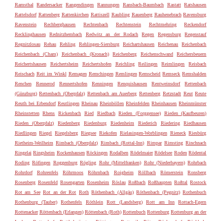
Ramsthal
Randersacker
Rangendingen
Rannungen
Ransbach-Baumbach
Rastatt
Ratshausen
Rattelsdorf
Rattenberg
Rattenkirchen
Rattiszell
Raubling
Rauenberg
Rauhenebrach
Ravensburg
Ravenstein
Rechberghausen
Rechtenbach
Rechtenstein
Rechtmehring
Reckendorf
Recklinghausen
Rednitzhembach
Redwitz an der Rodach
Regen
Regensburg
Regenstauf
Regnitzlosau
Rehau
Rehling
Rehlingen-Siersburg
Reichartshausen
Reichenau
Reichenbach
Reichenbach (Cham)
Reichenbach (Kronach)
Reichenberg
Reichenschwand
Reichersbeuern
Reichertshausen
Reichertsheim
Reichertshofen
Reichling
Reilingen
Reimlingen
Reisbach
Reischach
Reit im Winkl
Remagen
Remchingen
Remlingen
Remscheid
Remseck
Remshalden
Renchen
Rennerod
Rennertshofen
Renningen
Renquishausen
Rentweinsdorf
Rettenbach
(Günzburg)
Rettenbach (Oberpfalz)
Rettenbach am Auerberg
Rettenberg
Retzstadt
Reut
Reute
Reuth bei Erbendorf
Reutlingen
Rheinau
Rheinböllen
Rheinfelden
Rheinhausen
Rheinmünster
Rheinstetten
Rhens
Rickenbach
Ried
Riedbach
Rieden (Forggensee)
Rieden (Kaufbeuren)
Rieden (Oberpfalz)
Riedenberg
Riedenburg
Riedenheim
Riederich
Riedering
Riedhausen
Riedlingen
Riegel
Riegelsberg
Riegsee
Riekofen
Rielasingen-Worblingen
Rieneck
Riesbürg
Rietheim-Weilheim
Rimbach (Oberpfalz)
Rimbach (Rottal-Inn)
Rimpar
Rimsting
Rinchnach
Ringelai
Ringsheim
Rockenhausen
Röckingen
Rodalben
Rödelmaier
Rödelsee
Roden
Rödental
Roding
Röfingen
Roggenburg
Rögling
Rohr (Mittelfranken)
Rohr (Niederbayern)
Rohrbach
Rohrdorf
Rohrenfels
Röhrmoos
Röhrnbach
Roigheim
Röllbach
Römerstein
Ronsberg
Rosenberg
Rosenfeld
Rosengarten
Rosenheim
Röslau
Roßbach
Roßhaupten
Roßtal
Rostock
Rot am See
Rot an der Rot
Roth
Röthenbach (Allgäu)
Röthenbach (Pegnitz)
Rothenbuch
Rothenburg (Tauber)
Rothenfels
Röthlein
Rott (Landsberg)
Rott am Inn
Rottach-Egern
Rottenacker
Röttenbach (Erlangen)
Röttenbach (Roth)
Rottenbuch
Rottenburg
Rottenburg an der