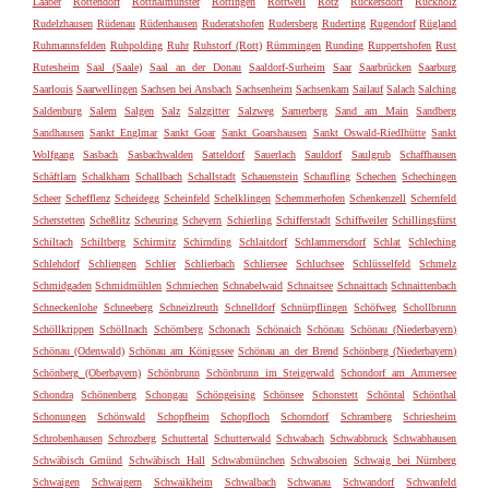
Laaber
Rottendorf
Rotthalmünster
Röttingen
Rottweil
Rötz
Rückersdorf
Rückholz
Rudelzhausen
Rüdenau
Rüdenhausen
Ruderatshofen
Rudersberg
Ruderting
Rugendorf
Rügland
Ruhmannsfelden
Ruhpolding
Ruhr
Ruhstorf (Rott)
Rümmingen
Runding
Ruppertshofen
Rust
Rutesheim
Saal (Saale)
Saal an der Donau
Saaldorf-Surheim
Saar
Saarbrücken
Saarburg
Saarlouis
Saarwellingen
Sachsen bei Ansbach
Sachsenheim
Sachsenkam
Sailauf
Salach
Salching
Saldenburg
Salem
Salgen
Salz
Salzgitter
Salzweg
Samerberg
Sand am Main
Sandberg
Sandhausen
Sankt Englmar
Sankt Goar
Sankt Goarshausen
Sankt Oswald-Riedlhütte
Sankt
Wolfgang
Sasbach
Sasbachwalden
Satteldorf
Sauerlach
Sauldorf
Saulgrub
Schaffhausen
Schäftlarn
Schalkham
Schallbach
Schallstadt
Schauenstein
Schaufling
Schechen
Schechingen
Scheer
Schefflenz
Scheidegg
Scheinfeld
Schelklingen
Schemmerhofen
Schenkenzell
Schernfeld
Scherstetten
Scheßlitz
Scheuring
Scheyern
Schierling
Schifferstadt
Schiffweiler
Schillingsfürst
Schiltach
Schiltberg
Schirmitz
Schirnding
Schlaitdorf
Schlammersdorf
Schlat
Schleching
Schlehdorf
Schliengen
Schlier
Schlierbach
Schliersee
Schluchsee
Schlüsselfeld
Schmelz
Schmidgaden
Schmidmühlen
Schmiechen
Schnabelwaid
Schnaitsee
Schnaittach
Schnaittenbach
Schneckenlohe
Schneeberg
Schneizlreuth
Schnelldorf
Schnürpflingen
Schöfweg
Schollbrunn
Schöllkrippen
Schöllnach
Schömberg
Schonach
Schönaich
Schönau
Schönau (Niederbayern)
Schönau (Odenwald)
Schönau am Königssee
Schönau an der Brend
Schönberg (Niederbayern)
Schönberg (Oberbayern)
Schönbrunn
Schönbrunn im Steigerwald
Schondorf am Ammersee
Schondra
Schönenberg
Schongau
Schöngeising
Schönsee
Schonstett
Schöntal
Schönthal
Schonungen
Schönwald
Schopfheim
Schopfloch
Schorndorf
Schramberg
Schriesheim
Schrobenhausen
Schrozberg
Schuttertal
Schutterwald
Schwabach
Schwabbruck
Schwabhausen
Schwäbisch Gmünd
Schwäbisch Hall
Schwabmünchen
Schwabsoien
Schwaig bei Nürnberg
Schwaigen
Schwaigern
Schwaikheim
Schwalbach
Schwanau
Schwandorf
Schwanfeld