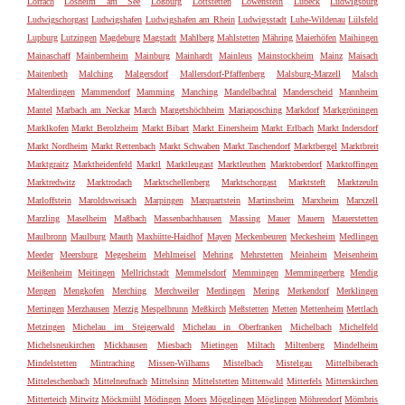
Lörrach
Losheim am See
Loßburg
Lottstetten
Löwenstein
Lübeck
Ludwigsburg
Ludwigschorgast
Ludwigshafen
Ludwigshafen am Rhein
Ludwigsstadt
Luhe-Wildenau
Lülsfeld
Lupburg
Lutzingen
Magdeburg
Magstadt
Mahlberg
Mahlstetten
Mähring
Maierhöfen
Maihingen
Mainaschaff
Mainbernheim
Mainburg
Mainhardt
Mainleus
Mainstockheim
Mainz
Maisach
Maitenbeth
Malching
Malgersdorf
Mallersdorf-Pfaffenberg
Malsburg-Marzell
Malsch
Malterdingen
Mammendorf
Mamming
Manching
Mandelbachtal
Manderscheid
Mannheim
Mantel
Marbach am Neckar
March
Margetshöchheim
Mariaposching
Markdorf
Markgröningen
Marklkofen
Markt Berolzheim
Markt Bibart
Markt Einersheim
Markt Erlbach
Markt Indersdorf
Markt Nordheim
Markt Rettenbach
Markt Schwaben
Markt Taschendorf
Marktbergel
Marktbreit
Marktgraitz
Marktheidenfeld
Marktl
Marktleugast
Marktleuthen
Marktoberdorf
Marktoffingen
Marktredwitz
Marktrodach
Marktschellenberg
Marktschorgast
Marktsteft
Marktzeuln
Marloffstein
Maroldsweisach
Marpingen
Marquartstein
Martinsheim
Marxheim
Marxzell
Marzling
Maselheim
Maßbach
Massenbachhausen
Massing
Mauer
Mauern
Mauerstetten
Maulbronn
Maulburg
Mauth
Maxhütte-Haidhof
Mayen
Meckenbeuren
Meckesheim
Medlingen
Meeder
Meersburg
Megesheim
Mehlmeisel
Mehring
Mehrstetten
Meinheim
Meisenheim
Meißenheim
Meitingen
Mellrichstadt
Memmelsdorf
Memmingen
Memmingerberg
Mendig
Mengen
Mengkofen
Merching
Merchweiler
Merdingen
Mering
Merkendorf
Merklingen
Mertingen
Merzhausen
Merzig
Mespelbrunn
Meßkirch
Meßstetten
Metten
Mettenheim
Mettlach
Metzingen
Michelau im Steigerwald
Michelau in Oberfranken
Michelbach
Michelfeld
Michelsneukirchen
Mickhausen
Miesbach
Mietingen
Miltach
Miltenberg
Mindelheim
Mindelstetten
Mintraching
Missen-Wilhams
Mistelbach
Mistelgau
Mittelbiberach
Mitteleschenbach
Mittelneufnach
Mittelsinn
Mittelstetten
Mittenwald
Mitterfels
Mitterskirchen
Mitterteich
Mitwitz
Möckmühl
Mödingen
Moers
Mögglingen
Möglingen
Möhrendorf
Mömbris