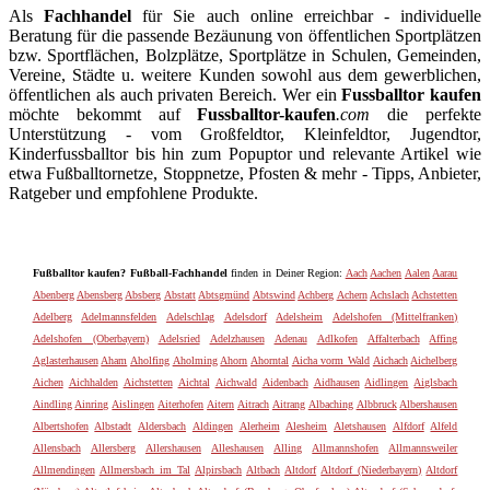
Als
Fachhandel
für Sie auch online erreichbar - individuelle
Beratung für die passende Bezäunung von öffentlichen Sportplätzen
bzw. Sportflächen, Bolzplätze, Sportplätze in Schulen, Gemeinden,
Vereine, Städte u. weitere Kunden sowohl aus dem gewerblichen,
öffentlichen als auch privaten Bereich. Wer ein
Fussballtor kaufen
möchte bekommt auf
Fussballtor-kaufen
.com
die perfekte
Unterstützung - vom Großfeldtor, Kleinfeldtor, Jugendtor,
Kinderfussballtor bis hin zum Popuptor und relevante Artikel wie
etwa Fußballtornetze, Stoppnetze, Pfosten & mehr - Tipps, Anbieter,
Ratgeber und empfohlene Produkte.
Fußballtor kaufen? Fußball-Fachhandel
finden in Deiner Region:
Aach
Aachen
Aalen
Aarau
Abenberg
Abensberg
Absberg
Abstatt
Abtsgmünd
Abtswind
Achberg
Achern
Achslach
Achstetten
Adelberg
Adelmannsfelden
Adelschlag
Adelsdorf
Adelsheim
Adelshofen (Mittelfranken)
Adelshofen (Oberbayern)
Adelsried
Adelzhausen
Adenau
Adlkofen
Affalterbach
Affing
Aglasterhausen
Aham
Aholfing
Aholming
Ahorn
Ahorntal
Aicha vorm Wald
Aichach
Aichelberg
Aichen
Aichhalden
Aichstetten
Aichtal
Aichwald
Aidenbach
Aidhausen
Aidlingen
Aiglsbach
Aindling
Ainring
Aislingen
Aiterhofen
Aitern
Aitrach
Aitrang
Albaching
Albbruck
Albershausen
Albertshofen
Albstadt
Aldersbach
Aldingen
Alerheim
Alesheim
Aletshausen
Alfdorf
Alfeld
Allensbach
Allersberg
Allershausen
Alleshausen
Alling
Allmannshofen
Allmannsweiler
Allmendingen
Allmersbach im Tal
Alpirsbach
Altbach
Altdorf
Altdorf (Niederbayern)
Altdorf