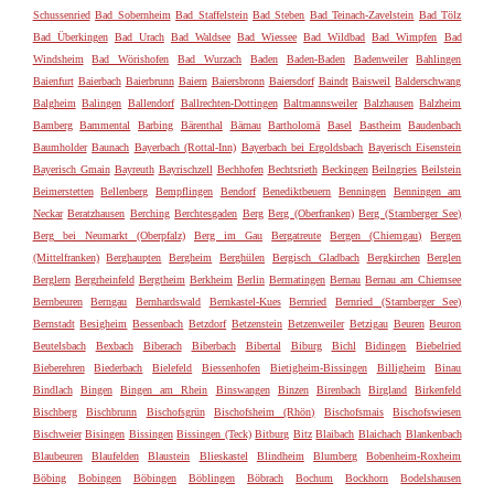
Schussenried
Bad Sobernheim
Bad Staffelstein
Bad Steben
Bad Teinach-Zavelstein
Bad Tölz
Bad Überkingen
Bad Urach
Bad Waldsee
Bad Wiessee
Bad Wildbad
Bad Wimpfen
Bad
Windsheim
Bad Wörishofen
Bad Wurzach
Baden
Baden-Baden
Badenweiler
Bahlingen
Baienfurt
Baierbach
Baierbrunn
Baiern
Baiersbronn
Baiersdorf
Baindt
Baisweil
Balderschwang
Balgheim
Balingen
Ballendorf
Ballrechten-Dottingen
Baltmannsweiler
Balzhausen
Balzheim
Bamberg
Bammental
Barbing
Bärenthal
Bärnau
Bartholomä
Basel
Bastheim
Baudenbach
Baumholder
Baunach
Bayerbach (Rottal-Inn)
Bayerbach bei Ergoldsbach
Bayerisch Eisenstein
Bayerisch Gmain
Bayreuth
Bayrischzell
Bechhofen
Bechtsrieth
Beckingen
Beilngries
Beilstein
Beimerstetten
Bellenberg
Bempflingen
Bendorf
Benediktbeuern
Benningen
Benningen am
Neckar
Beratzhausen
Berching
Berchtesgaden
Berg
Berg (Oberfranken)
Berg (Starnberger See)
Berg bei Neumarkt (Oberpfalz)
Berg im Gau
Bergatreute
Bergen (Chiemgau)
Bergen
(Mittelfranken)
Berghaupten
Bergheim
Berghülen
Bergisch Gladbach
Bergkirchen
Berglen
Berglern
Bergrheinfeld
Bergtheim
Berkheim
Berlin
Bermatingen
Bernau
Bernau am Chiemsee
Bernbeuren
Berngau
Bernhardswald
Bernkastel-Kues
Bernried
Bernried (Starnberger See)
Bernstadt
Besigheim
Bessenbach
Betzdorf
Betzenstein
Betzenweiler
Betzigau
Beuren
Beuron
Beutelsbach
Bexbach
Biberach
Biberbach
Bibertal
Biburg
Bichl
Bidingen
Biebelried
Bieberehren
Biederbach
Bielefeld
Biessenhofen
Bietigheim-Bissingen
Billigheim
Binau
Bindlach
Bingen
Bingen am Rhein
Binswangen
Binzen
Birenbach
Birgland
Birkenfeld
Bischberg
Bischbrunn
Bischofsgrün
Bischofsheim (Rhön)
Bischofsmais
Bischofswiesen
Bischweier
Bisingen
Bissingen
Bissingen (Teck)
Bitburg
Bitz
Blaibach
Blaichach
Blankenbach
Blaubeuren
Blaufelden
Blaustein
Blieskastel
Blindheim
Blumberg
Bobenheim-Roxheim
Böbing
Bobingen
Böbingen
Böblingen
Böbrach
Bochum
Bockhorn
Bodelshausen