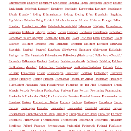
Emtmannsberg
Endingen
Engelsberg
Engelsbrand
Engelthal
Engen
Engstingen
Eningen
Ensdorf
Enzklösterle
Epfenbach
Epfendorf
Eppelborn
Eppelheim
Eppenschlag
Eppingen
Eppishausen
Erbach
Erbendorf
Erding
Erdmannhausen
Erdweg
Eresing
Erfurt
Ergersheim
Ergolding
Ergoldsbach
Erharting
Ering
Eriskirch
Erkenbrechtsweiler
Erkheim
Erlabrunn
Erlangen
Erlbach
Erlenbach
Erlenbach am Main
Erlenbach beiheidenfeld
Erlenmoos
Erligheim
Ermershausen
Ernsgaden
Erolzheim
Ertingen
Eschach
Eschau
Eschbach
Eschbronn
Eschelbronn
Eschenbach
Eschenbach in der Oberpfalz
Eschenlohe
Eschlkam
Eslarn
Esselbach
Essen
Essenbach
Essing
Essingen
Esslingen
Estenfeld
Ettal
Ettenheim
Ettenstatt
Ettlingen
Ettringen
Etzelwang
Etzenricht
Euerbach
Euerdorf
Eurasburg (Oberbayern)
Eurasburg (Schwaben)
Eußenheim
Eutingen im Gäu
Fahrenbach
Fahrenzhausen
Falkenberg (Niederbayern)
Falkenberg (Oberpfalz)
Falkenfels
Falkenstein
Farchant
Faulbach
Feichten an der Alz
Feilitzsch
Feldafing
Feldberg
Feldkirchen (München)
Feldkirchen (Niederbayern)
Feldkirchen-Westerham
Fellbach
Fellen
Fellheim
Fensterbach
Feucht
Feuchtwangen
Fichtelberg
Fichtenau
Fichtenberg
Filderstadt
Finning
Finningen
Finsing
Fischach
Fischbachau
Fischen im Allgäu
Fischerbach
Fischingen
Flachslanden
Fladungen
Flein
Fleischwangen
Flintsbach am Inn
Floß
Flossenbürg
Fluorn-
Winzeln
Forbach
Forchheim
Forchtenberg
Forheim
Forst
Forstern
Forstinning
Frammersbach
Frankenhardt
Frankenthal (Pfalz)
Frankenwinheim
Frankfurt
Frasdorf
Frauenau
Frauenneuharting
Fraunberg
Freiamt
Freiberg am Neckar
Freiburg
Freihung
Freilassing
Freinsheim
Freisen
Freising
Fremdingen
Frensdorf
Freudenberg
Freudenstadt
Freudental
Freystadt
Freyung
Frickenhausen
Frickenhausen am Main
Frickingen
Fridingen an der Donau
Fridolfing
Friedberg
Friedenfels
Friedenweiler
Friedrichshafen
Friedrichsthal
Friesenheim
Friesenried
Friolzheim
Frittlingen
Fröhnd
Fronreute
Frontenhausen
Fuchsmühl
Fuchsstadt
Fuchstal
Fünfstetten