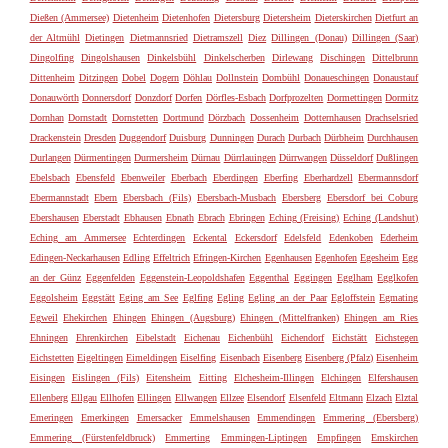
Dießen (Ammersee)
Dietenheim
Dietenhofen
Dietersburg
Dietersheim
Dieterskirchen
Dietfurt an
der Altmühl
Dietingen
Dietmannsried
Dietramszell
Diez
Dillingen (Donau)
Dillingen (Saar)
Dingolfing
Dingolshausen
Dinkelsbühl
Dinkelscherben
Dirlewang
Dischingen
Dittelbrunn
Dittenheim
Ditzingen
Dobel
Dogern
Döhlau
Dollnstein
Dombühl
Donaueschingen
Donaustauf
Donauwörth
Donnersdorf
Donzdorf
Dorfen
Dörfles-Esbach
Dorfprozelten
Dormettingen
Dormitz
Dornhan
Dornstadt
Dornstetten
Dortmund
Dörzbach
Dossenheim
Dotternhausen
Drachselsried
Drackenstein
Dresden
Duggendorf
Duisburg
Dunningen
Durach
Durbach
Dürbheim
Durchhausen
Durlangen
Dürmentingen
Durmersheim
Dürnau
Dürrlauingen
Dürrwangen
Düsseldorf
Dußlingen
Ebelsbach
Ebensfeld
Ebenweiler
Eberbach
Eberdingen
Eberfing
Eberhardzell
Ebermannsdorf
Ebermannstadt
Ebern
Ebersbach (Fils)
Ebersbach-Musbach
Ebersberg
Ebersdorf bei Coburg
Ebershausen
Eberstadt
Ebhausen
Ebnath
Ebrach
Ebringen
Eching (Freising)
Eching (Landshut)
Eching am Ammersee
Echterdingen
Eckental
Eckersdorf
Edelsfeld
Edenkoben
Ederheim
Edingen-Neckarhausen
Edling
Effeltrich
Efringen-Kirchen
Egenhausen
Egenhofen
Egesheim
Egg
an der Günz
Eggenfelden
Eggenstein-Leopoldshafen
Eggenthal
Eggingen
Egglham
Egglkofen
Eggolsheim
Eggstätt
Eging am See
Eglfing
Egling
Egling an der Paar
Egloffstein
Egmating
Egweil
Ehekirchen
Ehingen
Ehingen (Augsburg)
Ehingen (Mittelfranken)
Ehingen am Ries
Ehningen
Ehrenkirchen
Eibelstadt
Eichenau
Eichenbühl
Eichendorf
Eichstätt
Eichstegen
Eichstetten
Eigeltingen
Eimeldingen
Eiselfing
Eisenbach
Eisenberg
Eisenberg (Pfalz)
Eisenheim
Eisingen
Eislingen (Fils)
Eitensheim
Eitting
Elchesheim-Illingen
Elchingen
Elfershausen
Ellenberg
Ellgau
Ellhofen
Ellingen
Ellwangen
Ellzee
Elsendorf
Elsenfeld
Eltmann
Elzach
Elztal
Emeringen
Emerkingen
Emersacker
Emmelshausen
Emmendingen
Emmering (Ebersberg)
Emmering (Fürstenfeldbruck)
Emmerting
Emmingen-Liptingen
Empfingen
Emskirchen