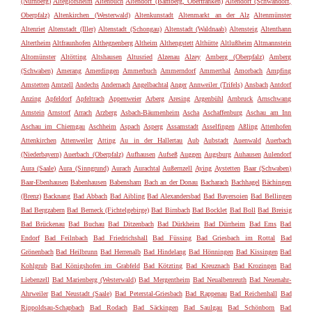
(Nürnberg)
Alteglofsheim
Altenbuch
Altendorf (Bamberg, Oberfranken)
Altendorf (Schwandorf,
Oberpfalz)
Altenkirchen (Westerwald)
Altenkunstadt
Altenmarkt an der Alz
Altenmünster
Altenriet
Altenstadt (Iller)
Altenstadt (Schongau)
Altenstadt (Waldnaab)
Altensteig
Altenthann
Altertheim
Altfraunhofen
Althegnenberg
Altheim
Althengstett
Althütte
Altlußheim
Altmannstein
Altomünster
Altötting
Altshausen
Altusried
Alzenau
Alzey
Amberg (Oberpfalz)
Amberg
(Schwaben)
Amerang
Amerdingen
Ammerbuch
Ammerndorf
Ammerthal
Amorbach
Ampfing
Amstetten
Amtzell
Andechs
Andernach
Angelbachtal
Anger
Annweiler (Trifels)
Ansbach
Antdorf
Anzing
Apfeldorf
Apfeltrach
Appenweier
Arberg
Aresing
Argenbühl
Arnbruck
Arnschwang
Arnstein
Arnstorf
Arrach
Arzberg
Asbach-Bäumenheim
Ascha
Aschaffenburg
Aschau am Inn
Aschau im Chiemgau
Aschheim
Aspach
Asperg
Assamstadt
Asselfingen
Aßling
Attenhofen
Attenkirchen
Attenweiler
Atting
Au in der Hallertau
Aub
Aubstadt
Auenwald
Auerbach
(Niederbayern)
Auerbach (Oberpfalz)
Aufhausen
Aufseß
Auggen
Augsburg
Auhausen
Aulendorf
Aura (Saale)
Aura (Sinngrund)
Aurach
Aurachtal
Außernzell
Aying
Aystetten
Baar (Schwaben)
Baar-Ebenhausen
Babenhausen
Babensham
Bach an der Donau
Bacharach
Bachhagel
Bächingen
(Brenz)
Backnang
Bad Abbach
Bad Aibling
Bad Alexandersbad
Bad Bayersoien
Bad Bellingen
Bad Bergzabern
Bad Berneck (Fichtelgebirge)
Bad Birnbach
Bad Bocklet
Bad Boll
Bad Breisig
Bad Brückenau
Bad Buchau
Bad Ditzenbach
Bad Dürkheim
Bad Dürrheim
Bad Ems
Bad
Endorf
Bad Feilnbach
Bad Friedrichshall
Bad Füssing
Bad Griesbach im Rottal
Bad
Grönenbach
Bad Heilbrunn
Bad Herrenalb
Bad Hindelang
Bad Hönningen
Bad Kissingen
Bad
Kohlgrub
Bad Königshofen im Grabfeld
Bad Kötzting
Bad Kreuznach
Bad Krozingen
Bad
Liebenzell
Bad Marienberg (Westerwald)
Bad Mergentheim
Bad Neualbenreuth
Bad Neuenahr-
Ahrweiler
Bad Neustadt (Saale)
Bad Peterstal-Griesbach
Bad Rappenau
Bad Reichenhall
Bad
Rippoldsau-Schapbach
Bad Rodach
Bad Säckingen
Bad Saulgau
Bad Schönborn
Bad