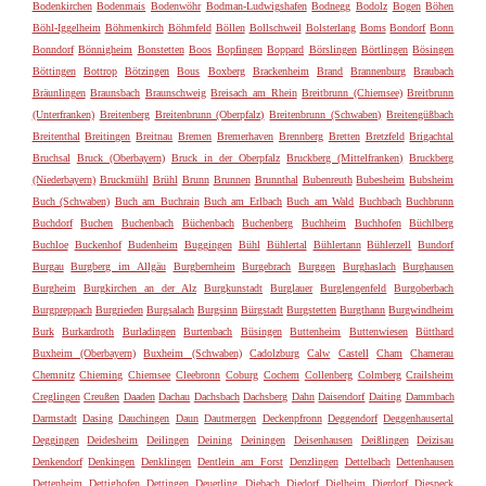
Bodenkirchen
Bodenmais
Bodenwöhr
Bodman-Ludwigshafen
Bodnegg
Bodolz
Bogen
Böhen
Böhl-Iggelheim
Böhmenkirch
Böhmfeld
Böllen
Bollschweil
Bolsterlang
Boms
Bondorf
Bonn
Bonndorf
Bönnigheim
Bonstetten
Boos
Bopfingen
Boppard
Börslingen
Börtlingen
Bösingen
Böttingen
Bottrop
Bötzingen
Bous
Boxberg
Brackenheim
Brand
Brannenburg
Braubach
Bräunlingen
Braunsbach
Braunschweig
Breisach am Rhein
Breitbrunn (Chiemsee)
Breitbrunn
(Unterfranken)
Breitenberg
Breitenbrunn (Oberpfalz)
Breitenbrunn (Schwaben)
Breitengüßbach
Breitenthal
Breitingen
Breitnau
Bremen
Bremerhaven
Brennberg
Bretten
Bretzfeld
Brigachtal
Bruchsal
Bruck (Oberbayern)
Bruck in der Oberpfalz
Bruckberg (Mittelfranken)
Bruckberg
(Niederbayern)
Bruckmühl
Brühl
Brunn
Brunnen
Brunnthal
Bubenreuth
Bubesheim
Bubsheim
Buch (Schwaben)
Buch am Buchrain
Buch am Erlbach
Buch am Wald
Buchbach
Buchbrunn
Buchdorf
Buchen
Buchenbach
Büchenbach
Buchenberg
Buchheim
Buchhofen
Büchlberg
Buchloe
Buckenhof
Budenheim
Buggingen
Bühl
Bühlertal
Bühlertann
Bühlerzell
Bundorf
Burgau
Burgberg im Allgäu
Burgbernheim
Burgebrach
Burggen
Burghaslach
Burghausen
Burgheim
Burgkirchen an der Alz
Burgkunstadt
Burglauer
Burglengenfeld
Burgoberbach
Burgpreppach
Burgrieden
Burgsalach
Burgsinn
Bürgstadt
Burgstetten
Burgthann
Burgwindheim
Burk
Burkardroth
Burladingen
Burtenbach
Büsingen
Buttenheim
Buttenwiesen
Bütthard
Buxheim (Oberbayern)
Buxheim (Schwaben)
Cadolzburg
Calw
Castell
Cham
Chamerau
Chemnitz
Chieming
Chiemsee
Cleebronn
Coburg
Cochem
Collenberg
Colmberg
Crailsheim
Creglingen
Creußen
Daaden
Dachau
Dachsbach
Dachsberg
Dahn
Daisendorf
Daiting
Dammbach
Darmstadt
Dasing
Dauchingen
Daun
Dautmergen
Deckenpfronn
Deggendorf
Deggenhausertal
Deggingen
Deidesheim
Deilingen
Deining
Deiningen
Deisenhausen
Deißlingen
Deizisau
Denkendorf
Denkingen
Denklingen
Dentlein am Forst
Denzlingen
Dettelbach
Dettenhausen
Dettenheim
Dettighofen
Dettingen
Deuerling
Diebach
Diedorf
Dielheim
Dierdorf
Diespeck