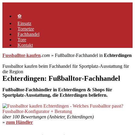
Zum
Menü
Inhalt
springen
⚽
Einsatz
Tornetze
Fachhandel
Tore
Kontakt
Fussballtor-kaufen
.com
» Fußballtor-Fachhandel in
Echterdingen
Fussballtor kaufen beim Fachhandel für Sportplatz-Ausstattung für
die Region
Echterdingen: Fußballtor-Fachhandel
Fußballtor-Fachhändler in Echterdingen & Shops für
Sportplatz-Ausstattung, die Echterdingen beliefern.
über 100 Bewertungen (Anbieter, Echterdingen)
»
zum Händler