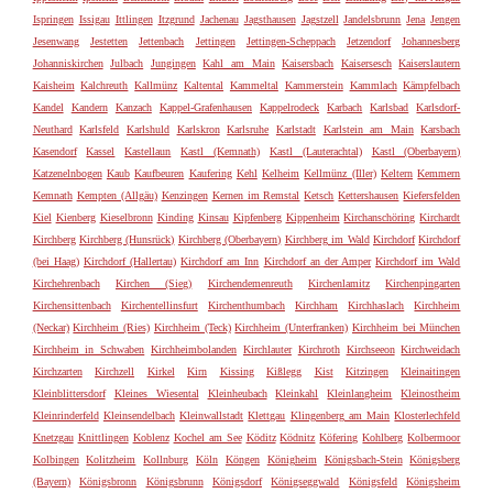
Ispringen
Issigau
Ittlingen
Itzgrund
Jachenau
Jagsthausen
Jagstzell
Jandelsbrunn
Jena
Jengen
Jesenwang
Jestetten
Jettenbach
Jettingen
Jettingen-Scheppach
Jetzendorf
Johannesberg
Johanniskirchen
Julbach
Jungingen
Kahl am Main
Kaisersbach
Kaisersesch
Kaiserslautern
Kaisheim
Kalchreuth
Kallmünz
Kaltental
Kammeltal
Kammerstein
Kammlach
Kämpfelbach
Kandel
Kandern
Kanzach
Kappel-Grafenhausen
Kappelrodeck
Karbach
Karlsbad
Karlsdorf-
Neuthard
Karlsfeld
Karlshuld
Karlskron
Karlsruhe
Karlstadt
Karlstein am Main
Karsbach
Kasendorf
Kassel
Kastellaun
Kastl (Kemnath)
Kastl (Lauterachtal)
Kastl (Oberbayern)
Katzenelnbogen
Kaub
Kaufbeuren
Kaufering
Kehl
Kelheim
Kellmünz (Iller)
Keltern
Kemmern
Kemnath
Kempten (Allgäu)
Kenzingen
Kernen im Remstal
Ketsch
Kettershausen
Kiefersfelden
Kiel
Kienberg
Kieselbronn
Kinding
Kinsau
Kipfenberg
Kippenheim
Kirchanschöring
Kirchardt
Kirchberg
Kirchberg (Hunsrück)
Kirchberg (Oberbayern)
Kirchberg im Wald
Kirchdorf
Kirchdorf
(bei Haag)
Kirchdorf (Hallertau)
Kirchdorf am Inn
Kirchdorf an der Amper
Kirchdorf im Wald
Kirchehrenbach
Kirchen (Sieg)
Kirchendemenreuth
Kirchenlamitz
Kirchenpingarten
Kirchensittenbach
Kirchentellinsfurt
Kirchenthumbach
Kirchham
Kirchhaslach
Kirchheim
(Neckar)
Kirchheim (Ries)
Kirchheim (Teck)
Kirchheim (Unterfranken)
Kirchheim bei München
Kirchheim in Schwaben
Kirchheimbolanden
Kirchlauter
Kirchroth
Kirchseeon
Kirchweidach
Kirchzarten
Kirchzell
Kirkel
Kirn
Kissing
Kißlegg
Kist
Kitzingen
Kleinaitingen
Kleinblittersdorf
Kleines Wiesental
Kleinheubach
Kleinkahl
Kleinlangheim
Kleinostheim
Kleinrinderfeld
Kleinsendelbach
Kleinwallstadt
Klettgau
Klingenberg am Main
Klosterlechfeld
Knetzgau
Knittlingen
Koblenz
Kochel am See
Köditz
Ködnitz
Köfering
Kohlberg
Kolbermoor
Kolbingen
Kolitzheim
Kollnburg
Köln
Köngen
Königheim
Königsbach-Stein
Königsberg
(Bayern)
Königsbronn
Königsbrunn
Königsdorf
Königseggwald
Königsfeld
Königsheim