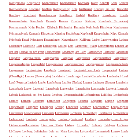
Königsmoos
Königstein
Konnersreuth
Konradsreuth
Konstanz
Konz
Konzell
Korb
Korntal
Kornwestheim
Kösching
Kößlarn
Kottgeisering
Kötz
Kraftisried
Kraiburg am Inn
Kraichtal
Krailling
Kranzberg
Krauchenwies
Krautheim
Krefeld
Kreßberg
Kressbronn
Kreuth
Kreuzwertheim
Krombach
Kronach
Kronau
Kronburg
Kröning
Krumbach (Schwaben)
Krummennaab
Krün
Kuchen
Kühbach
Kühlenthal
Kulmain
Kulmbach
Külsheim
Kumhausen
Kümmersbruck
Kunreuth
Künzelsau
Künzing
Kupferberg
Kupferzell
Kuppenheim
Küps
Kürnach
Kürnbach
Kusel
Küssaberg
Kusterdingen
Kutzenhausen
Kyllburg
Laaber
Laberweinting
Lachen
Ladenburg
Lahnstein
Lahr
Laichingen
Lalling
Lam
Lambrecht (Pfalz)
Lamerdingen
Landau an
der Isar
Landau in der Pfalz
Landensberg
Landsberg am Lech
Landsberied
Landshut
Landstuhl
Langdorf
Langenaltheim
Langenargen
Langenau
Langenbach
Langenbrettach
Langenburg
Langenenslingen
Langenfeld
Langenmosen
Langenneufnach
Langenpreising
Langensendelbach
Langenzenn
Langerringen
Langfurth
Langquaid
Langweid am Lech
Lappersdorf
Lauben
(Oberallgäu)
Lauben (Unterallgäu)
Lauchheim
Lauchringen
Lauda-Königshofen
Laudenbach
Lauf
Lauf (Pegnitz)
Laufach
Laufen
Laufenburg
Lauffen (Neckar)
Laugna
Lauingen (Donau)
Laupheim
Lautenbach
Lauter
Lauterach
Lauterbach
Lauterecken
Lauterhofen
Lauterstein
Lautertal
Lautrach
Lebach
Lechbruck am See
Legau
Lehrberg
Lehrensteinsfeld
Leibertingen
Leiblfing
Leidersbach
Leimen
Leinach
Leinburg
Leinfelden
Leingarten
Leinzell
Leipheim
Leipzig
Lengdorf
Lengenwang
Lenggries
Lenningen
Lenting
Lenzkirch
Leonberg
Leuchtenberg
Leupoldsgrün
Leutenbach
Leutershausen
Leutkirch
Leverkusen
Lichtenau
Lichtenberg
Lichtenfels
Lichtenstein
Lichtenwald
Limbach
Limburgerhof
Lindau (Bodensee)
Lindberg
Lindenberg im Allgäu
Linkenheim-Hochstetten
Linz am Rhein
Lisberg
Litzendorf
Lobbach
Löchgau
Loffenau
Löffingen
Lohberg
Lohkirchen
Lohr am Main
Loiching
Loitzendorf
Lonnerstadt
Lonsee
Lorch