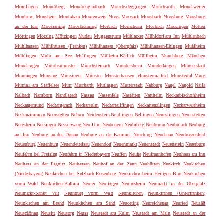
Mömlingen
Mönchberg
Mönchengladbach
Mönchsdeggingen
Mönchsroth
Mönchweiler
Monheim
Mönsheim
Montabaur
Moorenweis
Moos
Moosach
Moosbach
Moosburg
Moosburg
an der Isar
Moosinning
Moosthenning
Morbach
Mörnsheim
Mosbach
Mössingen
Motten
Möttingen
Mötzing
Mötzingen
Mudau
Muggensturm
Mühlacker
Mühldorf am Inn
Mühlenbach
Mühlhausen
Mühlhausen (Franken)
Mühlhausen (Oberpfalz)
Mühlhausen-Ehingen
Mühlheim
Mühlingen
Muhr am See
Mulfingen
Mülheim-Kärlich
Müllheim
Münchberg
München
Münchingen
Münchsmünster
Münchsteinach
Mundelsheim
Munderkingen
Münnerstadt
Munningen
Münsing
Münsingen
Münster
Münsterhausen
Münstermaifeld
Münstertal
Murg
Murnau am Staffelsee
Murr
Murrhardt
Mutlangen
Mutterstadt
Nabburg
Nagel
Nagold
Naila
Nalbach
Namborn
Nandlstadt
Nassau
Nassenfels
Nastätten
Nattheim
Neckarbischofsheim
Neckargemünd
Neckargerach
Neckarsulm
Neckartailfingen
Neckartenzlingen
Neckarwestheim
Neckarzimmern
Neenstetten
Nehren
Neidenstein
Neidlingen
Nellingen
Nennslingen
Nerenstetten
Neresheim
Nersingen
Nesselwang
Neu-Ulm
Neubeuern
Neubiberg
Neubrunn
Neubulach
Neuburg
am Inn
Neuburg an der Donau
Neuburg an der Kammel
Neuching
Neudenau
Neudrossenfeld
Neuenburg
Neuenbürg
Neuendettelsau
Neuendorf
Neuenmarkt
Neuenstadt
Neuenstein
Neuerburg
Neufahrn bei Freising
Neufahrn in Niederbayern
Neuffen
Neufra
Neufraunhofen
Neuhaus am Inn
Neuhaus an der Pegnitz
Neuhausen
Neuhof an der Zenn
Neuhütten
Neukirch
Neukirchen
(Niederbayern)
Neukirchen bei Sulzbach-Rosenberg
Neukirchen beim Heiligen Blut
Neukirchen
vorm Wald
Neukirchen-Balbini
Neuler
Neulingen
Neulußheim
Neumarkt in der Oberpfalz
Neumarkt-Sankt Veit
Neunburg vorm Wald
Neunkirchen
Neunkirchen (Unterfranken)
Neunkirchen am Brand
Neunkirchen am Sand
Neuötting
Neureichenau
Neuried
Neusäß
Neuschönau
Neusitz
Neusorg
Neuss
Neustadt am Kulm
Neustadt am Main
Neustadt an der