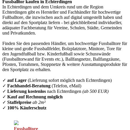
Fussballtor kaufen in Echterdingen
In Echterdingen und dem Umkreis rund um die Region
Echterdingen gibt es Hersteller und Fachhändler für hochwertige
Fußballtore, die inzwischen auch auf digital umgestellt haben und
direkt auf den Sportplatz liefern - bei gleichbleibend individueller,
adäquater Fachberatung für Vereine, Schulen, Städte, Gemeinden
und Privatkunden.
Finden Sie den passenden Händler, um hochwertige Fussballtore für
kleine und große Fussballfelder, Bolzplatztore, Minitore, Tore für
den Jugendfußball bzw. Kinderfußball sowie Schusswände
(Fussballtorwand für Events etc.), Ballfangnetze, Ballfangzäune,
Pfosten, Torrahmen, Stoppnetze & weitere Ausstattungsprodukte für
den Sportplatz zu erhalten.
✓
auf Lager
(Lieferung sofort möglich nach Echterdingen)
✓
Fachhandel-Beratung
(Telefon, eMail)
✓
Lieferung kostenlos
nach Echterdingen
(ab 500 EUR)
✓
Kauf auf Rechnung möglich
✓
Staffelpreise
ab 2m²
✓
100% Käuferschutz
Fussballtore