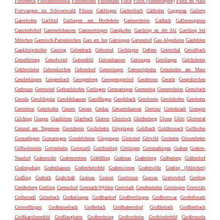
Fürsteneck
Fürstenfeldbruck
Fürstenstein
Fürstenzell
Fürth
Furth (Niederbayern)
Furth im Wald
Furtwangen im Schwarzwald
Füssen
Gablingen
Gachenbach
Gädheim
Gaggenau
Gaiberg
Gaienhofen
Gaildorf
Gailingen am Hochrhein
Gaimersheim
Gaißach
Gallmersgarten
Gammelsdorf
Gammelshausen
Gammertingen
Gangkofen
Garching an der Alz
Garching bei
München
Garmisch-Partenkirchen
Gars am Inn
Gärtringen
Gattendorf
Gau-Algesheim
Gäufelden
Gaukönigshofen
Gauting
Gebenbach
Gebsattel
Gechingen
Gefrees
Geiersthal
Geiselbach
Geiselhöring
Geiselwind
Geisenfeld
Geisenhausen
Geisingen
Geislingen
Gelchsheim
Geldersheim
Gelsenkirchen
Geltendorf
Gemmingen
Gemmrigheim
Gemünden am Main
Genderkingen
Gengenbach
Georgenberg
Georgensgmünd
Gerabronn
Gerach
Geratskirchen
Gerbrunn
Geretsried
Gerhardshofen
Gerlingen
Germaringen
Germering
Germersheim
Gernsbach
Geroda
Geroldsgrün
Geroldshausen
Gerolfingen
Gerolsbach
Gerolstein
Gerolzhofen
Gersheim
Gerstetten
Gersthofen
Gerzen
Gesees
Geslau
Gessertshausen
Gestratz
Giebelstadt
Giengen
Gilching
Gingen
Glashütten
Glattbach
Glatten
Gleiritsch
Gleißenberg
Glonn
Glött
Glottertal
Gmund am Tegernsee
Gnotzheim
Gochsheim
Göggingen
Goldbach
Goldkronach
Gollhofen
Gomadingen
Gomaringen
Gondelsheim
Göppingen
Görisried
Görwihl
Gosheim
Gössenheim
Gößweinstein
Gottenheim
Gotteszell
Gottfrieding
Göttingen
Gottmadingen
Graben
Graben-
Neudorf
Grabenstätt
Grabenstetten
Gräfelfing
Grafenau
Grafenberg
Gräfenberg
Gräfendorf
Grafengehaig
Grafenhausen
Grafenrheinfeld
Grafenwiesen
Grafenwöhr
Grafing (München)
Grafling
Grafrath
Grafschaft
Grainau
Grainet
Grasbrunn
Grassau
Grattersdorf
Greding
Greifenberg
Greiling
Gremsdorf
Grenzach-Wyhlen
Grettstadt
Greußenheim
Griesingen
Griesstätt
Gröbenzell
Grömbach
Großaitingen
Großbardorf
Großbettlingen
Großbottwar
Großeibstadt
Grosselfingen
Großenseebach
Großerlach
Großhabersdorf
Großheirath
Großheubach
Großkarolinenfeld
Großlangheim
Großmehring
Großostheim
Großrinderfeld
Großrosseln