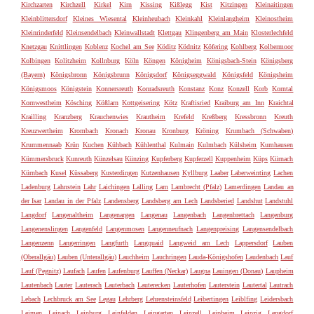
Kirchzarten
Kirchzell
Kirkel
Kirn
Kissing
Kißlegg
Kist
Kitzingen
Kleinaitingen
Kleinblittersdorf
Kleines Wiesental
Kleinheubach
Kleinkahl
Kleinlangheim
Kleinostheim
Kleinrinderfeld
Kleinsendelbach
Kleinwallstadt
Klettgau
Klingenberg am Main
Klosterlechfeld
Knetzgau
Knittlingen
Koblenz
Kochel am See
Köditz
Ködnitz
Köfering
Kohlberg
Kolbermoor
Kolbingen
Kolitzheim
Kollnburg
Köln
Köngen
Königheim
Königsbach-Stein
Königsberg
(Bayern)
Königsbronn
Königsbrunn
Königsdorf
Königseggwald
Königsfeld
Königsheim
Königsmoos
Königstein
Konnersreuth
Konradsreuth
Konstanz
Konz
Konzell
Korb
Korntal
Kornwestheim
Kösching
Kößlarn
Kottgeisering
Kötz
Kraftisried
Kraiburg am Inn
Kraichtal
Krailling
Kranzberg
Krauchenwies
Krautheim
Krefeld
Kreßberg
Kressbronn
Kreuth
Kreuzwertheim
Krombach
Kronach
Kronau
Kronburg
Kröning
Krumbach (Schwaben)
Krummennaab
Krün
Kuchen
Kühbach
Kühlenthal
Kulmain
Kulmbach
Külsheim
Kumhausen
Kümmersbruck
Kunreuth
Künzelsau
Künzing
Kupferberg
Kupferzell
Kuppenheim
Küps
Kürnach
Kürnbach
Kusel
Küssaberg
Kusterdingen
Kutzenhausen
Kyllburg
Laaber
Laberweinting
Lachen
Ladenburg
Lahnstein
Lahr
Laichingen
Lalling
Lam
Lambrecht (Pfalz)
Lamerdingen
Landau an
der Isar
Landau in der Pfalz
Landensberg
Landsberg am Lech
Landsberied
Landshut
Landstuhl
Langdorf
Langenaltheim
Langenargen
Langenau
Langenbach
Langenbrettach
Langenburg
Langenenslingen
Langenfeld
Langenmosen
Langenneufnach
Langenpreising
Langensendelbach
Langenzenn
Langerringen
Langfurth
Langquaid
Langweid am Lech
Lappersdorf
Lauben
(Oberallgäu)
Lauben (Unterallgäu)
Lauchheim
Lauchringen
Lauda-Königshofen
Laudenbach
Lauf
Lauf (Pegnitz)
Laufach
Laufen
Laufenburg
Lauffen (Neckar)
Laugna
Lauingen (Donau)
Laupheim
Lautenbach
Lauter
Lauterach
Lauterbach
Lauterecken
Lauterhofen
Lauterstein
Lautertal
Lautrach
Lebach
Lechbruck am See
Legau
Lehrberg
Lehrensteinsfeld
Leibertingen
Leiblfing
Leidersbach
Leimen
Leinach
Leinburg
Leinfelden
Leingarten
Leinzell
Leipheim
Leipzig
Lengdorf