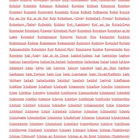
Rohrdorf
Rohrenfels
Röhrmoos
Röhrnbach
Roigheim
Röllbach
Römerstein
Ronsberg
Rosenberg
Rosenfeld
Rosengarten
Rosenheim
Röslau
Roßbach
Roßhaupten
Roßtal
Rostock
Rot am See
Rot an der Rot
Roth
Röthenbach (Allgäu)
Röthenbach (Pegnitz)
Rothenbuch
Rothenburg (Tauber)
Rothenfels
Röthlein
Rott (Landsberg)
Rott am Inn
Rottach-Egern
Rottenacker
Röttenbach (Erlangen)
Röttenbach (Roth)
Rottenbuch
Rottenburg
Rottenburg an der
Laaber
Rottendorf
Rotthalmünster
Röttingen
Rottweil
Rötz
Rückersdorf
Rückholz
Rudelzhausen
Rüdenau
Rüdenhausen
Ruderatshofen
Rudersberg
Ruderting
Rugendorf
Rügland
Ruhmannsfelden
Ruhpolding
Ruhr
Ruhstorf (Rott)
Rümmingen
Runding
Ruppertshofen
Rust
Rutesheim
Saal (Saale)
Saal an der Donau
Saaldorf-Surheim
Saar
Saarbrücken
Saarburg
Saarlouis
Saarwellingen
Sachsen bei Ansbach
Sachsenheim
Sachsenkam
Sailauf
Salach
Salching
Saldenburg
Salem
Salgen
Salz
Salzgitter
Salzweg
Samerberg
Sand am Main
Sandberg
Sandhausen
Sankt Englmar
Sankt Goar
Sankt Goarshausen
Sankt Oswald-Riedlhütte
Sankt
Wolfgang
Sasbach
Sasbachwalden
Satteldorf
Sauerlach
Sauldorf
Saulgrub
Schaffhausen
Schäftlarn
Schalkham
Schallbach
Schallstadt
Schauenstein
Schaufling
Schechen
Schechingen
Scheer
Schefflenz
Scheidegg
Scheinfeld
Schelklingen
Schemmerhofen
Schenkenzell
Schernfeld
Scherstetten
Scheßlitz
Scheuring
Scheyern
Schierling
Schifferstadt
Schiffweiler
Schillingsfürst
Schiltach
Schiltberg
Schirmitz
Schirnding
Schlaitdorf
Schlammersdorf
Schlat
Schleching
Schlehdorf
Schliengen
Schlier
Schlierbach
Schliersee
Schluchsee
Schlüsselfeld
Schmelz
Schmidgaden
Schmidmühlen
Schmiechen
Schnabelwaid
Schnaitsee
Schnaittach
Schnaittenbach
Schneckenlohe
Schneeberg
Schneizlreuth
Schnelldorf
Schnürpflingen
Schöfweg
Schollbrunn
Schöllkrippen
Schöllnach
Schömberg
Schonach
Schönaich
Schönau
Schönau (Niederbayern)
Schönau (Odenwald)
Schönau am Königssee
Schönau an der Brend
Schönberg (Niederbayern)