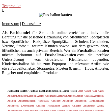
Testprodukt
Impressum
|
Datenschutz
Als
Fachhandel
für Sie auch online erreichbar - individuelle
Beratung für die passende Bezäunung von öffentlichen Sportplätzen
bzw. Sportflächen, Bolzplätze, Sportplätze in Schulen, Gemeinden,
Vereine, Städte u. weitere Kunden sowohl aus dem gewerblichen,
öffentlichen als auch privaten Bereich. Wer ein
Fussballtor kaufen
möchte bekommt auf
Fussballtor-kaufen
.com
die perfekte
Unterstützung - vom Großfeldtor, Kleinfeldtor, Jugendtor,
Kinderfussballtor bis hin zum Popuptor und relevante Artikel wie
etwa Fußballtornetze, Stoppnetze, Pfosten & mehr - Tipps, Anbieter,
Ratgeber und empfohlene Produkte.
Fußballtor kaufen? Fußball-Fachhandel
finden in Deiner Region:
Aach
Aachen
Aalen
Aarau
Abenberg
Abensberg
Absberg
Abstatt
Abtsgmünd
Abtswind
Achberg
Achern
Achslach
Achstetten
Adelberg
Adelmannsfelden
Adelschlag
Adelsdorf
Adelsheim
Adelshofen (Mittelfranken)
Adelshofen (Oberbayern)
Adelsried
Adelzhausen
Adenau
Adlkofen
Affalterbach
Affing
Aglasterhausen
Aham
Aholfing
Aholming
Ahorn
Ahorntal
Aicha vorm Wald
Aichach
Aichelberg