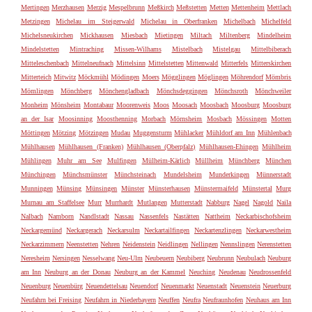
Mertingen
Merzhausen
Merzig
Mespelbrunn
Meßkirch
Meßstetten
Metten
Mettenheim
Mettlach
Metzingen
Michelau im Steigerwald
Michelau in Oberfranken
Michelbach
Michelfeld
Michelsneukirchen
Mickhausen
Miesbach
Mietingen
Miltach
Miltenberg
Mindelheim
Mindelstetten
Mintraching
Missen-Wilhams
Mistelbach
Mistelgau
Mittelbiberach
Mitteleschenbach
Mittelneufnach
Mittelsinn
Mittelstetten
Mittenwald
Mitterfels
Mitterskirchen
Mitterteich
Mitwitz
Möckmühl
Mödingen
Moers
Mögglingen
Möglingen
Möhrendorf
Mömbris
Mömlingen
Mönchberg
Mönchengladbach
Mönchsdeggingen
Mönchsroth
Mönchweiler
Monheim
Mönsheim
Montabaur
Moorenweis
Moos
Moosach
Moosbach
Moosburg
Moosburg
an der Isar
Moosinning
Moosthenning
Morbach
Mörnsheim
Mosbach
Mössingen
Motten
Möttingen
Mötzing
Mötzingen
Mudau
Muggensturm
Mühlacker
Mühldorf am Inn
Mühlenbach
Mühlhausen
Mühlhausen (Franken)
Mühlhausen (Oberpfalz)
Mühlhausen-Ehingen
Mühlheim
Mühlingen
Muhr am See
Mulfingen
Mülheim-Kärlich
Müllheim
Münchberg
München
Münchingen
Münchsmünster
Münchsteinach
Mundelsheim
Munderkingen
Münnerstadt
Munningen
Münsing
Münsingen
Münster
Münsterhausen
Münstermaifeld
Münstertal
Murg
Murnau am Staffelsee
Murr
Murrhardt
Mutlangen
Mutterstadt
Nabburg
Nagel
Nagold
Naila
Nalbach
Namborn
Nandlstadt
Nassau
Nassenfels
Nastätten
Nattheim
Neckarbischofsheim
Neckargemünd
Neckargerach
Neckarsulm
Neckartailfingen
Neckartenzlingen
Neckarwestheim
Neckarzimmern
Neenstetten
Nehren
Neidenstein
Neidlingen
Nellingen
Nennslingen
Nerenstetten
Neresheim
Nersingen
Nesselwang
Neu-Ulm
Neubeuern
Neubiberg
Neubrunn
Neubulach
Neuburg
am Inn
Neuburg an der Donau
Neuburg an der Kammel
Neuching
Neudenau
Neudrossenfeld
Neuenburg
Neuenbürg
Neuendettelsau
Neuendorf
Neuenmarkt
Neuenstadt
Neuenstein
Neuerburg
Neufahrn bei Freising
Neufahrn in Niederbayern
Neuffen
Neufra
Neufraunhofen
Neuhaus am Inn