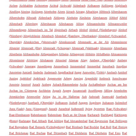
Aichen
Aichhalden
Aichstetten
Aichtal
Aichwald
Aidenbach
Aidhausen
Aidlingen
Aiglsbach
Aindling
Ainring
Aislingen
Aiterhofen
Aitern
Aitrach
Aitrang
Albaching
Albbruck
Albershausen
Albertshofen
Albstadt
Aldersbach
Aldingen
Alerheim
Alesheim
Aletshausen
Alfdorf
Alfeld
Allensbach
Allersberg
Allershausen
Alleshausen
Alling
Allmannshofen
Allmannsweiler
Allmendingen
Allmersbach im Tal
Alpirsbach
Altbach
Altdorf
Altdorf (Niederbayern)
Altdorf
(Nürnberg)
Alteglofsheim
Altenbuch
Altendorf (Bamberg, Oberfranken)
Altendorf (Schwandorf,
Oberpfalz)
Altenkirchen (Westerwald)
Altenkunstadt
Altenmarkt an der Alz
Altenmünster
Altenriet
Altenstadt (Iller)
Altenstadt (Schongau)
Altenstadt (Waldnaab)
Altensteig
Altenthann
Altertheim
Altfraunhofen
Althegnenberg
Altheim
Althengstett
Althütte
Altlußheim
Altmannstein
Altomünster
Altötting
Altshausen
Altusried
Alzenau
Alzey
Amberg (Oberpfalz)
Amberg
(Schwaben)
Amerang
Amerdingen
Ammerbuch
Ammerndorf
Ammerthal
Amorbach
Ampfing
Amstetten
Amtzell
Andechs
Andernach
Angelbachtal
Anger
Annweiler (Trifels)
Ansbach
Antdorf
Anzing
Apfeldorf
Apfeltrach
Appenweier
Arberg
Aresing
Argenbühl
Arnbruck
Arnschwang
Arnstein
Arnstorf
Arrach
Arzberg
Asbach-Bäumenheim
Ascha
Aschaffenburg
Aschau am Inn
Aschau im Chiemgau
Aschheim
Aspach
Asperg
Assamstadt
Asselfingen
Aßling
Attenhofen
Attenkirchen
Attenweiler
Atting
Au in der Hallertau
Aub
Aubstadt
Auenwald
Auerbach
(Niederbayern)
Auerbach (Oberpfalz)
Aufhausen
Aufseß
Auggen
Augsburg
Auhausen
Aulendorf
Aura (Saale)
Aura (Sinngrund)
Aurach
Aurachtal
Außernzell
Aying
Aystetten
Baar (Schwaben)
Baar-Ebenhausen
Babenhausen
Babensham
Bach an der Donau
Bacharach
Bachhagel
Bächingen
(Brenz)
Backnang
Bad Abbach
Bad Aibling
Bad Alexandersbad
Bad Bayersoien
Bad Bellingen
Bad Bergzabern
Bad Berneck (Fichtelgebirge)
Bad Birnbach
Bad Bocklet
Bad Boll
Bad Breisig
Bad Brückenau
Bad Buchau
Bad Ditzenbach
Bad Dürkheim
Bad Dürrheim
Bad Ems
Bad