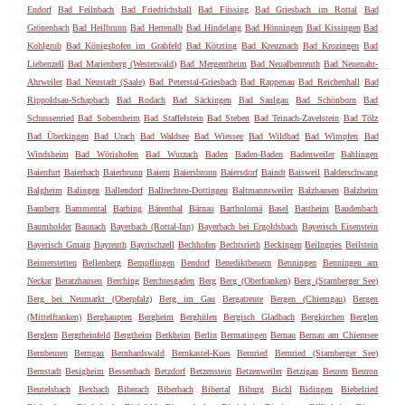
Endorf
Bad Feilnbach
Bad Friedrichshall
Bad Füssing
Bad Griesbach im Rottal
Bad
Grönenbach
Bad Heilbrunn
Bad Herrenalb
Bad Hindelang
Bad Hönningen
Bad Kissingen
Bad
Kohlgrub
Bad Königshofen im Grabfeld
Bad Kötzting
Bad Kreuznach
Bad Krozingen
Bad
Liebenzell
Bad Marienberg (Westerwald)
Bad Mergentheim
Bad Neualbenreuth
Bad Neuenahr-
Ahrweiler
Bad Neustadt (Saale)
Bad Peterstal-Griesbach
Bad Rappenau
Bad Reichenhall
Bad
Rippoldsau-Schapbach
Bad Rodach
Bad Säckingen
Bad Saulgau
Bad Schönborn
Bad
Schussenried
Bad Sobernheim
Bad Staffelstein
Bad Steben
Bad Teinach-Zavelstein
Bad Tölz
Bad Überkingen
Bad Urach
Bad Waldsee
Bad Wiessee
Bad Wildbad
Bad Wimpfen
Bad
Windsheim
Bad Wörishofen
Bad Wurzach
Baden
Baden-Baden
Badenweiler
Bahlingen
Baienfurt
Baierbach
Baierbrunn
Baiern
Baiersbronn
Baiersdorf
Baindt
Baisweil
Balderschwang
Balgheim
Balingen
Ballendorf
Ballrechten-Dottingen
Baltmannsweiler
Balzhausen
Balzheim
Bamberg
Bammental
Barbing
Bärenthal
Bärnau
Bartholomä
Basel
Bastheim
Baudenbach
Baumholder
Baunach
Bayerbach (Rottal-Inn)
Bayerbach bei Ergoldsbach
Bayerisch Eisenstein
Bayerisch Gmain
Bayreuth
Bayrischzell
Bechhofen
Bechtsrieth
Beckingen
Beilngries
Beilstein
Beimerstetten
Bellenberg
Bempflingen
Bendorf
Benediktbeuern
Benningen
Benningen am
Neckar
Beratzhausen
Berching
Berchtesgaden
Berg
Berg (Oberfranken)
Berg (Starnberger See)
Berg bei Neumarkt (Oberpfalz)
Berg im Gau
Bergatreute
Bergen (Chiemgau)
Bergen
(Mittelfranken)
Berghaupten
Bergheim
Berghülen
Bergisch Gladbach
Bergkirchen
Berglen
Berglern
Bergrheinfeld
Bergtheim
Berkheim
Berlin
Bermatingen
Bernau
Bernau am Chiemsee
Bernbeuren
Berngau
Bernhardswald
Bernkastel-Kues
Bernried
Bernried (Starnberger See)
Bernstadt
Besigheim
Bessenbach
Betzdorf
Betzenstein
Betzenweiler
Betzigau
Beuren
Beuron
Beutelsbach
Bexbach
Biberach
Biberbach
Bibertal
Biburg
Bichl
Bidingen
Biebelried