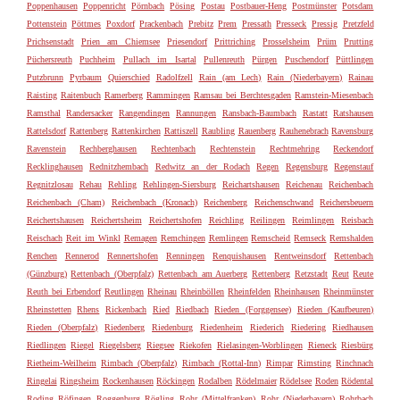
Poppenhausen
Poppenricht
Pörnbach
Pösing
Postau
Postbauer-Heng
Postmünster
Potsdam
Pottenstein
Pöttmes
Poxdorf
Prackenbach
Prebitz
Prem
Pressath
Presseck
Pressig
Pretzfeld
Prichsenstadt
Prien am Chiemsee
Priesendorf
Prittriching
Prosselsheim
Prüm
Prutting
Püchersreuth
Puchheim
Pullach im Isartal
Pullenreuth
Pürgen
Puschendorf
Püttlingen
Putzbrunn
Pyrbaum
Quierschied
Radolfzell
Rain (am Lech)
Rain (Niederbayern)
Rainau
Raisting
Raitenbuch
Ramerberg
Rammingen
Ramsau bei Berchtesgaden
Ramstein-Miesenbach
Ramsthal
Randersacker
Rangendingen
Rannungen
Ransbach-Baumbach
Rastatt
Ratshausen
Rattelsdorf
Rattenberg
Rattenkirchen
Rattiszell
Raubling
Rauenberg
Rauhenebrach
Ravensburg
Ravenstein
Rechberghausen
Rechtenbach
Rechtenstein
Rechtmehring
Reckendorf
Recklinghausen
Rednitzhembach
Redwitz an der Rodach
Regen
Regensburg
Regenstauf
Regnitzlosau
Rehau
Rehling
Rehlingen-Siersburg
Reichartshausen
Reichenau
Reichenbach
Reichenbach (Cham)
Reichenbach (Kronach)
Reichenberg
Reichenschwand
Reichersbeuern
Reichertshausen
Reichertsheim
Reichertshofen
Reichling
Reilingen
Reimlingen
Reisbach
Reischach
Reit im Winkl
Remagen
Remchingen
Remlingen
Remscheid
Remseck
Remshalden
Renchen
Rennerod
Rennertshofen
Renningen
Renquishausen
Rentweinsdorf
Rettenbach
(Günzburg)
Rettenbach (Oberpfalz)
Rettenbach am Auerberg
Rettenberg
Retzstadt
Reut
Reute
Reuth bei Erbendorf
Reutlingen
Rheinau
Rheinböllen
Rheinfelden
Rheinhausen
Rheinmünster
Rheinstetten
Rhens
Rickenbach
Ried
Riedbach
Rieden (Forggensee)
Rieden (Kaufbeuren)
Rieden (Oberpfalz)
Riedenberg
Riedenburg
Riedenheim
Riederich
Riedering
Riedhausen
Riedlingen
Riegel
Riegelsberg
Riegsee
Riekofen
Rielasingen-Worblingen
Rieneck
Riesbürg
Rietheim-Weilheim
Rimbach (Oberpfalz)
Rimbach (Rottal-Inn)
Rimpar
Rimsting
Rinchnach
Ringelai
Ringsheim
Rockenhausen
Röckingen
Rodalben
Rödelmaier
Rödelsee
Roden
Rödental
Roding
Röfingen
Roggenburg
Rögling
Rohr (Mittelfranken)
Rohr (Niederbayern)
Rohrbach