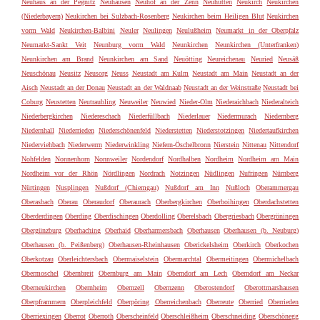
Neuhaus an der Pegnitz
Neuhausen
Neuhof an der Zenn
Neuhütten
Neukirch
Neukirchen
(Niederbayern)
Neukirchen bei Sulzbach-Rosenberg
Neukirchen beim Heiligen Blut
Neukirchen
vorm Wald
Neukirchen-Balbini
Neuler
Neulingen
Neulußheim
Neumarkt in der Oberpfalz
Neumarkt-Sankt Veit
Neunburg vorm Wald
Neunkirchen
Neunkirchen (Unterfranken)
Neunkirchen am Brand
Neunkirchen am Sand
Neuötting
Neureichenau
Neuried
Neusäß
Neuschönau
Neusitz
Neusorg
Neuss
Neustadt am Kulm
Neustadt am Main
Neustadt an der
Aisch
Neustadt an der Donau
Neustadt an der Waldnaab
Neustadt an der Weinstraße
Neustadt bei
Coburg
Neustetten
Neutraubling
Neuweiler
Neuwied
Nieder-Olm
Niederaichbach
Niederalteich
Niederbergkirchen
Niedereschach
Niederfüllbach
Niederlauer
Niedermurach
Niedernberg
Niedernhall
Niederrieden
Niederschönenfeld
Niederstetten
Niederstotzingen
Niedertaufkirchen
Niederviehbach
Niederwerrn
Niederwinkling
Niefern-Öschelbronn
Nierstein
Nittenau
Nittendorf
Nohfelden
Nonnenhorn
Nonnweiler
Nordendorf
Nordhalben
Nordheim
Nordheim am Main
Nordheim vor der Rhön
Nördlingen
Nordrach
Notzingen
Nüdlingen
Nufringen
Nürnberg
Nürtingen
Nusplingen
Nußdorf (Chiemgau)
Nußdorf am Inn
Nußloch
Oberammergau
Oberasbach
Oberau
Oberaudorf
Oberaurach
Oberbergkirchen
Oberboihingen
Oberdachstetten
Oberderdingen
Oberding
Oberdischingen
Oberdolling
Oberelsbach
Obergriesbach
Obergröningen
Obergünzburg
Oberhaching
Oberhaid
Oberharmersbach
Oberhausen
Oberhausen (b. Neuburg)
Oberhausen (b. Peißenberg)
Oberhausen-Rheinhausen
Oberickelsheim
Oberkirch
Oberkochen
Oberkotzau
Oberleichtersbach
Obermaiselstein
Obermarchtal
Obermeitingen
Obermichelbach
Obermoschel
Obernbreit
Obernburg am Main
Oberndorf am Lech
Oberndorf am Neckar
Oberneukirchen
Obernheim
Obernzell
Obernzenn
Oberostendorf
Oberottmarshausen
Oberpframmern
Oberpleichfeld
Oberpöring
Oberreichenbach
Oberreute
Oberried
Oberrieden
Oberriexingen
Oberrot
Oberroth
Oberscheinfeld
Oberschleißheim
Oberschneiding
Oberschönegg