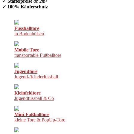
✓
Staffelpreise
ab 2m²
✓
100% Käuferschutz
Fussballtore
in Bodenhülsen
Mobile Tore
transportable Fußballtore
Jugendtore
Jugend-/Kinderfussball
Kleinfeldtore
Jugendfussball & Co
Mini-Fußballtore
kleine Tore & PopUp-Tore