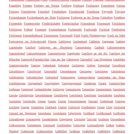
Fraunberg
Freiamt
Freiberg am Neckar
Freiburg
Freihung
Freilassing
Freinsheim
Freisen
Freising
Fremdingen
Frensdorf
Freudenberg
Freudenstadt
Freudental
Freystadt
Freyung
Frickenhausen
Frickenhausen am Main
Frickingen
Fridingen an der Donau
Fridolfing
Friedberg
Friedenfels
Friedenweiler
Friedrichshafen
Friedrichsthal
Friesenheim
Friesenried
Friolzheim
Frittlingen
Fröhnd
Fronreute
Frontenhausen
Fuchsmühl
Fuchsstadt
Fuchstal
Fünfstetten
Fürsteneck
Fürstenfeldbruck
Fürstenstein
Fürstenzell
Fürth
Furth (Niederbayern)
Furth im Wald
Furtwangen im Schwarzwald
Füssen
Gablingen
Gachenbach
Gädheim
Gaggenau
Gaiberg
Gaienhofen
Gaildorf
Gailingen am Hochrhein
Gaimersheim
Gaißach
Gallmersgarten
Gammelsdorf
Gammelshausen
Gammertingen
Gangkofen
Garching an der Alz
Garching bei
München
Garmisch-Partenkirchen
Gars am Inn
Gärtringen
Gattendorf
Gau-Algesheim
Gäufelden
Gaukönigshofen
Gauting
Gebenbach
Gebsattel
Gechingen
Gefrees
Geiersthal
Geiselbach
Geiselhöring
Geiselwind
Geisenfeld
Geisenhausen
Geisingen
Geislingen
Gelchsheim
Geldersheim
Gelsenkirchen
Geltendorf
Gemmingen
Gemmrigheim
Gemünden am Main
Genderkingen
Gengenbach
Georgenberg
Georgensgmünd
Gerabronn
Gerach
Geratskirchen
Gerbrunn
Geretsried
Gerhardshofen
Gerlingen
Germaringen
Germering
Germersheim
Gernsbach
Geroda
Geroldsgrün
Geroldshausen
Gerolfingen
Gerolsbach
Gerolstein
Gerolzhofen
Gersheim
Gerstetten
Gersthofen
Gerzen
Gesees
Geslau
Gessertshausen
Gestratz
Giebelstadt
Giengen
Gilching
Gingen
Glashütten
Glattbach
Glatten
Gleiritsch
Gleißenberg
Glonn
Glött
Glottertal
Gmund am Tegernsee
Gnotzheim
Gochsheim
Göggingen
Goldbach
Goldkronach
Gollhofen
Gomadingen
Gomaringen
Gondelsheim
Göppingen
Görisried
Görwihl
Gosheim
Gössenheim
Gößweinstein
Gottenheim
Gotteszell
Gottfrieding
Göttingen
Gottmadingen
Graben
Graben-
Neudorf
Grabenstätt
Grabenstetten
Gräfelfing
Grafenau
Grafenberg
Gräfenberg
Gräfendorf