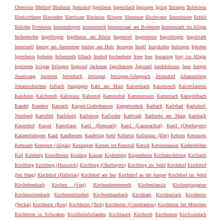
Oberstein
Iffeldorf
Iffezheim
Igensdorf
Igersheim
Iggensbach
Iggingen
Igling
Ihringen
Ihrlerstein
Illerkirchberg
Illerrieden
Illertissen
Illesheim
Illingen
Illmensee
Illschwang
Ilmmünster
Ilsfeld
Ilshofen
Ilvesheim
Immendingen
Immenreuth
Immenstaad am Bodensee
Immenstadt im Allgäu
Inchenhofen
Ingelfingen
Ingelheim am Rhein
Ingenried
Ingersheim
Ingoldingen
Ingolstadt
Innernzell
Inning am Ammersee
Inning am Holz
Insingen
Inzell
Inzigkofen
Inzlingen
Iphofen
Ippesheim
Ipsheim
Irchenrieth
Irlbach
Irndorf
Irschenberg
Irsee
Isen
Ismaning
Isny im Allgäu
Ispringen
Issigau
Ittlingen
Itzgrund
Jachenau
Jagsthausen
Jagstzell
Jandelsbrunn
Jena
Jengen
Jesenwang
Jestetten
Jettenbach
Jettingen
Jettingen-Scheppach
Jetzendorf
Johannesberg
Johanniskirchen
Julbach
Jungingen
Kahl am Main
Kaisersbach
Kaisersesch
Kaiserslautern
Kaisheim
Kalchreuth
Kallmünz
Kaltental
Kammeltal
Kammerstein
Kammlach
Kämpfelbach
Kandel
Kandern
Kanzach
Kappel-Grafenhausen
Kappelrodeck
Karbach
Karlsbad
Karlsdorf-
Neuthard
Karlsfeld
Karlshuld
Karlskron
Karlsruhe
Karlstadt
Karlstein am Main
Karsbach
Kasendorf
Kassel
Kastellaun
Kastl (Kemnath)
Kastl (Lauterachtal)
Kastl (Oberbayern)
Katzenelnbogen
Kaub
Kaufbeuren
Kaufering
Kehl
Kelheim
Kellmünz (Iller)
Keltern
Kemmern
Kemnath
Kempten (Allgäu)
Kenzingen
Kernen im Remstal
Ketsch
Kettershausen
Kiefersfelden
Kiel
Kienberg
Kieselbronn
Kinding
Kinsau
Kipfenberg
Kippenheim
Kirchanschöring
Kirchardt
Kirchberg
Kirchberg (Hunsrück)
Kirchberg (Oberbayern)
Kirchberg im Wald
Kirchdorf
Kirchdorf
(bei Haag)
Kirchdorf (Hallertau)
Kirchdorf am Inn
Kirchdorf an der Amper
Kirchdorf im Wald
Kirchehrenbach
Kirchen (Sieg)
Kirchendemenreuth
Kirchenlamitz
Kirchenpingarten
Kirchensittenbach
Kirchentellinsfurt
Kirchenthumbach
Kirchham
Kirchhaslach
Kirchheim
(Neckar)
Kirchheim (Ries)
Kirchheim (Teck)
Kirchheim (Unterfranken)
Kirchheim bei München
Kirchheim in Schwaben
Kirchheimbolanden
Kirchlauter
Kirchroth
Kirchseeon
Kirchweidach