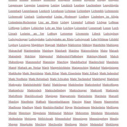
Lengenwang
Lenggries
Lenningen
Lenting
Lenzkirch
Leonberg
Leuchtenberg
Leupoldsgrün
Leutenbach
Leutershausen
Leutkirch
Leverkusen
Lichtenau
Lichtenberg
Lichtenfels
Lichtenstein
Lichtenwald
Limbach
Limburgerhof
Lindau (Bodensee)
Lindberg
Lindenberg im Allgäu
Linkenheim-Hochstetten
Linz am Rhein
Lisberg
Litzendorf
Lobbach
Löchgau
Loffenau
Löffingen
Lohberg
Lohkirchen
Lohr am Main
Loiching
Loitzendorf
Lonnerstadt
Lonsee
Lorch
Lörrach
Losheim am See
Loßburg
Lottstetten
Löwenstein
Lübeck
Ludwigsburg
Ludwigschorgast
Ludwigshafen
Ludwigshafen am Rhein
Ludwigsstadt
Luhe-Wildenau
Lülsfeld
Lupburg
Lutzingen
Magdeburg
Magstadt
Mahlberg
Mahlstetten
Mähring
Maierhöfen
Maihingen
Mainaschaff
Mainbernheim
Mainburg
Mainhardt
Mainleus
Mainstockheim
Mainz
Maisach
Maitenbeth
Malching
Malgersdorf
Mallersdorf-Pfaffenberg
Malsburg-Marzell
Malsch
Malterdingen
Mammendorf
Mamming
Manching
Mandelbachtal
Manderscheid
Mannheim
Mantel
Marbach am Neckar
March
Margetshöchheim
Mariaposching
Markdorf
Markgröningen
Marklkofen
Markt Berolzheim
Markt Bibart
Markt Einersheim
Markt Erlbach
Markt Indersdorf
Markt Nordheim
Markt Rettenbach
Markt Schwaben
Markt Taschendorf
Marktbergel
Marktbreit
Marktgraitz
Marktheidenfeld
Marktl
Marktleugast
Marktleuthen
Marktoberdorf
Marktoffingen
Marktredwitz
Marktrodach
Marktschellenberg
Marktschorgast
Marktsteft
Marktzeuln
Marloffstein
Maroldsweisach
Marpingen
Marquartstein
Martinsheim
Marxheim
Marxzell
Marzling
Maselheim
Maßbach
Massenbachhausen
Massing
Mauer
Mauern
Mauerstetten
Maulbronn
Maulburg
Mauth
Maxhütte-Haidhof
Mayen
Meckenbeuren
Meckesheim
Medlingen
Meeder
Meersburg
Megesheim
Mehlmeisel
Mehring
Mehrstetten
Meinheim
Meisenheim
Meißenheim
Meitingen
Mellrichstadt
Memmelsdorf
Memmingen
Memmingerberg
Mendig
Mengen
Mengkofen
Merching
Merchweiler
Merdingen
Mering
Merkendorf
Merklingen