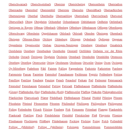
Oberschwarzach
Oberschweinbach
Obersinn
Obersöchering
Obersontheim
Oberstadion
Oberstaufen
Oberstdorf
Oberstenfeld
Oberstreu
Obersulm
Obersüßbach
Obertaufkirchen
Oberteuringen
Oberthal
Oberthulba
Obertraubling
Obertrubach
Oberviechtach
Oberwesel
Oberwolfach
Obing
Obrigheim
Ochsenfurt
Ochsenhausen
Odelzhausen
Oedheim
Oerlenbach
Oettingen in Bayern
Offenau
Offenbach
Offenberg
Offenburg
Offenhausen
Offingen
Ofterdingen
Ofterschwang
Oftersheim
Oggelshausen
Ohlsbach
Ohlstadt
Ohmden
Öhningen
Ohrenbach
Öhringen
Ölbronn-Dürrn
Olching
Oldenburg
Öllingen
Opfenbach
Öpfingen
Oppenau
Oppenheim
Oppenweiler
Ornbau
Orsingen-Nenzingen
Ortenberg
Ortenburg
Osnabrück
Ostelsheim
Osterberg
Osterburken
Osterhofen
Osterzell
Ostfildern
Ostheim vor der Rhön
Osthofen
Ostrach
Östringen
Ötigheim
Ötisheim
Ottenbach
Ottenhofen
Ottenhöfen
Ottensoos
Otterberg
Otterfing
Ottersweier
Otting
Ottobeuren
Ottobrunn
Ottweiler
Otzing
Owen
Owingen
Oy-Mittelberg
Paderborn
Pähl
Painten
Palling
Pappenheim
Parkstein
Parkstetten
Parsberg
Partenstein
Passau
Pastetten
Patersdorf
Paunzhausen
Pechbrunn
Pegnitz
Peißenberg
Peiting
Pemfling
Pentling
Penzberg
Penzing
Perach
Perasdorf
Perkam
Perl
Perlesreut
Petersaurach
Petersdorf
Petershausen
Pettendorf
Petting
Pettstadt
Pfaffenhausen
Pfaffenhofen
Pfaffenhofen
(Glonn)
Pfaffenhofen (Ilm)
Pfaffenhofen (Roth)
Pfaffenweiler
Pfaffing
Pfakofen
Pfalzgrafenweiler
Pfarrkirchen
Pfarrweisach
Pfatter
Pfedelbach
Pfeffenhausen
Pfinztal
Pfofeld
Pförring
Pforzen
Pforzheim
Pfreimd
Pfronstetten
Pfronten
Pfullendorf
Pfullingen
Philippsburg
Philippsreut
Piding
Pielenhofen
Pilsach
Pilsting
Pinzberg
Pirk
Pirmasens
Pittenhart
Planegg
Plankenfels
Plankstadt
Plattling
Plech
Pleidelsheim
Pleinfeld
Pleiskirchen
Pleß
Pleystein
Pliening
Pliezhausen
Plochingen
Plößberg
Plüderhausen
Pocking
Pöcking
Poing
Polch
Pollenfeld
Polling (Mühldorf)
Polling (Weilheim)
Polsingen
Pommelsbrunn
Pommersfelden