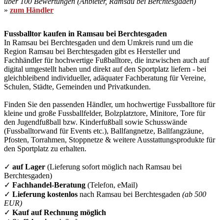
über 100 Bewertungen (Anbieter, Ramsau bei Berchtesgaden)
»
zum Händler
Fussballtor kaufen in Ramsau bei Berchtesgaden
In Ramsau bei Berchtesgaden und dem Umkreis rund um die
Region Ramsau bei Berchtesgaden gibt es Hersteller und
Fachhändler für hochwertige Fußballtore, die inzwischen auch auf
digital umgestellt haben und direkt auf den Sportplatz liefern - bei
gleichbleibend individueller, adäquater Fachberatung für Vereine,
Schulen, Städte, Gemeinden und Privatkunden.
Finden Sie den passenden Händler, um hochwertige Fussballtore für
kleine und große Fussballfelder, Bolzplatztore, Minitore, Tore für
den Jugendfußball bzw. Kinderfußball sowie Schusswände
(Fussballtorwand für Events etc.), Ballfangnetze, Ballfangzäune,
Pfosten, Torrahmen, Stoppnetze & weitere Ausstattungsprodukte für
den Sportplatz zu erhalten.
✓
auf Lager
(Lieferung sofort möglich nach Ramsau bei
Berchtesgaden)
✓
Fachhandel-Beratung
(Telefon, eMail)
✓
Lieferung kostenlos
nach Ramsau bei Berchtesgaden
(ab 500
EUR)
✓
Kauf auf Rechnung möglich