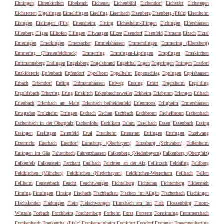
Ehningen
Ehrenkirchen
Eibelstadt
Eichenau
Eichenbühl
Eichendorf
Eichstätt
Eichstegen
Eichstetten
Eigeltingen
Eimeldingen
Eiselfing
Eisenbach
Eisenberg
Eisenberg (Pfalz)
Eisenheim
Eisingen
Eislingen (Fils)
Eitensheim
Eitting
Elchesheim-Illingen
Elchingen
Elfershausen
Ellenberg
Ellgau
Ellhofen
Ellingen
Ellwangen
Ellzee
Elsendorf
Elsenfeld
Eltmann
Elzach
Elztal
Emeringen
Emerkingen
Emersacker
Emmelshausen
Emmendingen
Emmering (Ebersberg)
Emmering (Fürstenfeldbruck)
Emmerting
Emmingen-Liptingen
Empfingen
Emskirchen
Emtmannsberg
Endingen
Engelsberg
Engelsbrand
Engelthal
Engen
Engstingen
Eningen
Ensdorf
Enzklösterle
Epfenbach
Epfendorf
Eppelborn
Eppelheim
Eppenschlag
Eppingen
Eppishausen
Erbach
Erbendorf
Erding
Erdmannhausen
Erdweg
Eresing
Erfurt
Ergersheim
Ergolding
Ergoldsbach
Erharting
Ering
Eriskirch
Erkenbrechtsweiler
Erkheim
Erlabrunn
Erlangen
Erlbach
Erlenbach
Erlenbach am Main
Erlenbach beiheidenfeld
Erlenmoos
Erligheim
Ermershausen
Ernsgaden
Erolzheim
Ertingen
Eschach
Eschau
Eschbach
Eschbronn
Eschelbronn
Eschenbach
Eschenbach in der Oberpfalz
Eschenlohe
Eschlkam
Eslarn
Esselbach
Essen
Essenbach
Essing
Essingen
Esslingen
Estenfeld
Ettal
Ettenheim
Ettenstatt
Ettlingen
Ettringen
Etzelwang
Etzenricht
Euerbach
Euerdorf
Eurasburg (Oberbayern)
Eurasburg (Schwaben)
Eußenheim
Eutingen im Gäu
Fahrenbach
Fahrenzhausen
Falkenberg (Niederbayern)
Falkenberg (Oberpfalz)
Falkenfels
Falkenstein
Farchant
Faulbach
Feichten an der Alz
Feilitzsch
Feldafing
Feldberg
Feldkirchen (München)
Feldkirchen (Niederbayern)
Feldkirchen-Westerham
Fellbach
Fellen
Fellheim
Fensterbach
Feucht
Feuchtwangen
Fichtelberg
Fichtenau
Fichtenberg
Filderstadt
Finning
Finningen
Finsing
Fischach
Fischbachau
Fischen im Allgäu
Fischerbach
Fischingen
Flachslanden
Fladungen
Flein
Fleischwangen
Flintsbach am Inn
Floß
Flossenbürg
Fluorn-
Winzeln
Forbach
Forchheim
Forchtenberg
Forheim
Forst
Forstern
Forstinning
Frammersbach
Frankenhardt
Frankenthal (Pfalz)
Frankenwinheim
Frankfurt
Frasdorf
Frauenau
Frauenneuharting