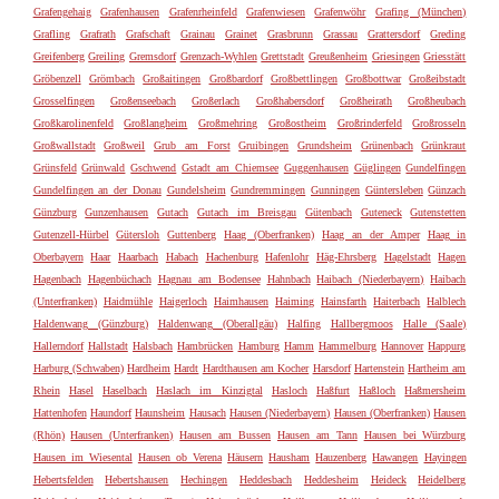
Grafengehaig
Grafenhausen
Grafenrheinfeld
Grafenwiesen
Grafenwöhr
Grafing (München)
Grafling
Grafrath
Grafschaft
Grainau
Grainet
Grasbrunn
Grassau
Grattersdorf
Greding
Greifenberg
Greiling
Gremsdorf
Grenzach-Wyhlen
Grettstadt
Greußenheim
Griesingen
Griesstätt
Gröbenzell
Grömbach
Großaitingen
Großbardorf
Großbettlingen
Großbottwar
Großeibstadt
Grosselfingen
Großenseebach
Großerlach
Großhabersdorf
Großheirath
Großheubach
Großkarolinenfeld
Großlangheim
Großmehring
Großostheim
Großrinderfeld
Großrosseln
Großwallstadt
Großweil
Grub am Forst
Gruibingen
Grundsheim
Grünenbach
Grünkraut
Grünsfeld
Grünwald
Gschwend
Gstadt am Chiemsee
Guggenhausen
Güglingen
Gundelfingen
Gundelfingen an der Donau
Gundelsheim
Gundremmingen
Gunningen
Güntersleben
Günzach
Günzburg
Gunzenhausen
Gutach
Gutach im Breisgau
Gütenbach
Guteneck
Gutenstetten
Gutenzell-Hürbel
Gütersloh
Guttenberg
Haag (Oberfranken)
Haag an der Amper
Haag in
Oberbayern
Haar
Haarbach
Habach
Hachenburg
Hafenlohr
Häg-Ehrsberg
Hagelstadt
Hagen
Hagenbach
Hagenbüchach
Hagnau am Bodensee
Hahnbach
Haibach (Niederbayern)
Haibach
(Unterfranken)
Haidmühle
Haigerloch
Haimhausen
Haiming
Hainsfarth
Haiterbach
Halblech
Haldenwang (Günzburg)
Haldenwang (Oberallgäu)
Halfing
Hallbergmoos
Halle (Saale)
Hallerndorf
Hallstadt
Halsbach
Hambrücken
Hamburg
Hamm
Hammelburg
Hannover
Happurg
Harburg (Schwaben)
Hardheim
Hardt
Hardthausen am Kocher
Harsdorf
Hartenstein
Hartheim am
Rhein
Hasel
Haselbach
Haslach im Kinzigtal
Hasloch
Haßfurt
Haßloch
Haßmersheim
Hattenhofen
Haundorf
Haunsheim
Hausach
Hausen (Niederbayern)
Hausen (Oberfranken)
Hausen
(Rhön)
Hausen (Unterfranken)
Hausen am Bussen
Hausen am Tann
Hausen bei Würzburg
Hausen im Wiesental
Hausen ob Verena
Häusern
Hausham
Hauzenberg
Hawangen
Hayingen
Hebertsfelden
Hebertshausen
Hechingen
Heddesbach
Heddesheim
Heideck
Heidelberg