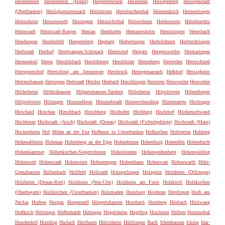
Heidenheim
Heidenheim (Brenz)
Heigenbrücken
Heilbronn
Heiligenberg
Heiligenstadt
(Oberfranken)
Heiligkreuzsteinach
Heilsbronn
Heimbuchenthal
Heimenkirch
Heimertingen
Heimsheim
Heinersreuth
Heiningen
Heinrichsthal
Heitersheim
Heldenstein
Helmbrechts
Helmstadt
Helmstadt-Bargen
Hemau
Hemhofen
Hemmersheim
Hemmingen
Hemsbach
Hendungen
Henfenfeld
Hengersberg
Hepberg
Herbertingen
Herbolzheim
Herbrechtingen
Herbstadt
Herdorf
Herdwangen-Schönach
Heretsried
Hergatz
Hergensweiler
Hermaringen
Hermeskeil
Herne
Heroldsbach
Heroldsberg
Heroldstatt
Herrenberg
Herrieden
Herrischried
Herrngiersdorf
Herrsching am Ammersee
Hersbruck
Herzogenaurach
Heßdorf
Hessigheim
Hettenshausen
Hettingen
Hettstadt
Hetzles
Heubach
Heuchlingen
Heustreu
Heusweiler
Heuweiler
Hildesheim
Hildrizhausen
Hilgertshausen-Tandern
Hillesheim
Hilpoltstein
Hiltenfingen
Hiltpoltstein
Hilzingen
Himmelkron
Himmelstadt
Hinterschmiding
Hinterzarten
Hirrlingen
Hirschaid
Hirschau
Hirschbach
Hirschberg
Hitzhofen
Höchberg
Hochdorf
Höchenschwand
Höchheim
Höchstadt (Aisch)
Höchstädt (Donau)
Höchstädt (Fichtelgebirge)
Hochstadt (Main)
Hockenheim
Hof
Höfen an der Enz
Hofheim in Unterfranken
Hofkirchen
Hofstetten
Hohberg
Hohenaltheim
Hohenau
Hohenberg an der Eger
Hohenbrunn
Hohenburg
Hohenfels
Hohenfurch
Hohenkammer
Höhenkirchen-Siegertsbrunn
Hohenlinden
Hohenpeißenberg
Hohenpolding
Hohenroth
Hohenstadt
Hohenstein
Hohentengen
Hohenthann
Hohenwart
Hohenwarth
Höhr-
Grenzhausen
Hollenbach
Hollfeld
Hollstadt
Holzgerlingen
Holzgünz
Holzheim (Dillingen)
Holzheim (Donau-Ries)
Holzheim (Neu-Ulm)
Holzheim am Forst
Holzkirch
Holzkirchen
(Oberbayern)
Holzkirchen (Unterfranken)
Holzmaden
Homburg
Hopferau
Höpfingen
Horb am
Neckar
Horben
Horgau
Horgenzell
Hörgertshausen
Hornbach
Hornberg
Hösbach
Höslwang
Hoßkirch
Höttingen
Hüffenhardt
Hüfingen
Hügelsheim
Huglfing
Huisheim
Hülben
Hummeltal
Hunderdorf
Hunding
Hurlach
Hutthurm
Hüttisheim
Hüttlingen
Ibach
Ichenhausen
Icking
Idar-