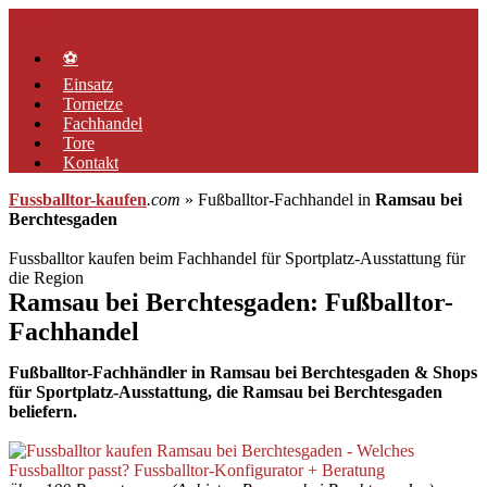
Zum
Menü
Inhalt
springen
⚽
Einsatz
Tornetze
Fachhandel
Tore
Kontakt
Fussballtor-kaufen
.com
» Fußballtor-Fachhandel in
Ramsau bei
Berchtesgaden
Fussballtor kaufen beim Fachhandel für Sportplatz-Ausstattung für
die Region
Ramsau bei Berchtesgaden: Fußballtor-
Fachhandel
Fußballtor-Fachhändler in Ramsau bei Berchtesgaden & Shops
für Sportplatz-Ausstattung, die Ramsau bei Berchtesgaden
beliefern.