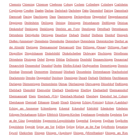
Chemnitz
Chieming
Chiemsee
Cleebronn
Coburg
Cochem
Collenberg
Colmberg
Crailsheim
Creglingen
Creußen
Daaden
Dachau
Dachsbach
Dachsberg
Dahn
Daisendorf
Daiting
Dammbach
Darmstadt
Dasing
Dauchingen
Daun
Dautmergen
Deckenpfronn
Deggendorf
Deggenhausertal
Deggingen
Deidesheim
Deilingen
Deining
Deiningen
Deisenhausen
Deißlingen
Deizisau
Denkendorf
Denkingen
Denklingen
Dentlein am Forst
Denzlingen
Dettelbach
Dettenhausen
Dettenheim
Dettighofen
Dettingen
Deuerling
Diebach
Diedorf
Dielheim
Dierdorf
Diespeck
Dießen (Ammersee)
Dietenheim
Dietenhofen
Dietersburg
Dietersheim
Dieterskirchen
Dietfurt an
der Altmühl
Dietingen
Dietmannsried
Dietramszell
Diez
Dillingen (Donau)
Dillingen (Saar)
Dingolfing
Dingolshausen
Dinkelsbühl
Dinkelscherben
Dirlewang
Dischingen
Dittelbrunn
Dittenheim
Ditzingen
Dobel
Dogern
Döhlau
Dollnstein
Dombühl
Donaueschingen
Donaustauf
Donauwörth
Donnersdorf
Donzdorf
Dorfen
Dörfles-Esbach
Dorfprozelten
Dormettingen
Dormitz
Dornhan
Dornstadt
Dornstetten
Dortmund
Dörzbach
Dossenheim
Dotternhausen
Drachselsried
Drackenstein
Dresden
Duggendorf
Duisburg
Dunningen
Durach
Durbach
Dürbheim
Durchhausen
Durlangen
Dürmentingen
Durmersheim
Dürnau
Dürrlauingen
Dürrwangen
Düsseldorf
Dußlingen
Ebelsbach
Ebensfeld
Ebenweiler
Eberbach
Eberdingen
Eberfing
Eberhardzell
Ebermannsdorf
Ebermannstadt
Ebern
Ebersbach (Fils)
Ebersbach-Musbach
Ebersberg
Ebersdorf bei Coburg
Ebershausen
Eberstadt
Ebhausen
Ebnath
Ebrach
Ebringen
Eching (Freising)
Eching (Landshut)
Eching am Ammersee
Echterdingen
Eckental
Eckersdorf
Edelsfeld
Edenkoben
Ederheim
Edingen-Neckarhausen
Edling
Effeltrich
Efringen-Kirchen
Egenhausen
Egenhofen
Egesheim
Egg
an der Günz
Eggenfelden
Eggenstein-Leopoldshafen
Eggenthal
Eggingen
Egglham
Egglkofen
Eggolsheim
Eggstätt
Eging am See
Eglfing
Egling
Egling an der Paar
Egloffstein
Egmating
Egweil
Ehekirchen
Ehingen
Ehingen (Augsburg)
Ehingen (Mittelfranken)
Ehingen am Ries