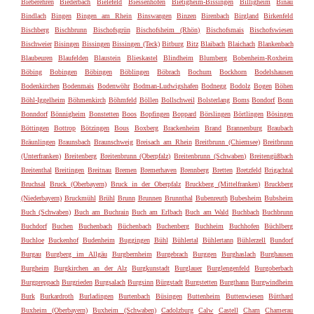
Bieberehren
Biederbach
Bielefeld
Biessenhofen
Bietigheim-Bissingen
Billigheim
Binau
Bindlach
Bingen
Bingen am Rhein
Binswangen
Binzen
Birenbach
Birgland
Birkenfeld
Bischberg
Bischbrunn
Bischofsgrün
Bischofsheim (Rhön)
Bischofsmais
Bischofswiesen
Bischweier
Bisingen
Bissingen
Bissingen (Teck)
Bitburg
Bitz
Blaibach
Blaichach
Blankenbach
Blaubeuren
Blaufelden
Blaustein
Blieskastel
Blindheim
Blumberg
Bobenheim-Roxheim
Böbing
Bobingen
Böbingen
Böblingen
Böbrach
Bochum
Bockhorn
Bodelshausen
Bodenkirchen
Bodenmais
Bodenwöhr
Bodman-Ludwigshafen
Bodnegg
Bodolz
Bogen
Böhen
Böhl-Iggelheim
Böhmenkirch
Böhmfeld
Böllen
Bollschweil
Bolsterlang
Boms
Bondorf
Bonn
Bonndorf
Bönnigheim
Bonstetten
Boos
Bopfingen
Boppard
Börslingen
Börtlingen
Bösingen
Böttingen
Bottrop
Bötzingen
Bous
Boxberg
Brackenheim
Brand
Brannenburg
Braubach
Bräunlingen
Braunsbach
Braunschweig
Breisach am Rhein
Breitbrunn (Chiemsee)
Breitbrunn
(Unterfranken)
Breitenberg
Breitenbrunn (Oberpfalz)
Breitenbrunn (Schwaben)
Breitengüßbach
Breitenthal
Breitingen
Breitnau
Bremen
Bremerhaven
Brennberg
Bretten
Bretzfeld
Brigachtal
Bruchsal
Bruck (Oberbayern)
Bruck in der Oberpfalz
Bruckberg (Mittelfranken)
Bruckberg
(Niederbayern)
Bruckmühl
Brühl
Brunn
Brunnen
Brunnthal
Bubenreuth
Bubesheim
Bubsheim
Buch (Schwaben)
Buch am Buchrain
Buch am Erlbach
Buch am Wald
Buchbach
Buchbrunn
Buchdorf
Buchen
Buchenbach
Büchenbach
Buchenberg
Buchheim
Buchhofen
Büchlberg
Buchloe
Buckenhof
Budenheim
Buggingen
Bühl
Bühlertal
Bühlertann
Bühlerzell
Bundorf
Burgau
Burgberg im Allgäu
Burgbernheim
Burgebrach
Burggen
Burghaslach
Burghausen
Burgheim
Burgkirchen an der Alz
Burgkunstadt
Burglauer
Burglengenfeld
Burgoberbach
Burgpreppach
Burgrieden
Burgsalach
Burgsinn
Bürgstadt
Burgstetten
Burgthann
Burgwindheim
Burk
Burkardroth
Burladingen
Burtenbach
Büsingen
Buttenheim
Buttenwiesen
Bütthard
Buxheim (Oberbayern)
Buxheim (Schwaben)
Cadolzburg
Calw
Castell
Cham
Chamerau