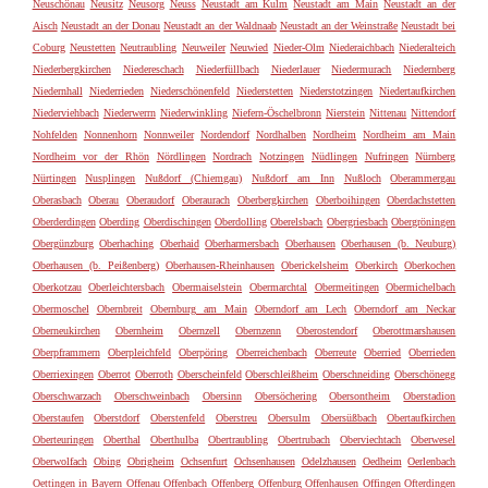
Neuschönau
Neusitz
Neusorg
Neuss
Neustadt am Kulm
Neustadt am Main
Neustadt an der
Aisch
Neustadt an der Donau
Neustadt an der Waldnaab
Neustadt an der Weinstraße
Neustadt bei
Coburg
Neustetten
Neutraubling
Neuweiler
Neuwied
Nieder-Olm
Niederaichbach
Niederalteich
Niederbergkirchen
Niedereschach
Niederfüllbach
Niederlauer
Niedermurach
Niedernberg
Niedernhall
Niederrieden
Niederschönenfeld
Niederstetten
Niederstotzingen
Niedertaufkirchen
Niederviehbach
Niederwerrn
Niederwinkling
Niefern-Öschelbronn
Nierstein
Nittenau
Nittendorf
Nohfelden
Nonnenhorn
Nonnweiler
Nordendorf
Nordhalben
Nordheim
Nordheim am Main
Nordheim vor der Rhön
Nördlingen
Nordrach
Notzingen
Nüdlingen
Nufringen
Nürnberg
Nürtingen
Nusplingen
Nußdorf (Chiemgau)
Nußdorf am Inn
Nußloch
Oberammergau
Oberasbach
Oberau
Oberaudorf
Oberaurach
Oberbergkirchen
Oberboihingen
Oberdachstetten
Oberderdingen
Oberding
Oberdischingen
Oberdolling
Oberelsbach
Obergriesbach
Obergröningen
Obergünzburg
Oberhaching
Oberhaid
Oberharmersbach
Oberhausen
Oberhausen (b. Neuburg)
Oberhausen (b. Peißenberg)
Oberhausen-Rheinhausen
Oberickelsheim
Oberkirch
Oberkochen
Oberkotzau
Oberleichtersbach
Obermaiselstein
Obermarchtal
Obermeitingen
Obermichelbach
Obermoschel
Obernbreit
Obernburg am Main
Oberndorf am Lech
Oberndorf am Neckar
Oberneukirchen
Obernheim
Obernzell
Obernzenn
Oberostendorf
Oberottmarshausen
Oberpframmern
Oberpleichfeld
Oberpöring
Oberreichenbach
Oberreute
Oberried
Oberrieden
Oberriexingen
Oberrot
Oberroth
Oberscheinfeld
Oberschleißheim
Oberschneiding
Oberschönegg
Oberschwarzach
Oberschweinbach
Obersinn
Obersöchering
Obersontheim
Oberstadion
Oberstaufen
Oberstdorf
Oberstenfeld
Oberstreu
Obersulm
Obersüßbach
Obertaufkirchen
Oberteuringen
Oberthal
Oberthulba
Obertraubling
Obertrubach
Oberviechtach
Oberwesel
Oberwolfach
Obing
Obrigheim
Ochsenfurt
Ochsenhausen
Odelzhausen
Oedheim
Oerlenbach
Oettingen in Bayern
Offenau
Offenbach
Offenberg
Offenburg
Offenhausen
Offingen
Ofterdingen