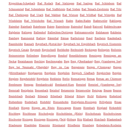
Rippoldsau-Schapbach
Bad Rodach
Bad Säckingen
Bad Saulgau
Bad Schönborn
Bad
Schussenried
Bad Sobernheim
Bad Staffelstein
Bad Steben
Bad Teinach-Zavelstein
Bad Tölz
Bad Überkingen
Bad Urach
Bad Waldsee
Bad Wiessee
Bad Wildbad
Bad Wimpfen
Bad
Windsheim
Bad Wörishofen
Bad Wurzach
Baden
Baden-Baden
Badenweiler
Bahlingen
Baienfurt
Baierbach
Baierbrunn
Baiern
Baiersbronn
Baiersdorf
Baindt
Baisweil
Balderschwang
Balgheim
Balingen
Ballendorf
Ballrechten-Dottingen
Baltmannsweiler
Balzhausen
Balzheim
Bamberg
Bammental
Barbing
Bärenthal
Bärnau
Bartholomä
Basel
Bastheim
Baudenbach
Baumholder
Baunach
Bayerbach (Rottal-Inn)
Bayerbach bei Ergoldsbach
Bayerisch Eisenstein
Bayerisch Gmain
Bayreuth
Bayrischzell
Bechhofen
Bechtsrieth
Beckingen
Beilngries
Beilstein
Beimerstetten
Bellenberg
Bempflingen
Bendorf
Benediktbeuern
Benningen
Benningen am
Neckar
Beratzhausen
Berching
Berchtesgaden
Berg
Berg (Oberfranken)
Berg (Starnberger See)
Berg bei Neumarkt (Oberpfalz)
Berg im Gau
Bergatreute
Bergen (Chiemgau)
Bergen
(Mittelfranken)
Berghaupten
Bergheim
Berghülen
Bergisch Gladbach
Bergkirchen
Berglen
Berglern
Bergrheinfeld
Bergtheim
Berkheim
Berlin
Bermatingen
Bernau
Bernau am Chiemsee
Bernbeuren
Berngau
Bernhardswald
Bernkastel-Kues
Bernried
Bernried (Starnberger See)
Bernstadt
Besigheim
Bessenbach
Betzdorf
Betzenstein
Betzenweiler
Betzigau
Beuren
Beuron
Beutelsbach
Bexbach
Biberach
Biberbach
Bibertal
Biburg
Bichl
Bidingen
Biebelried
Bieberehren
Biederbach
Bielefeld
Biessenhofen
Bietigheim-Bissingen
Billigheim
Binau
Bindlach
Bingen
Bingen am Rhein
Binswangen
Binzen
Birenbach
Birgland
Birkenfeld
Bischberg
Bischbrunn
Bischofsgrün
Bischofsheim (Rhön)
Bischofsmais
Bischofswiesen
Bischweier
Bisingen
Bissingen
Bissingen (Teck)
Bitburg
Bitz
Blaibach
Blaichach
Blankenbach
Blaubeuren
Blaufelden
Blaustein
Blieskastel
Blindheim
Blumberg
Bobenheim-Roxheim