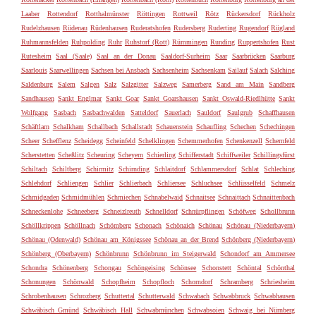
Laaber
Rottendorf
Rotthalmünster
Röttingen
Rottweil
Rötz
Rückersdorf
Rückholz
Rudelzhausen
Rüdenau
Rüdenhausen
Ruderatshofen
Rudersberg
Ruderting
Rugendorf
Rügland
Ruhmannsfelden
Ruhpolding
Ruhr
Ruhstorf (Rott)
Rümmingen
Runding
Ruppertshofen
Rust
Rutesheim
Saal (Saale)
Saal an der Donau
Saaldorf-Surheim
Saar
Saarbrücken
Saarburg
Saarlouis
Saarwellingen
Sachsen bei Ansbach
Sachsenheim
Sachsenkam
Sailauf
Salach
Salching
Saldenburg
Salem
Salgen
Salz
Salzgitter
Salzweg
Samerberg
Sand am Main
Sandberg
Sandhausen
Sankt Englmar
Sankt Goar
Sankt Goarshausen
Sankt Oswald-Riedlhütte
Sankt
Wolfgang
Sasbach
Sasbachwalden
Satteldorf
Sauerlach
Sauldorf
Saulgrub
Schaffhausen
Schäftlarn
Schalkham
Schallbach
Schallstadt
Schauenstein
Schaufling
Schechen
Schechingen
Scheer
Schefflenz
Scheidegg
Scheinfeld
Schelklingen
Schemmerhofen
Schenkenzell
Schernfeld
Scherstetten
Scheßlitz
Scheuring
Scheyern
Schierling
Schifferstadt
Schiffweiler
Schillingsfürst
Schiltach
Schiltberg
Schirmitz
Schirnding
Schlaitdorf
Schlammersdorf
Schlat
Schleching
Schlehdorf
Schliengen
Schlier
Schlierbach
Schliersee
Schluchsee
Schlüsselfeld
Schmelz
Schmidgaden
Schmidmühlen
Schmiechen
Schnabelwaid
Schnaitsee
Schnaittach
Schnaittenbach
Schneckenlohe
Schneeberg
Schneizlreuth
Schnelldorf
Schnürpflingen
Schöfweg
Schollbrunn
Schöllkrippen
Schöllnach
Schömberg
Schonach
Schönaich
Schönau
Schönau (Niederbayern)
Schönau (Odenwald)
Schönau am Königssee
Schönau an der Brend
Schönberg (Niederbayern)
Schönberg (Oberbayern)
Schönbrunn
Schönbrunn im Steigerwald
Schondorf am Ammersee
Schondra
Schönenberg
Schongau
Schöngeising
Schönsee
Schonstett
Schöntal
Schönthal
Schonungen
Schönwald
Schopfheim
Schopfloch
Schorndorf
Schramberg
Schriesheim
Schrobenhausen
Schrozberg
Schuttertal
Schutterwald
Schwabach
Schwabbruck
Schwabhausen
Schwäbisch Gmünd
Schwäbisch Hall
Schwabmünchen
Schwabsoien
Schwaig bei Nürnberg