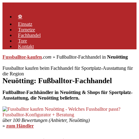
Zum
Menü
Inhalt
springen
⚽
Einsatz
Tornetze
Fachhandel
Tore
Kontakt
Fussballtor-kaufen
.com
» Fußballtor-Fachhandel in
Neuötting
Fussballtor kaufen beim Fachhandel für Sportplatz-Ausstattung für
die Region
Neuötting: Fußballtor-Fachhandel
Fußballtor-Fachhändler in Neuötting & Shops für Sportplatz-
Ausstattung, die Neuötting beliefern.
über 100 Bewertungen (Anbieter, Neuötting)
»
zum Händler