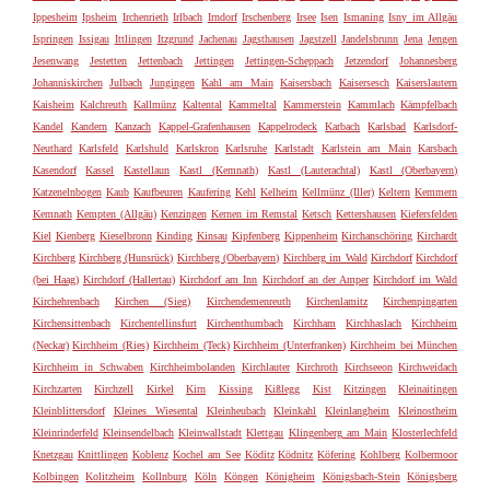
Ippesheim
Ipsheim
Irchenrieth
Irlbach
Irndorf
Irschenberg
Irsee
Isen
Ismaning
Isny im Allgäu
Ispringen
Issigau
Ittlingen
Itzgrund
Jachenau
Jagsthausen
Jagstzell
Jandelsbrunn
Jena
Jengen
Jesenwang
Jestetten
Jettenbach
Jettingen
Jettingen-Scheppach
Jetzendorf
Johannesberg
Johanniskirchen
Julbach
Jungingen
Kahl am Main
Kaisersbach
Kaisersesch
Kaiserslautern
Kaisheim
Kalchreuth
Kallmünz
Kaltental
Kammeltal
Kammerstein
Kammlach
Kämpfelbach
Kandel
Kandern
Kanzach
Kappel-Grafenhausen
Kappelrodeck
Karbach
Karlsbad
Karlsdorf-
Neuthard
Karlsfeld
Karlshuld
Karlskron
Karlsruhe
Karlstadt
Karlstein am Main
Karsbach
Kasendorf
Kassel
Kastellaun
Kastl (Kemnath)
Kastl (Lauterachtal)
Kastl (Oberbayern)
Katzenelnbogen
Kaub
Kaufbeuren
Kaufering
Kehl
Kelheim
Kellmünz (Iller)
Keltern
Kemmern
Kemnath
Kempten (Allgäu)
Kenzingen
Kernen im Remstal
Ketsch
Kettershausen
Kiefersfelden
Kiel
Kienberg
Kieselbronn
Kinding
Kinsau
Kipfenberg
Kippenheim
Kirchanschöring
Kirchardt
Kirchberg
Kirchberg (Hunsrück)
Kirchberg (Oberbayern)
Kirchberg im Wald
Kirchdorf
Kirchdorf
(bei Haag)
Kirchdorf (Hallertau)
Kirchdorf am Inn
Kirchdorf an der Amper
Kirchdorf im Wald
Kirchehrenbach
Kirchen (Sieg)
Kirchendemenreuth
Kirchenlamitz
Kirchenpingarten
Kirchensittenbach
Kirchentellinsfurt
Kirchenthumbach
Kirchham
Kirchhaslach
Kirchheim
(Neckar)
Kirchheim (Ries)
Kirchheim (Teck)
Kirchheim (Unterfranken)
Kirchheim bei München
Kirchheim in Schwaben
Kirchheimbolanden
Kirchlauter
Kirchroth
Kirchseeon
Kirchweidach
Kirchzarten
Kirchzell
Kirkel
Kirn
Kissing
Kißlegg
Kist
Kitzingen
Kleinaitingen
Kleinblittersdorf
Kleines Wiesental
Kleinheubach
Kleinkahl
Kleinlangheim
Kleinostheim
Kleinrinderfeld
Kleinsendelbach
Kleinwallstadt
Klettgau
Klingenberg am Main
Klosterlechfeld
Knetzgau
Knittlingen
Koblenz
Kochel am See
Köditz
Ködnitz
Köfering
Kohlberg
Kolbermoor
Kolbingen
Kolitzheim
Kollnburg
Köln
Köngen
Königheim
Königsbach-Stein
Königsberg