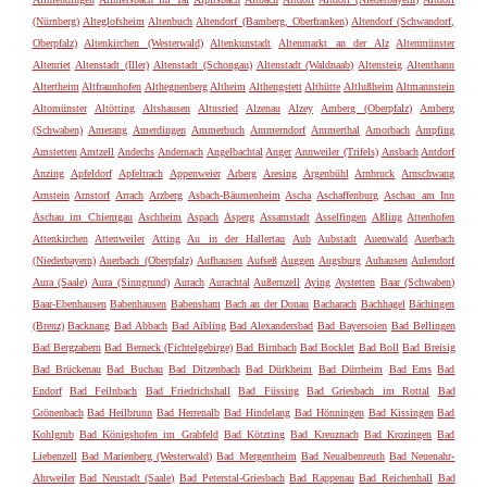
(Nürnberg)
Alteglofsheim
Altenbuch
Altendorf (Bamberg, Oberfranken)
Altendorf (Schwandorf,
Oberpfalz)
Altenkirchen (Westerwald)
Altenkunstadt
Altenmarkt an der Alz
Altenmünster
Altenriet
Altenstadt (Iller)
Altenstadt (Schongau)
Altenstadt (Waldnaab)
Altensteig
Altenthann
Altertheim
Altfraunhofen
Althegnenberg
Altheim
Althengstett
Althütte
Altlußheim
Altmannstein
Altomünster
Altötting
Altshausen
Altusried
Alzenau
Alzey
Amberg (Oberpfalz)
Amberg
(Schwaben)
Amerang
Amerdingen
Ammerbuch
Ammerndorf
Ammerthal
Amorbach
Ampfing
Amstetten
Amtzell
Andechs
Andernach
Angelbachtal
Anger
Annweiler (Trifels)
Ansbach
Antdorf
Anzing
Apfeldorf
Apfeltrach
Appenweier
Arberg
Aresing
Argenbühl
Arnbruck
Arnschwang
Arnstein
Arnstorf
Arrach
Arzberg
Asbach-Bäumenheim
Ascha
Aschaffenburg
Aschau am Inn
Aschau im Chiemgau
Aschheim
Aspach
Asperg
Assamstadt
Asselfingen
Aßling
Attenhofen
Attenkirchen
Attenweiler
Atting
Au in der Hallertau
Aub
Aubstadt
Auenwald
Auerbach
(Niederbayern)
Auerbach (Oberpfalz)
Aufhausen
Aufseß
Auggen
Augsburg
Auhausen
Aulendorf
Aura (Saale)
Aura (Sinngrund)
Aurach
Aurachtal
Außernzell
Aying
Aystetten
Baar (Schwaben)
Baar-Ebenhausen
Babenhausen
Babensham
Bach an der Donau
Bacharach
Bachhagel
Bächingen
(Brenz)
Backnang
Bad Abbach
Bad Aibling
Bad Alexandersbad
Bad Bayersoien
Bad Bellingen
Bad Bergzabern
Bad Berneck (Fichtelgebirge)
Bad Birnbach
Bad Bocklet
Bad Boll
Bad Breisig
Bad Brückenau
Bad Buchau
Bad Ditzenbach
Bad Dürkheim
Bad Dürrheim
Bad Ems
Bad
Endorf
Bad Feilnbach
Bad Friedrichshall
Bad Füssing
Bad Griesbach im Rottal
Bad
Grönenbach
Bad Heilbrunn
Bad Herrenalb
Bad Hindelang
Bad Hönningen
Bad Kissingen
Bad
Kohlgrub
Bad Königshofen im Grabfeld
Bad Kötzting
Bad Kreuznach
Bad Krozingen
Bad
Liebenzell
Bad Marienberg (Westerwald)
Bad Mergentheim
Bad Neualbenreuth
Bad Neuenahr-
Ahrweiler
Bad Neustadt (Saale)
Bad Peterstal-Griesbach
Bad Rappenau
Bad Reichenhall
Bad