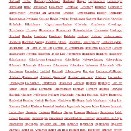
Herbstadt
Herdorf
Herdwangen-Schönach
Heretsried
Hergatz
Hergensweiler
Hermaringen
Hermeskeil
Herne
Heroldsbach
Heroldsberg
Heroldstatt
Herrenberg
Herrieden
Herrischried
Herrngiersdorf
Herrsching am Ammersee
Hersbruck
Herzogenaurach
Heßdorf
Hessigheim
Hettenshausen
Hettingen
Hettstadt
Hetzles
Heubach
Heuchlingen
Heustreu
Heusweiler
Heuweiler
Hildesheim
Hildrizhausen
Hilgertshausen-Tandern
Hillesheim
Hilpoltstein
Hiltenfingen
Hiltpoltstein
Hilzingen
Himmelkron
Himmelstadt
Hinterschmiding
Hinterzarten
Hirrlingen
Hirschaid
Hirschau
Hirschbach
Hirschberg
Hitzhofen
Höchberg
Hochdorf
Höchenschwand
Höchheim
Höchstadt (Aisch)
Höchstädt (Donau)
Höchstädt (Fichtelgebirge)
Hochstadt (Main)
Hockenheim
Hof
Höfen an der Enz
Hofheim in Unterfranken
Hofkirchen
Hofstetten
Hohberg
Hohenaltheim
Hohenau
Hohenberg an der Eger
Hohenbrunn
Hohenburg
Hohenfels
Hohenfurch
Hohenkammer
Höhenkirchen-Siegertsbrunn
Hohenlinden
Hohenpeißenberg
Hohenpolding
Hohenroth
Hohenstadt
Hohenstein
Hohentengen
Hohenthann
Hohenwart
Hohenwarth
Höhr-
Grenzhausen
Hollenbach
Hollfeld
Hollstadt
Holzgerlingen
Holzgünz
Holzheim (Dillingen)
Holzheim (Donau-Ries)
Holzheim (Neu-Ulm)
Holzheim am Forst
Holzkirch
Holzkirchen
(Oberbayern)
Holzkirchen (Unterfranken)
Holzmaden
Homburg
Hopferau
Höpfingen
Horb am
Neckar
Horben
Horgau
Horgenzell
Hörgertshausen
Hornbach
Hornberg
Hösbach
Höslwang
Hoßkirch
Höttingen
Hüffenhardt
Hüfingen
Hügelsheim
Huglfing
Huisheim
Hülben
Hummeltal
Hunderdorf
Hunding
Hurlach
Hutthurm
Hüttisheim
Hüttlingen
Ibach
Ichenhausen
Icking
Idar-
Oberstein
Iffeldorf
Iffezheim
Igensdorf
Igersheim
Iggensbach
Iggingen
Igling
Ihringen
Ihrlerstein
Illerkirchberg
Illerrieden
Illertissen
Illesheim
Illingen
Illmensee
Illschwang
Ilmmünster
Ilsfeld
Ilshofen
Ilvesheim
Immendingen
Immenreuth
Immenstaad am Bodensee
Immenstadt im Allgäu
Inchenhofen
Ingelfingen
Ingelheim am Rhein
Ingenried
Ingersheim
Ingoldingen
Ingolstadt
Innernzell
Inning am Ammersee
Inning am Holz
Insingen
Inzell
Inzigkofen
Inzlingen
Iphofen