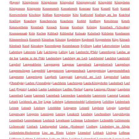
(Bayern)
Königsbronn
Königsbrunn
Königsdorf
Königseggwald
Königsfeld
Königsheim
Königsmoos
Königstein
Konnersreuth
Konradsreuth
Konstanz
Konz
Konzell
Korb
Korntal
Kornwestheim
Kösching
Kößlarn
Kottgeisering
Kötz
Kraftisried
Kraiburg am Inn
Kraichtal
Krailling
Kranzberg
Krauchenwies
Krautheim
Krefeld
Kreßberg
Kressbronn
Kreuth
Kreuzwertheim
Krombach
Kronach
Kronau
Kronburg
Kröning
Krumbach (Schwaben)
Krummennaab
Krün
Kuchen
Kühbach
Kühlenthal
Kulmain
Kulmbach
Külsheim
Kumhausen
Kümmersbruck
Kunreuth
Künzelsau
Künzing
Kupferberg
Kupferzell
Kuppenheim
Küps
Kürnach
Kürnbach
Kusel
Küssaberg
Kusterdingen
Kutzenhausen
Kyllburg
Laaber
Laberweinting
Lachen
Ladenburg
Lahnstein
Lahr
Laichingen
Lalling
Lam
Lambrecht (Pfalz)
Lamerdingen
Landau an
der Isar
Landau in der Pfalz
Landensberg
Landsberg am Lech
Landsberied
Landshut
Landstuhl
Langdorf
Langenaltheim
Langenargen
Langenau
Langenbach
Langenbrettach
Langenburg
Langenenslingen
Langenfeld
Langenmosen
Langenneufnach
Langenpreising
Langensendelbach
Langenzenn
Langerringen
Langfurth
Langquaid
Langweid am Lech
Lappersdorf
Lauben
(Oberallgäu)
Lauben (Unterallgäu)
Lauchheim
Lauchringen
Lauda-Königshofen
Laudenbach
Lauf
Lauf (Pegnitz)
Laufach
Laufen
Laufenburg
Lauffen (Neckar)
Laugna
Lauingen (Donau)
Laupheim
Lautenbach
Lauter
Lauterach
Lauterbach
Lauterecken
Lauterhofen
Lauterstein
Lautertal
Lautrach
Lebach
Lechbruck am See
Legau
Lehrberg
Lehrensteinsfeld
Leibertingen
Leiblfing
Leidersbach
Leimen
Leinach
Leinburg
Leinfelden
Leingarten
Leinzell
Leipheim
Leipzig
Lengdorf
Lengenwang
Lenggries
Lenningen
Lenting
Lenzkirch
Leonberg
Leuchtenberg
Leupoldsgrün
Leutenbach
Leutershausen
Leutkirch
Leverkusen
Lichtenau
Lichtenberg
Lichtenfels
Lichtenstein
Lichtenwald
Limbach
Limburgerhof
Lindau (Bodensee)
Lindberg
Lindenberg im Allgäu
Linkenheim-Hochstetten
Linz am Rhein
Lisberg
Litzendorf
Lobbach
Löchgau
Loffenau
Löffingen
Lohberg
Lohkirchen
Lohr am Main
Loiching
Loitzendorf
Lonnerstadt
Lonsee
Lorch