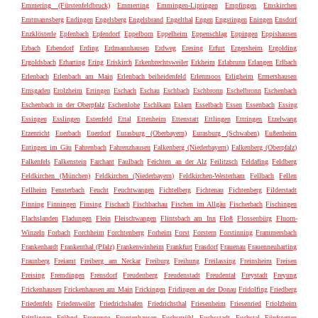
Emmering (Fürstenfeldbruck)
Emmerting
Emmingen-Liptingen
Empfingen
Emskirchen
Emtmannsberg
Endingen
Engelsberg
Engelsbrand
Engelthal
Engen
Engstingen
Eningen
Ensdorf
Enzklösterle
Epfenbach
Epfendorf
Eppelborn
Eppelheim
Eppenschlag
Eppingen
Eppishausen
Erbach
Erbendorf
Erding
Erdmannhausen
Erdweg
Eresing
Erfurt
Ergersheim
Ergolding
Ergoldsbach
Erharting
Ering
Eriskirch
Erkenbrechtsweiler
Erkheim
Erlabrunn
Erlangen
Erlbach
Erlenbach
Erlenbach am Main
Erlenbach beiheidenfeld
Erlenmoos
Erligheim
Ermershausen
Ernsgaden
Erolzheim
Ertingen
Eschach
Eschau
Eschbach
Eschbronn
Eschelbronn
Eschenbach
Eschenbach in der Oberpfalz
Eschenlohe
Eschlkam
Eslarn
Esselbach
Essen
Essenbach
Essing
Essingen
Esslingen
Estenfeld
Ettal
Ettenheim
Ettenstatt
Ettlingen
Ettringen
Etzelwang
Etzenricht
Euerbach
Euerdorf
Eurasburg (Oberbayern)
Eurasburg (Schwaben)
Eußenheim
Eutingen im Gäu
Fahrenbach
Fahrenzhausen
Falkenberg (Niederbayern)
Falkenberg (Oberpfalz)
Falkenfels
Falkenstein
Farchant
Faulbach
Feichten an der Alz
Feilitzsch
Feldafing
Feldberg
Feldkirchen (München)
Feldkirchen (Niederbayern)
Feldkirchen-Westerham
Fellbach
Fellen
Fellheim
Fensterbach
Feucht
Feuchtwangen
Fichtelberg
Fichtenau
Fichtenberg
Filderstadt
Finning
Finningen
Finsing
Fischach
Fischbachau
Fischen im Allgäu
Fischerbach
Fischingen
Flachslanden
Fladungen
Flein
Fleischwangen
Flintsbach am Inn
Floß
Flossenbürg
Fluorn-
Winzeln
Forbach
Forchheim
Forchtenberg
Forheim
Forst
Forstern
Forstinning
Frammersbach
Frankenhardt
Frankenthal (Pfalz)
Frankenwinheim
Frankfurt
Frasdorf
Frauenau
Frauenneuharting
Fraunberg
Freiamt
Freiberg am Neckar
Freiburg
Freihung
Freilassing
Freinsheim
Freisen
Freising
Fremdingen
Frensdorf
Freudenberg
Freudenstadt
Freudental
Freystadt
Freyung
Frickenhausen
Frickenhausen am Main
Frickingen
Fridingen an der Donau
Fridolfing
Friedberg
Friedenfels
Friedenweiler
Friedrichshafen
Friedrichsthal
Friesenheim
Friesenried
Friolzheim
Frittlingen
Fröhnd
Fronreute
Frontenhausen
Fuchsmühl
Fuchsstadt
Fuchstal
Fünfstetten