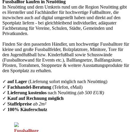
Fussballtor kaufen in Neuötting
In Neuötting und dem Umkreis rund um die Region Neuötting gibt
es Hersteller und Fachhändler für hochwertige Fußballtore, die
inzwischen auch auf digital umgestellt haben und direkt auf den
Sportplatz liefern - bei gleichbleibend individueller, adäquater
Fachberatung für Vereine, Schulen, Städte, Gemeinden und
Privatkunden.
Finden Sie den passenden Händler, um hochwertige Fussballtore für
kleine und große Fussballfelder, Bolzplatztore, Minitore, Tore für
den Jugendfußball bzw. Kinderfußball sowie Schusswände
(Fussballtorwand für Events etc.), Ballfangnetze, Ballfangzäune,
Pfosten, Torrahmen, Stoppnetze & weitere Ausstattungsprodukte für
den Sportplatz zu erhalten.
✓
auf Lager
(Lieferung sofort möglich nach Neuötting)
✓
Fachhandel-Beratung
(Telefon, eMail)
✓
Lieferung kostenlos
nach Neuötting
(ab 500 EUR)
✓
Kauf auf Rechnung möglich
✓
Staffelpreise
ab 2m²
✓
100% Käuferschutz
Fussballtore