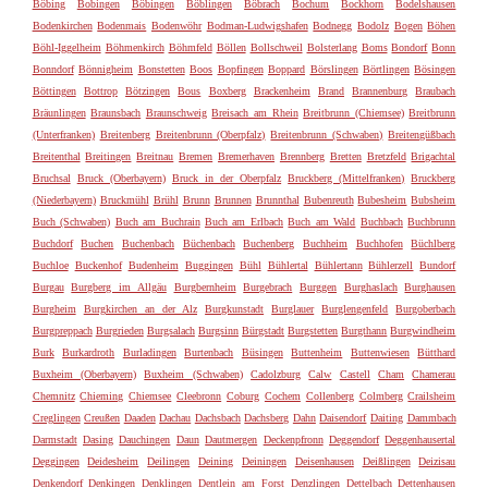
Böbing
Bobingen
Böbingen
Böblingen
Böbrach
Bochum
Bockhorn
Bodelshausen
Bodenkirchen
Bodenmais
Bodenwöhr
Bodman-Ludwigshafen
Bodnegg
Bodolz
Bogen
Böhen
Böhl-Iggelheim
Böhmenkirch
Böhmfeld
Böllen
Bollschweil
Bolsterlang
Boms
Bondorf
Bonn
Bonndorf
Bönnigheim
Bonstetten
Boos
Bopfingen
Boppard
Börslingen
Börtlingen
Bösingen
Böttingen
Bottrop
Bötzingen
Bous
Boxberg
Brackenheim
Brand
Brannenburg
Braubach
Bräunlingen
Braunsbach
Braunschweig
Breisach am Rhein
Breitbrunn (Chiemsee)
Breitbrunn
(Unterfranken)
Breitenberg
Breitenbrunn (Oberpfalz)
Breitenbrunn (Schwaben)
Breitengüßbach
Breitenthal
Breitingen
Breitnau
Bremen
Bremerhaven
Brennberg
Bretten
Bretzfeld
Brigachtal
Bruchsal
Bruck (Oberbayern)
Bruck in der Oberpfalz
Bruckberg (Mittelfranken)
Bruckberg
(Niederbayern)
Bruckmühl
Brühl
Brunn
Brunnen
Brunnthal
Bubenreuth
Bubesheim
Bubsheim
Buch (Schwaben)
Buch am Buchrain
Buch am Erlbach
Buch am Wald
Buchbach
Buchbrunn
Buchdorf
Buchen
Buchenbach
Büchenbach
Buchenberg
Buchheim
Buchhofen
Büchlberg
Buchloe
Buckenhof
Budenheim
Buggingen
Bühl
Bühlertal
Bühlertann
Bühlerzell
Bundorf
Burgau
Burgberg im Allgäu
Burgbernheim
Burgebrach
Burggen
Burghaslach
Burghausen
Burgheim
Burgkirchen an der Alz
Burgkunstadt
Burglauer
Burglengenfeld
Burgoberbach
Burgpreppach
Burgrieden
Burgsalach
Burgsinn
Bürgstadt
Burgstetten
Burgthann
Burgwindheim
Burk
Burkardroth
Burladingen
Burtenbach
Büsingen
Buttenheim
Buttenwiesen
Bütthard
Buxheim (Oberbayern)
Buxheim (Schwaben)
Cadolzburg
Calw
Castell
Cham
Chamerau
Chemnitz
Chieming
Chiemsee
Cleebronn
Coburg
Cochem
Collenberg
Colmberg
Crailsheim
Creglingen
Creußen
Daaden
Dachau
Dachsbach
Dachsberg
Dahn
Daisendorf
Daiting
Dammbach
Darmstadt
Dasing
Dauchingen
Daun
Dautmergen
Deckenpfronn
Deggendorf
Deggenhausertal
Deggingen
Deidesheim
Deilingen
Deining
Deiningen
Deisenhausen
Deißlingen
Deizisau
Denkendorf
Denkingen
Denklingen
Dentlein am Forst
Denzlingen
Dettelbach
Dettenhausen