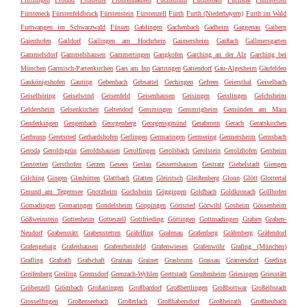
Fürsteneck
Fürstenfeldbruck
Fürstenstein
Fürstenzell
Fürth
Furth (Niederbayern)
Furth im Wald
Furtwangen im Schwarzwald
Füssen
Gablingen
Gachenbach
Gädheim
Gaggenau
Gaiberg
Gaienhofen
Gaildorf
Gailingen am Hochrhein
Gaimersheim
Gaißach
Gallmersgarten
Gammelsdorf
Gammelshausen
Gammertingen
Gangkofen
Garching an der Alz
Garching bei
München
Garmisch-Partenkirchen
Gars am Inn
Gärtringen
Gattendorf
Gau-Algesheim
Gäufelden
Gaukönigshofen
Gauting
Gebenbach
Gebsattel
Gechingen
Gefrees
Geiersthal
Geiselbach
Geiselhöring
Geiselwind
Geisenfeld
Geisenhausen
Geisingen
Geislingen
Gelchsheim
Geldersheim
Gelsenkirchen
Geltendorf
Gemmingen
Gemmrigheim
Gemünden am Main
Genderkingen
Gengenbach
Georgenberg
Georgensgmünd
Gerabronn
Gerach
Geratskirchen
Gerbrunn
Geretsried
Gerhardshofen
Gerlingen
Germaringen
Germering
Germersheim
Gernsbach
Geroda
Geroldsgrün
Geroldshausen
Gerolfingen
Gerolsbach
Gerolstein
Gerolzhofen
Gersheim
Gerstetten
Gersthofen
Gerzen
Gesees
Geslau
Gessertshausen
Gestratz
Giebelstadt
Giengen
Gilching
Gingen
Glashütten
Glattbach
Glatten
Gleiritsch
Gleißenberg
Glonn
Glött
Glottertal
Gmund am Tegernsee
Gnotzheim
Gochsheim
Göggingen
Goldbach
Goldkronach
Gollhofen
Gomadingen
Gomaringen
Gondelsheim
Göppingen
Görisried
Görwihl
Gosheim
Gössenheim
Gößweinstein
Gottenheim
Gotteszell
Gottfrieding
Göttingen
Gottmadingen
Graben
Graben-
Neudorf
Grabenstätt
Grabenstetten
Gräfelfing
Grafenau
Grafenberg
Gräfenberg
Gräfendorf
Grafengehaig
Grafenhausen
Grafenrheinfeld
Grafenwiesen
Grafenwöhr
Grafing (München)
Grafling
Grafrath
Grafschaft
Grainau
Grainet
Grasbrunn
Grassau
Grattersdorf
Greding
Greifenberg
Greiling
Gremsdorf
Grenzach-Wyhlen
Grettstadt
Greußenheim
Griesingen
Griesstätt
Gröbenzell
Grömbach
Großaitingen
Großbardorf
Großbettlingen
Großbottwar
Großeibstadt
Grosselfingen
Großenseebach
Großerlach
Großhabersdorf
Großheirath
Großheubach