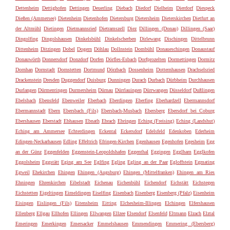
Dettenheim
Dettighofen
Dettingen
Deuerling
Diebach
Diedorf
Dielheim
Dierdorf
Diespeck
Dießen (Ammersee)
Dietenheim
Dietenhofen
Dietersburg
Dietersheim
Dieterskirchen
Dietfurt an
der Altmühl
Dietingen
Dietmannsried
Dietramszell
Diez
Dillingen (Donau)
Dillingen (Saar)
Dingolfing
Dingolshausen
Dinkelsbühl
Dinkelscherben
Dirlewang
Dischingen
Dittelbrunn
Dittenheim
Ditzingen
Dobel
Dogern
Döhlau
Dollnstein
Dombühl
Donaueschingen
Donaustauf
Donauwörth
Donnersdorf
Donzdorf
Dorfen
Dörfles-Esbach
Dorfprozelten
Dormettingen
Dormitz
Dornhan
Dornstadt
Dornstetten
Dortmund
Dörzbach
Dossenheim
Dotternhausen
Drachselsried
Drackenstein
Dresden
Duggendorf
Duisburg
Dunningen
Durach
Durbach
Dürbheim
Durchhausen
Durlangen
Dürmentingen
Durmersheim
Dürnau
Dürrlauingen
Dürrwangen
Düsseldorf
Dußlingen
Ebelsbach
Ebensfeld
Ebenweiler
Eberbach
Eberdingen
Eberfing
Eberhardzell
Ebermannsdorf
Ebermannstadt
Ebern
Ebersbach (Fils)
Ebersbach-Musbach
Ebersberg
Ebersdorf bei Coburg
Ebershausen
Eberstadt
Ebhausen
Ebnath
Ebrach
Ebringen
Eching (Freising)
Eching (Landshut)
Eching am Ammersee
Echterdingen
Eckental
Eckersdorf
Edelsfeld
Edenkoben
Ederheim
Edingen-Neckarhausen
Edling
Effeltrich
Efringen-Kirchen
Egenhausen
Egenhofen
Egesheim
Egg
an der Günz
Eggenfelden
Eggenstein-Leopoldshafen
Eggenthal
Eggingen
Egglham
Egglkofen
Eggolsheim
Eggstätt
Eging am See
Eglfing
Egling
Egling an der Paar
Egloffstein
Egmating
Egweil
Ehekirchen
Ehingen
Ehingen (Augsburg)
Ehingen (Mittelfranken)
Ehingen am Ries
Ehningen
Ehrenkirchen
Eibelstadt
Eichenau
Eichenbühl
Eichendorf
Eichstätt
Eichstegen
Eichstetten
Eigeltingen
Eimeldingen
Eiselfing
Eisenbach
Eisenberg
Eisenberg (Pfalz)
Eisenheim
Eisingen
Eislingen (Fils)
Eitensheim
Eitting
Elchesheim-Illingen
Elchingen
Elfershausen
Ellenberg
Ellgau
Ellhofen
Ellingen
Ellwangen
Ellzee
Elsendorf
Elsenfeld
Eltmann
Elzach
Elztal
Emeringen
Emerkingen
Emersacker
Emmelshausen
Emmendingen
Emmering (Ebersberg)