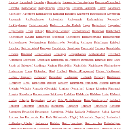
Raisting
Raitenbuch
Ramerberg
Rammingen
Ramsau bei Berchtesgaden
Ramstein-Miesenbach
Ramsthal
Randersacker
Rangendingen
Rannungen
Ransbach-Baumbach
Rastatt
Ratshausen
Rattelsdorf
Rattenberg
Rattenkirchen
Rattiszell
Raubling
Rauenberg
Rauhenebrach
Ravensburg
Ravenstein
Rechberghausen
Rechtenbach
Rechtenstein
Rechtmehring
Reckendorf
Recklinghausen
Rednitzhembach
Redwitz an der Rodach
Regen
Regensburg
Regenstauf
Regnitzlosau
Rehau
Rehling
Rehlingen-Siersburg
Reichartshausen
Reichenau
Reichenbach
Reichenbach (Cham)
Reichenbach (Kronach)
Reichenberg
Reichenschwand
Reichersbeuern
Reichertshausen
Reichertsheim
Reichertshofen
Reichling
Reilingen
Reimlingen
Reisbach
Reischach
Reit im Winkl
Remagen
Remchingen
Remlingen
Remscheid
Remseck
Remshalden
Renchen
Rennerod
Rennertshofen
Renningen
Renquishausen
Rentweinsdorf
Rettenbach
(Günzburg)
Rettenbach (Oberpfalz)
Rettenbach am Auerberg
Rettenberg
Retzstadt
Reut
Reute
Reuth bei Erbendorf
Reutlingen
Rheinau
Rheinböllen
Rheinfelden
Rheinhausen
Rheinmünster
Rheinstetten
Rhens
Rickenbach
Ried
Riedbach
Rieden (Forggensee)
Rieden (Kaufbeuren)
Rieden (Oberpfalz)
Riedenberg
Riedenburg
Riedenheim
Riederich
Riedering
Riedhausen
Riedlingen
Riegel
Riegelsberg
Riegsee
Riekofen
Rielasingen-Worblingen
Rieneck
Riesbürg
Rietheim-Weilheim
Rimbach (Oberpfalz)
Rimbach (Rottal-Inn)
Rimpar
Rimsting
Rinchnach
Ringelai
Ringsheim
Rockenhausen
Röckingen
Rodalben
Rödelmaier
Rödelsee
Roden
Rödental
Roding
Röfingen
Roggenburg
Rögling
Rohr (Mittelfranken)
Rohr (Niederbayern)
Rohrbach
Rohrdorf
Rohrenfels
Röhrmoos
Röhrnbach
Roigheim
Röllbach
Römerstein
Ronsberg
Rosenberg
Rosenfeld
Rosengarten
Rosenheim
Röslau
Roßbach
Roßhaupten
Roßtal
Rostock
Rot am See
Rot an der Rot
Roth
Röthenbach (Allgäu)
Röthenbach (Pegnitz)
Rothenbuch
Rothenburg (Tauber)
Rothenfels
Röthlein
Rott (Landsberg)
Rott am Inn
Rottach-Egern
Rottenacker
Röttenbach (Erlangen)
Röttenbach (Roth)
Rottenbuch
Rottenburg
Rottenburg an der