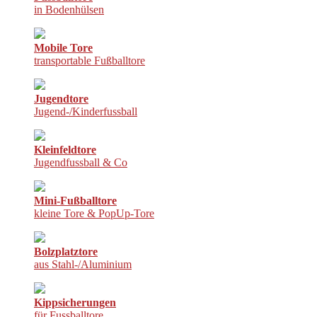
in Bodenhülsen
Mobile Tore
transportable Fußballtore
Jugendtore
Jugend-/Kinderfussball
Kleinfeldtore
Jugendfussball & Co
Mini-Fußballtore
kleine Tore & PopUp-Tore
Bolzplatztore
aus Stahl-/Aluminium
Kippsicherungen
für Fussballtore