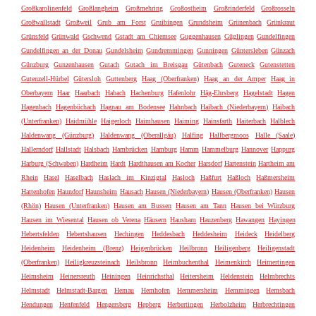
Großkarolinenfeld
Großlangheim
Großmehring
Großostheim
Großrinderfeld
Großrosseln
Großwallstadt
Großweil
Grub am Forst
Gruibingen
Grundsheim
Grünenbach
Grünkraut
Grünsfeld
Grünwald
Gschwend
Gstadt am Chiemsee
Guggenhausen
Güglingen
Gundelfingen
Gundelfingen an der Donau
Gundelsheim
Gundremmingen
Gunningen
Güntersleben
Günzach
Günzburg
Gunzenhausen
Gutach
Gutach im Breisgau
Gütenbach
Guteneck
Gutenstetten
Gutenzell-Hürbel
Gütersloh
Guttenberg
Haag (Oberfranken)
Haag an der Amper
Haag in
Oberbayern
Haar
Haarbach
Habach
Hachenburg
Hafenlohr
Häg-Ehrsberg
Hagelstadt
Hagen
Hagenbach
Hagenbüchach
Hagnau am Bodensee
Hahnbach
Haibach (Niederbayern)
Haibach
(Unterfranken)
Haidmühle
Haigerloch
Haimhausen
Haiming
Hainsfarth
Haiterbach
Halblech
Haldenwang (Günzburg)
Haldenwang (Oberallgäu)
Halfing
Hallbergmoos
Halle (Saale)
Hallerndorf
Hallstadt
Halsbach
Hambrücken
Hamburg
Hamm
Hammelburg
Hannover
Happurg
Harburg (Schwaben)
Hardheim
Hardt
Hardthausen am Kocher
Harsdorf
Hartenstein
Hartheim am
Rhein
Hasel
Haselbach
Haslach im Kinzigtal
Hasloch
Haßfurt
Haßloch
Haßmersheim
Hattenhofen
Haundorf
Haunsheim
Hausach
Hausen (Niederbayern)
Hausen (Oberfranken)
Hausen
(Rhön)
Hausen (Unterfranken)
Hausen am Bussen
Hausen am Tann
Hausen bei Würzburg
Hausen im Wiesental
Hausen ob Verena
Häusern
Hausham
Hauzenberg
Hawangen
Hayingen
Hebertsfelden
Hebertshausen
Hechingen
Heddesbach
Heddesheim
Heideck
Heidelberg
Heidenheim
Heidenheim (Brenz)
Heigenbrücken
Heilbronn
Heiligenberg
Heiligenstadt
(Oberfranken)
Heiligkreuzsteinach
Heilsbronn
Heimbuchenthal
Heimenkirch
Heimertingen
Heimsheim
Heinersreuth
Heiningen
Heinrichsthal
Heitersheim
Heldenstein
Helmbrechts
Helmstadt
Helmstadt-Bargen
Hemau
Hemhofen
Hemmersheim
Hemmingen
Hemsbach
Hendungen
Henfenfeld
Hengersberg
Hepberg
Herbertingen
Herbolzheim
Herbrechtingen