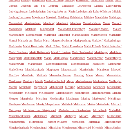
Lörrach
Losheim am See
Loßburg
Lottstetten
Löwenstein
Lübeck
Ludwigsburg
Ludwigschorgast
Ludwigshafen
Ludwigshafen am Rhein
Ludwigsstadt
Luhe-Wildenau
Lülsfeld
Lupburg
Lutzingen
Magdeburg
Magstadt
Mahlberg
Mahlstetten
Mähring
Maierhöfen
Maihingen
Mainaschaff
Mainbernheim
Mainburg
Mainhardt
Mainleus
Mainstockheim
Mainz
Maisach
Maitenbeth
Malching
Malgersdorf
Mallersdorf-Pfaffenberg
Malsburg-Marzell
Malsch
Malterdingen
Mammendorf
Mamming
Manching
Mandelbachtal
Manderscheid
Mannheim
Mantel
Marbach am Neckar
March
Margetshöchheim
Mariaposching
Markdorf
Markgröningen
Marklkofen
Markt Berolzheim
Markt Bibart
Markt Einersheim
Markt Erlbach
Markt Indersdorf
Markt Nordheim
Markt Rettenbach
Markt Schwaben
Markt Taschendorf
Marktbergel
Marktbreit
Marktgraitz
Marktheidenfeld
Marktl
Marktleugast
Marktleuthen
Marktoberdorf
Marktoffingen
Marktredwitz
Marktrodach
Marktschellenberg
Marktschorgast
Marktsteft
Marktzeuln
Marloffstein
Maroldsweisach
Marpingen
Marquartstein
Martinsheim
Marxheim
Marxzell
Marzling
Maselheim
Maßbach
Massenbachhausen
Massing
Mauer
Mauern
Mauerstetten
Maulbronn
Maulburg
Mauth
Maxhütte-Haidhof
Mayen
Meckenbeuren
Meckesheim
Medlingen
Meeder
Meersburg
Megesheim
Mehlmeisel
Mehring
Mehrstetten
Meinheim
Meisenheim
Meißenheim
Meitingen
Mellrichstadt
Memmelsdorf
Memmingen
Memmingerberg
Mendig
Mengen
Mengkofen
Merching
Merchweiler
Merdingen
Mering
Merkendorf
Merklingen
Mertingen
Merzhausen
Merzig
Mespelbrunn
Meßkirch
Meßstetten
Metten
Mettenheim
Mettlach
Metzingen
Michelau im Steigerwald
Michelau in Oberfranken
Michelbach
Michelfeld
Michelsneukirchen
Mickhausen
Miesbach
Mietingen
Miltach
Miltenberg
Mindelheim
Mindelstetten
Mintraching
Missen-Wilhams
Mistelbach
Mistelgau
Mittelbiberach
Mitteleschenbach
Mittelneufnach
Mittelsinn
Mittelstetten
Mittenwald
Mitterfels
Mitterskirchen