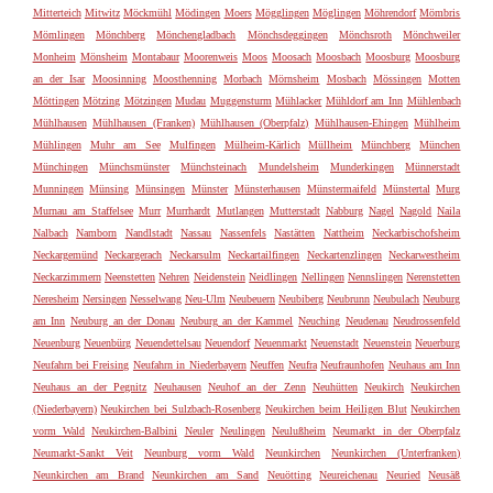
Mitterteich
Mitwitz
Möckmühl
Mödingen
Moers
Mögglingen
Möglingen
Möhrendorf
Mömbris
Mömlingen
Mönchberg
Mönchengladbach
Mönchsdeggingen
Mönchsroth
Mönchweiler
Monheim
Mönsheim
Montabaur
Moorenweis
Moos
Moosach
Moosbach
Moosburg
Moosburg
an der Isar
Moosinning
Moosthenning
Morbach
Mörnsheim
Mosbach
Mössingen
Motten
Möttingen
Mötzing
Mötzingen
Mudau
Muggensturm
Mühlacker
Mühldorf am Inn
Mühlenbach
Mühlhausen
Mühlhausen (Franken)
Mühlhausen (Oberpfalz)
Mühlhausen-Ehingen
Mühlheim
Mühlingen
Muhr am See
Mulfingen
Mülheim-Kärlich
Müllheim
Münchberg
München
Münchingen
Münchsmünster
Münchsteinach
Mundelsheim
Munderkingen
Münnerstadt
Munningen
Münsing
Münsingen
Münster
Münsterhausen
Münstermaifeld
Münstertal
Murg
Murnau am Staffelsee
Murr
Murrhardt
Mutlangen
Mutterstadt
Nabburg
Nagel
Nagold
Naila
Nalbach
Namborn
Nandlstadt
Nassau
Nassenfels
Nastätten
Nattheim
Neckarbischofsheim
Neckargemünd
Neckargerach
Neckarsulm
Neckartailfingen
Neckartenzlingen
Neckarwestheim
Neckarzimmern
Neenstetten
Nehren
Neidenstein
Neidlingen
Nellingen
Nennslingen
Nerenstetten
Neresheim
Nersingen
Nesselwang
Neu-Ulm
Neubeuern
Neubiberg
Neubrunn
Neubulach
Neuburg
am Inn
Neuburg an der Donau
Neuburg an der Kammel
Neuching
Neudenau
Neudrossenfeld
Neuenburg
Neuenbürg
Neuendettelsau
Neuendorf
Neuenmarkt
Neuenstadt
Neuenstein
Neuerburg
Neufahrn bei Freising
Neufahrn in Niederbayern
Neuffen
Neufra
Neufraunhofen
Neuhaus am Inn
Neuhaus an der Pegnitz
Neuhausen
Neuhof an der Zenn
Neuhütten
Neukirch
Neukirchen
(Niederbayern)
Neukirchen bei Sulzbach-Rosenberg
Neukirchen beim Heiligen Blut
Neukirchen
vorm Wald
Neukirchen-Balbini
Neuler
Neulingen
Neulußheim
Neumarkt in der Oberpfalz
Neumarkt-Sankt Veit
Neunburg vorm Wald
Neunkirchen
Neunkirchen (Unterfranken)
Neunkirchen am Brand
Neunkirchen am Sand
Neuötting
Neureichenau
Neuried
Neusäß