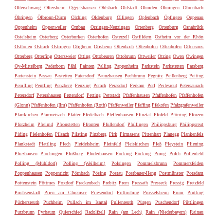
Ofterschwang
Oftersheim
Oggelshausen
Ohlsbach
Ohlstadt
Ohmden
Öhningen
Ohrenbach
Öhringen
Ölbronn-Dürrn
Olching
Oldenburg
Öllingen
Opfenbach
Öpfingen
Oppenau
Oppenheim
Oppenweiler
Ornbau
Orsingen-Nenzingen
Ortenberg
Ortenburg
Osnabrück
Ostelsheim
Osterberg
Osterburken
Osterhofen
Osterzell
Ostfildern
Ostheim vor der Rhön
Osthofen
Ostrach
Östringen
Ötigheim
Ötisheim
Ottenbach
Ottenhofen
Ottenhöfen
Ottensoos
Otterberg
Otterfing
Ottersweier
Otting
Ottobeuren
Ottobrunn
Ottweiler
Otzing
Owen
Owingen
Oy-Mittelberg
Paderborn
Pähl
Painten
Palling
Pappenheim
Parkstein
Parkstetten
Parsberg
Partenstein
Passau
Pastetten
Patersdorf
Paunzhausen
Pechbrunn
Pegnitz
Peißenberg
Peiting
Pemfling
Pentling
Penzberg
Penzing
Perach
Perasdorf
Perkam
Perl
Perlesreut
Petersaurach
Petersdorf
Petershausen
Pettendorf
Petting
Pettstadt
Pfaffenhausen
Pfaffenhofen
Pfaffenhofen
(Glonn)
Pfaffenhofen (Ilm)
Pfaffenhofen (Roth)
Pfaffenweiler
Pfaffing
Pfakofen
Pfalzgrafenweiler
Pfarrkirchen
Pfarrweisach
Pfatter
Pfedelbach
Pfeffenhausen
Pfinztal
Pfofeld
Pförring
Pforzen
Pforzheim
Pfreimd
Pfronstetten
Pfronten
Pfullendorf
Pfullingen
Philippsburg
Philippsreut
Piding
Pielenhofen
Pilsach
Pilsting
Pinzberg
Pirk
Pirmasens
Pittenhart
Planegg
Plankenfels
Plankstadt
Plattling
Plech
Pleidelsheim
Pleinfeld
Pleiskirchen
Pleß
Pleystein
Pliening
Pliezhausen
Plochingen
Plößberg
Plüderhausen
Pocking
Pöcking
Poing
Polch
Pollenfeld
Polling (Mühldorf)
Polling (Weilheim)
Polsingen
Pommelsbrunn
Pommersfelden
Poppenhausen
Poppenricht
Pörnbach
Pösing
Postau
Postbauer-Heng
Postmünster
Potsdam
Pottenstein
Pöttmes
Poxdorf
Prackenbach
Prebitz
Prem
Pressath
Presseck
Pressig
Pretzfeld
Prichsenstadt
Prien am Chiemsee
Priesendorf
Prittriching
Prosselsheim
Prüm
Prutting
Püchersreuth
Puchheim
Pullach im Isartal
Pullenreuth
Pürgen
Puschendorf
Püttlingen
Putzbrunn
Pyrbaum
Quierschied
Radolfzell
Rain (am Lech)
Rain (Niederbayern)
Rainau