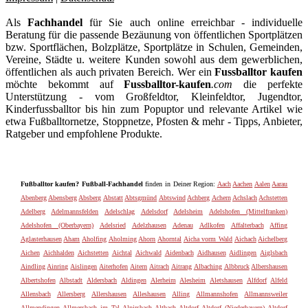
Als
Fachhandel
für Sie auch online erreichbar - individuelle
Beratung für die passende Bezäunung von öffentlichen Sportplätzen
bzw. Sportflächen, Bolzplätze, Sportplätze in Schulen, Gemeinden,
Vereine, Städte u. weitere Kunden sowohl aus dem gewerblichen,
öffentlichen als auch privaten Bereich. Wer ein
Fussballtor kaufen
möchte bekommt auf
Fussballtor-kaufen
.com
die perfekte
Unterstützung - vom Großfeldtor, Kleinfeldtor, Jugendtor,
Kinderfussballtor bis hin zum Popuptor und relevante Artikel wie
etwa Fußballtornetze, Stoppnetze, Pfosten & mehr - Tipps, Anbieter,
Ratgeber und empfohlene Produkte.
Fußballtor kaufen? Fußball-Fachhandel
finden in Deiner Region:
Aach
Aachen
Aalen
Aarau
Abenberg
Abensberg
Absberg
Abstatt
Abtsgmünd
Abtswind
Achberg
Achern
Achslach
Achstetten
Adelberg
Adelmannsfelden
Adelschlag
Adelsdorf
Adelsheim
Adelshofen (Mittelfranken)
Adelshofen (Oberbayern)
Adelsried
Adelzhausen
Adenau
Adlkofen
Affalterbach
Affing
Aglasterhausen
Aham
Aholfing
Aholming
Ahorn
Ahorntal
Aicha vorm Wald
Aichach
Aichelberg
Aichen
Aichhalden
Aichstetten
Aichtal
Aichwald
Aidenbach
Aidhausen
Aidlingen
Aiglsbach
Aindling
Ainring
Aislingen
Aiterhofen
Aitern
Aitrach
Aitrang
Albaching
Albbruck
Albershausen
Albertshofen
Albstadt
Aldersbach
Aldingen
Alerheim
Alesheim
Aletshausen
Alfdorf
Alfeld
Allensbach
Allersberg
Allershausen
Alleshausen
Alling
Allmannshofen
Allmannsweiler
Allmendingen
Allmersbach im Tal
Alpirsbach
Altbach
Altdorf
Altdorf (Niederbayern)
Altdorf