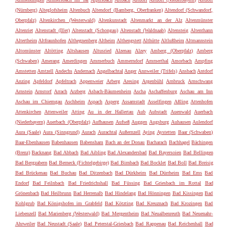
(Nürnberg)
Alteglofsheim
Altenbuch
Altendorf (Bamberg, Oberfranken)
Altendorf (Schwandorf,
Oberpfalz)
Altenkirchen (Westerwald)
Altenkunstadt
Altenmarkt an der Alz
Altenmünster
Altenriet
Altenstadt (Iller)
Altenstadt (Schongau)
Altenstadt (Waldnaab)
Altensteig
Altenthann
Altertheim
Altfraunhofen
Althegnenberg
Altheim
Althengstett
Althütte
Altlußheim
Altmannstein
Altomünster
Altötting
Altshausen
Altusried
Alzenau
Alzey
Amberg (Oberpfalz)
Amberg
(Schwaben)
Amerang
Amerdingen
Ammerbuch
Ammerndorf
Ammerthal
Amorbach
Ampfing
Amstetten
Amtzell
Andechs
Andernach
Angelbachtal
Anger
Annweiler (Trifels)
Ansbach
Antdorf
Anzing
Apfeldorf
Apfeltrach
Appenweier
Arberg
Aresing
Argenbühl
Arnbruck
Arnschwang
Arnstein
Arnstorf
Arrach
Arzberg
Asbach-Bäumenheim
Ascha
Aschaffenburg
Aschau am Inn
Aschau im Chiemgau
Aschheim
Aspach
Asperg
Assamstadt
Asselfingen
Aßling
Attenhofen
Attenkirchen
Attenweiler
Atting
Au in der Hallertau
Aub
Aubstadt
Auenwald
Auerbach
(Niederbayern)
Auerbach (Oberpfalz)
Aufhausen
Aufseß
Auggen
Augsburg
Auhausen
Aulendorf
Aura (Saale)
Aura (Sinngrund)
Aurach
Aurachtal
Außernzell
Aying
Aystetten
Baar (Schwaben)
Baar-Ebenhausen
Babenhausen
Babensham
Bach an der Donau
Bacharach
Bachhagel
Bächingen
(Brenz)
Backnang
Bad Abbach
Bad Aibling
Bad Alexandersbad
Bad Bayersoien
Bad Bellingen
Bad Bergzabern
Bad Berneck (Fichtelgebirge)
Bad Birnbach
Bad Bocklet
Bad Boll
Bad Breisig
Bad Brückenau
Bad Buchau
Bad Ditzenbach
Bad Dürkheim
Bad Dürrheim
Bad Ems
Bad
Endorf
Bad Feilnbach
Bad Friedrichshall
Bad Füssing
Bad Griesbach im Rottal
Bad
Grönenbach
Bad Heilbrunn
Bad Herrenalb
Bad Hindelang
Bad Hönningen
Bad Kissingen
Bad
Kohlgrub
Bad Königshofen im Grabfeld
Bad Kötzting
Bad Kreuznach
Bad Krozingen
Bad
Liebenzell
Bad Marienberg (Westerwald)
Bad Mergentheim
Bad Neualbenreuth
Bad Neuenahr-
Ahrweiler
Bad Neustadt (Saale)
Bad Peterstal-Griesbach
Bad Rappenau
Bad Reichenhall
Bad