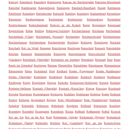
Raisting
Raitenbuch
Ramerberg
Rammingen
Ramsau bei Berchtesgaden
Ramstein-Miesenbach
Ramsthal
Randersacker
Rangendingen
Rannungen
Ransbach-Baumbach
Rastatt
Ratshausen
Rattelsdorf
Rattenberg
Rattenkirchen
Rattiszell
Raubling
Rauenberg
Rauhenebrach
Ravensburg
Ravenstein
Rechberghausen
Rechtenbach
Rechtenstein
Rechtmehring
Reckendorf
Recklinghausen
Rednitzhembach
Redwitz an der Rodach
Regen
Regensburg
Regenstauf
Regnitzlosau
Rehau
Rehling
Rehlingen-Siersburg
Reichartshausen
Reichenau
Reichenbach
Reichenbach (Cham)
Reichenbach (Kronach)
Reichenberg
Reichenschwand
Reichersbeuern
Reichertshausen
Reichertsheim
Reichertshofen
Reichling
Reilingen
Reimlingen
Reisbach
Reischach
Reit im Winkl
Remagen
Remchingen
Remlingen
Remscheid
Remseck
Remshalden
Renchen
Rennerod
Rennertshofen
Renningen
Renquishausen
Rentweinsdorf
Rettenbach
(Günzburg)
Rettenbach (Oberpfalz)
Rettenbach am Auerberg
Rettenberg
Retzstadt
Reut
Reute
Reuth bei Erbendorf
Reutlingen
Rheinau
Rheinböllen
Rheinfelden
Rheinhausen
Rheinmünster
Rheinstetten
Rhens
Rickenbach
Ried
Riedbach
Rieden (Forggensee)
Rieden (Kaufbeuren)
Rieden (Oberpfalz)
Riedenberg
Riedenburg
Riedenheim
Riederich
Riedering
Riedhausen
Riedlingen
Riegel
Riegelsberg
Riegsee
Riekofen
Rielasingen-Worblingen
Rieneck
Riesbürg
Rietheim-Weilheim
Rimbach (Oberpfalz)
Rimbach (Rottal-Inn)
Rimpar
Rimsting
Rinchnach
Ringelai
Ringsheim
Rockenhausen
Röckingen
Rodalben
Rödelmaier
Rödelsee
Roden
Rödental
Roding
Röfingen
Roggenburg
Rögling
Rohr (Mittelfranken)
Rohr (Niederbayern)
Rohrbach
Rohrdorf
Rohrenfels
Röhrmoos
Röhrnbach
Roigheim
Röllbach
Römerstein
Ronsberg
Rosenberg
Rosenfeld
Rosengarten
Rosenheim
Röslau
Roßbach
Roßhaupten
Roßtal
Rostock
Rot am See
Rot an der Rot
Roth
Röthenbach (Allgäu)
Röthenbach (Pegnitz)
Rothenbuch
Rothenburg (Tauber)
Rothenfels
Röthlein
Rott (Landsberg)
Rott am Inn
Rottach-Egern
Rottenacker
Röttenbach (Erlangen)
Röttenbach (Roth)
Rottenbuch
Rottenburg
Rottenburg an der