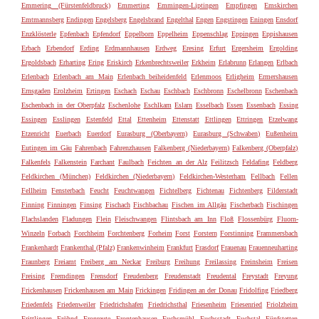
Emmering (Fürstenfeldbruck)
Emmerting
Emmingen-Liptingen
Empfingen
Emskirchen
Emtmannsberg
Endingen
Engelsberg
Engelsbrand
Engelthal
Engen
Engstingen
Eningen
Ensdorf
Enzklösterle
Epfenbach
Epfendorf
Eppelborn
Eppelheim
Eppenschlag
Eppingen
Eppishausen
Erbach
Erbendorf
Erding
Erdmannhausen
Erdweg
Eresing
Erfurt
Ergersheim
Ergolding
Ergoldsbach
Erharting
Ering
Eriskirch
Erkenbrechtsweiler
Erkheim
Erlabrunn
Erlangen
Erlbach
Erlenbach
Erlenbach am Main
Erlenbach beiheidenfeld
Erlenmoos
Erligheim
Ermershausen
Ernsgaden
Erolzheim
Ertingen
Eschach
Eschau
Eschbach
Eschbronn
Eschelbronn
Eschenbach
Eschenbach in der Oberpfalz
Eschenlohe
Eschlkam
Eslarn
Esselbach
Essen
Essenbach
Essing
Essingen
Esslingen
Estenfeld
Ettal
Ettenheim
Ettenstatt
Ettlingen
Ettringen
Etzelwang
Etzenricht
Euerbach
Euerdorf
Eurasburg (Oberbayern)
Eurasburg (Schwaben)
Eußenheim
Eutingen im Gäu
Fahrenbach
Fahrenzhausen
Falkenberg (Niederbayern)
Falkenberg (Oberpfalz)
Falkenfels
Falkenstein
Farchant
Faulbach
Feichten an der Alz
Feilitzsch
Feldafing
Feldberg
Feldkirchen (München)
Feldkirchen (Niederbayern)
Feldkirchen-Westerham
Fellbach
Fellen
Fellheim
Fensterbach
Feucht
Feuchtwangen
Fichtelberg
Fichtenau
Fichtenberg
Filderstadt
Finning
Finningen
Finsing
Fischach
Fischbachau
Fischen im Allgäu
Fischerbach
Fischingen
Flachslanden
Fladungen
Flein
Fleischwangen
Flintsbach am Inn
Floß
Flossenbürg
Fluorn-
Winzeln
Forbach
Forchheim
Forchtenberg
Forheim
Forst
Forstern
Forstinning
Frammersbach
Frankenhardt
Frankenthal (Pfalz)
Frankenwinheim
Frankfurt
Frasdorf
Frauenau
Frauenneuharting
Fraunberg
Freiamt
Freiberg am Neckar
Freiburg
Freihung
Freilassing
Freinsheim
Freisen
Freising
Fremdingen
Frensdorf
Freudenberg
Freudenstadt
Freudental
Freystadt
Freyung
Frickenhausen
Frickenhausen am Main
Frickingen
Fridingen an der Donau
Fridolfing
Friedberg
Friedenfels
Friedenweiler
Friedrichshafen
Friedrichsthal
Friesenheim
Friesenried
Friolzheim
Frittlingen
Fröhnd
Fronreute
Frontenhausen
Fuchsmühl
Fuchsstadt
Fuchstal
Fünfstetten