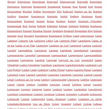
(Bayern)
Königsbronn
Königsbrunn
Königsdorf
Königseggwald
Königsfeld
Königsheim
Königsmoos
Königstein
Konnersreuth
Konradsreuth
Konstanz
Konz
Konzell
Korb
Korntal
Kornwestheim
Kösching
Kößlarn
Kottgeisering
Kötz
Kraftisried
Kraiburg am Inn
Kraichtal
Krailling
Kranzberg
Krauchenwies
Krautheim
Krefeld
Kreßberg
Kressbronn
Kreuth
Kreuzwertheim
Krombach
Kronach
Kronau
Kronburg
Kröning
Krumbach (Schwaben)
Krummennaab
Krün
Kuchen
Kühbach
Kühlenthal
Kulmain
Kulmbach
Külsheim
Kumhausen
Kümmersbruck
Kunreuth
Künzelsau
Künzing
Kupferberg
Kupferzell
Kuppenheim
Küps
Kürnach
Kürnbach
Kusel
Küssaberg
Kusterdingen
Kutzenhausen
Kyllburg
Laaber
Laberweinting
Lachen
Ladenburg
Lahnstein
Lahr
Laichingen
Lalling
Lam
Lambrecht (Pfalz)
Lamerdingen
Landau an
der Isar
Landau in der Pfalz
Landensberg
Landsberg am Lech
Landsberied
Landshut
Landstuhl
Langdorf
Langenaltheim
Langenargen
Langenau
Langenbach
Langenbrettach
Langenburg
Langenenslingen
Langenfeld
Langenmosen
Langenneufnach
Langenpreising
Langensendelbach
Langenzenn
Langerringen
Langfurth
Langquaid
Langweid am Lech
Lappersdorf
Lauben
(Oberallgäu)
Lauben (Unterallgäu)
Lauchheim
Lauchringen
Lauda-Königshofen
Laudenbach
Lauf
Lauf (Pegnitz)
Laufach
Laufen
Laufenburg
Lauffen (Neckar)
Laugna
Lauingen (Donau)
Laupheim
Lautenbach
Lauter
Lauterach
Lauterbach
Lauterecken
Lauterhofen
Lauterstein
Lautertal
Lautrach
Lebach
Lechbruck am See
Legau
Lehrberg
Lehrensteinsfeld
Leibertingen
Leiblfing
Leidersbach
Leimen
Leinach
Leinburg
Leinfelden
Leingarten
Leinzell
Leipheim
Leipzig
Lengdorf
Lengenwang
Lenggries
Lenningen
Lenting
Lenzkirch
Leonberg
Leuchtenberg
Leupoldsgrün
Leutenbach
Leutershausen
Leutkirch
Leverkusen
Lichtenau
Lichtenberg
Lichtenfels
Lichtenstein
Lichtenwald
Limbach
Limburgerhof
Lindau (Bodensee)
Lindberg
Lindenberg im Allgäu
Linkenheim-Hochstetten
Linz am Rhein
Lisberg
Litzendorf
Lobbach
Löchgau
Loffenau
Löffingen
Lohberg
Lohkirchen
Lohr am Main
Loiching
Loitzendorf
Lonnerstadt
Lonsee
Lorch