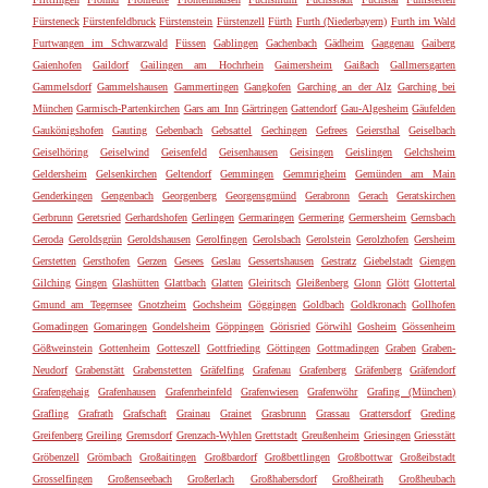
Fürsteneck
Fürstenfeldbruck
Fürstenstein
Fürstenzell
Fürth
Furth (Niederbayern)
Furth im Wald
Furtwangen im Schwarzwald
Füssen
Gablingen
Gachenbach
Gädheim
Gaggenau
Gaiberg
Gaienhofen
Gaildorf
Gailingen am Hochrhein
Gaimersheim
Gaißach
Gallmersgarten
Gammelsdorf
Gammelshausen
Gammertingen
Gangkofen
Garching an der Alz
Garching bei
München
Garmisch-Partenkirchen
Gars am Inn
Gärtringen
Gattendorf
Gau-Algesheim
Gäufelden
Gaukönigshofen
Gauting
Gebenbach
Gebsattel
Gechingen
Gefrees
Geiersthal
Geiselbach
Geiselhöring
Geiselwind
Geisenfeld
Geisenhausen
Geisingen
Geislingen
Gelchsheim
Geldersheim
Gelsenkirchen
Geltendorf
Gemmingen
Gemmrigheim
Gemünden am Main
Genderkingen
Gengenbach
Georgenberg
Georgensgmünd
Gerabronn
Gerach
Geratskirchen
Gerbrunn
Geretsried
Gerhardshofen
Gerlingen
Germaringen
Germering
Germersheim
Gernsbach
Geroda
Geroldsgrün
Geroldshausen
Gerolfingen
Gerolsbach
Gerolstein
Gerolzhofen
Gersheim
Gerstetten
Gersthofen
Gerzen
Gesees
Geslau
Gessertshausen
Gestratz
Giebelstadt
Giengen
Gilching
Gingen
Glashütten
Glattbach
Glatten
Gleiritsch
Gleißenberg
Glonn
Glött
Glottertal
Gmund am Tegernsee
Gnotzheim
Gochsheim
Göggingen
Goldbach
Goldkronach
Gollhofen
Gomadingen
Gomaringen
Gondelsheim
Göppingen
Görisried
Görwihl
Gosheim
Gössenheim
Gößweinstein
Gottenheim
Gotteszell
Gottfrieding
Göttingen
Gottmadingen
Graben
Graben-
Neudorf
Grabenstätt
Grabenstetten
Gräfelfing
Grafenau
Grafenberg
Gräfenberg
Gräfendorf
Grafengehaig
Grafenhausen
Grafenrheinfeld
Grafenwiesen
Grafenwöhr
Grafing (München)
Grafling
Grafrath
Grafschaft
Grainau
Grainet
Grasbrunn
Grassau
Grattersdorf
Greding
Greifenberg
Greiling
Gremsdorf
Grenzach-Wyhlen
Grettstadt
Greußenheim
Griesingen
Griesstätt
Gröbenzell
Grömbach
Großaitingen
Großbardorf
Großbettlingen
Großbottwar
Großeibstadt
Grosselfingen
Großenseebach
Großerlach
Großhabersdorf
Großheirath
Großheubach