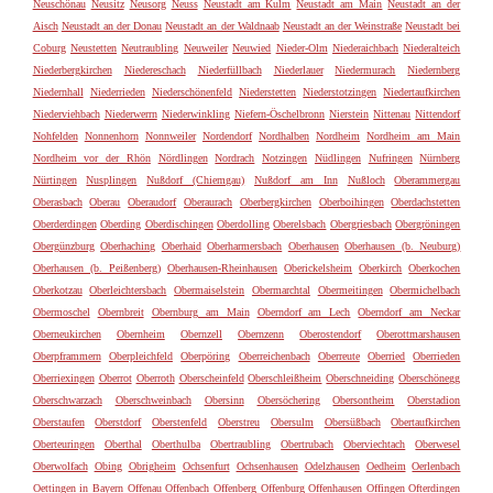
Neuschönau
Neusitz
Neusorg
Neuss
Neustadt am Kulm
Neustadt am Main
Neustadt an der
Aisch
Neustadt an der Donau
Neustadt an der Waldnaab
Neustadt an der Weinstraße
Neustadt bei
Coburg
Neustetten
Neutraubling
Neuweiler
Neuwied
Nieder-Olm
Niederaichbach
Niederalteich
Niederbergkirchen
Niedereschach
Niederfüllbach
Niederlauer
Niedermurach
Niedernberg
Niedernhall
Niederrieden
Niederschönenfeld
Niederstetten
Niederstotzingen
Niedertaufkirchen
Niederviehbach
Niederwerrn
Niederwinkling
Niefern-Öschelbronn
Nierstein
Nittenau
Nittendorf
Nohfelden
Nonnenhorn
Nonnweiler
Nordendorf
Nordhalben
Nordheim
Nordheim am Main
Nordheim vor der Rhön
Nördlingen
Nordrach
Notzingen
Nüdlingen
Nufringen
Nürnberg
Nürtingen
Nusplingen
Nußdorf (Chiemgau)
Nußdorf am Inn
Nußloch
Oberammergau
Oberasbach
Oberau
Oberaudorf
Oberaurach
Oberbergkirchen
Oberboihingen
Oberdachstetten
Oberderdingen
Oberding
Oberdischingen
Oberdolling
Oberelsbach
Obergriesbach
Obergröningen
Obergünzburg
Oberhaching
Oberhaid
Oberharmersbach
Oberhausen
Oberhausen (b. Neuburg)
Oberhausen (b. Peißenberg)
Oberhausen-Rheinhausen
Oberickelsheim
Oberkirch
Oberkochen
Oberkotzau
Oberleichtersbach
Obermaiselstein
Obermarchtal
Obermeitingen
Obermichelbach
Obermoschel
Obernbreit
Obernburg am Main
Oberndorf am Lech
Oberndorf am Neckar
Oberneukirchen
Obernheim
Obernzell
Obernzenn
Oberostendorf
Oberottmarshausen
Oberpframmern
Oberpleichfeld
Oberpöring
Oberreichenbach
Oberreute
Oberried
Oberrieden
Oberriexingen
Oberrot
Oberroth
Oberscheinfeld
Oberschleißheim
Oberschneiding
Oberschönegg
Oberschwarzach
Oberschweinbach
Obersinn
Obersöchering
Obersontheim
Oberstadion
Oberstaufen
Oberstdorf
Oberstenfeld
Oberstreu
Obersulm
Obersüßbach
Obertaufkirchen
Oberteuringen
Oberthal
Oberthulba
Obertraubling
Obertrubach
Oberviechtach
Oberwesel
Oberwolfach
Obing
Obrigheim
Ochsenfurt
Ochsenhausen
Odelzhausen
Oedheim
Oerlenbach
Oettingen in Bayern
Offenau
Offenbach
Offenberg
Offenburg
Offenhausen
Offingen
Ofterdingen