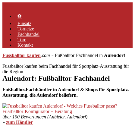
Zum
Menü
Inhalt
springen
⚽
Einsatz
Tornetze
Fachhandel
Tore
Kontakt
Fussballtor-kaufen
.com
» Fußballtor-Fachhandel in
Aulendorf
Fussballtor kaufen beim Fachhandel für Sportplatz-Ausstattung für
die Region
Aulendorf: Fußballtor-Fachhandel
Fußballtor-Fachhändler in Aulendorf & Shops für Sportplatz-
Ausstattung, die Aulendorf beliefern.
über 100 Bewertungen (Anbieter, Aulendorf)
»
zum Händler