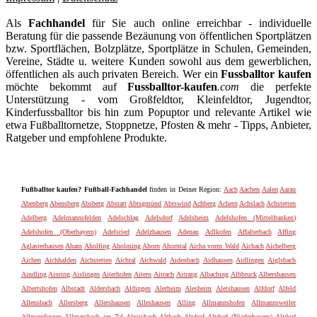
Als
Fachhandel
für Sie auch online erreichbar - individuelle
Beratung für die passende Bezäunung von öffentlichen Sportplätzen
bzw. Sportflächen, Bolzplätze, Sportplätze in Schulen, Gemeinden,
Vereine, Städte u. weitere Kunden sowohl aus dem gewerblichen,
öffentlichen als auch privaten Bereich. Wer ein
Fussballtor kaufen
möchte bekommt auf
Fussballtor-kaufen
.com
die perfekte
Unterstützung - vom Großfeldtor, Kleinfeldtor, Jugendtor,
Kinderfussballtor bis hin zum Popuptor und relevante Artikel wie
etwa Fußballtornetze, Stoppnetze, Pfosten & mehr - Tipps, Anbieter,
Ratgeber und empfohlene Produkte.
Fußballtor kaufen? Fußball-Fachhandel
finden in Deiner Region:
Aach
Aachen
Aalen
Aarau
Abenberg
Abensberg
Absberg
Abstatt
Abtsgmünd
Abtswind
Achberg
Achern
Achslach
Achstetten
Adelberg
Adelmannsfelden
Adelschlag
Adelsdorf
Adelsheim
Adelshofen (Mittelfranken)
Adelshofen (Oberbayern)
Adelsried
Adelzhausen
Adenau
Adlkofen
Affalterbach
Affing
Aglasterhausen
Aham
Aholfing
Aholming
Ahorn
Ahorntal
Aicha vorm Wald
Aichach
Aichelberg
Aichen
Aichhalden
Aichstetten
Aichtal
Aichwald
Aidenbach
Aidhausen
Aidlingen
Aiglsbach
Aindling
Ainring
Aislingen
Aiterhofen
Aitern
Aitrach
Aitrang
Albaching
Albbruck
Albershausen
Albertshofen
Albstadt
Aldersbach
Aldingen
Alerheim
Alesheim
Aletshausen
Alfdorf
Alfeld
Allensbach
Allersberg
Allershausen
Alleshausen
Alling
Allmannshofen
Allmannsweiler
Allmendingen
Allmersbach im Tal
Alpirsbach
Altbach
Altdorf
Altdorf (Niederbayern)
Altdorf