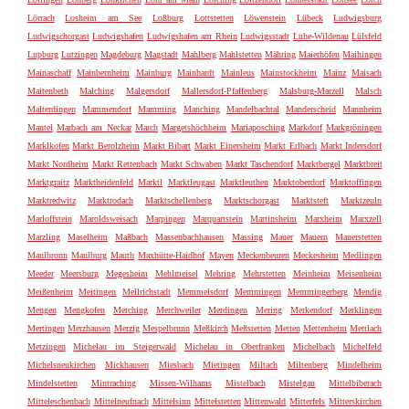
Lörrach
Losheim am See
Loßburg
Lottstetten
Löwenstein
Lübeck
Ludwigsburg
Ludwigschorgast
Ludwigshafen
Ludwigshafen am Rhein
Ludwigsstadt
Luhe-Wildenau
Lülsfeld
Lupburg
Lutzingen
Magdeburg
Magstadt
Mahlberg
Mahlstetten
Mähring
Maierhöfen
Maihingen
Mainaschaff
Mainbernheim
Mainburg
Mainhardt
Mainleus
Mainstockheim
Mainz
Maisach
Maitenbeth
Malching
Malgersdorf
Mallersdorf-Pfaffenberg
Malsburg-Marzell
Malsch
Malterdingen
Mammendorf
Mamming
Manching
Mandelbachtal
Manderscheid
Mannheim
Mantel
Marbach am Neckar
March
Margetshöchheim
Mariaposching
Markdorf
Markgröningen
Marklkofen
Markt Berolzheim
Markt Bibart
Markt Einersheim
Markt Erlbach
Markt Indersdorf
Markt Nordheim
Markt Rettenbach
Markt Schwaben
Markt Taschendorf
Marktbergel
Marktbreit
Marktgraitz
Marktheidenfeld
Marktl
Marktleugast
Marktleuthen
Marktoberdorf
Marktoffingen
Marktredwitz
Marktrodach
Marktschellenberg
Marktschorgast
Marktsteft
Marktzeuln
Marloffstein
Maroldsweisach
Marpingen
Marquartstein
Martinsheim
Marxheim
Marxzell
Marzling
Maselheim
Maßbach
Massenbachhausen
Massing
Mauer
Mauern
Mauerstetten
Maulbronn
Maulburg
Mauth
Maxhütte-Haidhof
Mayen
Meckenbeuren
Meckesheim
Medlingen
Meeder
Meersburg
Megesheim
Mehlmeisel
Mehring
Mehrstetten
Meinheim
Meisenheim
Meißenheim
Meitingen
Mellrichstadt
Memmelsdorf
Memmingen
Memmingerberg
Mendig
Mengen
Mengkofen
Merching
Merchweiler
Merdingen
Mering
Merkendorf
Merklingen
Mertingen
Merzhausen
Merzig
Mespelbrunn
Meßkirch
Meßstetten
Metten
Mettenheim
Mettlach
Metzingen
Michelau im Steigerwald
Michelau in Oberfranken
Michelbach
Michelfeld
Michelsneukirchen
Mickhausen
Miesbach
Mietingen
Miltach
Miltenberg
Mindelheim
Mindelstetten
Mintraching
Missen-Wilhams
Mistelbach
Mistelgau
Mittelbiberach
Mitteleschenbach
Mittelneufnach
Mittelsinn
Mittelstetten
Mittenwald
Mitterfels
Mitterskirchen