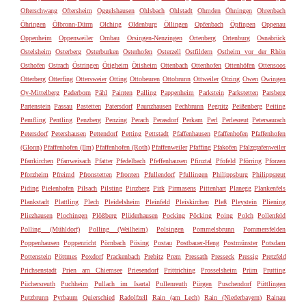
Ofterschwang
Oftersheim
Oggelshausen
Ohlsbach
Ohlstadt
Ohmden
Öhningen
Ohrenbach
Öhringen
Ölbronn-Dürrn
Olching
Oldenburg
Öllingen
Opfenbach
Öpfingen
Oppenau
Oppenheim
Oppenweiler
Ornbau
Orsingen-Nenzingen
Ortenberg
Ortenburg
Osnabrück
Ostelsheim
Osterberg
Osterburken
Osterhofen
Osterzell
Ostfildern
Ostheim vor der Rhön
Osthofen
Ostrach
Östringen
Ötigheim
Ötisheim
Ottenbach
Ottenhofen
Ottenhöfen
Ottensoos
Otterberg
Otterfing
Ottersweier
Otting
Ottobeuren
Ottobrunn
Ottweiler
Otzing
Owen
Owingen
Oy-Mittelberg
Paderborn
Pähl
Painten
Palling
Pappenheim
Parkstein
Parkstetten
Parsberg
Partenstein
Passau
Pastetten
Patersdorf
Paunzhausen
Pechbrunn
Pegnitz
Peißenberg
Peiting
Pemfling
Pentling
Penzberg
Penzing
Perach
Perasdorf
Perkam
Perl
Perlesreut
Petersaurach
Petersdorf
Petershausen
Pettendorf
Petting
Pettstadt
Pfaffenhausen
Pfaffenhofen
Pfaffenhofen
(Glonn)
Pfaffenhofen (Ilm)
Pfaffenhofen (Roth)
Pfaffenweiler
Pfaffing
Pfakofen
Pfalzgrafenweiler
Pfarrkirchen
Pfarrweisach
Pfatter
Pfedelbach
Pfeffenhausen
Pfinztal
Pfofeld
Pförring
Pforzen
Pforzheim
Pfreimd
Pfronstetten
Pfronten
Pfullendorf
Pfullingen
Philippsburg
Philippsreut
Piding
Pielenhofen
Pilsach
Pilsting
Pinzberg
Pirk
Pirmasens
Pittenhart
Planegg
Plankenfels
Plankstadt
Plattling
Plech
Pleidelsheim
Pleinfeld
Pleiskirchen
Pleß
Pleystein
Pliening
Pliezhausen
Plochingen
Plößberg
Plüderhausen
Pocking
Pöcking
Poing
Polch
Pollenfeld
Polling (Mühldorf)
Polling (Weilheim)
Polsingen
Pommelsbrunn
Pommersfelden
Poppenhausen
Poppenricht
Pörnbach
Pösing
Postau
Postbauer-Heng
Postmünster
Potsdam
Pottenstein
Pöttmes
Poxdorf
Prackenbach
Prebitz
Prem
Pressath
Presseck
Pressig
Pretzfeld
Prichsenstadt
Prien am Chiemsee
Priesendorf
Prittriching
Prosselsheim
Prüm
Prutting
Püchersreuth
Puchheim
Pullach im Isartal
Pullenreuth
Pürgen
Puschendorf
Püttlingen
Putzbrunn
Pyrbaum
Quierschied
Radolfzell
Rain (am Lech)
Rain (Niederbayern)
Rainau