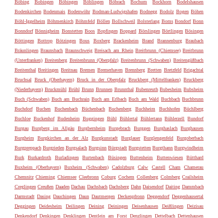
Böbing
Bobingen
Böbingen
Böblingen
Böbrach
Bochum
Bockhorn
Bodelshausen
Bodenkirchen
Bodenmais
Bodenwöhr
Bodman-Ludwigshafen
Bodnegg
Bodolz
Bogen
Böhen
Böhl-Iggelheim
Böhmenkirch
Böhmfeld
Böllen
Bollschweil
Bolsterlang
Boms
Bondorf
Bonn
Bonndorf
Bönnigheim
Bonstetten
Boos
Bopfingen
Boppard
Börslingen
Börtlingen
Bösingen
Böttingen
Bottrop
Bötzingen
Bous
Boxberg
Brackenheim
Brand
Brannenburg
Braubach
Bräunlingen
Braunsbach
Braunschweig
Breisach am Rhein
Breitbrunn (Chiemsee)
Breitbrunn
(Unterfranken)
Breitenberg
Breitenbrunn (Oberpfalz)
Breitenbrunn (Schwaben)
Breitengüßbach
Breitenthal
Breitingen
Breitnau
Bremen
Bremerhaven
Brennberg
Bretten
Bretzfeld
Brigachtal
Bruchsal
Bruck (Oberbayern)
Bruck in der Oberpfalz
Bruckberg (Mittelfranken)
Bruckberg
(Niederbayern)
Bruckmühl
Brühl
Brunn
Brunnen
Brunnthal
Bubenreuth
Bubesheim
Bubsheim
Buch (Schwaben)
Buch am Buchrain
Buch am Erlbach
Buch am Wald
Buchbach
Buchbrunn
Buchdorf
Buchen
Buchenbach
Büchenbach
Buchenberg
Buchheim
Buchhofen
Büchlberg
Buchloe
Buckenhof
Budenheim
Buggingen
Bühl
Bühlertal
Bühlertann
Bühlerzell
Bundorf
Burgau
Burgberg im Allgäu
Burgbernheim
Burgebrach
Burggen
Burghaslach
Burghausen
Burgheim
Burgkirchen an der Alz
Burgkunstadt
Burglauer
Burglengenfeld
Burgoberbach
Burgpreppach
Burgrieden
Burgsalach
Burgsinn
Bürgstadt
Burgstetten
Burgthann
Burgwindheim
Burk
Burkardroth
Burladingen
Burtenbach
Büsingen
Buttenheim
Buttenwiesen
Bütthard
Buxheim (Oberbayern)
Buxheim (Schwaben)
Cadolzburg
Calw
Castell
Cham
Chamerau
Chemnitz
Chieming
Chiemsee
Cleebronn
Coburg
Cochem
Collenberg
Colmberg
Crailsheim
Creglingen
Creußen
Daaden
Dachau
Dachsbach
Dachsberg
Dahn
Daisendorf
Daiting
Dammbach
Darmstadt
Dasing
Dauchingen
Daun
Dautmergen
Deckenpfronn
Deggendorf
Deggenhausertal
Deggingen
Deidesheim
Deilingen
Deining
Deiningen
Deisenhausen
Deißlingen
Deizisau
Denkendorf
Denkingen
Denklingen
Dentlein am Forst
Denzlingen
Dettelbach
Dettenhausen