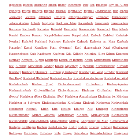
Ippesheim
Ipsheim
Irchenrieth
Irlbach
Irndorf
Irschenberg
Irsee
Isen
Ismaning
Isny im Allgäu
Ispringen
Issigau
Ittlingen
Itzgrund
Jachenau
Jagsthausen
Jagstzell
Jandelsbrunn
Jena
Jengen
Jesenwang
Jestetten
Jettenbach
Jettingen
Jettingen-Scheppach
Jetzendorf
Johannesberg
Johanniskirchen
Julbach
Jungingen
Kahl am Main
Kaisersbach
Kaisersesch
Kaiserslautern
Kaisheim
Kalchreuth
Kallmünz
Kaltental
Kammeltal
Kammerstein
Kammlach
Kämpfelbach
Kandel
Kandern
Kanzach
Kappel-Grafenhausen
Kappelrodeck
Karbach
Karlsbad
Karlsdorf-
Neuthard
Karlsfeld
Karlshuld
Karlskron
Karlsruhe
Karlstadt
Karlstein am Main
Karsbach
Kasendorf
Kassel
Kastellaun
Kastl (Kemnath)
Kastl (Lauterachtal)
Kastl (Oberbayern)
Katzenelnbogen
Kaub
Kaufbeuren
Kaufering
Kehl
Kelheim
Kellmünz (Iller)
Keltern
Kemmern
Kemnath
Kempten (Allgäu)
Kenzingen
Kernen im Remstal
Ketsch
Kettershausen
Kiefersfelden
Kiel
Kienberg
Kieselbronn
Kinding
Kinsau
Kipfenberg
Kippenheim
Kirchanschöring
Kirchardt
Kirchberg
Kirchberg (Hunsrück)
Kirchberg (Oberbayern)
Kirchberg im Wald
Kirchdorf
Kirchdorf
(bei Haag)
Kirchdorf (Hallertau)
Kirchdorf am Inn
Kirchdorf an der Amper
Kirchdorf im Wald
Kirchehrenbach
Kirchen (Sieg)
Kirchendemenreuth
Kirchenlamitz
Kirchenpingarten
Kirchensittenbach
Kirchentellinsfurt
Kirchenthumbach
Kirchham
Kirchhaslach
Kirchheim
(Neckar)
Kirchheim (Ries)
Kirchheim (Teck)
Kirchheim (Unterfranken)
Kirchheim bei München
Kirchheim in Schwaben
Kirchheimbolanden
Kirchlauter
Kirchroth
Kirchseeon
Kirchweidach
Kirchzarten
Kirchzell
Kirkel
Kirn
Kissing
Kißlegg
Kist
Kitzingen
Kleinaitingen
Kleinblittersdorf
Kleines Wiesental
Kleinheubach
Kleinkahl
Kleinlangheim
Kleinostheim
Kleinrinderfeld
Kleinsendelbach
Kleinwallstadt
Klettgau
Klingenberg am Main
Klosterlechfeld
Knetzgau
Knittlingen
Koblenz
Kochel am See
Köditz
Ködnitz
Köfering
Kohlberg
Kolbermoor
Kolbingen
Kolitzheim
Kollnburg
Köln
Köngen
Königheim
Königsbach-Stein
Königsberg