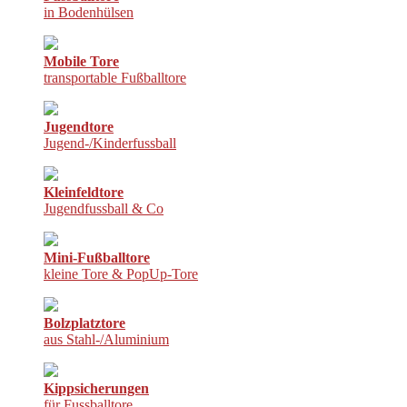
in Bodenhülsen
Mobile Tore
transportable Fußballtore
Jugendtore
Jugend-/Kinderfussball
Kleinfeldtore
Jugendfussball & Co
Mini-Fußballtore
kleine Tore & PopUp-Tore
Bolzplatztore
aus Stahl-/Aluminium
Kippsicherungen
für Fussballtore