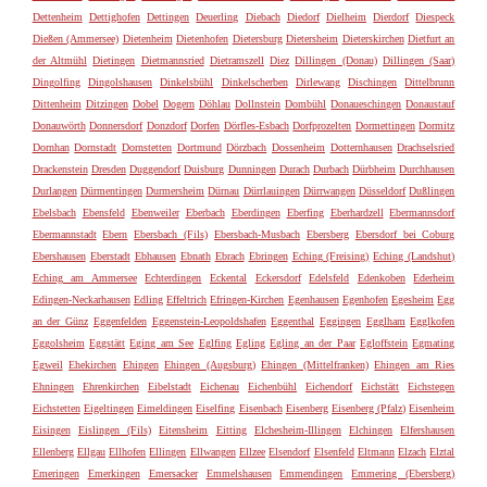
Dettenheim
Dettighofen
Dettingen
Deuerling
Diebach
Diedorf
Dielheim
Dierdorf
Diespeck
Dießen (Ammersee)
Dietenheim
Dietenhofen
Dietersburg
Dietersheim
Dieterskirchen
Dietfurt an
der Altmühl
Dietingen
Dietmannsried
Dietramszell
Diez
Dillingen (Donau)
Dillingen (Saar)
Dingolfing
Dingolshausen
Dinkelsbühl
Dinkelscherben
Dirlewang
Dischingen
Dittelbrunn
Dittenheim
Ditzingen
Dobel
Dogern
Döhlau
Dollnstein
Dombühl
Donaueschingen
Donaustauf
Donauwörth
Donnersdorf
Donzdorf
Dorfen
Dörfles-Esbach
Dorfprozelten
Dormettingen
Dormitz
Dornhan
Dornstadt
Dornstetten
Dortmund
Dörzbach
Dossenheim
Dotternhausen
Drachselsried
Drackenstein
Dresden
Duggendorf
Duisburg
Dunningen
Durach
Durbach
Dürbheim
Durchhausen
Durlangen
Dürmentingen
Durmersheim
Dürnau
Dürrlauingen
Dürrwangen
Düsseldorf
Dußlingen
Ebelsbach
Ebensfeld
Ebenweiler
Eberbach
Eberdingen
Eberfing
Eberhardzell
Ebermannsdorf
Ebermannstadt
Ebern
Ebersbach (Fils)
Ebersbach-Musbach
Ebersberg
Ebersdorf bei Coburg
Ebershausen
Eberstadt
Ebhausen
Ebnath
Ebrach
Ebringen
Eching (Freising)
Eching (Landshut)
Eching am Ammersee
Echterdingen
Eckental
Eckersdorf
Edelsfeld
Edenkoben
Ederheim
Edingen-Neckarhausen
Edling
Effeltrich
Efringen-Kirchen
Egenhausen
Egenhofen
Egesheim
Egg
an der Günz
Eggenfelden
Eggenstein-Leopoldshafen
Eggenthal
Eggingen
Egglham
Egglkofen
Eggolsheim
Eggstätt
Eging am See
Eglfing
Egling
Egling an der Paar
Egloffstein
Egmating
Egweil
Ehekirchen
Ehingen
Ehingen (Augsburg)
Ehingen (Mittelfranken)
Ehingen am Ries
Ehningen
Ehrenkirchen
Eibelstadt
Eichenau
Eichenbühl
Eichendorf
Eichstätt
Eichstegen
Eichstetten
Eigeltingen
Eimeldingen
Eiselfing
Eisenbach
Eisenberg
Eisenberg (Pfalz)
Eisenheim
Eisingen
Eislingen (Fils)
Eitensheim
Eitting
Elchesheim-Illingen
Elchingen
Elfershausen
Ellenberg
Ellgau
Ellhofen
Ellingen
Ellwangen
Ellzee
Elsendorf
Elsenfeld
Eltmann
Elzach
Elztal
Emeringen
Emerkingen
Emersacker
Emmelshausen
Emmendingen
Emmering (Ebersberg)