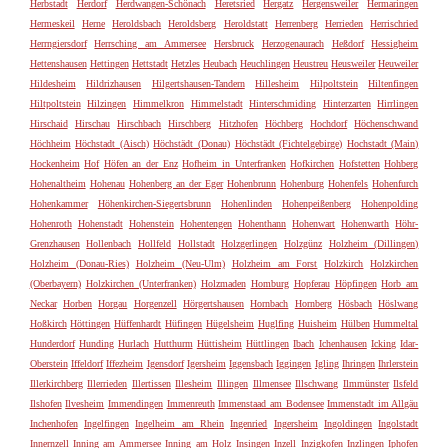
Herbstadt
Herdorf
Herdwangen-Schönach
Heretsried
Hergatz
Hergensweiler
Hermaringen
Hermeskeil
Herne
Heroldsbach
Heroldsberg
Heroldstatt
Herrenberg
Herrieden
Herrischried
Herrngiersdorf
Herrsching am Ammersee
Hersbruck
Herzogenaurach
Heßdorf
Hessigheim
Hettenshausen
Hettingen
Hettstadt
Hetzles
Heubach
Heuchlingen
Heustreu
Heusweiler
Heuweiler
Hildesheim
Hildrizhausen
Hilgertshausen-Tandern
Hillesheim
Hilpoltstein
Hiltenfingen
Hiltpoltstein
Hilzingen
Himmelkron
Himmelstadt
Hinterschmiding
Hinterzarten
Hirrlingen
Hirschaid
Hirschau
Hirschbach
Hirschberg
Hitzhofen
Höchberg
Hochdorf
Höchenschwand
Höchheim
Höchstadt (Aisch)
Höchstädt (Donau)
Höchstädt (Fichtelgebirge)
Hochstadt (Main)
Hockenheim
Hof
Höfen an der Enz
Hofheim in Unterfranken
Hofkirchen
Hofstetten
Hohberg
Hohenaltheim
Hohenau
Hohenberg an der Eger
Hohenbrunn
Hohenburg
Hohenfels
Hohenfurch
Hohenkammer
Höhenkirchen-Siegertsbrunn
Hohenlinden
Hohenpeißenberg
Hohenpolding
Hohenroth
Hohenstadt
Hohenstein
Hohentengen
Hohenthann
Hohenwart
Hohenwarth
Höhr-
Grenzhausen
Hollenbach
Hollfeld
Hollstadt
Holzgerlingen
Holzgünz
Holzheim (Dillingen)
Holzheim (Donau-Ries)
Holzheim (Neu-Ulm)
Holzheim am Forst
Holzkirch
Holzkirchen
(Oberbayern)
Holzkirchen (Unterfranken)
Holzmaden
Homburg
Hopferau
Höpfingen
Horb am
Neckar
Horben
Horgau
Horgenzell
Hörgertshausen
Hornbach
Hornberg
Hösbach
Höslwang
Hoßkirch
Höttingen
Hüffenhardt
Hüfingen
Hügelsheim
Huglfing
Huisheim
Hülben
Hummeltal
Hunderdorf
Hunding
Hurlach
Hutthurm
Hüttisheim
Hüttlingen
Ibach
Ichenhausen
Icking
Idar-
Oberstein
Iffeldorf
Iffezheim
Igensdorf
Igersheim
Iggensbach
Iggingen
Igling
Ihringen
Ihrlerstein
Illerkirchberg
Illerrieden
Illertissen
Illesheim
Illingen
Illmensee
Illschwang
Ilmmünster
Ilsfeld
Ilshofen
Ilvesheim
Immendingen
Immenreuth
Immenstaad am Bodensee
Immenstadt im Allgäu
Inchenhofen
Ingelfingen
Ingelheim am Rhein
Ingenried
Ingersheim
Ingoldingen
Ingolstadt
Innernzell
Inning am Ammersee
Inning am Holz
Insingen
Inzell
Inzigkofen
Inzlingen
Iphofen