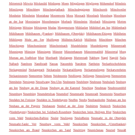
Mitterteich
Mitwitz
Möckmühl
Mödingen
Moers
Mögglingen
Möglingen
Möhrendorf
Mömbris
Mömlingen
Mönchberg
Mönchengladbach
Mönchsdeggingen
Mönchsroth
Mönchweiler
Monheim
Mönsheim
Montabaur
Moorenweis
Moos
Moosach
Moosbach
Moosburg
Moosburg
an der Isar
Moosinning
Moosthenning
Morbach
Mörnsheim
Mosbach
Mössingen
Motten
Möttingen
Mötzing
Mötzingen
Mudau
Muggensturm
Mühlacker
Mühldorf am Inn
Mühlenbach
Mühlhausen
Mühlhausen (Franken)
Mühlhausen (Oberpfalz)
Mühlhausen-Ehingen
Mühlheim
Mühlingen
Muhr am See
Mulfingen
Mülheim-Kärlich
Müllheim
Münchberg
München
Münchingen
Münchsmünster
Münchsteinach
Mundelsheim
Munderkingen
Münnerstadt
Munningen
Münsing
Münsingen
Münster
Münsterhausen
Münstermaifeld
Münstertal
Murg
Murnau am Staffelsee
Murr
Murrhardt
Mutlangen
Mutterstadt
Nabburg
Nagel
Nagold
Naila
Nalbach
Namborn
Nandlstadt
Nassau
Nassenfels
Nastätten
Nattheim
Neckarbischofsheim
Neckargemünd
Neckargerach
Neckarsulm
Neckartailfingen
Neckartenzlingen
Neckarwestheim
Neckarzimmern
Neenstetten
Nehren
Neidenstein
Neidlingen
Nellingen
Nennslingen
Nerenstetten
Neresheim
Nersingen
Nesselwang
Neu-Ulm
Neubeuern
Neubiberg
Neubrunn
Neubulach
Neuburg
am Inn
Neuburg an der Donau
Neuburg an der Kammel
Neuching
Neudenau
Neudrossenfeld
Neuenburg
Neuenbürg
Neuendettelsau
Neuendorf
Neuenmarkt
Neuenstadt
Neuenstein
Neuerburg
Neufahrn bei Freising
Neufahrn in Niederbayern
Neuffen
Neufra
Neufraunhofen
Neuhaus am Inn
Neuhaus an der Pegnitz
Neuhausen
Neuhof an der Zenn
Neuhütten
Neukirch
Neukirchen
(Niederbayern)
Neukirchen bei Sulzbach-Rosenberg
Neukirchen beim Heiligen Blut
Neukirchen
vorm Wald
Neukirchen-Balbini
Neuler
Neulingen
Neulußheim
Neumarkt in der Oberpfalz
Neumarkt-Sankt Veit
Neunburg vorm Wald
Neunkirchen
Neunkirchen (Unterfranken)
Neunkirchen am Brand
Neunkirchen am Sand
Neuötting
Neureichenau
Neuried
Neusäß