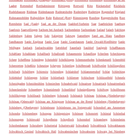
Laaber
Rottendorf
Rotthalmünster
Röttingen
Rottweil
Rötz
Rückersdorf
Rückholz
Rudelzhausen
Rüdenau
Rüdenhausen
Ruderatshofen
Rudersberg
Ruderting
Rugendorf
Rügland
Ruhmannsfelden
Ruhpolding
Ruhr
Ruhstorf (Rott)
Rümmingen
Runding
Ruppertshofen
Rust
Rutesheim
Saal (Saale)
Saal an der Donau
Saaldorf-Surheim
Saar
Saarbrücken
Saarburg
Saarlouis
Saarwellingen
Sachsen bei Ansbach
Sachsenheim
Sachsenkam
Sailauf
Salach
Salching
Saldenburg
Salem
Salgen
Salz
Salzgitter
Salzweg
Samerberg
Sand am Main
Sandberg
Sandhausen
Sankt Englmar
Sankt Goar
Sankt Goarshausen
Sankt Oswald-Riedlhütte
Sankt
Wolfgang
Sasbach
Sasbachwalden
Satteldorf
Sauerlach
Sauldorf
Saulgrub
Schaffhausen
Schäftlarn
Schalkham
Schallbach
Schallstadt
Schauenstein
Schaufling
Schechen
Schechingen
Scheer
Schefflenz
Scheidegg
Scheinfeld
Schelklingen
Schemmerhofen
Schenkenzell
Schernfeld
Scherstetten
Scheßlitz
Scheuring
Scheyern
Schierling
Schifferstadt
Schiffweiler
Schillingsfürst
Schiltach
Schiltberg
Schirmitz
Schirnding
Schlaitdorf
Schlammersdorf
Schlat
Schleching
Schlehdorf
Schliengen
Schlier
Schlierbach
Schliersee
Schluchsee
Schlüsselfeld
Schmelz
Schmidgaden
Schmidmühlen
Schmiechen
Schnabelwaid
Schnaitsee
Schnaittach
Schnaittenbach
Schneckenlohe
Schneeberg
Schneizlreuth
Schnelldorf
Schnürpflingen
Schöfweg
Schollbrunn
Schöllkrippen
Schöllnach
Schömberg
Schonach
Schönaich
Schönau
Schönau (Niederbayern)
Schönau (Odenwald)
Schönau am Königssee
Schönau an der Brend
Schönberg (Niederbayern)
Schönberg (Oberbayern)
Schönbrunn
Schönbrunn im Steigerwald
Schondorf am Ammersee
Schondra
Schönenberg
Schongau
Schöngeising
Schönsee
Schonstett
Schöntal
Schönthal
Schonungen
Schönwald
Schopfheim
Schopfloch
Schorndorf
Schramberg
Schriesheim
Schrobenhausen
Schrozberg
Schuttertal
Schutterwald
Schwabach
Schwabbruck
Schwabhausen
Schwäbisch Gmünd
Schwäbisch Hall
Schwabmünchen
Schwabsoien
Schwaig bei Nürnberg