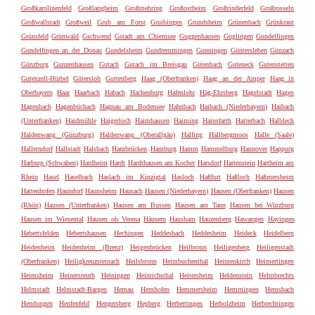
Großkarolinenfeld
Großlangheim
Großmehring
Großostheim
Großrinderfeld
Großrosseln
Großwallstadt
Großweil
Grub am Forst
Gruibingen
Grundsheim
Grünenbach
Grünkraut
Grünsfeld
Grünwald
Gschwend
Gstadt am Chiemsee
Guggenhausen
Güglingen
Gundelfingen
Gundelfingen an der Donau
Gundelsheim
Gundremmingen
Gunningen
Güntersleben
Günzach
Günzburg
Gunzenhausen
Gutach
Gutach im Breisgau
Gütenbach
Guteneck
Gutenstetten
Gutenzell-Hürbel
Gütersloh
Guttenberg
Haag (Oberfranken)
Haag an der Amper
Haag in
Oberbayern
Haar
Haarbach
Habach
Hachenburg
Hafenlohr
Häg-Ehrsberg
Hagelstadt
Hagen
Hagenbach
Hagenbüchach
Hagnau am Bodensee
Hahnbach
Haibach (Niederbayern)
Haibach
(Unterfranken)
Haidmühle
Haigerloch
Haimhausen
Haiming
Hainsfarth
Haiterbach
Halblech
Haldenwang (Günzburg)
Haldenwang (Oberallgäu)
Halfing
Hallbergmoos
Halle (Saale)
Hallerndorf
Hallstadt
Halsbach
Hambrücken
Hamburg
Hamm
Hammelburg
Hannover
Happurg
Harburg (Schwaben)
Hardheim
Hardt
Hardthausen am Kocher
Harsdorf
Hartenstein
Hartheim am
Rhein
Hasel
Haselbach
Haslach im Kinzigtal
Hasloch
Haßfurt
Haßloch
Haßmersheim
Hattenhofen
Haundorf
Haunsheim
Hausach
Hausen (Niederbayern)
Hausen (Oberfranken)
Hausen
(Rhön)
Hausen (Unterfranken)
Hausen am Bussen
Hausen am Tann
Hausen bei Würzburg
Hausen im Wiesental
Hausen ob Verena
Häusern
Hausham
Hauzenberg
Hawangen
Hayingen
Hebertsfelden
Hebertshausen
Hechingen
Heddesbach
Heddesheim
Heideck
Heidelberg
Heidenheim
Heidenheim (Brenz)
Heigenbrücken
Heilbronn
Heiligenberg
Heiligenstadt
(Oberfranken)
Heiligkreuzsteinach
Heilsbronn
Heimbuchenthal
Heimenkirch
Heimertingen
Heimsheim
Heinersreuth
Heiningen
Heinrichsthal
Heitersheim
Heldenstein
Helmbrechts
Helmstadt
Helmstadt-Bargen
Hemau
Hemhofen
Hemmersheim
Hemmingen
Hemsbach
Hendungen
Henfenfeld
Hengersberg
Hepberg
Herbertingen
Herbolzheim
Herbrechtingen