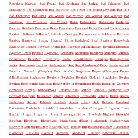
Rippoldsau-Schapbach
Bad Rodach
Bad Säckingen
Bad Saulgau
Bad Schönborn
Bad
Schussenried
Bad Sobernheim
Bad Staffelstein
Bad Steben
Bad Teinach-Zavelstein
Bad Tölz
Bad Überkingen
Bad Urach
Bad Waldsee
Bad Wiessee
Bad Wildbad
Bad Wimpfen
Bad
Windsheim
Bad Wörishofen
Bad Wurzach
Baden
Baden-Baden
Badenweiler
Bahlingen
Baienfurt
Baierbach
Baierbrunn
Baiern
Baiersbronn
Baiersdorf
Baindt
Baisweil
Balderschwang
Balgheim
Balingen
Ballendorf
Ballrechten-Dottingen
Baltmannsweiler
Balzhausen
Balzheim
Bamberg
Bammental
Barbing
Bärenthal
Bärnau
Bartholomä
Basel
Bastheim
Baudenbach
Baumholder
Baunach
Bayerbach (Rottal-Inn)
Bayerbach bei Ergoldsbach
Bayerisch Eisenstein
Bayerisch Gmain
Bayreuth
Bayrischzell
Bechhofen
Bechtsrieth
Beckingen
Beilngries
Beilstein
Beimerstetten
Bellenberg
Bempflingen
Bendorf
Benediktbeuern
Benningen
Benningen am
Neckar
Beratzhausen
Berching
Berchtesgaden
Berg
Berg (Oberfranken)
Berg (Starnberger See)
Berg bei Neumarkt (Oberpfalz)
Berg im Gau
Bergatreute
Bergen (Chiemgau)
Bergen
(Mittelfranken)
Berghaupten
Bergheim
Berghülen
Bergisch Gladbach
Bergkirchen
Berglen
Berglern
Bergrheinfeld
Bergtheim
Berkheim
Berlin
Bermatingen
Bernau
Bernau am Chiemsee
Bernbeuren
Berngau
Bernhardswald
Bernkastel-Kues
Bernried
Bernried (Starnberger See)
Bernstadt
Besigheim
Bessenbach
Betzdorf
Betzenstein
Betzenweiler
Betzigau
Beuren
Beuron
Beutelsbach
Bexbach
Biberach
Biberbach
Bibertal
Biburg
Bichl
Bidingen
Biebelried
Bieberehren
Biederbach
Bielefeld
Biessenhofen
Bietigheim-Bissingen
Billigheim
Binau
Bindlach
Bingen
Bingen am Rhein
Binswangen
Binzen
Birenbach
Birgland
Birkenfeld
Bischberg
Bischbrunn
Bischofsgrün
Bischofsheim (Rhön)
Bischofsmais
Bischofswiesen
Bischweier
Bisingen
Bissingen
Bissingen (Teck)
Bitburg
Bitz
Blaibach
Blaichach
Blankenbach
Blaubeuren
Blaufelden
Blaustein
Blieskastel
Blindheim
Blumberg
Bobenheim-Roxheim