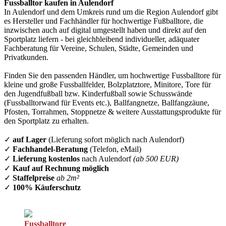
Fussballtor kaufen in Aulendorf
In Aulendorf und dem Umkreis rund um die Region Aulendorf gibt
es Hersteller und Fachhändler für hochwertige Fußballtore, die
inzwischen auch auf digital umgestellt haben und direkt auf den
Sportplatz liefern - bei gleichbleibend individueller, adäquater
Fachberatung für Vereine, Schulen, Städte, Gemeinden und
Privatkunden.
Finden Sie den passenden Händler, um hochwertige Fussballtore für
kleine und große Fussballfelder, Bolzplatztore, Minitore, Tore für
den Jugendfußball bzw. Kinderfußball sowie Schusswände
(Fussballtorwand für Events etc.), Ballfangnetze, Ballfangzäune,
Pfosten, Torrahmen, Stoppnetze & weitere Ausstattungsprodukte für
den Sportplatz zu erhalten.
✓
auf Lager
(Lieferung sofort möglich nach Aulendorf)
✓
Fachhandel-Beratung
(Telefon, eMail)
✓
Lieferung kostenlos
nach Aulendorf
(ab 500 EUR)
✓
Kauf auf Rechnung möglich
✓
Staffelpreise
ab 2m²
✓
100% Käuferschutz
Fussballtore