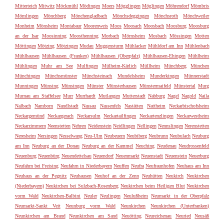
Mitterteich
Mitwitz
Möckmühl
Mödingen
Moers
Mögglingen
Möglingen
Möhrendorf
Mömbris
Mömlingen
Mönchberg
Mönchengladbach
Mönchsdeggingen
Mönchsroth
Mönchweiler
Monheim
Mönsheim
Montabaur
Moorenweis
Moos
Moosach
Moosbach
Moosburg
Moosburg
an der Isar
Moosinning
Moosthenning
Morbach
Mörnsheim
Mosbach
Mössingen
Motten
Möttingen
Mötzing
Mötzingen
Mudau
Muggensturm
Mühlacker
Mühldorf am Inn
Mühlenbach
Mühlhausen
Mühlhausen (Franken)
Mühlhausen (Oberpfalz)
Mühlhausen-Ehingen
Mühlheim
Mühlingen
Muhr am See
Mulfingen
Mülheim-Kärlich
Müllheim
Münchberg
München
Münchingen
Münchsmünster
Münchsteinach
Mundelsheim
Munderkingen
Münnerstadt
Munningen
Münsing
Münsingen
Münster
Münsterhausen
Münstermaifeld
Münstertal
Murg
Murnau am Staffelsee
Murr
Murrhardt
Mutlangen
Mutterstadt
Nabburg
Nagel
Nagold
Naila
Nalbach
Namborn
Nandlstadt
Nassau
Nassenfels
Nastätten
Nattheim
Neckarbischofsheim
Neckargemünd
Neckargerach
Neckarsulm
Neckartailfingen
Neckartenzlingen
Neckarwestheim
Neckarzimmern
Neenstetten
Nehren
Neidenstein
Neidlingen
Nellingen
Nennslingen
Nerenstetten
Neresheim
Nersingen
Nesselwang
Neu-Ulm
Neubeuern
Neubiberg
Neubrunn
Neubulach
Neuburg
am Inn
Neuburg an der Donau
Neuburg an der Kammel
Neuching
Neudenau
Neudrossenfeld
Neuenburg
Neuenbürg
Neuendettelsau
Neuendorf
Neuenmarkt
Neuenstadt
Neuenstein
Neuerburg
Neufahrn bei Freising
Neufahrn in Niederbayern
Neuffen
Neufra
Neufraunhofen
Neuhaus am Inn
Neuhaus an der Pegnitz
Neuhausen
Neuhof an der Zenn
Neuhütten
Neukirch
Neukirchen
(Niederbayern)
Neukirchen bei Sulzbach-Rosenberg
Neukirchen beim Heiligen Blut
Neukirchen
vorm Wald
Neukirchen-Balbini
Neuler
Neulingen
Neulußheim
Neumarkt in der Oberpfalz
Neumarkt-Sankt Veit
Neunburg vorm Wald
Neunkirchen
Neunkirchen (Unterfranken)
Neunkirchen am Brand
Neunkirchen am Sand
Neuötting
Neureichenau
Neuried
Neusäß