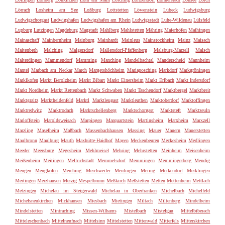
Lörrach
Losheim am See
Loßburg
Lottstetten
Löwenstein
Lübeck
Ludwigsburg
Ludwigschorgast
Ludwigshafen
Ludwigshafen am Rhein
Ludwigsstadt
Luhe-Wildenau
Lülsfeld
Lupburg
Lutzingen
Magdeburg
Magstadt
Mahlberg
Mahlstetten
Mähring
Maierhöfen
Maihingen
Mainaschaff
Mainbernheim
Mainburg
Mainhardt
Mainleus
Mainstockheim
Mainz
Maisach
Maitenbeth
Malching
Malgersdorf
Mallersdorf-Pfaffenberg
Malsburg-Marzell
Malsch
Malterdingen
Mammendorf
Mamming
Manching
Mandelbachtal
Manderscheid
Mannheim
Mantel
Marbach am Neckar
March
Margetshöchheim
Mariaposching
Markdorf
Markgröningen
Marklkofen
Markt Berolzheim
Markt Bibart
Markt Einersheim
Markt Erlbach
Markt Indersdorf
Markt Nordheim
Markt Rettenbach
Markt Schwaben
Markt Taschendorf
Marktbergel
Marktbreit
Marktgraitz
Marktheidenfeld
Marktl
Marktleugast
Marktleuthen
Marktoberdorf
Marktoffingen
Marktredwitz
Marktrodach
Marktschellenberg
Marktschorgast
Marktsteft
Marktzeuln
Marloffstein
Maroldsweisach
Marpingen
Marquartstein
Martinsheim
Marxheim
Marxzell
Marzling
Maselheim
Maßbach
Massenbachhausen
Massing
Mauer
Mauern
Mauerstetten
Maulbronn
Maulburg
Mauth
Maxhütte-Haidhof
Mayen
Meckenbeuren
Meckesheim
Medlingen
Meeder
Meersburg
Megesheim
Mehlmeisel
Mehring
Mehrstetten
Meinheim
Meisenheim
Meißenheim
Meitingen
Mellrichstadt
Memmelsdorf
Memmingen
Memmingerberg
Mendig
Mengen
Mengkofen
Merching
Merchweiler
Merdingen
Mering
Merkendorf
Merklingen
Mertingen
Merzhausen
Merzig
Mespelbrunn
Meßkirch
Meßstetten
Metten
Mettenheim
Mettlach
Metzingen
Michelau im Steigerwald
Michelau in Oberfranken
Michelbach
Michelfeld
Michelsneukirchen
Mickhausen
Miesbach
Mietingen
Miltach
Miltenberg
Mindelheim
Mindelstetten
Mintraching
Missen-Wilhams
Mistelbach
Mistelgau
Mittelbiberach
Mitteleschenbach
Mittelneufnach
Mittelsinn
Mittelstetten
Mittenwald
Mitterfels
Mitterskirchen