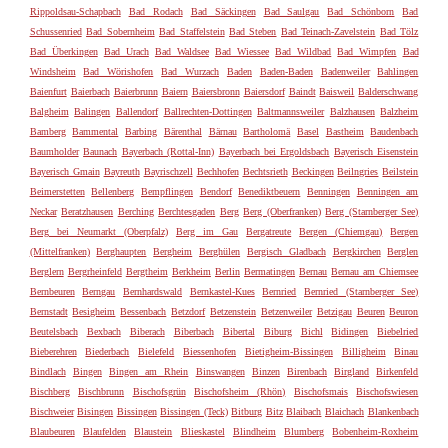
Rippoldsau-Schapbach
Bad Rodach
Bad Säckingen
Bad Saulgau
Bad Schönborn
Bad
Schussenried
Bad Sobernheim
Bad Staffelstein
Bad Steben
Bad Teinach-Zavelstein
Bad Tölz
Bad Überkingen
Bad Urach
Bad Waldsee
Bad Wiessee
Bad Wildbad
Bad Wimpfen
Bad
Windsheim
Bad Wörishofen
Bad Wurzach
Baden
Baden-Baden
Badenweiler
Bahlingen
Baienfurt
Baierbach
Baierbrunn
Baiern
Baiersbronn
Baiersdorf
Baindt
Baisweil
Balderschwang
Balgheim
Balingen
Ballendorf
Ballrechten-Dottingen
Baltmannsweiler
Balzhausen
Balzheim
Bamberg
Bammental
Barbing
Bärenthal
Bärnau
Bartholomä
Basel
Bastheim
Baudenbach
Baumholder
Baunach
Bayerbach (Rottal-Inn)
Bayerbach bei Ergoldsbach
Bayerisch Eisenstein
Bayerisch Gmain
Bayreuth
Bayrischzell
Bechhofen
Bechtsrieth
Beckingen
Beilngries
Beilstein
Beimerstetten
Bellenberg
Bempflingen
Bendorf
Benediktbeuern
Benningen
Benningen am
Neckar
Beratzhausen
Berching
Berchtesgaden
Berg
Berg (Oberfranken)
Berg (Starnberger See)
Berg bei Neumarkt (Oberpfalz)
Berg im Gau
Bergatreute
Bergen (Chiemgau)
Bergen
(Mittelfranken)
Berghaupten
Bergheim
Berghülen
Bergisch Gladbach
Bergkirchen
Berglen
Berglern
Bergrheinfeld
Bergtheim
Berkheim
Berlin
Bermatingen
Bernau
Bernau am Chiemsee
Bernbeuren
Berngau
Bernhardswald
Bernkastel-Kues
Bernried
Bernried (Starnberger See)
Bernstadt
Besigheim
Bessenbach
Betzdorf
Betzenstein
Betzenweiler
Betzigau
Beuren
Beuron
Beutelsbach
Bexbach
Biberach
Biberbach
Bibertal
Biburg
Bichl
Bidingen
Biebelried
Bieberehren
Biederbach
Bielefeld
Biessenhofen
Bietigheim-Bissingen
Billigheim
Binau
Bindlach
Bingen
Bingen am Rhein
Binswangen
Binzen
Birenbach
Birgland
Birkenfeld
Bischberg
Bischbrunn
Bischofsgrün
Bischofsheim (Rhön)
Bischofsmais
Bischofswiesen
Bischweier
Bisingen
Bissingen
Bissingen (Teck)
Bitburg
Bitz
Blaibach
Blaichach
Blankenbach
Blaubeuren
Blaufelden
Blaustein
Blieskastel
Blindheim
Blumberg
Bobenheim-Roxheim