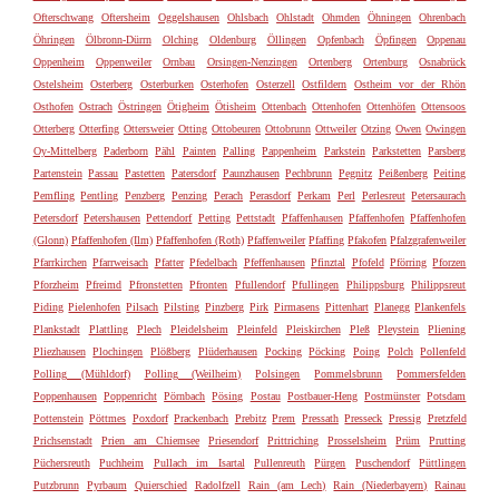
Ofterschwang
Oftersheim
Oggelshausen
Ohlsbach
Ohlstadt
Ohmden
Öhningen
Ohrenbach
Öhringen
Ölbronn-Dürrn
Olching
Oldenburg
Öllingen
Opfenbach
Öpfingen
Oppenau
Oppenheim
Oppenweiler
Ornbau
Orsingen-Nenzingen
Ortenberg
Ortenburg
Osnabrück
Ostelsheim
Osterberg
Osterburken
Osterhofen
Osterzell
Ostfildern
Ostheim vor der Rhön
Osthofen
Ostrach
Östringen
Ötigheim
Ötisheim
Ottenbach
Ottenhofen
Ottenhöfen
Ottensoos
Otterberg
Otterfing
Ottersweier
Otting
Ottobeuren
Ottobrunn
Ottweiler
Otzing
Owen
Owingen
Oy-Mittelberg
Paderborn
Pähl
Painten
Palling
Pappenheim
Parkstein
Parkstetten
Parsberg
Partenstein
Passau
Pastetten
Patersdorf
Paunzhausen
Pechbrunn
Pegnitz
Peißenberg
Peiting
Pemfling
Pentling
Penzberg
Penzing
Perach
Perasdorf
Perkam
Perl
Perlesreut
Petersaurach
Petersdorf
Petershausen
Pettendorf
Petting
Pettstadt
Pfaffenhausen
Pfaffenhofen
Pfaffenhofen
(Glonn)
Pfaffenhofen (Ilm)
Pfaffenhofen (Roth)
Pfaffenweiler
Pfaffing
Pfakofen
Pfalzgrafenweiler
Pfarrkirchen
Pfarrweisach
Pfatter
Pfedelbach
Pfeffenhausen
Pfinztal
Pfofeld
Pförring
Pforzen
Pforzheim
Pfreimd
Pfronstetten
Pfronten
Pfullendorf
Pfullingen
Philippsburg
Philippsreut
Piding
Pielenhofen
Pilsach
Pilsting
Pinzberg
Pirk
Pirmasens
Pittenhart
Planegg
Plankenfels
Plankstadt
Plattling
Plech
Pleidelsheim
Pleinfeld
Pleiskirchen
Pleß
Pleystein
Pliening
Pliezhausen
Plochingen
Plößberg
Plüderhausen
Pocking
Pöcking
Poing
Polch
Pollenfeld
Polling (Mühldorf)
Polling (Weilheim)
Polsingen
Pommelsbrunn
Pommersfelden
Poppenhausen
Poppenricht
Pörnbach
Pösing
Postau
Postbauer-Heng
Postmünster
Potsdam
Pottenstein
Pöttmes
Poxdorf
Prackenbach
Prebitz
Prem
Pressath
Presseck
Pressig
Pretzfeld
Prichsenstadt
Prien am Chiemsee
Priesendorf
Prittriching
Prosselsheim
Prüm
Prutting
Püchersreuth
Puchheim
Pullach im Isartal
Pullenreuth
Pürgen
Puschendorf
Püttlingen
Putzbrunn
Pyrbaum
Quierschied
Radolfzell
Rain (am Lech)
Rain (Niederbayern)
Rainau