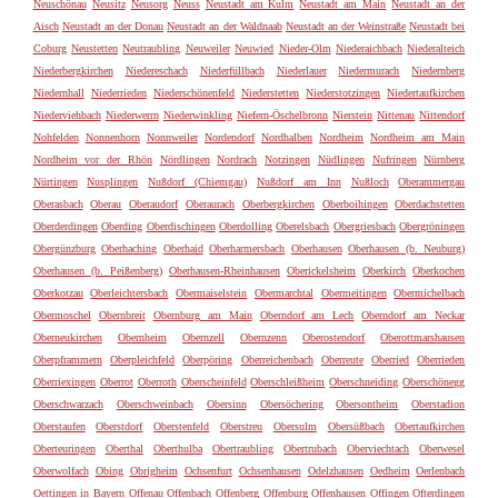
Neuschönau
Neusitz
Neusorg
Neuss
Neustadt am Kulm
Neustadt am Main
Neustadt an der
Aisch
Neustadt an der Donau
Neustadt an der Waldnaab
Neustadt an der Weinstraße
Neustadt bei
Coburg
Neustetten
Neutraubling
Neuweiler
Neuwied
Nieder-Olm
Niederaichbach
Niederalteich
Niederbergkirchen
Niedereschach
Niederfüllbach
Niederlauer
Niedermurach
Niedernberg
Niedernhall
Niederrieden
Niederschönenfeld
Niederstetten
Niederstotzingen
Niedertaufkirchen
Niederviehbach
Niederwerrn
Niederwinkling
Niefern-Öschelbronn
Nierstein
Nittenau
Nittendorf
Nohfelden
Nonnenhorn
Nonnweiler
Nordendorf
Nordhalben
Nordheim
Nordheim am Main
Nordheim vor der Rhön
Nördlingen
Nordrach
Notzingen
Nüdlingen
Nufringen
Nürnberg
Nürtingen
Nusplingen
Nußdorf (Chiemgau)
Nußdorf am Inn
Nußloch
Oberammergau
Oberasbach
Oberau
Oberaudorf
Oberaurach
Oberbergkirchen
Oberboihingen
Oberdachstetten
Oberderdingen
Oberding
Oberdischingen
Oberdolling
Oberelsbach
Obergriesbach
Obergröningen
Obergünzburg
Oberhaching
Oberhaid
Oberharmersbach
Oberhausen
Oberhausen (b. Neuburg)
Oberhausen (b. Peißenberg)
Oberhausen-Rheinhausen
Oberickelsheim
Oberkirch
Oberkochen
Oberkotzau
Oberleichtersbach
Obermaiselstein
Obermarchtal
Obermeitingen
Obermichelbach
Obermoschel
Obernbreit
Obernburg am Main
Oberndorf am Lech
Oberndorf am Neckar
Oberneukirchen
Obernheim
Obernzell
Obernzenn
Oberostendorf
Oberottmarshausen
Oberpframmern
Oberpleichfeld
Oberpöring
Oberreichenbach
Oberreute
Oberried
Oberrieden
Oberriexingen
Oberrot
Oberroth
Oberscheinfeld
Oberschleißheim
Oberschneiding
Oberschönegg
Oberschwarzach
Oberschweinbach
Obersinn
Obersöchering
Obersontheim
Oberstadion
Oberstaufen
Oberstdorf
Oberstenfeld
Oberstreu
Obersulm
Obersüßbach
Obertaufkirchen
Oberteuringen
Oberthal
Oberthulba
Obertraubling
Obertrubach
Oberviechtach
Oberwesel
Oberwolfach
Obing
Obrigheim
Ochsenfurt
Ochsenhausen
Odelzhausen
Oedheim
Oerlenbach
Oettingen in Bayern
Offenau
Offenbach
Offenberg
Offenburg
Offenhausen
Offingen
Ofterdingen