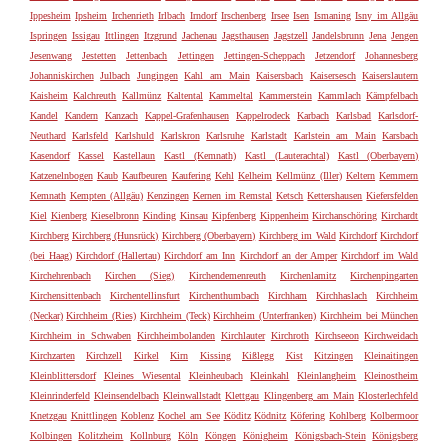
Ippesheim
Ipsheim
Irchenrieth
Irlbach
Irndorf
Irschenberg
Irsee
Isen
Ismaning
Isny im Allgäu
Ispringen
Issigau
Ittlingen
Itzgrund
Jachenau
Jagsthausen
Jagstzell
Jandelsbrunn
Jena
Jengen
Jesenwang
Jestetten
Jettenbach
Jettingen
Jettingen-Scheppach
Jetzendorf
Johannesberg
Johanniskirchen
Julbach
Jungingen
Kahl am Main
Kaisersbach
Kaisersesch
Kaiserslautern
Kaisheim
Kalchreuth
Kallmünz
Kaltental
Kammeltal
Kammerstein
Kammlach
Kämpfelbach
Kandel
Kandern
Kanzach
Kappel-Grafenhausen
Kappelrodeck
Karbach
Karlsbad
Karlsdorf-
Neuthard
Karlsfeld
Karlshuld
Karlskron
Karlsruhe
Karlstadt
Karlstein am Main
Karsbach
Kasendorf
Kassel
Kastellaun
Kastl (Kemnath)
Kastl (Lauterachtal)
Kastl (Oberbayern)
Katzenelnbogen
Kaub
Kaufbeuren
Kaufering
Kehl
Kelheim
Kellmünz (Iller)
Keltern
Kemmern
Kemnath
Kempten (Allgäu)
Kenzingen
Kernen im Remstal
Ketsch
Kettershausen
Kiefersfelden
Kiel
Kienberg
Kieselbronn
Kinding
Kinsau
Kipfenberg
Kippenheim
Kirchanschöring
Kirchardt
Kirchberg
Kirchberg (Hunsrück)
Kirchberg (Oberbayern)
Kirchberg im Wald
Kirchdorf
Kirchdorf
(bei Haag)
Kirchdorf (Hallertau)
Kirchdorf am Inn
Kirchdorf an der Amper
Kirchdorf im Wald
Kirchehrenbach
Kirchen (Sieg)
Kirchendemenreuth
Kirchenlamitz
Kirchenpingarten
Kirchensittenbach
Kirchentellinsfurt
Kirchenthumbach
Kirchham
Kirchhaslach
Kirchheim
(Neckar)
Kirchheim (Ries)
Kirchheim (Teck)
Kirchheim (Unterfranken)
Kirchheim bei München
Kirchheim in Schwaben
Kirchheimbolanden
Kirchlauter
Kirchroth
Kirchseeon
Kirchweidach
Kirchzarten
Kirchzell
Kirkel
Kirn
Kissing
Kißlegg
Kist
Kitzingen
Kleinaitingen
Kleinblittersdorf
Kleines Wiesental
Kleinheubach
Kleinkahl
Kleinlangheim
Kleinostheim
Kleinrinderfeld
Kleinsendelbach
Kleinwallstadt
Klettgau
Klingenberg am Main
Klosterlechfeld
Knetzgau
Knittlingen
Koblenz
Kochel am See
Köditz
Ködnitz
Köfering
Kohlberg
Kolbermoor
Kolbingen
Kolitzheim
Kollnburg
Köln
Köngen
Königheim
Königsbach-Stein
Königsberg