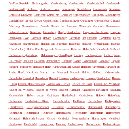
Großkarolinenfeld
Großlangheim
Großmehring
Großostheim
Großrinderfeld
Großrosseln
Großwallstadt
Großweil
Grub am Forst
Gruibingen
Grundsheim
Grünenbach
Grünkraut
Grünsfeld
Grünwald
Gschwend
Gstadt am Chiemsee
Guggenhausen
Güglingen
Gundelfingen
Gundelfingen an der Donau
Gundelsheim
Gundremmingen
Gunningen
Güntersleben
Günzach
Günzburg
Gunzenhausen
Gutach
Gutach im Breisgau
Gütenbach
Guteneck
Gutenstetten
Gutenzell-Hürbel
Gütersloh
Guttenberg
Haag (Oberfranken)
Haag an der Amper
Haag in
Oberbayern
Haar
Haarbach
Habach
Hachenburg
Hafenlohr
Häg-Ehrsberg
Hagelstadt
Hagen
Hagenbach
Hagenbüchach
Hagnau am Bodensee
Hahnbach
Haibach (Niederbayern)
Haibach
(Unterfranken)
Haidmühle
Haigerloch
Haimhausen
Haiming
Hainsfarth
Haiterbach
Halblech
Haldenwang (Günzburg)
Haldenwang (Oberallgäu)
Halfing
Hallbergmoos
Halle (Saale)
Hallerndorf
Hallstadt
Halsbach
Hambrücken
Hamburg
Hamm
Hammelburg
Hannover
Happurg
Harburg (Schwaben)
Hardheim
Hardt
Hardthausen am Kocher
Harsdorf
Hartenstein
Hartheim am
Rhein
Hasel
Haselbach
Haslach im Kinzigtal
Hasloch
Haßfurt
Haßloch
Haßmersheim
Hattenhofen
Haundorf
Haunsheim
Hausach
Hausen (Niederbayern)
Hausen (Oberfranken)
Hausen
(Rhön)
Hausen (Unterfranken)
Hausen am Bussen
Hausen am Tann
Hausen bei Würzburg
Hausen im Wiesental
Hausen ob Verena
Häusern
Hausham
Hauzenberg
Hawangen
Hayingen
Hebertsfelden
Hebertshausen
Hechingen
Heddesbach
Heddesheim
Heideck
Heidelberg
Heidenheim
Heidenheim (Brenz)
Heigenbrücken
Heilbronn
Heiligenberg
Heiligenstadt
(Oberfranken)
Heiligkreuzsteinach
Heilsbronn
Heimbuchenthal
Heimenkirch
Heimertingen
Heimsheim
Heinersreuth
Heiningen
Heinrichsthal
Heitersheim
Heldenstein
Helmbrechts
Helmstadt
Helmstadt-Bargen
Hemau
Hemhofen
Hemmersheim
Hemmingen
Hemsbach
Hendungen
Henfenfeld
Hengersberg
Hepberg
Herbertingen
Herbolzheim
Herbrechtingen