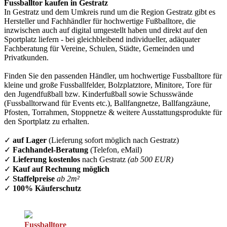
Fussballtor kaufen in Gestratz
In Gestratz und dem Umkreis rund um die Region Gestratz gibt es
Hersteller und Fachhändler für hochwertige Fußballtore, die
inzwischen auch auf digital umgestellt haben und direkt auf den
Sportplatz liefern - bei gleichbleibend individueller, adäquater
Fachberatung für Vereine, Schulen, Städte, Gemeinden und
Privatkunden.
Finden Sie den passenden Händler, um hochwertige Fussballtore für
kleine und große Fussballfelder, Bolzplatztore, Minitore, Tore für
den Jugendfußball bzw. Kinderfußball sowie Schusswände
(Fussballtorwand für Events etc.), Ballfangnetze, Ballfangzäune,
Pfosten, Torrahmen, Stoppnetze & weitere Ausstattungsprodukte für
den Sportplatz zu erhalten.
✓
auf Lager
(Lieferung sofort möglich nach Gestratz)
✓
Fachhandel-Beratung
(Telefon, eMail)
✓
Lieferung kostenlos
nach Gestratz
(ab 500 EUR)
✓
Kauf auf Rechnung möglich
✓
Staffelpreise
ab 2m²
✓
100% Käuferschutz
Fussballtore