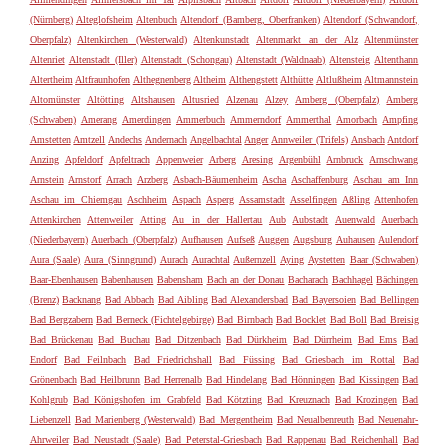
(Nürnberg)
Alteglofsheim
Altenbuch
Altendorf (Bamberg, Oberfranken)
Altendorf (Schwandorf,
Oberpfalz)
Altenkirchen (Westerwald)
Altenkunstadt
Altenmarkt an der Alz
Altenmünster
Altenriet
Altenstadt (Iller)
Altenstadt (Schongau)
Altenstadt (Waldnaab)
Altensteig
Altenthann
Altertheim
Altfraunhofen
Althegnenberg
Altheim
Althengstett
Althütte
Altlußheim
Altmannstein
Altomünster
Altötting
Altshausen
Altusried
Alzenau
Alzey
Amberg (Oberpfalz)
Amberg
(Schwaben)
Amerang
Amerdingen
Ammerbuch
Ammerndorf
Ammerthal
Amorbach
Ampfing
Amstetten
Amtzell
Andechs
Andernach
Angelbachtal
Anger
Annweiler (Trifels)
Ansbach
Antdorf
Anzing
Apfeldorf
Apfeltrach
Appenweier
Arberg
Aresing
Argenbühl
Arnbruck
Arnschwang
Arnstein
Arnstorf
Arrach
Arzberg
Asbach-Bäumenheim
Ascha
Aschaffenburg
Aschau am Inn
Aschau im Chiemgau
Aschheim
Aspach
Asperg
Assamstadt
Asselfingen
Aßling
Attenhofen
Attenkirchen
Attenweiler
Atting
Au in der Hallertau
Aub
Aubstadt
Auenwald
Auerbach
(Niederbayern)
Auerbach (Oberpfalz)
Aufhausen
Aufseß
Auggen
Augsburg
Auhausen
Aulendorf
Aura (Saale)
Aura (Sinngrund)
Aurach
Aurachtal
Außernzell
Aying
Aystetten
Baar (Schwaben)
Baar-Ebenhausen
Babenhausen
Babensham
Bach an der Donau
Bacharach
Bachhagel
Bächingen
(Brenz)
Backnang
Bad Abbach
Bad Aibling
Bad Alexandersbad
Bad Bayersoien
Bad Bellingen
Bad Bergzabern
Bad Berneck (Fichtelgebirge)
Bad Birnbach
Bad Bocklet
Bad Boll
Bad Breisig
Bad Brückenau
Bad Buchau
Bad Ditzenbach
Bad Dürkheim
Bad Dürrheim
Bad Ems
Bad
Endorf
Bad Feilnbach
Bad Friedrichshall
Bad Füssing
Bad Griesbach im Rottal
Bad
Grönenbach
Bad Heilbrunn
Bad Herrenalb
Bad Hindelang
Bad Hönningen
Bad Kissingen
Bad
Kohlgrub
Bad Königshofen im Grabfeld
Bad Kötzting
Bad Kreuznach
Bad Krozingen
Bad
Liebenzell
Bad Marienberg (Westerwald)
Bad Mergentheim
Bad Neualbenreuth
Bad Neuenahr-
Ahrweiler
Bad Neustadt (Saale)
Bad Peterstal-Griesbach
Bad Rappenau
Bad Reichenhall
Bad