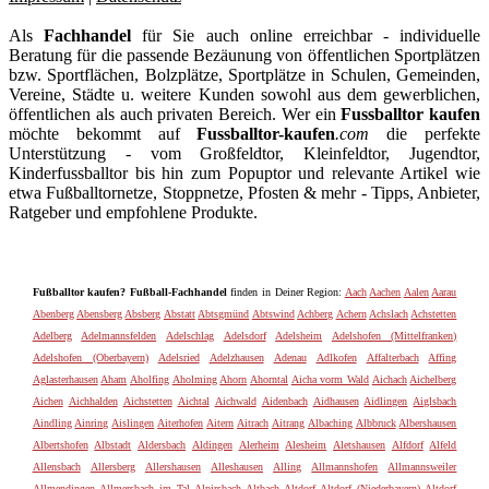
Als
Fachhandel
für Sie auch online erreichbar - individuelle
Beratung für die passende Bezäunung von öffentlichen Sportplätzen
bzw. Sportflächen, Bolzplätze, Sportplätze in Schulen, Gemeinden,
Vereine, Städte u. weitere Kunden sowohl aus dem gewerblichen,
öffentlichen als auch privaten Bereich. Wer ein
Fussballtor kaufen
möchte bekommt auf
Fussballtor-kaufen
.com
die perfekte
Unterstützung - vom Großfeldtor, Kleinfeldtor, Jugendtor,
Kinderfussballtor bis hin zum Popuptor und relevante Artikel wie
etwa Fußballtornetze, Stoppnetze, Pfosten & mehr - Tipps, Anbieter,
Ratgeber und empfohlene Produkte.
Fußballtor kaufen? Fußball-Fachhandel
finden in Deiner Region:
Aach
Aachen
Aalen
Aarau
Abenberg
Abensberg
Absberg
Abstatt
Abtsgmünd
Abtswind
Achberg
Achern
Achslach
Achstetten
Adelberg
Adelmannsfelden
Adelschlag
Adelsdorf
Adelsheim
Adelshofen (Mittelfranken)
Adelshofen (Oberbayern)
Adelsried
Adelzhausen
Adenau
Adlkofen
Affalterbach
Affing
Aglasterhausen
Aham
Aholfing
Aholming
Ahorn
Ahorntal
Aicha vorm Wald
Aichach
Aichelberg
Aichen
Aichhalden
Aichstetten
Aichtal
Aichwald
Aidenbach
Aidhausen
Aidlingen
Aiglsbach
Aindling
Ainring
Aislingen
Aiterhofen
Aitern
Aitrach
Aitrang
Albaching
Albbruck
Albershausen
Albertshofen
Albstadt
Aldersbach
Aldingen
Alerheim
Alesheim
Aletshausen
Alfdorf
Alfeld
Allensbach
Allersberg
Allershausen
Alleshausen
Alling
Allmannshofen
Allmannsweiler
Allmendingen
Allmersbach im Tal
Alpirsbach
Altbach
Altdorf
Altdorf (Niederbayern)
Altdorf