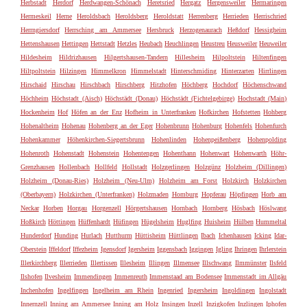
Herbstadt
Herdorf
Herdwangen-Schönach
Heretsried
Hergatz
Hergensweiler
Hermaringen
Hermeskeil
Herne
Heroldsbach
Heroldsberg
Heroldstatt
Herrenberg
Herrieden
Herrischried
Herrngiersdorf
Herrsching am Ammersee
Hersbruck
Herzogenaurach
Heßdorf
Hessigheim
Hettenshausen
Hettingen
Hettstadt
Hetzles
Heubach
Heuchlingen
Heustreu
Heusweiler
Heuweiler
Hildesheim
Hildrizhausen
Hilgertshausen-Tandern
Hillesheim
Hilpoltstein
Hiltenfingen
Hiltpoltstein
Hilzingen
Himmelkron
Himmelstadt
Hinterschmiding
Hinterzarten
Hirrlingen
Hirschaid
Hirschau
Hirschbach
Hirschberg
Hitzhofen
Höchberg
Hochdorf
Höchenschwand
Höchheim
Höchstadt (Aisch)
Höchstädt (Donau)
Höchstädt (Fichtelgebirge)
Hochstadt (Main)
Hockenheim
Hof
Höfen an der Enz
Hofheim in Unterfranken
Hofkirchen
Hofstetten
Hohberg
Hohenaltheim
Hohenau
Hohenberg an der Eger
Hohenbrunn
Hohenburg
Hohenfels
Hohenfurch
Hohenkammer
Höhenkirchen-Siegertsbrunn
Hohenlinden
Hohenpeißenberg
Hohenpolding
Hohenroth
Hohenstadt
Hohenstein
Hohentengen
Hohenthann
Hohenwart
Hohenwarth
Höhr-
Grenzhausen
Hollenbach
Hollfeld
Hollstadt
Holzgerlingen
Holzgünz
Holzheim (Dillingen)
Holzheim (Donau-Ries)
Holzheim (Neu-Ulm)
Holzheim am Forst
Holzkirch
Holzkirchen
(Oberbayern)
Holzkirchen (Unterfranken)
Holzmaden
Homburg
Hopferau
Höpfingen
Horb am
Neckar
Horben
Horgau
Horgenzell
Hörgertshausen
Hornbach
Hornberg
Hösbach
Höslwang
Hoßkirch
Höttingen
Hüffenhardt
Hüfingen
Hügelsheim
Huglfing
Huisheim
Hülben
Hummeltal
Hunderdorf
Hunding
Hurlach
Hutthurm
Hüttisheim
Hüttlingen
Ibach
Ichenhausen
Icking
Idar-
Oberstein
Iffeldorf
Iffezheim
Igensdorf
Igersheim
Iggensbach
Iggingen
Igling
Ihringen
Ihrlerstein
Illerkirchberg
Illerrieden
Illertissen
Illesheim
Illingen
Illmensee
Illschwang
Ilmmünster
Ilsfeld
Ilshofen
Ilvesheim
Immendingen
Immenreuth
Immenstaad am Bodensee
Immenstadt im Allgäu
Inchenhofen
Ingelfingen
Ingelheim am Rhein
Ingenried
Ingersheim
Ingoldingen
Ingolstadt
Innernzell
Inning am Ammersee
Inning am Holz
Insingen
Inzell
Inzigkofen
Inzlingen
Iphofen