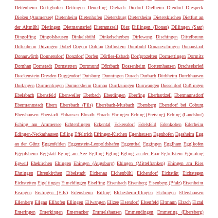
Dettenheim
Dettighofen
Dettingen
Deuerling
Diebach
Diedorf
Dielheim
Dierdorf
Diespeck
Dießen (Ammersee)
Dietenheim
Dietenhofen
Dietersburg
Dietersheim
Dieterskirchen
Dietfurt an
der Altmühl
Dietingen
Dietmannsried
Dietramszell
Diez
Dillingen (Donau)
Dillingen (Saar)
Dingolfing
Dingolshausen
Dinkelsbühl
Dinkelscherben
Dirlewang
Dischingen
Dittelbrunn
Dittenheim
Ditzingen
Dobel
Dogern
Döhlau
Dollnstein
Dombühl
Donaueschingen
Donaustauf
Donauwörth
Donnersdorf
Donzdorf
Dorfen
Dörfles-Esbach
Dorfprozelten
Dormettingen
Dormitz
Dornhan
Dornstadt
Dornstetten
Dortmund
Dörzbach
Dossenheim
Dotternhausen
Drachselsried
Drackenstein
Dresden
Duggendorf
Duisburg
Dunningen
Durach
Durbach
Dürbheim
Durchhausen
Durlangen
Dürmentingen
Durmersheim
Dürnau
Dürrlauingen
Dürrwangen
Düsseldorf
Dußlingen
Ebelsbach
Ebensfeld
Ebenweiler
Eberbach
Eberdingen
Eberfing
Eberhardzell
Ebermannsdorf
Ebermannstadt
Ebern
Ebersbach (Fils)
Ebersbach-Musbach
Ebersberg
Ebersdorf bei Coburg
Ebershausen
Eberstadt
Ebhausen
Ebnath
Ebrach
Ebringen
Eching (Freising)
Eching (Landshut)
Eching am Ammersee
Echterdingen
Eckental
Eckersdorf
Edelsfeld
Edenkoben
Ederheim
Edingen-Neckarhausen
Edling
Effeltrich
Efringen-Kirchen
Egenhausen
Egenhofen
Egesheim
Egg
an der Günz
Eggenfelden
Eggenstein-Leopoldshafen
Eggenthal
Eggingen
Egglham
Egglkofen
Eggolsheim
Eggstätt
Eging am See
Eglfing
Egling
Egling an der Paar
Egloffstein
Egmating
Egweil
Ehekirchen
Ehingen
Ehingen (Augsburg)
Ehingen (Mittelfranken)
Ehingen am Ries
Ehningen
Ehrenkirchen
Eibelstadt
Eichenau
Eichenbühl
Eichendorf
Eichstätt
Eichstegen
Eichstetten
Eigeltingen
Eimeldingen
Eiselfing
Eisenbach
Eisenberg
Eisenberg (Pfalz)
Eisenheim
Eisingen
Eislingen (Fils)
Eitensheim
Eitting
Elchesheim-Illingen
Elchingen
Elfershausen
Ellenberg
Ellgau
Ellhofen
Ellingen
Ellwangen
Ellzee
Elsendorf
Elsenfeld
Eltmann
Elzach
Elztal
Emeringen
Emerkingen
Emersacker
Emmelshausen
Emmendingen
Emmering (Ebersberg)