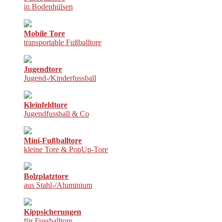
in Bodenhülsen
Mobile Tore
transportable Fußballtore
Jugendtore
Jugend-/Kinderfussball
Kleinfeldtore
Jugendfussball & Co
Mini-Fußballtore
kleine Tore & PopUp-Tore
Bolzplatztore
aus Stahl-/Aluminium
Kippsicherungen
für Fussballtore