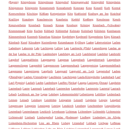
(Bayern)
Königsbronn
Königsbrunn
Königsdorf
Königseggwald
Königsfeld
Königsheim
Königsmoos
Königstein
Konnersreuth
Konradsreuth
Konstanz
Konz
Konzell
Korb
Korntal
Kornwestheim
Kösching
Kößlarn
Kottgeisering
Kötz
Kraftisried
Kraiburg am Inn
Kraichtal
Krailling
Kranzberg
Krauchenwies
Krautheim
Krefeld
Kreßberg
Kressbronn
Kreuth
Kreuzwertheim
Krombach
Kronach
Kronau
Kronburg
Kröning
Krumbach (Schwaben)
Krummennaab
Krün
Kuchen
Kühbach
Kühlenthal
Kulmain
Kulmbach
Külsheim
Kumhausen
Kümmersbruck
Kunreuth
Künzelsau
Künzing
Kupferberg
Kupferzell
Kuppenheim
Küps
Kürnach
Kürnbach
Kusel
Küssaberg
Kusterdingen
Kutzenhausen
Kyllburg
Laaber
Laberweinting
Lachen
Ladenburg
Lahnstein
Lahr
Laichingen
Lalling
Lam
Lambrecht (Pfalz)
Lamerdingen
Landau an
der Isar
Landau in der Pfalz
Landensberg
Landsberg am Lech
Landsberied
Landshut
Landstuhl
Langdorf
Langenaltheim
Langenargen
Langenau
Langenbach
Langenbrettach
Langenburg
Langenenslingen
Langenfeld
Langenmosen
Langenneufnach
Langenpreising
Langensendelbach
Langenzenn
Langerringen
Langfurth
Langquaid
Langweid am Lech
Lappersdorf
Lauben
(Oberallgäu)
Lauben (Unterallgäu)
Lauchheim
Lauchringen
Lauda-Königshofen
Laudenbach
Lauf
Lauf (Pegnitz)
Laufach
Laufen
Laufenburg
Lauffen (Neckar)
Laugna
Lauingen (Donau)
Laupheim
Lautenbach
Lauter
Lauterach
Lauterbach
Lauterecken
Lauterhofen
Lauterstein
Lautertal
Lautrach
Lebach
Lechbruck am See
Legau
Lehrberg
Lehrensteinsfeld
Leibertingen
Leiblfing
Leidersbach
Leimen
Leinach
Leinburg
Leinfelden
Leingarten
Leinzell
Leipheim
Leipzig
Lengdorf
Lengenwang
Lenggries
Lenningen
Lenting
Lenzkirch
Leonberg
Leuchtenberg
Leupoldsgrün
Leutenbach
Leutershausen
Leutkirch
Leverkusen
Lichtenau
Lichtenberg
Lichtenfels
Lichtenstein
Lichtenwald
Limbach
Limburgerhof
Lindau (Bodensee)
Lindberg
Lindenberg im Allgäu
Linkenheim-Hochstetten
Linz am Rhein
Lisberg
Litzendorf
Lobbach
Löchgau
Loffenau
Löffingen
Lohberg
Lohkirchen
Lohr am Main
Loiching
Loitzendorf
Lonnerstadt
Lonsee
Lorch