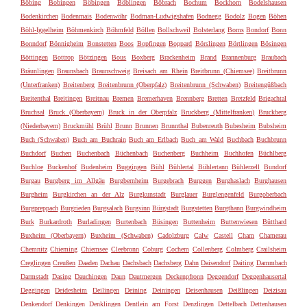
Böbing
Bobingen
Böbingen
Böblingen
Böbrach
Bochum
Bockhorn
Bodelshausen
Bodenkirchen
Bodenmais
Bodenwöhr
Bodman-Ludwigshafen
Bodnegg
Bodolz
Bogen
Böhen
Böhl-Iggelheim
Böhmenkirch
Böhmfeld
Böllen
Bollschweil
Bolsterlang
Boms
Bondorf
Bonn
Bonndorf
Bönnigheim
Bonstetten
Boos
Bopfingen
Boppard
Börslingen
Börtlingen
Bösingen
Böttingen
Bottrop
Bötzingen
Bous
Boxberg
Brackenheim
Brand
Brannenburg
Braubach
Bräunlingen
Braunsbach
Braunschweig
Breisach am Rhein
Breitbrunn (Chiemsee)
Breitbrunn
(Unterfranken)
Breitenberg
Breitenbrunn (Oberpfalz)
Breitenbrunn (Schwaben)
Breitengüßbach
Breitenthal
Breitingen
Breitnau
Bremen
Bremerhaven
Brennberg
Bretten
Bretzfeld
Brigachtal
Bruchsal
Bruck (Oberbayern)
Bruck in der Oberpfalz
Bruckberg (Mittelfranken)
Bruckberg
(Niederbayern)
Bruckmühl
Brühl
Brunn
Brunnen
Brunnthal
Bubenreuth
Bubesheim
Bubsheim
Buch (Schwaben)
Buch am Buchrain
Buch am Erlbach
Buch am Wald
Buchbach
Buchbrunn
Buchdorf
Buchen
Buchenbach
Büchenbach
Buchenberg
Buchheim
Buchhofen
Büchlberg
Buchloe
Buckenhof
Budenheim
Buggingen
Bühl
Bühlertal
Bühlertann
Bühlerzell
Bundorf
Burgau
Burgberg im Allgäu
Burgbernheim
Burgebrach
Burggen
Burghaslach
Burghausen
Burgheim
Burgkirchen an der Alz
Burgkunstadt
Burglauer
Burglengenfeld
Burgoberbach
Burgpreppach
Burgrieden
Burgsalach
Burgsinn
Bürgstadt
Burgstetten
Burgthann
Burgwindheim
Burk
Burkardroth
Burladingen
Burtenbach
Büsingen
Buttenheim
Buttenwiesen
Bütthard
Buxheim (Oberbayern)
Buxheim (Schwaben)
Cadolzburg
Calw
Castell
Cham
Chamerau
Chemnitz
Chieming
Chiemsee
Cleebronn
Coburg
Cochem
Collenberg
Colmberg
Crailsheim
Creglingen
Creußen
Daaden
Dachau
Dachsbach
Dachsberg
Dahn
Daisendorf
Daiting
Dammbach
Darmstadt
Dasing
Dauchingen
Daun
Dautmergen
Deckenpfronn
Deggendorf
Deggenhausertal
Deggingen
Deidesheim
Deilingen
Deining
Deiningen
Deisenhausen
Deißlingen
Deizisau
Denkendorf
Denkingen
Denklingen
Dentlein am Forst
Denzlingen
Dettelbach
Dettenhausen