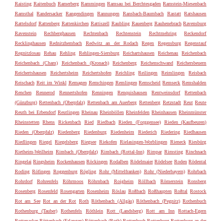
Raisting
Raitenbuch
Ramerberg
Rammingen
Ramsau bei Berchtesgaden
Ramstein-Miesenbach
Ramsthal
Randersacker
Rangendingen
Rannungen
Ransbach-Baumbach
Rastatt
Ratshausen
Rattelsdorf
Rattenberg
Rattenkirchen
Rattiszell
Raubling
Rauenberg
Rauhenebrach
Ravensburg
Ravenstein
Rechberghausen
Rechtenbach
Rechtenstein
Rechtmehring
Reckendorf
Recklinghausen
Rednitzhembach
Redwitz an der Rodach
Regen
Regensburg
Regenstauf
Regnitzlosau
Rehau
Rehling
Rehlingen-Siersburg
Reichartshausen
Reichenau
Reichenbach
Reichenbach (Cham)
Reichenbach (Kronach)
Reichenberg
Reichenschwand
Reichersbeuern
Reichertshausen
Reichertsheim
Reichertshofen
Reichling
Reilingen
Reimlingen
Reisbach
Reischach
Reit im Winkl
Remagen
Remchingen
Remlingen
Remscheid
Remseck
Remshalden
Renchen
Rennerod
Rennertshofen
Renningen
Renquishausen
Rentweinsdorf
Rettenbach
(Günzburg)
Rettenbach (Oberpfalz)
Rettenbach am Auerberg
Rettenberg
Retzstadt
Reut
Reute
Reuth bei Erbendorf
Reutlingen
Rheinau
Rheinböllen
Rheinfelden
Rheinhausen
Rheinmünster
Rheinstetten
Rhens
Rickenbach
Ried
Riedbach
Rieden (Forggensee)
Rieden (Kaufbeuren)
Rieden (Oberpfalz)
Riedenberg
Riedenburg
Riedenheim
Riederich
Riedering
Riedhausen
Riedlingen
Riegel
Riegelsberg
Riegsee
Riekofen
Rielasingen-Worblingen
Rieneck
Riesbürg
Rietheim-Weilheim
Rimbach (Oberpfalz)
Rimbach (Rottal-Inn)
Rimpar
Rimsting
Rinchnach
Ringelai
Ringsheim
Rockenhausen
Röckingen
Rodalben
Rödelmaier
Rödelsee
Roden
Rödental
Roding
Röfingen
Roggenburg
Rögling
Rohr (Mittelfranken)
Rohr (Niederbayern)
Rohrbach
Rohrdorf
Rohrenfels
Röhrmoos
Röhrnbach
Roigheim
Röllbach
Römerstein
Ronsberg
Rosenberg
Rosenfeld
Rosengarten
Rosenheim
Röslau
Roßbach
Roßhaupten
Roßtal
Rostock
Rot am See
Rot an der Rot
Roth
Röthenbach (Allgäu)
Röthenbach (Pegnitz)
Rothenbuch
Rothenburg (Tauber)
Rothenfels
Röthlein
Rott (Landsberg)
Rott am Inn
Rottach-Egern
Rottenacker
Röttenbach (Erlangen)
Röttenbach (Roth)
Rottenbuch
Rottenburg
Rottenburg an der