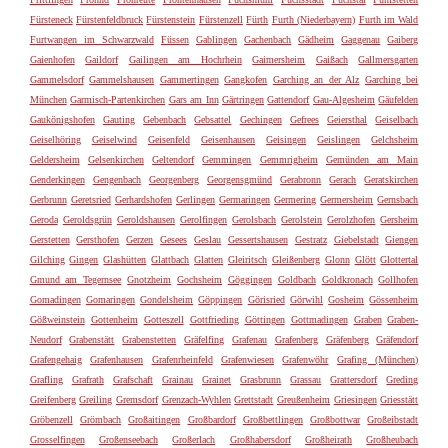
Fürsteneck
Fürstenfeldbruck
Fürstenstein
Fürstenzell
Fürth
Furth (Niederbayern)
Furth im Wald
Furtwangen im Schwarzwald
Füssen
Gablingen
Gachenbach
Gädheim
Gaggenau
Gaiberg
Gaienhofen
Gaildorf
Gailingen am Hochrhein
Gaimersheim
Gaißach
Gallmersgarten
Gammelsdorf
Gammelshausen
Gammertingen
Gangkofen
Garching an der Alz
Garching bei
München
Garmisch-Partenkirchen
Gars am Inn
Gärtringen
Gattendorf
Gau-Algesheim
Gäufelden
Gaukönigshofen
Gauting
Gebenbach
Gebsattel
Gechingen
Gefrees
Geiersthal
Geiselbach
Geiselhöring
Geiselwind
Geisenfeld
Geisenhausen
Geisingen
Geislingen
Gelchsheim
Geldersheim
Gelsenkirchen
Geltendorf
Gemmingen
Gemmrigheim
Gemünden am Main
Genderkingen
Gengenbach
Georgenberg
Georgensgmünd
Gerabronn
Gerach
Geratskirchen
Gerbrunn
Geretsried
Gerhardshofen
Gerlingen
Germaringen
Germering
Germersheim
Gernsbach
Geroda
Geroldsgrün
Geroldshausen
Gerolfingen
Gerolsbach
Gerolstein
Gerolzhofen
Gersheim
Gerstetten
Gersthofen
Gerzen
Gesees
Geslau
Gessertshausen
Gestratz
Giebelstadt
Giengen
Gilching
Gingen
Glashütten
Glattbach
Glatten
Gleiritsch
Gleißenberg
Glonn
Glött
Glottertal
Gmund am Tegernsee
Gnotzheim
Gochsheim
Göggingen
Goldbach
Goldkronach
Gollhofen
Gomadingen
Gomaringen
Gondelsheim
Göppingen
Görisried
Görwihl
Gosheim
Gössenheim
Gößweinstein
Gottenheim
Gotteszell
Gottfrieding
Göttingen
Gottmadingen
Graben
Graben-
Neudorf
Grabenstätt
Grabenstetten
Gräfelfing
Grafenau
Grafenberg
Gräfenberg
Gräfendorf
Grafengehaig
Grafenhausen
Grafenrheinfeld
Grafenwiesen
Grafenwöhr
Grafing (München)
Grafling
Grafrath
Grafschaft
Grainau
Grainet
Grasbrunn
Grassau
Grattersdorf
Greding
Greifenberg
Greiling
Gremsdorf
Grenzach-Wyhlen
Grettstadt
Greußenheim
Griesingen
Griesstätt
Gröbenzell
Grömbach
Großaitingen
Großbardorf
Großbettlingen
Großbottwar
Großeibstadt
Grosselfingen
Großenseebach
Großerlach
Großhabersdorf
Großheirath
Großheubach