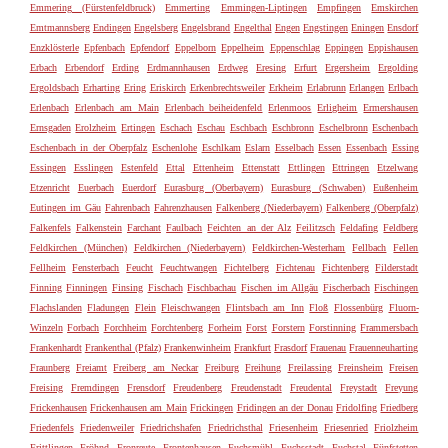
Emmering (Fürstenfeldbruck)
Emmerting
Emmingen-Liptingen
Empfingen
Emskirchen
Emtmannsberg
Endingen
Engelsberg
Engelsbrand
Engelthal
Engen
Engstingen
Eningen
Ensdorf
Enzklösterle
Epfenbach
Epfendorf
Eppelborn
Eppelheim
Eppenschlag
Eppingen
Eppishausen
Erbach
Erbendorf
Erding
Erdmannhausen
Erdweg
Eresing
Erfurt
Ergersheim
Ergolding
Ergoldsbach
Erharting
Ering
Eriskirch
Erkenbrechtsweiler
Erkheim
Erlabrunn
Erlangen
Erlbach
Erlenbach
Erlenbach am Main
Erlenbach beiheidenfeld
Erlenmoos
Erligheim
Ermershausen
Ernsgaden
Erolzheim
Ertingen
Eschach
Eschau
Eschbach
Eschbronn
Eschelbronn
Eschenbach
Eschenbach in der Oberpfalz
Eschenlohe
Eschlkam
Eslarn
Esselbach
Essen
Essenbach
Essing
Essingen
Esslingen
Estenfeld
Ettal
Ettenheim
Ettenstatt
Ettlingen
Ettringen
Etzelwang
Etzenricht
Euerbach
Euerdorf
Eurasburg (Oberbayern)
Eurasburg (Schwaben)
Eußenheim
Eutingen im Gäu
Fahrenbach
Fahrenzhausen
Falkenberg (Niederbayern)
Falkenberg (Oberpfalz)
Falkenfels
Falkenstein
Farchant
Faulbach
Feichten an der Alz
Feilitzsch
Feldafing
Feldberg
Feldkirchen (München)
Feldkirchen (Niederbayern)
Feldkirchen-Westerham
Fellbach
Fellen
Fellheim
Fensterbach
Feucht
Feuchtwangen
Fichtelberg
Fichtenau
Fichtenberg
Filderstadt
Finning
Finningen
Finsing
Fischach
Fischbachau
Fischen im Allgäu
Fischerbach
Fischingen
Flachslanden
Fladungen
Flein
Fleischwangen
Flintsbach am Inn
Floß
Flossenbürg
Fluorn-
Winzeln
Forbach
Forchheim
Forchtenberg
Forheim
Forst
Forstern
Forstinning
Frammersbach
Frankenhardt
Frankenthal (Pfalz)
Frankenwinheim
Frankfurt
Frasdorf
Frauenau
Frauenneuharting
Fraunberg
Freiamt
Freiberg am Neckar
Freiburg
Freihung
Freilassing
Freinsheim
Freisen
Freising
Fremdingen
Frensdorf
Freudenberg
Freudenstadt
Freudental
Freystadt
Freyung
Frickenhausen
Frickenhausen am Main
Frickingen
Fridingen an der Donau
Fridolfing
Friedberg
Friedenfels
Friedenweiler
Friedrichshafen
Friedrichsthal
Friesenheim
Friesenried
Friolzheim
Frittlingen
Fröhnd
Fronreute
Frontenhausen
Fuchsmühl
Fuchsstadt
Fuchstal
Fünfstetten