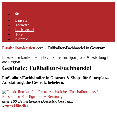
Zum
Menü
Inhalt
springen
⚽
Einsatz
Tornetze
Fachhandel
Tore
Kontakt
Fussballtor-kaufen
.com
» Fußballtor-Fachhandel in
Gestratz
Fussballtor kaufen beim Fachhandel für Sportplatz-Ausstattung für
die Region
Gestratz: Fußballtor-Fachhandel
Fußballtor-Fachhändler in Gestratz & Shops für Sportplatz-
Ausstattung, die Gestratz beliefern.
über 100 Bewertungen (Anbieter, Gestratz)
»
zum Händler