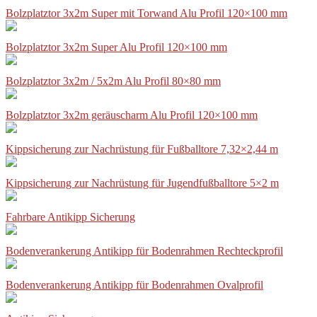
Bolzplatztor 3x2m Super mit Torwand Alu Profil 120×100 mm
Bolzplatztor 3x2m Super Alu Profil 120×100 mm
Bolzplatztor 3x2m / 5x2m Alu Profil 80×80 mm
Bolzplatztor 3x2m geräuscharm Alu Profil 120×100 mm
Kippsicherung zur Nachrüstung für Fußballtore 7,32×2,44 m
Kippsicherung zur Nachrüstung für Jugendfußballtore 5×2 m
Fahrbare Antikipp Sicherung
Bodenverankerung Antikipp für Bodenrahmen Rechteckprofil
Bodenverankerung Antikipp für Bodenrahmen Ovalprofil