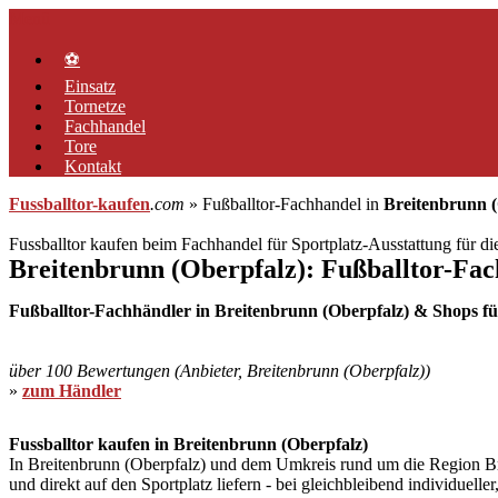
Zum
Menü
Inhalt
springen
⚽
Einsatz
Tornetze
Fachhandel
Tore
Kontakt
Fussballtor-kaufen
.com
» Fußballtor-Fachhandel in
Breitenbrunn (
Fussballtor kaufen beim Fachhandel für Sportplatz-Ausstattung für d
Breitenbrunn (Oberpfalz): Fußballtor-Fa
Fußballtor-Fachhändler in Breitenbrunn (Oberpfalz) & Shops für
über 100 Bewertungen (Anbieter, Breitenbrunn (Oberpfalz))
»
zum Händler
Fussballtor kaufen in Breitenbrunn (Oberpfalz)
In Breitenbrunn (Oberpfalz) und dem Umkreis rund um die Region Brei
und direkt auf den Sportplatz liefern - bei gleichbleibend individuel