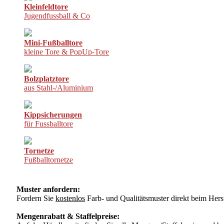
Kleinfeldtore
Jugendfussball & Co
Mini-Fußballtore
kleine Tore & PopUp-Tore
Bolzplatztore
aus Stahl-/Aluminium
Kippsicherungen
für Fussballtore
Tornetze
Fußballtornetze
Muster anfordern:
Fordern Sie
kostenlos
Farb- und Qualitätsmuster direkt beim Herst
Mengenrabatt & Staffelpreise: