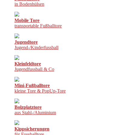
in Bodenhülsen
Mobile Tore
transportable Fußballtore
Jugendtore
Jugend-/Kinderfussball
Kleinfeldtore
Jugendfussball & Co
Mini-Fußballtore
kleine Tore & PopUp-Tore
Bolzplatztore
aus Stahl-/Aluminium
Kippsicherungen
für Fussballtore