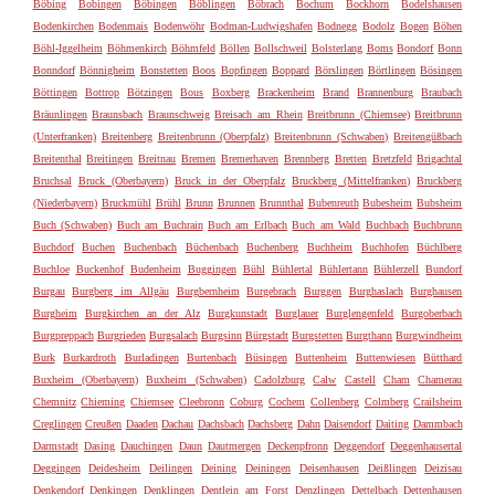
Böbing
Bobingen
Böbingen
Böblingen
Böbrach
Bochum
Bockhorn
Bodelshausen
Bodenkirchen
Bodenmais
Bodenwöhr
Bodman-Ludwigshafen
Bodnegg
Bodolz
Bogen
Böhen
Böhl-Iggelheim
Böhmenkirch
Böhmfeld
Böllen
Bollschweil
Bolsterlang
Boms
Bondorf
Bonn
Bonndorf
Bönnigheim
Bonstetten
Boos
Bopfingen
Boppard
Börslingen
Börtlingen
Bösingen
Böttingen
Bottrop
Bötzingen
Bous
Boxberg
Brackenheim
Brand
Brannenburg
Braubach
Bräunlingen
Braunsbach
Braunschweig
Breisach am Rhein
Breitbrunn (Chiemsee)
Breitbrunn
(Unterfranken)
Breitenberg
Breitenbrunn (Oberpfalz)
Breitenbrunn (Schwaben)
Breitengüßbach
Breitenthal
Breitingen
Breitnau
Bremen
Bremerhaven
Brennberg
Bretten
Bretzfeld
Brigachtal
Bruchsal
Bruck (Oberbayern)
Bruck in der Oberpfalz
Bruckberg (Mittelfranken)
Bruckberg
(Niederbayern)
Bruckmühl
Brühl
Brunn
Brunnen
Brunnthal
Bubenreuth
Bubesheim
Bubsheim
Buch (Schwaben)
Buch am Buchrain
Buch am Erlbach
Buch am Wald
Buchbach
Buchbrunn
Buchdorf
Buchen
Buchenbach
Büchenbach
Buchenberg
Buchheim
Buchhofen
Büchlberg
Buchloe
Buckenhof
Budenheim
Buggingen
Bühl
Bühlertal
Bühlertann
Bühlerzell
Bundorf
Burgau
Burgberg im Allgäu
Burgbernheim
Burgebrach
Burggen
Burghaslach
Burghausen
Burgheim
Burgkirchen an der Alz
Burgkunstadt
Burglauer
Burglengenfeld
Burgoberbach
Burgpreppach
Burgrieden
Burgsalach
Burgsinn
Bürgstadt
Burgstetten
Burgthann
Burgwindheim
Burk
Burkardroth
Burladingen
Burtenbach
Büsingen
Buttenheim
Buttenwiesen
Bütthard
Buxheim (Oberbayern)
Buxheim (Schwaben)
Cadolzburg
Calw
Castell
Cham
Chamerau
Chemnitz
Chieming
Chiemsee
Cleebronn
Coburg
Cochem
Collenberg
Colmberg
Crailsheim
Creglingen
Creußen
Daaden
Dachau
Dachsbach
Dachsberg
Dahn
Daisendorf
Daiting
Dammbach
Darmstadt
Dasing
Dauchingen
Daun
Dautmergen
Deckenpfronn
Deggendorf
Deggenhausertal
Deggingen
Deidesheim
Deilingen
Deining
Deiningen
Deisenhausen
Deißlingen
Deizisau
Denkendorf
Denkingen
Denklingen
Dentlein am Forst
Denzlingen
Dettelbach
Dettenhausen