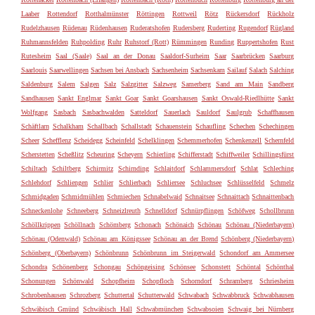
Laaber
Rottendorf
Rotthalmünster
Röttingen
Rottweil
Rötz
Rückersdorf
Rückholz
Rudelzhausen
Rüdenau
Rüdenhausen
Ruderatshofen
Rudersberg
Ruderting
Rugendorf
Rügland
Ruhmannsfelden
Ruhpolding
Ruhr
Ruhstorf (Rott)
Rümmingen
Runding
Ruppertshofen
Rust
Rutesheim
Saal (Saale)
Saal an der Donau
Saaldorf-Surheim
Saar
Saarbrücken
Saarburg
Saarlouis
Saarwellingen
Sachsen bei Ansbach
Sachsenheim
Sachsenkam
Sailauf
Salach
Salching
Saldenburg
Salem
Salgen
Salz
Salzgitter
Salzweg
Samerberg
Sand am Main
Sandberg
Sandhausen
Sankt Englmar
Sankt Goar
Sankt Goarshausen
Sankt Oswald-Riedlhütte
Sankt
Wolfgang
Sasbach
Sasbachwalden
Satteldorf
Sauerlach
Sauldorf
Saulgrub
Schaffhausen
Schäftlarn
Schalkham
Schallbach
Schallstadt
Schauenstein
Schaufling
Schechen
Schechingen
Scheer
Schefflenz
Scheidegg
Scheinfeld
Schelklingen
Schemmerhofen
Schenkenzell
Schernfeld
Scherstetten
Scheßlitz
Scheuring
Scheyern
Schierling
Schifferstadt
Schiffweiler
Schillingsfürst
Schiltach
Schiltberg
Schirmitz
Schirnding
Schlaitdorf
Schlammersdorf
Schlat
Schleching
Schlehdorf
Schliengen
Schlier
Schlierbach
Schliersee
Schluchsee
Schlüsselfeld
Schmelz
Schmidgaden
Schmidmühlen
Schmiechen
Schnabelwaid
Schnaitsee
Schnaittach
Schnaittenbach
Schneckenlohe
Schneeberg
Schneizlreuth
Schnelldorf
Schnürpflingen
Schöfweg
Schollbrunn
Schöllkrippen
Schöllnach
Schömberg
Schonach
Schönaich
Schönau
Schönau (Niederbayern)
Schönau (Odenwald)
Schönau am Königssee
Schönau an der Brend
Schönberg (Niederbayern)
Schönberg (Oberbayern)
Schönbrunn
Schönbrunn im Steigerwald
Schondorf am Ammersee
Schondra
Schönenberg
Schongau
Schöngeising
Schönsee
Schonstett
Schöntal
Schönthal
Schonungen
Schönwald
Schopfheim
Schopfloch
Schorndorf
Schramberg
Schriesheim
Schrobenhausen
Schrozberg
Schuttertal
Schutterwald
Schwabach
Schwabbruck
Schwabhausen
Schwäbisch Gmünd
Schwäbisch Hall
Schwabmünchen
Schwabsoien
Schwaig bei Nürnberg