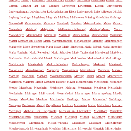
Lörrach
Losheim am See
Loßburg
Lottstetten
Löwenstein
Lübeck
Ludwigsburg
Ludwigschorgast
Ludwigshafen
Ludwigshafen am Rhein
Ludwigsstadt
Luhe-Wildenau
Lülsfeld
Lupburg
Lutzingen
Magdeburg
Magstadt
Mahlberg
Mahlstetten
Mähring
Maierhöfen
Maihingen
Mainaschaff
Mainbernheim
Mainburg
Mainhardt
Mainleus
Mainstockheim
Mainz
Maisach
Maitenbeth
Malching
Malgersdorf
Mallersdorf-Pfaffenberg
Malsburg-Marzell
Malsch
Malterdingen
Mammendorf
Mamming
Manching
Mandelbachtal
Manderscheid
Mannheim
Mantel
Marbach am Neckar
March
Margetshöchheim
Mariaposching
Markdorf
Markgröningen
Marklkofen
Markt Berolzheim
Markt Bibart
Markt Einersheim
Markt Erlbach
Markt Indersdorf
Markt Nordheim
Markt Rettenbach
Markt Schwaben
Markt Taschendorf
Marktbergel
Marktbreit
Marktgraitz
Marktheidenfeld
Marktl
Marktleugast
Marktleuthen
Marktoberdorf
Marktoffingen
Marktredwitz
Marktrodach
Marktschellenberg
Marktschorgast
Marktsteft
Marktzeuln
Marloffstein
Maroldsweisach
Marpingen
Marquartstein
Martinsheim
Marxheim
Marxzell
Marzling
Maselheim
Maßbach
Massenbachhausen
Massing
Mauer
Mauern
Mauerstetten
Maulbronn
Maulburg
Mauth
Maxhütte-Haidhof
Mayen
Meckenbeuren
Meckesheim
Medlingen
Meeder
Meersburg
Megesheim
Mehlmeisel
Mehring
Mehrstetten
Meinheim
Meisenheim
Meißenheim
Meitingen
Mellrichstadt
Memmelsdorf
Memmingen
Memmingerberg
Mendig
Mengen
Mengkofen
Merching
Merchweiler
Merdingen
Mering
Merkendorf
Merklingen
Mertingen
Merzhausen
Merzig
Mespelbrunn
Meßkirch
Meßstetten
Metten
Mettenheim
Mettlach
Metzingen
Michelau im Steigerwald
Michelau in Oberfranken
Michelbach
Michelfeld
Michelsneukirchen
Mickhausen
Miesbach
Mietingen
Miltach
Miltenberg
Mindelheim
Mindelstetten
Mintraching
Missen-Wilhams
Mistelbach
Mistelgau
Mittelbiberach
Mitteleschenbach
Mittelneufnach
Mittelsinn
Mittelstetten
Mittenwald
Mitterfels
Mitterskirchen