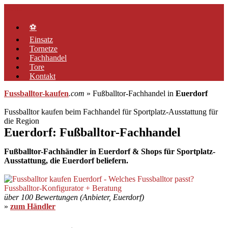
Zum
Menü
Inhalt
springen
⚽
Einsatz
Tornetze
Fachhandel
Tore
Kontakt
Fussballtor-kaufen
.com
» Fußballtor-Fachhandel in
Euerdorf
Fussballtor kaufen beim Fachhandel für Sportplatz-Ausstattung für
die Region
Euerdorf: Fußballtor-Fachhandel
Fußballtor-Fachhändler in Euerdorf & Shops für Sportplatz-
Ausstattung, die Euerdorf beliefern.
über 100 Bewertungen (Anbieter, Euerdorf)
»
zum Händler