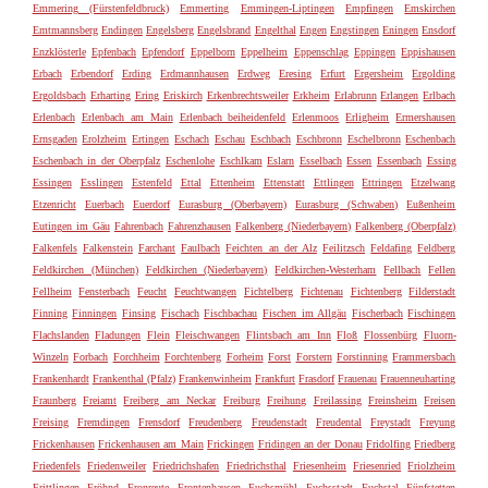
Emmering (Fürstenfeldbruck)
Emmerting
Emmingen-Liptingen
Empfingen
Emskirchen
Emtmannsberg
Endingen
Engelsberg
Engelsbrand
Engelthal
Engen
Engstingen
Eningen
Ensdorf
Enzklösterle
Epfenbach
Epfendorf
Eppelborn
Eppelheim
Eppenschlag
Eppingen
Eppishausen
Erbach
Erbendorf
Erding
Erdmannhausen
Erdweg
Eresing
Erfurt
Ergersheim
Ergolding
Ergoldsbach
Erharting
Ering
Eriskirch
Erkenbrechtsweiler
Erkheim
Erlabrunn
Erlangen
Erlbach
Erlenbach
Erlenbach am Main
Erlenbach beiheidenfeld
Erlenmoos
Erligheim
Ermershausen
Ernsgaden
Erolzheim
Ertingen
Eschach
Eschau
Eschbach
Eschbronn
Eschelbronn
Eschenbach
Eschenbach in der Oberpfalz
Eschenlohe
Eschlkam
Eslarn
Esselbach
Essen
Essenbach
Essing
Essingen
Esslingen
Estenfeld
Ettal
Ettenheim
Ettenstatt
Ettlingen
Ettringen
Etzelwang
Etzenricht
Euerbach
Euerdorf
Eurasburg (Oberbayern)
Eurasburg (Schwaben)
Eußenheim
Eutingen im Gäu
Fahrenbach
Fahrenzhausen
Falkenberg (Niederbayern)
Falkenberg (Oberpfalz)
Falkenfels
Falkenstein
Farchant
Faulbach
Feichten an der Alz
Feilitzsch
Feldafing
Feldberg
Feldkirchen (München)
Feldkirchen (Niederbayern)
Feldkirchen-Westerham
Fellbach
Fellen
Fellheim
Fensterbach
Feucht
Feuchtwangen
Fichtelberg
Fichtenau
Fichtenberg
Filderstadt
Finning
Finningen
Finsing
Fischach
Fischbachau
Fischen im Allgäu
Fischerbach
Fischingen
Flachslanden
Fladungen
Flein
Fleischwangen
Flintsbach am Inn
Floß
Flossenbürg
Fluorn-
Winzeln
Forbach
Forchheim
Forchtenberg
Forheim
Forst
Forstern
Forstinning
Frammersbach
Frankenhardt
Frankenthal (Pfalz)
Frankenwinheim
Frankfurt
Frasdorf
Frauenau
Frauenneuharting
Fraunberg
Freiamt
Freiberg am Neckar
Freiburg
Freihung
Freilassing
Freinsheim
Freisen
Freising
Fremdingen
Frensdorf
Freudenberg
Freudenstadt
Freudental
Freystadt
Freyung
Frickenhausen
Frickenhausen am Main
Frickingen
Fridingen an der Donau
Fridolfing
Friedberg
Friedenfels
Friedenweiler
Friedrichshafen
Friedrichsthal
Friesenheim
Friesenried
Friolzheim
Frittlingen
Fröhnd
Fronreute
Frontenhausen
Fuchsmühl
Fuchsstadt
Fuchstal
Fünfstetten