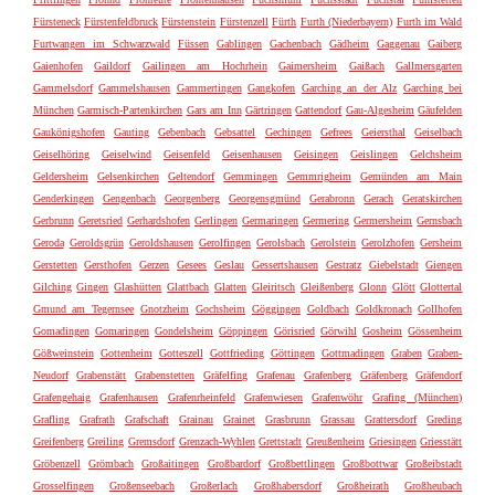
Fürsteneck
Fürstenfeldbruck
Fürstenstein
Fürstenzell
Fürth
Furth (Niederbayern)
Furth im Wald
Furtwangen im Schwarzwald
Füssen
Gablingen
Gachenbach
Gädheim
Gaggenau
Gaiberg
Gaienhofen
Gaildorf
Gailingen am Hochrhein
Gaimersheim
Gaißach
Gallmersgarten
Gammelsdorf
Gammelshausen
Gammertingen
Gangkofen
Garching an der Alz
Garching bei
München
Garmisch-Partenkirchen
Gars am Inn
Gärtringen
Gattendorf
Gau-Algesheim
Gäufelden
Gaukönigshofen
Gauting
Gebenbach
Gebsattel
Gechingen
Gefrees
Geiersthal
Geiselbach
Geiselhöring
Geiselwind
Geisenfeld
Geisenhausen
Geisingen
Geislingen
Gelchsheim
Geldersheim
Gelsenkirchen
Geltendorf
Gemmingen
Gemmrigheim
Gemünden am Main
Genderkingen
Gengenbach
Georgenberg
Georgensgmünd
Gerabronn
Gerach
Geratskirchen
Gerbrunn
Geretsried
Gerhardshofen
Gerlingen
Germaringen
Germering
Germersheim
Gernsbach
Geroda
Geroldsgrün
Geroldshausen
Gerolfingen
Gerolsbach
Gerolstein
Gerolzhofen
Gersheim
Gerstetten
Gersthofen
Gerzen
Gesees
Geslau
Gessertshausen
Gestratz
Giebelstadt
Giengen
Gilching
Gingen
Glashütten
Glattbach
Glatten
Gleiritsch
Gleißenberg
Glonn
Glött
Glottertal
Gmund am Tegernsee
Gnotzheim
Gochsheim
Göggingen
Goldbach
Goldkronach
Gollhofen
Gomadingen
Gomaringen
Gondelsheim
Göppingen
Görisried
Görwihl
Gosheim
Gössenheim
Gößweinstein
Gottenheim
Gotteszell
Gottfrieding
Göttingen
Gottmadingen
Graben
Graben-
Neudorf
Grabenstätt
Grabenstetten
Gräfelfing
Grafenau
Grafenberg
Gräfenberg
Gräfendorf
Grafengehaig
Grafenhausen
Grafenrheinfeld
Grafenwiesen
Grafenwöhr
Grafing (München)
Grafling
Grafrath
Grafschaft
Grainau
Grainet
Grasbrunn
Grassau
Grattersdorf
Greding
Greifenberg
Greiling
Gremsdorf
Grenzach-Wyhlen
Grettstadt
Greußenheim
Griesingen
Griesstätt
Gröbenzell
Grömbach
Großaitingen
Großbardorf
Großbettlingen
Großbottwar
Großeibstadt
Grosselfingen
Großenseebach
Großerlach
Großhabersdorf
Großheirath
Großheubach