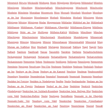
Mitterteich
Mitwitz
Möckmühl
Mödingen
Moers
Mögglingen
Möglingen
Möhrendorf
Mömbris
Mömlingen
Mönchberg
Mönchengladbach
Mönchsdeggingen
Mönchsroth
Mönchweiler
Monheim
Mönsheim
Montabaur
Moorenweis
Moos
Moosach
Moosbach
Moosburg
Moosburg
an der Isar
Moosinning
Moosthenning
Morbach
Mörnsheim
Mosbach
Mössingen
Motten
Möttingen
Mötzing
Mötzingen
Mudau
Muggensturm
Mühlacker
Mühldorf am Inn
Mühlenbach
Mühlhausen
Mühlhausen (Franken)
Mühlhausen (Oberpfalz)
Mühlhausen-Ehingen
Mühlheim
Mühlingen
Muhr am See
Mulfingen
Mülheim-Kärlich
Müllheim
Münchberg
München
Münchingen
Münchsmünster
Münchsteinach
Mundelsheim
Munderkingen
Münnerstadt
Munningen
Münsing
Münsingen
Münster
Münsterhausen
Münstermaifeld
Münstertal
Murg
Murnau am Staffelsee
Murr
Murrhardt
Mutlangen
Mutterstadt
Nabburg
Nagel
Nagold
Naila
Nalbach
Namborn
Nandlstadt
Nassau
Nassenfels
Nastätten
Nattheim
Neckarbischofsheim
Neckargemünd
Neckargerach
Neckarsulm
Neckartailfingen
Neckartenzlingen
Neckarwestheim
Neckarzimmern
Neenstetten
Nehren
Neidenstein
Neidlingen
Nellingen
Nennslingen
Nerenstetten
Neresheim
Nersingen
Nesselwang
Neu-Ulm
Neubeuern
Neubiberg
Neubrunn
Neubulach
Neuburg
am Inn
Neuburg an der Donau
Neuburg an der Kammel
Neuching
Neudenau
Neudrossenfeld
Neuenburg
Neuenbürg
Neuendettelsau
Neuendorf
Neuenmarkt
Neuenstadt
Neuenstein
Neuerburg
Neufahrn bei Freising
Neufahrn in Niederbayern
Neuffen
Neufra
Neufraunhofen
Neuhaus am Inn
Neuhaus an der Pegnitz
Neuhausen
Neuhof an der Zenn
Neuhütten
Neukirch
Neukirchen
(Niederbayern)
Neukirchen bei Sulzbach-Rosenberg
Neukirchen beim Heiligen Blut
Neukirchen
vorm Wald
Neukirchen-Balbini
Neuler
Neulingen
Neulußheim
Neumarkt in der Oberpfalz
Neumarkt-Sankt Veit
Neunburg vorm Wald
Neunkirchen
Neunkirchen (Unterfranken)
Neunkirchen am Brand
Neunkirchen am Sand
Neuötting
Neureichenau
Neuried
Neusäß