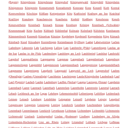
(Bayern)
Königsbronn
Königsbrunn
Königsdorf
Königseggwald
Königsfeld
Königsheim
Königsmoos
Königstein
Konnersreuth
Konradsreuth
Konstanz
Konz
Konzell
Korb
Korntal
Kornwestheim
Kösching
Kößlarn
Kottgeisering
Kötz
Kraftisried
Kraiburg am Inn
Kraichtal
Krailling
Kranzberg
Krauchenwies
Krautheim
Krefeld
Kreßberg
Kressbronn
Kreuth
Kreuzwertheim
Krombach
Kronach
Kronau
Kronburg
Kröning
Krumbach (Schwaben)
Krummennaab
Krün
Kuchen
Kühbach
Kühlenthal
Kulmain
Kulmbach
Külsheim
Kumhausen
Kümmersbruck
Kunreuth
Künzelsau
Künzing
Kupferberg
Kupferzell
Kuppenheim
Küps
Kürnach
Kürnbach
Kusel
Küssaberg
Kusterdingen
Kutzenhausen
Kyllburg
Laaber
Laberweinting
Lachen
Ladenburg
Lahnstein
Lahr
Laichingen
Lalling
Lam
Lambrecht (Pfalz)
Lamerdingen
Landau an
der Isar
Landau in der Pfalz
Landensberg
Landsberg am Lech
Landsberied
Landshut
Landstuhl
Langdorf
Langenaltheim
Langenargen
Langenau
Langenbach
Langenbrettach
Langenburg
Langenenslingen
Langenfeld
Langenmosen
Langenneufnach
Langenpreising
Langensendelbach
Langenzenn
Langerringen
Langfurth
Langquaid
Langweid am Lech
Lappersdorf
Lauben
(Oberallgäu)
Lauben (Unterallgäu)
Lauchheim
Lauchringen
Lauda-Königshofen
Laudenbach
Lauf
Lauf (Pegnitz)
Laufach
Laufen
Laufenburg
Lauffen (Neckar)
Laugna
Lauingen (Donau)
Laupheim
Lautenbach
Lauter
Lauterach
Lauterbach
Lauterecken
Lauterhofen
Lauterstein
Lautertal
Lautrach
Lebach
Lechbruck am See
Legau
Lehrberg
Lehrensteinsfeld
Leibertingen
Leiblfing
Leidersbach
Leimen
Leinach
Leinburg
Leinfelden
Leingarten
Leinzell
Leipheim
Leipzig
Lengdorf
Lengenwang
Lenggries
Lenningen
Lenting
Lenzkirch
Leonberg
Leuchtenberg
Leupoldsgrün
Leutenbach
Leutershausen
Leutkirch
Leverkusen
Lichtenau
Lichtenberg
Lichtenfels
Lichtenstein
Lichtenwald
Limbach
Limburgerhof
Lindau (Bodensee)
Lindberg
Lindenberg im Allgäu
Linkenheim-Hochstetten
Linz am Rhein
Lisberg
Litzendorf
Lobbach
Löchgau
Loffenau
Löffingen
Lohberg
Lohkirchen
Lohr am Main
Loiching
Loitzendorf
Lonnerstadt
Lonsee
Lorch