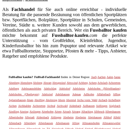
Als
Fachhandel
für Sie auch online erreichbar - individuelle
Beratung für die passende Bezäunung von öffentlichen Sportplätzen
bzw. Sportflächen, Bolzplätze, Sportplätze in Schulen, Gemeinden,
Vereine, Städte u. weitere Kunden sowohl aus dem gewerblichen,
öffentlichen als auch privaten Bereich. Wer ein
Fussballtor kaufen
möchte bekommt auf
Fussballtor-kaufen
.com
die perfekte
Unterstützung - vom Großfeldtor, Kleinfeldtor, Jugendtor,
Kinderfussballtor bis hin zum Popuptor und relevante Artikel wie
etwa Fußballtornetze, Stoppnetze, Pfosten & mehr - Tipps, Anbieter,
Ratgeber und empfohlene Produkte.
Fußballtor kaufen? Fußball-Fachhandel
finden in Deiner Region:
Aach
Aachen
Aalen
Aarau
Abenberg
Abensberg
Absberg
Abstatt
Abtsgmünd
Abtswind
Achberg
Achern
Achslach
Achstetten
Adelberg
Adelmannsfelden
Adelschlag
Adelsdorf
Adelsheim
Adelshofen (Mittelfranken)
Adelshofen (Oberbayern)
Adelsried
Adelzhausen
Adenau
Adlkofen
Affalterbach
Affing
Aglasterhausen
Aham
Aholfing
Aholming
Ahorn
Ahorntal
Aicha vorm Wald
Aichach
Aichelberg
Aichen
Aichhalden
Aichstetten
Aichtal
Aichwald
Aidenbach
Aidhausen
Aidlingen
Aiglsbach
Aindling
Ainring
Aislingen
Aiterhofen
Aitern
Aitrach
Aitrang
Albaching
Albbruck
Albershausen
Albertshofen
Albstadt
Aldersbach
Aldingen
Alerheim
Alesheim
Aletshausen
Alfdorf
Alfeld
Allensbach
Allersberg
Allershausen
Alleshausen
Alling
Allmannshofen
Allmannsweiler
Allmendingen
Allmersbach im Tal
Alpirsbach
Altbach
Altdorf
Altdorf (Niederbayern)
Altdorf