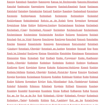
Raisting
Raitenbuch
Ramerberg
Rammingen
Ramsau bei Berchtesgaden
Ramstein-Miesenbach
Ramsthal
Randersacker
Rangendingen
Rannungen
Ransbach-Baumbach
Rastatt
Ratshausen
Rattelsdorf
Rattenberg
Rattenkirchen
Rattiszell
Raubling
Rauenberg
Rauhenebrach
Ravensburg
Ravenstein
Rechberghausen
Rechtenbach
Rechtenstein
Rechtmehring
Reckendorf
Recklinghausen
Rednitzhembach
Redwitz an der Rodach
Regen
Regensburg
Regenstauf
Regnitzlosau
Rehau
Rehling
Rehlingen-Siersburg
Reichartshausen
Reichenau
Reichenbach
Reichenbach (Cham)
Reichenbach (Kronach)
Reichenberg
Reichenschwand
Reichersbeuern
Reichertshausen
Reichertsheim
Reichertshofen
Reichling
Reilingen
Reimlingen
Reisbach
Reischach
Reit im Winkl
Remagen
Remchingen
Remlingen
Remscheid
Remseck
Remshalden
Renchen
Rennerod
Rennertshofen
Renningen
Renquishausen
Rentweinsdorf
Rettenbach
(Günzburg)
Rettenbach (Oberpfalz)
Rettenbach am Auerberg
Rettenberg
Retzstadt
Reut
Reute
Reuth bei Erbendorf
Reutlingen
Rheinau
Rheinböllen
Rheinfelden
Rheinhausen
Rheinmünster
Rheinstetten
Rhens
Rickenbach
Ried
Riedbach
Rieden (Forggensee)
Rieden (Kaufbeuren)
Rieden (Oberpfalz)
Riedenberg
Riedenburg
Riedenheim
Riederich
Riedering
Riedhausen
Riedlingen
Riegel
Riegelsberg
Riegsee
Riekofen
Rielasingen-Worblingen
Rieneck
Riesbürg
Rietheim-Weilheim
Rimbach (Oberpfalz)
Rimbach (Rottal-Inn)
Rimpar
Rimsting
Rinchnach
Ringelai
Ringsheim
Rockenhausen
Röckingen
Rodalben
Rödelmaier
Rödelsee
Roden
Rödental
Roding
Röfingen
Roggenburg
Rögling
Rohr (Mittelfranken)
Rohr (Niederbayern)
Rohrbach
Rohrdorf
Rohrenfels
Röhrmoos
Röhrnbach
Roigheim
Röllbach
Römerstein
Ronsberg
Rosenberg
Rosenfeld
Rosengarten
Rosenheim
Röslau
Roßbach
Roßhaupten
Roßtal
Rostock
Rot am See
Rot an der Rot
Roth
Röthenbach (Allgäu)
Röthenbach (Pegnitz)
Rothenbuch
Rothenburg (Tauber)
Rothenfels
Röthlein
Rott (Landsberg)
Rott am Inn
Rottach-Egern
Rottenacker
Röttenbach (Erlangen)
Röttenbach (Roth)
Rottenbuch
Rottenburg
Rottenburg an der