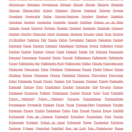
Ofterschwang
Oftersheim
Oggelshausen
Ohlsbach
Ohlstadt
Ohmden
Öhningen
Ohrenbach
Öhringen
Ölbronn-Dürrn
Olching
Oldenburg
Öllingen
Opfenbach
Öpfingen
Oppenau
Oppenheim
Oppenweiler
Ornbau
Orsingen-Nenzingen
Ortenberg
Ortenburg
Osnabrück
Ostelsheim
Osterberg
Osterburken
Osterhofen
Osterzell
Ostfildern
Ostheim vor der Rhön
Osthofen
Ostrach
Östringen
Ötigheim
Ötisheim
Ottenbach
Ottenhofen
Ottenhöfen
Ottensoos
Otterberg
Otterfing
Ottersweier
Otting
Ottobeuren
Ottobrunn
Ottweiler
Otzing
Owen
Owingen
Oy-Mittelberg
Paderborn
Pähl
Painten
Palling
Pappenheim
Parkstein
Parkstetten
Parsberg
Partenstein
Passau
Pastetten
Patersdorf
Paunzhausen
Pechbrunn
Pegnitz
Peißenberg
Peiting
Pemfling
Pentling
Penzberg
Penzing
Perach
Perasdorf
Perkam
Perl
Perlesreut
Petersaurach
Petersdorf
Petershausen
Pettendorf
Petting
Pettstadt
Pfaffenhausen
Pfaffenhofen
Pfaffenhofen
(Glonn)
Pfaffenhofen (Ilm)
Pfaffenhofen (Roth)
Pfaffenweiler
Pfaffing
Pfakofen
Pfalzgrafenweiler
Pfarrkirchen
Pfarrweisach
Pfatter
Pfedelbach
Pfeffenhausen
Pfinztal
Pfofeld
Pförring
Pforzen
Pforzheim
Pfreimd
Pfronstetten
Pfronten
Pfullendorf
Pfullingen
Philippsburg
Philippsreut
Piding
Pielenhofen
Pilsach
Pilsting
Pinzberg
Pirk
Pirmasens
Pittenhart
Planegg
Plankenfels
Plankstadt
Plattling
Plech
Pleidelsheim
Pleinfeld
Pleiskirchen
Pleß
Pleystein
Pliening
Pliezhausen
Plochingen
Plößberg
Plüderhausen
Pocking
Pöcking
Poing
Polch
Pollenfeld
Polling (Mühldorf)
Polling (Weilheim)
Polsingen
Pommelsbrunn
Pommersfelden
Poppenhausen
Poppenricht
Pörnbach
Pösing
Postau
Postbauer-Heng
Postmünster
Potsdam
Pottenstein
Pöttmes
Poxdorf
Prackenbach
Prebitz
Prem
Pressath
Presseck
Pressig
Pretzfeld
Prichsenstadt
Prien am Chiemsee
Priesendorf
Prittriching
Prosselsheim
Prüm
Prutting
Püchersreuth
Puchheim
Pullach im Isartal
Pullenreuth
Pürgen
Puschendorf
Püttlingen
Putzbrunn
Pyrbaum
Quierschied
Radolfzell
Rain (am Lech)
Rain (Niederbayern)
Rainau