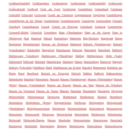
Großkarolinenfeld
Großlangheim
Großmehring
Großostheim
Großrinderfeld
Großrosseln
Großwallstadt
Großweil
Grub am Forst
Gruibingen
Grundsheim
Grünenbach
Grünkraut
Grünsfeld
Grünwald
Gschwend
Gstadt am Chiemsee
Guggenhausen
Güglingen
Gundelfingen
Gundelfingen an der Donau
Gundelsheim
Gundremmingen
Gunningen
Güntersleben
Günzach
Günzburg
Gunzenhausen
Gutach
Gutach im Breisgau
Gütenbach
Guteneck
Gutenstetten
Gutenzell-Hürbel
Gütersloh
Guttenberg
Haag (Oberfranken)
Haag an der Amper
Haag in
Oberbayern
Haar
Haarbach
Habach
Hachenburg
Hafenlohr
Häg-Ehrsberg
Hagelstadt
Hagen
Hagenbach
Hagenbüchach
Hagnau am Bodensee
Hahnbach
Haibach (Niederbayern)
Haibach
(Unterfranken)
Haidmühle
Haigerloch
Haimhausen
Haiming
Hainsfarth
Haiterbach
Halblech
Haldenwang (Günzburg)
Haldenwang (Oberallgäu)
Halfing
Hallbergmoos
Halle (Saale)
Hallerndorf
Hallstadt
Halsbach
Hambrücken
Hamburg
Hamm
Hammelburg
Hannover
Happurg
Harburg (Schwaben)
Hardheim
Hardt
Hardthausen am Kocher
Harsdorf
Hartenstein
Hartheim am
Rhein
Hasel
Haselbach
Haslach im Kinzigtal
Hasloch
Haßfurt
Haßloch
Haßmersheim
Hattenhofen
Haundorf
Haunsheim
Hausach
Hausen (Niederbayern)
Hausen (Oberfranken)
Hausen
(Rhön)
Hausen (Unterfranken)
Hausen am Bussen
Hausen am Tann
Hausen bei Würzburg
Hausen im Wiesental
Hausen ob Verena
Häusern
Hausham
Hauzenberg
Hawangen
Hayingen
Hebertsfelden
Hebertshausen
Hechingen
Heddesbach
Heddesheim
Heideck
Heidelberg
Heidenheim
Heidenheim (Brenz)
Heigenbrücken
Heilbronn
Heiligenberg
Heiligenstadt
(Oberfranken)
Heiligkreuzsteinach
Heilsbronn
Heimbuchenthal
Heimenkirch
Heimertingen
Heimsheim
Heinersreuth
Heiningen
Heinrichsthal
Heitersheim
Heldenstein
Helmbrechts
Helmstadt
Helmstadt-Bargen
Hemau
Hemhofen
Hemmersheim
Hemmingen
Hemsbach
Hendungen
Henfenfeld
Hengersberg
Hepberg
Herbertingen
Herbolzheim
Herbrechtingen