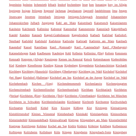
Ippesheim
Ipsheim
Irchenrieth
Irlbach
Irndorf
Irschenberg
Irsee
Isen
Ismaning
Isny im Allgäu
Ispringen
Issigau
Ittlingen
Itzgrund
Jachenau
Jagsthausen
Jagstzell
Jandelsbrunn
Jena
Jengen
Jesenwang
Jestetten
Jettenbach
Jettingen
Jettingen-Scheppach
Jetzendorf
Johannesberg
Johanniskirchen
Julbach
Jungingen
Kahl am Main
Kaisersbach
Kaisersesch
Kaiserslautern
Kaisheim
Kalchreuth
Kallmünz
Kaltental
Kammeltal
Kammerstein
Kammlach
Kämpfelbach
Kandel
Kandern
Kanzach
Kappel-Grafenhausen
Kappelrodeck
Karbach
Karlsbad
Karlsdorf-
Neuthard
Karlsfeld
Karlshuld
Karlskron
Karlsruhe
Karlstadt
Karlstein am Main
Karsbach
Kasendorf
Kassel
Kastellaun
Kastl (Kemnath)
Kastl (Lauterachtal)
Kastl (Oberbayern)
Katzenelnbogen
Kaub
Kaufbeuren
Kaufering
Kehl
Kelheim
Kellmünz (Iller)
Keltern
Kemmern
Kemnath
Kempten (Allgäu)
Kenzingen
Kernen im Remstal
Ketsch
Kettershausen
Kiefersfelden
Kiel
Kienberg
Kieselbronn
Kinding
Kinsau
Kipfenberg
Kippenheim
Kirchanschöring
Kirchardt
Kirchberg
Kirchberg (Hunsrück)
Kirchberg (Oberbayern)
Kirchberg im Wald
Kirchdorf
Kirchdorf
(bei Haag)
Kirchdorf (Hallertau)
Kirchdorf am Inn
Kirchdorf an der Amper
Kirchdorf im Wald
Kirchehrenbach
Kirchen (Sieg)
Kirchendemenreuth
Kirchenlamitz
Kirchenpingarten
Kirchensittenbach
Kirchentellinsfurt
Kirchenthumbach
Kirchham
Kirchhaslach
Kirchheim
(Neckar)
Kirchheim (Ries)
Kirchheim (Teck)
Kirchheim (Unterfranken)
Kirchheim bei München
Kirchheim in Schwaben
Kirchheimbolanden
Kirchlauter
Kirchroth
Kirchseeon
Kirchweidach
Kirchzarten
Kirchzell
Kirkel
Kirn
Kissing
Kißlegg
Kist
Kitzingen
Kleinaitingen
Kleinblittersdorf
Kleines Wiesental
Kleinheubach
Kleinkahl
Kleinlangheim
Kleinostheim
Kleinrinderfeld
Kleinsendelbach
Kleinwallstadt
Klettgau
Klingenberg am Main
Klosterlechfeld
Knetzgau
Knittlingen
Koblenz
Kochel am See
Köditz
Ködnitz
Köfering
Kohlberg
Kolbermoor
Kolbingen
Kolitzheim
Kollnburg
Köln
Köngen
Königheim
Königsbach-Stein
Königsberg