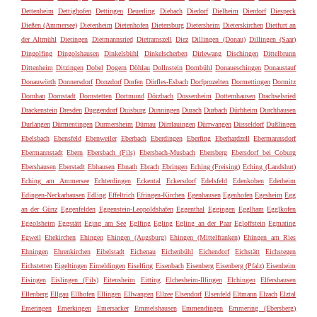
Dettenheim
Dettighofen
Dettingen
Deuerling
Diebach
Diedorf
Dielheim
Dierdorf
Diespeck
Dießen (Ammersee)
Dietenheim
Dietenhofen
Dietersburg
Dietersheim
Dieterskirchen
Dietfurt an
der Altmühl
Dietingen
Dietmannsried
Dietramszell
Diez
Dillingen (Donau)
Dillingen (Saar)
Dingolfing
Dingolshausen
Dinkelsbühl
Dinkelscherben
Dirlewang
Dischingen
Dittelbrunn
Dittenheim
Ditzingen
Dobel
Dogern
Döhlau
Dollnstein
Dombühl
Donaueschingen
Donaustauf
Donauwörth
Donnersdorf
Donzdorf
Dorfen
Dörfles-Esbach
Dorfprozelten
Dormettingen
Dormitz
Dornhan
Dornstadt
Dornstetten
Dortmund
Dörzbach
Dossenheim
Dotternhausen
Drachselsried
Drackenstein
Dresden
Duggendorf
Duisburg
Dunningen
Durach
Durbach
Dürbheim
Durchhausen
Durlangen
Dürmentingen
Durmersheim
Dürnau
Dürrlauingen
Dürrwangen
Düsseldorf
Dußlingen
Ebelsbach
Ebensfeld
Ebenweiler
Eberbach
Eberdingen
Eberfing
Eberhardzell
Ebermannsdorf
Ebermannstadt
Ebern
Ebersbach (Fils)
Ebersbach-Musbach
Ebersberg
Ebersdorf bei Coburg
Ebershausen
Eberstadt
Ebhausen
Ebnath
Ebrach
Ebringen
Eching (Freising)
Eching (Landshut)
Eching am Ammersee
Echterdingen
Eckental
Eckersdorf
Edelsfeld
Edenkoben
Ederheim
Edingen-Neckarhausen
Edling
Effeltrich
Efringen-Kirchen
Egenhausen
Egenhofen
Egesheim
Egg
an der Günz
Eggenfelden
Eggenstein-Leopoldshafen
Eggenthal
Eggingen
Egglham
Egglkofen
Eggolsheim
Eggstätt
Eging am See
Eglfing
Egling
Egling an der Paar
Egloffstein
Egmating
Egweil
Ehekirchen
Ehingen
Ehingen (Augsburg)
Ehingen (Mittelfranken)
Ehingen am Ries
Ehningen
Ehrenkirchen
Eibelstadt
Eichenau
Eichenbühl
Eichendorf
Eichstätt
Eichstegen
Eichstetten
Eigeltingen
Eimeldingen
Eiselfing
Eisenbach
Eisenberg
Eisenberg (Pfalz)
Eisenheim
Eisingen
Eislingen (Fils)
Eitensheim
Eitting
Elchesheim-Illingen
Elchingen
Elfershausen
Ellenberg
Ellgau
Ellhofen
Ellingen
Ellwangen
Ellzee
Elsendorf
Elsenfeld
Eltmann
Elzach
Elztal
Emeringen
Emerkingen
Emersacker
Emmelshausen
Emmendingen
Emmering (Ebersberg)