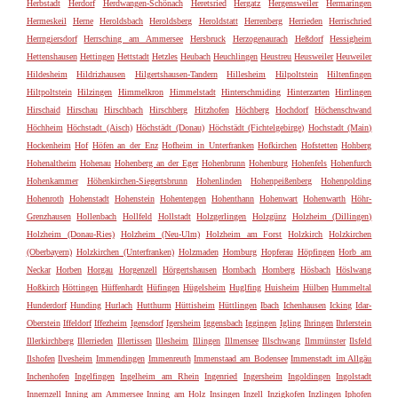
Herbstadt
Herdorf
Herdwangen-Schönach
Heretsried
Hergatz
Hergensweiler
Hermaringen
Hermeskeil
Herne
Heroldsbach
Heroldsberg
Heroldstatt
Herrenberg
Herrieden
Herrischried
Herrngiersdorf
Herrsching am Ammersee
Hersbruck
Herzogenaurach
Heßdorf
Hessigheim
Hettenshausen
Hettingen
Hettstadt
Hetzles
Heubach
Heuchlingen
Heustreu
Heusweiler
Heuweiler
Hildesheim
Hildrizhausen
Hilgertshausen-Tandern
Hillesheim
Hilpoltstein
Hiltenfingen
Hiltpoltstein
Hilzingen
Himmelkron
Himmelstadt
Hinterschmiding
Hinterzarten
Hirrlingen
Hirschaid
Hirschau
Hirschbach
Hirschberg
Hitzhofen
Höchberg
Hochdorf
Höchenschwand
Höchheim
Höchstadt (Aisch)
Höchstädt (Donau)
Höchstädt (Fichtelgebirge)
Hochstadt (Main)
Hockenheim
Hof
Höfen an der Enz
Hofheim in Unterfranken
Hofkirchen
Hofstetten
Hohberg
Hohenaltheim
Hohenau
Hohenberg an der Eger
Hohenbrunn
Hohenburg
Hohenfels
Hohenfurch
Hohenkammer
Höhenkirchen-Siegertsbrunn
Hohenlinden
Hohenpeißenberg
Hohenpolding
Hohenroth
Hohenstadt
Hohenstein
Hohentengen
Hohenthann
Hohenwart
Hohenwarth
Höhr-
Grenzhausen
Hollenbach
Hollfeld
Hollstadt
Holzgerlingen
Holzgünz
Holzheim (Dillingen)
Holzheim (Donau-Ries)
Holzheim (Neu-Ulm)
Holzheim am Forst
Holzkirch
Holzkirchen
(Oberbayern)
Holzkirchen (Unterfranken)
Holzmaden
Homburg
Hopferau
Höpfingen
Horb am
Neckar
Horben
Horgau
Horgenzell
Hörgertshausen
Hornbach
Hornberg
Hösbach
Höslwang
Hoßkirch
Höttingen
Hüffenhardt
Hüfingen
Hügelsheim
Huglfing
Huisheim
Hülben
Hummeltal
Hunderdorf
Hunding
Hurlach
Hutthurm
Hüttisheim
Hüttlingen
Ibach
Ichenhausen
Icking
Idar-
Oberstein
Iffeldorf
Iffezheim
Igensdorf
Igersheim
Iggensbach
Iggingen
Igling
Ihringen
Ihrlerstein
Illerkirchberg
Illerrieden
Illertissen
Illesheim
Illingen
Illmensee
Illschwang
Ilmmünster
Ilsfeld
Ilshofen
Ilvesheim
Immendingen
Immenreuth
Immenstaad am Bodensee
Immenstadt im Allgäu
Inchenhofen
Ingelfingen
Ingelheim am Rhein
Ingenried
Ingersheim
Ingoldingen
Ingolstadt
Innernzell
Inning am Ammersee
Inning am Holz
Insingen
Inzell
Inzigkofen
Inzlingen
Iphofen