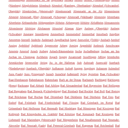
(Nürnberg)
Alteglofsheim
Altenbuch
Altendorf (Bamberg, Oberfranken)
Altendorf (Schwandorf,
Oberpfalz)
Altenkirchen (Westerwald)
Altenkunstadt
Altenmarkt an der Alz
Altenmünster
Altenriet
Altenstadt (Iller)
Altenstadt (Schongau)
Altenstadt (Waldnaab)
Altensteig
Altenthann
Altertheim
Altfraunhofen
Althegnenberg
Altheim
Althengstett
Althütte
Altlußheim
Altmannstein
Altomünster
Altötting
Altshausen
Altusried
Alzenau
Alzey
Amberg (Oberpfalz)
Amberg
(Schwaben)
Amerang
Amerdingen
Ammerbuch
Ammerndorf
Ammerthal
Amorbach
Ampfing
Amstetten
Amtzell
Andechs
Andernach
Angelbachtal
Anger
Annweiler (Trifels)
Ansbach
Antdorf
Anzing
Apfeldorf
Apfeltrach
Appenweier
Arberg
Aresing
Argenbühl
Arnbruck
Arnschwang
Arnstein
Arnstorf
Arrach
Arzberg
Asbach-Bäumenheim
Ascha
Aschaffenburg
Aschau am Inn
Aschau im Chiemgau
Aschheim
Aspach
Asperg
Assamstadt
Asselfingen
Aßling
Attenhofen
Attenkirchen
Attenweiler
Atting
Au in der Hallertau
Aub
Aubstadt
Auenwald
Auerbach
(Niederbayern)
Auerbach (Oberpfalz)
Aufhausen
Aufseß
Auggen
Augsburg
Auhausen
Aulendorf
Aura (Saale)
Aura (Sinngrund)
Aurach
Aurachtal
Außernzell
Aying
Aystetten
Baar (Schwaben)
Baar-Ebenhausen
Babenhausen
Babensham
Bach an der Donau
Bacharach
Bachhagel
Bächingen
(Brenz)
Backnang
Bad Abbach
Bad Aibling
Bad Alexandersbad
Bad Bayersoien
Bad Bellingen
Bad Bergzabern
Bad Berneck (Fichtelgebirge)
Bad Birnbach
Bad Bocklet
Bad Boll
Bad Breisig
Bad Brückenau
Bad Buchau
Bad Ditzenbach
Bad Dürkheim
Bad Dürrheim
Bad Ems
Bad
Endorf
Bad Feilnbach
Bad Friedrichshall
Bad Füssing
Bad Griesbach im Rottal
Bad
Grönenbach
Bad Heilbrunn
Bad Herrenalb
Bad Hindelang
Bad Hönningen
Bad Kissingen
Bad
Kohlgrub
Bad Königshofen im Grabfeld
Bad Kötzting
Bad Kreuznach
Bad Krozingen
Bad
Liebenzell
Bad Marienberg (Westerwald)
Bad Mergentheim
Bad Neualbenreuth
Bad Neuenahr-
Ahrweiler
Bad Neustadt (Saale)
Bad Peterstal-Griesbach
Bad Rappenau
Bad Reichenhall
Bad