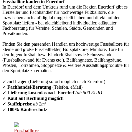
Fussballtor kaufen in Euerdorf
In Euerdorf und dem Umkreis rund um die Region Euerdorf gibt es
Hersteller und Fachhändler für hochwertige Fußballtore, die
inzwischen auch auf digital umgestellt haben und direkt auf den
Sportplatz liefern - bei gleichbleibend individueller, adäquater
Fachberatung für Vereine, Schulen, Städte, Gemeinden und
Privatkunden.
Finden Sie den passenden Händler, um hochwertige Fussballtore für
kleine und große Fussballfelder, Bolzplatztore, Minitore, Tore für
den Jugendfußball bzw. Kinderfußball sowie Schusswände
(Fussballtorwand für Events etc.), Ballfangnetze, Ballfangzäune,
Pfosten, Torrahmen, Stoppnetze & weitere Ausstattungsprodukte für
den Sportplatz zu erhalten.
✓
auf Lager
(Lieferung sofort möglich nach Euerdorf)
✓
Fachhandel-Beratung
(Telefon, eMail)
✓
Lieferung kostenlos
nach Euerdorf
(ab 500 EUR)
✓
Kauf auf Rechnung möglich
✓
Staffelpreise
ab 2m²
✓
100% Käuferschutz
Fussballtore