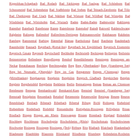
Rippoldsau-Schapbach
Bad Rodach
Bad Säckingen
Bad Saulgau
Bad Schönborn
Bad
Schussenried
Bad Sobernheim
Bad Staffelstein
Bad Steben
Bad Teinach-Zavelstein
Bad Tölz
Bad Überkingen
Bad Urach
Bad Waldsee
Bad Wiessee
Bad Wildbad
Bad Wimpfen
Bad
Windsheim
Bad Wörishofen
Bad Wurzach
Baden
Baden-Baden
Badenweiler
Bahlingen
Baienfurt
Baierbach
Baierbrunn
Baiern
Baiersbronn
Baiersdorf
Baindt
Baisweil
Balderschwang
Balgheim
Balingen
Ballendorf
Ballrechten-Dottingen
Baltmannsweiler
Balzhausen
Balzheim
Bamberg
Bammental
Barbing
Bärenthal
Bärnau
Bartholomä
Basel
Bastheim
Baudenbach
Baumholder
Baunach
Bayerbach (Rottal-Inn)
Bayerbach bei Ergoldsbach
Bayerisch Eisenstein
Bayerisch Gmain
Bayreuth
Bayrischzell
Bechhofen
Bechtsrieth
Beckingen
Beilngries
Beilstein
Beimerstetten
Bellenberg
Bempflingen
Bendorf
Benediktbeuern
Benningen
Benningen am
Neckar
Beratzhausen
Berching
Berchtesgaden
Berg
Berg (Oberfranken)
Berg (Starnberger See)
Berg bei Neumarkt (Oberpfalz)
Berg im Gau
Bergatreute
Bergen (Chiemgau)
Bergen
(Mittelfranken)
Berghaupten
Bergheim
Berghülen
Bergisch Gladbach
Bergkirchen
Berglen
Berglern
Bergrheinfeld
Bergtheim
Berkheim
Berlin
Bermatingen
Bernau
Bernau am Chiemsee
Bernbeuren
Berngau
Bernhardswald
Bernkastel-Kues
Bernried
Bernried (Starnberger See)
Bernstadt
Besigheim
Bessenbach
Betzdorf
Betzenstein
Betzenweiler
Betzigau
Beuren
Beuron
Beutelsbach
Bexbach
Biberach
Biberbach
Bibertal
Biburg
Bichl
Bidingen
Biebelried
Bieberehren
Biederbach
Bielefeld
Biessenhofen
Bietigheim-Bissingen
Billigheim
Binau
Bindlach
Bingen
Bingen am Rhein
Binswangen
Binzen
Birenbach
Birgland
Birkenfeld
Bischberg
Bischbrunn
Bischofsgrün
Bischofsheim (Rhön)
Bischofsmais
Bischofswiesen
Bischweier
Bisingen
Bissingen
Bissingen (Teck)
Bitburg
Bitz
Blaibach
Blaichach
Blankenbach
Blaubeuren
Blaufelden
Blaustein
Blieskastel
Blindheim
Blumberg
Bobenheim-Roxheim