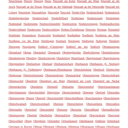
Neuschönau
Neusitz
Neusorg
Neuss
Neustadt am Kulm
Neustadt am Main
Neustadt an der
Aisch
Neustadt an der Donau
Neustadt an der Waldnaab
Neustadt an der Weinstraße
Neustadt bei
Coburg
Neustetten
Neutraubling
Neuweiler
Neuwied
Nieder-Olm
Niederaichbach
Niederalteich
Niederbergkirchen
Niedereschach
Niederfüllbach
Niederlauer
Niedermurach
Niedernberg
Niedernhall
Niederrieden
Niederschönenfeld
Niederstetten
Niederstotzingen
Niedertaufkirchen
Niederviehbach
Niederwerrn
Niederwinkling
Niefern-Öschelbronn
Nierstein
Nittenau
Nittendorf
Nohfelden
Nonnenhorn
Nonnweiler
Nordendorf
Nordhalben
Nordheim
Nordheim am Main
Nordheim vor der Rhön
Nördlingen
Nordrach
Notzingen
Nüdlingen
Nufringen
Nürnberg
Nürtingen
Nusplingen
Nußdorf (Chiemgau)
Nußdorf am Inn
Nußloch
Oberammergau
Oberasbach
Oberau
Oberaudorf
Oberaurach
Oberbergkirchen
Oberboihingen
Oberdachstetten
Oberderdingen
Oberding
Oberdischingen
Oberdolling
Oberelsbach
Obergriesbach
Obergröningen
Obergünzburg
Oberhaching
Oberhaid
Oberharmersbach
Oberhausen
Oberhausen (b. Neuburg)
Oberhausen (b. Peißenberg)
Oberhausen-Rheinhausen
Oberickelsheim
Oberkirch
Oberkochen
Oberkotzau
Oberleichtersbach
Obermaiselstein
Obermarchtal
Obermeitingen
Obermichelbach
Obermoschel
Obernbreit
Obernburg am Main
Oberndorf am Lech
Oberndorf am Neckar
Oberneukirchen
Obernheim
Obernzell
Obernzenn
Oberostendorf
Oberottmarshausen
Oberpframmern
Oberpleichfeld
Oberpöring
Oberreichenbach
Oberreute
Oberried
Oberrieden
Oberriexingen
Oberrot
Oberroth
Oberscheinfeld
Oberschleißheim
Oberschneiding
Oberschönegg
Oberschwarzach
Oberschweinbach
Obersinn
Obersöchering
Obersontheim
Oberstadion
Oberstaufen
Oberstdorf
Oberstenfeld
Oberstreu
Obersulm
Obersüßbach
Obertaufkirchen
Oberteuringen
Oberthal
Oberthulba
Obertraubling
Obertrubach
Oberviechtach
Oberwesel
Oberwolfach
Obing
Obrigheim
Ochsenfurt
Ochsenhausen
Odelzhausen
Oedheim
Oerlenbach
Oettingen in Bayern
Offenau
Offenbach
Offenberg
Offenburg
Offenhausen
Offingen
Ofterdingen