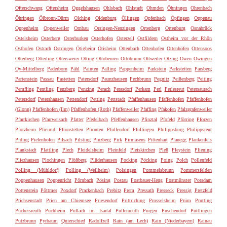
Ofterschwang
Oftersheim
Oggelshausen
Ohlsbach
Ohlstadt
Ohmden
Öhningen
Ohrenbach
Öhringen
Ölbronn-Dürrn
Olching
Oldenburg
Öllingen
Opfenbach
Öpfingen
Oppenau
Oppenheim
Oppenweiler
Ornbau
Orsingen-Nenzingen
Ortenberg
Ortenburg
Osnabrück
Ostelsheim
Osterberg
Osterburken
Osterhofen
Osterzell
Ostfildern
Ostheim vor der Rhön
Osthofen
Ostrach
Östringen
Ötigheim
Ötisheim
Ottenbach
Ottenhofen
Ottenhöfen
Ottensoos
Otterberg
Otterfing
Ottersweier
Otting
Ottobeuren
Ottobrunn
Ottweiler
Otzing
Owen
Owingen
Oy-Mittelberg
Paderborn
Pähl
Painten
Palling
Pappenheim
Parkstein
Parkstetten
Parsberg
Partenstein
Passau
Pastetten
Patersdorf
Paunzhausen
Pechbrunn
Pegnitz
Peißenberg
Peiting
Pemfling
Pentling
Penzberg
Penzing
Perach
Perasdorf
Perkam
Perl
Perlesreut
Petersaurach
Petersdorf
Petershausen
Pettendorf
Petting
Pettstadt
Pfaffenhausen
Pfaffenhofen
Pfaffenhofen
(Glonn)
Pfaffenhofen (Ilm)
Pfaffenhofen (Roth)
Pfaffenweiler
Pfaffing
Pfakofen
Pfalzgrafenweiler
Pfarrkirchen
Pfarrweisach
Pfatter
Pfedelbach
Pfeffenhausen
Pfinztal
Pfofeld
Pförring
Pforzen
Pforzheim
Pfreimd
Pfronstetten
Pfronten
Pfullendorf
Pfullingen
Philippsburg
Philippsreut
Piding
Pielenhofen
Pilsach
Pilsting
Pinzberg
Pirk
Pirmasens
Pittenhart
Planegg
Plankenfels
Plankstadt
Plattling
Plech
Pleidelsheim
Pleinfeld
Pleiskirchen
Pleß
Pleystein
Pliening
Pliezhausen
Plochingen
Plößberg
Plüderhausen
Pocking
Pöcking
Poing
Polch
Pollenfeld
Polling (Mühldorf)
Polling (Weilheim)
Polsingen
Pommelsbrunn
Pommersfelden
Poppenhausen
Poppenricht
Pörnbach
Pösing
Postau
Postbauer-Heng
Postmünster
Potsdam
Pottenstein
Pöttmes
Poxdorf
Prackenbach
Prebitz
Prem
Pressath
Presseck
Pressig
Pretzfeld
Prichsenstadt
Prien am Chiemsee
Priesendorf
Prittriching
Prosselsheim
Prüm
Prutting
Püchersreuth
Puchheim
Pullach im Isartal
Pullenreuth
Pürgen
Puschendorf
Püttlingen
Putzbrunn
Pyrbaum
Quierschied
Radolfzell
Rain (am Lech)
Rain (Niederbayern)
Rainau