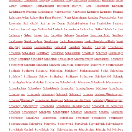
Laaber
Rottendorf
Rotthalmünster
Röttingen
Rottweil
Rötz
Rückersdorf
Rückholz
Rudelzhausen
Rüdenau
Rüdenhausen
Ruderatshofen
Rudersberg
Ruderting
Rugendorf
Rügland
Ruhmannsfelden
Ruhpolding
Ruhr
Ruhstorf (Rott)
Rümmingen
Runding
Ruppertshofen
Rust
Rutesheim
Saal (Saale)
Saal an der Donau
Saaldorf-Surheim
Saar
Saarbrücken
Saarburg
Saarlouis
Saarwellingen
Sachsen bei Ansbach
Sachsenheim
Sachsenkam
Sailauf
Salach
Salching
Saldenburg
Salem
Salgen
Salz
Salzgitter
Salzweg
Samerberg
Sand am Main
Sandberg
Sandhausen
Sankt Englmar
Sankt Goar
Sankt Goarshausen
Sankt Oswald-Riedlhütte
Sankt
Wolfgang
Sasbach
Sasbachwalden
Satteldorf
Sauerlach
Sauldorf
Saulgrub
Schaffhausen
Schäftlarn
Schalkham
Schallbach
Schallstadt
Schauenstein
Schaufling
Schechen
Schechingen
Scheer
Schefflenz
Scheidegg
Scheinfeld
Schelklingen
Schemmerhofen
Schenkenzell
Schernfeld
Scherstetten
Scheßlitz
Scheuring
Scheyern
Schierling
Schifferstadt
Schiffweiler
Schillingsfürst
Schiltach
Schiltberg
Schirmitz
Schirnding
Schlaitdorf
Schlammersdorf
Schlat
Schleching
Schlehdorf
Schliengen
Schlier
Schlierbach
Schliersee
Schluchsee
Schlüsselfeld
Schmelz
Schmidgaden
Schmidmühlen
Schmiechen
Schnabelwaid
Schnaitsee
Schnaittach
Schnaittenbach
Schneckenlohe
Schneeberg
Schneizlreuth
Schnelldorf
Schnürpflingen
Schöfweg
Schollbrunn
Schöllkrippen
Schöllnach
Schömberg
Schonach
Schönaich
Schönau
Schönau (Niederbayern)
Schönau (Odenwald)
Schönau am Königssee
Schönau an der Brend
Schönberg (Niederbayern)
Schönberg (Oberbayern)
Schönbrunn
Schönbrunn im Steigerwald
Schondorf am Ammersee
Schondra
Schönenberg
Schongau
Schöngeising
Schönsee
Schonstett
Schöntal
Schönthal
Schonungen
Schönwald
Schopfheim
Schopfloch
Schorndorf
Schramberg
Schriesheim
Schrobenhausen
Schrozberg
Schuttertal
Schutterwald
Schwabach
Schwabbruck
Schwabhausen
Schwäbisch Gmünd
Schwäbisch Hall
Schwabmünchen
Schwabsoien
Schwaig bei Nürnberg