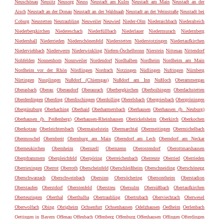
Neuschönau
Neusitz
Neusorg
Neuss
Neustadt am Kulm
Neustadt am Main
Neustadt an der
Aisch
Neustadt an der Donau
Neustadt an der Waldnaab
Neustadt an der Weinstraße
Neustadt bei
Coburg
Neustetten
Neutraubling
Neuweiler
Neuwied
Nieder-Olm
Niederaichbach
Niederalteich
Niederbergkirchen
Niedereschach
Niederfüllbach
Niederlauer
Niedermurach
Niedernberg
Niedernhall
Niederrieden
Niederschönenfeld
Niederstetten
Niederstotzingen
Niedertaufkirchen
Niederviehbach
Niederwerrn
Niederwinkling
Niefern-Öschelbronn
Nierstein
Nittenau
Nittendorf
Nohfelden
Nonnenhorn
Nonnweiler
Nordendorf
Nordhalben
Nordheim
Nordheim am Main
Nordheim vor der Rhön
Nördlingen
Nordrach
Notzingen
Nüdlingen
Nufringen
Nürnberg
Nürtingen
Nusplingen
Nußdorf (Chiemgau)
Nußdorf am Inn
Nußloch
Oberammergau
Oberasbach
Oberau
Oberaudorf
Oberaurach
Oberbergkirchen
Oberboihingen
Oberdachstetten
Oberderdingen
Oberding
Oberdischingen
Oberdolling
Oberelsbach
Obergriesbach
Obergröningen
Obergünzburg
Oberhaching
Oberhaid
Oberharmersbach
Oberhausen
Oberhausen (b. Neuburg)
Oberhausen (b. Peißenberg)
Oberhausen-Rheinhausen
Oberickelsheim
Oberkirch
Oberkochen
Oberkotzau
Oberleichtersbach
Obermaiselstein
Obermarchtal
Obermeitingen
Obermichelbach
Obermoschel
Obernbreit
Obernburg am Main
Oberndorf am Lech
Oberndorf am Neckar
Oberneukirchen
Obernheim
Obernzell
Obernzenn
Oberostendorf
Oberottmarshausen
Oberpframmern
Oberpleichfeld
Oberpöring
Oberreichenbach
Oberreute
Oberried
Oberrieden
Oberriexingen
Oberrot
Oberroth
Oberscheinfeld
Oberschleißheim
Oberschneiding
Oberschönegg
Oberschwarzach
Oberschweinbach
Obersinn
Obersöchering
Obersontheim
Oberstadion
Oberstaufen
Oberstdorf
Oberstenfeld
Oberstreu
Obersulm
Obersüßbach
Obertaufkirchen
Oberteuringen
Oberthal
Oberthulba
Obertraubling
Obertrubach
Oberviechtach
Oberwesel
Oberwolfach
Obing
Obrigheim
Ochsenfurt
Ochsenhausen
Odelzhausen
Oedheim
Oerlenbach
Oettingen in Bayern
Offenau
Offenbach
Offenberg
Offenburg
Offenhausen
Offingen
Ofterdingen