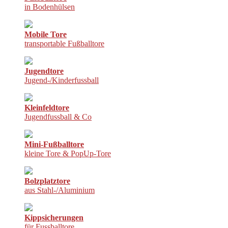
in Bodenhülsen
Mobile Tore
transportable Fußballtore
Jugendtore
Jugend-/Kinderfussball
Kleinfeldtore
Jugendfussball & Co
Mini-Fußballtore
kleine Tore & PopUp-Tore
Bolzplatztore
aus Stahl-/Aluminium
Kippsicherungen
für Fussballtore