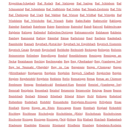
Rippoldsau-Schapbach
Bad Rodach
Bad Säckingen
Bad Saulgau
Bad Schönborn
Bad
Schussenried
Bad Sobernheim
Bad Staffelstein
Bad Steben
Bad Teinach-Zavelstein
Bad Tölz
Bad Überkingen
Bad Urach
Bad Waldsee
Bad Wiessee
Bad Wildbad
Bad Wimpfen
Bad
Windsheim
Bad Wörishofen
Bad Wurzach
Baden
Baden-Baden
Badenweiler
Bahlingen
Baienfurt
Baierbach
Baierbrunn
Baiern
Baiersbronn
Baiersdorf
Baindt
Baisweil
Balderschwang
Balgheim
Balingen
Ballendorf
Ballrechten-Dottingen
Baltmannsweiler
Balzhausen
Balzheim
Bamberg
Bammental
Barbing
Bärenthal
Bärnau
Bartholomä
Basel
Bastheim
Baudenbach
Baumholder
Baunach
Bayerbach (Rottal-Inn)
Bayerbach bei Ergoldsbach
Bayerisch Eisenstein
Bayerisch Gmain
Bayreuth
Bayrischzell
Bechhofen
Bechtsrieth
Beckingen
Beilngries
Beilstein
Beimerstetten
Bellenberg
Bempflingen
Bendorf
Benediktbeuern
Benningen
Benningen am
Neckar
Beratzhausen
Berching
Berchtesgaden
Berg
Berg (Oberfranken)
Berg (Starnberger See)
Berg bei Neumarkt (Oberpfalz)
Berg im Gau
Bergatreute
Bergen (Chiemgau)
Bergen
(Mittelfranken)
Berghaupten
Bergheim
Berghülen
Bergisch Gladbach
Bergkirchen
Berglen
Berglern
Bergrheinfeld
Bergtheim
Berkheim
Berlin
Bermatingen
Bernau
Bernau am Chiemsee
Bernbeuren
Berngau
Bernhardswald
Bernkastel-Kues
Bernried
Bernried (Starnberger See)
Bernstadt
Besigheim
Bessenbach
Betzdorf
Betzenstein
Betzenweiler
Betzigau
Beuren
Beuron
Beutelsbach
Bexbach
Biberach
Biberbach
Bibertal
Biburg
Bichl
Bidingen
Biebelried
Bieberehren
Biederbach
Bielefeld
Biessenhofen
Bietigheim-Bissingen
Billigheim
Binau
Bindlach
Bingen
Bingen am Rhein
Binswangen
Binzen
Birenbach
Birgland
Birkenfeld
Bischberg
Bischbrunn
Bischofsgrün
Bischofsheim (Rhön)
Bischofsmais
Bischofswiesen
Bischweier
Bisingen
Bissingen
Bissingen (Teck)
Bitburg
Bitz
Blaibach
Blaichach
Blankenbach
Blaubeuren
Blaufelden
Blaustein
Blieskastel
Blindheim
Blumberg
Bobenheim-Roxheim