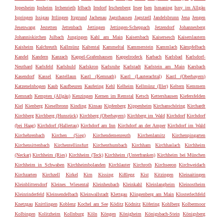
Ippesheim
Ipsheim
Irchenrieth
Irlbach
Irndorf
Irschenberg
Irsee
Isen
Ismaning
Isny im Allgäu
Ispringen
Issigau
Ittlingen
Itzgrund
Jachenau
Jagsthausen
Jagstzell
Jandelsbrunn
Jena
Jengen
Jesenwang
Jestetten
Jettenbach
Jettingen
Jettingen-Scheppach
Jetzendorf
Johannesberg
Johanniskirchen
Julbach
Jungingen
Kahl am Main
Kaisersbach
Kaisersesch
Kaiserslautern
Kaisheim
Kalchreuth
Kallmünz
Kaltental
Kammeltal
Kammerstein
Kammlach
Kämpfelbach
Kandel
Kandern
Kanzach
Kappel-Grafenhausen
Kappelrodeck
Karbach
Karlsbad
Karlsdorf-
Neuthard
Karlsfeld
Karlshuld
Karlskron
Karlsruhe
Karlstadt
Karlstein am Main
Karsbach
Kasendorf
Kassel
Kastellaun
Kastl (Kemnath)
Kastl (Lauterachtal)
Kastl (Oberbayern)
Katzenelnbogen
Kaub
Kaufbeuren
Kaufering
Kehl
Kelheim
Kellmünz (Iller)
Keltern
Kemmern
Kemnath
Kempten (Allgäu)
Kenzingen
Kernen im Remstal
Ketsch
Kettershausen
Kiefersfelden
Kiel
Kienberg
Kieselbronn
Kinding
Kinsau
Kipfenberg
Kippenheim
Kirchanschöring
Kirchardt
Kirchberg
Kirchberg (Hunsrück)
Kirchberg (Oberbayern)
Kirchberg im Wald
Kirchdorf
Kirchdorf
(bei Haag)
Kirchdorf (Hallertau)
Kirchdorf am Inn
Kirchdorf an der Amper
Kirchdorf im Wald
Kirchehrenbach
Kirchen (Sieg)
Kirchendemenreuth
Kirchenlamitz
Kirchenpingarten
Kirchensittenbach
Kirchentellinsfurt
Kirchenthumbach
Kirchham
Kirchhaslach
Kirchheim
(Neckar)
Kirchheim (Ries)
Kirchheim (Teck)
Kirchheim (Unterfranken)
Kirchheim bei München
Kirchheim in Schwaben
Kirchheimbolanden
Kirchlauter
Kirchroth
Kirchseeon
Kirchweidach
Kirchzarten
Kirchzell
Kirkel
Kirn
Kissing
Kißlegg
Kist
Kitzingen
Kleinaitingen
Kleinblittersdorf
Kleines Wiesental
Kleinheubach
Kleinkahl
Kleinlangheim
Kleinostheim
Kleinrinderfeld
Kleinsendelbach
Kleinwallstadt
Klettgau
Klingenberg am Main
Klosterlechfeld
Knetzgau
Knittlingen
Koblenz
Kochel am See
Köditz
Ködnitz
Köfering
Kohlberg
Kolbermoor
Kolbingen
Kolitzheim
Kollnburg
Köln
Köngen
Königheim
Königsbach-Stein
Königsberg