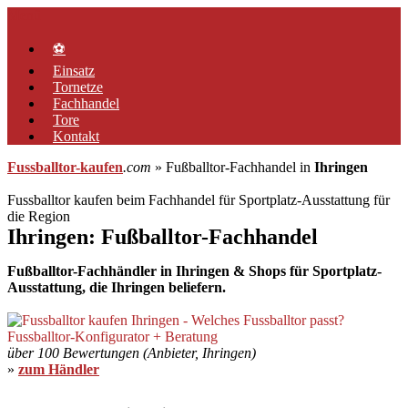
Zum
Menü
Inhalt
springen
⚽
Einsatz
Tornetze
Fachhandel
Tore
Kontakt
Fussballtor-kaufen
.com
» Fußballtor-Fachhandel in
Ihringen
Fussballtor kaufen beim Fachhandel für Sportplatz-Ausstattung für
die Region
Ihringen: Fußballtor-Fachhandel
Fußballtor-Fachhändler in Ihringen & Shops für Sportplatz-
Ausstattung, die Ihringen beliefern.
über 100 Bewertungen (Anbieter, Ihringen)
»
zum Händler