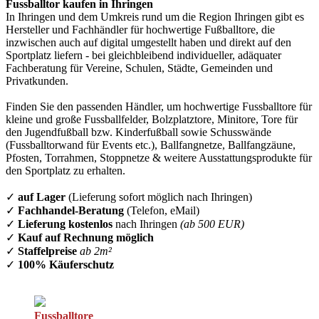
Fussballtor kaufen in Ihringen
In Ihringen und dem Umkreis rund um die Region Ihringen gibt es
Hersteller und Fachhändler für hochwertige Fußballtore, die
inzwischen auch auf digital umgestellt haben und direkt auf den
Sportplatz liefern - bei gleichbleibend individueller, adäquater
Fachberatung für Vereine, Schulen, Städte, Gemeinden und
Privatkunden.
Finden Sie den passenden Händler, um hochwertige Fussballtore für
kleine und große Fussballfelder, Bolzplatztore, Minitore, Tore für
den Jugendfußball bzw. Kinderfußball sowie Schusswände
(Fussballtorwand für Events etc.), Ballfangnetze, Ballfangzäune,
Pfosten, Torrahmen, Stoppnetze & weitere Ausstattungsprodukte für
den Sportplatz zu erhalten.
✓
auf Lager
(Lieferung sofort möglich nach Ihringen)
✓
Fachhandel-Beratung
(Telefon, eMail)
✓
Lieferung kostenlos
nach Ihringen
(ab 500 EUR)
✓
Kauf auf Rechnung möglich
✓
Staffelpreise
ab 2m²
✓
100% Käuferschutz
Fussballtore