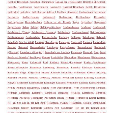
Raisting
Raitenbuch
Ramerberg
Rammingen
Ramsau bei Berchtesgaden
Ramstein-Miesenbach
Ramsthal
Randersacker
Rangendingen
Rannungen
Ransbach-Baumbach
Rastatt
Ratshausen
Rattelsdorf
Rattenberg
Rattenkirchen
Rattiszell
Raubling
Rauenberg
Rauhenebrach
Ravensburg
Ravenstein
Rechberghausen
Rechtenbach
Rechtenstein
Rechtmehring
Reckendorf
Recklinghausen
Rednitzhembach
Redwitz an der Rodach
Regen
Regensburg
Regenstauf
Regnitzlosau
Rehau
Rehling
Rehlingen-Siersburg
Reichartshausen
Reichenau
Reichenbach
Reichenbach (Cham)
Reichenbach (Kronach)
Reichenberg
Reichenschwand
Reichersbeuern
Reichertshausen
Reichertsheim
Reichertshofen
Reichling
Reilingen
Reimlingen
Reisbach
Reischach
Reit im Winkl
Remagen
Remchingen
Remlingen
Remscheid
Remseck
Remshalden
Renchen
Rennerod
Rennertshofen
Renningen
Renquishausen
Rentweinsdorf
Rettenbach
(Günzburg)
Rettenbach (Oberpfalz)
Rettenbach am Auerberg
Rettenberg
Retzstadt
Reut
Reute
Reuth bei Erbendorf
Reutlingen
Rheinau
Rheinböllen
Rheinfelden
Rheinhausen
Rheinmünster
Rheinstetten
Rhens
Rickenbach
Ried
Riedbach
Rieden (Forggensee)
Rieden (Kaufbeuren)
Rieden (Oberpfalz)
Riedenberg
Riedenburg
Riedenheim
Riederich
Riedering
Riedhausen
Riedlingen
Riegel
Riegelsberg
Riegsee
Riekofen
Rielasingen-Worblingen
Rieneck
Riesbürg
Rietheim-Weilheim
Rimbach (Oberpfalz)
Rimbach (Rottal-Inn)
Rimpar
Rimsting
Rinchnach
Ringelai
Ringsheim
Rockenhausen
Röckingen
Rodalben
Rödelmaier
Rödelsee
Roden
Rödental
Roding
Röfingen
Roggenburg
Rögling
Rohr (Mittelfranken)
Rohr (Niederbayern)
Rohrbach
Rohrdorf
Rohrenfels
Röhrmoos
Röhrnbach
Roigheim
Röllbach
Römerstein
Ronsberg
Rosenberg
Rosenfeld
Rosengarten
Rosenheim
Röslau
Roßbach
Roßhaupten
Roßtal
Rostock
Rot am See
Rot an der Rot
Roth
Röthenbach (Allgäu)
Röthenbach (Pegnitz)
Rothenbuch
Rothenburg (Tauber)
Rothenfels
Röthlein
Rott (Landsberg)
Rott am Inn
Rottach-Egern
Rottenacker
Röttenbach (Erlangen)
Röttenbach (Roth)
Rottenbuch
Rottenburg
Rottenburg an der