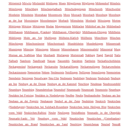
Mitterteich
Mitwitz
Möckmühl
Mödingen
Moers
Mögglingen
Möglingen
Möhrendorf
Mömbris
Mömlingen
Mönchberg
Mönchengladbach
Mönchsdeggingen
Mönchsroth
Mönchweiler
Monheim
Mönsheim
Montabaur
Moorenweis
Moos
Moosach
Moosbach
Moosburg
Moosburg
an der Isar
Moosinning
Moosthenning
Morbach
Mörnsheim
Mosbach
Mössingen
Motten
Möttingen
Mötzing
Mötzingen
Mudau
Muggensturm
Mühlacker
Mühldorf am Inn
Mühlenbach
Mühlhausen
Mühlhausen (Franken)
Mühlhausen (Oberpfalz)
Mühlhausen-Ehingen
Mühlheim
Mühlingen
Muhr am See
Mulfingen
Mülheim-Kärlich
Müllheim
Münchberg
München
Münchingen
Münchsmünster
Münchsteinach
Mundelsheim
Munderkingen
Münnerstadt
Munningen
Münsing
Münsingen
Münster
Münsterhausen
Münstermaifeld
Münstertal
Murg
Murnau am Staffelsee
Murr
Murrhardt
Mutlangen
Mutterstadt
Nabburg
Nagel
Nagold
Naila
Nalbach
Namborn
Nandlstadt
Nassau
Nassenfels
Nastätten
Nattheim
Neckarbischofsheim
Neckargemünd
Neckargerach
Neckarsulm
Neckartailfingen
Neckartenzlingen
Neckarwestheim
Neckarzimmern
Neenstetten
Nehren
Neidenstein
Neidlingen
Nellingen
Nennslingen
Nerenstetten
Neresheim
Nersingen
Nesselwang
Neu-Ulm
Neubeuern
Neubiberg
Neubrunn
Neubulach
Neuburg
am Inn
Neuburg an der Donau
Neuburg an der Kammel
Neuching
Neudenau
Neudrossenfeld
Neuenburg
Neuenbürg
Neuendettelsau
Neuendorf
Neuenmarkt
Neuenstadt
Neuenstein
Neuerburg
Neufahrn bei Freising
Neufahrn in Niederbayern
Neuffen
Neufra
Neufraunhofen
Neuhaus am Inn
Neuhaus an der Pegnitz
Neuhausen
Neuhof an der Zenn
Neuhütten
Neukirch
Neukirchen
(Niederbayern)
Neukirchen bei Sulzbach-Rosenberg
Neukirchen beim Heiligen Blut
Neukirchen
vorm Wald
Neukirchen-Balbini
Neuler
Neulingen
Neulußheim
Neumarkt in der Oberpfalz
Neumarkt-Sankt Veit
Neunburg vorm Wald
Neunkirchen
Neunkirchen (Unterfranken)
Neunkirchen am Brand
Neunkirchen am Sand
Neuötting
Neureichenau
Neuried
Neusäß