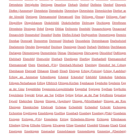
Dettenheim
Dettighofen
Dettingen
Deuerling
Diebach
Diedorf
Dielheim
Dierdorf
Diespeck
Dießen (Ammersee)
Dietenheim
Dietenhofen
Dietersburg
Dietersheim
Dieterskirchen
Dietfurt an
der Altmühl
Dietingen
Dietmannsried
Dietramszell
Diez
Dillingen (Donau)
Dillingen (Saar)
Dingolfing
Dingolshausen
Dinkelsbühl
Dinkelscherben
Dirlewang
Dischingen
Dittelbrunn
Dittenheim
Ditzingen
Dobel
Dogern
Döhlau
Dollnstein
Dombühl
Donaueschingen
Donaustauf
Donauwörth
Donnersdorf
Donzdorf
Dorfen
Dörfles-Esbach
Dorfprozelten
Dormettingen
Dormitz
Dornhan
Dornstadt
Dornstetten
Dortmund
Dörzbach
Dossenheim
Dotternhausen
Drachselsried
Drackenstein
Dresden
Duggendorf
Duisburg
Dunningen
Durach
Durbach
Dürbheim
Durchhausen
Durlangen
Dürmentingen
Durmersheim
Dürnau
Dürrlauingen
Dürrwangen
Düsseldorf
Dußlingen
Ebelsbach
Ebensfeld
Ebenweiler
Eberbach
Eberdingen
Eberfing
Eberhardzell
Ebermannsdorf
Ebermannstadt
Ebern
Ebersbach (Fils)
Ebersbach-Musbach
Ebersberg
Ebersdorf bei Coburg
Ebershausen
Eberstadt
Ebhausen
Ebnath
Ebrach
Ebringen
Eching (Freising)
Eching (Landshut)
Eching am Ammersee
Echterdingen
Eckental
Eckersdorf
Edelsfeld
Edenkoben
Ederheim
Edingen-Neckarhausen
Edling
Effeltrich
Efringen-Kirchen
Egenhausen
Egenhofen
Egesheim
Egg
an der Günz
Eggenfelden
Eggenstein-Leopoldshafen
Eggenthal
Eggingen
Egglham
Egglkofen
Eggolsheim
Eggstätt
Eging am See
Eglfing
Egling
Egling an der Paar
Egloffstein
Egmating
Egweil
Ehekirchen
Ehingen
Ehingen (Augsburg)
Ehingen (Mittelfranken)
Ehingen am Ries
Ehningen
Ehrenkirchen
Eibelstadt
Eichenau
Eichenbühl
Eichendorf
Eichstätt
Eichstegen
Eichstetten
Eigeltingen
Eimeldingen
Eiselfing
Eisenbach
Eisenberg
Eisenberg (Pfalz)
Eisenheim
Eisingen
Eislingen (Fils)
Eitensheim
Eitting
Elchesheim-Illingen
Elchingen
Elfershausen
Ellenberg
Ellgau
Ellhofen
Ellingen
Ellwangen
Ellzee
Elsendorf
Elsenfeld
Eltmann
Elzach
Elztal
Emeringen
Emerkingen
Emersacker
Emmelshausen
Emmendingen
Emmering (Ebersberg)