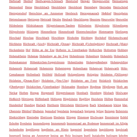
Herbstadt
Herdorf
Herdwangen-Schönach
Heretsried
Hergatz
Hergensweiler
Hermaringen
Hermeskeil
Herne
Heroldsbach
Heroldsberg
Heroldstatt
Herrenberg
Herrieden
Herrischried
Herrngiersdorf
Herrsching am Ammersee
Hersbruck
Herzogenaurach
Heßdorf
Hessigheim
Hettenshausen
Hettingen
Hettstadt
Hetzles
Heubach
Heuchlingen
Heustreu
Heusweiler
Heuweiler
Hildesheim
Hildrizhausen
Hilgertshausen-Tandern
Hillesheim
Hilpoltstein
Hiltenfingen
Hiltpoltstein
Hilzingen
Himmelkron
Himmelstadt
Hinterschmiding
Hinterzarten
Hirrlingen
Hirschaid
Hirschau
Hirschbach
Hirschberg
Hitzhofen
Höchberg
Hochdorf
Höchenschwand
Höchheim
Höchstadt (Aisch)
Höchstädt (Donau)
Höchstädt (Fichtelgebirge)
Hochstadt (Main)
Hockenheim
Hof
Höfen an der Enz
Hofheim in Unterfranken
Hofkirchen
Hofstetten
Hohberg
Hohenaltheim
Hohenau
Hohenberg an der Eger
Hohenbrunn
Hohenburg
Hohenfels
Hohenfurch
Hohenkammer
Höhenkirchen-Siegertsbrunn
Hohenlinden
Hohenpeißenberg
Hohenpolding
Hohenroth
Hohenstadt
Hohenstein
Hohentengen
Hohenthann
Hohenwart
Hohenwarth
Höhr-
Grenzhausen
Hollenbach
Hollfeld
Hollstadt
Holzgerlingen
Holzgünz
Holzheim (Dillingen)
Holzheim (Donau-Ries)
Holzheim (Neu-Ulm)
Holzheim am Forst
Holzkirch
Holzkirchen
(Oberbayern)
Holzkirchen (Unterfranken)
Holzmaden
Homburg
Hopferau
Höpfingen
Horb am
Neckar
Horben
Horgau
Horgenzell
Hörgertshausen
Hornbach
Hornberg
Hösbach
Höslwang
Hoßkirch
Höttingen
Hüffenhardt
Hüfingen
Hügelsheim
Huglfing
Huisheim
Hülben
Hummeltal
Hunderdorf
Hunding
Hurlach
Hutthurm
Hüttisheim
Hüttlingen
Ibach
Ichenhausen
Icking
Idar-
Oberstein
Iffeldorf
Iffezheim
Igensdorf
Igersheim
Iggensbach
Iggingen
Igling
Ihringen
Ihrlerstein
Illerkirchberg
Illerrieden
Illertissen
Illesheim
Illingen
Illmensee
Illschwang
Ilmmünster
Ilsfeld
Ilshofen
Ilvesheim
Immendingen
Immenreuth
Immenstaad am Bodensee
Immenstadt im Allgäu
Inchenhofen
Ingelfingen
Ingelheim am Rhein
Ingenried
Ingersheim
Ingoldingen
Ingolstadt
Innernzell
Inning am Ammersee
Inning am Holz
Insingen
Inzell
Inzigkofen
Inzlingen
Iphofen