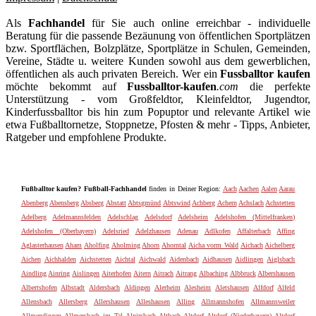
Als
Fachhandel
für Sie auch online erreichbar - individuelle
Beratung für die passende Bezäunung von öffentlichen Sportplätzen
bzw. Sportflächen, Bolzplätze, Sportplätze in Schulen, Gemeinden,
Vereine, Städte u. weitere Kunden sowohl aus dem gewerblichen,
öffentlichen als auch privaten Bereich. Wer ein
Fussballtor kaufen
möchte bekommt auf
Fussballtor-kaufen
.com
die perfekte
Unterstützung - vom Großfeldtor, Kleinfeldtor, Jugendtor,
Kinderfussballtor bis hin zum Popuptor und relevante Artikel wie
etwa Fußballtornetze, Stoppnetze, Pfosten & mehr - Tipps, Anbieter,
Ratgeber und empfohlene Produkte.
Fußballtor kaufen? Fußball-Fachhandel
finden in Deiner Region:
Aach
Aachen
Aalen
Aarau
Abenberg
Abensberg
Absberg
Abstatt
Abtsgmünd
Abtswind
Achberg
Achern
Achslach
Achstetten
Adelberg
Adelmannsfelden
Adelschlag
Adelsdorf
Adelsheim
Adelshofen (Mittelfranken)
Adelshofen (Oberbayern)
Adelsried
Adelzhausen
Adenau
Adlkofen
Affalterbach
Affing
Aglasterhausen
Aham
Aholfing
Aholming
Ahorn
Ahorntal
Aicha vorm Wald
Aichach
Aichelberg
Aichen
Aichhalden
Aichstetten
Aichtal
Aichwald
Aidenbach
Aidhausen
Aidlingen
Aiglsbach
Aindling
Ainring
Aislingen
Aiterhofen
Aitern
Aitrach
Aitrang
Albaching
Albbruck
Albershausen
Albertshofen
Albstadt
Aldersbach
Aldingen
Alerheim
Alesheim
Aletshausen
Alfdorf
Alfeld
Allensbach
Allersberg
Allershausen
Alleshausen
Alling
Allmannshofen
Allmannsweiler
Allmendingen
Allmersbach im Tal
Alpirsbach
Altbach
Altdorf
Altdorf (Niederbayern)
Altdorf