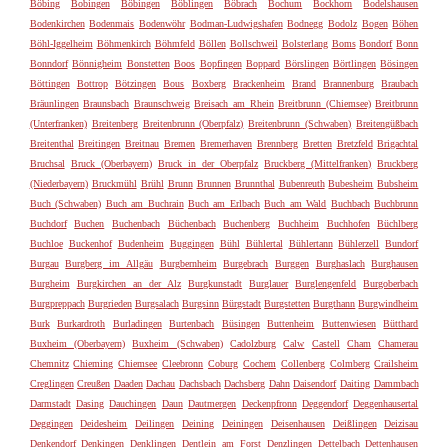
Böbing
Bobingen
Böbingen
Böblingen
Böbrach
Bochum
Bockhorn
Bodelshausen
Bodenkirchen
Bodenmais
Bodenwöhr
Bodman-Ludwigshafen
Bodnegg
Bodolz
Bogen
Böhen
Böhl-Iggelheim
Böhmenkirch
Böhmfeld
Böllen
Bollschweil
Bolsterlang
Boms
Bondorf
Bonn
Bonndorf
Bönnigheim
Bonstetten
Boos
Bopfingen
Boppard
Börslingen
Börtlingen
Bösingen
Böttingen
Bottrop
Bötzingen
Bous
Boxberg
Brackenheim
Brand
Brannenburg
Braubach
Bräunlingen
Braunsbach
Braunschweig
Breisach am Rhein
Breitbrunn (Chiemsee)
Breitbrunn
(Unterfranken)
Breitenberg
Breitenbrunn (Oberpfalz)
Breitenbrunn (Schwaben)
Breitengüßbach
Breitenthal
Breitingen
Breitnau
Bremen
Bremerhaven
Brennberg
Bretten
Bretzfeld
Brigachtal
Bruchsal
Bruck (Oberbayern)
Bruck in der Oberpfalz
Bruckberg (Mittelfranken)
Bruckberg
(Niederbayern)
Bruckmühl
Brühl
Brunn
Brunnen
Brunnthal
Bubenreuth
Bubesheim
Bubsheim
Buch (Schwaben)
Buch am Buchrain
Buch am Erlbach
Buch am Wald
Buchbach
Buchbrunn
Buchdorf
Buchen
Buchenbach
Büchenbach
Buchenberg
Buchheim
Buchhofen
Büchlberg
Buchloe
Buckenhof
Budenheim
Buggingen
Bühl
Bühlertal
Bühlertann
Bühlerzell
Bundorf
Burgau
Burgberg im Allgäu
Burgbernheim
Burgebrach
Burggen
Burghaslach
Burghausen
Burgheim
Burgkirchen an der Alz
Burgkunstadt
Burglauer
Burglengenfeld
Burgoberbach
Burgpreppach
Burgrieden
Burgsalach
Burgsinn
Bürgstadt
Burgstetten
Burgthann
Burgwindheim
Burk
Burkardroth
Burladingen
Burtenbach
Büsingen
Buttenheim
Buttenwiesen
Bütthard
Buxheim (Oberbayern)
Buxheim (Schwaben)
Cadolzburg
Calw
Castell
Cham
Chamerau
Chemnitz
Chieming
Chiemsee
Cleebronn
Coburg
Cochem
Collenberg
Colmberg
Crailsheim
Creglingen
Creußen
Daaden
Dachau
Dachsbach
Dachsberg
Dahn
Daisendorf
Daiting
Dammbach
Darmstadt
Dasing
Dauchingen
Daun
Dautmergen
Deckenpfronn
Deggendorf
Deggenhausertal
Deggingen
Deidesheim
Deilingen
Deining
Deiningen
Deisenhausen
Deißlingen
Deizisau
Denkendorf
Denkingen
Denklingen
Dentlein am Forst
Denzlingen
Dettelbach
Dettenhausen