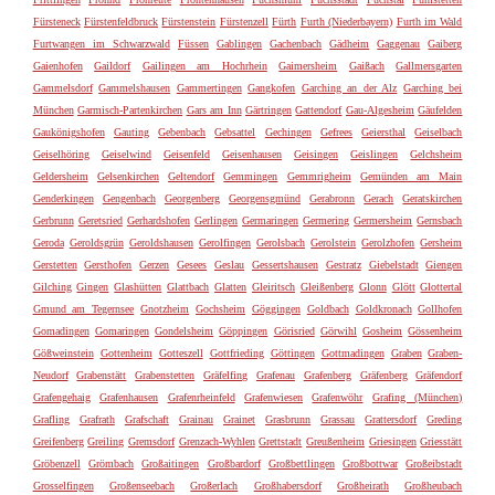
Fürsteneck
Fürstenfeldbruck
Fürstenstein
Fürstenzell
Fürth
Furth (Niederbayern)
Furth im Wald
Furtwangen im Schwarzwald
Füssen
Gablingen
Gachenbach
Gädheim
Gaggenau
Gaiberg
Gaienhofen
Gaildorf
Gailingen am Hochrhein
Gaimersheim
Gaißach
Gallmersgarten
Gammelsdorf
Gammelshausen
Gammertingen
Gangkofen
Garching an der Alz
Garching bei
München
Garmisch-Partenkirchen
Gars am Inn
Gärtringen
Gattendorf
Gau-Algesheim
Gäufelden
Gaukönigshofen
Gauting
Gebenbach
Gebsattel
Gechingen
Gefrees
Geiersthal
Geiselbach
Geiselhöring
Geiselwind
Geisenfeld
Geisenhausen
Geisingen
Geislingen
Gelchsheim
Geldersheim
Gelsenkirchen
Geltendorf
Gemmingen
Gemmrigheim
Gemünden am Main
Genderkingen
Gengenbach
Georgenberg
Georgensgmünd
Gerabronn
Gerach
Geratskirchen
Gerbrunn
Geretsried
Gerhardshofen
Gerlingen
Germaringen
Germering
Germersheim
Gernsbach
Geroda
Geroldsgrün
Geroldshausen
Gerolfingen
Gerolsbach
Gerolstein
Gerolzhofen
Gersheim
Gerstetten
Gersthofen
Gerzen
Gesees
Geslau
Gessertshausen
Gestratz
Giebelstadt
Giengen
Gilching
Gingen
Glashütten
Glattbach
Glatten
Gleiritsch
Gleißenberg
Glonn
Glött
Glottertal
Gmund am Tegernsee
Gnotzheim
Gochsheim
Göggingen
Goldbach
Goldkronach
Gollhofen
Gomadingen
Gomaringen
Gondelsheim
Göppingen
Görisried
Görwihl
Gosheim
Gössenheim
Gößweinstein
Gottenheim
Gotteszell
Gottfrieding
Göttingen
Gottmadingen
Graben
Graben-
Neudorf
Grabenstätt
Grabenstetten
Gräfelfing
Grafenau
Grafenberg
Gräfenberg
Gräfendorf
Grafengehaig
Grafenhausen
Grafenrheinfeld
Grafenwiesen
Grafenwöhr
Grafing (München)
Grafling
Grafrath
Grafschaft
Grainau
Grainet
Grasbrunn
Grassau
Grattersdorf
Greding
Greifenberg
Greiling
Gremsdorf
Grenzach-Wyhlen
Grettstadt
Greußenheim
Griesingen
Griesstätt
Gröbenzell
Grömbach
Großaitingen
Großbardorf
Großbettlingen
Großbottwar
Großeibstadt
Grosselfingen
Großenseebach
Großerlach
Großhabersdorf
Großheirath
Großheubach