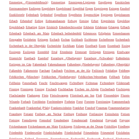
Emmering (Fürstenfeldbruck)
Emmerting
Emmingen-Liptingen
Empfingen
Emskirchen
Emtmannsberg
Endingen
Engelsberg
Engelsbrand
Engelthal
Engen
Engstingen
Eningen
Ensdorf
Enzklösterle
Epfenbach
Epfendorf
Eppelborn
Eppelheim
Eppenschlag
Eppingen
Eppishausen
Erbach
Erbendorf
Erding
Erdmannhausen
Erdweg
Eresing
Erfurt
Ergersheim
Ergolding
Ergoldsbach
Erharting
Ering
Eriskirch
Erkenbrechtsweiler
Erkheim
Erlabrunn
Erlangen
Erlbach
Erlenbach
Erlenbach am Main
Erlenbach beiheidenfeld
Erlenmoos
Erligheim
Ermershausen
Ernsgaden
Erolzheim
Ertingen
Eschach
Eschau
Eschbach
Eschbronn
Eschelbronn
Eschenbach
Eschenbach in der Oberpfalz
Eschenlohe
Eschlkam
Eslarn
Esselbach
Essen
Essenbach
Essing
Essingen
Esslingen
Estenfeld
Ettal
Ettenheim
Ettenstatt
Ettlingen
Ettringen
Etzelwang
Etzenricht
Euerbach
Euerdorf
Eurasburg (Oberbayern)
Eurasburg (Schwaben)
Eußenheim
Eutingen im Gäu
Fahrenbach
Fahrenzhausen
Falkenberg (Niederbayern)
Falkenberg (Oberpfalz)
Falkenfels
Falkenstein
Farchant
Faulbach
Feichten an der Alz
Feilitzsch
Feldafing
Feldberg
Feldkirchen (München)
Feldkirchen (Niederbayern)
Feldkirchen-Westerham
Fellbach
Fellen
Fellheim
Fensterbach
Feucht
Feuchtwangen
Fichtelberg
Fichtenau
Fichtenberg
Filderstadt
Finning
Finningen
Finsing
Fischach
Fischbachau
Fischen im Allgäu
Fischerbach
Fischingen
Flachslanden
Fladungen
Flein
Fleischwangen
Flintsbach am Inn
Floß
Flossenbürg
Fluorn-
Winzeln
Forbach
Forchheim
Forchtenberg
Forheim
Forst
Forstern
Forstinning
Frammersbach
Frankenhardt
Frankenthal (Pfalz)
Frankenwinheim
Frankfurt
Frasdorf
Frauenau
Frauenneuharting
Fraunberg
Freiamt
Freiberg am Neckar
Freiburg
Freihung
Freilassing
Freinsheim
Freisen
Freising
Fremdingen
Frensdorf
Freudenberg
Freudenstadt
Freudental
Freystadt
Freyung
Frickenhausen
Frickenhausen am Main
Frickingen
Fridingen an der Donau
Fridolfing
Friedberg
Friedenfels
Friedenweiler
Friedrichshafen
Friedrichsthal
Friesenheim
Friesenried
Friolzheim
Frittlingen
Fröhnd
Fronreute
Frontenhausen
Fuchsmühl
Fuchsstadt
Fuchstal
Fünfstetten