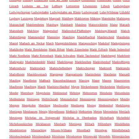
Lörrach
Losheim am See
Loßburg
Lottstetten
Löwenstein
Lübeck
Ludwigsburg
Ludwigschorgast
Ludwigshafen
Ludwigshafen am Rhein
Ludwigsstadt
Luhe-Wildenau
Lülsfeld
Lupburg
Lutzingen
Magdeburg
Magstadt
Mahlberg
Mahlstetten
Mähring
Maierhöfen
Maihingen
Mainaschaff
Mainbernheim
Mainburg
Mainhardt
Mainleus
Mainstockheim
Mainz
Maisach
Maitenbeth
Malching
Malgersdorf
Mallersdorf-Pfaffenberg
Malsburg-Marzell
Malsch
Malterdingen
Mammendorf
Mamming
Manching
Mandelbachtal
Manderscheid
Mannheim
Mantel
Marbach am Neckar
March
Margetshöchheim
Mariaposching
Markdorf
Markgröningen
Marklkofen
Markt Berolzheim
Markt Bibart
Markt Einersheim
Markt Erlbach
Markt Indersdorf
Markt Nordheim
Markt Rettenbach
Markt Schwaben
Markt Taschendorf
Marktbergel
Marktbreit
Marktgraitz
Marktheidenfeld
Marktl
Marktleugast
Marktleuthen
Marktoberdorf
Marktoffingen
Marktredwitz
Marktrodach
Marktschellenberg
Marktschorgast
Marktsteft
Marktzeuln
Marloffstein
Maroldsweisach
Marpingen
Marquartstein
Martinsheim
Marxheim
Marxzell
Marzling
Maselheim
Maßbach
Massenbachhausen
Massing
Mauer
Mauern
Mauerstetten
Maulbronn
Maulburg
Mauth
Maxhütte-Haidhof
Mayen
Meckenbeuren
Meckesheim
Medlingen
Meeder
Meersburg
Megesheim
Mehlmeisel
Mehring
Mehrstetten
Meinheim
Meisenheim
Meißenheim
Meitingen
Mellrichstadt
Memmelsdorf
Memmingen
Memmingerberg
Mendig
Mengen
Mengkofen
Merching
Merchweiler
Merdingen
Mering
Merkendorf
Merklingen
Mertingen
Merzhausen
Merzig
Mespelbrunn
Meßkirch
Meßstetten
Metten
Mettenheim
Mettlach
Metzingen
Michelau im Steigerwald
Michelau in Oberfranken
Michelbach
Michelfeld
Michelsneukirchen
Mickhausen
Miesbach
Mietingen
Miltach
Miltenberg
Mindelheim
Mindelstetten
Mintraching
Missen-Wilhams
Mistelbach
Mistelgau
Mittelbiberach
Mitteleschenbach
Mittelneufnach
Mittelsinn
Mittelstetten
Mittenwald
Mitterfels
Mitterskirchen