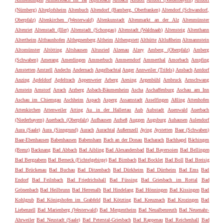
(Nürnberg)
Alteglofsheim
Altenbuch
Altendorf (Bamberg, Oberfranken)
Altendorf (Schwandorf,
Oberpfalz)
Altenkirchen (Westerwald)
Altenkunstadt
Altenmarkt an der Alz
Altenmünster
Altenriet
Altenstadt (Iller)
Altenstadt (Schongau)
Altenstadt (Waldnaab)
Altensteig
Altenthann
Altertheim
Altfraunhofen
Althegnenberg
Altheim
Althengstett
Althütte
Altlußheim
Altmannstein
Altomünster
Altötting
Altshausen
Altusried
Alzenau
Alzey
Amberg (Oberpfalz)
Amberg
(Schwaben)
Amerang
Amerdingen
Ammerbuch
Ammerndorf
Ammerthal
Amorbach
Ampfing
Amstetten
Amtzell
Andechs
Andernach
Angelbachtal
Anger
Annweiler (Trifels)
Ansbach
Antdorf
Anzing
Apfeldorf
Apfeltrach
Appenweier
Arberg
Aresing
Argenbühl
Arnbruck
Arnschwang
Arnstein
Arnstorf
Arrach
Arzberg
Asbach-Bäumenheim
Ascha
Aschaffenburg
Aschau am Inn
Aschau im Chiemgau
Aschheim
Aspach
Asperg
Assamstadt
Asselfingen
Aßling
Attenhofen
Attenkirchen
Attenweiler
Atting
Au in der Hallertau
Aub
Aubstadt
Auenwald
Auerbach
(Niederbayern)
Auerbach (Oberpfalz)
Aufhausen
Aufseß
Auggen
Augsburg
Auhausen
Aulendorf
Aura (Saale)
Aura (Sinngrund)
Aurach
Aurachtal
Außernzell
Aying
Aystetten
Baar (Schwaben)
Baar-Ebenhausen
Babenhausen
Babensham
Bach an der Donau
Bacharach
Bachhagel
Bächingen
(Brenz)
Backnang
Bad Abbach
Bad Aibling
Bad Alexandersbad
Bad Bayersoien
Bad Bellingen
Bad Bergzabern
Bad Berneck (Fichtelgebirge)
Bad Birnbach
Bad Bocklet
Bad Boll
Bad Breisig
Bad Brückenau
Bad Buchau
Bad Ditzenbach
Bad Dürkheim
Bad Dürrheim
Bad Ems
Bad
Endorf
Bad Feilnbach
Bad Friedrichshall
Bad Füssing
Bad Griesbach im Rottal
Bad
Grönenbach
Bad Heilbrunn
Bad Herrenalb
Bad Hindelang
Bad Hönningen
Bad Kissingen
Bad
Kohlgrub
Bad Königshofen im Grabfeld
Bad Kötzting
Bad Kreuznach
Bad Krozingen
Bad
Liebenzell
Bad Marienberg (Westerwald)
Bad Mergentheim
Bad Neualbenreuth
Bad Neuenahr-
Ahrweiler
Bad Neustadt (Saale)
Bad Peterstal-Griesbach
Bad Rappenau
Bad Reichenhall
Bad