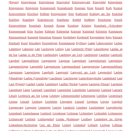
(Bayern)
Königsbronn
Königsbrunn
Königsdorf
Königseggwald
Königsfeld
Königsheim
Königsmoos
Königstein
Konnersreuth
Konradsreuth
Konstanz
Konz
Konzell
Korb
Korntal
Kornwestheim
Kösching
Kößlarn
Kottgeisering
Kötz
Kraftisried
Kraiburg am Inn
Kraichtal
Krailling
Kranzberg
Krauchenwies
Krautheim
Krefeld
Kreßberg
Kressbronn
Kreuth
Kreuzwertheim
Krombach
Kronach
Kronau
Kronburg
Kröning
Krumbach (Schwaben)
Krummennaab
Krün
Kuchen
Kühbach
Kühlenthal
Kulmain
Kulmbach
Külsheim
Kumhausen
Kümmersbruck
Kunreuth
Künzelsau
Künzing
Kupferberg
Kupferzell
Kuppenheim
Küps
Kürnach
Kürnbach
Kusel
Küssaberg
Kusterdingen
Kutzenhausen
Kyllburg
Laaber
Laberweinting
Lachen
Ladenburg
Lahnstein
Lahr
Laichingen
Lalling
Lam
Lambrecht (Pfalz)
Lamerdingen
Landau an
der Isar
Landau in der Pfalz
Landensberg
Landsberg am Lech
Landsberied
Landshut
Landstuhl
Langdorf
Langenaltheim
Langenargen
Langenau
Langenbach
Langenbrettach
Langenburg
Langenenslingen
Langenfeld
Langenmosen
Langenneufnach
Langenpreising
Langensendelbach
Langenzenn
Langerringen
Langfurth
Langquaid
Langweid am Lech
Lappersdorf
Lauben
(Oberallgäu)
Lauben (Unterallgäu)
Lauchheim
Lauchringen
Lauda-Königshofen
Laudenbach
Lauf
Lauf (Pegnitz)
Laufach
Laufen
Laufenburg
Lauffen (Neckar)
Laugna
Lauingen (Donau)
Laupheim
Lautenbach
Lauter
Lauterach
Lauterbach
Lauterecken
Lauterhofen
Lauterstein
Lautertal
Lautrach
Lebach
Lechbruck am See
Legau
Lehrberg
Lehrensteinsfeld
Leibertingen
Leiblfing
Leidersbach
Leimen
Leinach
Leinburg
Leinfelden
Leingarten
Leinzell
Leipheim
Leipzig
Lengdorf
Lengenwang
Lenggries
Lenningen
Lenting
Lenzkirch
Leonberg
Leuchtenberg
Leupoldsgrün
Leutenbach
Leutershausen
Leutkirch
Leverkusen
Lichtenau
Lichtenberg
Lichtenfels
Lichtenstein
Lichtenwald
Limbach
Limburgerhof
Lindau (Bodensee)
Lindberg
Lindenberg im Allgäu
Linkenheim-Hochstetten
Linz am Rhein
Lisberg
Litzendorf
Lobbach
Löchgau
Loffenau
Löffingen
Lohberg
Lohkirchen
Lohr am Main
Loiching
Loitzendorf
Lonnerstadt
Lonsee
Lorch