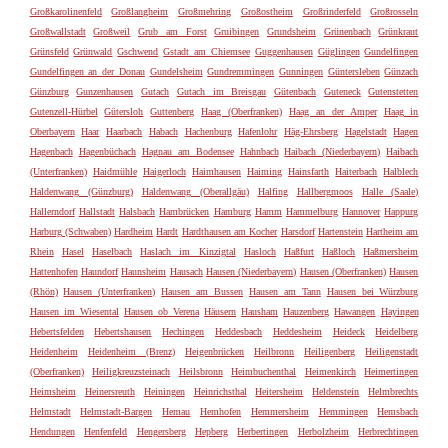
Großkarolinenfeld
Großlangheim
Großmehring
Großostheim
Großrinderfeld
Großrosseln
Großwallstadt
Großweil
Grub am Forst
Gruibingen
Grundsheim
Grünenbach
Grünkraut
Grünsfeld
Grünwald
Gschwend
Gstadt am Chiemsee
Guggenhausen
Güglingen
Gundelfingen
Gundelfingen an der Donau
Gundelsheim
Gundremmingen
Gunningen
Güntersleben
Günzach
Günzburg
Gunzenhausen
Gutach
Gutach im Breisgau
Gütenbach
Guteneck
Gutenstetten
Gutenzell-Hürbel
Gütersloh
Guttenberg
Haag (Oberfranken)
Haag an der Amper
Haag in
Oberbayern
Haar
Haarbach
Habach
Hachenburg
Hafenlohr
Häg-Ehrsberg
Hagelstadt
Hagen
Hagenbach
Hagenbüchach
Hagnau am Bodensee
Hahnbach
Haibach (Niederbayern)
Haibach
(Unterfranken)
Haidmühle
Haigerloch
Haimhausen
Haiming
Hainsfarth
Haiterbach
Halblech
Haldenwang (Günzburg)
Haldenwang (Oberallgäu)
Halfing
Hallbergmoos
Halle (Saale)
Hallerndorf
Hallstadt
Halsbach
Hambrücken
Hamburg
Hamm
Hammelburg
Hannover
Happurg
Harburg (Schwaben)
Hardheim
Hardt
Hardthausen am Kocher
Harsdorf
Hartenstein
Hartheim am
Rhein
Hasel
Haselbach
Haslach im Kinzigtal
Hasloch
Haßfurt
Haßloch
Haßmersheim
Hattenhofen
Haundorf
Haunsheim
Hausach
Hausen (Niederbayern)
Hausen (Oberfranken)
Hausen
(Rhön)
Hausen (Unterfranken)
Hausen am Bussen
Hausen am Tann
Hausen bei Würzburg
Hausen im Wiesental
Hausen ob Verena
Häusern
Hausham
Hauzenberg
Hawangen
Hayingen
Hebertsfelden
Hebertshausen
Hechingen
Heddesbach
Heddesheim
Heideck
Heidelberg
Heidenheim
Heidenheim (Brenz)
Heigenbrücken
Heilbronn
Heiligenberg
Heiligenstadt
(Oberfranken)
Heiligkreuzsteinach
Heilsbronn
Heimbuchenthal
Heimenkirch
Heimertingen
Heimsheim
Heinersreuth
Heiningen
Heinrichsthal
Heitersheim
Heldenstein
Helmbrechts
Helmstadt
Helmstadt-Bargen
Hemau
Hemhofen
Hemmersheim
Hemmingen
Hemsbach
Hendungen
Henfenfeld
Hengersberg
Hepberg
Herbertingen
Herbolzheim
Herbrechtingen