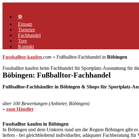
Zum
Menü
Inhalt
springen
⚽
Einsatz
Tornetze
Fachhandel
Tore
Kontakt
Fussballtor-kaufen
.com
» Fußballtor-Fachhandel in
Böbingen
Fussballtor kaufen beim Fachhandel für Sportplatz-Ausstattung für d
Böbingen: Fußballtor-Fachhandel
Fußballtor-Fachhändler in Böbingen & Shops für Sportplatz-Auss
über 100 Bewertungen (Anbieter, Böbingen)
»
zum Händler
Fussballtor kaufen in Böbingen
In Böbingen und dem Umkreis rund um die Region Böbingen gibt es Her
liefern - bei gleichbleibend individueller, adäquater Fachberatung fü