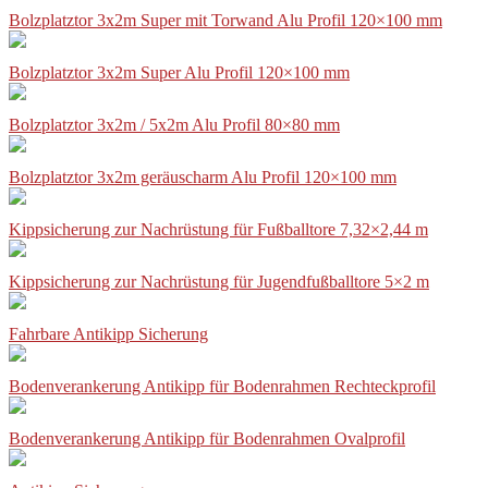
Bolzplatztor 3x2m Super mit Torwand Alu Profil 120×100 mm
Bolzplatztor 3x2m Super Alu Profil 120×100 mm
Bolzplatztor 3x2m / 5x2m Alu Profil 80×80 mm
Bolzplatztor 3x2m geräuscharm Alu Profil 120×100 mm
Kippsicherung zur Nachrüstung für Fußballtore 7,32×2,44 m
Kippsicherung zur Nachrüstung für Jugendfußballtore 5×2 m
Fahrbare Antikipp Sicherung
Bodenverankerung Antikipp für Bodenrahmen Rechteckprofil
Bodenverankerung Antikipp für Bodenrahmen Ovalprofil