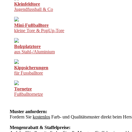
Kleinfeldtore
Jugendfussball & Co
Mini-Fußballtore
kleine Tore & PopUp-Tore
Bolzplatztore
aus Stahl-/Aluminium
Kippsicherungen
für Fussballtore
Tornetze
Fußballtornetze
Muster anfordern:
Fordern Sie
kostenlos
Farb- und Qualitätsmuster direkt beim Herst
Mengenrabatt & Staffelpreise: