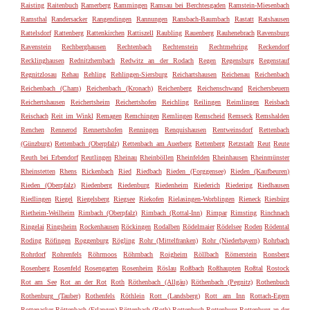
Raisting
Raitenbuch
Ramerberg
Rammingen
Ramsau bei Berchtesgaden
Ramstein-Miesenbach
Ramsthal
Randersacker
Rangendingen
Rannungen
Ransbach-Baumbach
Rastatt
Ratshausen
Rattelsdorf
Rattenberg
Rattenkirchen
Rattiszell
Raubling
Rauenberg
Rauhenebrach
Ravensburg
Ravenstein
Rechberghausen
Rechtenbach
Rechtenstein
Rechtmehring
Reckendorf
Recklinghausen
Rednitzhembach
Redwitz an der Rodach
Regen
Regensburg
Regenstauf
Regnitzlosau
Rehau
Rehling
Rehlingen-Siersburg
Reichartshausen
Reichenau
Reichenbach
Reichenbach (Cham)
Reichenbach (Kronach)
Reichenberg
Reichenschwand
Reichersbeuern
Reichertshausen
Reichertsheim
Reichertshofen
Reichling
Reilingen
Reimlingen
Reisbach
Reischach
Reit im Winkl
Remagen
Remchingen
Remlingen
Remscheid
Remseck
Remshalden
Renchen
Rennerod
Rennertshofen
Renningen
Renquishausen
Rentweinsdorf
Rettenbach
(Günzburg)
Rettenbach (Oberpfalz)
Rettenbach am Auerberg
Rettenberg
Retzstadt
Reut
Reute
Reuth bei Erbendorf
Reutlingen
Rheinau
Rheinböllen
Rheinfelden
Rheinhausen
Rheinmünster
Rheinstetten
Rhens
Rickenbach
Ried
Riedbach
Rieden (Forggensee)
Rieden (Kaufbeuren)
Rieden (Oberpfalz)
Riedenberg
Riedenburg
Riedenheim
Riederich
Riedering
Riedhausen
Riedlingen
Riegel
Riegelsberg
Riegsee
Riekofen
Rielasingen-Worblingen
Rieneck
Riesbürg
Rietheim-Weilheim
Rimbach (Oberpfalz)
Rimbach (Rottal-Inn)
Rimpar
Rimsting
Rinchnach
Ringelai
Ringsheim
Rockenhausen
Röckingen
Rodalben
Rödelmaier
Rödelsee
Roden
Rödental
Roding
Röfingen
Roggenburg
Rögling
Rohr (Mittelfranken)
Rohr (Niederbayern)
Rohrbach
Rohrdorf
Rohrenfels
Röhrmoos
Röhrnbach
Roigheim
Röllbach
Römerstein
Ronsberg
Rosenberg
Rosenfeld
Rosengarten
Rosenheim
Röslau
Roßbach
Roßhaupten
Roßtal
Rostock
Rot am See
Rot an der Rot
Roth
Röthenbach (Allgäu)
Röthenbach (Pegnitz)
Rothenbuch
Rothenburg (Tauber)
Rothenfels
Röthlein
Rott (Landsberg)
Rott am Inn
Rottach-Egern
Rottenacker
Röttenbach (Erlangen)
Röttenbach (Roth)
Rottenbuch
Rottenburg
Rottenburg an der