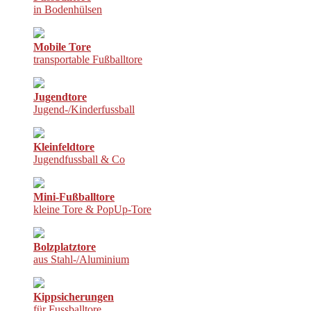
in Bodenhülsen
Mobile Tore
transportable Fußballtore
Jugendtore
Jugend-/Kinderfussball
Kleinfeldtore
Jugendfussball & Co
Mini-Fußballtore
kleine Tore & PopUp-Tore
Bolzplatztore
aus Stahl-/Aluminium
Kippsicherungen
für Fussballtore