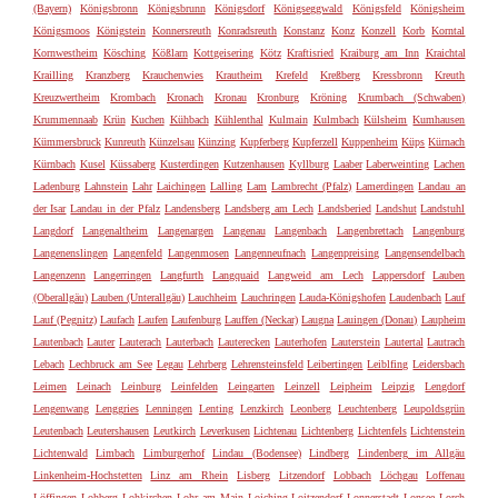
(Bayern)
Königsbronn
Königsbrunn
Königsdorf
Königseggwald
Königsfeld
Königsheim
Königsmoos
Königstein
Konnersreuth
Konradsreuth
Konstanz
Konz
Konzell
Korb
Korntal
Kornwestheim
Kösching
Kößlarn
Kottgeisering
Kötz
Kraftisried
Kraiburg am Inn
Kraichtal
Krailling
Kranzberg
Krauchenwies
Krautheim
Krefeld
Kreßberg
Kressbronn
Kreuth
Kreuzwertheim
Krombach
Kronach
Kronau
Kronburg
Kröning
Krumbach (Schwaben)
Krummennaab
Krün
Kuchen
Kühbach
Kühlenthal
Kulmain
Kulmbach
Külsheim
Kumhausen
Kümmersbruck
Kunreuth
Künzelsau
Künzing
Kupferberg
Kupferzell
Kuppenheim
Küps
Kürnach
Kürnbach
Kusel
Küssaberg
Kusterdingen
Kutzenhausen
Kyllburg
Laaber
Laberweinting
Lachen
Ladenburg
Lahnstein
Lahr
Laichingen
Lalling
Lam
Lambrecht (Pfalz)
Lamerdingen
Landau an
der Isar
Landau in der Pfalz
Landensberg
Landsberg am Lech
Landsberied
Landshut
Landstuhl
Langdorf
Langenaltheim
Langenargen
Langenau
Langenbach
Langenbrettach
Langenburg
Langenenslingen
Langenfeld
Langenmosen
Langenneufnach
Langenpreising
Langensendelbach
Langenzenn
Langerringen
Langfurth
Langquaid
Langweid am Lech
Lappersdorf
Lauben
(Oberallgäu)
Lauben (Unterallgäu)
Lauchheim
Lauchringen
Lauda-Königshofen
Laudenbach
Lauf
Lauf (Pegnitz)
Laufach
Laufen
Laufenburg
Lauffen (Neckar)
Laugna
Lauingen (Donau)
Laupheim
Lautenbach
Lauter
Lauterach
Lauterbach
Lauterecken
Lauterhofen
Lauterstein
Lautertal
Lautrach
Lebach
Lechbruck am See
Legau
Lehrberg
Lehrensteinsfeld
Leibertingen
Leiblfing
Leidersbach
Leimen
Leinach
Leinburg
Leinfelden
Leingarten
Leinzell
Leipheim
Leipzig
Lengdorf
Lengenwang
Lenggries
Lenningen
Lenting
Lenzkirch
Leonberg
Leuchtenberg
Leupoldsgrün
Leutenbach
Leutershausen
Leutkirch
Leverkusen
Lichtenau
Lichtenberg
Lichtenfels
Lichtenstein
Lichtenwald
Limbach
Limburgerhof
Lindau (Bodensee)
Lindberg
Lindenberg im Allgäu
Linkenheim-Hochstetten
Linz am Rhein
Lisberg
Litzendorf
Lobbach
Löchgau
Loffenau
Löffingen
Lohberg
Lohkirchen
Lohr am Main
Loiching
Loitzendorf
Lonnerstadt
Lonsee
Lorch