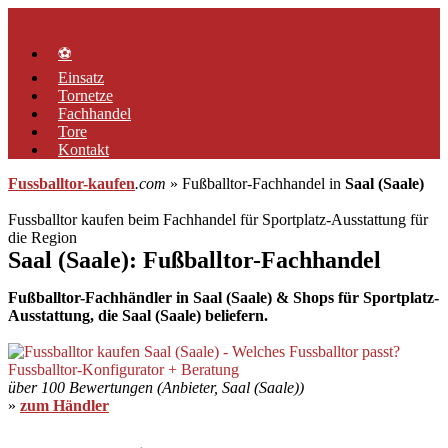
Zum
Menü
Inhalt
springen
⚽
Einsatz
Tornetze
Fachhandel
Tore
Kontakt
Fussballtor-kaufen
.com
» Fußballtor-Fachhandel in
Saal (Saale)
Fussballtor kaufen beim Fachhandel für Sportplatz-Ausstattung für
die Region
Saal (Saale): Fußballtor-Fachhandel
Fußballtor-Fachhändler in Saal (Saale) & Shops für Sportplatz-
Ausstattung, die Saal (Saale) beliefern.
über 100 Bewertungen (Anbieter, Saal (Saale))
»
zum Händler