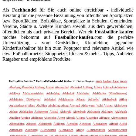
Als
Fachhandel
für Sie auch online erreichbar - individuelle
Beratung für die passende Bezäunung von öffentlichen Sportplätzen
bzw. Sportflächen, Bolzplätze, Sportplätze in Schulen, Gemeinden,
Vereine, Städte u. weitere Kunden sowohl aus dem gewerblichen,
öffentlichen als auch privaten Bereich. Wer ein
Fussballtor kaufen
möchte bekommt auf
Fussballtor-kaufen
.com
die perfekte
Unterstützung - vom Großfeldtor, Kleinfeldtor, Jugendtor,
Kinderfussballtor bis hin zum Popuptor und relevante Artikel wie
etwa Fußballtornetze, Stoppnetze, Pfosten & mehr - Tipps, Anbieter,
Ratgeber und empfohlene Produkte.
Fußballtor kaufen? Fußball-Fachhandel
finden in Deiner Region:
Aach
Aachen
Aalen
Aarau
Abenberg
Abensberg
Absberg
Abstatt
Abtsgmünd
Abtswind
Achberg
Achern
Achslach
Achstetten
Adelberg
Adelmannsfelden
Adelschlag
Adelsdorf
Adelsheim
Adelshofen (Mittelfranken)
Adelshofen (Oberbayern)
Adelsried
Adelzhausen
Adenau
Adlkofen
Affalterbach
Affing
Aglasterhausen
Aham
Aholfing
Aholming
Ahorn
Ahorntal
Aicha vorm Wald
Aichach
Aichelberg
Aichen
Aichhalden
Aichstetten
Aichtal
Aichwald
Aidenbach
Aidhausen
Aidlingen
Aiglsbach
Aindling
Ainring
Aislingen
Aiterhofen
Aitern
Aitrach
Aitrang
Albaching
Albbruck
Albershausen
Albertshofen
Albstadt
Aldersbach
Aldingen
Alerheim
Alesheim
Aletshausen
Alfdorf
Alfeld
Allensbach
Allersberg
Allershausen
Alleshausen
Alling
Allmannshofen
Allmannsweiler
Allmendingen
Allmersbach im Tal
Alpirsbach
Altbach
Altdorf
Altdorf (Niederbayern)
Altdorf