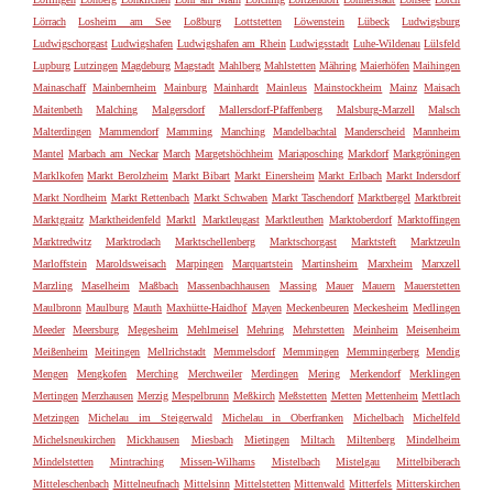
Lörrach
Losheim am See
Loßburg
Lottstetten
Löwenstein
Lübeck
Ludwigsburg
Ludwigschorgast
Ludwigshafen
Ludwigshafen am Rhein
Ludwigsstadt
Luhe-Wildenau
Lülsfeld
Lupburg
Lutzingen
Magdeburg
Magstadt
Mahlberg
Mahlstetten
Mähring
Maierhöfen
Maihingen
Mainaschaff
Mainbernheim
Mainburg
Mainhardt
Mainleus
Mainstockheim
Mainz
Maisach
Maitenbeth
Malching
Malgersdorf
Mallersdorf-Pfaffenberg
Malsburg-Marzell
Malsch
Malterdingen
Mammendorf
Mamming
Manching
Mandelbachtal
Manderscheid
Mannheim
Mantel
Marbach am Neckar
March
Margetshöchheim
Mariaposching
Markdorf
Markgröningen
Marklkofen
Markt Berolzheim
Markt Bibart
Markt Einersheim
Markt Erlbach
Markt Indersdorf
Markt Nordheim
Markt Rettenbach
Markt Schwaben
Markt Taschendorf
Marktbergel
Marktbreit
Marktgraitz
Marktheidenfeld
Marktl
Marktleugast
Marktleuthen
Marktoberdorf
Marktoffingen
Marktredwitz
Marktrodach
Marktschellenberg
Marktschorgast
Marktsteft
Marktzeuln
Marloffstein
Maroldsweisach
Marpingen
Marquartstein
Martinsheim
Marxheim
Marxzell
Marzling
Maselheim
Maßbach
Massenbachhausen
Massing
Mauer
Mauern
Mauerstetten
Maulbronn
Maulburg
Mauth
Maxhütte-Haidhof
Mayen
Meckenbeuren
Meckesheim
Medlingen
Meeder
Meersburg
Megesheim
Mehlmeisel
Mehring
Mehrstetten
Meinheim
Meisenheim
Meißenheim
Meitingen
Mellrichstadt
Memmelsdorf
Memmingen
Memmingerberg
Mendig
Mengen
Mengkofen
Merching
Merchweiler
Merdingen
Mering
Merkendorf
Merklingen
Mertingen
Merzhausen
Merzig
Mespelbrunn
Meßkirch
Meßstetten
Metten
Mettenheim
Mettlach
Metzingen
Michelau im Steigerwald
Michelau in Oberfranken
Michelbach
Michelfeld
Michelsneukirchen
Mickhausen
Miesbach
Mietingen
Miltach
Miltenberg
Mindelheim
Mindelstetten
Mintraching
Missen-Wilhams
Mistelbach
Mistelgau
Mittelbiberach
Mitteleschenbach
Mittelneufnach
Mittelsinn
Mittelstetten
Mittenwald
Mitterfels
Mitterskirchen