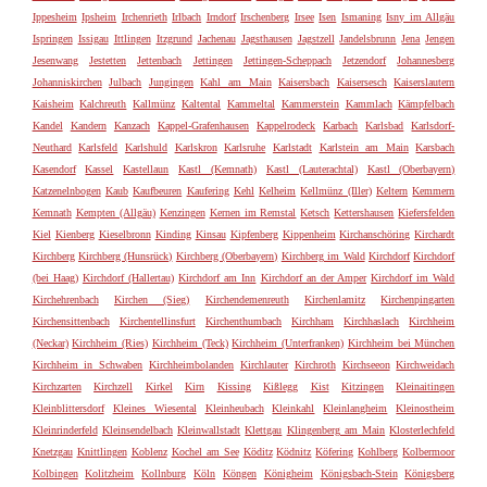
Ippesheim
Ipsheim
Irchenrieth
Irlbach
Irndorf
Irschenberg
Irsee
Isen
Ismaning
Isny im Allgäu
Ispringen
Issigau
Ittlingen
Itzgrund
Jachenau
Jagsthausen
Jagstzell
Jandelsbrunn
Jena
Jengen
Jesenwang
Jestetten
Jettenbach
Jettingen
Jettingen-Scheppach
Jetzendorf
Johannesberg
Johanniskirchen
Julbach
Jungingen
Kahl am Main
Kaisersbach
Kaisersesch
Kaiserslautern
Kaisheim
Kalchreuth
Kallmünz
Kaltental
Kammeltal
Kammerstein
Kammlach
Kämpfelbach
Kandel
Kandern
Kanzach
Kappel-Grafenhausen
Kappelrodeck
Karbach
Karlsbad
Karlsdorf-
Neuthard
Karlsfeld
Karlshuld
Karlskron
Karlsruhe
Karlstadt
Karlstein am Main
Karsbach
Kasendorf
Kassel
Kastellaun
Kastl (Kemnath)
Kastl (Lauterachtal)
Kastl (Oberbayern)
Katzenelnbogen
Kaub
Kaufbeuren
Kaufering
Kehl
Kelheim
Kellmünz (Iller)
Keltern
Kemmern
Kemnath
Kempten (Allgäu)
Kenzingen
Kernen im Remstal
Ketsch
Kettershausen
Kiefersfelden
Kiel
Kienberg
Kieselbronn
Kinding
Kinsau
Kipfenberg
Kippenheim
Kirchanschöring
Kirchardt
Kirchberg
Kirchberg (Hunsrück)
Kirchberg (Oberbayern)
Kirchberg im Wald
Kirchdorf
Kirchdorf
(bei Haag)
Kirchdorf (Hallertau)
Kirchdorf am Inn
Kirchdorf an der Amper
Kirchdorf im Wald
Kirchehrenbach
Kirchen (Sieg)
Kirchendemenreuth
Kirchenlamitz
Kirchenpingarten
Kirchensittenbach
Kirchentellinsfurt
Kirchenthumbach
Kirchham
Kirchhaslach
Kirchheim
(Neckar)
Kirchheim (Ries)
Kirchheim (Teck)
Kirchheim (Unterfranken)
Kirchheim bei München
Kirchheim in Schwaben
Kirchheimbolanden
Kirchlauter
Kirchroth
Kirchseeon
Kirchweidach
Kirchzarten
Kirchzell
Kirkel
Kirn
Kissing
Kißlegg
Kist
Kitzingen
Kleinaitingen
Kleinblittersdorf
Kleines Wiesental
Kleinheubach
Kleinkahl
Kleinlangheim
Kleinostheim
Kleinrinderfeld
Kleinsendelbach
Kleinwallstadt
Klettgau
Klingenberg am Main
Klosterlechfeld
Knetzgau
Knittlingen
Koblenz
Kochel am See
Köditz
Ködnitz
Köfering
Kohlberg
Kolbermoor
Kolbingen
Kolitzheim
Kollnburg
Köln
Köngen
Königheim
Königsbach-Stein
Königsberg