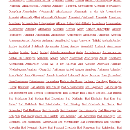
(Nürnberg)
Alteglofsheim
Altenbuch
Altendorf (Bamberg, Oberfranken)
Altendorf (Schwandorf,
Oberpfalz)
Altenkirchen (Westerwald)
Altenkunstadt
Altenmarkt an der Alz
Altenmünster
Altenriet
Altenstadt (Iller)
Altenstadt (Schongau)
Altenstadt (Waldnaab)
Altensteig
Altenthann
Altertheim
Altfraunhofen
Althegnenberg
Altheim
Althengstett
Althütte
Altlußheim
Altmannstein
Altomünster
Altötting
Altshausen
Altusried
Alzenau
Alzey
Amberg (Oberpfalz)
Amberg
(Schwaben)
Amerang
Amerdingen
Ammerbuch
Ammerndorf
Ammerthal
Amorbach
Ampfing
Amstetten
Amtzell
Andechs
Andernach
Angelbachtal
Anger
Annweiler (Trifels)
Ansbach
Antdorf
Anzing
Apfeldorf
Apfeltrach
Appenweier
Arberg
Aresing
Argenbühl
Arnbruck
Arnschwang
Arnstein
Arnstorf
Arrach
Arzberg
Asbach-Bäumenheim
Ascha
Aschaffenburg
Aschau am Inn
Aschau im Chiemgau
Aschheim
Aspach
Asperg
Assamstadt
Asselfingen
Aßling
Attenhofen
Attenkirchen
Attenweiler
Atting
Au in der Hallertau
Aub
Aubstadt
Auenwald
Auerbach
(Niederbayern)
Auerbach (Oberpfalz)
Aufhausen
Aufseß
Auggen
Augsburg
Auhausen
Aulendorf
Aura (Saale)
Aura (Sinngrund)
Aurach
Aurachtal
Außernzell
Aying
Aystetten
Baar (Schwaben)
Baar-Ebenhausen
Babenhausen
Babensham
Bach an der Donau
Bacharach
Bachhagel
Bächingen
(Brenz)
Backnang
Bad Abbach
Bad Aibling
Bad Alexandersbad
Bad Bayersoien
Bad Bellingen
Bad Bergzabern
Bad Berneck (Fichtelgebirge)
Bad Birnbach
Bad Bocklet
Bad Boll
Bad Breisig
Bad Brückenau
Bad Buchau
Bad Ditzenbach
Bad Dürkheim
Bad Dürrheim
Bad Ems
Bad
Endorf
Bad Feilnbach
Bad Friedrichshall
Bad Füssing
Bad Griesbach im Rottal
Bad
Grönenbach
Bad Heilbrunn
Bad Herrenalb
Bad Hindelang
Bad Hönningen
Bad Kissingen
Bad
Kohlgrub
Bad Königshofen im Grabfeld
Bad Kötzting
Bad Kreuznach
Bad Krozingen
Bad
Liebenzell
Bad Marienberg (Westerwald)
Bad Mergentheim
Bad Neualbenreuth
Bad Neuenahr-
Ahrweiler
Bad Neustadt (Saale)
Bad Peterstal-Griesbach
Bad Rappenau
Bad Reichenhall
Bad