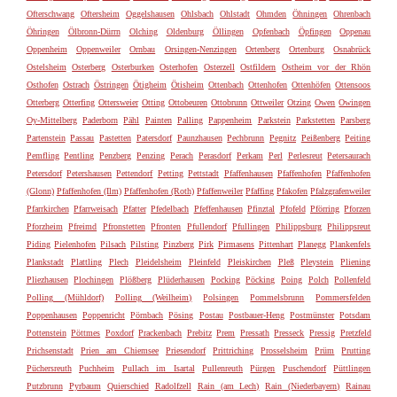
Ofterschwang
Oftersheim
Oggelshausen
Ohlsbach
Ohlstadt
Ohmden
Öhningen
Ohrenbach
Öhringen
Ölbronn-Dürrn
Olching
Oldenburg
Öllingen
Opfenbach
Öpfingen
Oppenau
Oppenheim
Oppenweiler
Ornbau
Orsingen-Nenzingen
Ortenberg
Ortenburg
Osnabrück
Ostelsheim
Osterberg
Osterburken
Osterhofen
Osterzell
Ostfildern
Ostheim vor der Rhön
Osthofen
Ostrach
Östringen
Ötigheim
Ötisheim
Ottenbach
Ottenhofen
Ottenhöfen
Ottensoos
Otterberg
Otterfing
Ottersweier
Otting
Ottobeuren
Ottobrunn
Ottweiler
Otzing
Owen
Owingen
Oy-Mittelberg
Paderborn
Pähl
Painten
Palling
Pappenheim
Parkstein
Parkstetten
Parsberg
Partenstein
Passau
Pastetten
Patersdorf
Paunzhausen
Pechbrunn
Pegnitz
Peißenberg
Peiting
Pemfling
Pentling
Penzberg
Penzing
Perach
Perasdorf
Perkam
Perl
Perlesreut
Petersaurach
Petersdorf
Petershausen
Pettendorf
Petting
Pettstadt
Pfaffenhausen
Pfaffenhofen
Pfaffenhofen
(Glonn)
Pfaffenhofen (Ilm)
Pfaffenhofen (Roth)
Pfaffenweiler
Pfaffing
Pfakofen
Pfalzgrafenweiler
Pfarrkirchen
Pfarrweisach
Pfatter
Pfedelbach
Pfeffenhausen
Pfinztal
Pfofeld
Pförring
Pforzen
Pforzheim
Pfreimd
Pfronstetten
Pfronten
Pfullendorf
Pfullingen
Philippsburg
Philippsreut
Piding
Pielenhofen
Pilsach
Pilsting
Pinzberg
Pirk
Pirmasens
Pittenhart
Planegg
Plankenfels
Plankstadt
Plattling
Plech
Pleidelsheim
Pleinfeld
Pleiskirchen
Pleß
Pleystein
Pliening
Pliezhausen
Plochingen
Plößberg
Plüderhausen
Pocking
Pöcking
Poing
Polch
Pollenfeld
Polling (Mühldorf)
Polling (Weilheim)
Polsingen
Pommelsbrunn
Pommersfelden
Poppenhausen
Poppenricht
Pörnbach
Pösing
Postau
Postbauer-Heng
Postmünster
Potsdam
Pottenstein
Pöttmes
Poxdorf
Prackenbach
Prebitz
Prem
Pressath
Presseck
Pressig
Pretzfeld
Prichsenstadt
Prien am Chiemsee
Priesendorf
Prittriching
Prosselsheim
Prüm
Prutting
Püchersreuth
Puchheim
Pullach im Isartal
Pullenreuth
Pürgen
Puschendorf
Püttlingen
Putzbrunn
Pyrbaum
Quierschied
Radolfzell
Rain (am Lech)
Rain (Niederbayern)
Rainau