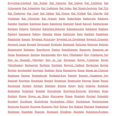
Rippoldsau-Schapbach
Bad Rodach
Bad Säckingen
Bad Saulgau
Bad Schönborn
Bad
Schussenried
Bad Sobernheim
Bad Staffelstein
Bad Steben
Bad Teinach-Zavelstein
Bad Tölz
Bad Überkingen
Bad Urach
Bad Waldsee
Bad Wiessee
Bad Wildbad
Bad Wimpfen
Bad
Windsheim
Bad Wörishofen
Bad Wurzach
Baden
Baden-Baden
Badenweiler
Bahlingen
Baienfurt
Baierbach
Baierbrunn
Baiern
Baiersbronn
Baiersdorf
Baindt
Baisweil
Balderschwang
Balgheim
Balingen
Ballendorf
Ballrechten-Dottingen
Baltmannsweiler
Balzhausen
Balzheim
Bamberg
Bammental
Barbing
Bärenthal
Bärnau
Bartholomä
Basel
Bastheim
Baudenbach
Baumholder
Baunach
Bayerbach (Rottal-Inn)
Bayerbach bei Ergoldsbach
Bayerisch Eisenstein
Bayerisch Gmain
Bayreuth
Bayrischzell
Bechhofen
Bechtsrieth
Beckingen
Beilngries
Beilstein
Beimerstetten
Bellenberg
Bempflingen
Bendorf
Benediktbeuern
Benningen
Benningen am
Neckar
Beratzhausen
Berching
Berchtesgaden
Berg
Berg (Oberfranken)
Berg (Starnberger See)
Berg bei Neumarkt (Oberpfalz)
Berg im Gau
Bergatreute
Bergen (Chiemgau)
Bergen
(Mittelfranken)
Berghaupten
Bergheim
Berghülen
Bergisch Gladbach
Bergkirchen
Berglen
Berglern
Bergrheinfeld
Bergtheim
Berkheim
Berlin
Bermatingen
Bernau
Bernau am Chiemsee
Bernbeuren
Berngau
Bernhardswald
Bernkastel-Kues
Bernried
Bernried (Starnberger See)
Bernstadt
Besigheim
Bessenbach
Betzdorf
Betzenstein
Betzenweiler
Betzigau
Beuren
Beuron
Beutelsbach
Bexbach
Biberach
Biberbach
Bibertal
Biburg
Bichl
Bidingen
Biebelried
Bieberehren
Biederbach
Bielefeld
Biessenhofen
Bietigheim-Bissingen
Billigheim
Binau
Bindlach
Bingen
Bingen am Rhein
Binswangen
Binzen
Birenbach
Birgland
Birkenfeld
Bischberg
Bischbrunn
Bischofsgrün
Bischofsheim (Rhön)
Bischofsmais
Bischofswiesen
Bischweier
Bisingen
Bissingen
Bissingen (Teck)
Bitburg
Bitz
Blaibach
Blaichach
Blankenbach
Blaubeuren
Blaufelden
Blaustein
Blieskastel
Blindheim
Blumberg
Bobenheim-Roxheim