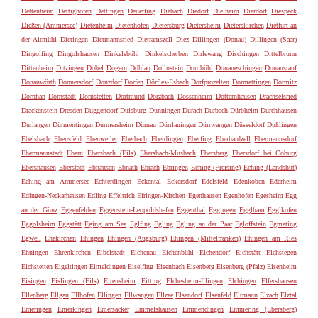
Dettenheim
Dettighofen
Dettingen
Deuerling
Diebach
Diedorf
Dielheim
Dierdorf
Diespeck
Dießen (Ammersee)
Dietenheim
Dietenhofen
Dietersburg
Dietersheim
Dieterskirchen
Dietfurt an
der Altmühl
Dietingen
Dietmannsried
Dietramszell
Diez
Dillingen (Donau)
Dillingen (Saar)
Dingolfing
Dingolshausen
Dinkelsbühl
Dinkelscherben
Dirlewang
Dischingen
Dittelbrunn
Dittenheim
Ditzingen
Dobel
Dogern
Döhlau
Dollnstein
Dombühl
Donaueschingen
Donaustauf
Donauwörth
Donnersdorf
Donzdorf
Dorfen
Dörfles-Esbach
Dorfprozelten
Dormettingen
Dormitz
Dornhan
Dornstadt
Dornstetten
Dortmund
Dörzbach
Dossenheim
Dotternhausen
Drachselsried
Drackenstein
Dresden
Duggendorf
Duisburg
Dunningen
Durach
Durbach
Dürbheim
Durchhausen
Durlangen
Dürmentingen
Durmersheim
Dürnau
Dürrlauingen
Dürrwangen
Düsseldorf
Dußlingen
Ebelsbach
Ebensfeld
Ebenweiler
Eberbach
Eberdingen
Eberfing
Eberhardzell
Ebermannsdorf
Ebermannstadt
Ebern
Ebersbach (Fils)
Ebersbach-Musbach
Ebersberg
Ebersdorf bei Coburg
Ebershausen
Eberstadt
Ebhausen
Ebnath
Ebrach
Ebringen
Eching (Freising)
Eching (Landshut)
Eching am Ammersee
Echterdingen
Eckental
Eckersdorf
Edelsfeld
Edenkoben
Ederheim
Edingen-Neckarhausen
Edling
Effeltrich
Efringen-Kirchen
Egenhausen
Egenhofen
Egesheim
Egg
an der Günz
Eggenfelden
Eggenstein-Leopoldshafen
Eggenthal
Eggingen
Egglham
Egglkofen
Eggolsheim
Eggstätt
Eging am See
Eglfing
Egling
Egling an der Paar
Egloffstein
Egmating
Egweil
Ehekirchen
Ehingen
Ehingen (Augsburg)
Ehingen (Mittelfranken)
Ehingen am Ries
Ehningen
Ehrenkirchen
Eibelstadt
Eichenau
Eichenbühl
Eichendorf
Eichstätt
Eichstegen
Eichstetten
Eigeltingen
Eimeldingen
Eiselfing
Eisenbach
Eisenberg
Eisenberg (Pfalz)
Eisenheim
Eisingen
Eislingen (Fils)
Eitensheim
Eitting
Elchesheim-Illingen
Elchingen
Elfershausen
Ellenberg
Ellgau
Ellhofen
Ellingen
Ellwangen
Ellzee
Elsendorf
Elsenfeld
Eltmann
Elzach
Elztal
Emeringen
Emerkingen
Emersacker
Emmelshausen
Emmendingen
Emmering (Ebersberg)