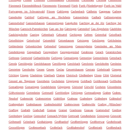
Fürsteneck
Fürstenfeldbruck
Fürstenstein
Fürstenzell
Fürth
Furth (Niederbayern)
Furth im Wald
Furtwangen im Schwarzwald
Füssen
Gablingen
Gachenbach
Gädheim
Gaggenau
Gaiberg
Gaienhofen
Gaildorf
Gailingen am Hochrhein
Gaimersheim
Gaißach
Gallmersgarten
Gammelsdorf
Gammelshausen
Gammertingen
Gangkofen
Garching an der Alz
Garching bei
München
Garmisch-Partenkirchen
Gars am Inn
Gärtringen
Gattendorf
Gau-Algesheim
Gäufelden
Gaukönigshofen
Gauting
Gebenbach
Gebsattel
Gechingen
Gefrees
Geiersthal
Geiselbach
Geiselhöring
Geiselwind
Geisenfeld
Geisenhausen
Geisingen
Geislingen
Gelchsheim
Geldersheim
Gelsenkirchen
Geltendorf
Gemmingen
Gemmrigheim
Gemünden am Main
Genderkingen
Gengenbach
Georgenberg
Georgensgmünd
Gerabronn
Gerach
Geratskirchen
Gerbrunn
Geretsried
Gerhardshofen
Gerlingen
Germaringen
Germering
Germersheim
Gernsbach
Geroda
Geroldsgrün
Geroldshausen
Gerolfingen
Gerolsbach
Gerolstein
Gerolzhofen
Gersheim
Gerstetten
Gersthofen
Gerzen
Gesees
Geslau
Gessertshausen
Gestratz
Giebelstadt
Giengen
Gilching
Gingen
Glashütten
Glattbach
Glatten
Gleiritsch
Gleißenberg
Glonn
Glött
Glottertal
Gmund am Tegernsee
Gnotzheim
Gochsheim
Göggingen
Goldbach
Goldkronach
Gollhofen
Gomadingen
Gomaringen
Gondelsheim
Göppingen
Görisried
Görwihl
Gosheim
Gössenheim
Gößweinstein
Gottenheim
Gotteszell
Gottfrieding
Göttingen
Gottmadingen
Graben
Graben-
Neudorf
Grabenstätt
Grabenstetten
Gräfelfing
Grafenau
Grafenberg
Gräfenberg
Gräfendorf
Grafengehaig
Grafenhausen
Grafenrheinfeld
Grafenwiesen
Grafenwöhr
Grafing (München)
Grafling
Grafrath
Grafschaft
Grainau
Grainet
Grasbrunn
Grassau
Grattersdorf
Greding
Greifenberg
Greiling
Gremsdorf
Grenzach-Wyhlen
Grettstadt
Greußenheim
Griesingen
Griesstätt
Gröbenzell
Grömbach
Großaitingen
Großbardorf
Großbettlingen
Großbottwar
Großeibstadt
Grosselfingen
Großenseebach
Großerlach
Großhabersdorf
Großheirath
Großheubach