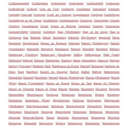
Großkarolinenfeld
Großlangheim
Großmehring
Großostheim
Großrinderfeld
Großrosseln
Großwallstadt
Großweil
Grub am Forst
Gruibingen
Grundsheim
Grünenbach
Grünkraut
Grünsfeld
Grünwald
Gschwend
Gstadt am Chiemsee
Guggenhausen
Güglingen
Gundelfingen
Gundelfingen an der Donau
Gundelsheim
Gundremmingen
Gunningen
Güntersleben
Günzach
Günzburg
Gunzenhausen
Gutach
Gutach im Breisgau
Gütenbach
Guteneck
Gutenstetten
Gutenzell-Hürbel
Gütersloh
Guttenberg
Haag (Oberfranken)
Haag an der Amper
Haag in
Oberbayern
Haar
Haarbach
Habach
Hachenburg
Hafenlohr
Häg-Ehrsberg
Hagelstadt
Hagen
Hagenbach
Hagenbüchach
Hagnau am Bodensee
Hahnbach
Haibach (Niederbayern)
Haibach
(Unterfranken)
Haidmühle
Haigerloch
Haimhausen
Haiming
Hainsfarth
Haiterbach
Halblech
Haldenwang (Günzburg)
Haldenwang (Oberallgäu)
Halfing
Hallbergmoos
Halle (Saale)
Hallerndorf
Hallstadt
Halsbach
Hambrücken
Hamburg
Hamm
Hammelburg
Hannover
Happurg
Harburg (Schwaben)
Hardheim
Hardt
Hardthausen am Kocher
Harsdorf
Hartenstein
Hartheim am
Rhein
Hasel
Haselbach
Haslach im Kinzigtal
Hasloch
Haßfurt
Haßloch
Haßmersheim
Hattenhofen
Haundorf
Haunsheim
Hausach
Hausen (Niederbayern)
Hausen (Oberfranken)
Hausen
(Rhön)
Hausen (Unterfranken)
Hausen am Bussen
Hausen am Tann
Hausen bei Würzburg
Hausen im Wiesental
Hausen ob Verena
Häusern
Hausham
Hauzenberg
Hawangen
Hayingen
Hebertsfelden
Hebertshausen
Hechingen
Heddesbach
Heddesheim
Heideck
Heidelberg
Heidenheim
Heidenheim (Brenz)
Heigenbrücken
Heilbronn
Heiligenberg
Heiligenstadt
(Oberfranken)
Heiligkreuzsteinach
Heilsbronn
Heimbuchenthal
Heimenkirch
Heimertingen
Heimsheim
Heinersreuth
Heiningen
Heinrichsthal
Heitersheim
Heldenstein
Helmbrechts
Helmstadt
Helmstadt-Bargen
Hemau
Hemhofen
Hemmersheim
Hemmingen
Hemsbach
Hendungen
Henfenfeld
Hengersberg
Hepberg
Herbertingen
Herbolzheim
Herbrechtingen