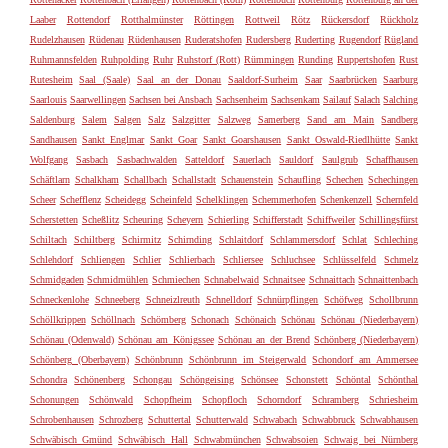
Laaber
Rottendorf
Rotthalmünster
Röttingen
Rottweil
Rötz
Rückersdorf
Rückholz
Rudelzhausen
Rüdenau
Rüdenhausen
Ruderatshofen
Rudersberg
Ruderting
Rugendorf
Rügland
Ruhmannsfelden
Ruhpolding
Ruhr
Ruhstorf (Rott)
Rümmingen
Runding
Ruppertshofen
Rust
Rutesheim
Saal (Saale)
Saal an der Donau
Saaldorf-Surheim
Saar
Saarbrücken
Saarburg
Saarlouis
Saarwellingen
Sachsen bei Ansbach
Sachsenheim
Sachsenkam
Sailauf
Salach
Salching
Saldenburg
Salem
Salgen
Salz
Salzgitter
Salzweg
Samerberg
Sand am Main
Sandberg
Sandhausen
Sankt Englmar
Sankt Goar
Sankt Goarshausen
Sankt Oswald-Riedlhütte
Sankt
Wolfgang
Sasbach
Sasbachwalden
Satteldorf
Sauerlach
Sauldorf
Saulgrub
Schaffhausen
Schäftlarn
Schalkham
Schallbach
Schallstadt
Schauenstein
Schaufling
Schechen
Schechingen
Scheer
Schefflenz
Scheidegg
Scheinfeld
Schelklingen
Schemmerhofen
Schenkenzell
Schernfeld
Scherstetten
Scheßlitz
Scheuring
Scheyern
Schierling
Schifferstadt
Schiffweiler
Schillingsfürst
Schiltach
Schiltberg
Schirmitz
Schirnding
Schlaitdorf
Schlammersdorf
Schlat
Schleching
Schlehdorf
Schliengen
Schlier
Schlierbach
Schliersee
Schluchsee
Schlüsselfeld
Schmelz
Schmidgaden
Schmidmühlen
Schmiechen
Schnabelwaid
Schnaitsee
Schnaittach
Schnaittenbach
Schneckenlohe
Schneeberg
Schneizlreuth
Schnelldorf
Schnürpflingen
Schöfweg
Schollbrunn
Schöllkrippen
Schöllnach
Schömberg
Schonach
Schönaich
Schönau
Schönau (Niederbayern)
Schönau (Odenwald)
Schönau am Königssee
Schönau an der Brend
Schönberg (Niederbayern)
Schönberg (Oberbayern)
Schönbrunn
Schönbrunn im Steigerwald
Schondorf am Ammersee
Schondra
Schönenberg
Schongau
Schöngeising
Schönsee
Schonstett
Schöntal
Schönthal
Schonungen
Schönwald
Schopfheim
Schopfloch
Schorndorf
Schramberg
Schriesheim
Schrobenhausen
Schrozberg
Schuttertal
Schutterwald
Schwabach
Schwabbruck
Schwabhausen
Schwäbisch Gmünd
Schwäbisch Hall
Schwabmünchen
Schwabsoien
Schwaig bei Nürnberg