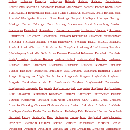
Böbing
Bobingen
Böbingen
Böblingen
Böbrach
Bochum
Bockhorn
Bodelshausen
Bodenkirchen
Bodenmais
Bodenwöhr
Bodman-Ludwigshafen
Bodnegg
Bodolz
Bogen
Böhen
Böhl-Iggelheim
Böhmenkirch
Böhmfeld
Böllen
Bollschweil
Bolsterlang
Boms
Bondorf
Bonn
Bonndorf
Bönnigheim
Bonstetten
Boos
Bopfingen
Boppard
Börslingen
Börtlingen
Bösingen
Böttingen
Bottrop
Bötzingen
Bous
Boxberg
Brackenheim
Brand
Brannenburg
Braubach
Bräunlingen
Braunsbach
Braunschweig
Breisach am Rhein
Breitbrunn (Chiemsee)
Breitbrunn
(Unterfranken)
Breitenberg
Breitenbrunn (Oberpfalz)
Breitenbrunn (Schwaben)
Breitengüßbach
Breitenthal
Breitingen
Breitnau
Bremen
Bremerhaven
Brennberg
Bretten
Bretzfeld
Brigachtal
Bruchsal
Bruck (Oberbayern)
Bruck in der Oberpfalz
Bruckberg (Mittelfranken)
Bruckberg
(Niederbayern)
Bruckmühl
Brühl
Brunn
Brunnen
Brunnthal
Bubenreuth
Bubesheim
Bubsheim
Buch (Schwaben)
Buch am Buchrain
Buch am Erlbach
Buch am Wald
Buchbach
Buchbrunn
Buchdorf
Buchen
Buchenbach
Büchenbach
Buchenberg
Buchheim
Buchhofen
Büchlberg
Buchloe
Buckenhof
Budenheim
Buggingen
Bühl
Bühlertal
Bühlertann
Bühlerzell
Bundorf
Burgau
Burgberg im Allgäu
Burgbernheim
Burgebrach
Burggen
Burghaslach
Burghausen
Burgheim
Burgkirchen an der Alz
Burgkunstadt
Burglauer
Burglengenfeld
Burgoberbach
Burgpreppach
Burgrieden
Burgsalach
Burgsinn
Bürgstadt
Burgstetten
Burgthann
Burgwindheim
Burk
Burkardroth
Burladingen
Burtenbach
Büsingen
Buttenheim
Buttenwiesen
Bütthard
Buxheim (Oberbayern)
Buxheim (Schwaben)
Cadolzburg
Calw
Castell
Cham
Chamerau
Chemnitz
Chieming
Chiemsee
Cleebronn
Coburg
Cochem
Collenberg
Colmberg
Crailsheim
Creglingen
Creußen
Daaden
Dachau
Dachsbach
Dachsberg
Dahn
Daisendorf
Daiting
Dammbach
Darmstadt
Dasing
Dauchingen
Daun
Dautmergen
Deckenpfronn
Deggendorf
Deggenhausertal
Deggingen
Deidesheim
Deilingen
Deining
Deiningen
Deisenhausen
Deißlingen
Deizisau
Denkendorf
Denkingen
Denklingen
Dentlein am Forst
Denzlingen
Dettelbach
Dettenhausen