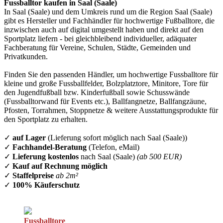
Fussballtor kaufen in Saal (Saale)
In Saal (Saale) und dem Umkreis rund um die Region Saal (Saale)
gibt es Hersteller und Fachhändler für hochwertige Fußballtore, die
inzwischen auch auf digital umgestellt haben und direkt auf den
Sportplatz liefern - bei gleichbleibend individueller, adäquater
Fachberatung für Vereine, Schulen, Städte, Gemeinden und
Privatkunden.
Finden Sie den passenden Händler, um hochwertige Fussballtore für
kleine und große Fussballfelder, Bolzplatztore, Minitore, Tore für
den Jugendfußball bzw. Kinderfußball sowie Schusswände
(Fussballtorwand für Events etc.), Ballfangnetze, Ballfangzäune,
Pfosten, Torrahmen, Stoppnetze & weitere Ausstattungsprodukte für
den Sportplatz zu erhalten.
✓
auf Lager
(Lieferung sofort möglich nach Saal (Saale))
✓
Fachhandel-Beratung
(Telefon, eMail)
✓
Lieferung kostenlos
nach Saal (Saale)
(ab 500 EUR)
✓
Kauf auf Rechnung möglich
✓
Staffelpreise
ab 2m²
✓
100% Käuferschutz
Fussballtore