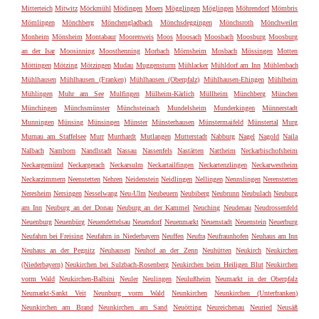
Mitterteich
Mitwitz
Möckmühl
Mödingen
Moers
Mögglingen
Möglingen
Möhrendorf
Mömbris
Mömlingen
Mönchberg
Mönchengladbach
Mönchsdeggingen
Mönchsroth
Mönchweiler
Monheim
Mönsheim
Montabaur
Moorenweis
Moos
Moosach
Moosbach
Moosburg
Moosburg
an der Isar
Moosinning
Moosthenning
Morbach
Mörnsheim
Mosbach
Mössingen
Motten
Möttingen
Mötzing
Mötzingen
Mudau
Muggensturm
Mühlacker
Mühldorf am Inn
Mühlenbach
Mühlhausen
Mühlhausen (Franken)
Mühlhausen (Oberpfalz)
Mühlhausen-Ehingen
Mühlheim
Mühlingen
Muhr am See
Mulfingen
Mülheim-Kärlich
Müllheim
Münchberg
München
Münchingen
Münchsmünster
Münchsteinach
Mundelsheim
Munderkingen
Münnerstadt
Munningen
Münsing
Münsingen
Münster
Münsterhausen
Münstermaifeld
Münstertal
Murg
Murnau am Staffelsee
Murr
Murrhardt
Mutlangen
Mutterstadt
Nabburg
Nagel
Nagold
Naila
Nalbach
Namborn
Nandlstadt
Nassau
Nassenfels
Nastätten
Nattheim
Neckarbischofsheim
Neckargemünd
Neckargerach
Neckarsulm
Neckartailfingen
Neckartenzlingen
Neckarwestheim
Neckarzimmern
Neenstetten
Nehren
Neidenstein
Neidlingen
Nellingen
Nennslingen
Nerenstetten
Neresheim
Nersingen
Nesselwang
Neu-Ulm
Neubeuern
Neubiberg
Neubrunn
Neubulach
Neuburg
am Inn
Neuburg an der Donau
Neuburg an der Kammel
Neuching
Neudenau
Neudrossenfeld
Neuenburg
Neuenbürg
Neuendettelsau
Neuendorf
Neuenmarkt
Neuenstadt
Neuenstein
Neuerburg
Neufahrn bei Freising
Neufahrn in Niederbayern
Neuffen
Neufra
Neufraunhofen
Neuhaus am Inn
Neuhaus an der Pegnitz
Neuhausen
Neuhof an der Zenn
Neuhütten
Neukirch
Neukirchen
(Niederbayern)
Neukirchen bei Sulzbach-Rosenberg
Neukirchen beim Heiligen Blut
Neukirchen
vorm Wald
Neukirchen-Balbini
Neuler
Neulingen
Neulußheim
Neumarkt in der Oberpfalz
Neumarkt-Sankt Veit
Neunburg vorm Wald
Neunkirchen
Neunkirchen (Unterfranken)
Neunkirchen am Brand
Neunkirchen am Sand
Neuötting
Neureichenau
Neuried
Neusäß