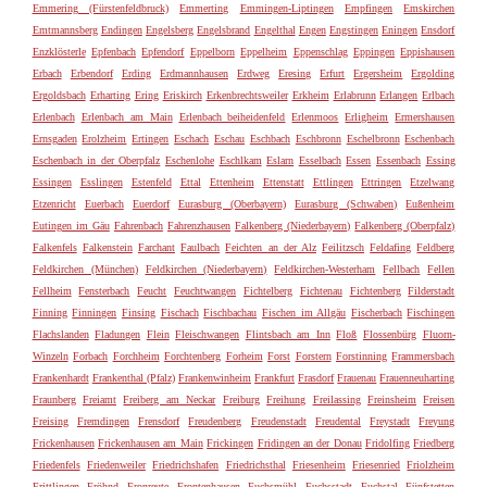
Emmering (Fürstenfeldbruck)
Emmerting
Emmingen-Liptingen
Empfingen
Emskirchen
Emtmannsberg
Endingen
Engelsberg
Engelsbrand
Engelthal
Engen
Engstingen
Eningen
Ensdorf
Enzklösterle
Epfenbach
Epfendorf
Eppelborn
Eppelheim
Eppenschlag
Eppingen
Eppishausen
Erbach
Erbendorf
Erding
Erdmannhausen
Erdweg
Eresing
Erfurt
Ergersheim
Ergolding
Ergoldsbach
Erharting
Ering
Eriskirch
Erkenbrechtsweiler
Erkheim
Erlabrunn
Erlangen
Erlbach
Erlenbach
Erlenbach am Main
Erlenbach beiheidenfeld
Erlenmoos
Erligheim
Ermershausen
Ernsgaden
Erolzheim
Ertingen
Eschach
Eschau
Eschbach
Eschbronn
Eschelbronn
Eschenbach
Eschenbach in der Oberpfalz
Eschenlohe
Eschlkam
Eslarn
Esselbach
Essen
Essenbach
Essing
Essingen
Esslingen
Estenfeld
Ettal
Ettenheim
Ettenstatt
Ettlingen
Ettringen
Etzelwang
Etzenricht
Euerbach
Euerdorf
Eurasburg (Oberbayern)
Eurasburg (Schwaben)
Eußenheim
Eutingen im Gäu
Fahrenbach
Fahrenzhausen
Falkenberg (Niederbayern)
Falkenberg (Oberpfalz)
Falkenfels
Falkenstein
Farchant
Faulbach
Feichten an der Alz
Feilitzsch
Feldafing
Feldberg
Feldkirchen (München)
Feldkirchen (Niederbayern)
Feldkirchen-Westerham
Fellbach
Fellen
Fellheim
Fensterbach
Feucht
Feuchtwangen
Fichtelberg
Fichtenau
Fichtenberg
Filderstadt
Finning
Finningen
Finsing
Fischach
Fischbachau
Fischen im Allgäu
Fischerbach
Fischingen
Flachslanden
Fladungen
Flein
Fleischwangen
Flintsbach am Inn
Floß
Flossenbürg
Fluorn-
Winzeln
Forbach
Forchheim
Forchtenberg
Forheim
Forst
Forstern
Forstinning
Frammersbach
Frankenhardt
Frankenthal (Pfalz)
Frankenwinheim
Frankfurt
Frasdorf
Frauenau
Frauenneuharting
Fraunberg
Freiamt
Freiberg am Neckar
Freiburg
Freihung
Freilassing
Freinsheim
Freisen
Freising
Fremdingen
Frensdorf
Freudenberg
Freudenstadt
Freudental
Freystadt
Freyung
Frickenhausen
Frickenhausen am Main
Frickingen
Fridingen an der Donau
Fridolfing
Friedberg
Friedenfels
Friedenweiler
Friedrichshafen
Friedrichsthal
Friesenheim
Friesenried
Friolzheim
Frittlingen
Fröhnd
Fronreute
Frontenhausen
Fuchsmühl
Fuchsstadt
Fuchstal
Fünfstetten