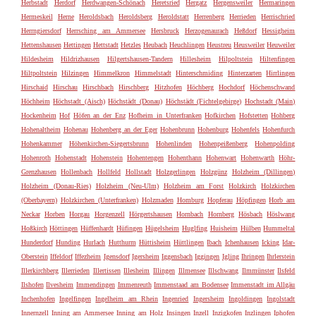
Herbstadt
Herdorf
Herdwangen-Schönach
Heretsried
Hergatz
Hergensweiler
Hermaringen
Hermeskeil
Herne
Heroldsbach
Heroldsberg
Heroldstatt
Herrenberg
Herrieden
Herrischried
Herrngiersdorf
Herrsching am Ammersee
Hersbruck
Herzogenaurach
Heßdorf
Hessigheim
Hettenshausen
Hettingen
Hettstadt
Hetzles
Heubach
Heuchlingen
Heustreu
Heusweiler
Heuweiler
Hildesheim
Hildrizhausen
Hilgertshausen-Tandern
Hillesheim
Hilpoltstein
Hiltenfingen
Hiltpoltstein
Hilzingen
Himmelkron
Himmelstadt
Hinterschmiding
Hinterzarten
Hirrlingen
Hirschaid
Hirschau
Hirschbach
Hirschberg
Hitzhofen
Höchberg
Hochdorf
Höchenschwand
Höchheim
Höchstadt (Aisch)
Höchstädt (Donau)
Höchstädt (Fichtelgebirge)
Hochstadt (Main)
Hockenheim
Hof
Höfen an der Enz
Hofheim in Unterfranken
Hofkirchen
Hofstetten
Hohberg
Hohenaltheim
Hohenau
Hohenberg an der Eger
Hohenbrunn
Hohenburg
Hohenfels
Hohenfurch
Hohenkammer
Höhenkirchen-Siegertsbrunn
Hohenlinden
Hohenpeißenberg
Hohenpolding
Hohenroth
Hohenstadt
Hohenstein
Hohentengen
Hohenthann
Hohenwart
Hohenwarth
Höhr-
Grenzhausen
Hollenbach
Hollfeld
Hollstadt
Holzgerlingen
Holzgünz
Holzheim (Dillingen)
Holzheim (Donau-Ries)
Holzheim (Neu-Ulm)
Holzheim am Forst
Holzkirch
Holzkirchen
(Oberbayern)
Holzkirchen (Unterfranken)
Holzmaden
Homburg
Hopferau
Höpfingen
Horb am
Neckar
Horben
Horgau
Horgenzell
Hörgertshausen
Hornbach
Hornberg
Hösbach
Höslwang
Hoßkirch
Höttingen
Hüffenhardt
Hüfingen
Hügelsheim
Huglfing
Huisheim
Hülben
Hummeltal
Hunderdorf
Hunding
Hurlach
Hutthurm
Hüttisheim
Hüttlingen
Ibach
Ichenhausen
Icking
Idar-
Oberstein
Iffeldorf
Iffezheim
Igensdorf
Igersheim
Iggensbach
Iggingen
Igling
Ihringen
Ihrlerstein
Illerkirchberg
Illerrieden
Illertissen
Illesheim
Illingen
Illmensee
Illschwang
Ilmmünster
Ilsfeld
Ilshofen
Ilvesheim
Immendingen
Immenreuth
Immenstaad am Bodensee
Immenstadt im Allgäu
Inchenhofen
Ingelfingen
Ingelheim am Rhein
Ingenried
Ingersheim
Ingoldingen
Ingolstadt
Innernzell
Inning am Ammersee
Inning am Holz
Insingen
Inzell
Inzigkofen
Inzlingen
Iphofen