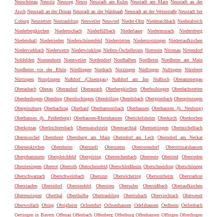
Neuschönau
Neusitz
Neusorg
Neuss
Neustadt am Kulm
Neustadt am Main
Neustadt an der
Aisch
Neustadt an der Donau
Neustadt an der Waldnaab
Neustadt an der Weinstraße
Neustadt bei
Coburg
Neustetten
Neutraubling
Neuweiler
Neuwied
Nieder-Olm
Niederaichbach
Niederalteich
Niederbergkirchen
Niedereschach
Niederfüllbach
Niederlauer
Niedermurach
Niedernberg
Niedernhall
Niederrieden
Niederschönenfeld
Niederstetten
Niederstotzingen
Niedertaufkirchen
Niederviehbach
Niederwerrn
Niederwinkling
Niefern-Öschelbronn
Nierstein
Nittenau
Nittendorf
Nohfelden
Nonnenhorn
Nonnweiler
Nordendorf
Nordhalben
Nordheim
Nordheim am Main
Nordheim vor der Rhön
Nördlingen
Nordrach
Notzingen
Nüdlingen
Nufringen
Nürnberg
Nürtingen
Nusplingen
Nußdorf (Chiemgau)
Nußdorf am Inn
Nußloch
Oberammergau
Oberasbach
Oberau
Oberaudorf
Oberaurach
Oberbergkirchen
Oberboihingen
Oberdachstetten
Oberderdingen
Oberding
Oberdischingen
Oberdolling
Oberelsbach
Obergriesbach
Obergröningen
Obergünzburg
Oberhaching
Oberhaid
Oberharmersbach
Oberhausen
Oberhausen (b. Neuburg)
Oberhausen (b. Peißenberg)
Oberhausen-Rheinhausen
Oberickelsheim
Oberkirch
Oberkochen
Oberkotzau
Oberleichtersbach
Obermaiselstein
Obermarchtal
Obermeitingen
Obermichelbach
Obermoschel
Obernbreit
Obernburg am Main
Oberndorf am Lech
Oberndorf am Neckar
Oberneukirchen
Obernheim
Obernzell
Obernzenn
Oberostendorf
Oberottmarshausen
Oberpframmern
Oberpleichfeld
Oberpöring
Oberreichenbach
Oberreute
Oberried
Oberrieden
Oberriexingen
Oberrot
Oberroth
Oberscheinfeld
Oberschleißheim
Oberschneiding
Oberschönegg
Oberschwarzach
Oberschweinbach
Obersinn
Obersöchering
Obersontheim
Oberstadion
Oberstaufen
Oberstdorf
Oberstenfeld
Oberstreu
Obersulm
Obersüßbach
Obertaufkirchen
Oberteuringen
Oberthal
Oberthulba
Obertraubling
Obertrubach
Oberviechtach
Oberwesel
Oberwolfach
Obing
Obrigheim
Ochsenfurt
Ochsenhausen
Odelzhausen
Oedheim
Oerlenbach
Oettingen in Bayern
Offenau
Offenbach
Offenberg
Offenburg
Offenhausen
Offingen
Ofterdingen