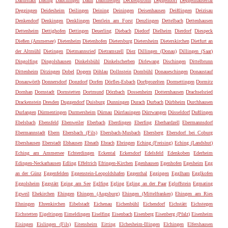
Darmstadt
Dasing
Dauchingen
Daun
Dautmergen
Deckenpfronn
Deggendorf
Deggenhausertal
Deggingen
Deidesheim
Deilingen
Deining
Deiningen
Deisenhausen
Deißlingen
Deizisau
Denkendorf
Denkingen
Denklingen
Dentlein am Forst
Denzlingen
Dettelbach
Dettenhausen
Dettenheim
Dettighofen
Dettingen
Deuerling
Diebach
Diedorf
Dielheim
Dierdorf
Diespeck
Dießen (Ammersee)
Dietenheim
Dietenhofen
Dietersburg
Dietersheim
Dieterskirchen
Dietfurt an
der Altmühl
Dietingen
Dietmannsried
Dietramszell
Diez
Dillingen (Donau)
Dillingen (Saar)
Dingolfing
Dingolshausen
Dinkelsbühl
Dinkelscherben
Dirlewang
Dischingen
Dittelbrunn
Dittenheim
Ditzingen
Dobel
Dogern
Döhlau
Dollnstein
Dombühl
Donaueschingen
Donaustauf
Donauwörth
Donnersdorf
Donzdorf
Dorfen
Dörfles-Esbach
Dorfprozelten
Dormettingen
Dormitz
Dornhan
Dornstadt
Dornstetten
Dortmund
Dörzbach
Dossenheim
Dotternhausen
Drachselsried
Drackenstein
Dresden
Duggendorf
Duisburg
Dunningen
Durach
Durbach
Dürbheim
Durchhausen
Durlangen
Dürmentingen
Durmersheim
Dürnau
Dürrlauingen
Dürrwangen
Düsseldorf
Dußlingen
Ebelsbach
Ebensfeld
Ebenweiler
Eberbach
Eberdingen
Eberfing
Eberhardzell
Ebermannsdorf
Ebermannstadt
Ebern
Ebersbach (Fils)
Ebersbach-Musbach
Ebersberg
Ebersdorf bei Coburg
Ebershausen
Eberstadt
Ebhausen
Ebnath
Ebrach
Ebringen
Eching (Freising)
Eching (Landshut)
Eching am Ammersee
Echterdingen
Eckental
Eckersdorf
Edelsfeld
Edenkoben
Ederheim
Edingen-Neckarhausen
Edling
Effeltrich
Efringen-Kirchen
Egenhausen
Egenhofen
Egesheim
Egg
an der Günz
Eggenfelden
Eggenstein-Leopoldshafen
Eggenthal
Eggingen
Egglham
Egglkofen
Eggolsheim
Eggstätt
Eging am See
Eglfing
Egling
Egling an der Paar
Egloffstein
Egmating
Egweil
Ehekirchen
Ehingen
Ehingen (Augsburg)
Ehingen (Mittelfranken)
Ehingen am Ries
Ehningen
Ehrenkirchen
Eibelstadt
Eichenau
Eichenbühl
Eichendorf
Eichstätt
Eichstegen
Eichstetten
Eigeltingen
Eimeldingen
Eiselfing
Eisenbach
Eisenberg
Eisenberg (Pfalz)
Eisenheim
Eisingen
Eislingen (Fils)
Eitensheim
Eitting
Elchesheim-Illingen
Elchingen
Elfershausen