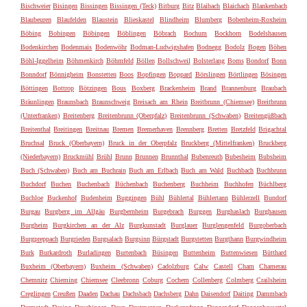
Bischweier
Bisingen
Bissingen
Bissingen (Teck)
Bitburg
Bitz
Blaibach
Blaichach
Blankenbach
Blaubeuren
Blaufelden
Blaustein
Blieskastel
Blindheim
Blumberg
Bobenheim-Roxheim
Böbing
Bobingen
Böbingen
Böblingen
Böbrach
Bochum
Bockhorn
Bodelshausen
Bodenkirchen
Bodenmais
Bodenwöhr
Bodman-Ludwigshafen
Bodnegg
Bodolz
Bogen
Böhen
Böhl-Iggelheim
Böhmenkirch
Böhmfeld
Böllen
Bollschweil
Bolsterlang
Boms
Bondorf
Bonn
Bonndorf
Bönnigheim
Bonstetten
Boos
Bopfingen
Boppard
Börslingen
Börtlingen
Bösingen
Böttingen
Bottrop
Bötzingen
Bous
Boxberg
Brackenheim
Brand
Brannenburg
Braubach
Bräunlingen
Braunsbach
Braunschweig
Breisach am Rhein
Breitbrunn (Chiemsee)
Breitbrunn
(Unterfranken)
Breitenberg
Breitenbrunn (Oberpfalz)
Breitenbrunn (Schwaben)
Breitengüßbach
Breitenthal
Breitingen
Breitnau
Bremen
Bremerhaven
Brennberg
Bretten
Bretzfeld
Brigachtal
Bruchsal
Bruck (Oberbayern)
Bruck in der Oberpfalz
Bruckberg (Mittelfranken)
Bruckberg
(Niederbayern)
Bruckmühl
Brühl
Brunn
Brunnen
Brunnthal
Bubenreuth
Bubesheim
Bubsheim
Buch (Schwaben)
Buch am Buchrain
Buch am Erlbach
Buch am Wald
Buchbach
Buchbrunn
Buchdorf
Buchen
Buchenbach
Büchenbach
Buchenberg
Buchheim
Buchhofen
Büchlberg
Buchloe
Buckenhof
Budenheim
Buggingen
Bühl
Bühlertal
Bühlertann
Bühlerzell
Bundorf
Burgau
Burgberg im Allgäu
Burgbernheim
Burgebrach
Burggen
Burghaslach
Burghausen
Burgheim
Burgkirchen an der Alz
Burgkunstadt
Burglauer
Burglengenfeld
Burgoberbach
Burgpreppach
Burgrieden
Burgsalach
Burgsinn
Bürgstadt
Burgstetten
Burgthann
Burgwindheim
Burk
Burkardroth
Burladingen
Burtenbach
Büsingen
Buttenheim
Buttenwiesen
Bütthard
Buxheim (Oberbayern)
Buxheim (Schwaben)
Cadolzburg
Calw
Castell
Cham
Chamerau
Chemnitz
Chieming
Chiemsee
Cleebronn
Coburg
Cochem
Collenberg
Colmberg
Crailsheim
Creglingen
Creußen
Daaden
Dachau
Dachsbach
Dachsberg
Dahn
Daisendorf
Daiting
Dammbach