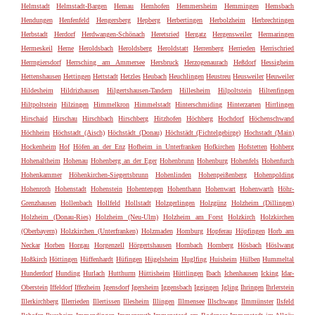
Helmstadt
Helmstadt-Bargen
Hemau
Hemhofen
Hemmersheim
Hemmingen
Hemsbach
Hendungen
Henfenfeld
Hengersberg
Hepberg
Herbertingen
Herbolzheim
Herbrechtingen
Herbstadt
Herdorf
Herdwangen-Schönach
Heretsried
Hergatz
Hergensweiler
Hermaringen
Hermeskeil
Herne
Heroldsbach
Heroldsberg
Heroldstatt
Herrenberg
Herrieden
Herrischried
Herrngiersdorf
Herrsching am Ammersee
Hersbruck
Herzogenaurach
Heßdorf
Hessigheim
Hettenshausen
Hettingen
Hettstadt
Hetzles
Heubach
Heuchlingen
Heustreu
Heusweiler
Heuweiler
Hildesheim
Hildrizhausen
Hilgertshausen-Tandern
Hillesheim
Hilpoltstein
Hiltenfingen
Hiltpoltstein
Hilzingen
Himmelkron
Himmelstadt
Hinterschmiding
Hinterzarten
Hirrlingen
Hirschaid
Hirschau
Hirschbach
Hirschberg
Hitzhofen
Höchberg
Hochdorf
Höchenschwand
Höchheim
Höchstadt (Aisch)
Höchstädt (Donau)
Höchstädt (Fichtelgebirge)
Hochstadt (Main)
Hockenheim
Hof
Höfen an der Enz
Hofheim in Unterfranken
Hofkirchen
Hofstetten
Hohberg
Hohenaltheim
Hohenau
Hohenberg an der Eger
Hohenbrunn
Hohenburg
Hohenfels
Hohenfurch
Hohenkammer
Höhenkirchen-Siegertsbrunn
Hohenlinden
Hohenpeißenberg
Hohenpolding
Hohenroth
Hohenstadt
Hohenstein
Hohentengen
Hohenthann
Hohenwart
Hohenwarth
Höhr-
Grenzhausen
Hollenbach
Hollfeld
Hollstadt
Holzgerlingen
Holzgünz
Holzheim (Dillingen)
Holzheim (Donau-Ries)
Holzheim (Neu-Ulm)
Holzheim am Forst
Holzkirch
Holzkirchen
(Oberbayern)
Holzkirchen (Unterfranken)
Holzmaden
Homburg
Hopferau
Höpfingen
Horb am
Neckar
Horben
Horgau
Horgenzell
Hörgertshausen
Hornbach
Hornberg
Hösbach
Höslwang
Hoßkirch
Höttingen
Hüffenhardt
Hüfingen
Hügelsheim
Huglfing
Huisheim
Hülben
Hummeltal
Hunderdorf
Hunding
Hurlach
Hutthurm
Hüttisheim
Hüttlingen
Ibach
Ichenhausen
Icking
Idar-
Oberstein
Iffeldorf
Iffezheim
Igensdorf
Igersheim
Iggensbach
Iggingen
Igling
Ihringen
Ihrlerstein
Illerkirchberg
Illerrieden
Illertissen
Illesheim
Illingen
Illmensee
Illschwang
Ilmmünster
Ilsfeld