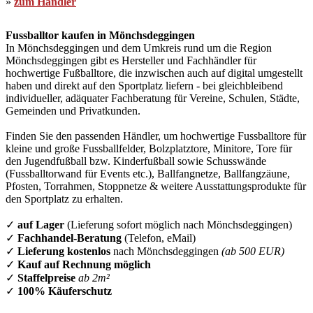
»
zum Händler
Fussballtor kaufen in Mönchsdeggingen
In Mönchsdeggingen und dem Umkreis rund um die Region
Mönchsdeggingen gibt es Hersteller und Fachhändler für
hochwertige Fußballtore, die inzwischen auch auf digital umgestellt
haben und direkt auf den Sportplatz liefern - bei gleichbleibend
individueller, adäquater Fachberatung für Vereine, Schulen, Städte,
Gemeinden und Privatkunden.
Finden Sie den passenden Händler, um hochwertige Fussballtore für
kleine und große Fussballfelder, Bolzplatztore, Minitore, Tore für
den Jugendfußball bzw. Kinderfußball sowie Schusswände
(Fussballtorwand für Events etc.), Ballfangnetze, Ballfangzäune,
Pfosten, Torrahmen, Stoppnetze & weitere Ausstattungsprodukte für
den Sportplatz zu erhalten.
✓
auf Lager
(Lieferung sofort möglich nach Mönchsdeggingen)
✓
Fachhandel-Beratung
(Telefon, eMail)
✓
Lieferung kostenlos
nach Mönchsdeggingen
(ab 500 EUR)
✓
Kauf auf Rechnung möglich
✓
Staffelpreise
ab 2m²
✓
100% Käuferschutz