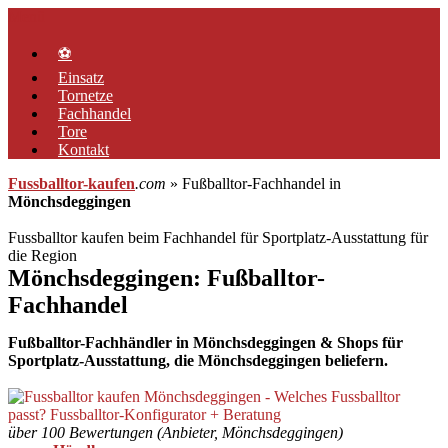
Zum
Menü
Inhalt
springen
⚽
Einsatz
Tornetze
Fachhandel
Tore
Kontakt
Fussballtor-kaufen
.com
» Fußballtor-Fachhandel in
Mönchsdeggingen
Fussballtor kaufen beim Fachhandel für Sportplatz-Ausstattung für
die Region
Mönchsdeggingen: Fußballtor-
Fachhandel
Fußballtor-Fachhändler in Mönchsdeggingen & Shops für
Sportplatz-Ausstattung, die Mönchsdeggingen beliefern.
über 100 Bewertungen (Anbieter, Mönchsdeggingen)