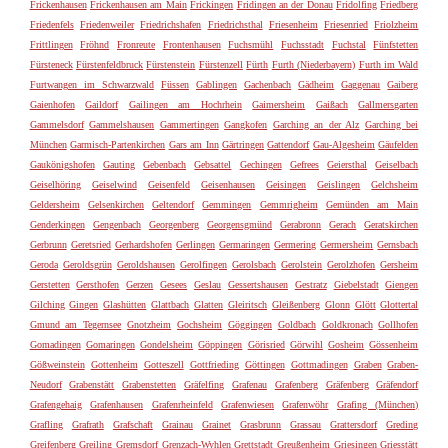
Frickenhausen
Frickenhausen am Main
Frickingen
Fridingen an der Donau
Fridolfing
Friedberg
Friedenfels
Friedenweiler
Friedrichshafen
Friedrichsthal
Friesenheim
Friesenried
Friolzheim
Frittlingen
Fröhnd
Fronreute
Frontenhausen
Fuchsmühl
Fuchsstadt
Fuchstal
Fünfstetten
Fürsteneck
Fürstenfeldbruck
Fürstenstein
Fürstenzell
Fürth
Furth (Niederbayern)
Furth im Wald
Furtwangen im Schwarzwald
Füssen
Gablingen
Gachenbach
Gädheim
Gaggenau
Gaiberg
Gaienhofen
Gaildorf
Gailingen am Hochrhein
Gaimersheim
Gaißach
Gallmersgarten
Gammelsdorf
Gammelshausen
Gammertingen
Gangkofen
Garching an der Alz
Garching bei
München
Garmisch-Partenkirchen
Gars am Inn
Gärtringen
Gattendorf
Gau-Algesheim
Gäufelden
Gaukönigshofen
Gauting
Gebenbach
Gebsattel
Gechingen
Gefrees
Geiersthal
Geiselbach
Geiselhöring
Geiselwind
Geisenfeld
Geisenhausen
Geisingen
Geislingen
Gelchsheim
Geldersheim
Gelsenkirchen
Geltendorf
Gemmingen
Gemmrigheim
Gemünden am Main
Genderkingen
Gengenbach
Georgenberg
Georgensgmünd
Gerabronn
Gerach
Geratskirchen
Gerbrunn
Geretsried
Gerhardshofen
Gerlingen
Germaringen
Germering
Germersheim
Gernsbach
Geroda
Geroldsgrün
Geroldshausen
Gerolfingen
Gerolsbach
Gerolstein
Gerolzhofen
Gersheim
Gerstetten
Gersthofen
Gerzen
Gesees
Geslau
Gessertshausen
Gestratz
Giebelstadt
Giengen
Gilching
Gingen
Glashütten
Glattbach
Glatten
Gleiritsch
Gleißenberg
Glonn
Glött
Glottertal
Gmund am Tegernsee
Gnotzheim
Gochsheim
Göggingen
Goldbach
Goldkronach
Gollhofen
Gomadingen
Gomaringen
Gondelsheim
Göppingen
Görisried
Görwihl
Gosheim
Gössenheim
Gößweinstein
Gottenheim
Gotteszell
Gottfrieding
Göttingen
Gottmadingen
Graben
Graben-
Neudorf
Grabenstätt
Grabenstetten
Gräfelfing
Grafenau
Grafenberg
Gräfenberg
Gräfendorf
Grafengehaig
Grafenhausen
Grafenrheinfeld
Grafenwiesen
Grafenwöhr
Grafing (München)
Grafling
Grafrath
Grafschaft
Grainau
Grainet
Grasbrunn
Grassau
Grattersdorf
Greding
Greifenberg
Greiling
Gremsdorf
Grenzach-Wyhlen
Grettstadt
Greußenheim
Griesingen
Griesstätt