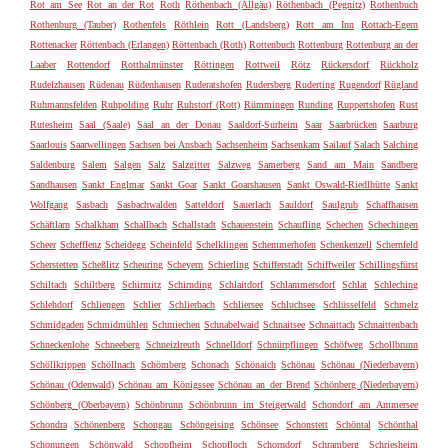
Rot am See
Rot an der Rot
Roth
Röthenbach (Allgäu)
Röthenbach (Pegnitz)
Rothenbuch
Rothenburg (Tauber)
Rothenfels
Röthlein
Rott (Landsberg)
Rott am Inn
Rottach-Egern
Rottenacker
Röttenbach (Erlangen)
Röttenbach (Roth)
Rottenbuch
Rottenburg
Rottenburg an der
Laaber
Rottendorf
Rotthalmünster
Röttingen
Rottweil
Rötz
Rückersdorf
Rückholz
Rudelzhausen
Rüdenau
Rüdenhausen
Ruderatshofen
Rudersberg
Ruderting
Rugendorf
Rügland
Ruhmannsfelden
Ruhpolding
Ruhr
Ruhstorf (Rott)
Rümmingen
Runding
Ruppertshofen
Rust
Rutesheim
Saal (Saale)
Saal an der Donau
Saaldorf-Surheim
Saar
Saarbrücken
Saarburg
Saarlouis
Saarwellingen
Sachsen bei Ansbach
Sachsenheim
Sachsenkam
Sailauf
Salach
Salching
Saldenburg
Salem
Salgen
Salz
Salzgitter
Salzweg
Samerberg
Sand am Main
Sandberg
Sandhausen
Sankt Englmar
Sankt Goar
Sankt Goarshausen
Sankt Oswald-Riedlhütte
Sankt
Wolfgang
Sasbach
Sasbachwalden
Satteldorf
Sauerlach
Sauldorf
Saulgrub
Schaffhausen
Schäftlarn
Schalkham
Schallbach
Schallstadt
Schauenstein
Schaufling
Schechen
Schechingen
Scheer
Schefflenz
Scheidegg
Scheinfeld
Schelklingen
Schemmerhofen
Schenkenzell
Schernfeld
Scherstetten
Scheßlitz
Scheuring
Scheyern
Schierling
Schifferstadt
Schiffweiler
Schillingsfürst
Schiltach
Schiltberg
Schirmitz
Schirnding
Schlaitdorf
Schlammersdorf
Schlat
Schleching
Schlehdorf
Schliengen
Schlier
Schlierbach
Schliersee
Schluchsee
Schlüsselfeld
Schmelz
Schmidgaden
Schmidmühlen
Schmiechen
Schnabelwaid
Schnaitsee
Schnaittach
Schnaittenbach
Schneckenlohe
Schneeberg
Schneizlreuth
Schnelldorf
Schnürpflingen
Schöfweg
Schollbrunn
Schöllkrippen
Schöllnach
Schömberg
Schonach
Schönaich
Schönau
Schönau (Niederbayern)
Schönau (Odenwald)
Schönau am Königssee
Schönau an der Brend
Schönberg (Niederbayern)
Schönberg (Oberbayern)
Schönbrunn
Schönbrunn im Steigerwald
Schondorf am Ammersee
Schondra
Schönenberg
Schongau
Schöngeising
Schönsee
Schonstett
Schöntal
Schönthal
Schonungen
Schönwald
Schopfheim
Schopfloch
Schorndorf
Schramberg
Schriesheim