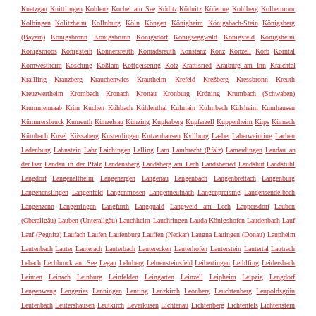
Knetzgau
Knittlingen
Koblenz
Kochel am See
Köditz
Ködnitz
Köfering
Kohlberg
Kolbermoor
Kolbingen
Kolitzheim
Kollnburg
Köln
Köngen
Königheim
Königsbach-Stein
Königsberg
(Bayern)
Königsbronn
Königsbrunn
Königsdorf
Königseggwald
Königsfeld
Königsheim
Königsmoos
Königstein
Konnersreuth
Konradsreuth
Konstanz
Konz
Konzell
Korb
Korntal
Kornwestheim
Kösching
Kößlarn
Kottgeisering
Kötz
Kraftisried
Kraiburg am Inn
Kraichtal
Krailling
Kranzberg
Krauchenwies
Krautheim
Krefeld
Kreßberg
Kressbronn
Kreuth
Kreuzwertheim
Krombach
Kronach
Kronau
Kronburg
Kröning
Krumbach (Schwaben)
Krummennaab
Krün
Kuchen
Kühbach
Kühlenthal
Kulmain
Kulmbach
Külsheim
Kumhausen
Kümmersbruck
Kunreuth
Künzelsau
Künzing
Kupferberg
Kupferzell
Kuppenheim
Küps
Kürnach
Kürnbach
Kusel
Küssaberg
Kusterdingen
Kutzenhausen
Kyllburg
Laaber
Laberweinting
Lachen
Ladenburg
Lahnstein
Lahr
Laichingen
Lalling
Lam
Lambrecht (Pfalz)
Lamerdingen
Landau an
der Isar
Landau in der Pfalz
Landensberg
Landsberg am Lech
Landsberied
Landshut
Landstuhl
Langdorf
Langenaltheim
Langenargen
Langenau
Langenbach
Langenbrettach
Langenburg
Langenenslingen
Langenfeld
Langenmosen
Langenneufnach
Langenpreising
Langensendelbach
Langenzenn
Langerringen
Langfurth
Langquaid
Langweid am Lech
Lappersdorf
Lauben
(Oberallgäu)
Lauben (Unterallgäu)
Lauchheim
Lauchringen
Lauda-Königshofen
Laudenbach
Lauf
Lauf (Pegnitz)
Laufach
Laufen
Laufenburg
Lauffen (Neckar)
Laugna
Lauingen (Donau)
Laupheim
Lautenbach
Lauter
Lauterach
Lauterbach
Lauterecken
Lauterhofen
Lauterstein
Lautertal
Lautrach
Lebach
Lechbruck am See
Legau
Lehrberg
Lehrensteinsfeld
Leibertingen
Leiblfing
Leidersbach
Leimen
Leinach
Leinburg
Leinfelden
Leingarten
Leinzell
Leipheim
Leipzig
Lengdorf
Lengenwang
Lenggries
Lenningen
Lenting
Lenzkirch
Leonberg
Leuchtenberg
Leupoldsgrün
Leutenbach
Leutershausen
Leutkirch
Leverkusen
Lichtenau
Lichtenberg
Lichtenfels
Lichtenstein