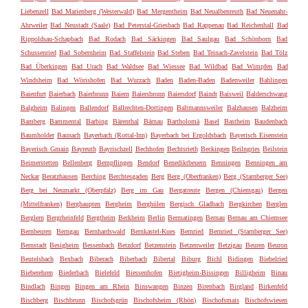
Liebenzell
Bad Marienberg (Westerwald)
Bad Mergentheim
Bad Neualbenreuth
Bad Neuenahr-
Ahrweiler
Bad Neustadt (Saale)
Bad Peterstal-Griesbach
Bad Rappenau
Bad Reichenhall
Bad
Rippoldsau-Schapbach
Bad Rodach
Bad Säckingen
Bad Saulgau
Bad Schönborn
Bad
Schussenried
Bad Sobernheim
Bad Staffelstein
Bad Steben
Bad Teinach-Zavelstein
Bad Tölz
Bad Überkingen
Bad Urach
Bad Waldsee
Bad Wiessee
Bad Wildbad
Bad Wimpfen
Bad
Windsheim
Bad Wörishofen
Bad Wurzach
Baden
Baden-Baden
Badenweiler
Bahlingen
Baienfurt
Baierbach
Baierbrunn
Baiern
Baiersbronn
Baiersdorf
Baindt
Baisweil
Balderschwang
Balgheim
Balingen
Ballendorf
Ballrechten-Dottingen
Baltmannsweiler
Balzhausen
Balzheim
Bamberg
Bammental
Barbing
Bärenthal
Bärnau
Bartholomä
Basel
Bastheim
Baudenbach
Baumholder
Baunach
Bayerbach (Rottal-Inn)
Bayerbach bei Ergoldsbach
Bayerisch Eisenstein
Bayerisch Gmain
Bayreuth
Bayrischzell
Bechhofen
Bechtsrieth
Beckingen
Beilngries
Beilstein
Beimerstetten
Bellenberg
Bempflingen
Bendorf
Benediktbeuern
Benningen
Benningen am
Neckar
Beratzhausen
Berching
Berchtesgaden
Berg
Berg (Oberfranken)
Berg (Starnberger See)
Berg bei Neumarkt (Oberpfalz)
Berg im Gau
Bergatreute
Bergen (Chiemgau)
Bergen
(Mittelfranken)
Berghaupten
Bergheim
Berghülen
Bergisch Gladbach
Bergkirchen
Berglen
Berglern
Bergrheinfeld
Bergtheim
Berkheim
Berlin
Bermatingen
Bernau
Bernau am Chiemsee
Bernbeuren
Berngau
Bernhardswald
Bernkastel-Kues
Bernried
Bernried (Starnberger See)
Bernstadt
Besigheim
Bessenbach
Betzdorf
Betzenstein
Betzenweiler
Betzigau
Beuren
Beuron
Beutelsbach
Bexbach
Biberach
Biberbach
Bibertal
Biburg
Bichl
Bidingen
Biebelried
Bieberehren
Biederbach
Bielefeld
Biessenhofen
Bietigheim-Bissingen
Billigheim
Binau
Bindlach
Bingen
Bingen am Rhein
Binswangen
Binzen
Birenbach
Birgland
Birkenfeld
Bischberg
Bischbrunn
Bischofsgrün
Bischofsheim (Rhön)
Bischofsmais
Bischofswiesen