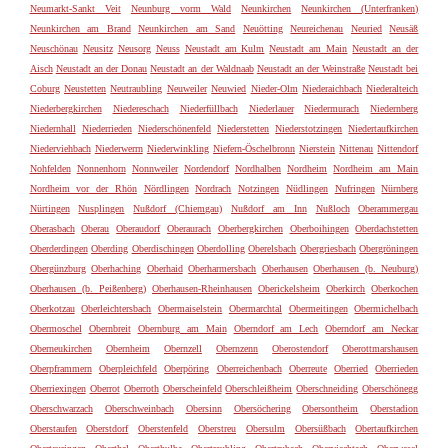
Neumarkt-Sankt Veit
Neunburg vorm Wald
Neunkirchen
Neunkirchen (Unterfranken)
Neunkirchen am Brand
Neunkirchen am Sand
Neuötting
Neureichenau
Neuried
Neusäß
Neuschönau
Neusitz
Neusorg
Neuss
Neustadt am Kulm
Neustadt am Main
Neustadt an der
Aisch
Neustadt an der Donau
Neustadt an der Waldnaab
Neustadt an der Weinstraße
Neustadt bei
Coburg
Neustetten
Neutraubling
Neuweiler
Neuwied
Nieder-Olm
Niederaichbach
Niederalteich
Niederbergkirchen
Niedereschach
Niederfüllbach
Niederlauer
Niedermurach
Niedernberg
Niedernhall
Niederrieden
Niederschönenfeld
Niederstetten
Niederstotzingen
Niedertaufkirchen
Niederviehbach
Niederwerrn
Niederwinkling
Niefern-Öschelbronn
Nierstein
Nittenau
Nittendorf
Nohfelden
Nonnenhorn
Nonnweiler
Nordendorf
Nordhalben
Nordheim
Nordheim am Main
Nordheim vor der Rhön
Nördlingen
Nordrach
Notzingen
Nüdlingen
Nufringen
Nürnberg
Nürtingen
Nusplingen
Nußdorf (Chiemgau)
Nußdorf am Inn
Nußloch
Oberammergau
Oberasbach
Oberau
Oberaudorf
Oberaurach
Oberbergkirchen
Oberboihingen
Oberdachstetten
Oberderdingen
Oberding
Oberdischingen
Oberdolling
Oberelsbach
Obergriesbach
Obergröningen
Obergünzburg
Oberhaching
Oberhaid
Oberharmersbach
Oberhausen
Oberhausen (b. Neuburg)
Oberhausen (b. Peißenberg)
Oberhausen-Rheinhausen
Oberickelsheim
Oberkirch
Oberkochen
Oberkotzau
Oberleichtersbach
Obermaiselstein
Obermarchtal
Obermeitingen
Obermichelbach
Obermoschel
Obernbreit
Obernburg am Main
Oberndorf am Lech
Oberndorf am Neckar
Oberneukirchen
Obernheim
Obernzell
Obernzenn
Oberostendorf
Oberottmarshausen
Oberpframmern
Oberpleichfeld
Oberpöring
Oberreichenbach
Oberreute
Oberried
Oberrieden
Oberriexingen
Oberrot
Oberroth
Oberscheinfeld
Oberschleißheim
Oberschneiding
Oberschönegg
Oberschwarzach
Oberschweinbach
Obersinn
Obersöchering
Obersontheim
Oberstadion
Oberstaufen
Oberstdorf
Oberstenfeld
Oberstreu
Obersulm
Obersüßbach
Obertaufkirchen