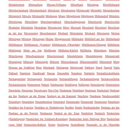
Mindelstetten
Mintraching
Missen-Wilhams
Mistelbach
Mistelgau
Mittelbiberach
Mitteleschenbach
Mittelneufnach
Mittelsinn
Mittelstetten
Mittenwald
Mitterfels
Mitterskirchen
Mitterteich
Mitwitz
Möckmühl
Mödingen
Moers
Mögglingen
Möglingen
Möhrendorf
Mömbris
Mömlingen
Mönchberg
Mönchengladbach
Mönchsdeggingen
Mönchsroth
Mönchweiler
Monheim
Mönsheim
Montabaur
Moorenweis
Moos
Moosach
Moosbach
Moosburg
Moosburg
an der Isar
Moosinning
Moosthenning
Morbach
Mörnsheim
Mosbach
Mössingen
Motten
Möttingen
Mötzing
Mötzingen
Mudau
Muggensturm
Mühlacker
Mühldorf am Inn
Mühlenbach
Mühlhausen
Mühlhausen (Franken)
Mühlhausen (Oberpfalz)
Mühlhausen-Ehingen
Mühlheim
Mühlingen
Muhr am See
Mulfingen
Mülheim-Kärlich
Müllheim
Münchberg
München
Münchingen
Münchsmünster
Münchsteinach
Mundelsheim
Munderkingen
Münnerstadt
Munningen
Münsing
Münsingen
Münster
Münsterhausen
Münstermaifeld
Münstertal
Murg
Murnau am Staffelsee
Murr
Murrhardt
Mutlangen
Mutterstadt
Nabburg
Nagel
Nagold
Naila
Nalbach
Namborn
Nandlstadt
Nassau
Nassenfels
Nastätten
Nattheim
Neckarbischofsheim
Neckargemünd
Neckargerach
Neckarsulm
Neckartailfingen
Neckartenzlingen
Neckarwestheim
Neckarzimmern
Neenstetten
Nehren
Neidenstein
Neidlingen
Nellingen
Nennslingen
Nerenstetten
Neresheim
Nersingen
Nesselwang
Neu-Ulm
Neubeuern
Neubiberg
Neubrunn
Neubulach
Neuburg
am Inn
Neuburg an der Donau
Neuburg an der Kammel
Neuching
Neudenau
Neudrossenfeld
Neuenburg
Neuenbürg
Neuendettelsau
Neuendorf
Neuenmarkt
Neuenstadt
Neuenstein
Neuerburg
Neufahrn bei Freising
Neufahrn in Niederbayern
Neuffen
Neufra
Neufraunhofen
Neuhaus am Inn
Neuhaus an der Pegnitz
Neuhausen
Neuhof an der Zenn
Neuhütten
Neukirch
Neukirchen
(Niederbayern)
Neukirchen bei Sulzbach-Rosenberg
Neukirchen beim Heiligen Blut
Neukirchen
vorm Wald
Neukirchen-Balbini
Neuler
Neulingen
Neulußheim
Neumarkt in der Oberpfalz