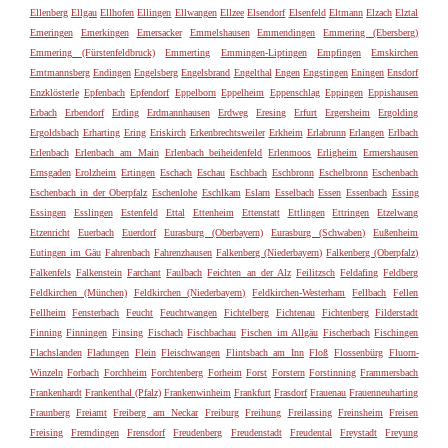
Ellenberg
Ellgau
Ellhofen
Ellingen
Ellwangen
Ellzee
Elsendorf
Elsenfeld
Eltmann
Elzach
Elztal
Emeringen
Emerkingen
Emersacker
Emmelshausen
Emmendingen
Emmering (Ebersberg)
Emmering (Fürstenfeldbruck)
Emmerting
Emmingen-Liptingen
Empfingen
Emskirchen
Emtmannsberg
Endingen
Engelsberg
Engelsbrand
Engelthal
Engen
Engstingen
Eningen
Ensdorf
Enzklösterle
Epfenbach
Epfendorf
Eppelborn
Eppelheim
Eppenschlag
Eppingen
Eppishausen
Erbach
Erbendorf
Erding
Erdmannhausen
Erdweg
Eresing
Erfurt
Ergersheim
Ergolding
Ergoldsbach
Erharting
Ering
Eriskirch
Erkenbrechtsweiler
Erkheim
Erlabrunn
Erlangen
Erlbach
Erlenbach
Erlenbach am Main
Erlenbach beiheidenfeld
Erlenmoos
Erligheim
Ermershausen
Ernsgaden
Erolzheim
Ertingen
Eschach
Eschau
Eschbach
Eschbronn
Eschelbronn
Eschenbach
Eschenbach in der Oberpfalz
Eschenlohe
Eschlkam
Eslarn
Esselbach
Essen
Essenbach
Essing
Essingen
Esslingen
Estenfeld
Ettal
Ettenheim
Ettenstatt
Ettlingen
Ettringen
Etzelwang
Etzenricht
Euerbach
Euerdorf
Eurasburg (Oberbayern)
Eurasburg (Schwaben)
Eußenheim
Eutingen im Gäu
Fahrenbach
Fahrenzhausen
Falkenberg (Niederbayern)
Falkenberg (Oberpfalz)
Falkenfels
Falkenstein
Farchant
Faulbach
Feichten an der Alz
Feilitzsch
Feldafing
Feldberg
Feldkirchen (München)
Feldkirchen (Niederbayern)
Feldkirchen-Westerham
Fellbach
Fellen
Fellheim
Fensterbach
Feucht
Feuchtwangen
Fichtelberg
Fichtenau
Fichtenberg
Filderstadt
Finning
Finningen
Finsing
Fischach
Fischbachau
Fischen im Allgäu
Fischerbach
Fischingen
Flachslanden
Fladungen
Flein
Fleischwangen
Flintsbach am Inn
Floß
Flossenbürg
Fluorn-
Winzeln
Forbach
Forchheim
Forchtenberg
Forheim
Forst
Forstern
Forstinning
Frammersbach
Frankenhardt
Frankenthal (Pfalz)
Frankenwinheim
Frankfurt
Frasdorf
Frauenau
Frauenneuharting
Fraunberg
Freiamt
Freiberg am Neckar
Freiburg
Freihung
Freilassing
Freinsheim
Freisen
Freising
Fremdingen
Frensdorf
Freudenberg
Freudenstadt
Freudental
Freystadt
Freyung