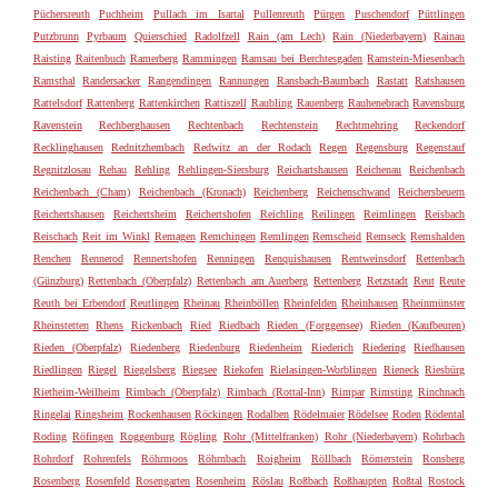
Püchersreuth
Puchheim
Pullach im Isartal
Pullenreuth
Pürgen
Puschendorf
Püttlingen
Putzbrunn
Pyrbaum
Quierschied
Radolfzell
Rain (am Lech)
Rain (Niederbayern)
Rainau
Raisting
Raitenbuch
Ramerberg
Rammingen
Ramsau bei Berchtesgaden
Ramstein-Miesenbach
Ramsthal
Randersacker
Rangendingen
Rannungen
Ransbach-Baumbach
Rastatt
Ratshausen
Rattelsdorf
Rattenberg
Rattenkirchen
Rattiszell
Raubling
Rauenberg
Rauhenebrach
Ravensburg
Ravenstein
Rechberghausen
Rechtenbach
Rechtenstein
Rechtmehring
Reckendorf
Recklinghausen
Rednitzhembach
Redwitz an der Rodach
Regen
Regensburg
Regenstauf
Regnitzlosau
Rehau
Rehling
Rehlingen-Siersburg
Reichartshausen
Reichenau
Reichenbach
Reichenbach (Cham)
Reichenbach (Kronach)
Reichenberg
Reichenschwand
Reichersbeuern
Reichertshausen
Reichertsheim
Reichertshofen
Reichling
Reilingen
Reimlingen
Reisbach
Reischach
Reit im Winkl
Remagen
Remchingen
Remlingen
Remscheid
Remseck
Remshalden
Renchen
Rennerod
Rennertshofen
Renningen
Renquishausen
Rentweinsdorf
Rettenbach
(Günzburg)
Rettenbach (Oberpfalz)
Rettenbach am Auerberg
Rettenberg
Retzstadt
Reut
Reute
Reuth bei Erbendorf
Reutlingen
Rheinau
Rheinböllen
Rheinfelden
Rheinhausen
Rheinmünster
Rheinstetten
Rhens
Rickenbach
Ried
Riedbach
Rieden (Forggensee)
Rieden (Kaufbeuren)
Rieden (Oberpfalz)
Riedenberg
Riedenburg
Riedenheim
Riederich
Riedering
Riedhausen
Riedlingen
Riegel
Riegelsberg
Riegsee
Riekofen
Rielasingen-Worblingen
Rieneck
Riesbürg
Rietheim-Weilheim
Rimbach (Oberpfalz)
Rimbach (Rottal-Inn)
Rimpar
Rimsting
Rinchnach
Ringelai
Ringsheim
Rockenhausen
Röckingen
Rodalben
Rödelmaier
Rödelsee
Roden
Rödental
Roding
Röfingen
Roggenburg
Rögling
Rohr (Mittelfranken)
Rohr (Niederbayern)
Rohrbach
Rohrdorf
Rohrenfels
Röhrmoos
Röhrnbach
Roigheim
Röllbach
Römerstein
Ronsberg
Rosenberg
Rosenfeld
Rosengarten
Rosenheim
Röslau
Roßbach
Roßhaupten
Roßtal
Rostock