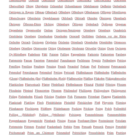
Oberteuringen
Oberthal
Oberthulba
Obertraubling
Obertrubach
Oberviechtach
Oberwesel
Oberwolfach
Obing
Obrigheim
Ochsenfurt
Ochsenhausen
Odelzhausen
Oedheim
Oerlenbach
Oettingen in Bayern
Offenau
Offenbach
Offenberg
Offenburg
Offenhausen
Offingen
Ofterdingen
Ofterschwang
Oftersheim
Oggelshausen
Ohlsbach
Ohlstadt
Ohmden
Öhningen
Ohrenbach
Öhringen
Ölbronn-Dürrn
Olching
Oldenburg
Öllingen
Opfenbach
Öpfingen
Oppenau
Oppenheim
Oppenweiler
Ornbau
Orsingen-Nenzingen
Ortenberg
Ortenburg
Osnabrück
Ostelsheim
Osterberg
Osterburken
Osterhofen
Osterzell
Ostfildern
Ostheim vor der Rhön
Osthofen
Ostrach
Östringen
Ötigheim
Ötisheim
Ottenbach
Ottenhofen
Ottenhöfen
Ottensoos
Otterberg
Otterfing
Ottersweier
Otting
Ottobeuren
Ottobrunn
Ottweiler
Otzing
Owen
Owingen
Oy-Mittelberg
Paderborn
Pähl
Painten
Palling
Pappenheim
Parkstein
Parkstetten
Parsberg
Partenstein
Passau
Pastetten
Patersdorf
Paunzhausen
Pechbrunn
Pegnitz
Peißenberg
Peiting
Pemfling
Pentling
Penzberg
Penzing
Perach
Perasdorf
Perkam
Perl
Perlesreut
Petersaurach
Petersdorf
Petershausen
Pettendorf
Petting
Pettstadt
Pfaffenhausen
Pfaffenhofen
Pfaffenhofen
(Glonn)
Pfaffenhofen (Ilm)
Pfaffenhofen (Roth)
Pfaffenweiler
Pfaffing
Pfakofen
Pfalzgrafenweiler
Pfarrkirchen
Pfarrweisach
Pfatter
Pfedelbach
Pfeffenhausen
Pfinztal
Pfofeld
Pförring
Pforzen
Pforzheim
Pfreimd
Pfronstetten
Pfronten
Pfullendorf
Pfullingen
Philippsburg
Philippsreut
Piding
Pielenhofen
Pilsach
Pilsting
Pinzberg
Pirk
Pirmasens
Pittenhart
Planegg
Plankenfels
Plankstadt
Plattling
Plech
Pleidelsheim
Pleinfeld
Pleiskirchen
Pleß
Pleystein
Pliening
Pliezhausen
Plochingen
Plößberg
Plüderhausen
Pocking
Pöcking
Poing
Polch
Pollenfeld
Polling (Mühldorf)
Polling (Weilheim)
Polsingen
Pommelsbrunn
Pommersfelden
Poppenhausen
Poppenricht
Pörnbach
Pösing
Postau
Postbauer-Heng
Postmünster
Potsdam
Pottenstein
Pöttmes
Poxdorf
Prackenbach
Prebitz
Prem
Pressath
Presseck
Pressig
Pretzfeld
Prichsenstadt
Prien am Chiemsee
Priesendorf
Prittriching
Prosselsheim
Prüm
Prutting