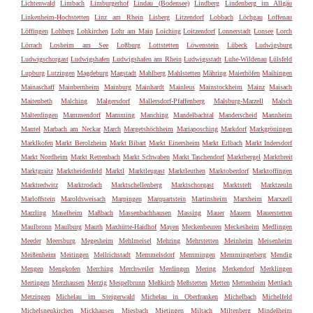
Lichtenwald
Limbach
Limburgerhof
Lindau (Bodensee)
Lindberg
Lindenberg im Allgäu
Linkenheim-Hochstetten
Linz am Rhein
Lisberg
Litzendorf
Lobbach
Löchgau
Loffenau
Löffingen
Lohberg
Lohkirchen
Lohr am Main
Loiching
Loitzendorf
Lonnerstadt
Lonsee
Lorch
Lörrach
Losheim am See
Loßburg
Lottstetten
Löwenstein
Lübeck
Ludwigsburg
Ludwigschorgast
Ludwigshafen
Ludwigshafen am Rhein
Ludwigsstadt
Luhe-Wildenau
Lülsfeld
Lupburg
Lutzingen
Magdeburg
Magstadt
Mahlberg
Mahlstetten
Mähring
Maierhöfen
Maihingen
Mainaschaff
Mainbernheim
Mainburg
Mainhardt
Mainleus
Mainstockheim
Mainz
Maisach
Maitenbeth
Malching
Malgersdorf
Mallersdorf-Pfaffenberg
Malsburg-Marzell
Malsch
Malterdingen
Mammendorf
Mamming
Manching
Mandelbachtal
Manderscheid
Mannheim
Mantel
Marbach am Neckar
March
Margetshöchheim
Mariaposching
Markdorf
Markgröningen
Marklkofen
Markt Berolzheim
Markt Bibart
Markt Einersheim
Markt Erlbach
Markt Indersdorf
Markt Nordheim
Markt Rettenbach
Markt Schwaben
Markt Taschendorf
Marktbergel
Marktbreit
Marktgraitz
Marktheidenfeld
Marktl
Marktleugast
Marktleuthen
Marktoberdorf
Marktoffingen
Marktredwitz
Marktrodach
Marktschellenberg
Marktschorgast
Marktsteft
Marktzeuln
Marloffstein
Maroldsweisach
Marpingen
Marquartstein
Martinsheim
Marxheim
Marxzell
Marzling
Maselheim
Maßbach
Massenbachhausen
Massing
Mauer
Mauern
Mauerstetten
Maulbronn
Maulburg
Mauth
Maxhütte-Haidhof
Mayen
Meckenbeuren
Meckesheim
Medlingen
Meeder
Meersburg
Megesheim
Mehlmeisel
Mehring
Mehrstetten
Meinheim
Meisenheim
Meißenheim
Meitingen
Mellrichstadt
Memmelsdorf
Memmingen
Memmingerberg
Mendig
Mengen
Mengkofen
Merching
Merchweiler
Merdingen
Mering
Merkendorf
Merklingen
Mertingen
Merzhausen
Merzig
Mespelbrunn
Meßkirch
Meßstetten
Metten
Mettenheim
Mettlach
Metzingen
Michelau im Steigerwald
Michelau in Oberfranken
Michelbach
Michelfeld
Michelsneukirchen
Mickhausen
Miesbach
Mietingen
Miltach
Miltenberg
Mindelheim