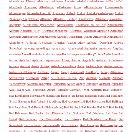
Albertshofen
Albstadt
Aldersbach
Aldingen
Alerheim
Alesheim
Aletshausen
Alfdorf
Alfeld
Allensbach
Allersberg
Allershausen
Alleshausen
Alling
Allmannshofen
Allmannsweiler
Allmendingen
Allmersbach im Tal
Alpirsbach
Altbach
Altdorf
Altdorf (Niederbayern)
Altdorf
(Nürnberg)
Alteglofsheim
Altenbuch
Altendorf (Bamberg, Oberfranken)
Altendorf (Schwandorf,
Oberpfalz)
Altenkirchen (Westerwald)
Altenkunstadt
Altenmarkt an der Alz
Altenmünster
Altenriet
Altenstadt (Iller)
Altenstadt (Schongau)
Altenstadt (Waldnaab)
Altensteig
Altenthann
Altertheim
Altfraunhofen
Althegnenberg
Altheim
Althengstett
Althütte
Altlußheim
Altmannstein
Altomünster
Altötting
Altshausen
Altusried
Alzenau
Alzey
Amberg (Oberpfalz)
Amberg
(Schwaben)
Amerang
Amerdingen
Ammerbuch
Ammerndorf
Ammerthal
Amorbach
Ampfing
Amstetten
Amtzell
Andechs
Andernach
Angelbachtal
Anger
Annweiler (Trifels)
Ansbach
Antdorf
Anzing
Apfeldorf
Apfeltrach
Appenweier
Arberg
Aresing
Argenbühl
Arnbruck
Arnschwang
Arnstein
Arnstorf
Arrach
Arzberg
Asbach-Bäumenheim
Ascha
Aschaffenburg
Aschau am Inn
Aschau im Chiemgau
Aschheim
Aspach
Asperg
Assamstadt
Asselfingen
Aßling
Attenhofen
Attenkirchen
Attenweiler
Atting
Au in der Hallertau
Aub
Aubstadt
Auenwald
Auerbach
(Niederbayern)
Auerbach (Oberpfalz)
Aufhausen
Aufseß
Auggen
Augsburg
Auhausen
Aulendorf
Aura (Saale)
Aura (Sinngrund)
Aurach
Aurachtal
Außernzell
Aying
Aystetten
Baar (Schwaben)
Baar-Ebenhausen
Babenhausen
Babensham
Bach an der Donau
Bacharach
Bachhagel
Bächingen
(Brenz)
Backnang
Bad Abbach
Bad Aibling
Bad Alexandersbad
Bad Bayersoien
Bad Bellingen
Bad Bergzabern
Bad Berneck (Fichtelgebirge)
Bad Birnbach
Bad Bocklet
Bad Boll
Bad Breisig
Bad Brückenau
Bad Buchau
Bad Ditzenbach
Bad Dürkheim
Bad Dürrheim
Bad Ems
Bad
Endorf
Bad Feilnbach
Bad Friedrichshall
Bad Füssing
Bad Griesbach im Rottal
Bad
Grönenbach
Bad Heilbrunn
Bad Herrenalb
Bad Hindelang
Bad Hönningen
Bad Kissingen
Bad
Kohlgrub
Bad Königshofen im Grabfeld
Bad Kötzting
Bad Kreuznach
Bad Krozingen
Bad