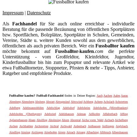
Impressum
|
Datenschutz
Als
Fachhandel
für Sie auch online erreichbar - individuelle
Beratung für die passende Bezäunung von öffentlichen Sportplätzen
bzw. Sportflächen, Bolzplätze, Sportplätze in Schulen, Gemeinden,
Vereine, Städte u. weitere Kunden sowohl aus dem gewerblichen,
öffentlichen als auch privaten Bereich. Wer ein
Fussballtor kaufen
möchte bekommt auf
Fussballtor-kaufen
.com
die perfekte
Unterstützung - vom Großfeldtor, Kleinfeldtor, Jugendtor,
Kinderfussballtor bis hin zum Popuptor und relevante Artikel wie
etwa Fußballtornetze, Stoppnetze, Pfosten & mehr - Tipps, Anbieter,
Ratgeber und empfohlene Produkte.
Fußballtor kaufen? Fußball-Fachhandel
finden in Deiner Region:
Aach
Aachen
Aalen
Aarau
Abenberg
Abensberg
Absberg
Abstatt
Abtsgmünd
Abtswind
Achberg
Achern
Achslach
Achstetten
Adelberg
Adelmannsfelden
Adelschlag
Adelsdorf
Adelsheim
Adelshofen (Mittelfranken)
Adelshofen (Oberbayern)
Adelsried
Adelzhausen
Adenau
Adlkofen
Affalterbach
Affing
Aglasterhausen
Aham
Aholfing
Aholming
Ahorn
Ahorntal
Aicha vorm Wald
Aichach
Aichelberg
Aichen
Aichhalden
Aichstetten
Aichtal
Aichwald
Aidenbach
Aidhausen
Aidlingen
Aiglsbach
Aindling
Ainring
Aislingen
Aiterhofen
Aitern
Aitrach
Aitrang
Albaching
Albbruck
Albershausen