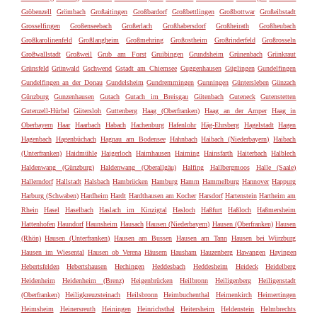
Gröbenzell
Grömbach
Großaitingen
Großbardorf
Großbettlingen
Großbottwar
Großeibstadt
Grosselfingen
Großenseebach
Großerlach
Großhabersdorf
Großheirath
Großheubach
Großkarolinenfeld
Großlangheim
Großmehring
Großostheim
Großrinderfeld
Großrosseln
Großwallstadt
Großweil
Grub am Forst
Gruibingen
Grundsheim
Grünenbach
Grünkraut
Grünsfeld
Grünwald
Gschwend
Gstadt am Chiemsee
Guggenhausen
Güglingen
Gundelfingen
Gundelfingen an der Donau
Gundelsheim
Gundremmingen
Gunningen
Güntersleben
Günzach
Günzburg
Gunzenhausen
Gutach
Gutach im Breisgau
Gütenbach
Guteneck
Gutenstetten
Gutenzell-Hürbel
Gütersloh
Guttenberg
Haag (Oberfranken)
Haag an der Amper
Haag in
Oberbayern
Haar
Haarbach
Habach
Hachenburg
Hafenlohr
Häg-Ehrsberg
Hagelstadt
Hagen
Hagenbach
Hagenbüchach
Hagnau am Bodensee
Hahnbach
Haibach (Niederbayern)
Haibach
(Unterfranken)
Haidmühle
Haigerloch
Haimhausen
Haiming
Hainsfarth
Haiterbach
Halblech
Haldenwang (Günzburg)
Haldenwang (Oberallgäu)
Halfing
Hallbergmoos
Halle (Saale)
Hallerndorf
Hallstadt
Halsbach
Hambrücken
Hamburg
Hamm
Hammelburg
Hannover
Happurg
Harburg (Schwaben)
Hardheim
Hardt
Hardthausen am Kocher
Harsdorf
Hartenstein
Hartheim am
Rhein
Hasel
Haselbach
Haslach im Kinzigtal
Hasloch
Haßfurt
Haßloch
Haßmersheim
Hattenhofen
Haundorf
Haunsheim
Hausach
Hausen (Niederbayern)
Hausen (Oberfranken)
Hausen
(Rhön)
Hausen (Unterfranken)
Hausen am Bussen
Hausen am Tann
Hausen bei Würzburg
Hausen im Wiesental
Hausen ob Verena
Häusern
Hausham
Hauzenberg
Hawangen
Hayingen
Hebertsfelden
Hebertshausen
Hechingen
Heddesbach
Heddesheim
Heideck
Heidelberg
Heidenheim
Heidenheim (Brenz)
Heigenbrücken
Heilbronn
Heiligenberg
Heiligenstadt
(Oberfranken)
Heiligkreuzsteinach
Heilsbronn
Heimbuchenthal
Heimenkirch
Heimertingen
Heimsheim
Heinersreuth
Heiningen
Heinrichsthal
Heitersheim
Heldenstein
Helmbrechts