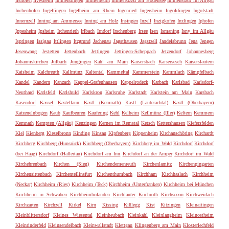
Ilshofen
Ilvesheim
Immendingen
Immenreuth
Immenstaad am Bodensee
Immenstadt im Allgäu
Inchenhofen
Ingelfingen
Ingelheim am Rhein
Ingenried
Ingersheim
Ingoldingen
Ingolstadt
Innernzell
Inning am Ammersee
Inning am Holz
Insingen
Inzell
Inzigkofen
Inzlingen
Iphofen
Ippesheim
Ipsheim
Irchenrieth
Irlbach
Irndorf
Irschenberg
Irsee
Isen
Ismaning
Isny im Allgäu
Ispringen
Issigau
Ittlingen
Itzgrund
Jachenau
Jagsthausen
Jagstzell
Jandelsbrunn
Jena
Jengen
Jesenwang
Jestetten
Jettenbach
Jettingen
Jettingen-Scheppach
Jetzendorf
Johannesberg
Johanniskirchen
Julbach
Jungingen
Kahl am Main
Kaisersbach
Kaisersesch
Kaiserslautern
Kaisheim
Kalchreuth
Kallmünz
Kaltental
Kammeltal
Kammerstein
Kammlach
Kämpfelbach
Kandel
Kandern
Kanzach
Kappel-Grafenhausen
Kappelrodeck
Karbach
Karlsbad
Karlsdorf-
Neuthard
Karlsfeld
Karlshuld
Karlskron
Karlsruhe
Karlstadt
Karlstein am Main
Karsbach
Kasendorf
Kassel
Kastellaun
Kastl (Kemnath)
Kastl (Lauterachtal)
Kastl (Oberbayern)
Katzenelnbogen
Kaub
Kaufbeuren
Kaufering
Kehl
Kelheim
Kellmünz (Iller)
Keltern
Kemmern
Kemnath
Kempten (Allgäu)
Kenzingen
Kernen im Remstal
Ketsch
Kettershausen
Kiefersfelden
Kiel
Kienberg
Kieselbronn
Kinding
Kinsau
Kipfenberg
Kippenheim
Kirchanschöring
Kirchardt
Kirchberg
Kirchberg (Hunsrück)
Kirchberg (Oberbayern)
Kirchberg im Wald
Kirchdorf
Kirchdorf
(bei Haag)
Kirchdorf (Hallertau)
Kirchdorf am Inn
Kirchdorf an der Amper
Kirchdorf im Wald
Kirchehrenbach
Kirchen (Sieg)
Kirchendemenreuth
Kirchenlamitz
Kirchenpingarten
Kirchensittenbach
Kirchentellinsfurt
Kirchenthumbach
Kirchham
Kirchhaslach
Kirchheim
(Neckar)
Kirchheim (Ries)
Kirchheim (Teck)
Kirchheim (Unterfranken)
Kirchheim bei München
Kirchheim in Schwaben
Kirchheimbolanden
Kirchlauter
Kirchroth
Kirchseeon
Kirchweidach
Kirchzarten
Kirchzell
Kirkel
Kirn
Kissing
Kißlegg
Kist
Kitzingen
Kleinaitingen
Kleinblittersdorf
Kleines Wiesental
Kleinheubach
Kleinkahl
Kleinlangheim
Kleinostheim
Kleinrinderfeld
Kleinsendelbach
Kleinwallstadt
Klettgau
Klingenberg am Main
Klosterlechfeld