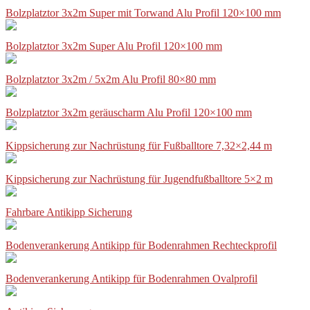
Bolzplatztor 3x2m Super mit Torwand Alu Profil 120×100 mm
Bolzplatztor 3x2m Super Alu Profil 120×100 mm
Bolzplatztor 3x2m / 5x2m Alu Profil 80×80 mm
Bolzplatztor 3x2m geräuscharm Alu Profil 120×100 mm
Kippsicherung zur Nachrüstung für Fußballtore 7,32×2,44 m
Kippsicherung zur Nachrüstung für Jugendfußballtore 5×2 m
Fahrbare Antikipp Sicherung
Bodenverankerung Antikipp für Bodenrahmen Rechteckprofil
Bodenverankerung Antikipp für Bodenrahmen Ovalprofil