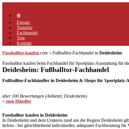
Zum
Menü
Inhalt
springen
⚽
Einsatz
Tornetze
Fachhandel
Tore
Kontakt
Fussballtor-kaufen
.com
» Fußballtor-Fachhandel in
Deidesheim
Fussballtor kaufen beim Fachhandel für Sportplatz-Ausstattung für d
Deidesheim: Fußballtor-Fachhandel
Fußballtor-Fachhändler in Deidesheim & Shops für Sportplatz-Au
über 100 Bewertungen (Anbieter, Deidesheim)
»
zum Händler
Fussballtor kaufen in Deidesheim
In Deidesheim und dem Umkreis rund um die Region Deidesheim gibt es
liefern - bei gleichbleibend individueller, adäquater Fachberatung fü