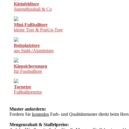
Kleinfeldtore
Jugendfussball & Co
Mini-Fußballtore
kleine Tore & PopUp-Tore
Bolzplatztore
aus Stahl-/Aluminium
Kippsicherungen
für Fussballtore
Tornetze
Fußballtornetze
Muster anfordern:
Fordern Sie
kostenlos
Farb- und Qualitätsmuster direkt beim Herst
Mengenrabatt & Staffelpreise: