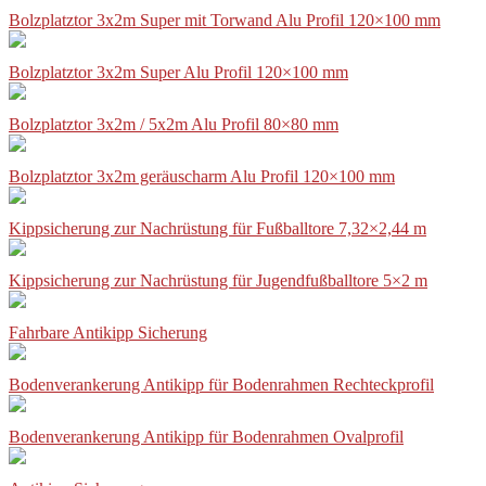
Bolzplatztor 3x2m Super mit Torwand Alu Profil 120×100 mm
Bolzplatztor 3x2m Super Alu Profil 120×100 mm
Bolzplatztor 3x2m / 5x2m Alu Profil 80×80 mm
Bolzplatztor 3x2m geräuscharm Alu Profil 120×100 mm
Kippsicherung zur Nachrüstung für Fußballtore 7,32×2,44 m
Kippsicherung zur Nachrüstung für Jugendfußballtore 5×2 m
Fahrbare Antikipp Sicherung
Bodenverankerung Antikipp für Bodenrahmen Rechteckprofil
Bodenverankerung Antikipp für Bodenrahmen Ovalprofil