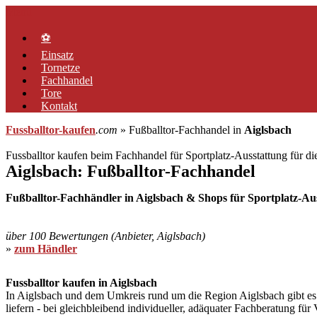
Zum
Menü
Inhalt
springen
⚽
Einsatz
Tornetze
Fachhandel
Tore
Kontakt
Fussballtor-kaufen
.com
» Fußballtor-Fachhandel in
Aiglsbach
Fussballtor kaufen beim Fachhandel für Sportplatz-Ausstattung für d
Aiglsbach: Fußballtor-Fachhandel
Fußballtor-Fachhändler in Aiglsbach & Shops für Sportplatz-Auss
über 100 Bewertungen (Anbieter, Aiglsbach)
»
zum Händler
Fussballtor kaufen in Aiglsbach
In Aiglsbach und dem Umkreis rund um die Region Aiglsbach gibt es He
liefern - bei gleichbleibend individueller, adäquater Fachberatung fü