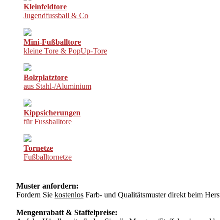
Kleinfeldtore
Jugendfussball & Co
Mini-Fußballtore
kleine Tore & PopUp-Tore
Bolzplatztore
aus Stahl-/Aluminium
Kippsicherungen
für Fussballtore
Tornetze
Fußballtornetze
Muster anfordern:
Fordern Sie
kostenlos
Farb- und Qualitätsmuster direkt beim Herst
Mengenrabatt & Staffelpreise: