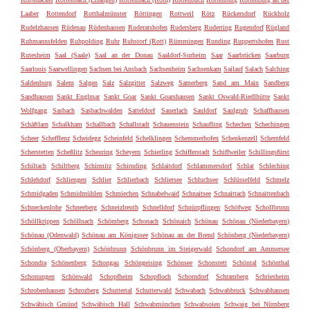
Laaber
Rottendorf
Rotthalmünster
Röttingen
Rottweil
Rötz
Rückersdorf
Rückholz
Rudelzhausen
Rüdenau
Rüdenhausen
Ruderatshofen
Rudersberg
Ruderting
Rugendorf
Rügland
Ruhmannsfelden
Ruhpolding
Ruhr
Ruhstorf (Rott)
Rümmingen
Runding
Ruppertshofen
Rust
Rutesheim
Saal (Saale)
Saal an der Donau
Saaldorf-Surheim
Saar
Saarbrücken
Saarburg
Saarlouis
Saarwellingen
Sachsen bei Ansbach
Sachsenheim
Sachsenkam
Sailauf
Salach
Salching
Saldenburg
Salem
Salgen
Salz
Salzgitter
Salzweg
Samerberg
Sand am Main
Sandberg
Sandhausen
Sankt Englmar
Sankt Goar
Sankt Goarshausen
Sankt Oswald-Riedlhütte
Sankt
Wolfgang
Sasbach
Sasbachwalden
Satteldorf
Sauerlach
Sauldorf
Saulgrub
Schaffhausen
Schäftlarn
Schalkham
Schallbach
Schallstadt
Schauenstein
Schaufling
Schechen
Schechingen
Scheer
Schefflenz
Scheidegg
Scheinfeld
Schelklingen
Schemmerhofen
Schenkenzell
Schernfeld
Scherstetten
Scheßlitz
Scheuring
Scheyern
Schierling
Schifferstadt
Schiffweiler
Schillingsfürst
Schiltach
Schiltberg
Schirmitz
Schirnding
Schlaitdorf
Schlammersdorf
Schlat
Schleching
Schlehdorf
Schliengen
Schlier
Schlierbach
Schliersee
Schluchsee
Schlüsselfeld
Schmelz
Schmidgaden
Schmidmühlen
Schmiechen
Schnabelwaid
Schnaitsee
Schnaittach
Schnaittenbach
Schneckenlohe
Schneeberg
Schneizlreuth
Schnelldorf
Schnürpflingen
Schöfweg
Schollbrunn
Schöllkrippen
Schöllnach
Schömberg
Schonach
Schönaich
Schönau
Schönau (Niederbayern)
Schönau (Odenwald)
Schönau am Königssee
Schönau an der Brend
Schönberg (Niederbayern)
Schönberg (Oberbayern)
Schönbrunn
Schönbrunn im Steigerwald
Schondorf am Ammersee
Schondra
Schönenberg
Schongau
Schöngeising
Schönsee
Schonstett
Schöntal
Schönthal
Schonungen
Schönwald
Schopfheim
Schopfloch
Schorndorf
Schramberg
Schriesheim
Schrobenhausen
Schrozberg
Schuttertal
Schutterwald
Schwabach
Schwabbruck
Schwabhausen
Schwäbisch Gmünd
Schwäbisch Hall
Schwabmünchen
Schwabsoien
Schwaig bei Nürnberg