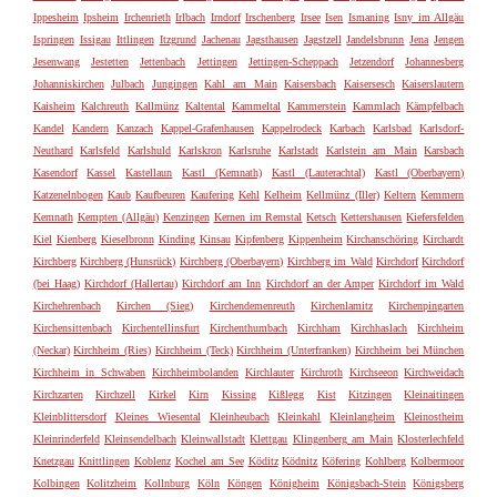
Ippesheim
Ipsheim
Irchenrieth
Irlbach
Irndorf
Irschenberg
Irsee
Isen
Ismaning
Isny im Allgäu
Ispringen
Issigau
Ittlingen
Itzgrund
Jachenau
Jagsthausen
Jagstzell
Jandelsbrunn
Jena
Jengen
Jesenwang
Jestetten
Jettenbach
Jettingen
Jettingen-Scheppach
Jetzendorf
Johannesberg
Johanniskirchen
Julbach
Jungingen
Kahl am Main
Kaisersbach
Kaisersesch
Kaiserslautern
Kaisheim
Kalchreuth
Kallmünz
Kaltental
Kammeltal
Kammerstein
Kammlach
Kämpfelbach
Kandel
Kandern
Kanzach
Kappel-Grafenhausen
Kappelrodeck
Karbach
Karlsbad
Karlsdorf-
Neuthard
Karlsfeld
Karlshuld
Karlskron
Karlsruhe
Karlstadt
Karlstein am Main
Karsbach
Kasendorf
Kassel
Kastellaun
Kastl (Kemnath)
Kastl (Lauterachtal)
Kastl (Oberbayern)
Katzenelnbogen
Kaub
Kaufbeuren
Kaufering
Kehl
Kelheim
Kellmünz (Iller)
Keltern
Kemmern
Kemnath
Kempten (Allgäu)
Kenzingen
Kernen im Remstal
Ketsch
Kettershausen
Kiefersfelden
Kiel
Kienberg
Kieselbronn
Kinding
Kinsau
Kipfenberg
Kippenheim
Kirchanschöring
Kirchardt
Kirchberg
Kirchberg (Hunsrück)
Kirchberg (Oberbayern)
Kirchberg im Wald
Kirchdorf
Kirchdorf
(bei Haag)
Kirchdorf (Hallertau)
Kirchdorf am Inn
Kirchdorf an der Amper
Kirchdorf im Wald
Kirchehrenbach
Kirchen (Sieg)
Kirchendemenreuth
Kirchenlamitz
Kirchenpingarten
Kirchensittenbach
Kirchentellinsfurt
Kirchenthumbach
Kirchham
Kirchhaslach
Kirchheim
(Neckar)
Kirchheim (Ries)
Kirchheim (Teck)
Kirchheim (Unterfranken)
Kirchheim bei München
Kirchheim in Schwaben
Kirchheimbolanden
Kirchlauter
Kirchroth
Kirchseeon
Kirchweidach
Kirchzarten
Kirchzell
Kirkel
Kirn
Kissing
Kißlegg
Kist
Kitzingen
Kleinaitingen
Kleinblittersdorf
Kleines Wiesental
Kleinheubach
Kleinkahl
Kleinlangheim
Kleinostheim
Kleinrinderfeld
Kleinsendelbach
Kleinwallstadt
Klettgau
Klingenberg am Main
Klosterlechfeld
Knetzgau
Knittlingen
Koblenz
Kochel am See
Köditz
Ködnitz
Köfering
Kohlberg
Kolbermoor
Kolbingen
Kolitzheim
Kollnburg
Köln
Köngen
Königheim
Königsbach-Stein
Königsberg