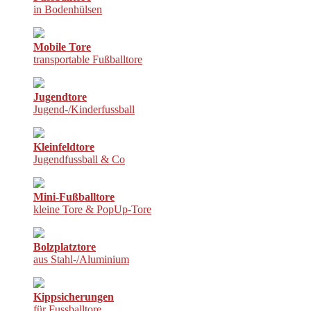
in Bodenhülsen
Mobile Tore
transportable Fußballtore
Jugendtore
Jugend-/Kinderfussball
Kleinfeldtore
Jugendfussball & Co
Mini-Fußballtore
kleine Tore & PopUp-Tore
Bolzplatztore
aus Stahl-/Aluminium
Kippsicherungen
für Fussballtore