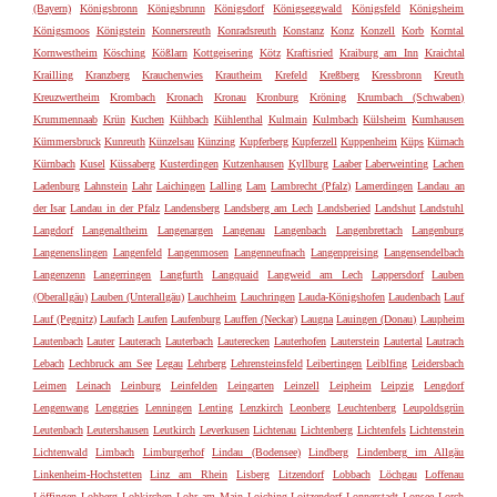
(Bayern)
Königsbronn
Königsbrunn
Königsdorf
Königseggwald
Königsfeld
Königsheim
Königsmoos
Königstein
Konnersreuth
Konradsreuth
Konstanz
Konz
Konzell
Korb
Korntal
Kornwestheim
Kösching
Kößlarn
Kottgeisering
Kötz
Kraftisried
Kraiburg am Inn
Kraichtal
Krailling
Kranzberg
Krauchenwies
Krautheim
Krefeld
Kreßberg
Kressbronn
Kreuth
Kreuzwertheim
Krombach
Kronach
Kronau
Kronburg
Kröning
Krumbach (Schwaben)
Krummennaab
Krün
Kuchen
Kühbach
Kühlenthal
Kulmain
Kulmbach
Külsheim
Kumhausen
Kümmersbruck
Kunreuth
Künzelsau
Künzing
Kupferberg
Kupferzell
Kuppenheim
Küps
Kürnach
Kürnbach
Kusel
Küssaberg
Kusterdingen
Kutzenhausen
Kyllburg
Laaber
Laberweinting
Lachen
Ladenburg
Lahnstein
Lahr
Laichingen
Lalling
Lam
Lambrecht (Pfalz)
Lamerdingen
Landau an
der Isar
Landau in der Pfalz
Landensberg
Landsberg am Lech
Landsberied
Landshut
Landstuhl
Langdorf
Langenaltheim
Langenargen
Langenau
Langenbach
Langenbrettach
Langenburg
Langenenslingen
Langenfeld
Langenmosen
Langenneufnach
Langenpreising
Langensendelbach
Langenzenn
Langerringen
Langfurth
Langquaid
Langweid am Lech
Lappersdorf
Lauben
(Oberallgäu)
Lauben (Unterallgäu)
Lauchheim
Lauchringen
Lauda-Königshofen
Laudenbach
Lauf
Lauf (Pegnitz)
Laufach
Laufen
Laufenburg
Lauffen (Neckar)
Laugna
Lauingen (Donau)
Laupheim
Lautenbach
Lauter
Lauterach
Lauterbach
Lauterecken
Lauterhofen
Lauterstein
Lautertal
Lautrach
Lebach
Lechbruck am See
Legau
Lehrberg
Lehrensteinsfeld
Leibertingen
Leiblfing
Leidersbach
Leimen
Leinach
Leinburg
Leinfelden
Leingarten
Leinzell
Leipheim
Leipzig
Lengdorf
Lengenwang
Lenggries
Lenningen
Lenting
Lenzkirch
Leonberg
Leuchtenberg
Leupoldsgrün
Leutenbach
Leutershausen
Leutkirch
Leverkusen
Lichtenau
Lichtenberg
Lichtenfels
Lichtenstein
Lichtenwald
Limbach
Limburgerhof
Lindau (Bodensee)
Lindberg
Lindenberg im Allgäu
Linkenheim-Hochstetten
Linz am Rhein
Lisberg
Litzendorf
Lobbach
Löchgau
Loffenau
Löffingen
Lohberg
Lohkirchen
Lohr am Main
Loiching
Loitzendorf
Lonnerstadt
Lonsee
Lorch