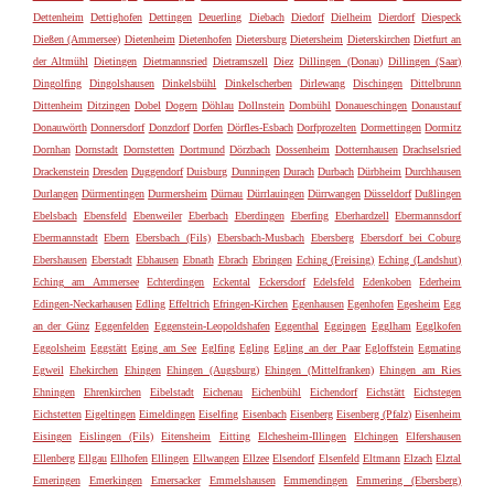
Dettenheim
Dettighofen
Dettingen
Deuerling
Diebach
Diedorf
Dielheim
Dierdorf
Diespeck
Dießen (Ammersee)
Dietenheim
Dietenhofen
Dietersburg
Dietersheim
Dieterskirchen
Dietfurt an
der Altmühl
Dietingen
Dietmannsried
Dietramszell
Diez
Dillingen (Donau)
Dillingen (Saar)
Dingolfing
Dingolshausen
Dinkelsbühl
Dinkelscherben
Dirlewang
Dischingen
Dittelbrunn
Dittenheim
Ditzingen
Dobel
Dogern
Döhlau
Dollnstein
Dombühl
Donaueschingen
Donaustauf
Donauwörth
Donnersdorf
Donzdorf
Dorfen
Dörfles-Esbach
Dorfprozelten
Dormettingen
Dormitz
Dornhan
Dornstadt
Dornstetten
Dortmund
Dörzbach
Dossenheim
Dotternhausen
Drachselsried
Drackenstein
Dresden
Duggendorf
Duisburg
Dunningen
Durach
Durbach
Dürbheim
Durchhausen
Durlangen
Dürmentingen
Durmersheim
Dürnau
Dürrlauingen
Dürrwangen
Düsseldorf
Dußlingen
Ebelsbach
Ebensfeld
Ebenweiler
Eberbach
Eberdingen
Eberfing
Eberhardzell
Ebermannsdorf
Ebermannstadt
Ebern
Ebersbach (Fils)
Ebersbach-Musbach
Ebersberg
Ebersdorf bei Coburg
Ebershausen
Eberstadt
Ebhausen
Ebnath
Ebrach
Ebringen
Eching (Freising)
Eching (Landshut)
Eching am Ammersee
Echterdingen
Eckental
Eckersdorf
Edelsfeld
Edenkoben
Ederheim
Edingen-Neckarhausen
Edling
Effeltrich
Efringen-Kirchen
Egenhausen
Egenhofen
Egesheim
Egg
an der Günz
Eggenfelden
Eggenstein-Leopoldshafen
Eggenthal
Eggingen
Egglham
Egglkofen
Eggolsheim
Eggstätt
Eging am See
Eglfing
Egling
Egling an der Paar
Egloffstein
Egmating
Egweil
Ehekirchen
Ehingen
Ehingen (Augsburg)
Ehingen (Mittelfranken)
Ehingen am Ries
Ehningen
Ehrenkirchen
Eibelstadt
Eichenau
Eichenbühl
Eichendorf
Eichstätt
Eichstegen
Eichstetten
Eigeltingen
Eimeldingen
Eiselfing
Eisenbach
Eisenberg
Eisenberg (Pfalz)
Eisenheim
Eisingen
Eislingen (Fils)
Eitensheim
Eitting
Elchesheim-Illingen
Elchingen
Elfershausen
Ellenberg
Ellgau
Ellhofen
Ellingen
Ellwangen
Ellzee
Elsendorf
Elsenfeld
Eltmann
Elzach
Elztal
Emeringen
Emerkingen
Emersacker
Emmelshausen
Emmendingen
Emmering (Ebersberg)