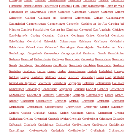
Fürsteneck
Fürstenfeldbruck
Fürstenstein
Fürstenzell
Fürth
Furth (Niederbayern)
Furth im Wald
Furtwangen im Schwarzwald
Füssen
Gablingen
Gachenbach
Gädheim
Gaggenau
Gaiberg
Gaienhofen
Gaildorf
Gailingen am Hochrhein
Gaimersheim
Gaißach
Gallmersgarten
Gammelsdorf
Gammelshausen
Gammertingen
Gangkofen
Garching an der Alz
Garching bei
München
Garmisch-Partenkirchen
Gars am Inn
Gärtringen
Gattendorf
Gau-Algesheim
Gäufelden
Gaukönigshofen
Gauting
Gebenbach
Gebsattel
Gechingen
Gefrees
Geiersthal
Geiselbach
Geiselhöring
Geiselwind
Geisenfeld
Geisenhausen
Geisingen
Geislingen
Gelchsheim
Geldersheim
Gelsenkirchen
Geltendorf
Gemmingen
Gemmrigheim
Gemünden am Main
Genderkingen
Gengenbach
Georgenberg
Georgensgmünd
Gerabronn
Gerach
Geratskirchen
Gerbrunn
Geretsried
Gerhardshofen
Gerlingen
Germaringen
Germering
Germersheim
Gernsbach
Geroda
Geroldsgrün
Geroldshausen
Gerolfingen
Gerolsbach
Gerolstein
Gerolzhofen
Gersheim
Gerstetten
Gersthofen
Gerzen
Gesees
Geslau
Gessertshausen
Gestratz
Giebelstadt
Giengen
Gilching
Gingen
Glashütten
Glattbach
Glatten
Gleiritsch
Gleißenberg
Glonn
Glött
Glottertal
Gmund am Tegernsee
Gnotzheim
Gochsheim
Göggingen
Goldbach
Goldkronach
Gollhofen
Gomadingen
Gomaringen
Gondelsheim
Göppingen
Görisried
Görwihl
Gosheim
Gössenheim
Gößweinstein
Gottenheim
Gotteszell
Gottfrieding
Göttingen
Gottmadingen
Graben
Graben-
Neudorf
Grabenstätt
Grabenstetten
Gräfelfing
Grafenau
Grafenberg
Gräfenberg
Gräfendorf
Grafengehaig
Grafenhausen
Grafenrheinfeld
Grafenwiesen
Grafenwöhr
Grafing (München)
Grafling
Grafrath
Grafschaft
Grainau
Grainet
Grasbrunn
Grassau
Grattersdorf
Greding
Greifenberg
Greiling
Gremsdorf
Grenzach-Wyhlen
Grettstadt
Greußenheim
Griesingen
Griesstätt
Gröbenzell
Grömbach
Großaitingen
Großbardorf
Großbettlingen
Großbottwar
Großeibstadt
Grosselfingen
Großenseebach
Großerlach
Großhabersdorf
Großheirath
Großheubach