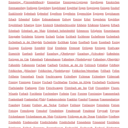
Emmering (Fürstenfeldbruck)
Emmerting
Emmingen-Liptingen
Empfingen
Emskirchen
Emtmannsberg
Endingen
Engelsberg
Engelsbrand
Engelthal
Engen
Engstingen
Eningen
Ensdorf
Enzklösterle
Epfenbach
Epfendorf
Eppelborn
Eppelheim
Eppenschlag
Eppingen
Eppishausen
Erbach
Erbendorf
Erding
Erdmannhausen
Erdweg
Eresing
Erfurt
Ergersheim
Ergolding
Ergoldsbach
Erharting
Ering
Eriskirch
Erkenbrechtsweiler
Erkheim
Erlabrunn
Erlangen
Erlbach
Erlenbach
Erlenbach am Main
Erlenbach beiheidenfeld
Erlenmoos
Erligheim
Ermershausen
Ernsgaden
Erolzheim
Ertingen
Eschach
Eschau
Eschbach
Eschbronn
Eschelbronn
Eschenbach
Eschenbach in der Oberpfalz
Eschenlohe
Eschlkam
Eslarn
Esselbach
Essen
Essenbach
Essing
Essingen
Esslingen
Estenfeld
Ettal
Ettenheim
Ettenstatt
Ettlingen
Ettringen
Etzelwang
Etzenricht
Euerbach
Euerdorf
Eurasburg (Oberbayern)
Eurasburg (Schwaben)
Eußenheim
Eutingen im Gäu
Fahrenbach
Fahrenzhausen
Falkenberg (Niederbayern)
Falkenberg (Oberpfalz)
Falkenfels
Falkenstein
Farchant
Faulbach
Feichten an der Alz
Feilitzsch
Feldafing
Feldberg
Feldkirchen (München)
Feldkirchen (Niederbayern)
Feldkirchen-Westerham
Fellbach
Fellen
Fellheim
Fensterbach
Feucht
Feuchtwangen
Fichtelberg
Fichtenau
Fichtenberg
Filderstadt
Finning
Finningen
Finsing
Fischach
Fischbachau
Fischen im Allgäu
Fischerbach
Fischingen
Flachslanden
Fladungen
Flein
Fleischwangen
Flintsbach am Inn
Floß
Flossenbürg
Fluorn-
Winzeln
Forbach
Forchheim
Forchtenberg
Forheim
Forst
Forstern
Forstinning
Frammersbach
Frankenhardt
Frankenthal (Pfalz)
Frankenwinheim
Frankfurt
Frasdorf
Frauenau
Frauenneuharting
Fraunberg
Freiamt
Freiberg am Neckar
Freiburg
Freihung
Freilassing
Freinsheim
Freisen
Freising
Fremdingen
Frensdorf
Freudenberg
Freudenstadt
Freudental
Freystadt
Freyung
Frickenhausen
Frickenhausen am Main
Frickingen
Fridingen an der Donau
Fridolfing
Friedberg
Friedenfels
Friedenweiler
Friedrichshafen
Friedrichsthal
Friesenheim
Friesenried
Friolzheim
Frittlingen
Fröhnd
Fronreute
Frontenhausen
Fuchsmühl
Fuchsstadt
Fuchstal
Fünfstetten