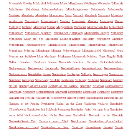
Mitterteich
Mitwitz
Möckmühl
Mödingen
Moers
Mögglingen
Möglingen
Möhrendorf
Mömbris
Mömlingen
Mönchberg
Mönchengladbach
Mönchsdeggingen
Mönchsroth
Mönchweiler
Monheim
Mönsheim
Montabaur
Moorenweis
Moos
Moosach
Moosbach
Moosburg
Moosburg
an der Isar
Moosinning
Moosthenning
Morbach
Mörnsheim
Mosbach
Mössingen
Motten
Möttingen
Mötzing
Mötzingen
Mudau
Muggensturm
Mühlacker
Mühldorf am Inn
Mühlenbach
Mühlhausen
Mühlhausen (Franken)
Mühlhausen (Oberpfalz)
Mühlhausen-Ehingen
Mühlheim
Mühlingen
Muhr am See
Mulfingen
Mülheim-Kärlich
Müllheim
Münchberg
München
Münchingen
Münchsmünster
Münchsteinach
Mundelsheim
Munderkingen
Münnerstadt
Munningen
Münsing
Münsingen
Münster
Münsterhausen
Münstermaifeld
Münstertal
Murg
Murnau am Staffelsee
Murr
Murrhardt
Mutlangen
Mutterstadt
Nabburg
Nagel
Nagold
Naila
Nalbach
Namborn
Nandlstadt
Nassau
Nassenfels
Nastätten
Nattheim
Neckarbischofsheim
Neckargemünd
Neckargerach
Neckarsulm
Neckartailfingen
Neckartenzlingen
Neckarwestheim
Neckarzimmern
Neenstetten
Nehren
Neidenstein
Neidlingen
Nellingen
Nennslingen
Nerenstetten
Neresheim
Nersingen
Nesselwang
Neu-Ulm
Neubeuern
Neubiberg
Neubrunn
Neubulach
Neuburg
am Inn
Neuburg an der Donau
Neuburg an der Kammel
Neuching
Neudenau
Neudrossenfeld
Neuenburg
Neuenbürg
Neuendettelsau
Neuendorf
Neuenmarkt
Neuenstadt
Neuenstein
Neuerburg
Neufahrn bei Freising
Neufahrn in Niederbayern
Neuffen
Neufra
Neufraunhofen
Neuhaus am Inn
Neuhaus an der Pegnitz
Neuhausen
Neuhof an der Zenn
Neuhütten
Neukirch
Neukirchen
(Niederbayern)
Neukirchen bei Sulzbach-Rosenberg
Neukirchen beim Heiligen Blut
Neukirchen
vorm Wald
Neukirchen-Balbini
Neuler
Neulingen
Neulußheim
Neumarkt in der Oberpfalz
Neumarkt-Sankt Veit
Neunburg vorm Wald
Neunkirchen
Neunkirchen (Unterfranken)
Neunkirchen am Brand
Neunkirchen am Sand
Neuötting
Neureichenau
Neuried
Neusäß