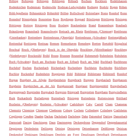
Böbing
Bobingen
Böbingen
Böblingen
Böbrach
Bochum
Bockhorn
Bodelshausen
Bodenkirchen
Bodenmais
Bodenwöhr
Bodman-Ludwigshafen
Bodnegg
Bodolz
Bogen
Böhen
Böhl-Iggelheim
Böhmenkirch
Böhmfeld
Böllen
Bollschweil
Bolsterlang
Boms
Bondorf
Bonn
Bonndorf
Bönnigheim
Bonstetten
Boos
Bopfingen
Boppard
Börslingen
Börtlingen
Bösingen
Böttingen
Bottrop
Bötzingen
Bous
Boxberg
Brackenheim
Brand
Brannenburg
Braubach
Bräunlingen
Braunsbach
Braunschweig
Breisach am Rhein
Breitbrunn (Chiemsee)
Breitbrunn
(Unterfranken)
Breitenberg
Breitenbrunn (Oberpfalz)
Breitenbrunn (Schwaben)
Breitengüßbach
Breitenthal
Breitingen
Breitnau
Bremen
Bremerhaven
Brennberg
Bretten
Bretzfeld
Brigachtal
Bruchsal
Bruck (Oberbayern)
Bruck in der Oberpfalz
Bruckberg (Mittelfranken)
Bruckberg
(Niederbayern)
Bruckmühl
Brühl
Brunn
Brunnen
Brunnthal
Bubenreuth
Bubesheim
Bubsheim
Buch (Schwaben)
Buch am Buchrain
Buch am Erlbach
Buch am Wald
Buchbach
Buchbrunn
Buchdorf
Buchen
Buchenbach
Büchenbach
Buchenberg
Buchheim
Buchhofen
Büchlberg
Buchloe
Buckenhof
Budenheim
Buggingen
Bühl
Bühlertal
Bühlertann
Bühlerzell
Bundorf
Burgau
Burgberg im Allgäu
Burgbernheim
Burgebrach
Burggen
Burghaslach
Burghausen
Burgheim
Burgkirchen an der Alz
Burgkunstadt
Burglauer
Burglengenfeld
Burgoberbach
Burgpreppach
Burgrieden
Burgsalach
Burgsinn
Bürgstadt
Burgstetten
Burgthann
Burgwindheim
Burk
Burkardroth
Burladingen
Burtenbach
Büsingen
Buttenheim
Buttenwiesen
Bütthard
Buxheim (Oberbayern)
Buxheim (Schwaben)
Cadolzburg
Calw
Castell
Cham
Chamerau
Chemnitz
Chieming
Chiemsee
Cleebronn
Coburg
Cochem
Collenberg
Colmberg
Crailsheim
Creglingen
Creußen
Daaden
Dachau
Dachsbach
Dachsberg
Dahn
Daisendorf
Daiting
Dammbach
Darmstadt
Dasing
Dauchingen
Daun
Dautmergen
Deckenpfronn
Deggendorf
Deggenhausertal
Deggingen
Deidesheim
Deilingen
Deining
Deiningen
Deisenhausen
Deißlingen
Deizisau
Denkendorf
Denkingen
Denklingen
Dentlein am Forst
Denzlingen
Dettelbach
Dettenhausen