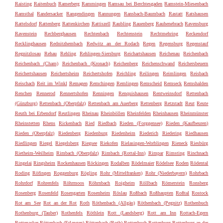
Raisting
Raitenbuch
Ramerberg
Rammingen
Ramsau bei Berchtesgaden
Ramstein-Miesenbach
Ramsthal
Randersacker
Rangendingen
Rannungen
Ransbach-Baumbach
Rastatt
Ratshausen
Rattelsdorf
Rattenberg
Rattenkirchen
Rattiszell
Raubling
Rauenberg
Rauhenebrach
Ravensburg
Ravenstein
Rechberghausen
Rechtenbach
Rechtenstein
Rechtmehring
Reckendorf
Recklinghausen
Rednitzhembach
Redwitz an der Rodach
Regen
Regensburg
Regenstauf
Regnitzlosau
Rehau
Rehling
Rehlingen-Siersburg
Reichartshausen
Reichenau
Reichenbach
Reichenbach (Cham)
Reichenbach (Kronach)
Reichenberg
Reichenschwand
Reichersbeuern
Reichertshausen
Reichertsheim
Reichertshofen
Reichling
Reilingen
Reimlingen
Reisbach
Reischach
Reit im Winkl
Remagen
Remchingen
Remlingen
Remscheid
Remseck
Remshalden
Renchen
Rennerod
Rennertshofen
Renningen
Renquishausen
Rentweinsdorf
Rettenbach
(Günzburg)
Rettenbach (Oberpfalz)
Rettenbach am Auerberg
Rettenberg
Retzstadt
Reut
Reute
Reuth bei Erbendorf
Reutlingen
Rheinau
Rheinböllen
Rheinfelden
Rheinhausen
Rheinmünster
Rheinstetten
Rhens
Rickenbach
Ried
Riedbach
Rieden (Forggensee)
Rieden (Kaufbeuren)
Rieden (Oberpfalz)
Riedenberg
Riedenburg
Riedenheim
Riederich
Riedering
Riedhausen
Riedlingen
Riegel
Riegelsberg
Riegsee
Riekofen
Rielasingen-Worblingen
Rieneck
Riesbürg
Rietheim-Weilheim
Rimbach (Oberpfalz)
Rimbach (Rottal-Inn)
Rimpar
Rimsting
Rinchnach
Ringelai
Ringsheim
Rockenhausen
Röckingen
Rodalben
Rödelmaier
Rödelsee
Roden
Rödental
Roding
Röfingen
Roggenburg
Rögling
Rohr (Mittelfranken)
Rohr (Niederbayern)
Rohrbach
Rohrdorf
Rohrenfels
Röhrmoos
Röhrnbach
Roigheim
Röllbach
Römerstein
Ronsberg
Rosenberg
Rosenfeld
Rosengarten
Rosenheim
Röslau
Roßbach
Roßhaupten
Roßtal
Rostock
Rot am See
Rot an der Rot
Roth
Röthenbach (Allgäu)
Röthenbach (Pegnitz)
Rothenbuch
Rothenburg (Tauber)
Rothenfels
Röthlein
Rott (Landsberg)
Rott am Inn
Rottach-Egern
Rottenacker
Röttenbach (Erlangen)
Röttenbach (Roth)
Rottenbuch
Rottenburg
Rottenburg an der