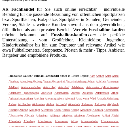
Als
Fachhandel
für Sie auch online erreichbar - individuelle
Beratung für die passende Bezäunung von öffentlichen Sportplätzen
bzw. Sportflächen, Bolzplätze, Sportplätze in Schulen, Gemeinden,
Vereine, Städte u. weitere Kunden sowohl aus dem gewerblichen,
öffentlichen als auch privaten Bereich. Wer ein
Fussballtor kaufen
möchte bekommt auf
Fussballtor-kaufen
.com
die perfekte
Unterstützung - vom Großfeldtor, Kleinfeldtor, Jugendtor,
Kinderfussballtor bis hin zum Popuptor und relevante Artikel wie
etwa Fußballtornetze, Stoppnetze, Pfosten & mehr - Tipps, Anbieter,
Ratgeber und empfohlene Produkte.
Fußballtor kaufen? Fußball-Fachhandel
finden in Deiner Region:
Aach
Aachen
Aalen
Aarau
Abenberg
Abensberg
Absberg
Abstatt
Abtsgmünd
Abtswind
Achberg
Achern
Achslach
Achstetten
Adelberg
Adelmannsfelden
Adelschlag
Adelsdorf
Adelsheim
Adelshofen (Mittelfranken)
Adelshofen (Oberbayern)
Adelsried
Adelzhausen
Adenau
Adlkofen
Affalterbach
Affing
Aglasterhausen
Aham
Aholfing
Aholming
Ahorn
Ahorntal
Aicha vorm Wald
Aichach
Aichelberg
Aichen
Aichhalden
Aichstetten
Aichtal
Aichwald
Aidenbach
Aidhausen
Aidlingen
Aiglsbach
Aindling
Ainring
Aislingen
Aiterhofen
Aitern
Aitrach
Aitrang
Albaching
Albbruck
Albershausen
Albertshofen
Albstadt
Aldersbach
Aldingen
Alerheim
Alesheim
Aletshausen
Alfdorf
Alfeld
Allensbach
Allersberg
Allershausen
Alleshausen
Alling
Allmannshofen
Allmannsweiler
Allmendingen
Allmersbach im Tal
Alpirsbach
Altbach
Altdorf
Altdorf (Niederbayern)
Altdorf