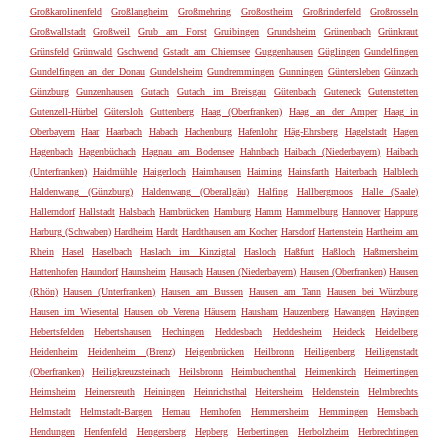
Großkarolinenfeld
Großlangheim
Großmehring
Großostheim
Großrinderfeld
Großrosseln
Großwallstadt
Großweil
Grub am Forst
Gruibingen
Grundsheim
Grünenbach
Grünkraut
Grünsfeld
Grünwald
Gschwend
Gstadt am Chiemsee
Guggenhausen
Güglingen
Gundelfingen
Gundelfingen an der Donau
Gundelsheim
Gundremmingen
Gunningen
Güntersleben
Günzach
Günzburg
Gunzenhausen
Gutach
Gutach im Breisgau
Gütenbach
Guteneck
Gutenstetten
Gutenzell-Hürbel
Gütersloh
Guttenberg
Haag (Oberfranken)
Haag an der Amper
Haag in
Oberbayern
Haar
Haarbach
Habach
Hachenburg
Hafenlohr
Häg-Ehrsberg
Hagelstadt
Hagen
Hagenbach
Hagenbüchach
Hagnau am Bodensee
Hahnbach
Haibach (Niederbayern)
Haibach
(Unterfranken)
Haidmühle
Haigerloch
Haimhausen
Haiming
Hainsfarth
Haiterbach
Halblech
Haldenwang (Günzburg)
Haldenwang (Oberallgäu)
Halfing
Hallbergmoos
Halle (Saale)
Hallerndorf
Hallstadt
Halsbach
Hambrücken
Hamburg
Hamm
Hammelburg
Hannover
Happurg
Harburg (Schwaben)
Hardheim
Hardt
Hardthausen am Kocher
Harsdorf
Hartenstein
Hartheim am
Rhein
Hasel
Haselbach
Haslach im Kinzigtal
Hasloch
Haßfurt
Haßloch
Haßmersheim
Hattenhofen
Haundorf
Haunsheim
Hausach
Hausen (Niederbayern)
Hausen (Oberfranken)
Hausen
(Rhön)
Hausen (Unterfranken)
Hausen am Bussen
Hausen am Tann
Hausen bei Würzburg
Hausen im Wiesental
Hausen ob Verena
Häusern
Hausham
Hauzenberg
Hawangen
Hayingen
Hebertsfelden
Hebertshausen
Hechingen
Heddesbach
Heddesheim
Heideck
Heidelberg
Heidenheim
Heidenheim (Brenz)
Heigenbrücken
Heilbronn
Heiligenberg
Heiligenstadt
(Oberfranken)
Heiligkreuzsteinach
Heilsbronn
Heimbuchenthal
Heimenkirch
Heimertingen
Heimsheim
Heinersreuth
Heiningen
Heinrichsthal
Heitersheim
Heldenstein
Helmbrechts
Helmstadt
Helmstadt-Bargen
Hemau
Hemhofen
Hemmersheim
Hemmingen
Hemsbach
Hendungen
Henfenfeld
Hengersberg
Hepberg
Herbertingen
Herbolzheim
Herbrechtingen