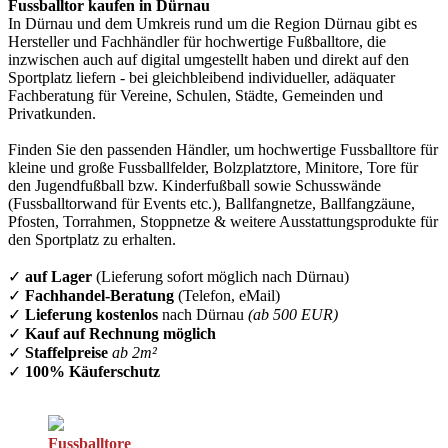
Fussballtor kaufen in Dürnau
In Dürnau und dem Umkreis rund um die Region Dürnau gibt es
Hersteller und Fachhändler für hochwertige Fußballtore, die
inzwischen auch auf digital umgestellt haben und direkt auf den
Sportplatz liefern - bei gleichbleibend individueller, adäquater
Fachberatung für Vereine, Schulen, Städte, Gemeinden und
Privatkunden.
Finden Sie den passenden Händler, um hochwertige Fussballtore für
kleine und große Fussballfelder, Bolzplatztore, Minitore, Tore für
den Jugendfußball bzw. Kinderfußball sowie Schusswände
(Fussballtorwand für Events etc.), Ballfangnetze, Ballfangzäune,
Pfosten, Torrahmen, Stoppnetze & weitere Ausstattungsprodukte für
den Sportplatz zu erhalten.
✓
auf Lager
(Lieferung sofort möglich nach Dürnau)
✓
Fachhandel-Beratung
(Telefon, eMail)
✓
Lieferung kostenlos
nach Dürnau
(ab 500 EUR)
✓
Kauf auf Rechnung möglich
✓
Staffelpreise
ab 2m²
✓
100% Käuferschutz
Fussballtore