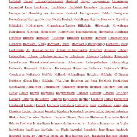
Herbstadt
Herdorf
Herdwangen-Schönach
Heretsried
Hergatz
Hergensweiler
Hermaringen
Hermeskeil
Herne
Heroldsbach
Heroldsberg
Heroldstatt
Herrenberg
Herrieden
Herrischried
Herrngiersdorf
Herrsching am Ammersee
Hersbruck
Herzogenaurach
Heßdorf
Hessigheim
Hettenshausen
Hettingen
Hettstadt
Hetzles
Heubach
Heuchlingen
Heustreu
Heusweiler
Heuweiler
Hildesheim
Hildrizhausen
Hilgertshausen-Tandern
Hillesheim
Hilpoltstein
Hiltenfingen
Hiltpoltstein
Hilzingen
Himmelkron
Himmelstadt
Hinterschmiding
Hinterzarten
Hirrlingen
Hirschaid
Hirschau
Hirschbach
Hirschberg
Hitzhofen
Höchberg
Hochdorf
Höchenschwand
Höchheim
Höchstadt (Aisch)
Höchstädt (Donau)
Höchstädt (Fichtelgebirge)
Hochstadt (Main)
Hockenheim
Hof
Höfen an der Enz
Hofheim in Unterfranken
Hofkirchen
Hofstetten
Hohberg
Hohenaltheim
Hohenau
Hohenberg an der Eger
Hohenbrunn
Hohenburg
Hohenfels
Hohenfurch
Hohenkammer
Höhenkirchen-Siegertsbrunn
Hohenlinden
Hohenpeißenberg
Hohenpolding
Hohenroth
Hohenstadt
Hohenstein
Hohentengen
Hohenthann
Hohenwart
Hohenwarth
Höhr-
Grenzhausen
Hollenbach
Hollfeld
Hollstadt
Holzgerlingen
Holzgünz
Holzheim (Dillingen)
Holzheim (Donau-Ries)
Holzheim (Neu-Ulm)
Holzheim am Forst
Holzkirch
Holzkirchen
(Oberbayern)
Holzkirchen (Unterfranken)
Holzmaden
Homburg
Hopferau
Höpfingen
Horb am
Neckar
Horben
Horgau
Horgenzell
Hörgertshausen
Hornbach
Hornberg
Hösbach
Höslwang
Hoßkirch
Höttingen
Hüffenhardt
Hüfingen
Hügelsheim
Huglfing
Huisheim
Hülben
Hummeltal
Hunderdorf
Hunding
Hurlach
Hutthurm
Hüttisheim
Hüttlingen
Ibach
Ichenhausen
Icking
Idar-
Oberstein
Iffeldorf
Iffezheim
Igensdorf
Igersheim
Iggensbach
Iggingen
Igling
Ihringen
Ihrlerstein
Illerkirchberg
Illerrieden
Illertissen
Illesheim
Illingen
Illmensee
Illschwang
Ilmmünster
Ilsfeld
Ilshofen
Ilvesheim
Immendingen
Immenreuth
Immenstaad am Bodensee
Immenstadt im Allgäu
Inchenhofen
Ingelfingen
Ingelheim am Rhein
Ingenried
Ingersheim
Ingoldingen
Ingolstadt
Innernzell
Inning am Ammersee
Inning am Holz
Insingen
Inzell
Inzigkofen
Inzlingen
Iphofen