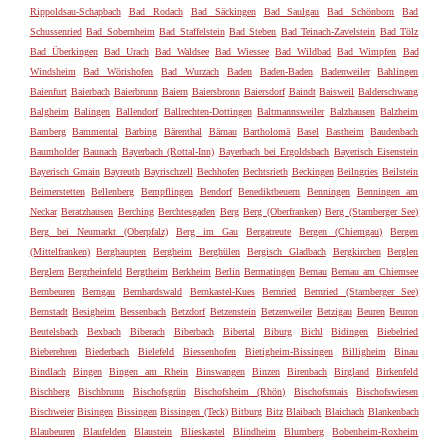
Rippoldsau-Schapbach
Bad Rodach
Bad Säckingen
Bad Saulgau
Bad Schönborn
Bad
Schussenried
Bad Sobernheim
Bad Staffelstein
Bad Steben
Bad Teinach-Zavelstein
Bad Tölz
Bad Überkingen
Bad Urach
Bad Waldsee
Bad Wiessee
Bad Wildbad
Bad Wimpfen
Bad
Windsheim
Bad Wörishofen
Bad Wurzach
Baden
Baden-Baden
Badenweiler
Bahlingen
Baienfurt
Baierbach
Baierbrunn
Baiern
Baiersbronn
Baiersdorf
Baindt
Baisweil
Balderschwang
Balgheim
Balingen
Ballendorf
Ballrechten-Dottingen
Baltmannsweiler
Balzhausen
Balzheim
Bamberg
Bammental
Barbing
Bärenthal
Bärnau
Bartholomä
Basel
Bastheim
Baudenbach
Baumholder
Baunach
Bayerbach (Rottal-Inn)
Bayerbach bei Ergoldsbach
Bayerisch Eisenstein
Bayerisch Gmain
Bayreuth
Bayrischzell
Bechhofen
Bechtsrieth
Beckingen
Beilngries
Beilstein
Beimerstetten
Bellenberg
Bempflingen
Bendorf
Benediktbeuern
Benningen
Benningen am
Neckar
Beratzhausen
Berching
Berchtesgaden
Berg
Berg (Oberfranken)
Berg (Starnberger See)
Berg bei Neumarkt (Oberpfalz)
Berg im Gau
Bergatreute
Bergen (Chiemgau)
Bergen
(Mittelfranken)
Berghaupten
Bergheim
Berghülen
Bergisch Gladbach
Bergkirchen
Berglen
Berglern
Bergrheinfeld
Bergtheim
Berkheim
Berlin
Bermatingen
Bernau
Bernau am Chiemsee
Bernbeuren
Berngau
Bernhardswald
Bernkastel-Kues
Bernried
Bernried (Starnberger See)
Bernstadt
Besigheim
Bessenbach
Betzdorf
Betzenstein
Betzenweiler
Betzigau
Beuren
Beuron
Beutelsbach
Bexbach
Biberach
Biberbach
Bibertal
Biburg
Bichl
Bidingen
Biebelried
Bieberehren
Biederbach
Bielefeld
Biessenhofen
Bietigheim-Bissingen
Billigheim
Binau
Bindlach
Bingen
Bingen am Rhein
Binswangen
Binzen
Birenbach
Birgland
Birkenfeld
Bischberg
Bischbrunn
Bischofsgrün
Bischofsheim (Rhön)
Bischofsmais
Bischofswiesen
Bischweier
Bisingen
Bissingen
Bissingen (Teck)
Bitburg
Bitz
Blaibach
Blaichach
Blankenbach
Blaubeuren
Blaufelden
Blaustein
Blieskastel
Blindheim
Blumberg
Bobenheim-Roxheim