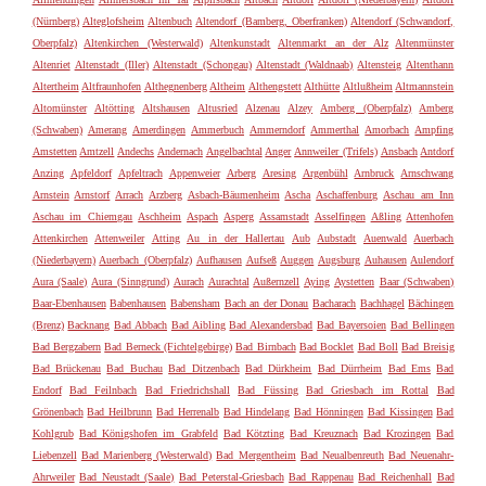
(Nürnberg)
Alteglofsheim
Altenbuch
Altendorf (Bamberg, Oberfranken)
Altendorf (Schwandorf,
Oberpfalz)
Altenkirchen (Westerwald)
Altenkunstadt
Altenmarkt an der Alz
Altenmünster
Altenriet
Altenstadt (Iller)
Altenstadt (Schongau)
Altenstadt (Waldnaab)
Altensteig
Altenthann
Altertheim
Altfraunhofen
Althegnenberg
Altheim
Althengstett
Althütte
Altlußheim
Altmannstein
Altomünster
Altötting
Altshausen
Altusried
Alzenau
Alzey
Amberg (Oberpfalz)
Amberg
(Schwaben)
Amerang
Amerdingen
Ammerbuch
Ammerndorf
Ammerthal
Amorbach
Ampfing
Amstetten
Amtzell
Andechs
Andernach
Angelbachtal
Anger
Annweiler (Trifels)
Ansbach
Antdorf
Anzing
Apfeldorf
Apfeltrach
Appenweier
Arberg
Aresing
Argenbühl
Arnbruck
Arnschwang
Arnstein
Arnstorf
Arrach
Arzberg
Asbach-Bäumenheim
Ascha
Aschaffenburg
Aschau am Inn
Aschau im Chiemgau
Aschheim
Aspach
Asperg
Assamstadt
Asselfingen
Aßling
Attenhofen
Attenkirchen
Attenweiler
Atting
Au in der Hallertau
Aub
Aubstadt
Auenwald
Auerbach
(Niederbayern)
Auerbach (Oberpfalz)
Aufhausen
Aufseß
Auggen
Augsburg
Auhausen
Aulendorf
Aura (Saale)
Aura (Sinngrund)
Aurach
Aurachtal
Außernzell
Aying
Aystetten
Baar (Schwaben)
Baar-Ebenhausen
Babenhausen
Babensham
Bach an der Donau
Bacharach
Bachhagel
Bächingen
(Brenz)
Backnang
Bad Abbach
Bad Aibling
Bad Alexandersbad
Bad Bayersoien
Bad Bellingen
Bad Bergzabern
Bad Berneck (Fichtelgebirge)
Bad Birnbach
Bad Bocklet
Bad Boll
Bad Breisig
Bad Brückenau
Bad Buchau
Bad Ditzenbach
Bad Dürkheim
Bad Dürrheim
Bad Ems
Bad
Endorf
Bad Feilnbach
Bad Friedrichshall
Bad Füssing
Bad Griesbach im Rottal
Bad
Grönenbach
Bad Heilbrunn
Bad Herrenalb
Bad Hindelang
Bad Hönningen
Bad Kissingen
Bad
Kohlgrub
Bad Königshofen im Grabfeld
Bad Kötzting
Bad Kreuznach
Bad Krozingen
Bad
Liebenzell
Bad Marienberg (Westerwald)
Bad Mergentheim
Bad Neualbenreuth
Bad Neuenahr-
Ahrweiler
Bad Neustadt (Saale)
Bad Peterstal-Griesbach
Bad Rappenau
Bad Reichenhall
Bad