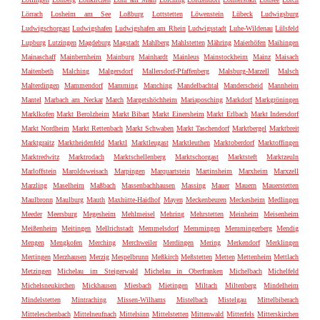
Lörrach
Losheim am See
Loßburg
Lottstetten
Löwenstein
Lübeck
Ludwigsburg
Ludwigschorgast
Ludwigshafen
Ludwigshafen am Rhein
Ludwigsstadt
Luhe-Wildenau
Lülsfeld
Lupburg
Lutzingen
Magdeburg
Magstadt
Mahlberg
Mahlstetten
Mähring
Maierhöfen
Maihingen
Mainaschaff
Mainbernheim
Mainburg
Mainhardt
Mainleus
Mainstockheim
Mainz
Maisach
Maitenbeth
Malching
Malgersdorf
Mallersdorf-Pfaffenberg
Malsburg-Marzell
Malsch
Malterdingen
Mammendorf
Mamming
Manching
Mandelbachtal
Manderscheid
Mannheim
Mantel
Marbach am Neckar
March
Margetshöchheim
Mariaposching
Markdorf
Markgröningen
Marklkofen
Markt Berolzheim
Markt Bibart
Markt Einersheim
Markt Erlbach
Markt Indersdorf
Markt Nordheim
Markt Rettenbach
Markt Schwaben
Markt Taschendorf
Marktbergel
Marktbreit
Marktgraitz
Marktheidenfeld
Marktl
Marktleugast
Marktleuthen
Marktoberdorf
Marktoffingen
Marktredwitz
Marktrodach
Marktschellenberg
Marktschorgast
Marktsteft
Marktzeuln
Marloffstein
Maroldsweisach
Marpingen
Marquartstein
Martinsheim
Marxheim
Marxzell
Marzling
Maselheim
Maßbach
Massenbachhausen
Massing
Mauer
Mauern
Mauerstetten
Maulbronn
Maulburg
Mauth
Maxhütte-Haidhof
Mayen
Meckenbeuren
Meckesheim
Medlingen
Meeder
Meersburg
Megesheim
Mehlmeisel
Mehring
Mehrstetten
Meinheim
Meisenheim
Meißenheim
Meitingen
Mellrichstadt
Memmelsdorf
Memmingen
Memmingerberg
Mendig
Mengen
Mengkofen
Merching
Merchweiler
Merdingen
Mering
Merkendorf
Merklingen
Mertingen
Merzhausen
Merzig
Mespelbrunn
Meßkirch
Meßstetten
Metten
Mettenheim
Mettlach
Metzingen
Michelau im Steigerwald
Michelau in Oberfranken
Michelbach
Michelfeld
Michelsneukirchen
Mickhausen
Miesbach
Mietingen
Miltach
Miltenberg
Mindelheim
Mindelstetten
Mintraching
Missen-Wilhams
Mistelbach
Mistelgau
Mittelbiberach
Mitteleschenbach
Mittelneufnach
Mittelsinn
Mittelstetten
Mittenwald
Mitterfels
Mitterskirchen