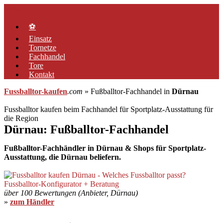
Zum
Menü
Inhalt
springen
⚽
Einsatz
Tornetze
Fachhandel
Tore
Kontakt
Fussballtor-kaufen
.com
» Fußballtor-Fachhandel in
Dürnau
Fussballtor kaufen beim Fachhandel für Sportplatz-Ausstattung für
die Region
Dürnau: Fußballtor-Fachhandel
Fußballtor-Fachhändler in Dürnau & Shops für Sportplatz-
Ausstattung, die Dürnau beliefern.
über 100 Bewertungen (Anbieter, Dürnau)
»
zum Händler