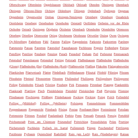
Ofterschwang
Oftersheim
Oggelshausen
Ohlsbach
Ohlstadt
Ohmden
Öhningen
Ohrenbach
Öhringen
Ölbronn-Dürrn
Olching
Oldenburg
Öllingen
Opfenbach
Öpfingen
Oppenau
Oppenheim
Oppenweiler
Ornbau
Orsingen-Nenzingen
Ortenberg
Ortenburg
Osnabrück
Ostelsheim
Osterberg
Osterburken
Osterhofen
Osterzell
Ostfildern
Ostheim vor der Rhön
Osthofen
Ostrach
Östringen
Ötigheim
Ötisheim
Ottenbach
Ottenhofen
Ottenhöfen
Ottensoos
Otterberg
Otterfing
Ottersweier
Otting
Ottobeuren
Ottobrunn
Ottweiler
Otzing
Owen
Owingen
Oy-Mittelberg
Paderborn
Pähl
Painten
Palling
Pappenheim
Parkstein
Parkstetten
Parsberg
Partenstein
Passau
Pastetten
Patersdorf
Paunzhausen
Pechbrunn
Pegnitz
Peißenberg
Peiting
Pemfling
Pentling
Penzberg
Penzing
Perach
Perasdorf
Perkam
Perl
Perlesreut
Petersaurach
Petersdorf
Petershausen
Pettendorf
Petting
Pettstadt
Pfaffenhausen
Pfaffenhofen
Pfaffenhofen
(Glonn)
Pfaffenhofen (Ilm)
Pfaffenhofen (Roth)
Pfaffenweiler
Pfaffing
Pfakofen
Pfalzgrafenweiler
Pfarrkirchen
Pfarrweisach
Pfatter
Pfedelbach
Pfeffenhausen
Pfinztal
Pfofeld
Pförring
Pforzen
Pforzheim
Pfreimd
Pfronstetten
Pfronten
Pfullendorf
Pfullingen
Philippsburg
Philippsreut
Piding
Pielenhofen
Pilsach
Pilsting
Pinzberg
Pirk
Pirmasens
Pittenhart
Planegg
Plankenfels
Plankstadt
Plattling
Plech
Pleidelsheim
Pleinfeld
Pleiskirchen
Pleß
Pleystein
Pliening
Pliezhausen
Plochingen
Plößberg
Plüderhausen
Pocking
Pöcking
Poing
Polch
Pollenfeld
Polling (Mühldorf)
Polling (Weilheim)
Polsingen
Pommelsbrunn
Pommersfelden
Poppenhausen
Poppenricht
Pörnbach
Pösing
Postau
Postbauer-Heng
Postmünster
Potsdam
Pottenstein
Pöttmes
Poxdorf
Prackenbach
Prebitz
Prem
Pressath
Presseck
Pressig
Pretzfeld
Prichsenstadt
Prien am Chiemsee
Priesendorf
Prittriching
Prosselsheim
Prüm
Prutting
Püchersreuth
Puchheim
Pullach im Isartal
Pullenreuth
Pürgen
Puschendorf
Püttlingen
Putzbrunn
Pyrbaum
Quierschied
Radolfzell
Rain (am Lech)
Rain (Niederbayern)
Rainau