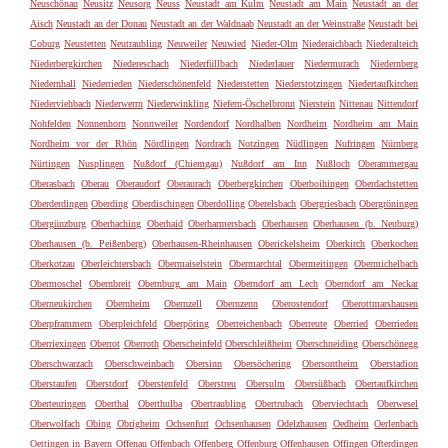
Neuschönau
Neusitz
Neusorg
Neuss
Neustadt am Kulm
Neustadt am Main
Neustadt an der
Aisch
Neustadt an der Donau
Neustadt an der Waldnaab
Neustadt an der Weinstraße
Neustadt bei
Coburg
Neustetten
Neutraubling
Neuweiler
Neuwied
Nieder-Olm
Niederaichbach
Niederalteich
Niederbergkirchen
Niedereschach
Niederfüllbach
Niederlauer
Niedermurach
Niedernberg
Niedernhall
Niederrieden
Niederschönenfeld
Niederstetten
Niederstotzingen
Niedertaufkirchen
Niederviehbach
Niederwerrn
Niederwinkling
Niefern-Öschelbronn
Nierstein
Nittenau
Nittendorf
Nohfelden
Nonnenhorn
Nonnweiler
Nordendorf
Nordhalben
Nordheim
Nordheim am Main
Nordheim vor der Rhön
Nördlingen
Nordrach
Notzingen
Nüdlingen
Nufringen
Nürnberg
Nürtingen
Nusplingen
Nußdorf (Chiemgau)
Nußdorf am Inn
Nußloch
Oberammergau
Oberasbach
Oberau
Oberaudorf
Oberaurach
Oberbergkirchen
Oberboihingen
Oberdachstetten
Oberderdingen
Oberding
Oberdischingen
Oberdolling
Oberelsbach
Obergriesbach
Obergröningen
Obergünzburg
Oberhaching
Oberhaid
Oberharmersbach
Oberhausen
Oberhausen (b. Neuburg)
Oberhausen (b. Peißenberg)
Oberhausen-Rheinhausen
Oberickelsheim
Oberkirch
Oberkochen
Oberkotzau
Oberleichtersbach
Obermaiselstein
Obermarchtal
Obermeitingen
Obermichelbach
Obermoschel
Obernbreit
Obernburg am Main
Oberndorf am Lech
Oberndorf am Neckar
Oberneukirchen
Obernheim
Obernzell
Obernzenn
Oberostendorf
Oberottmarshausen
Oberpframmern
Oberpleichfeld
Oberpöring
Oberreichenbach
Oberreute
Oberried
Oberrieden
Oberriexingen
Oberrot
Oberroth
Oberscheinfeld
Oberschleißheim
Oberschneiding
Oberschönegg
Oberschwarzach
Oberschweinbach
Obersinn
Obersöchering
Obersontheim
Oberstadion
Oberstaufen
Oberstdorf
Oberstenfeld
Oberstreu
Obersulm
Obersüßbach
Obertaufkirchen
Oberteuringen
Oberthal
Oberthulba
Obertraubling
Obertrubach
Oberviechtach
Oberwesel
Oberwolfach
Obing
Obrigheim
Ochsenfurt
Ochsenhausen
Odelzhausen
Oedheim
Oerlenbach
Oettingen in Bayern
Offenau
Offenbach
Offenberg
Offenburg
Offenhausen
Offingen
Ofterdingen