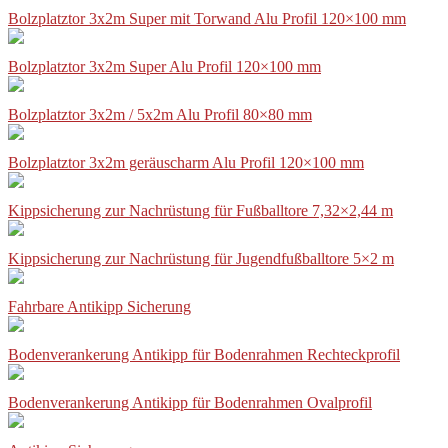
Bolzplatztor 3x2m Super mit Torwand Alu Profil 120×100 mm
Bolzplatztor 3x2m Super Alu Profil 120×100 mm
Bolzplatztor 3x2m / 5x2m Alu Profil 80×80 mm
Bolzplatztor 3x2m geräuscharm Alu Profil 120×100 mm
Kippsicherung zur Nachrüstung für Fußballtore 7,32×2,44 m
Kippsicherung zur Nachrüstung für Jugendfußballtore 5×2 m
Fahrbare Antikipp Sicherung
Bodenverankerung Antikipp für Bodenrahmen Rechteckprofil
Bodenverankerung Antikipp für Bodenrahmen Ovalprofil