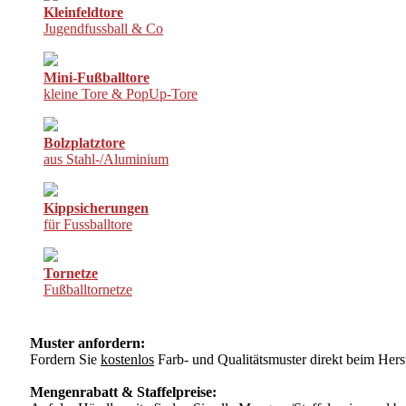
Kleinfeldtore
Jugendfussball & Co
Mini-Fußballtore
kleine Tore & PopUp-Tore
Bolzplatztore
aus Stahl-/Aluminium
Kippsicherungen
für Fussballtore
Tornetze
Fußballtornetze
Muster anfordern:
Fordern Sie
kostenlos
Farb- und Qualitätsmuster direkt beim Herst
Mengenrabatt & Staffelpreise: