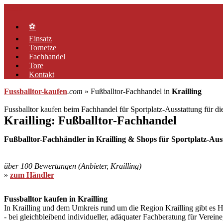
Zum
Menü
Inhalt
springen
⚽
Einsatz
Tornetze
Fachhandel
Tore
Kontakt
Fussballtor-kaufen
.com
» Fußballtor-Fachhandel in
Krailling
Fussballtor kaufen beim Fachhandel für Sportplatz-Ausstattung für d
Krailling: Fußballtor-Fachhandel
Fußballtor-Fachhändler in Krailling & Shops für Sportplatz-Ausst
über 100 Bewertungen (Anbieter, Krailling)
»
zum Händler
Fussballtor kaufen in Krailling
In Krailling und dem Umkreis rund um die Region Krailling gibt es Her
- bei gleichbleibend individueller, adäquater Fachberatung für Verei