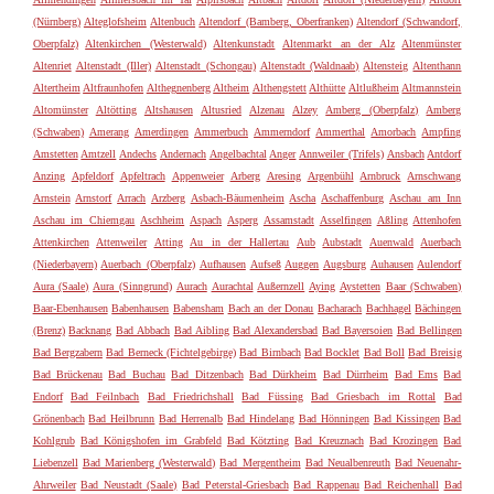
(Nürnberg)
Alteglofsheim
Altenbuch
Altendorf (Bamberg, Oberfranken)
Altendorf (Schwandorf,
Oberpfalz)
Altenkirchen (Westerwald)
Altenkunstadt
Altenmarkt an der Alz
Altenmünster
Altenriet
Altenstadt (Iller)
Altenstadt (Schongau)
Altenstadt (Waldnaab)
Altensteig
Altenthann
Altertheim
Altfraunhofen
Althegnenberg
Altheim
Althengstett
Althütte
Altlußheim
Altmannstein
Altomünster
Altötting
Altshausen
Altusried
Alzenau
Alzey
Amberg (Oberpfalz)
Amberg
(Schwaben)
Amerang
Amerdingen
Ammerbuch
Ammerndorf
Ammerthal
Amorbach
Ampfing
Amstetten
Amtzell
Andechs
Andernach
Angelbachtal
Anger
Annweiler (Trifels)
Ansbach
Antdorf
Anzing
Apfeldorf
Apfeltrach
Appenweier
Arberg
Aresing
Argenbühl
Arnbruck
Arnschwang
Arnstein
Arnstorf
Arrach
Arzberg
Asbach-Bäumenheim
Ascha
Aschaffenburg
Aschau am Inn
Aschau im Chiemgau
Aschheim
Aspach
Asperg
Assamstadt
Asselfingen
Aßling
Attenhofen
Attenkirchen
Attenweiler
Atting
Au in der Hallertau
Aub
Aubstadt
Auenwald
Auerbach
(Niederbayern)
Auerbach (Oberpfalz)
Aufhausen
Aufseß
Auggen
Augsburg
Auhausen
Aulendorf
Aura (Saale)
Aura (Sinngrund)
Aurach
Aurachtal
Außernzell
Aying
Aystetten
Baar (Schwaben)
Baar-Ebenhausen
Babenhausen
Babensham
Bach an der Donau
Bacharach
Bachhagel
Bächingen
(Brenz)
Backnang
Bad Abbach
Bad Aibling
Bad Alexandersbad
Bad Bayersoien
Bad Bellingen
Bad Bergzabern
Bad Berneck (Fichtelgebirge)
Bad Birnbach
Bad Bocklet
Bad Boll
Bad Breisig
Bad Brückenau
Bad Buchau
Bad Ditzenbach
Bad Dürkheim
Bad Dürrheim
Bad Ems
Bad
Endorf
Bad Feilnbach
Bad Friedrichshall
Bad Füssing
Bad Griesbach im Rottal
Bad
Grönenbach
Bad Heilbrunn
Bad Herrenalb
Bad Hindelang
Bad Hönningen
Bad Kissingen
Bad
Kohlgrub
Bad Königshofen im Grabfeld
Bad Kötzting
Bad Kreuznach
Bad Krozingen
Bad
Liebenzell
Bad Marienberg (Westerwald)
Bad Mergentheim
Bad Neualbenreuth
Bad Neuenahr-
Ahrweiler
Bad Neustadt (Saale)
Bad Peterstal-Griesbach
Bad Rappenau
Bad Reichenhall
Bad