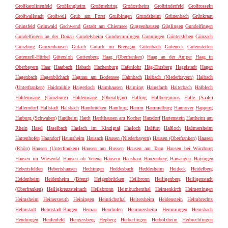
Großkarolinenfeld
Großlangheim
Großmehring
Großostheim
Großrinderfeld
Großrosseln
Großwallstadt
Großweil
Grub am Forst
Gruibingen
Grundsheim
Grünenbach
Grünkraut
Grünsfeld
Grünwald
Gschwend
Gstadt am Chiemsee
Guggenhausen
Güglingen
Gundelfingen
Gundelfingen an der Donau
Gundelsheim
Gundremmingen
Gunningen
Güntersleben
Günzach
Günzburg
Gunzenhausen
Gutach
Gutach im Breisgau
Gütenbach
Guteneck
Gutenstetten
Gutenzell-Hürbel
Gütersloh
Guttenberg
Haag (Oberfranken)
Haag an der Amper
Haag in
Oberbayern
Haar
Haarbach
Habach
Hachenburg
Hafenlohr
Häg-Ehrsberg
Hagelstadt
Hagen
Hagenbach
Hagenbüchach
Hagnau am Bodensee
Hahnbach
Haibach (Niederbayern)
Haibach
(Unterfranken)
Haidmühle
Haigerloch
Haimhausen
Haiming
Hainsfarth
Haiterbach
Halblech
Haldenwang (Günzburg)
Haldenwang (Oberallgäu)
Halfing
Hallbergmoos
Halle (Saale)
Hallerndorf
Hallstadt
Halsbach
Hambrücken
Hamburg
Hamm
Hammelburg
Hannover
Happurg
Harburg (Schwaben)
Hardheim
Hardt
Hardthausen am Kocher
Harsdorf
Hartenstein
Hartheim am
Rhein
Hasel
Haselbach
Haslach im Kinzigtal
Hasloch
Haßfurt
Haßloch
Haßmersheim
Hattenhofen
Haundorf
Haunsheim
Hausach
Hausen (Niederbayern)
Hausen (Oberfranken)
Hausen
(Rhön)
Hausen (Unterfranken)
Hausen am Bussen
Hausen am Tann
Hausen bei Würzburg
Hausen im Wiesental
Hausen ob Verena
Häusern
Hausham
Hauzenberg
Hawangen
Hayingen
Hebertsfelden
Hebertshausen
Hechingen
Heddesbach
Heddesheim
Heideck
Heidelberg
Heidenheim
Heidenheim (Brenz)
Heigenbrücken
Heilbronn
Heiligenberg
Heiligenstadt
(Oberfranken)
Heiligkreuzsteinach
Heilsbronn
Heimbuchenthal
Heimenkirch
Heimertingen
Heimsheim
Heinersreuth
Heiningen
Heinrichsthal
Heitersheim
Heldenstein
Helmbrechts
Helmstadt
Helmstadt-Bargen
Hemau
Hemhofen
Hemmersheim
Hemmingen
Hemsbach
Hendungen
Henfenfeld
Hengersberg
Hepberg
Herbertingen
Herbolzheim
Herbrechtingen