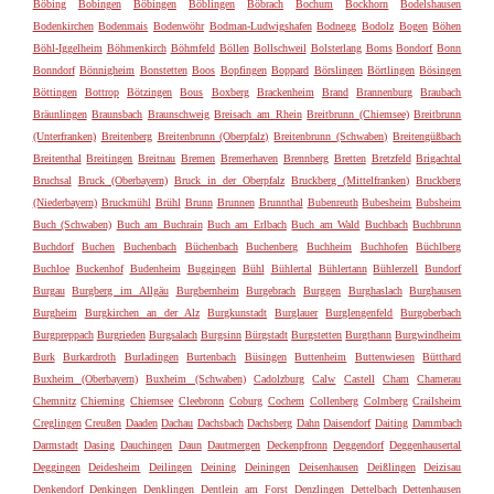
Böbing
Bobingen
Böbingen
Böblingen
Böbrach
Bochum
Bockhorn
Bodelshausen
Bodenkirchen
Bodenmais
Bodenwöhr
Bodman-Ludwigshafen
Bodnegg
Bodolz
Bogen
Böhen
Böhl-Iggelheim
Böhmenkirch
Böhmfeld
Böllen
Bollschweil
Bolsterlang
Boms
Bondorf
Bonn
Bonndorf
Bönnigheim
Bonstetten
Boos
Bopfingen
Boppard
Börslingen
Börtlingen
Bösingen
Böttingen
Bottrop
Bötzingen
Bous
Boxberg
Brackenheim
Brand
Brannenburg
Braubach
Bräunlingen
Braunsbach
Braunschweig
Breisach am Rhein
Breitbrunn (Chiemsee)
Breitbrunn
(Unterfranken)
Breitenberg
Breitenbrunn (Oberpfalz)
Breitenbrunn (Schwaben)
Breitengüßbach
Breitenthal
Breitingen
Breitnau
Bremen
Bremerhaven
Brennberg
Bretten
Bretzfeld
Brigachtal
Bruchsal
Bruck (Oberbayern)
Bruck in der Oberpfalz
Bruckberg (Mittelfranken)
Bruckberg
(Niederbayern)
Bruckmühl
Brühl
Brunn
Brunnen
Brunnthal
Bubenreuth
Bubesheim
Bubsheim
Buch (Schwaben)
Buch am Buchrain
Buch am Erlbach
Buch am Wald
Buchbach
Buchbrunn
Buchdorf
Buchen
Buchenbach
Büchenbach
Buchenberg
Buchheim
Buchhofen
Büchlberg
Buchloe
Buckenhof
Budenheim
Buggingen
Bühl
Bühlertal
Bühlertann
Bühlerzell
Bundorf
Burgau
Burgberg im Allgäu
Burgbernheim
Burgebrach
Burggen
Burghaslach
Burghausen
Burgheim
Burgkirchen an der Alz
Burgkunstadt
Burglauer
Burglengenfeld
Burgoberbach
Burgpreppach
Burgrieden
Burgsalach
Burgsinn
Bürgstadt
Burgstetten
Burgthann
Burgwindheim
Burk
Burkardroth
Burladingen
Burtenbach
Büsingen
Buttenheim
Buttenwiesen
Bütthard
Buxheim (Oberbayern)
Buxheim (Schwaben)
Cadolzburg
Calw
Castell
Cham
Chamerau
Chemnitz
Chieming
Chiemsee
Cleebronn
Coburg
Cochem
Collenberg
Colmberg
Crailsheim
Creglingen
Creußen
Daaden
Dachau
Dachsbach
Dachsberg
Dahn
Daisendorf
Daiting
Dammbach
Darmstadt
Dasing
Dauchingen
Daun
Dautmergen
Deckenpfronn
Deggendorf
Deggenhausertal
Deggingen
Deidesheim
Deilingen
Deining
Deiningen
Deisenhausen
Deißlingen
Deizisau
Denkendorf
Denkingen
Denklingen
Dentlein am Forst
Denzlingen
Dettelbach
Dettenhausen