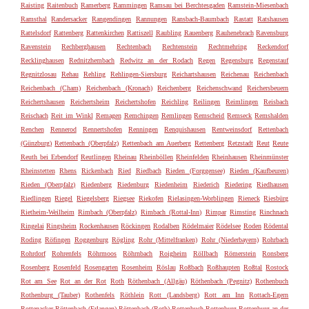
Raisting
Raitenbuch
Ramerberg
Rammingen
Ramsau bei Berchtesgaden
Ramstein-Miesenbach
Ramsthal
Randersacker
Rangendingen
Rannungen
Ransbach-Baumbach
Rastatt
Ratshausen
Rattelsdorf
Rattenberg
Rattenkirchen
Rattiszell
Raubling
Rauenberg
Rauhenebrach
Ravensburg
Ravenstein
Rechberghausen
Rechtenbach
Rechtenstein
Rechtmehring
Reckendorf
Recklinghausen
Rednitzhembach
Redwitz an der Rodach
Regen
Regensburg
Regenstauf
Regnitzlosau
Rehau
Rehling
Rehlingen-Siersburg
Reichartshausen
Reichenau
Reichenbach
Reichenbach (Cham)
Reichenbach (Kronach)
Reichenberg
Reichenschwand
Reichersbeuern
Reichertshausen
Reichertsheim
Reichertshofen
Reichling
Reilingen
Reimlingen
Reisbach
Reischach
Reit im Winkl
Remagen
Remchingen
Remlingen
Remscheid
Remseck
Remshalden
Renchen
Rennerod
Rennertshofen
Renningen
Renquishausen
Rentweinsdorf
Rettenbach
(Günzburg)
Rettenbach (Oberpfalz)
Rettenbach am Auerberg
Rettenberg
Retzstadt
Reut
Reute
Reuth bei Erbendorf
Reutlingen
Rheinau
Rheinböllen
Rheinfelden
Rheinhausen
Rheinmünster
Rheinstetten
Rhens
Rickenbach
Ried
Riedbach
Rieden (Forggensee)
Rieden (Kaufbeuren)
Rieden (Oberpfalz)
Riedenberg
Riedenburg
Riedenheim
Riederich
Riedering
Riedhausen
Riedlingen
Riegel
Riegelsberg
Riegsee
Riekofen
Rielasingen-Worblingen
Rieneck
Riesbürg
Rietheim-Weilheim
Rimbach (Oberpfalz)
Rimbach (Rottal-Inn)
Rimpar
Rimsting
Rinchnach
Ringelai
Ringsheim
Rockenhausen
Röckingen
Rodalben
Rödelmaier
Rödelsee
Roden
Rödental
Roding
Röfingen
Roggenburg
Rögling
Rohr (Mittelfranken)
Rohr (Niederbayern)
Rohrbach
Rohrdorf
Rohrenfels
Röhrmoos
Röhrnbach
Roigheim
Röllbach
Römerstein
Ronsberg
Rosenberg
Rosenfeld
Rosengarten
Rosenheim
Röslau
Roßbach
Roßhaupten
Roßtal
Rostock
Rot am See
Rot an der Rot
Roth
Röthenbach (Allgäu)
Röthenbach (Pegnitz)
Rothenbuch
Rothenburg (Tauber)
Rothenfels
Röthlein
Rott (Landsberg)
Rott am Inn
Rottach-Egern
Rottenacker
Röttenbach (Erlangen)
Röttenbach (Roth)
Rottenbuch
Rottenburg
Rottenburg an der