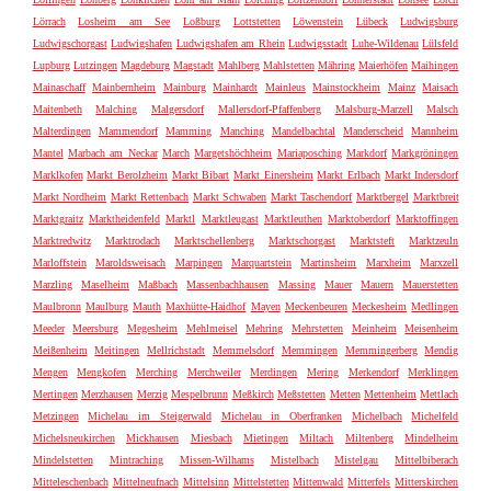
Lörrach
Losheim am See
Loßburg
Lottstetten
Löwenstein
Lübeck
Ludwigsburg
Ludwigschorgast
Ludwigshafen
Ludwigshafen am Rhein
Ludwigsstadt
Luhe-Wildenau
Lülsfeld
Lupburg
Lutzingen
Magdeburg
Magstadt
Mahlberg
Mahlstetten
Mähring
Maierhöfen
Maihingen
Mainaschaff
Mainbernheim
Mainburg
Mainhardt
Mainleus
Mainstockheim
Mainz
Maisach
Maitenbeth
Malching
Malgersdorf
Mallersdorf-Pfaffenberg
Malsburg-Marzell
Malsch
Malterdingen
Mammendorf
Mamming
Manching
Mandelbachtal
Manderscheid
Mannheim
Mantel
Marbach am Neckar
March
Margetshöchheim
Mariaposching
Markdorf
Markgröningen
Marklkofen
Markt Berolzheim
Markt Bibart
Markt Einersheim
Markt Erlbach
Markt Indersdorf
Markt Nordheim
Markt Rettenbach
Markt Schwaben
Markt Taschendorf
Marktbergel
Marktbreit
Marktgraitz
Marktheidenfeld
Marktl
Marktleugast
Marktleuthen
Marktoberdorf
Marktoffingen
Marktredwitz
Marktrodach
Marktschellenberg
Marktschorgast
Marktsteft
Marktzeuln
Marloffstein
Maroldsweisach
Marpingen
Marquartstein
Martinsheim
Marxheim
Marxzell
Marzling
Maselheim
Maßbach
Massenbachhausen
Massing
Mauer
Mauern
Mauerstetten
Maulbronn
Maulburg
Mauth
Maxhütte-Haidhof
Mayen
Meckenbeuren
Meckesheim
Medlingen
Meeder
Meersburg
Megesheim
Mehlmeisel
Mehring
Mehrstetten
Meinheim
Meisenheim
Meißenheim
Meitingen
Mellrichstadt
Memmelsdorf
Memmingen
Memmingerberg
Mendig
Mengen
Mengkofen
Merching
Merchweiler
Merdingen
Mering
Merkendorf
Merklingen
Mertingen
Merzhausen
Merzig
Mespelbrunn
Meßkirch
Meßstetten
Metten
Mettenheim
Mettlach
Metzingen
Michelau im Steigerwald
Michelau in Oberfranken
Michelbach
Michelfeld
Michelsneukirchen
Mickhausen
Miesbach
Mietingen
Miltach
Miltenberg
Mindelheim
Mindelstetten
Mintraching
Missen-Wilhams
Mistelbach
Mistelgau
Mittelbiberach
Mitteleschenbach
Mittelneufnach
Mittelsinn
Mittelstetten
Mittenwald
Mitterfels
Mitterskirchen