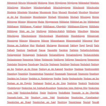
Mitterteich
Mitwitz
Möckmühl
Mödingen
Moers
Mögglingen
Möglingen
Möhrendorf
Mömbris
Mömlingen
Mönchberg
Mönchengladbach
Mönchsdeggingen
Mönchsroth
Mönchweiler
Monheim
Mönsheim
Montabaur
Moorenweis
Moos
Moosach
Moosbach
Moosburg
Moosburg
an der Isar
Moosinning
Moosthenning
Morbach
Mörnsheim
Mosbach
Mössingen
Motten
Möttingen
Mötzing
Mötzingen
Mudau
Muggensturm
Mühlacker
Mühldorf am Inn
Mühlenbach
Mühlhausen
Mühlhausen (Franken)
Mühlhausen (Oberpfalz)
Mühlhausen-Ehingen
Mühlheim
Mühlingen
Muhr am See
Mulfingen
Mülheim-Kärlich
Müllheim
Münchberg
München
Münchingen
Münchsmünster
Münchsteinach
Mundelsheim
Munderkingen
Münnerstadt
Munningen
Münsing
Münsingen
Münster
Münsterhausen
Münstermaifeld
Münstertal
Murg
Murnau am Staffelsee
Murr
Murrhardt
Mutlangen
Mutterstadt
Nabburg
Nagel
Nagold
Naila
Nalbach
Namborn
Nandlstadt
Nassau
Nassenfels
Nastätten
Nattheim
Neckarbischofsheim
Neckargemünd
Neckargerach
Neckarsulm
Neckartailfingen
Neckartenzlingen
Neckarwestheim
Neckarzimmern
Neenstetten
Nehren
Neidenstein
Neidlingen
Nellingen
Nennslingen
Nerenstetten
Neresheim
Nersingen
Nesselwang
Neu-Ulm
Neubeuern
Neubiberg
Neubrunn
Neubulach
Neuburg
am Inn
Neuburg an der Donau
Neuburg an der Kammel
Neuching
Neudenau
Neudrossenfeld
Neuenburg
Neuenbürg
Neuendettelsau
Neuendorf
Neuenmarkt
Neuenstadt
Neuenstein
Neuerburg
Neufahrn bei Freising
Neufahrn in Niederbayern
Neuffen
Neufra
Neufraunhofen
Neuhaus am Inn
Neuhaus an der Pegnitz
Neuhausen
Neuhof an der Zenn
Neuhütten
Neukirch
Neukirchen
(Niederbayern)
Neukirchen bei Sulzbach-Rosenberg
Neukirchen beim Heiligen Blut
Neukirchen
vorm Wald
Neukirchen-Balbini
Neuler
Neulingen
Neulußheim
Neumarkt in der Oberpfalz
Neumarkt-Sankt Veit
Neunburg vorm Wald
Neunkirchen
Neunkirchen (Unterfranken)
Neunkirchen am Brand
Neunkirchen am Sand
Neuötting
Neureichenau
Neuried
Neusäß