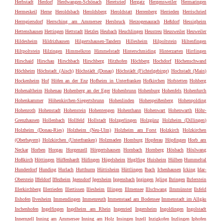
Herbstadt
Herdorf
Herdwangen-Schönach
Heretsried
Hergatz
Hergensweiler
Hermaringen
Hermeskeil
Herne
Heroldsbach
Heroldsberg
Heroldstatt
Herrenberg
Herrieden
Herrischried
Herrngiersdorf
Herrsching am Ammersee
Hersbruck
Herzogenaurach
Heßdorf
Hessigheim
Hettenshausen
Hettingen
Hettstadt
Hetzles
Heubach
Heuchlingen
Heustreu
Heusweiler
Heuweiler
Hildesheim
Hildrizhausen
Hilgertshausen-Tandern
Hillesheim
Hilpoltstein
Hiltenfingen
Hiltpoltstein
Hilzingen
Himmelkron
Himmelstadt
Hinterschmiding
Hinterzarten
Hirrlingen
Hirschaid
Hirschau
Hirschbach
Hirschberg
Hitzhofen
Höchberg
Hochdorf
Höchenschwand
Höchheim
Höchstadt (Aisch)
Höchstädt (Donau)
Höchstädt (Fichtelgebirge)
Hochstadt (Main)
Hockenheim
Hof
Höfen an der Enz
Hofheim in Unterfranken
Hofkirchen
Hofstetten
Hohberg
Hohenaltheim
Hohenau
Hohenberg an der Eger
Hohenbrunn
Hohenburg
Hohenfels
Hohenfurch
Hohenkammer
Höhenkirchen-Siegertsbrunn
Hohenlinden
Hohenpeißenberg
Hohenpolding
Hohenroth
Hohenstadt
Hohenstein
Hohentengen
Hohenthann
Hohenwart
Hohenwarth
Höhr-
Grenzhausen
Hollenbach
Hollfeld
Hollstadt
Holzgerlingen
Holzgünz
Holzheim (Dillingen)
Holzheim (Donau-Ries)
Holzheim (Neu-Ulm)
Holzheim am Forst
Holzkirch
Holzkirchen
(Oberbayern)
Holzkirchen (Unterfranken)
Holzmaden
Homburg
Hopferau
Höpfingen
Horb am
Neckar
Horben
Horgau
Horgenzell
Hörgertshausen
Hornbach
Hornberg
Hösbach
Höslwang
Hoßkirch
Höttingen
Hüffenhardt
Hüfingen
Hügelsheim
Huglfing
Huisheim
Hülben
Hummeltal
Hunderdorf
Hunding
Hurlach
Hutthurm
Hüttisheim
Hüttlingen
Ibach
Ichenhausen
Icking
Idar-
Oberstein
Iffeldorf
Iffezheim
Igensdorf
Igersheim
Iggensbach
Iggingen
Igling
Ihringen
Ihrlerstein
Illerkirchberg
Illerrieden
Illertissen
Illesheim
Illingen
Illmensee
Illschwang
Ilmmünster
Ilsfeld
Ilshofen
Ilvesheim
Immendingen
Immenreuth
Immenstaad am Bodensee
Immenstadt im Allgäu
Inchenhofen
Ingelfingen
Ingelheim am Rhein
Ingenried
Ingersheim
Ingoldingen
Ingolstadt
Innernzell
Inning am Ammersee
Inning am Holz
Insingen
Inzell
Inzigkofen
Inzlingen
Iphofen