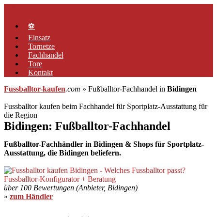
Zum
Menü
Inhalt
springen
⚽
Einsatz
Tornetze
Fachhandel
Tore
Kontakt
Fussballtor-kaufen
.com
» Fußballtor-Fachhandel in
Bidingen
Fussballtor kaufen beim Fachhandel für Sportplatz-Ausstattung für
die Region
Bidingen: Fußballtor-Fachhandel
Fußballtor-Fachhändler in Bidingen & Shops für Sportplatz-
Ausstattung, die Bidingen beliefern.
über 100 Bewertungen (Anbieter, Bidingen)
»
zum Händler