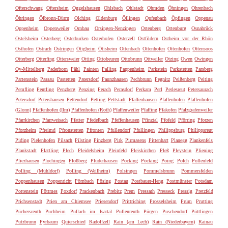
Ofterschwang
Oftersheim
Oggelshausen
Ohlsbach
Ohlstadt
Ohmden
Öhningen
Ohrenbach
Öhringen
Ölbronn-Dürrn
Olching
Oldenburg
Öllingen
Opfenbach
Öpfingen
Oppenau
Oppenheim
Oppenweiler
Ornbau
Orsingen-Nenzingen
Ortenberg
Ortenburg
Osnabrück
Ostelsheim
Osterberg
Osterburken
Osterhofen
Osterzell
Ostfildern
Ostheim vor der Rhön
Osthofen
Ostrach
Östringen
Ötigheim
Ötisheim
Ottenbach
Ottenhofen
Ottenhöfen
Ottensoos
Otterberg
Otterfing
Ottersweier
Otting
Ottobeuren
Ottobrunn
Ottweiler
Otzing
Owen
Owingen
Oy-Mittelberg
Paderborn
Pähl
Painten
Palling
Pappenheim
Parkstein
Parkstetten
Parsberg
Partenstein
Passau
Pastetten
Patersdorf
Paunzhausen
Pechbrunn
Pegnitz
Peißenberg
Peiting
Pemfling
Pentling
Penzberg
Penzing
Perach
Perasdorf
Perkam
Perl
Perlesreut
Petersaurach
Petersdorf
Petershausen
Pettendorf
Petting
Pettstadt
Pfaffenhausen
Pfaffenhofen
Pfaffenhofen
(Glonn)
Pfaffenhofen (Ilm)
Pfaffenhofen (Roth)
Pfaffenweiler
Pfaffing
Pfakofen
Pfalzgrafenweiler
Pfarrkirchen
Pfarrweisach
Pfatter
Pfedelbach
Pfeffenhausen
Pfinztal
Pfofeld
Pförring
Pforzen
Pforzheim
Pfreimd
Pfronstetten
Pfronten
Pfullendorf
Pfullingen
Philippsburg
Philippsreut
Piding
Pielenhofen
Pilsach
Pilsting
Pinzberg
Pirk
Pirmasens
Pittenhart
Planegg
Plankenfels
Plankstadt
Plattling
Plech
Pleidelsheim
Pleinfeld
Pleiskirchen
Pleß
Pleystein
Pliening
Pliezhausen
Plochingen
Plößberg
Plüderhausen
Pocking
Pöcking
Poing
Polch
Pollenfeld
Polling (Mühldorf)
Polling (Weilheim)
Polsingen
Pommelsbrunn
Pommersfelden
Poppenhausen
Poppenricht
Pörnbach
Pösing
Postau
Postbauer-Heng
Postmünster
Potsdam
Pottenstein
Pöttmes
Poxdorf
Prackenbach
Prebitz
Prem
Pressath
Presseck
Pressig
Pretzfeld
Prichsenstadt
Prien am Chiemsee
Priesendorf
Prittriching
Prosselsheim
Prüm
Prutting
Püchersreuth
Puchheim
Pullach im Isartal
Pullenreuth
Pürgen
Puschendorf
Püttlingen
Putzbrunn
Pyrbaum
Quierschied
Radolfzell
Rain (am Lech)
Rain (Niederbayern)
Rainau