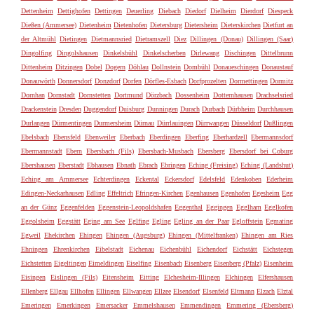
Dettenheim
Dettighofen
Dettingen
Deuerling
Diebach
Diedorf
Dielheim
Dierdorf
Diespeck
Dießen (Ammersee)
Dietenheim
Dietenhofen
Dietersburg
Dietersheim
Dieterskirchen
Dietfurt an
der Altmühl
Dietingen
Dietmannsried
Dietramszell
Diez
Dillingen (Donau)
Dillingen (Saar)
Dingolfing
Dingolshausen
Dinkelsbühl
Dinkelscherben
Dirlewang
Dischingen
Dittelbrunn
Dittenheim
Ditzingen
Dobel
Dogern
Döhlau
Dollnstein
Dombühl
Donaueschingen
Donaustauf
Donauwörth
Donnersdorf
Donzdorf
Dorfen
Dörfles-Esbach
Dorfprozelten
Dormettingen
Dormitz
Dornhan
Dornstadt
Dornstetten
Dortmund
Dörzbach
Dossenheim
Dotternhausen
Drachselsried
Drackenstein
Dresden
Duggendorf
Duisburg
Dunningen
Durach
Durbach
Dürbheim
Durchhausen
Durlangen
Dürmentingen
Durmersheim
Dürnau
Dürrlauingen
Dürrwangen
Düsseldorf
Dußlingen
Ebelsbach
Ebensfeld
Ebenweiler
Eberbach
Eberdingen
Eberfing
Eberhardzell
Ebermannsdorf
Ebermannstadt
Ebern
Ebersbach (Fils)
Ebersbach-Musbach
Ebersberg
Ebersdorf bei Coburg
Ebershausen
Eberstadt
Ebhausen
Ebnath
Ebrach
Ebringen
Eching (Freising)
Eching (Landshut)
Eching am Ammersee
Echterdingen
Eckental
Eckersdorf
Edelsfeld
Edenkoben
Ederheim
Edingen-Neckarhausen
Edling
Effeltrich
Efringen-Kirchen
Egenhausen
Egenhofen
Egesheim
Egg
an der Günz
Eggenfelden
Eggenstein-Leopoldshafen
Eggenthal
Eggingen
Egglham
Egglkofen
Eggolsheim
Eggstätt
Eging am See
Eglfing
Egling
Egling an der Paar
Egloffstein
Egmating
Egweil
Ehekirchen
Ehingen
Ehingen (Augsburg)
Ehingen (Mittelfranken)
Ehingen am Ries
Ehningen
Ehrenkirchen
Eibelstadt
Eichenau
Eichenbühl
Eichendorf
Eichstätt
Eichstegen
Eichstetten
Eigeltingen
Eimeldingen
Eiselfing
Eisenbach
Eisenberg
Eisenberg (Pfalz)
Eisenheim
Eisingen
Eislingen (Fils)
Eitensheim
Eitting
Elchesheim-Illingen
Elchingen
Elfershausen
Ellenberg
Ellgau
Ellhofen
Ellingen
Ellwangen
Ellzee
Elsendorf
Elsenfeld
Eltmann
Elzach
Elztal
Emeringen
Emerkingen
Emersacker
Emmelshausen
Emmendingen
Emmering (Ebersberg)