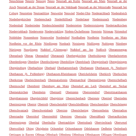
Neuschönau
Neusitz
Neusorg
Neuss
Neustadt am Kulm
Neustadt am Main
Neustadt an der
Aisch
Neustadt an der Donau
Neustadt an der Waldnaab
Neustadt an der Weinstraße
Neustadt bei
Coburg
Neustetten
Neutraubling
Neuweiler
Neuwied
Nieder-Olm
Niederaichbach
Niederalteich
Niederbergkirchen
Niedereschach
Niederfüllbach
Niederlauer
Niedermurach
Niedernberg
Niedernhall
Niederrieden
Niederschönenfeld
Niederstetten
Niederstotzingen
Niedertaufkirchen
Niederviehbach
Niederwerrn
Niederwinkling
Niefern-Öschelbronn
Nierstein
Nittenau
Nittendorf
Nohfelden
Nonnenhorn
Nonnweiler
Nordendorf
Nordhalben
Nordheim
Nordheim am Main
Nordheim vor der Rhön
Nördlingen
Nordrach
Notzingen
Nüdlingen
Nufringen
Nürnberg
Nürtingen
Nusplingen
Nußdorf (Chiemgau)
Nußdorf am Inn
Nußloch
Oberammergau
Oberasbach
Oberau
Oberaudorf
Oberaurach
Oberbergkirchen
Oberboihingen
Oberdachstetten
Oberderdingen
Oberding
Oberdischingen
Oberdolling
Oberelsbach
Obergriesbach
Obergröningen
Obergünzburg
Oberhaching
Oberhaid
Oberharmersbach
Oberhausen
Oberhausen (b. Neuburg)
Oberhausen (b. Peißenberg)
Oberhausen-Rheinhausen
Oberickelsheim
Oberkirch
Oberkochen
Oberkotzau
Oberleichtersbach
Obermaiselstein
Obermarchtal
Obermeitingen
Obermichelbach
Obermoschel
Obernbreit
Obernburg am Main
Oberndorf am Lech
Oberndorf am Neckar
Oberneukirchen
Obernheim
Obernzell
Obernzenn
Oberostendorf
Oberottmarshausen
Oberpframmern
Oberpleichfeld
Oberpöring
Oberreichenbach
Oberreute
Oberried
Oberrieden
Oberriexingen
Oberrot
Oberroth
Oberscheinfeld
Oberschleißheim
Oberschneiding
Oberschönegg
Oberschwarzach
Oberschweinbach
Obersinn
Obersöchering
Obersontheim
Oberstadion
Oberstaufen
Oberstdorf
Oberstenfeld
Oberstreu
Obersulm
Obersüßbach
Obertaufkirchen
Oberteuringen
Oberthal
Oberthulba
Obertraubling
Obertrubach
Oberviechtach
Oberwesel
Oberwolfach
Obing
Obrigheim
Ochsenfurt
Ochsenhausen
Odelzhausen
Oedheim
Oerlenbach
Oettingen in Bayern
Offenau
Offenbach
Offenberg
Offenburg
Offenhausen
Offingen
Ofterdingen