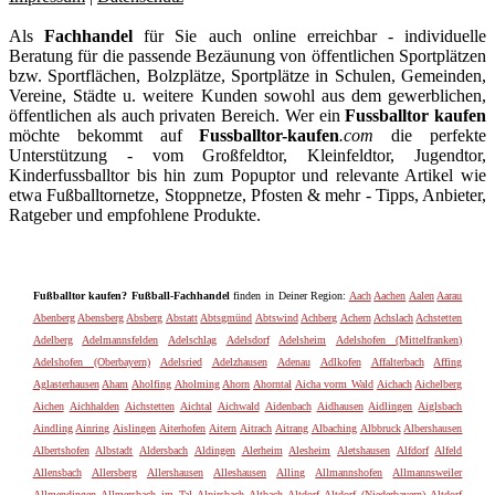
Als
Fachhandel
für Sie auch online erreichbar - individuelle
Beratung für die passende Bezäunung von öffentlichen Sportplätzen
bzw. Sportflächen, Bolzplätze, Sportplätze in Schulen, Gemeinden,
Vereine, Städte u. weitere Kunden sowohl aus dem gewerblichen,
öffentlichen als auch privaten Bereich. Wer ein
Fussballtor kaufen
möchte bekommt auf
Fussballtor-kaufen
.com
die perfekte
Unterstützung - vom Großfeldtor, Kleinfeldtor, Jugendtor,
Kinderfussballtor bis hin zum Popuptor und relevante Artikel wie
etwa Fußballtornetze, Stoppnetze, Pfosten & mehr - Tipps, Anbieter,
Ratgeber und empfohlene Produkte.
Fußballtor kaufen? Fußball-Fachhandel
finden in Deiner Region:
Aach
Aachen
Aalen
Aarau
Abenberg
Abensberg
Absberg
Abstatt
Abtsgmünd
Abtswind
Achberg
Achern
Achslach
Achstetten
Adelberg
Adelmannsfelden
Adelschlag
Adelsdorf
Adelsheim
Adelshofen (Mittelfranken)
Adelshofen (Oberbayern)
Adelsried
Adelzhausen
Adenau
Adlkofen
Affalterbach
Affing
Aglasterhausen
Aham
Aholfing
Aholming
Ahorn
Ahorntal
Aicha vorm Wald
Aichach
Aichelberg
Aichen
Aichhalden
Aichstetten
Aichtal
Aichwald
Aidenbach
Aidhausen
Aidlingen
Aiglsbach
Aindling
Ainring
Aislingen
Aiterhofen
Aitern
Aitrach
Aitrang
Albaching
Albbruck
Albershausen
Albertshofen
Albstadt
Aldersbach
Aldingen
Alerheim
Alesheim
Aletshausen
Alfdorf
Alfeld
Allensbach
Allersberg
Allershausen
Alleshausen
Alling
Allmannshofen
Allmannsweiler
Allmendingen
Allmersbach im Tal
Alpirsbach
Altbach
Altdorf
Altdorf (Niederbayern)
Altdorf