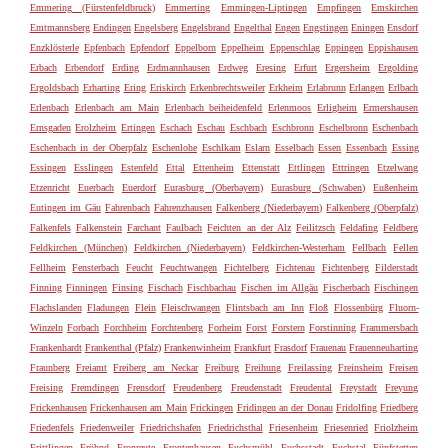
Emmering (Fürstenfeldbruck)
Emmerting
Emmingen-Liptingen
Empfingen
Emskirchen
Emtmannsberg
Endingen
Engelsberg
Engelsbrand
Engelthal
Engen
Engstingen
Eningen
Ensdorf
Enzklösterle
Epfenbach
Epfendorf
Eppelborn
Eppelheim
Eppenschlag
Eppingen
Eppishausen
Erbach
Erbendorf
Erding
Erdmannhausen
Erdweg
Eresing
Erfurt
Ergersheim
Ergolding
Ergoldsbach
Erharting
Ering
Eriskirch
Erkenbrechtsweiler
Erkheim
Erlabrunn
Erlangen
Erlbach
Erlenbach
Erlenbach am Main
Erlenbach beiheidenfeld
Erlenmoos
Erligheim
Ermershausen
Ernsgaden
Erolzheim
Ertingen
Eschach
Eschau
Eschbach
Eschbronn
Eschelbronn
Eschenbach
Eschenbach in der Oberpfalz
Eschenlohe
Eschlkam
Eslarn
Esselbach
Essen
Essenbach
Essing
Essingen
Esslingen
Estenfeld
Ettal
Ettenheim
Ettenstatt
Ettlingen
Ettringen
Etzelwang
Etzenricht
Euerbach
Euerdorf
Eurasburg (Oberbayern)
Eurasburg (Schwaben)
Eußenheim
Eutingen im Gäu
Fahrenbach
Fahrenzhausen
Falkenberg (Niederbayern)
Falkenberg (Oberpfalz)
Falkenfels
Falkenstein
Farchant
Faulbach
Feichten an der Alz
Feilitzsch
Feldafing
Feldberg
Feldkirchen (München)
Feldkirchen (Niederbayern)
Feldkirchen-Westerham
Fellbach
Fellen
Fellheim
Fensterbach
Feucht
Feuchtwangen
Fichtelberg
Fichtenau
Fichtenberg
Filderstadt
Finning
Finningen
Finsing
Fischach
Fischbachau
Fischen im Allgäu
Fischerbach
Fischingen
Flachslanden
Fladungen
Flein
Fleischwangen
Flintsbach am Inn
Floß
Flossenbürg
Fluorn-
Winzeln
Forbach
Forchheim
Forchtenberg
Forheim
Forst
Forstern
Forstinning
Frammersbach
Frankenhardt
Frankenthal (Pfalz)
Frankenwinheim
Frankfurt
Frasdorf
Frauenau
Frauenneuharting
Fraunberg
Freiamt
Freiberg am Neckar
Freiburg
Freihung
Freilassing
Freinsheim
Freisen
Freising
Fremdingen
Frensdorf
Freudenberg
Freudenstadt
Freudental
Freystadt
Freyung
Frickenhausen
Frickenhausen am Main
Frickingen
Fridingen an der Donau
Fridolfing
Friedberg
Friedenfels
Friedenweiler
Friedrichshafen
Friedrichsthal
Friesenheim
Friesenried
Friolzheim
Frittlingen
Fröhnd
Fronreute
Frontenhausen
Fuchsmühl
Fuchsstadt
Fuchstal
Fünfstetten