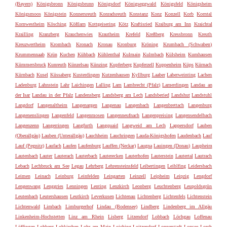
(Bayern)
Königsbronn
Königsbrunn
Königsdorf
Königseggwald
Königsfeld
Königsheim
Königsmoos
Königstein
Konnersreuth
Konradsreuth
Konstanz
Konz
Konzell
Korb
Korntal
Kornwestheim
Kösching
Kößlarn
Kottgeisering
Kötz
Kraftisried
Kraiburg am Inn
Kraichtal
Krailling
Kranzberg
Krauchenwies
Krautheim
Krefeld
Kreßberg
Kressbronn
Kreuth
Kreuzwertheim
Krombach
Kronach
Kronau
Kronburg
Kröning
Krumbach (Schwaben)
Krummennaab
Krün
Kuchen
Kühbach
Kühlenthal
Kulmain
Kulmbach
Külsheim
Kumhausen
Kümmersbruck
Kunreuth
Künzelsau
Künzing
Kupferberg
Kupferzell
Kuppenheim
Küps
Kürnach
Kürnbach
Kusel
Küssaberg
Kusterdingen
Kutzenhausen
Kyllburg
Laaber
Laberweinting
Lachen
Ladenburg
Lahnstein
Lahr
Laichingen
Lalling
Lam
Lambrecht (Pfalz)
Lamerdingen
Landau an
der Isar
Landau in der Pfalz
Landensberg
Landsberg am Lech
Landsberied
Landshut
Landstuhl
Langdorf
Langenaltheim
Langenargen
Langenau
Langenbach
Langenbrettach
Langenburg
Langenenslingen
Langenfeld
Langenmosen
Langenneufnach
Langenpreising
Langensendelbach
Langenzenn
Langerringen
Langfurth
Langquaid
Langweid am Lech
Lappersdorf
Lauben
(Oberallgäu)
Lauben (Unterallgäu)
Lauchheim
Lauchringen
Lauda-Königshofen
Laudenbach
Lauf
Lauf (Pegnitz)
Laufach
Laufen
Laufenburg
Lauffen (Neckar)
Laugna
Lauingen (Donau)
Laupheim
Lautenbach
Lauter
Lauterach
Lauterbach
Lauterecken
Lauterhofen
Lauterstein
Lautertal
Lautrach
Lebach
Lechbruck am See
Legau
Lehrberg
Lehrensteinsfeld
Leibertingen
Leiblfing
Leidersbach
Leimen
Leinach
Leinburg
Leinfelden
Leingarten
Leinzell
Leipheim
Leipzig
Lengdorf
Lengenwang
Lenggries
Lenningen
Lenting
Lenzkirch
Leonberg
Leuchtenberg
Leupoldsgrün
Leutenbach
Leutershausen
Leutkirch
Leverkusen
Lichtenau
Lichtenberg
Lichtenfels
Lichtenstein
Lichtenwald
Limbach
Limburgerhof
Lindau (Bodensee)
Lindberg
Lindenberg im Allgäu
Linkenheim-Hochstetten
Linz am Rhein
Lisberg
Litzendorf
Lobbach
Löchgau
Loffenau
Löffingen
Lohberg
Lohkirchen
Lohr am Main
Loiching
Loitzendorf
Lonnerstadt
Lonsee
Lorch