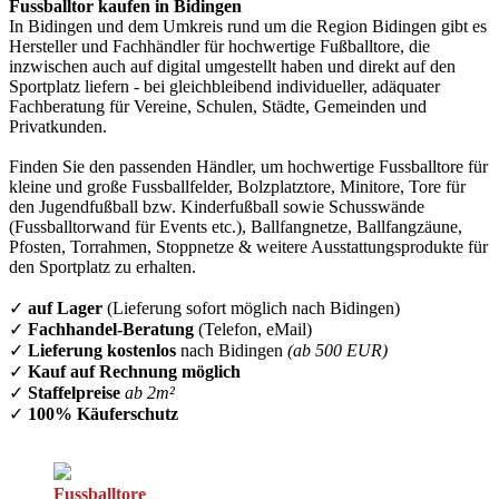
Fussballtor kaufen in Bidingen
In Bidingen und dem Umkreis rund um die Region Bidingen gibt es
Hersteller und Fachhändler für hochwertige Fußballtore, die
inzwischen auch auf digital umgestellt haben und direkt auf den
Sportplatz liefern - bei gleichbleibend individueller, adäquater
Fachberatung für Vereine, Schulen, Städte, Gemeinden und
Privatkunden.
Finden Sie den passenden Händler, um hochwertige Fussballtore für
kleine und große Fussballfelder, Bolzplatztore, Minitore, Tore für
den Jugendfußball bzw. Kinderfußball sowie Schusswände
(Fussballtorwand für Events etc.), Ballfangnetze, Ballfangzäune,
Pfosten, Torrahmen, Stoppnetze & weitere Ausstattungsprodukte für
den Sportplatz zu erhalten.
✓
auf Lager
(Lieferung sofort möglich nach Bidingen)
✓
Fachhandel-Beratung
(Telefon, eMail)
✓
Lieferung kostenlos
nach Bidingen
(ab 500 EUR)
✓
Kauf auf Rechnung möglich
✓
Staffelpreise
ab 2m²
✓
100% Käuferschutz
Fussballtore