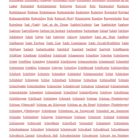
Laaber
Rottendorf
Rotthalmünster
Röttingen
Rottweil
Rötz
Rückersdorf
Rückholz
Rudelzhausen
Rüdenau
Rüdenhausen
Ruderatshofen
Rudersberg
Ruderting
Rugendorf
Rügland
Ruhmannsfelden
Ruhpolding
Ruhr
Ruhstorf (Rott)
Rümmingen
Runding
Ruppertshofen
Rust
Rutesheim
Saal (Saale)
Saal an der Donau
Saaldorf-Surheim
Saar
Saarbrücken
Saarburg
Saarlouis
Saarwellingen
Sachsen bei Ansbach
Sachsenheim
Sachsenkam
Sailauf
Salach
Salching
Saldenburg
Salem
Salgen
Salz
Salzgitter
Salzweg
Samerberg
Sand am Main
Sandberg
Sandhausen
Sankt Englmar
Sankt Goar
Sankt Goarshausen
Sankt Oswald-Riedlhütte
Sankt
Wolfgang
Sasbach
Sasbachwalden
Satteldorf
Sauerlach
Sauldorf
Saulgrub
Schaffhausen
Schäftlarn
Schalkham
Schallbach
Schallstadt
Schauenstein
Schaufling
Schechen
Schechingen
Scheer
Schefflenz
Scheidegg
Scheinfeld
Schelklingen
Schemmerhofen
Schenkenzell
Schernfeld
Scherstetten
Scheßlitz
Scheuring
Scheyern
Schierling
Schifferstadt
Schiffweiler
Schillingsfürst
Schiltach
Schiltberg
Schirmitz
Schirnding
Schlaitdorf
Schlammersdorf
Schlat
Schleching
Schlehdorf
Schliengen
Schlier
Schlierbach
Schliersee
Schluchsee
Schlüsselfeld
Schmelz
Schmidgaden
Schmidmühlen
Schmiechen
Schnabelwaid
Schnaitsee
Schnaittach
Schnaittenbach
Schneckenlohe
Schneeberg
Schneizlreuth
Schnelldorf
Schnürpflingen
Schöfweg
Schollbrunn
Schöllkrippen
Schöllnach
Schömberg
Schonach
Schönaich
Schönau
Schönau (Niederbayern)
Schönau (Odenwald)
Schönau am Königssee
Schönau an der Brend
Schönberg (Niederbayern)
Schönberg (Oberbayern)
Schönbrunn
Schönbrunn im Steigerwald
Schondorf am Ammersee
Schondra
Schönenberg
Schongau
Schöngeising
Schönsee
Schonstett
Schöntal
Schönthal
Schonungen
Schönwald
Schopfheim
Schopfloch
Schorndorf
Schramberg
Schriesheim
Schrobenhausen
Schrozberg
Schuttertal
Schutterwald
Schwabach
Schwabbruck
Schwabhausen
Schwäbisch Gmünd
Schwäbisch Hall
Schwabmünchen
Schwabsoien
Schwaig bei Nürnberg