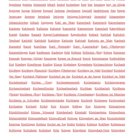
Ippesheim
Ipsheim
Irchenrieth
Irlbach
Irndorf
Irschenberg
Irsee
Isen
Ismaning
Isny im Allgäu
Ispringen
Issigau
Ittlingen
Itzgrund
Jachenau
Jagsthausen
Jagstzell
Jandelsbrunn
Jena
Jengen
Jesenwang
Jestetten
Jettenbach
Jettingen
Jettingen-Scheppach
Jetzendorf
Johannesberg
Johanniskirchen
Julbach
Jungingen
Kahl am Main
Kaisersbach
Kaisersesch
Kaiserslautern
Kaisheim
Kalchreuth
Kallmünz
Kaltental
Kammeltal
Kammerstein
Kammlach
Kämpfelbach
Kandel
Kandern
Kanzach
Kappel-Grafenhausen
Kappelrodeck
Karbach
Karlsbad
Karlsdorf-
Neuthard
Karlsfeld
Karlshuld
Karlskron
Karlsruhe
Karlstadt
Karlstein am Main
Karsbach
Kasendorf
Kassel
Kastellaun
Kastl (Kemnath)
Kastl (Lauterachtal)
Kastl (Oberbayern)
Katzenelnbogen
Kaub
Kaufbeuren
Kaufering
Kehl
Kelheim
Kellmünz (Iller)
Keltern
Kemmern
Kemnath
Kempten (Allgäu)
Kenzingen
Kernen im Remstal
Ketsch
Kettershausen
Kiefersfelden
Kiel
Kienberg
Kieselbronn
Kinding
Kinsau
Kipfenberg
Kippenheim
Kirchanschöring
Kirchardt
Kirchberg
Kirchberg (Hunsrück)
Kirchberg (Oberbayern)
Kirchberg im Wald
Kirchdorf
Kirchdorf
(bei Haag)
Kirchdorf (Hallertau)
Kirchdorf am Inn
Kirchdorf an der Amper
Kirchdorf im Wald
Kirchehrenbach
Kirchen (Sieg)
Kirchendemenreuth
Kirchenlamitz
Kirchenpingarten
Kirchensittenbach
Kirchentellinsfurt
Kirchenthumbach
Kirchham
Kirchhaslach
Kirchheim
(Neckar)
Kirchheim (Ries)
Kirchheim (Teck)
Kirchheim (Unterfranken)
Kirchheim bei München
Kirchheim in Schwaben
Kirchheimbolanden
Kirchlauter
Kirchroth
Kirchseeon
Kirchweidach
Kirchzarten
Kirchzell
Kirkel
Kirn
Kissing
Kißlegg
Kist
Kitzingen
Kleinaitingen
Kleinblittersdorf
Kleines Wiesental
Kleinheubach
Kleinkahl
Kleinlangheim
Kleinostheim
Kleinrinderfeld
Kleinsendelbach
Kleinwallstadt
Klettgau
Klingenberg am Main
Klosterlechfeld
Knetzgau
Knittlingen
Koblenz
Kochel am See
Köditz
Ködnitz
Köfering
Kohlberg
Kolbermoor
Kolbingen
Kolitzheim
Kollnburg
Köln
Köngen
Königheim
Königsbach-Stein
Königsberg