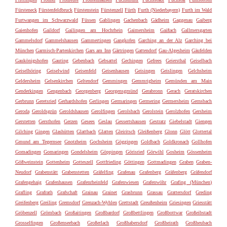
Fürsteneck
Fürstenfeldbruck
Fürstenstein
Fürstenzell
Fürth
Furth (Niederbayern)
Furth im Wald
Furtwangen im Schwarzwald
Füssen
Gablingen
Gachenbach
Gädheim
Gaggenau
Gaiberg
Gaienhofen
Gaildorf
Gailingen am Hochrhein
Gaimersheim
Gaißach
Gallmersgarten
Gammelsdorf
Gammelshausen
Gammertingen
Gangkofen
Garching an der Alz
Garching bei
München
Garmisch-Partenkirchen
Gars am Inn
Gärtringen
Gattendorf
Gau-Algesheim
Gäufelden
Gaukönigshofen
Gauting
Gebenbach
Gebsattel
Gechingen
Gefrees
Geiersthal
Geiselbach
Geiselhöring
Geiselwind
Geisenfeld
Geisenhausen
Geisingen
Geislingen
Gelchsheim
Geldersheim
Gelsenkirchen
Geltendorf
Gemmingen
Gemmrigheim
Gemünden am Main
Genderkingen
Gengenbach
Georgenberg
Georgensgmünd
Gerabronn
Gerach
Geratskirchen
Gerbrunn
Geretsried
Gerhardshofen
Gerlingen
Germaringen
Germering
Germersheim
Gernsbach
Geroda
Geroldsgrün
Geroldshausen
Gerolfingen
Gerolsbach
Gerolstein
Gerolzhofen
Gersheim
Gerstetten
Gersthofen
Gerzen
Gesees
Geslau
Gessertshausen
Gestratz
Giebelstadt
Giengen
Gilching
Gingen
Glashütten
Glattbach
Glatten
Gleiritsch
Gleißenberg
Glonn
Glött
Glottertal
Gmund am Tegernsee
Gnotzheim
Gochsheim
Göggingen
Goldbach
Goldkronach
Gollhofen
Gomadingen
Gomaringen
Gondelsheim
Göppingen
Görisried
Görwihl
Gosheim
Gössenheim
Gößweinstein
Gottenheim
Gotteszell
Gottfrieding
Göttingen
Gottmadingen
Graben
Graben-
Neudorf
Grabenstätt
Grabenstetten
Gräfelfing
Grafenau
Grafenberg
Gräfenberg
Gräfendorf
Grafengehaig
Grafenhausen
Grafenrheinfeld
Grafenwiesen
Grafenwöhr
Grafing (München)
Grafling
Grafrath
Grafschaft
Grainau
Grainet
Grasbrunn
Grassau
Grattersdorf
Greding
Greifenberg
Greiling
Gremsdorf
Grenzach-Wyhlen
Grettstadt
Greußenheim
Griesingen
Griesstätt
Gröbenzell
Grömbach
Großaitingen
Großbardorf
Großbettlingen
Großbottwar
Großeibstadt
Grosselfingen
Großenseebach
Großerlach
Großhabersdorf
Großheirath
Großheubach