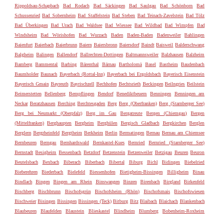
Rippoldsau-Schapbach
Bad Rodach
Bad Säckingen
Bad Saulgau
Bad Schönborn
Bad
Schussenried
Bad Sobernheim
Bad Staffelstein
Bad Steben
Bad Teinach-Zavelstein
Bad Tölz
Bad Überkingen
Bad Urach
Bad Waldsee
Bad Wiessee
Bad Wildbad
Bad Wimpfen
Bad
Windsheim
Bad Wörishofen
Bad Wurzach
Baden
Baden-Baden
Badenweiler
Bahlingen
Baienfurt
Baierbach
Baierbrunn
Baiern
Baiersbronn
Baiersdorf
Baindt
Baisweil
Balderschwang
Balgheim
Balingen
Ballendorf
Ballrechten-Dottingen
Baltmannsweiler
Balzhausen
Balzheim
Bamberg
Bammental
Barbing
Bärenthal
Bärnau
Bartholomä
Basel
Bastheim
Baudenbach
Baumholder
Baunach
Bayerbach (Rottal-Inn)
Bayerbach bei Ergoldsbach
Bayerisch Eisenstein
Bayerisch Gmain
Bayreuth
Bayrischzell
Bechhofen
Bechtsrieth
Beckingen
Beilngries
Beilstein
Beimerstetten
Bellenberg
Bempflingen
Bendorf
Benediktbeuern
Benningen
Benningen am
Neckar
Beratzhausen
Berching
Berchtesgaden
Berg
Berg (Oberfranken)
Berg (Starnberger See)
Berg bei Neumarkt (Oberpfalz)
Berg im Gau
Bergatreute
Bergen (Chiemgau)
Bergen
(Mittelfranken)
Berghaupten
Bergheim
Berghülen
Bergisch Gladbach
Bergkirchen
Berglen
Berglern
Bergrheinfeld
Bergtheim
Berkheim
Berlin
Bermatingen
Bernau
Bernau am Chiemsee
Bernbeuren
Berngau
Bernhardswald
Bernkastel-Kues
Bernried
Bernried (Starnberger See)
Bernstadt
Besigheim
Bessenbach
Betzdorf
Betzenstein
Betzenweiler
Betzigau
Beuren
Beuron
Beutelsbach
Bexbach
Biberach
Biberbach
Bibertal
Biburg
Bichl
Bidingen
Biebelried
Bieberehren
Biederbach
Bielefeld
Biessenhofen
Bietigheim-Bissingen
Billigheim
Binau
Bindlach
Bingen
Bingen am Rhein
Binswangen
Binzen
Birenbach
Birgland
Birkenfeld
Bischberg
Bischbrunn
Bischofsgrün
Bischofsheim (Rhön)
Bischofsmais
Bischofswiesen
Bischweier
Bisingen
Bissingen
Bissingen (Teck)
Bitburg
Bitz
Blaibach
Blaichach
Blankenbach
Blaubeuren
Blaufelden
Blaustein
Blieskastel
Blindheim
Blumberg
Bobenheim-Roxheim