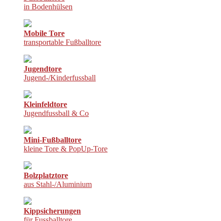
in Bodenhülsen
Mobile Tore
transportable Fußballtore
Jugendtore
Jugend-/Kinderfussball
Kleinfeldtore
Jugendfussball & Co
Mini-Fußballtore
kleine Tore & PopUp-Tore
Bolzplatztore
aus Stahl-/Aluminium
Kippsicherungen
für Fussballtore