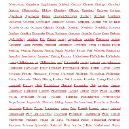
Ofterschwang
Oftersheim
Oggelshausen
Ohlsbach
Ohlstadt
Ohmden
Öhningen
Ohrenbach
Öhringen
Ölbronn-Dürrn
Olching
Oldenburg
Öllingen
Opfenbach
Öpfingen
Oppenau
Oppenheim
Oppenweiler
Ornbau
Orsingen-Nenzingen
Ortenberg
Ortenburg
Osnabrück
Ostelsheim
Osterberg
Osterburken
Osterhofen
Osterzell
Ostfildern
Ostheim vor der Rhön
Osthofen
Ostrach
Östringen
Ötigheim
Ötisheim
Ottenbach
Ottenhofen
Ottenhöfen
Ottensoos
Otterberg
Otterfing
Ottersweier
Otting
Ottobeuren
Ottobrunn
Ottweiler
Otzing
Owen
Owingen
Oy-Mittelberg
Paderborn
Pähl
Painten
Palling
Pappenheim
Parkstein
Parkstetten
Parsberg
Partenstein
Passau
Pastetten
Patersdorf
Paunzhausen
Pechbrunn
Pegnitz
Peißenberg
Peiting
Pemfling
Pentling
Penzberg
Penzing
Perach
Perasdorf
Perkam
Perl
Perlesreut
Petersaurach
Petersdorf
Petershausen
Pettendorf
Petting
Pettstadt
Pfaffenhausen
Pfaffenhofen
Pfaffenhofen
(Glonn)
Pfaffenhofen (Ilm)
Pfaffenhofen (Roth)
Pfaffenweiler
Pfaffing
Pfakofen
Pfalzgrafenweiler
Pfarrkirchen
Pfarrweisach
Pfatter
Pfedelbach
Pfeffenhausen
Pfinztal
Pfofeld
Pförring
Pforzen
Pforzheim
Pfreimd
Pfronstetten
Pfronten
Pfullendorf
Pfullingen
Philippsburg
Philippsreut
Piding
Pielenhofen
Pilsach
Pilsting
Pinzberg
Pirk
Pirmasens
Pittenhart
Planegg
Plankenfels
Plankstadt
Plattling
Plech
Pleidelsheim
Pleinfeld
Pleiskirchen
Pleß
Pleystein
Pliening
Pliezhausen
Plochingen
Plößberg
Plüderhausen
Pocking
Pöcking
Poing
Polch
Pollenfeld
Polling (Mühldorf)
Polling (Weilheim)
Polsingen
Pommelsbrunn
Pommersfelden
Poppenhausen
Poppenricht
Pörnbach
Pösing
Postau
Postbauer-Heng
Postmünster
Potsdam
Pottenstein
Pöttmes
Poxdorf
Prackenbach
Prebitz
Prem
Pressath
Presseck
Pressig
Pretzfeld
Prichsenstadt
Prien am Chiemsee
Priesendorf
Prittriching
Prosselsheim
Prüm
Prutting
Püchersreuth
Puchheim
Pullach im Isartal
Pullenreuth
Pürgen
Puschendorf
Püttlingen
Putzbrunn
Pyrbaum
Quierschied
Radolfzell
Rain (am Lech)
Rain (Niederbayern)
Rainau