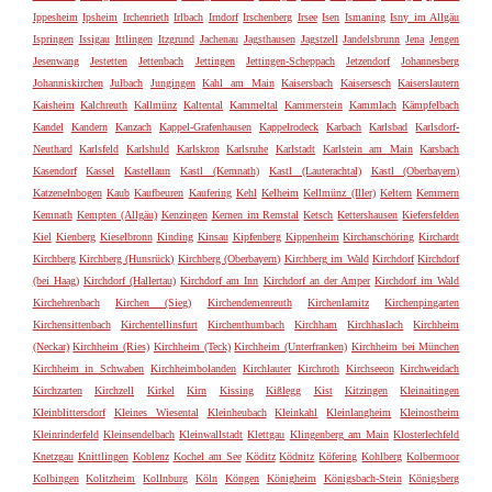
Ippesheim
Ipsheim
Irchenrieth
Irlbach
Irndorf
Irschenberg
Irsee
Isen
Ismaning
Isny im Allgäu
Ispringen
Issigau
Ittlingen
Itzgrund
Jachenau
Jagsthausen
Jagstzell
Jandelsbrunn
Jena
Jengen
Jesenwang
Jestetten
Jettenbach
Jettingen
Jettingen-Scheppach
Jetzendorf
Johannesberg
Johanniskirchen
Julbach
Jungingen
Kahl am Main
Kaisersbach
Kaisersesch
Kaiserslautern
Kaisheim
Kalchreuth
Kallmünz
Kaltental
Kammeltal
Kammerstein
Kammlach
Kämpfelbach
Kandel
Kandern
Kanzach
Kappel-Grafenhausen
Kappelrodeck
Karbach
Karlsbad
Karlsdorf-
Neuthard
Karlsfeld
Karlshuld
Karlskron
Karlsruhe
Karlstadt
Karlstein am Main
Karsbach
Kasendorf
Kassel
Kastellaun
Kastl (Kemnath)
Kastl (Lauterachtal)
Kastl (Oberbayern)
Katzenelnbogen
Kaub
Kaufbeuren
Kaufering
Kehl
Kelheim
Kellmünz (Iller)
Keltern
Kemmern
Kemnath
Kempten (Allgäu)
Kenzingen
Kernen im Remstal
Ketsch
Kettershausen
Kiefersfelden
Kiel
Kienberg
Kieselbronn
Kinding
Kinsau
Kipfenberg
Kippenheim
Kirchanschöring
Kirchardt
Kirchberg
Kirchberg (Hunsrück)
Kirchberg (Oberbayern)
Kirchberg im Wald
Kirchdorf
Kirchdorf
(bei Haag)
Kirchdorf (Hallertau)
Kirchdorf am Inn
Kirchdorf an der Amper
Kirchdorf im Wald
Kirchehrenbach
Kirchen (Sieg)
Kirchendemenreuth
Kirchenlamitz
Kirchenpingarten
Kirchensittenbach
Kirchentellinsfurt
Kirchenthumbach
Kirchham
Kirchhaslach
Kirchheim
(Neckar)
Kirchheim (Ries)
Kirchheim (Teck)
Kirchheim (Unterfranken)
Kirchheim bei München
Kirchheim in Schwaben
Kirchheimbolanden
Kirchlauter
Kirchroth
Kirchseeon
Kirchweidach
Kirchzarten
Kirchzell
Kirkel
Kirn
Kissing
Kißlegg
Kist
Kitzingen
Kleinaitingen
Kleinblittersdorf
Kleines Wiesental
Kleinheubach
Kleinkahl
Kleinlangheim
Kleinostheim
Kleinrinderfeld
Kleinsendelbach
Kleinwallstadt
Klettgau
Klingenberg am Main
Klosterlechfeld
Knetzgau
Knittlingen
Koblenz
Kochel am See
Köditz
Ködnitz
Köfering
Kohlberg
Kolbermoor
Kolbingen
Kolitzheim
Kollnburg
Köln
Köngen
Königheim
Königsbach-Stein
Königsberg