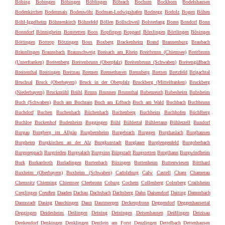
Böbing
Bobingen
Böbingen
Böblingen
Böbrach
Bochum
Bockhorn
Bodelshausen
Bodenkirchen
Bodenmais
Bodenwöhr
Bodman-Ludwigshafen
Bodnegg
Bodolz
Bogen
Böhen
Böhl-Iggelheim
Böhmenkirch
Böhmfeld
Böllen
Bollschweil
Bolsterlang
Boms
Bondorf
Bonn
Bonndorf
Bönnigheim
Bonstetten
Boos
Bopfingen
Boppard
Börslingen
Börtlingen
Bösingen
Böttingen
Bottrop
Bötzingen
Bous
Boxberg
Brackenheim
Brand
Brannenburg
Braubach
Bräunlingen
Braunsbach
Braunschweig
Breisach am Rhein
Breitbrunn (Chiemsee)
Breitbrunn
(Unterfranken)
Breitenberg
Breitenbrunn (Oberpfalz)
Breitenbrunn (Schwaben)
Breitengüßbach
Breitenthal
Breitingen
Breitnau
Bremen
Bremerhaven
Brennberg
Bretten
Bretzfeld
Brigachtal
Bruchsal
Bruck (Oberbayern)
Bruck in der Oberpfalz
Bruckberg (Mittelfranken)
Bruckberg
(Niederbayern)
Bruckmühl
Brühl
Brunn
Brunnen
Brunnthal
Bubenreuth
Bubesheim
Bubsheim
Buch (Schwaben)
Buch am Buchrain
Buch am Erlbach
Buch am Wald
Buchbach
Buchbrunn
Buchdorf
Buchen
Buchenbach
Büchenbach
Buchenberg
Buchheim
Buchhofen
Büchlberg
Buchloe
Buckenhof
Budenheim
Buggingen
Bühl
Bühlertal
Bühlertann
Bühlerzell
Bundorf
Burgau
Burgberg im Allgäu
Burgbernheim
Burgebrach
Burggen
Burghaslach
Burghausen
Burgheim
Burgkirchen an der Alz
Burgkunstadt
Burglauer
Burglengenfeld
Burgoberbach
Burgpreppach
Burgrieden
Burgsalach
Burgsinn
Bürgstadt
Burgstetten
Burgthann
Burgwindheim
Burk
Burkardroth
Burladingen
Burtenbach
Büsingen
Buttenheim
Buttenwiesen
Bütthard
Buxheim (Oberbayern)
Buxheim (Schwaben)
Cadolzburg
Calw
Castell
Cham
Chamerau
Chemnitz
Chieming
Chiemsee
Cleebronn
Coburg
Cochem
Collenberg
Colmberg
Crailsheim
Creglingen
Creußen
Daaden
Dachau
Dachsbach
Dachsberg
Dahn
Daisendorf
Daiting
Dammbach
Darmstadt
Dasing
Dauchingen
Daun
Dautmergen
Deckenpfronn
Deggendorf
Deggenhausertal
Deggingen
Deidesheim
Deilingen
Deining
Deiningen
Deisenhausen
Deißlingen
Deizisau
Denkendorf
Denkingen
Denklingen
Dentlein am Forst
Denzlingen
Dettelbach
Dettenhausen