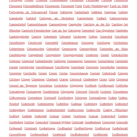
Fürsteneck
Fürstenfeldbruck
Fürstenstein
Fürstenzell
Fürth
Furth (Niederbayern)
Furth im Wald
Furtwangen im Schwarzwald
Füssen
Gablingen
Gachenbach
Gädheim
Gaggenau
Gaiberg
Gaienhofen
Gaildorf
Gailingen am Hochrhein
Gaimersheim
Gaißach
Gallmersgarten
Gammelsdorf
Gammelshausen
Gammertingen
Gangkofen
Garching an der Alz
Garching bei
München
Garmisch-Partenkirchen
Gars am Inn
Gärtringen
Gattendorf
Gau-Algesheim
Gäufelden
Gaukönigshofen
Gauting
Gebenbach
Gebsattel
Gechingen
Gefrees
Geiersthal
Geiselbach
Geiselhöring
Geiselwind
Geisenfeld
Geisenhausen
Geisingen
Geislingen
Gelchsheim
Geldersheim
Gelsenkirchen
Geltendorf
Gemmingen
Gemmrigheim
Gemünden am Main
Genderkingen
Gengenbach
Georgenberg
Georgensgmünd
Gerabronn
Gerach
Geratskirchen
Gerbrunn
Geretsried
Gerhardshofen
Gerlingen
Germaringen
Germering
Germersheim
Gernsbach
Geroda
Geroldsgrün
Geroldshausen
Gerolfingen
Gerolsbach
Gerolstein
Gerolzhofen
Gersheim
Gerstetten
Gersthofen
Gerzen
Gesees
Geslau
Gessertshausen
Gestratz
Giebelstadt
Giengen
Gilching
Gingen
Glashütten
Glattbach
Glatten
Gleiritsch
Gleißenberg
Glonn
Glött
Glottertal
Gmund am Tegernsee
Gnotzheim
Gochsheim
Göggingen
Goldbach
Goldkronach
Gollhofen
Gomadingen
Gomaringen
Gondelsheim
Göppingen
Görisried
Görwihl
Gosheim
Gössenheim
Gößweinstein
Gottenheim
Gotteszell
Gottfrieding
Göttingen
Gottmadingen
Graben
Graben-
Neudorf
Grabenstätt
Grabenstetten
Gräfelfing
Grafenau
Grafenberg
Gräfenberg
Gräfendorf
Grafengehaig
Grafenhausen
Grafenrheinfeld
Grafenwiesen
Grafenwöhr
Grafing (München)
Grafling
Grafrath
Grafschaft
Grainau
Grainet
Grasbrunn
Grassau
Grattersdorf
Greding
Greifenberg
Greiling
Gremsdorf
Grenzach-Wyhlen
Grettstadt
Greußenheim
Griesingen
Griesstätt
Gröbenzell
Grömbach
Großaitingen
Großbardorf
Großbettlingen
Großbottwar
Großeibstadt
Grosselfingen
Großenseebach
Großerlach
Großhabersdorf
Großheirath
Großheubach