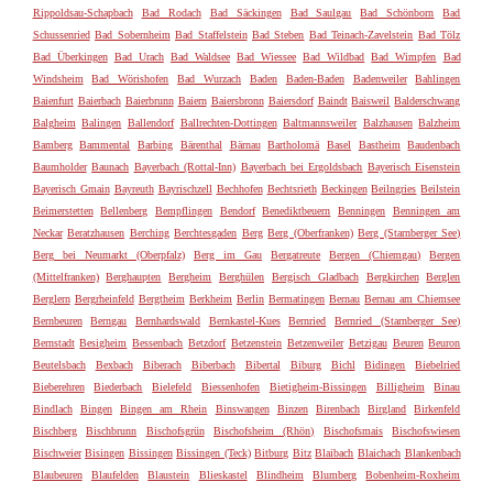
Rippoldsau-Schapbach
Bad Rodach
Bad Säckingen
Bad Saulgau
Bad Schönborn
Bad
Schussenried
Bad Sobernheim
Bad Staffelstein
Bad Steben
Bad Teinach-Zavelstein
Bad Tölz
Bad Überkingen
Bad Urach
Bad Waldsee
Bad Wiessee
Bad Wildbad
Bad Wimpfen
Bad
Windsheim
Bad Wörishofen
Bad Wurzach
Baden
Baden-Baden
Badenweiler
Bahlingen
Baienfurt
Baierbach
Baierbrunn
Baiern
Baiersbronn
Baiersdorf
Baindt
Baisweil
Balderschwang
Balgheim
Balingen
Ballendorf
Ballrechten-Dottingen
Baltmannsweiler
Balzhausen
Balzheim
Bamberg
Bammental
Barbing
Bärenthal
Bärnau
Bartholomä
Basel
Bastheim
Baudenbach
Baumholder
Baunach
Bayerbach (Rottal-Inn)
Bayerbach bei Ergoldsbach
Bayerisch Eisenstein
Bayerisch Gmain
Bayreuth
Bayrischzell
Bechhofen
Bechtsrieth
Beckingen
Beilngries
Beilstein
Beimerstetten
Bellenberg
Bempflingen
Bendorf
Benediktbeuern
Benningen
Benningen am
Neckar
Beratzhausen
Berching
Berchtesgaden
Berg
Berg (Oberfranken)
Berg (Starnberger See)
Berg bei Neumarkt (Oberpfalz)
Berg im Gau
Bergatreute
Bergen (Chiemgau)
Bergen
(Mittelfranken)
Berghaupten
Bergheim
Berghülen
Bergisch Gladbach
Bergkirchen
Berglen
Berglern
Bergrheinfeld
Bergtheim
Berkheim
Berlin
Bermatingen
Bernau
Bernau am Chiemsee
Bernbeuren
Berngau
Bernhardswald
Bernkastel-Kues
Bernried
Bernried (Starnberger See)
Bernstadt
Besigheim
Bessenbach
Betzdorf
Betzenstein
Betzenweiler
Betzigau
Beuren
Beuron
Beutelsbach
Bexbach
Biberach
Biberbach
Bibertal
Biburg
Bichl
Bidingen
Biebelried
Bieberehren
Biederbach
Bielefeld
Biessenhofen
Bietigheim-Bissingen
Billigheim
Binau
Bindlach
Bingen
Bingen am Rhein
Binswangen
Binzen
Birenbach
Birgland
Birkenfeld
Bischberg
Bischbrunn
Bischofsgrün
Bischofsheim (Rhön)
Bischofsmais
Bischofswiesen
Bischweier
Bisingen
Bissingen
Bissingen (Teck)
Bitburg
Bitz
Blaibach
Blaichach
Blankenbach
Blaubeuren
Blaufelden
Blaustein
Blieskastel
Blindheim
Blumberg
Bobenheim-Roxheim