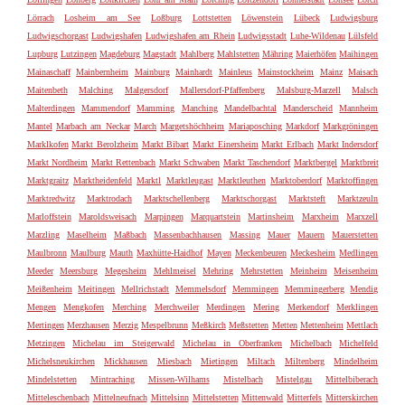
Lörrach
Losheim am See
Loßburg
Lottstetten
Löwenstein
Lübeck
Ludwigsburg
Ludwigschorgast
Ludwigshafen
Ludwigshafen am Rhein
Ludwigsstadt
Luhe-Wildenau
Lülsfeld
Lupburg
Lutzingen
Magdeburg
Magstadt
Mahlberg
Mahlstetten
Mähring
Maierhöfen
Maihingen
Mainaschaff
Mainbernheim
Mainburg
Mainhardt
Mainleus
Mainstockheim
Mainz
Maisach
Maitenbeth
Malching
Malgersdorf
Mallersdorf-Pfaffenberg
Malsburg-Marzell
Malsch
Malterdingen
Mammendorf
Mamming
Manching
Mandelbachtal
Manderscheid
Mannheim
Mantel
Marbach am Neckar
March
Margetshöchheim
Mariaposching
Markdorf
Markgröningen
Marklkofen
Markt Berolzheim
Markt Bibart
Markt Einersheim
Markt Erlbach
Markt Indersdorf
Markt Nordheim
Markt Rettenbach
Markt Schwaben
Markt Taschendorf
Marktbergel
Marktbreit
Marktgraitz
Marktheidenfeld
Marktl
Marktleugast
Marktleuthen
Marktoberdorf
Marktoffingen
Marktredwitz
Marktrodach
Marktschellenberg
Marktschorgast
Marktsteft
Marktzeuln
Marloffstein
Maroldsweisach
Marpingen
Marquartstein
Martinsheim
Marxheim
Marxzell
Marzling
Maselheim
Maßbach
Massenbachhausen
Massing
Mauer
Mauern
Mauerstetten
Maulbronn
Maulburg
Mauth
Maxhütte-Haidhof
Mayen
Meckenbeuren
Meckesheim
Medlingen
Meeder
Meersburg
Megesheim
Mehlmeisel
Mehring
Mehrstetten
Meinheim
Meisenheim
Meißenheim
Meitingen
Mellrichstadt
Memmelsdorf
Memmingen
Memmingerberg
Mendig
Mengen
Mengkofen
Merching
Merchweiler
Merdingen
Mering
Merkendorf
Merklingen
Mertingen
Merzhausen
Merzig
Mespelbrunn
Meßkirch
Meßstetten
Metten
Mettenheim
Mettlach
Metzingen
Michelau im Steigerwald
Michelau in Oberfranken
Michelbach
Michelfeld
Michelsneukirchen
Mickhausen
Miesbach
Mietingen
Miltach
Miltenberg
Mindelheim
Mindelstetten
Mintraching
Missen-Wilhams
Mistelbach
Mistelgau
Mittelbiberach
Mitteleschenbach
Mittelneufnach
Mittelsinn
Mittelstetten
Mittenwald
Mitterfels
Mitterskirchen