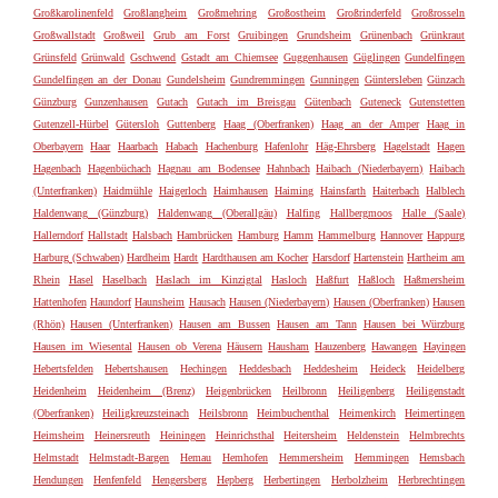
Großkarolinenfeld
Großlangheim
Großmehring
Großostheim
Großrinderfeld
Großrosseln
Großwallstadt
Großweil
Grub am Forst
Gruibingen
Grundsheim
Grünenbach
Grünkraut
Grünsfeld
Grünwald
Gschwend
Gstadt am Chiemsee
Guggenhausen
Güglingen
Gundelfingen
Gundelfingen an der Donau
Gundelsheim
Gundremmingen
Gunningen
Güntersleben
Günzach
Günzburg
Gunzenhausen
Gutach
Gutach im Breisgau
Gütenbach
Guteneck
Gutenstetten
Gutenzell-Hürbel
Gütersloh
Guttenberg
Haag (Oberfranken)
Haag an der Amper
Haag in
Oberbayern
Haar
Haarbach
Habach
Hachenburg
Hafenlohr
Häg-Ehrsberg
Hagelstadt
Hagen
Hagenbach
Hagenbüchach
Hagnau am Bodensee
Hahnbach
Haibach (Niederbayern)
Haibach
(Unterfranken)
Haidmühle
Haigerloch
Haimhausen
Haiming
Hainsfarth
Haiterbach
Halblech
Haldenwang (Günzburg)
Haldenwang (Oberallgäu)
Halfing
Hallbergmoos
Halle (Saale)
Hallerndorf
Hallstadt
Halsbach
Hambrücken
Hamburg
Hamm
Hammelburg
Hannover
Happurg
Harburg (Schwaben)
Hardheim
Hardt
Hardthausen am Kocher
Harsdorf
Hartenstein
Hartheim am
Rhein
Hasel
Haselbach
Haslach im Kinzigtal
Hasloch
Haßfurt
Haßloch
Haßmersheim
Hattenhofen
Haundorf
Haunsheim
Hausach
Hausen (Niederbayern)
Hausen (Oberfranken)
Hausen
(Rhön)
Hausen (Unterfranken)
Hausen am Bussen
Hausen am Tann
Hausen bei Würzburg
Hausen im Wiesental
Hausen ob Verena
Häusern
Hausham
Hauzenberg
Hawangen
Hayingen
Hebertsfelden
Hebertshausen
Hechingen
Heddesbach
Heddesheim
Heideck
Heidelberg
Heidenheim
Heidenheim (Brenz)
Heigenbrücken
Heilbronn
Heiligenberg
Heiligenstadt
(Oberfranken)
Heiligkreuzsteinach
Heilsbronn
Heimbuchenthal
Heimenkirch
Heimertingen
Heimsheim
Heinersreuth
Heiningen
Heinrichsthal
Heitersheim
Heldenstein
Helmbrechts
Helmstadt
Helmstadt-Bargen
Hemau
Hemhofen
Hemmersheim
Hemmingen
Hemsbach
Hendungen
Henfenfeld
Hengersberg
Hepberg
Herbertingen
Herbolzheim
Herbrechtingen