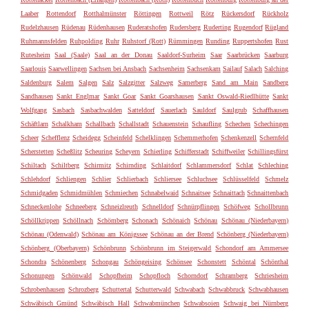
Laaber
Rottendorf
Rotthalmünster
Röttingen
Rottweil
Rötz
Rückersdorf
Rückholz
Rudelzhausen
Rüdenau
Rüdenhausen
Ruderatshofen
Rudersberg
Ruderting
Rugendorf
Rügland
Ruhmannsfelden
Ruhpolding
Ruhr
Ruhstorf (Rott)
Rümmingen
Runding
Ruppertshofen
Rust
Rutesheim
Saal (Saale)
Saal an der Donau
Saaldorf-Surheim
Saar
Saarbrücken
Saarburg
Saarlouis
Saarwellingen
Sachsen bei Ansbach
Sachsenheim
Sachsenkam
Sailauf
Salach
Salching
Saldenburg
Salem
Salgen
Salz
Salzgitter
Salzweg
Samerberg
Sand am Main
Sandberg
Sandhausen
Sankt Englmar
Sankt Goar
Sankt Goarshausen
Sankt Oswald-Riedlhütte
Sankt
Wolfgang
Sasbach
Sasbachwalden
Satteldorf
Sauerlach
Sauldorf
Saulgrub
Schaffhausen
Schäftlarn
Schalkham
Schallbach
Schallstadt
Schauenstein
Schaufling
Schechen
Schechingen
Scheer
Schefflenz
Scheidegg
Scheinfeld
Schelklingen
Schemmerhofen
Schenkenzell
Schernfeld
Scherstetten
Scheßlitz
Scheuring
Scheyern
Schierling
Schifferstadt
Schiffweiler
Schillingsfürst
Schiltach
Schiltberg
Schirmitz
Schirnding
Schlaitdorf
Schlammersdorf
Schlat
Schleching
Schlehdorf
Schliengen
Schlier
Schlierbach
Schliersee
Schluchsee
Schlüsselfeld
Schmelz
Schmidgaden
Schmidmühlen
Schmiechen
Schnabelwaid
Schnaitsee
Schnaittach
Schnaittenbach
Schneckenlohe
Schneeberg
Schneizlreuth
Schnelldorf
Schnürpflingen
Schöfweg
Schollbrunn
Schöllkrippen
Schöllnach
Schömberg
Schonach
Schönaich
Schönau
Schönau (Niederbayern)
Schönau (Odenwald)
Schönau am Königssee
Schönau an der Brend
Schönberg (Niederbayern)
Schönberg (Oberbayern)
Schönbrunn
Schönbrunn im Steigerwald
Schondorf am Ammersee
Schondra
Schönenberg
Schongau
Schöngeising
Schönsee
Schonstett
Schöntal
Schönthal
Schonungen
Schönwald
Schopfheim
Schopfloch
Schorndorf
Schramberg
Schriesheim
Schrobenhausen
Schrozberg
Schuttertal
Schutterwald
Schwabach
Schwabbruck
Schwabhausen
Schwäbisch Gmünd
Schwäbisch Hall
Schwabmünchen
Schwabsoien
Schwaig bei Nürnberg