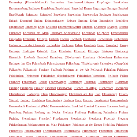
Emmering (Fürstenfeldbruck)
Emmerting
Emmingen-Liptingen
Empfingen
Emskirchen
Emtmannsberg
Endingen
Engelsberg
Engelsbrand
Engelthal
Engen
Engstingen
Eningen
Ensdorf
Enzklösterle
Epfenbach
Epfendorf
Eppelborn
Eppelheim
Eppenschlag
Eppingen
Eppishausen
Erbach
Erbendorf
Erding
Erdmannhausen
Erdweg
Eresing
Erfurt
Ergersheim
Ergolding
Ergoldsbach
Erharting
Ering
Eriskirch
Erkenbrechtsweiler
Erkheim
Erlabrunn
Erlangen
Erlbach
Erlenbach
Erlenbach am Main
Erlenbach beiheidenfeld
Erlenmoos
Erligheim
Ermershausen
Ernsgaden
Erolzheim
Ertingen
Eschach
Eschau
Eschbach
Eschbronn
Eschelbronn
Eschenbach
Eschenbach in der Oberpfalz
Eschenlohe
Eschlkam
Eslarn
Esselbach
Essen
Essenbach
Essing
Essingen
Esslingen
Estenfeld
Ettal
Ettenheim
Ettenstatt
Ettlingen
Ettringen
Etzelwang
Etzenricht
Euerbach
Euerdorf
Eurasburg (Oberbayern)
Eurasburg (Schwaben)
Eußenheim
Eutingen im Gäu
Fahrenbach
Fahrenzhausen
Falkenberg (Niederbayern)
Falkenberg (Oberpfalz)
Falkenfels
Falkenstein
Farchant
Faulbach
Feichten an der Alz
Feilitzsch
Feldafing
Feldberg
Feldkirchen (München)
Feldkirchen (Niederbayern)
Feldkirchen-Westerham
Fellbach
Fellen
Fellheim
Fensterbach
Feucht
Feuchtwangen
Fichtelberg
Fichtenau
Fichtenberg
Filderstadt
Finning
Finningen
Finsing
Fischach
Fischbachau
Fischen im Allgäu
Fischerbach
Fischingen
Flachslanden
Fladungen
Flein
Fleischwangen
Flintsbach am Inn
Floß
Flossenbürg
Fluorn-
Winzeln
Forbach
Forchheim
Forchtenberg
Forheim
Forst
Forstern
Forstinning
Frammersbach
Frankenhardt
Frankenthal (Pfalz)
Frankenwinheim
Frankfurt
Frasdorf
Frauenau
Frauenneuharting
Fraunberg
Freiamt
Freiberg am Neckar
Freiburg
Freihung
Freilassing
Freinsheim
Freisen
Freising
Fremdingen
Frensdorf
Freudenberg
Freudenstadt
Freudental
Freystadt
Freyung
Frickenhausen
Frickenhausen am Main
Frickingen
Fridingen an der Donau
Fridolfing
Friedberg
Friedenfels
Friedenweiler
Friedrichshafen
Friedrichsthal
Friesenheim
Friesenried
Friolzheim
Frittlingen
Fröhnd
Fronreute
Frontenhausen
Fuchsmühl
Fuchsstadt
Fuchstal
Fünfstetten