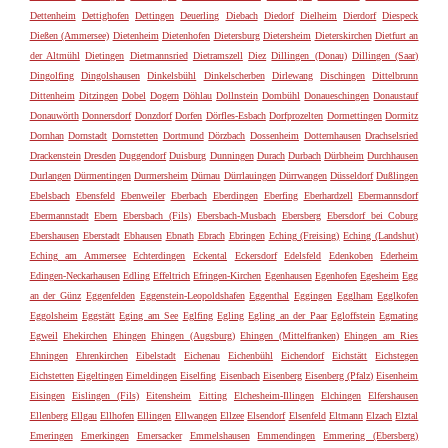
Dettenheim
Dettighofen
Dettingen
Deuerling
Diebach
Diedorf
Dielheim
Dierdorf
Diespeck
Dießen (Ammersee)
Dietenheim
Dietenhofen
Dietersburg
Dietersheim
Dieterskirchen
Dietfurt an
der Altmühl
Dietingen
Dietmannsried
Dietramszell
Diez
Dillingen (Donau)
Dillingen (Saar)
Dingolfing
Dingolshausen
Dinkelsbühl
Dinkelscherben
Dirlewang
Dischingen
Dittelbrunn
Dittenheim
Ditzingen
Dobel
Dogern
Döhlau
Dollnstein
Dombühl
Donaueschingen
Donaustauf
Donauwörth
Donnersdorf
Donzdorf
Dorfen
Dörfles-Esbach
Dorfprozelten
Dormettingen
Dormitz
Dornhan
Dornstadt
Dornstetten
Dortmund
Dörzbach
Dossenheim
Dotternhausen
Drachselsried
Drackenstein
Dresden
Duggendorf
Duisburg
Dunningen
Durach
Durbach
Dürbheim
Durchhausen
Durlangen
Dürmentingen
Durmersheim
Dürnau
Dürrlauingen
Dürrwangen
Düsseldorf
Dußlingen
Ebelsbach
Ebensfeld
Ebenweiler
Eberbach
Eberdingen
Eberfing
Eberhardzell
Ebermannsdorf
Ebermannstadt
Ebern
Ebersbach (Fils)
Ebersbach-Musbach
Ebersberg
Ebersdorf bei Coburg
Ebershausen
Eberstadt
Ebhausen
Ebnath
Ebrach
Ebringen
Eching (Freising)
Eching (Landshut)
Eching am Ammersee
Echterdingen
Eckental
Eckersdorf
Edelsfeld
Edenkoben
Ederheim
Edingen-Neckarhausen
Edling
Effeltrich
Efringen-Kirchen
Egenhausen
Egenhofen
Egesheim
Egg
an der Günz
Eggenfelden
Eggenstein-Leopoldshafen
Eggenthal
Eggingen
Egglham
Egglkofen
Eggolsheim
Eggstätt
Eging am See
Eglfing
Egling
Egling an der Paar
Egloffstein
Egmating
Egweil
Ehekirchen
Ehingen
Ehingen (Augsburg)
Ehingen (Mittelfranken)
Ehingen am Ries
Ehningen
Ehrenkirchen
Eibelstadt
Eichenau
Eichenbühl
Eichendorf
Eichstätt
Eichstegen
Eichstetten
Eigeltingen
Eimeldingen
Eiselfing
Eisenbach
Eisenberg
Eisenberg (Pfalz)
Eisenheim
Eisingen
Eislingen (Fils)
Eitensheim
Eitting
Elchesheim-Illingen
Elchingen
Elfershausen
Ellenberg
Ellgau
Ellhofen
Ellingen
Ellwangen
Ellzee
Elsendorf
Elsenfeld
Eltmann
Elzach
Elztal
Emeringen
Emerkingen
Emersacker
Emmelshausen
Emmendingen
Emmering (Ebersberg)