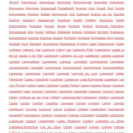
(Bayern)
Königsbronn
Königsbrunn
Königsdorf
Königseggwald
Königsfeld
Königsheim
Königsmoos
Königstein
Konnersreuth
Konradsreuth
Konstanz
Konz
Konzell
Korb
Korntal
Kornwestheim
Kösching
Kößlarn
Kottgeisering
Kötz
Kraftisried
Kraiburg am Inn
Kraichtal
Krailling
Kranzberg
Krauchenwies
Krautheim
Krefeld
Kreßberg
Kressbronn
Kreuth
Kreuzwertheim
Krombach
Kronach
Kronau
Kronburg
Kröning
Krumbach (Schwaben)
Krummennaab
Krün
Kuchen
Kühbach
Kühlenthal
Kulmain
Kulmbach
Külsheim
Kumhausen
Kümmersbruck
Kunreuth
Künzelsau
Künzing
Kupferberg
Kupferzell
Kuppenheim
Küps
Kürnach
Kürnbach
Kusel
Küssaberg
Kusterdingen
Kutzenhausen
Kyllburg
Laaber
Laberweinting
Lachen
Ladenburg
Lahnstein
Lahr
Laichingen
Lalling
Lam
Lambrecht (Pfalz)
Lamerdingen
Landau an
der Isar
Landau in der Pfalz
Landensberg
Landsberg am Lech
Landsberied
Landshut
Landstuhl
Langdorf
Langenaltheim
Langenargen
Langenau
Langenbach
Langenbrettach
Langenburg
Langenenslingen
Langenfeld
Langenmosen
Langenneufnach
Langenpreising
Langensendelbach
Langenzenn
Langerringen
Langfurth
Langquaid
Langweid am Lech
Lappersdorf
Lauben
(Oberallgäu)
Lauben (Unterallgäu)
Lauchheim
Lauchringen
Lauda-Königshofen
Laudenbach
Lauf
Lauf (Pegnitz)
Laufach
Laufen
Laufenburg
Lauffen (Neckar)
Laugna
Lauingen (Donau)
Laupheim
Lautenbach
Lauter
Lauterach
Lauterbach
Lauterecken
Lauterhofen
Lauterstein
Lautertal
Lautrach
Lebach
Lechbruck am See
Legau
Lehrberg
Lehrensteinsfeld
Leibertingen
Leiblfing
Leidersbach
Leimen
Leinach
Leinburg
Leinfelden
Leingarten
Leinzell
Leipheim
Leipzig
Lengdorf
Lengenwang
Lenggries
Lenningen
Lenting
Lenzkirch
Leonberg
Leuchtenberg
Leupoldsgrün
Leutenbach
Leutershausen
Leutkirch
Leverkusen
Lichtenau
Lichtenberg
Lichtenfels
Lichtenstein
Lichtenwald
Limbach
Limburgerhof
Lindau (Bodensee)
Lindberg
Lindenberg im Allgäu
Linkenheim-Hochstetten
Linz am Rhein
Lisberg
Litzendorf
Lobbach
Löchgau
Loffenau
Löffingen
Lohberg
Lohkirchen
Lohr am Main
Loiching
Loitzendorf
Lonnerstadt
Lonsee
Lorch