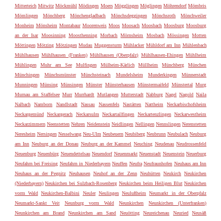
Mitterteich
Mitwitz
Möckmühl
Mödingen
Moers
Mögglingen
Möglingen
Möhrendorf
Mömbris
Mömlingen
Mönchberg
Mönchengladbach
Mönchsdeggingen
Mönchsroth
Mönchweiler
Monheim
Mönsheim
Montabaur
Moorenweis
Moos
Moosach
Moosbach
Moosburg
Moosburg
an der Isar
Moosinning
Moosthenning
Morbach
Mörnsheim
Mosbach
Mössingen
Motten
Möttingen
Mötzing
Mötzingen
Mudau
Muggensturm
Mühlacker
Mühldorf am Inn
Mühlenbach
Mühlhausen
Mühlhausen (Franken)
Mühlhausen (Oberpfalz)
Mühlhausen-Ehingen
Mühlheim
Mühlingen
Muhr am See
Mulfingen
Mülheim-Kärlich
Müllheim
Münchberg
München
Münchingen
Münchsmünster
Münchsteinach
Mundelsheim
Munderkingen
Münnerstadt
Munningen
Münsing
Münsingen
Münster
Münsterhausen
Münstermaifeld
Münstertal
Murg
Murnau am Staffelsee
Murr
Murrhardt
Mutlangen
Mutterstadt
Nabburg
Nagel
Nagold
Naila
Nalbach
Namborn
Nandlstadt
Nassau
Nassenfels
Nastätten
Nattheim
Neckarbischofsheim
Neckargemünd
Neckargerach
Neckarsulm
Neckartailfingen
Neckartenzlingen
Neckarwestheim
Neckarzimmern
Neenstetten
Nehren
Neidenstein
Neidlingen
Nellingen
Nennslingen
Nerenstetten
Neresheim
Nersingen
Nesselwang
Neu-Ulm
Neubeuern
Neubiberg
Neubrunn
Neubulach
Neuburg
am Inn
Neuburg an der Donau
Neuburg an der Kammel
Neuching
Neudenau
Neudrossenfeld
Neuenburg
Neuenbürg
Neuendettelsau
Neuendorf
Neuenmarkt
Neuenstadt
Neuenstein
Neuerburg
Neufahrn bei Freising
Neufahrn in Niederbayern
Neuffen
Neufra
Neufraunhofen
Neuhaus am Inn
Neuhaus an der Pegnitz
Neuhausen
Neuhof an der Zenn
Neuhütten
Neukirch
Neukirchen
(Niederbayern)
Neukirchen bei Sulzbach-Rosenberg
Neukirchen beim Heiligen Blut
Neukirchen
vorm Wald
Neukirchen-Balbini
Neuler
Neulingen
Neulußheim
Neumarkt in der Oberpfalz
Neumarkt-Sankt Veit
Neunburg vorm Wald
Neunkirchen
Neunkirchen (Unterfranken)
Neunkirchen am Brand
Neunkirchen am Sand
Neuötting
Neureichenau
Neuried
Neusäß