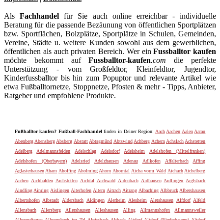
Als
Fachhandel
für Sie auch online erreichbar - individuelle
Beratung für die passende Bezäunung von öffentlichen Sportplätzen
bzw. Sportflächen, Bolzplätze, Sportplätze in Schulen, Gemeinden,
Vereine, Städte u. weitere Kunden sowohl aus dem gewerblichen,
öffentlichen als auch privaten Bereich. Wer ein
Fussballtor kaufen
möchte bekommt auf
Fussballtor-kaufen
.com
die perfekte
Unterstützung - vom Großfeldtor, Kleinfeldtor, Jugendtor,
Kinderfussballtor bis hin zum Popuptor und relevante Artikel wie
etwa Fußballtornetze, Stoppnetze, Pfosten & mehr - Tipps, Anbieter,
Ratgeber und empfohlene Produkte.
Fußballtor kaufen? Fußball-Fachhandel
finden in Deiner Region:
Aach
Aachen
Aalen
Aarau
Abenberg
Abensberg
Absberg
Abstatt
Abtsgmünd
Abtswind
Achberg
Achern
Achslach
Achstetten
Adelberg
Adelmannsfelden
Adelschlag
Adelsdorf
Adelsheim
Adelshofen (Mittelfranken)
Adelshofen (Oberbayern)
Adelsried
Adelzhausen
Adenau
Adlkofen
Affalterbach
Affing
Aglasterhausen
Aham
Aholfing
Aholming
Ahorn
Ahorntal
Aicha vorm Wald
Aichach
Aichelberg
Aichen
Aichhalden
Aichstetten
Aichtal
Aichwald
Aidenbach
Aidhausen
Aidlingen
Aiglsbach
Aindling
Ainring
Aislingen
Aiterhofen
Aitern
Aitrach
Aitrang
Albaching
Albbruck
Albershausen
Albertshofen
Albstadt
Aldersbach
Aldingen
Alerheim
Alesheim
Aletshausen
Alfdorf
Alfeld
Allensbach
Allersberg
Allershausen
Alleshausen
Alling
Allmannshofen
Allmannsweiler
Allmendingen
Allmersbach im Tal
Alpirsbach
Altbach
Altdorf
Altdorf (Niederbayern)
Altdorf