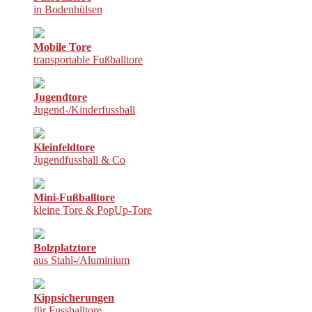
in Bodenhülsen
Mobile Tore
transportable Fußballtore
Jugendtore
Jugend-/Kinderfussball
Kleinfeldtore
Jugendfussball & Co
Mini-Fußballtore
kleine Tore & PopUp-Tore
Bolzplatztore
aus Stahl-/Aluminium
Kippsicherungen
für Fussballtore