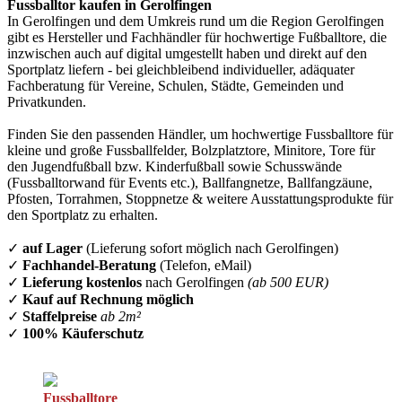
Fussballtor kaufen in Gerolfingen
In Gerolfingen und dem Umkreis rund um die Region Gerolfingen
gibt es Hersteller und Fachhändler für hochwertige Fußballtore, die
inzwischen auch auf digital umgestellt haben und direkt auf den
Sportplatz liefern - bei gleichbleibend individueller, adäquater
Fachberatung für Vereine, Schulen, Städte, Gemeinden und
Privatkunden.
Finden Sie den passenden Händler, um hochwertige Fussballtore für
kleine und große Fussballfelder, Bolzplatztore, Minitore, Tore für
den Jugendfußball bzw. Kinderfußball sowie Schusswände
(Fussballtorwand für Events etc.), Ballfangnetze, Ballfangzäune,
Pfosten, Torrahmen, Stoppnetze & weitere Ausstattungsprodukte für
den Sportplatz zu erhalten.
✓
auf Lager
(Lieferung sofort möglich nach Gerolfingen)
✓
Fachhandel-Beratung
(Telefon, eMail)
✓
Lieferung kostenlos
nach Gerolfingen
(ab 500 EUR)
✓
Kauf auf Rechnung möglich
✓
Staffelpreise
ab 2m²
✓
100% Käuferschutz
Fussballtore