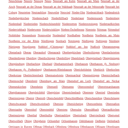
Neuschönau
Neusitz
Neusorg
Neuss
Neustadt am Kulm
Neustadt am Main
Neustadt an der
Aisch
Neustadt an der Donau
Neustadt an der Waldnaab
Neustadt an der Weinstraße
Neustadt bei
Coburg
Neustetten
Neutraubling
Neuweiler
Neuwied
Nieder-Olm
Niederaichbach
Niederalteich
Niederbergkirchen
Niedereschach
Niederfüllbach
Niederlauer
Niedermurach
Niedernberg
Niedernhall
Niederrieden
Niederschönenfeld
Niederstetten
Niederstotzingen
Niedertaufkirchen
Niederviehbach
Niederwerrn
Niederwinkling
Niefern-Öschelbronn
Nierstein
Nittenau
Nittendorf
Nohfelden
Nonnenhorn
Nonnweiler
Nordendorf
Nordhalben
Nordheim
Nordheim am Main
Nordheim vor der Rhön
Nördlingen
Nordrach
Notzingen
Nüdlingen
Nufringen
Nürnberg
Nürtingen
Nusplingen
Nußdorf (Chiemgau)
Nußdorf am Inn
Nußloch
Oberammergau
Oberasbach
Oberau
Oberaudorf
Oberaurach
Oberbergkirchen
Oberboihingen
Oberdachstetten
Oberderdingen
Oberding
Oberdischingen
Oberdolling
Oberelsbach
Obergriesbach
Obergröningen
Obergünzburg
Oberhaching
Oberhaid
Oberharmersbach
Oberhausen
Oberhausen (b. Neuburg)
Oberhausen (b. Peißenberg)
Oberhausen-Rheinhausen
Oberickelsheim
Oberkirch
Oberkochen
Oberkotzau
Oberleichtersbach
Obermaiselstein
Obermarchtal
Obermeitingen
Obermichelbach
Obermoschel
Obernbreit
Obernburg am Main
Oberndorf am Lech
Oberndorf am Neckar
Oberneukirchen
Obernheim
Obernzell
Obernzenn
Oberostendorf
Oberottmarshausen
Oberpframmern
Oberpleichfeld
Oberpöring
Oberreichenbach
Oberreute
Oberried
Oberrieden
Oberriexingen
Oberrot
Oberroth
Oberscheinfeld
Oberschleißheim
Oberschneiding
Oberschönegg
Oberschwarzach
Oberschweinbach
Obersinn
Obersöchering
Obersontheim
Oberstadion
Oberstaufen
Oberstdorf
Oberstenfeld
Oberstreu
Obersulm
Obersüßbach
Obertaufkirchen
Oberteuringen
Oberthal
Oberthulba
Obertraubling
Obertrubach
Oberviechtach
Oberwesel
Oberwolfach
Obing
Obrigheim
Ochsenfurt
Ochsenhausen
Odelzhausen
Oedheim
Oerlenbach
Oettingen in Bayern
Offenau
Offenbach
Offenberg
Offenburg
Offenhausen
Offingen
Ofterdingen