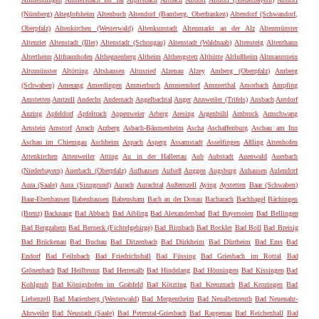
(Nürnberg)
Alteglofsheim
Altenbuch
Altendorf (Bamberg, Oberfranken)
Altendorf (Schwandorf,
Oberpfalz)
Altenkirchen (Westerwald)
Altenkunstadt
Altenmarkt an der Alz
Altenmünster
Altenriet
Altenstadt (Iller)
Altenstadt (Schongau)
Altenstadt (Waldnaab)
Altensteig
Altenthann
Altertheim
Altfraunhofen
Althegnenberg
Altheim
Althengstett
Althütte
Altlußheim
Altmannstein
Altomünster
Altötting
Altshausen
Altusried
Alzenau
Alzey
Amberg (Oberpfalz)
Amberg
(Schwaben)
Amerang
Amerdingen
Ammerbuch
Ammerndorf
Ammerthal
Amorbach
Ampfing
Amstetten
Amtzell
Andechs
Andernach
Angelbachtal
Anger
Annweiler (Trifels)
Ansbach
Antdorf
Anzing
Apfeldorf
Apfeltrach
Appenweier
Arberg
Aresing
Argenbühl
Arnbruck
Arnschwang
Arnstein
Arnstorf
Arrach
Arzberg
Asbach-Bäumenheim
Ascha
Aschaffenburg
Aschau am Inn
Aschau im Chiemgau
Aschheim
Aspach
Asperg
Assamstadt
Asselfingen
Aßling
Attenhofen
Attenkirchen
Attenweiler
Atting
Au in der Hallertau
Aub
Aubstadt
Auenwald
Auerbach
(Niederbayern)
Auerbach (Oberpfalz)
Aufhausen
Aufseß
Auggen
Augsburg
Auhausen
Aulendorf
Aura (Saale)
Aura (Sinngrund)
Aurach
Aurachtal
Außernzell
Aying
Aystetten
Baar (Schwaben)
Baar-Ebenhausen
Babenhausen
Babensham
Bach an der Donau
Bacharach
Bachhagel
Bächingen
(Brenz)
Backnang
Bad Abbach
Bad Aibling
Bad Alexandersbad
Bad Bayersoien
Bad Bellingen
Bad Bergzabern
Bad Berneck (Fichtelgebirge)
Bad Birnbach
Bad Bocklet
Bad Boll
Bad Breisig
Bad Brückenau
Bad Buchau
Bad Ditzenbach
Bad Dürkheim
Bad Dürrheim
Bad Ems
Bad
Endorf
Bad Feilnbach
Bad Friedrichshall
Bad Füssing
Bad Griesbach im Rottal
Bad
Grönenbach
Bad Heilbrunn
Bad Herrenalb
Bad Hindelang
Bad Hönningen
Bad Kissingen
Bad
Kohlgrub
Bad Königshofen im Grabfeld
Bad Kötzting
Bad Kreuznach
Bad Krozingen
Bad
Liebenzell
Bad Marienberg (Westerwald)
Bad Mergentheim
Bad Neualbenreuth
Bad Neuenahr-
Ahrweiler
Bad Neustadt (Saale)
Bad Peterstal-Griesbach
Bad Rappenau
Bad Reichenhall
Bad