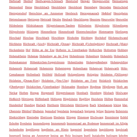
Herbstadt
Herdorf
Herdwangen-Schönach
Heretsried
Hergatz
Hergensweiler
Hermaringen
Hermeskeil
Herne
Heroldsbach
Heroldsberg
Heroldstatt
Herrenberg
Herrieden
Herrischried
Herrngiersdorf
Herrsching am Ammersee
Hersbruck
Herzogenaurach
Heßdorf
Hessigheim
Hettenshausen
Hettingen
Hettstadt
Hetzles
Heubach
Heuchlingen
Heustreu
Heusweiler
Heuweiler
Hildesheim
Hildrizhausen
Hilgertshausen-Tandern
Hillesheim
Hilpoltstein
Hiltenfingen
Hiltpoltstein
Hilzingen
Himmelkron
Himmelstadt
Hinterschmiding
Hinterzarten
Hirrlingen
Hirschaid
Hirschau
Hirschbach
Hirschberg
Hitzhofen
Höchberg
Hochdorf
Höchenschwand
Höchheim
Höchstadt (Aisch)
Höchstädt (Donau)
Höchstädt (Fichtelgebirge)
Hochstadt (Main)
Hockenheim
Hof
Höfen an der Enz
Hofheim in Unterfranken
Hofkirchen
Hofstetten
Hohberg
Hohenaltheim
Hohenau
Hohenberg an der Eger
Hohenbrunn
Hohenburg
Hohenfels
Hohenfurch
Hohenkammer
Höhenkirchen-Siegertsbrunn
Hohenlinden
Hohenpeißenberg
Hohenpolding
Hohenroth
Hohenstadt
Hohenstein
Hohentengen
Hohenthann
Hohenwart
Hohenwarth
Höhr-
Grenzhausen
Hollenbach
Hollfeld
Hollstadt
Holzgerlingen
Holzgünz
Holzheim (Dillingen)
Holzheim (Donau-Ries)
Holzheim (Neu-Ulm)
Holzheim am Forst
Holzkirch
Holzkirchen
(Oberbayern)
Holzkirchen (Unterfranken)
Holzmaden
Homburg
Hopferau
Höpfingen
Horb am
Neckar
Horben
Horgau
Horgenzell
Hörgertshausen
Hornbach
Hornberg
Hösbach
Höslwang
Hoßkirch
Höttingen
Hüffenhardt
Hüfingen
Hügelsheim
Huglfing
Huisheim
Hülben
Hummeltal
Hunderdorf
Hunding
Hurlach
Hutthurm
Hüttisheim
Hüttlingen
Ibach
Ichenhausen
Icking
Idar-
Oberstein
Iffeldorf
Iffezheim
Igensdorf
Igersheim
Iggensbach
Iggingen
Igling
Ihringen
Ihrlerstein
Illerkirchberg
Illerrieden
Illertissen
Illesheim
Illingen
Illmensee
Illschwang
Ilmmünster
Ilsfeld
Ilshofen
Ilvesheim
Immendingen
Immenreuth
Immenstaad am Bodensee
Immenstadt im Allgäu
Inchenhofen
Ingelfingen
Ingelheim am Rhein
Ingenried
Ingersheim
Ingoldingen
Ingolstadt
Innernzell
Inning am Ammersee
Inning am Holz
Insingen
Inzell
Inzigkofen
Inzlingen
Iphofen