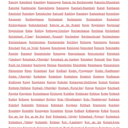
Raisting
Raitenbuch
Ramerberg
Rammingen
Ramsau bei Berchtesgaden
Ramstein-Miesenbach
Ramsthal
Randersacker
Rangendingen
Rannungen
Ransbach-Baumbach
Rastatt
Ratshausen
Rattelsdorf
Rattenberg
Rattenkirchen
Rattiszell
Raubling
Rauenberg
Rauhenebrach
Ravensburg
Ravenstein
Rechberghausen
Rechtenbach
Rechtenstein
Rechtmehring
Reckendorf
Recklinghausen
Rednitzhembach
Redwitz an der Rodach
Regen
Regensburg
Regenstauf
Regnitzlosau
Rehau
Rehling
Rehlingen-Siersburg
Reichartshausen
Reichenau
Reichenbach
Reichenbach (Cham)
Reichenbach (Kronach)
Reichenberg
Reichenschwand
Reichersbeuern
Reichertshausen
Reichertsheim
Reichertshofen
Reichling
Reilingen
Reimlingen
Reisbach
Reischach
Reit im Winkl
Remagen
Remchingen
Remlingen
Remscheid
Remseck
Remshalden
Renchen
Rennerod
Rennertshofen
Renningen
Renquishausen
Rentweinsdorf
Rettenbach
(Günzburg)
Rettenbach (Oberpfalz)
Rettenbach am Auerberg
Rettenberg
Retzstadt
Reut
Reute
Reuth bei Erbendorf
Reutlingen
Rheinau
Rheinböllen
Rheinfelden
Rheinhausen
Rheinmünster
Rheinstetten
Rhens
Rickenbach
Ried
Riedbach
Rieden (Forggensee)
Rieden (Kaufbeuren)
Rieden (Oberpfalz)
Riedenberg
Riedenburg
Riedenheim
Riederich
Riedering
Riedhausen
Riedlingen
Riegel
Riegelsberg
Riegsee
Riekofen
Rielasingen-Worblingen
Rieneck
Riesbürg
Rietheim-Weilheim
Rimbach (Oberpfalz)
Rimbach (Rottal-Inn)
Rimpar
Rimsting
Rinchnach
Ringelai
Ringsheim
Rockenhausen
Röckingen
Rodalben
Rödelmaier
Rödelsee
Roden
Rödental
Roding
Röfingen
Roggenburg
Rögling
Rohr (Mittelfranken)
Rohr (Niederbayern)
Rohrbach
Rohrdorf
Rohrenfels
Röhrmoos
Röhrnbach
Roigheim
Röllbach
Römerstein
Ronsberg
Rosenberg
Rosenfeld
Rosengarten
Rosenheim
Röslau
Roßbach
Roßhaupten
Roßtal
Rostock
Rot am See
Rot an der Rot
Roth
Röthenbach (Allgäu)
Röthenbach (Pegnitz)
Rothenbuch
Rothenburg (Tauber)
Rothenfels
Röthlein
Rott (Landsberg)
Rott am Inn
Rottach-Egern
Rottenacker
Röttenbach (Erlangen)
Röttenbach (Roth)
Rottenbuch
Rottenburg
Rottenburg an der