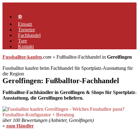
Zum
Menü
Inhalt
springen
⚽
Einsatz
Tornetze
Fachhandel
Tore
Kontakt
Fussballtor-kaufen
.com
» Fußballtor-Fachhandel in
Gerolfingen
Fussballtor kaufen beim Fachhandel für Sportplatz-Ausstattung für
die Region
Gerolfingen: Fußballtor-Fachhandel
Fußballtor-Fachhändler in Gerolfingen & Shops für Sportplatz-
Ausstattung, die Gerolfingen beliefern.
über 100 Bewertungen (Anbieter, Gerolfingen)
»
zum Händler