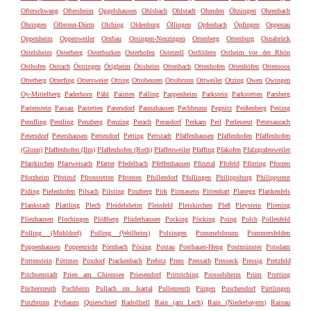
Ofterschwang
Oftersheim
Oggelshausen
Ohlsbach
Ohlstadt
Ohmden
Öhningen
Ohrenbach
Öhringen
Ölbronn-Dürrn
Olching
Oldenburg
Öllingen
Opfenbach
Öpfingen
Oppenau
Oppenheim
Oppenweiler
Ornbau
Orsingen-Nenzingen
Ortenberg
Ortenburg
Osnabrück
Ostelsheim
Osterberg
Osterburken
Osterhofen
Osterzell
Ostfildern
Ostheim vor der Rhön
Osthofen
Ostrach
Östringen
Ötigheim
Ötisheim
Ottenbach
Ottenhofen
Ottenhöfen
Ottensoos
Otterberg
Otterfing
Ottersweier
Otting
Ottobeuren
Ottobrunn
Ottweiler
Otzing
Owen
Owingen
Oy-Mittelberg
Paderborn
Pähl
Painten
Palling
Pappenheim
Parkstein
Parkstetten
Parsberg
Partenstein
Passau
Pastetten
Patersdorf
Paunzhausen
Pechbrunn
Pegnitz
Peißenberg
Peiting
Pemfling
Pentling
Penzberg
Penzing
Perach
Perasdorf
Perkam
Perl
Perlesreut
Petersaurach
Petersdorf
Petershausen
Pettendorf
Petting
Pettstadt
Pfaffenhausen
Pfaffenhofen
Pfaffenhofen
(Glonn)
Pfaffenhofen (Ilm)
Pfaffenhofen (Roth)
Pfaffenweiler
Pfaffing
Pfakofen
Pfalzgrafenweiler
Pfarrkirchen
Pfarrweisach
Pfatter
Pfedelbach
Pfeffenhausen
Pfinztal
Pfofeld
Pförring
Pforzen
Pforzheim
Pfreimd
Pfronstetten
Pfronten
Pfullendorf
Pfullingen
Philippsburg
Philippsreut
Piding
Pielenhofen
Pilsach
Pilsting
Pinzberg
Pirk
Pirmasens
Pittenhart
Planegg
Plankenfels
Plankstadt
Plattling
Plech
Pleidelsheim
Pleinfeld
Pleiskirchen
Pleß
Pleystein
Pliening
Pliezhausen
Plochingen
Plößberg
Plüderhausen
Pocking
Pöcking
Poing
Polch
Pollenfeld
Polling (Mühldorf)
Polling (Weilheim)
Polsingen
Pommelsbrunn
Pommersfelden
Poppenhausen
Poppenricht
Pörnbach
Pösing
Postau
Postbauer-Heng
Postmünster
Potsdam
Pottenstein
Pöttmes
Poxdorf
Prackenbach
Prebitz
Prem
Pressath
Presseck
Pressig
Pretzfeld
Prichsenstadt
Prien am Chiemsee
Priesendorf
Prittriching
Prosselsheim
Prüm
Prutting
Püchersreuth
Puchheim
Pullach im Isartal
Pullenreuth
Pürgen
Puschendorf
Püttlingen
Putzbrunn
Pyrbaum
Quierschied
Radolfzell
Rain (am Lech)
Rain (Niederbayern)
Rainau