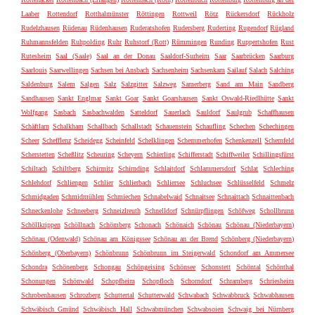
Laaber
Rottendorf
Rotthalmünster
Röttingen
Rottweil
Rötz
Rückersdorf
Rückholz
Rudelzhausen
Rüdenau
Rüdenhausen
Ruderatshofen
Rudersberg
Ruderting
Rugendorf
Rügland
Ruhmannsfelden
Ruhpolding
Ruhr
Ruhstorf (Rott)
Rümmingen
Runding
Ruppertshofen
Rust
Rutesheim
Saal (Saale)
Saal an der Donau
Saaldorf-Surheim
Saar
Saarbrücken
Saarburg
Saarlouis
Saarwellingen
Sachsen bei Ansbach
Sachsenheim
Sachsenkam
Sailauf
Salach
Salching
Saldenburg
Salem
Salgen
Salz
Salzgitter
Salzweg
Samerberg
Sand am Main
Sandberg
Sandhausen
Sankt Englmar
Sankt Goar
Sankt Goarshausen
Sankt Oswald-Riedlhütte
Sankt
Wolfgang
Sasbach
Sasbachwalden
Satteldorf
Sauerlach
Sauldorf
Saulgrub
Schaffhausen
Schäftlarn
Schalkham
Schallbach
Schallstadt
Schauenstein
Schaufling
Schechen
Schechingen
Scheer
Schefflenz
Scheidegg
Scheinfeld
Schelklingen
Schemmerhofen
Schenkenzell
Schernfeld
Scherstetten
Scheßlitz
Scheuring
Scheyern
Schierling
Schifferstadt
Schiffweiler
Schillingsfürst
Schiltach
Schiltberg
Schirmitz
Schirnding
Schlaitdorf
Schlammersdorf
Schlat
Schleching
Schlehdorf
Schliengen
Schlier
Schlierbach
Schliersee
Schluchsee
Schlüsselfeld
Schmelz
Schmidgaden
Schmidmühlen
Schmiechen
Schnabelwaid
Schnaitsee
Schnaittach
Schnaittenbach
Schneckenlohe
Schneeberg
Schneizlreuth
Schnelldorf
Schnürpflingen
Schöfweg
Schollbrunn
Schöllkrippen
Schöllnach
Schömberg
Schonach
Schönaich
Schönau
Schönau (Niederbayern)
Schönau (Odenwald)
Schönau am Königssee
Schönau an der Brend
Schönberg (Niederbayern)
Schönberg (Oberbayern)
Schönbrunn
Schönbrunn im Steigerwald
Schondorf am Ammersee
Schondra
Schönenberg
Schongau
Schöngeising
Schönsee
Schonstett
Schöntal
Schönthal
Schonungen
Schönwald
Schopfheim
Schopfloch
Schorndorf
Schramberg
Schriesheim
Schrobenhausen
Schrozberg
Schuttertal
Schutterwald
Schwabach
Schwabbruck
Schwabhausen
Schwäbisch Gmünd
Schwäbisch Hall
Schwabmünchen
Schwabsoien
Schwaig bei Nürnberg