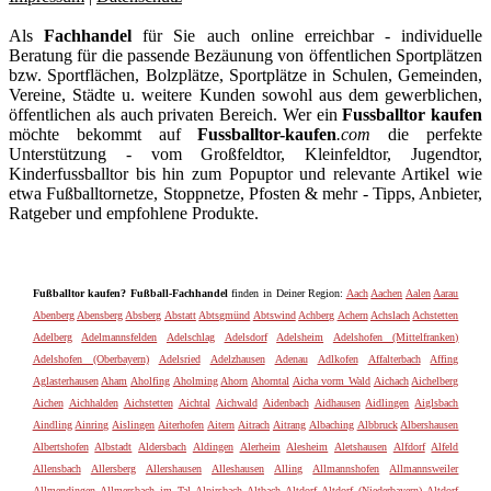
Als
Fachhandel
für Sie auch online erreichbar - individuelle
Beratung für die passende Bezäunung von öffentlichen Sportplätzen
bzw. Sportflächen, Bolzplätze, Sportplätze in Schulen, Gemeinden,
Vereine, Städte u. weitere Kunden sowohl aus dem gewerblichen,
öffentlichen als auch privaten Bereich. Wer ein
Fussballtor kaufen
möchte bekommt auf
Fussballtor-kaufen
.com
die perfekte
Unterstützung - vom Großfeldtor, Kleinfeldtor, Jugendtor,
Kinderfussballtor bis hin zum Popuptor und relevante Artikel wie
etwa Fußballtornetze, Stoppnetze, Pfosten & mehr - Tipps, Anbieter,
Ratgeber und empfohlene Produkte.
Fußballtor kaufen? Fußball-Fachhandel
finden in Deiner Region:
Aach
Aachen
Aalen
Aarau
Abenberg
Abensberg
Absberg
Abstatt
Abtsgmünd
Abtswind
Achberg
Achern
Achslach
Achstetten
Adelberg
Adelmannsfelden
Adelschlag
Adelsdorf
Adelsheim
Adelshofen (Mittelfranken)
Adelshofen (Oberbayern)
Adelsried
Adelzhausen
Adenau
Adlkofen
Affalterbach
Affing
Aglasterhausen
Aham
Aholfing
Aholming
Ahorn
Ahorntal
Aicha vorm Wald
Aichach
Aichelberg
Aichen
Aichhalden
Aichstetten
Aichtal
Aichwald
Aidenbach
Aidhausen
Aidlingen
Aiglsbach
Aindling
Ainring
Aislingen
Aiterhofen
Aitern
Aitrach
Aitrang
Albaching
Albbruck
Albershausen
Albertshofen
Albstadt
Aldersbach
Aldingen
Alerheim
Alesheim
Aletshausen
Alfdorf
Alfeld
Allensbach
Allersberg
Allershausen
Alleshausen
Alling
Allmannshofen
Allmannsweiler
Allmendingen
Allmersbach im Tal
Alpirsbach
Altbach
Altdorf
Altdorf (Niederbayern)
Altdorf