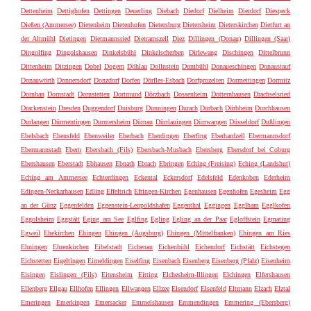
Dettenheim
Dettighofen
Dettingen
Deuerling
Diebach
Diedorf
Dielheim
Dierdorf
Diespeck
Dießen (Ammersee)
Dietenheim
Dietenhofen
Dietersburg
Dietersheim
Dieterskirchen
Dietfurt an
der Altmühl
Dietingen
Dietmannsried
Dietramszell
Diez
Dillingen (Donau)
Dillingen (Saar)
Dingolfing
Dingolshausen
Dinkelsbühl
Dinkelscherben
Dirlewang
Dischingen
Dittelbrunn
Dittenheim
Ditzingen
Dobel
Dogern
Döhlau
Dollnstein
Dombühl
Donaueschingen
Donaustauf
Donauwörth
Donnersdorf
Donzdorf
Dorfen
Dörfles-Esbach
Dorfprozelten
Dormettingen
Dormitz
Dornhan
Dornstadt
Dornstetten
Dortmund
Dörzbach
Dossenheim
Dotternhausen
Drachselsried
Drackenstein
Dresden
Duggendorf
Duisburg
Dunningen
Durach
Durbach
Dürbheim
Durchhausen
Durlangen
Dürmentingen
Durmersheim
Dürnau
Dürrlauingen
Dürrwangen
Düsseldorf
Dußlingen
Ebelsbach
Ebensfeld
Ebenweiler
Eberbach
Eberdingen
Eberfing
Eberhardzell
Ebermannsdorf
Ebermannstadt
Ebern
Ebersbach (Fils)
Ebersbach-Musbach
Ebersberg
Ebersdorf bei Coburg
Ebershausen
Eberstadt
Ebhausen
Ebnath
Ebrach
Ebringen
Eching (Freising)
Eching (Landshut)
Eching am Ammersee
Echterdingen
Eckental
Eckersdorf
Edelsfeld
Edenkoben
Ederheim
Edingen-Neckarhausen
Edling
Effeltrich
Efringen-Kirchen
Egenhausen
Egenhofen
Egesheim
Egg
an der Günz
Eggenfelden
Eggenstein-Leopoldshafen
Eggenthal
Eggingen
Egglham
Egglkofen
Eggolsheim
Eggstätt
Eging am See
Eglfing
Egling
Egling an der Paar
Egloffstein
Egmating
Egweil
Ehekirchen
Ehingen
Ehingen (Augsburg)
Ehingen (Mittelfranken)
Ehingen am Ries
Ehningen
Ehrenkirchen
Eibelstadt
Eichenau
Eichenbühl
Eichendorf
Eichstätt
Eichstegen
Eichstetten
Eigeltingen
Eimeldingen
Eiselfing
Eisenbach
Eisenberg
Eisenberg (Pfalz)
Eisenheim
Eisingen
Eislingen (Fils)
Eitensheim
Eitting
Elchesheim-Illingen
Elchingen
Elfershausen
Ellenberg
Ellgau
Ellhofen
Ellingen
Ellwangen
Ellzee
Elsendorf
Elsenfeld
Eltmann
Elzach
Elztal
Emeringen
Emerkingen
Emersacker
Emmelshausen
Emmendingen
Emmering (Ebersberg)