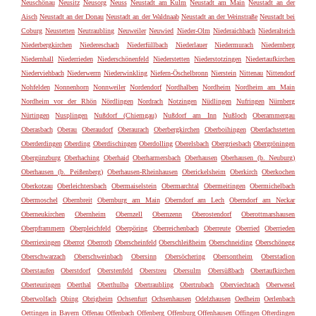
Neuschönau
Neusitz
Neusorg
Neuss
Neustadt am Kulm
Neustadt am Main
Neustadt an der
Aisch
Neustadt an der Donau
Neustadt an der Waldnaab
Neustadt an der Weinstraße
Neustadt bei
Coburg
Neustetten
Neutraubling
Neuweiler
Neuwied
Nieder-Olm
Niederaichbach
Niederalteich
Niederbergkirchen
Niedereschach
Niederfüllbach
Niederlauer
Niedermurach
Niedernberg
Niedernhall
Niederrieden
Niederschönenfeld
Niederstetten
Niederstotzingen
Niedertaufkirchen
Niederviehbach
Niederwerrn
Niederwinkling
Niefern-Öschelbronn
Nierstein
Nittenau
Nittendorf
Nohfelden
Nonnenhorn
Nonnweiler
Nordendorf
Nordhalben
Nordheim
Nordheim am Main
Nordheim vor der Rhön
Nördlingen
Nordrach
Notzingen
Nüdlingen
Nufringen
Nürnberg
Nürtingen
Nusplingen
Nußdorf (Chiemgau)
Nußdorf am Inn
Nußloch
Oberammergau
Oberasbach
Oberau
Oberaudorf
Oberaurach
Oberbergkirchen
Oberboihingen
Oberdachstetten
Oberderdingen
Oberding
Oberdischingen
Oberdolling
Oberelsbach
Obergriesbach
Obergröningen
Obergünzburg
Oberhaching
Oberhaid
Oberharmersbach
Oberhausen
Oberhausen (b. Neuburg)
Oberhausen (b. Peißenberg)
Oberhausen-Rheinhausen
Oberickelsheim
Oberkirch
Oberkochen
Oberkotzau
Oberleichtersbach
Obermaiselstein
Obermarchtal
Obermeitingen
Obermichelbach
Obermoschel
Obernbreit
Obernburg am Main
Oberndorf am Lech
Oberndorf am Neckar
Oberneukirchen
Obernheim
Obernzell
Obernzenn
Oberostendorf
Oberottmarshausen
Oberpframmern
Oberpleichfeld
Oberpöring
Oberreichenbach
Oberreute
Oberried
Oberrieden
Oberriexingen
Oberrot
Oberroth
Oberscheinfeld
Oberschleißheim
Oberschneiding
Oberschönegg
Oberschwarzach
Oberschweinbach
Obersinn
Obersöchering
Obersontheim
Oberstadion
Oberstaufen
Oberstdorf
Oberstenfeld
Oberstreu
Obersulm
Obersüßbach
Obertaufkirchen
Oberteuringen
Oberthal
Oberthulba
Obertraubling
Obertrubach
Oberviechtach
Oberwesel
Oberwolfach
Obing
Obrigheim
Ochsenfurt
Ochsenhausen
Odelzhausen
Oedheim
Oerlenbach
Oettingen in Bayern
Offenau
Offenbach
Offenberg
Offenburg
Offenhausen
Offingen
Ofterdingen