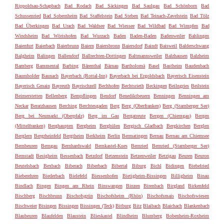
Rippoldsau-Schapbach
Bad Rodach
Bad Säckingen
Bad Saulgau
Bad Schönborn
Bad
Schussenried
Bad Sobernheim
Bad Staffelstein
Bad Steben
Bad Teinach-Zavelstein
Bad Tölz
Bad Überkingen
Bad Urach
Bad Waldsee
Bad Wiessee
Bad Wildbad
Bad Wimpfen
Bad
Windsheim
Bad Wörishofen
Bad Wurzach
Baden
Baden-Baden
Badenweiler
Bahlingen
Baienfurt
Baierbach
Baierbrunn
Baiern
Baiersbronn
Baiersdorf
Baindt
Baisweil
Balderschwang
Balgheim
Balingen
Ballendorf
Ballrechten-Dottingen
Baltmannsweiler
Balzhausen
Balzheim
Bamberg
Bammental
Barbing
Bärenthal
Bärnau
Bartholomä
Basel
Bastheim
Baudenbach
Baumholder
Baunach
Bayerbach (Rottal-Inn)
Bayerbach bei Ergoldsbach
Bayerisch Eisenstein
Bayerisch Gmain
Bayreuth
Bayrischzell
Bechhofen
Bechtsrieth
Beckingen
Beilngries
Beilstein
Beimerstetten
Bellenberg
Bempflingen
Bendorf
Benediktbeuern
Benningen
Benningen am
Neckar
Beratzhausen
Berching
Berchtesgaden
Berg
Berg (Oberfranken)
Berg (Starnberger See)
Berg bei Neumarkt (Oberpfalz)
Berg im Gau
Bergatreute
Bergen (Chiemgau)
Bergen
(Mittelfranken)
Berghaupten
Bergheim
Berghülen
Bergisch Gladbach
Bergkirchen
Berglen
Berglern
Bergrheinfeld
Bergtheim
Berkheim
Berlin
Bermatingen
Bernau
Bernau am Chiemsee
Bernbeuren
Berngau
Bernhardswald
Bernkastel-Kues
Bernried
Bernried (Starnberger See)
Bernstadt
Besigheim
Bessenbach
Betzdorf
Betzenstein
Betzenweiler
Betzigau
Beuren
Beuron
Beutelsbach
Bexbach
Biberach
Biberbach
Bibertal
Biburg
Bichl
Bidingen
Biebelried
Bieberehren
Biederbach
Bielefeld
Biessenhofen
Bietigheim-Bissingen
Billigheim
Binau
Bindlach
Bingen
Bingen am Rhein
Binswangen
Binzen
Birenbach
Birgland
Birkenfeld
Bischberg
Bischbrunn
Bischofsgrün
Bischofsheim (Rhön)
Bischofsmais
Bischofswiesen
Bischweier
Bisingen
Bissingen
Bissingen (Teck)
Bitburg
Bitz
Blaibach
Blaichach
Blankenbach
Blaubeuren
Blaufelden
Blaustein
Blieskastel
Blindheim
Blumberg
Bobenheim-Roxheim