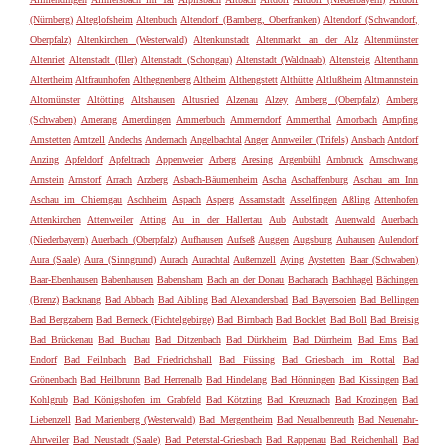
(Nürnberg)
Alteglofsheim
Altenbuch
Altendorf (Bamberg, Oberfranken)
Altendorf (Schwandorf,
Oberpfalz)
Altenkirchen (Westerwald)
Altenkunstadt
Altenmarkt an der Alz
Altenmünster
Altenriet
Altenstadt (Iller)
Altenstadt (Schongau)
Altenstadt (Waldnaab)
Altensteig
Altenthann
Altertheim
Altfraunhofen
Althegnenberg
Altheim
Althengstett
Althütte
Altlußheim
Altmannstein
Altomünster
Altötting
Altshausen
Altusried
Alzenau
Alzey
Amberg (Oberpfalz)
Amberg
(Schwaben)
Amerang
Amerdingen
Ammerbuch
Ammerndorf
Ammerthal
Amorbach
Ampfing
Amstetten
Amtzell
Andechs
Andernach
Angelbachtal
Anger
Annweiler (Trifels)
Ansbach
Antdorf
Anzing
Apfeldorf
Apfeltrach
Appenweier
Arberg
Aresing
Argenbühl
Arnbruck
Arnschwang
Arnstein
Arnstorf
Arrach
Arzberg
Asbach-Bäumenheim
Ascha
Aschaffenburg
Aschau am Inn
Aschau im Chiemgau
Aschheim
Aspach
Asperg
Assamstadt
Asselfingen
Aßling
Attenhofen
Attenkirchen
Attenweiler
Atting
Au in der Hallertau
Aub
Aubstadt
Auenwald
Auerbach
(Niederbayern)
Auerbach (Oberpfalz)
Aufhausen
Aufseß
Auggen
Augsburg
Auhausen
Aulendorf
Aura (Saale)
Aura (Sinngrund)
Aurach
Aurachtal
Außernzell
Aying
Aystetten
Baar (Schwaben)
Baar-Ebenhausen
Babenhausen
Babensham
Bach an der Donau
Bacharach
Bachhagel
Bächingen
(Brenz)
Backnang
Bad Abbach
Bad Aibling
Bad Alexandersbad
Bad Bayersoien
Bad Bellingen
Bad Bergzabern
Bad Berneck (Fichtelgebirge)
Bad Birnbach
Bad Bocklet
Bad Boll
Bad Breisig
Bad Brückenau
Bad Buchau
Bad Ditzenbach
Bad Dürkheim
Bad Dürrheim
Bad Ems
Bad
Endorf
Bad Feilnbach
Bad Friedrichshall
Bad Füssing
Bad Griesbach im Rottal
Bad
Grönenbach
Bad Heilbrunn
Bad Herrenalb
Bad Hindelang
Bad Hönningen
Bad Kissingen
Bad
Kohlgrub
Bad Königshofen im Grabfeld
Bad Kötzting
Bad Kreuznach
Bad Krozingen
Bad
Liebenzell
Bad Marienberg (Westerwald)
Bad Mergentheim
Bad Neualbenreuth
Bad Neuenahr-
Ahrweiler
Bad Neustadt (Saale)
Bad Peterstal-Griesbach
Bad Rappenau
Bad Reichenhall
Bad