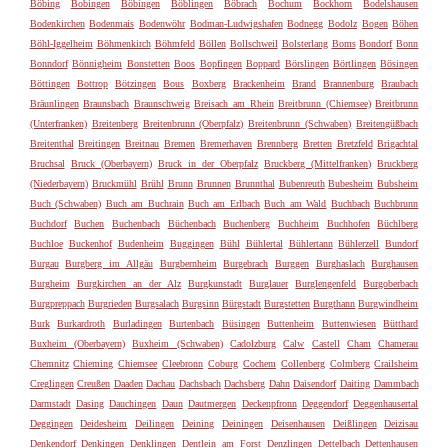
Böbing
Bobingen
Böbingen
Böblingen
Böbrach
Bochum
Bockhorn
Bodelshausen
Bodenkirchen
Bodenmais
Bodenwöhr
Bodman-Ludwigshafen
Bodnegg
Bodolz
Bogen
Böhen
Böhl-Iggelheim
Böhmenkirch
Böhmfeld
Böllen
Bollschweil
Bolsterlang
Boms
Bondorf
Bonn
Bonndorf
Bönnigheim
Bonstetten
Boos
Bopfingen
Boppard
Börslingen
Börtlingen
Bösingen
Böttingen
Bottrop
Bötzingen
Bous
Boxberg
Brackenheim
Brand
Brannenburg
Braubach
Bräunlingen
Braunsbach
Braunschweig
Breisach am Rhein
Breitbrunn (Chiemsee)
Breitbrunn
(Unterfranken)
Breitenberg
Breitenbrunn (Oberpfalz)
Breitenbrunn (Schwaben)
Breitengüßbach
Breitenthal
Breitingen
Breitnau
Bremen
Bremerhaven
Brennberg
Bretten
Bretzfeld
Brigachtal
Bruchsal
Bruck (Oberbayern)
Bruck in der Oberpfalz
Bruckberg (Mittelfranken)
Bruckberg
(Niederbayern)
Bruckmühl
Brühl
Brunn
Brunnen
Brunnthal
Bubenreuth
Bubesheim
Bubsheim
Buch (Schwaben)
Buch am Buchrain
Buch am Erlbach
Buch am Wald
Buchbach
Buchbrunn
Buchdorf
Buchen
Buchenbach
Büchenbach
Buchenberg
Buchheim
Buchhofen
Büchlberg
Buchloe
Buckenhof
Budenheim
Buggingen
Bühl
Bühlertal
Bühlertann
Bühlerzell
Bundorf
Burgau
Burgberg im Allgäu
Burgbernheim
Burgebrach
Burggen
Burghaslach
Burghausen
Burgheim
Burgkirchen an der Alz
Burgkunstadt
Burglauer
Burglengenfeld
Burgoberbach
Burgpreppach
Burgrieden
Burgsalach
Burgsinn
Bürgstadt
Burgstetten
Burgthann
Burgwindheim
Burk
Burkardroth
Burladingen
Burtenbach
Büsingen
Buttenheim
Buttenwiesen
Bütthard
Buxheim (Oberbayern)
Buxheim (Schwaben)
Cadolzburg
Calw
Castell
Cham
Chamerau
Chemnitz
Chieming
Chiemsee
Cleebronn
Coburg
Cochem
Collenberg
Colmberg
Crailsheim
Creglingen
Creußen
Daaden
Dachau
Dachsbach
Dachsberg
Dahn
Daisendorf
Daiting
Dammbach
Darmstadt
Dasing
Dauchingen
Daun
Dautmergen
Deckenpfronn
Deggendorf
Deggenhausertal
Deggingen
Deidesheim
Deilingen
Deining
Deiningen
Deisenhausen
Deißlingen
Deizisau
Denkendorf
Denkingen
Denklingen
Dentlein am Forst
Denzlingen
Dettelbach
Dettenhausen