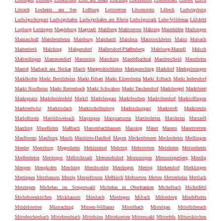
Lörrach
Losheim am See
Loßburg
Lottstetten
Löwenstein
Lübeck
Ludwigsburg
Ludwigschorgast
Ludwigshafen
Ludwigshafen am Rhein
Ludwigsstadt
Luhe-Wildenau
Lülsfeld
Lupburg
Lutzingen
Magdeburg
Magstadt
Mahlberg
Mahlstetten
Mähring
Maierhöfen
Maihingen
Mainaschaff
Mainbernheim
Mainburg
Mainhardt
Mainleus
Mainstockheim
Mainz
Maisach
Maitenbeth
Malching
Malgersdorf
Mallersdorf-Pfaffenberg
Malsburg-Marzell
Malsch
Malterdingen
Mammendorf
Mamming
Manching
Mandelbachtal
Manderscheid
Mannheim
Mantel
Marbach am Neckar
March
Margetshöchheim
Mariaposching
Markdorf
Markgröningen
Marklkofen
Markt Berolzheim
Markt Bibart
Markt Einersheim
Markt Erlbach
Markt Indersdorf
Markt Nordheim
Markt Rettenbach
Markt Schwaben
Markt Taschendorf
Marktbergel
Marktbreit
Marktgraitz
Marktheidenfeld
Marktl
Marktleugast
Marktleuthen
Marktoberdorf
Marktoffingen
Marktredwitz
Marktrodach
Marktschellenberg
Marktschorgast
Marktsteft
Marktzeuln
Marloffstein
Maroldsweisach
Marpingen
Marquartstein
Martinsheim
Marxheim
Marxzell
Marzling
Maselheim
Maßbach
Massenbachhausen
Massing
Mauer
Mauern
Mauerstetten
Maulbronn
Maulburg
Mauth
Maxhütte-Haidhof
Mayen
Meckenbeuren
Meckesheim
Medlingen
Meeder
Meersburg
Megesheim
Mehlmeisel
Mehring
Mehrstetten
Meinheim
Meisenheim
Meißenheim
Meitingen
Mellrichstadt
Memmelsdorf
Memmingen
Memmingerberg
Mendig
Mengen
Mengkofen
Merching
Merchweiler
Merdingen
Mering
Merkendorf
Merklingen
Mertingen
Merzhausen
Merzig
Mespelbrunn
Meßkirch
Meßstetten
Metten
Mettenheim
Mettlach
Metzingen
Michelau im Steigerwald
Michelau in Oberfranken
Michelbach
Michelfeld
Michelsneukirchen
Mickhausen
Miesbach
Mietingen
Miltach
Miltenberg
Mindelheim
Mindelstetten
Mintraching
Missen-Wilhams
Mistelbach
Mistelgau
Mittelbiberach
Mitteleschenbach
Mittelneufnach
Mittelsinn
Mittelstetten
Mittenwald
Mitterfels
Mitterskirchen