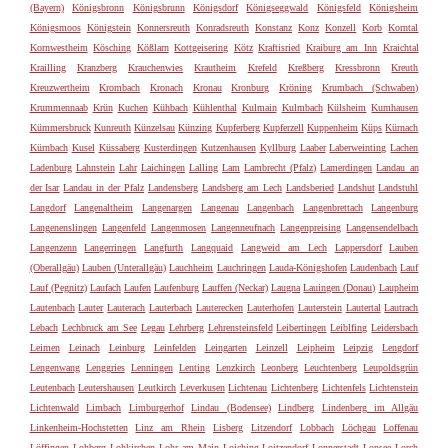
(Bayern)
Königsbronn
Königsbrunn
Königsdorf
Königseggwald
Königsfeld
Königsheim
Königsmoos
Königstein
Konnersreuth
Konradsreuth
Konstanz
Konz
Konzell
Korb
Korntal
Kornwestheim
Kösching
Kößlarn
Kottgeisering
Kötz
Kraftisried
Kraiburg am Inn
Kraichtal
Krailling
Kranzberg
Krauchenwies
Krautheim
Krefeld
Kreßberg
Kressbronn
Kreuth
Kreuzwertheim
Krombach
Kronach
Kronau
Kronburg
Kröning
Krumbach (Schwaben)
Krummennaab
Krün
Kuchen
Kühbach
Kühlenthal
Kulmain
Kulmbach
Külsheim
Kumhausen
Kümmersbruck
Kunreuth
Künzelsau
Künzing
Kupferberg
Kupferzell
Kuppenheim
Küps
Kürnach
Kürnbach
Kusel
Küssaberg
Kusterdingen
Kutzenhausen
Kyllburg
Laaber
Laberweinting
Lachen
Ladenburg
Lahnstein
Lahr
Laichingen
Lalling
Lam
Lambrecht (Pfalz)
Lamerdingen
Landau an
der Isar
Landau in der Pfalz
Landensberg
Landsberg am Lech
Landsberied
Landshut
Landstuhl
Langdorf
Langenaltheim
Langenargen
Langenau
Langenbach
Langenbrettach
Langenburg
Langenenslingen
Langenfeld
Langenmosen
Langenneufnach
Langenpreising
Langensendelbach
Langenzenn
Langerringen
Langfurth
Langquaid
Langweid am Lech
Lappersdorf
Lauben
(Oberallgäu)
Lauben (Unterallgäu)
Lauchheim
Lauchringen
Lauda-Königshofen
Laudenbach
Lauf
Lauf (Pegnitz)
Laufach
Laufen
Laufenburg
Lauffen (Neckar)
Laugna
Lauingen (Donau)
Laupheim
Lautenbach
Lauter
Lauterach
Lauterbach
Lauterecken
Lauterhofen
Lauterstein
Lautertal
Lautrach
Lebach
Lechbruck am See
Legau
Lehrberg
Lehrensteinsfeld
Leibertingen
Leiblfing
Leidersbach
Leimen
Leinach
Leinburg
Leinfelden
Leingarten
Leinzell
Leipheim
Leipzig
Lengdorf
Lengenwang
Lenggries
Lenningen
Lenting
Lenzkirch
Leonberg
Leuchtenberg
Leupoldsgrün
Leutenbach
Leutershausen
Leutkirch
Leverkusen
Lichtenau
Lichtenberg
Lichtenfels
Lichtenstein
Lichtenwald
Limbach
Limburgerhof
Lindau (Bodensee)
Lindberg
Lindenberg im Allgäu
Linkenheim-Hochstetten
Linz am Rhein
Lisberg
Litzendorf
Lobbach
Löchgau
Loffenau
Löffingen
Lohberg
Lohkirchen
Lohr am Main
Loiching
Loitzendorf
Lonnerstadt
Lonsee
Lorch