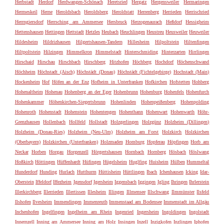
Herbstadt
Herdorf
Herdwangen-Schönach
Heretsried
Hergatz
Hergensweiler
Hermaringen
Hermeskeil
Herne
Heroldsbach
Heroldsberg
Heroldstatt
Herrenberg
Herrieden
Herrischried
Herrngiersdorf
Herrsching am Ammersee
Hersbruck
Herzogenaurach
Heßdorf
Hessigheim
Hettenshausen
Hettingen
Hettstadt
Hetzles
Heubach
Heuchlingen
Heustreu
Heusweiler
Heuweiler
Hildesheim
Hildrizhausen
Hilgertshausen-Tandern
Hillesheim
Hilpoltstein
Hiltenfingen
Hiltpoltstein
Hilzingen
Himmelkron
Himmelstadt
Hinterschmiding
Hinterzarten
Hirrlingen
Hirschaid
Hirschau
Hirschbach
Hirschberg
Hitzhofen
Höchberg
Hochdorf
Höchenschwand
Höchheim
Höchstadt (Aisch)
Höchstädt (Donau)
Höchstädt (Fichtelgebirge)
Hochstadt (Main)
Hockenheim
Hof
Höfen an der Enz
Hofheim in Unterfranken
Hofkirchen
Hofstetten
Hohberg
Hohenaltheim
Hohenau
Hohenberg an der Eger
Hohenbrunn
Hohenburg
Hohenfels
Hohenfurch
Hohenkammer
Höhenkirchen-Siegertsbrunn
Hohenlinden
Hohenpeißenberg
Hohenpolding
Hohenroth
Hohenstadt
Hohenstein
Hohentengen
Hohenthann
Hohenwart
Hohenwarth
Höhr-
Grenzhausen
Hollenbach
Hollfeld
Hollstadt
Holzgerlingen
Holzgünz
Holzheim (Dillingen)
Holzheim (Donau-Ries)
Holzheim (Neu-Ulm)
Holzheim am Forst
Holzkirch
Holzkirchen
(Oberbayern)
Holzkirchen (Unterfranken)
Holzmaden
Homburg
Hopferau
Höpfingen
Horb am
Neckar
Horben
Horgau
Horgenzell
Hörgertshausen
Hornbach
Hornberg
Hösbach
Höslwang
Hoßkirch
Höttingen
Hüffenhardt
Hüfingen
Hügelsheim
Huglfing
Huisheim
Hülben
Hummeltal
Hunderdorf
Hunding
Hurlach
Hutthurm
Hüttisheim
Hüttlingen
Ibach
Ichenhausen
Icking
Idar-
Oberstein
Iffeldorf
Iffezheim
Igensdorf
Igersheim
Iggensbach
Iggingen
Igling
Ihringen
Ihrlerstein
Illerkirchberg
Illerrieden
Illertissen
Illesheim
Illingen
Illmensee
Illschwang
Ilmmünster
Ilsfeld
Ilshofen
Ilvesheim
Immendingen
Immenreuth
Immenstaad am Bodensee
Immenstadt im Allgäu
Inchenhofen
Ingelfingen
Ingelheim am Rhein
Ingenried
Ingersheim
Ingoldingen
Ingolstadt
Innernzell
Inning am Ammersee
Inning am Holz
Insingen
Inzell
Inzigkofen
Inzlingen
Iphofen