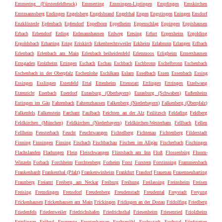
Emmering (Fürstenfeldbruck)
Emmerting
Emmingen-Liptingen
Empfingen
Emskirchen
Emtmannsberg
Endingen
Engelsberg
Engelsbrand
Engelthal
Engen
Engstingen
Eningen
Ensdorf
Enzklösterle
Epfenbach
Epfendorf
Eppelborn
Eppelheim
Eppenschlag
Eppingen
Eppishausen
Erbach
Erbendorf
Erding
Erdmannhausen
Erdweg
Eresing
Erfurt
Ergersheim
Ergolding
Ergoldsbach
Erharting
Ering
Eriskirch
Erkenbrechtsweiler
Erkheim
Erlabrunn
Erlangen
Erlbach
Erlenbach
Erlenbach am Main
Erlenbach beiheidenfeld
Erlenmoos
Erligheim
Ermershausen
Ernsgaden
Erolzheim
Ertingen
Eschach
Eschau
Eschbach
Eschbronn
Eschelbronn
Eschenbach
Eschenbach in der Oberpfalz
Eschenlohe
Eschlkam
Eslarn
Esselbach
Essen
Essenbach
Essing
Essingen
Esslingen
Estenfeld
Ettal
Ettenheim
Ettenstatt
Ettlingen
Ettringen
Etzelwang
Etzenricht
Euerbach
Euerdorf
Eurasburg (Oberbayern)
Eurasburg (Schwaben)
Eußenheim
Eutingen im Gäu
Fahrenbach
Fahrenzhausen
Falkenberg (Niederbayern)
Falkenberg (Oberpfalz)
Falkenfels
Falkenstein
Farchant
Faulbach
Feichten an der Alz
Feilitzsch
Feldafing
Feldberg
Feldkirchen (München)
Feldkirchen (Niederbayern)
Feldkirchen-Westerham
Fellbach
Fellen
Fellheim
Fensterbach
Feucht
Feuchtwangen
Fichtelberg
Fichtenau
Fichtenberg
Filderstadt
Finning
Finningen
Finsing
Fischach
Fischbachau
Fischen im Allgäu
Fischerbach
Fischingen
Flachslanden
Fladungen
Flein
Fleischwangen
Flintsbach am Inn
Floß
Flossenbürg
Fluorn-
Winzeln
Forbach
Forchheim
Forchtenberg
Forheim
Forst
Forstern
Forstinning
Frammersbach
Frankenhardt
Frankenthal (Pfalz)
Frankenwinheim
Frankfurt
Frasdorf
Frauenau
Frauenneuharting
Fraunberg
Freiamt
Freiberg am Neckar
Freiburg
Freihung
Freilassing
Freinsheim
Freisen
Freising
Fremdingen
Frensdorf
Freudenberg
Freudenstadt
Freudental
Freystadt
Freyung
Frickenhausen
Frickenhausen am Main
Frickingen
Fridingen an der Donau
Fridolfing
Friedberg
Friedenfels
Friedenweiler
Friedrichshafen
Friedrichsthal
Friesenheim
Friesenried
Friolzheim
Frittlingen
Fröhnd
Fronreute
Frontenhausen
Fuchsmühl
Fuchsstadt
Fuchstal
Fünfstetten