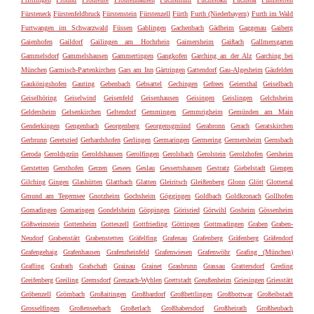
Fürsteneck
Fürstenfeldbruck
Fürstenstein
Fürstenzell
Fürth
Furth (Niederbayern)
Furth im Wald
Furtwangen im Schwarzwald
Füssen
Gablingen
Gachenbach
Gädheim
Gaggenau
Gaiberg
Gaienhofen
Gaildorf
Gailingen am Hochrhein
Gaimersheim
Gaißach
Gallmersgarten
Gammelsdorf
Gammelshausen
Gammertingen
Gangkofen
Garching an der Alz
Garching bei
München
Garmisch-Partenkirchen
Gars am Inn
Gärtringen
Gattendorf
Gau-Algesheim
Gäufelden
Gaukönigshofen
Gauting
Gebenbach
Gebsattel
Gechingen
Gefrees
Geiersthal
Geiselbach
Geiselhöring
Geiselwind
Geisenfeld
Geisenhausen
Geisingen
Geislingen
Gelchsheim
Geldersheim
Gelsenkirchen
Geltendorf
Gemmingen
Gemmrigheim
Gemünden am Main
Genderkingen
Gengenbach
Georgenberg
Georgensgmünd
Gerabronn
Gerach
Geratskirchen
Gerbrunn
Geretsried
Gerhardshofen
Gerlingen
Germaringen
Germering
Germersheim
Gernsbach
Geroda
Geroldsgrün
Geroldshausen
Gerolfingen
Gerolsbach
Gerolstein
Gerolzhofen
Gersheim
Gerstetten
Gersthofen
Gerzen
Gesees
Geslau
Gessertshausen
Gestratz
Giebelstadt
Giengen
Gilching
Gingen
Glashütten
Glattbach
Glatten
Gleiritsch
Gleißenberg
Glonn
Glött
Glottertal
Gmund am Tegernsee
Gnotzheim
Gochsheim
Göggingen
Goldbach
Goldkronach
Gollhofen
Gomadingen
Gomaringen
Gondelsheim
Göppingen
Görisried
Görwihl
Gosheim
Gössenheim
Gößweinstein
Gottenheim
Gotteszell
Gottfrieding
Göttingen
Gottmadingen
Graben
Graben-
Neudorf
Grabenstätt
Grabenstetten
Gräfelfing
Grafenau
Grafenberg
Gräfenberg
Gräfendorf
Grafengehaig
Grafenhausen
Grafenrheinfeld
Grafenwiesen
Grafenwöhr
Grafing (München)
Grafling
Grafrath
Grafschaft
Grainau
Grainet
Grasbrunn
Grassau
Grattersdorf
Greding
Greifenberg
Greiling
Gremsdorf
Grenzach-Wyhlen
Grettstadt
Greußenheim
Griesingen
Griesstätt
Gröbenzell
Grömbach
Großaitingen
Großbardorf
Großbettlingen
Großbottwar
Großeibstadt
Grosselfingen
Großenseebach
Großerlach
Großhabersdorf
Großheirath
Großheubach