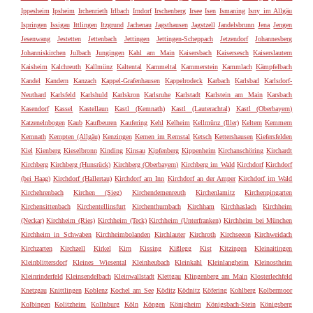
Ippesheim
Ipsheim
Irchenrieth
Irlbach
Irndorf
Irschenberg
Irsee
Isen
Ismaning
Isny im Allgäu
Ispringen
Issigau
Ittlingen
Itzgrund
Jachenau
Jagsthausen
Jagstzell
Jandelsbrunn
Jena
Jengen
Jesenwang
Jestetten
Jettenbach
Jettingen
Jettingen-Scheppach
Jetzendorf
Johannesberg
Johanniskirchen
Julbach
Jungingen
Kahl am Main
Kaisersbach
Kaisersesch
Kaiserslautern
Kaisheim
Kalchreuth
Kallmünz
Kaltental
Kammeltal
Kammerstein
Kammlach
Kämpfelbach
Kandel
Kandern
Kanzach
Kappel-Grafenhausen
Kappelrodeck
Karbach
Karlsbad
Karlsdorf-
Neuthard
Karlsfeld
Karlshuld
Karlskron
Karlsruhe
Karlstadt
Karlstein am Main
Karsbach
Kasendorf
Kassel
Kastellaun
Kastl (Kemnath)
Kastl (Lauterachtal)
Kastl (Oberbayern)
Katzenelnbogen
Kaub
Kaufbeuren
Kaufering
Kehl
Kelheim
Kellmünz (Iller)
Keltern
Kemmern
Kemnath
Kempten (Allgäu)
Kenzingen
Kernen im Remstal
Ketsch
Kettershausen
Kiefersfelden
Kiel
Kienberg
Kieselbronn
Kinding
Kinsau
Kipfenberg
Kippenheim
Kirchanschöring
Kirchardt
Kirchberg
Kirchberg (Hunsrück)
Kirchberg (Oberbayern)
Kirchberg im Wald
Kirchdorf
Kirchdorf
(bei Haag)
Kirchdorf (Hallertau)
Kirchdorf am Inn
Kirchdorf an der Amper
Kirchdorf im Wald
Kirchehrenbach
Kirchen (Sieg)
Kirchendemenreuth
Kirchenlamitz
Kirchenpingarten
Kirchensittenbach
Kirchentellinsfurt
Kirchenthumbach
Kirchham
Kirchhaslach
Kirchheim
(Neckar)
Kirchheim (Ries)
Kirchheim (Teck)
Kirchheim (Unterfranken)
Kirchheim bei München
Kirchheim in Schwaben
Kirchheimbolanden
Kirchlauter
Kirchroth
Kirchseeon
Kirchweidach
Kirchzarten
Kirchzell
Kirkel
Kirn
Kissing
Kißlegg
Kist
Kitzingen
Kleinaitingen
Kleinblittersdorf
Kleines Wiesental
Kleinheubach
Kleinkahl
Kleinlangheim
Kleinostheim
Kleinrinderfeld
Kleinsendelbach
Kleinwallstadt
Klettgau
Klingenberg am Main
Klosterlechfeld
Knetzgau
Knittlingen
Koblenz
Kochel am See
Köditz
Ködnitz
Köfering
Kohlberg
Kolbermoor
Kolbingen
Kolitzheim
Kollnburg
Köln
Köngen
Königheim
Königsbach-Stein
Königsberg