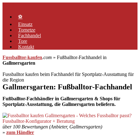
Zum
Menü
Inhalt
springen
⚽
Einsatz
Tornetze
Fachhandel
Tore
Kontakt
Fussballtor-kaufen
.com
» Fußballtor-Fachhandel in
Gallmersgarten
Fussballtor kaufen beim Fachhandel für Sportplatz-Ausstattung für
die Region
Gallmersgarten: Fußballtor-Fachhandel
Fußballtor-Fachhändler in Gallmersgarten & Shops für
Sportplatz-Ausstattung, die Gallmersgarten beliefern.
über 100 Bewertungen (Anbieter, Gallmersgarten)
»
zum Händler