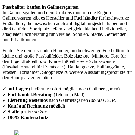
Fussballtor kaufen in Gallmersgarten
In Gallmersgarten und dem Umkreis rund um die Region
Gallmersgarten gibt es Hersteller und Fachhändler für hochwertige
Fußballtore, die inzwischen auch auf digital umgestellt haben und
direkt auf den Sportplatz liefern - bei gleichbleibend individueller,
adäquater Fachberatung für Vereine, Schulen, Städte, Gemeinden
und Privatkunden.
Finden Sie den passenden Händler, um hochwertige Fussballtore für
kleine und große Fussballfelder, Bolzplatztore, Minitore, Tore für
den Jugendfußball bzw. Kinderfußball sowie Schusswände
(Fussballtorwand für Events etc.), Ballfangnetze, Ballfangzäune,
Pfosten, Torrahmen, Stoppnetze & weitere Ausstattungsprodukte für
den Sportplatz zu erhalten.
✓
auf Lager
(Lieferung sofort möglich nach Gallmersgarten)
✓
Fachhandel-Beratung
(Telefon, eMail)
✓
Lieferung kostenlos
nach Gallmersgarten
(ab 500 EUR)
✓
Kauf auf Rechnung möglich
✓
Staffelpreise
ab 2m²
✓
100% Käuferschutz