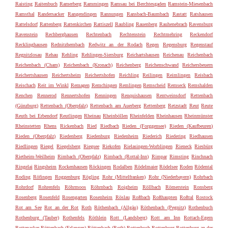
Raisting
Raitenbuch
Ramerberg
Rammingen
Ramsau bei Berchtesgaden
Ramstein-Miesenbach
Ramsthal
Randersacker
Rangendingen
Rannungen
Ransbach-Baumbach
Rastatt
Ratshausen
Rattelsdorf
Rattenberg
Rattenkirchen
Rattiszell
Raubling
Rauenberg
Rauhenebrach
Ravensburg
Ravenstein
Rechberghausen
Rechtenbach
Rechtenstein
Rechtmehring
Reckendorf
Recklinghausen
Rednitzhembach
Redwitz an der Rodach
Regen
Regensburg
Regenstauf
Regnitzlosau
Rehau
Rehling
Rehlingen-Siersburg
Reichartshausen
Reichenau
Reichenbach
Reichenbach (Cham)
Reichenbach (Kronach)
Reichenberg
Reichenschwand
Reichersbeuern
Reichertshausen
Reichertsheim
Reichertshofen
Reichling
Reilingen
Reimlingen
Reisbach
Reischach
Reit im Winkl
Remagen
Remchingen
Remlingen
Remscheid
Remseck
Remshalden
Renchen
Rennerod
Rennertshofen
Renningen
Renquishausen
Rentweinsdorf
Rettenbach
(Günzburg)
Rettenbach (Oberpfalz)
Rettenbach am Auerberg
Rettenberg
Retzstadt
Reut
Reute
Reuth bei Erbendorf
Reutlingen
Rheinau
Rheinböllen
Rheinfelden
Rheinhausen
Rheinmünster
Rheinstetten
Rhens
Rickenbach
Ried
Riedbach
Rieden (Forggensee)
Rieden (Kaufbeuren)
Rieden (Oberpfalz)
Riedenberg
Riedenburg
Riedenheim
Riederich
Riedering
Riedhausen
Riedlingen
Riegel
Riegelsberg
Riegsee
Riekofen
Rielasingen-Worblingen
Rieneck
Riesbürg
Rietheim-Weilheim
Rimbach (Oberpfalz)
Rimbach (Rottal-Inn)
Rimpar
Rimsting
Rinchnach
Ringelai
Ringsheim
Rockenhausen
Röckingen
Rodalben
Rödelmaier
Rödelsee
Roden
Rödental
Roding
Röfingen
Roggenburg
Rögling
Rohr (Mittelfranken)
Rohr (Niederbayern)
Rohrbach
Rohrdorf
Rohrenfels
Röhrmoos
Röhrnbach
Roigheim
Röllbach
Römerstein
Ronsberg
Rosenberg
Rosenfeld
Rosengarten
Rosenheim
Röslau
Roßbach
Roßhaupten
Roßtal
Rostock
Rot am See
Rot an der Rot
Roth
Röthenbach (Allgäu)
Röthenbach (Pegnitz)
Rothenbuch
Rothenburg (Tauber)
Rothenfels
Röthlein
Rott (Landsberg)
Rott am Inn
Rottach-Egern
Rottenacker
Röttenbach (Erlangen)
Röttenbach (Roth)
Rottenbuch
Rottenburg
Rottenburg an der