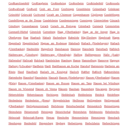
Großkarolinenfeld
Großlangheim
Großmehring
Großostheim
Großrinderfeld
Großrosseln
Großwallstadt
Großweil
Grub am Forst
Gruibingen
Grundsheim
Grünenbach
Grünkraut
Grünsfeld
Grünwald
Gschwend
Gstadt am Chiemsee
Guggenhausen
Güglingen
Gundelfingen
Gundelfingen an der Donau
Gundelsheim
Gundremmingen
Gunningen
Güntersleben
Günzach
Günzburg
Gunzenhausen
Gutach
Gutach im Breisgau
Gütenbach
Guteneck
Gutenstetten
Gutenzell-Hürbel
Gütersloh
Guttenberg
Haag (Oberfranken)
Haag an der Amper
Haag in
Oberbayern
Haar
Haarbach
Habach
Hachenburg
Hafenlohr
Häg-Ehrsberg
Hagelstadt
Hagen
Hagenbach
Hagenbüchach
Hagnau am Bodensee
Hahnbach
Haibach (Niederbayern)
Haibach
(Unterfranken)
Haidmühle
Haigerloch
Haimhausen
Haiming
Hainsfarth
Haiterbach
Halblech
Haldenwang (Günzburg)
Haldenwang (Oberallgäu)
Halfing
Hallbergmoos
Halle (Saale)
Hallerndorf
Hallstadt
Halsbach
Hambrücken
Hamburg
Hamm
Hammelburg
Hannover
Happurg
Harburg (Schwaben)
Hardheim
Hardt
Hardthausen am Kocher
Harsdorf
Hartenstein
Hartheim am
Rhein
Hasel
Haselbach
Haslach im Kinzigtal
Hasloch
Haßfurt
Haßloch
Haßmersheim
Hattenhofen
Haundorf
Haunsheim
Hausach
Hausen (Niederbayern)
Hausen (Oberfranken)
Hausen
(Rhön)
Hausen (Unterfranken)
Hausen am Bussen
Hausen am Tann
Hausen bei Würzburg
Hausen im Wiesental
Hausen ob Verena
Häusern
Hausham
Hauzenberg
Hawangen
Hayingen
Hebertsfelden
Hebertshausen
Hechingen
Heddesbach
Heddesheim
Heideck
Heidelberg
Heidenheim
Heidenheim (Brenz)
Heigenbrücken
Heilbronn
Heiligenberg
Heiligenstadt
(Oberfranken)
Heiligkreuzsteinach
Heilsbronn
Heimbuchenthal
Heimenkirch
Heimertingen
Heimsheim
Heinersreuth
Heiningen
Heinrichsthal
Heitersheim
Heldenstein
Helmbrechts
Helmstadt
Helmstadt-Bargen
Hemau
Hemhofen
Hemmersheim
Hemmingen
Hemsbach
Hendungen
Henfenfeld
Hengersberg
Hepberg
Herbertingen
Herbolzheim
Herbrechtingen