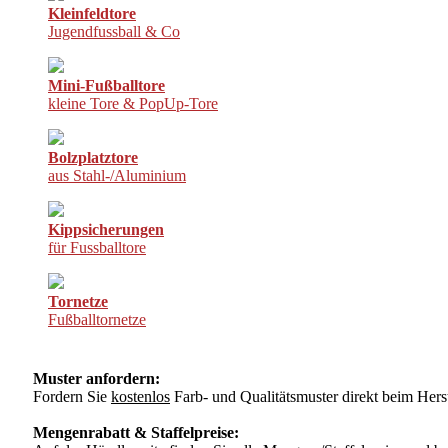
Kleinfeldtore
Jugendfussball & Co
Mini-Fußballtore
kleine Tore & PopUp-Tore
Bolzplatztore
aus Stahl-/Aluminium
Kippsicherungen
für Fussballtore
Tornetze
Fußballtornetze
Muster anfordern:
Fordern Sie
kostenlos
Farb- und Qualitätsmuster direkt beim Herst
Mengenrabatt & Staffelpreise: