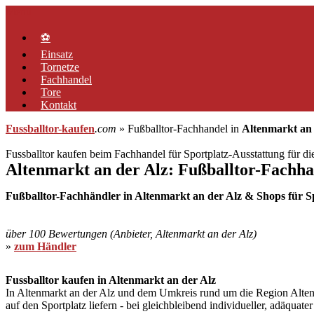
Zum
Menü
Inhalt
springen
⚽
Einsatz
Tornetze
Fachhandel
Tore
Kontakt
Fussballtor-kaufen
.com
» Fußballtor-Fachhandel in
Altenmarkt an 
Fussballtor kaufen beim Fachhandel für Sportplatz-Ausstattung für d
Altenmarkt an der Alz: Fußballtor-Fachha
Fußballtor-Fachhändler in Altenmarkt an der Alz & Shops für Spo
über 100 Bewertungen (Anbieter, Altenmarkt an der Alz)
»
zum Händler
Fussballtor kaufen in Altenmarkt an der Alz
In Altenmarkt an der Alz und dem Umkreis rund um die Region Altenma
auf den Sportplatz liefern - bei gleichbleibend individueller, adäqua