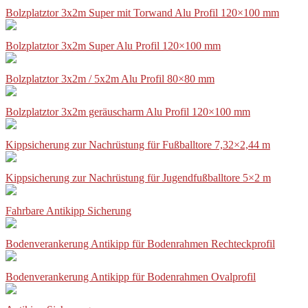
Bolzplatztor 3x2m Super mit Torwand Alu Profil 120×100 mm
Bolzplatztor 3x2m Super Alu Profil 120×100 mm
Bolzplatztor 3x2m / 5x2m Alu Profil 80×80 mm
Bolzplatztor 3x2m geräuscharm Alu Profil 120×100 mm
Kippsicherung zur Nachrüstung für Fußballtore 7,32×2,44 m
Kippsicherung zur Nachrüstung für Jugendfußballtore 5×2 m
Fahrbare Antikipp Sicherung
Bodenverankerung Antikipp für Bodenrahmen Rechteckprofil
Bodenverankerung Antikipp für Bodenrahmen Ovalprofil