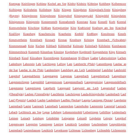
Knetzgau
Knittlingen
Koblenz
Kochel am See
Köditz
Ködnitz
Köfering
Kohlberg
Kolbermoor
Kolbingen
Kolitzheim
Kollnburg
Köln
Köngen
Königheim
Königsbach-Stein
Königsberg
(Bayern)
Königsbronn
Königsbrunn
Königsdorf
Königseggwald
Königsfeld
Königsheim
Königsmoos
Königstein
Konnersreuth
Konradsreuth
Konstanz
Konz
Konzell
Korb
Korntal
Kornwestheim
Kösching
Kößlarn
Kottgeisering
Kötz
Kraftisried
Kraiburg am Inn
Kraichtal
Krailling
Kranzberg
Krauchenwies
Krautheim
Krefeld
Kreßberg
Kressbronn
Kreuth
Kreuzwertheim
Krombach
Kronach
Kronau
Kronburg
Kröning
Krumbach (Schwaben)
Krummennaab
Krün
Kuchen
Kühbach
Kühlenthal
Kulmain
Kulmbach
Külsheim
Kumhausen
Kümmersbruck
Kunreuth
Künzelsau
Künzing
Kupferberg
Kupferzell
Kuppenheim
Küps
Kürnach
Kürnbach
Kusel
Küssaberg
Kusterdingen
Kutzenhausen
Kyllburg
Laaber
Laberweinting
Lachen
Ladenburg
Lahnstein
Lahr
Laichingen
Lalling
Lam
Lambrecht (Pfalz)
Lamerdingen
Landau an
der Isar
Landau in der Pfalz
Landensberg
Landsberg am Lech
Landsberied
Landshut
Landstuhl
Langdorf
Langenaltheim
Langenargen
Langenau
Langenbach
Langenbrettach
Langenburg
Langenenslingen
Langenfeld
Langenmosen
Langenneufnach
Langenpreising
Langensendelbach
Langenzenn
Langerringen
Langfurth
Langquaid
Langweid am Lech
Lappersdorf
Lauben
(Oberallgäu)
Lauben (Unterallgäu)
Lauchheim
Lauchringen
Lauda-Königshofen
Laudenbach
Lauf
Lauf (Pegnitz)
Laufach
Laufen
Laufenburg
Lauffen (Neckar)
Laugna
Lauingen (Donau)
Laupheim
Lautenbach
Lauter
Lauterach
Lauterbach
Lauterecken
Lauterhofen
Lauterstein
Lautertal
Lautrach
Lebach
Lechbruck am See
Legau
Lehrberg
Lehrensteinsfeld
Leibertingen
Leiblfing
Leidersbach
Leimen
Leinach
Leinburg
Leinfelden
Leingarten
Leinzell
Leipheim
Leipzig
Lengdorf
Lengenwang
Lenggries
Lenningen
Lenting
Lenzkirch
Leonberg
Leuchtenberg
Leupoldsgrün
Leutenbach
Leutershausen
Leutkirch
Leverkusen
Lichtenau
Lichtenberg
Lichtenfels
Lichtenstein