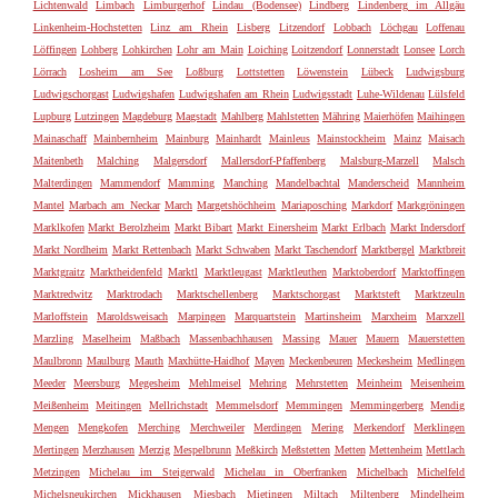
Lichtenwald
Limbach
Limburgerhof
Lindau (Bodensee)
Lindberg
Lindenberg im Allgäu
Linkenheim-Hochstetten
Linz am Rhein
Lisberg
Litzendorf
Lobbach
Löchgau
Loffenau
Löffingen
Lohberg
Lohkirchen
Lohr am Main
Loiching
Loitzendorf
Lonnerstadt
Lonsee
Lorch
Lörrach
Losheim am See
Loßburg
Lottstetten
Löwenstein
Lübeck
Ludwigsburg
Ludwigschorgast
Ludwigshafen
Ludwigshafen am Rhein
Ludwigsstadt
Luhe-Wildenau
Lülsfeld
Lupburg
Lutzingen
Magdeburg
Magstadt
Mahlberg
Mahlstetten
Mähring
Maierhöfen
Maihingen
Mainaschaff
Mainbernheim
Mainburg
Mainhardt
Mainleus
Mainstockheim
Mainz
Maisach
Maitenbeth
Malching
Malgersdorf
Mallersdorf-Pfaffenberg
Malsburg-Marzell
Malsch
Malterdingen
Mammendorf
Mamming
Manching
Mandelbachtal
Manderscheid
Mannheim
Mantel
Marbach am Neckar
March
Margetshöchheim
Mariaposching
Markdorf
Markgröningen
Marklkofen
Markt Berolzheim
Markt Bibart
Markt Einersheim
Markt Erlbach
Markt Indersdorf
Markt Nordheim
Markt Rettenbach
Markt Schwaben
Markt Taschendorf
Marktbergel
Marktbreit
Marktgraitz
Marktheidenfeld
Marktl
Marktleugast
Marktleuthen
Marktoberdorf
Marktoffingen
Marktredwitz
Marktrodach
Marktschellenberg
Marktschorgast
Marktsteft
Marktzeuln
Marloffstein
Maroldsweisach
Marpingen
Marquartstein
Martinsheim
Marxheim
Marxzell
Marzling
Maselheim
Maßbach
Massenbachhausen
Massing
Mauer
Mauern
Mauerstetten
Maulbronn
Maulburg
Mauth
Maxhütte-Haidhof
Mayen
Meckenbeuren
Meckesheim
Medlingen
Meeder
Meersburg
Megesheim
Mehlmeisel
Mehring
Mehrstetten
Meinheim
Meisenheim
Meißenheim
Meitingen
Mellrichstadt
Memmelsdorf
Memmingen
Memmingerberg
Mendig
Mengen
Mengkofen
Merching
Merchweiler
Merdingen
Mering
Merkendorf
Merklingen
Mertingen
Merzhausen
Merzig
Mespelbrunn
Meßkirch
Meßstetten
Metten
Mettenheim
Mettlach
Metzingen
Michelau im Steigerwald
Michelau in Oberfranken
Michelbach
Michelfeld
Michelsneukirchen
Mickhausen
Miesbach
Mietingen
Miltach
Miltenberg
Mindelheim