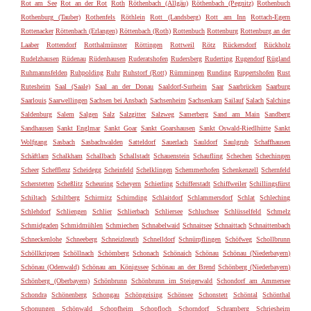
Rot am See
Rot an der Rot
Roth
Röthenbach (Allgäu)
Röthenbach (Pegnitz)
Rothenbuch
Rothenburg (Tauber)
Rothenfels
Röthlein
Rott (Landsberg)
Rott am Inn
Rottach-Egern
Rottenacker
Röttenbach (Erlangen)
Röttenbach (Roth)
Rottenbuch
Rottenburg
Rottenburg an der
Laaber
Rottendorf
Rotthalmünster
Röttingen
Rottweil
Rötz
Rückersdorf
Rückholz
Rudelzhausen
Rüdenau
Rüdenhausen
Ruderatshofen
Rudersberg
Ruderting
Rugendorf
Rügland
Ruhmannsfelden
Ruhpolding
Ruhr
Ruhstorf (Rott)
Rümmingen
Runding
Ruppertshofen
Rust
Rutesheim
Saal (Saale)
Saal an der Donau
Saaldorf-Surheim
Saar
Saarbrücken
Saarburg
Saarlouis
Saarwellingen
Sachsen bei Ansbach
Sachsenheim
Sachsenkam
Sailauf
Salach
Salching
Saldenburg
Salem
Salgen
Salz
Salzgitter
Salzweg
Samerberg
Sand am Main
Sandberg
Sandhausen
Sankt Englmar
Sankt Goar
Sankt Goarshausen
Sankt Oswald-Riedlhütte
Sankt
Wolfgang
Sasbach
Sasbachwalden
Satteldorf
Sauerlach
Sauldorf
Saulgrub
Schaffhausen
Schäftlarn
Schalkham
Schallbach
Schallstadt
Schauenstein
Schaufling
Schechen
Schechingen
Scheer
Schefflenz
Scheidegg
Scheinfeld
Schelklingen
Schemmerhofen
Schenkenzell
Schernfeld
Scherstetten
Scheßlitz
Scheuring
Scheyern
Schierling
Schifferstadt
Schiffweiler
Schillingsfürst
Schiltach
Schiltberg
Schirmitz
Schirnding
Schlaitdorf
Schlammersdorf
Schlat
Schleching
Schlehdorf
Schliengen
Schlier
Schlierbach
Schliersee
Schluchsee
Schlüsselfeld
Schmelz
Schmidgaden
Schmidmühlen
Schmiechen
Schnabelwaid
Schnaitsee
Schnaittach
Schnaittenbach
Schneckenlohe
Schneeberg
Schneizlreuth
Schnelldorf
Schnürpflingen
Schöfweg
Schollbrunn
Schöllkrippen
Schöllnach
Schömberg
Schonach
Schönaich
Schönau
Schönau (Niederbayern)
Schönau (Odenwald)
Schönau am Königssee
Schönau an der Brend
Schönberg (Niederbayern)
Schönberg (Oberbayern)
Schönbrunn
Schönbrunn im Steigerwald
Schondorf am Ammersee
Schondra
Schönenberg
Schongau
Schöngeising
Schönsee
Schonstett
Schöntal
Schönthal
Schonungen
Schönwald
Schopfheim
Schopfloch
Schorndorf
Schramberg
Schriesheim