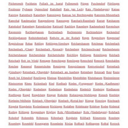
Püchersreuth
Puchheim
Pullach im Isartal
Pullenreuth
Pürgen
Puschendorf
Püttlingen
Putzbrunn
Pyrbaum
Quierschied
Radolfzell
Rain (am Lech)
Rain (Niederbayern)
Rainau
Raisting
Raitenbuch
Ramerberg
Rammingen
Ramsau bei Berchtesgaden
Ramstein-Miesenbach
Ramsthal
Randersacker
Rangendingen
Rannungen
Ransbach-Baumbach
Rastatt
Ratshausen
Rattelsdorf
Rattenberg
Rattenkirchen
Rattiszell
Raubling
Rauenberg
Rauhenebrach
Ravensburg
Ravenstein
Rechberghausen
Rechtenbach
Rechtenstein
Rechtmehring
Reckendorf
Recklinghausen
Rednitzhembach
Redwitz an der Rodach
Regen
Regensburg
Regenstauf
Regnitzlosau
Rehau
Rehling
Rehlingen-Siersburg
Reichartshausen
Reichenau
Reichenbach
Reichenbach (Cham)
Reichenbach (Kronach)
Reichenberg
Reichenschwand
Reichersbeuern
Reichertshausen
Reichertsheim
Reichertshofen
Reichling
Reilingen
Reimlingen
Reisbach
Reischach
Reit im Winkl
Remagen
Remchingen
Remlingen
Remscheid
Remseck
Remshalden
Renchen
Rennerod
Rennertshofen
Renningen
Renquishausen
Rentweinsdorf
Rettenbach
(Günzburg)
Rettenbach (Oberpfalz)
Rettenbach am Auerberg
Rettenberg
Retzstadt
Reut
Reute
Reuth bei Erbendorf
Reutlingen
Rheinau
Rheinböllen
Rheinfelden
Rheinhausen
Rheinmünster
Rheinstetten
Rhens
Rickenbach
Ried
Riedbach
Rieden (Forggensee)
Rieden (Kaufbeuren)
Rieden (Oberpfalz)
Riedenberg
Riedenburg
Riedenheim
Riederich
Riedering
Riedhausen
Riedlingen
Riegel
Riegelsberg
Riegsee
Riekofen
Rielasingen-Worblingen
Rieneck
Riesbürg
Rietheim-Weilheim
Rimbach (Oberpfalz)
Rimbach (Rottal-Inn)
Rimpar
Rimsting
Rinchnach
Ringelai
Ringsheim
Rockenhausen
Röckingen
Rodalben
Rödelmaier
Rödelsee
Roden
Rödental
Roding
Röfingen
Roggenburg
Rögling
Rohr (Mittelfranken)
Rohr (Niederbayern)
Rohrbach
Rohrdorf
Rohrenfels
Röhrmoos
Röhrnbach
Roigheim
Röllbach
Römerstein
Ronsberg
Rosenberg
Rosenfeld
Rosengarten
Rosenheim
Röslau
Roßbach
Roßhaupten
Roßtal
Rostock