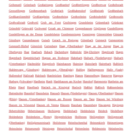
Gröbenzell
Grömbach
Großaitingen
Großbardorf
Großbettlingen
Großbottwar
Großeibstadt
Grosselfingen
Großenseebach
Großerlach
Großhabersdorf
Großheirath
Großheubach
Großkarolinenfeld
Großlangheim
Großmehring
Großostheim
Großrinderfeld
Großrosseln
Großwallstadt
Großweil
Grub am Forst
Gruibingen
Grundsheim
Grünenbach
Grünkraut
Grünsfeld
Grünwald
Gschwend
Gstadt am Chiemsee
Guggenhausen
Güglingen
Gundelfingen
Gundelfingen an der Donau
Gundelsheim
Gundremmingen
Gunningen
Güntersleben
Günzach
Günzburg
Gunzenhausen
Gutach
Gutach im Breisgau
Gütenbach
Guteneck
Gutenstetten
Gutenzell-Hürbel
Gütersloh
Guttenberg
Haag (Oberfranken)
Haag an der Amper
Haag in
Oberbayern
Haar
Haarbach
Habach
Hachenburg
Hafenlohr
Häg-Ehrsberg
Hagelstadt
Hagen
Hagenbach
Hagenbüchach
Hagnau am Bodensee
Hahnbach
Haibach (Niederbayern)
Haibach
(Unterfranken)
Haidmühle
Haigerloch
Haimhausen
Haiming
Hainsfarth
Haiterbach
Halblech
Haldenwang (Günzburg)
Haldenwang (Oberallgäu)
Halfing
Hallbergmoos
Halle (Saale)
Hallerndorf
Hallstadt
Halsbach
Hambrücken
Hamburg
Hamm
Hammelburg
Hannover
Happurg
Harburg (Schwaben)
Hardheim
Hardt
Hardthausen am Kocher
Harsdorf
Hartenstein
Hartheim am
Rhein
Hasel
Haselbach
Haslach im Kinzigtal
Hasloch
Haßfurt
Haßloch
Haßmersheim
Hattenhofen
Haundorf
Haunsheim
Hausach
Hausen (Niederbayern)
Hausen (Oberfranken)
Hausen
(Rhön)
Hausen (Unterfranken)
Hausen am Bussen
Hausen am Tann
Hausen bei Würzburg
Hausen im Wiesental
Hausen ob Verena
Häusern
Hausham
Hauzenberg
Hawangen
Hayingen
Hebertsfelden
Hebertshausen
Hechingen
Heddesbach
Heddesheim
Heideck
Heidelberg
Heidenheim
Heidenheim (Brenz)
Heigenbrücken
Heilbronn
Heiligenberg
Heiligenstadt
(Oberfranken)
Heiligkreuzsteinach
Heilsbronn
Heimbuchenthal
Heimenkirch
Heimertingen
Heimsheim
Heinersreuth
Heiningen
Heinrichsthal
Heitersheim
Heldenstein
Helmbrechts