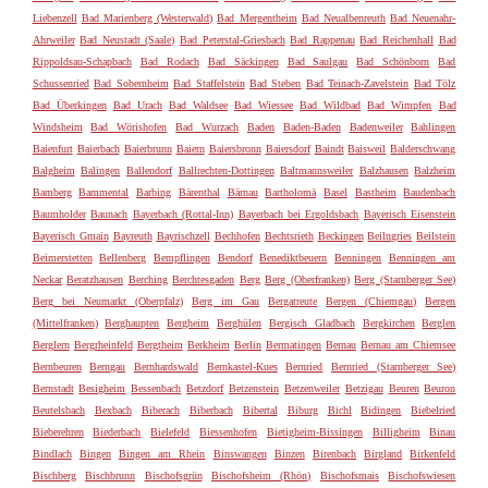
Liebenzell
Bad Marienberg (Westerwald)
Bad Mergentheim
Bad Neualbenreuth
Bad Neuenahr-
Ahrweiler
Bad Neustadt (Saale)
Bad Peterstal-Griesbach
Bad Rappenau
Bad Reichenhall
Bad
Rippoldsau-Schapbach
Bad Rodach
Bad Säckingen
Bad Saulgau
Bad Schönborn
Bad
Schussenried
Bad Sobernheim
Bad Staffelstein
Bad Steben
Bad Teinach-Zavelstein
Bad Tölz
Bad Überkingen
Bad Urach
Bad Waldsee
Bad Wiessee
Bad Wildbad
Bad Wimpfen
Bad
Windsheim
Bad Wörishofen
Bad Wurzach
Baden
Baden-Baden
Badenweiler
Bahlingen
Baienfurt
Baierbach
Baierbrunn
Baiern
Baiersbronn
Baiersdorf
Baindt
Baisweil
Balderschwang
Balgheim
Balingen
Ballendorf
Ballrechten-Dottingen
Baltmannsweiler
Balzhausen
Balzheim
Bamberg
Bammental
Barbing
Bärenthal
Bärnau
Bartholomä
Basel
Bastheim
Baudenbach
Baumholder
Baunach
Bayerbach (Rottal-Inn)
Bayerbach bei Ergoldsbach
Bayerisch Eisenstein
Bayerisch Gmain
Bayreuth
Bayrischzell
Bechhofen
Bechtsrieth
Beckingen
Beilngries
Beilstein
Beimerstetten
Bellenberg
Bempflingen
Bendorf
Benediktbeuern
Benningen
Benningen am
Neckar
Beratzhausen
Berching
Berchtesgaden
Berg
Berg (Oberfranken)
Berg (Starnberger See)
Berg bei Neumarkt (Oberpfalz)
Berg im Gau
Bergatreute
Bergen (Chiemgau)
Bergen
(Mittelfranken)
Berghaupten
Bergheim
Berghülen
Bergisch Gladbach
Bergkirchen
Berglen
Berglern
Bergrheinfeld
Bergtheim
Berkheim
Berlin
Bermatingen
Bernau
Bernau am Chiemsee
Bernbeuren
Berngau
Bernhardswald
Bernkastel-Kues
Bernried
Bernried (Starnberger See)
Bernstadt
Besigheim
Bessenbach
Betzdorf
Betzenstein
Betzenweiler
Betzigau
Beuren
Beuron
Beutelsbach
Bexbach
Biberach
Biberbach
Bibertal
Biburg
Bichl
Bidingen
Biebelried
Bieberehren
Biederbach
Bielefeld
Biessenhofen
Bietigheim-Bissingen
Billigheim
Binau
Bindlach
Bingen
Bingen am Rhein
Binswangen
Binzen
Birenbach
Birgland
Birkenfeld
Bischberg
Bischbrunn
Bischofsgrün
Bischofsheim (Rhön)
Bischofsmais
Bischofswiesen