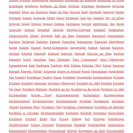
Ilshofen
Ilvesheim
Immendingen
Immenreuth
Immenstaad am Bodensee
Immenstadt im Allgäu
Inchenhofen
Ingelfingen
Ingelheim am Rhein
Ingenried
Ingersheim
Ingoldingen
Ingolstadt
Innernzell
Inning am Ammersee
Inning am Holz
Insingen
Inzell
Inzigkofen
Inzlingen
Iphofen
Ippesheim
Ipsheim
Irchenrieth
Irlbach
Irndorf
Irschenberg
Irsee
Isen
Ismaning
Isny im Allgäu
Ispringen
Issigau
Ittlingen
Itzgrund
Jachenau
Jagsthausen
Jagstzell
Jandelsbrunn
Jena
Jengen
Jesenwang
Jestetten
Jettenbach
Jettingen
Jettingen-Scheppach
Jetzendorf
Johannesberg
Johanniskirchen
Julbach
Jungingen
Kahl am Main
Kaisersbach
Kaisersesch
Kaiserslautern
Kaisheim
Kalchreuth
Kallmünz
Kaltental
Kammeltal
Kammerstein
Kammlach
Kämpfelbach
Kandel
Kandern
Kanzach
Kappel-Grafenhausen
Kappelrodeck
Karbach
Karlsbad
Karlsdorf-
Neuthard
Karlsfeld
Karlshuld
Karlskron
Karlsruhe
Karlstadt
Karlstein am Main
Karsbach
Kasendorf
Kassel
Kastellaun
Kastl (Kemnath)
Kastl (Lauterachtal)
Kastl (Oberbayern)
Katzenelnbogen
Kaub
Kaufbeuren
Kaufering
Kehl
Kelheim
Kellmünz (Iller)
Keltern
Kemmern
Kemnath
Kempten (Allgäu)
Kenzingen
Kernen im Remstal
Ketsch
Kettershausen
Kiefersfelden
Kiel
Kienberg
Kieselbronn
Kinding
Kinsau
Kipfenberg
Kippenheim
Kirchanschöring
Kirchardt
Kirchberg
Kirchberg (Hunsrück)
Kirchberg (Oberbayern)
Kirchberg im Wald
Kirchdorf
Kirchdorf
(bei Haag)
Kirchdorf (Hallertau)
Kirchdorf am Inn
Kirchdorf an der Amper
Kirchdorf im Wald
Kirchehrenbach
Kirchen (Sieg)
Kirchendemenreuth
Kirchenlamitz
Kirchenpingarten
Kirchensittenbach
Kirchentellinsfurt
Kirchenthumbach
Kirchham
Kirchhaslach
Kirchheim
(Neckar)
Kirchheim (Ries)
Kirchheim (Teck)
Kirchheim (Unterfranken)
Kirchheim bei München
Kirchheim in Schwaben
Kirchheimbolanden
Kirchlauter
Kirchroth
Kirchseeon
Kirchweidach
Kirchzarten
Kirchzell
Kirkel
Kirn
Kissing
Kißlegg
Kist
Kitzingen
Kleinaitingen
Kleinblittersdorf
Kleines Wiesental
Kleinheubach
Kleinkahl
Kleinlangheim
Kleinostheim
Kleinrinderfeld
Kleinsendelbach
Kleinwallstadt
Klettgau
Klingenberg am Main
Klosterlechfeld