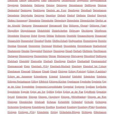
Darmstadt
Dasing
Dauchingen
Daun
Dautmergen
Deckenpfronn
Deggendorf
Deggenhausertal
Deggingen
Deidesheim
Deilingen
Deining
Deiningen
Deisenhausen
Deißlingen
Deizisau
Denkendorf
Denkingen
Denklingen
Dentlein am Forst
Denzlingen
Dettelbach
Dettenhausen
Dettenheim
Dettighofen
Dettingen
Deuerling
Diebach
Diedorf
Dielheim
Dierdorf
Diespeck
Dießen (Ammersee)
Dietenheim
Dietenhofen
Dietersburg
Dietersheim
Dieterskirchen
Dietfurt an
der Altmühl
Dietingen
Dietmannsried
Dietramszell
Diez
Dillingen (Donau)
Dillingen (Saar)
Dingolfing
Dingolshausen
Dinkelsbühl
Dinkelscherben
Dirlewang
Dischingen
Dittelbrunn
Dittenheim
Ditzingen
Dobel
Dogern
Döhlau
Dollnstein
Dombühl
Donaueschingen
Donaustauf
Donauwörth
Donnersdorf
Donzdorf
Dorfen
Dörfles-Esbach
Dorfprozelten
Dormettingen
Dormitz
Dornhan
Dornstadt
Dornstetten
Dortmund
Dörzbach
Dossenheim
Dotternhausen
Drachselsried
Drackenstein
Dresden
Duggendorf
Duisburg
Dunningen
Durach
Durbach
Dürbheim
Durchhausen
Durlangen
Dürmentingen
Durmersheim
Dürnau
Dürrlauingen
Dürrwangen
Düsseldorf
Dußlingen
Ebelsbach
Ebensfeld
Ebenweiler
Eberbach
Eberdingen
Eberfing
Eberhardzell
Ebermannsdorf
Ebermannstadt
Ebern
Ebersbach (Fils)
Ebersbach-Musbach
Ebersberg
Ebersdorf bei Coburg
Ebershausen
Eberstadt
Ebhausen
Ebnath
Ebrach
Ebringen
Eching (Freising)
Eching (Landshut)
Eching am Ammersee
Echterdingen
Eckental
Eckersdorf
Edelsfeld
Edenkoben
Ederheim
Edingen-Neckarhausen
Edling
Effeltrich
Efringen-Kirchen
Egenhausen
Egenhofen
Egesheim
Egg
an der Günz
Eggenfelden
Eggenstein-Leopoldshafen
Eggenthal
Eggingen
Egglham
Egglkofen
Eggolsheim
Eggstätt
Eging am See
Eglfing
Egling
Egling an der Paar
Egloffstein
Egmating
Egweil
Ehekirchen
Ehingen
Ehingen (Augsburg)
Ehingen (Mittelfranken)
Ehingen am Ries
Ehningen
Ehrenkirchen
Eibelstadt
Eichenau
Eichenbühl
Eichendorf
Eichstätt
Eichstegen
Eichstetten
Eigeltingen
Eimeldingen
Eiselfing
Eisenbach
Eisenberg
Eisenberg (Pfalz)
Eisenheim
Eisingen
Eislingen (Fils)
Eitensheim
Eitting
Elchesheim-Illingen
Elchingen
Elfershausen