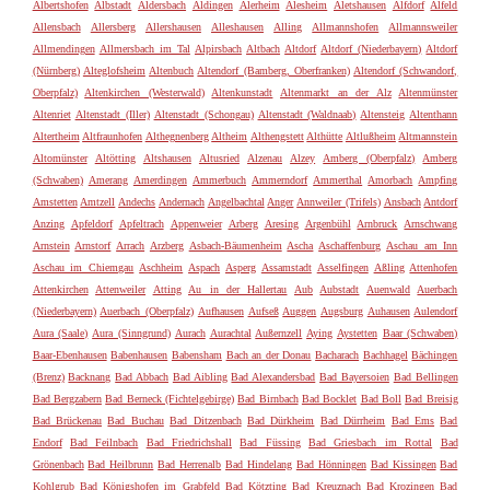
Albertshofen
Albstadt
Aldersbach
Aldingen
Alerheim
Alesheim
Aletshausen
Alfdorf
Alfeld
Allensbach
Allersberg
Allershausen
Alleshausen
Alling
Allmannshofen
Allmannsweiler
Allmendingen
Allmersbach im Tal
Alpirsbach
Altbach
Altdorf
Altdorf (Niederbayern)
Altdorf
(Nürnberg)
Alteglofsheim
Altenbuch
Altendorf (Bamberg, Oberfranken)
Altendorf (Schwandorf,
Oberpfalz)
Altenkirchen (Westerwald)
Altenkunstadt
Altenmarkt an der Alz
Altenmünster
Altenriet
Altenstadt (Iller)
Altenstadt (Schongau)
Altenstadt (Waldnaab)
Altensteig
Altenthann
Altertheim
Altfraunhofen
Althegnenberg
Altheim
Althengstett
Althütte
Altlußheim
Altmannstein
Altomünster
Altötting
Altshausen
Altusried
Alzenau
Alzey
Amberg (Oberpfalz)
Amberg
(Schwaben)
Amerang
Amerdingen
Ammerbuch
Ammerndorf
Ammerthal
Amorbach
Ampfing
Amstetten
Amtzell
Andechs
Andernach
Angelbachtal
Anger
Annweiler (Trifels)
Ansbach
Antdorf
Anzing
Apfeldorf
Apfeltrach
Appenweier
Arberg
Aresing
Argenbühl
Arnbruck
Arnschwang
Arnstein
Arnstorf
Arrach
Arzberg
Asbach-Bäumenheim
Ascha
Aschaffenburg
Aschau am Inn
Aschau im Chiemgau
Aschheim
Aspach
Asperg
Assamstadt
Asselfingen
Aßling
Attenhofen
Attenkirchen
Attenweiler
Atting
Au in der Hallertau
Aub
Aubstadt
Auenwald
Auerbach
(Niederbayern)
Auerbach (Oberpfalz)
Aufhausen
Aufseß
Auggen
Augsburg
Auhausen
Aulendorf
Aura (Saale)
Aura (Sinngrund)
Aurach
Aurachtal
Außernzell
Aying
Aystetten
Baar (Schwaben)
Baar-Ebenhausen
Babenhausen
Babensham
Bach an der Donau
Bacharach
Bachhagel
Bächingen
(Brenz)
Backnang
Bad Abbach
Bad Aibling
Bad Alexandersbad
Bad Bayersoien
Bad Bellingen
Bad Bergzabern
Bad Berneck (Fichtelgebirge)
Bad Birnbach
Bad Bocklet
Bad Boll
Bad Breisig
Bad Brückenau
Bad Buchau
Bad Ditzenbach
Bad Dürkheim
Bad Dürrheim
Bad Ems
Bad
Endorf
Bad Feilnbach
Bad Friedrichshall
Bad Füssing
Bad Griesbach im Rottal
Bad
Grönenbach
Bad Heilbrunn
Bad Herrenalb
Bad Hindelang
Bad Hönningen
Bad Kissingen
Bad
Kohlgrub
Bad Königshofen im Grabfeld
Bad Kötzting
Bad Kreuznach
Bad Krozingen
Bad