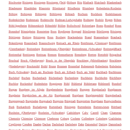
Bischweier
Bisingen
Bissingen
Bissingen (Teck)
Bitburg
Bitz
Blaibach
Blaichach
Blankenbach
Blaubeuren
Blaufelden
Blaustein
Blieskastel
Blindheim
Blumberg
Bobenheim-Roxheim
Böbing
Bobingen
Böbingen
Böblingen
Böbrach
Bochum
Bockhorn
Bodelshausen
Bodenkirchen
Bodenmais
Bodenwöhr
Bodman-Ludwigshafen
Bodnegg
Bodolz
Bogen
Böhen
Böhl-Iggelheim
Böhmenkirch
Böhmfeld
Böllen
Bollschweil
Bolsterlang
Boms
Bondorf
Bonn
Bonndorf
Bönnigheim
Bonstetten
Boos
Bopfingen
Boppard
Börslingen
Börtlingen
Bösingen
Böttingen
Bottrop
Bötzingen
Bous
Boxberg
Brackenheim
Brand
Brannenburg
Braubach
Bräunlingen
Braunsbach
Braunschweig
Breisach am Rhein
Breitbrunn (Chiemsee)
Breitbrunn
(Unterfranken)
Breitenberg
Breitenbrunn (Oberpfalz)
Breitenbrunn (Schwaben)
Breitengüßbach
Breitenthal
Breitingen
Breitnau
Bremen
Bremerhaven
Brennberg
Bretten
Bretzfeld
Brigachtal
Bruchsal
Bruck (Oberbayern)
Bruck in der Oberpfalz
Bruckberg (Mittelfranken)
Bruckberg
(Niederbayern)
Bruckmühl
Brühl
Brunn
Brunnen
Brunnthal
Bubenreuth
Bubesheim
Bubsheim
Buch (Schwaben)
Buch am Buchrain
Buch am Erlbach
Buch am Wald
Buchbach
Buchbrunn
Buchdorf
Buchen
Buchenbach
Büchenbach
Buchenberg
Buchheim
Buchhofen
Büchlberg
Buchloe
Buckenhof
Budenheim
Buggingen
Bühl
Bühlertal
Bühlertann
Bühlerzell
Bundorf
Burgau
Burgberg im Allgäu
Burgbernheim
Burgebrach
Burggen
Burghaslach
Burghausen
Burgheim
Burgkirchen an der Alz
Burgkunstadt
Burglauer
Burglengenfeld
Burgoberbach
Burgpreppach
Burgrieden
Burgsalach
Burgsinn
Bürgstadt
Burgstetten
Burgthann
Burgwindheim
Burk
Burkardroth
Burladingen
Burtenbach
Büsingen
Buttenheim
Buttenwiesen
Bütthard
Buxheim (Oberbayern)
Buxheim (Schwaben)
Cadolzburg
Calw
Castell
Cham
Chamerau
Chemnitz
Chieming
Chiemsee
Cleebronn
Coburg
Cochem
Collenberg
Colmberg
Crailsheim
Creglingen
Creußen
Daaden
Dachau
Dachsbach
Dachsberg
Dahn
Daisendorf
Daiting
Dammbach