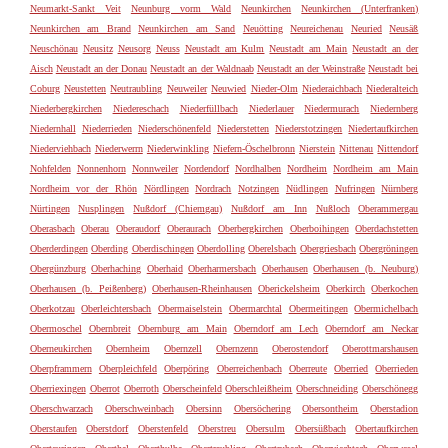
Neumarkt-Sankt Veit
Neunburg vorm Wald
Neunkirchen
Neunkirchen (Unterfranken)
Neunkirchen am Brand
Neunkirchen am Sand
Neuötting
Neureichenau
Neuried
Neusäß
Neuschönau
Neusitz
Neusorg
Neuss
Neustadt am Kulm
Neustadt am Main
Neustadt an der
Aisch
Neustadt an der Donau
Neustadt an der Waldnaab
Neustadt an der Weinstraße
Neustadt bei
Coburg
Neustetten
Neutraubling
Neuweiler
Neuwied
Nieder-Olm
Niederaichbach
Niederalteich
Niederbergkirchen
Niedereschach
Niederfüllbach
Niederlauer
Niedermurach
Niedernberg
Niedernhall
Niederrieden
Niederschönenfeld
Niederstetten
Niederstotzingen
Niedertaufkirchen
Niederviehbach
Niederwerrn
Niederwinkling
Niefern-Öschelbronn
Nierstein
Nittenau
Nittendorf
Nohfelden
Nonnenhorn
Nonnweiler
Nordendorf
Nordhalben
Nordheim
Nordheim am Main
Nordheim vor der Rhön
Nördlingen
Nordrach
Notzingen
Nüdlingen
Nufringen
Nürnberg
Nürtingen
Nusplingen
Nußdorf (Chiemgau)
Nußdorf am Inn
Nußloch
Oberammergau
Oberasbach
Oberau
Oberaudorf
Oberaurach
Oberbergkirchen
Oberboihingen
Oberdachstetten
Oberderdingen
Oberding
Oberdischingen
Oberdolling
Oberelsbach
Obergriesbach
Obergröningen
Obergünzburg
Oberhaching
Oberhaid
Oberharmersbach
Oberhausen
Oberhausen (b. Neuburg)
Oberhausen (b. Peißenberg)
Oberhausen-Rheinhausen
Oberickelsheim
Oberkirch
Oberkochen
Oberkotzau
Oberleichtersbach
Obermaiselstein
Obermarchtal
Obermeitingen
Obermichelbach
Obermoschel
Obernbreit
Obernburg am Main
Oberndorf am Lech
Oberndorf am Neckar
Oberneukirchen
Obernheim
Obernzell
Obernzenn
Oberostendorf
Oberottmarshausen
Oberpframmern
Oberpleichfeld
Oberpöring
Oberreichenbach
Oberreute
Oberried
Oberrieden
Oberriexingen
Oberrot
Oberroth
Oberscheinfeld
Oberschleißheim
Oberschneiding
Oberschönegg
Oberschwarzach
Oberschweinbach
Obersinn
Obersöchering
Obersontheim
Oberstadion
Oberstaufen
Oberstdorf
Oberstenfeld
Oberstreu
Obersulm
Obersüßbach
Obertaufkirchen