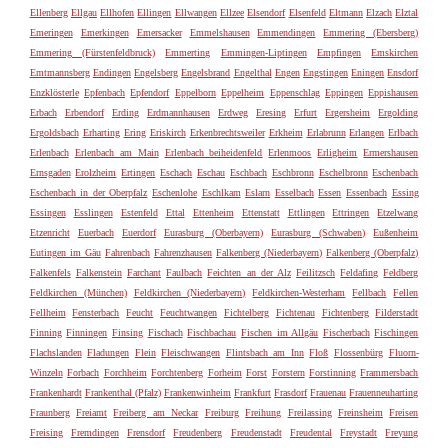
Ellenberg
Ellgau
Ellhofen
Ellingen
Ellwangen
Ellzee
Elsendorf
Elsenfeld
Eltmann
Elzach
Elztal
Emeringen
Emerkingen
Emersacker
Emmelshausen
Emmendingen
Emmering (Ebersberg)
Emmering (Fürstenfeldbruck)
Emmerting
Emmingen-Liptingen
Empfingen
Emskirchen
Emtmannsberg
Endingen
Engelsberg
Engelsbrand
Engelthal
Engen
Engstingen
Eningen
Ensdorf
Enzklösterle
Epfenbach
Epfendorf
Eppelborn
Eppelheim
Eppenschlag
Eppingen
Eppishausen
Erbach
Erbendorf
Erding
Erdmannhausen
Erdweg
Eresing
Erfurt
Ergersheim
Ergolding
Ergoldsbach
Erharting
Ering
Eriskirch
Erkenbrechtsweiler
Erkheim
Erlabrunn
Erlangen
Erlbach
Erlenbach
Erlenbach am Main
Erlenbach beiheidenfeld
Erlenmoos
Erligheim
Ermershausen
Ernsgaden
Erolzheim
Ertingen
Eschach
Eschau
Eschbach
Eschbronn
Eschelbronn
Eschenbach
Eschenbach in der Oberpfalz
Eschenlohe
Eschlkam
Eslarn
Esselbach
Essen
Essenbach
Essing
Essingen
Esslingen
Estenfeld
Ettal
Ettenheim
Ettenstatt
Ettlingen
Ettringen
Etzelwang
Etzenricht
Euerbach
Euerdorf
Eurasburg (Oberbayern)
Eurasburg (Schwaben)
Eußenheim
Eutingen im Gäu
Fahrenbach
Fahrenzhausen
Falkenberg (Niederbayern)
Falkenberg (Oberpfalz)
Falkenfels
Falkenstein
Farchant
Faulbach
Feichten an der Alz
Feilitzsch
Feldafing
Feldberg
Feldkirchen (München)
Feldkirchen (Niederbayern)
Feldkirchen-Westerham
Fellbach
Fellen
Fellheim
Fensterbach
Feucht
Feuchtwangen
Fichtelberg
Fichtenau
Fichtenberg
Filderstadt
Finning
Finningen
Finsing
Fischach
Fischbachau
Fischen im Allgäu
Fischerbach
Fischingen
Flachslanden
Fladungen
Flein
Fleischwangen
Flintsbach am Inn
Floß
Flossenbürg
Fluorn-
Winzeln
Forbach
Forchheim
Forchtenberg
Forheim
Forst
Forstern
Forstinning
Frammersbach
Frankenhardt
Frankenthal (Pfalz)
Frankenwinheim
Frankfurt
Frasdorf
Frauenau
Frauenneuharting
Fraunberg
Freiamt
Freiberg am Neckar
Freiburg
Freihung
Freilassing
Freinsheim
Freisen
Freising
Fremdingen
Frensdorf
Freudenberg
Freudenstadt
Freudental
Freystadt
Freyung