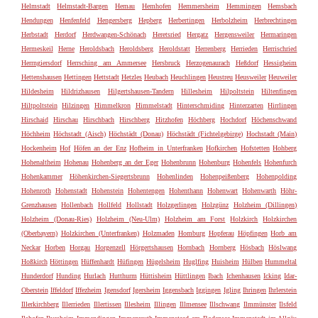
Helmstadt
Helmstadt-Bargen
Hemau
Hemhofen
Hemmersheim
Hemmingen
Hemsbach
Hendungen
Henfenfeld
Hengersberg
Hepberg
Herbertingen
Herbolzheim
Herbrechtingen
Herbstadt
Herdorf
Herdwangen-Schönach
Heretsried
Hergatz
Hergensweiler
Hermaringen
Hermeskeil
Herne
Heroldsbach
Heroldsberg
Heroldstatt
Herrenberg
Herrieden
Herrischried
Herrngiersdorf
Herrsching am Ammersee
Hersbruck
Herzogenaurach
Heßdorf
Hessigheim
Hettenshausen
Hettingen
Hettstadt
Hetzles
Heubach
Heuchlingen
Heustreu
Heusweiler
Heuweiler
Hildesheim
Hildrizhausen
Hilgertshausen-Tandern
Hillesheim
Hilpoltstein
Hiltenfingen
Hiltpoltstein
Hilzingen
Himmelkron
Himmelstadt
Hinterschmiding
Hinterzarten
Hirrlingen
Hirschaid
Hirschau
Hirschbach
Hirschberg
Hitzhofen
Höchberg
Hochdorf
Höchenschwand
Höchheim
Höchstadt (Aisch)
Höchstädt (Donau)
Höchstädt (Fichtelgebirge)
Hochstadt (Main)
Hockenheim
Hof
Höfen an der Enz
Hofheim in Unterfranken
Hofkirchen
Hofstetten
Hohberg
Hohenaltheim
Hohenau
Hohenberg an der Eger
Hohenbrunn
Hohenburg
Hohenfels
Hohenfurch
Hohenkammer
Höhenkirchen-Siegertsbrunn
Hohenlinden
Hohenpeißenberg
Hohenpolding
Hohenroth
Hohenstadt
Hohenstein
Hohentengen
Hohenthann
Hohenwart
Hohenwarth
Höhr-
Grenzhausen
Hollenbach
Hollfeld
Hollstadt
Holzgerlingen
Holzgünz
Holzheim (Dillingen)
Holzheim (Donau-Ries)
Holzheim (Neu-Ulm)
Holzheim am Forst
Holzkirch
Holzkirchen
(Oberbayern)
Holzkirchen (Unterfranken)
Holzmaden
Homburg
Hopferau
Höpfingen
Horb am
Neckar
Horben
Horgau
Horgenzell
Hörgertshausen
Hornbach
Hornberg
Hösbach
Höslwang
Hoßkirch
Höttingen
Hüffenhardt
Hüfingen
Hügelsheim
Huglfing
Huisheim
Hülben
Hummeltal
Hunderdorf
Hunding
Hurlach
Hutthurm
Hüttisheim
Hüttlingen
Ibach
Ichenhausen
Icking
Idar-
Oberstein
Iffeldorf
Iffezheim
Igensdorf
Igersheim
Iggensbach
Iggingen
Igling
Ihringen
Ihrlerstein
Illerkirchberg
Illerrieden
Illertissen
Illesheim
Illingen
Illmensee
Illschwang
Ilmmünster
Ilsfeld