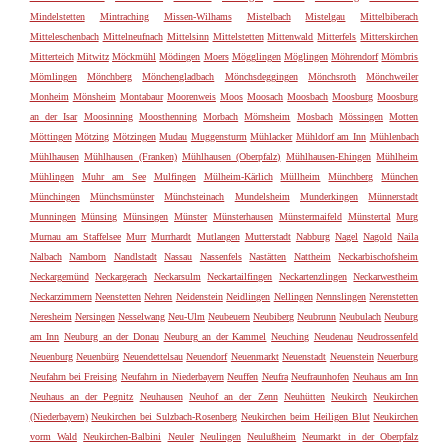
Mindelstetten
Mintraching
Missen-Wilhams
Mistelbach
Mistelgau
Mittelbiberach
Mitteleschenbach
Mittelneufnach
Mittelsinn
Mittelstetten
Mittenwald
Mitterfels
Mitterskirchen
Mitterteich
Mitwitz
Möckmühl
Mödingen
Moers
Mögglingen
Möglingen
Möhrendorf
Mömbris
Mömlingen
Mönchberg
Mönchengladbach
Mönchsdeggingen
Mönchsroth
Mönchweiler
Monheim
Mönsheim
Montabaur
Moorenweis
Moos
Moosach
Moosbach
Moosburg
Moosburg
an der Isar
Moosinning
Moosthenning
Morbach
Mörnsheim
Mosbach
Mössingen
Motten
Möttingen
Mötzing
Mötzingen
Mudau
Muggensturm
Mühlacker
Mühldorf am Inn
Mühlenbach
Mühlhausen
Mühlhausen (Franken)
Mühlhausen (Oberpfalz)
Mühlhausen-Ehingen
Mühlheim
Mühlingen
Muhr am See
Mulfingen
Mülheim-Kärlich
Müllheim
Münchberg
München
Münchingen
Münchsmünster
Münchsteinach
Mundelsheim
Munderkingen
Münnerstadt
Munningen
Münsing
Münsingen
Münster
Münsterhausen
Münstermaifeld
Münstertal
Murg
Murnau am Staffelsee
Murr
Murrhardt
Mutlangen
Mutterstadt
Nabburg
Nagel
Nagold
Naila
Nalbach
Namborn
Nandlstadt
Nassau
Nassenfels
Nastätten
Nattheim
Neckarbischofsheim
Neckargemünd
Neckargerach
Neckarsulm
Neckartailfingen
Neckartenzlingen
Neckarwestheim
Neckarzimmern
Neenstetten
Nehren
Neidenstein
Neidlingen
Nellingen
Nennslingen
Nerenstetten
Neresheim
Nersingen
Nesselwang
Neu-Ulm
Neubeuern
Neubiberg
Neubrunn
Neubulach
Neuburg
am Inn
Neuburg an der Donau
Neuburg an der Kammel
Neuching
Neudenau
Neudrossenfeld
Neuenburg
Neuenbürg
Neuendettelsau
Neuendorf
Neuenmarkt
Neuenstadt
Neuenstein
Neuerburg
Neufahrn bei Freising
Neufahrn in Niederbayern
Neuffen
Neufra
Neufraunhofen
Neuhaus am Inn
Neuhaus an der Pegnitz
Neuhausen
Neuhof an der Zenn
Neuhütten
Neukirch
Neukirchen
(Niederbayern)
Neukirchen bei Sulzbach-Rosenberg
Neukirchen beim Heiligen Blut
Neukirchen
vorm Wald
Neukirchen-Balbini
Neuler
Neulingen
Neulußheim
Neumarkt in der Oberpfalz