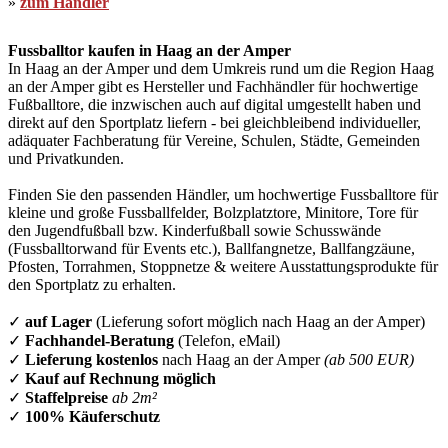
»
zum Händler
Fussballtor kaufen in Haag an der Amper
In Haag an der Amper und dem Umkreis rund um die Region Haag
an der Amper gibt es Hersteller und Fachhändler für hochwertige
Fußballtore, die inzwischen auch auf digital umgestellt haben und
direkt auf den Sportplatz liefern - bei gleichbleibend individueller,
adäquater Fachberatung für Vereine, Schulen, Städte, Gemeinden
und Privatkunden.
Finden Sie den passenden Händler, um hochwertige Fussballtore für
kleine und große Fussballfelder, Bolzplatztore, Minitore, Tore für
den Jugendfußball bzw. Kinderfußball sowie Schusswände
(Fussballtorwand für Events etc.), Ballfangnetze, Ballfangzäune,
Pfosten, Torrahmen, Stoppnetze & weitere Ausstattungsprodukte für
den Sportplatz zu erhalten.
✓
auf Lager
(Lieferung sofort möglich nach Haag an der Amper)
✓
Fachhandel-Beratung
(Telefon, eMail)
✓
Lieferung kostenlos
nach Haag an der Amper
(ab 500 EUR)
✓
Kauf auf Rechnung möglich
✓
Staffelpreise
ab 2m²
✓
100% Käuferschutz