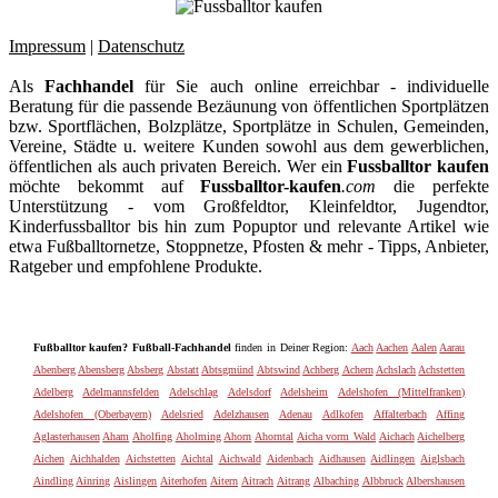
Impressum
|
Datenschutz
Als
Fachhandel
für Sie auch online erreichbar - individuelle
Beratung für die passende Bezäunung von öffentlichen Sportplätzen
bzw. Sportflächen, Bolzplätze, Sportplätze in Schulen, Gemeinden,
Vereine, Städte u. weitere Kunden sowohl aus dem gewerblichen,
öffentlichen als auch privaten Bereich. Wer ein
Fussballtor kaufen
möchte bekommt auf
Fussballtor-kaufen
.com
die perfekte
Unterstützung - vom Großfeldtor, Kleinfeldtor, Jugendtor,
Kinderfussballtor bis hin zum Popuptor und relevante Artikel wie
etwa Fußballtornetze, Stoppnetze, Pfosten & mehr - Tipps, Anbieter,
Ratgeber und empfohlene Produkte.
Fußballtor kaufen? Fußball-Fachhandel
finden in Deiner Region:
Aach
Aachen
Aalen
Aarau
Abenberg
Abensberg
Absberg
Abstatt
Abtsgmünd
Abtswind
Achberg
Achern
Achslach
Achstetten
Adelberg
Adelmannsfelden
Adelschlag
Adelsdorf
Adelsheim
Adelshofen (Mittelfranken)
Adelshofen (Oberbayern)
Adelsried
Adelzhausen
Adenau
Adlkofen
Affalterbach
Affing
Aglasterhausen
Aham
Aholfing
Aholming
Ahorn
Ahorntal
Aicha vorm Wald
Aichach
Aichelberg
Aichen
Aichhalden
Aichstetten
Aichtal
Aichwald
Aidenbach
Aidhausen
Aidlingen
Aiglsbach
Aindling
Ainring
Aislingen
Aiterhofen
Aitern
Aitrach
Aitrang
Albaching
Albbruck
Albershausen