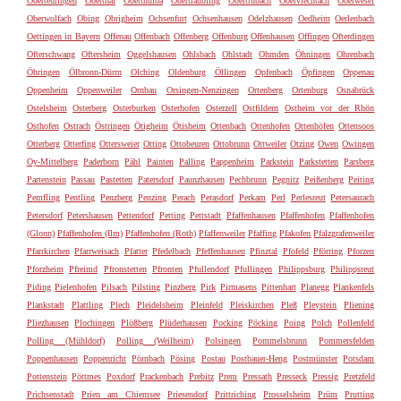
Oberteuringen
Oberthal
Oberthulba
Obertraubling
Obertrubach
Oberviechtach
Oberwesel
Oberwolfach
Obing
Obrigheim
Ochsenfurt
Ochsenhausen
Odelzhausen
Oedheim
Oerlenbach
Oettingen in Bayern
Offenau
Offenbach
Offenberg
Offenburg
Offenhausen
Offingen
Ofterdingen
Ofterschwang
Oftersheim
Oggelshausen
Ohlsbach
Ohlstadt
Ohmden
Öhningen
Ohrenbach
Öhringen
Ölbronn-Dürrn
Olching
Oldenburg
Öllingen
Opfenbach
Öpfingen
Oppenau
Oppenheim
Oppenweiler
Ornbau
Orsingen-Nenzingen
Ortenberg
Ortenburg
Osnabrück
Ostelsheim
Osterberg
Osterburken
Osterhofen
Osterzell
Ostfildern
Ostheim vor der Rhön
Osthofen
Ostrach
Östringen
Ötigheim
Ötisheim
Ottenbach
Ottenhofen
Ottenhöfen
Ottensoos
Otterberg
Otterfing
Ottersweier
Otting
Ottobeuren
Ottobrunn
Ottweiler
Otzing
Owen
Owingen
Oy-Mittelberg
Paderborn
Pähl
Painten
Palling
Pappenheim
Parkstein
Parkstetten
Parsberg
Partenstein
Passau
Pastetten
Patersdorf
Paunzhausen
Pechbrunn
Pegnitz
Peißenberg
Peiting
Pemfling
Pentling
Penzberg
Penzing
Perach
Perasdorf
Perkam
Perl
Perlesreut
Petersaurach
Petersdorf
Petershausen
Pettendorf
Petting
Pettstadt
Pfaffenhausen
Pfaffenhofen
Pfaffenhofen
(Glonn)
Pfaffenhofen (Ilm)
Pfaffenhofen (Roth)
Pfaffenweiler
Pfaffing
Pfakofen
Pfalzgrafenweiler
Pfarrkirchen
Pfarrweisach
Pfatter
Pfedelbach
Pfeffenhausen
Pfinztal
Pfofeld
Pförring
Pforzen
Pforzheim
Pfreimd
Pfronstetten
Pfronten
Pfullendorf
Pfullingen
Philippsburg
Philippsreut
Piding
Pielenhofen
Pilsach
Pilsting
Pinzberg
Pirk
Pirmasens
Pittenhart
Planegg
Plankenfels
Plankstadt
Plattling
Plech
Pleidelsheim
Pleinfeld
Pleiskirchen
Pleß
Pleystein
Pliening
Pliezhausen
Plochingen
Plößberg
Plüderhausen
Pocking
Pöcking
Poing
Polch
Pollenfeld
Polling (Mühldorf)
Polling (Weilheim)
Polsingen
Pommelsbrunn
Pommersfelden
Poppenhausen
Poppenricht
Pörnbach
Pösing
Postau
Postbauer-Heng
Postmünster
Potsdam
Pottenstein
Pöttmes
Poxdorf
Prackenbach
Prebitz
Prem
Pressath
Presseck
Pressig
Pretzfeld
Prichsenstadt
Prien am Chiemsee
Priesendorf
Prittriching
Prosselsheim
Prüm
Prutting