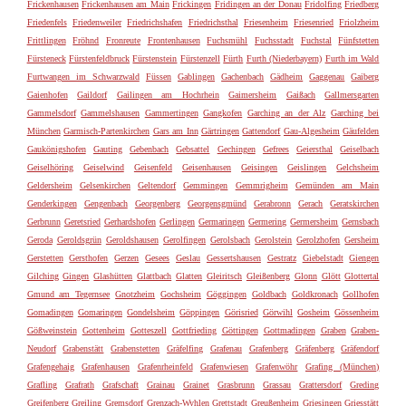
Frickenhausen
Frickenhausen am Main
Frickingen
Fridingen an der Donau
Fridolfing
Friedberg
Friedenfels
Friedenweiler
Friedrichshafen
Friedrichsthal
Friesenheim
Friesenried
Friolzheim
Frittlingen
Fröhnd
Fronreute
Frontenhausen
Fuchsmühl
Fuchsstadt
Fuchstal
Fünfstetten
Fürsteneck
Fürstenfeldbruck
Fürstenstein
Fürstenzell
Fürth
Furth (Niederbayern)
Furth im Wald
Furtwangen im Schwarzwald
Füssen
Gablingen
Gachenbach
Gädheim
Gaggenau
Gaiberg
Gaienhofen
Gaildorf
Gailingen am Hochrhein
Gaimersheim
Gaißach
Gallmersgarten
Gammelsdorf
Gammelshausen
Gammertingen
Gangkofen
Garching an der Alz
Garching bei
München
Garmisch-Partenkirchen
Gars am Inn
Gärtringen
Gattendorf
Gau-Algesheim
Gäufelden
Gaukönigshofen
Gauting
Gebenbach
Gebsattel
Gechingen
Gefrees
Geiersthal
Geiselbach
Geiselhöring
Geiselwind
Geisenfeld
Geisenhausen
Geisingen
Geislingen
Gelchsheim
Geldersheim
Gelsenkirchen
Geltendorf
Gemmingen
Gemmrigheim
Gemünden am Main
Genderkingen
Gengenbach
Georgenberg
Georgensgmünd
Gerabronn
Gerach
Geratskirchen
Gerbrunn
Geretsried
Gerhardshofen
Gerlingen
Germaringen
Germering
Germersheim
Gernsbach
Geroda
Geroldsgrün
Geroldshausen
Gerolfingen
Gerolsbach
Gerolstein
Gerolzhofen
Gersheim
Gerstetten
Gersthofen
Gerzen
Gesees
Geslau
Gessertshausen
Gestratz
Giebelstadt
Giengen
Gilching
Gingen
Glashütten
Glattbach
Glatten
Gleiritsch
Gleißenberg
Glonn
Glött
Glottertal
Gmund am Tegernsee
Gnotzheim
Gochsheim
Göggingen
Goldbach
Goldkronach
Gollhofen
Gomadingen
Gomaringen
Gondelsheim
Göppingen
Görisried
Görwihl
Gosheim
Gössenheim
Gößweinstein
Gottenheim
Gotteszell
Gottfrieding
Göttingen
Gottmadingen
Graben
Graben-
Neudorf
Grabenstätt
Grabenstetten
Gräfelfing
Grafenau
Grafenberg
Gräfenberg
Gräfendorf
Grafengehaig
Grafenhausen
Grafenrheinfeld
Grafenwiesen
Grafenwöhr
Grafing (München)
Grafling
Grafrath
Grafschaft
Grainau
Grainet
Grasbrunn
Grassau
Grattersdorf
Greding
Greifenberg
Greiling
Gremsdorf
Grenzach-Wyhlen
Grettstadt
Greußenheim
Griesingen
Griesstätt