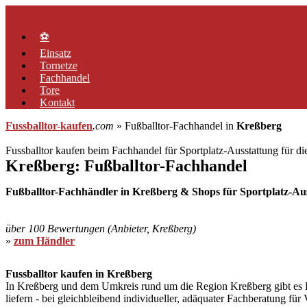
Zum
Menü
Inhalt
springen
⚽
Einsatz
Tornetze
Fachhandel
Tore
Kontakt
Fussballtor-kaufen
.com
» Fußballtor-Fachhandel in
Kreßberg
Fussballtor kaufen beim Fachhandel für Sportplatz-Ausstattung für d
Kreßberg: Fußballtor-Fachhandel
Fußballtor-Fachhändler in Kreßberg & Shops für Sportplatz-Auss
über 100 Bewertungen (Anbieter, Kreßberg)
»
zum Händler
Fussballtor kaufen in Kreßberg
In Kreßberg und dem Umkreis rund um die Region Kreßberg gibt es Her
liefern - bei gleichbleibend individueller, adäquater Fachberatung fü