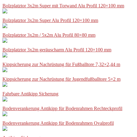
Bolzplatztor 3x2m Super mit Torwand Alu Profil 120×100 mm
Bolzplatztor 3x2m Super Alu Profil 120×100 mm
Bolzplatztor 3x2m / 5x2m Alu Profil 80×80 mm
Bolzplatztor 3x2m geräuscharm Alu Profil 120×100 mm
Kippsicherung zur Nachrüstung für Fußballtore 7,32×2,44 m
Kippsicherung zur Nachrüstung für Jugendfußballtore 5×2 m
Fahrbare Antikipp Sicherung
Bodenverankerung Antikipp für Bodenrahmen Rechteckprofil
Bodenverankerung Antikipp für Bodenrahmen Ovalprofil