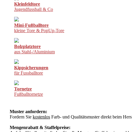
Kleinfeldtore
Jugendfussball & Co
Mini-Fußballtore
kleine Tore & PopUp-Tore
Bolzplatztore
aus Stahl-/Aluminium
Kippsicherungen
für Fussballtore
Tornetze
Fußballtornetze
Muster anfordern:
Fordern Sie
kostenlos
Farb- und Qualitätsmuster direkt beim Herst
Mengenrabatt & Staffelpreise: