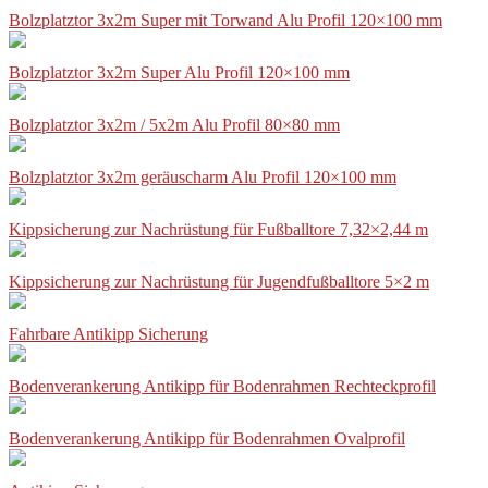
Bolzplatztor 3x2m Super mit Torwand Alu Profil 120×100 mm
Bolzplatztor 3x2m Super Alu Profil 120×100 mm
Bolzplatztor 3x2m / 5x2m Alu Profil 80×80 mm
Bolzplatztor 3x2m geräuscharm Alu Profil 120×100 mm
Kippsicherung zur Nachrüstung für Fußballtore 7,32×2,44 m
Kippsicherung zur Nachrüstung für Jugendfußballtore 5×2 m
Fahrbare Antikipp Sicherung
Bodenverankerung Antikipp für Bodenrahmen Rechteckprofil
Bodenverankerung Antikipp für Bodenrahmen Ovalprofil