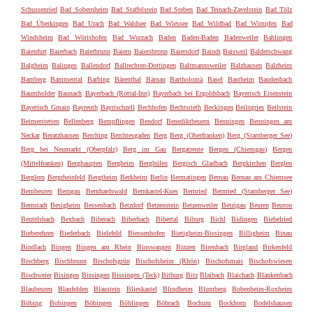
Schussenried
Bad Sobernheim
Bad Staffelstein
Bad Steben
Bad Teinach-Zavelstein
Bad Tölz
Bad Überkingen
Bad Urach
Bad Waldsee
Bad Wiessee
Bad Wildbad
Bad Wimpfen
Bad
Windsheim
Bad Wörishofen
Bad Wurzach
Baden
Baden-Baden
Badenweiler
Bahlingen
Baienfurt
Baierbach
Baierbrunn
Baiern
Baiersbronn
Baiersdorf
Baindt
Baisweil
Balderschwang
Balgheim
Balingen
Ballendorf
Ballrechten-Dottingen
Baltmannsweiler
Balzhausen
Balzheim
Bamberg
Bammental
Barbing
Bärenthal
Bärnau
Bartholomä
Basel
Bastheim
Baudenbach
Baumholder
Baunach
Bayerbach (Rottal-Inn)
Bayerbach bei Ergoldsbach
Bayerisch Eisenstein
Bayerisch Gmain
Bayreuth
Bayrischzell
Bechhofen
Bechtsrieth
Beckingen
Beilngries
Beilstein
Beimerstetten
Bellenberg
Bempflingen
Bendorf
Benediktbeuern
Benningen
Benningen am
Neckar
Beratzhausen
Berching
Berchtesgaden
Berg
Berg (Oberfranken)
Berg (Starnberger See)
Berg bei Neumarkt (Oberpfalz)
Berg im Gau
Bergatreute
Bergen (Chiemgau)
Bergen
(Mittelfranken)
Berghaupten
Bergheim
Berghülen
Bergisch Gladbach
Bergkirchen
Berglen
Berglern
Bergrheinfeld
Bergtheim
Berkheim
Berlin
Bermatingen
Bernau
Bernau am Chiemsee
Bernbeuren
Berngau
Bernhardswald
Bernkastel-Kues
Bernried
Bernried (Starnberger See)
Bernstadt
Besigheim
Bessenbach
Betzdorf
Betzenstein
Betzenweiler
Betzigau
Beuren
Beuron
Beutelsbach
Bexbach
Biberach
Biberbach
Bibertal
Biburg
Bichl
Bidingen
Biebelried
Bieberehren
Biederbach
Bielefeld
Biessenhofen
Bietigheim-Bissingen
Billigheim
Binau
Bindlach
Bingen
Bingen am Rhein
Binswangen
Binzen
Birenbach
Birgland
Birkenfeld
Bischberg
Bischbrunn
Bischofsgrün
Bischofsheim (Rhön)
Bischofsmais
Bischofswiesen
Bischweier
Bisingen
Bissingen
Bissingen (Teck)
Bitburg
Bitz
Blaibach
Blaichach
Blankenbach
Blaubeuren
Blaufelden
Blaustein
Blieskastel
Blindheim
Blumberg
Bobenheim-Roxheim
Böbing
Bobingen
Böbingen
Böblingen
Böbrach
Bochum
Bockhorn
Bodelshausen