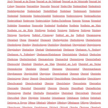
Aisch
Neustadt an der Donau
Neustadt an der Waldnaab
Neustadt an der Weinstraße
Neustadt bei
Coburg
Neustetten
Neutraubling
Neuweiler
Neuwied
Nieder-Olm
Niederaichbach
Niederalteich
Niederbergkirchen
Niedereschach
Niederfüllbach
Niederlauer
Niedermurach
Niedernberg
Niedernhall
Niederrieden
Niederschönenfeld
Niederstetten
Niederstotzingen
Niedertaufkirchen
Niederviehbach
Niederwerrn
Niederwinkling
Niefern-Öschelbronn
Nierstein
Nittenau
Nittendorf
Nohfelden
Nonnenhorn
Nonnweiler
Nordendorf
Nordhalben
Nordheim
Nordheim am Main
Nordheim vor der Rhön
Nördlingen
Nordrach
Notzingen
Nüdlingen
Nufringen
Nürnberg
Nürtingen
Nusplingen
Nußdorf (Chiemgau)
Nußdorf am Inn
Nußloch
Oberammergau
Oberasbach
Oberau
Oberaudorf
Oberaurach
Oberbergkirchen
Oberboihingen
Oberdachstetten
Oberderdingen
Oberding
Oberdischingen
Oberdolling
Oberelsbach
Obergriesbach
Obergröningen
Obergünzburg
Oberhaching
Oberhaid
Oberharmersbach
Oberhausen
Oberhausen (b. Neuburg)
Oberhausen (b. Peißenberg)
Oberhausen-Rheinhausen
Oberickelsheim
Oberkirch
Oberkochen
Oberkotzau
Oberleichtersbach
Obermaiselstein
Obermarchtal
Obermeitingen
Obermichelbach
Obermoschel
Obernbreit
Obernburg am Main
Oberndorf am Lech
Oberndorf am Neckar
Oberneukirchen
Obernheim
Obernzell
Obernzenn
Oberostendorf
Oberottmarshausen
Oberpframmern
Oberpleichfeld
Oberpöring
Oberreichenbach
Oberreute
Oberried
Oberrieden
Oberriexingen
Oberrot
Oberroth
Oberscheinfeld
Oberschleißheim
Oberschneiding
Oberschönegg
Oberschwarzach
Oberschweinbach
Obersinn
Obersöchering
Obersontheim
Oberstadion
Oberstaufen
Oberstdorf
Oberstenfeld
Oberstreu
Obersulm
Obersüßbach
Obertaufkirchen
Oberteuringen
Oberthal
Oberthulba
Obertraubling
Obertrubach
Oberviechtach
Oberwesel
Oberwolfach
Obing
Obrigheim
Ochsenfurt
Ochsenhausen
Odelzhausen
Oedheim
Oerlenbach
Oettingen in Bayern
Offenau
Offenbach
Offenberg
Offenburg
Offenhausen
Offingen
Ofterdingen
Ofterschwang
Oftersheim
Oggelshausen
Ohlsbach
Ohlstadt
Ohmden
Öhningen
Ohrenbach