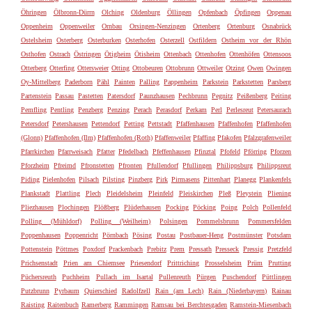
Öhringen
Ölbronn-Dürrn
Olching
Oldenburg
Öllingen
Opfenbach
Öpfingen
Oppenau
Oppenheim
Oppenweiler
Ornbau
Orsingen-Nenzingen
Ortenberg
Ortenburg
Osnabrück
Ostelsheim
Osterberg
Osterburken
Osterhofen
Osterzell
Ostfildern
Ostheim vor der Rhön
Osthofen
Ostrach
Östringen
Ötigheim
Ötisheim
Ottenbach
Ottenhofen
Ottenhöfen
Ottensoos
Otterberg
Otterfing
Ottersweier
Otting
Ottobeuren
Ottobrunn
Ottweiler
Otzing
Owen
Owingen
Oy-Mittelberg
Paderborn
Pähl
Painten
Palling
Pappenheim
Parkstein
Parkstetten
Parsberg
Partenstein
Passau
Pastetten
Patersdorf
Paunzhausen
Pechbrunn
Pegnitz
Peißenberg
Peiting
Pemfling
Pentling
Penzberg
Penzing
Perach
Perasdorf
Perkam
Perl
Perlesreut
Petersaurach
Petersdorf
Petershausen
Pettendorf
Petting
Pettstadt
Pfaffenhausen
Pfaffenhofen
Pfaffenhofen
(Glonn)
Pfaffenhofen (Ilm)
Pfaffenhofen (Roth)
Pfaffenweiler
Pfaffing
Pfakofen
Pfalzgrafenweiler
Pfarrkirchen
Pfarrweisach
Pfatter
Pfedelbach
Pfeffenhausen
Pfinztal
Pfofeld
Pförring
Pforzen
Pforzheim
Pfreimd
Pfronstetten
Pfronten
Pfullendorf
Pfullingen
Philippsburg
Philippsreut
Piding
Pielenhofen
Pilsach
Pilsting
Pinzberg
Pirk
Pirmasens
Pittenhart
Planegg
Plankenfels
Plankstadt
Plattling
Plech
Pleidelsheim
Pleinfeld
Pleiskirchen
Pleß
Pleystein
Pliening
Pliezhausen
Plochingen
Plößberg
Plüderhausen
Pocking
Pöcking
Poing
Polch
Pollenfeld
Polling (Mühldorf)
Polling (Weilheim)
Polsingen
Pommelsbrunn
Pommersfelden
Poppenhausen
Poppenricht
Pörnbach
Pösing
Postau
Postbauer-Heng
Postmünster
Potsdam
Pottenstein
Pöttmes
Poxdorf
Prackenbach
Prebitz
Prem
Pressath
Presseck
Pressig
Pretzfeld
Prichsenstadt
Prien am Chiemsee
Priesendorf
Prittriching
Prosselsheim
Prüm
Prutting
Püchersreuth
Puchheim
Pullach im Isartal
Pullenreuth
Pürgen
Puschendorf
Püttlingen
Putzbrunn
Pyrbaum
Quierschied
Radolfzell
Rain (am Lech)
Rain (Niederbayern)
Rainau
Raisting
Raitenbuch
Ramerberg
Rammingen
Ramsau bei Berchtesgaden
Ramstein-Miesenbach