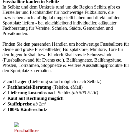
Fussballtor kaufen in Selbitz
In Selbitz und dem Umkreis rund um die Region Selbitz gibt es
Hersteller und Fachhändler für hochwertige Fußballtore, die
inzwischen auch auf digital umgestellt haben und direkt auf den
Sportplatz liefern - bei gleichbleibend individueller, adäquater
Fachberatung für Vereine, Schulen, Städte, Gemeinden und
Privatkunden.
Finden Sie den passenden Händler, um hochwertige Fussballtore für
kleine und große Fussballfelder, Bolzplatztore, Minitore, Tore für
den Jugendfußball bzw. Kinderfußball sowie Schusswände
(Fussballtorwand für Events etc.), Ballfangnetze, Ballfangzäune,
Pfosten, Torrahmen, Stoppnetze & weitere Ausstattungsprodukte für
den Sportplatz zu erhalten.
✓
auf Lager
(Lieferung sofort möglich nach Selbitz)
✓
Fachhandel-Beratung
(Telefon, eMail)
✓
Lieferung kostenlos
nach Selbitz
(ab 500 EUR)
✓
Kauf auf Rechnung möglich
✓
Staffelpreise
ab 2m²
✓
100% Käuferschutz
Fussballtore