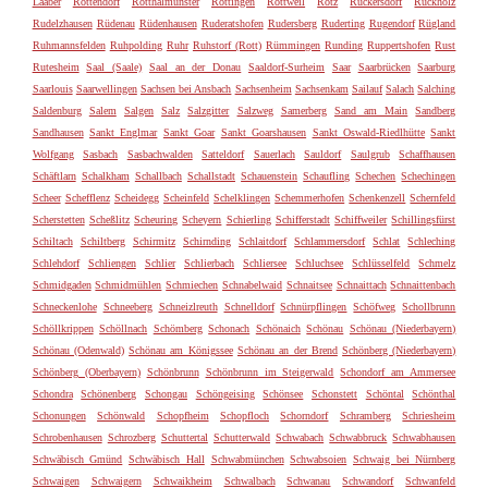
Laaber
Rottendorf
Rotthalmünster
Röttingen
Rottweil
Rötz
Rückersdorf
Rückholz
Rudelzhausen
Rüdenau
Rüdenhausen
Ruderatshofen
Rudersberg
Ruderting
Rugendorf
Rügland
Ruhmannsfelden
Ruhpolding
Ruhr
Ruhstorf (Rott)
Rümmingen
Runding
Ruppertshofen
Rust
Rutesheim
Saal (Saale)
Saal an der Donau
Saaldorf-Surheim
Saar
Saarbrücken
Saarburg
Saarlouis
Saarwellingen
Sachsen bei Ansbach
Sachsenheim
Sachsenkam
Sailauf
Salach
Salching
Saldenburg
Salem
Salgen
Salz
Salzgitter
Salzweg
Samerberg
Sand am Main
Sandberg
Sandhausen
Sankt Englmar
Sankt Goar
Sankt Goarshausen
Sankt Oswald-Riedlhütte
Sankt
Wolfgang
Sasbach
Sasbachwalden
Satteldorf
Sauerlach
Sauldorf
Saulgrub
Schaffhausen
Schäftlarn
Schalkham
Schallbach
Schallstadt
Schauenstein
Schaufling
Schechen
Schechingen
Scheer
Schefflenz
Scheidegg
Scheinfeld
Schelklingen
Schemmerhofen
Schenkenzell
Schernfeld
Scherstetten
Scheßlitz
Scheuring
Scheyern
Schierling
Schifferstadt
Schiffweiler
Schillingsfürst
Schiltach
Schiltberg
Schirmitz
Schirnding
Schlaitdorf
Schlammersdorf
Schlat
Schleching
Schlehdorf
Schliengen
Schlier
Schlierbach
Schliersee
Schluchsee
Schlüsselfeld
Schmelz
Schmidgaden
Schmidmühlen
Schmiechen
Schnabelwaid
Schnaitsee
Schnaittach
Schnaittenbach
Schneckenlohe
Schneeberg
Schneizlreuth
Schnelldorf
Schnürpflingen
Schöfweg
Schollbrunn
Schöllkrippen
Schöllnach
Schömberg
Schonach
Schönaich
Schönau
Schönau (Niederbayern)
Schönau (Odenwald)
Schönau am Königssee
Schönau an der Brend
Schönberg (Niederbayern)
Schönberg (Oberbayern)
Schönbrunn
Schönbrunn im Steigerwald
Schondorf am Ammersee
Schondra
Schönenberg
Schongau
Schöngeising
Schönsee
Schonstett
Schöntal
Schönthal
Schonungen
Schönwald
Schopfheim
Schopfloch
Schorndorf
Schramberg
Schriesheim
Schrobenhausen
Schrozberg
Schuttertal
Schutterwald
Schwabach
Schwabbruck
Schwabhausen
Schwäbisch Gmünd
Schwäbisch Hall
Schwabmünchen
Schwabsoien
Schwaig bei Nürnberg
Schwaigen
Schwaigern
Schwaikheim
Schwalbach
Schwanau
Schwandorf
Schwanfeld