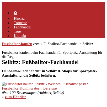
Zum
Menü
Inhalt
springen
⚽
Einsatz
Tornetze
Fachhandel
Tore
Kontakt
Fussballtor-kaufen
.com
» Fußballtor-Fachhandel in
Selbitz
Fussballtor kaufen beim Fachhandel für Sportplatz-Ausstattung für
die Region
Selbitz: Fußballtor-Fachhandel
Fußballtor-Fachhändler in Selbitz & Shops für Sportplatz-
Ausstattung, die Selbitz beliefern.
über 100 Bewertungen (Anbieter, Selbitz)
»
zum Händler