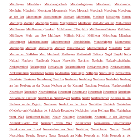
Mömlingen
Mönchberg
Mönchengladbach
Mönchsdeggingen
Mönchsroth
Mönchweiler
Monheim
Mönsheim
Montabaur
Moorenweis
Moos
Moosach
Moosbach
Moosburg
Moosburg
an der Isar
Moosinning
Moosthenning
Morbach
Mörnsheim
Mosbach
Mössingen
Motten
Möttingen
Mötzing
Mötzingen
Mudau
Muggensturm
Mühlacker
Mühldorf am Inn
Mühlenbach
Mühlhausen
Mühlhausen (Franken)
Mühlhausen (Oberpfalz)
Mühlhausen-Ehingen
Mühlheim
Mühlingen
Muhr am See
Mulfingen
Mülheim-Kärlich
Müllheim
Münchberg
München
Münchingen
Münchsmünster
Münchsteinach
Mundelsheim
Munderkingen
Münnerstadt
Munningen
Münsing
Münsingen
Münster
Münsterhausen
Münstermaifeld
Münstertal
Murg
Murnau am Staffelsee
Murr
Murrhardt
Mutlangen
Mutterstadt
Nabburg
Nagel
Nagold
Naila
Nalbach
Namborn
Nandlstadt
Nassau
Nassenfels
Nastätten
Nattheim
Neckarbischofsheim
Neckargemünd
Neckargerach
Neckarsulm
Neckartailfingen
Neckartenzlingen
Neckarwestheim
Neckarzimmern
Neenstetten
Nehren
Neidenstein
Neidlingen
Nellingen
Nennslingen
Nerenstetten
Neresheim
Nersingen
Nesselwang
Neu-Ulm
Neubeuern
Neubiberg
Neubrunn
Neubulach
Neuburg
am Inn
Neuburg an der Donau
Neuburg an der Kammel
Neuching
Neudenau
Neudrossenfeld
Neuenburg
Neuenbürg
Neuendettelsau
Neuendorf
Neuenmarkt
Neuenstadt
Neuenstein
Neuerburg
Neufahrn bei Freising
Neufahrn in Niederbayern
Neuffen
Neufra
Neufraunhofen
Neuhaus am Inn
Neuhaus an der Pegnitz
Neuhausen
Neuhof an der Zenn
Neuhütten
Neukirch
Neukirchen
(Niederbayern)
Neukirchen bei Sulzbach-Rosenberg
Neukirchen beim Heiligen Blut
Neukirchen
vorm Wald
Neukirchen-Balbini
Neuler
Neulingen
Neulußheim
Neumarkt in der Oberpfalz
Neumarkt-Sankt Veit
Neunburg vorm Wald
Neunkirchen
Neunkirchen (Unterfranken)
Neunkirchen am Brand
Neunkirchen am Sand
Neuötting
Neureichenau
Neuried
Neusäß
Neuschönau
Neusitz
Neusorg
Neuss
Neustadt am Kulm
Neustadt am Main
Neustadt an der