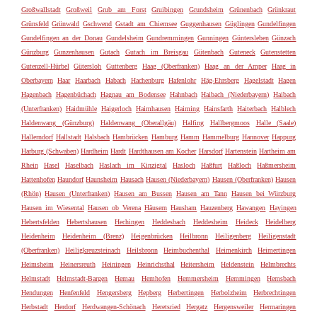
Großwallstadt
Großweil
Grub am Forst
Gruibingen
Grundsheim
Grünenbach
Grünkraut
Grünsfeld
Grünwald
Gschwend
Gstadt am Chiemsee
Guggenhausen
Güglingen
Gundelfingen
Gundelfingen an der Donau
Gundelsheim
Gundremmingen
Gunningen
Güntersleben
Günzach
Günzburg
Gunzenhausen
Gutach
Gutach im Breisgau
Gütenbach
Guteneck
Gutenstetten
Gutenzell-Hürbel
Gütersloh
Guttenberg
Haag (Oberfranken)
Haag an der Amper
Haag in
Oberbayern
Haar
Haarbach
Habach
Hachenburg
Hafenlohr
Häg-Ehrsberg
Hagelstadt
Hagen
Hagenbach
Hagenbüchach
Hagnau am Bodensee
Hahnbach
Haibach (Niederbayern)
Haibach
(Unterfranken)
Haidmühle
Haigerloch
Haimhausen
Haiming
Hainsfarth
Haiterbach
Halblech
Haldenwang (Günzburg)
Haldenwang (Oberallgäu)
Halfing
Hallbergmoos
Halle (Saale)
Hallerndorf
Hallstadt
Halsbach
Hambrücken
Hamburg
Hamm
Hammelburg
Hannover
Happurg
Harburg (Schwaben)
Hardheim
Hardt
Hardthausen am Kocher
Harsdorf
Hartenstein
Hartheim am
Rhein
Hasel
Haselbach
Haslach im Kinzigtal
Hasloch
Haßfurt
Haßloch
Haßmersheim
Hattenhofen
Haundorf
Haunsheim
Hausach
Hausen (Niederbayern)
Hausen (Oberfranken)
Hausen
(Rhön)
Hausen (Unterfranken)
Hausen am Bussen
Hausen am Tann
Hausen bei Würzburg
Hausen im Wiesental
Hausen ob Verena
Häusern
Hausham
Hauzenberg
Hawangen
Hayingen
Hebertsfelden
Hebertshausen
Hechingen
Heddesbach
Heddesheim
Heideck
Heidelberg
Heidenheim
Heidenheim (Brenz)
Heigenbrücken
Heilbronn
Heiligenberg
Heiligenstadt
(Oberfranken)
Heiligkreuzsteinach
Heilsbronn
Heimbuchenthal
Heimenkirch
Heimertingen
Heimsheim
Heinersreuth
Heiningen
Heinrichsthal
Heitersheim
Heldenstein
Helmbrechts
Helmstadt
Helmstadt-Bargen
Hemau
Hemhofen
Hemmersheim
Hemmingen
Hemsbach
Hendungen
Henfenfeld
Hengersberg
Hepberg
Herbertingen
Herbolzheim
Herbrechtingen
Herbstadt
Herdorf
Herdwangen-Schönach
Heretsried
Hergatz
Hergensweiler
Hermaringen