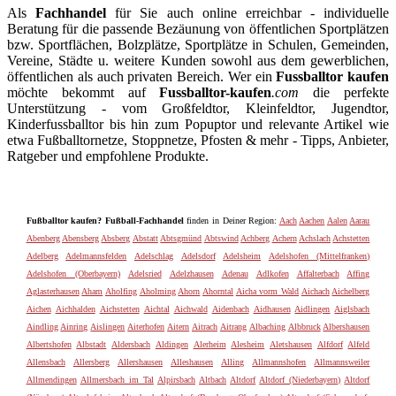
Als
Fachhandel
für Sie auch online erreichbar - individuelle
Beratung für die passende Bezäunung von öffentlichen Sportplätzen
bzw. Sportflächen, Bolzplätze, Sportplätze in Schulen, Gemeinden,
Vereine, Städte u. weitere Kunden sowohl aus dem gewerblichen,
öffentlichen als auch privaten Bereich. Wer ein
Fussballtor kaufen
möchte bekommt auf
Fussballtor-kaufen
.com
die perfekte
Unterstützung - vom Großfeldtor, Kleinfeldtor, Jugendtor,
Kinderfussballtor bis hin zum Popuptor und relevante Artikel wie
etwa Fußballtornetze, Stoppnetze, Pfosten & mehr - Tipps, Anbieter,
Ratgeber und empfohlene Produkte.
Fußballtor kaufen? Fußball-Fachhandel
finden in Deiner Region:
Aach
Aachen
Aalen
Aarau
Abenberg
Abensberg
Absberg
Abstatt
Abtsgmünd
Abtswind
Achberg
Achern
Achslach
Achstetten
Adelberg
Adelmannsfelden
Adelschlag
Adelsdorf
Adelsheim
Adelshofen (Mittelfranken)
Adelshofen (Oberbayern)
Adelsried
Adelzhausen
Adenau
Adlkofen
Affalterbach
Affing
Aglasterhausen
Aham
Aholfing
Aholming
Ahorn
Ahorntal
Aicha vorm Wald
Aichach
Aichelberg
Aichen
Aichhalden
Aichstetten
Aichtal
Aichwald
Aidenbach
Aidhausen
Aidlingen
Aiglsbach
Aindling
Ainring
Aislingen
Aiterhofen
Aitern
Aitrach
Aitrang
Albaching
Albbruck
Albershausen
Albertshofen
Albstadt
Aldersbach
Aldingen
Alerheim
Alesheim
Aletshausen
Alfdorf
Alfeld
Allensbach
Allersberg
Allershausen
Alleshausen
Alling
Allmannshofen
Allmannsweiler
Allmendingen
Allmersbach im Tal
Alpirsbach
Altbach
Altdorf
Altdorf (Niederbayern)
Altdorf