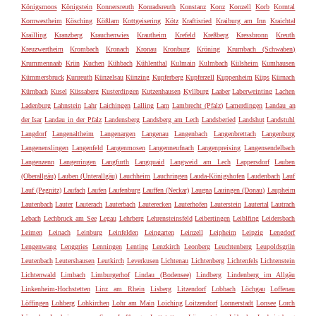
Königsmoos
Königstein
Konnersreuth
Konradsreuth
Konstanz
Konz
Konzell
Korb
Korntal
Kornwestheim
Kösching
Kößlarn
Kottgeisering
Kötz
Kraftisried
Kraiburg am Inn
Kraichtal
Krailling
Kranzberg
Krauchenwies
Krautheim
Krefeld
Kreßberg
Kressbronn
Kreuth
Kreuzwertheim
Krombach
Kronach
Kronau
Kronburg
Kröning
Krumbach (Schwaben)
Krummennaab
Krün
Kuchen
Kühbach
Kühlenthal
Kulmain
Kulmbach
Külsheim
Kumhausen
Kümmersbruck
Kunreuth
Künzelsau
Künzing
Kupferberg
Kupferzell
Kuppenheim
Küps
Kürnach
Kürnbach
Kusel
Küssaberg
Kusterdingen
Kutzenhausen
Kyllburg
Laaber
Laberweinting
Lachen
Ladenburg
Lahnstein
Lahr
Laichingen
Lalling
Lam
Lambrecht (Pfalz)
Lamerdingen
Landau an
der Isar
Landau in der Pfalz
Landensberg
Landsberg am Lech
Landsberied
Landshut
Landstuhl
Langdorf
Langenaltheim
Langenargen
Langenau
Langenbach
Langenbrettach
Langenburg
Langenenslingen
Langenfeld
Langenmosen
Langenneufnach
Langenpreising
Langensendelbach
Langenzenn
Langerringen
Langfurth
Langquaid
Langweid am Lech
Lappersdorf
Lauben
(Oberallgäu)
Lauben (Unterallgäu)
Lauchheim
Lauchringen
Lauda-Königshofen
Laudenbach
Lauf
Lauf (Pegnitz)
Laufach
Laufen
Laufenburg
Lauffen (Neckar)
Laugna
Lauingen (Donau)
Laupheim
Lautenbach
Lauter
Lauterach
Lauterbach
Lauterecken
Lauterhofen
Lauterstein
Lautertal
Lautrach
Lebach
Lechbruck am See
Legau
Lehrberg
Lehrensteinsfeld
Leibertingen
Leiblfing
Leidersbach
Leimen
Leinach
Leinburg
Leinfelden
Leingarten
Leinzell
Leipheim
Leipzig
Lengdorf
Lengenwang
Lenggries
Lenningen
Lenting
Lenzkirch
Leonberg
Leuchtenberg
Leupoldsgrün
Leutenbach
Leutershausen
Leutkirch
Leverkusen
Lichtenau
Lichtenberg
Lichtenfels
Lichtenstein
Lichtenwald
Limbach
Limburgerhof
Lindau (Bodensee)
Lindberg
Lindenberg im Allgäu
Linkenheim-Hochstetten
Linz am Rhein
Lisberg
Litzendorf
Lobbach
Löchgau
Loffenau
Löffingen
Lohberg
Lohkirchen
Lohr am Main
Loiching
Loitzendorf
Lonnerstadt
Lonsee
Lorch