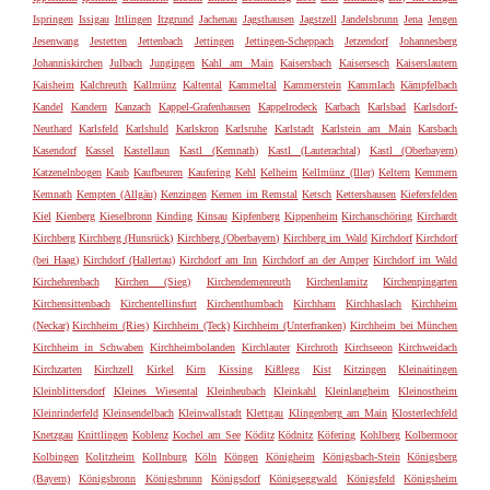
Ispringen
Issigau
Ittlingen
Itzgrund
Jachenau
Jagsthausen
Jagstzell
Jandelsbrunn
Jena
Jengen
Jesenwang
Jestetten
Jettenbach
Jettingen
Jettingen-Scheppach
Jetzendorf
Johannesberg
Johanniskirchen
Julbach
Jungingen
Kahl am Main
Kaisersbach
Kaisersesch
Kaiserslautern
Kaisheim
Kalchreuth
Kallmünz
Kaltental
Kammeltal
Kammerstein
Kammlach
Kämpfelbach
Kandel
Kandern
Kanzach
Kappel-Grafenhausen
Kappelrodeck
Karbach
Karlsbad
Karlsdorf-
Neuthard
Karlsfeld
Karlshuld
Karlskron
Karlsruhe
Karlstadt
Karlstein am Main
Karsbach
Kasendorf
Kassel
Kastellaun
Kastl (Kemnath)
Kastl (Lauterachtal)
Kastl (Oberbayern)
Katzenelnbogen
Kaub
Kaufbeuren
Kaufering
Kehl
Kelheim
Kellmünz (Iller)
Keltern
Kemmern
Kemnath
Kempten (Allgäu)
Kenzingen
Kernen im Remstal
Ketsch
Kettershausen
Kiefersfelden
Kiel
Kienberg
Kieselbronn
Kinding
Kinsau
Kipfenberg
Kippenheim
Kirchanschöring
Kirchardt
Kirchberg
Kirchberg (Hunsrück)
Kirchberg (Oberbayern)
Kirchberg im Wald
Kirchdorf
Kirchdorf
(bei Haag)
Kirchdorf (Hallertau)
Kirchdorf am Inn
Kirchdorf an der Amper
Kirchdorf im Wald
Kirchehrenbach
Kirchen (Sieg)
Kirchendemenreuth
Kirchenlamitz
Kirchenpingarten
Kirchensittenbach
Kirchentellinsfurt
Kirchenthumbach
Kirchham
Kirchhaslach
Kirchheim
(Neckar)
Kirchheim (Ries)
Kirchheim (Teck)
Kirchheim (Unterfranken)
Kirchheim bei München
Kirchheim in Schwaben
Kirchheimbolanden
Kirchlauter
Kirchroth
Kirchseeon
Kirchweidach
Kirchzarten
Kirchzell
Kirkel
Kirn
Kissing
Kißlegg
Kist
Kitzingen
Kleinaitingen
Kleinblittersdorf
Kleines Wiesental
Kleinheubach
Kleinkahl
Kleinlangheim
Kleinostheim
Kleinrinderfeld
Kleinsendelbach
Kleinwallstadt
Klettgau
Klingenberg am Main
Klosterlechfeld
Knetzgau
Knittlingen
Koblenz
Kochel am See
Köditz
Ködnitz
Köfering
Kohlberg
Kolbermoor
Kolbingen
Kolitzheim
Kollnburg
Köln
Köngen
Königheim
Königsbach-Stein
Königsberg
(Bayern)
Königsbronn
Königsbrunn
Königsdorf
Königseggwald
Königsfeld
Königsheim