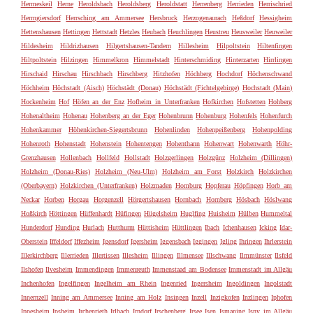
Hermeskeil
Herne
Heroldsbach
Heroldsberg
Heroldstatt
Herrenberg
Herrieden
Herrischried
Herrngiersdorf
Herrsching am Ammersee
Hersbruck
Herzogenaurach
Heßdorf
Hessigheim
Hettenshausen
Hettingen
Hettstadt
Hetzles
Heubach
Heuchlingen
Heustreu
Heusweiler
Heuweiler
Hildesheim
Hildrizhausen
Hilgertshausen-Tandern
Hillesheim
Hilpoltstein
Hiltenfingen
Hiltpoltstein
Hilzingen
Himmelkron
Himmelstadt
Hinterschmiding
Hinterzarten
Hirrlingen
Hirschaid
Hirschau
Hirschbach
Hirschberg
Hitzhofen
Höchberg
Hochdorf
Höchenschwand
Höchheim
Höchstadt (Aisch)
Höchstädt (Donau)
Höchstädt (Fichtelgebirge)
Hochstadt (Main)
Hockenheim
Hof
Höfen an der Enz
Hofheim in Unterfranken
Hofkirchen
Hofstetten
Hohberg
Hohenaltheim
Hohenau
Hohenberg an der Eger
Hohenbrunn
Hohenburg
Hohenfels
Hohenfurch
Hohenkammer
Höhenkirchen-Siegertsbrunn
Hohenlinden
Hohenpeißenberg
Hohenpolding
Hohenroth
Hohenstadt
Hohenstein
Hohentengen
Hohenthann
Hohenwart
Hohenwarth
Höhr-
Grenzhausen
Hollenbach
Hollfeld
Hollstadt
Holzgerlingen
Holzgünz
Holzheim (Dillingen)
Holzheim (Donau-Ries)
Holzheim (Neu-Ulm)
Holzheim am Forst
Holzkirch
Holzkirchen
(Oberbayern)
Holzkirchen (Unterfranken)
Holzmaden
Homburg
Hopferau
Höpfingen
Horb am
Neckar
Horben
Horgau
Horgenzell
Hörgertshausen
Hornbach
Hornberg
Hösbach
Höslwang
Hoßkirch
Höttingen
Hüffenhardt
Hüfingen
Hügelsheim
Huglfing
Huisheim
Hülben
Hummeltal
Hunderdorf
Hunding
Hurlach
Hutthurm
Hüttisheim
Hüttlingen
Ibach
Ichenhausen
Icking
Idar-
Oberstein
Iffeldorf
Iffezheim
Igensdorf
Igersheim
Iggensbach
Iggingen
Igling
Ihringen
Ihrlerstein
Illerkirchberg
Illerrieden
Illertissen
Illesheim
Illingen
Illmensee
Illschwang
Ilmmünster
Ilsfeld
Ilshofen
Ilvesheim
Immendingen
Immenreuth
Immenstaad am Bodensee
Immenstadt im Allgäu
Inchenhofen
Ingelfingen
Ingelheim am Rhein
Ingenried
Ingersheim
Ingoldingen
Ingolstadt
Innernzell
Inning am Ammersee
Inning am Holz
Insingen
Inzell
Inzigkofen
Inzlingen
Iphofen
Ippesheim
Ipsheim
Irchenrieth
Irlbach
Irndorf
Irschenberg
Irsee
Isen
Ismaning
Isny im Allgäu