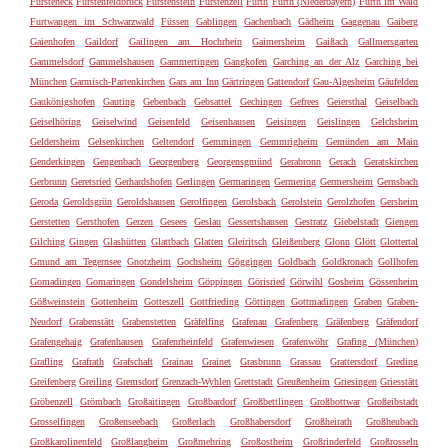
Fürsteneck
Fürstenfeldbruck
Fürstenstein
Fürstenzell
Fürth
Furth (Niederbayern)
Furth im Wald
Furtwangen im Schwarzwald
Füssen
Gablingen
Gachenbach
Gädheim
Gaggenau
Gaiberg
Gaienhofen
Gaildorf
Gailingen am Hochrhein
Gaimersheim
Gaißach
Gallmersgarten
Gammelsdorf
Gammelshausen
Gammertingen
Gangkofen
Garching an der Alz
Garching bei
München
Garmisch-Partenkirchen
Gars am Inn
Gärtringen
Gattendorf
Gau-Algesheim
Gäufelden
Gaukönigshofen
Gauting
Gebenbach
Gebsattel
Gechingen
Gefrees
Geiersthal
Geiselbach
Geiselhöring
Geiselwind
Geisenfeld
Geisenhausen
Geisingen
Geislingen
Gelchsheim
Geldersheim
Gelsenkirchen
Geltendorf
Gemmingen
Gemmrigheim
Gemünden am Main
Genderkingen
Gengenbach
Georgenberg
Georgensgmünd
Gerabronn
Gerach
Geratskirchen
Gerbrunn
Geretsried
Gerhardshofen
Gerlingen
Germaringen
Germering
Germersheim
Gernsbach
Geroda
Geroldsgrün
Geroldshausen
Gerolfingen
Gerolsbach
Gerolstein
Gerolzhofen
Gersheim
Gerstetten
Gersthofen
Gerzen
Gesees
Geslau
Gessertshausen
Gestratz
Giebelstadt
Giengen
Gilching
Gingen
Glashütten
Glattbach
Glatten
Gleiritsch
Gleißenberg
Glonn
Glött
Glottertal
Gmund am Tegernsee
Gnotzheim
Gochsheim
Göggingen
Goldbach
Goldkronach
Gollhofen
Gomadingen
Gomaringen
Gondelsheim
Göppingen
Görisried
Görwihl
Gosheim
Gössenheim
Gößweinstein
Gottenheim
Gotteszell
Gottfrieding
Göttingen
Gottmadingen
Graben
Graben-
Neudorf
Grabenstätt
Grabenstetten
Gräfelfing
Grafenau
Grafenberg
Gräfenberg
Gräfendorf
Grafengehaig
Grafenhausen
Grafenrheinfeld
Grafenwiesen
Grafenwöhr
Grafing (München)
Grafling
Grafrath
Grafschaft
Grainau
Grainet
Grasbrunn
Grassau
Grattersdorf
Greding
Greifenberg
Greiling
Gremsdorf
Grenzach-Wyhlen
Grettstadt
Greußenheim
Griesingen
Griesstätt
Gröbenzell
Grömbach
Großaitingen
Großbardorf
Großbettlingen
Großbottwar
Großeibstadt
Grosselfingen
Großenseebach
Großerlach
Großhabersdorf
Großheirath
Großheubach
Großkarolinenfeld
Großlangheim
Großmehring
Großostheim
Großrinderfeld
Großrosseln