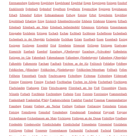
Emtmannsberg
Endingen
Engelsberg
Engelsbrand
Engelthal
Engen
Engstingen
Eningen
Ensdorf
Enzklösterle
Epfenbach
Epfendorf
Eppelborn
Eppelheim
Eppenschlag
Eppingen
Eppishausen
Erbach
Erbendorf
Erding
Erdmannhausen
Erdweg
Eresing
Erfurt
Ergersheim
Ergolding
Ergoldsbach
Erharting
Ering
Eriskirch
Erkenbrechtsweiler
Erkheim
Erlabrunn
Erlangen
Erlbach
Erlenbach
Erlenbach am Main
Erlenbach beiheidenfeld
Erlenmoos
Erligheim
Ermershausen
Ernsgaden
Erolzheim
Ertingen
Eschach
Eschau
Eschbach
Eschbronn
Eschelbronn
Eschenbach
Eschenbach in der Oberpfalz
Eschenlohe
Eschlkam
Eslarn
Esselbach
Essen
Essenbach
Essing
Essingen
Esslingen
Estenfeld
Ettal
Ettenheim
Ettenstatt
Ettlingen
Ettringen
Etzelwang
Etzenricht
Euerbach
Euerdorf
Eurasburg (Oberbayern)
Eurasburg (Schwaben)
Eußenheim
Eutingen im Gäu
Fahrenbach
Fahrenzhausen
Falkenberg (Niederbayern)
Falkenberg (Oberpfalz)
Falkenfels
Falkenstein
Farchant
Faulbach
Feichten an der Alz
Feilitzsch
Feldafing
Feldberg
Feldkirchen (München)
Feldkirchen (Niederbayern)
Feldkirchen-Westerham
Fellbach
Fellen
Fellheim
Fensterbach
Feucht
Feuchtwangen
Fichtelberg
Fichtenau
Fichtenberg
Filderstadt
Finning
Finningen
Finsing
Fischach
Fischbachau
Fischen im Allgäu
Fischerbach
Fischingen
Flachslanden
Fladungen
Flein
Fleischwangen
Flintsbach am Inn
Floß
Flossenbürg
Fluorn-
Winzeln
Forbach
Forchheim
Forchtenberg
Forheim
Forst
Forstern
Forstinning
Frammersbach
Frankenhardt
Frankenthal (Pfalz)
Frankenwinheim
Frankfurt
Frasdorf
Frauenau
Frauenneuharting
Fraunberg
Freiamt
Freiberg am Neckar
Freiburg
Freihung
Freilassing
Freinsheim
Freisen
Freising
Fremdingen
Frensdorf
Freudenberg
Freudenstadt
Freudental
Freystadt
Freyung
Frickenhausen
Frickenhausen am Main
Frickingen
Fridingen an der Donau
Fridolfing
Friedberg
Friedenfels
Friedenweiler
Friedrichshafen
Friedrichsthal
Friesenheim
Friesenried
Friolzheim
Frittlingen
Fröhnd
Fronreute
Frontenhausen
Fuchsmühl
Fuchsstadt
Fuchstal
Fünfstetten