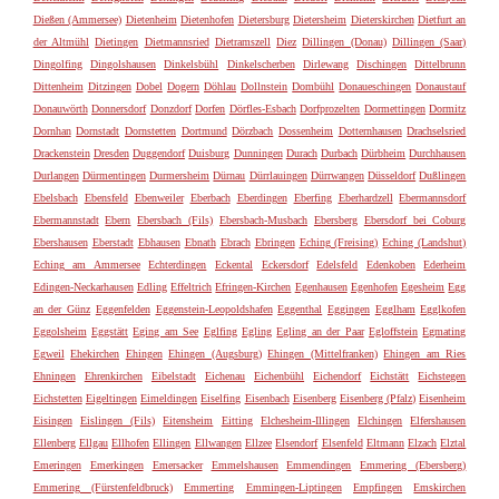
Dießen (Ammersee)
Dietenheim
Dietenhofen
Dietersburg
Dietersheim
Dieterskirchen
Dietfurt an
der Altmühl
Dietingen
Dietmannsried
Dietramszell
Diez
Dillingen (Donau)
Dillingen (Saar)
Dingolfing
Dingolshausen
Dinkelsbühl
Dinkelscherben
Dirlewang
Dischingen
Dittelbrunn
Dittenheim
Ditzingen
Dobel
Dogern
Döhlau
Dollnstein
Dombühl
Donaueschingen
Donaustauf
Donauwörth
Donnersdorf
Donzdorf
Dorfen
Dörfles-Esbach
Dorfprozelten
Dormettingen
Dormitz
Dornhan
Dornstadt
Dornstetten
Dortmund
Dörzbach
Dossenheim
Dotternhausen
Drachselsried
Drackenstein
Dresden
Duggendorf
Duisburg
Dunningen
Durach
Durbach
Dürbheim
Durchhausen
Durlangen
Dürmentingen
Durmersheim
Dürnau
Dürrlauingen
Dürrwangen
Düsseldorf
Dußlingen
Ebelsbach
Ebensfeld
Ebenweiler
Eberbach
Eberdingen
Eberfing
Eberhardzell
Ebermannsdorf
Ebermannstadt
Ebern
Ebersbach (Fils)
Ebersbach-Musbach
Ebersberg
Ebersdorf bei Coburg
Ebershausen
Eberstadt
Ebhausen
Ebnath
Ebrach
Ebringen
Eching (Freising)
Eching (Landshut)
Eching am Ammersee
Echterdingen
Eckental
Eckersdorf
Edelsfeld
Edenkoben
Ederheim
Edingen-Neckarhausen
Edling
Effeltrich
Efringen-Kirchen
Egenhausen
Egenhofen
Egesheim
Egg
an der Günz
Eggenfelden
Eggenstein-Leopoldshafen
Eggenthal
Eggingen
Egglham
Egglkofen
Eggolsheim
Eggstätt
Eging am See
Eglfing
Egling
Egling an der Paar
Egloffstein
Egmating
Egweil
Ehekirchen
Ehingen
Ehingen (Augsburg)
Ehingen (Mittelfranken)
Ehingen am Ries
Ehningen
Ehrenkirchen
Eibelstadt
Eichenau
Eichenbühl
Eichendorf
Eichstätt
Eichstegen
Eichstetten
Eigeltingen
Eimeldingen
Eiselfing
Eisenbach
Eisenberg
Eisenberg (Pfalz)
Eisenheim
Eisingen
Eislingen (Fils)
Eitensheim
Eitting
Elchesheim-Illingen
Elchingen
Elfershausen
Ellenberg
Ellgau
Ellhofen
Ellingen
Ellwangen
Ellzee
Elsendorf
Elsenfeld
Eltmann
Elzach
Elztal
Emeringen
Emerkingen
Emersacker
Emmelshausen
Emmendingen
Emmering (Ebersberg)
Emmering (Fürstenfeldbruck)
Emmerting
Emmingen-Liptingen
Empfingen
Emskirchen