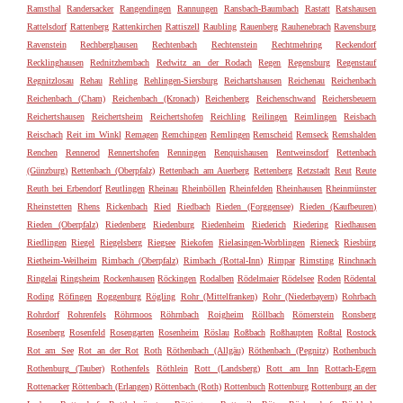
Ramsthal
Randersacker
Rangendingen
Rannungen
Ransbach-Baumbach
Rastatt
Ratshausen
Rattelsdorf
Rattenberg
Rattenkirchen
Rattiszell
Raubling
Rauenberg
Rauhenebrach
Ravensburg
Ravenstein
Rechberghausen
Rechtenbach
Rechtenstein
Rechtmehring
Reckendorf
Recklinghausen
Rednitzhembach
Redwitz an der Rodach
Regen
Regensburg
Regenstauf
Regnitzlosau
Rehau
Rehling
Rehlingen-Siersburg
Reichartshausen
Reichenau
Reichenbach
Reichenbach (Cham)
Reichenbach (Kronach)
Reichenberg
Reichenschwand
Reichersbeuern
Reichertshausen
Reichertsheim
Reichertshofen
Reichling
Reilingen
Reimlingen
Reisbach
Reischach
Reit im Winkl
Remagen
Remchingen
Remlingen
Remscheid
Remseck
Remshalden
Renchen
Rennerod
Rennertshofen
Renningen
Renquishausen
Rentweinsdorf
Rettenbach
(Günzburg)
Rettenbach (Oberpfalz)
Rettenbach am Auerberg
Rettenberg
Retzstadt
Reut
Reute
Reuth bei Erbendorf
Reutlingen
Rheinau
Rheinböllen
Rheinfelden
Rheinhausen
Rheinmünster
Rheinstetten
Rhens
Rickenbach
Ried
Riedbach
Rieden (Forggensee)
Rieden (Kaufbeuren)
Rieden (Oberpfalz)
Riedenberg
Riedenburg
Riedenheim
Riederich
Riedering
Riedhausen
Riedlingen
Riegel
Riegelsberg
Riegsee
Riekofen
Rielasingen-Worblingen
Rieneck
Riesbürg
Rietheim-Weilheim
Rimbach (Oberpfalz)
Rimbach (Rottal-Inn)
Rimpar
Rimsting
Rinchnach
Ringelai
Ringsheim
Rockenhausen
Röckingen
Rodalben
Rödelmaier
Rödelsee
Roden
Rödental
Roding
Röfingen
Roggenburg
Rögling
Rohr (Mittelfranken)
Rohr (Niederbayern)
Rohrbach
Rohrdorf
Rohrenfels
Röhrmoos
Röhrnbach
Roigheim
Röllbach
Römerstein
Ronsberg
Rosenberg
Rosenfeld
Rosengarten
Rosenheim
Röslau
Roßbach
Roßhaupten
Roßtal
Rostock
Rot am See
Rot an der Rot
Roth
Röthenbach (Allgäu)
Röthenbach (Pegnitz)
Rothenbuch
Rothenburg (Tauber)
Rothenfels
Röthlein
Rott (Landsberg)
Rott am Inn
Rottach-Egern
Rottenacker
Röttenbach (Erlangen)
Röttenbach (Roth)
Rottenbuch
Rottenburg
Rottenburg an der