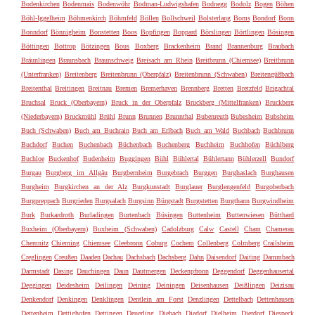
Bodenkirchen
Bodenmais
Bodenwöhr
Bodman-Ludwigshafen
Bodnegg
Bodolz
Bogen
Böhen
Böhl-Iggelheim
Böhmenkirch
Böhmfeld
Böllen
Bollschweil
Bolsterlang
Boms
Bondorf
Bonn
Bonndorf
Bönnigheim
Bonstetten
Boos
Bopfingen
Boppard
Börslingen
Börtlingen
Bösingen
Böttingen
Bottrop
Bötzingen
Bous
Boxberg
Brackenheim
Brand
Brannenburg
Braubach
Bräunlingen
Braunsbach
Braunschweig
Breisach am Rhein
Breitbrunn (Chiemsee)
Breitbrunn
(Unterfranken)
Breitenberg
Breitenbrunn (Oberpfalz)
Breitenbrunn (Schwaben)
Breitengüßbach
Breitenthal
Breitingen
Breitnau
Bremen
Bremerhaven
Brennberg
Bretten
Bretzfeld
Brigachtal
Bruchsal
Bruck (Oberbayern)
Bruck in der Oberpfalz
Bruckberg (Mittelfranken)
Bruckberg
(Niederbayern)
Bruckmühl
Brühl
Brunn
Brunnen
Brunnthal
Bubenreuth
Bubesheim
Bubsheim
Buch (Schwaben)
Buch am Buchrain
Buch am Erlbach
Buch am Wald
Buchbach
Buchbrunn
Buchdorf
Buchen
Buchenbach
Büchenbach
Buchenberg
Buchheim
Buchhofen
Büchlberg
Buchloe
Buckenhof
Budenheim
Buggingen
Bühl
Bühlertal
Bühlertann
Bühlerzell
Bundorf
Burgau
Burgberg im Allgäu
Burgbernheim
Burgebrach
Burggen
Burghaslach
Burghausen
Burgheim
Burgkirchen an der Alz
Burgkunstadt
Burglauer
Burglengenfeld
Burgoberbach
Burgpreppach
Burgrieden
Burgsalach
Burgsinn
Bürgstadt
Burgstetten
Burgthann
Burgwindheim
Burk
Burkardroth
Burladingen
Burtenbach
Büsingen
Buttenheim
Buttenwiesen
Bütthard
Buxheim (Oberbayern)
Buxheim (Schwaben)
Cadolzburg
Calw
Castell
Cham
Chamerau
Chemnitz
Chieming
Chiemsee
Cleebronn
Coburg
Cochem
Collenberg
Colmberg
Crailsheim
Creglingen
Creußen
Daaden
Dachau
Dachsbach
Dachsberg
Dahn
Daisendorf
Daiting
Dammbach
Darmstadt
Dasing
Dauchingen
Daun
Dautmergen
Deckenpfronn
Deggendorf
Deggenhausertal
Deggingen
Deidesheim
Deilingen
Deining
Deiningen
Deisenhausen
Deißlingen
Deizisau
Denkendorf
Denkingen
Denklingen
Dentlein am Forst
Denzlingen
Dettelbach
Dettenhausen
Dettenheim
Dettighofen
Dettingen
Deuerling
Diebach
Diedorf
Dielheim
Dierdorf
Diespeck