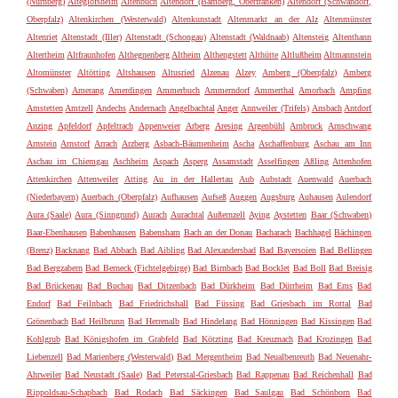
(Nürnberg)
Alteglofsheim
Altenbuch
Altendorf (Bamberg, Oberfranken)
Altendorf (Schwandorf,
Oberpfalz)
Altenkirchen (Westerwald)
Altenkunstadt
Altenmarkt an der Alz
Altenmünster
Altenriet
Altenstadt (Iller)
Altenstadt (Schongau)
Altenstadt (Waldnaab)
Altensteig
Altenthann
Altertheim
Altfraunhofen
Althegnenberg
Altheim
Althengstett
Althütte
Altlußheim
Altmannstein
Altomünster
Altötting
Altshausen
Altusried
Alzenau
Alzey
Amberg (Oberpfalz)
Amberg
(Schwaben)
Amerang
Amerdingen
Ammerbuch
Ammerndorf
Ammerthal
Amorbach
Ampfing
Amstetten
Amtzell
Andechs
Andernach
Angelbachtal
Anger
Annweiler (Trifels)
Ansbach
Antdorf
Anzing
Apfeldorf
Apfeltrach
Appenweier
Arberg
Aresing
Argenbühl
Arnbruck
Arnschwang
Arnstein
Arnstorf
Arrach
Arzberg
Asbach-Bäumenheim
Ascha
Aschaffenburg
Aschau am Inn
Aschau im Chiemgau
Aschheim
Aspach
Asperg
Assamstadt
Asselfingen
Aßling
Attenhofen
Attenkirchen
Attenweiler
Atting
Au in der Hallertau
Aub
Aubstadt
Auenwald
Auerbach
(Niederbayern)
Auerbach (Oberpfalz)
Aufhausen
Aufseß
Auggen
Augsburg
Auhausen
Aulendorf
Aura (Saale)
Aura (Sinngrund)
Aurach
Aurachtal
Außernzell
Aying
Aystetten
Baar (Schwaben)
Baar-Ebenhausen
Babenhausen
Babensham
Bach an der Donau
Bacharach
Bachhagel
Bächingen
(Brenz)
Backnang
Bad Abbach
Bad Aibling
Bad Alexandersbad
Bad Bayersoien
Bad Bellingen
Bad Bergzabern
Bad Berneck (Fichtelgebirge)
Bad Birnbach
Bad Bocklet
Bad Boll
Bad Breisig
Bad Brückenau
Bad Buchau
Bad Ditzenbach
Bad Dürkheim
Bad Dürrheim
Bad Ems
Bad
Endorf
Bad Feilnbach
Bad Friedrichshall
Bad Füssing
Bad Griesbach im Rottal
Bad
Grönenbach
Bad Heilbrunn
Bad Herrenalb
Bad Hindelang
Bad Hönningen
Bad Kissingen
Bad
Kohlgrub
Bad Königshofen im Grabfeld
Bad Kötzting
Bad Kreuznach
Bad Krozingen
Bad
Liebenzell
Bad Marienberg (Westerwald)
Bad Mergentheim
Bad Neualbenreuth
Bad Neuenahr-
Ahrweiler
Bad Neustadt (Saale)
Bad Peterstal-Griesbach
Bad Rappenau
Bad Reichenhall
Bad
Rippoldsau-Schapbach
Bad Rodach
Bad Säckingen
Bad Saulgau
Bad Schönborn
Bad