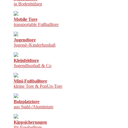
in Bodenhülsen
Mobile Tore
transportable Fußballtore
Jugendtore
Jugend-/Kinderfussball
Kleinfeldtore
Jugendfussball & Co
Mini-Fußballtore
kleine Tore & PopUp-Tore
Bolzplatztore
aus Stahl-/Aluminium
Kippsicherungen
für Fussballtore