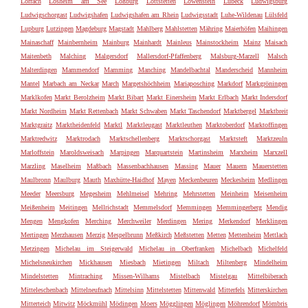
Lörrach
Losheim am See
Loßburg
Lottstetten
Löwenstein
Lübeck
Ludwigsburg
Ludwigschorgast
Ludwigshafen
Ludwigshafen am Rhein
Ludwigsstadt
Luhe-Wildenau
Lülsfeld
Lupburg
Lutzingen
Magdeburg
Magstadt
Mahlberg
Mahlstetten
Mähring
Maierhöfen
Maihingen
Mainaschaff
Mainbernheim
Mainburg
Mainhardt
Mainleus
Mainstockheim
Mainz
Maisach
Maitenbeth
Malching
Malgersdorf
Mallersdorf-Pfaffenberg
Malsburg-Marzell
Malsch
Malterdingen
Mammendorf
Mamming
Manching
Mandelbachtal
Manderscheid
Mannheim
Mantel
Marbach am Neckar
March
Margetshöchheim
Mariaposching
Markdorf
Markgröningen
Marklkofen
Markt Berolzheim
Markt Bibart
Markt Einersheim
Markt Erlbach
Markt Indersdorf
Markt Nordheim
Markt Rettenbach
Markt Schwaben
Markt Taschendorf
Marktbergel
Marktbreit
Marktgraitz
Marktheidenfeld
Marktl
Marktleugast
Marktleuthen
Marktoberdorf
Marktoffingen
Marktredwitz
Marktrodach
Marktschellenberg
Marktschorgast
Marktsteft
Marktzeuln
Marloffstein
Maroldsweisach
Marpingen
Marquartstein
Martinsheim
Marxheim
Marxzell
Marzling
Maselheim
Maßbach
Massenbachhausen
Massing
Mauer
Mauern
Mauerstetten
Maulbronn
Maulburg
Mauth
Maxhütte-Haidhof
Mayen
Meckenbeuren
Meckesheim
Medlingen
Meeder
Meersburg
Megesheim
Mehlmeisel
Mehring
Mehrstetten
Meinheim
Meisenheim
Meißenheim
Meitingen
Mellrichstadt
Memmelsdorf
Memmingen
Memmingerberg
Mendig
Mengen
Mengkofen
Merching
Merchweiler
Merdingen
Mering
Merkendorf
Merklingen
Mertingen
Merzhausen
Merzig
Mespelbrunn
Meßkirch
Meßstetten
Metten
Mettenheim
Mettlach
Metzingen
Michelau im Steigerwald
Michelau in Oberfranken
Michelbach
Michelfeld
Michelsneukirchen
Mickhausen
Miesbach
Mietingen
Miltach
Miltenberg
Mindelheim
Mindelstetten
Mintraching
Missen-Wilhams
Mistelbach
Mistelgau
Mittelbiberach
Mitteleschenbach
Mittelneufnach
Mittelsinn
Mittelstetten
Mittenwald
Mitterfels
Mitterskirchen
Mitterteich
Mitwitz
Möckmühl
Mödingen
Moers
Mögglingen
Möglingen
Möhrendorf
Mömbris