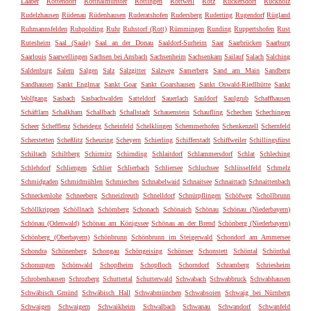
Laaber
Rottendorf
Rotthalmünster
Röttingen
Rottweil
Rötz
Rückersdorf
Rückholz
Rudelzhausen
Rüdenau
Rüdenhausen
Ruderatshofen
Rudersberg
Ruderting
Rugendorf
Rügland
Ruhmannsfelden
Ruhpolding
Ruhr
Ruhstorf (Rott)
Rümmingen
Runding
Ruppertshofen
Rust
Rutesheim
Saal (Saale)
Saal an der Donau
Saaldorf-Surheim
Saar
Saarbrücken
Saarburg
Saarlouis
Saarwellingen
Sachsen bei Ansbach
Sachsenheim
Sachsenkam
Sailauf
Salach
Salching
Saldenburg
Salem
Salgen
Salz
Salzgitter
Salzweg
Samerberg
Sand am Main
Sandberg
Sandhausen
Sankt Englmar
Sankt Goar
Sankt Goarshausen
Sankt Oswald-Riedlhütte
Sankt
Wolfgang
Sasbach
Sasbachwalden
Satteldorf
Sauerlach
Sauldorf
Saulgrub
Schaffhausen
Schäftlarn
Schalkham
Schallbach
Schallstadt
Schauenstein
Schaufling
Schechen
Schechingen
Scheer
Schefflenz
Scheidegg
Scheinfeld
Schelklingen
Schemmerhofen
Schenkenzell
Schernfeld
Scherstetten
Scheßlitz
Scheuring
Scheyern
Schierling
Schifferstadt
Schiffweiler
Schillingsfürst
Schiltach
Schiltberg
Schirmitz
Schirnding
Schlaitdorf
Schlammersdorf
Schlat
Schleching
Schlehdorf
Schliengen
Schlier
Schlierbach
Schliersee
Schluchsee
Schlüsselfeld
Schmelz
Schmidgaden
Schmidmühlen
Schmiechen
Schnabelwaid
Schnaitsee
Schnaittach
Schnaittenbach
Schneckenlohe
Schneeberg
Schneizlreuth
Schnelldorf
Schnürpflingen
Schöfweg
Schollbrunn
Schöllkrippen
Schöllnach
Schömberg
Schonach
Schönaich
Schönau
Schönau (Niederbayern)
Schönau (Odenwald)
Schönau am Königssee
Schönau an der Brend
Schönberg (Niederbayern)
Schönberg (Oberbayern)
Schönbrunn
Schönbrunn im Steigerwald
Schondorf am Ammersee
Schondra
Schönenberg
Schongau
Schöngeising
Schönsee
Schonstett
Schöntal
Schönthal
Schonungen
Schönwald
Schopfheim
Schopfloch
Schorndorf
Schramberg
Schriesheim
Schrobenhausen
Schrozberg
Schuttertal
Schutterwald
Schwabach
Schwabbruck
Schwabhausen
Schwäbisch Gmünd
Schwäbisch Hall
Schwabmünchen
Schwabsoien
Schwaig bei Nürnberg
Schwaigen
Schwaigern
Schwaikheim
Schwalbach
Schwanau
Schwandorf
Schwanfeld