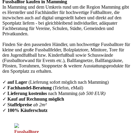
Fussballtor kaufen in Mamming
In Mamming und dem Umkreis rund um die Region Mamming gibt
es Hersteller und Fachhändler für hochwertige Fußballtore, die
inzwischen auch auf digital umgestellt haben und direkt auf den
Sportplatz liefern - bei gleichbleibend individueller, adäquater
Fachberatung für Vereine, Schulen, Städte, Gemeinden und
Privatkunden.
Finden Sie den passenden Händler, um hochwertige Fussballtore für
kleine und große Fussballfelder, Bolzplatztore, Minitore, Tore für
den Jugendfußball bzw. Kinderfußball sowie Schusswände
(Fussballtorwand für Events etc.), Ballfangnetze, Ballfangzäune,
Pfosten, Torrahmen, Stoppnetze & weitere Ausstattungsprodukte für
den Sportplatz zu erhalten.
✓
auf Lager
(Lieferung sofort möglich nach Mamming)
✓
Fachhandel-Beratung
(Telefon, eMail)
✓
Lieferung kostenlos
nach Mamming
(ab 500 EUR)
✓
Kauf auf Rechnung möglich
✓
Staffelpreise
ab 2m²
✓
100% Käuferschutz
Fussballtore