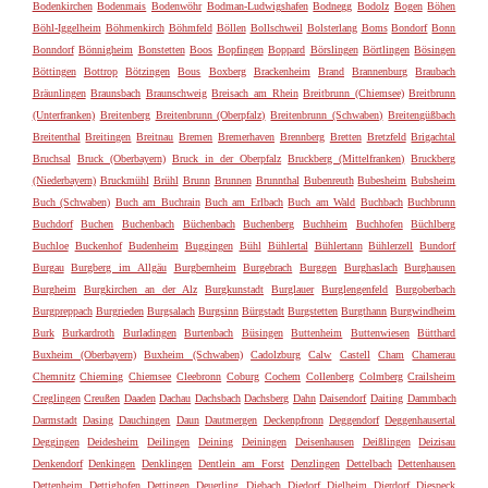
Bodenkirchen
Bodenmais
Bodenwöhr
Bodman-Ludwigshafen
Bodnegg
Bodolz
Bogen
Böhen
Böhl-Iggelheim
Böhmenkirch
Böhmfeld
Böllen
Bollschweil
Bolsterlang
Boms
Bondorf
Bonn
Bonndorf
Bönnigheim
Bonstetten
Boos
Bopfingen
Boppard
Börslingen
Börtlingen
Bösingen
Böttingen
Bottrop
Bötzingen
Bous
Boxberg
Brackenheim
Brand
Brannenburg
Braubach
Bräunlingen
Braunsbach
Braunschweig
Breisach am Rhein
Breitbrunn (Chiemsee)
Breitbrunn
(Unterfranken)
Breitenberg
Breitenbrunn (Oberpfalz)
Breitenbrunn (Schwaben)
Breitengüßbach
Breitenthal
Breitingen
Breitnau
Bremen
Bremerhaven
Brennberg
Bretten
Bretzfeld
Brigachtal
Bruchsal
Bruck (Oberbayern)
Bruck in der Oberpfalz
Bruckberg (Mittelfranken)
Bruckberg
(Niederbayern)
Bruckmühl
Brühl
Brunn
Brunnen
Brunnthal
Bubenreuth
Bubesheim
Bubsheim
Buch (Schwaben)
Buch am Buchrain
Buch am Erlbach
Buch am Wald
Buchbach
Buchbrunn
Buchdorf
Buchen
Buchenbach
Büchenbach
Buchenberg
Buchheim
Buchhofen
Büchlberg
Buchloe
Buckenhof
Budenheim
Buggingen
Bühl
Bühlertal
Bühlertann
Bühlerzell
Bundorf
Burgau
Burgberg im Allgäu
Burgbernheim
Burgebrach
Burggen
Burghaslach
Burghausen
Burgheim
Burgkirchen an der Alz
Burgkunstadt
Burglauer
Burglengenfeld
Burgoberbach
Burgpreppach
Burgrieden
Burgsalach
Burgsinn
Bürgstadt
Burgstetten
Burgthann
Burgwindheim
Burk
Burkardroth
Burladingen
Burtenbach
Büsingen
Buttenheim
Buttenwiesen
Bütthard
Buxheim (Oberbayern)
Buxheim (Schwaben)
Cadolzburg
Calw
Castell
Cham
Chamerau
Chemnitz
Chieming
Chiemsee
Cleebronn
Coburg
Cochem
Collenberg
Colmberg
Crailsheim
Creglingen
Creußen
Daaden
Dachau
Dachsbach
Dachsberg
Dahn
Daisendorf
Daiting
Dammbach
Darmstadt
Dasing
Dauchingen
Daun
Dautmergen
Deckenpfronn
Deggendorf
Deggenhausertal
Deggingen
Deidesheim
Deilingen
Deining
Deiningen
Deisenhausen
Deißlingen
Deizisau
Denkendorf
Denkingen
Denklingen
Dentlein am Forst
Denzlingen
Dettelbach
Dettenhausen
Dettenheim
Dettighofen
Dettingen
Deuerling
Diebach
Diedorf
Dielheim
Dierdorf
Diespeck