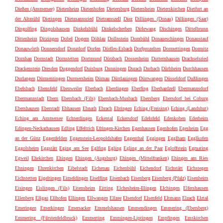
Dießen (Ammersee)
Dietenheim
Dietenhofen
Dietersburg
Dietersheim
Dieterskirchen
Dietfurt an
der Altmühl
Dietingen
Dietmannsried
Dietramszell
Diez
Dillingen (Donau)
Dillingen (Saar)
Dingolfing
Dingolshausen
Dinkelsbühl
Dinkelscherben
Dirlewang
Dischingen
Dittelbrunn
Dittenheim
Ditzingen
Dobel
Dogern
Döhlau
Dollnstein
Dombühl
Donaueschingen
Donaustauf
Donauwörth
Donnersdorf
Donzdorf
Dorfen
Dörfles-Esbach
Dorfprozelten
Dormettingen
Dormitz
Dornhan
Dornstadt
Dornstetten
Dortmund
Dörzbach
Dossenheim
Dotternhausen
Drachselsried
Drackenstein
Dresden
Duggendorf
Duisburg
Dunningen
Durach
Durbach
Dürbheim
Durchhausen
Durlangen
Dürmentingen
Durmersheim
Dürnau
Dürrlauingen
Dürrwangen
Düsseldorf
Dußlingen
Ebelsbach
Ebensfeld
Ebenweiler
Eberbach
Eberdingen
Eberfing
Eberhardzell
Ebermannsdorf
Ebermannstadt
Ebern
Ebersbach (Fils)
Ebersbach-Musbach
Ebersberg
Ebersdorf bei Coburg
Ebershausen
Eberstadt
Ebhausen
Ebnath
Ebrach
Ebringen
Eching (Freising)
Eching (Landshut)
Eching am Ammersee
Echterdingen
Eckental
Eckersdorf
Edelsfeld
Edenkoben
Ederheim
Edingen-Neckarhausen
Edling
Effeltrich
Efringen-Kirchen
Egenhausen
Egenhofen
Egesheim
Egg
an der Günz
Eggenfelden
Eggenstein-Leopoldshafen
Eggenthal
Eggingen
Egglham
Egglkofen
Eggolsheim
Eggstätt
Eging am See
Eglfing
Egling
Egling an der Paar
Egloffstein
Egmating
Egweil
Ehekirchen
Ehingen
Ehingen (Augsburg)
Ehingen (Mittelfranken)
Ehingen am Ries
Ehningen
Ehrenkirchen
Eibelstadt
Eichenau
Eichenbühl
Eichendorf
Eichstätt
Eichstegen
Eichstetten
Eigeltingen
Eimeldingen
Eiselfing
Eisenbach
Eisenberg
Eisenberg (Pfalz)
Eisenheim
Eisingen
Eislingen (Fils)
Eitensheim
Eitting
Elchesheim-Illingen
Elchingen
Elfershausen
Ellenberg
Ellgau
Ellhofen
Ellingen
Ellwangen
Ellzee
Elsendorf
Elsenfeld
Eltmann
Elzach
Elztal
Emeringen
Emerkingen
Emersacker
Emmelshausen
Emmendingen
Emmering (Ebersberg)
Emmering (Fürstenfeldbruck)
Emmerting
Emmingen-Liptingen
Empfingen
Emskirchen