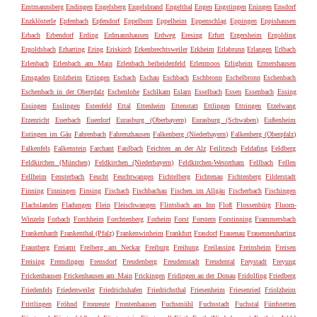
Emtmannsberg
Endingen
Engelsberg
Engelsbrand
Engelthal
Engen
Engstingen
Eningen
Ensdorf
Enzklösterle
Epfenbach
Epfendorf
Eppelborn
Eppelheim
Eppenschlag
Eppingen
Eppishausen
Erbach
Erbendorf
Erding
Erdmannhausen
Erdweg
Eresing
Erfurt
Ergersheim
Ergolding
Ergoldsbach
Erharting
Ering
Eriskirch
Erkenbrechtsweiler
Erkheim
Erlabrunn
Erlangen
Erlbach
Erlenbach
Erlenbach am Main
Erlenbach beiheidenfeld
Erlenmoos
Erligheim
Ermershausen
Ernsgaden
Erolzheim
Ertingen
Eschach
Eschau
Eschbach
Eschbronn
Eschelbronn
Eschenbach
Eschenbach in der Oberpfalz
Eschenlohe
Eschlkam
Eslarn
Esselbach
Essen
Essenbach
Essing
Essingen
Esslingen
Estenfeld
Ettal
Ettenheim
Ettenstatt
Ettlingen
Ettringen
Etzelwang
Etzenricht
Euerbach
Euerdorf
Eurasburg (Oberbayern)
Eurasburg (Schwaben)
Eußenheim
Eutingen im Gäu
Fahrenbach
Fahrenzhausen
Falkenberg (Niederbayern)
Falkenberg (Oberpfalz)
Falkenfels
Falkenstein
Farchant
Faulbach
Feichten an der Alz
Feilitzsch
Feldafing
Feldberg
Feldkirchen (München)
Feldkirchen (Niederbayern)
Feldkirchen-Westerham
Fellbach
Fellen
Fellheim
Fensterbach
Feucht
Feuchtwangen
Fichtelberg
Fichtenau
Fichtenberg
Filderstadt
Finning
Finningen
Finsing
Fischach
Fischbachau
Fischen im Allgäu
Fischerbach
Fischingen
Flachslanden
Fladungen
Flein
Fleischwangen
Flintsbach am Inn
Floß
Flossenbürg
Fluorn-
Winzeln
Forbach
Forchheim
Forchtenberg
Forheim
Forst
Forstern
Forstinning
Frammersbach
Frankenhardt
Frankenthal (Pfalz)
Frankenwinheim
Frankfurt
Frasdorf
Frauenau
Frauenneuharting
Fraunberg
Freiamt
Freiberg am Neckar
Freiburg
Freihung
Freilassing
Freinsheim
Freisen
Freising
Fremdingen
Frensdorf
Freudenberg
Freudenstadt
Freudental
Freystadt
Freyung
Frickenhausen
Frickenhausen am Main
Frickingen
Fridingen an der Donau
Fridolfing
Friedberg
Friedenfels
Friedenweiler
Friedrichshafen
Friedrichsthal
Friesenheim
Friesenried
Friolzheim
Frittlingen
Fröhnd
Fronreute
Frontenhausen
Fuchsmühl
Fuchsstadt
Fuchstal
Fünfstetten