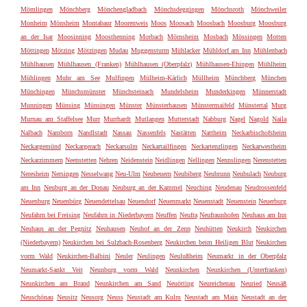
Mömlingen
Mönchberg
Mönchengladbach
Mönchsdeggingen
Mönchsroth
Mönchweiler
Monheim
Mönsheim
Montabaur
Moorenweis
Moos
Moosach
Moosbach
Moosburg
Moosburg
an der Isar
Moosinning
Moosthenning
Morbach
Mörnsheim
Mosbach
Mössingen
Motten
Möttingen
Mötzing
Mötzingen
Mudau
Muggensturm
Mühlacker
Mühldorf am Inn
Mühlenbach
Mühlhausen
Mühlhausen (Franken)
Mühlhausen (Oberpfalz)
Mühlhausen-Ehingen
Mühlheim
Mühlingen
Muhr am See
Mulfingen
Mülheim-Kärlich
Müllheim
Münchberg
München
Münchingen
Münchsmünster
Münchsteinach
Mundelsheim
Munderkingen
Münnerstadt
Munningen
Münsing
Münsingen
Münster
Münsterhausen
Münstermaifeld
Münstertal
Murg
Murnau am Staffelsee
Murr
Murrhardt
Mutlangen
Mutterstadt
Nabburg
Nagel
Nagold
Naila
Nalbach
Namborn
Nandlstadt
Nassau
Nassenfels
Nastätten
Nattheim
Neckarbischofsheim
Neckargemünd
Neckargerach
Neckarsulm
Neckartailfingen
Neckartenzlingen
Neckarwestheim
Neckarzimmern
Neenstetten
Nehren
Neidenstein
Neidlingen
Nellingen
Nennslingen
Nerenstetten
Neresheim
Nersingen
Nesselwang
Neu-Ulm
Neubeuern
Neubiberg
Neubrunn
Neubulach
Neuburg
am Inn
Neuburg an der Donau
Neuburg an der Kammel
Neuching
Neudenau
Neudrossenfeld
Neuenburg
Neuenbürg
Neuendettelsau
Neuendorf
Neuenmarkt
Neuenstadt
Neuenstein
Neuerburg
Neufahrn bei Freising
Neufahrn in Niederbayern
Neuffen
Neufra
Neufraunhofen
Neuhaus am Inn
Neuhaus an der Pegnitz
Neuhausen
Neuhof an der Zenn
Neuhütten
Neukirch
Neukirchen
(Niederbayern)
Neukirchen bei Sulzbach-Rosenberg
Neukirchen beim Heiligen Blut
Neukirchen
vorm Wald
Neukirchen-Balbini
Neuler
Neulingen
Neulußheim
Neumarkt in der Oberpfalz
Neumarkt-Sankt Veit
Neunburg vorm Wald
Neunkirchen
Neunkirchen (Unterfranken)
Neunkirchen am Brand
Neunkirchen am Sand
Neuötting
Neureichenau
Neuried
Neusäß
Neuschönau
Neusitz
Neusorg
Neuss
Neustadt am Kulm
Neustadt am Main
Neustadt an der