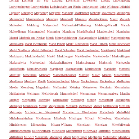
Lörrach
Losheim am See
Loßburg
Lottstetten
Löwenstein
Lübeck
Ludwigsburg
Ludwigschorgast
Ludwigshafen
Ludwigshafen am Rhein
Ludwigsstadt
Luhe-Wildenau
Lülsfeld
Lupburg
Lutzingen
Magdeburg
Magstadt
Mahlberg
Mahlstetten
Mähring
Maierhöfen
Maihingen
Mainaschaff
Mainbernheim
Mainburg
Mainhardt
Mainleus
Mainstockheim
Mainz
Maisach
Maitenbeth
Malching
Malgersdorf
Mallersdorf-Pfaffenberg
Malsburg-Marzell
Malsch
Malterdingen
Mammendorf
Mamming
Manching
Mandelbachtal
Manderscheid
Mannheim
Mantel
Marbach am Neckar
March
Margetshöchheim
Mariaposching
Markdorf
Markgröningen
Marklkofen
Markt Berolzheim
Markt Bibart
Markt Einersheim
Markt Erlbach
Markt Indersdorf
Markt Nordheim
Markt Rettenbach
Markt Schwaben
Markt Taschendorf
Marktbergel
Marktbreit
Marktgraitz
Marktheidenfeld
Marktl
Marktleugast
Marktleuthen
Marktoberdorf
Marktoffingen
Marktredwitz
Marktrodach
Marktschellenberg
Marktschorgast
Marktsteft
Marktzeuln
Marloffstein
Maroldsweisach
Marpingen
Marquartstein
Martinsheim
Marxheim
Marxzell
Marzling
Maselheim
Maßbach
Massenbachhausen
Massing
Mauer
Mauern
Mauerstetten
Maulbronn
Maulburg
Mauth
Maxhütte-Haidhof
Mayen
Meckenbeuren
Meckesheim
Medlingen
Meeder
Meersburg
Megesheim
Mehlmeisel
Mehring
Mehrstetten
Meinheim
Meisenheim
Meißenheim
Meitingen
Mellrichstadt
Memmelsdorf
Memmingen
Memmingerberg
Mendig
Mengen
Mengkofen
Merching
Merchweiler
Merdingen
Mering
Merkendorf
Merklingen
Mertingen
Merzhausen
Merzig
Mespelbrunn
Meßkirch
Meßstetten
Metten
Mettenheim
Mettlach
Metzingen
Michelau im Steigerwald
Michelau in Oberfranken
Michelbach
Michelfeld
Michelsneukirchen
Mickhausen
Miesbach
Mietingen
Miltach
Miltenberg
Mindelheim
Mindelstetten
Mintraching
Missen-Wilhams
Mistelbach
Mistelgau
Mittelbiberach
Mitteleschenbach
Mittelneufnach
Mittelsinn
Mittelstetten
Mittenwald
Mitterfels
Mitterskirchen
Mitterteich
Mitwitz
Möckmühl
Mödingen
Moers
Mögglingen
Möglingen
Möhrendorf
Mömbris