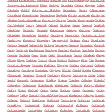
Fürsteneck
Fürstenfeldbruck
Fürstenstein
Fürstenzell
Fürth
Furth (Niederbayern)
Furth im Wald
Furtwangen im Schwarzwald
Füssen
Gablingen
Gachenbach
Gädheim
Gaggenau
Gaiberg
Gaienhofen
Gaildorf
Gailingen am Hochrhein
Gaimersheim
Gaißach
Gallmersgarten
Gammelsdorf
Gammelshausen
Gammertingen
Gangkofen
Garching an der Alz
Garching bei
München
Garmisch-Partenkirchen
Gars am Inn
Gärtringen
Gattendorf
Gau-Algesheim
Gäufelden
Gaukönigshofen
Gauting
Gebenbach
Gebsattel
Gechingen
Gefrees
Geiersthal
Geiselbach
Geiselhöring
Geiselwind
Geisenfeld
Geisenhausen
Geisingen
Geislingen
Gelchsheim
Geldersheim
Gelsenkirchen
Geltendorf
Gemmingen
Gemmrigheim
Gemünden am Main
Genderkingen
Gengenbach
Georgenberg
Georgensgmünd
Gerabronn
Gerach
Geratskirchen
Gerbrunn
Geretsried
Gerhardshofen
Gerlingen
Germaringen
Germering
Germersheim
Gernsbach
Geroda
Geroldsgrün
Geroldshausen
Gerolfingen
Gerolsbach
Gerolstein
Gerolzhofen
Gersheim
Gerstetten
Gersthofen
Gerzen
Gesees
Geslau
Gessertshausen
Gestratz
Giebelstadt
Giengen
Gilching
Gingen
Glashütten
Glattbach
Glatten
Gleiritsch
Gleißenberg
Glonn
Glött
Glottertal
Gmund am Tegernsee
Gnotzheim
Gochsheim
Göggingen
Goldbach
Goldkronach
Gollhofen
Gomadingen
Gomaringen
Gondelsheim
Göppingen
Görisried
Görwihl
Gosheim
Gössenheim
Gößweinstein
Gottenheim
Gotteszell
Gottfrieding
Göttingen
Gottmadingen
Graben
Graben-
Neudorf
Grabenstätt
Grabenstetten
Gräfelfing
Grafenau
Grafenberg
Gräfenberg
Gräfendorf
Grafengehaig
Grafenhausen
Grafenrheinfeld
Grafenwiesen
Grafenwöhr
Grafing (München)
Grafling
Grafrath
Grafschaft
Grainau
Grainet
Grasbrunn
Grassau
Grattersdorf
Greding
Greifenberg
Greiling
Gremsdorf
Grenzach-Wyhlen
Grettstadt
Greußenheim
Griesingen
Griesstätt
Gröbenzell
Grömbach
Großaitingen
Großbardorf
Großbettlingen
Großbottwar
Großeibstadt
Grosselfingen
Großenseebach
Großerlach
Großhabersdorf
Großheirath
Großheubach
Großkarolinenfeld
Großlangheim
Großmehring
Großostheim
Großrinderfeld
Großrosseln