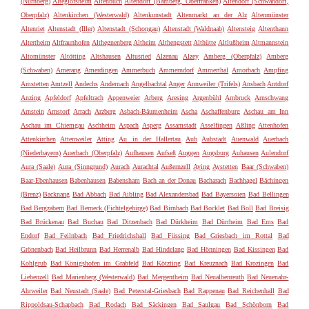
(Nürnberg)
Alteglofsheim
Altenbuch
Altendorf (Bamberg, Oberfranken)
Altendorf (Schwandorf,
Oberpfalz)
Altenkirchen (Westerwald)
Altenkunstadt
Altenmarkt an der Alz
Altenmünster
Altenriet
Altenstadt (Iller)
Altenstadt (Schongau)
Altenstadt (Waldnaab)
Altensteig
Altenthann
Altertheim
Altfraunhofen
Althegnenberg
Altheim
Althengstett
Althütte
Altlußheim
Altmannstein
Altomünster
Altötting
Altshausen
Altusried
Alzenau
Alzey
Amberg (Oberpfalz)
Amberg
(Schwaben)
Amerang
Amerdingen
Ammerbuch
Ammerndorf
Ammerthal
Amorbach
Ampfing
Amstetten
Amtzell
Andechs
Andernach
Angelbachtal
Anger
Annweiler (Trifels)
Ansbach
Antdorf
Anzing
Apfeldorf
Apfeltrach
Appenweier
Arberg
Aresing
Argenbühl
Arnbruck
Arnschwang
Arnstein
Arnstorf
Arrach
Arzberg
Asbach-Bäumenheim
Ascha
Aschaffenburg
Aschau am Inn
Aschau im Chiemgau
Aschheim
Aspach
Asperg
Assamstadt
Asselfingen
Aßling
Attenhofen
Attenkirchen
Attenweiler
Atting
Au in der Hallertau
Aub
Aubstadt
Auenwald
Auerbach
(Niederbayern)
Auerbach (Oberpfalz)
Aufhausen
Aufseß
Auggen
Augsburg
Auhausen
Aulendorf
Aura (Saale)
Aura (Sinngrund)
Aurach
Aurachtal
Außernzell
Aying
Aystetten
Baar (Schwaben)
Baar-Ebenhausen
Babenhausen
Babensham
Bach an der Donau
Bacharach
Bachhagel
Bächingen
(Brenz)
Backnang
Bad Abbach
Bad Aibling
Bad Alexandersbad
Bad Bayersoien
Bad Bellingen
Bad Bergzabern
Bad Berneck (Fichtelgebirge)
Bad Birnbach
Bad Bocklet
Bad Boll
Bad Breisig
Bad Brückenau
Bad Buchau
Bad Ditzenbach
Bad Dürkheim
Bad Dürrheim
Bad Ems
Bad
Endorf
Bad Feilnbach
Bad Friedrichshall
Bad Füssing
Bad Griesbach im Rottal
Bad
Grönenbach
Bad Heilbrunn
Bad Herrenalb
Bad Hindelang
Bad Hönningen
Bad Kissingen
Bad
Kohlgrub
Bad Königshofen im Grabfeld
Bad Kötzting
Bad Kreuznach
Bad Krozingen
Bad
Liebenzell
Bad Marienberg (Westerwald)
Bad Mergentheim
Bad Neualbenreuth
Bad Neuenahr-
Ahrweiler
Bad Neustadt (Saale)
Bad Peterstal-Griesbach
Bad Rappenau
Bad Reichenhall
Bad
Rippoldsau-Schapbach
Bad Rodach
Bad Säckingen
Bad Saulgau
Bad Schönborn
Bad