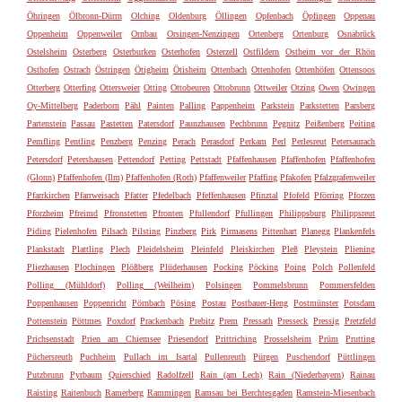
Öhringen
Ölbronn-Dürrn
Olching
Oldenburg
Öllingen
Opfenbach
Öpfingen
Oppenau
Oppenheim
Oppenweiler
Ornbau
Orsingen-Nenzingen
Ortenberg
Ortenburg
Osnabrück
Ostelsheim
Osterberg
Osterburken
Osterhofen
Osterzell
Ostfildern
Ostheim vor der Rhön
Osthofen
Ostrach
Östringen
Ötigheim
Ötisheim
Ottenbach
Ottenhofen
Ottenhöfen
Ottensoos
Otterberg
Otterfing
Ottersweier
Otting
Ottobeuren
Ottobrunn
Ottweiler
Otzing
Owen
Owingen
Oy-Mittelberg
Paderborn
Pähl
Painten
Palling
Pappenheim
Parkstein
Parkstetten
Parsberg
Partenstein
Passau
Pastetten
Patersdorf
Paunzhausen
Pechbrunn
Pegnitz
Peißenberg
Peiting
Pemfling
Pentling
Penzberg
Penzing
Perach
Perasdorf
Perkam
Perl
Perlesreut
Petersaurach
Petersdorf
Petershausen
Pettendorf
Petting
Pettstadt
Pfaffenhausen
Pfaffenhofen
Pfaffenhofen
(Glonn)
Pfaffenhofen (Ilm)
Pfaffenhofen (Roth)
Pfaffenweiler
Pfaffing
Pfakofen
Pfalzgrafenweiler
Pfarrkirchen
Pfarrweisach
Pfatter
Pfedelbach
Pfeffenhausen
Pfinztal
Pfofeld
Pförring
Pforzen
Pforzheim
Pfreimd
Pfronstetten
Pfronten
Pfullendorf
Pfullingen
Philippsburg
Philippsreut
Piding
Pielenhofen
Pilsach
Pilsting
Pinzberg
Pirk
Pirmasens
Pittenhart
Planegg
Plankenfels
Plankstadt
Plattling
Plech
Pleidelsheim
Pleinfeld
Pleiskirchen
Pleß
Pleystein
Pliening
Pliezhausen
Plochingen
Plößberg
Plüderhausen
Pocking
Pöcking
Poing
Polch
Pollenfeld
Polling (Mühldorf)
Polling (Weilheim)
Polsingen
Pommelsbrunn
Pommersfelden
Poppenhausen
Poppenricht
Pörnbach
Pösing
Postau
Postbauer-Heng
Postmünster
Potsdam
Pottenstein
Pöttmes
Poxdorf
Prackenbach
Prebitz
Prem
Pressath
Presseck
Pressig
Pretzfeld
Prichsenstadt
Prien am Chiemsee
Priesendorf
Prittriching
Prosselsheim
Prüm
Prutting
Püchersreuth
Puchheim
Pullach im Isartal
Pullenreuth
Pürgen
Puschendorf
Püttlingen
Putzbrunn
Pyrbaum
Quierschied
Radolfzell
Rain (am Lech)
Rain (Niederbayern)
Rainau
Raisting
Raitenbuch
Ramerberg
Rammingen
Ramsau bei Berchtesgaden
Ramstein-Miesenbach