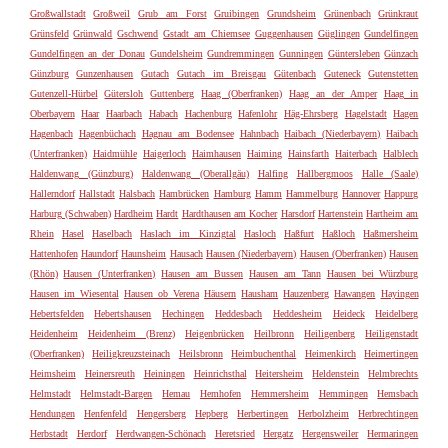
Großwallstadt
Großweil
Grub am Forst
Gruibingen
Grundsheim
Grünenbach
Grünkraut
Grünsfeld
Grünwald
Gschwend
Gstadt am Chiemsee
Guggenhausen
Güglingen
Gundelfingen
Gundelfingen an der Donau
Gundelsheim
Gundremmingen
Gunningen
Güntersleben
Günzach
Günzburg
Gunzenhausen
Gutach
Gutach im Breisgau
Gütenbach
Guteneck
Gutenstetten
Gutenzell-Hürbel
Gütersloh
Guttenberg
Haag (Oberfranken)
Haag an der Amper
Haag in
Oberbayern
Haar
Haarbach
Habach
Hachenburg
Hafenlohr
Häg-Ehrsberg
Hagelstadt
Hagen
Hagenbach
Hagenbüchach
Hagnau am Bodensee
Hahnbach
Haibach (Niederbayern)
Haibach
(Unterfranken)
Haidmühle
Haigerloch
Haimhausen
Haiming
Hainsfarth
Haiterbach
Halblech
Haldenwang (Günzburg)
Haldenwang (Oberallgäu)
Halfing
Hallbergmoos
Halle (Saale)
Hallerndorf
Hallstadt
Halsbach
Hambrücken
Hamburg
Hamm
Hammelburg
Hannover
Happurg
Harburg (Schwaben)
Hardheim
Hardt
Hardthausen am Kocher
Harsdorf
Hartenstein
Hartheim am
Rhein
Hasel
Haselbach
Haslach im Kinzigtal
Hasloch
Haßfurt
Haßloch
Haßmersheim
Hattenhofen
Haundorf
Haunsheim
Hausach
Hausen (Niederbayern)
Hausen (Oberfranken)
Hausen
(Rhön)
Hausen (Unterfranken)
Hausen am Bussen
Hausen am Tann
Hausen bei Würzburg
Hausen im Wiesental
Hausen ob Verena
Häusern
Hausham
Hauzenberg
Hawangen
Hayingen
Hebertsfelden
Hebertshausen
Hechingen
Heddesbach
Heddesheim
Heideck
Heidelberg
Heidenheim
Heidenheim (Brenz)
Heigenbrücken
Heilbronn
Heiligenberg
Heiligenstadt
(Oberfranken)
Heiligkreuzsteinach
Heilsbronn
Heimbuchenthal
Heimenkirch
Heimertingen
Heimsheim
Heinersreuth
Heiningen
Heinrichsthal
Heitersheim
Heldenstein
Helmbrechts
Helmstadt
Helmstadt-Bargen
Hemau
Hemhofen
Hemmersheim
Hemmingen
Hemsbach
Hendungen
Henfenfeld
Hengersberg
Hepberg
Herbertingen
Herbolzheim
Herbrechtingen
Herbstadt
Herdorf
Herdwangen-Schönach
Heretsried
Hergatz
Hergensweiler
Hermaringen