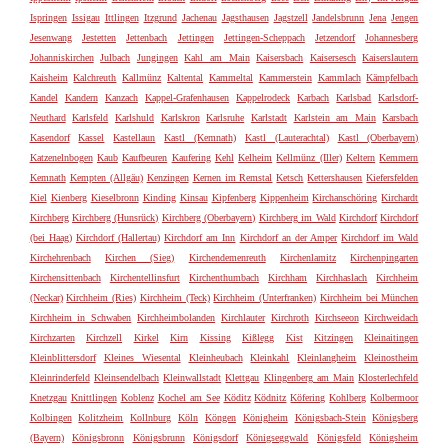
Ispringen
Issigau
Ittlingen
Itzgrund
Jachenau
Jagsthausen
Jagstzell
Jandelsbrunn
Jena
Jengen
Jesenwang
Jestetten
Jettenbach
Jettingen
Jettingen-Scheppach
Jetzendorf
Johannesberg
Johanniskirchen
Julbach
Jungingen
Kahl am Main
Kaisersbach
Kaisersesch
Kaiserslautern
Kaisheim
Kalchreuth
Kallmünz
Kaltental
Kammeltal
Kammerstein
Kammlach
Kämpfelbach
Kandel
Kandern
Kanzach
Kappel-Grafenhausen
Kappelrodeck
Karbach
Karlsbad
Karlsdorf-
Neuthard
Karlsfeld
Karlshuld
Karlskron
Karlsruhe
Karlstadt
Karlstein am Main
Karsbach
Kasendorf
Kassel
Kastellaun
Kastl (Kemnath)
Kastl (Lauterachtal)
Kastl (Oberbayern)
Katzenelnbogen
Kaub
Kaufbeuren
Kaufering
Kehl
Kelheim
Kellmünz (Iller)
Keltern
Kemmern
Kemnath
Kempten (Allgäu)
Kenzingen
Kernen im Remstal
Ketsch
Kettershausen
Kiefersfelden
Kiel
Kienberg
Kieselbronn
Kinding
Kinsau
Kipfenberg
Kippenheim
Kirchanschöring
Kirchardt
Kirchberg
Kirchberg (Hunsrück)
Kirchberg (Oberbayern)
Kirchberg im Wald
Kirchdorf
Kirchdorf
(bei Haag)
Kirchdorf (Hallertau)
Kirchdorf am Inn
Kirchdorf an der Amper
Kirchdorf im Wald
Kirchehrenbach
Kirchen (Sieg)
Kirchendemenreuth
Kirchenlamitz
Kirchenpingarten
Kirchensittenbach
Kirchentellinsfurt
Kirchenthumbach
Kirchham
Kirchhaslach
Kirchheim
(Neckar)
Kirchheim (Ries)
Kirchheim (Teck)
Kirchheim (Unterfranken)
Kirchheim bei München
Kirchheim in Schwaben
Kirchheimbolanden
Kirchlauter
Kirchroth
Kirchseeon
Kirchweidach
Kirchzarten
Kirchzell
Kirkel
Kirn
Kissing
Kißlegg
Kist
Kitzingen
Kleinaitingen
Kleinblittersdorf
Kleines Wiesental
Kleinheubach
Kleinkahl
Kleinlangheim
Kleinostheim
Kleinrinderfeld
Kleinsendelbach
Kleinwallstadt
Klettgau
Klingenberg am Main
Klosterlechfeld
Knetzgau
Knittlingen
Koblenz
Kochel am See
Köditz
Ködnitz
Köfering
Kohlberg
Kolbermoor
Kolbingen
Kolitzheim
Kollnburg
Köln
Köngen
Königheim
Königsbach-Stein
Königsberg
(Bayern)
Königsbronn
Königsbrunn
Königsdorf
Königseggwald
Königsfeld
Königsheim