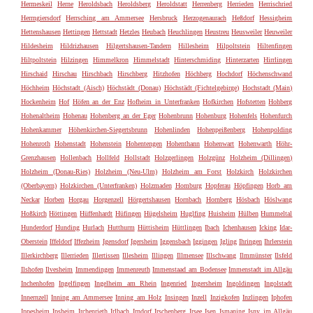
Hermeskeil
Herne
Heroldsbach
Heroldsberg
Heroldstatt
Herrenberg
Herrieden
Herrischried
Herrngiersdorf
Herrsching am Ammersee
Hersbruck
Herzogenaurach
Heßdorf
Hessigheim
Hettenshausen
Hettingen
Hettstadt
Hetzles
Heubach
Heuchlingen
Heustreu
Heusweiler
Heuweiler
Hildesheim
Hildrizhausen
Hilgertshausen-Tandern
Hillesheim
Hilpoltstein
Hiltenfingen
Hiltpoltstein
Hilzingen
Himmelkron
Himmelstadt
Hinterschmiding
Hinterzarten
Hirrlingen
Hirschaid
Hirschau
Hirschbach
Hirschberg
Hitzhofen
Höchberg
Hochdorf
Höchenschwand
Höchheim
Höchstadt (Aisch)
Höchstädt (Donau)
Höchstädt (Fichtelgebirge)
Hochstadt (Main)
Hockenheim
Hof
Höfen an der Enz
Hofheim in Unterfranken
Hofkirchen
Hofstetten
Hohberg
Hohenaltheim
Hohenau
Hohenberg an der Eger
Hohenbrunn
Hohenburg
Hohenfels
Hohenfurch
Hohenkammer
Höhenkirchen-Siegertsbrunn
Hohenlinden
Hohenpeißenberg
Hohenpolding
Hohenroth
Hohenstadt
Hohenstein
Hohentengen
Hohenthann
Hohenwart
Hohenwarth
Höhr-
Grenzhausen
Hollenbach
Hollfeld
Hollstadt
Holzgerlingen
Holzgünz
Holzheim (Dillingen)
Holzheim (Donau-Ries)
Holzheim (Neu-Ulm)
Holzheim am Forst
Holzkirch
Holzkirchen
(Oberbayern)
Holzkirchen (Unterfranken)
Holzmaden
Homburg
Hopferau
Höpfingen
Horb am
Neckar
Horben
Horgau
Horgenzell
Hörgertshausen
Hornbach
Hornberg
Hösbach
Höslwang
Hoßkirch
Höttingen
Hüffenhardt
Hüfingen
Hügelsheim
Huglfing
Huisheim
Hülben
Hummeltal
Hunderdorf
Hunding
Hurlach
Hutthurm
Hüttisheim
Hüttlingen
Ibach
Ichenhausen
Icking
Idar-
Oberstein
Iffeldorf
Iffezheim
Igensdorf
Igersheim
Iggensbach
Iggingen
Igling
Ihringen
Ihrlerstein
Illerkirchberg
Illerrieden
Illertissen
Illesheim
Illingen
Illmensee
Illschwang
Ilmmünster
Ilsfeld
Ilshofen
Ilvesheim
Immendingen
Immenreuth
Immenstaad am Bodensee
Immenstadt im Allgäu
Inchenhofen
Ingelfingen
Ingelheim am Rhein
Ingenried
Ingersheim
Ingoldingen
Ingolstadt
Innernzell
Inning am Ammersee
Inning am Holz
Insingen
Inzell
Inzigkofen
Inzlingen
Iphofen
Ippesheim
Ipsheim
Irchenrieth
Irlbach
Irndorf
Irschenberg
Irsee
Isen
Ismaning
Isny im Allgäu