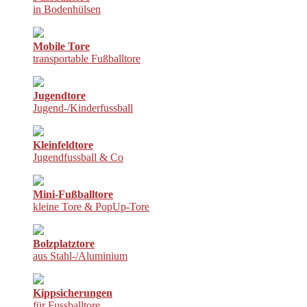
in Bodenhülsen
Mobile Tore
transportable Fußballtore
Jugendtore
Jugend-/Kinderfussball
Kleinfeldtore
Jugendfussball & Co
Mini-Fußballtore
kleine Tore & PopUp-Tore
Bolzplatztore
aus Stahl-/Aluminium
Kippsicherungen
für Fussballtore