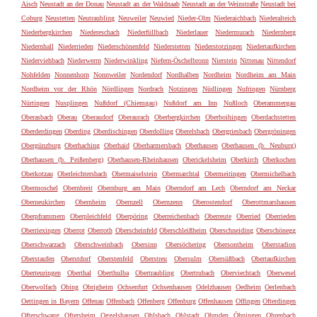
Aisch
Neustadt an der Donau
Neustadt an der Waldnaab
Neustadt an der Weinstraße
Neustadt bei
Coburg
Neustetten
Neutraubling
Neuweiler
Neuwied
Nieder-Olm
Niederaichbach
Niederalteich
Niederbergkirchen
Niedereschach
Niederfüllbach
Niederlauer
Niedermurach
Niedernberg
Niedernhall
Niederrieden
Niederschönenfeld
Niederstetten
Niederstotzingen
Niedertaufkirchen
Niederviehbach
Niederwerrn
Niederwinkling
Niefern-Öschelbronn
Nierstein
Nittenau
Nittendorf
Nohfelden
Nonnenhorn
Nonnweiler
Nordendorf
Nordhalben
Nordheim
Nordheim am Main
Nordheim vor der Rhön
Nördlingen
Nordrach
Notzingen
Nüdlingen
Nufringen
Nürnberg
Nürtingen
Nusplingen
Nußdorf (Chiemgau)
Nußdorf am Inn
Nußloch
Oberammergau
Oberasbach
Oberau
Oberaudorf
Oberaurach
Oberbergkirchen
Oberboihingen
Oberdachstetten
Oberderdingen
Oberding
Oberdischingen
Oberdolling
Oberelsbach
Obergriesbach
Obergröningen
Obergünzburg
Oberhaching
Oberhaid
Oberharmersbach
Oberhausen
Oberhausen (b. Neuburg)
Oberhausen (b. Peißenberg)
Oberhausen-Rheinhausen
Oberickelsheim
Oberkirch
Oberkochen
Oberkotzau
Oberleichtersbach
Obermaiselstein
Obermarchtal
Obermeitingen
Obermichelbach
Obermoschel
Obernbreit
Obernburg am Main
Oberndorf am Lech
Oberndorf am Neckar
Oberneukirchen
Obernheim
Obernzell
Obernzenn
Oberostendorf
Oberottmarshausen
Oberpframmern
Oberpleichfeld
Oberpöring
Oberreichenbach
Oberreute
Oberried
Oberrieden
Oberriexingen
Oberrot
Oberroth
Oberscheinfeld
Oberschleißheim
Oberschneiding
Oberschönegg
Oberschwarzach
Oberschweinbach
Obersinn
Obersöchering
Obersontheim
Oberstadion
Oberstaufen
Oberstdorf
Oberstenfeld
Oberstreu
Obersulm
Obersüßbach
Obertaufkirchen
Oberteuringen
Oberthal
Oberthulba
Obertraubling
Obertrubach
Oberviechtach
Oberwesel
Oberwolfach
Obing
Obrigheim
Ochsenfurt
Ochsenhausen
Odelzhausen
Oedheim
Oerlenbach
Oettingen in Bayern
Offenau
Offenbach
Offenberg
Offenburg
Offenhausen
Offingen
Ofterdingen
Ofterschwang
Oftersheim
Oggelshausen
Ohlsbach
Ohlstadt
Ohmden
Öhningen
Ohrenbach