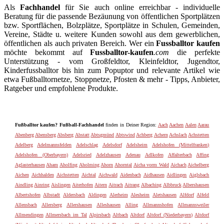
Als
Fachhandel
für Sie auch online erreichbar - individuelle
Beratung für die passende Bezäunung von öffentlichen Sportplätzen
bzw. Sportflächen, Bolzplätze, Sportplätze in Schulen, Gemeinden,
Vereine, Städte u. weitere Kunden sowohl aus dem gewerblichen,
öffentlichen als auch privaten Bereich. Wer ein
Fussballtor kaufen
möchte bekommt auf
Fussballtor-kaufen
.com
die perfekte
Unterstützung - vom Großfeldtor, Kleinfeldtor, Jugendtor,
Kinderfussballtor bis hin zum Popuptor und relevante Artikel wie
etwa Fußballtornetze, Stoppnetze, Pfosten & mehr - Tipps, Anbieter,
Ratgeber und empfohlene Produkte.
Fußballtor kaufen? Fußball-Fachhandel
finden in Deiner Region:
Aach
Aachen
Aalen
Aarau
Abenberg
Abensberg
Absberg
Abstatt
Abtsgmünd
Abtswind
Achberg
Achern
Achslach
Achstetten
Adelberg
Adelmannsfelden
Adelschlag
Adelsdorf
Adelsheim
Adelshofen (Mittelfranken)
Adelshofen (Oberbayern)
Adelsried
Adelzhausen
Adenau
Adlkofen
Affalterbach
Affing
Aglasterhausen
Aham
Aholfing
Aholming
Ahorn
Ahorntal
Aicha vorm Wald
Aichach
Aichelberg
Aichen
Aichhalden
Aichstetten
Aichtal
Aichwald
Aidenbach
Aidhausen
Aidlingen
Aiglsbach
Aindling
Ainring
Aislingen
Aiterhofen
Aitern
Aitrach
Aitrang
Albaching
Albbruck
Albershausen
Albertshofen
Albstadt
Aldersbach
Aldingen
Alerheim
Alesheim
Aletshausen
Alfdorf
Alfeld
Allensbach
Allersberg
Allershausen
Alleshausen
Alling
Allmannshofen
Allmannsweiler
Allmendingen
Allmersbach im Tal
Alpirsbach
Altbach
Altdorf
Altdorf (Niederbayern)
Altdorf