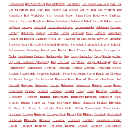
Schussenried
Bad Sobernheim
Bad Staffelstein
Bad Steben
Bad Teinach-Zavelstein
Bad Tölz
Bad Überkingen
Bad Urach
Bad Waldsee
Bad Wiessee
Bad Wildbad
Bad Wimpfen
Bad
Windsheim
Bad Wörishofen
Bad Wurzach
Baden
Baden-Baden
Badenweiler
Bahlingen
Baienfurt
Baierbach
Baierbrunn
Baiern
Baiersbronn
Baiersdorf
Baindt
Baisweil
Balderschwang
Balgheim
Balingen
Ballendorf
Ballrechten-Dottingen
Baltmannsweiler
Balzhausen
Balzheim
Bamberg
Bammental
Barbing
Bärenthal
Bärnau
Bartholomä
Basel
Bastheim
Baudenbach
Baumholder
Baunach
Bayerbach (Rottal-Inn)
Bayerbach bei Ergoldsbach
Bayerisch Eisenstein
Bayerisch Gmain
Bayreuth
Bayrischzell
Bechhofen
Bechtsrieth
Beckingen
Beilngries
Beilstein
Beimerstetten
Bellenberg
Bempflingen
Bendorf
Benediktbeuern
Benningen
Benningen am
Neckar
Beratzhausen
Berching
Berchtesgaden
Berg
Berg (Oberfranken)
Berg (Starnberger See)
Berg bei Neumarkt (Oberpfalz)
Berg im Gau
Bergatreute
Bergen (Chiemgau)
Bergen
(Mittelfranken)
Berghaupten
Bergheim
Berghülen
Bergisch Gladbach
Bergkirchen
Berglen
Berglern
Bergrheinfeld
Bergtheim
Berkheim
Berlin
Bermatingen
Bernau
Bernau am Chiemsee
Bernbeuren
Berngau
Bernhardswald
Bernkastel-Kues
Bernried
Bernried (Starnberger See)
Bernstadt
Besigheim
Bessenbach
Betzdorf
Betzenstein
Betzenweiler
Betzigau
Beuren
Beuron
Beutelsbach
Bexbach
Biberach
Biberbach
Bibertal
Biburg
Bichl
Bidingen
Biebelried
Bieberehren
Biederbach
Bielefeld
Biessenhofen
Bietigheim-Bissingen
Billigheim
Binau
Bindlach
Bingen
Bingen am Rhein
Binswangen
Binzen
Birenbach
Birgland
Birkenfeld
Bischberg
Bischbrunn
Bischofsgrün
Bischofsheim (Rhön)
Bischofsmais
Bischofswiesen
Bischweier
Bisingen
Bissingen
Bissingen (Teck)
Bitburg
Bitz
Blaibach
Blaichach
Blankenbach
Blaubeuren
Blaufelden
Blaustein
Blieskastel
Blindheim
Blumberg
Bobenheim-Roxheim
Böbing
Bobingen
Böbingen
Böblingen
Böbrach
Bochum
Bockhorn
Bodelshausen