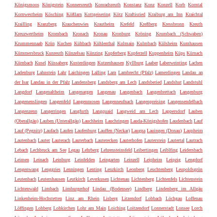
Königsmoos
Königstein
Konnersreuth
Konradsreuth
Konstanz
Konz
Konzell
Korb
Korntal
Kornwestheim
Kösching
Kößlarn
Kottgeisering
Kötz
Kraftisried
Kraiburg am Inn
Kraichtal
Krailling
Kranzberg
Krauchenwies
Krautheim
Krefeld
Kreßberg
Kressbronn
Kreuth
Kreuzwertheim
Krombach
Kronach
Kronau
Kronburg
Kröning
Krumbach (Schwaben)
Krummennaab
Krün
Kuchen
Kühbach
Kühlenthal
Kulmain
Kulmbach
Külsheim
Kumhausen
Kümmersbruck
Kunreuth
Künzelsau
Künzing
Kupferberg
Kupferzell
Kuppenheim
Küps
Kürnach
Kürnbach
Kusel
Küssaberg
Kusterdingen
Kutzenhausen
Kyllburg
Laaber
Laberweinting
Lachen
Ladenburg
Lahnstein
Lahr
Laichingen
Lalling
Lam
Lambrecht (Pfalz)
Lamerdingen
Landau an
der Isar
Landau in der Pfalz
Landensberg
Landsberg am Lech
Landsberied
Landshut
Landstuhl
Langdorf
Langenaltheim
Langenargen
Langenau
Langenbach
Langenbrettach
Langenburg
Langenenslingen
Langenfeld
Langenmosen
Langenneufnach
Langenpreising
Langensendelbach
Langenzenn
Langerringen
Langfurth
Langquaid
Langweid am Lech
Lappersdorf
Lauben
(Oberallgäu)
Lauben (Unterallgäu)
Lauchheim
Lauchringen
Lauda-Königshofen
Laudenbach
Lauf
Lauf (Pegnitz)
Laufach
Laufen
Laufenburg
Lauffen (Neckar)
Laugna
Lauingen (Donau)
Laupheim
Lautenbach
Lauter
Lauterach
Lauterbach
Lauterecken
Lauterhofen
Lauterstein
Lautertal
Lautrach
Lebach
Lechbruck am See
Legau
Lehrberg
Lehrensteinsfeld
Leibertingen
Leiblfing
Leidersbach
Leimen
Leinach
Leinburg
Leinfelden
Leingarten
Leinzell
Leipheim
Leipzig
Lengdorf
Lengenwang
Lenggries
Lenningen
Lenting
Lenzkirch
Leonberg
Leuchtenberg
Leupoldsgrün
Leutenbach
Leutershausen
Leutkirch
Leverkusen
Lichtenau
Lichtenberg
Lichtenfels
Lichtenstein
Lichtenwald
Limbach
Limburgerhof
Lindau (Bodensee)
Lindberg
Lindenberg im Allgäu
Linkenheim-Hochstetten
Linz am Rhein
Lisberg
Litzendorf
Lobbach
Löchgau
Loffenau
Löffingen
Lohberg
Lohkirchen
Lohr am Main
Loiching
Loitzendorf
Lonnerstadt
Lonsee
Lorch