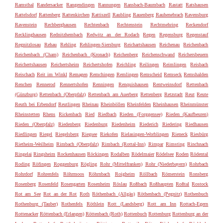
Ramsthal
Randersacker
Rangendingen
Rannungen
Ransbach-Baumbach
Rastatt
Ratshausen
Rattelsdorf
Rattenberg
Rattenkirchen
Rattiszell
Raubling
Rauenberg
Rauhenebrach
Ravensburg
Ravenstein
Rechberghausen
Rechtenbach
Rechtenstein
Rechtmehring
Reckendorf
Recklinghausen
Rednitzhembach
Redwitz an der Rodach
Regen
Regensburg
Regenstauf
Regnitzlosau
Rehau
Rehling
Rehlingen-Siersburg
Reichartshausen
Reichenau
Reichenbach
Reichenbach (Cham)
Reichenbach (Kronach)
Reichenberg
Reichenschwand
Reichersbeuern
Reichertshausen
Reichertsheim
Reichertshofen
Reichling
Reilingen
Reimlingen
Reisbach
Reischach
Reit im Winkl
Remagen
Remchingen
Remlingen
Remscheid
Remseck
Remshalden
Renchen
Rennerod
Rennertshofen
Renningen
Renquishausen
Rentweinsdorf
Rettenbach
(Günzburg)
Rettenbach (Oberpfalz)
Rettenbach am Auerberg
Rettenberg
Retzstadt
Reut
Reute
Reuth bei Erbendorf
Reutlingen
Rheinau
Rheinböllen
Rheinfelden
Rheinhausen
Rheinmünster
Rheinstetten
Rhens
Rickenbach
Ried
Riedbach
Rieden (Forggensee)
Rieden (Kaufbeuren)
Rieden (Oberpfalz)
Riedenberg
Riedenburg
Riedenheim
Riederich
Riedering
Riedhausen
Riedlingen
Riegel
Riegelsberg
Riegsee
Riekofen
Rielasingen-Worblingen
Rieneck
Riesbürg
Rietheim-Weilheim
Rimbach (Oberpfalz)
Rimbach (Rottal-Inn)
Rimpar
Rimsting
Rinchnach
Ringelai
Ringsheim
Rockenhausen
Röckingen
Rodalben
Rödelmaier
Rödelsee
Roden
Rödental
Roding
Röfingen
Roggenburg
Rögling
Rohr (Mittelfranken)
Rohr (Niederbayern)
Rohrbach
Rohrdorf
Rohrenfels
Röhrmoos
Röhrnbach
Roigheim
Röllbach
Römerstein
Ronsberg
Rosenberg
Rosenfeld
Rosengarten
Rosenheim
Röslau
Roßbach
Roßhaupten
Roßtal
Rostock
Rot am See
Rot an der Rot
Roth
Röthenbach (Allgäu)
Röthenbach (Pegnitz)
Rothenbuch
Rothenburg (Tauber)
Rothenfels
Röthlein
Rott (Landsberg)
Rott am Inn
Rottach-Egern
Rottenacker
Röttenbach (Erlangen)
Röttenbach (Roth)
Rottenbuch
Rottenburg
Rottenburg an der