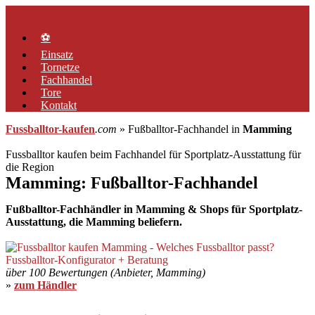
Zum
Menü
Inhalt
springen
⚽
Einsatz
Tornetze
Fachhandel
Tore
Kontakt
Fussballtor-kaufen
.com
» Fußballtor-Fachhandel in
Mamming
Fussballtor kaufen beim Fachhandel für Sportplatz-Ausstattung für
die Region
Mamming: Fußballtor-Fachhandel
Fußballtor-Fachhändler in Mamming & Shops für Sportplatz-
Ausstattung, die Mamming beliefern.
über 100 Bewertungen (Anbieter, Mamming)
»
zum Händler