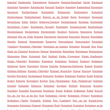
Ramsthal
Randersacker
Rangendingen
Rannungen
Ransbach-Baumbach
Rastatt
Ratshausen
Rattelsdorf
Rattenberg
Rattenkirchen
Rattiszell
Raubling
Rauenberg
Rauhenebrach
Ravensburg
Ravenstein
Rechberghausen
Rechtenbach
Rechtenstein
Rechtmehring
Reckendorf
Recklinghausen
Rednitzhembach
Redwitz an der Rodach
Regen
Regensburg
Regenstauf
Regnitzlosau
Rehau
Rehling
Rehlingen-Siersburg
Reichartshausen
Reichenau
Reichenbach
Reichenbach (Cham)
Reichenbach (Kronach)
Reichenberg
Reichenschwand
Reichersbeuern
Reichertshausen
Reichertsheim
Reichertshofen
Reichling
Reilingen
Reimlingen
Reisbach
Reischach
Reit im Winkl
Remagen
Remchingen
Remlingen
Remscheid
Remseck
Remshalden
Renchen
Rennerod
Rennertshofen
Renningen
Renquishausen
Rentweinsdorf
Rettenbach
(Günzburg)
Rettenbach (Oberpfalz)
Rettenbach am Auerberg
Rettenberg
Retzstadt
Reut
Reute
Reuth bei Erbendorf
Reutlingen
Rheinau
Rheinböllen
Rheinfelden
Rheinhausen
Rheinmünster
Rheinstetten
Rhens
Rickenbach
Ried
Riedbach
Rieden (Forggensee)
Rieden (Kaufbeuren)
Rieden (Oberpfalz)
Riedenberg
Riedenburg
Riedenheim
Riederich
Riedering
Riedhausen
Riedlingen
Riegel
Riegelsberg
Riegsee
Riekofen
Rielasingen-Worblingen
Rieneck
Riesbürg
Rietheim-Weilheim
Rimbach (Oberpfalz)
Rimbach (Rottal-Inn)
Rimpar
Rimsting
Rinchnach
Ringelai
Ringsheim
Rockenhausen
Röckingen
Rodalben
Rödelmaier
Rödelsee
Roden
Rödental
Roding
Röfingen
Roggenburg
Rögling
Rohr (Mittelfranken)
Rohr (Niederbayern)
Rohrbach
Rohrdorf
Rohrenfels
Röhrmoos
Röhrnbach
Roigheim
Röllbach
Römerstein
Ronsberg
Rosenberg
Rosenfeld
Rosengarten
Rosenheim
Röslau
Roßbach
Roßhaupten
Roßtal
Rostock
Rot am See
Rot an der Rot
Roth
Röthenbach (Allgäu)
Röthenbach (Pegnitz)
Rothenbuch
Rothenburg (Tauber)
Rothenfels
Röthlein
Rott (Landsberg)
Rott am Inn
Rottach-Egern
Rottenacker
Röttenbach (Erlangen)
Röttenbach (Roth)
Rottenbuch
Rottenburg
Rottenburg an der