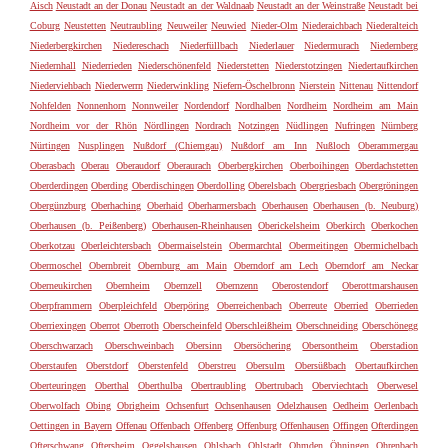
Aisch
Neustadt an der Donau
Neustadt an der Waldnaab
Neustadt an der Weinstraße
Neustadt bei
Coburg
Neustetten
Neutraubling
Neuweiler
Neuwied
Nieder-Olm
Niederaichbach
Niederalteich
Niederbergkirchen
Niedereschach
Niederfüllbach
Niederlauer
Niedermurach
Niedernberg
Niedernhall
Niederrieden
Niederschönenfeld
Niederstetten
Niederstotzingen
Niedertaufkirchen
Niederviehbach
Niederwerrn
Niederwinkling
Niefern-Öschelbronn
Nierstein
Nittenau
Nittendorf
Nohfelden
Nonnenhorn
Nonnweiler
Nordendorf
Nordhalben
Nordheim
Nordheim am Main
Nordheim vor der Rhön
Nördlingen
Nordrach
Notzingen
Nüdlingen
Nufringen
Nürnberg
Nürtingen
Nusplingen
Nußdorf (Chiemgau)
Nußdorf am Inn
Nußloch
Oberammergau
Oberasbach
Oberau
Oberaudorf
Oberaurach
Oberbergkirchen
Oberboihingen
Oberdachstetten
Oberderdingen
Oberding
Oberdischingen
Oberdolling
Oberelsbach
Obergriesbach
Obergröningen
Obergünzburg
Oberhaching
Oberhaid
Oberharmersbach
Oberhausen
Oberhausen (b. Neuburg)
Oberhausen (b. Peißenberg)
Oberhausen-Rheinhausen
Oberickelsheim
Oberkirch
Oberkochen
Oberkotzau
Oberleichtersbach
Obermaiselstein
Obermarchtal
Obermeitingen
Obermichelbach
Obermoschel
Obernbreit
Obernburg am Main
Oberndorf am Lech
Oberndorf am Neckar
Oberneukirchen
Obernheim
Obernzell
Obernzenn
Oberostendorf
Oberottmarshausen
Oberpframmern
Oberpleichfeld
Oberpöring
Oberreichenbach
Oberreute
Oberried
Oberrieden
Oberriexingen
Oberrot
Oberroth
Oberscheinfeld
Oberschleißheim
Oberschneiding
Oberschönegg
Oberschwarzach
Oberschweinbach
Obersinn
Obersöchering
Obersontheim
Oberstadion
Oberstaufen
Oberstdorf
Oberstenfeld
Oberstreu
Obersulm
Obersüßbach
Obertaufkirchen
Oberteuringen
Oberthal
Oberthulba
Obertraubling
Obertrubach
Oberviechtach
Oberwesel
Oberwolfach
Obing
Obrigheim
Ochsenfurt
Ochsenhausen
Odelzhausen
Oedheim
Oerlenbach
Oettingen in Bayern
Offenau
Offenbach
Offenberg
Offenburg
Offenhausen
Offingen
Ofterdingen
Ofterschwang
Oftersheim
Oggelshausen
Ohlsbach
Ohlstadt
Ohmden
Öhningen
Ohrenbach