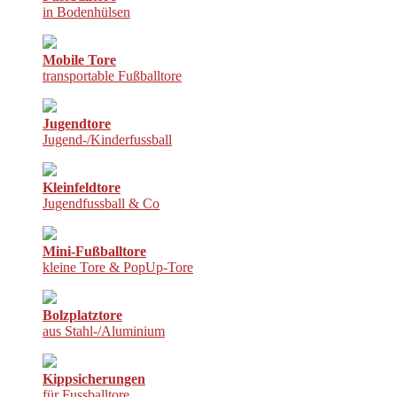
in Bodenhülsen
Mobile Tore
transportable Fußballtore
Jugendtore
Jugend-/Kinderfussball
Kleinfeldtore
Jugendfussball & Co
Mini-Fußballtore
kleine Tore & PopUp-Tore
Bolzplatztore
aus Stahl-/Aluminium
Kippsicherungen
für Fussballtore