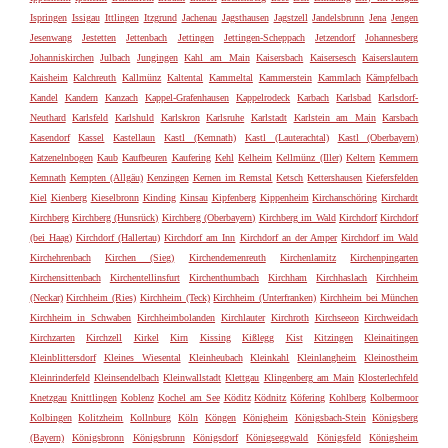
Ispringen
Issigau
Ittlingen
Itzgrund
Jachenau
Jagsthausen
Jagstzell
Jandelsbrunn
Jena
Jengen
Jesenwang
Jestetten
Jettenbach
Jettingen
Jettingen-Scheppach
Jetzendorf
Johannesberg
Johanniskirchen
Julbach
Jungingen
Kahl am Main
Kaisersbach
Kaisersesch
Kaiserslautern
Kaisheim
Kalchreuth
Kallmünz
Kaltental
Kammeltal
Kammerstein
Kammlach
Kämpfelbach
Kandel
Kandern
Kanzach
Kappel-Grafenhausen
Kappelrodeck
Karbach
Karlsbad
Karlsdorf-
Neuthard
Karlsfeld
Karlshuld
Karlskron
Karlsruhe
Karlstadt
Karlstein am Main
Karsbach
Kasendorf
Kassel
Kastellaun
Kastl (Kemnath)
Kastl (Lauterachtal)
Kastl (Oberbayern)
Katzenelnbogen
Kaub
Kaufbeuren
Kaufering
Kehl
Kelheim
Kellmünz (Iller)
Keltern
Kemmern
Kemnath
Kempten (Allgäu)
Kenzingen
Kernen im Remstal
Ketsch
Kettershausen
Kiefersfelden
Kiel
Kienberg
Kieselbronn
Kinding
Kinsau
Kipfenberg
Kippenheim
Kirchanschöring
Kirchardt
Kirchberg
Kirchberg (Hunsrück)
Kirchberg (Oberbayern)
Kirchberg im Wald
Kirchdorf
Kirchdorf
(bei Haag)
Kirchdorf (Hallertau)
Kirchdorf am Inn
Kirchdorf an der Amper
Kirchdorf im Wald
Kirchehrenbach
Kirchen (Sieg)
Kirchendemenreuth
Kirchenlamitz
Kirchenpingarten
Kirchensittenbach
Kirchentellinsfurt
Kirchenthumbach
Kirchham
Kirchhaslach
Kirchheim
(Neckar)
Kirchheim (Ries)
Kirchheim (Teck)
Kirchheim (Unterfranken)
Kirchheim bei München
Kirchheim in Schwaben
Kirchheimbolanden
Kirchlauter
Kirchroth
Kirchseeon
Kirchweidach
Kirchzarten
Kirchzell
Kirkel
Kirn
Kissing
Kißlegg
Kist
Kitzingen
Kleinaitingen
Kleinblittersdorf
Kleines Wiesental
Kleinheubach
Kleinkahl
Kleinlangheim
Kleinostheim
Kleinrinderfeld
Kleinsendelbach
Kleinwallstadt
Klettgau
Klingenberg am Main
Klosterlechfeld
Knetzgau
Knittlingen
Koblenz
Kochel am See
Köditz
Ködnitz
Köfering
Kohlberg
Kolbermoor
Kolbingen
Kolitzheim
Kollnburg
Köln
Köngen
Königheim
Königsbach-Stein
Königsberg
(Bayern)
Königsbronn
Königsbrunn
Königsdorf
Königseggwald
Königsfeld
Königsheim