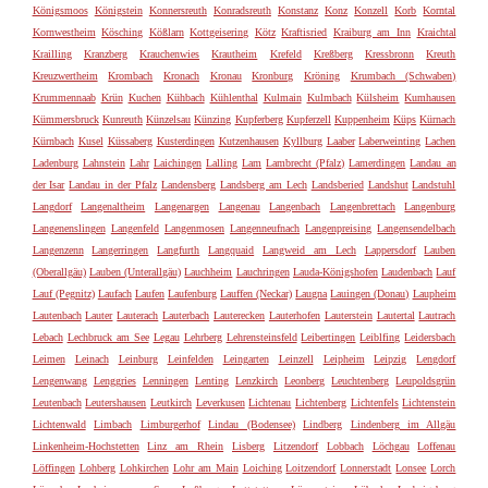
Königsmoos
Königstein
Konnersreuth
Konradsreuth
Konstanz
Konz
Konzell
Korb
Korntal
Kornwestheim
Kösching
Kößlarn
Kottgeisering
Kötz
Kraftisried
Kraiburg am Inn
Kraichtal
Krailling
Kranzberg
Krauchenwies
Krautheim
Krefeld
Kreßberg
Kressbronn
Kreuth
Kreuzwertheim
Krombach
Kronach
Kronau
Kronburg
Kröning
Krumbach (Schwaben)
Krummennaab
Krün
Kuchen
Kühbach
Kühlenthal
Kulmain
Kulmbach
Külsheim
Kumhausen
Kümmersbruck
Kunreuth
Künzelsau
Künzing
Kupferberg
Kupferzell
Kuppenheim
Küps
Kürnach
Kürnbach
Kusel
Küssaberg
Kusterdingen
Kutzenhausen
Kyllburg
Laaber
Laberweinting
Lachen
Ladenburg
Lahnstein
Lahr
Laichingen
Lalling
Lam
Lambrecht (Pfalz)
Lamerdingen
Landau an
der Isar
Landau in der Pfalz
Landensberg
Landsberg am Lech
Landsberied
Landshut
Landstuhl
Langdorf
Langenaltheim
Langenargen
Langenau
Langenbach
Langenbrettach
Langenburg
Langenenslingen
Langenfeld
Langenmosen
Langenneufnach
Langenpreising
Langensendelbach
Langenzenn
Langerringen
Langfurth
Langquaid
Langweid am Lech
Lappersdorf
Lauben
(Oberallgäu)
Lauben (Unterallgäu)
Lauchheim
Lauchringen
Lauda-Königshofen
Laudenbach
Lauf
Lauf (Pegnitz)
Laufach
Laufen
Laufenburg
Lauffen (Neckar)
Laugna
Lauingen (Donau)
Laupheim
Lautenbach
Lauter
Lauterach
Lauterbach
Lauterecken
Lauterhofen
Lauterstein
Lautertal
Lautrach
Lebach
Lechbruck am See
Legau
Lehrberg
Lehrensteinsfeld
Leibertingen
Leiblfing
Leidersbach
Leimen
Leinach
Leinburg
Leinfelden
Leingarten
Leinzell
Leipheim
Leipzig
Lengdorf
Lengenwang
Lenggries
Lenningen
Lenting
Lenzkirch
Leonberg
Leuchtenberg
Leupoldsgrün
Leutenbach
Leutershausen
Leutkirch
Leverkusen
Lichtenau
Lichtenberg
Lichtenfels
Lichtenstein
Lichtenwald
Limbach
Limburgerhof
Lindau (Bodensee)
Lindberg
Lindenberg im Allgäu
Linkenheim-Hochstetten
Linz am Rhein
Lisberg
Litzendorf
Lobbach
Löchgau
Loffenau
Löffingen
Lohberg
Lohkirchen
Lohr am Main
Loiching
Loitzendorf
Lonnerstadt
Lonsee
Lorch