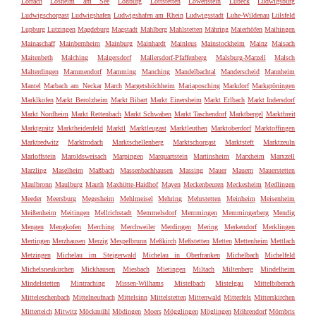
Lörrach
Losheim am See
Loßburg
Lottstetten
Löwenstein
Lübeck
Ludwigsburg
Ludwigschorgast
Ludwigshafen
Ludwigshafen am Rhein
Ludwigsstadt
Luhe-Wildenau
Lülsfeld
Lupburg
Lutzingen
Magdeburg
Magstadt
Mahlberg
Mahlstetten
Mähring
Maierhöfen
Maihingen
Mainaschaff
Mainbernheim
Mainburg
Mainhardt
Mainleus
Mainstockheim
Mainz
Maisach
Maitenbeth
Malching
Malgersdorf
Mallersdorf-Pfaffenberg
Malsburg-Marzell
Malsch
Malterdingen
Mammendorf
Mamming
Manching
Mandelbachtal
Manderscheid
Mannheim
Mantel
Marbach am Neckar
March
Margetshöchheim
Mariaposching
Markdorf
Markgröningen
Marklkofen
Markt Berolzheim
Markt Bibart
Markt Einersheim
Markt Erlbach
Markt Indersdorf
Markt Nordheim
Markt Rettenbach
Markt Schwaben
Markt Taschendorf
Marktbergel
Marktbreit
Marktgraitz
Marktheidenfeld
Marktl
Marktleugast
Marktleuthen
Marktoberdorf
Marktoffingen
Marktredwitz
Marktrodach
Marktschellenberg
Marktschorgast
Marktsteft
Marktzeuln
Marloffstein
Maroldsweisach
Marpingen
Marquartstein
Martinsheim
Marxheim
Marxzell
Marzling
Maselheim
Maßbach
Massenbachhausen
Massing
Mauer
Mauern
Mauerstetten
Maulbronn
Maulburg
Mauth
Maxhütte-Haidhof
Mayen
Meckenbeuren
Meckesheim
Medlingen
Meeder
Meersburg
Megesheim
Mehlmeisel
Mehring
Mehrstetten
Meinheim
Meisenheim
Meißenheim
Meitingen
Mellrichstadt
Memmelsdorf
Memmingen
Memmingerberg
Mendig
Mengen
Mengkofen
Merching
Merchweiler
Merdingen
Mering
Merkendorf
Merklingen
Mertingen
Merzhausen
Merzig
Mespelbrunn
Meßkirch
Meßstetten
Metten
Mettenheim
Mettlach
Metzingen
Michelau im Steigerwald
Michelau in Oberfranken
Michelbach
Michelfeld
Michelsneukirchen
Mickhausen
Miesbach
Mietingen
Miltach
Miltenberg
Mindelheim
Mindelstetten
Mintraching
Missen-Wilhams
Mistelbach
Mistelgau
Mittelbiberach
Mitteleschenbach
Mittelneufnach
Mittelsinn
Mittelstetten
Mittenwald
Mitterfels
Mitterskirchen
Mitterteich
Mitwitz
Möckmühl
Mödingen
Moers
Mögglingen
Möglingen
Möhrendorf
Mömbris