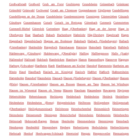
Großwallstadt
Großweil
Grub am Forst
Gruibingen
Grundsheim
Grünenbach
Grünkraut
Grünsfeld
Grünwald
Gschwend
Gstadt am Chiemsee
Guggenhausen
Güglingen
Gundelfingen
Gundelfingen an der Donau
Gundelsheim
Gundremmingen
Gunningen
Güntersleben
Günzach
Günzburg
Gunzenhausen
Gutach
Gutach im Breisgau
Gütenbach
Guteneck
Gutenstetten
Gutenzell-Hürbel
Gütersloh
Guttenberg
Haag (Oberfranken)
Haag an der Amper
Haag in
Oberbayern
Haar
Haarbach
Habach
Hachenburg
Hafenlohr
Häg-Ehrsberg
Hagelstadt
Hagen
Hagenbach
Hagenbüchach
Hagnau am Bodensee
Hahnbach
Haibach (Niederbayern)
Haibach
(Unterfranken)
Haidmühle
Haigerloch
Haimhausen
Haiming
Hainsfarth
Haiterbach
Halblech
Haldenwang (Günzburg)
Haldenwang (Oberallgäu)
Halfing
Hallbergmoos
Halle (Saale)
Hallerndorf
Hallstadt
Halsbach
Hambrücken
Hamburg
Hamm
Hammelburg
Hannover
Happurg
Harburg (Schwaben)
Hardheim
Hardt
Hardthausen am Kocher
Harsdorf
Hartenstein
Hartheim am
Rhein
Hasel
Haselbach
Haslach im Kinzigtal
Hasloch
Haßfurt
Haßloch
Haßmersheim
Hattenhofen
Haundorf
Haunsheim
Hausach
Hausen (Niederbayern)
Hausen (Oberfranken)
Hausen
(Rhön)
Hausen (Unterfranken)
Hausen am Bussen
Hausen am Tann
Hausen bei Würzburg
Hausen im Wiesental
Hausen ob Verena
Häusern
Hausham
Hauzenberg
Hawangen
Hayingen
Hebertsfelden
Hebertshausen
Hechingen
Heddesbach
Heddesheim
Heideck
Heidelberg
Heidenheim
Heidenheim (Brenz)
Heigenbrücken
Heilbronn
Heiligenberg
Heiligenstadt
(Oberfranken)
Heiligkreuzsteinach
Heilsbronn
Heimbuchenthal
Heimenkirch
Heimertingen
Heimsheim
Heinersreuth
Heiningen
Heinrichsthal
Heitersheim
Heldenstein
Helmbrechts
Helmstadt
Helmstadt-Bargen
Hemau
Hemhofen
Hemmersheim
Hemmingen
Hemsbach
Hendungen
Henfenfeld
Hengersberg
Hepberg
Herbertingen
Herbolzheim
Herbrechtingen
Herbstadt
Herdorf
Herdwangen-Schönach
Heretsried
Hergatz
Hergensweiler
Hermaringen