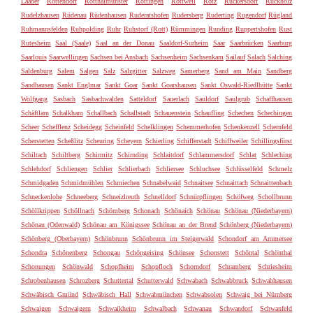
Laaber
Rottendorf
Rotthalmünster
Röttingen
Rottweil
Rötz
Rückersdorf
Rückholz
Rudelzhausen
Rüdenau
Rüdenhausen
Ruderatshofen
Rudersberg
Ruderting
Rugendorf
Rügland
Ruhmannsfelden
Ruhpolding
Ruhr
Ruhstorf (Rott)
Rümmingen
Runding
Ruppertshofen
Rust
Rutesheim
Saal (Saale)
Saal an der Donau
Saaldorf-Surheim
Saar
Saarbrücken
Saarburg
Saarlouis
Saarwellingen
Sachsen bei Ansbach
Sachsenheim
Sachsenkam
Sailauf
Salach
Salching
Saldenburg
Salem
Salgen
Salz
Salzgitter
Salzweg
Samerberg
Sand am Main
Sandberg
Sandhausen
Sankt Englmar
Sankt Goar
Sankt Goarshausen
Sankt Oswald-Riedlhütte
Sankt
Wolfgang
Sasbach
Sasbachwalden
Satteldorf
Sauerlach
Sauldorf
Saulgrub
Schaffhausen
Schäftlarn
Schalkham
Schallbach
Schallstadt
Schauenstein
Schaufling
Schechen
Schechingen
Scheer
Schefflenz
Scheidegg
Scheinfeld
Schelklingen
Schemmerhofen
Schenkenzell
Schernfeld
Scherstetten
Scheßlitz
Scheuring
Scheyern
Schierling
Schifferstadt
Schiffweiler
Schillingsfürst
Schiltach
Schiltberg
Schirmitz
Schirnding
Schlaitdorf
Schlammersdorf
Schlat
Schleching
Schlehdorf
Schliengen
Schlier
Schlierbach
Schliersee
Schluchsee
Schlüsselfeld
Schmelz
Schmidgaden
Schmidmühlen
Schmiechen
Schnabelwaid
Schnaitsee
Schnaittach
Schnaittenbach
Schneckenlohe
Schneeberg
Schneizlreuth
Schnelldorf
Schnürpflingen
Schöfweg
Schollbrunn
Schöllkrippen
Schöllnach
Schömberg
Schonach
Schönaich
Schönau
Schönau (Niederbayern)
Schönau (Odenwald)
Schönau am Königssee
Schönau an der Brend
Schönberg (Niederbayern)
Schönberg (Oberbayern)
Schönbrunn
Schönbrunn im Steigerwald
Schondorf am Ammersee
Schondra
Schönenberg
Schongau
Schöngeising
Schönsee
Schonstett
Schöntal
Schönthal
Schonungen
Schönwald
Schopfheim
Schopfloch
Schorndorf
Schramberg
Schriesheim
Schrobenhausen
Schrozberg
Schuttertal
Schutterwald
Schwabach
Schwabbruck
Schwabhausen
Schwäbisch Gmünd
Schwäbisch Hall
Schwabmünchen
Schwabsoien
Schwaig bei Nürnberg
Schwaigen
Schwaigern
Schwaikheim
Schwalbach
Schwanau
Schwandorf
Schwanfeld