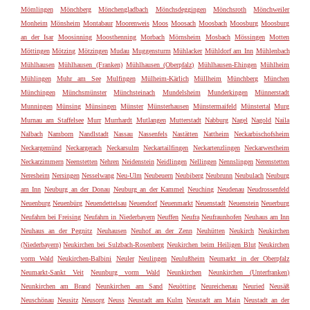
Mömlingen
Mönchberg
Mönchengladbach
Mönchsdeggingen
Mönchsroth
Mönchweiler
Monheim
Mönsheim
Montabaur
Moorenweis
Moos
Moosach
Moosbach
Moosburg
Moosburg
an der Isar
Moosinning
Moosthenning
Morbach
Mörnsheim
Mosbach
Mössingen
Motten
Möttingen
Mötzing
Mötzingen
Mudau
Muggensturm
Mühlacker
Mühldorf am Inn
Mühlenbach
Mühlhausen
Mühlhausen (Franken)
Mühlhausen (Oberpfalz)
Mühlhausen-Ehingen
Mühlheim
Mühlingen
Muhr am See
Mulfingen
Mülheim-Kärlich
Müllheim
Münchberg
München
Münchingen
Münchsmünster
Münchsteinach
Mundelsheim
Munderkingen
Münnerstadt
Munningen
Münsing
Münsingen
Münster
Münsterhausen
Münstermaifeld
Münstertal
Murg
Murnau am Staffelsee
Murr
Murrhardt
Mutlangen
Mutterstadt
Nabburg
Nagel
Nagold
Naila
Nalbach
Namborn
Nandlstadt
Nassau
Nassenfels
Nastätten
Nattheim
Neckarbischofsheim
Neckargemünd
Neckargerach
Neckarsulm
Neckartailfingen
Neckartenzlingen
Neckarwestheim
Neckarzimmern
Neenstetten
Nehren
Neidenstein
Neidlingen
Nellingen
Nennslingen
Nerenstetten
Neresheim
Nersingen
Nesselwang
Neu-Ulm
Neubeuern
Neubiberg
Neubrunn
Neubulach
Neuburg
am Inn
Neuburg an der Donau
Neuburg an der Kammel
Neuching
Neudenau
Neudrossenfeld
Neuenburg
Neuenbürg
Neuendettelsau
Neuendorf
Neuenmarkt
Neuenstadt
Neuenstein
Neuerburg
Neufahrn bei Freising
Neufahrn in Niederbayern
Neuffen
Neufra
Neufraunhofen
Neuhaus am Inn
Neuhaus an der Pegnitz
Neuhausen
Neuhof an der Zenn
Neuhütten
Neukirch
Neukirchen
(Niederbayern)
Neukirchen bei Sulzbach-Rosenberg
Neukirchen beim Heiligen Blut
Neukirchen
vorm Wald
Neukirchen-Balbini
Neuler
Neulingen
Neulußheim
Neumarkt in der Oberpfalz
Neumarkt-Sankt Veit
Neunburg vorm Wald
Neunkirchen
Neunkirchen (Unterfranken)
Neunkirchen am Brand
Neunkirchen am Sand
Neuötting
Neureichenau
Neuried
Neusäß
Neuschönau
Neusitz
Neusorg
Neuss
Neustadt am Kulm
Neustadt am Main
Neustadt an der