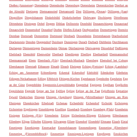
Dießen (Ammersee)
Dietenheim
Dietenhofen
Dietersburg
Dietersheim
Dieterskirchen
Dietfurt an
der Altmühl
Dietingen
Dietmannsried
Dietramszell
Diez
Dillingen (Donau)
Dillingen (Saar)
Dingolfing
Dingolshausen
Dinkelsbühl
Dinkelscherben
Dirlewang
Dischingen
Dittelbrunn
Dittenheim
Ditzingen
Dobel
Dogern
Döhlau
Dollnstein
Dombühl
Donaueschingen
Donaustauf
Donauwörth
Donnersdorf
Donzdorf
Dorfen
Dörfles-Esbach
Dorfprozelten
Dormettingen
Dormitz
Dornhan
Dornstadt
Dornstetten
Dortmund
Dörzbach
Dossenheim
Dotternhausen
Drachselsried
Drackenstein
Dresden
Duggendorf
Duisburg
Dunningen
Durach
Durbach
Dürbheim
Durchhausen
Durlangen
Dürmentingen
Durmersheim
Dürnau
Dürrlauingen
Dürrwangen
Düsseldorf
Dußlingen
Ebelsbach
Ebensfeld
Ebenweiler
Eberbach
Eberdingen
Eberfing
Eberhardzell
Ebermannsdorf
Ebermannstadt
Ebern
Ebersbach (Fils)
Ebersbach-Musbach
Ebersberg
Ebersdorf bei Coburg
Ebershausen
Eberstadt
Ebhausen
Ebnath
Ebrach
Ebringen
Eching (Freising)
Eching (Landshut)
Eching am Ammersee
Echterdingen
Eckental
Eckersdorf
Edelsfeld
Edenkoben
Ederheim
Edingen-Neckarhausen
Edling
Effeltrich
Efringen-Kirchen
Egenhausen
Egenhofen
Egesheim
Egg
an der Günz
Eggenfelden
Eggenstein-Leopoldshafen
Eggenthal
Eggingen
Egglham
Egglkofen
Eggolsheim
Eggstätt
Eging am See
Eglfing
Egling
Egling an der Paar
Egloffstein
Egmating
Egweil
Ehekirchen
Ehingen
Ehingen (Augsburg)
Ehingen (Mittelfranken)
Ehingen am Ries
Ehningen
Ehrenkirchen
Eibelstadt
Eichenau
Eichenbühl
Eichendorf
Eichstätt
Eichstegen
Eichstetten
Eigeltingen
Eimeldingen
Eiselfing
Eisenbach
Eisenberg
Eisenberg (Pfalz)
Eisenheim
Eisingen
Eislingen (Fils)
Eitensheim
Eitting
Elchesheim-Illingen
Elchingen
Elfershausen
Ellenberg
Ellgau
Ellhofen
Ellingen
Ellwangen
Ellzee
Elsendorf
Elsenfeld
Eltmann
Elzach
Elztal
Emeringen
Emerkingen
Emersacker
Emmelshausen
Emmendingen
Emmering (Ebersberg)
Emmering (Fürstenfeldbruck)
Emmerting
Emmingen-Liptingen
Empfingen
Emskirchen