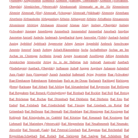
(Nürnberg)
Alteglofsheim
Altenbuch
Altendorf (Bamberg, Oberfranken)
Altendorf (Schwandorf,
Oberpfalz)
Altenkirchen (Westerwald)
Altenkunstadt
Altenmarkt an der Alz
Altenmünster
Altenriet
Altenstadt (Iller)
Altenstadt (Schongau)
Altenstadt (Waldnaab)
Altensteig
Altenthann
Altertheim
Altfraunhofen
Althegnenberg
Altheim
Althengstett
Althütte
Altlußheim
Altmannstein
Altomünster
Altötting
Altshausen
Altusried
Alzenau
Alzey
Amberg (Oberpfalz)
Amberg
(Schwaben)
Amerang
Amerdingen
Ammerbuch
Ammerndorf
Ammerthal
Amorbach
Ampfing
Amstetten
Amtzell
Andechs
Andernach
Angelbachtal
Anger
Annweiler (Trifels)
Ansbach
Antdorf
Anzing
Apfeldorf
Apfeltrach
Appenweier
Arberg
Aresing
Argenbühl
Arnbruck
Arnschwang
Arnstein
Arnstorf
Arrach
Arzberg
Asbach-Bäumenheim
Ascha
Aschaffenburg
Aschau am Inn
Aschau im Chiemgau
Aschheim
Aspach
Asperg
Assamstadt
Asselfingen
Aßling
Attenhofen
Attenkirchen
Attenweiler
Atting
Au in der Hallertau
Aub
Aubstadt
Auenwald
Auerbach
(Niederbayern)
Auerbach (Oberpfalz)
Aufhausen
Aufseß
Auggen
Augsburg
Auhausen
Aulendorf
Aura (Saale)
Aura (Sinngrund)
Aurach
Aurachtal
Außernzell
Aying
Aystetten
Baar (Schwaben)
Baar-Ebenhausen
Babenhausen
Babensham
Bach an der Donau
Bacharach
Bachhagel
Bächingen
(Brenz)
Backnang
Bad Abbach
Bad Aibling
Bad Alexandersbad
Bad Bayersoien
Bad Bellingen
Bad Bergzabern
Bad Berneck (Fichtelgebirge)
Bad Birnbach
Bad Bocklet
Bad Boll
Bad Breisig
Bad Brückenau
Bad Buchau
Bad Ditzenbach
Bad Dürkheim
Bad Dürrheim
Bad Ems
Bad
Endorf
Bad Feilnbach
Bad Friedrichshall
Bad Füssing
Bad Griesbach im Rottal
Bad
Grönenbach
Bad Heilbrunn
Bad Herrenalb
Bad Hindelang
Bad Hönningen
Bad Kissingen
Bad
Kohlgrub
Bad Königshofen im Grabfeld
Bad Kötzting
Bad Kreuznach
Bad Krozingen
Bad
Liebenzell
Bad Marienberg (Westerwald)
Bad Mergentheim
Bad Neualbenreuth
Bad Neuenahr-
Ahrweiler
Bad Neustadt (Saale)
Bad Peterstal-Griesbach
Bad Rappenau
Bad Reichenhall
Bad
Rippoldsau-Schapbach
Bad Rodach
Bad Säckingen
Bad Saulgau
Bad Schönborn
Bad