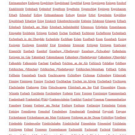
Emtmannsberg
Endingen
Engelsberg
Engelsbrand
Engelthal
Engen
Engstingen
Eningen
Ensdorf
Enzklösterle
Epfenbach
Epfendorf
Eppelborn
Eppelheim
Eppenschlag
Eppingen
Eppishausen
Erbach
Erbendorf
Erding
Erdmannhausen
Erdweg
Eresing
Erfurt
Ergersheim
Ergolding
Ergoldsbach
Erharting
Ering
Eriskirch
Erkenbrechtsweiler
Erkheim
Erlabrunn
Erlangen
Erlbach
Erlenbach
Erlenbach am Main
Erlenbach beiheidenfeld
Erlenmoos
Erligheim
Ermershausen
Ernsgaden
Erolzheim
Ertingen
Eschach
Eschau
Eschbach
Eschbronn
Eschelbronn
Eschenbach
Eschenbach in der Oberpfalz
Eschenlohe
Eschlkam
Eslarn
Esselbach
Essen
Essenbach
Essing
Essingen
Esslingen
Estenfeld
Ettal
Ettenheim
Ettenstatt
Ettlingen
Ettringen
Etzelwang
Etzenricht
Euerbach
Euerdorf
Eurasburg (Oberbayern)
Eurasburg (Schwaben)
Eußenheim
Eutingen im Gäu
Fahrenbach
Fahrenzhausen
Falkenberg (Niederbayern)
Falkenberg (Oberpfalz)
Falkenfels
Falkenstein
Farchant
Faulbach
Feichten an der Alz
Feilitzsch
Feldafing
Feldberg
Feldkirchen (München)
Feldkirchen (Niederbayern)
Feldkirchen-Westerham
Fellbach
Fellen
Fellheim
Fensterbach
Feucht
Feuchtwangen
Fichtelberg
Fichtenau
Fichtenberg
Filderstadt
Finning
Finningen
Finsing
Fischach
Fischbachau
Fischen im Allgäu
Fischerbach
Fischingen
Flachslanden
Fladungen
Flein
Fleischwangen
Flintsbach am Inn
Floß
Flossenbürg
Fluorn-
Winzeln
Forbach
Forchheim
Forchtenberg
Forheim
Forst
Forstern
Forstinning
Frammersbach
Frankenhardt
Frankenthal (Pfalz)
Frankenwinheim
Frankfurt
Frasdorf
Frauenau
Frauenneuharting
Fraunberg
Freiamt
Freiberg am Neckar
Freiburg
Freihung
Freilassing
Freinsheim
Freisen
Freising
Fremdingen
Frensdorf
Freudenberg
Freudenstadt
Freudental
Freystadt
Freyung
Frickenhausen
Frickenhausen am Main
Frickingen
Fridingen an der Donau
Fridolfing
Friedberg
Friedenfels
Friedenweiler
Friedrichshafen
Friedrichsthal
Friesenheim
Friesenried
Friolzheim
Frittlingen
Fröhnd
Fronreute
Frontenhausen
Fuchsmühl
Fuchsstadt
Fuchstal
Fünfstetten