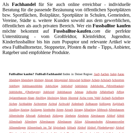
Als
Fachhandel
für Sie auch online erreichbar - individuelle
Beratung für die passende Bezäunung von öffentlichen Sportplätzen
bzw. Sportflächen, Bolzplätze, Sportplätze in Schulen, Gemeinden,
Vereine, Städte u. weitere Kunden sowohl aus dem gewerblichen,
öffentlichen als auch privaten Bereich. Wer ein
Fussballtor kaufen
möchte bekommt auf
Fussballtor-kaufen
.com
die perfekte
Unterstützung - vom Großfeldtor, Kleinfeldtor, Jugendtor,
Kinderfussballtor bis hin zum Popuptor und relevante Artikel wie
etwa Fußballtornetze, Stoppnetze, Pfosten & mehr - Tipps, Anbieter,
Ratgeber und empfohlene Produkte.
Fußballtor kaufen? Fußball-Fachhandel
finden in Deiner Region:
Aach
Aachen
Aalen
Aarau
Abenberg
Abensberg
Absberg
Abstatt
Abtsgmünd
Abtswind
Achberg
Achern
Achslach
Achstetten
Adelberg
Adelmannsfelden
Adelschlag
Adelsdorf
Adelsheim
Adelshofen (Mittelfranken)
Adelshofen (Oberbayern)
Adelsried
Adelzhausen
Adenau
Adlkofen
Affalterbach
Affing
Aglasterhausen
Aham
Aholfing
Aholming
Ahorn
Ahorntal
Aicha vorm Wald
Aichach
Aichelberg
Aichen
Aichhalden
Aichstetten
Aichtal
Aichwald
Aidenbach
Aidhausen
Aidlingen
Aiglsbach
Aindling
Ainring
Aislingen
Aiterhofen
Aitern
Aitrach
Aitrang
Albaching
Albbruck
Albershausen
Albertshofen
Albstadt
Aldersbach
Aldingen
Alerheim
Alesheim
Aletshausen
Alfdorf
Alfeld
Allensbach
Allersberg
Allershausen
Alleshausen
Alling
Allmannshofen
Allmannsweiler
Allmendingen
Allmersbach im Tal
Alpirsbach
Altbach
Altdorf
Altdorf (Niederbayern)
Altdorf