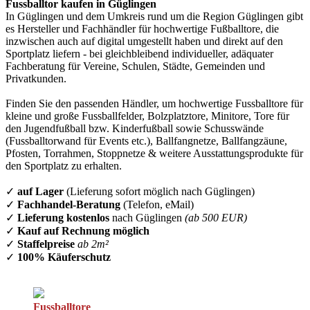
Fussballtor kaufen in Güglingen
In Güglingen und dem Umkreis rund um die Region Güglingen gibt
es Hersteller und Fachhändler für hochwertige Fußballtore, die
inzwischen auch auf digital umgestellt haben und direkt auf den
Sportplatz liefern - bei gleichbleibend individueller, adäquater
Fachberatung für Vereine, Schulen, Städte, Gemeinden und
Privatkunden.
Finden Sie den passenden Händler, um hochwertige Fussballtore für
kleine und große Fussballfelder, Bolzplatztore, Minitore, Tore für
den Jugendfußball bzw. Kinderfußball sowie Schusswände
(Fussballtorwand für Events etc.), Ballfangnetze, Ballfangzäune,
Pfosten, Torrahmen, Stoppnetze & weitere Ausstattungsprodukte für
den Sportplatz zu erhalten.
✓
auf Lager
(Lieferung sofort möglich nach Güglingen)
✓
Fachhandel-Beratung
(Telefon, eMail)
✓
Lieferung kostenlos
nach Güglingen
(ab 500 EUR)
✓
Kauf auf Rechnung möglich
✓
Staffelpreise
ab 2m²
✓
100% Käuferschutz
Fussballtore