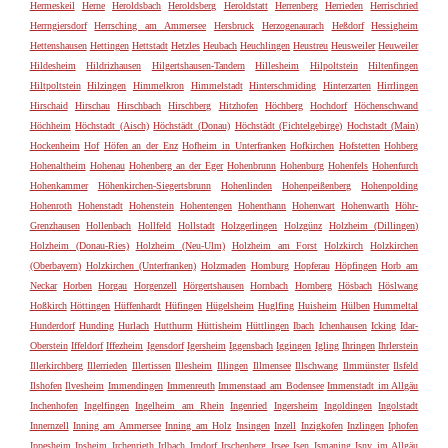
Hermeskeil
Herne
Heroldsbach
Heroldsberg
Heroldstatt
Herrenberg
Herrieden
Herrischried
Herrngiersdorf
Herrsching am Ammersee
Hersbruck
Herzogenaurach
Heßdorf
Hessigheim
Hettenshausen
Hettingen
Hettstadt
Hetzles
Heubach
Heuchlingen
Heustreu
Heusweiler
Heuweiler
Hildesheim
Hildrizhausen
Hilgertshausen-Tandern
Hillesheim
Hilpoltstein
Hiltenfingen
Hiltpoltstein
Hilzingen
Himmelkron
Himmelstadt
Hinterschmiding
Hinterzarten
Hirrlingen
Hirschaid
Hirschau
Hirschbach
Hirschberg
Hitzhofen
Höchberg
Hochdorf
Höchenschwand
Höchheim
Höchstadt (Aisch)
Höchstädt (Donau)
Höchstädt (Fichtelgebirge)
Hochstadt (Main)
Hockenheim
Hof
Höfen an der Enz
Hofheim in Unterfranken
Hofkirchen
Hofstetten
Hohberg
Hohenaltheim
Hohenau
Hohenberg an der Eger
Hohenbrunn
Hohenburg
Hohenfels
Hohenfurch
Hohenkammer
Höhenkirchen-Siegertsbrunn
Hohenlinden
Hohenpeißenberg
Hohenpolding
Hohenroth
Hohenstadt
Hohenstein
Hohentengen
Hohenthann
Hohenwart
Hohenwarth
Höhr-
Grenzhausen
Hollenbach
Hollfeld
Hollstadt
Holzgerlingen
Holzgünz
Holzheim (Dillingen)
Holzheim (Donau-Ries)
Holzheim (Neu-Ulm)
Holzheim am Forst
Holzkirch
Holzkirchen
(Oberbayern)
Holzkirchen (Unterfranken)
Holzmaden
Homburg
Hopferau
Höpfingen
Horb am
Neckar
Horben
Horgau
Horgenzell
Hörgertshausen
Hornbach
Hornberg
Hösbach
Höslwang
Hoßkirch
Höttingen
Hüffenhardt
Hüfingen
Hügelsheim
Huglfing
Huisheim
Hülben
Hummeltal
Hunderdorf
Hunding
Hurlach
Hutthurm
Hüttisheim
Hüttlingen
Ibach
Ichenhausen
Icking
Idar-
Oberstein
Iffeldorf
Iffezheim
Igensdorf
Igersheim
Iggensbach
Iggingen
Igling
Ihringen
Ihrlerstein
Illerkirchberg
Illerrieden
Illertissen
Illesheim
Illingen
Illmensee
Illschwang
Ilmmünster
Ilsfeld
Ilshofen
Ilvesheim
Immendingen
Immenreuth
Immenstaad am Bodensee
Immenstadt im Allgäu
Inchenhofen
Ingelfingen
Ingelheim am Rhein
Ingenried
Ingersheim
Ingoldingen
Ingolstadt
Innernzell
Inning am Ammersee
Inning am Holz
Insingen
Inzell
Inzigkofen
Inzlingen
Iphofen
Ippesheim
Ipsheim
Irchenrieth
Irlbach
Irndorf
Irschenberg
Irsee
Isen
Ismaning
Isny im Allgäu