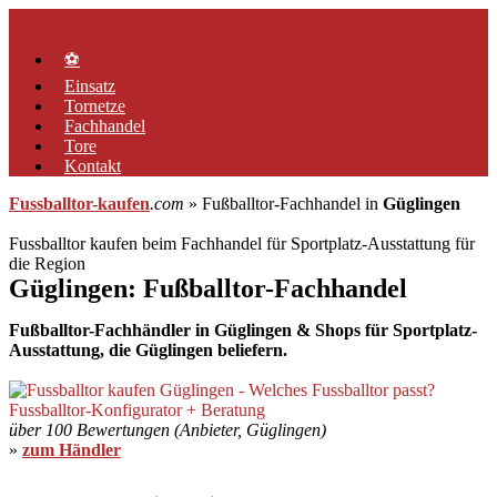
Zum
Menü
Inhalt
springen
⚽
Einsatz
Tornetze
Fachhandel
Tore
Kontakt
Fussballtor-kaufen
.com
» Fußballtor-Fachhandel in
Güglingen
Fussballtor kaufen beim Fachhandel für Sportplatz-Ausstattung für
die Region
Güglingen: Fußballtor-Fachhandel
Fußballtor-Fachhändler in Güglingen & Shops für Sportplatz-
Ausstattung, die Güglingen beliefern.
über 100 Bewertungen (Anbieter, Güglingen)
»
zum Händler