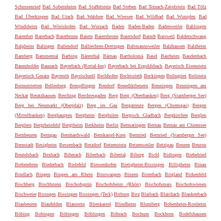
Schussenried
Bad Sobernheim
Bad Staffelstein
Bad Steben
Bad Teinach-Zavelstein
Bad Tölz
Bad Überkingen
Bad Urach
Bad Waldsee
Bad Wiessee
Bad Wildbad
Bad Wimpfen
Bad
Windsheim
Bad Wörishofen
Bad Wurzach
Baden
Baden-Baden
Badenweiler
Bahlingen
Baienfurt
Baierbach
Baierbrunn
Baiern
Baiersbronn
Baiersdorf
Baindt
Baisweil
Balderschwang
Balgheim
Balingen
Ballendorf
Ballrechten-Dottingen
Baltmannsweiler
Balzhausen
Balzheim
Bamberg
Bammental
Barbing
Bärenthal
Bärnau
Bartholomä
Basel
Bastheim
Baudenbach
Baumholder
Baunach
Bayerbach (Rottal-Inn)
Bayerbach bei Ergoldsbach
Bayerisch Eisenstein
Bayerisch Gmain
Bayreuth
Bayrischzell
Bechhofen
Bechtsrieth
Beckingen
Beilngries
Beilstein
Beimerstetten
Bellenberg
Bempflingen
Bendorf
Benediktbeuern
Benningen
Benningen am
Neckar
Beratzhausen
Berching
Berchtesgaden
Berg
Berg (Oberfranken)
Berg (Starnberger See)
Berg bei Neumarkt (Oberpfalz)
Berg im Gau
Bergatreute
Bergen (Chiemgau)
Bergen
(Mittelfranken)
Berghaupten
Bergheim
Berghülen
Bergisch Gladbach
Bergkirchen
Berglen
Berglern
Bergrheinfeld
Bergtheim
Berkheim
Berlin
Bermatingen
Bernau
Bernau am Chiemsee
Bernbeuren
Berngau
Bernhardswald
Bernkastel-Kues
Bernried
Bernried (Starnberger See)
Bernstadt
Besigheim
Bessenbach
Betzdorf
Betzenstein
Betzenweiler
Betzigau
Beuren
Beuron
Beutelsbach
Bexbach
Biberach
Biberbach
Bibertal
Biburg
Bichl
Bidingen
Biebelried
Bieberehren
Biederbach
Bielefeld
Biessenhofen
Bietigheim-Bissingen
Billigheim
Binau
Bindlach
Bingen
Bingen am Rhein
Binswangen
Binzen
Birenbach
Birgland
Birkenfeld
Bischberg
Bischbrunn
Bischofsgrün
Bischofsheim (Rhön)
Bischofsmais
Bischofswiesen
Bischweier
Bisingen
Bissingen
Bissingen (Teck)
Bitburg
Bitz
Blaibach
Blaichach
Blankenbach
Blaubeuren
Blaufelden
Blaustein
Blieskastel
Blindheim
Blumberg
Bobenheim-Roxheim
Böbing
Bobingen
Böbingen
Böblingen
Böbrach
Bochum
Bockhorn
Bodelshausen