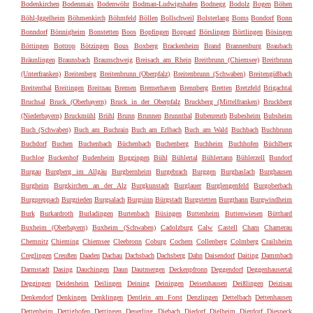
Bodenkirchen
Bodenmais
Bodenwöhr
Bodman-Ludwigshafen
Bodnegg
Bodolz
Bogen
Böhen
Böhl-Iggelheim
Böhmenkirch
Böhmfeld
Böllen
Bollschweil
Bolsterlang
Boms
Bondorf
Bonn
Bonndorf
Bönnigheim
Bonstetten
Boos
Bopfingen
Boppard
Börslingen
Börtlingen
Bösingen
Böttingen
Bottrop
Bötzingen
Bous
Boxberg
Brackenheim
Brand
Brannenburg
Braubach
Bräunlingen
Braunsbach
Braunschweig
Breisach am Rhein
Breitbrunn (Chiemsee)
Breitbrunn
(Unterfranken)
Breitenberg
Breitenbrunn (Oberpfalz)
Breitenbrunn (Schwaben)
Breitengüßbach
Breitenthal
Breitingen
Breitnau
Bremen
Bremerhaven
Brennberg
Bretten
Bretzfeld
Brigachtal
Bruchsal
Bruck (Oberbayern)
Bruck in der Oberpfalz
Bruckberg (Mittelfranken)
Bruckberg
(Niederbayern)
Bruckmühl
Brühl
Brunn
Brunnen
Brunnthal
Bubenreuth
Bubesheim
Bubsheim
Buch (Schwaben)
Buch am Buchrain
Buch am Erlbach
Buch am Wald
Buchbach
Buchbrunn
Buchdorf
Buchen
Buchenbach
Büchenbach
Buchenberg
Buchheim
Buchhofen
Büchlberg
Buchloe
Buckenhof
Budenheim
Buggingen
Bühl
Bühlertal
Bühlertann
Bühlerzell
Bundorf
Burgau
Burgberg im Allgäu
Burgbernheim
Burgebrach
Burggen
Burghaslach
Burghausen
Burgheim
Burgkirchen an der Alz
Burgkunstadt
Burglauer
Burglengenfeld
Burgoberbach
Burgpreppach
Burgrieden
Burgsalach
Burgsinn
Bürgstadt
Burgstetten
Burgthann
Burgwindheim
Burk
Burkardroth
Burladingen
Burtenbach
Büsingen
Buttenheim
Buttenwiesen
Bütthard
Buxheim (Oberbayern)
Buxheim (Schwaben)
Cadolzburg
Calw
Castell
Cham
Chamerau
Chemnitz
Chieming
Chiemsee
Cleebronn
Coburg
Cochem
Collenberg
Colmberg
Crailsheim
Creglingen
Creußen
Daaden
Dachau
Dachsbach
Dachsberg
Dahn
Daisendorf
Daiting
Dammbach
Darmstadt
Dasing
Dauchingen
Daun
Dautmergen
Deckenpfronn
Deggendorf
Deggenhausertal
Deggingen
Deidesheim
Deilingen
Deining
Deiningen
Deisenhausen
Deißlingen
Deizisau
Denkendorf
Denkingen
Denklingen
Dentlein am Forst
Denzlingen
Dettelbach
Dettenhausen
Dettenheim
Dettighofen
Dettingen
Deuerling
Diebach
Diedorf
Dielheim
Dierdorf
Diespeck