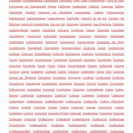
Fürsteneck
Fürstenfeldbruck
Fürstenstein
Fürstenzell
Fürth
Furth (Niederbayern)
Furth im Wald
Furtwangen im Schwarzwald
Füssen
Gablingen
Gachenbach
Gädheim
Gaggenau
Gaiberg
Gaienhofen
Gaildorf
Gailingen am Hochrhein
Gaimersheim
Gaißach
Gallmersgarten
Gammelsdorf
Gammelshausen
Gammertingen
Gangkofen
Garching an der Alz
Garching bei
München
Garmisch-Partenkirchen
Gars am Inn
Gärtringen
Gattendorf
Gau-Algesheim
Gäufelden
Gaukönigshofen
Gauting
Gebenbach
Gebsattel
Gechingen
Gefrees
Geiersthal
Geiselbach
Geiselhöring
Geiselwind
Geisenfeld
Geisenhausen
Geisingen
Geislingen
Gelchsheim
Geldersheim
Gelsenkirchen
Geltendorf
Gemmingen
Gemmrigheim
Gemünden am Main
Genderkingen
Gengenbach
Georgenberg
Georgensgmünd
Gerabronn
Gerach
Geratskirchen
Gerbrunn
Geretsried
Gerhardshofen
Gerlingen
Germaringen
Germering
Germersheim
Gernsbach
Geroda
Geroldsgrün
Geroldshausen
Gerolfingen
Gerolsbach
Gerolstein
Gerolzhofen
Gersheim
Gerstetten
Gersthofen
Gerzen
Gesees
Geslau
Gessertshausen
Gestratz
Giebelstadt
Giengen
Gilching
Gingen
Glashütten
Glattbach
Glatten
Gleiritsch
Gleißenberg
Glonn
Glött
Glottertal
Gmund am Tegernsee
Gnotzheim
Gochsheim
Göggingen
Goldbach
Goldkronach
Gollhofen
Gomadingen
Gomaringen
Gondelsheim
Göppingen
Görisried
Görwihl
Gosheim
Gössenheim
Gößweinstein
Gottenheim
Gotteszell
Gottfrieding
Göttingen
Gottmadingen
Graben
Graben-
Neudorf
Grabenstätt
Grabenstetten
Gräfelfing
Grafenau
Grafenberg
Gräfenberg
Gräfendorf
Grafengehaig
Grafenhausen
Grafenrheinfeld
Grafenwiesen
Grafenwöhr
Grafing (München)
Grafling
Grafrath
Grafschaft
Grainau
Grainet
Grasbrunn
Grassau
Grattersdorf
Greding
Greifenberg
Greiling
Gremsdorf
Grenzach-Wyhlen
Grettstadt
Greußenheim
Griesingen
Griesstätt
Gröbenzell
Grömbach
Großaitingen
Großbardorf
Großbettlingen
Großbottwar
Großeibstadt
Grosselfingen
Großenseebach
Großerlach
Großhabersdorf
Großheirath
Großheubach
Großkarolinenfeld
Großlangheim
Großmehring
Großostheim
Großrinderfeld
Großrosseln