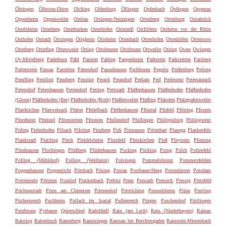
Öhringen
Ölbronn-Dürrn
Olching
Oldenburg
Öllingen
Opfenbach
Öpfingen
Oppenau
Oppenheim
Oppenweiler
Ornbau
Orsingen-Nenzingen
Ortenberg
Ortenburg
Osnabrück
Ostelsheim
Osterberg
Osterburken
Osterhofen
Osterzell
Ostfildern
Ostheim vor der Rhön
Osthofen
Ostrach
Östringen
Ötigheim
Ötisheim
Ottenbach
Ottenhofen
Ottenhöfen
Ottensoos
Otterberg
Otterfing
Ottersweier
Otting
Ottobeuren
Ottobrunn
Ottweiler
Otzing
Owen
Owingen
Oy-Mittelberg
Paderborn
Pähl
Painten
Palling
Pappenheim
Parkstein
Parkstetten
Parsberg
Partenstein
Passau
Pastetten
Patersdorf
Paunzhausen
Pechbrunn
Pegnitz
Peißenberg
Peiting
Pemfling
Pentling
Penzberg
Penzing
Perach
Perasdorf
Perkam
Perl
Perlesreut
Petersaurach
Petersdorf
Petershausen
Pettendorf
Petting
Pettstadt
Pfaffenhausen
Pfaffenhofen
Pfaffenhofen
(Glonn)
Pfaffenhofen (Ilm)
Pfaffenhofen (Roth)
Pfaffenweiler
Pfaffing
Pfakofen
Pfalzgrafenweiler
Pfarrkirchen
Pfarrweisach
Pfatter
Pfedelbach
Pfeffenhausen
Pfinztal
Pfofeld
Pförring
Pforzen
Pforzheim
Pfreimd
Pfronstetten
Pfronten
Pfullendorf
Pfullingen
Philippsburg
Philippsreut
Piding
Pielenhofen
Pilsach
Pilsting
Pinzberg
Pirk
Pirmasens
Pittenhart
Planegg
Plankenfels
Plankstadt
Plattling
Plech
Pleidelsheim
Pleinfeld
Pleiskirchen
Pleß
Pleystein
Pliening
Pliezhausen
Plochingen
Plößberg
Plüderhausen
Pocking
Pöcking
Poing
Polch
Pollenfeld
Polling (Mühldorf)
Polling (Weilheim)
Polsingen
Pommelsbrunn
Pommersfelden
Poppenhausen
Poppenricht
Pörnbach
Pösing
Postau
Postbauer-Heng
Postmünster
Potsdam
Pottenstein
Pöttmes
Poxdorf
Prackenbach
Prebitz
Prem
Pressath
Presseck
Pressig
Pretzfeld
Prichsenstadt
Prien am Chiemsee
Priesendorf
Prittriching
Prosselsheim
Prüm
Prutting
Püchersreuth
Puchheim
Pullach im Isartal
Pullenreuth
Pürgen
Puschendorf
Püttlingen
Putzbrunn
Pyrbaum
Quierschied
Radolfzell
Rain (am Lech)
Rain (Niederbayern)
Rainau
Raisting
Raitenbuch
Ramerberg
Rammingen
Ramsau bei Berchtesgaden
Ramstein-Miesenbach