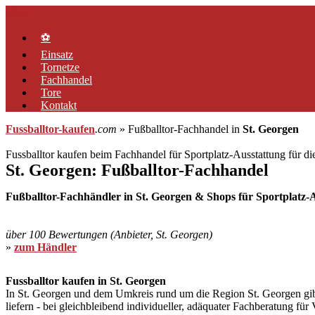
Zum
Menü
Inhalt
springen
⚽
Einsatz
Tornetze
Fachhandel
Tore
Kontakt
Fussballtor-kaufen
.com
» Fußballtor-Fachhandel in
St. Georgen
Fussballtor kaufen beim Fachhandel für Sportplatz-Ausstattung für d
St. Georgen: Fußballtor-Fachhandel
Fußballtor-Fachhändler in St. Georgen & Shops für Sportplatz-Au
über 100 Bewertungen (Anbieter, St. Georgen)
»
zum Händler
Fussballtor kaufen in St. Georgen
In St. Georgen und dem Umkreis rund um die Region St. Georgen gibt e
liefern - bei gleichbleibend individueller, adäquater Fachberatung fü