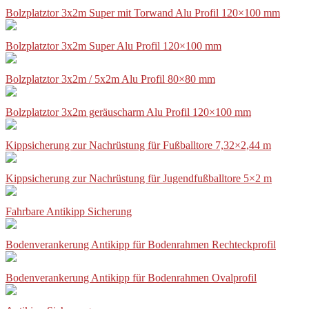
Bolzplatztor 3x2m Super mit Torwand Alu Profil 120×100 mm
Bolzplatztor 3x2m Super Alu Profil 120×100 mm
Bolzplatztor 3x2m / 5x2m Alu Profil 80×80 mm
Bolzplatztor 3x2m geräuscharm Alu Profil 120×100 mm
Kippsicherung zur Nachrüstung für Fußballtore 7,32×2,44 m
Kippsicherung zur Nachrüstung für Jugendfußballtore 5×2 m
Fahrbare Antikipp Sicherung
Bodenverankerung Antikipp für Bodenrahmen Rechteckprofil
Bodenverankerung Antikipp für Bodenrahmen Ovalprofil