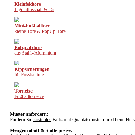
Kleinfeldtore
Jugendfussball & Co
Mini-Fußballtore
kleine Tore & PopUp-Tore
Bolzplatztore
aus Stahl-/Aluminium
Kippsicherungen
für Fussballtore
Tornetze
Fußballtornetze
Muster anfordern:
Fordern Sie
kostenlos
Farb- und Qualitätsmuster direkt beim Herst
Mengenrabatt & Staffelpreise: