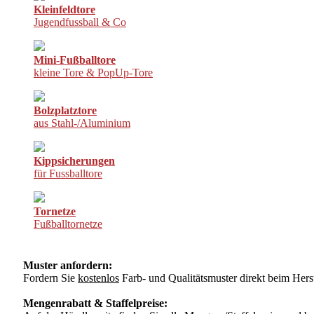
Kleinfeldtore
Jugendfussball & Co
Mini-Fußballtore
kleine Tore & PopUp-Tore
Bolzplatztore
aus Stahl-/Aluminium
Kippsicherungen
für Fussballtore
Tornetze
Fußballtornetze
Muster anfordern:
Fordern Sie
kostenlos
Farb- und Qualitätsmuster direkt beim Herst
Mengenrabatt & Staffelpreise: