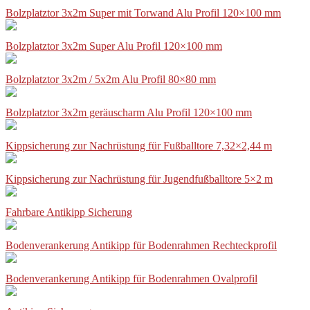
Bolzplatztor 3x2m Super mit Torwand Alu Profil 120×100 mm
Bolzplatztor 3x2m Super Alu Profil 120×100 mm
Bolzplatztor 3x2m / 5x2m Alu Profil 80×80 mm
Bolzplatztor 3x2m geräuscharm Alu Profil 120×100 mm
Kippsicherung zur Nachrüstung für Fußballtore 7,32×2,44 m
Kippsicherung zur Nachrüstung für Jugendfußballtore 5×2 m
Fahrbare Antikipp Sicherung
Bodenverankerung Antikipp für Bodenrahmen Rechteckprofil
Bodenverankerung Antikipp für Bodenrahmen Ovalprofil