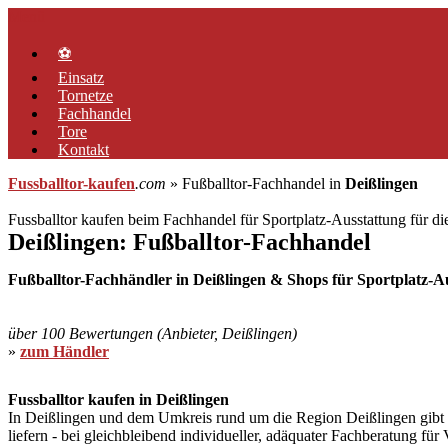
Zum
Menü
Inhalt
springen
⚽
Einsatz
Tornetze
Fachhandel
Tore
Kontakt
Fussballtor-kaufen
.com
» Fußballtor-Fachhandel in
Deißlingen
Fussballtor kaufen beim Fachhandel für Sportplatz-Ausstattung für d
Deißlingen: Fußballtor-Fachhandel
Fußballtor-Fachhändler in Deißlingen & Shops für Sportplatz-Aus
über 100 Bewertungen (Anbieter, Deißlingen)
»
zum Händler
Fussballtor kaufen in Deißlingen
In Deißlingen und dem Umkreis rund um die Region Deißlingen gibt es
liefern - bei gleichbleibend individueller, adäquater Fachberatung fü