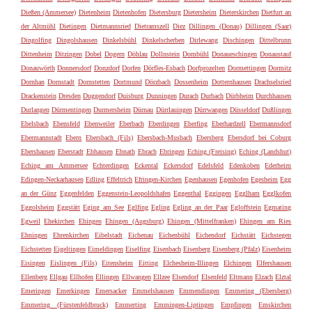
Dießen (Ammersee)
Dietenheim
Dietenhofen
Dietersburg
Dietersheim
Dieterskirchen
Dietfurt an
der Altmühl
Dietingen
Dietmannsried
Dietramszell
Diez
Dillingen (Donau)
Dillingen (Saar)
Dingolfing
Dingolshausen
Dinkelsbühl
Dinkelscherben
Dirlewang
Dischingen
Dittelbrunn
Dittenheim
Ditzingen
Dobel
Dogern
Döhlau
Dollnstein
Dombühl
Donaueschingen
Donaustauf
Donauwörth
Donnersdorf
Donzdorf
Dorfen
Dörfles-Esbach
Dorfprozelten
Dormettingen
Dormitz
Dornhan
Dornstadt
Dornstetten
Dortmund
Dörzbach
Dossenheim
Dotternhausen
Drachselsried
Drackenstein
Dresden
Duggendorf
Duisburg
Dunningen
Durach
Durbach
Dürbheim
Durchhausen
Durlangen
Dürmentingen
Durmersheim
Dürnau
Dürrlauingen
Dürrwangen
Düsseldorf
Dußlingen
Ebelsbach
Ebensfeld
Ebenweiler
Eberbach
Eberdingen
Eberfing
Eberhardzell
Ebermannsdorf
Ebermannstadt
Ebern
Ebersbach (Fils)
Ebersbach-Musbach
Ebersberg
Ebersdorf bei Coburg
Ebershausen
Eberstadt
Ebhausen
Ebnath
Ebrach
Ebringen
Eching (Freising)
Eching (Landshut)
Eching am Ammersee
Echterdingen
Eckental
Eckersdorf
Edelsfeld
Edenkoben
Ederheim
Edingen-Neckarhausen
Edling
Effeltrich
Efringen-Kirchen
Egenhausen
Egenhofen
Egesheim
Egg
an der Günz
Eggenfelden
Eggenstein-Leopoldshafen
Eggenthal
Eggingen
Egglham
Egglkofen
Eggolsheim
Eggstätt
Eging am See
Eglfing
Egling
Egling an der Paar
Egloffstein
Egmating
Egweil
Ehekirchen
Ehingen
Ehingen (Augsburg)
Ehingen (Mittelfranken)
Ehingen am Ries
Ehningen
Ehrenkirchen
Eibelstadt
Eichenau
Eichenbühl
Eichendorf
Eichstätt
Eichstegen
Eichstetten
Eigeltingen
Eimeldingen
Eiselfing
Eisenbach
Eisenberg
Eisenberg (Pfalz)
Eisenheim
Eisingen
Eislingen (Fils)
Eitensheim
Eitting
Elchesheim-Illingen
Elchingen
Elfershausen
Ellenberg
Ellgau
Ellhofen
Ellingen
Ellwangen
Ellzee
Elsendorf
Elsenfeld
Eltmann
Elzach
Elztal
Emeringen
Emerkingen
Emersacker
Emmelshausen
Emmendingen
Emmering (Ebersberg)
Emmering (Fürstenfeldbruck)
Emmerting
Emmingen-Liptingen
Empfingen
Emskirchen