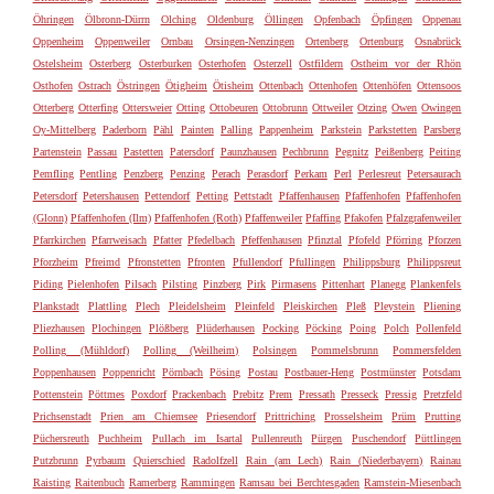
Öhringen
Ölbronn-Dürrn
Olching
Oldenburg
Öllingen
Opfenbach
Öpfingen
Oppenau
Oppenheim
Oppenweiler
Ornbau
Orsingen-Nenzingen
Ortenberg
Ortenburg
Osnabrück
Ostelsheim
Osterberg
Osterburken
Osterhofen
Osterzell
Ostfildern
Ostheim vor der Rhön
Osthofen
Ostrach
Östringen
Ötigheim
Ötisheim
Ottenbach
Ottenhofen
Ottenhöfen
Ottensoos
Otterberg
Otterfing
Ottersweier
Otting
Ottobeuren
Ottobrunn
Ottweiler
Otzing
Owen
Owingen
Oy-Mittelberg
Paderborn
Pähl
Painten
Palling
Pappenheim
Parkstein
Parkstetten
Parsberg
Partenstein
Passau
Pastetten
Patersdorf
Paunzhausen
Pechbrunn
Pegnitz
Peißenberg
Peiting
Pemfling
Pentling
Penzberg
Penzing
Perach
Perasdorf
Perkam
Perl
Perlesreut
Petersaurach
Petersdorf
Petershausen
Pettendorf
Petting
Pettstadt
Pfaffenhausen
Pfaffenhofen
Pfaffenhofen
(Glonn)
Pfaffenhofen (Ilm)
Pfaffenhofen (Roth)
Pfaffenweiler
Pfaffing
Pfakofen
Pfalzgrafenweiler
Pfarrkirchen
Pfarrweisach
Pfatter
Pfedelbach
Pfeffenhausen
Pfinztal
Pfofeld
Pförring
Pforzen
Pforzheim
Pfreimd
Pfronstetten
Pfronten
Pfullendorf
Pfullingen
Philippsburg
Philippsreut
Piding
Pielenhofen
Pilsach
Pilsting
Pinzberg
Pirk
Pirmasens
Pittenhart
Planegg
Plankenfels
Plankstadt
Plattling
Plech
Pleidelsheim
Pleinfeld
Pleiskirchen
Pleß
Pleystein
Pliening
Pliezhausen
Plochingen
Plößberg
Plüderhausen
Pocking
Pöcking
Poing
Polch
Pollenfeld
Polling (Mühldorf)
Polling (Weilheim)
Polsingen
Pommelsbrunn
Pommersfelden
Poppenhausen
Poppenricht
Pörnbach
Pösing
Postau
Postbauer-Heng
Postmünster
Potsdam
Pottenstein
Pöttmes
Poxdorf
Prackenbach
Prebitz
Prem
Pressath
Presseck
Pressig
Pretzfeld
Prichsenstadt
Prien am Chiemsee
Priesendorf
Prittriching
Prosselsheim
Prüm
Prutting
Püchersreuth
Puchheim
Pullach im Isartal
Pullenreuth
Pürgen
Puschendorf
Püttlingen
Putzbrunn
Pyrbaum
Quierschied
Radolfzell
Rain (am Lech)
Rain (Niederbayern)
Rainau
Raisting
Raitenbuch
Ramerberg
Rammingen
Ramsau bei Berchtesgaden
Ramstein-Miesenbach