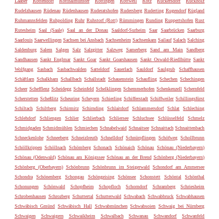
Laaber
Rottendorf
Rotthalmünster
Röttingen
Rottweil
Rötz
Rückersdorf
Rückholz
Rudelzhausen
Rüdenau
Rüdenhausen
Ruderatshofen
Rudersberg
Ruderting
Rugendorf
Rügland
Ruhmannsfelden
Ruhpolding
Ruhr
Ruhstorf (Rott)
Rümmingen
Runding
Ruppertshofen
Rust
Rutesheim
Saal (Saale)
Saal an der Donau
Saaldorf-Surheim
Saar
Saarbrücken
Saarburg
Saarlouis
Saarwellingen
Sachsen bei Ansbach
Sachsenheim
Sachsenkam
Sailauf
Salach
Salching
Saldenburg
Salem
Salgen
Salz
Salzgitter
Salzweg
Samerberg
Sand am Main
Sandberg
Sandhausen
Sankt Englmar
Sankt Goar
Sankt Goarshausen
Sankt Oswald-Riedlhütte
Sankt
Wolfgang
Sasbach
Sasbachwalden
Satteldorf
Sauerlach
Sauldorf
Saulgrub
Schaffhausen
Schäftlarn
Schalkham
Schallbach
Schallstadt
Schauenstein
Schaufling
Schechen
Schechingen
Scheer
Schefflenz
Scheidegg
Scheinfeld
Schelklingen
Schemmerhofen
Schenkenzell
Schernfeld
Scherstetten
Scheßlitz
Scheuring
Scheyern
Schierling
Schifferstadt
Schiffweiler
Schillingsfürst
Schiltach
Schiltberg
Schirmitz
Schirnding
Schlaitdorf
Schlammersdorf
Schlat
Schleching
Schlehdorf
Schliengen
Schlier
Schlierbach
Schliersee
Schluchsee
Schlüsselfeld
Schmelz
Schmidgaden
Schmidmühlen
Schmiechen
Schnabelwaid
Schnaitsee
Schnaittach
Schnaittenbach
Schneckenlohe
Schneeberg
Schneizlreuth
Schnelldorf
Schnürpflingen
Schöfweg
Schollbrunn
Schöllkrippen
Schöllnach
Schömberg
Schonach
Schönaich
Schönau
Schönau (Niederbayern)
Schönau (Odenwald)
Schönau am Königssee
Schönau an der Brend
Schönberg (Niederbayern)
Schönberg (Oberbayern)
Schönbrunn
Schönbrunn im Steigerwald
Schondorf am Ammersee
Schondra
Schönenberg
Schongau
Schöngeising
Schönsee
Schonstett
Schöntal
Schönthal
Schonungen
Schönwald
Schopfheim
Schopfloch
Schorndorf
Schramberg
Schriesheim
Schrobenhausen
Schrozberg
Schuttertal
Schutterwald
Schwabach
Schwabbruck
Schwabhausen
Schwäbisch Gmünd
Schwäbisch Hall
Schwabmünchen
Schwabsoien
Schwaig bei Nürnberg
Schwaigen
Schwaigern
Schwaikheim
Schwalbach
Schwanau
Schwandorf
Schwanfeld