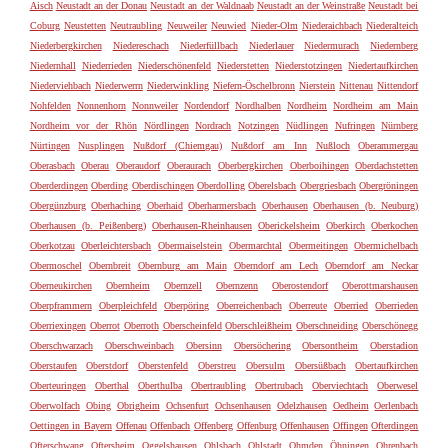
Aisch
Neustadt an der Donau
Neustadt an der Waldnaab
Neustadt an der Weinstraße
Neustadt bei
Coburg
Neustetten
Neutraubling
Neuweiler
Neuwied
Nieder-Olm
Niederaichbach
Niederalteich
Niederbergkirchen
Niedereschach
Niederfüllbach
Niederlauer
Niedermurach
Niedernberg
Niedernhall
Niederrieden
Niederschönenfeld
Niederstetten
Niederstotzingen
Niedertaufkirchen
Niederviehbach
Niederwerrn
Niederwinkling
Niefern-Öschelbronn
Nierstein
Nittenau
Nittendorf
Nohfelden
Nonnenhorn
Nonnweiler
Nordendorf
Nordhalben
Nordheim
Nordheim am Main
Nordheim vor der Rhön
Nördlingen
Nordrach
Notzingen
Nüdlingen
Nufringen
Nürnberg
Nürtingen
Nusplingen
Nußdorf (Chiemgau)
Nußdorf am Inn
Nußloch
Oberammergau
Oberasbach
Oberau
Oberaudorf
Oberaurach
Oberbergkirchen
Oberboihingen
Oberdachstetten
Oberderdingen
Oberding
Oberdischingen
Oberdolling
Oberelsbach
Obergriesbach
Obergröningen
Obergünzburg
Oberhaching
Oberhaid
Oberharmersbach
Oberhausen
Oberhausen (b. Neuburg)
Oberhausen (b. Peißenberg)
Oberhausen-Rheinhausen
Oberickelsheim
Oberkirch
Oberkochen
Oberkotzau
Oberleichtersbach
Obermaiselstein
Obermarchtal
Obermeitingen
Obermichelbach
Obermoschel
Obernbreit
Obernburg am Main
Oberndorf am Lech
Oberndorf am Neckar
Oberneukirchen
Obernheim
Obernzell
Obernzenn
Oberostendorf
Oberottmarshausen
Oberpframmern
Oberpleichfeld
Oberpöring
Oberreichenbach
Oberreute
Oberried
Oberrieden
Oberriexingen
Oberrot
Oberroth
Oberscheinfeld
Oberschleißheim
Oberschneiding
Oberschönegg
Oberschwarzach
Oberschweinbach
Obersinn
Obersöchering
Obersontheim
Oberstadion
Oberstaufen
Oberstdorf
Oberstenfeld
Oberstreu
Obersulm
Obersüßbach
Obertaufkirchen
Oberteuringen
Oberthal
Oberthulba
Obertraubling
Obertrubach
Oberviechtach
Oberwesel
Oberwolfach
Obing
Obrigheim
Ochsenfurt
Ochsenhausen
Odelzhausen
Oedheim
Oerlenbach
Oettingen in Bayern
Offenau
Offenbach
Offenberg
Offenburg
Offenhausen
Offingen
Ofterdingen
Ofterschwang
Oftersheim
Oggelshausen
Ohlsbach
Ohlstadt
Ohmden
Öhningen
Ohrenbach