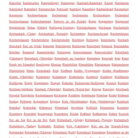
Ramsthal
Randersacker
Rangendingen
Rannungen
Ransbach-Baumbach
Rastatt
Ratshausen
Rattelsdorf
Rattenberg
Rattenkirchen
Rattiszell
Raubling
Rauenberg
Rauhenebrach
Ravensburg
Ravenstein
Rechberghausen
Rechtenbach
Rechtenstein
Rechtmehring
Reckendorf
Recklinghausen
Rednitzhembach
Redwitz an der Rodach
Regen
Regensburg
Regenstauf
Regnitzlosau
Rehau
Rehling
Rehlingen-Siersburg
Reichartshausen
Reichenau
Reichenbach
Reichenbach (Cham)
Reichenbach (Kronach)
Reichenberg
Reichenschwand
Reichersbeuern
Reichertshausen
Reichertsheim
Reichertshofen
Reichling
Reilingen
Reimlingen
Reisbach
Reischach
Reit im Winkl
Remagen
Remchingen
Remlingen
Remscheid
Remseck
Remshalden
Renchen
Rennerod
Rennertshofen
Renningen
Renquishausen
Rentweinsdorf
Rettenbach
(Günzburg)
Rettenbach (Oberpfalz)
Rettenbach am Auerberg
Rettenberg
Retzstadt
Reut
Reute
Reuth bei Erbendorf
Reutlingen
Rheinau
Rheinböllen
Rheinfelden
Rheinhausen
Rheinmünster
Rheinstetten
Rhens
Rickenbach
Ried
Riedbach
Rieden (Forggensee)
Rieden (Kaufbeuren)
Rieden (Oberpfalz)
Riedenberg
Riedenburg
Riedenheim
Riederich
Riedering
Riedhausen
Riedlingen
Riegel
Riegelsberg
Riegsee
Riekofen
Rielasingen-Worblingen
Rieneck
Riesbürg
Rietheim-Weilheim
Rimbach (Oberpfalz)
Rimbach (Rottal-Inn)
Rimpar
Rimsting
Rinchnach
Ringelai
Ringsheim
Rockenhausen
Röckingen
Rodalben
Rödelmaier
Rödelsee
Roden
Rödental
Roding
Röfingen
Roggenburg
Rögling
Rohr (Mittelfranken)
Rohr (Niederbayern)
Rohrbach
Rohrdorf
Rohrenfels
Röhrmoos
Röhrnbach
Roigheim
Röllbach
Römerstein
Ronsberg
Rosenberg
Rosenfeld
Rosengarten
Rosenheim
Röslau
Roßbach
Roßhaupten
Roßtal
Rostock
Rot am See
Rot an der Rot
Roth
Röthenbach (Allgäu)
Röthenbach (Pegnitz)
Rothenbuch
Rothenburg (Tauber)
Rothenfels
Röthlein
Rott (Landsberg)
Rott am Inn
Rottach-Egern
Rottenacker
Röttenbach (Erlangen)
Röttenbach (Roth)
Rottenbuch
Rottenburg
Rottenburg an der