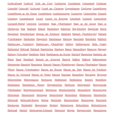
Großwallstadt
Großweil
Grub am Forst
Gruibingen
Grundsheim
Grünenbach
Grünkraut
Grünsfeld
Grünwald
Gschwend
Gstadt am Chiemsee
Guggenhausen
Güglingen
Gundelfingen
Gundelfingen an der Donau
Gundelsheim
Gundremmingen
Gunningen
Güntersleben
Günzach
Günzburg
Gunzenhausen
Gutach
Gutach im Breisgau
Gütenbach
Guteneck
Gutenstetten
Gutenzell-Hürbel
Gütersloh
Guttenberg
Haag (Oberfranken)
Haag an der Amper
Haag in
Oberbayern
Haar
Haarbach
Habach
Hachenburg
Hafenlohr
Häg-Ehrsberg
Hagelstadt
Hagen
Hagenbach
Hagenbüchach
Hagnau am Bodensee
Hahnbach
Haibach (Niederbayern)
Haibach
(Unterfranken)
Haidmühle
Haigerloch
Haimhausen
Haiming
Hainsfarth
Haiterbach
Halblech
Haldenwang (Günzburg)
Haldenwang (Oberallgäu)
Halfing
Hallbergmoos
Halle (Saale)
Hallerndorf
Hallstadt
Halsbach
Hambrücken
Hamburg
Hamm
Hammelburg
Hannover
Happurg
Harburg (Schwaben)
Hardheim
Hardt
Hardthausen am Kocher
Harsdorf
Hartenstein
Hartheim am
Rhein
Hasel
Haselbach
Haslach im Kinzigtal
Hasloch
Haßfurt
Haßloch
Haßmersheim
Hattenhofen
Haundorf
Haunsheim
Hausach
Hausen (Niederbayern)
Hausen (Oberfranken)
Hausen
(Rhön)
Hausen (Unterfranken)
Hausen am Bussen
Hausen am Tann
Hausen bei Würzburg
Hausen im Wiesental
Hausen ob Verena
Häusern
Hausham
Hauzenberg
Hawangen
Hayingen
Hebertsfelden
Hebertshausen
Hechingen
Heddesbach
Heddesheim
Heideck
Heidelberg
Heidenheim
Heidenheim (Brenz)
Heigenbrücken
Heilbronn
Heiligenberg
Heiligenstadt
(Oberfranken)
Heiligkreuzsteinach
Heilsbronn
Heimbuchenthal
Heimenkirch
Heimertingen
Heimsheim
Heinersreuth
Heiningen
Heinrichsthal
Heitersheim
Heldenstein
Helmbrechts
Helmstadt
Helmstadt-Bargen
Hemau
Hemhofen
Hemmersheim
Hemmingen
Hemsbach
Hendungen
Henfenfeld
Hengersberg
Hepberg
Herbertingen
Herbolzheim
Herbrechtingen
Herbstadt
Herdorf
Herdwangen-Schönach
Heretsried
Hergatz
Hergensweiler
Hermaringen