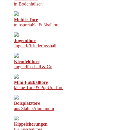
in Bodenhülsen
Mobile Tore
transportable Fußballtore
Jugendtore
Jugend-/Kinderfussball
Kleinfeldtore
Jugendfussball & Co
Mini-Fußballtore
kleine Tore & PopUp-Tore
Bolzplatztore
aus Stahl-/Aluminium
Kippsicherungen
für Fussballtore