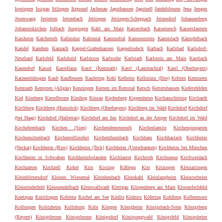
Ispringen
Issigau
Ittlingen
Itzgrund
Jachenau
Jagsthausen
Jagstzell
Jandelsbrunn
Jena
Jengen
Jesenwang
Jestetten
Jettenbach
Jettingen
Jettingen-Scheppach
Jetzendorf
Johannesberg
Johanniskirchen
Julbach
Jungingen
Kahl am Main
Kaisersbach
Kaisersesch
Kaiserslautern
Kaisheim
Kalchreuth
Kallmünz
Kaltental
Kammeltal
Kammerstein
Kammlach
Kämpfelbach
Kandel
Kandern
Kanzach
Kappel-Grafenhausen
Kappelrodeck
Karbach
Karlsbad
Karlsdorf-
Neuthard
Karlsfeld
Karlshuld
Karlskron
Karlsruhe
Karlstadt
Karlstein am Main
Karsbach
Kasendorf
Kassel
Kastellaun
Kastl (Kemnath)
Kastl (Lauterachtal)
Kastl (Oberbayern)
Katzenelnbogen
Kaub
Kaufbeuren
Kaufering
Kehl
Kelheim
Kellmünz (Iller)
Keltern
Kemmern
Kemnath
Kempten (Allgäu)
Kenzingen
Kernen im Remstal
Ketsch
Kettershausen
Kiefersfelden
Kiel
Kienberg
Kieselbronn
Kinding
Kinsau
Kipfenberg
Kippenheim
Kirchanschöring
Kirchardt
Kirchberg
Kirchberg (Hunsrück)
Kirchberg (Oberbayern)
Kirchberg im Wald
Kirchdorf
Kirchdorf
(bei Haag)
Kirchdorf (Hallertau)
Kirchdorf am Inn
Kirchdorf an der Amper
Kirchdorf im Wald
Kirchehrenbach
Kirchen (Sieg)
Kirchendemenreuth
Kirchenlamitz
Kirchenpingarten
Kirchensittenbach
Kirchentellinsfurt
Kirchenthumbach
Kirchham
Kirchhaslach
Kirchheim
(Neckar)
Kirchheim (Ries)
Kirchheim (Teck)
Kirchheim (Unterfranken)
Kirchheim bei München
Kirchheim in Schwaben
Kirchheimbolanden
Kirchlauter
Kirchroth
Kirchseeon
Kirchweidach
Kirchzarten
Kirchzell
Kirkel
Kirn
Kissing
Kißlegg
Kist
Kitzingen
Kleinaitingen
Kleinblittersdorf
Kleines Wiesental
Kleinheubach
Kleinkahl
Kleinlangheim
Kleinostheim
Kleinrinderfeld
Kleinsendelbach
Kleinwallstadt
Klettgau
Klingenberg am Main
Klosterlechfeld
Knetzgau
Knittlingen
Koblenz
Kochel am See
Köditz
Ködnitz
Köfering
Kohlberg
Kolbermoor
Kolbingen
Kolitzheim
Kollnburg
Köln
Köngen
Königheim
Königsbach-Stein
Königsberg
(Bayern)
Königsbronn
Königsbrunn
Königsdorf
Königseggwald
Königsfeld
Königsheim