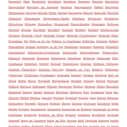
Hermeskeil
Herne
Heroldsbach
Heroldsberg
Heroldstatt
Herrenberg
Herrieden
Herrischried
Herrngiersdorf
Herrsching am Ammersee
Hersbruck
Herzogenaurach
Heßdorf
Hessigheim
Hettenshausen
Hettingen
Hettstadt
Hetzles
Heubach
Heuchlingen
Heustreu
Heusweiler
Heuweiler
Hildesheim
Hildrizhausen
Hilgertshausen-Tandern
Hillesheim
Hilpoltstein
Hiltenfingen
Hiltpoltstein
Hilzingen
Himmelkron
Himmelstadt
Hinterschmiding
Hinterzarten
Hirrlingen
Hirschaid
Hirschau
Hirschbach
Hirschberg
Hitzhofen
Höchberg
Hochdorf
Höchenschwand
Höchheim
Höchstadt (Aisch)
Höchstädt (Donau)
Höchstädt (Fichtelgebirge)
Hochstadt (Main)
Hockenheim
Hof
Höfen an der Enz
Hofheim in Unterfranken
Hofkirchen
Hofstetten
Hohberg
Hohenaltheim
Hohenau
Hohenberg an der Eger
Hohenbrunn
Hohenburg
Hohenfels
Hohenfurch
Hohenkammer
Höhenkirchen-Siegertsbrunn
Hohenlinden
Hohenpeißenberg
Hohenpolding
Hohenroth
Hohenstadt
Hohenstein
Hohentengen
Hohenthann
Hohenwart
Hohenwarth
Höhr-
Grenzhausen
Hollenbach
Hollfeld
Hollstadt
Holzgerlingen
Holzgünz
Holzheim (Dillingen)
Holzheim (Donau-Ries)
Holzheim (Neu-Ulm)
Holzheim am Forst
Holzkirch
Holzkirchen
(Oberbayern)
Holzkirchen (Unterfranken)
Holzmaden
Homburg
Hopferau
Höpfingen
Horb am
Neckar
Horben
Horgau
Horgenzell
Hörgertshausen
Hornbach
Hornberg
Hösbach
Höslwang
Hoßkirch
Höttingen
Hüffenhardt
Hüfingen
Hügelsheim
Huglfing
Huisheim
Hülben
Hummeltal
Hunderdorf
Hunding
Hurlach
Hutthurm
Hüttisheim
Hüttlingen
Ibach
Ichenhausen
Icking
Idar-
Oberstein
Iffeldorf
Iffezheim
Igensdorf
Igersheim
Iggensbach
Iggingen
Igling
Ihringen
Ihrlerstein
Illerkirchberg
Illerrieden
Illertissen
Illesheim
Illingen
Illmensee
Illschwang
Ilmmünster
Ilsfeld
Ilshofen
Ilvesheim
Immendingen
Immenreuth
Immenstaad am Bodensee
Immenstadt im Allgäu
Inchenhofen
Ingelfingen
Ingelheim am Rhein
Ingenried
Ingersheim
Ingoldingen
Ingolstadt
Innernzell
Inning am Ammersee
Inning am Holz
Insingen
Inzell
Inzigkofen
Inzlingen
Iphofen
Ippesheim
Ipsheim
Irchenrieth
Irlbach
Irndorf
Irschenberg
Irsee
Isen
Ismaning
Isny im Allgäu