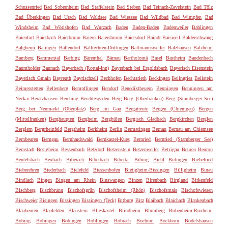
Schussenried
Bad Sobernheim
Bad Staffelstein
Bad Steben
Bad Teinach-Zavelstein
Bad Tölz
Bad Überkingen
Bad Urach
Bad Waldsee
Bad Wiessee
Bad Wildbad
Bad Wimpfen
Bad
Windsheim
Bad Wörishofen
Bad Wurzach
Baden
Baden-Baden
Badenweiler
Bahlingen
Baienfurt
Baierbach
Baierbrunn
Baiern
Baiersbronn
Baiersdorf
Baindt
Baisweil
Balderschwang
Balgheim
Balingen
Ballendorf
Ballrechten-Dottingen
Baltmannsweiler
Balzhausen
Balzheim
Bamberg
Bammental
Barbing
Bärenthal
Bärnau
Bartholomä
Basel
Bastheim
Baudenbach
Baumholder
Baunach
Bayerbach (Rottal-Inn)
Bayerbach bei Ergoldsbach
Bayerisch Eisenstein
Bayerisch Gmain
Bayreuth
Bayrischzell
Bechhofen
Bechtsrieth
Beckingen
Beilngries
Beilstein
Beimerstetten
Bellenberg
Bempflingen
Bendorf
Benediktbeuern
Benningen
Benningen am
Neckar
Beratzhausen
Berching
Berchtesgaden
Berg
Berg (Oberfranken)
Berg (Starnberger See)
Berg bei Neumarkt (Oberpfalz)
Berg im Gau
Bergatreute
Bergen (Chiemgau)
Bergen
(Mittelfranken)
Berghaupten
Bergheim
Berghülen
Bergisch Gladbach
Bergkirchen
Berglen
Berglern
Bergrheinfeld
Bergtheim
Berkheim
Berlin
Bermatingen
Bernau
Bernau am Chiemsee
Bernbeuren
Berngau
Bernhardswald
Bernkastel-Kues
Bernried
Bernried (Starnberger See)
Bernstadt
Besigheim
Bessenbach
Betzdorf
Betzenstein
Betzenweiler
Betzigau
Beuren
Beuron
Beutelsbach
Bexbach
Biberach
Biberbach
Bibertal
Biburg
Bichl
Bidingen
Biebelried
Bieberehren
Biederbach
Bielefeld
Biessenhofen
Bietigheim-Bissingen
Billigheim
Binau
Bindlach
Bingen
Bingen am Rhein
Binswangen
Binzen
Birenbach
Birgland
Birkenfeld
Bischberg
Bischbrunn
Bischofsgrün
Bischofsheim (Rhön)
Bischofsmais
Bischofswiesen
Bischweier
Bisingen
Bissingen
Bissingen (Teck)
Bitburg
Bitz
Blaibach
Blaichach
Blankenbach
Blaubeuren
Blaufelden
Blaustein
Blieskastel
Blindheim
Blumberg
Bobenheim-Roxheim
Böbing
Bobingen
Böbingen
Böblingen
Böbrach
Bochum
Bockhorn
Bodelshausen