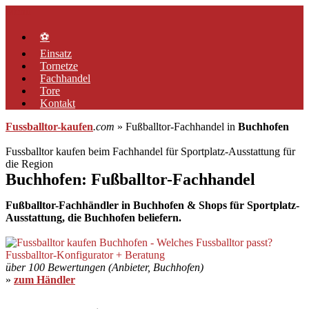
Zum
Menü
Inhalt
springen
⚽
Einsatz
Tornetze
Fachhandel
Tore
Kontakt
Fussballtor-kaufen
.com
» Fußballtor-Fachhandel in
Buchhofen
Fussballtor kaufen beim Fachhandel für Sportplatz-Ausstattung für
die Region
Buchhofen: Fußballtor-Fachhandel
Fußballtor-Fachhändler in Buchhofen & Shops für Sportplatz-
Ausstattung, die Buchhofen beliefern.
über 100 Bewertungen (Anbieter, Buchhofen)
»
zum Händler