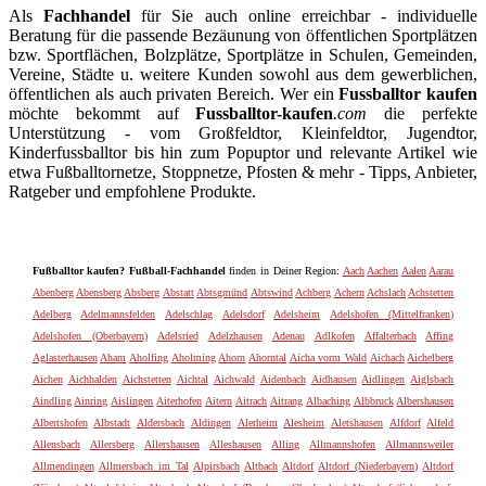
Als
Fachhandel
für Sie auch online erreichbar - individuelle
Beratung für die passende Bezäunung von öffentlichen Sportplätzen
bzw. Sportflächen, Bolzplätze, Sportplätze in Schulen, Gemeinden,
Vereine, Städte u. weitere Kunden sowohl aus dem gewerblichen,
öffentlichen als auch privaten Bereich. Wer ein
Fussballtor kaufen
möchte bekommt auf
Fussballtor-kaufen
.com
die perfekte
Unterstützung - vom Großfeldtor, Kleinfeldtor, Jugendtor,
Kinderfussballtor bis hin zum Popuptor und relevante Artikel wie
etwa Fußballtornetze, Stoppnetze, Pfosten & mehr - Tipps, Anbieter,
Ratgeber und empfohlene Produkte.
Fußballtor kaufen? Fußball-Fachhandel
finden in Deiner Region:
Aach
Aachen
Aalen
Aarau
Abenberg
Abensberg
Absberg
Abstatt
Abtsgmünd
Abtswind
Achberg
Achern
Achslach
Achstetten
Adelberg
Adelmannsfelden
Adelschlag
Adelsdorf
Adelsheim
Adelshofen (Mittelfranken)
Adelshofen (Oberbayern)
Adelsried
Adelzhausen
Adenau
Adlkofen
Affalterbach
Affing
Aglasterhausen
Aham
Aholfing
Aholming
Ahorn
Ahorntal
Aicha vorm Wald
Aichach
Aichelberg
Aichen
Aichhalden
Aichstetten
Aichtal
Aichwald
Aidenbach
Aidhausen
Aidlingen
Aiglsbach
Aindling
Ainring
Aislingen
Aiterhofen
Aitern
Aitrach
Aitrang
Albaching
Albbruck
Albershausen
Albertshofen
Albstadt
Aldersbach
Aldingen
Alerheim
Alesheim
Aletshausen
Alfdorf
Alfeld
Allensbach
Allersberg
Allershausen
Alleshausen
Alling
Allmannshofen
Allmannsweiler
Allmendingen
Allmersbach im Tal
Alpirsbach
Altbach
Altdorf
Altdorf (Niederbayern)
Altdorf