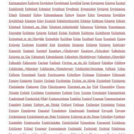
Emtmannsberg
Endingen
Engelsberg
Engelsbrand
Engelthal
Engen
Engstingen
Eningen
Ensdorf
Enzklösterle
Epfenbach
Epfendorf
Eppelborn
Eppelheim
Eppenschlag
Eppingen
Eppishausen
Erbach
Erbendorf
Erding
Erdmannhausen
Erdweg
Eresing
Erfurt
Ergersheim
Ergolding
Ergoldsbach
Erharting
Ering
Eriskirch
Erkenbrechtsweiler
Erkheim
Erlabrunn
Erlangen
Erlbach
Erlenbach
Erlenbach am Main
Erlenbach beiheidenfeld
Erlenmoos
Erligheim
Ermershausen
Ernsgaden
Erolzheim
Ertingen
Eschach
Eschau
Eschbach
Eschbronn
Eschelbronn
Eschenbach
Eschenbach in der Oberpfalz
Eschenlohe
Eschlkam
Eslarn
Esselbach
Essen
Essenbach
Essing
Essingen
Esslingen
Estenfeld
Ettal
Ettenheim
Ettenstatt
Ettlingen
Ettringen
Etzelwang
Etzenricht
Euerbach
Euerdorf
Eurasburg (Oberbayern)
Eurasburg (Schwaben)
Eußenheim
Eutingen im Gäu
Fahrenbach
Fahrenzhausen
Falkenberg (Niederbayern)
Falkenberg (Oberpfalz)
Falkenfels
Falkenstein
Farchant
Faulbach
Feichten an der Alz
Feilitzsch
Feldafing
Feldberg
Feldkirchen (München)
Feldkirchen (Niederbayern)
Feldkirchen-Westerham
Fellbach
Fellen
Fellheim
Fensterbach
Feucht
Feuchtwangen
Fichtelberg
Fichtenau
Fichtenberg
Filderstadt
Finning
Finningen
Finsing
Fischach
Fischbachau
Fischen im Allgäu
Fischerbach
Fischingen
Flachslanden
Fladungen
Flein
Fleischwangen
Flintsbach am Inn
Floß
Flossenbürg
Fluorn-
Winzeln
Forbach
Forchheim
Forchtenberg
Forheim
Forst
Forstern
Forstinning
Frammersbach
Frankenhardt
Frankenthal (Pfalz)
Frankenwinheim
Frankfurt
Frasdorf
Frauenau
Frauenneuharting
Fraunberg
Freiamt
Freiberg am Neckar
Freiburg
Freihung
Freilassing
Freinsheim
Freisen
Freising
Fremdingen
Frensdorf
Freudenberg
Freudenstadt
Freudental
Freystadt
Freyung
Frickenhausen
Frickenhausen am Main
Frickingen
Fridingen an der Donau
Fridolfing
Friedberg
Friedenfels
Friedenweiler
Friedrichshafen
Friedrichsthal
Friesenheim
Friesenried
Friolzheim
Frittlingen
Fröhnd
Fronreute
Frontenhausen
Fuchsmühl
Fuchsstadt
Fuchstal
Fünfstetten