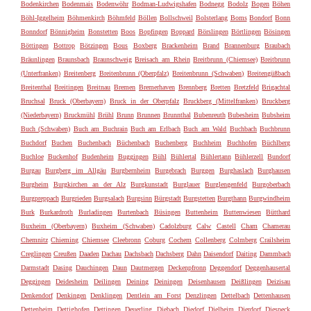
Bodenkirchen
Bodenmais
Bodenwöhr
Bodman-Ludwigshafen
Bodnegg
Bodolz
Bogen
Böhen
Böhl-Iggelheim
Böhmenkirch
Böhmfeld
Böllen
Bollschweil
Bolsterlang
Boms
Bondorf
Bonn
Bonndorf
Bönnigheim
Bonstetten
Boos
Bopfingen
Boppard
Börslingen
Börtlingen
Bösingen
Böttingen
Bottrop
Bötzingen
Bous
Boxberg
Brackenheim
Brand
Brannenburg
Braubach
Bräunlingen
Braunsbach
Braunschweig
Breisach am Rhein
Breitbrunn (Chiemsee)
Breitbrunn
(Unterfranken)
Breitenberg
Breitenbrunn (Oberpfalz)
Breitenbrunn (Schwaben)
Breitengüßbach
Breitenthal
Breitingen
Breitnau
Bremen
Bremerhaven
Brennberg
Bretten
Bretzfeld
Brigachtal
Bruchsal
Bruck (Oberbayern)
Bruck in der Oberpfalz
Bruckberg (Mittelfranken)
Bruckberg
(Niederbayern)
Bruckmühl
Brühl
Brunn
Brunnen
Brunnthal
Bubenreuth
Bubesheim
Bubsheim
Buch (Schwaben)
Buch am Buchrain
Buch am Erlbach
Buch am Wald
Buchbach
Buchbrunn
Buchdorf
Buchen
Buchenbach
Büchenbach
Buchenberg
Buchheim
Buchhofen
Büchlberg
Buchloe
Buckenhof
Budenheim
Buggingen
Bühl
Bühlertal
Bühlertann
Bühlerzell
Bundorf
Burgau
Burgberg im Allgäu
Burgbernheim
Burgebrach
Burggen
Burghaslach
Burghausen
Burgheim
Burgkirchen an der Alz
Burgkunstadt
Burglauer
Burglengenfeld
Burgoberbach
Burgpreppach
Burgrieden
Burgsalach
Burgsinn
Bürgstadt
Burgstetten
Burgthann
Burgwindheim
Burk
Burkardroth
Burladingen
Burtenbach
Büsingen
Buttenheim
Buttenwiesen
Bütthard
Buxheim (Oberbayern)
Buxheim (Schwaben)
Cadolzburg
Calw
Castell
Cham
Chamerau
Chemnitz
Chieming
Chiemsee
Cleebronn
Coburg
Cochem
Collenberg
Colmberg
Crailsheim
Creglingen
Creußen
Daaden
Dachau
Dachsbach
Dachsberg
Dahn
Daisendorf
Daiting
Dammbach
Darmstadt
Dasing
Dauchingen
Daun
Dautmergen
Deckenpfronn
Deggendorf
Deggenhausertal
Deggingen
Deidesheim
Deilingen
Deining
Deiningen
Deisenhausen
Deißlingen
Deizisau
Denkendorf
Denkingen
Denklingen
Dentlein am Forst
Denzlingen
Dettelbach
Dettenhausen
Dettenheim
Dettighofen
Dettingen
Deuerling
Diebach
Diedorf
Dielheim
Dierdorf
Diespeck