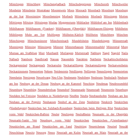
Mömlingen
Mönchberg
Mönchengladbach
Mönchsdeggingen
Mönchsroth
Mönchweiler
Monheim
Mönsheim
Montabaur
Moorenweis
Moos
Moosach
Moosbach
Moosburg
Moosburg
an der Isar
Moosinning
Moosthenning
Morbach
Mörnsheim
Mosbach
Mössingen
Motten
Möttingen
Mötzing
Mötzingen
Mudau
Muggensturm
Mühlacker
Mühldorf am Inn
Mühlenbach
Mühlhausen
Mühlhausen (Franken)
Mühlhausen (Oberpfalz)
Mühlhausen-Ehingen
Mühlheim
Mühlingen
Muhr am See
Mulfingen
Mülheim-Kärlich
Müllheim
Münchberg
München
Münchingen
Münchsmünster
Münchsteinach
Mundelsheim
Munderkingen
Münnerstadt
Munningen
Münsing
Münsingen
Münster
Münsterhausen
Münstermaifeld
Münstertal
Murg
Murnau am Staffelsee
Murr
Murrhardt
Mutlangen
Mutterstadt
Nabburg
Nagel
Nagold
Naila
Nalbach
Namborn
Nandlstadt
Nassau
Nassenfels
Nastätten
Nattheim
Neckarbischofsheim
Neckargemünd
Neckargerach
Neckarsulm
Neckartailfingen
Neckartenzlingen
Neckarwestheim
Neckarzimmern
Neenstetten
Nehren
Neidenstein
Neidlingen
Nellingen
Nennslingen
Nerenstetten
Neresheim
Nersingen
Nesselwang
Neu-Ulm
Neubeuern
Neubiberg
Neubrunn
Neubulach
Neuburg
am Inn
Neuburg an der Donau
Neuburg an der Kammel
Neuching
Neudenau
Neudrossenfeld
Neuenburg
Neuenbürg
Neuendettelsau
Neuendorf
Neuenmarkt
Neuenstadt
Neuenstein
Neuerburg
Neufahrn bei Freising
Neufahrn in Niederbayern
Neuffen
Neufra
Neufraunhofen
Neuhaus am Inn
Neuhaus an der Pegnitz
Neuhausen
Neuhof an der Zenn
Neuhütten
Neukirch
Neukirchen
(Niederbayern)
Neukirchen bei Sulzbach-Rosenberg
Neukirchen beim Heiligen Blut
Neukirchen
vorm Wald
Neukirchen-Balbini
Neuler
Neulingen
Neulußheim
Neumarkt in der Oberpfalz
Neumarkt-Sankt Veit
Neunburg vorm Wald
Neunkirchen
Neunkirchen (Unterfranken)
Neunkirchen am Brand
Neunkirchen am Sand
Neuötting
Neureichenau
Neuried
Neusäß
Neuschönau
Neusitz
Neusorg
Neuss
Neustadt am Kulm
Neustadt am Main
Neustadt an der