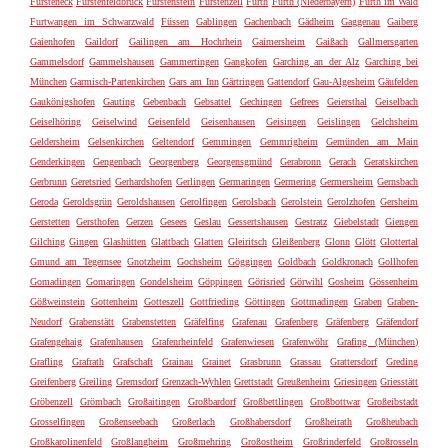
Fürsteneck
Fürstenfeldbruck
Fürstenstein
Fürstenzell
Fürth
Furth (Niederbayern)
Furth im Wald
Furtwangen im Schwarzwald
Füssen
Gablingen
Gachenbach
Gädheim
Gaggenau
Gaiberg
Gaienhofen
Gaildorf
Gailingen am Hochrhein
Gaimersheim
Gaißach
Gallmersgarten
Gammelsdorf
Gammelshausen
Gammertingen
Gangkofen
Garching an der Alz
Garching bei
München
Garmisch-Partenkirchen
Gars am Inn
Gärtringen
Gattendorf
Gau-Algesheim
Gäufelden
Gaukönigshofen
Gauting
Gebenbach
Gebsattel
Gechingen
Gefrees
Geiersthal
Geiselbach
Geiselhöring
Geiselwind
Geisenfeld
Geisenhausen
Geisingen
Geislingen
Gelchsheim
Geldersheim
Gelsenkirchen
Geltendorf
Gemmingen
Gemmrigheim
Gemünden am Main
Genderkingen
Gengenbach
Georgenberg
Georgensgmünd
Gerabronn
Gerach
Geratskirchen
Gerbrunn
Geretsried
Gerhardshofen
Gerlingen
Germaringen
Germering
Germersheim
Gernsbach
Geroda
Geroldsgrün
Geroldshausen
Gerolfingen
Gerolsbach
Gerolstein
Gerolzhofen
Gersheim
Gerstetten
Gersthofen
Gerzen
Gesees
Geslau
Gessertshausen
Gestratz
Giebelstadt
Giengen
Gilching
Gingen
Glashütten
Glattbach
Glatten
Gleiritsch
Gleißenberg
Glonn
Glött
Glottertal
Gmund am Tegernsee
Gnotzheim
Gochsheim
Göggingen
Goldbach
Goldkronach
Gollhofen
Gomadingen
Gomaringen
Gondelsheim
Göppingen
Görisried
Görwihl
Gosheim
Gössenheim
Gößweinstein
Gottenheim
Gotteszell
Gottfrieding
Göttingen
Gottmadingen
Graben
Graben-
Neudorf
Grabenstätt
Grabenstetten
Gräfelfing
Grafenau
Grafenberg
Gräfenberg
Gräfendorf
Grafengehaig
Grafenhausen
Grafenrheinfeld
Grafenwiesen
Grafenwöhr
Grafing (München)
Grafling
Grafrath
Grafschaft
Grainau
Grainet
Grasbrunn
Grassau
Grattersdorf
Greding
Greifenberg
Greiling
Gremsdorf
Grenzach-Wyhlen
Grettstadt
Greußenheim
Griesingen
Griesstätt
Gröbenzell
Grömbach
Großaitingen
Großbardorf
Großbettlingen
Großbottwar
Großeibstadt
Grosselfingen
Großenseebach
Großerlach
Großhabersdorf
Großheirath
Großheubach
Großkarolinenfeld
Großlangheim
Großmehring
Großostheim
Großrinderfeld
Großrosseln