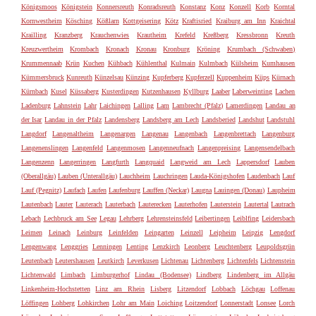
Königsmoos
Königstein
Konnersreuth
Konradsreuth
Konstanz
Konz
Konzell
Korb
Korntal
Kornwestheim
Kösching
Kößlarn
Kottgeisering
Kötz
Kraftisried
Kraiburg am Inn
Kraichtal
Krailling
Kranzberg
Krauchenwies
Krautheim
Krefeld
Kreßberg
Kressbronn
Kreuth
Kreuzwertheim
Krombach
Kronach
Kronau
Kronburg
Kröning
Krumbach (Schwaben)
Krummennaab
Krün
Kuchen
Kühbach
Kühlenthal
Kulmain
Kulmbach
Külsheim
Kumhausen
Kümmersbruck
Kunreuth
Künzelsau
Künzing
Kupferberg
Kupferzell
Kuppenheim
Küps
Kürnach
Kürnbach
Kusel
Küssaberg
Kusterdingen
Kutzenhausen
Kyllburg
Laaber
Laberweinting
Lachen
Ladenburg
Lahnstein
Lahr
Laichingen
Lalling
Lam
Lambrecht (Pfalz)
Lamerdingen
Landau an
der Isar
Landau in der Pfalz
Landensberg
Landsberg am Lech
Landsberied
Landshut
Landstuhl
Langdorf
Langenaltheim
Langenargen
Langenau
Langenbach
Langenbrettach
Langenburg
Langenenslingen
Langenfeld
Langenmosen
Langenneufnach
Langenpreising
Langensendelbach
Langenzenn
Langerringen
Langfurth
Langquaid
Langweid am Lech
Lappersdorf
Lauben
(Oberallgäu)
Lauben (Unterallgäu)
Lauchheim
Lauchringen
Lauda-Königshofen
Laudenbach
Lauf
Lauf (Pegnitz)
Laufach
Laufen
Laufenburg
Lauffen (Neckar)
Laugna
Lauingen (Donau)
Laupheim
Lautenbach
Lauter
Lauterach
Lauterbach
Lauterecken
Lauterhofen
Lauterstein
Lautertal
Lautrach
Lebach
Lechbruck am See
Legau
Lehrberg
Lehrensteinsfeld
Leibertingen
Leiblfing
Leidersbach
Leimen
Leinach
Leinburg
Leinfelden
Leingarten
Leinzell
Leipheim
Leipzig
Lengdorf
Lengenwang
Lenggries
Lenningen
Lenting
Lenzkirch
Leonberg
Leuchtenberg
Leupoldsgrün
Leutenbach
Leutershausen
Leutkirch
Leverkusen
Lichtenau
Lichtenberg
Lichtenfels
Lichtenstein
Lichtenwald
Limbach
Limburgerhof
Lindau (Bodensee)
Lindberg
Lindenberg im Allgäu
Linkenheim-Hochstetten
Linz am Rhein
Lisberg
Litzendorf
Lobbach
Löchgau
Loffenau
Löffingen
Lohberg
Lohkirchen
Lohr am Main
Loiching
Loitzendorf
Lonnerstadt
Lonsee
Lorch