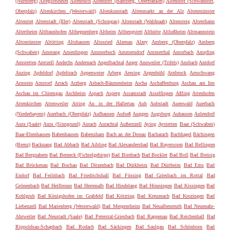
(Nürnberg)
Alteglofsheim
Altenbuch
Altendorf (Bamberg, Oberfranken)
Altendorf (Schwandorf,
Oberpfalz)
Altenkirchen (Westerwald)
Altenkunstadt
Altenmarkt an der Alz
Altenmünster
Altenriet
Altenstadt (Iller)
Altenstadt (Schongau)
Altenstadt (Waldnaab)
Altensteig
Altenthann
Altertheim
Altfraunhofen
Althegnenberg
Altheim
Althengstett
Althütte
Altlußheim
Altmannstein
Altomünster
Altötting
Altshausen
Altusried
Alzenau
Alzey
Amberg (Oberpfalz)
Amberg
(Schwaben)
Amerang
Amerdingen
Ammerbuch
Ammerndorf
Ammerthal
Amorbach
Ampfing
Amstetten
Amtzell
Andechs
Andernach
Angelbachtal
Anger
Annweiler (Trifels)
Ansbach
Antdorf
Anzing
Apfeldorf
Apfeltrach
Appenweier
Arberg
Aresing
Argenbühl
Arnbruck
Arnschwang
Arnstein
Arnstorf
Arrach
Arzberg
Asbach-Bäumenheim
Ascha
Aschaffenburg
Aschau am Inn
Aschau im Chiemgau
Aschheim
Aspach
Asperg
Assamstadt
Asselfingen
Aßling
Attenhofen
Attenkirchen
Attenweiler
Atting
Au in der Hallertau
Aub
Aubstadt
Auenwald
Auerbach
(Niederbayern)
Auerbach (Oberpfalz)
Aufhausen
Aufseß
Auggen
Augsburg
Auhausen
Aulendorf
Aura (Saale)
Aura (Sinngrund)
Aurach
Aurachtal
Außernzell
Aying
Aystetten
Baar (Schwaben)
Baar-Ebenhausen
Babenhausen
Babensham
Bach an der Donau
Bacharach
Bachhagel
Bächingen
(Brenz)
Backnang
Bad Abbach
Bad Aibling
Bad Alexandersbad
Bad Bayersoien
Bad Bellingen
Bad Bergzabern
Bad Berneck (Fichtelgebirge)
Bad Birnbach
Bad Bocklet
Bad Boll
Bad Breisig
Bad Brückenau
Bad Buchau
Bad Ditzenbach
Bad Dürkheim
Bad Dürrheim
Bad Ems
Bad
Endorf
Bad Feilnbach
Bad Friedrichshall
Bad Füssing
Bad Griesbach im Rottal
Bad
Grönenbach
Bad Heilbrunn
Bad Herrenalb
Bad Hindelang
Bad Hönningen
Bad Kissingen
Bad
Kohlgrub
Bad Königshofen im Grabfeld
Bad Kötzting
Bad Kreuznach
Bad Krozingen
Bad
Liebenzell
Bad Marienberg (Westerwald)
Bad Mergentheim
Bad Neualbenreuth
Bad Neuenahr-
Ahrweiler
Bad Neustadt (Saale)
Bad Peterstal-Griesbach
Bad Rappenau
Bad Reichenhall
Bad
Rippoldsau-Schapbach
Bad Rodach
Bad Säckingen
Bad Saulgau
Bad Schönborn
Bad