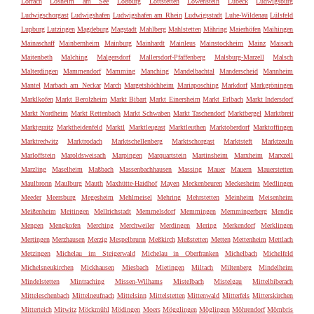
Lörrach
Losheim am See
Loßburg
Lottstetten
Löwenstein
Lübeck
Ludwigsburg
Ludwigschorgast
Ludwigshafen
Ludwigshafen am Rhein
Ludwigsstadt
Luhe-Wildenau
Lülsfeld
Lupburg
Lutzingen
Magdeburg
Magstadt
Mahlberg
Mahlstetten
Mähring
Maierhöfen
Maihingen
Mainaschaff
Mainbernheim
Mainburg
Mainhardt
Mainleus
Mainstockheim
Mainz
Maisach
Maitenbeth
Malching
Malgersdorf
Mallersdorf-Pfaffenberg
Malsburg-Marzell
Malsch
Malterdingen
Mammendorf
Mamming
Manching
Mandelbachtal
Manderscheid
Mannheim
Mantel
Marbach am Neckar
March
Margetshöchheim
Mariaposching
Markdorf
Markgröningen
Marklkofen
Markt Berolzheim
Markt Bibart
Markt Einersheim
Markt Erlbach
Markt Indersdorf
Markt Nordheim
Markt Rettenbach
Markt Schwaben
Markt Taschendorf
Marktbergel
Marktbreit
Marktgraitz
Marktheidenfeld
Marktl
Marktleugast
Marktleuthen
Marktoberdorf
Marktoffingen
Marktredwitz
Marktrodach
Marktschellenberg
Marktschorgast
Marktsteft
Marktzeuln
Marloffstein
Maroldsweisach
Marpingen
Marquartstein
Martinsheim
Marxheim
Marxzell
Marzling
Maselheim
Maßbach
Massenbachhausen
Massing
Mauer
Mauern
Mauerstetten
Maulbronn
Maulburg
Mauth
Maxhütte-Haidhof
Mayen
Meckenbeuren
Meckesheim
Medlingen
Meeder
Meersburg
Megesheim
Mehlmeisel
Mehring
Mehrstetten
Meinheim
Meisenheim
Meißenheim
Meitingen
Mellrichstadt
Memmelsdorf
Memmingen
Memmingerberg
Mendig
Mengen
Mengkofen
Merching
Merchweiler
Merdingen
Mering
Merkendorf
Merklingen
Mertingen
Merzhausen
Merzig
Mespelbrunn
Meßkirch
Meßstetten
Metten
Mettenheim
Mettlach
Metzingen
Michelau im Steigerwald
Michelau in Oberfranken
Michelbach
Michelfeld
Michelsneukirchen
Mickhausen
Miesbach
Mietingen
Miltach
Miltenberg
Mindelheim
Mindelstetten
Mintraching
Missen-Wilhams
Mistelbach
Mistelgau
Mittelbiberach
Mitteleschenbach
Mittelneufnach
Mittelsinn
Mittelstetten
Mittenwald
Mitterfels
Mitterskirchen
Mitterteich
Mitwitz
Möckmühl
Mödingen
Moers
Mögglingen
Möglingen
Möhrendorf
Mömbris