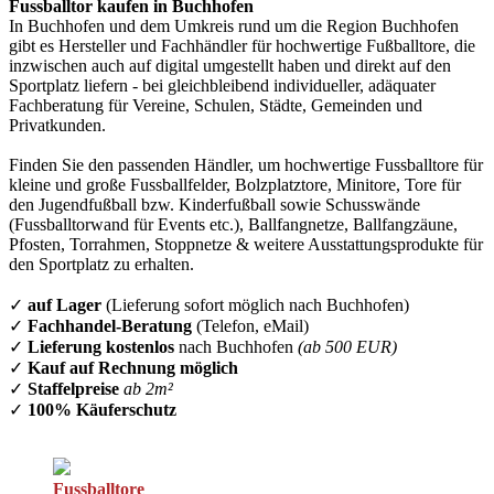
Fussballtor kaufen in Buchhofen
In Buchhofen und dem Umkreis rund um die Region Buchhofen
gibt es Hersteller und Fachhändler für hochwertige Fußballtore, die
inzwischen auch auf digital umgestellt haben und direkt auf den
Sportplatz liefern - bei gleichbleibend individueller, adäquater
Fachberatung für Vereine, Schulen, Städte, Gemeinden und
Privatkunden.
Finden Sie den passenden Händler, um hochwertige Fussballtore für
kleine und große Fussballfelder, Bolzplatztore, Minitore, Tore für
den Jugendfußball bzw. Kinderfußball sowie Schusswände
(Fussballtorwand für Events etc.), Ballfangnetze, Ballfangzäune,
Pfosten, Torrahmen, Stoppnetze & weitere Ausstattungsprodukte für
den Sportplatz zu erhalten.
✓
auf Lager
(Lieferung sofort möglich nach Buchhofen)
✓
Fachhandel-Beratung
(Telefon, eMail)
✓
Lieferung kostenlos
nach Buchhofen
(ab 500 EUR)
✓
Kauf auf Rechnung möglich
✓
Staffelpreise
ab 2m²
✓
100% Käuferschutz
Fussballtore