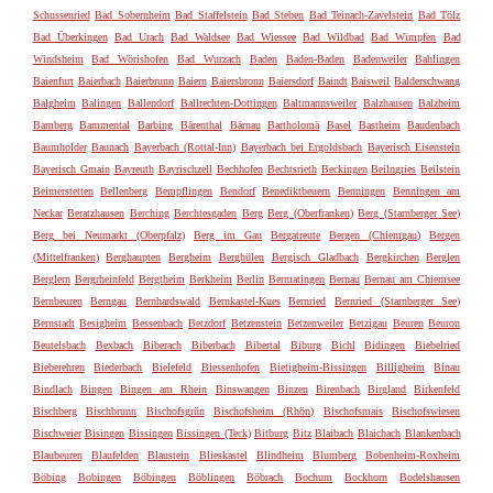
Schussenried
Bad Sobernheim
Bad Staffelstein
Bad Steben
Bad Teinach-Zavelstein
Bad Tölz
Bad Überkingen
Bad Urach
Bad Waldsee
Bad Wiessee
Bad Wildbad
Bad Wimpfen
Bad
Windsheim
Bad Wörishofen
Bad Wurzach
Baden
Baden-Baden
Badenweiler
Bahlingen
Baienfurt
Baierbach
Baierbrunn
Baiern
Baiersbronn
Baiersdorf
Baindt
Baisweil
Balderschwang
Balgheim
Balingen
Ballendorf
Ballrechten-Dottingen
Baltmannsweiler
Balzhausen
Balzheim
Bamberg
Bammental
Barbing
Bärenthal
Bärnau
Bartholomä
Basel
Bastheim
Baudenbach
Baumholder
Baunach
Bayerbach (Rottal-Inn)
Bayerbach bei Ergoldsbach
Bayerisch Eisenstein
Bayerisch Gmain
Bayreuth
Bayrischzell
Bechhofen
Bechtsrieth
Beckingen
Beilngries
Beilstein
Beimerstetten
Bellenberg
Bempflingen
Bendorf
Benediktbeuern
Benningen
Benningen am
Neckar
Beratzhausen
Berching
Berchtesgaden
Berg
Berg (Oberfranken)
Berg (Starnberger See)
Berg bei Neumarkt (Oberpfalz)
Berg im Gau
Bergatreute
Bergen (Chiemgau)
Bergen
(Mittelfranken)
Berghaupten
Bergheim
Berghülen
Bergisch Gladbach
Bergkirchen
Berglen
Berglern
Bergrheinfeld
Bergtheim
Berkheim
Berlin
Bermatingen
Bernau
Bernau am Chiemsee
Bernbeuren
Berngau
Bernhardswald
Bernkastel-Kues
Bernried
Bernried (Starnberger See)
Bernstadt
Besigheim
Bessenbach
Betzdorf
Betzenstein
Betzenweiler
Betzigau
Beuren
Beuron
Beutelsbach
Bexbach
Biberach
Biberbach
Bibertal
Biburg
Bichl
Bidingen
Biebelried
Bieberehren
Biederbach
Bielefeld
Biessenhofen
Bietigheim-Bissingen
Billigheim
Binau
Bindlach
Bingen
Bingen am Rhein
Binswangen
Binzen
Birenbach
Birgland
Birkenfeld
Bischberg
Bischbrunn
Bischofsgrün
Bischofsheim (Rhön)
Bischofsmais
Bischofswiesen
Bischweier
Bisingen
Bissingen
Bissingen (Teck)
Bitburg
Bitz
Blaibach
Blaichach
Blankenbach
Blaubeuren
Blaufelden
Blaustein
Blieskastel
Blindheim
Blumberg
Bobenheim-Roxheim
Böbing
Bobingen
Böbingen
Böblingen
Böbrach
Bochum
Bockhorn
Bodelshausen