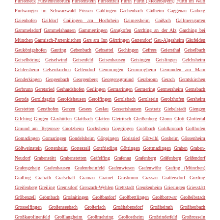
Fürsteneck
Fürstenfeldbruck
Fürstenstein
Fürstenzell
Fürth
Furth (Niederbayern)
Furth im Wald
Furtwangen im Schwarzwald
Füssen
Gablingen
Gachenbach
Gädheim
Gaggenau
Gaiberg
Gaienhofen
Gaildorf
Gailingen am Hochrhein
Gaimersheim
Gaißach
Gallmersgarten
Gammelsdorf
Gammelshausen
Gammertingen
Gangkofen
Garching an der Alz
Garching bei
München
Garmisch-Partenkirchen
Gars am Inn
Gärtringen
Gattendorf
Gau-Algesheim
Gäufelden
Gaukönigshofen
Gauting
Gebenbach
Gebsattel
Gechingen
Gefrees
Geiersthal
Geiselbach
Geiselhöring
Geiselwind
Geisenfeld
Geisenhausen
Geisingen
Geislingen
Gelchsheim
Geldersheim
Gelsenkirchen
Geltendorf
Gemmingen
Gemmrigheim
Gemünden am Main
Genderkingen
Gengenbach
Georgenberg
Georgensgmünd
Gerabronn
Gerach
Geratskirchen
Gerbrunn
Geretsried
Gerhardshofen
Gerlingen
Germaringen
Germering
Germersheim
Gernsbach
Geroda
Geroldsgrün
Geroldshausen
Gerolfingen
Gerolsbach
Gerolstein
Gerolzhofen
Gersheim
Gerstetten
Gersthofen
Gerzen
Gesees
Geslau
Gessertshausen
Gestratz
Giebelstadt
Giengen
Gilching
Gingen
Glashütten
Glattbach
Glatten
Gleiritsch
Gleißenberg
Glonn
Glött
Glottertal
Gmund am Tegernsee
Gnotzheim
Gochsheim
Göggingen
Goldbach
Goldkronach
Gollhofen
Gomadingen
Gomaringen
Gondelsheim
Göppingen
Görisried
Görwihl
Gosheim
Gössenheim
Gößweinstein
Gottenheim
Gotteszell
Gottfrieding
Göttingen
Gottmadingen
Graben
Graben-
Neudorf
Grabenstätt
Grabenstetten
Gräfelfing
Grafenau
Grafenberg
Gräfenberg
Gräfendorf
Grafengehaig
Grafenhausen
Grafenrheinfeld
Grafenwiesen
Grafenwöhr
Grafing (München)
Grafling
Grafrath
Grafschaft
Grainau
Grainet
Grasbrunn
Grassau
Grattersdorf
Greding
Greifenberg
Greiling
Gremsdorf
Grenzach-Wyhlen
Grettstadt
Greußenheim
Griesingen
Griesstätt
Gröbenzell
Grömbach
Großaitingen
Großbardorf
Großbettlingen
Großbottwar
Großeibstadt
Grosselfingen
Großenseebach
Großerlach
Großhabersdorf
Großheirath
Großheubach
Großkarolinenfeld
Großlangheim
Großmehring
Großostheim
Großrinderfeld
Großrosseln