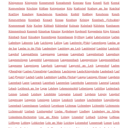
Königsmoos
Königstein
Konnersreuth
Konradsreuth
Konstanz
Konz
Konzell
Korb
Korntal
Kornwestheim
Kösching
Kößlarn
Kottgeisering
Kötz
Kraftisried
Kraiburg am Inn
Kraichtal
Krailling
Kranzberg
Krauchenwies
Krautheim
Krefeld
Kreßberg
Kressbronn
Kreuth
Kreuzwertheim
Krombach
Kronach
Kronau
Kronburg
Kröning
Krumbach (Schwaben)
Krummennaab
Krün
Kuchen
Kühbach
Kühlenthal
Kulmain
Kulmbach
Külsheim
Kumhausen
Kümmersbruck
Kunreuth
Künzelsau
Künzing
Kupferberg
Kupferzell
Kuppenheim
Küps
Kürnach
Kürnbach
Kusel
Küssaberg
Kusterdingen
Kutzenhausen
Kyllburg
Laaber
Laberweinting
Lachen
Ladenburg
Lahnstein
Lahr
Laichingen
Lalling
Lam
Lambrecht (Pfalz)
Lamerdingen
Landau an
der Isar
Landau in der Pfalz
Landensberg
Landsberg am Lech
Landsberied
Landshut
Landstuhl
Langdorf
Langenaltheim
Langenargen
Langenau
Langenbach
Langenbrettach
Langenburg
Langenenslingen
Langenfeld
Langenmosen
Langenneufnach
Langenpreising
Langensendelbach
Langenzenn
Langerringen
Langfurth
Langquaid
Langweid am Lech
Lappersdorf
Lauben
(Oberallgäu)
Lauben (Unterallgäu)
Lauchheim
Lauchringen
Lauda-Königshofen
Laudenbach
Lauf
Lauf (Pegnitz)
Laufach
Laufen
Laufenburg
Lauffen (Neckar)
Laugna
Lauingen (Donau)
Laupheim
Lautenbach
Lauter
Lauterach
Lauterbach
Lauterecken
Lauterhofen
Lauterstein
Lautertal
Lautrach
Lebach
Lechbruck am See
Legau
Lehrberg
Lehrensteinsfeld
Leibertingen
Leiblfing
Leidersbach
Leimen
Leinach
Leinburg
Leinfelden
Leingarten
Leinzell
Leipheim
Leipzig
Lengdorf
Lengenwang
Lenggries
Lenningen
Lenting
Lenzkirch
Leonberg
Leuchtenberg
Leupoldsgrün
Leutenbach
Leutershausen
Leutkirch
Leverkusen
Lichtenau
Lichtenberg
Lichtenfels
Lichtenstein
Lichtenwald
Limbach
Limburgerhof
Lindau (Bodensee)
Lindberg
Lindenberg im Allgäu
Linkenheim-Hochstetten
Linz am Rhein
Lisberg
Litzendorf
Lobbach
Löchgau
Loffenau
Löffingen
Lohberg
Lohkirchen
Lohr am Main
Loiching
Loitzendorf
Lonnerstadt
Lonsee
Lorch