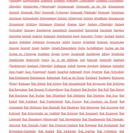
(Nürnberg)
Alteglofsheim
Altenbuch
Altendorf (Bamberg, Oberfranken)
Altendorf (Schwandorf,
Oberpfalz)
Altenkirchen (Westerwald)
Altenkunstadt
Altenmarkt an der Alz
Altenmünster
Altenriet
Altenstadt (Iller)
Altenstadt (Schongau)
Altenstadt (Waldnaab)
Altensteig
Altenthann
Altertheim
Altfraunhofen
Althegnenberg
Altheim
Althengstett
Althütte
Altlußheim
Altmannstein
Altomünster
Altötting
Altshausen
Altusried
Alzenau
Alzey
Amberg (Oberpfalz)
Amberg
(Schwaben)
Amerang
Amerdingen
Ammerbuch
Ammerndorf
Ammerthal
Amorbach
Ampfing
Amstetten
Amtzell
Andechs
Andernach
Angelbachtal
Anger
Annweiler (Trifels)
Ansbach
Antdorf
Anzing
Apfeldorf
Apfeltrach
Appenweier
Arberg
Aresing
Argenbühl
Arnbruck
Arnschwang
Arnstein
Arnstorf
Arrach
Arzberg
Asbach-Bäumenheim
Ascha
Aschaffenburg
Aschau am Inn
Aschau im Chiemgau
Aschheim
Aspach
Asperg
Assamstadt
Asselfingen
Aßling
Attenhofen
Attenkirchen
Attenweiler
Atting
Au in der Hallertau
Aub
Aubstadt
Auenwald
Auerbach
(Niederbayern)
Auerbach (Oberpfalz)
Aufhausen
Aufseß
Auggen
Augsburg
Auhausen
Aulendorf
Aura (Saale)
Aura (Sinngrund)
Aurach
Aurachtal
Außernzell
Aying
Aystetten
Baar (Schwaben)
Baar-Ebenhausen
Babenhausen
Babensham
Bach an der Donau
Bacharach
Bachhagel
Bächingen
(Brenz)
Backnang
Bad Abbach
Bad Aibling
Bad Alexandersbad
Bad Bayersoien
Bad Bellingen
Bad Bergzabern
Bad Berneck (Fichtelgebirge)
Bad Birnbach
Bad Bocklet
Bad Boll
Bad Breisig
Bad Brückenau
Bad Buchau
Bad Ditzenbach
Bad Dürkheim
Bad Dürrheim
Bad Ems
Bad
Endorf
Bad Feilnbach
Bad Friedrichshall
Bad Füssing
Bad Griesbach im Rottal
Bad
Grönenbach
Bad Heilbrunn
Bad Herrenalb
Bad Hindelang
Bad Hönningen
Bad Kissingen
Bad
Kohlgrub
Bad Königshofen im Grabfeld
Bad Kötzting
Bad Kreuznach
Bad Krozingen
Bad
Liebenzell
Bad Marienberg (Westerwald)
Bad Mergentheim
Bad Neualbenreuth
Bad Neuenahr-
Ahrweiler
Bad Neustadt (Saale)
Bad Peterstal-Griesbach
Bad Rappenau
Bad Reichenhall
Bad
Rippoldsau-Schapbach
Bad Rodach
Bad Säckingen
Bad Saulgau
Bad Schönborn
Bad