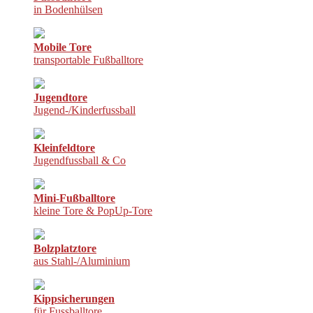
in Bodenhülsen
Mobile Tore
transportable Fußballtore
Jugendtore
Jugend-/Kinderfussball
Kleinfeldtore
Jugendfussball & Co
Mini-Fußballtore
kleine Tore & PopUp-Tore
Bolzplatztore
aus Stahl-/Aluminium
Kippsicherungen
für Fussballtore