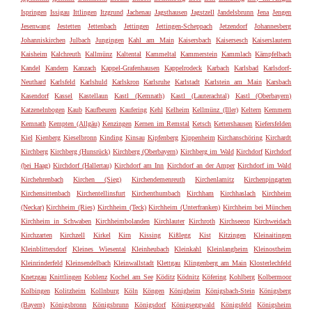
Ispringen
Issigau
Ittlingen
Itzgrund
Jachenau
Jagsthausen
Jagstzell
Jandelsbrunn
Jena
Jengen
Jesenwang
Jestetten
Jettenbach
Jettingen
Jettingen-Scheppach
Jetzendorf
Johannesberg
Johanniskirchen
Julbach
Jungingen
Kahl am Main
Kaisersbach
Kaisersesch
Kaiserslautern
Kaisheim
Kalchreuth
Kallmünz
Kaltental
Kammeltal
Kammerstein
Kammlach
Kämpfelbach
Kandel
Kandern
Kanzach
Kappel-Grafenhausen
Kappelrodeck
Karbach
Karlsbad
Karlsdorf-
Neuthard
Karlsfeld
Karlshuld
Karlskron
Karlsruhe
Karlstadt
Karlstein am Main
Karsbach
Kasendorf
Kassel
Kastellaun
Kastl (Kemnath)
Kastl (Lauterachtal)
Kastl (Oberbayern)
Katzenelnbogen
Kaub
Kaufbeuren
Kaufering
Kehl
Kelheim
Kellmünz (Iller)
Keltern
Kemmern
Kemnath
Kempten (Allgäu)
Kenzingen
Kernen im Remstal
Ketsch
Kettershausen
Kiefersfelden
Kiel
Kienberg
Kieselbronn
Kinding
Kinsau
Kipfenberg
Kippenheim
Kirchanschöring
Kirchardt
Kirchberg
Kirchberg (Hunsrück)
Kirchberg (Oberbayern)
Kirchberg im Wald
Kirchdorf
Kirchdorf
(bei Haag)
Kirchdorf (Hallertau)
Kirchdorf am Inn
Kirchdorf an der Amper
Kirchdorf im Wald
Kirchehrenbach
Kirchen (Sieg)
Kirchendemenreuth
Kirchenlamitz
Kirchenpingarten
Kirchensittenbach
Kirchentellinsfurt
Kirchenthumbach
Kirchham
Kirchhaslach
Kirchheim
(Neckar)
Kirchheim (Ries)
Kirchheim (Teck)
Kirchheim (Unterfranken)
Kirchheim bei München
Kirchheim in Schwaben
Kirchheimbolanden
Kirchlauter
Kirchroth
Kirchseeon
Kirchweidach
Kirchzarten
Kirchzell
Kirkel
Kirn
Kissing
Kißlegg
Kist
Kitzingen
Kleinaitingen
Kleinblittersdorf
Kleines Wiesental
Kleinheubach
Kleinkahl
Kleinlangheim
Kleinostheim
Kleinrinderfeld
Kleinsendelbach
Kleinwallstadt
Klettgau
Klingenberg am Main
Klosterlechfeld
Knetzgau
Knittlingen
Koblenz
Kochel am See
Köditz
Ködnitz
Köfering
Kohlberg
Kolbermoor
Kolbingen
Kolitzheim
Kollnburg
Köln
Köngen
Königheim
Königsbach-Stein
Königsberg
(Bayern)
Königsbronn
Königsbrunn
Königsdorf
Königseggwald
Königsfeld
Königsheim