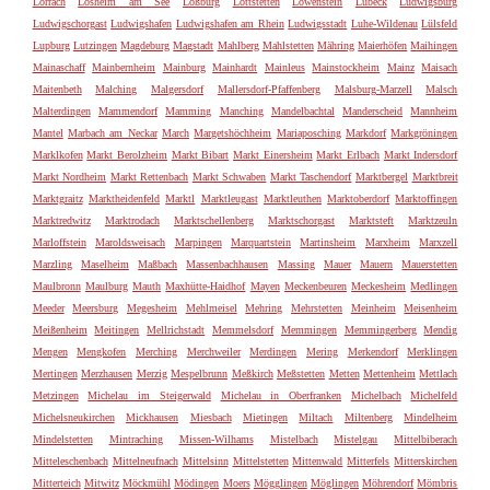
Lörrach
Losheim am See
Loßburg
Lottstetten
Löwenstein
Lübeck
Ludwigsburg
Ludwigschorgast
Ludwigshafen
Ludwigshafen am Rhein
Ludwigsstadt
Luhe-Wildenau
Lülsfeld
Lupburg
Lutzingen
Magdeburg
Magstadt
Mahlberg
Mahlstetten
Mähring
Maierhöfen
Maihingen
Mainaschaff
Mainbernheim
Mainburg
Mainhardt
Mainleus
Mainstockheim
Mainz
Maisach
Maitenbeth
Malching
Malgersdorf
Mallersdorf-Pfaffenberg
Malsburg-Marzell
Malsch
Malterdingen
Mammendorf
Mamming
Manching
Mandelbachtal
Manderscheid
Mannheim
Mantel
Marbach am Neckar
March
Margetshöchheim
Mariaposching
Markdorf
Markgröningen
Marklkofen
Markt Berolzheim
Markt Bibart
Markt Einersheim
Markt Erlbach
Markt Indersdorf
Markt Nordheim
Markt Rettenbach
Markt Schwaben
Markt Taschendorf
Marktbergel
Marktbreit
Marktgraitz
Marktheidenfeld
Marktl
Marktleugast
Marktleuthen
Marktoberdorf
Marktoffingen
Marktredwitz
Marktrodach
Marktschellenberg
Marktschorgast
Marktsteft
Marktzeuln
Marloffstein
Maroldsweisach
Marpingen
Marquartstein
Martinsheim
Marxheim
Marxzell
Marzling
Maselheim
Maßbach
Massenbachhausen
Massing
Mauer
Mauern
Mauerstetten
Maulbronn
Maulburg
Mauth
Maxhütte-Haidhof
Mayen
Meckenbeuren
Meckesheim
Medlingen
Meeder
Meersburg
Megesheim
Mehlmeisel
Mehring
Mehrstetten
Meinheim
Meisenheim
Meißenheim
Meitingen
Mellrichstadt
Memmelsdorf
Memmingen
Memmingerberg
Mendig
Mengen
Mengkofen
Merching
Merchweiler
Merdingen
Mering
Merkendorf
Merklingen
Mertingen
Merzhausen
Merzig
Mespelbrunn
Meßkirch
Meßstetten
Metten
Mettenheim
Mettlach
Metzingen
Michelau im Steigerwald
Michelau in Oberfranken
Michelbach
Michelfeld
Michelsneukirchen
Mickhausen
Miesbach
Mietingen
Miltach
Miltenberg
Mindelheim
Mindelstetten
Mintraching
Missen-Wilhams
Mistelbach
Mistelgau
Mittelbiberach
Mitteleschenbach
Mittelneufnach
Mittelsinn
Mittelstetten
Mittenwald
Mitterfels
Mitterskirchen
Mitterteich
Mitwitz
Möckmühl
Mödingen
Moers
Mögglingen
Möglingen
Möhrendorf
Mömbris