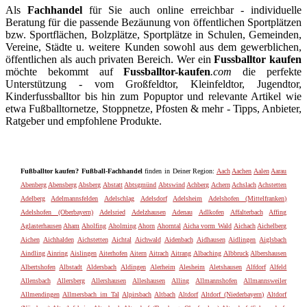
Als
Fachhandel
für Sie auch online erreichbar - individuelle
Beratung für die passende Bezäunung von öffentlichen Sportplätzen
bzw. Sportflächen, Bolzplätze, Sportplätze in Schulen, Gemeinden,
Vereine, Städte u. weitere Kunden sowohl aus dem gewerblichen,
öffentlichen als auch privaten Bereich. Wer ein
Fussballtor kaufen
möchte bekommt auf
Fussballtor-kaufen
.com
die perfekte
Unterstützung - vom Großfeldtor, Kleinfeldtor, Jugendtor,
Kinderfussballtor bis hin zum Popuptor und relevante Artikel wie
etwa Fußballtornetze, Stoppnetze, Pfosten & mehr - Tipps, Anbieter,
Ratgeber und empfohlene Produkte.
Fußballtor kaufen? Fußball-Fachhandel
finden in Deiner Region:
Aach
Aachen
Aalen
Aarau
Abenberg
Abensberg
Absberg
Abstatt
Abtsgmünd
Abtswind
Achberg
Achern
Achslach
Achstetten
Adelberg
Adelmannsfelden
Adelschlag
Adelsdorf
Adelsheim
Adelshofen (Mittelfranken)
Adelshofen (Oberbayern)
Adelsried
Adelzhausen
Adenau
Adlkofen
Affalterbach
Affing
Aglasterhausen
Aham
Aholfing
Aholming
Ahorn
Ahorntal
Aicha vorm Wald
Aichach
Aichelberg
Aichen
Aichhalden
Aichstetten
Aichtal
Aichwald
Aidenbach
Aidhausen
Aidlingen
Aiglsbach
Aindling
Ainring
Aislingen
Aiterhofen
Aitern
Aitrach
Aitrang
Albaching
Albbruck
Albershausen
Albertshofen
Albstadt
Aldersbach
Aldingen
Alerheim
Alesheim
Aletshausen
Alfdorf
Alfeld
Allensbach
Allersberg
Allershausen
Alleshausen
Alling
Allmannshofen
Allmannsweiler
Allmendingen
Allmersbach im Tal
Alpirsbach
Altbach
Altdorf
Altdorf (Niederbayern)
Altdorf