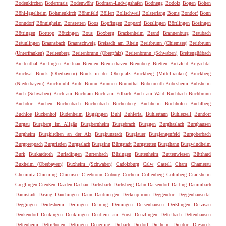
Bodenkirchen
Bodenmais
Bodenwöhr
Bodman-Ludwigshafen
Bodnegg
Bodolz
Bogen
Böhen
Böhl-Iggelheim
Böhmenkirch
Böhmfeld
Böllen
Bollschweil
Bolsterlang
Boms
Bondorf
Bonn
Bonndorf
Bönnigheim
Bonstetten
Boos
Bopfingen
Boppard
Börslingen
Börtlingen
Bösingen
Böttingen
Bottrop
Bötzingen
Bous
Boxberg
Brackenheim
Brand
Brannenburg
Braubach
Bräunlingen
Braunsbach
Braunschweig
Breisach am Rhein
Breitbrunn (Chiemsee)
Breitbrunn
(Unterfranken)
Breitenberg
Breitenbrunn (Oberpfalz)
Breitenbrunn (Schwaben)
Breitengüßbach
Breitenthal
Breitingen
Breitnau
Bremen
Bremerhaven
Brennberg
Bretten
Bretzfeld
Brigachtal
Bruchsal
Bruck (Oberbayern)
Bruck in der Oberpfalz
Bruckberg (Mittelfranken)
Bruckberg
(Niederbayern)
Bruckmühl
Brühl
Brunn
Brunnen
Brunnthal
Bubenreuth
Bubesheim
Bubsheim
Buch (Schwaben)
Buch am Buchrain
Buch am Erlbach
Buch am Wald
Buchbach
Buchbrunn
Buchdorf
Buchen
Buchenbach
Büchenbach
Buchenberg
Buchheim
Buchhofen
Büchlberg
Buchloe
Buckenhof
Budenheim
Buggingen
Bühl
Bühlertal
Bühlertann
Bühlerzell
Bundorf
Burgau
Burgberg im Allgäu
Burgbernheim
Burgebrach
Burggen
Burghaslach
Burghausen
Burgheim
Burgkirchen an der Alz
Burgkunstadt
Burglauer
Burglengenfeld
Burgoberbach
Burgpreppach
Burgrieden
Burgsalach
Burgsinn
Bürgstadt
Burgstetten
Burgthann
Burgwindheim
Burk
Burkardroth
Burladingen
Burtenbach
Büsingen
Buttenheim
Buttenwiesen
Bütthard
Buxheim (Oberbayern)
Buxheim (Schwaben)
Cadolzburg
Calw
Castell
Cham
Chamerau
Chemnitz
Chieming
Chiemsee
Cleebronn
Coburg
Cochem
Collenberg
Colmberg
Crailsheim
Creglingen
Creußen
Daaden
Dachau
Dachsbach
Dachsberg
Dahn
Daisendorf
Daiting
Dammbach
Darmstadt
Dasing
Dauchingen
Daun
Dautmergen
Deckenpfronn
Deggendorf
Deggenhausertal
Deggingen
Deidesheim
Deilingen
Deining
Deiningen
Deisenhausen
Deißlingen
Deizisau
Denkendorf
Denkingen
Denklingen
Dentlein am Forst
Denzlingen
Dettelbach
Dettenhausen
Dettenheim
Dettighofen
Dettingen
Deuerling
Diebach
Diedorf
Dielheim
Dierdorf
Diespeck