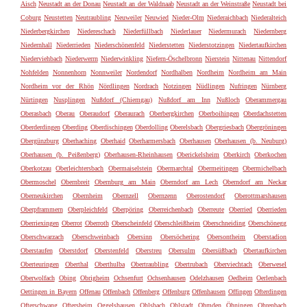
Aisch
Neustadt an der Donau
Neustadt an der Waldnaab
Neustadt an der Weinstraße
Neustadt bei
Coburg
Neustetten
Neutraubling
Neuweiler
Neuwied
Nieder-Olm
Niederaichbach
Niederalteich
Niederbergkirchen
Niedereschach
Niederfüllbach
Niederlauer
Niedermurach
Niedernberg
Niedernhall
Niederrieden
Niederschönenfeld
Niederstetten
Niederstotzingen
Niedertaufkirchen
Niederviehbach
Niederwerrn
Niederwinkling
Niefern-Öschelbronn
Nierstein
Nittenau
Nittendorf
Nohfelden
Nonnenhorn
Nonnweiler
Nordendorf
Nordhalben
Nordheim
Nordheim am Main
Nordheim vor der Rhön
Nördlingen
Nordrach
Notzingen
Nüdlingen
Nufringen
Nürnberg
Nürtingen
Nusplingen
Nußdorf (Chiemgau)
Nußdorf am Inn
Nußloch
Oberammergau
Oberasbach
Oberau
Oberaudorf
Oberaurach
Oberbergkirchen
Oberboihingen
Oberdachstetten
Oberderdingen
Oberding
Oberdischingen
Oberdolling
Oberelsbach
Obergriesbach
Obergröningen
Obergünzburg
Oberhaching
Oberhaid
Oberharmersbach
Oberhausen
Oberhausen (b. Neuburg)
Oberhausen (b. Peißenberg)
Oberhausen-Rheinhausen
Oberickelsheim
Oberkirch
Oberkochen
Oberkotzau
Oberleichtersbach
Obermaiselstein
Obermarchtal
Obermeitingen
Obermichelbach
Obermoschel
Obernbreit
Obernburg am Main
Oberndorf am Lech
Oberndorf am Neckar
Oberneukirchen
Obernheim
Obernzell
Obernzenn
Oberostendorf
Oberottmarshausen
Oberpframmern
Oberpleichfeld
Oberpöring
Oberreichenbach
Oberreute
Oberried
Oberrieden
Oberriexingen
Oberrot
Oberroth
Oberscheinfeld
Oberschleißheim
Oberschneiding
Oberschönegg
Oberschwarzach
Oberschweinbach
Obersinn
Obersöchering
Obersontheim
Oberstadion
Oberstaufen
Oberstdorf
Oberstenfeld
Oberstreu
Obersulm
Obersüßbach
Obertaufkirchen
Oberteuringen
Oberthal
Oberthulba
Obertraubling
Obertrubach
Oberviechtach
Oberwesel
Oberwolfach
Obing
Obrigheim
Ochsenfurt
Ochsenhausen
Odelzhausen
Oedheim
Oerlenbach
Oettingen in Bayern
Offenau
Offenbach
Offenberg
Offenburg
Offenhausen
Offingen
Ofterdingen
Ofterschwang
Oftersheim
Oggelshausen
Ohlsbach
Ohlstadt
Ohmden
Öhningen
Ohrenbach