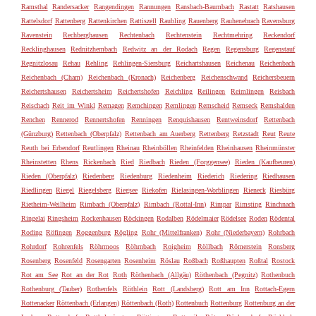
Ramsthal
Randersacker
Rangendingen
Rannungen
Ransbach-Baumbach
Rastatt
Ratshausen
Rattelsdorf
Rattenberg
Rattenkirchen
Rattiszell
Raubling
Rauenberg
Rauhenebrach
Ravensburg
Ravenstein
Rechberghausen
Rechtenbach
Rechtenstein
Rechtmehring
Reckendorf
Recklinghausen
Rednitzhembach
Redwitz an der Rodach
Regen
Regensburg
Regenstauf
Regnitzlosau
Rehau
Rehling
Rehlingen-Siersburg
Reichartshausen
Reichenau
Reichenbach
Reichenbach (Cham)
Reichenbach (Kronach)
Reichenberg
Reichenschwand
Reichersbeuern
Reichertshausen
Reichertsheim
Reichertshofen
Reichling
Reilingen
Reimlingen
Reisbach
Reischach
Reit im Winkl
Remagen
Remchingen
Remlingen
Remscheid
Remseck
Remshalden
Renchen
Rennerod
Rennertshofen
Renningen
Renquishausen
Rentweinsdorf
Rettenbach
(Günzburg)
Rettenbach (Oberpfalz)
Rettenbach am Auerberg
Rettenberg
Retzstadt
Reut
Reute
Reuth bei Erbendorf
Reutlingen
Rheinau
Rheinböllen
Rheinfelden
Rheinhausen
Rheinmünster
Rheinstetten
Rhens
Rickenbach
Ried
Riedbach
Rieden (Forggensee)
Rieden (Kaufbeuren)
Rieden (Oberpfalz)
Riedenberg
Riedenburg
Riedenheim
Riederich
Riedering
Riedhausen
Riedlingen
Riegel
Riegelsberg
Riegsee
Riekofen
Rielasingen-Worblingen
Rieneck
Riesbürg
Rietheim-Weilheim
Rimbach (Oberpfalz)
Rimbach (Rottal-Inn)
Rimpar
Rimsting
Rinchnach
Ringelai
Ringsheim
Rockenhausen
Röckingen
Rodalben
Rödelmaier
Rödelsee
Roden
Rödental
Roding
Röfingen
Roggenburg
Rögling
Rohr (Mittelfranken)
Rohr (Niederbayern)
Rohrbach
Rohrdorf
Rohrenfels
Röhrmoos
Röhrnbach
Roigheim
Röllbach
Römerstein
Ronsberg
Rosenberg
Rosenfeld
Rosengarten
Rosenheim
Röslau
Roßbach
Roßhaupten
Roßtal
Rostock
Rot am See
Rot an der Rot
Roth
Röthenbach (Allgäu)
Röthenbach (Pegnitz)
Rothenbuch
Rothenburg (Tauber)
Rothenfels
Röthlein
Rott (Landsberg)
Rott am Inn
Rottach-Egern
Rottenacker
Röttenbach (Erlangen)
Röttenbach (Roth)
Rottenbuch
Rottenburg
Rottenburg an der