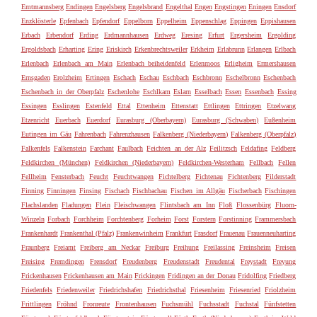
Emtmannsberg
Endingen
Engelsberg
Engelsbrand
Engelthal
Engen
Engstingen
Eningen
Ensdorf
Enzklösterle
Epfenbach
Epfendorf
Eppelborn
Eppelheim
Eppenschlag
Eppingen
Eppishausen
Erbach
Erbendorf
Erding
Erdmannhausen
Erdweg
Eresing
Erfurt
Ergersheim
Ergolding
Ergoldsbach
Erharting
Ering
Eriskirch
Erkenbrechtsweiler
Erkheim
Erlabrunn
Erlangen
Erlbach
Erlenbach
Erlenbach am Main
Erlenbach beiheidenfeld
Erlenmoos
Erligheim
Ermershausen
Ernsgaden
Erolzheim
Ertingen
Eschach
Eschau
Eschbach
Eschbronn
Eschelbronn
Eschenbach
Eschenbach in der Oberpfalz
Eschenlohe
Eschlkam
Eslarn
Esselbach
Essen
Essenbach
Essing
Essingen
Esslingen
Estenfeld
Ettal
Ettenheim
Ettenstatt
Ettlingen
Ettringen
Etzelwang
Etzenricht
Euerbach
Euerdorf
Eurasburg (Oberbayern)
Eurasburg (Schwaben)
Eußenheim
Eutingen im Gäu
Fahrenbach
Fahrenzhausen
Falkenberg (Niederbayern)
Falkenberg (Oberpfalz)
Falkenfels
Falkenstein
Farchant
Faulbach
Feichten an der Alz
Feilitzsch
Feldafing
Feldberg
Feldkirchen (München)
Feldkirchen (Niederbayern)
Feldkirchen-Westerham
Fellbach
Fellen
Fellheim
Fensterbach
Feucht
Feuchtwangen
Fichtelberg
Fichtenau
Fichtenberg
Filderstadt
Finning
Finningen
Finsing
Fischach
Fischbachau
Fischen im Allgäu
Fischerbach
Fischingen
Flachslanden
Fladungen
Flein
Fleischwangen
Flintsbach am Inn
Floß
Flossenbürg
Fluorn-
Winzeln
Forbach
Forchheim
Forchtenberg
Forheim
Forst
Forstern
Forstinning
Frammersbach
Frankenhardt
Frankenthal (Pfalz)
Frankenwinheim
Frankfurt
Frasdorf
Frauenau
Frauenneuharting
Fraunberg
Freiamt
Freiberg am Neckar
Freiburg
Freihung
Freilassing
Freinsheim
Freisen
Freising
Fremdingen
Frensdorf
Freudenberg
Freudenstadt
Freudental
Freystadt
Freyung
Frickenhausen
Frickenhausen am Main
Frickingen
Fridingen an der Donau
Fridolfing
Friedberg
Friedenfels
Friedenweiler
Friedrichshafen
Friedrichsthal
Friesenheim
Friesenried
Friolzheim
Frittlingen
Fröhnd
Fronreute
Frontenhausen
Fuchsmühl
Fuchsstadt
Fuchstal
Fünfstetten