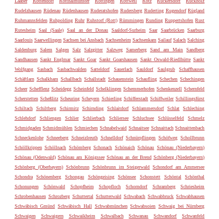
Laaber
Rottendorf
Rotthalmünster
Röttingen
Rottweil
Rötz
Rückersdorf
Rückholz
Rudelzhausen
Rüdenau
Rüdenhausen
Ruderatshofen
Rudersberg
Ruderting
Rugendorf
Rügland
Ruhmannsfelden
Ruhpolding
Ruhr
Ruhstorf (Rott)
Rümmingen
Runding
Ruppertshofen
Rust
Rutesheim
Saal (Saale)
Saal an der Donau
Saaldorf-Surheim
Saar
Saarbrücken
Saarburg
Saarlouis
Saarwellingen
Sachsen bei Ansbach
Sachsenheim
Sachsenkam
Sailauf
Salach
Salching
Saldenburg
Salem
Salgen
Salz
Salzgitter
Salzweg
Samerberg
Sand am Main
Sandberg
Sandhausen
Sankt Englmar
Sankt Goar
Sankt Goarshausen
Sankt Oswald-Riedlhütte
Sankt
Wolfgang
Sasbach
Sasbachwalden
Satteldorf
Sauerlach
Sauldorf
Saulgrub
Schaffhausen
Schäftlarn
Schalkham
Schallbach
Schallstadt
Schauenstein
Schaufling
Schechen
Schechingen
Scheer
Schefflenz
Scheidegg
Scheinfeld
Schelklingen
Schemmerhofen
Schenkenzell
Schernfeld
Scherstetten
Scheßlitz
Scheuring
Scheyern
Schierling
Schifferstadt
Schiffweiler
Schillingsfürst
Schiltach
Schiltberg
Schirmitz
Schirnding
Schlaitdorf
Schlammersdorf
Schlat
Schleching
Schlehdorf
Schliengen
Schlier
Schlierbach
Schliersee
Schluchsee
Schlüsselfeld
Schmelz
Schmidgaden
Schmidmühlen
Schmiechen
Schnabelwaid
Schnaitsee
Schnaittach
Schnaittenbach
Schneckenlohe
Schneeberg
Schneizlreuth
Schnelldorf
Schnürpflingen
Schöfweg
Schollbrunn
Schöllkrippen
Schöllnach
Schömberg
Schonach
Schönaich
Schönau
Schönau (Niederbayern)
Schönau (Odenwald)
Schönau am Königssee
Schönau an der Brend
Schönberg (Niederbayern)
Schönberg (Oberbayern)
Schönbrunn
Schönbrunn im Steigerwald
Schondorf am Ammersee
Schondra
Schönenberg
Schongau
Schöngeising
Schönsee
Schonstett
Schöntal
Schönthal
Schonungen
Schönwald
Schopfheim
Schopfloch
Schorndorf
Schramberg
Schriesheim
Schrobenhausen
Schrozberg
Schuttertal
Schutterwald
Schwabach
Schwabbruck
Schwabhausen
Schwäbisch Gmünd
Schwäbisch Hall
Schwabmünchen
Schwabsoien
Schwaig bei Nürnberg
Schwaigen
Schwaigern
Schwaikheim
Schwalbach
Schwanau
Schwandorf
Schwanfeld