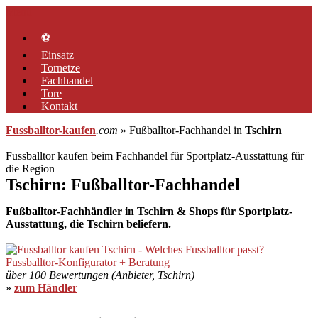
Zum
Menü
Inhalt
springen
⚽
Einsatz
Tornetze
Fachhandel
Tore
Kontakt
Fussballtor-kaufen
.com
» Fußballtor-Fachhandel in
Tschirn
Fussballtor kaufen beim Fachhandel für Sportplatz-Ausstattung für
die Region
Tschirn: Fußballtor-Fachhandel
Fußballtor-Fachhändler in Tschirn & Shops für Sportplatz-
Ausstattung, die Tschirn beliefern.
über 100 Bewertungen (Anbieter, Tschirn)
»
zum Händler