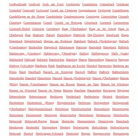
Großwallstadt
Großweil
Grub am Forst
Gruibingen
Grundsheim
Grünenbach
Grünkraut
Grünsfeld
Grünwald
Gschwend
Gstadt am Chiemsee
Guggenhausen
Güglingen
Gundelfingen
Gundelfingen an der Donau
Gundelsheim
Gundremmingen
Gunningen
Güntersleben
Günzach
Günzburg
Gunzenhausen
Gutach
Gutach im Breisgau
Gütenbach
Guteneck
Gutenstetten
Gutenzell-Hürbel
Gütersloh
Guttenberg
Haag (Oberfranken)
Haag an der Amper
Haag in
Oberbayern
Haar
Haarbach
Habach
Hachenburg
Hafenlohr
Häg-Ehrsberg
Hagelstadt
Hagen
Hagenbach
Hagenbüchach
Hagnau am Bodensee
Hahnbach
Haibach (Niederbayern)
Haibach
(Unterfranken)
Haidmühle
Haigerloch
Haimhausen
Haiming
Hainsfarth
Haiterbach
Halblech
Haldenwang (Günzburg)
Haldenwang (Oberallgäu)
Halfing
Hallbergmoos
Halle (Saale)
Hallerndorf
Hallstadt
Halsbach
Hambrücken
Hamburg
Hamm
Hammelburg
Hannover
Happurg
Harburg (Schwaben)
Hardheim
Hardt
Hardthausen am Kocher
Harsdorf
Hartenstein
Hartheim am
Rhein
Hasel
Haselbach
Haslach im Kinzigtal
Hasloch
Haßfurt
Haßloch
Haßmersheim
Hattenhofen
Haundorf
Haunsheim
Hausach
Hausen (Niederbayern)
Hausen (Oberfranken)
Hausen
(Rhön)
Hausen (Unterfranken)
Hausen am Bussen
Hausen am Tann
Hausen bei Würzburg
Hausen im Wiesental
Hausen ob Verena
Häusern
Hausham
Hauzenberg
Hawangen
Hayingen
Hebertsfelden
Hebertshausen
Hechingen
Heddesbach
Heddesheim
Heideck
Heidelberg
Heidenheim
Heidenheim (Brenz)
Heigenbrücken
Heilbronn
Heiligenberg
Heiligenstadt
(Oberfranken)
Heiligkreuzsteinach
Heilsbronn
Heimbuchenthal
Heimenkirch
Heimertingen
Heimsheim
Heinersreuth
Heiningen
Heinrichsthal
Heitersheim
Heldenstein
Helmbrechts
Helmstadt
Helmstadt-Bargen
Hemau
Hemhofen
Hemmersheim
Hemmingen
Hemsbach
Hendungen
Henfenfeld
Hengersberg
Hepberg
Herbertingen
Herbolzheim
Herbrechtingen
Herbstadt
Herdorf
Herdwangen-Schönach
Heretsried
Hergatz
Hergensweiler
Hermaringen