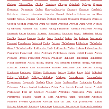
Öhringen
Ölbronn-Dürrn
Olching
Oldenburg
Öllingen
Opfenbach
Öpfingen
Oppenau
Oppenheim
Oppenweiler
Ornbau
Orsingen-Nenzingen
Ortenberg
Ortenburg
Osnabrück
Ostelsheim
Osterberg
Osterburken
Osterhofen
Osterzell
Ostfildern
Ostheim vor der Rhön
Osthofen
Ostrach
Östringen
Ötigheim
Ötisheim
Ottenbach
Ottenhofen
Ottenhöfen
Ottensoos
Otterberg
Otterfing
Ottersweier
Otting
Ottobeuren
Ottobrunn
Ottweiler
Otzing
Owen
Owingen
Oy-Mittelberg
Paderborn
Pähl
Painten
Palling
Pappenheim
Parkstein
Parkstetten
Parsberg
Partenstein
Passau
Pastetten
Patersdorf
Paunzhausen
Pechbrunn
Pegnitz
Peißenberg
Peiting
Pemfling
Pentling
Penzberg
Penzing
Perach
Perasdorf
Perkam
Perl
Perlesreut
Petersaurach
Petersdorf
Petershausen
Pettendorf
Petting
Pettstadt
Pfaffenhausen
Pfaffenhofen
Pfaffenhofen
(Glonn)
Pfaffenhofen (Ilm)
Pfaffenhofen (Roth)
Pfaffenweiler
Pfaffing
Pfakofen
Pfalzgrafenweiler
Pfarrkirchen
Pfarrweisach
Pfatter
Pfedelbach
Pfeffenhausen
Pfinztal
Pfofeld
Pförring
Pforzen
Pforzheim
Pfreimd
Pfronstetten
Pfronten
Pfullendorf
Pfullingen
Philippsburg
Philippsreut
Piding
Pielenhofen
Pilsach
Pilsting
Pinzberg
Pirk
Pirmasens
Pittenhart
Planegg
Plankenfels
Plankstadt
Plattling
Plech
Pleidelsheim
Pleinfeld
Pleiskirchen
Pleß
Pleystein
Pliening
Pliezhausen
Plochingen
Plößberg
Plüderhausen
Pocking
Pöcking
Poing
Polch
Pollenfeld
Polling (Mühldorf)
Polling (Weilheim)
Polsingen
Pommelsbrunn
Pommersfelden
Poppenhausen
Poppenricht
Pörnbach
Pösing
Postau
Postbauer-Heng
Postmünster
Potsdam
Pottenstein
Pöttmes
Poxdorf
Prackenbach
Prebitz
Prem
Pressath
Presseck
Pressig
Pretzfeld
Prichsenstadt
Prien am Chiemsee
Priesendorf
Prittriching
Prosselsheim
Prüm
Prutting
Püchersreuth
Puchheim
Pullach im Isartal
Pullenreuth
Pürgen
Puschendorf
Püttlingen
Putzbrunn
Pyrbaum
Quierschied
Radolfzell
Rain (am Lech)
Rain (Niederbayern)
Rainau
Raisting
Raitenbuch
Ramerberg
Rammingen
Ramsau bei Berchtesgaden
Ramstein-Miesenbach