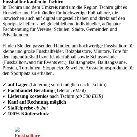
Fussballtor kaufen in Tschirn
In Tschirn und dem Umkreis rund um die Region Tschirn gibt es
Hersteller und Fachhändler für hochwertige Fußballtore, die
inzwischen auch auf digital umgestellt haben und direkt auf den
Sportplatz liefern - bei gleichbleibend individueller, adäquater
Fachberatung für Vereine, Schulen, Städte, Gemeinden und
Privatkunden.
Finden Sie den passenden Händler, um hochwertige Fussballtore für
kleine und große Fussballfelder, Bolzplatztore, Minitore, Tore für
den Jugendfußball bzw. Kinderfußball sowie Schusswände
(Fussballtorwand für Events etc.), Ballfangnetze, Ballfangzäune,
Pfosten, Torrahmen, Stoppnetze & weitere Ausstattungsprodukte für
den Sportplatz zu erhalten.
✓
auf Lager
(Lieferung sofort möglich nach Tschirn)
✓
Fachhandel-Beratung
(Telefon, eMail)
✓
Lieferung kostenlos
nach Tschirn
(ab 500 EUR)
✓
Kauf auf Rechnung möglich
✓
Staffelpreise
ab 2m²
✓
100% Käuferschutz
Fussballtore