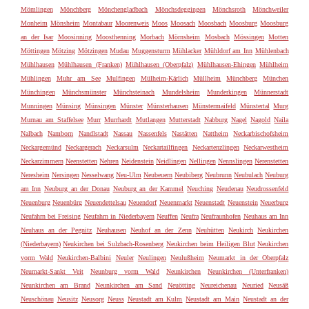
Mömlingen
Mönchberg
Mönchengladbach
Mönchsdeggingen
Mönchsroth
Mönchweiler
Monheim
Mönsheim
Montabaur
Moorenweis
Moos
Moosach
Moosbach
Moosburg
Moosburg
an der Isar
Moosinning
Moosthenning
Morbach
Mörnsheim
Mosbach
Mössingen
Motten
Möttingen
Mötzing
Mötzingen
Mudau
Muggensturm
Mühlacker
Mühldorf am Inn
Mühlenbach
Mühlhausen
Mühlhausen (Franken)
Mühlhausen (Oberpfalz)
Mühlhausen-Ehingen
Mühlheim
Mühlingen
Muhr am See
Mulfingen
Mülheim-Kärlich
Müllheim
Münchberg
München
Münchingen
Münchsmünster
Münchsteinach
Mundelsheim
Munderkingen
Münnerstadt
Munningen
Münsing
Münsingen
Münster
Münsterhausen
Münstermaifeld
Münstertal
Murg
Murnau am Staffelsee
Murr
Murrhardt
Mutlangen
Mutterstadt
Nabburg
Nagel
Nagold
Naila
Nalbach
Namborn
Nandlstadt
Nassau
Nassenfels
Nastätten
Nattheim
Neckarbischofsheim
Neckargemünd
Neckargerach
Neckarsulm
Neckartailfingen
Neckartenzlingen
Neckarwestheim
Neckarzimmern
Neenstetten
Nehren
Neidenstein
Neidlingen
Nellingen
Nennslingen
Nerenstetten
Neresheim
Nersingen
Nesselwang
Neu-Ulm
Neubeuern
Neubiberg
Neubrunn
Neubulach
Neuburg
am Inn
Neuburg an der Donau
Neuburg an der Kammel
Neuching
Neudenau
Neudrossenfeld
Neuenburg
Neuenbürg
Neuendettelsau
Neuendorf
Neuenmarkt
Neuenstadt
Neuenstein
Neuerburg
Neufahrn bei Freising
Neufahrn in Niederbayern
Neuffen
Neufra
Neufraunhofen
Neuhaus am Inn
Neuhaus an der Pegnitz
Neuhausen
Neuhof an der Zenn
Neuhütten
Neukirch
Neukirchen
(Niederbayern)
Neukirchen bei Sulzbach-Rosenberg
Neukirchen beim Heiligen Blut
Neukirchen
vorm Wald
Neukirchen-Balbini
Neuler
Neulingen
Neulußheim
Neumarkt in der Oberpfalz
Neumarkt-Sankt Veit
Neunburg vorm Wald
Neunkirchen
Neunkirchen (Unterfranken)
Neunkirchen am Brand
Neunkirchen am Sand
Neuötting
Neureichenau
Neuried
Neusäß
Neuschönau
Neusitz
Neusorg
Neuss
Neustadt am Kulm
Neustadt am Main
Neustadt an der