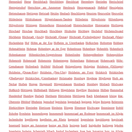
Hermeskeil
Herne
Heroldsbach
Heroldsberg
Heroldstatt
Herrenberg
Herrieden
Herrischried
Herrngiersdorf
Herrsching am Ammersee
Hersbruck
Herzogenaurach
Heßdorf
Hessigheim
Hettenshausen
Hettingen
Hettstadt
Hetzles
Heubach
Heuchlingen
Heustreu
Heusweiler
Heuweiler
Hildesheim
Hildrizhausen
Hilgertshausen-Tandern
Hillesheim
Hilpoltstein
Hiltenfingen
Hiltpoltstein
Hilzingen
Himmelkron
Himmelstadt
Hinterschmiding
Hinterzarten
Hirrlingen
Hirschaid
Hirschau
Hirschbach
Hirschberg
Hitzhofen
Höchberg
Hochdorf
Höchenschwand
Höchheim
Höchstadt (Aisch)
Höchstädt (Donau)
Höchstädt (Fichtelgebirge)
Hochstadt (Main)
Hockenheim
Hof
Höfen an der Enz
Hofheim in Unterfranken
Hofkirchen
Hofstetten
Hohberg
Hohenaltheim
Hohenau
Hohenberg an der Eger
Hohenbrunn
Hohenburg
Hohenfels
Hohenfurch
Hohenkammer
Höhenkirchen-Siegertsbrunn
Hohenlinden
Hohenpeißenberg
Hohenpolding
Hohenroth
Hohenstadt
Hohenstein
Hohentengen
Hohenthann
Hohenwart
Hohenwarth
Höhr-
Grenzhausen
Hollenbach
Hollfeld
Hollstadt
Holzgerlingen
Holzgünz
Holzheim (Dillingen)
Holzheim (Donau-Ries)
Holzheim (Neu-Ulm)
Holzheim am Forst
Holzkirch
Holzkirchen
(Oberbayern)
Holzkirchen (Unterfranken)
Holzmaden
Homburg
Hopferau
Höpfingen
Horb am
Neckar
Horben
Horgau
Horgenzell
Hörgertshausen
Hornbach
Hornberg
Hösbach
Höslwang
Hoßkirch
Höttingen
Hüffenhardt
Hüfingen
Hügelsheim
Huglfing
Huisheim
Hülben
Hummeltal
Hunderdorf
Hunding
Hurlach
Hutthurm
Hüttisheim
Hüttlingen
Ibach
Ichenhausen
Icking
Idar-
Oberstein
Iffeldorf
Iffezheim
Igensdorf
Igersheim
Iggensbach
Iggingen
Igling
Ihringen
Ihrlerstein
Illerkirchberg
Illerrieden
Illertissen
Illesheim
Illingen
Illmensee
Illschwang
Ilmmünster
Ilsfeld
Ilshofen
Ilvesheim
Immendingen
Immenreuth
Immenstaad am Bodensee
Immenstadt im Allgäu
Inchenhofen
Ingelfingen
Ingelheim am Rhein
Ingenried
Ingersheim
Ingoldingen
Ingolstadt
Innernzell
Inning am Ammersee
Inning am Holz
Insingen
Inzell
Inzigkofen
Inzlingen
Iphofen
Ippesheim
Ipsheim
Irchenrieth
Irlbach
Irndorf
Irschenberg
Irsee
Isen
Ismaning
Isny im Allgäu