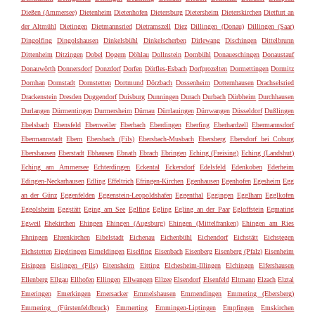
Dießen (Ammersee)
Dietenheim
Dietenhofen
Dietersburg
Dietersheim
Dieterskirchen
Dietfurt an
der Altmühl
Dietingen
Dietmannsried
Dietramszell
Diez
Dillingen (Donau)
Dillingen (Saar)
Dingolfing
Dingolshausen
Dinkelsbühl
Dinkelscherben
Dirlewang
Dischingen
Dittelbrunn
Dittenheim
Ditzingen
Dobel
Dogern
Döhlau
Dollnstein
Dombühl
Donaueschingen
Donaustauf
Donauwörth
Donnersdorf
Donzdorf
Dorfen
Dörfles-Esbach
Dorfprozelten
Dormettingen
Dormitz
Dornhan
Dornstadt
Dornstetten
Dortmund
Dörzbach
Dossenheim
Dotternhausen
Drachselsried
Drackenstein
Dresden
Duggendorf
Duisburg
Dunningen
Durach
Durbach
Dürbheim
Durchhausen
Durlangen
Dürmentingen
Durmersheim
Dürnau
Dürrlauingen
Dürrwangen
Düsseldorf
Dußlingen
Ebelsbach
Ebensfeld
Ebenweiler
Eberbach
Eberdingen
Eberfing
Eberhardzell
Ebermannsdorf
Ebermannstadt
Ebern
Ebersbach (Fils)
Ebersbach-Musbach
Ebersberg
Ebersdorf bei Coburg
Ebershausen
Eberstadt
Ebhausen
Ebnath
Ebrach
Ebringen
Eching (Freising)
Eching (Landshut)
Eching am Ammersee
Echterdingen
Eckental
Eckersdorf
Edelsfeld
Edenkoben
Ederheim
Edingen-Neckarhausen
Edling
Effeltrich
Efringen-Kirchen
Egenhausen
Egenhofen
Egesheim
Egg
an der Günz
Eggenfelden
Eggenstein-Leopoldshafen
Eggenthal
Eggingen
Egglham
Egglkofen
Eggolsheim
Eggstätt
Eging am See
Eglfing
Egling
Egling an der Paar
Egloffstein
Egmating
Egweil
Ehekirchen
Ehingen
Ehingen (Augsburg)
Ehingen (Mittelfranken)
Ehingen am Ries
Ehningen
Ehrenkirchen
Eibelstadt
Eichenau
Eichenbühl
Eichendorf
Eichstätt
Eichstegen
Eichstetten
Eigeltingen
Eimeldingen
Eiselfing
Eisenbach
Eisenberg
Eisenberg (Pfalz)
Eisenheim
Eisingen
Eislingen (Fils)
Eitensheim
Eitting
Elchesheim-Illingen
Elchingen
Elfershausen
Ellenberg
Ellgau
Ellhofen
Ellingen
Ellwangen
Ellzee
Elsendorf
Elsenfeld
Eltmann
Elzach
Elztal
Emeringen
Emerkingen
Emersacker
Emmelshausen
Emmendingen
Emmering (Ebersberg)
Emmering (Fürstenfeldbruck)
Emmerting
Emmingen-Liptingen
Empfingen
Emskirchen