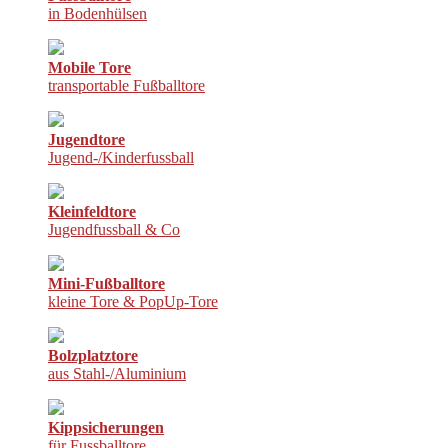
in Bodenhülsen
Mobile Tore
transportable Fußballtore
Jugendtore
Jugend-/Kinderfussball
Kleinfeldtore
Jugendfussball & Co
Mini-Fußballtore
kleine Tore & PopUp-Tore
Bolzplatztore
aus Stahl-/Aluminium
Kippsicherungen
für Fussballtore