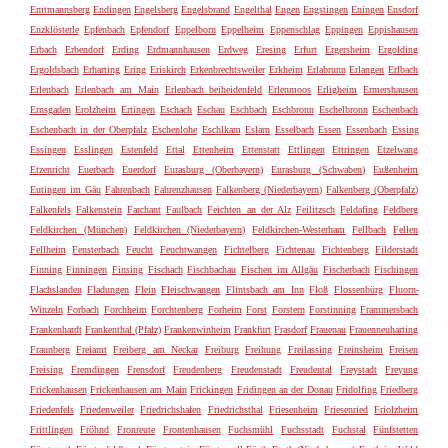
Emtmannsberg
Endingen
Engelsberg
Engelsbrand
Engelthal
Engen
Engstingen
Eningen
Ensdorf
Enzklösterle
Epfenbach
Epfendorf
Eppelborn
Eppelheim
Eppenschlag
Eppingen
Eppishausen
Erbach
Erbendorf
Erding
Erdmannhausen
Erdweg
Eresing
Erfurt
Ergersheim
Ergolding
Ergoldsbach
Erharting
Ering
Eriskirch
Erkenbrechtsweiler
Erkheim
Erlabrunn
Erlangen
Erlbach
Erlenbach
Erlenbach am Main
Erlenbach beiheidenfeld
Erlenmoos
Erligheim
Ermershausen
Ernsgaden
Erolzheim
Ertingen
Eschach
Eschau
Eschbach
Eschbronn
Eschelbronn
Eschenbach
Eschenbach in der Oberpfalz
Eschenlohe
Eschlkam
Eslarn
Esselbach
Essen
Essenbach
Essing
Essingen
Esslingen
Estenfeld
Ettal
Ettenheim
Ettenstatt
Ettlingen
Ettringen
Etzelwang
Etzenricht
Euerbach
Euerdorf
Eurasburg (Oberbayern)
Eurasburg (Schwaben)
Eußenheim
Eutingen im Gäu
Fahrenbach
Fahrenzhausen
Falkenberg (Niederbayern)
Falkenberg (Oberpfalz)
Falkenfels
Falkenstein
Farchant
Faulbach
Feichten an der Alz
Feilitzsch
Feldafing
Feldberg
Feldkirchen (München)
Feldkirchen (Niederbayern)
Feldkirchen-Westerham
Fellbach
Fellen
Fellheim
Fensterbach
Feucht
Feuchtwangen
Fichtelberg
Fichtenau
Fichtenberg
Filderstadt
Finning
Finningen
Finsing
Fischach
Fischbachau
Fischen im Allgäu
Fischerbach
Fischingen
Flachslanden
Fladungen
Flein
Fleischwangen
Flintsbach am Inn
Floß
Flossenbürg
Fluorn-
Winzeln
Forbach
Forchheim
Forchtenberg
Forheim
Forst
Forstern
Forstinning
Frammersbach
Frankenhardt
Frankenthal (Pfalz)
Frankenwinheim
Frankfurt
Frasdorf
Frauenau
Frauenneuharting
Fraunberg
Freiamt
Freiberg am Neckar
Freiburg
Freihung
Freilassing
Freinsheim
Freisen
Freising
Fremdingen
Frensdorf
Freudenberg
Freudenstadt
Freudental
Freystadt
Freyung
Frickenhausen
Frickenhausen am Main
Frickingen
Fridingen an der Donau
Fridolfing
Friedberg
Friedenfels
Friedenweiler
Friedrichshafen
Friedrichsthal
Friesenheim
Friesenried
Friolzheim
Frittlingen
Fröhnd
Fronreute
Frontenhausen
Fuchsmühl
Fuchsstadt
Fuchstal
Fünfstetten