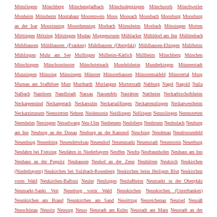
Mömlingen
Mönchberg
Mönchengladbach
Mönchsdeggingen
Mönchsroth
Mönchweiler
Monheim
Mönsheim
Montabaur
Moorenweis
Moos
Moosach
Moosbach
Moosburg
Moosburg
an der Isar
Moosinning
Moosthenning
Morbach
Mörnsheim
Mosbach
Mössingen
Motten
Möttingen
Mötzing
Mötzingen
Mudau
Muggensturm
Mühlacker
Mühldorf am Inn
Mühlenbach
Mühlhausen
Mühlhausen (Franken)
Mühlhausen (Oberpfalz)
Mühlhausen-Ehingen
Mühlheim
Mühlingen
Muhr am See
Mulfingen
Mülheim-Kärlich
Müllheim
Münchberg
München
Münchingen
Münchsmünster
Münchsteinach
Mundelsheim
Munderkingen
Münnerstadt
Munningen
Münsing
Münsingen
Münster
Münsterhausen
Münstermaifeld
Münstertal
Murg
Murnau am Staffelsee
Murr
Murrhardt
Mutlangen
Mutterstadt
Nabburg
Nagel
Nagold
Naila
Nalbach
Namborn
Nandlstadt
Nassau
Nassenfels
Nastätten
Nattheim
Neckarbischofsheim
Neckargemünd
Neckargerach
Neckarsulm
Neckartailfingen
Neckartenzlingen
Neckarwestheim
Neckarzimmern
Neenstetten
Nehren
Neidenstein
Neidlingen
Nellingen
Nennslingen
Nerenstetten
Neresheim
Nersingen
Nesselwang
Neu-Ulm
Neubeuern
Neubiberg
Neubrunn
Neubulach
Neuburg
am Inn
Neuburg an der Donau
Neuburg an der Kammel
Neuching
Neudenau
Neudrossenfeld
Neuenburg
Neuenbürg
Neuendettelsau
Neuendorf
Neuenmarkt
Neuenstadt
Neuenstein
Neuerburg
Neufahrn bei Freising
Neufahrn in Niederbayern
Neuffen
Neufra
Neufraunhofen
Neuhaus am Inn
Neuhaus an der Pegnitz
Neuhausen
Neuhof an der Zenn
Neuhütten
Neukirch
Neukirchen
(Niederbayern)
Neukirchen bei Sulzbach-Rosenberg
Neukirchen beim Heiligen Blut
Neukirchen
vorm Wald
Neukirchen-Balbini
Neuler
Neulingen
Neulußheim
Neumarkt in der Oberpfalz
Neumarkt-Sankt Veit
Neunburg vorm Wald
Neunkirchen
Neunkirchen (Unterfranken)
Neunkirchen am Brand
Neunkirchen am Sand
Neuötting
Neureichenau
Neuried
Neusäß
Neuschönau
Neusitz
Neusorg
Neuss
Neustadt am Kulm
Neustadt am Main
Neustadt an der