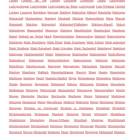
Lörrach
Losheim am See
Loßburg
Lottstetten
Löwenstein
Lübeck
Ludwigsburg
Ludwigschorgast
Ludwigshafen
Ludwigshafen am Rhein
Ludwigsstadt
Luhe-Wildenau
Lülsfeld
Lupburg
Lutzingen
Magdeburg
Magstadt
Mahlberg
Mahlstetten
Mähring
Maierhöfen
Maihingen
Mainaschaff
Mainbernheim
Mainburg
Mainhardt
Mainleus
Mainstockheim
Mainz
Maisach
Maitenbeth
Malching
Malgersdorf
Mallersdorf-Pfaffenberg
Malsburg-Marzell
Malsch
Malterdingen
Mammendorf
Mamming
Manching
Mandelbachtal
Manderscheid
Mannheim
Mantel
Marbach am Neckar
March
Margetshöchheim
Mariaposching
Markdorf
Markgröningen
Marklkofen
Markt Berolzheim
Markt Bibart
Markt Einersheim
Markt Erlbach
Markt Indersdorf
Markt Nordheim
Markt Rettenbach
Markt Schwaben
Markt Taschendorf
Marktbergel
Marktbreit
Marktgraitz
Marktheidenfeld
Marktl
Marktleugast
Marktleuthen
Marktoberdorf
Marktoffingen
Marktredwitz
Marktrodach
Marktschellenberg
Marktschorgast
Marktsteft
Marktzeuln
Marloffstein
Maroldsweisach
Marpingen
Marquartstein
Martinsheim
Marxheim
Marxzell
Marzling
Maselheim
Maßbach
Massenbachhausen
Massing
Mauer
Mauern
Mauerstetten
Maulbronn
Maulburg
Mauth
Maxhütte-Haidhof
Mayen
Meckenbeuren
Meckesheim
Medlingen
Meeder
Meersburg
Megesheim
Mehlmeisel
Mehring
Mehrstetten
Meinheim
Meisenheim
Meißenheim
Meitingen
Mellrichstadt
Memmelsdorf
Memmingen
Memmingerberg
Mendig
Mengen
Mengkofen
Merching
Merchweiler
Merdingen
Mering
Merkendorf
Merklingen
Mertingen
Merzhausen
Merzig
Mespelbrunn
Meßkirch
Meßstetten
Metten
Mettenheim
Mettlach
Metzingen
Michelau im Steigerwald
Michelau in Oberfranken
Michelbach
Michelfeld
Michelsneukirchen
Mickhausen
Miesbach
Mietingen
Miltach
Miltenberg
Mindelheim
Mindelstetten
Mintraching
Missen-Wilhams
Mistelbach
Mistelgau
Mittelbiberach
Mitteleschenbach
Mittelneufnach
Mittelsinn
Mittelstetten
Mittenwald
Mitterfels
Mitterskirchen
Mitterteich
Mitwitz
Möckmühl
Mödingen
Moers
Mögglingen
Möglingen
Möhrendorf
Mömbris