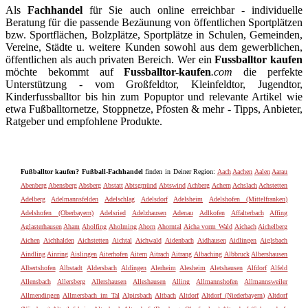
Als
Fachhandel
für Sie auch online erreichbar - individuelle
Beratung für die passende Bezäunung von öffentlichen Sportplätzen
bzw. Sportflächen, Bolzplätze, Sportplätze in Schulen, Gemeinden,
Vereine, Städte u. weitere Kunden sowohl aus dem gewerblichen,
öffentlichen als auch privaten Bereich. Wer ein
Fussballtor kaufen
möchte bekommt auf
Fussballtor-kaufen
.com
die perfekte
Unterstützung - vom Großfeldtor, Kleinfeldtor, Jugendtor,
Kinderfussballtor bis hin zum Popuptor und relevante Artikel wie
etwa Fußballtornetze, Stoppnetze, Pfosten & mehr - Tipps, Anbieter,
Ratgeber und empfohlene Produkte.
Fußballtor kaufen? Fußball-Fachhandel
finden in Deiner Region:
Aach
Aachen
Aalen
Aarau
Abenberg
Abensberg
Absberg
Abstatt
Abtsgmünd
Abtswind
Achberg
Achern
Achslach
Achstetten
Adelberg
Adelmannsfelden
Adelschlag
Adelsdorf
Adelsheim
Adelshofen (Mittelfranken)
Adelshofen (Oberbayern)
Adelsried
Adelzhausen
Adenau
Adlkofen
Affalterbach
Affing
Aglasterhausen
Aham
Aholfing
Aholming
Ahorn
Ahorntal
Aicha vorm Wald
Aichach
Aichelberg
Aichen
Aichhalden
Aichstetten
Aichtal
Aichwald
Aidenbach
Aidhausen
Aidlingen
Aiglsbach
Aindling
Ainring
Aislingen
Aiterhofen
Aitern
Aitrach
Aitrang
Albaching
Albbruck
Albershausen
Albertshofen
Albstadt
Aldersbach
Aldingen
Alerheim
Alesheim
Aletshausen
Alfdorf
Alfeld
Allensbach
Allersberg
Allershausen
Alleshausen
Alling
Allmannshofen
Allmannsweiler
Allmendingen
Allmersbach im Tal
Alpirsbach
Altbach
Altdorf
Altdorf (Niederbayern)
Altdorf