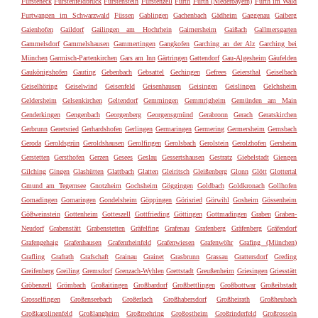
Fürsteneck
Fürstenfeldbruck
Fürstenstein
Fürstenzell
Fürth
Furth (Niederbayern)
Furth im Wald
Furtwangen im Schwarzwald
Füssen
Gablingen
Gachenbach
Gädheim
Gaggenau
Gaiberg
Gaienhofen
Gaildorf
Gailingen am Hochrhein
Gaimersheim
Gaißach
Gallmersgarten
Gammelsdorf
Gammelshausen
Gammertingen
Gangkofen
Garching an der Alz
Garching bei
München
Garmisch-Partenkirchen
Gars am Inn
Gärtringen
Gattendorf
Gau-Algesheim
Gäufelden
Gaukönigshofen
Gauting
Gebenbach
Gebsattel
Gechingen
Gefrees
Geiersthal
Geiselbach
Geiselhöring
Geiselwind
Geisenfeld
Geisenhausen
Geisingen
Geislingen
Gelchsheim
Geldersheim
Gelsenkirchen
Geltendorf
Gemmingen
Gemmrigheim
Gemünden am Main
Genderkingen
Gengenbach
Georgenberg
Georgensgmünd
Gerabronn
Gerach
Geratskirchen
Gerbrunn
Geretsried
Gerhardshofen
Gerlingen
Germaringen
Germering
Germersheim
Gernsbach
Geroda
Geroldsgrün
Geroldshausen
Gerolfingen
Gerolsbach
Gerolstein
Gerolzhofen
Gersheim
Gerstetten
Gersthofen
Gerzen
Gesees
Geslau
Gessertshausen
Gestratz
Giebelstadt
Giengen
Gilching
Gingen
Glashütten
Glattbach
Glatten
Gleiritsch
Gleißenberg
Glonn
Glött
Glottertal
Gmund am Tegernsee
Gnotzheim
Gochsheim
Göggingen
Goldbach
Goldkronach
Gollhofen
Gomadingen
Gomaringen
Gondelsheim
Göppingen
Görisried
Görwihl
Gosheim
Gössenheim
Gößweinstein
Gottenheim
Gotteszell
Gottfrieding
Göttingen
Gottmadingen
Graben
Graben-
Neudorf
Grabenstätt
Grabenstetten
Gräfelfing
Grafenau
Grafenberg
Gräfenberg
Gräfendorf
Grafengehaig
Grafenhausen
Grafenrheinfeld
Grafenwiesen
Grafenwöhr
Grafing (München)
Grafling
Grafrath
Grafschaft
Grainau
Grainet
Grasbrunn
Grassau
Grattersdorf
Greding
Greifenberg
Greiling
Gremsdorf
Grenzach-Wyhlen
Grettstadt
Greußenheim
Griesingen
Griesstätt
Gröbenzell
Grömbach
Großaitingen
Großbardorf
Großbettlingen
Großbottwar
Großeibstadt
Grosselfingen
Großenseebach
Großerlach
Großhabersdorf
Großheirath
Großheubach
Großkarolinenfeld
Großlangheim
Großmehring
Großostheim
Großrinderfeld
Großrosseln