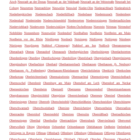
Aisch
Neustadt an der Donau
Neustadt an der Waldnaab
Neustadt an der Weinstraße
Neustadt bei
Coburg
Neustetten
Neutraubling
Neuweiler
Neuwied
Nieder-Olm
Niederaichbach
Niederalteich
Niederbergkirchen
Niedereschach
Niederfüllbach
Niederlauer
Niedermurach
Niedernberg
Niedernhall
Niederrieden
Niederschönenfeld
Niederstetten
Niederstotzingen
Niedertaufkirchen
Niederviehbach
Niederwerrn
Niederwinkling
Niefern-Öschelbronn
Nierstein
Nittenau
Nittendorf
Nohfelden
Nonnenhorn
Nonnweiler
Nordendorf
Nordhalben
Nordheim
Nordheim am Main
Nordheim vor der Rhön
Nördlingen
Nordrach
Notzingen
Nüdlingen
Nufringen
Nürnberg
Nürtingen
Nusplingen
Nußdorf (Chiemgau)
Nußdorf am Inn
Nußloch
Oberammergau
Oberasbach
Oberau
Oberaudorf
Oberaurach
Oberbergkirchen
Oberboihingen
Oberdachstetten
Oberderdingen
Oberding
Oberdischingen
Oberdolling
Oberelsbach
Obergriesbach
Obergröningen
Obergünzburg
Oberhaching
Oberhaid
Oberharmersbach
Oberhausen
Oberhausen (b. Neuburg)
Oberhausen (b. Peißenberg)
Oberhausen-Rheinhausen
Oberickelsheim
Oberkirch
Oberkochen
Oberkotzau
Oberleichtersbach
Obermaiselstein
Obermarchtal
Obermeitingen
Obermichelbach
Obermoschel
Obernbreit
Obernburg am Main
Oberndorf am Lech
Oberndorf am Neckar
Oberneukirchen
Obernheim
Obernzell
Obernzenn
Oberostendorf
Oberottmarshausen
Oberpframmern
Oberpleichfeld
Oberpöring
Oberreichenbach
Oberreute
Oberried
Oberrieden
Oberriexingen
Oberrot
Oberroth
Oberscheinfeld
Oberschleißheim
Oberschneiding
Oberschönegg
Oberschwarzach
Oberschweinbach
Obersinn
Obersöchering
Obersontheim
Oberstadion
Oberstaufen
Oberstdorf
Oberstenfeld
Oberstreu
Obersulm
Obersüßbach
Obertaufkirchen
Oberteuringen
Oberthal
Oberthulba
Obertraubling
Obertrubach
Oberviechtach
Oberwesel
Oberwolfach
Obing
Obrigheim
Ochsenfurt
Ochsenhausen
Odelzhausen
Oedheim
Oerlenbach
Oettingen in Bayern
Offenau
Offenbach
Offenberg
Offenburg
Offenhausen
Offingen
Ofterdingen
Ofterschwang
Oftersheim
Oggelshausen
Ohlsbach
Ohlstadt
Ohmden
Öhningen
Ohrenbach