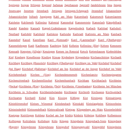
Ispringen
Issigau
Ittlingen
Itzgrund
Jachenau
Jagsthausen
Jagstzell
Jandelsbrunn
Jena
Jengen
Jesenwang
Jestetten
Jettenbach
Jettingen
Jettingen-Scheppach
Jetzendorf
Johannesberg
Johanniskirchen
Julbach
Jungingen
Kahl am Main
Kaisersbach
Kaisersesch
Kaiserslautern
Kaisheim
Kalchreuth
Kallmünz
Kaltental
Kammeltal
Kammerstein
Kammlach
Kämpfelbach
Kandel
Kandern
Kanzach
Kappel-Grafenhausen
Kappelrodeck
Karbach
Karlsbad
Karlsdorf-
Neuthard
Karlsfeld
Karlshuld
Karlskron
Karlsruhe
Karlstadt
Karlstein am Main
Karsbach
Kasendorf
Kassel
Kastellaun
Kastl (Kemnath)
Kastl (Lauterachtal)
Kastl (Oberbayern)
Katzenelnbogen
Kaub
Kaufbeuren
Kaufering
Kehl
Kelheim
Kellmünz (Iller)
Keltern
Kemmern
Kemnath
Kempten (Allgäu)
Kenzingen
Kernen im Remstal
Ketsch
Kettershausen
Kiefersfelden
Kiel
Kienberg
Kieselbronn
Kinding
Kinsau
Kipfenberg
Kippenheim
Kirchanschöring
Kirchardt
Kirchberg
Kirchberg (Hunsrück)
Kirchberg (Oberbayern)
Kirchberg im Wald
Kirchdorf
Kirchdorf
(bei Haag)
Kirchdorf (Hallertau)
Kirchdorf am Inn
Kirchdorf an der Amper
Kirchdorf im Wald
Kirchehrenbach
Kirchen (Sieg)
Kirchendemenreuth
Kirchenlamitz
Kirchenpingarten
Kirchensittenbach
Kirchentellinsfurt
Kirchenthumbach
Kirchham
Kirchhaslach
Kirchheim
(Neckar)
Kirchheim (Ries)
Kirchheim (Teck)
Kirchheim (Unterfranken)
Kirchheim bei München
Kirchheim in Schwaben
Kirchheimbolanden
Kirchlauter
Kirchroth
Kirchseeon
Kirchweidach
Kirchzarten
Kirchzell
Kirkel
Kirn
Kissing
Kißlegg
Kist
Kitzingen
Kleinaitingen
Kleinblittersdorf
Kleines Wiesental
Kleinheubach
Kleinkahl
Kleinlangheim
Kleinostheim
Kleinrinderfeld
Kleinsendelbach
Kleinwallstadt
Klettgau
Klingenberg am Main
Klosterlechfeld
Knetzgau
Knittlingen
Koblenz
Kochel am See
Köditz
Ködnitz
Köfering
Kohlberg
Kolbermoor
Kolbingen
Kolitzheim
Kollnburg
Köln
Köngen
Königheim
Königsbach-Stein
Königsberg
(Bayern)
Königsbronn
Königsbrunn
Königsdorf
Königseggwald
Königsfeld
Königsheim