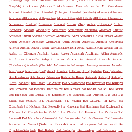
(Nürnberg)
Alteglofsheim
Altenbuch
Altendorf (Bamberg, Oberfranken)
Altendorf (Schwandorf,
Oberpfalz)
Altenkirchen (Westerwald)
Altenkunstadt
Altenmarkt an der Alz
Altenmünster
Altenriet
Altenstadt (Iller)
Altenstadt (Schongau)
Altenstadt (Waldnaab)
Altensteig
Altenthann
Altertheim
Altfraunhofen
Althegnenberg
Altheim
Althengstett
Althütte
Altlußheim
Altmannstein
Altomünster
Altötting
Altshausen
Altusried
Alzenau
Alzey
Amberg (Oberpfalz)
Amberg
(Schwaben)
Amerang
Amerdingen
Ammerbuch
Ammerndorf
Ammerthal
Amorbach
Ampfing
Amstetten
Amtzell
Andechs
Andernach
Angelbachtal
Anger
Annweiler (Trifels)
Ansbach
Antdorf
Anzing
Apfeldorf
Apfeltrach
Appenweier
Arberg
Aresing
Argenbühl
Arnbruck
Arnschwang
Arnstein
Arnstorf
Arrach
Arzberg
Asbach-Bäumenheim
Ascha
Aschaffenburg
Aschau am Inn
Aschau im Chiemgau
Aschheim
Aspach
Asperg
Assamstadt
Asselfingen
Aßling
Attenhofen
Attenkirchen
Attenweiler
Atting
Au in der Hallertau
Aub
Aubstadt
Auenwald
Auerbach
(Niederbayern)
Auerbach (Oberpfalz)
Aufhausen
Aufseß
Auggen
Augsburg
Auhausen
Aulendorf
Aura (Saale)
Aura (Sinngrund)
Aurach
Aurachtal
Außernzell
Aying
Aystetten
Baar (Schwaben)
Baar-Ebenhausen
Babenhausen
Babensham
Bach an der Donau
Bacharach
Bachhagel
Bächingen
(Brenz)
Backnang
Bad Abbach
Bad Aibling
Bad Alexandersbad
Bad Bayersoien
Bad Bellingen
Bad Bergzabern
Bad Berneck (Fichtelgebirge)
Bad Birnbach
Bad Bocklet
Bad Boll
Bad Breisig
Bad Brückenau
Bad Buchau
Bad Ditzenbach
Bad Dürkheim
Bad Dürrheim
Bad Ems
Bad
Endorf
Bad Feilnbach
Bad Friedrichshall
Bad Füssing
Bad Griesbach im Rottal
Bad
Grönenbach
Bad Heilbrunn
Bad Herrenalb
Bad Hindelang
Bad Hönningen
Bad Kissingen
Bad
Kohlgrub
Bad Königshofen im Grabfeld
Bad Kötzting
Bad Kreuznach
Bad Krozingen
Bad
Liebenzell
Bad Marienberg (Westerwald)
Bad Mergentheim
Bad Neualbenreuth
Bad Neuenahr-
Ahrweiler
Bad Neustadt (Saale)
Bad Peterstal-Griesbach
Bad Rappenau
Bad Reichenhall
Bad
Rippoldsau-Schapbach
Bad Rodach
Bad Säckingen
Bad Saulgau
Bad Schönborn
Bad