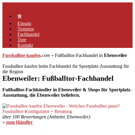
Zum
Menü
Inhalt
springen
⚽
Einsatz
Tornetze
Fachhandel
Tore
Kontakt
Fussballtor-kaufen
.com
» Fußballtor-Fachhandel in
Ebenweiler
Fussballtor kaufen beim Fachhandel für Sportplatz-Ausstattung für
die Region
Ebenweiler: Fußballtor-Fachhandel
Fußballtor-Fachhändler in Ebenweiler & Shops für Sportplatz-
Ausstattung, die Ebenweiler beliefern.
über 100 Bewertungen (Anbieter, Ebenweiler)
»
zum Händler