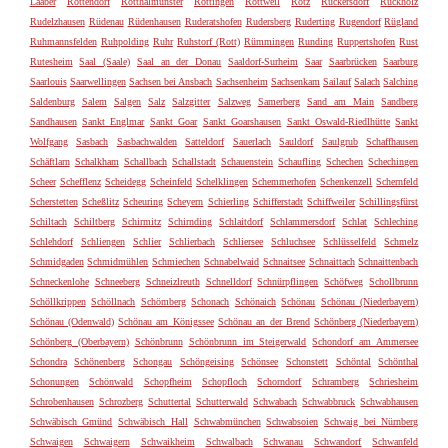
Laaber
Rottendorf
Rotthalmünster
Röttingen
Rottweil
Rötz
Rückersdorf
Rückholz
Rudelzhausen
Rüdenau
Rüdenhausen
Ruderatshofen
Rudersberg
Ruderting
Rugendorf
Rügland
Ruhmannsfelden
Ruhpolding
Ruhr
Ruhstorf (Rott)
Rümmingen
Runding
Ruppertshofen
Rust
Rutesheim
Saal (Saale)
Saal an der Donau
Saaldorf-Surheim
Saar
Saarbrücken
Saarburg
Saarlouis
Saarwellingen
Sachsen bei Ansbach
Sachsenheim
Sachsenkam
Sailauf
Salach
Salching
Saldenburg
Salem
Salgen
Salz
Salzgitter
Salzweg
Samerberg
Sand am Main
Sandberg
Sandhausen
Sankt Englmar
Sankt Goar
Sankt Goarshausen
Sankt Oswald-Riedlhütte
Sankt
Wolfgang
Sasbach
Sasbachwalden
Satteldorf
Sauerlach
Sauldorf
Saulgrub
Schaffhausen
Schäftlarn
Schalkham
Schallbach
Schallstadt
Schauenstein
Schaufling
Schechen
Schechingen
Scheer
Schefflenz
Scheidegg
Scheinfeld
Schelklingen
Schemmerhofen
Schenkenzell
Schernfeld
Scherstetten
Scheßlitz
Scheuring
Scheyern
Schierling
Schifferstadt
Schiffweiler
Schillingsfürst
Schiltach
Schiltberg
Schirmitz
Schirnding
Schlaitdorf
Schlammersdorf
Schlat
Schleching
Schlehdorf
Schliengen
Schlier
Schlierbach
Schliersee
Schluchsee
Schlüsselfeld
Schmelz
Schmidgaden
Schmidmühlen
Schmiechen
Schnabelwaid
Schnaitsee
Schnaittach
Schnaittenbach
Schneckenlohe
Schneeberg
Schneizlreuth
Schnelldorf
Schnürpflingen
Schöfweg
Schollbrunn
Schöllkrippen
Schöllnach
Schömberg
Schonach
Schönaich
Schönau
Schönau (Niederbayern)
Schönau (Odenwald)
Schönau am Königssee
Schönau an der Brend
Schönberg (Niederbayern)
Schönberg (Oberbayern)
Schönbrunn
Schönbrunn im Steigerwald
Schondorf am Ammersee
Schondra
Schönenberg
Schongau
Schöngeising
Schönsee
Schonstett
Schöntal
Schönthal
Schonungen
Schönwald
Schopfheim
Schopfloch
Schorndorf
Schramberg
Schriesheim
Schrobenhausen
Schrozberg
Schuttertal
Schutterwald
Schwabach
Schwabbruck
Schwabhausen
Schwäbisch Gmünd
Schwäbisch Hall
Schwabmünchen
Schwabsoien
Schwaig bei Nürnberg
Schwaigen
Schwaigern
Schwaikheim
Schwalbach
Schwanau
Schwandorf
Schwanfeld