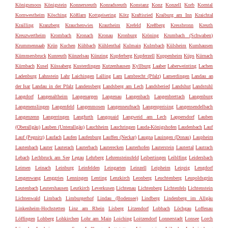
Königsmoos
Königstein
Konnersreuth
Konradsreuth
Konstanz
Konz
Konzell
Korb
Korntal
Kornwestheim
Kösching
Kößlarn
Kottgeisering
Kötz
Kraftisried
Kraiburg am Inn
Kraichtal
Krailling
Kranzberg
Krauchenwies
Krautheim
Krefeld
Kreßberg
Kressbronn
Kreuth
Kreuzwertheim
Krombach
Kronach
Kronau
Kronburg
Kröning
Krumbach (Schwaben)
Krummennaab
Krün
Kuchen
Kühbach
Kühlenthal
Kulmain
Kulmbach
Külsheim
Kumhausen
Kümmersbruck
Kunreuth
Künzelsau
Künzing
Kupferberg
Kupferzell
Kuppenheim
Küps
Kürnach
Kürnbach
Kusel
Küssaberg
Kusterdingen
Kutzenhausen
Kyllburg
Laaber
Laberweinting
Lachen
Ladenburg
Lahnstein
Lahr
Laichingen
Lalling
Lam
Lambrecht (Pfalz)
Lamerdingen
Landau an
der Isar
Landau in der Pfalz
Landensberg
Landsberg am Lech
Landsberied
Landshut
Landstuhl
Langdorf
Langenaltheim
Langenargen
Langenau
Langenbach
Langenbrettach
Langenburg
Langenenslingen
Langenfeld
Langenmosen
Langenneufnach
Langenpreising
Langensendelbach
Langenzenn
Langerringen
Langfurth
Langquaid
Langweid am Lech
Lappersdorf
Lauben
(Oberallgäu)
Lauben (Unterallgäu)
Lauchheim
Lauchringen
Lauda-Königshofen
Laudenbach
Lauf
Lauf (Pegnitz)
Laufach
Laufen
Laufenburg
Lauffen (Neckar)
Laugna
Lauingen (Donau)
Laupheim
Lautenbach
Lauter
Lauterach
Lauterbach
Lauterecken
Lauterhofen
Lauterstein
Lautertal
Lautrach
Lebach
Lechbruck am See
Legau
Lehrberg
Lehrensteinsfeld
Leibertingen
Leiblfing
Leidersbach
Leimen
Leinach
Leinburg
Leinfelden
Leingarten
Leinzell
Leipheim
Leipzig
Lengdorf
Lengenwang
Lenggries
Lenningen
Lenting
Lenzkirch
Leonberg
Leuchtenberg
Leupoldsgrün
Leutenbach
Leutershausen
Leutkirch
Leverkusen
Lichtenau
Lichtenberg
Lichtenfels
Lichtenstein
Lichtenwald
Limbach
Limburgerhof
Lindau (Bodensee)
Lindberg
Lindenberg im Allgäu
Linkenheim-Hochstetten
Linz am Rhein
Lisberg
Litzendorf
Lobbach
Löchgau
Loffenau
Löffingen
Lohberg
Lohkirchen
Lohr am Main
Loiching
Loitzendorf
Lonnerstadt
Lonsee
Lorch