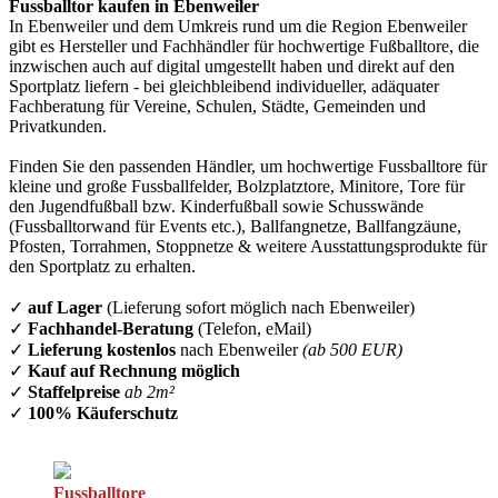
Fussballtor kaufen in Ebenweiler
In Ebenweiler und dem Umkreis rund um die Region Ebenweiler
gibt es Hersteller und Fachhändler für hochwertige Fußballtore, die
inzwischen auch auf digital umgestellt haben und direkt auf den
Sportplatz liefern - bei gleichbleibend individueller, adäquater
Fachberatung für Vereine, Schulen, Städte, Gemeinden und
Privatkunden.
Finden Sie den passenden Händler, um hochwertige Fussballtore für
kleine und große Fussballfelder, Bolzplatztore, Minitore, Tore für
den Jugendfußball bzw. Kinderfußball sowie Schusswände
(Fussballtorwand für Events etc.), Ballfangnetze, Ballfangzäune,
Pfosten, Torrahmen, Stoppnetze & weitere Ausstattungsprodukte für
den Sportplatz zu erhalten.
✓
auf Lager
(Lieferung sofort möglich nach Ebenweiler)
✓
Fachhandel-Beratung
(Telefon, eMail)
✓
Lieferung kostenlos
nach Ebenweiler
(ab 500 EUR)
✓
Kauf auf Rechnung möglich
✓
Staffelpreise
ab 2m²
✓
100% Käuferschutz
Fussballtore