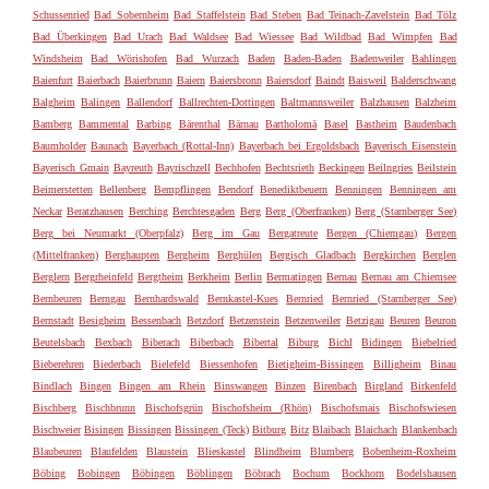
Schussenried
Bad Sobernheim
Bad Staffelstein
Bad Steben
Bad Teinach-Zavelstein
Bad Tölz
Bad Überkingen
Bad Urach
Bad Waldsee
Bad Wiessee
Bad Wildbad
Bad Wimpfen
Bad
Windsheim
Bad Wörishofen
Bad Wurzach
Baden
Baden-Baden
Badenweiler
Bahlingen
Baienfurt
Baierbach
Baierbrunn
Baiern
Baiersbronn
Baiersdorf
Baindt
Baisweil
Balderschwang
Balgheim
Balingen
Ballendorf
Ballrechten-Dottingen
Baltmannsweiler
Balzhausen
Balzheim
Bamberg
Bammental
Barbing
Bärenthal
Bärnau
Bartholomä
Basel
Bastheim
Baudenbach
Baumholder
Baunach
Bayerbach (Rottal-Inn)
Bayerbach bei Ergoldsbach
Bayerisch Eisenstein
Bayerisch Gmain
Bayreuth
Bayrischzell
Bechhofen
Bechtsrieth
Beckingen
Beilngries
Beilstein
Beimerstetten
Bellenberg
Bempflingen
Bendorf
Benediktbeuern
Benningen
Benningen am
Neckar
Beratzhausen
Berching
Berchtesgaden
Berg
Berg (Oberfranken)
Berg (Starnberger See)
Berg bei Neumarkt (Oberpfalz)
Berg im Gau
Bergatreute
Bergen (Chiemgau)
Bergen
(Mittelfranken)
Berghaupten
Bergheim
Berghülen
Bergisch Gladbach
Bergkirchen
Berglen
Berglern
Bergrheinfeld
Bergtheim
Berkheim
Berlin
Bermatingen
Bernau
Bernau am Chiemsee
Bernbeuren
Berngau
Bernhardswald
Bernkastel-Kues
Bernried
Bernried (Starnberger See)
Bernstadt
Besigheim
Bessenbach
Betzdorf
Betzenstein
Betzenweiler
Betzigau
Beuren
Beuron
Beutelsbach
Bexbach
Biberach
Biberbach
Bibertal
Biburg
Bichl
Bidingen
Biebelried
Bieberehren
Biederbach
Bielefeld
Biessenhofen
Bietigheim-Bissingen
Billigheim
Binau
Bindlach
Bingen
Bingen am Rhein
Binswangen
Binzen
Birenbach
Birgland
Birkenfeld
Bischberg
Bischbrunn
Bischofsgrün
Bischofsheim (Rhön)
Bischofsmais
Bischofswiesen
Bischweier
Bisingen
Bissingen
Bissingen (Teck)
Bitburg
Bitz
Blaibach
Blaichach
Blankenbach
Blaubeuren
Blaufelden
Blaustein
Blieskastel
Blindheim
Blumberg
Bobenheim-Roxheim
Böbing
Bobingen
Böbingen
Böblingen
Böbrach
Bochum
Bockhorn
Bodelshausen