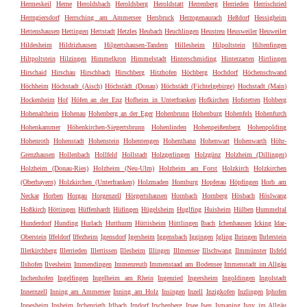
Hermeskeil
Herne
Heroldsbach
Heroldsberg
Heroldstatt
Herrenberg
Herrieden
Herrischried
Herrngiersdorf
Herrsching am Ammersee
Hersbruck
Herzogenaurach
Heßdorf
Hessigheim
Hettenshausen
Hettingen
Hettstadt
Hetzles
Heubach
Heuchlingen
Heustreu
Heusweiler
Heuweiler
Hildesheim
Hildrizhausen
Hilgertshausen-Tandern
Hillesheim
Hilpoltstein
Hiltenfingen
Hiltpoltstein
Hilzingen
Himmelkron
Himmelstadt
Hinterschmiding
Hinterzarten
Hirrlingen
Hirschaid
Hirschau
Hirschbach
Hirschberg
Hitzhofen
Höchberg
Hochdorf
Höchenschwand
Höchheim
Höchstadt (Aisch)
Höchstädt (Donau)
Höchstädt (Fichtelgebirge)
Hochstadt (Main)
Hockenheim
Hof
Höfen an der Enz
Hofheim in Unterfranken
Hofkirchen
Hofstetten
Hohberg
Hohenaltheim
Hohenau
Hohenberg an der Eger
Hohenbrunn
Hohenburg
Hohenfels
Hohenfurch
Hohenkammer
Höhenkirchen-Siegertsbrunn
Hohenlinden
Hohenpeißenberg
Hohenpolding
Hohenroth
Hohenstadt
Hohenstein
Hohentengen
Hohenthann
Hohenwart
Hohenwarth
Höhr-
Grenzhausen
Hollenbach
Hollfeld
Hollstadt
Holzgerlingen
Holzgünz
Holzheim (Dillingen)
Holzheim (Donau-Ries)
Holzheim (Neu-Ulm)
Holzheim am Forst
Holzkirch
Holzkirchen
(Oberbayern)
Holzkirchen (Unterfranken)
Holzmaden
Homburg
Hopferau
Höpfingen
Horb am
Neckar
Horben
Horgau
Horgenzell
Hörgertshausen
Hornbach
Hornberg
Hösbach
Höslwang
Hoßkirch
Höttingen
Hüffenhardt
Hüfingen
Hügelsheim
Huglfing
Huisheim
Hülben
Hummeltal
Hunderdorf
Hunding
Hurlach
Hutthurm
Hüttisheim
Hüttlingen
Ibach
Ichenhausen
Icking
Idar-
Oberstein
Iffeldorf
Iffezheim
Igensdorf
Igersheim
Iggensbach
Iggingen
Igling
Ihringen
Ihrlerstein
Illerkirchberg
Illerrieden
Illertissen
Illesheim
Illingen
Illmensee
Illschwang
Ilmmünster
Ilsfeld
Ilshofen
Ilvesheim
Immendingen
Immenreuth
Immenstaad am Bodensee
Immenstadt im Allgäu
Inchenhofen
Ingelfingen
Ingelheim am Rhein
Ingenried
Ingersheim
Ingoldingen
Ingolstadt
Innernzell
Inning am Ammersee
Inning am Holz
Insingen
Inzell
Inzigkofen
Inzlingen
Iphofen
Ippesheim
Ipsheim
Irchenrieth
Irlbach
Irndorf
Irschenberg
Irsee
Isen
Ismaning
Isny im Allgäu