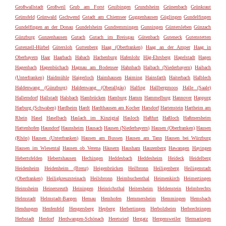
Großwallstadt
Großweil
Grub am Forst
Gruibingen
Grundsheim
Grünenbach
Grünkraut
Grünsfeld
Grünwald
Gschwend
Gstadt am Chiemsee
Guggenhausen
Güglingen
Gundelfingen
Gundelfingen an der Donau
Gundelsheim
Gundremmingen
Gunningen
Güntersleben
Günzach
Günzburg
Gunzenhausen
Gutach
Gutach im Breisgau
Gütenbach
Guteneck
Gutenstetten
Gutenzell-Hürbel
Gütersloh
Guttenberg
Haag (Oberfranken)
Haag an der Amper
Haag in
Oberbayern
Haar
Haarbach
Habach
Hachenburg
Hafenlohr
Häg-Ehrsberg
Hagelstadt
Hagen
Hagenbach
Hagenbüchach
Hagnau am Bodensee
Hahnbach
Haibach (Niederbayern)
Haibach
(Unterfranken)
Haidmühle
Haigerloch
Haimhausen
Haiming
Hainsfarth
Haiterbach
Halblech
Haldenwang (Günzburg)
Haldenwang (Oberallgäu)
Halfing
Hallbergmoos
Halle (Saale)
Hallerndorf
Hallstadt
Halsbach
Hambrücken
Hamburg
Hamm
Hammelburg
Hannover
Happurg
Harburg (Schwaben)
Hardheim
Hardt
Hardthausen am Kocher
Harsdorf
Hartenstein
Hartheim am
Rhein
Hasel
Haselbach
Haslach im Kinzigtal
Hasloch
Haßfurt
Haßloch
Haßmersheim
Hattenhofen
Haundorf
Haunsheim
Hausach
Hausen (Niederbayern)
Hausen (Oberfranken)
Hausen
(Rhön)
Hausen (Unterfranken)
Hausen am Bussen
Hausen am Tann
Hausen bei Würzburg
Hausen im Wiesental
Hausen ob Verena
Häusern
Hausham
Hauzenberg
Hawangen
Hayingen
Hebertsfelden
Hebertshausen
Hechingen
Heddesbach
Heddesheim
Heideck
Heidelberg
Heidenheim
Heidenheim (Brenz)
Heigenbrücken
Heilbronn
Heiligenberg
Heiligenstadt
(Oberfranken)
Heiligkreuzsteinach
Heilsbronn
Heimbuchenthal
Heimenkirch
Heimertingen
Heimsheim
Heinersreuth
Heiningen
Heinrichsthal
Heitersheim
Heldenstein
Helmbrechts
Helmstadt
Helmstadt-Bargen
Hemau
Hemhofen
Hemmersheim
Hemmingen
Hemsbach
Hendungen
Henfenfeld
Hengersberg
Hepberg
Herbertingen
Herbolzheim
Herbrechtingen
Herbstadt
Herdorf
Herdwangen-Schönach
Heretsried
Hergatz
Hergensweiler
Hermaringen