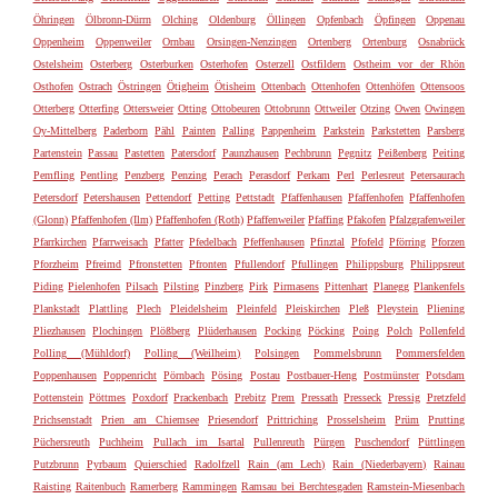
Öhringen
Ölbronn-Dürrn
Olching
Oldenburg
Öllingen
Opfenbach
Öpfingen
Oppenau
Oppenheim
Oppenweiler
Ornbau
Orsingen-Nenzingen
Ortenberg
Ortenburg
Osnabrück
Ostelsheim
Osterberg
Osterburken
Osterhofen
Osterzell
Ostfildern
Ostheim vor der Rhön
Osthofen
Ostrach
Östringen
Ötigheim
Ötisheim
Ottenbach
Ottenhofen
Ottenhöfen
Ottensoos
Otterberg
Otterfing
Ottersweier
Otting
Ottobeuren
Ottobrunn
Ottweiler
Otzing
Owen
Owingen
Oy-Mittelberg
Paderborn
Pähl
Painten
Palling
Pappenheim
Parkstein
Parkstetten
Parsberg
Partenstein
Passau
Pastetten
Patersdorf
Paunzhausen
Pechbrunn
Pegnitz
Peißenberg
Peiting
Pemfling
Pentling
Penzberg
Penzing
Perach
Perasdorf
Perkam
Perl
Perlesreut
Petersaurach
Petersdorf
Petershausen
Pettendorf
Petting
Pettstadt
Pfaffenhausen
Pfaffenhofen
Pfaffenhofen
(Glonn)
Pfaffenhofen (Ilm)
Pfaffenhofen (Roth)
Pfaffenweiler
Pfaffing
Pfakofen
Pfalzgrafenweiler
Pfarrkirchen
Pfarrweisach
Pfatter
Pfedelbach
Pfeffenhausen
Pfinztal
Pfofeld
Pförring
Pforzen
Pforzheim
Pfreimd
Pfronstetten
Pfronten
Pfullendorf
Pfullingen
Philippsburg
Philippsreut
Piding
Pielenhofen
Pilsach
Pilsting
Pinzberg
Pirk
Pirmasens
Pittenhart
Planegg
Plankenfels
Plankstadt
Plattling
Plech
Pleidelsheim
Pleinfeld
Pleiskirchen
Pleß
Pleystein
Pliening
Pliezhausen
Plochingen
Plößberg
Plüderhausen
Pocking
Pöcking
Poing
Polch
Pollenfeld
Polling (Mühldorf)
Polling (Weilheim)
Polsingen
Pommelsbrunn
Pommersfelden
Poppenhausen
Poppenricht
Pörnbach
Pösing
Postau
Postbauer-Heng
Postmünster
Potsdam
Pottenstein
Pöttmes
Poxdorf
Prackenbach
Prebitz
Prem
Pressath
Presseck
Pressig
Pretzfeld
Prichsenstadt
Prien am Chiemsee
Priesendorf
Prittriching
Prosselsheim
Prüm
Prutting
Püchersreuth
Puchheim
Pullach im Isartal
Pullenreuth
Pürgen
Puschendorf
Püttlingen
Putzbrunn
Pyrbaum
Quierschied
Radolfzell
Rain (am Lech)
Rain (Niederbayern)
Rainau
Raisting
Raitenbuch
Ramerberg
Rammingen
Ramsau bei Berchtesgaden
Ramstein-Miesenbach