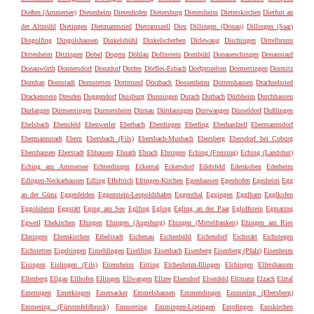
Dießen (Ammersee)
Dietenheim
Dietenhofen
Dietersburg
Dietersheim
Dieterskirchen
Dietfurt an
der Altmühl
Dietingen
Dietmannsried
Dietramszell
Diez
Dillingen (Donau)
Dillingen (Saar)
Dingolfing
Dingolshausen
Dinkelsbühl
Dinkelscherben
Dirlewang
Dischingen
Dittelbrunn
Dittenheim
Ditzingen
Dobel
Dogern
Döhlau
Dollnstein
Dombühl
Donaueschingen
Donaustauf
Donauwörth
Donnersdorf
Donzdorf
Dorfen
Dörfles-Esbach
Dorfprozelten
Dormettingen
Dormitz
Dornhan
Dornstadt
Dornstetten
Dortmund
Dörzbach
Dossenheim
Dotternhausen
Drachselsried
Drackenstein
Dresden
Duggendorf
Duisburg
Dunningen
Durach
Durbach
Dürbheim
Durchhausen
Durlangen
Dürmentingen
Durmersheim
Dürnau
Dürrlauingen
Dürrwangen
Düsseldorf
Dußlingen
Ebelsbach
Ebensfeld
Ebenweiler
Eberbach
Eberdingen
Eberfing
Eberhardzell
Ebermannsdorf
Ebermannstadt
Ebern
Ebersbach (Fils)
Ebersbach-Musbach
Ebersberg
Ebersdorf bei Coburg
Ebershausen
Eberstadt
Ebhausen
Ebnath
Ebrach
Ebringen
Eching (Freising)
Eching (Landshut)
Eching am Ammersee
Echterdingen
Eckental
Eckersdorf
Edelsfeld
Edenkoben
Ederheim
Edingen-Neckarhausen
Edling
Effeltrich
Efringen-Kirchen
Egenhausen
Egenhofen
Egesheim
Egg
an der Günz
Eggenfelden
Eggenstein-Leopoldshafen
Eggenthal
Eggingen
Egglham
Egglkofen
Eggolsheim
Eggstätt
Eging am See
Eglfing
Egling
Egling an der Paar
Egloffstein
Egmating
Egweil
Ehekirchen
Ehingen
Ehingen (Augsburg)
Ehingen (Mittelfranken)
Ehingen am Ries
Ehningen
Ehrenkirchen
Eibelstadt
Eichenau
Eichenbühl
Eichendorf
Eichstätt
Eichstegen
Eichstetten
Eigeltingen
Eimeldingen
Eiselfing
Eisenbach
Eisenberg
Eisenberg (Pfalz)
Eisenheim
Eisingen
Eislingen (Fils)
Eitensheim
Eitting
Elchesheim-Illingen
Elchingen
Elfershausen
Ellenberg
Ellgau
Ellhofen
Ellingen
Ellwangen
Ellzee
Elsendorf
Elsenfeld
Eltmann
Elzach
Elztal
Emeringen
Emerkingen
Emersacker
Emmelshausen
Emmendingen
Emmering (Ebersberg)
Emmering (Fürstenfeldbruck)
Emmerting
Emmingen-Liptingen
Empfingen
Emskirchen