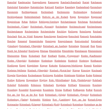
Ramsthal
Randersacker
Rangendingen
Rannungen
Ransbach-Baumbach
Rastatt
Ratshausen
Rattelsdorf
Rattenberg
Rattenkirchen
Rattiszell
Raubling
Rauenberg
Rauhenebrach
Ravensburg
Ravenstein
Rechberghausen
Rechtenbach
Rechtenstein
Rechtmehring
Reckendorf
Recklinghausen
Rednitzhembach
Redwitz an der Rodach
Regen
Regensburg
Regenstauf
Regnitzlosau
Rehau
Rehling
Rehlingen-Siersburg
Reichartshausen
Reichenau
Reichenbach
Reichenbach (Cham)
Reichenbach (Kronach)
Reichenberg
Reichenschwand
Reichersbeuern
Reichertshausen
Reichertsheim
Reichertshofen
Reichling
Reilingen
Reimlingen
Reisbach
Reischach
Reit im Winkl
Remagen
Remchingen
Remlingen
Remscheid
Remseck
Remshalden
Renchen
Rennerod
Rennertshofen
Renningen
Renquishausen
Rentweinsdorf
Rettenbach
(Günzburg)
Rettenbach (Oberpfalz)
Rettenbach am Auerberg
Rettenberg
Retzstadt
Reut
Reute
Reuth bei Erbendorf
Reutlingen
Rheinau
Rheinböllen
Rheinfelden
Rheinhausen
Rheinmünster
Rheinstetten
Rhens
Rickenbach
Ried
Riedbach
Rieden (Forggensee)
Rieden (Kaufbeuren)
Rieden (Oberpfalz)
Riedenberg
Riedenburg
Riedenheim
Riederich
Riedering
Riedhausen
Riedlingen
Riegel
Riegelsberg
Riegsee
Riekofen
Rielasingen-Worblingen
Rieneck
Riesbürg
Rietheim-Weilheim
Rimbach (Oberpfalz)
Rimbach (Rottal-Inn)
Rimpar
Rimsting
Rinchnach
Ringelai
Ringsheim
Rockenhausen
Röckingen
Rodalben
Rödelmaier
Rödelsee
Roden
Rödental
Roding
Röfingen
Roggenburg
Rögling
Rohr (Mittelfranken)
Rohr (Niederbayern)
Rohrbach
Rohrdorf
Rohrenfels
Röhrmoos
Röhrnbach
Roigheim
Röllbach
Römerstein
Ronsberg
Rosenberg
Rosenfeld
Rosengarten
Rosenheim
Röslau
Roßbach
Roßhaupten
Roßtal
Rostock
Rot am See
Rot an der Rot
Roth
Röthenbach (Allgäu)
Röthenbach (Pegnitz)
Rothenbuch
Rothenburg (Tauber)
Rothenfels
Röthlein
Rott (Landsberg)
Rott am Inn
Rottach-Egern
Rottenacker
Röttenbach (Erlangen)
Röttenbach (Roth)
Rottenbuch
Rottenburg
Rottenburg an der