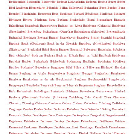
Bodenkirchen
Bodenmais
Bodenwöhr
Bodman-Ludwigshafen
Bodnegg
Bodolz
Bogen
Böhen
Böhl-Iggelheim
Böhmenkirch
Böhmfeld
Böllen
Bollschweil
Bolsterlang
Boms
Bondorf
Bonn
Bonndorf
Bönnigheim
Bonstetten
Boos
Bopfingen
Boppard
Börslingen
Börtlingen
Bösingen
Böttingen
Bottrop
Bötzingen
Bous
Boxberg
Brackenheim
Brand
Brannenburg
Braubach
Bräunlingen
Braunsbach
Braunschweig
Breisach am Rhein
Breitbrunn (Chiemsee)
Breitbrunn
(Unterfranken)
Breitenberg
Breitenbrunn (Oberpfalz)
Breitenbrunn (Schwaben)
Breitengüßbach
Breitenthal
Breitingen
Breitnau
Bremen
Bremerhaven
Brennberg
Bretten
Bretzfeld
Brigachtal
Bruchsal
Bruck (Oberbayern)
Bruck in der Oberpfalz
Bruckberg (Mittelfranken)
Bruckberg
(Niederbayern)
Bruckmühl
Brühl
Brunn
Brunnen
Brunnthal
Bubenreuth
Bubesheim
Bubsheim
Buch (Schwaben)
Buch am Buchrain
Buch am Erlbach
Buch am Wald
Buchbach
Buchbrunn
Buchdorf
Buchen
Buchenbach
Büchenbach
Buchenberg
Buchheim
Buchhofen
Büchlberg
Buchloe
Buckenhof
Budenheim
Buggingen
Bühl
Bühlertal
Bühlertann
Bühlerzell
Bundorf
Burgau
Burgberg im Allgäu
Burgbernheim
Burgebrach
Burggen
Burghaslach
Burghausen
Burgheim
Burgkirchen an der Alz
Burgkunstadt
Burglauer
Burglengenfeld
Burgoberbach
Burgpreppach
Burgrieden
Burgsalach
Burgsinn
Bürgstadt
Burgstetten
Burgthann
Burgwindheim
Burk
Burkardroth
Burladingen
Burtenbach
Büsingen
Buttenheim
Buttenwiesen
Bütthard
Buxheim (Oberbayern)
Buxheim (Schwaben)
Cadolzburg
Calw
Castell
Cham
Chamerau
Chemnitz
Chieming
Chiemsee
Cleebronn
Coburg
Cochem
Collenberg
Colmberg
Crailsheim
Creglingen
Creußen
Daaden
Dachau
Dachsbach
Dachsberg
Dahn
Daisendorf
Daiting
Dammbach
Darmstadt
Dasing
Dauchingen
Daun
Dautmergen
Deckenpfronn
Deggendorf
Deggenhausertal
Deggingen
Deidesheim
Deilingen
Deining
Deiningen
Deisenhausen
Deißlingen
Deizisau
Denkendorf
Denkingen
Denklingen
Dentlein am Forst
Denzlingen
Dettelbach
Dettenhausen
Dettenheim
Dettighofen
Dettingen
Deuerling
Diebach
Diedorf
Dielheim
Dierdorf
Diespeck