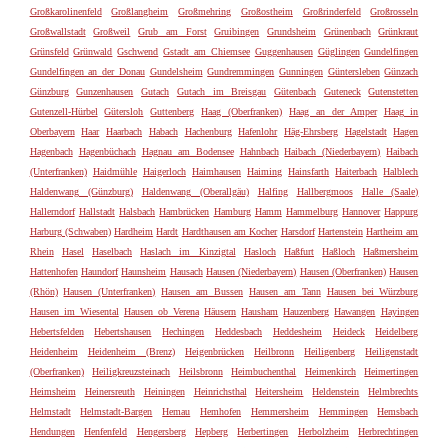
Großkarolinenfeld
Großlangheim
Großmehring
Großostheim
Großrinderfeld
Großrosseln
Großwallstadt
Großweil
Grub am Forst
Gruibingen
Grundsheim
Grünenbach
Grünkraut
Grünsfeld
Grünwald
Gschwend
Gstadt am Chiemsee
Guggenhausen
Güglingen
Gundelfingen
Gundelfingen an der Donau
Gundelsheim
Gundremmingen
Gunningen
Güntersleben
Günzach
Günzburg
Gunzenhausen
Gutach
Gutach im Breisgau
Gütenbach
Guteneck
Gutenstetten
Gutenzell-Hürbel
Gütersloh
Guttenberg
Haag (Oberfranken)
Haag an der Amper
Haag in
Oberbayern
Haar
Haarbach
Habach
Hachenburg
Hafenlohr
Häg-Ehrsberg
Hagelstadt
Hagen
Hagenbach
Hagenbüchach
Hagnau am Bodensee
Hahnbach
Haibach (Niederbayern)
Haibach
(Unterfranken)
Haidmühle
Haigerloch
Haimhausen
Haiming
Hainsfarth
Haiterbach
Halblech
Haldenwang (Günzburg)
Haldenwang (Oberallgäu)
Halfing
Hallbergmoos
Halle (Saale)
Hallerndorf
Hallstadt
Halsbach
Hambrücken
Hamburg
Hamm
Hammelburg
Hannover
Happurg
Harburg (Schwaben)
Hardheim
Hardt
Hardthausen am Kocher
Harsdorf
Hartenstein
Hartheim am
Rhein
Hasel
Haselbach
Haslach im Kinzigtal
Hasloch
Haßfurt
Haßloch
Haßmersheim
Hattenhofen
Haundorf
Haunsheim
Hausach
Hausen (Niederbayern)
Hausen (Oberfranken)
Hausen
(Rhön)
Hausen (Unterfranken)
Hausen am Bussen
Hausen am Tann
Hausen bei Würzburg
Hausen im Wiesental
Hausen ob Verena
Häusern
Hausham
Hauzenberg
Hawangen
Hayingen
Hebertsfelden
Hebertshausen
Hechingen
Heddesbach
Heddesheim
Heideck
Heidelberg
Heidenheim
Heidenheim (Brenz)
Heigenbrücken
Heilbronn
Heiligenberg
Heiligenstadt
(Oberfranken)
Heiligkreuzsteinach
Heilsbronn
Heimbuchenthal
Heimenkirch
Heimertingen
Heimsheim
Heinersreuth
Heiningen
Heinrichsthal
Heitersheim
Heldenstein
Helmbrechts
Helmstadt
Helmstadt-Bargen
Hemau
Hemhofen
Hemmersheim
Hemmingen
Hemsbach
Hendungen
Henfenfeld
Hengersberg
Hepberg
Herbertingen
Herbolzheim
Herbrechtingen