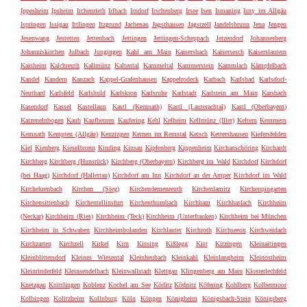
Ippesheim
Ipsheim
Irchenrieth
Irlbach
Irndorf
Irschenberg
Irsee
Isen
Ismaning
Isny im Allgäu
Ispringen
Issigau
Ittlingen
Itzgrund
Jachenau
Jagsthausen
Jagstzell
Jandelsbrunn
Jena
Jengen
Jesenwang
Jestetten
Jettenbach
Jettingen
Jettingen-Scheppach
Jetzendorf
Johannesberg
Johanniskirchen
Julbach
Jungingen
Kahl am Main
Kaisersbach
Kaisersesch
Kaiserslautern
Kaisheim
Kalchreuth
Kallmünz
Kaltental
Kammeltal
Kammerstein
Kammlach
Kämpfelbach
Kandel
Kandern
Kanzach
Kappel-Grafenhausen
Kappelrodeck
Karbach
Karlsbad
Karlsdorf-
Neuthard
Karlsfeld
Karlshuld
Karlskron
Karlsruhe
Karlstadt
Karlstein am Main
Karsbach
Kasendorf
Kassel
Kastellaun
Kastl (Kemnath)
Kastl (Lauterachtal)
Kastl (Oberbayern)
Katzenelnbogen
Kaub
Kaufbeuren
Kaufering
Kehl
Kelheim
Kellmünz (Iller)
Keltern
Kemmern
Kemnath
Kempten (Allgäu)
Kenzingen
Kernen im Remstal
Ketsch
Kettershausen
Kiefersfelden
Kiel
Kienberg
Kieselbronn
Kinding
Kinsau
Kipfenberg
Kippenheim
Kirchanschöring
Kirchardt
Kirchberg
Kirchberg (Hunsrück)
Kirchberg (Oberbayern)
Kirchberg im Wald
Kirchdorf
Kirchdorf
(bei Haag)
Kirchdorf (Hallertau)
Kirchdorf am Inn
Kirchdorf an der Amper
Kirchdorf im Wald
Kirchehrenbach
Kirchen (Sieg)
Kirchendemenreuth
Kirchenlamitz
Kirchenpingarten
Kirchensittenbach
Kirchentellinsfurt
Kirchenthumbach
Kirchham
Kirchhaslach
Kirchheim
(Neckar)
Kirchheim (Ries)
Kirchheim (Teck)
Kirchheim (Unterfranken)
Kirchheim bei München
Kirchheim in Schwaben
Kirchheimbolanden
Kirchlauter
Kirchroth
Kirchseeon
Kirchweidach
Kirchzarten
Kirchzell
Kirkel
Kirn
Kissing
Kißlegg
Kist
Kitzingen
Kleinaitingen
Kleinblittersdorf
Kleines Wiesental
Kleinheubach
Kleinkahl
Kleinlangheim
Kleinostheim
Kleinrinderfeld
Kleinsendelbach
Kleinwallstadt
Klettgau
Klingenberg am Main
Klosterlechfeld
Knetzgau
Knittlingen
Koblenz
Kochel am See
Köditz
Ködnitz
Köfering
Kohlberg
Kolbermoor
Kolbingen
Kolitzheim
Kollnburg
Köln
Köngen
Königheim
Königsbach-Stein
Königsberg