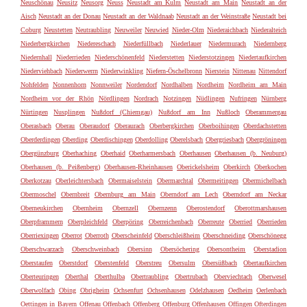
Neuschönau
Neusitz
Neusorg
Neuss
Neustadt am Kulm
Neustadt am Main
Neustadt an der
Aisch
Neustadt an der Donau
Neustadt an der Waldnaab
Neustadt an der Weinstraße
Neustadt bei
Coburg
Neustetten
Neutraubling
Neuweiler
Neuwied
Nieder-Olm
Niederaichbach
Niederalteich
Niederbergkirchen
Niedereschach
Niederfüllbach
Niederlauer
Niedermurach
Niedernberg
Niedernhall
Niederrieden
Niederschönenfeld
Niederstetten
Niederstotzingen
Niedertaufkirchen
Niederviehbach
Niederwerrn
Niederwinkling
Niefern-Öschelbronn
Nierstein
Nittenau
Nittendorf
Nohfelden
Nonnenhorn
Nonnweiler
Nordendorf
Nordhalben
Nordheim
Nordheim am Main
Nordheim vor der Rhön
Nördlingen
Nordrach
Notzingen
Nüdlingen
Nufringen
Nürnberg
Nürtingen
Nusplingen
Nußdorf (Chiemgau)
Nußdorf am Inn
Nußloch
Oberammergau
Oberasbach
Oberau
Oberaudorf
Oberaurach
Oberbergkirchen
Oberboihingen
Oberdachstetten
Oberderdingen
Oberding
Oberdischingen
Oberdolling
Oberelsbach
Obergriesbach
Obergröningen
Obergünzburg
Oberhaching
Oberhaid
Oberharmersbach
Oberhausen
Oberhausen (b. Neuburg)
Oberhausen (b. Peißenberg)
Oberhausen-Rheinhausen
Oberickelsheim
Oberkirch
Oberkochen
Oberkotzau
Oberleichtersbach
Obermaiselstein
Obermarchtal
Obermeitingen
Obermichelbach
Obermoschel
Obernbreit
Obernburg am Main
Oberndorf am Lech
Oberndorf am Neckar
Oberneukirchen
Obernheim
Obernzell
Obernzenn
Oberostendorf
Oberottmarshausen
Oberpframmern
Oberpleichfeld
Oberpöring
Oberreichenbach
Oberreute
Oberried
Oberrieden
Oberriexingen
Oberrot
Oberroth
Oberscheinfeld
Oberschleißheim
Oberschneiding
Oberschönegg
Oberschwarzach
Oberschweinbach
Obersinn
Obersöchering
Obersontheim
Oberstadion
Oberstaufen
Oberstdorf
Oberstenfeld
Oberstreu
Obersulm
Obersüßbach
Obertaufkirchen
Oberteuringen
Oberthal
Oberthulba
Obertraubling
Obertrubach
Oberviechtach
Oberwesel
Oberwolfach
Obing
Obrigheim
Ochsenfurt
Ochsenhausen
Odelzhausen
Oedheim
Oerlenbach
Oettingen in Bayern
Offenau
Offenbach
Offenberg
Offenburg
Offenhausen
Offingen
Ofterdingen