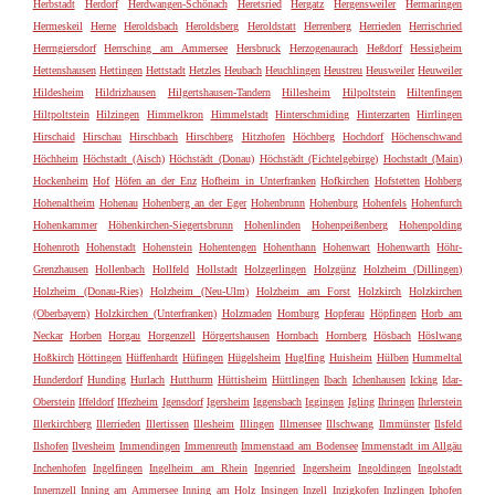
Herbstadt
Herdorf
Herdwangen-Schönach
Heretsried
Hergatz
Hergensweiler
Hermaringen
Hermeskeil
Herne
Heroldsbach
Heroldsberg
Heroldstatt
Herrenberg
Herrieden
Herrischried
Herrngiersdorf
Herrsching am Ammersee
Hersbruck
Herzogenaurach
Heßdorf
Hessigheim
Hettenshausen
Hettingen
Hettstadt
Hetzles
Heubach
Heuchlingen
Heustreu
Heusweiler
Heuweiler
Hildesheim
Hildrizhausen
Hilgertshausen-Tandern
Hillesheim
Hilpoltstein
Hiltenfingen
Hiltpoltstein
Hilzingen
Himmelkron
Himmelstadt
Hinterschmiding
Hinterzarten
Hirrlingen
Hirschaid
Hirschau
Hirschbach
Hirschberg
Hitzhofen
Höchberg
Hochdorf
Höchenschwand
Höchheim
Höchstadt (Aisch)
Höchstädt (Donau)
Höchstädt (Fichtelgebirge)
Hochstadt (Main)
Hockenheim
Hof
Höfen an der Enz
Hofheim in Unterfranken
Hofkirchen
Hofstetten
Hohberg
Hohenaltheim
Hohenau
Hohenberg an der Eger
Hohenbrunn
Hohenburg
Hohenfels
Hohenfurch
Hohenkammer
Höhenkirchen-Siegertsbrunn
Hohenlinden
Hohenpeißenberg
Hohenpolding
Hohenroth
Hohenstadt
Hohenstein
Hohentengen
Hohenthann
Hohenwart
Hohenwarth
Höhr-
Grenzhausen
Hollenbach
Hollfeld
Hollstadt
Holzgerlingen
Holzgünz
Holzheim (Dillingen)
Holzheim (Donau-Ries)
Holzheim (Neu-Ulm)
Holzheim am Forst
Holzkirch
Holzkirchen
(Oberbayern)
Holzkirchen (Unterfranken)
Holzmaden
Homburg
Hopferau
Höpfingen
Horb am
Neckar
Horben
Horgau
Horgenzell
Hörgertshausen
Hornbach
Hornberg
Hösbach
Höslwang
Hoßkirch
Höttingen
Hüffenhardt
Hüfingen
Hügelsheim
Huglfing
Huisheim
Hülben
Hummeltal
Hunderdorf
Hunding
Hurlach
Hutthurm
Hüttisheim
Hüttlingen
Ibach
Ichenhausen
Icking
Idar-
Oberstein
Iffeldorf
Iffezheim
Igensdorf
Igersheim
Iggensbach
Iggingen
Igling
Ihringen
Ihrlerstein
Illerkirchberg
Illerrieden
Illertissen
Illesheim
Illingen
Illmensee
Illschwang
Ilmmünster
Ilsfeld
Ilshofen
Ilvesheim
Immendingen
Immenreuth
Immenstaad am Bodensee
Immenstadt im Allgäu
Inchenhofen
Ingelfingen
Ingelheim am Rhein
Ingenried
Ingersheim
Ingoldingen
Ingolstadt
Innernzell
Inning am Ammersee
Inning am Holz
Insingen
Inzell
Inzigkofen
Inzlingen
Iphofen