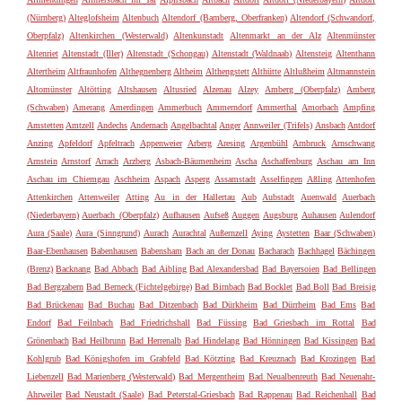
(Nürnberg)
Alteglofsheim
Altenbuch
Altendorf (Bamberg, Oberfranken)
Altendorf (Schwandorf,
Oberpfalz)
Altenkirchen (Westerwald)
Altenkunstadt
Altenmarkt an der Alz
Altenmünster
Altenriet
Altenstadt (Iller)
Altenstadt (Schongau)
Altenstadt (Waldnaab)
Altensteig
Altenthann
Altertheim
Altfraunhofen
Althegnenberg
Altheim
Althengstett
Althütte
Altlußheim
Altmannstein
Altomünster
Altötting
Altshausen
Altusried
Alzenau
Alzey
Amberg (Oberpfalz)
Amberg
(Schwaben)
Amerang
Amerdingen
Ammerbuch
Ammerndorf
Ammerthal
Amorbach
Ampfing
Amstetten
Amtzell
Andechs
Andernach
Angelbachtal
Anger
Annweiler (Trifels)
Ansbach
Antdorf
Anzing
Apfeldorf
Apfeltrach
Appenweier
Arberg
Aresing
Argenbühl
Arnbruck
Arnschwang
Arnstein
Arnstorf
Arrach
Arzberg
Asbach-Bäumenheim
Ascha
Aschaffenburg
Aschau am Inn
Aschau im Chiemgau
Aschheim
Aspach
Asperg
Assamstadt
Asselfingen
Aßling
Attenhofen
Attenkirchen
Attenweiler
Atting
Au in der Hallertau
Aub
Aubstadt
Auenwald
Auerbach
(Niederbayern)
Auerbach (Oberpfalz)
Aufhausen
Aufseß
Auggen
Augsburg
Auhausen
Aulendorf
Aura (Saale)
Aura (Sinngrund)
Aurach
Aurachtal
Außernzell
Aying
Aystetten
Baar (Schwaben)
Baar-Ebenhausen
Babenhausen
Babensham
Bach an der Donau
Bacharach
Bachhagel
Bächingen
(Brenz)
Backnang
Bad Abbach
Bad Aibling
Bad Alexandersbad
Bad Bayersoien
Bad Bellingen
Bad Bergzabern
Bad Berneck (Fichtelgebirge)
Bad Birnbach
Bad Bocklet
Bad Boll
Bad Breisig
Bad Brückenau
Bad Buchau
Bad Ditzenbach
Bad Dürkheim
Bad Dürrheim
Bad Ems
Bad
Endorf
Bad Feilnbach
Bad Friedrichshall
Bad Füssing
Bad Griesbach im Rottal
Bad
Grönenbach
Bad Heilbrunn
Bad Herrenalb
Bad Hindelang
Bad Hönningen
Bad Kissingen
Bad
Kohlgrub
Bad Königshofen im Grabfeld
Bad Kötzting
Bad Kreuznach
Bad Krozingen
Bad
Liebenzell
Bad Marienberg (Westerwald)
Bad Mergentheim
Bad Neualbenreuth
Bad Neuenahr-
Ahrweiler
Bad Neustadt (Saale)
Bad Peterstal-Griesbach
Bad Rappenau
Bad Reichenhall
Bad