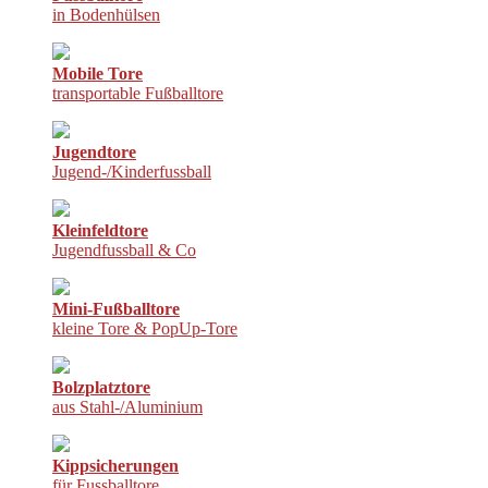
in Bodenhülsen
Mobile Tore
transportable Fußballtore
Jugendtore
Jugend-/Kinderfussball
Kleinfeldtore
Jugendfussball & Co
Mini-Fußballtore
kleine Tore & PopUp-Tore
Bolzplatztore
aus Stahl-/Aluminium
Kippsicherungen
für Fussballtore