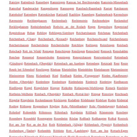
Raisting
Raitenbuch
Ramerberg
Rammingen
Ramsau bei Berchtesgaden
Ramstein-Miesenbach
Ramsthal
Randersacker
Rangendingen
Rannungen
Ransbach-Baumbach
Rastatt
Ratshausen
Rattelsdorf
Rattenberg
Rattenkirchen
Rattiszell
Raubling
Rauenberg
Rauhenebrach
Ravensburg
Ravenstein
Rechberghausen
Rechtenbach
Rechtenstein
Rechtmehring
Reckendorf
Recklinghausen
Rednitzhembach
Redwitz an der Rodach
Regen
Regensburg
Regenstauf
Regnitzlosau
Rehau
Rehling
Rehlingen-Siersburg
Reichartshausen
Reichenau
Reichenbach
Reichenbach (Cham)
Reichenbach (Kronach)
Reichenberg
Reichenschwand
Reichersbeuern
Reichertshausen
Reichertsheim
Reichertshofen
Reichling
Reilingen
Reimlingen
Reisbach
Reischach
Reit im Winkl
Remagen
Remchingen
Remlingen
Remscheid
Remseck
Remshalden
Renchen
Rennerod
Rennertshofen
Renningen
Renquishausen
Rentweinsdorf
Rettenbach
(Günzburg)
Rettenbach (Oberpfalz)
Rettenbach am Auerberg
Rettenberg
Retzstadt
Reut
Reute
Reuth bei Erbendorf
Reutlingen
Rheinau
Rheinböllen
Rheinfelden
Rheinhausen
Rheinmünster
Rheinstetten
Rhens
Rickenbach
Ried
Riedbach
Rieden (Forggensee)
Rieden (Kaufbeuren)
Rieden (Oberpfalz)
Riedenberg
Riedenburg
Riedenheim
Riederich
Riedering
Riedhausen
Riedlingen
Riegel
Riegelsberg
Riegsee
Riekofen
Rielasingen-Worblingen
Rieneck
Riesbürg
Rietheim-Weilheim
Rimbach (Oberpfalz)
Rimbach (Rottal-Inn)
Rimpar
Rimsting
Rinchnach
Ringelai
Ringsheim
Rockenhausen
Röckingen
Rodalben
Rödelmaier
Rödelsee
Roden
Rödental
Roding
Röfingen
Roggenburg
Rögling
Rohr (Mittelfranken)
Rohr (Niederbayern)
Rohrbach
Rohrdorf
Rohrenfels
Röhrmoos
Röhrnbach
Roigheim
Röllbach
Römerstein
Ronsberg
Rosenberg
Rosenfeld
Rosengarten
Rosenheim
Röslau
Roßbach
Roßhaupten
Roßtal
Rostock
Rot am See
Rot an der Rot
Roth
Röthenbach (Allgäu)
Röthenbach (Pegnitz)
Rothenbuch
Rothenburg (Tauber)
Rothenfels
Röthlein
Rott (Landsberg)
Rott am Inn
Rottach-Egern
Rottenacker
Röttenbach (Erlangen)
Röttenbach (Roth)
Rottenbuch
Rottenburg
Rottenburg an der