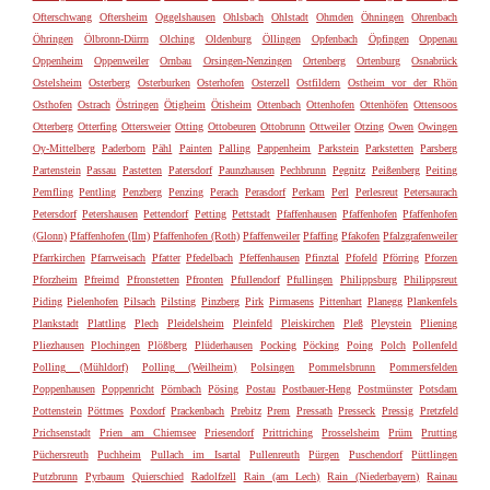
Ofterschwang
Oftersheim
Oggelshausen
Ohlsbach
Ohlstadt
Ohmden
Öhningen
Ohrenbach
Öhringen
Ölbronn-Dürrn
Olching
Oldenburg
Öllingen
Opfenbach
Öpfingen
Oppenau
Oppenheim
Oppenweiler
Ornbau
Orsingen-Nenzingen
Ortenberg
Ortenburg
Osnabrück
Ostelsheim
Osterberg
Osterburken
Osterhofen
Osterzell
Ostfildern
Ostheim vor der Rhön
Osthofen
Ostrach
Östringen
Ötigheim
Ötisheim
Ottenbach
Ottenhofen
Ottenhöfen
Ottensoos
Otterberg
Otterfing
Ottersweier
Otting
Ottobeuren
Ottobrunn
Ottweiler
Otzing
Owen
Owingen
Oy-Mittelberg
Paderborn
Pähl
Painten
Palling
Pappenheim
Parkstein
Parkstetten
Parsberg
Partenstein
Passau
Pastetten
Patersdorf
Paunzhausen
Pechbrunn
Pegnitz
Peißenberg
Peiting
Pemfling
Pentling
Penzberg
Penzing
Perach
Perasdorf
Perkam
Perl
Perlesreut
Petersaurach
Petersdorf
Petershausen
Pettendorf
Petting
Pettstadt
Pfaffenhausen
Pfaffenhofen
Pfaffenhofen
(Glonn)
Pfaffenhofen (Ilm)
Pfaffenhofen (Roth)
Pfaffenweiler
Pfaffing
Pfakofen
Pfalzgrafenweiler
Pfarrkirchen
Pfarrweisach
Pfatter
Pfedelbach
Pfeffenhausen
Pfinztal
Pfofeld
Pförring
Pforzen
Pforzheim
Pfreimd
Pfronstetten
Pfronten
Pfullendorf
Pfullingen
Philippsburg
Philippsreut
Piding
Pielenhofen
Pilsach
Pilsting
Pinzberg
Pirk
Pirmasens
Pittenhart
Planegg
Plankenfels
Plankstadt
Plattling
Plech
Pleidelsheim
Pleinfeld
Pleiskirchen
Pleß
Pleystein
Pliening
Pliezhausen
Plochingen
Plößberg
Plüderhausen
Pocking
Pöcking
Poing
Polch
Pollenfeld
Polling (Mühldorf)
Polling (Weilheim)
Polsingen
Pommelsbrunn
Pommersfelden
Poppenhausen
Poppenricht
Pörnbach
Pösing
Postau
Postbauer-Heng
Postmünster
Potsdam
Pottenstein
Pöttmes
Poxdorf
Prackenbach
Prebitz
Prem
Pressath
Presseck
Pressig
Pretzfeld
Prichsenstadt
Prien am Chiemsee
Priesendorf
Prittriching
Prosselsheim
Prüm
Prutting
Püchersreuth
Puchheim
Pullach im Isartal
Pullenreuth
Pürgen
Puschendorf
Püttlingen
Putzbrunn
Pyrbaum
Quierschied
Radolfzell
Rain (am Lech)
Rain (Niederbayern)
Rainau