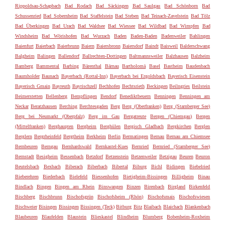
Rippoldsau-Schapbach
Bad Rodach
Bad Säckingen
Bad Saulgau
Bad Schönborn
Bad
Schussenried
Bad Sobernheim
Bad Staffelstein
Bad Steben
Bad Teinach-Zavelstein
Bad Tölz
Bad Überkingen
Bad Urach
Bad Waldsee
Bad Wiessee
Bad Wildbad
Bad Wimpfen
Bad
Windsheim
Bad Wörishofen
Bad Wurzach
Baden
Baden-Baden
Badenweiler
Bahlingen
Baienfurt
Baierbach
Baierbrunn
Baiern
Baiersbronn
Baiersdorf
Baindt
Baisweil
Balderschwang
Balgheim
Balingen
Ballendorf
Ballrechten-Dottingen
Baltmannsweiler
Balzhausen
Balzheim
Bamberg
Bammental
Barbing
Bärenthal
Bärnau
Bartholomä
Basel
Bastheim
Baudenbach
Baumholder
Baunach
Bayerbach (Rottal-Inn)
Bayerbach bei Ergoldsbach
Bayerisch Eisenstein
Bayerisch Gmain
Bayreuth
Bayrischzell
Bechhofen
Bechtsrieth
Beckingen
Beilngries
Beilstein
Beimerstetten
Bellenberg
Bempflingen
Bendorf
Benediktbeuern
Benningen
Benningen am
Neckar
Beratzhausen
Berching
Berchtesgaden
Berg
Berg (Oberfranken)
Berg (Starnberger See)
Berg bei Neumarkt (Oberpfalz)
Berg im Gau
Bergatreute
Bergen (Chiemgau)
Bergen
(Mittelfranken)
Berghaupten
Bergheim
Berghülen
Bergisch Gladbach
Bergkirchen
Berglen
Berglern
Bergrheinfeld
Bergtheim
Berkheim
Berlin
Bermatingen
Bernau
Bernau am Chiemsee
Bernbeuren
Berngau
Bernhardswald
Bernkastel-Kues
Bernried
Bernried (Starnberger See)
Bernstadt
Besigheim
Bessenbach
Betzdorf
Betzenstein
Betzenweiler
Betzigau
Beuren
Beuron
Beutelsbach
Bexbach
Biberach
Biberbach
Bibertal
Biburg
Bichl
Bidingen
Biebelried
Bieberehren
Biederbach
Bielefeld
Biessenhofen
Bietigheim-Bissingen
Billigheim
Binau
Bindlach
Bingen
Bingen am Rhein
Binswangen
Binzen
Birenbach
Birgland
Birkenfeld
Bischberg
Bischbrunn
Bischofsgrün
Bischofsheim (Rhön)
Bischofsmais
Bischofswiesen
Bischweier
Bisingen
Bissingen
Bissingen (Teck)
Bitburg
Bitz
Blaibach
Blaichach
Blankenbach
Blaubeuren
Blaufelden
Blaustein
Blieskastel
Blindheim
Blumberg
Bobenheim-Roxheim