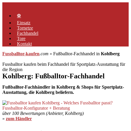
Zum
Menü
Inhalt
springen
⚽
Einsatz
Tornetze
Fachhandel
Tore
Kontakt
Fussballtor-kaufen
.com
» Fußballtor-Fachhandel in
Kohlberg
Fussballtor kaufen beim Fachhandel für Sportplatz-Ausstattung für
die Region
Kohlberg: Fußballtor-Fachhandel
Fußballtor-Fachhändler in Kohlberg & Shops für Sportplatz-
Ausstattung, die Kohlberg beliefern.
über 100 Bewertungen (Anbieter, Kohlberg)
»
zum Händler