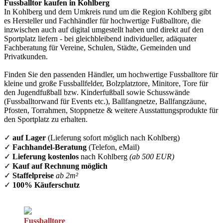
Fussballtor kaufen in Kohlberg
In Kohlberg und dem Umkreis rund um die Region Kohlberg gibt
es Hersteller und Fachhändler für hochwertige Fußballtore, die
inzwischen auch auf digital umgestellt haben und direkt auf den
Sportplatz liefern - bei gleichbleibend individueller, adäquater
Fachberatung für Vereine, Schulen, Städte, Gemeinden und
Privatkunden.
Finden Sie den passenden Händler, um hochwertige Fussballtore für
kleine und große Fussballfelder, Bolzplatztore, Minitore, Tore für
den Jugendfußball bzw. Kinderfußball sowie Schusswände
(Fussballtorwand für Events etc.), Ballfangnetze, Ballfangzäune,
Pfosten, Torrahmen, Stoppnetze & weitere Ausstattungsprodukte für
den Sportplatz zu erhalten.
✓
auf Lager
(Lieferung sofort möglich nach Kohlberg)
✓
Fachhandel-Beratung
(Telefon, eMail)
✓
Lieferung kostenlos
nach Kohlberg
(ab 500 EUR)
✓
Kauf auf Rechnung möglich
✓
Staffelpreise
ab 2m²
✓
100% Käuferschutz
Fussballtore