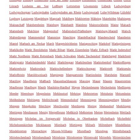
Lörrach
Losheim am See
Loßburg
Lottstetten
Löwenstein
Lübeck
Ludwigsburg
Ludwigschorgast
Ludwigshafen
Ludwigshafen am Rhein
Ludwigsstadt
Luhe-Wildenau
Lülsfeld
Lupburg
Lutzingen
Magdeburg
Magstadt
Mahlberg
Mahlstetten
Mähring
Maierhöfen
Maihingen
Mainaschaff
Mainbernheim
Mainburg
Mainhardt
Mainleus
Mainstockheim
Mainz
Maisach
Maitenbeth
Malching
Malgersdorf
Mallersdorf-Pfaffenberg
Malsburg-Marzell
Malsch
Malterdingen
Mammendorf
Mamming
Manching
Mandelbachtal
Manderscheid
Mannheim
Mantel
Marbach am Neckar
March
Margetshöchheim
Mariaposching
Markdorf
Markgröningen
Marklkofen
Markt Berolzheim
Markt Bibart
Markt Einersheim
Markt Erlbach
Markt Indersdorf
Markt Nordheim
Markt Rettenbach
Markt Schwaben
Markt Taschendorf
Marktbergel
Marktbreit
Marktgraitz
Marktheidenfeld
Marktl
Marktleugast
Marktleuthen
Marktoberdorf
Marktoffingen
Marktredwitz
Marktrodach
Marktschellenberg
Marktschorgast
Marktsteft
Marktzeuln
Marloffstein
Maroldsweisach
Marpingen
Marquartstein
Martinsheim
Marxheim
Marxzell
Marzling
Maselheim
Maßbach
Massenbachhausen
Massing
Mauer
Mauern
Mauerstetten
Maulbronn
Maulburg
Mauth
Maxhütte-Haidhof
Mayen
Meckenbeuren
Meckesheim
Medlingen
Meeder
Meersburg
Megesheim
Mehlmeisel
Mehring
Mehrstetten
Meinheim
Meisenheim
Meißenheim
Meitingen
Mellrichstadt
Memmelsdorf
Memmingen
Memmingerberg
Mendig
Mengen
Mengkofen
Merching
Merchweiler
Merdingen
Mering
Merkendorf
Merklingen
Mertingen
Merzhausen
Merzig
Mespelbrunn
Meßkirch
Meßstetten
Metten
Mettenheim
Mettlach
Metzingen
Michelau im Steigerwald
Michelau in Oberfranken
Michelbach
Michelfeld
Michelsneukirchen
Mickhausen
Miesbach
Mietingen
Miltach
Miltenberg
Mindelheim
Mindelstetten
Mintraching
Missen-Wilhams
Mistelbach
Mistelgau
Mittelbiberach
Mitteleschenbach
Mittelneufnach
Mittelsinn
Mittelstetten
Mittenwald
Mitterfels
Mitterskirchen