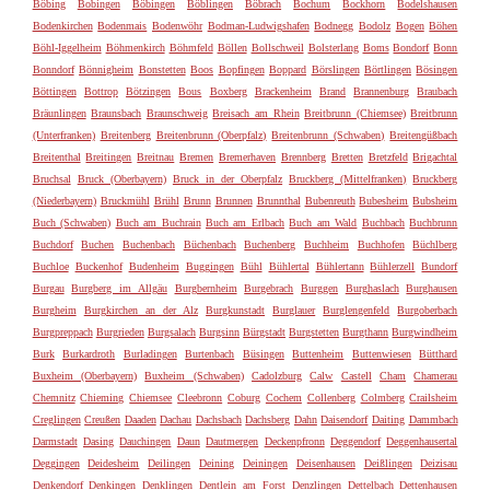
Böbing
Bobingen
Böbingen
Böblingen
Böbrach
Bochum
Bockhorn
Bodelshausen
Bodenkirchen
Bodenmais
Bodenwöhr
Bodman-Ludwigshafen
Bodnegg
Bodolz
Bogen
Böhen
Böhl-Iggelheim
Böhmenkirch
Böhmfeld
Böllen
Bollschweil
Bolsterlang
Boms
Bondorf
Bonn
Bonndorf
Bönnigheim
Bonstetten
Boos
Bopfingen
Boppard
Börslingen
Börtlingen
Bösingen
Böttingen
Bottrop
Bötzingen
Bous
Boxberg
Brackenheim
Brand
Brannenburg
Braubach
Bräunlingen
Braunsbach
Braunschweig
Breisach am Rhein
Breitbrunn (Chiemsee)
Breitbrunn
(Unterfranken)
Breitenberg
Breitenbrunn (Oberpfalz)
Breitenbrunn (Schwaben)
Breitengüßbach
Breitenthal
Breitingen
Breitnau
Bremen
Bremerhaven
Brennberg
Bretten
Bretzfeld
Brigachtal
Bruchsal
Bruck (Oberbayern)
Bruck in der Oberpfalz
Bruckberg (Mittelfranken)
Bruckberg
(Niederbayern)
Bruckmühl
Brühl
Brunn
Brunnen
Brunnthal
Bubenreuth
Bubesheim
Bubsheim
Buch (Schwaben)
Buch am Buchrain
Buch am Erlbach
Buch am Wald
Buchbach
Buchbrunn
Buchdorf
Buchen
Buchenbach
Büchenbach
Buchenberg
Buchheim
Buchhofen
Büchlberg
Buchloe
Buckenhof
Budenheim
Buggingen
Bühl
Bühlertal
Bühlertann
Bühlerzell
Bundorf
Burgau
Burgberg im Allgäu
Burgbernheim
Burgebrach
Burggen
Burghaslach
Burghausen
Burgheim
Burgkirchen an der Alz
Burgkunstadt
Burglauer
Burglengenfeld
Burgoberbach
Burgpreppach
Burgrieden
Burgsalach
Burgsinn
Bürgstadt
Burgstetten
Burgthann
Burgwindheim
Burk
Burkardroth
Burladingen
Burtenbach
Büsingen
Buttenheim
Buttenwiesen
Bütthard
Buxheim (Oberbayern)
Buxheim (Schwaben)
Cadolzburg
Calw
Castell
Cham
Chamerau
Chemnitz
Chieming
Chiemsee
Cleebronn
Coburg
Cochem
Collenberg
Colmberg
Crailsheim
Creglingen
Creußen
Daaden
Dachau
Dachsbach
Dachsberg
Dahn
Daisendorf
Daiting
Dammbach
Darmstadt
Dasing
Dauchingen
Daun
Dautmergen
Deckenpfronn
Deggendorf
Deggenhausertal
Deggingen
Deidesheim
Deilingen
Deining
Deiningen
Deisenhausen
Deißlingen
Deizisau
Denkendorf
Denkingen
Denklingen
Dentlein am Forst
Denzlingen
Dettelbach
Dettenhausen