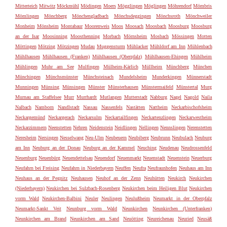
Mitterteich
Mitwitz
Möckmühl
Mödingen
Moers
Mögglingen
Möglingen
Möhrendorf
Mömbris
Mömlingen
Mönchberg
Mönchengladbach
Mönchsdeggingen
Mönchsroth
Mönchweiler
Monheim
Mönsheim
Montabaur
Moorenweis
Moos
Moosach
Moosbach
Moosburg
Moosburg
an der Isar
Moosinning
Moosthenning
Morbach
Mörnsheim
Mosbach
Mössingen
Motten
Möttingen
Mötzing
Mötzingen
Mudau
Muggensturm
Mühlacker
Mühldorf am Inn
Mühlenbach
Mühlhausen
Mühlhausen (Franken)
Mühlhausen (Oberpfalz)
Mühlhausen-Ehingen
Mühlheim
Mühlingen
Muhr am See
Mulfingen
Mülheim-Kärlich
Müllheim
Münchberg
München
Münchingen
Münchsmünster
Münchsteinach
Mundelsheim
Munderkingen
Münnerstadt
Munningen
Münsing
Münsingen
Münster
Münsterhausen
Münstermaifeld
Münstertal
Murg
Murnau am Staffelsee
Murr
Murrhardt
Mutlangen
Mutterstadt
Nabburg
Nagel
Nagold
Naila
Nalbach
Namborn
Nandlstadt
Nassau
Nassenfels
Nastätten
Nattheim
Neckarbischofsheim
Neckargemünd
Neckargerach
Neckarsulm
Neckartailfingen
Neckartenzlingen
Neckarwestheim
Neckarzimmern
Neenstetten
Nehren
Neidenstein
Neidlingen
Nellingen
Nennslingen
Nerenstetten
Neresheim
Nersingen
Nesselwang
Neu-Ulm
Neubeuern
Neubiberg
Neubrunn
Neubulach
Neuburg
am Inn
Neuburg an der Donau
Neuburg an der Kammel
Neuching
Neudenau
Neudrossenfeld
Neuenburg
Neuenbürg
Neuendettelsau
Neuendorf
Neuenmarkt
Neuenstadt
Neuenstein
Neuerburg
Neufahrn bei Freising
Neufahrn in Niederbayern
Neuffen
Neufra
Neufraunhofen
Neuhaus am Inn
Neuhaus an der Pegnitz
Neuhausen
Neuhof an der Zenn
Neuhütten
Neukirch
Neukirchen
(Niederbayern)
Neukirchen bei Sulzbach-Rosenberg
Neukirchen beim Heiligen Blut
Neukirchen
vorm Wald
Neukirchen-Balbini
Neuler
Neulingen
Neulußheim
Neumarkt in der Oberpfalz
Neumarkt-Sankt Veit
Neunburg vorm Wald
Neunkirchen
Neunkirchen (Unterfranken)
Neunkirchen am Brand
Neunkirchen am Sand
Neuötting
Neureichenau
Neuried
Neusäß