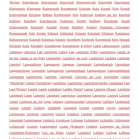
(Bayern)
Königsbronn
Königsbrunn
Königsdorf
Königseggwald
Königsfeld
Königsheim
Königsmoos
Königstein
Konnersreuth
Konradsreuth
Konstanz
Konz
Konzell
Korb
Korntal
Kornwestheim
Kösching
Kößlarn
Kottgeisering
Kötz
Kraftisried
Kraiburg am Inn
Kraichtal
Krailling
Kranzberg
Krauchenwies
Krautheim
Krefeld
Kreßberg
Kressbronn
Kreuth
Kreuzwertheim
Krombach
Kronach
Kronau
Kronburg
Kröning
Krumbach (Schwaben)
Krummennaab
Krün
Kuchen
Kühbach
Kühlenthal
Kulmain
Kulmbach
Külsheim
Kumhausen
Kümmersbruck
Kunreuth
Künzelsau
Künzing
Kupferberg
Kupferzell
Kuppenheim
Küps
Kürnach
Kürnbach
Kusel
Küssaberg
Kusterdingen
Kutzenhausen
Kyllburg
Laaber
Laberweinting
Lachen
Ladenburg
Lahnstein
Lahr
Laichingen
Lalling
Lam
Lambrecht (Pfalz)
Lamerdingen
Landau an
der Isar
Landau in der Pfalz
Landensberg
Landsberg am Lech
Landsberied
Landshut
Landstuhl
Langdorf
Langenaltheim
Langenargen
Langenau
Langenbach
Langenbrettach
Langenburg
Langenenslingen
Langenfeld
Langenmosen
Langenneufnach
Langenpreising
Langensendelbach
Langenzenn
Langerringen
Langfurth
Langquaid
Langweid am Lech
Lappersdorf
Lauben
(Oberallgäu)
Lauben (Unterallgäu)
Lauchheim
Lauchringen
Lauda-Königshofen
Laudenbach
Lauf
Lauf (Pegnitz)
Laufach
Laufen
Laufenburg
Lauffen (Neckar)
Laugna
Lauingen (Donau)
Laupheim
Lautenbach
Lauter
Lauterach
Lauterbach
Lauterecken
Lauterhofen
Lauterstein
Lautertal
Lautrach
Lebach
Lechbruck am See
Legau
Lehrberg
Lehrensteinsfeld
Leibertingen
Leiblfing
Leidersbach
Leimen
Leinach
Leinburg
Leinfelden
Leingarten
Leinzell
Leipheim
Leipzig
Lengdorf
Lengenwang
Lenggries
Lenningen
Lenting
Lenzkirch
Leonberg
Leuchtenberg
Leupoldsgrün
Leutenbach
Leutershausen
Leutkirch
Leverkusen
Lichtenau
Lichtenberg
Lichtenfels
Lichtenstein
Lichtenwald
Limbach
Limburgerhof
Lindau (Bodensee)
Lindberg
Lindenberg im Allgäu
Linkenheim-Hochstetten
Linz am Rhein
Lisberg
Litzendorf
Lobbach
Löchgau
Loffenau
Löffingen
Lohberg
Lohkirchen
Lohr am Main
Loiching
Loitzendorf
Lonnerstadt
Lonsee
Lorch