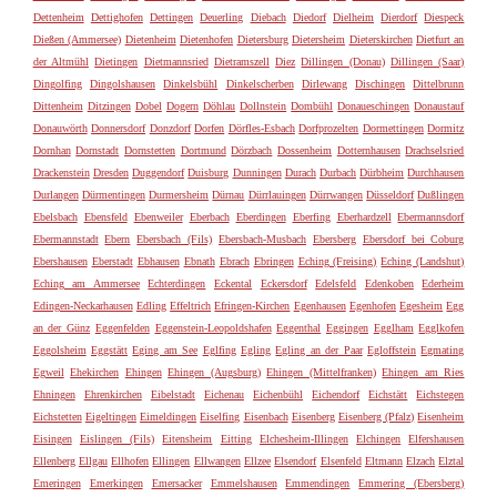
Dettenheim
Dettighofen
Dettingen
Deuerling
Diebach
Diedorf
Dielheim
Dierdorf
Diespeck
Dießen (Ammersee)
Dietenheim
Dietenhofen
Dietersburg
Dietersheim
Dieterskirchen
Dietfurt an
der Altmühl
Dietingen
Dietmannsried
Dietramszell
Diez
Dillingen (Donau)
Dillingen (Saar)
Dingolfing
Dingolshausen
Dinkelsbühl
Dinkelscherben
Dirlewang
Dischingen
Dittelbrunn
Dittenheim
Ditzingen
Dobel
Dogern
Döhlau
Dollnstein
Dombühl
Donaueschingen
Donaustauf
Donauwörth
Donnersdorf
Donzdorf
Dorfen
Dörfles-Esbach
Dorfprozelten
Dormettingen
Dormitz
Dornhan
Dornstadt
Dornstetten
Dortmund
Dörzbach
Dossenheim
Dotternhausen
Drachselsried
Drackenstein
Dresden
Duggendorf
Duisburg
Dunningen
Durach
Durbach
Dürbheim
Durchhausen
Durlangen
Dürmentingen
Durmersheim
Dürnau
Dürrlauingen
Dürrwangen
Düsseldorf
Dußlingen
Ebelsbach
Ebensfeld
Ebenweiler
Eberbach
Eberdingen
Eberfing
Eberhardzell
Ebermannsdorf
Ebermannstadt
Ebern
Ebersbach (Fils)
Ebersbach-Musbach
Ebersberg
Ebersdorf bei Coburg
Ebershausen
Eberstadt
Ebhausen
Ebnath
Ebrach
Ebringen
Eching (Freising)
Eching (Landshut)
Eching am Ammersee
Echterdingen
Eckental
Eckersdorf
Edelsfeld
Edenkoben
Ederheim
Edingen-Neckarhausen
Edling
Effeltrich
Efringen-Kirchen
Egenhausen
Egenhofen
Egesheim
Egg
an der Günz
Eggenfelden
Eggenstein-Leopoldshafen
Eggenthal
Eggingen
Egglham
Egglkofen
Eggolsheim
Eggstätt
Eging am See
Eglfing
Egling
Egling an der Paar
Egloffstein
Egmating
Egweil
Ehekirchen
Ehingen
Ehingen (Augsburg)
Ehingen (Mittelfranken)
Ehingen am Ries
Ehningen
Ehrenkirchen
Eibelstadt
Eichenau
Eichenbühl
Eichendorf
Eichstätt
Eichstegen
Eichstetten
Eigeltingen
Eimeldingen
Eiselfing
Eisenbach
Eisenberg
Eisenberg (Pfalz)
Eisenheim
Eisingen
Eislingen (Fils)
Eitensheim
Eitting
Elchesheim-Illingen
Elchingen
Elfershausen
Ellenberg
Ellgau
Ellhofen
Ellingen
Ellwangen
Ellzee
Elsendorf
Elsenfeld
Eltmann
Elzach
Elztal
Emeringen
Emerkingen
Emersacker
Emmelshausen
Emmendingen
Emmering (Ebersberg)