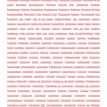
Laaber
Rottendorf
Rotthalmünster
Röttingen
Rottweil
Rötz
Rückersdorf
Rückholz
Rudelzhausen
Rüdenau
Rüdenhausen
Ruderatshofen
Rudersberg
Ruderting
Rugendorf
Rügland
Ruhmannsfelden
Ruhpolding
Ruhr
Ruhstorf (Rott)
Rümmingen
Runding
Ruppertshofen
Rust
Rutesheim
Saal (Saale)
Saal an der Donau
Saaldorf-Surheim
Saar
Saarbrücken
Saarburg
Saarlouis
Saarwellingen
Sachsen bei Ansbach
Sachsenheim
Sachsenkam
Sailauf
Salach
Salching
Saldenburg
Salem
Salgen
Salz
Salzgitter
Salzweg
Samerberg
Sand am Main
Sandberg
Sandhausen
Sankt Englmar
Sankt Goar
Sankt Goarshausen
Sankt Oswald-Riedlhütte
Sankt
Wolfgang
Sasbach
Sasbachwalden
Satteldorf
Sauerlach
Sauldorf
Saulgrub
Schaffhausen
Schäftlarn
Schalkham
Schallbach
Schallstadt
Schauenstein
Schaufling
Schechen
Schechingen
Scheer
Schefflenz
Scheidegg
Scheinfeld
Schelklingen
Schemmerhofen
Schenkenzell
Schernfeld
Scherstetten
Scheßlitz
Scheuring
Scheyern
Schierling
Schifferstadt
Schiffweiler
Schillingsfürst
Schiltach
Schiltberg
Schirmitz
Schirnding
Schlaitdorf
Schlammersdorf
Schlat
Schleching
Schlehdorf
Schliengen
Schlier
Schlierbach
Schliersee
Schluchsee
Schlüsselfeld
Schmelz
Schmidgaden
Schmidmühlen
Schmiechen
Schnabelwaid
Schnaitsee
Schnaittach
Schnaittenbach
Schneckenlohe
Schneeberg
Schneizlreuth
Schnelldorf
Schnürpflingen
Schöfweg
Schollbrunn
Schöllkrippen
Schöllnach
Schömberg
Schonach
Schönaich
Schönau
Schönau (Niederbayern)
Schönau (Odenwald)
Schönau am Königssee
Schönau an der Brend
Schönberg (Niederbayern)
Schönberg (Oberbayern)
Schönbrunn
Schönbrunn im Steigerwald
Schondorf am Ammersee
Schondra
Schönenberg
Schongau
Schöngeising
Schönsee
Schonstett
Schöntal
Schönthal
Schonungen
Schönwald
Schopfheim
Schopfloch
Schorndorf
Schramberg
Schriesheim
Schrobenhausen
Schrozberg
Schuttertal
Schutterwald
Schwabach
Schwabbruck
Schwabhausen
Schwäbisch Gmünd
Schwäbisch Hall
Schwabmünchen
Schwabsoien
Schwaig bei Nürnberg