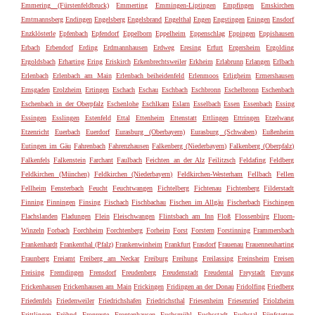
Emmering (Fürstenfeldbruck)
Emmerting
Emmingen-Liptingen
Empfingen
Emskirchen
Emtmannsberg
Endingen
Engelsberg
Engelsbrand
Engelthal
Engen
Engstingen
Eningen
Ensdorf
Enzklösterle
Epfenbach
Epfendorf
Eppelborn
Eppelheim
Eppenschlag
Eppingen
Eppishausen
Erbach
Erbendorf
Erding
Erdmannhausen
Erdweg
Eresing
Erfurt
Ergersheim
Ergolding
Ergoldsbach
Erharting
Ering
Eriskirch
Erkenbrechtsweiler
Erkheim
Erlabrunn
Erlangen
Erlbach
Erlenbach
Erlenbach am Main
Erlenbach beiheidenfeld
Erlenmoos
Erligheim
Ermershausen
Ernsgaden
Erolzheim
Ertingen
Eschach
Eschau
Eschbach
Eschbronn
Eschelbronn
Eschenbach
Eschenbach in der Oberpfalz
Eschenlohe
Eschlkam
Eslarn
Esselbach
Essen
Essenbach
Essing
Essingen
Esslingen
Estenfeld
Ettal
Ettenheim
Ettenstatt
Ettlingen
Ettringen
Etzelwang
Etzenricht
Euerbach
Euerdorf
Eurasburg (Oberbayern)
Eurasburg (Schwaben)
Eußenheim
Eutingen im Gäu
Fahrenbach
Fahrenzhausen
Falkenberg (Niederbayern)
Falkenberg (Oberpfalz)
Falkenfels
Falkenstein
Farchant
Faulbach
Feichten an der Alz
Feilitzsch
Feldafing
Feldberg
Feldkirchen (München)
Feldkirchen (Niederbayern)
Feldkirchen-Westerham
Fellbach
Fellen
Fellheim
Fensterbach
Feucht
Feuchtwangen
Fichtelberg
Fichtenau
Fichtenberg
Filderstadt
Finning
Finningen
Finsing
Fischach
Fischbachau
Fischen im Allgäu
Fischerbach
Fischingen
Flachslanden
Fladungen
Flein
Fleischwangen
Flintsbach am Inn
Floß
Flossenbürg
Fluorn-
Winzeln
Forbach
Forchheim
Forchtenberg
Forheim
Forst
Forstern
Forstinning
Frammersbach
Frankenhardt
Frankenthal (Pfalz)
Frankenwinheim
Frankfurt
Frasdorf
Frauenau
Frauenneuharting
Fraunberg
Freiamt
Freiberg am Neckar
Freiburg
Freihung
Freilassing
Freinsheim
Freisen
Freising
Fremdingen
Frensdorf
Freudenberg
Freudenstadt
Freudental
Freystadt
Freyung
Frickenhausen
Frickenhausen am Main
Frickingen
Fridingen an der Donau
Fridolfing
Friedberg
Friedenfels
Friedenweiler
Friedrichshafen
Friedrichsthal
Friesenheim
Friesenried
Friolzheim
Frittlingen
Fröhnd
Fronreute
Frontenhausen
Fuchsmühl
Fuchsstadt
Fuchstal
Fünfstetten