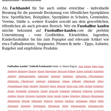
Als
Fachhandel
für Sie auch online erreichbar - individuelle
Beratung für die passende Bezäunung von öffentlichen Sportplätzen
bzw. Sportflächen, Bolzplätze, Sportplätze in Schulen, Gemeinden,
Vereine, Städte u. weitere Kunden sowohl aus dem gewerblichen,
öffentlichen als auch privaten Bereich. Wer ein
Fussballtor kaufen
möchte bekommt auf
Fussballtor-kaufen
.com
die perfekte
Unterstützung - vom Großfeldtor, Kleinfeldtor, Jugendtor,
Kinderfussballtor bis hin zum Popuptor und relevante Artikel wie
etwa Fußballtornetze, Stoppnetze, Pfosten & mehr - Tipps, Anbieter,
Ratgeber und empfohlene Produkte.
Fußballtor kaufen? Fußball-Fachhandel
finden in Deiner Region:
Aach
Aachen
Aalen
Aarau
Abenberg
Abensberg
Absberg
Abstatt
Abtsgmünd
Abtswind
Achberg
Achern
Achslach
Achstetten
Adelberg
Adelmannsfelden
Adelschlag
Adelsdorf
Adelsheim
Adelshofen (Mittelfranken)
Adelshofen (Oberbayern)
Adelsried
Adelzhausen
Adenau
Adlkofen
Affalterbach
Affing
Aglasterhausen
Aham
Aholfing
Aholming
Ahorn
Ahorntal
Aicha vorm Wald
Aichach
Aichelberg
Aichen
Aichhalden
Aichstetten
Aichtal
Aichwald
Aidenbach
Aidhausen
Aidlingen
Aiglsbach
Aindling
Ainring
Aislingen
Aiterhofen
Aitern
Aitrach
Aitrang
Albaching
Albbruck
Albershausen
Albertshofen
Albstadt
Aldersbach
Aldingen
Alerheim
Alesheim
Aletshausen
Alfdorf
Alfeld
Allensbach
Allersberg
Allershausen
Alleshausen
Alling
Allmannshofen
Allmannsweiler
Allmendingen
Allmersbach im Tal
Alpirsbach
Altbach
Altdorf
Altdorf (Niederbayern)
Altdorf