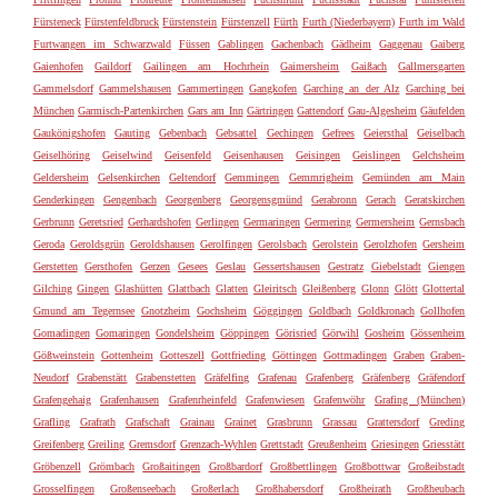
Fürsteneck
Fürstenfeldbruck
Fürstenstein
Fürstenzell
Fürth
Furth (Niederbayern)
Furth im Wald
Furtwangen im Schwarzwald
Füssen
Gablingen
Gachenbach
Gädheim
Gaggenau
Gaiberg
Gaienhofen
Gaildorf
Gailingen am Hochrhein
Gaimersheim
Gaißach
Gallmersgarten
Gammelsdorf
Gammelshausen
Gammertingen
Gangkofen
Garching an der Alz
Garching bei
München
Garmisch-Partenkirchen
Gars am Inn
Gärtringen
Gattendorf
Gau-Algesheim
Gäufelden
Gaukönigshofen
Gauting
Gebenbach
Gebsattel
Gechingen
Gefrees
Geiersthal
Geiselbach
Geiselhöring
Geiselwind
Geisenfeld
Geisenhausen
Geisingen
Geislingen
Gelchsheim
Geldersheim
Gelsenkirchen
Geltendorf
Gemmingen
Gemmrigheim
Gemünden am Main
Genderkingen
Gengenbach
Georgenberg
Georgensgmünd
Gerabronn
Gerach
Geratskirchen
Gerbrunn
Geretsried
Gerhardshofen
Gerlingen
Germaringen
Germering
Germersheim
Gernsbach
Geroda
Geroldsgrün
Geroldshausen
Gerolfingen
Gerolsbach
Gerolstein
Gerolzhofen
Gersheim
Gerstetten
Gersthofen
Gerzen
Gesees
Geslau
Gessertshausen
Gestratz
Giebelstadt
Giengen
Gilching
Gingen
Glashütten
Glattbach
Glatten
Gleiritsch
Gleißenberg
Glonn
Glött
Glottertal
Gmund am Tegernsee
Gnotzheim
Gochsheim
Göggingen
Goldbach
Goldkronach
Gollhofen
Gomadingen
Gomaringen
Gondelsheim
Göppingen
Görisried
Görwihl
Gosheim
Gössenheim
Gößweinstein
Gottenheim
Gotteszell
Gottfrieding
Göttingen
Gottmadingen
Graben
Graben-
Neudorf
Grabenstätt
Grabenstetten
Gräfelfing
Grafenau
Grafenberg
Gräfenberg
Gräfendorf
Grafengehaig
Grafenhausen
Grafenrheinfeld
Grafenwiesen
Grafenwöhr
Grafing (München)
Grafling
Grafrath
Grafschaft
Grainau
Grainet
Grasbrunn
Grassau
Grattersdorf
Greding
Greifenberg
Greiling
Gremsdorf
Grenzach-Wyhlen
Grettstadt
Greußenheim
Griesingen
Griesstätt
Gröbenzell
Grömbach
Großaitingen
Großbardorf
Großbettlingen
Großbottwar
Großeibstadt
Grosselfingen
Großenseebach
Großerlach
Großhabersdorf
Großheirath
Großheubach