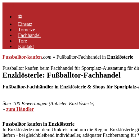
Zum
Menü
Inhalt
springen
⚽
Einsatz
Tornetze
Fachhandel
Tore
Kontakt
Fussballtor-kaufen
.com
» Fußballtor-Fachhandel in
Enzklösterle
Fussballtor kaufen beim Fachhandel für Sportplatz-Ausstattung für d
Enzklösterle: Fußballtor-Fachhandel
Fußballtor-Fachhändler in Enzklösterle & Shops für Sportplatz-Au
über 100 Bewertungen (Anbieter, Enzklösterle)
»
zum Händler
Fussballtor kaufen in Enzklösterle
In Enzklösterle und dem Umkreis rund um die Region Enzklösterle gibt
liefern - bei gleichbleibend individueller, adäquater Fachberatung fü