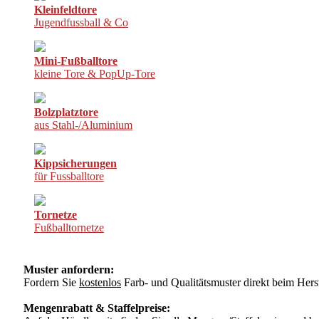
Kleinfeldtore
Jugendfussball & Co
Mini-Fußballtore
kleine Tore & PopUp-Tore
Bolzplatztore
aus Stahl-/Aluminium
Kippsicherungen
für Fussballtore
Tornetze
Fußballtornetze
Muster anfordern:
Fordern Sie
kostenlos
Farb- und Qualitätsmuster direkt beim Herst
Mengenrabatt & Staffelpreise: