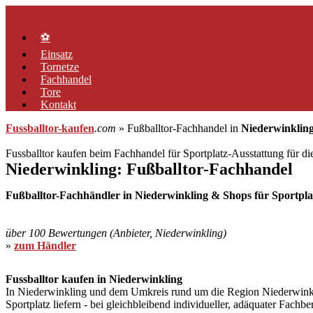
Zum
Menü
Inhalt
springen
⚽
Einsatz
Tornetze
Fachhandel
Tore
Kontakt
Fussballtor-kaufen
.com
» Fußballtor-Fachhandel in
Niederwinklin
Fussballtor kaufen beim Fachhandel für Sportplatz-Ausstattung für d
Niederwinkling: Fußballtor-Fachhandel
Fußballtor-Fachhändler in Niederwinkling & Shops für Sportplat
über 100 Bewertungen (Anbieter, Niederwinkling)
»
zum Händler
Fussballtor kaufen in Niederwinkling
In Niederwinkling und dem Umkreis rund um die Region Niederwinkling
Sportplatz liefern - bei gleichbleibend individueller, adäquater Fach