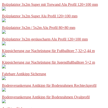
Bolzplatztor 3x2m Super mit Torwand Alu Profil 120×100 mm
Bolzplatztor 3x2m Super Alu Profil 120×100 mm
Bolzplatztor 3x2m / 5x2m Alu Profil 80×80 mm
Bolzplatztor 3x2m geräuscharm Alu Profil 120×100 mm
Kippsicherung zur Nachrüstung für Fußballtore 7,32×2,44 m
Kippsicherung zur Nachrüstung für Jugendfußballtore 5×2 m
Fahrbare Antikipp Sicherung
Bodenverankerung Antikipp für Bodenrahmen Rechteckprofil
Bodenverankerung Antikipp für Bodenrahmen Ovalprofil