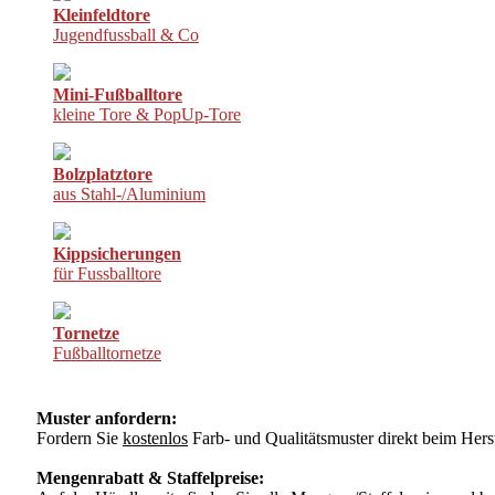
Kleinfeldtore
Jugendfussball & Co
Mini-Fußballtore
kleine Tore & PopUp-Tore
Bolzplatztore
aus Stahl-/Aluminium
Kippsicherungen
für Fussballtore
Tornetze
Fußballtornetze
Muster anfordern:
Fordern Sie
kostenlos
Farb- und Qualitätsmuster direkt beim Herst
Mengenrabatt & Staffelpreise: