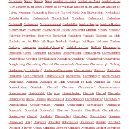
Neuschönau
Neusitz
Neusorg
Neuss
Neustadt am Kulm
Neustadt am Main
Neustadt an der
Aisch
Neustadt an der Donau
Neustadt an der Waldnaab
Neustadt an der Weinstraße
Neustadt bei
Coburg
Neustetten
Neutraubling
Neuweiler
Neuwied
Nieder-Olm
Niederaichbach
Niederalteich
Niederbergkirchen
Niedereschach
Niederfüllbach
Niederlauer
Niedermurach
Niedernberg
Niedernhall
Niederrieden
Niederschönenfeld
Niederstetten
Niederstotzingen
Niedertaufkirchen
Niederviehbach
Niederwerrn
Niederwinkling
Niefern-Öschelbronn
Nierstein
Nittenau
Nittendorf
Nohfelden
Nonnenhorn
Nonnweiler
Nordendorf
Nordhalben
Nordheim
Nordheim am Main
Nordheim vor der Rhön
Nördlingen
Nordrach
Notzingen
Nüdlingen
Nufringen
Nürnberg
Nürtingen
Nusplingen
Nußdorf (Chiemgau)
Nußdorf am Inn
Nußloch
Oberammergau
Oberasbach
Oberau
Oberaudorf
Oberaurach
Oberbergkirchen
Oberboihingen
Oberdachstetten
Oberderdingen
Oberding
Oberdischingen
Oberdolling
Oberelsbach
Obergriesbach
Obergröningen
Obergünzburg
Oberhaching
Oberhaid
Oberharmersbach
Oberhausen
Oberhausen (b. Neuburg)
Oberhausen (b. Peißenberg)
Oberhausen-Rheinhausen
Oberickelsheim
Oberkirch
Oberkochen
Oberkotzau
Oberleichtersbach
Obermaiselstein
Obermarchtal
Obermeitingen
Obermichelbach
Obermoschel
Obernbreit
Obernburg am Main
Oberndorf am Lech
Oberndorf am Neckar
Oberneukirchen
Obernheim
Obernzell
Obernzenn
Oberostendorf
Oberottmarshausen
Oberpframmern
Oberpleichfeld
Oberpöring
Oberreichenbach
Oberreute
Oberried
Oberrieden
Oberriexingen
Oberrot
Oberroth
Oberscheinfeld
Oberschleißheim
Oberschneiding
Oberschönegg
Oberschwarzach
Oberschweinbach
Obersinn
Obersöchering
Obersontheim
Oberstadion
Oberstaufen
Oberstdorf
Oberstenfeld
Oberstreu
Obersulm
Obersüßbach
Obertaufkirchen
Oberteuringen
Oberthal
Oberthulba
Obertraubling
Obertrubach
Oberviechtach
Oberwesel
Oberwolfach
Obing
Obrigheim
Ochsenfurt
Ochsenhausen
Odelzhausen
Oedheim
Oerlenbach
Oettingen in Bayern
Offenau
Offenbach
Offenberg
Offenburg
Offenhausen
Offingen
Ofterdingen