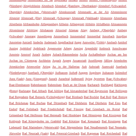
(Nürnberg)
Alteglofsheim
Altenbuch
Altendorf (Bamberg, Oberfranken)
Altendorf (Schwandorf,
Oberpfalz)
Altenkirchen (Westerwald)
Altenkunstadt
Altenmarkt an der Alz
Altenmünster
Altenriet
Altenstadt (Iller)
Altenstadt (Schongau)
Altenstadt (Waldnaab)
Altensteig
Altenthann
Altertheim
Altfraunhofen
Althegnenberg
Altheim
Althengstett
Althütte
Altlußheim
Altmannstein
Altomünster
Altötting
Altshausen
Altusried
Alzenau
Alzey
Amberg (Oberpfalz)
Amberg
(Schwaben)
Amerang
Amerdingen
Ammerbuch
Ammerndorf
Ammerthal
Amorbach
Ampfing
Amstetten
Amtzell
Andechs
Andernach
Angelbachtal
Anger
Annweiler (Trifels)
Ansbach
Antdorf
Anzing
Apfeldorf
Apfeltrach
Appenweier
Arberg
Aresing
Argenbühl
Arnbruck
Arnschwang
Arnstein
Arnstorf
Arrach
Arzberg
Asbach-Bäumenheim
Ascha
Aschaffenburg
Aschau am Inn
Aschau im Chiemgau
Aschheim
Aspach
Asperg
Assamstadt
Asselfingen
Aßling
Attenhofen
Attenkirchen
Attenweiler
Atting
Au in der Hallertau
Aub
Aubstadt
Auenwald
Auerbach
(Niederbayern)
Auerbach (Oberpfalz)
Aufhausen
Aufseß
Auggen
Augsburg
Auhausen
Aulendorf
Aura (Saale)
Aura (Sinngrund)
Aurach
Aurachtal
Außernzell
Aying
Aystetten
Baar (Schwaben)
Baar-Ebenhausen
Babenhausen
Babensham
Bach an der Donau
Bacharach
Bachhagel
Bächingen
(Brenz)
Backnang
Bad Abbach
Bad Aibling
Bad Alexandersbad
Bad Bayersoien
Bad Bellingen
Bad Bergzabern
Bad Berneck (Fichtelgebirge)
Bad Birnbach
Bad Bocklet
Bad Boll
Bad Breisig
Bad Brückenau
Bad Buchau
Bad Ditzenbach
Bad Dürkheim
Bad Dürrheim
Bad Ems
Bad
Endorf
Bad Feilnbach
Bad Friedrichshall
Bad Füssing
Bad Griesbach im Rottal
Bad
Grönenbach
Bad Heilbrunn
Bad Herrenalb
Bad Hindelang
Bad Hönningen
Bad Kissingen
Bad
Kohlgrub
Bad Königshofen im Grabfeld
Bad Kötzting
Bad Kreuznach
Bad Krozingen
Bad
Liebenzell
Bad Marienberg (Westerwald)
Bad Mergentheim
Bad Neualbenreuth
Bad Neuenahr-
Ahrweiler
Bad Neustadt (Saale)
Bad Peterstal-Griesbach
Bad Rappenau
Bad Reichenhall
Bad