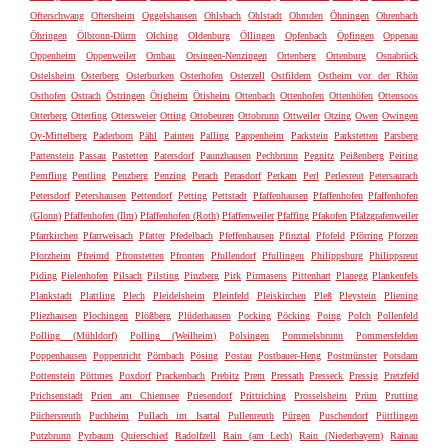
Ofterschwang
Oftersheim
Oggelshausen
Ohlsbach
Ohlstadt
Ohmden
Öhningen
Ohrenbach
Öhringen
Ölbronn-Dürrn
Olching
Oldenburg
Öllingen
Opfenbach
Öpfingen
Oppenau
Oppenheim
Oppenweiler
Ornbau
Orsingen-Nenzingen
Ortenberg
Ortenburg
Osnabrück
Ostelsheim
Osterberg
Osterburken
Osterhofen
Osterzell
Ostfildern
Ostheim vor der Rhön
Osthofen
Ostrach
Östringen
Ötigheim
Ötisheim
Ottenbach
Ottenhofen
Ottenhöfen
Ottensoos
Otterberg
Otterfing
Ottersweier
Otting
Ottobeuren
Ottobrunn
Ottweiler
Otzing
Owen
Owingen
Oy-Mittelberg
Paderborn
Pähl
Painten
Palling
Pappenheim
Parkstein
Parkstetten
Parsberg
Partenstein
Passau
Pastetten
Patersdorf
Paunzhausen
Pechbrunn
Pegnitz
Peißenberg
Peiting
Pemfling
Pentling
Penzberg
Penzing
Perach
Perasdorf
Perkam
Perl
Perlesreut
Petersaurach
Petersdorf
Petershausen
Pettendorf
Petting
Pettstadt
Pfaffenhausen
Pfaffenhofen
Pfaffenhofen
(Glonn)
Pfaffenhofen (Ilm)
Pfaffenhofen (Roth)
Pfaffenweiler
Pfaffing
Pfakofen
Pfalzgrafenweiler
Pfarrkirchen
Pfarrweisach
Pfatter
Pfedelbach
Pfeffenhausen
Pfinztal
Pfofeld
Pförring
Pforzen
Pforzheim
Pfreimd
Pfronstetten
Pfronten
Pfullendorf
Pfullingen
Philippsburg
Philippsreut
Piding
Pielenhofen
Pilsach
Pilsting
Pinzberg
Pirk
Pirmasens
Pittenhart
Planegg
Plankenfels
Plankstadt
Plattling
Plech
Pleidelsheim
Pleinfeld
Pleiskirchen
Pleß
Pleystein
Pliening
Pliezhausen
Plochingen
Plößberg
Plüderhausen
Pocking
Pöcking
Poing
Polch
Pollenfeld
Polling (Mühldorf)
Polling (Weilheim)
Polsingen
Pommelsbrunn
Pommersfelden
Poppenhausen
Poppenricht
Pörnbach
Pösing
Postau
Postbauer-Heng
Postmünster
Potsdam
Pottenstein
Pöttmes
Poxdorf
Prackenbach
Prebitz
Prem
Pressath
Presseck
Pressig
Pretzfeld
Prichsenstadt
Prien am Chiemsee
Priesendorf
Prittriching
Prosselsheim
Prüm
Prutting
Püchersreuth
Puchheim
Pullach im Isartal
Pullenreuth
Pürgen
Puschendorf
Püttlingen
Putzbrunn
Pyrbaum
Quierschied
Radolfzell
Rain (am Lech)
Rain (Niederbayern)
Rainau