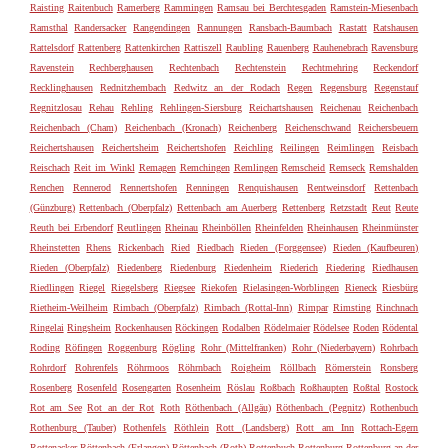
Raisting
Raitenbuch
Ramerberg
Rammingen
Ramsau bei Berchtesgaden
Ramstein-Miesenbach
Ramsthal
Randersacker
Rangendingen
Rannungen
Ransbach-Baumbach
Rastatt
Ratshausen
Rattelsdorf
Rattenberg
Rattenkirchen
Rattiszell
Raubling
Rauenberg
Rauhenebrach
Ravensburg
Ravenstein
Rechberghausen
Rechtenbach
Rechtenstein
Rechtmehring
Reckendorf
Recklinghausen
Rednitzhembach
Redwitz an der Rodach
Regen
Regensburg
Regenstauf
Regnitzlosau
Rehau
Rehling
Rehlingen-Siersburg
Reichartshausen
Reichenau
Reichenbach
Reichenbach (Cham)
Reichenbach (Kronach)
Reichenberg
Reichenschwand
Reichersbeuern
Reichertshausen
Reichertsheim
Reichertshofen
Reichling
Reilingen
Reimlingen
Reisbach
Reischach
Reit im Winkl
Remagen
Remchingen
Remlingen
Remscheid
Remseck
Remshalden
Renchen
Rennerod
Rennertshofen
Renningen
Renquishausen
Rentweinsdorf
Rettenbach
(Günzburg)
Rettenbach (Oberpfalz)
Rettenbach am Auerberg
Rettenberg
Retzstadt
Reut
Reute
Reuth bei Erbendorf
Reutlingen
Rheinau
Rheinböllen
Rheinfelden
Rheinhausen
Rheinmünster
Rheinstetten
Rhens
Rickenbach
Ried
Riedbach
Rieden (Forggensee)
Rieden (Kaufbeuren)
Rieden (Oberpfalz)
Riedenberg
Riedenburg
Riedenheim
Riederich
Riedering
Riedhausen
Riedlingen
Riegel
Riegelsberg
Riegsee
Riekofen
Rielasingen-Worblingen
Rieneck
Riesbürg
Rietheim-Weilheim
Rimbach (Oberpfalz)
Rimbach (Rottal-Inn)
Rimpar
Rimsting
Rinchnach
Ringelai
Ringsheim
Rockenhausen
Röckingen
Rodalben
Rödelmaier
Rödelsee
Roden
Rödental
Roding
Röfingen
Roggenburg
Rögling
Rohr (Mittelfranken)
Rohr (Niederbayern)
Rohrbach
Rohrdorf
Rohrenfels
Röhrmoos
Röhrnbach
Roigheim
Röllbach
Römerstein
Ronsberg
Rosenberg
Rosenfeld
Rosengarten
Rosenheim
Röslau
Roßbach
Roßhaupten
Roßtal
Rostock
Rot am See
Rot an der Rot
Roth
Röthenbach (Allgäu)
Röthenbach (Pegnitz)
Rothenbuch
Rothenburg (Tauber)
Rothenfels
Röthlein
Rott (Landsberg)
Rott am Inn
Rottach-Egern
Rottenacker
Röttenbach (Erlangen)
Röttenbach (Roth)
Rottenbuch
Rottenburg
Rottenburg an der