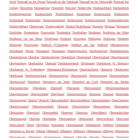
Aisch
Neustadt an der Donau
Neustadt an der Waldnaab
Neustadt an der Weinstraße
Neustadt bei
Coburg
Neustetten
Neutraubling
Neuweiler
Neuwied
Nieder-Olm
Niederaichbach
Niederalteich
Niederbergkirchen
Niedereschach
Niederfüllbach
Niederlauer
Niedermurach
Niedernberg
Niedernhall
Niederrieden
Niederschönenfeld
Niederstetten
Niederstotzingen
Niedertaufkirchen
Niederviehbach
Niederwerrn
Niederwinkling
Niefern-Öschelbronn
Nierstein
Nittenau
Nittendorf
Nohfelden
Nonnenhorn
Nonnweiler
Nordendorf
Nordhalben
Nordheim
Nordheim am Main
Nordheim vor der Rhön
Nördlingen
Nordrach
Notzingen
Nüdlingen
Nufringen
Nürnberg
Nürtingen
Nusplingen
Nußdorf (Chiemgau)
Nußdorf am Inn
Nußloch
Oberammergau
Oberasbach
Oberau
Oberaudorf
Oberaurach
Oberbergkirchen
Oberboihingen
Oberdachstetten
Oberderdingen
Oberding
Oberdischingen
Oberdolling
Oberelsbach
Obergriesbach
Obergröningen
Obergünzburg
Oberhaching
Oberhaid
Oberharmersbach
Oberhausen
Oberhausen (b. Neuburg)
Oberhausen (b. Peißenberg)
Oberhausen-Rheinhausen
Oberickelsheim
Oberkirch
Oberkochen
Oberkotzau
Oberleichtersbach
Obermaiselstein
Obermarchtal
Obermeitingen
Obermichelbach
Obermoschel
Obernbreit
Obernburg am Main
Oberndorf am Lech
Oberndorf am Neckar
Oberneukirchen
Obernheim
Obernzell
Obernzenn
Oberostendorf
Oberottmarshausen
Oberpframmern
Oberpleichfeld
Oberpöring
Oberreichenbach
Oberreute
Oberried
Oberrieden
Oberriexingen
Oberrot
Oberroth
Oberscheinfeld
Oberschleißheim
Oberschneiding
Oberschönegg
Oberschwarzach
Oberschweinbach
Obersinn
Obersöchering
Obersontheim
Oberstadion
Oberstaufen
Oberstdorf
Oberstenfeld
Oberstreu
Obersulm
Obersüßbach
Obertaufkirchen
Oberteuringen
Oberthal
Oberthulba
Obertraubling
Obertrubach
Oberviechtach
Oberwesel
Oberwolfach
Obing
Obrigheim
Ochsenfurt
Ochsenhausen
Odelzhausen
Oedheim
Oerlenbach
Oettingen in Bayern
Offenau
Offenbach
Offenberg
Offenburg
Offenhausen
Offingen
Ofterdingen
Ofterschwang
Oftersheim
Oggelshausen
Ohlsbach
Ohlstadt
Ohmden
Öhningen
Ohrenbach