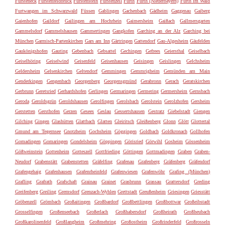
Fürsteneck
Fürstenfeldbruck
Fürstenstein
Fürstenzell
Fürth
Furth (Niederbayern)
Furth im Wald
Furtwangen im Schwarzwald
Füssen
Gablingen
Gachenbach
Gädheim
Gaggenau
Gaiberg
Gaienhofen
Gaildorf
Gailingen am Hochrhein
Gaimersheim
Gaißach
Gallmersgarten
Gammelsdorf
Gammelshausen
Gammertingen
Gangkofen
Garching an der Alz
Garching bei
München
Garmisch-Partenkirchen
Gars am Inn
Gärtringen
Gattendorf
Gau-Algesheim
Gäufelden
Gaukönigshofen
Gauting
Gebenbach
Gebsattel
Gechingen
Gefrees
Geiersthal
Geiselbach
Geiselhöring
Geiselwind
Geisenfeld
Geisenhausen
Geisingen
Geislingen
Gelchsheim
Geldersheim
Gelsenkirchen
Geltendorf
Gemmingen
Gemmrigheim
Gemünden am Main
Genderkingen
Gengenbach
Georgenberg
Georgensgmünd
Gerabronn
Gerach
Geratskirchen
Gerbrunn
Geretsried
Gerhardshofen
Gerlingen
Germaringen
Germering
Germersheim
Gernsbach
Geroda
Geroldsgrün
Geroldshausen
Gerolfingen
Gerolsbach
Gerolstein
Gerolzhofen
Gersheim
Gerstetten
Gersthofen
Gerzen
Gesees
Geslau
Gessertshausen
Gestratz
Giebelstadt
Giengen
Gilching
Gingen
Glashütten
Glattbach
Glatten
Gleiritsch
Gleißenberg
Glonn
Glött
Glottertal
Gmund am Tegernsee
Gnotzheim
Gochsheim
Göggingen
Goldbach
Goldkronach
Gollhofen
Gomadingen
Gomaringen
Gondelsheim
Göppingen
Görisried
Görwihl
Gosheim
Gössenheim
Gößweinstein
Gottenheim
Gotteszell
Gottfrieding
Göttingen
Gottmadingen
Graben
Graben-
Neudorf
Grabenstätt
Grabenstetten
Gräfelfing
Grafenau
Grafenberg
Gräfenberg
Gräfendorf
Grafengehaig
Grafenhausen
Grafenrheinfeld
Grafenwiesen
Grafenwöhr
Grafing (München)
Grafling
Grafrath
Grafschaft
Grainau
Grainet
Grasbrunn
Grassau
Grattersdorf
Greding
Greifenberg
Greiling
Gremsdorf
Grenzach-Wyhlen
Grettstadt
Greußenheim
Griesingen
Griesstätt
Gröbenzell
Grömbach
Großaitingen
Großbardorf
Großbettlingen
Großbottwar
Großeibstadt
Grosselfingen
Großenseebach
Großerlach
Großhabersdorf
Großheirath
Großheubach
Großkarolinenfeld
Großlangheim
Großmehring
Großostheim
Großrinderfeld
Großrosseln