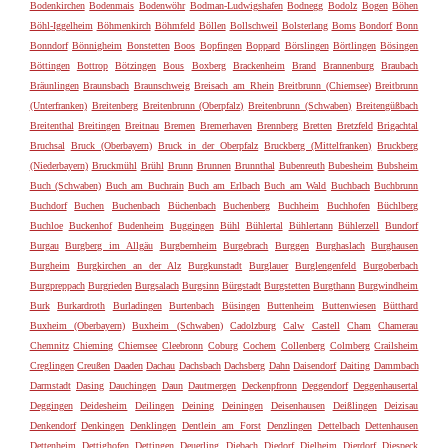
Bodenkirchen
Bodenmais
Bodenwöhr
Bodman-Ludwigshafen
Bodnegg
Bodolz
Bogen
Böhen
Böhl-Iggelheim
Böhmenkirch
Böhmfeld
Böllen
Bollschweil
Bolsterlang
Boms
Bondorf
Bonn
Bonndorf
Bönnigheim
Bonstetten
Boos
Bopfingen
Boppard
Börslingen
Börtlingen
Bösingen
Böttingen
Bottrop
Bötzingen
Bous
Boxberg
Brackenheim
Brand
Brannenburg
Braubach
Bräunlingen
Braunsbach
Braunschweig
Breisach am Rhein
Breitbrunn (Chiemsee)
Breitbrunn
(Unterfranken)
Breitenberg
Breitenbrunn (Oberpfalz)
Breitenbrunn (Schwaben)
Breitengüßbach
Breitenthal
Breitingen
Breitnau
Bremen
Bremerhaven
Brennberg
Bretten
Bretzfeld
Brigachtal
Bruchsal
Bruck (Oberbayern)
Bruck in der Oberpfalz
Bruckberg (Mittelfranken)
Bruckberg
(Niederbayern)
Bruckmühl
Brühl
Brunn
Brunnen
Brunnthal
Bubenreuth
Bubesheim
Bubsheim
Buch (Schwaben)
Buch am Buchrain
Buch am Erlbach
Buch am Wald
Buchbach
Buchbrunn
Buchdorf
Buchen
Buchenbach
Büchenbach
Buchenberg
Buchheim
Buchhofen
Büchlberg
Buchloe
Buckenhof
Budenheim
Buggingen
Bühl
Bühlertal
Bühlertann
Bühlerzell
Bundorf
Burgau
Burgberg im Allgäu
Burgbernheim
Burgebrach
Burggen
Burghaslach
Burghausen
Burgheim
Burgkirchen an der Alz
Burgkunstadt
Burglauer
Burglengenfeld
Burgoberbach
Burgpreppach
Burgrieden
Burgsalach
Burgsinn
Bürgstadt
Burgstetten
Burgthann
Burgwindheim
Burk
Burkardroth
Burladingen
Burtenbach
Büsingen
Buttenheim
Buttenwiesen
Bütthard
Buxheim (Oberbayern)
Buxheim (Schwaben)
Cadolzburg
Calw
Castell
Cham
Chamerau
Chemnitz
Chieming
Chiemsee
Cleebronn
Coburg
Cochem
Collenberg
Colmberg
Crailsheim
Creglingen
Creußen
Daaden
Dachau
Dachsbach
Dachsberg
Dahn
Daisendorf
Daiting
Dammbach
Darmstadt
Dasing
Dauchingen
Daun
Dautmergen
Deckenpfronn
Deggendorf
Deggenhausertal
Deggingen
Deidesheim
Deilingen
Deining
Deiningen
Deisenhausen
Deißlingen
Deizisau
Denkendorf
Denkingen
Denklingen
Dentlein am Forst
Denzlingen
Dettelbach
Dettenhausen
Dettenheim
Dettighofen
Dettingen
Deuerling
Diebach
Diedorf
Dielheim
Dierdorf
Diespeck