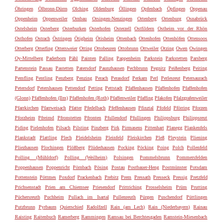
Öhringen
Ölbronn-Dürrn
Olching
Oldenburg
Öllingen
Opfenbach
Öpfingen
Oppenau
Oppenheim
Oppenweiler
Ornbau
Orsingen-Nenzingen
Ortenberg
Ortenburg
Osnabrück
Ostelsheim
Osterberg
Osterburken
Osterhofen
Osterzell
Ostfildern
Ostheim vor der Rhön
Osthofen
Ostrach
Östringen
Ötigheim
Ötisheim
Ottenbach
Ottenhofen
Ottenhöfen
Ottensoos
Otterberg
Otterfing
Ottersweier
Otting
Ottobeuren
Ottobrunn
Ottweiler
Otzing
Owen
Owingen
Oy-Mittelberg
Paderborn
Pähl
Painten
Palling
Pappenheim
Parkstein
Parkstetten
Parsberg
Partenstein
Passau
Pastetten
Patersdorf
Paunzhausen
Pechbrunn
Pegnitz
Peißenberg
Peiting
Pemfling
Pentling
Penzberg
Penzing
Perach
Perasdorf
Perkam
Perl
Perlesreut
Petersaurach
Petersdorf
Petershausen
Pettendorf
Petting
Pettstadt
Pfaffenhausen
Pfaffenhofen
Pfaffenhofen
(Glonn)
Pfaffenhofen (Ilm)
Pfaffenhofen (Roth)
Pfaffenweiler
Pfaffing
Pfakofen
Pfalzgrafenweiler
Pfarrkirchen
Pfarrweisach
Pfatter
Pfedelbach
Pfeffenhausen
Pfinztal
Pfofeld
Pförring
Pforzen
Pforzheim
Pfreimd
Pfronstetten
Pfronten
Pfullendorf
Pfullingen
Philippsburg
Philippsreut
Piding
Pielenhofen
Pilsach
Pilsting
Pinzberg
Pirk
Pirmasens
Pittenhart
Planegg
Plankenfels
Plankstadt
Plattling
Plech
Pleidelsheim
Pleinfeld
Pleiskirchen
Pleß
Pleystein
Pliening
Pliezhausen
Plochingen
Plößberg
Plüderhausen
Pocking
Pöcking
Poing
Polch
Pollenfeld
Polling (Mühldorf)
Polling (Weilheim)
Polsingen
Pommelsbrunn
Pommersfelden
Poppenhausen
Poppenricht
Pörnbach
Pösing
Postau
Postbauer-Heng
Postmünster
Potsdam
Pottenstein
Pöttmes
Poxdorf
Prackenbach
Prebitz
Prem
Pressath
Presseck
Pressig
Pretzfeld
Prichsenstadt
Prien am Chiemsee
Priesendorf
Prittriching
Prosselsheim
Prüm
Prutting
Püchersreuth
Puchheim
Pullach im Isartal
Pullenreuth
Pürgen
Puschendorf
Püttlingen
Putzbrunn
Pyrbaum
Quierschied
Radolfzell
Rain (am Lech)
Rain (Niederbayern)
Rainau
Raisting
Raitenbuch
Ramerberg
Rammingen
Ramsau bei Berchtesgaden
Ramstein-Miesenbach