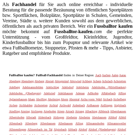
Als
Fachhandel
für Sie auch online erreichbar - individuelle
Beratung für die passende Bezäunung von öffentlichen Sportplätzen
bzw. Sportflächen, Bolzplätze, Sportplätze in Schulen, Gemeinden,
Vereine, Städte u. weitere Kunden sowohl aus dem gewerblichen,
öffentlichen als auch privaten Bereich. Wer ein
Fussballtor kaufen
möchte bekommt auf
Fussballtor-kaufen
.com
die perfekte
Unterstützung - vom Großfeldtor, Kleinfeldtor, Jugendtor,
Kinderfussballtor bis hin zum Popuptor und relevante Artikel wie
etwa Fußballtornetze, Stoppnetze, Pfosten & mehr - Tipps, Anbieter,
Ratgeber und empfohlene Produkte.
Fußballtor kaufen? Fußball-Fachhandel
finden in Deiner Region:
Aach
Aachen
Aalen
Aarau
Abenberg
Abensberg
Absberg
Abstatt
Abtsgmünd
Abtswind
Achberg
Achern
Achslach
Achstetten
Adelberg
Adelmannsfelden
Adelschlag
Adelsdorf
Adelsheim
Adelshofen (Mittelfranken)
Adelshofen (Oberbayern)
Adelsried
Adelzhausen
Adenau
Adlkofen
Affalterbach
Affing
Aglasterhausen
Aham
Aholfing
Aholming
Ahorn
Ahorntal
Aicha vorm Wald
Aichach
Aichelberg
Aichen
Aichhalden
Aichstetten
Aichtal
Aichwald
Aidenbach
Aidhausen
Aidlingen
Aiglsbach
Aindling
Ainring
Aislingen
Aiterhofen
Aitern
Aitrach
Aitrang
Albaching
Albbruck
Albershausen
Albertshofen
Albstadt
Aldersbach
Aldingen
Alerheim
Alesheim
Aletshausen
Alfdorf
Alfeld
Allensbach
Allersberg
Allershausen
Alleshausen
Alling
Allmannshofen
Allmannsweiler
Allmendingen
Allmersbach im Tal
Alpirsbach
Altbach
Altdorf
Altdorf (Niederbayern)
Altdorf