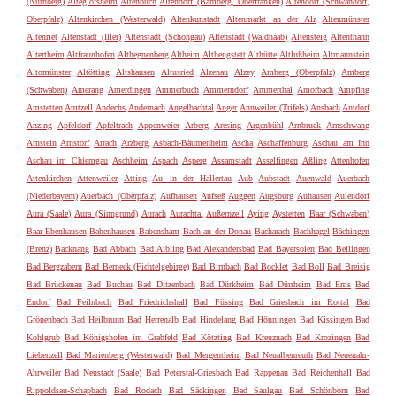
(Nürnberg)
Alteglofsheim
Altenbuch
Altendorf (Bamberg, Oberfranken)
Altendorf (Schwandorf,
Oberpfalz)
Altenkirchen (Westerwald)
Altenkunstadt
Altenmarkt an der Alz
Altenmünster
Altenriet
Altenstadt (Iller)
Altenstadt (Schongau)
Altenstadt (Waldnaab)
Altensteig
Altenthann
Altertheim
Altfraunhofen
Althegnenberg
Altheim
Althengstett
Althütte
Altlußheim
Altmannstein
Altomünster
Altötting
Altshausen
Altusried
Alzenau
Alzey
Amberg (Oberpfalz)
Amberg
(Schwaben)
Amerang
Amerdingen
Ammerbuch
Ammerndorf
Ammerthal
Amorbach
Ampfing
Amstetten
Amtzell
Andechs
Andernach
Angelbachtal
Anger
Annweiler (Trifels)
Ansbach
Antdorf
Anzing
Apfeldorf
Apfeltrach
Appenweier
Arberg
Aresing
Argenbühl
Arnbruck
Arnschwang
Arnstein
Arnstorf
Arrach
Arzberg
Asbach-Bäumenheim
Ascha
Aschaffenburg
Aschau am Inn
Aschau im Chiemgau
Aschheim
Aspach
Asperg
Assamstadt
Asselfingen
Aßling
Attenhofen
Attenkirchen
Attenweiler
Atting
Au in der Hallertau
Aub
Aubstadt
Auenwald
Auerbach
(Niederbayern)
Auerbach (Oberpfalz)
Aufhausen
Aufseß
Auggen
Augsburg
Auhausen
Aulendorf
Aura (Saale)
Aura (Sinngrund)
Aurach
Aurachtal
Außernzell
Aying
Aystetten
Baar (Schwaben)
Baar-Ebenhausen
Babenhausen
Babensham
Bach an der Donau
Bacharach
Bachhagel
Bächingen
(Brenz)
Backnang
Bad Abbach
Bad Aibling
Bad Alexandersbad
Bad Bayersoien
Bad Bellingen
Bad Bergzabern
Bad Berneck (Fichtelgebirge)
Bad Birnbach
Bad Bocklet
Bad Boll
Bad Breisig
Bad Brückenau
Bad Buchau
Bad Ditzenbach
Bad Dürkheim
Bad Dürrheim
Bad Ems
Bad
Endorf
Bad Feilnbach
Bad Friedrichshall
Bad Füssing
Bad Griesbach im Rottal
Bad
Grönenbach
Bad Heilbrunn
Bad Herrenalb
Bad Hindelang
Bad Hönningen
Bad Kissingen
Bad
Kohlgrub
Bad Königshofen im Grabfeld
Bad Kötzting
Bad Kreuznach
Bad Krozingen
Bad
Liebenzell
Bad Marienberg (Westerwald)
Bad Mergentheim
Bad Neualbenreuth
Bad Neuenahr-
Ahrweiler
Bad Neustadt (Saale)
Bad Peterstal-Griesbach
Bad Rappenau
Bad Reichenhall
Bad
Rippoldsau-Schapbach
Bad Rodach
Bad Säckingen
Bad Saulgau
Bad Schönborn
Bad