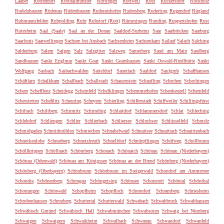
Laaber
Rottendorf
Rotthalmünster
Röttingen
Rottweil
Rötz
Rückersdorf
Rückholz
Rudelzhausen
Rüdenau
Rüdenhausen
Ruderatshofen
Rudersberg
Ruderting
Rugendorf
Rügland
Ruhmannsfelden
Ruhpolding
Ruhr
Ruhstorf (Rott)
Rümmingen
Runding
Ruppertshofen
Rust
Rutesheim
Saal (Saale)
Saal an der Donau
Saaldorf-Surheim
Saar
Saarbrücken
Saarburg
Saarlouis
Saarwellingen
Sachsen bei Ansbach
Sachsenheim
Sachsenkam
Sailauf
Salach
Salching
Saldenburg
Salem
Salgen
Salz
Salzgitter
Salzweg
Samerberg
Sand am Main
Sandberg
Sandhausen
Sankt Englmar
Sankt Goar
Sankt Goarshausen
Sankt Oswald-Riedlhütte
Sankt
Wolfgang
Sasbach
Sasbachwalden
Satteldorf
Sauerlach
Sauldorf
Saulgrub
Schaffhausen
Schäftlarn
Schalkham
Schallbach
Schallstadt
Schauenstein
Schaufling
Schechen
Schechingen
Scheer
Schefflenz
Scheidegg
Scheinfeld
Schelklingen
Schemmerhofen
Schenkenzell
Schernfeld
Scherstetten
Scheßlitz
Scheuring
Scheyern
Schierling
Schifferstadt
Schiffweiler
Schillingsfürst
Schiltach
Schiltberg
Schirmitz
Schirnding
Schlaitdorf
Schlammersdorf
Schlat
Schleching
Schlehdorf
Schliengen
Schlier
Schlierbach
Schliersee
Schluchsee
Schlüsselfeld
Schmelz
Schmidgaden
Schmidmühlen
Schmiechen
Schnabelwaid
Schnaitsee
Schnaittach
Schnaittenbach
Schneckenlohe
Schneeberg
Schneizlreuth
Schnelldorf
Schnürpflingen
Schöfweg
Schollbrunn
Schöllkrippen
Schöllnach
Schömberg
Schonach
Schönaich
Schönau
Schönau (Niederbayern)
Schönau (Odenwald)
Schönau am Königssee
Schönau an der Brend
Schönberg (Niederbayern)
Schönberg (Oberbayern)
Schönbrunn
Schönbrunn im Steigerwald
Schondorf am Ammersee
Schondra
Schönenberg
Schongau
Schöngeising
Schönsee
Schonstett
Schöntal
Schönthal
Schonungen
Schönwald
Schopfheim
Schopfloch
Schorndorf
Schramberg
Schriesheim
Schrobenhausen
Schrozberg
Schuttertal
Schutterwald
Schwabach
Schwabbruck
Schwabhausen
Schwäbisch Gmünd
Schwäbisch Hall
Schwabmünchen
Schwabsoien
Schwaig bei Nürnberg
Schwaigen
Schwaigern
Schwaikheim
Schwalbach
Schwanau
Schwandorf
Schwanfeld