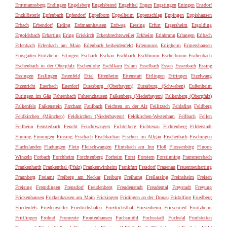
Emtmannsberg
Endingen
Engelsberg
Engelsbrand
Engelthal
Engen
Engstingen
Eningen
Ensdorf
Enzklösterle
Epfenbach
Epfendorf
Eppelborn
Eppelheim
Eppenschlag
Eppingen
Eppishausen
Erbach
Erbendorf
Erding
Erdmannhausen
Erdweg
Eresing
Erfurt
Ergersheim
Ergolding
Ergoldsbach
Erharting
Ering
Eriskirch
Erkenbrechtsweiler
Erkheim
Erlabrunn
Erlangen
Erlbach
Erlenbach
Erlenbach am Main
Erlenbach beiheidenfeld
Erlenmoos
Erligheim
Ermershausen
Ernsgaden
Erolzheim
Ertingen
Eschach
Eschau
Eschbach
Eschbronn
Eschelbronn
Eschenbach
Eschenbach in der Oberpfalz
Eschenlohe
Eschlkam
Eslarn
Esselbach
Essen
Essenbach
Essing
Essingen
Esslingen
Estenfeld
Ettal
Ettenheim
Ettenstatt
Ettlingen
Ettringen
Etzelwang
Etzenricht
Euerbach
Euerdorf
Eurasburg (Oberbayern)
Eurasburg (Schwaben)
Eußenheim
Eutingen im Gäu
Fahrenbach
Fahrenzhausen
Falkenberg (Niederbayern)
Falkenberg (Oberpfalz)
Falkenfels
Falkenstein
Farchant
Faulbach
Feichten an der Alz
Feilitzsch
Feldafing
Feldberg
Feldkirchen (München)
Feldkirchen (Niederbayern)
Feldkirchen-Westerham
Fellbach
Fellen
Fellheim
Fensterbach
Feucht
Feuchtwangen
Fichtelberg
Fichtenau
Fichtenberg
Filderstadt
Finning
Finningen
Finsing
Fischach
Fischbachau
Fischen im Allgäu
Fischerbach
Fischingen
Flachslanden
Fladungen
Flein
Fleischwangen
Flintsbach am Inn
Floß
Flossenbürg
Fluorn-
Winzeln
Forbach
Forchheim
Forchtenberg
Forheim
Forst
Forstern
Forstinning
Frammersbach
Frankenhardt
Frankenthal (Pfalz)
Frankenwinheim
Frankfurt
Frasdorf
Frauenau
Frauenneuharting
Fraunberg
Freiamt
Freiberg am Neckar
Freiburg
Freihung
Freilassing
Freinsheim
Freisen
Freising
Fremdingen
Frensdorf
Freudenberg
Freudenstadt
Freudental
Freystadt
Freyung
Frickenhausen
Frickenhausen am Main
Frickingen
Fridingen an der Donau
Fridolfing
Friedberg
Friedenfels
Friedenweiler
Friedrichshafen
Friedrichsthal
Friesenheim
Friesenried
Friolzheim
Frittlingen
Fröhnd
Fronreute
Frontenhausen
Fuchsmühl
Fuchsstadt
Fuchstal
Fünfstetten