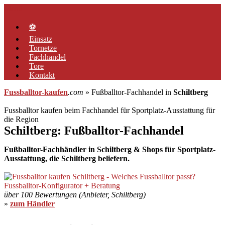
Zum
Menü
Inhalt
springen
⚽
Einsatz
Tornetze
Fachhandel
Tore
Kontakt
Fussballtor-kaufen
.com
» Fußballtor-Fachhandel in
Schiltberg
Fussballtor kaufen beim Fachhandel für Sportplatz-Ausstattung für
die Region
Schiltberg: Fußballtor-Fachhandel
Fußballtor-Fachhändler in Schiltberg & Shops für Sportplatz-
Ausstattung, die Schiltberg beliefern.
über 100 Bewertungen (Anbieter, Schiltberg)
»
zum Händler