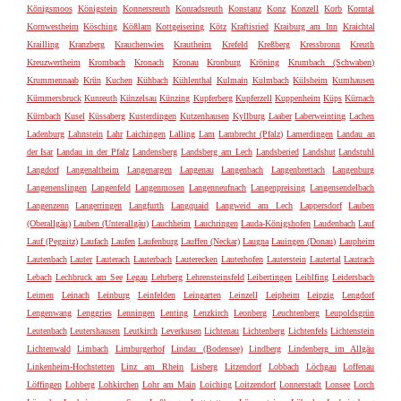
Königsmoos
Königstein
Konnersreuth
Konradsreuth
Konstanz
Konz
Konzell
Korb
Korntal
Kornwestheim
Kösching
Kößlarn
Kottgeisering
Kötz
Kraftisried
Kraiburg am Inn
Kraichtal
Krailling
Kranzberg
Krauchenwies
Krautheim
Krefeld
Kreßberg
Kressbronn
Kreuth
Kreuzwertheim
Krombach
Kronach
Kronau
Kronburg
Kröning
Krumbach (Schwaben)
Krummennaab
Krün
Kuchen
Kühbach
Kühlenthal
Kulmain
Kulmbach
Külsheim
Kumhausen
Kümmersbruck
Kunreuth
Künzelsau
Künzing
Kupferberg
Kupferzell
Kuppenheim
Küps
Kürnach
Kürnbach
Kusel
Küssaberg
Kusterdingen
Kutzenhausen
Kyllburg
Laaber
Laberweinting
Lachen
Ladenburg
Lahnstein
Lahr
Laichingen
Lalling
Lam
Lambrecht (Pfalz)
Lamerdingen
Landau an
der Isar
Landau in der Pfalz
Landensberg
Landsberg am Lech
Landsberied
Landshut
Landstuhl
Langdorf
Langenaltheim
Langenargen
Langenau
Langenbach
Langenbrettach
Langenburg
Langenenslingen
Langenfeld
Langenmosen
Langenneufnach
Langenpreising
Langensendelbach
Langenzenn
Langerringen
Langfurth
Langquaid
Langweid am Lech
Lappersdorf
Lauben
(Oberallgäu)
Lauben (Unterallgäu)
Lauchheim
Lauchringen
Lauda-Königshofen
Laudenbach
Lauf
Lauf (Pegnitz)
Laufach
Laufen
Laufenburg
Lauffen (Neckar)
Laugna
Lauingen (Donau)
Laupheim
Lautenbach
Lauter
Lauterach
Lauterbach
Lauterecken
Lauterhofen
Lauterstein
Lautertal
Lautrach
Lebach
Lechbruck am See
Legau
Lehrberg
Lehrensteinsfeld
Leibertingen
Leiblfing
Leidersbach
Leimen
Leinach
Leinburg
Leinfelden
Leingarten
Leinzell
Leipheim
Leipzig
Lengdorf
Lengenwang
Lenggries
Lenningen
Lenting
Lenzkirch
Leonberg
Leuchtenberg
Leupoldsgrün
Leutenbach
Leutershausen
Leutkirch
Leverkusen
Lichtenau
Lichtenberg
Lichtenfels
Lichtenstein
Lichtenwald
Limbach
Limburgerhof
Lindau (Bodensee)
Lindberg
Lindenberg im Allgäu
Linkenheim-Hochstetten
Linz am Rhein
Lisberg
Litzendorf
Lobbach
Löchgau
Loffenau
Löffingen
Lohberg
Lohkirchen
Lohr am Main
Loiching
Loitzendorf
Lonnerstadt
Lonsee
Lorch