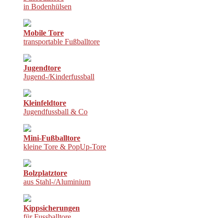
in Bodenhülsen
Mobile Tore
transportable Fußballtore
Jugendtore
Jugend-/Kinderfussball
Kleinfeldtore
Jugendfussball & Co
Mini-Fußballtore
kleine Tore & PopUp-Tore
Bolzplatztore
aus Stahl-/Aluminium
Kippsicherungen
für Fussballtore