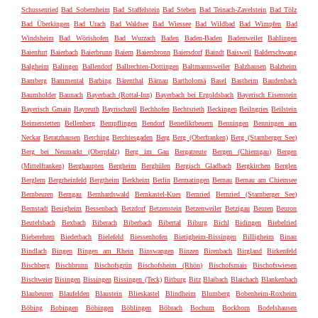
Schussenried
Bad Sobernheim
Bad Staffelstein
Bad Steben
Bad Teinach-Zavelstein
Bad Tölz
Bad Überkingen
Bad Urach
Bad Waldsee
Bad Wiessee
Bad Wildbad
Bad Wimpfen
Bad
Windsheim
Bad Wörishofen
Bad Wurzach
Baden
Baden-Baden
Badenweiler
Bahlingen
Baienfurt
Baierbach
Baierbrunn
Baiern
Baiersbronn
Baiersdorf
Baindt
Baisweil
Balderschwang
Balgheim
Balingen
Ballendorf
Ballrechten-Dottingen
Baltmannsweiler
Balzhausen
Balzheim
Bamberg
Bammental
Barbing
Bärenthal
Bärnau
Bartholomä
Basel
Bastheim
Baudenbach
Baumholder
Baunach
Bayerbach (Rottal-Inn)
Bayerbach bei Ergoldsbach
Bayerisch Eisenstein
Bayerisch Gmain
Bayreuth
Bayrischzell
Bechhofen
Bechtsrieth
Beckingen
Beilngries
Beilstein
Beimerstetten
Bellenberg
Bempflingen
Bendorf
Benediktbeuern
Benningen
Benningen am
Neckar
Beratzhausen
Berching
Berchtesgaden
Berg
Berg (Oberfranken)
Berg (Starnberger See)
Berg bei Neumarkt (Oberpfalz)
Berg im Gau
Bergatreute
Bergen (Chiemgau)
Bergen
(Mittelfranken)
Berghaupten
Bergheim
Berghülen
Bergisch Gladbach
Bergkirchen
Berglen
Berglern
Bergrheinfeld
Bergtheim
Berkheim
Berlin
Bermatingen
Bernau
Bernau am Chiemsee
Bernbeuren
Berngau
Bernhardswald
Bernkastel-Kues
Bernried
Bernried (Starnberger See)
Bernstadt
Besigheim
Bessenbach
Betzdorf
Betzenstein
Betzenweiler
Betzigau
Beuren
Beuron
Beutelsbach
Bexbach
Biberach
Biberbach
Bibertal
Biburg
Bichl
Bidingen
Biebelried
Bieberehren
Biederbach
Bielefeld
Biessenhofen
Bietigheim-Bissingen
Billigheim
Binau
Bindlach
Bingen
Bingen am Rhein
Binswangen
Binzen
Birenbach
Birgland
Birkenfeld
Bischberg
Bischbrunn
Bischofsgrün
Bischofsheim (Rhön)
Bischofsmais
Bischofswiesen
Bischweier
Bisingen
Bissingen
Bissingen (Teck)
Bitburg
Bitz
Blaibach
Blaichach
Blankenbach
Blaubeuren
Blaufelden
Blaustein
Blieskastel
Blindheim
Blumberg
Bobenheim-Roxheim
Böbing
Bobingen
Böbingen
Böblingen
Böbrach
Bochum
Bockhorn
Bodelshausen