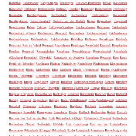
Ramsthal
Randersacker
Rangendingen
Rannungen
Ransbach-Baumbach
Rastatt
Ratshausen
Rattelsdorf
Rattenberg
Rattenkirchen
Rattiszell
Raubling
Rauenberg
Rauhenebrach
Ravensburg
Ravenstein
Rechberghausen
Rechtenbach
Rechtenstein
Rechtmehring
Reckendorf
Recklinghausen
Rednitzhembach
Redwitz an der Rodach
Regen
Regensburg
Regenstauf
Regnitzlosau
Rehau
Rehling
Rehlingen-Siersburg
Reichartshausen
Reichenau
Reichenbach
Reichenbach (Cham)
Reichenbach (Kronach)
Reichenberg
Reichenschwand
Reichersbeuern
Reichertshausen
Reichertsheim
Reichertshofen
Reichling
Reilingen
Reimlingen
Reisbach
Reischach
Reit im Winkl
Remagen
Remchingen
Remlingen
Remscheid
Remseck
Remshalden
Renchen
Rennerod
Rennertshofen
Renningen
Renquishausen
Rentweinsdorf
Rettenbach
(Günzburg)
Rettenbach (Oberpfalz)
Rettenbach am Auerberg
Rettenberg
Retzstadt
Reut
Reute
Reuth bei Erbendorf
Reutlingen
Rheinau
Rheinböllen
Rheinfelden
Rheinhausen
Rheinmünster
Rheinstetten
Rhens
Rickenbach
Ried
Riedbach
Rieden (Forggensee)
Rieden (Kaufbeuren)
Rieden (Oberpfalz)
Riedenberg
Riedenburg
Riedenheim
Riederich
Riedering
Riedhausen
Riedlingen
Riegel
Riegelsberg
Riegsee
Riekofen
Rielasingen-Worblingen
Rieneck
Riesbürg
Rietheim-Weilheim
Rimbach (Oberpfalz)
Rimbach (Rottal-Inn)
Rimpar
Rimsting
Rinchnach
Ringelai
Ringsheim
Rockenhausen
Röckingen
Rodalben
Rödelmaier
Rödelsee
Roden
Rödental
Roding
Röfingen
Roggenburg
Rögling
Rohr (Mittelfranken)
Rohr (Niederbayern)
Rohrbach
Rohrdorf
Rohrenfels
Röhrmoos
Röhrnbach
Roigheim
Röllbach
Römerstein
Ronsberg
Rosenberg
Rosenfeld
Rosengarten
Rosenheim
Röslau
Roßbach
Roßhaupten
Roßtal
Rostock
Rot am See
Rot an der Rot
Roth
Röthenbach (Allgäu)
Röthenbach (Pegnitz)
Rothenbuch
Rothenburg (Tauber)
Rothenfels
Röthlein
Rott (Landsberg)
Rott am Inn
Rottach-Egern
Rottenacker
Röttenbach (Erlangen)
Röttenbach (Roth)
Rottenbuch
Rottenburg
Rottenburg an der