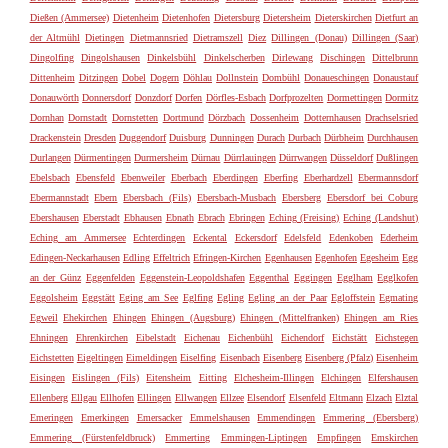
Dießen (Ammersee)
Dietenheim
Dietenhofen
Dietersburg
Dietersheim
Dieterskirchen
Dietfurt an
der Altmühl
Dietingen
Dietmannsried
Dietramszell
Diez
Dillingen (Donau)
Dillingen (Saar)
Dingolfing
Dingolshausen
Dinkelsbühl
Dinkelscherben
Dirlewang
Dischingen
Dittelbrunn
Dittenheim
Ditzingen
Dobel
Dogern
Döhlau
Dollnstein
Dombühl
Donaueschingen
Donaustauf
Donauwörth
Donnersdorf
Donzdorf
Dorfen
Dörfles-Esbach
Dorfprozelten
Dormettingen
Dormitz
Dornhan
Dornstadt
Dornstetten
Dortmund
Dörzbach
Dossenheim
Dotternhausen
Drachselsried
Drackenstein
Dresden
Duggendorf
Duisburg
Dunningen
Durach
Durbach
Dürbheim
Durchhausen
Durlangen
Dürmentingen
Durmersheim
Dürnau
Dürrlauingen
Dürrwangen
Düsseldorf
Dußlingen
Ebelsbach
Ebensfeld
Ebenweiler
Eberbach
Eberdingen
Eberfing
Eberhardzell
Ebermannsdorf
Ebermannstadt
Ebern
Ebersbach (Fils)
Ebersbach-Musbach
Ebersberg
Ebersdorf bei Coburg
Ebershausen
Eberstadt
Ebhausen
Ebnath
Ebrach
Ebringen
Eching (Freising)
Eching (Landshut)
Eching am Ammersee
Echterdingen
Eckental
Eckersdorf
Edelsfeld
Edenkoben
Ederheim
Edingen-Neckarhausen
Edling
Effeltrich
Efringen-Kirchen
Egenhausen
Egenhofen
Egesheim
Egg
an der Günz
Eggenfelden
Eggenstein-Leopoldshafen
Eggenthal
Eggingen
Egglham
Egglkofen
Eggolsheim
Eggstätt
Eging am See
Eglfing
Egling
Egling an der Paar
Egloffstein
Egmating
Egweil
Ehekirchen
Ehingen
Ehingen (Augsburg)
Ehingen (Mittelfranken)
Ehingen am Ries
Ehningen
Ehrenkirchen
Eibelstadt
Eichenau
Eichenbühl
Eichendorf
Eichstätt
Eichstegen
Eichstetten
Eigeltingen
Eimeldingen
Eiselfing
Eisenbach
Eisenberg
Eisenberg (Pfalz)
Eisenheim
Eisingen
Eislingen (Fils)
Eitensheim
Eitting
Elchesheim-Illingen
Elchingen
Elfershausen
Ellenberg
Ellgau
Ellhofen
Ellingen
Ellwangen
Ellzee
Elsendorf
Elsenfeld
Eltmann
Elzach
Elztal
Emeringen
Emerkingen
Emersacker
Emmelshausen
Emmendingen
Emmering (Ebersberg)
Emmering (Fürstenfeldbruck)
Emmerting
Emmingen-Liptingen
Empfingen
Emskirchen