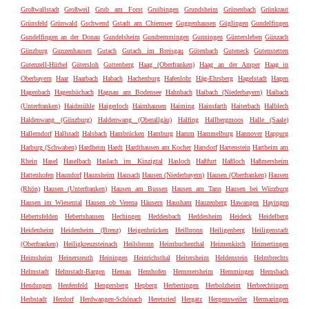
Großwallstadt
Großweil
Grub am Forst
Gruibingen
Grundsheim
Grünenbach
Grünkraut
Grünsfeld
Grünwald
Gschwend
Gstadt am Chiemsee
Guggenhausen
Güglingen
Gundelfingen
Gundelfingen an der Donau
Gundelsheim
Gundremmingen
Gunningen
Güntersleben
Günzach
Günzburg
Gunzenhausen
Gutach
Gutach im Breisgau
Gütenbach
Guteneck
Gutenstetten
Gutenzell-Hürbel
Gütersloh
Guttenberg
Haag (Oberfranken)
Haag an der Amper
Haag in
Oberbayern
Haar
Haarbach
Habach
Hachenburg
Hafenlohr
Häg-Ehrsberg
Hagelstadt
Hagen
Hagenbach
Hagenbüchach
Hagnau am Bodensee
Hahnbach
Haibach (Niederbayern)
Haibach
(Unterfranken)
Haidmühle
Haigerloch
Haimhausen
Haiming
Hainsfarth
Haiterbach
Halblech
Haldenwang (Günzburg)
Haldenwang (Oberallgäu)
Halfing
Hallbergmoos
Halle (Saale)
Hallerndorf
Hallstadt
Halsbach
Hambrücken
Hamburg
Hamm
Hammelburg
Hannover
Happurg
Harburg (Schwaben)
Hardheim
Hardt
Hardthausen am Kocher
Harsdorf
Hartenstein
Hartheim am
Rhein
Hasel
Haselbach
Haslach im Kinzigtal
Hasloch
Haßfurt
Haßloch
Haßmersheim
Hattenhofen
Haundorf
Haunsheim
Hausach
Hausen (Niederbayern)
Hausen (Oberfranken)
Hausen
(Rhön)
Hausen (Unterfranken)
Hausen am Bussen
Hausen am Tann
Hausen bei Würzburg
Hausen im Wiesental
Hausen ob Verena
Häusern
Hausham
Hauzenberg
Hawangen
Hayingen
Hebertsfelden
Hebertshausen
Hechingen
Heddesbach
Heddesheim
Heideck
Heidelberg
Heidenheim
Heidenheim (Brenz)
Heigenbrücken
Heilbronn
Heiligenberg
Heiligenstadt
(Oberfranken)
Heiligkreuzsteinach
Heilsbronn
Heimbuchenthal
Heimenkirch
Heimertingen
Heimsheim
Heinersreuth
Heiningen
Heinrichsthal
Heitersheim
Heldenstein
Helmbrechts
Helmstadt
Helmstadt-Bargen
Hemau
Hemhofen
Hemmersheim
Hemmingen
Hemsbach
Hendungen
Henfenfeld
Hengersberg
Hepberg
Herbertingen
Herbolzheim
Herbrechtingen
Herbstadt
Herdorf
Herdwangen-Schönach
Heretsried
Hergatz
Hergensweiler
Hermaringen