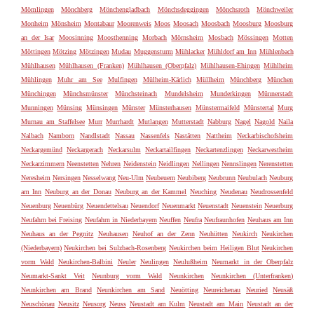
Mömlingen
Mönchberg
Mönchengladbach
Mönchsdeggingen
Mönchsroth
Mönchweiler
Monheim
Mönsheim
Montabaur
Moorenweis
Moos
Moosach
Moosbach
Moosburg
Moosburg
an der Isar
Moosinning
Moosthenning
Morbach
Mörnsheim
Mosbach
Mössingen
Motten
Möttingen
Mötzing
Mötzingen
Mudau
Muggensturm
Mühlacker
Mühldorf am Inn
Mühlenbach
Mühlhausen
Mühlhausen (Franken)
Mühlhausen (Oberpfalz)
Mühlhausen-Ehingen
Mühlheim
Mühlingen
Muhr am See
Mulfingen
Mülheim-Kärlich
Müllheim
Münchberg
München
Münchingen
Münchsmünster
Münchsteinach
Mundelsheim
Munderkingen
Münnerstadt
Munningen
Münsing
Münsingen
Münster
Münsterhausen
Münstermaifeld
Münstertal
Murg
Murnau am Staffelsee
Murr
Murrhardt
Mutlangen
Mutterstadt
Nabburg
Nagel
Nagold
Naila
Nalbach
Namborn
Nandlstadt
Nassau
Nassenfels
Nastätten
Nattheim
Neckarbischofsheim
Neckargemünd
Neckargerach
Neckarsulm
Neckartailfingen
Neckartenzlingen
Neckarwestheim
Neckarzimmern
Neenstetten
Nehren
Neidenstein
Neidlingen
Nellingen
Nennslingen
Nerenstetten
Neresheim
Nersingen
Nesselwang
Neu-Ulm
Neubeuern
Neubiberg
Neubrunn
Neubulach
Neuburg
am Inn
Neuburg an der Donau
Neuburg an der Kammel
Neuching
Neudenau
Neudrossenfeld
Neuenburg
Neuenbürg
Neuendettelsau
Neuendorf
Neuenmarkt
Neuenstadt
Neuenstein
Neuerburg
Neufahrn bei Freising
Neufahrn in Niederbayern
Neuffen
Neufra
Neufraunhofen
Neuhaus am Inn
Neuhaus an der Pegnitz
Neuhausen
Neuhof an der Zenn
Neuhütten
Neukirch
Neukirchen
(Niederbayern)
Neukirchen bei Sulzbach-Rosenberg
Neukirchen beim Heiligen Blut
Neukirchen
vorm Wald
Neukirchen-Balbini
Neuler
Neulingen
Neulußheim
Neumarkt in der Oberpfalz
Neumarkt-Sankt Veit
Neunburg vorm Wald
Neunkirchen
Neunkirchen (Unterfranken)
Neunkirchen am Brand
Neunkirchen am Sand
Neuötting
Neureichenau
Neuried
Neusäß
Neuschönau
Neusitz
Neusorg
Neuss
Neustadt am Kulm
Neustadt am Main
Neustadt an der