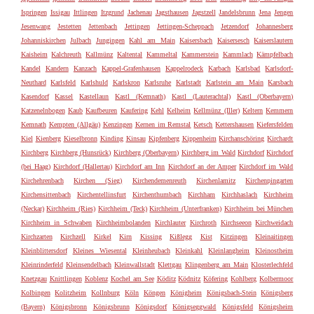
Ispringen
Issigau
Ittlingen
Itzgrund
Jachenau
Jagsthausen
Jagstzell
Jandelsbrunn
Jena
Jengen
Jesenwang
Jestetten
Jettenbach
Jettingen
Jettingen-Scheppach
Jetzendorf
Johannesberg
Johanniskirchen
Julbach
Jungingen
Kahl am Main
Kaisersbach
Kaisersesch
Kaiserslautern
Kaisheim
Kalchreuth
Kallmünz
Kaltental
Kammeltal
Kammerstein
Kammlach
Kämpfelbach
Kandel
Kandern
Kanzach
Kappel-Grafenhausen
Kappelrodeck
Karbach
Karlsbad
Karlsdorf-
Neuthard
Karlsfeld
Karlshuld
Karlskron
Karlsruhe
Karlstadt
Karlstein am Main
Karsbach
Kasendorf
Kassel
Kastellaun
Kastl (Kemnath)
Kastl (Lauterachtal)
Kastl (Oberbayern)
Katzenelnbogen
Kaub
Kaufbeuren
Kaufering
Kehl
Kelheim
Kellmünz (Iller)
Keltern
Kemmern
Kemnath
Kempten (Allgäu)
Kenzingen
Kernen im Remstal
Ketsch
Kettershausen
Kiefersfelden
Kiel
Kienberg
Kieselbronn
Kinding
Kinsau
Kipfenberg
Kippenheim
Kirchanschöring
Kirchardt
Kirchberg
Kirchberg (Hunsrück)
Kirchberg (Oberbayern)
Kirchberg im Wald
Kirchdorf
Kirchdorf
(bei Haag)
Kirchdorf (Hallertau)
Kirchdorf am Inn
Kirchdorf an der Amper
Kirchdorf im Wald
Kirchehrenbach
Kirchen (Sieg)
Kirchendemenreuth
Kirchenlamitz
Kirchenpingarten
Kirchensittenbach
Kirchentellinsfurt
Kirchenthumbach
Kirchham
Kirchhaslach
Kirchheim
(Neckar)
Kirchheim (Ries)
Kirchheim (Teck)
Kirchheim (Unterfranken)
Kirchheim bei München
Kirchheim in Schwaben
Kirchheimbolanden
Kirchlauter
Kirchroth
Kirchseeon
Kirchweidach
Kirchzarten
Kirchzell
Kirkel
Kirn
Kissing
Kißlegg
Kist
Kitzingen
Kleinaitingen
Kleinblittersdorf
Kleines Wiesental
Kleinheubach
Kleinkahl
Kleinlangheim
Kleinostheim
Kleinrinderfeld
Kleinsendelbach
Kleinwallstadt
Klettgau
Klingenberg am Main
Klosterlechfeld
Knetzgau
Knittlingen
Koblenz
Kochel am See
Köditz
Ködnitz
Köfering
Kohlberg
Kolbermoor
Kolbingen
Kolitzheim
Kollnburg
Köln
Köngen
Königheim
Königsbach-Stein
Königsberg
(Bayern)
Königsbronn
Königsbrunn
Königsdorf
Königseggwald
Königsfeld
Königsheim