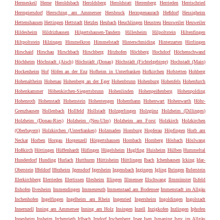
Hermeskeil
Herne
Heroldsbach
Heroldsberg
Heroldstatt
Herrenberg
Herrieden
Herrischried
Herrngiersdorf
Herrsching am Ammersee
Hersbruck
Herzogenaurach
Heßdorf
Hessigheim
Hettenshausen
Hettingen
Hettstadt
Hetzles
Heubach
Heuchlingen
Heustreu
Heusweiler
Heuweiler
Hildesheim
Hildrizhausen
Hilgertshausen-Tandern
Hillesheim
Hilpoltstein
Hiltenfingen
Hiltpoltstein
Hilzingen
Himmelkron
Himmelstadt
Hinterschmiding
Hinterzarten
Hirrlingen
Hirschaid
Hirschau
Hirschbach
Hirschberg
Hitzhofen
Höchberg
Hochdorf
Höchenschwand
Höchheim
Höchstadt (Aisch)
Höchstädt (Donau)
Höchstädt (Fichtelgebirge)
Hochstadt (Main)
Hockenheim
Hof
Höfen an der Enz
Hofheim in Unterfranken
Hofkirchen
Hofstetten
Hohberg
Hohenaltheim
Hohenau
Hohenberg an der Eger
Hohenbrunn
Hohenburg
Hohenfels
Hohenfurch
Hohenkammer
Höhenkirchen-Siegertsbrunn
Hohenlinden
Hohenpeißenberg
Hohenpolding
Hohenroth
Hohenstadt
Hohenstein
Hohentengen
Hohenthann
Hohenwart
Hohenwarth
Höhr-
Grenzhausen
Hollenbach
Hollfeld
Hollstadt
Holzgerlingen
Holzgünz
Holzheim (Dillingen)
Holzheim (Donau-Ries)
Holzheim (Neu-Ulm)
Holzheim am Forst
Holzkirch
Holzkirchen
(Oberbayern)
Holzkirchen (Unterfranken)
Holzmaden
Homburg
Hopferau
Höpfingen
Horb am
Neckar
Horben
Horgau
Horgenzell
Hörgertshausen
Hornbach
Hornberg
Hösbach
Höslwang
Hoßkirch
Höttingen
Hüffenhardt
Hüfingen
Hügelsheim
Huglfing
Huisheim
Hülben
Hummeltal
Hunderdorf
Hunding
Hurlach
Hutthurm
Hüttisheim
Hüttlingen
Ibach
Ichenhausen
Icking
Idar-
Oberstein
Iffeldorf
Iffezheim
Igensdorf
Igersheim
Iggensbach
Iggingen
Igling
Ihringen
Ihrlerstein
Illerkirchberg
Illerrieden
Illertissen
Illesheim
Illingen
Illmensee
Illschwang
Ilmmünster
Ilsfeld
Ilshofen
Ilvesheim
Immendingen
Immenreuth
Immenstaad am Bodensee
Immenstadt im Allgäu
Inchenhofen
Ingelfingen
Ingelheim am Rhein
Ingenried
Ingersheim
Ingoldingen
Ingolstadt
Innernzell
Inning am Ammersee
Inning am Holz
Insingen
Inzell
Inzigkofen
Inzlingen
Iphofen
Ippesheim
Ipsheim
Irchenrieth
Irlbach
Irndorf
Irschenberg
Irsee
Isen
Ismaning
Isny im Allgäu