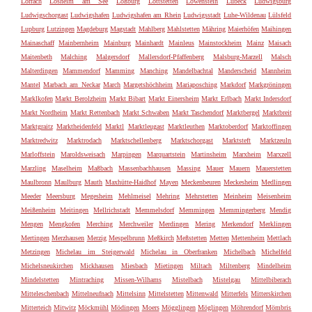
Lörrach
Losheim am See
Loßburg
Lottstetten
Löwenstein
Lübeck
Ludwigsburg
Ludwigschorgast
Ludwigshafen
Ludwigshafen am Rhein
Ludwigsstadt
Luhe-Wildenau
Lülsfeld
Lupburg
Lutzingen
Magdeburg
Magstadt
Mahlberg
Mahlstetten
Mähring
Maierhöfen
Maihingen
Mainaschaff
Mainbernheim
Mainburg
Mainhardt
Mainleus
Mainstockheim
Mainz
Maisach
Maitenbeth
Malching
Malgersdorf
Mallersdorf-Pfaffenberg
Malsburg-Marzell
Malsch
Malterdingen
Mammendorf
Mamming
Manching
Mandelbachtal
Manderscheid
Mannheim
Mantel
Marbach am Neckar
March
Margetshöchheim
Mariaposching
Markdorf
Markgröningen
Marklkofen
Markt Berolzheim
Markt Bibart
Markt Einersheim
Markt Erlbach
Markt Indersdorf
Markt Nordheim
Markt Rettenbach
Markt Schwaben
Markt Taschendorf
Marktbergel
Marktbreit
Marktgraitz
Marktheidenfeld
Marktl
Marktleugast
Marktleuthen
Marktoberdorf
Marktoffingen
Marktredwitz
Marktrodach
Marktschellenberg
Marktschorgast
Marktsteft
Marktzeuln
Marloffstein
Maroldsweisach
Marpingen
Marquartstein
Martinsheim
Marxheim
Marxzell
Marzling
Maselheim
Maßbach
Massenbachhausen
Massing
Mauer
Mauern
Mauerstetten
Maulbronn
Maulburg
Mauth
Maxhütte-Haidhof
Mayen
Meckenbeuren
Meckesheim
Medlingen
Meeder
Meersburg
Megesheim
Mehlmeisel
Mehring
Mehrstetten
Meinheim
Meisenheim
Meißenheim
Meitingen
Mellrichstadt
Memmelsdorf
Memmingen
Memmingerberg
Mendig
Mengen
Mengkofen
Merching
Merchweiler
Merdingen
Mering
Merkendorf
Merklingen
Mertingen
Merzhausen
Merzig
Mespelbrunn
Meßkirch
Meßstetten
Metten
Mettenheim
Mettlach
Metzingen
Michelau im Steigerwald
Michelau in Oberfranken
Michelbach
Michelfeld
Michelsneukirchen
Mickhausen
Miesbach
Mietingen
Miltach
Miltenberg
Mindelheim
Mindelstetten
Mintraching
Missen-Wilhams
Mistelbach
Mistelgau
Mittelbiberach
Mitteleschenbach
Mittelneufnach
Mittelsinn
Mittelstetten
Mittenwald
Mitterfels
Mitterskirchen
Mitterteich
Mitwitz
Möckmühl
Mödingen
Moers
Mögglingen
Möglingen
Möhrendorf
Mömbris