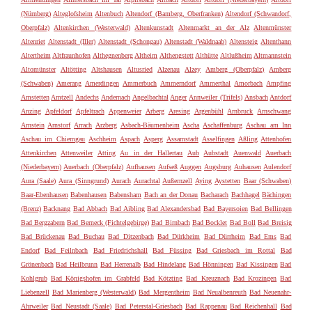
(Nürnberg)
Alteglofsheim
Altenbuch
Altendorf (Bamberg, Oberfranken)
Altendorf (Schwandorf,
Oberpfalz)
Altenkirchen (Westerwald)
Altenkunstadt
Altenmarkt an der Alz
Altenmünster
Altenriet
Altenstadt (Iller)
Altenstadt (Schongau)
Altenstadt (Waldnaab)
Altensteig
Altenthann
Altertheim
Altfraunhofen
Althegnenberg
Altheim
Althengstett
Althütte
Altlußheim
Altmannstein
Altomünster
Altötting
Altshausen
Altusried
Alzenau
Alzey
Amberg (Oberpfalz)
Amberg
(Schwaben)
Amerang
Amerdingen
Ammerbuch
Ammerndorf
Ammerthal
Amorbach
Ampfing
Amstetten
Amtzell
Andechs
Andernach
Angelbachtal
Anger
Annweiler (Trifels)
Ansbach
Antdorf
Anzing
Apfeldorf
Apfeltrach
Appenweier
Arberg
Aresing
Argenbühl
Arnbruck
Arnschwang
Arnstein
Arnstorf
Arrach
Arzberg
Asbach-Bäumenheim
Ascha
Aschaffenburg
Aschau am Inn
Aschau im Chiemgau
Aschheim
Aspach
Asperg
Assamstadt
Asselfingen
Aßling
Attenhofen
Attenkirchen
Attenweiler
Atting
Au in der Hallertau
Aub
Aubstadt
Auenwald
Auerbach
(Niederbayern)
Auerbach (Oberpfalz)
Aufhausen
Aufseß
Auggen
Augsburg
Auhausen
Aulendorf
Aura (Saale)
Aura (Sinngrund)
Aurach
Aurachtal
Außernzell
Aying
Aystetten
Baar (Schwaben)
Baar-Ebenhausen
Babenhausen
Babensham
Bach an der Donau
Bacharach
Bachhagel
Bächingen
(Brenz)
Backnang
Bad Abbach
Bad Aibling
Bad Alexandersbad
Bad Bayersoien
Bad Bellingen
Bad Bergzabern
Bad Berneck (Fichtelgebirge)
Bad Birnbach
Bad Bocklet
Bad Boll
Bad Breisig
Bad Brückenau
Bad Buchau
Bad Ditzenbach
Bad Dürkheim
Bad Dürrheim
Bad Ems
Bad
Endorf
Bad Feilnbach
Bad Friedrichshall
Bad Füssing
Bad Griesbach im Rottal
Bad
Grönenbach
Bad Heilbrunn
Bad Herrenalb
Bad Hindelang
Bad Hönningen
Bad Kissingen
Bad
Kohlgrub
Bad Königshofen im Grabfeld
Bad Kötzting
Bad Kreuznach
Bad Krozingen
Bad
Liebenzell
Bad Marienberg (Westerwald)
Bad Mergentheim
Bad Neualbenreuth
Bad Neuenahr-
Ahrweiler
Bad Neustadt (Saale)
Bad Peterstal-Griesbach
Bad Rappenau
Bad Reichenhall
Bad