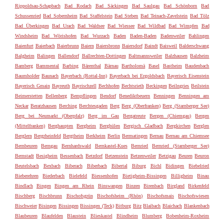
Rippoldsau-Schapbach
Bad Rodach
Bad Säckingen
Bad Saulgau
Bad Schönborn
Bad
Schussenried
Bad Sobernheim
Bad Staffelstein
Bad Steben
Bad Teinach-Zavelstein
Bad Tölz
Bad Überkingen
Bad Urach
Bad Waldsee
Bad Wiessee
Bad Wildbad
Bad Wimpfen
Bad
Windsheim
Bad Wörishofen
Bad Wurzach
Baden
Baden-Baden
Badenweiler
Bahlingen
Baienfurt
Baierbach
Baierbrunn
Baiern
Baiersbronn
Baiersdorf
Baindt
Baisweil
Balderschwang
Balgheim
Balingen
Ballendorf
Ballrechten-Dottingen
Baltmannsweiler
Balzhausen
Balzheim
Bamberg
Bammental
Barbing
Bärenthal
Bärnau
Bartholomä
Basel
Bastheim
Baudenbach
Baumholder
Baunach
Bayerbach (Rottal-Inn)
Bayerbach bei Ergoldsbach
Bayerisch Eisenstein
Bayerisch Gmain
Bayreuth
Bayrischzell
Bechhofen
Bechtsrieth
Beckingen
Beilngries
Beilstein
Beimerstetten
Bellenberg
Bempflingen
Bendorf
Benediktbeuern
Benningen
Benningen am
Neckar
Beratzhausen
Berching
Berchtesgaden
Berg
Berg (Oberfranken)
Berg (Starnberger See)
Berg bei Neumarkt (Oberpfalz)
Berg im Gau
Bergatreute
Bergen (Chiemgau)
Bergen
(Mittelfranken)
Berghaupten
Bergheim
Berghülen
Bergisch Gladbach
Bergkirchen
Berglen
Berglern
Bergrheinfeld
Bergtheim
Berkheim
Berlin
Bermatingen
Bernau
Bernau am Chiemsee
Bernbeuren
Berngau
Bernhardswald
Bernkastel-Kues
Bernried
Bernried (Starnberger See)
Bernstadt
Besigheim
Bessenbach
Betzdorf
Betzenstein
Betzenweiler
Betzigau
Beuren
Beuron
Beutelsbach
Bexbach
Biberach
Biberbach
Bibertal
Biburg
Bichl
Bidingen
Biebelried
Bieberehren
Biederbach
Bielefeld
Biessenhofen
Bietigheim-Bissingen
Billigheim
Binau
Bindlach
Bingen
Bingen am Rhein
Binswangen
Binzen
Birenbach
Birgland
Birkenfeld
Bischberg
Bischbrunn
Bischofsgrün
Bischofsheim (Rhön)
Bischofsmais
Bischofswiesen
Bischweier
Bisingen
Bissingen
Bissingen (Teck)
Bitburg
Bitz
Blaibach
Blaichach
Blankenbach
Blaubeuren
Blaufelden
Blaustein
Blieskastel
Blindheim
Blumberg
Bobenheim-Roxheim