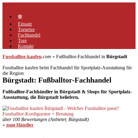
Zum
Menü
Inhalt
springen
⚽
Einsatz
Tornetze
Fachhandel
Tore
Kontakt
Fussballtor-kaufen
.com
» Fußballtor-Fachhandel in
Bürgstadt
Fussballtor kaufen beim Fachhandel für Sportplatz-Ausstattung für
die Region
Bürgstadt: Fußballtor-Fachhandel
Fußballtor-Fachhändler in Bürgstadt & Shops für Sportplatz-
Ausstattung, die Bürgstadt beliefern.
über 100 Bewertungen (Anbieter, Bürgstadt)
»
zum Händler