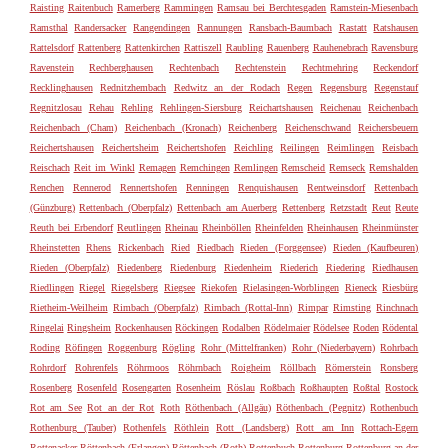
Raisting
Raitenbuch
Ramerberg
Rammingen
Ramsau bei Berchtesgaden
Ramstein-Miesenbach
Ramsthal
Randersacker
Rangendingen
Rannungen
Ransbach-Baumbach
Rastatt
Ratshausen
Rattelsdorf
Rattenberg
Rattenkirchen
Rattiszell
Raubling
Rauenberg
Rauhenebrach
Ravensburg
Ravenstein
Rechberghausen
Rechtenbach
Rechtenstein
Rechtmehring
Reckendorf
Recklinghausen
Rednitzhembach
Redwitz an der Rodach
Regen
Regensburg
Regenstauf
Regnitzlosau
Rehau
Rehling
Rehlingen-Siersburg
Reichartshausen
Reichenau
Reichenbach
Reichenbach (Cham)
Reichenbach (Kronach)
Reichenberg
Reichenschwand
Reichersbeuern
Reichertshausen
Reichertsheim
Reichertshofen
Reichling
Reilingen
Reimlingen
Reisbach
Reischach
Reit im Winkl
Remagen
Remchingen
Remlingen
Remscheid
Remseck
Remshalden
Renchen
Rennerod
Rennertshofen
Renningen
Renquishausen
Rentweinsdorf
Rettenbach
(Günzburg)
Rettenbach (Oberpfalz)
Rettenbach am Auerberg
Rettenberg
Retzstadt
Reut
Reute
Reuth bei Erbendorf
Reutlingen
Rheinau
Rheinböllen
Rheinfelden
Rheinhausen
Rheinmünster
Rheinstetten
Rhens
Rickenbach
Ried
Riedbach
Rieden (Forggensee)
Rieden (Kaufbeuren)
Rieden (Oberpfalz)
Riedenberg
Riedenburg
Riedenheim
Riederich
Riedering
Riedhausen
Riedlingen
Riegel
Riegelsberg
Riegsee
Riekofen
Rielasingen-Worblingen
Rieneck
Riesbürg
Rietheim-Weilheim
Rimbach (Oberpfalz)
Rimbach (Rottal-Inn)
Rimpar
Rimsting
Rinchnach
Ringelai
Ringsheim
Rockenhausen
Röckingen
Rodalben
Rödelmaier
Rödelsee
Roden
Rödental
Roding
Röfingen
Roggenburg
Rögling
Rohr (Mittelfranken)
Rohr (Niederbayern)
Rohrbach
Rohrdorf
Rohrenfels
Röhrmoos
Röhrnbach
Roigheim
Röllbach
Römerstein
Ronsberg
Rosenberg
Rosenfeld
Rosengarten
Rosenheim
Röslau
Roßbach
Roßhaupten
Roßtal
Rostock
Rot am See
Rot an der Rot
Roth
Röthenbach (Allgäu)
Röthenbach (Pegnitz)
Rothenbuch
Rothenburg (Tauber)
Rothenfels
Röthlein
Rott (Landsberg)
Rott am Inn
Rottach-Egern
Rottenacker
Röttenbach (Erlangen)
Röttenbach (Roth)
Rottenbuch
Rottenburg
Rottenburg an der