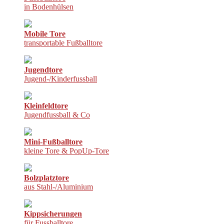
in Bodenhülsen
Mobile Tore
transportable Fußballtore
Jugendtore
Jugend-/Kinderfussball
Kleinfeldtore
Jugendfussball & Co
Mini-Fußballtore
kleine Tore & PopUp-Tore
Bolzplatztore
aus Stahl-/Aluminium
Kippsicherungen
für Fussballtore