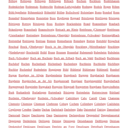
Böbing
Bobingen
Böbingen
Böblingen
Böbrach
Bochum
Bockhorn
Bodelshausen
Bodenkirchen
Bodenmais
Bodenwöhr
Bodman-Ludwigshafen
Bodnegg
Bodolz
Bogen
Böhen
Böhl-Iggelheim
Böhmenkirch
Böhmfeld
Böllen
Bollschweil
Bolsterlang
Boms
Bondorf
Bonn
Bonndorf
Bönnigheim
Bonstetten
Boos
Bopfingen
Boppard
Börslingen
Börtlingen
Bösingen
Böttingen
Bottrop
Bötzingen
Bous
Boxberg
Brackenheim
Brand
Brannenburg
Braubach
Bräunlingen
Braunsbach
Braunschweig
Breisach am Rhein
Breitbrunn (Chiemsee)
Breitbrunn
(Unterfranken)
Breitenberg
Breitenbrunn (Oberpfalz)
Breitenbrunn (Schwaben)
Breitengüßbach
Breitenthal
Breitingen
Breitnau
Bremen
Bremerhaven
Brennberg
Bretten
Bretzfeld
Brigachtal
Bruchsal
Bruck (Oberbayern)
Bruck in der Oberpfalz
Bruckberg (Mittelfranken)
Bruckberg
(Niederbayern)
Bruckmühl
Brühl
Brunn
Brunnen
Brunnthal
Bubenreuth
Bubesheim
Bubsheim
Buch (Schwaben)
Buch am Buchrain
Buch am Erlbach
Buch am Wald
Buchbach
Buchbrunn
Buchdorf
Buchen
Buchenbach
Büchenbach
Buchenberg
Buchheim
Buchhofen
Büchlberg
Buchloe
Buckenhof
Budenheim
Buggingen
Bühl
Bühlertal
Bühlertann
Bühlerzell
Bundorf
Burgau
Burgberg im Allgäu
Burgbernheim
Burgebrach
Burggen
Burghaslach
Burghausen
Burgheim
Burgkirchen an der Alz
Burgkunstadt
Burglauer
Burglengenfeld
Burgoberbach
Burgpreppach
Burgrieden
Burgsalach
Burgsinn
Bürgstadt
Burgstetten
Burgthann
Burgwindheim
Burk
Burkardroth
Burladingen
Burtenbach
Büsingen
Buttenheim
Buttenwiesen
Bütthard
Buxheim (Oberbayern)
Buxheim (Schwaben)
Cadolzburg
Calw
Castell
Cham
Chamerau
Chemnitz
Chieming
Chiemsee
Cleebronn
Coburg
Cochem
Collenberg
Colmberg
Crailsheim
Creglingen
Creußen
Daaden
Dachau
Dachsbach
Dachsberg
Dahn
Daisendorf
Daiting
Dammbach
Darmstadt
Dasing
Dauchingen
Daun
Dautmergen
Deckenpfronn
Deggendorf
Deggenhausertal
Deggingen
Deidesheim
Deilingen
Deining
Deiningen
Deisenhausen
Deißlingen
Deizisau
Denkendorf
Denkingen
Denklingen
Dentlein am Forst
Denzlingen
Dettelbach
Dettenhausen