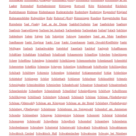
Laaber
Rottendorf
Rotthalmünster
Röttingen
Rottweil
Rötz
Rückersdorf
Rückholz
Rudelzhausen
Rüdenau
Rüdenhausen
Ruderatshofen
Rudersberg
Ruderting
Rugendorf
Rügland
Ruhmannsfelden
Ruhpolding
Ruhr
Ruhstorf (Rott)
Rümmingen
Runding
Ruppertshofen
Rust
Rutesheim
Saal (Saale)
Saal an der Donau
Saaldorf-Surheim
Saar
Saarbrücken
Saarburg
Saarlouis
Saarwellingen
Sachsen bei Ansbach
Sachsenheim
Sachsenkam
Sailauf
Salach
Salching
Saldenburg
Salem
Salgen
Salz
Salzgitter
Salzweg
Samerberg
Sand am Main
Sandberg
Sandhausen
Sankt Englmar
Sankt Goar
Sankt Goarshausen
Sankt Oswald-Riedlhütte
Sankt
Wolfgang
Sasbach
Sasbachwalden
Satteldorf
Sauerlach
Sauldorf
Saulgrub
Schaffhausen
Schäftlarn
Schalkham
Schallbach
Schallstadt
Schauenstein
Schaufling
Schechen
Schechingen
Scheer
Schefflenz
Scheidegg
Scheinfeld
Schelklingen
Schemmerhofen
Schenkenzell
Schernfeld
Scherstetten
Scheßlitz
Scheuring
Scheyern
Schierling
Schifferstadt
Schiffweiler
Schillingsfürst
Schiltach
Schiltberg
Schirmitz
Schirnding
Schlaitdorf
Schlammersdorf
Schlat
Schleching
Schlehdorf
Schliengen
Schlier
Schlierbach
Schliersee
Schluchsee
Schlüsselfeld
Schmelz
Schmidgaden
Schmidmühlen
Schmiechen
Schnabelwaid
Schnaitsee
Schnaittach
Schnaittenbach
Schneckenlohe
Schneeberg
Schneizlreuth
Schnelldorf
Schnürpflingen
Schöfweg
Schollbrunn
Schöllkrippen
Schöllnach
Schömberg
Schonach
Schönaich
Schönau
Schönau (Niederbayern)
Schönau (Odenwald)
Schönau am Königssee
Schönau an der Brend
Schönberg (Niederbayern)
Schönberg (Oberbayern)
Schönbrunn
Schönbrunn im Steigerwald
Schondorf am Ammersee
Schondra
Schönenberg
Schongau
Schöngeising
Schönsee
Schonstett
Schöntal
Schönthal
Schonungen
Schönwald
Schopfheim
Schopfloch
Schorndorf
Schramberg
Schriesheim
Schrobenhausen
Schrozberg
Schuttertal
Schutterwald
Schwabach
Schwabbruck
Schwabhausen
Schwäbisch Gmünd
Schwäbisch Hall
Schwabmünchen
Schwabsoien
Schwaig bei Nürnberg