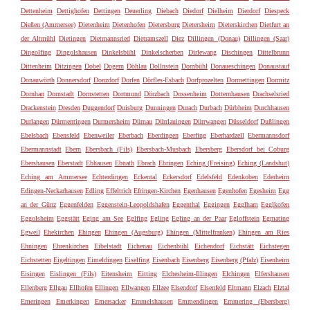
Dettenheim
Dettighofen
Dettingen
Deuerling
Diebach
Diedorf
Dielheim
Dierdorf
Diespeck
Dießen (Ammersee)
Dietenheim
Dietenhofen
Dietersburg
Dietersheim
Dieterskirchen
Dietfurt an
der Altmühl
Dietingen
Dietmannsried
Dietramszell
Diez
Dillingen (Donau)
Dillingen (Saar)
Dingolfing
Dingolshausen
Dinkelsbühl
Dinkelscherben
Dirlewang
Dischingen
Dittelbrunn
Dittenheim
Ditzingen
Dobel
Dogern
Döhlau
Dollnstein
Dombühl
Donaueschingen
Donaustauf
Donauwörth
Donnersdorf
Donzdorf
Dorfen
Dörfles-Esbach
Dorfprozelten
Dormettingen
Dormitz
Dornhan
Dornstadt
Dornstetten
Dortmund
Dörzbach
Dossenheim
Dotternhausen
Drachselsried
Drackenstein
Dresden
Duggendorf
Duisburg
Dunningen
Durach
Durbach
Dürbheim
Durchhausen
Durlangen
Dürmentingen
Durmersheim
Dürnau
Dürrlauingen
Dürrwangen
Düsseldorf
Dußlingen
Ebelsbach
Ebensfeld
Ebenweiler
Eberbach
Eberdingen
Eberfing
Eberhardzell
Ebermannsdorf
Ebermannstadt
Ebern
Ebersbach (Fils)
Ebersbach-Musbach
Ebersberg
Ebersdorf bei Coburg
Ebershausen
Eberstadt
Ebhausen
Ebnath
Ebrach
Ebringen
Eching (Freising)
Eching (Landshut)
Eching am Ammersee
Echterdingen
Eckental
Eckersdorf
Edelsfeld
Edenkoben
Ederheim
Edingen-Neckarhausen
Edling
Effeltrich
Efringen-Kirchen
Egenhausen
Egenhofen
Egesheim
Egg
an der Günz
Eggenfelden
Eggenstein-Leopoldshafen
Eggenthal
Eggingen
Egglham
Egglkofen
Eggolsheim
Eggstätt
Eging am See
Eglfing
Egling
Egling an der Paar
Egloffstein
Egmating
Egweil
Ehekirchen
Ehingen
Ehingen (Augsburg)
Ehingen (Mittelfranken)
Ehingen am Ries
Ehningen
Ehrenkirchen
Eibelstadt
Eichenau
Eichenbühl
Eichendorf
Eichstätt
Eichstegen
Eichstetten
Eigeltingen
Eimeldingen
Eiselfing
Eisenbach
Eisenberg
Eisenberg (Pfalz)
Eisenheim
Eisingen
Eislingen (Fils)
Eitensheim
Eitting
Elchesheim-Illingen
Elchingen
Elfershausen
Ellenberg
Ellgau
Ellhofen
Ellingen
Ellwangen
Ellzee
Elsendorf
Elsenfeld
Eltmann
Elzach
Elztal
Emeringen
Emerkingen
Emersacker
Emmelshausen
Emmendingen
Emmering (Ebersberg)