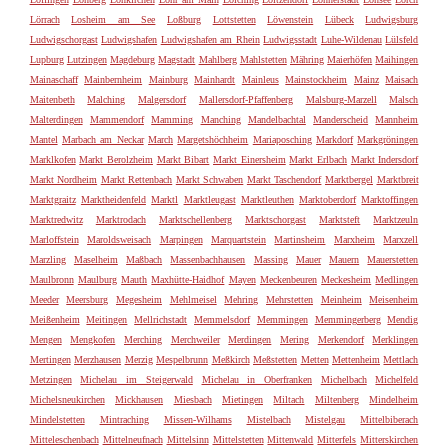
Lörrach
Losheim am See
Loßburg
Lottstetten
Löwenstein
Lübeck
Ludwigsburg
Ludwigschorgast
Ludwigshafen
Ludwigshafen am Rhein
Ludwigsstadt
Luhe-Wildenau
Lülsfeld
Lupburg
Lutzingen
Magdeburg
Magstadt
Mahlberg
Mahlstetten
Mähring
Maierhöfen
Maihingen
Mainaschaff
Mainbernheim
Mainburg
Mainhardt
Mainleus
Mainstockheim
Mainz
Maisach
Maitenbeth
Malching
Malgersdorf
Mallersdorf-Pfaffenberg
Malsburg-Marzell
Malsch
Malterdingen
Mammendorf
Mamming
Manching
Mandelbachtal
Manderscheid
Mannheim
Mantel
Marbach am Neckar
March
Margetshöchheim
Mariaposching
Markdorf
Markgröningen
Marklkofen
Markt Berolzheim
Markt Bibart
Markt Einersheim
Markt Erlbach
Markt Indersdorf
Markt Nordheim
Markt Rettenbach
Markt Schwaben
Markt Taschendorf
Marktbergel
Marktbreit
Marktgraitz
Marktheidenfeld
Marktl
Marktleugast
Marktleuthen
Marktoberdorf
Marktoffingen
Marktredwitz
Marktrodach
Marktschellenberg
Marktschorgast
Marktsteft
Marktzeuln
Marloffstein
Maroldsweisach
Marpingen
Marquartstein
Martinsheim
Marxheim
Marxzell
Marzling
Maselheim
Maßbach
Massenbachhausen
Massing
Mauer
Mauern
Mauerstetten
Maulbronn
Maulburg
Mauth
Maxhütte-Haidhof
Mayen
Meckenbeuren
Meckesheim
Medlingen
Meeder
Meersburg
Megesheim
Mehlmeisel
Mehring
Mehrstetten
Meinheim
Meisenheim
Meißenheim
Meitingen
Mellrichstadt
Memmelsdorf
Memmingen
Memmingerberg
Mendig
Mengen
Mengkofen
Merching
Merchweiler
Merdingen
Mering
Merkendorf
Merklingen
Mertingen
Merzhausen
Merzig
Mespelbrunn
Meßkirch
Meßstetten
Metten
Mettenheim
Mettlach
Metzingen
Michelau im Steigerwald
Michelau in Oberfranken
Michelbach
Michelfeld
Michelsneukirchen
Mickhausen
Miesbach
Mietingen
Miltach
Miltenberg
Mindelheim
Mindelstetten
Mintraching
Missen-Wilhams
Mistelbach
Mistelgau
Mittelbiberach
Mitteleschenbach
Mittelneufnach
Mittelsinn
Mittelstetten
Mittenwald
Mitterfels
Mitterskirchen