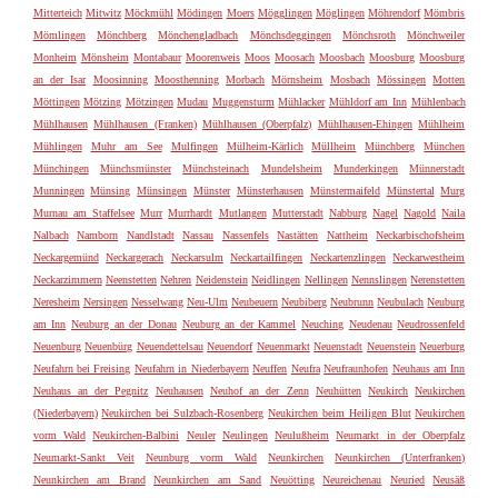
Mitterteich
Mitwitz
Möckmühl
Mödingen
Moers
Mögglingen
Möglingen
Möhrendorf
Mömbris
Mömlingen
Mönchberg
Mönchengladbach
Mönchsdeggingen
Mönchsroth
Mönchweiler
Monheim
Mönsheim
Montabaur
Moorenweis
Moos
Moosach
Moosbach
Moosburg
Moosburg
an der Isar
Moosinning
Moosthenning
Morbach
Mörnsheim
Mosbach
Mössingen
Motten
Möttingen
Mötzing
Mötzingen
Mudau
Muggensturm
Mühlacker
Mühldorf am Inn
Mühlenbach
Mühlhausen
Mühlhausen (Franken)
Mühlhausen (Oberpfalz)
Mühlhausen-Ehingen
Mühlheim
Mühlingen
Muhr am See
Mulfingen
Mülheim-Kärlich
Müllheim
Münchberg
München
Münchingen
Münchsmünster
Münchsteinach
Mundelsheim
Munderkingen
Münnerstadt
Munningen
Münsing
Münsingen
Münster
Münsterhausen
Münstermaifeld
Münstertal
Murg
Murnau am Staffelsee
Murr
Murrhardt
Mutlangen
Mutterstadt
Nabburg
Nagel
Nagold
Naila
Nalbach
Namborn
Nandlstadt
Nassau
Nassenfels
Nastätten
Nattheim
Neckarbischofsheim
Neckargemünd
Neckargerach
Neckarsulm
Neckartailfingen
Neckartenzlingen
Neckarwestheim
Neckarzimmern
Neenstetten
Nehren
Neidenstein
Neidlingen
Nellingen
Nennslingen
Nerenstetten
Neresheim
Nersingen
Nesselwang
Neu-Ulm
Neubeuern
Neubiberg
Neubrunn
Neubulach
Neuburg
am Inn
Neuburg an der Donau
Neuburg an der Kammel
Neuching
Neudenau
Neudrossenfeld
Neuenburg
Neuenbürg
Neuendettelsau
Neuendorf
Neuenmarkt
Neuenstadt
Neuenstein
Neuerburg
Neufahrn bei Freising
Neufahrn in Niederbayern
Neuffen
Neufra
Neufraunhofen
Neuhaus am Inn
Neuhaus an der Pegnitz
Neuhausen
Neuhof an der Zenn
Neuhütten
Neukirch
Neukirchen
(Niederbayern)
Neukirchen bei Sulzbach-Rosenberg
Neukirchen beim Heiligen Blut
Neukirchen
vorm Wald
Neukirchen-Balbini
Neuler
Neulingen
Neulußheim
Neumarkt in der Oberpfalz
Neumarkt-Sankt Veit
Neunburg vorm Wald
Neunkirchen
Neunkirchen (Unterfranken)
Neunkirchen am Brand
Neunkirchen am Sand
Neuötting
Neureichenau
Neuried
Neusäß