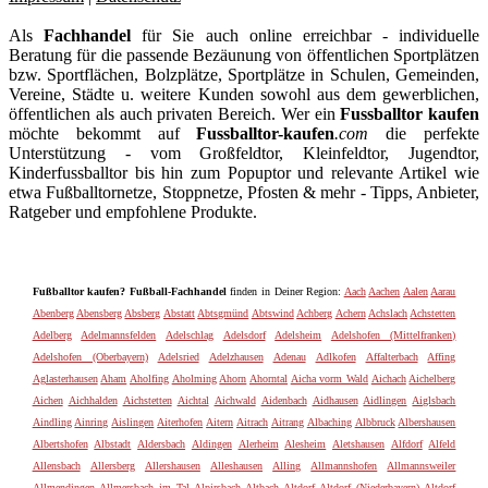
Als
Fachhandel
für Sie auch online erreichbar - individuelle
Beratung für die passende Bezäunung von öffentlichen Sportplätzen
bzw. Sportflächen, Bolzplätze, Sportplätze in Schulen, Gemeinden,
Vereine, Städte u. weitere Kunden sowohl aus dem gewerblichen,
öffentlichen als auch privaten Bereich. Wer ein
Fussballtor kaufen
möchte bekommt auf
Fussballtor-kaufen
.com
die perfekte
Unterstützung - vom Großfeldtor, Kleinfeldtor, Jugendtor,
Kinderfussballtor bis hin zum Popuptor und relevante Artikel wie
etwa Fußballtornetze, Stoppnetze, Pfosten & mehr - Tipps, Anbieter,
Ratgeber und empfohlene Produkte.
Fußballtor kaufen? Fußball-Fachhandel
finden in Deiner Region:
Aach
Aachen
Aalen
Aarau
Abenberg
Abensberg
Absberg
Abstatt
Abtsgmünd
Abtswind
Achberg
Achern
Achslach
Achstetten
Adelberg
Adelmannsfelden
Adelschlag
Adelsdorf
Adelsheim
Adelshofen (Mittelfranken)
Adelshofen (Oberbayern)
Adelsried
Adelzhausen
Adenau
Adlkofen
Affalterbach
Affing
Aglasterhausen
Aham
Aholfing
Aholming
Ahorn
Ahorntal
Aicha vorm Wald
Aichach
Aichelberg
Aichen
Aichhalden
Aichstetten
Aichtal
Aichwald
Aidenbach
Aidhausen
Aidlingen
Aiglsbach
Aindling
Ainring
Aislingen
Aiterhofen
Aitern
Aitrach
Aitrang
Albaching
Albbruck
Albershausen
Albertshofen
Albstadt
Aldersbach
Aldingen
Alerheim
Alesheim
Aletshausen
Alfdorf
Alfeld
Allensbach
Allersberg
Allershausen
Alleshausen
Alling
Allmannshofen
Allmannsweiler
Allmendingen
Allmersbach im Tal
Alpirsbach
Altbach
Altdorf
Altdorf (Niederbayern)
Altdorf