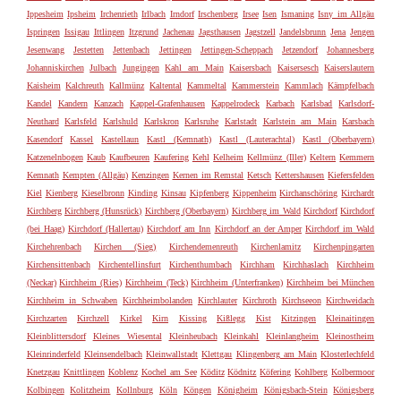
Ippesheim
Ipsheim
Irchenrieth
Irlbach
Irndorf
Irschenberg
Irsee
Isen
Ismaning
Isny im Allgäu
Ispringen
Issigau
Ittlingen
Itzgrund
Jachenau
Jagsthausen
Jagstzell
Jandelsbrunn
Jena
Jengen
Jesenwang
Jestetten
Jettenbach
Jettingen
Jettingen-Scheppach
Jetzendorf
Johannesberg
Johanniskirchen
Julbach
Jungingen
Kahl am Main
Kaisersbach
Kaisersesch
Kaiserslautern
Kaisheim
Kalchreuth
Kallmünz
Kaltental
Kammeltal
Kammerstein
Kammlach
Kämpfelbach
Kandel
Kandern
Kanzach
Kappel-Grafenhausen
Kappelrodeck
Karbach
Karlsbad
Karlsdorf-
Neuthard
Karlsfeld
Karlshuld
Karlskron
Karlsruhe
Karlstadt
Karlstein am Main
Karsbach
Kasendorf
Kassel
Kastellaun
Kastl (Kemnath)
Kastl (Lauterachtal)
Kastl (Oberbayern)
Katzenelnbogen
Kaub
Kaufbeuren
Kaufering
Kehl
Kelheim
Kellmünz (Iller)
Keltern
Kemmern
Kemnath
Kempten (Allgäu)
Kenzingen
Kernen im Remstal
Ketsch
Kettershausen
Kiefersfelden
Kiel
Kienberg
Kieselbronn
Kinding
Kinsau
Kipfenberg
Kippenheim
Kirchanschöring
Kirchardt
Kirchberg
Kirchberg (Hunsrück)
Kirchberg (Oberbayern)
Kirchberg im Wald
Kirchdorf
Kirchdorf
(bei Haag)
Kirchdorf (Hallertau)
Kirchdorf am Inn
Kirchdorf an der Amper
Kirchdorf im Wald
Kirchehrenbach
Kirchen (Sieg)
Kirchendemenreuth
Kirchenlamitz
Kirchenpingarten
Kirchensittenbach
Kirchentellinsfurt
Kirchenthumbach
Kirchham
Kirchhaslach
Kirchheim
(Neckar)
Kirchheim (Ries)
Kirchheim (Teck)
Kirchheim (Unterfranken)
Kirchheim bei München
Kirchheim in Schwaben
Kirchheimbolanden
Kirchlauter
Kirchroth
Kirchseeon
Kirchweidach
Kirchzarten
Kirchzell
Kirkel
Kirn
Kissing
Kißlegg
Kist
Kitzingen
Kleinaitingen
Kleinblittersdorf
Kleines Wiesental
Kleinheubach
Kleinkahl
Kleinlangheim
Kleinostheim
Kleinrinderfeld
Kleinsendelbach
Kleinwallstadt
Klettgau
Klingenberg am Main
Klosterlechfeld
Knetzgau
Knittlingen
Koblenz
Kochel am See
Köditz
Ködnitz
Köfering
Kohlberg
Kolbermoor
Kolbingen
Kolitzheim
Kollnburg
Köln
Köngen
Königheim
Königsbach-Stein
Königsberg