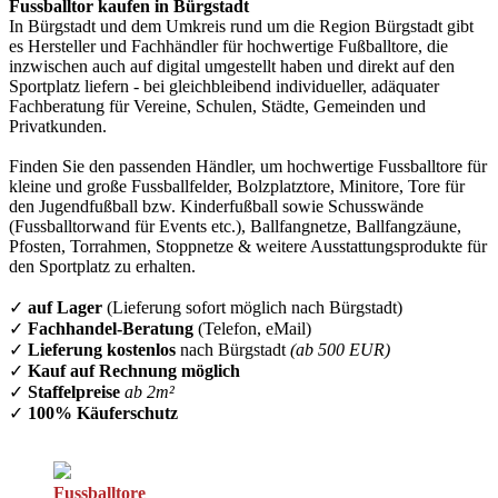
Fussballtor kaufen in Bürgstadt
In Bürgstadt und dem Umkreis rund um die Region Bürgstadt gibt
es Hersteller und Fachhändler für hochwertige Fußballtore, die
inzwischen auch auf digital umgestellt haben und direkt auf den
Sportplatz liefern - bei gleichbleibend individueller, adäquater
Fachberatung für Vereine, Schulen, Städte, Gemeinden und
Privatkunden.
Finden Sie den passenden Händler, um hochwertige Fussballtore für
kleine und große Fussballfelder, Bolzplatztore, Minitore, Tore für
den Jugendfußball bzw. Kinderfußball sowie Schusswände
(Fussballtorwand für Events etc.), Ballfangnetze, Ballfangzäune,
Pfosten, Torrahmen, Stoppnetze & weitere Ausstattungsprodukte für
den Sportplatz zu erhalten.
✓
auf Lager
(Lieferung sofort möglich nach Bürgstadt)
✓
Fachhandel-Beratung
(Telefon, eMail)
✓
Lieferung kostenlos
nach Bürgstadt
(ab 500 EUR)
✓
Kauf auf Rechnung möglich
✓
Staffelpreise
ab 2m²
✓
100% Käuferschutz
Fussballtore