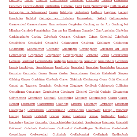
Fürsteneck
Fürstenfeldbruck
Fürstenstein
Fürstenzell
Fürth
Furth (Niederbayern)
Furth im Wald
Furtwangen im Schwarzwald
Füssen
Gablingen
Gachenbach
Gädheim
Gaggenau
Gaiberg
Gaienhofen
Gaildorf
Gailingen am Hochrhein
Gaimersheim
Gaißach
Gallmersgarten
Gammelsdorf
Gammelshausen
Gammertingen
Gangkofen
Garching an der Alz
Garching bei
München
Garmisch-Partenkirchen
Gars am Inn
Gärtringen
Gattendorf
Gau-Algesheim
Gäufelden
Gaukönigshofen
Gauting
Gebenbach
Gebsattel
Gechingen
Gefrees
Geiersthal
Geiselbach
Geiselhöring
Geiselwind
Geisenfeld
Geisenhausen
Geisingen
Geislingen
Gelchsheim
Geldersheim
Gelsenkirchen
Geltendorf
Gemmingen
Gemmrigheim
Gemünden am Main
Genderkingen
Gengenbach
Georgenberg
Georgensgmünd
Gerabronn
Gerach
Geratskirchen
Gerbrunn
Geretsried
Gerhardshofen
Gerlingen
Germaringen
Germering
Germersheim
Gernsbach
Geroda
Geroldsgrün
Geroldshausen
Gerolfingen
Gerolsbach
Gerolstein
Gerolzhofen
Gersheim
Gerstetten
Gersthofen
Gerzen
Gesees
Geslau
Gessertshausen
Gestratz
Giebelstadt
Giengen
Gilching
Gingen
Glashütten
Glattbach
Glatten
Gleiritsch
Gleißenberg
Glonn
Glött
Glottertal
Gmund am Tegernsee
Gnotzheim
Gochsheim
Göggingen
Goldbach
Goldkronach
Gollhofen
Gomadingen
Gomaringen
Gondelsheim
Göppingen
Görisried
Görwihl
Gosheim
Gössenheim
Gößweinstein
Gottenheim
Gotteszell
Gottfrieding
Göttingen
Gottmadingen
Graben
Graben-
Neudorf
Grabenstätt
Grabenstetten
Gräfelfing
Grafenau
Grafenberg
Gräfenberg
Gräfendorf
Grafengehaig
Grafenhausen
Grafenrheinfeld
Grafenwiesen
Grafenwöhr
Grafing (München)
Grafling
Grafrath
Grafschaft
Grainau
Grainet
Grasbrunn
Grassau
Grattersdorf
Greding
Greifenberg
Greiling
Gremsdorf
Grenzach-Wyhlen
Grettstadt
Greußenheim
Griesingen
Griesstätt
Gröbenzell
Grömbach
Großaitingen
Großbardorf
Großbettlingen
Großbottwar
Großeibstadt
Grosselfingen
Großenseebach
Großerlach
Großhabersdorf
Großheirath
Großheubach