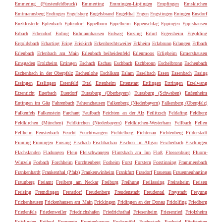
Emmering (Fürstenfeldbruck)
Emmerting
Emmingen-Liptingen
Empfingen
Emskirchen
Emtmannsberg
Endingen
Engelsberg
Engelsbrand
Engelthal
Engen
Engstingen
Eningen
Ensdorf
Enzklösterle
Epfenbach
Epfendorf
Eppelborn
Eppelheim
Eppenschlag
Eppingen
Eppishausen
Erbach
Erbendorf
Erding
Erdmannhausen
Erdweg
Eresing
Erfurt
Ergersheim
Ergolding
Ergoldsbach
Erharting
Ering
Eriskirch
Erkenbrechtsweiler
Erkheim
Erlabrunn
Erlangen
Erlbach
Erlenbach
Erlenbach am Main
Erlenbach beiheidenfeld
Erlenmoos
Erligheim
Ermershausen
Ernsgaden
Erolzheim
Ertingen
Eschach
Eschau
Eschbach
Eschbronn
Eschelbronn
Eschenbach
Eschenbach in der Oberpfalz
Eschenlohe
Eschlkam
Eslarn
Esselbach
Essen
Essenbach
Essing
Essingen
Esslingen
Estenfeld
Ettal
Ettenheim
Ettenstatt
Ettlingen
Ettringen
Etzelwang
Etzenricht
Euerbach
Euerdorf
Eurasburg (Oberbayern)
Eurasburg (Schwaben)
Eußenheim
Eutingen im Gäu
Fahrenbach
Fahrenzhausen
Falkenberg (Niederbayern)
Falkenberg (Oberpfalz)
Falkenfels
Falkenstein
Farchant
Faulbach
Feichten an der Alz
Feilitzsch
Feldafing
Feldberg
Feldkirchen (München)
Feldkirchen (Niederbayern)
Feldkirchen-Westerham
Fellbach
Fellen
Fellheim
Fensterbach
Feucht
Feuchtwangen
Fichtelberg
Fichtenau
Fichtenberg
Filderstadt
Finning
Finningen
Finsing
Fischach
Fischbachau
Fischen im Allgäu
Fischerbach
Fischingen
Flachslanden
Fladungen
Flein
Fleischwangen
Flintsbach am Inn
Floß
Flossenbürg
Fluorn-
Winzeln
Forbach
Forchheim
Forchtenberg
Forheim
Forst
Forstern
Forstinning
Frammersbach
Frankenhardt
Frankenthal (Pfalz)
Frankenwinheim
Frankfurt
Frasdorf
Frauenau
Frauenneuharting
Fraunberg
Freiamt
Freiberg am Neckar
Freiburg
Freihung
Freilassing
Freinsheim
Freisen
Freising
Fremdingen
Frensdorf
Freudenberg
Freudenstadt
Freudental
Freystadt
Freyung
Frickenhausen
Frickenhausen am Main
Frickingen
Fridingen an der Donau
Fridolfing
Friedberg
Friedenfels
Friedenweiler
Friedrichshafen
Friedrichsthal
Friesenheim
Friesenried
Friolzheim
Frittlingen
Fröhnd
Fronreute
Frontenhausen
Fuchsmühl
Fuchsstadt
Fuchstal
Fünfstetten