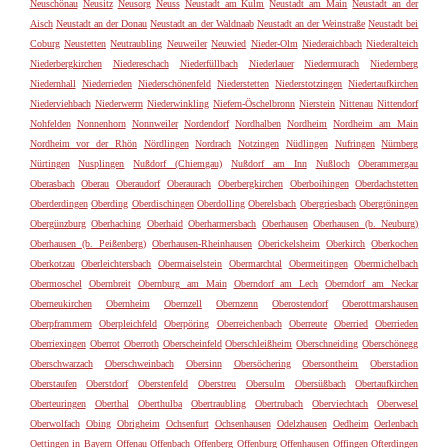
Neuschönau
Neusitz
Neusorg
Neuss
Neustadt am Kulm
Neustadt am Main
Neustadt an der
Aisch
Neustadt an der Donau
Neustadt an der Waldnaab
Neustadt an der Weinstraße
Neustadt bei
Coburg
Neustetten
Neutraubling
Neuweiler
Neuwied
Nieder-Olm
Niederaichbach
Niederalteich
Niederbergkirchen
Niedereschach
Niederfüllbach
Niederlauer
Niedermurach
Niedernberg
Niedernhall
Niederrieden
Niederschönenfeld
Niederstetten
Niederstotzingen
Niedertaufkirchen
Niederviehbach
Niederwerrn
Niederwinkling
Niefern-Öschelbronn
Nierstein
Nittenau
Nittendorf
Nohfelden
Nonnenhorn
Nonnweiler
Nordendorf
Nordhalben
Nordheim
Nordheim am Main
Nordheim vor der Rhön
Nördlingen
Nordrach
Notzingen
Nüdlingen
Nufringen
Nürnberg
Nürtingen
Nusplingen
Nußdorf (Chiemgau)
Nußdorf am Inn
Nußloch
Oberammergau
Oberasbach
Oberau
Oberaudorf
Oberaurach
Oberbergkirchen
Oberboihingen
Oberdachstetten
Oberderdingen
Oberding
Oberdischingen
Oberdolling
Oberelsbach
Obergriesbach
Obergröningen
Obergünzburg
Oberhaching
Oberhaid
Oberharmersbach
Oberhausen
Oberhausen (b. Neuburg)
Oberhausen (b. Peißenberg)
Oberhausen-Rheinhausen
Oberickelsheim
Oberkirch
Oberkochen
Oberkotzau
Oberleichtersbach
Obermaiselstein
Obermarchtal
Obermeitingen
Obermichelbach
Obermoschel
Obernbreit
Obernburg am Main
Oberndorf am Lech
Oberndorf am Neckar
Oberneukirchen
Obernheim
Obernzell
Obernzenn
Oberostendorf
Oberottmarshausen
Oberpframmern
Oberpleichfeld
Oberpöring
Oberreichenbach
Oberreute
Oberried
Oberrieden
Oberriexingen
Oberrot
Oberroth
Oberscheinfeld
Oberschleißheim
Oberschneiding
Oberschönegg
Oberschwarzach
Oberschweinbach
Obersinn
Obersöchering
Obersontheim
Oberstadion
Oberstaufen
Oberstdorf
Oberstenfeld
Oberstreu
Obersulm
Obersüßbach
Obertaufkirchen
Oberteuringen
Oberthal
Oberthulba
Obertraubling
Obertrubach
Oberviechtach
Oberwesel
Oberwolfach
Obing
Obrigheim
Ochsenfurt
Ochsenhausen
Odelzhausen
Oedheim
Oerlenbach
Oettingen in Bayern
Offenau
Offenbach
Offenberg
Offenburg
Offenhausen
Offingen
Ofterdingen