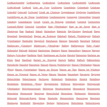
Großkarolinenfeld
Großlangheim
Großmehring
Großostheim
Großrinderfeld
Großrosseln
Großwallstadt
Großweil
Grub am Forst
Gruibingen
Grundsheim
Grünenbach
Grünkraut
Grünsfeld
Grünwald
Gschwend
Gstadt am Chiemsee
Guggenhausen
Güglingen
Gundelfingen
Gundelfingen an der Donau
Gundelsheim
Gundremmingen
Gunningen
Güntersleben
Günzach
Günzburg
Gunzenhausen
Gutach
Gutach im Breisgau
Gütenbach
Guteneck
Gutenstetten
Gutenzell-Hürbel
Gütersloh
Guttenberg
Haag (Oberfranken)
Haag an der Amper
Haag in
Oberbayern
Haar
Haarbach
Habach
Hachenburg
Hafenlohr
Häg-Ehrsberg
Hagelstadt
Hagen
Hagenbach
Hagenbüchach
Hagnau am Bodensee
Hahnbach
Haibach (Niederbayern)
Haibach
(Unterfranken)
Haidmühle
Haigerloch
Haimhausen
Haiming
Hainsfarth
Haiterbach
Halblech
Haldenwang (Günzburg)
Haldenwang (Oberallgäu)
Halfing
Hallbergmoos
Halle (Saale)
Hallerndorf
Hallstadt
Halsbach
Hambrücken
Hamburg
Hamm
Hammelburg
Hannover
Happurg
Harburg (Schwaben)
Hardheim
Hardt
Hardthausen am Kocher
Harsdorf
Hartenstein
Hartheim am
Rhein
Hasel
Haselbach
Haslach im Kinzigtal
Hasloch
Haßfurt
Haßloch
Haßmersheim
Hattenhofen
Haundorf
Haunsheim
Hausach
Hausen (Niederbayern)
Hausen (Oberfranken)
Hausen
(Rhön)
Hausen (Unterfranken)
Hausen am Bussen
Hausen am Tann
Hausen bei Würzburg
Hausen im Wiesental
Hausen ob Verena
Häusern
Hausham
Hauzenberg
Hawangen
Hayingen
Hebertsfelden
Hebertshausen
Hechingen
Heddesbach
Heddesheim
Heideck
Heidelberg
Heidenheim
Heidenheim (Brenz)
Heigenbrücken
Heilbronn
Heiligenberg
Heiligenstadt
(Oberfranken)
Heiligkreuzsteinach
Heilsbronn
Heimbuchenthal
Heimenkirch
Heimertingen
Heimsheim
Heinersreuth
Heiningen
Heinrichsthal
Heitersheim
Heldenstein
Helmbrechts
Helmstadt
Helmstadt-Bargen
Hemau
Hemhofen
Hemmersheim
Hemmingen
Hemsbach
Hendungen
Henfenfeld
Hengersberg
Hepberg
Herbertingen
Herbolzheim
Herbrechtingen