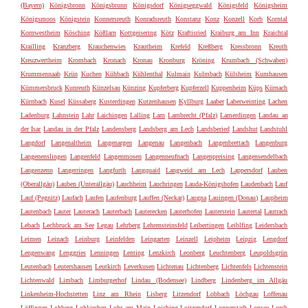
(Bayern)
Königsbronn
Königsbrunn
Königsdorf
Königseggwald
Königsfeld
Königsheim
Königsmoos
Königstein
Konnersreuth
Konradsreuth
Konstanz
Konz
Konzell
Korb
Korntal
Kornwestheim
Kösching
Kößlarn
Kottgeisering
Kötz
Kraftisried
Kraiburg am Inn
Kraichtal
Krailling
Kranzberg
Krauchenwies
Krautheim
Krefeld
Kreßberg
Kressbronn
Kreuth
Kreuzwertheim
Krombach
Kronach
Kronau
Kronburg
Kröning
Krumbach (Schwaben)
Krummennaab
Krün
Kuchen
Kühbach
Kühlenthal
Kulmain
Kulmbach
Külsheim
Kumhausen
Kümmersbruck
Kunreuth
Künzelsau
Künzing
Kupferberg
Kupferzell
Kuppenheim
Küps
Kürnach
Kürnbach
Kusel
Küssaberg
Kusterdingen
Kutzenhausen
Kyllburg
Laaber
Laberweinting
Lachen
Ladenburg
Lahnstein
Lahr
Laichingen
Lalling
Lam
Lambrecht (Pfalz)
Lamerdingen
Landau an
der Isar
Landau in der Pfalz
Landensberg
Landsberg am Lech
Landsberied
Landshut
Landstuhl
Langdorf
Langenaltheim
Langenargen
Langenau
Langenbach
Langenbrettach
Langenburg
Langenenslingen
Langenfeld
Langenmosen
Langenneufnach
Langenpreising
Langensendelbach
Langenzenn
Langerringen
Langfurth
Langquaid
Langweid am Lech
Lappersdorf
Lauben
(Oberallgäu)
Lauben (Unterallgäu)
Lauchheim
Lauchringen
Lauda-Königshofen
Laudenbach
Lauf
Lauf (Pegnitz)
Laufach
Laufen
Laufenburg
Lauffen (Neckar)
Laugna
Lauingen (Donau)
Laupheim
Lautenbach
Lauter
Lauterach
Lauterbach
Lauterecken
Lauterhofen
Lauterstein
Lautertal
Lautrach
Lebach
Lechbruck am See
Legau
Lehrberg
Lehrensteinsfeld
Leibertingen
Leiblfing
Leidersbach
Leimen
Leinach
Leinburg
Leinfelden
Leingarten
Leinzell
Leipheim
Leipzig
Lengdorf
Lengenwang
Lenggries
Lenningen
Lenting
Lenzkirch
Leonberg
Leuchtenberg
Leupoldsgrün
Leutenbach
Leutershausen
Leutkirch
Leverkusen
Lichtenau
Lichtenberg
Lichtenfels
Lichtenstein
Lichtenwald
Limbach
Limburgerhof
Lindau (Bodensee)
Lindberg
Lindenberg im Allgäu
Linkenheim-Hochstetten
Linz am Rhein
Lisberg
Litzendorf
Lobbach
Löchgau
Loffenau
Löffingen
Lohberg
Lohkirchen
Lohr am Main
Loiching
Loitzendorf
Lonnerstadt
Lonsee
Lorch