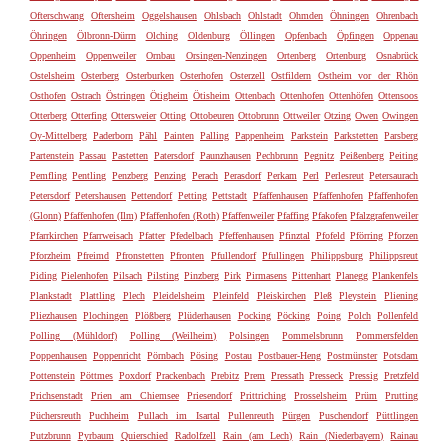
Ofterschwang
Oftersheim
Oggelshausen
Ohlsbach
Ohlstadt
Ohmden
Öhningen
Ohrenbach
Öhringen
Ölbronn-Dürrn
Olching
Oldenburg
Öllingen
Opfenbach
Öpfingen
Oppenau
Oppenheim
Oppenweiler
Ornbau
Orsingen-Nenzingen
Ortenberg
Ortenburg
Osnabrück
Ostelsheim
Osterberg
Osterburken
Osterhofen
Osterzell
Ostfildern
Ostheim vor der Rhön
Osthofen
Ostrach
Östringen
Ötigheim
Ötisheim
Ottenbach
Ottenhofen
Ottenhöfen
Ottensoos
Otterberg
Otterfing
Ottersweier
Otting
Ottobeuren
Ottobrunn
Ottweiler
Otzing
Owen
Owingen
Oy-Mittelberg
Paderborn
Pähl
Painten
Palling
Pappenheim
Parkstein
Parkstetten
Parsberg
Partenstein
Passau
Pastetten
Patersdorf
Paunzhausen
Pechbrunn
Pegnitz
Peißenberg
Peiting
Pemfling
Pentling
Penzberg
Penzing
Perach
Perasdorf
Perkam
Perl
Perlesreut
Petersaurach
Petersdorf
Petershausen
Pettendorf
Petting
Pettstadt
Pfaffenhausen
Pfaffenhofen
Pfaffenhofen
(Glonn)
Pfaffenhofen (Ilm)
Pfaffenhofen (Roth)
Pfaffenweiler
Pfaffing
Pfakofen
Pfalzgrafenweiler
Pfarrkirchen
Pfarrweisach
Pfatter
Pfedelbach
Pfeffenhausen
Pfinztal
Pfofeld
Pförring
Pforzen
Pforzheim
Pfreimd
Pfronstetten
Pfronten
Pfullendorf
Pfullingen
Philippsburg
Philippsreut
Piding
Pielenhofen
Pilsach
Pilsting
Pinzberg
Pirk
Pirmasens
Pittenhart
Planegg
Plankenfels
Plankstadt
Plattling
Plech
Pleidelsheim
Pleinfeld
Pleiskirchen
Pleß
Pleystein
Pliening
Pliezhausen
Plochingen
Plößberg
Plüderhausen
Pocking
Pöcking
Poing
Polch
Pollenfeld
Polling (Mühldorf)
Polling (Weilheim)
Polsingen
Pommelsbrunn
Pommersfelden
Poppenhausen
Poppenricht
Pörnbach
Pösing
Postau
Postbauer-Heng
Postmünster
Potsdam
Pottenstein
Pöttmes
Poxdorf
Prackenbach
Prebitz
Prem
Pressath
Presseck
Pressig
Pretzfeld
Prichsenstadt
Prien am Chiemsee
Priesendorf
Prittriching
Prosselsheim
Prüm
Prutting
Püchersreuth
Puchheim
Pullach im Isartal
Pullenreuth
Pürgen
Puschendorf
Püttlingen
Putzbrunn
Pyrbaum
Quierschied
Radolfzell
Rain (am Lech)
Rain (Niederbayern)
Rainau