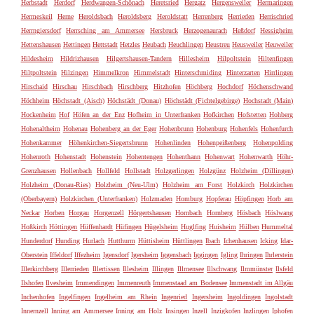
Herbstadt
Herdorf
Herdwangen-Schönach
Heretsried
Hergatz
Hergensweiler
Hermaringen
Hermeskeil
Herne
Heroldsbach
Heroldsberg
Heroldstatt
Herrenberg
Herrieden
Herrischried
Herrngiersdorf
Herrsching am Ammersee
Hersbruck
Herzogenaurach
Heßdorf
Hessigheim
Hettenshausen
Hettingen
Hettstadt
Hetzles
Heubach
Heuchlingen
Heustreu
Heusweiler
Heuweiler
Hildesheim
Hildrizhausen
Hilgertshausen-Tandern
Hillesheim
Hilpoltstein
Hiltenfingen
Hiltpoltstein
Hilzingen
Himmelkron
Himmelstadt
Hinterschmiding
Hinterzarten
Hirrlingen
Hirschaid
Hirschau
Hirschbach
Hirschberg
Hitzhofen
Höchberg
Hochdorf
Höchenschwand
Höchheim
Höchstadt (Aisch)
Höchstädt (Donau)
Höchstädt (Fichtelgebirge)
Hochstadt (Main)
Hockenheim
Hof
Höfen an der Enz
Hofheim in Unterfranken
Hofkirchen
Hofstetten
Hohberg
Hohenaltheim
Hohenau
Hohenberg an der Eger
Hohenbrunn
Hohenburg
Hohenfels
Hohenfurch
Hohenkammer
Höhenkirchen-Siegertsbrunn
Hohenlinden
Hohenpeißenberg
Hohenpolding
Hohenroth
Hohenstadt
Hohenstein
Hohentengen
Hohenthann
Hohenwart
Hohenwarth
Höhr-
Grenzhausen
Hollenbach
Hollfeld
Hollstadt
Holzgerlingen
Holzgünz
Holzheim (Dillingen)
Holzheim (Donau-Ries)
Holzheim (Neu-Ulm)
Holzheim am Forst
Holzkirch
Holzkirchen
(Oberbayern)
Holzkirchen (Unterfranken)
Holzmaden
Homburg
Hopferau
Höpfingen
Horb am
Neckar
Horben
Horgau
Horgenzell
Hörgertshausen
Hornbach
Hornberg
Hösbach
Höslwang
Hoßkirch
Höttingen
Hüffenhardt
Hüfingen
Hügelsheim
Huglfing
Huisheim
Hülben
Hummeltal
Hunderdorf
Hunding
Hurlach
Hutthurm
Hüttisheim
Hüttlingen
Ibach
Ichenhausen
Icking
Idar-
Oberstein
Iffeldorf
Iffezheim
Igensdorf
Igersheim
Iggensbach
Iggingen
Igling
Ihringen
Ihrlerstein
Illerkirchberg
Illerrieden
Illertissen
Illesheim
Illingen
Illmensee
Illschwang
Ilmmünster
Ilsfeld
Ilshofen
Ilvesheim
Immendingen
Immenreuth
Immenstaad am Bodensee
Immenstadt im Allgäu
Inchenhofen
Ingelfingen
Ingelheim am Rhein
Ingenried
Ingersheim
Ingoldingen
Ingolstadt
Innernzell
Inning am Ammersee
Inning am Holz
Insingen
Inzell
Inzigkofen
Inzlingen
Iphofen