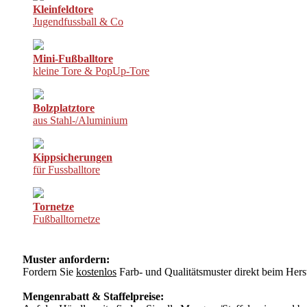
Kleinfeldtore
Jugendfussball & Co
Mini-Fußballtore
kleine Tore & PopUp-Tore
Bolzplatztore
aus Stahl-/Aluminium
Kippsicherungen
für Fussballtore
Tornetze
Fußballtornetze
Muster anfordern:
Fordern Sie
kostenlos
Farb- und Qualitätsmuster direkt beim Herst
Mengenrabatt & Staffelpreise: