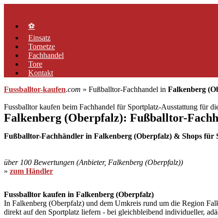
Zum
Menü
Inhalt
springen
⚽
Einsatz
Tornetze
Fachhandel
Tore
Kontakt
Fussballtor-kaufen
.com
» Fußballtor-Fachhandel in
Falkenberg (Ob
Fussballtor kaufen beim Fachhandel für Sportplatz-Ausstattung für d
Falkenberg (Oberpfalz): Fußballtor-Fach
Fußballtor-Fachhändler in Falkenberg (Oberpfalz) & Shops für S
über 100 Bewertungen (Anbieter, Falkenberg (Oberpfalz))
»
zum Händler
Fussballtor kaufen in Falkenberg (Oberpfalz)
In Falkenberg (Oberpfalz) und dem Umkreis rund um die Region Falken
direkt auf den Sportplatz liefern - bei gleichbleibend individueller,