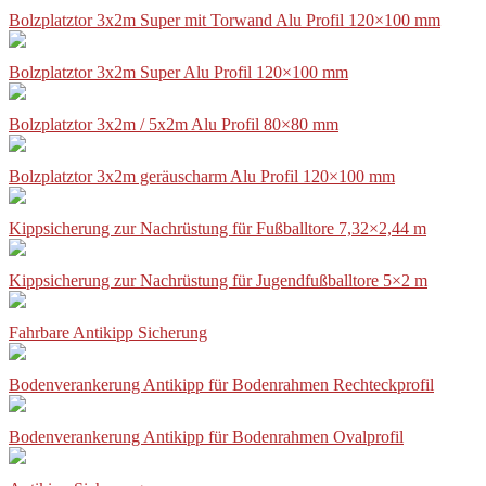
Bolzplatztor 3x2m Super mit Torwand Alu Profil 120×100 mm
Bolzplatztor 3x2m Super Alu Profil 120×100 mm
Bolzplatztor 3x2m / 5x2m Alu Profil 80×80 mm
Bolzplatztor 3x2m geräuscharm Alu Profil 120×100 mm
Kippsicherung zur Nachrüstung für Fußballtore 7,32×2,44 m
Kippsicherung zur Nachrüstung für Jugendfußballtore 5×2 m
Fahrbare Antikipp Sicherung
Bodenverankerung Antikipp für Bodenrahmen Rechteckprofil
Bodenverankerung Antikipp für Bodenrahmen Ovalprofil