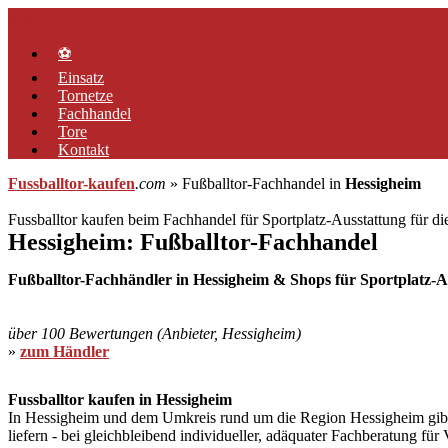
Zum
Menü
Inhalt
springen
⚽
Einsatz
Tornetze
Fachhandel
Tore
Kontakt
Fussballtor-kaufen
.com
» Fußballtor-Fachhandel in
Hessigheim
Fussballtor kaufen beim Fachhandel für Sportplatz-Ausstattung für d
Hessigheim: Fußballtor-Fachhandel
Fußballtor-Fachhändler in Hessigheim & Shops für Sportplatz-Au
über 100 Bewertungen (Anbieter, Hessigheim)
»
zum Händler
Fussballtor kaufen in Hessigheim
In Hessigheim und dem Umkreis rund um die Region Hessigheim gibt es
liefern - bei gleichbleibend individueller, adäquater Fachberatung fü