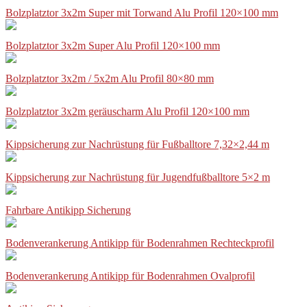
Bolzplatztor 3x2m Super mit Torwand Alu Profil 120×100 mm
Bolzplatztor 3x2m Super Alu Profil 120×100 mm
Bolzplatztor 3x2m / 5x2m Alu Profil 80×80 mm
Bolzplatztor 3x2m geräuscharm Alu Profil 120×100 mm
Kippsicherung zur Nachrüstung für Fußballtore 7,32×2,44 m
Kippsicherung zur Nachrüstung für Jugendfußballtore 5×2 m
Fahrbare Antikipp Sicherung
Bodenverankerung Antikipp für Bodenrahmen Rechteckprofil
Bodenverankerung Antikipp für Bodenrahmen Ovalprofil