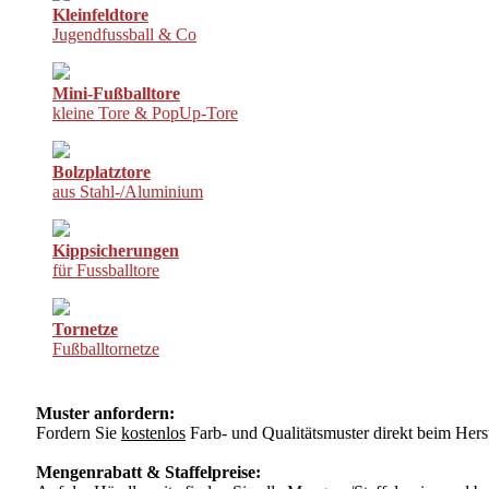
Kleinfeldtore
Jugendfussball & Co
Mini-Fußballtore
kleine Tore & PopUp-Tore
Bolzplatztore
aus Stahl-/Aluminium
Kippsicherungen
für Fussballtore
Tornetze
Fußballtornetze
Muster anfordern:
Fordern Sie
kostenlos
Farb- und Qualitätsmuster direkt beim Herst
Mengenrabatt & Staffelpreise: