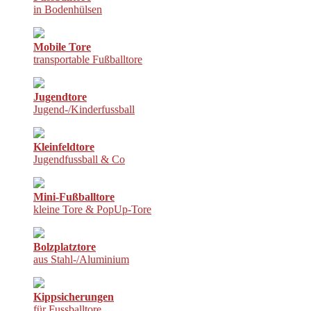
in Bodenhülsen
Mobile Tore
transportable Fußballtore
Jugendtore
Jugend-/Kinderfussball
Kleinfeldtore
Jugendfussball & Co
Mini-Fußballtore
kleine Tore & PopUp-Tore
Bolzplatztore
aus Stahl-/Aluminium
Kippsicherungen
für Fussballtore