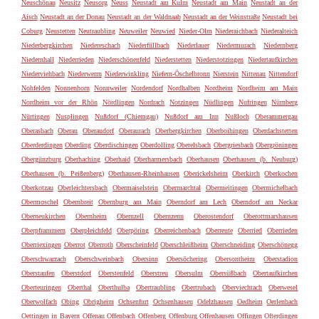
Neuschönau
Neusitz
Neusorg
Neuss
Neustadt am Kulm
Neustadt am Main
Neustadt an der
Aisch
Neustadt an der Donau
Neustadt an der Waldnaab
Neustadt an der Weinstraße
Neustadt bei
Coburg
Neustetten
Neutraubling
Neuweiler
Neuwied
Nieder-Olm
Niederaichbach
Niederalteich
Niederbergkirchen
Niedereschach
Niederfüllbach
Niederlauer
Niedermurach
Niedernberg
Niedernhall
Niederrieden
Niederschönenfeld
Niederstetten
Niederstotzingen
Niedertaufkirchen
Niederviehbach
Niederwerrn
Niederwinkling
Niefern-Öschelbronn
Nierstein
Nittenau
Nittendorf
Nohfelden
Nonnenhorn
Nonnweiler
Nordendorf
Nordhalben
Nordheim
Nordheim am Main
Nordheim vor der Rhön
Nördlingen
Nordrach
Notzingen
Nüdlingen
Nufringen
Nürnberg
Nürtingen
Nusplingen
Nußdorf (Chiemgau)
Nußdorf am Inn
Nußloch
Oberammergau
Oberasbach
Oberau
Oberaudorf
Oberaurach
Oberbergkirchen
Oberboihingen
Oberdachstetten
Oberderdingen
Oberding
Oberdischingen
Oberdolling
Oberelsbach
Obergriesbach
Obergröningen
Obergünzburg
Oberhaching
Oberhaid
Oberharmersbach
Oberhausen
Oberhausen (b. Neuburg)
Oberhausen (b. Peißenberg)
Oberhausen-Rheinhausen
Oberickelsheim
Oberkirch
Oberkochen
Oberkotzau
Oberleichtersbach
Obermaiselstein
Obermarchtal
Obermeitingen
Obermichelbach
Obermoschel
Obernbreit
Obernburg am Main
Oberndorf am Lech
Oberndorf am Neckar
Oberneukirchen
Obernheim
Obernzell
Obernzenn
Oberostendorf
Oberottmarshausen
Oberpframmern
Oberpleichfeld
Oberpöring
Oberreichenbach
Oberreute
Oberried
Oberrieden
Oberriexingen
Oberrot
Oberroth
Oberscheinfeld
Oberschleißheim
Oberschneiding
Oberschönegg
Oberschwarzach
Oberschweinbach
Obersinn
Obersöchering
Obersontheim
Oberstadion
Oberstaufen
Oberstdorf
Oberstenfeld
Oberstreu
Obersulm
Obersüßbach
Obertaufkirchen
Oberteuringen
Oberthal
Oberthulba
Obertraubling
Obertrubach
Oberviechtach
Oberwesel
Oberwolfach
Obing
Obrigheim
Ochsenfurt
Ochsenhausen
Odelzhausen
Oedheim
Oerlenbach
Oettingen in Bayern
Offenau
Offenbach
Offenberg
Offenburg
Offenhausen
Offingen
Ofterdingen