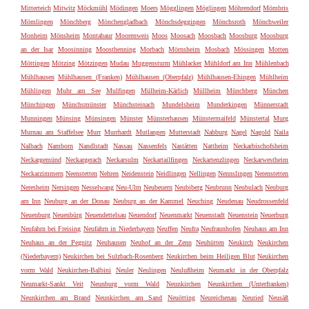
Mitterteich
Mitwitz
Möckmühl
Mödingen
Moers
Mögglingen
Möglingen
Möhrendorf
Mömbris
Mömlingen
Mönchberg
Mönchengladbach
Mönchsdeggingen
Mönchsroth
Mönchweiler
Monheim
Mönsheim
Montabaur
Moorenweis
Moos
Moosach
Moosbach
Moosburg
Moosburg
an der Isar
Moosinning
Moosthenning
Morbach
Mörnsheim
Mosbach
Mössingen
Motten
Möttingen
Mötzing
Mötzingen
Mudau
Muggensturm
Mühlacker
Mühldorf am Inn
Mühlenbach
Mühlhausen
Mühlhausen (Franken)
Mühlhausen (Oberpfalz)
Mühlhausen-Ehingen
Mühlheim
Mühlingen
Muhr am See
Mulfingen
Mülheim-Kärlich
Müllheim
Münchberg
München
Münchingen
Münchsmünster
Münchsteinach
Mundelsheim
Munderkingen
Münnerstadt
Munningen
Münsing
Münsingen
Münster
Münsterhausen
Münstermaifeld
Münstertal
Murg
Murnau am Staffelsee
Murr
Murrhardt
Mutlangen
Mutterstadt
Nabburg
Nagel
Nagold
Naila
Nalbach
Namborn
Nandlstadt
Nassau
Nassenfels
Nastätten
Nattheim
Neckarbischofsheim
Neckargemünd
Neckargerach
Neckarsulm
Neckartailfingen
Neckartenzlingen
Neckarwestheim
Neckarzimmern
Neenstetten
Nehren
Neidenstein
Neidlingen
Nellingen
Nennslingen
Nerenstetten
Neresheim
Nersingen
Nesselwang
Neu-Ulm
Neubeuern
Neubiberg
Neubrunn
Neubulach
Neuburg
am Inn
Neuburg an der Donau
Neuburg an der Kammel
Neuching
Neudenau
Neudrossenfeld
Neuenburg
Neuenbürg
Neuendettelsau
Neuendorf
Neuenmarkt
Neuenstadt
Neuenstein
Neuerburg
Neufahrn bei Freising
Neufahrn in Niederbayern
Neuffen
Neufra
Neufraunhofen
Neuhaus am Inn
Neuhaus an der Pegnitz
Neuhausen
Neuhof an der Zenn
Neuhütten
Neukirch
Neukirchen
(Niederbayern)
Neukirchen bei Sulzbach-Rosenberg
Neukirchen beim Heiligen Blut
Neukirchen
vorm Wald
Neukirchen-Balbini
Neuler
Neulingen
Neulußheim
Neumarkt in der Oberpfalz
Neumarkt-Sankt Veit
Neunburg vorm Wald
Neunkirchen
Neunkirchen (Unterfranken)
Neunkirchen am Brand
Neunkirchen am Sand
Neuötting
Neureichenau
Neuried
Neusäß