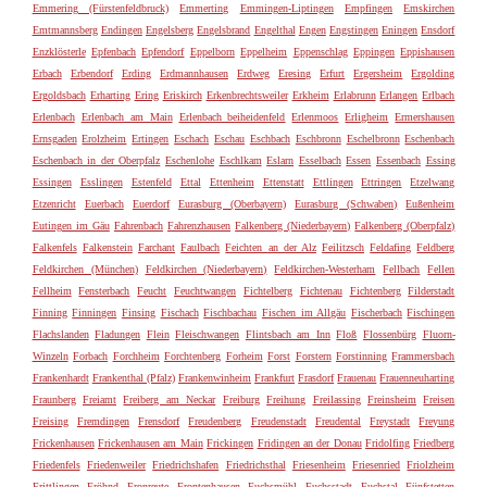
Emmering (Fürstenfeldbruck)
Emmerting
Emmingen-Liptingen
Empfingen
Emskirchen
Emtmannsberg
Endingen
Engelsberg
Engelsbrand
Engelthal
Engen
Engstingen
Eningen
Ensdorf
Enzklösterle
Epfenbach
Epfendorf
Eppelborn
Eppelheim
Eppenschlag
Eppingen
Eppishausen
Erbach
Erbendorf
Erding
Erdmannhausen
Erdweg
Eresing
Erfurt
Ergersheim
Ergolding
Ergoldsbach
Erharting
Ering
Eriskirch
Erkenbrechtsweiler
Erkheim
Erlabrunn
Erlangen
Erlbach
Erlenbach
Erlenbach am Main
Erlenbach beiheidenfeld
Erlenmoos
Erligheim
Ermershausen
Ernsgaden
Erolzheim
Ertingen
Eschach
Eschau
Eschbach
Eschbronn
Eschelbronn
Eschenbach
Eschenbach in der Oberpfalz
Eschenlohe
Eschlkam
Eslarn
Esselbach
Essen
Essenbach
Essing
Essingen
Esslingen
Estenfeld
Ettal
Ettenheim
Ettenstatt
Ettlingen
Ettringen
Etzelwang
Etzenricht
Euerbach
Euerdorf
Eurasburg (Oberbayern)
Eurasburg (Schwaben)
Eußenheim
Eutingen im Gäu
Fahrenbach
Fahrenzhausen
Falkenberg (Niederbayern)
Falkenberg (Oberpfalz)
Falkenfels
Falkenstein
Farchant
Faulbach
Feichten an der Alz
Feilitzsch
Feldafing
Feldberg
Feldkirchen (München)
Feldkirchen (Niederbayern)
Feldkirchen-Westerham
Fellbach
Fellen
Fellheim
Fensterbach
Feucht
Feuchtwangen
Fichtelberg
Fichtenau
Fichtenberg
Filderstadt
Finning
Finningen
Finsing
Fischach
Fischbachau
Fischen im Allgäu
Fischerbach
Fischingen
Flachslanden
Fladungen
Flein
Fleischwangen
Flintsbach am Inn
Floß
Flossenbürg
Fluorn-
Winzeln
Forbach
Forchheim
Forchtenberg
Forheim
Forst
Forstern
Forstinning
Frammersbach
Frankenhardt
Frankenthal (Pfalz)
Frankenwinheim
Frankfurt
Frasdorf
Frauenau
Frauenneuharting
Fraunberg
Freiamt
Freiberg am Neckar
Freiburg
Freihung
Freilassing
Freinsheim
Freisen
Freising
Fremdingen
Frensdorf
Freudenberg
Freudenstadt
Freudental
Freystadt
Freyung
Frickenhausen
Frickenhausen am Main
Frickingen
Fridingen an der Donau
Fridolfing
Friedberg
Friedenfels
Friedenweiler
Friedrichshafen
Friedrichsthal
Friesenheim
Friesenried
Friolzheim
Frittlingen
Fröhnd
Fronreute
Frontenhausen
Fuchsmühl
Fuchsstadt
Fuchstal
Fünfstetten