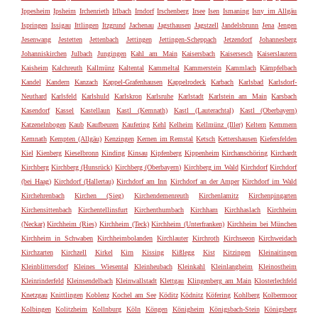
Ippesheim
Ipsheim
Irchenrieth
Irlbach
Irndorf
Irschenberg
Irsee
Isen
Ismaning
Isny im Allgäu
Ispringen
Issigau
Ittlingen
Itzgrund
Jachenau
Jagsthausen
Jagstzell
Jandelsbrunn
Jena
Jengen
Jesenwang
Jestetten
Jettenbach
Jettingen
Jettingen-Scheppach
Jetzendorf
Johannesberg
Johanniskirchen
Julbach
Jungingen
Kahl am Main
Kaisersbach
Kaisersesch
Kaiserslautern
Kaisheim
Kalchreuth
Kallmünz
Kaltental
Kammeltal
Kammerstein
Kammlach
Kämpfelbach
Kandel
Kandern
Kanzach
Kappel-Grafenhausen
Kappelrodeck
Karbach
Karlsbad
Karlsdorf-
Neuthard
Karlsfeld
Karlshuld
Karlskron
Karlsruhe
Karlstadt
Karlstein am Main
Karsbach
Kasendorf
Kassel
Kastellaun
Kastl (Kemnath)
Kastl (Lauterachtal)
Kastl (Oberbayern)
Katzenelnbogen
Kaub
Kaufbeuren
Kaufering
Kehl
Kelheim
Kellmünz (Iller)
Keltern
Kemmern
Kemnath
Kempten (Allgäu)
Kenzingen
Kernen im Remstal
Ketsch
Kettershausen
Kiefersfelden
Kiel
Kienberg
Kieselbronn
Kinding
Kinsau
Kipfenberg
Kippenheim
Kirchanschöring
Kirchardt
Kirchberg
Kirchberg (Hunsrück)
Kirchberg (Oberbayern)
Kirchberg im Wald
Kirchdorf
Kirchdorf
(bei Haag)
Kirchdorf (Hallertau)
Kirchdorf am Inn
Kirchdorf an der Amper
Kirchdorf im Wald
Kirchehrenbach
Kirchen (Sieg)
Kirchendemenreuth
Kirchenlamitz
Kirchenpingarten
Kirchensittenbach
Kirchentellinsfurt
Kirchenthumbach
Kirchham
Kirchhaslach
Kirchheim
(Neckar)
Kirchheim (Ries)
Kirchheim (Teck)
Kirchheim (Unterfranken)
Kirchheim bei München
Kirchheim in Schwaben
Kirchheimbolanden
Kirchlauter
Kirchroth
Kirchseeon
Kirchweidach
Kirchzarten
Kirchzell
Kirkel
Kirn
Kissing
Kißlegg
Kist
Kitzingen
Kleinaitingen
Kleinblittersdorf
Kleines Wiesental
Kleinheubach
Kleinkahl
Kleinlangheim
Kleinostheim
Kleinrinderfeld
Kleinsendelbach
Kleinwallstadt
Klettgau
Klingenberg am Main
Klosterlechfeld
Knetzgau
Knittlingen
Koblenz
Kochel am See
Köditz
Ködnitz
Köfering
Kohlberg
Kolbermoor
Kolbingen
Kolitzheim
Kollnburg
Köln
Köngen
Königheim
Königsbach-Stein
Königsberg