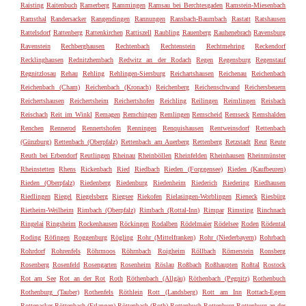
Raisting
Raitenbuch
Ramerberg
Rammingen
Ramsau bei Berchtesgaden
Ramstein-Miesenbach
Ramsthal
Randersacker
Rangendingen
Rannungen
Ransbach-Baumbach
Rastatt
Ratshausen
Rattelsdorf
Rattenberg
Rattenkirchen
Rattiszell
Raubling
Rauenberg
Rauhenebrach
Ravensburg
Ravenstein
Rechberghausen
Rechtenbach
Rechtenstein
Rechtmehring
Reckendorf
Recklinghausen
Rednitzhembach
Redwitz an der Rodach
Regen
Regensburg
Regenstauf
Regnitzlosau
Rehau
Rehling
Rehlingen-Siersburg
Reichartshausen
Reichenau
Reichenbach
Reichenbach (Cham)
Reichenbach (Kronach)
Reichenberg
Reichenschwand
Reichersbeuern
Reichertshausen
Reichertsheim
Reichertshofen
Reichling
Reilingen
Reimlingen
Reisbach
Reischach
Reit im Winkl
Remagen
Remchingen
Remlingen
Remscheid
Remseck
Remshalden
Renchen
Rennerod
Rennertshofen
Renningen
Renquishausen
Rentweinsdorf
Rettenbach
(Günzburg)
Rettenbach (Oberpfalz)
Rettenbach am Auerberg
Rettenberg
Retzstadt
Reut
Reute
Reuth bei Erbendorf
Reutlingen
Rheinau
Rheinböllen
Rheinfelden
Rheinhausen
Rheinmünster
Rheinstetten
Rhens
Rickenbach
Ried
Riedbach
Rieden (Forggensee)
Rieden (Kaufbeuren)
Rieden (Oberpfalz)
Riedenberg
Riedenburg
Riedenheim
Riederich
Riedering
Riedhausen
Riedlingen
Riegel
Riegelsberg
Riegsee
Riekofen
Rielasingen-Worblingen
Rieneck
Riesbürg
Rietheim-Weilheim
Rimbach (Oberpfalz)
Rimbach (Rottal-Inn)
Rimpar
Rimsting
Rinchnach
Ringelai
Ringsheim
Rockenhausen
Röckingen
Rodalben
Rödelmaier
Rödelsee
Roden
Rödental
Roding
Röfingen
Roggenburg
Rögling
Rohr (Mittelfranken)
Rohr (Niederbayern)
Rohrbach
Rohrdorf
Rohrenfels
Röhrmoos
Röhrnbach
Roigheim
Röllbach
Römerstein
Ronsberg
Rosenberg
Rosenfeld
Rosengarten
Rosenheim
Röslau
Roßbach
Roßhaupten
Roßtal
Rostock
Rot am See
Rot an der Rot
Roth
Röthenbach (Allgäu)
Röthenbach (Pegnitz)
Rothenbuch
Rothenburg (Tauber)
Rothenfels
Röthlein
Rott (Landsberg)
Rott am Inn
Rottach-Egern
Rottenacker
Röttenbach (Erlangen)
Röttenbach (Roth)
Rottenbuch
Rottenburg
Rottenburg an der