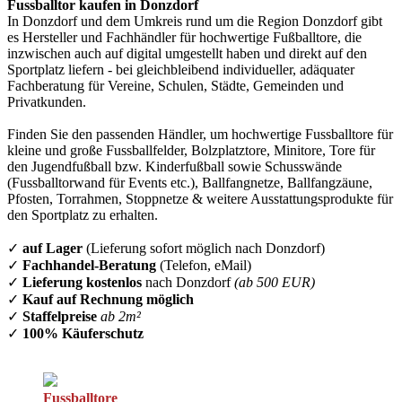
Fussballtor kaufen in Donzdorf
In Donzdorf und dem Umkreis rund um die Region Donzdorf gibt
es Hersteller und Fachhändler für hochwertige Fußballtore, die
inzwischen auch auf digital umgestellt haben und direkt auf den
Sportplatz liefern - bei gleichbleibend individueller, adäquater
Fachberatung für Vereine, Schulen, Städte, Gemeinden und
Privatkunden.
Finden Sie den passenden Händler, um hochwertige Fussballtore für
kleine und große Fussballfelder, Bolzplatztore, Minitore, Tore für
den Jugendfußball bzw. Kinderfußball sowie Schusswände
(Fussballtorwand für Events etc.), Ballfangnetze, Ballfangzäune,
Pfosten, Torrahmen, Stoppnetze & weitere Ausstattungsprodukte für
den Sportplatz zu erhalten.
✓
auf Lager
(Lieferung sofort möglich nach Donzdorf)
✓
Fachhandel-Beratung
(Telefon, eMail)
✓
Lieferung kostenlos
nach Donzdorf
(ab 500 EUR)
✓
Kauf auf Rechnung möglich
✓
Staffelpreise
ab 2m²
✓
100% Käuferschutz
Fussballtore