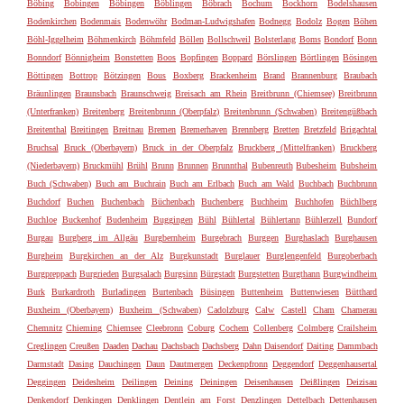
Böbing
Bobingen
Böbingen
Böblingen
Böbrach
Bochum
Bockhorn
Bodelshausen
Bodenkirchen
Bodenmais
Bodenwöhr
Bodman-Ludwigshafen
Bodnegg
Bodolz
Bogen
Böhen
Böhl-Iggelheim
Böhmenkirch
Böhmfeld
Böllen
Bollschweil
Bolsterlang
Boms
Bondorf
Bonn
Bonndorf
Bönnigheim
Bonstetten
Boos
Bopfingen
Boppard
Börslingen
Börtlingen
Bösingen
Böttingen
Bottrop
Bötzingen
Bous
Boxberg
Brackenheim
Brand
Brannenburg
Braubach
Bräunlingen
Braunsbach
Braunschweig
Breisach am Rhein
Breitbrunn (Chiemsee)
Breitbrunn
(Unterfranken)
Breitenberg
Breitenbrunn (Oberpfalz)
Breitenbrunn (Schwaben)
Breitengüßbach
Breitenthal
Breitingen
Breitnau
Bremen
Bremerhaven
Brennberg
Bretten
Bretzfeld
Brigachtal
Bruchsal
Bruck (Oberbayern)
Bruck in der Oberpfalz
Bruckberg (Mittelfranken)
Bruckberg
(Niederbayern)
Bruckmühl
Brühl
Brunn
Brunnen
Brunnthal
Bubenreuth
Bubesheim
Bubsheim
Buch (Schwaben)
Buch am Buchrain
Buch am Erlbach
Buch am Wald
Buchbach
Buchbrunn
Buchdorf
Buchen
Buchenbach
Büchenbach
Buchenberg
Buchheim
Buchhofen
Büchlberg
Buchloe
Buckenhof
Budenheim
Buggingen
Bühl
Bühlertal
Bühlertann
Bühlerzell
Bundorf
Burgau
Burgberg im Allgäu
Burgbernheim
Burgebrach
Burggen
Burghaslach
Burghausen
Burgheim
Burgkirchen an der Alz
Burgkunstadt
Burglauer
Burglengenfeld
Burgoberbach
Burgpreppach
Burgrieden
Burgsalach
Burgsinn
Bürgstadt
Burgstetten
Burgthann
Burgwindheim
Burk
Burkardroth
Burladingen
Burtenbach
Büsingen
Buttenheim
Buttenwiesen
Bütthard
Buxheim (Oberbayern)
Buxheim (Schwaben)
Cadolzburg
Calw
Castell
Cham
Chamerau
Chemnitz
Chieming
Chiemsee
Cleebronn
Coburg
Cochem
Collenberg
Colmberg
Crailsheim
Creglingen
Creußen
Daaden
Dachau
Dachsbach
Dachsberg
Dahn
Daisendorf
Daiting
Dammbach
Darmstadt
Dasing
Dauchingen
Daun
Dautmergen
Deckenpfronn
Deggendorf
Deggenhausertal
Deggingen
Deidesheim
Deilingen
Deining
Deiningen
Deisenhausen
Deißlingen
Deizisau
Denkendorf
Denkingen
Denklingen
Dentlein am Forst
Denzlingen
Dettelbach
Dettenhausen