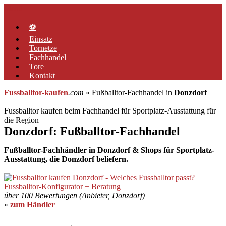
Zum
Menü
Inhalt
springen
⚽
Einsatz
Tornetze
Fachhandel
Tore
Kontakt
Fussballtor-kaufen
.com
» Fußballtor-Fachhandel in
Donzdorf
Fussballtor kaufen beim Fachhandel für Sportplatz-Ausstattung für
die Region
Donzdorf: Fußballtor-Fachhandel
Fußballtor-Fachhändler in Donzdorf & Shops für Sportplatz-
Ausstattung, die Donzdorf beliefern.
über 100 Bewertungen (Anbieter, Donzdorf)
»
zum Händler