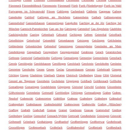
Fürsteneck
Fürstenfeldbruck
Fürstenstein
Fürstenzell
Fürth
Furth (Niederbayern)
Furth im Wald
Furtwangen im Schwarzwald
Füssen
Gablingen
Gachenbach
Gädheim
Gaggenau
Gaiberg
Gaienhofen
Gaildorf
Gailingen am Hochrhein
Gaimersheim
Gaißach
Gallmersgarten
Gammelsdorf
Gammelshausen
Gammertingen
Gangkofen
Garching an der Alz
Garching bei
München
Garmisch-Partenkirchen
Gars am Inn
Gärtringen
Gattendorf
Gau-Algesheim
Gäufelden
Gaukönigshofen
Gauting
Gebenbach
Gebsattel
Gechingen
Gefrees
Geiersthal
Geiselbach
Geiselhöring
Geiselwind
Geisenfeld
Geisenhausen
Geisingen
Geislingen
Gelchsheim
Geldersheim
Gelsenkirchen
Geltendorf
Gemmingen
Gemmrigheim
Gemünden am Main
Genderkingen
Gengenbach
Georgenberg
Georgensgmünd
Gerabronn
Gerach
Geratskirchen
Gerbrunn
Geretsried
Gerhardshofen
Gerlingen
Germaringen
Germering
Germersheim
Gernsbach
Geroda
Geroldsgrün
Geroldshausen
Gerolfingen
Gerolsbach
Gerolstein
Gerolzhofen
Gersheim
Gerstetten
Gersthofen
Gerzen
Gesees
Geslau
Gessertshausen
Gestratz
Giebelstadt
Giengen
Gilching
Gingen
Glashütten
Glattbach
Glatten
Gleiritsch
Gleißenberg
Glonn
Glött
Glottertal
Gmund am Tegernsee
Gnotzheim
Gochsheim
Göggingen
Goldbach
Goldkronach
Gollhofen
Gomadingen
Gomaringen
Gondelsheim
Göppingen
Görisried
Görwihl
Gosheim
Gössenheim
Gößweinstein
Gottenheim
Gotteszell
Gottfrieding
Göttingen
Gottmadingen
Graben
Graben-
Neudorf
Grabenstätt
Grabenstetten
Gräfelfing
Grafenau
Grafenberg
Gräfenberg
Gräfendorf
Grafengehaig
Grafenhausen
Grafenrheinfeld
Grafenwiesen
Grafenwöhr
Grafing (München)
Grafling
Grafrath
Grafschaft
Grainau
Grainet
Grasbrunn
Grassau
Grattersdorf
Greding
Greifenberg
Greiling
Gremsdorf
Grenzach-Wyhlen
Grettstadt
Greußenheim
Griesingen
Griesstätt
Gröbenzell
Grömbach
Großaitingen
Großbardorf
Großbettlingen
Großbottwar
Großeibstadt
Grosselfingen
Großenseebach
Großerlach
Großhabersdorf
Großheirath
Großheubach