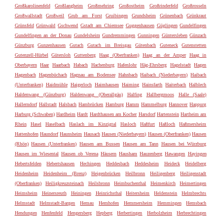
Großkarolinenfeld
Großlangheim
Großmehring
Großostheim
Großrinderfeld
Großrosseln
Großwallstadt
Großweil
Grub am Forst
Gruibingen
Grundsheim
Grünenbach
Grünkraut
Grünsfeld
Grünwald
Gschwend
Gstadt am Chiemsee
Guggenhausen
Güglingen
Gundelfingen
Gundelfingen an der Donau
Gundelsheim
Gundremmingen
Gunningen
Güntersleben
Günzach
Günzburg
Gunzenhausen
Gutach
Gutach im Breisgau
Gütenbach
Guteneck
Gutenstetten
Gutenzell-Hürbel
Gütersloh
Guttenberg
Haag (Oberfranken)
Haag an der Amper
Haag in
Oberbayern
Haar
Haarbach
Habach
Hachenburg
Hafenlohr
Häg-Ehrsberg
Hagelstadt
Hagen
Hagenbach
Hagenbüchach
Hagnau am Bodensee
Hahnbach
Haibach (Niederbayern)
Haibach
(Unterfranken)
Haidmühle
Haigerloch
Haimhausen
Haiming
Hainsfarth
Haiterbach
Halblech
Haldenwang (Günzburg)
Haldenwang (Oberallgäu)
Halfing
Hallbergmoos
Halle (Saale)
Hallerndorf
Hallstadt
Halsbach
Hambrücken
Hamburg
Hamm
Hammelburg
Hannover
Happurg
Harburg (Schwaben)
Hardheim
Hardt
Hardthausen am Kocher
Harsdorf
Hartenstein
Hartheim am
Rhein
Hasel
Haselbach
Haslach im Kinzigtal
Hasloch
Haßfurt
Haßloch
Haßmersheim
Hattenhofen
Haundorf
Haunsheim
Hausach
Hausen (Niederbayern)
Hausen (Oberfranken)
Hausen
(Rhön)
Hausen (Unterfranken)
Hausen am Bussen
Hausen am Tann
Hausen bei Würzburg
Hausen im Wiesental
Hausen ob Verena
Häusern
Hausham
Hauzenberg
Hawangen
Hayingen
Hebertsfelden
Hebertshausen
Hechingen
Heddesbach
Heddesheim
Heideck
Heidelberg
Heidenheim
Heidenheim (Brenz)
Heigenbrücken
Heilbronn
Heiligenberg
Heiligenstadt
(Oberfranken)
Heiligkreuzsteinach
Heilsbronn
Heimbuchenthal
Heimenkirch
Heimertingen
Heimsheim
Heinersreuth
Heiningen
Heinrichsthal
Heitersheim
Heldenstein
Helmbrechts
Helmstadt
Helmstadt-Bargen
Hemau
Hemhofen
Hemmersheim
Hemmingen
Hemsbach
Hendungen
Henfenfeld
Hengersberg
Hepberg
Herbertingen
Herbolzheim
Herbrechtingen