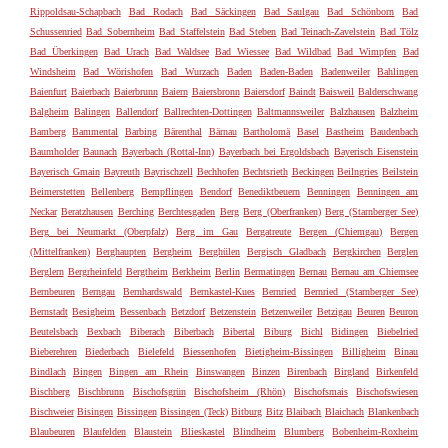
Rippoldsau-Schapbach
Bad Rodach
Bad Säckingen
Bad Saulgau
Bad Schönborn
Bad
Schussenried
Bad Sobernheim
Bad Staffelstein
Bad Steben
Bad Teinach-Zavelstein
Bad Tölz
Bad Überkingen
Bad Urach
Bad Waldsee
Bad Wiessee
Bad Wildbad
Bad Wimpfen
Bad
Windsheim
Bad Wörishofen
Bad Wurzach
Baden
Baden-Baden
Badenweiler
Bahlingen
Baienfurt
Baierbach
Baierbrunn
Baiern
Baiersbronn
Baiersdorf
Baindt
Baisweil
Balderschwang
Balgheim
Balingen
Ballendorf
Ballrechten-Dottingen
Baltmannsweiler
Balzhausen
Balzheim
Bamberg
Bammental
Barbing
Bärenthal
Bärnau
Bartholomä
Basel
Bastheim
Baudenbach
Baumholder
Baunach
Bayerbach (Rottal-Inn)
Bayerbach bei Ergoldsbach
Bayerisch Eisenstein
Bayerisch Gmain
Bayreuth
Bayrischzell
Bechhofen
Bechtsrieth
Beckingen
Beilngries
Beilstein
Beimerstetten
Bellenberg
Bempflingen
Bendorf
Benediktbeuern
Benningen
Benningen am
Neckar
Beratzhausen
Berching
Berchtesgaden
Berg
Berg (Oberfranken)
Berg (Starnberger See)
Berg bei Neumarkt (Oberpfalz)
Berg im Gau
Bergatreute
Bergen (Chiemgau)
Bergen
(Mittelfranken)
Berghaupten
Bergheim
Berghülen
Bergisch Gladbach
Bergkirchen
Berglen
Berglern
Bergrheinfeld
Bergtheim
Berkheim
Berlin
Bermatingen
Bernau
Bernau am Chiemsee
Bernbeuren
Berngau
Bernhardswald
Bernkastel-Kues
Bernried
Bernried (Starnberger See)
Bernstadt
Besigheim
Bessenbach
Betzdorf
Betzenstein
Betzenweiler
Betzigau
Beuren
Beuron
Beutelsbach
Bexbach
Biberach
Biberbach
Bibertal
Biburg
Bichl
Bidingen
Biebelried
Bieberehren
Biederbach
Bielefeld
Biessenhofen
Bietigheim-Bissingen
Billigheim
Binau
Bindlach
Bingen
Bingen am Rhein
Binswangen
Binzen
Birenbach
Birgland
Birkenfeld
Bischberg
Bischbrunn
Bischofsgrün
Bischofsheim (Rhön)
Bischofsmais
Bischofswiesen
Bischweier
Bisingen
Bissingen
Bissingen (Teck)
Bitburg
Bitz
Blaibach
Blaichach
Blankenbach
Blaubeuren
Blaufelden
Blaustein
Blieskastel
Blindheim
Blumberg
Bobenheim-Roxheim