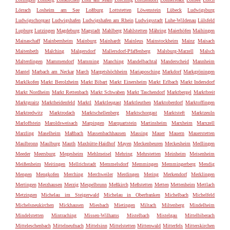
Lörrach
Losheim am See
Loßburg
Lottstetten
Löwenstein
Lübeck
Ludwigsburg
Ludwigschorgast
Ludwigshafen
Ludwigshafen am Rhein
Ludwigsstadt
Luhe-Wildenau
Lülsfeld
Lupburg
Lutzingen
Magdeburg
Magstadt
Mahlberg
Mahlstetten
Mähring
Maierhöfen
Maihingen
Mainaschaff
Mainbernheim
Mainburg
Mainhardt
Mainleus
Mainstockheim
Mainz
Maisach
Maitenbeth
Malching
Malgersdorf
Mallersdorf-Pfaffenberg
Malsburg-Marzell
Malsch
Malterdingen
Mammendorf
Mamming
Manching
Mandelbachtal
Manderscheid
Mannheim
Mantel
Marbach am Neckar
March
Margetshöchheim
Mariaposching
Markdorf
Markgröningen
Marklkofen
Markt Berolzheim
Markt Bibart
Markt Einersheim
Markt Erlbach
Markt Indersdorf
Markt Nordheim
Markt Rettenbach
Markt Schwaben
Markt Taschendorf
Marktbergel
Marktbreit
Marktgraitz
Marktheidenfeld
Marktl
Marktleugast
Marktleuthen
Marktoberdorf
Marktoffingen
Marktredwitz
Marktrodach
Marktschellenberg
Marktschorgast
Marktsteft
Marktzeuln
Marloffstein
Maroldsweisach
Marpingen
Marquartstein
Martinsheim
Marxheim
Marxzell
Marzling
Maselheim
Maßbach
Massenbachhausen
Massing
Mauer
Mauern
Mauerstetten
Maulbronn
Maulburg
Mauth
Maxhütte-Haidhof
Mayen
Meckenbeuren
Meckesheim
Medlingen
Meeder
Meersburg
Megesheim
Mehlmeisel
Mehring
Mehrstetten
Meinheim
Meisenheim
Meißenheim
Meitingen
Mellrichstadt
Memmelsdorf
Memmingen
Memmingerberg
Mendig
Mengen
Mengkofen
Merching
Merchweiler
Merdingen
Mering
Merkendorf
Merklingen
Mertingen
Merzhausen
Merzig
Mespelbrunn
Meßkirch
Meßstetten
Metten
Mettenheim
Mettlach
Metzingen
Michelau im Steigerwald
Michelau in Oberfranken
Michelbach
Michelfeld
Michelsneukirchen
Mickhausen
Miesbach
Mietingen
Miltach
Miltenberg
Mindelheim
Mindelstetten
Mintraching
Missen-Wilhams
Mistelbach
Mistelgau
Mittelbiberach
Mitteleschenbach
Mittelneufnach
Mittelsinn
Mittelstetten
Mittenwald
Mitterfels
Mitterskirchen