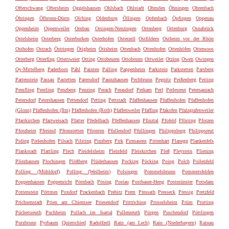
Ofterschwang
Oftersheim
Oggelshausen
Ohlsbach
Ohlstadt
Ohmden
Öhningen
Ohrenbach
Öhringen
Ölbronn-Dürrn
Olching
Oldenburg
Öllingen
Opfenbach
Öpfingen
Oppenau
Oppenheim
Oppenweiler
Ornbau
Orsingen-Nenzingen
Ortenberg
Ortenburg
Osnabrück
Ostelsheim
Osterberg
Osterburken
Osterhofen
Osterzell
Ostfildern
Ostheim vor der Rhön
Osthofen
Ostrach
Östringen
Ötigheim
Ötisheim
Ottenbach
Ottenhofen
Ottenhöfen
Ottensoos
Otterberg
Otterfing
Ottersweier
Otting
Ottobeuren
Ottobrunn
Ottweiler
Otzing
Owen
Owingen
Oy-Mittelberg
Paderborn
Pähl
Painten
Palling
Pappenheim
Parkstein
Parkstetten
Parsberg
Partenstein
Passau
Pastetten
Patersdorf
Paunzhausen
Pechbrunn
Pegnitz
Peißenberg
Peiting
Pemfling
Pentling
Penzberg
Penzing
Perach
Perasdorf
Perkam
Perl
Perlesreut
Petersaurach
Petersdorf
Petershausen
Pettendorf
Petting
Pettstadt
Pfaffenhausen
Pfaffenhofen
Pfaffenhofen
(Glonn)
Pfaffenhofen (Ilm)
Pfaffenhofen (Roth)
Pfaffenweiler
Pfaffing
Pfakofen
Pfalzgrafenweiler
Pfarrkirchen
Pfarrweisach
Pfatter
Pfedelbach
Pfeffenhausen
Pfinztal
Pfofeld
Pförring
Pforzen
Pforzheim
Pfreimd
Pfronstetten
Pfronten
Pfullendorf
Pfullingen
Philippsburg
Philippsreut
Piding
Pielenhofen
Pilsach
Pilsting
Pinzberg
Pirk
Pirmasens
Pittenhart
Planegg
Plankenfels
Plankstadt
Plattling
Plech
Pleidelsheim
Pleinfeld
Pleiskirchen
Pleß
Pleystein
Pliening
Pliezhausen
Plochingen
Plößberg
Plüderhausen
Pocking
Pöcking
Poing
Polch
Pollenfeld
Polling (Mühldorf)
Polling (Weilheim)
Polsingen
Pommelsbrunn
Pommersfelden
Poppenhausen
Poppenricht
Pörnbach
Pösing
Postau
Postbauer-Heng
Postmünster
Potsdam
Pottenstein
Pöttmes
Poxdorf
Prackenbach
Prebitz
Prem
Pressath
Presseck
Pressig
Pretzfeld
Prichsenstadt
Prien am Chiemsee
Priesendorf
Prittriching
Prosselsheim
Prüm
Prutting
Püchersreuth
Puchheim
Pullach im Isartal
Pullenreuth
Pürgen
Puschendorf
Püttlingen
Putzbrunn
Pyrbaum
Quierschied
Radolfzell
Rain (am Lech)
Rain (Niederbayern)
Rainau