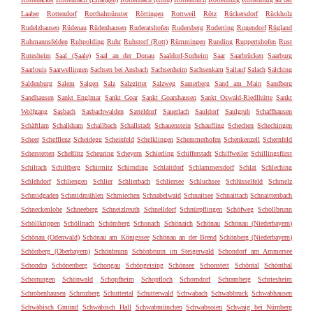
Laaber
Rottendorf
Rotthalmünster
Röttingen
Rottweil
Rötz
Rückersdorf
Rückholz
Rudelzhausen
Rüdenau
Rüdenhausen
Ruderatshofen
Rudersberg
Ruderting
Rugendorf
Rügland
Ruhmannsfelden
Ruhpolding
Ruhr
Ruhstorf (Rott)
Rümmingen
Runding
Ruppertshofen
Rust
Rutesheim
Saal (Saale)
Saal an der Donau
Saaldorf-Surheim
Saar
Saarbrücken
Saarburg
Saarlouis
Saarwellingen
Sachsen bei Ansbach
Sachsenheim
Sachsenkam
Sailauf
Salach
Salching
Saldenburg
Salem
Salgen
Salz
Salzgitter
Salzweg
Samerberg
Sand am Main
Sandberg
Sandhausen
Sankt Englmar
Sankt Goar
Sankt Goarshausen
Sankt Oswald-Riedlhütte
Sankt
Wolfgang
Sasbach
Sasbachwalden
Satteldorf
Sauerlach
Sauldorf
Saulgrub
Schaffhausen
Schäftlarn
Schalkham
Schallbach
Schallstadt
Schauenstein
Schaufling
Schechen
Schechingen
Scheer
Schefflenz
Scheidegg
Scheinfeld
Schelklingen
Schemmerhofen
Schenkenzell
Schernfeld
Scherstetten
Scheßlitz
Scheuring
Scheyern
Schierling
Schifferstadt
Schiffweiler
Schillingsfürst
Schiltach
Schiltberg
Schirmitz
Schirnding
Schlaitdorf
Schlammersdorf
Schlat
Schleching
Schlehdorf
Schliengen
Schlier
Schlierbach
Schliersee
Schluchsee
Schlüsselfeld
Schmelz
Schmidgaden
Schmidmühlen
Schmiechen
Schnabelwaid
Schnaitsee
Schnaittach
Schnaittenbach
Schneckenlohe
Schneeberg
Schneizlreuth
Schnelldorf
Schnürpflingen
Schöfweg
Schollbrunn
Schöllkrippen
Schöllnach
Schömberg
Schonach
Schönaich
Schönau
Schönau (Niederbayern)
Schönau (Odenwald)
Schönau am Königssee
Schönau an der Brend
Schönberg (Niederbayern)
Schönberg (Oberbayern)
Schönbrunn
Schönbrunn im Steigerwald
Schondorf am Ammersee
Schondra
Schönenberg
Schongau
Schöngeising
Schönsee
Schonstett
Schöntal
Schönthal
Schonungen
Schönwald
Schopfheim
Schopfloch
Schorndorf
Schramberg
Schriesheim
Schrobenhausen
Schrozberg
Schuttertal
Schutterwald
Schwabach
Schwabbruck
Schwabhausen
Schwäbisch Gmünd
Schwäbisch Hall
Schwabmünchen
Schwabsoien
Schwaig bei Nürnberg