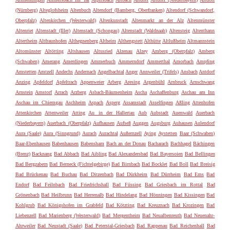
(Nürnberg)
Alteglofsheim
Altenbuch
Altendorf (Bamberg, Oberfranken)
Altendorf (Schwandorf,
Oberpfalz)
Altenkirchen (Westerwald)
Altenkunstadt
Altenmarkt an der Alz
Altenmünster
Altenriet
Altenstadt (Iller)
Altenstadt (Schongau)
Altenstadt (Waldnaab)
Altensteig
Altenthann
Altertheim
Altfraunhofen
Althegnenberg
Altheim
Althengstett
Althütte
Altlußheim
Altmannstein
Altomünster
Altötting
Altshausen
Altusried
Alzenau
Alzey
Amberg (Oberpfalz)
Amberg
(Schwaben)
Amerang
Amerdingen
Ammerbuch
Ammerndorf
Ammerthal
Amorbach
Ampfing
Amstetten
Amtzell
Andechs
Andernach
Angelbachtal
Anger
Annweiler (Trifels)
Ansbach
Antdorf
Anzing
Apfeldorf
Apfeltrach
Appenweier
Arberg
Aresing
Argenbühl
Arnbruck
Arnschwang
Arnstein
Arnstorf
Arrach
Arzberg
Asbach-Bäumenheim
Ascha
Aschaffenburg
Aschau am Inn
Aschau im Chiemgau
Aschheim
Aspach
Asperg
Assamstadt
Asselfingen
Aßling
Attenhofen
Attenkirchen
Attenweiler
Atting
Au in der Hallertau
Aub
Aubstadt
Auenwald
Auerbach
(Niederbayern)
Auerbach (Oberpfalz)
Aufhausen
Aufseß
Auggen
Augsburg
Auhausen
Aulendorf
Aura (Saale)
Aura (Sinngrund)
Aurach
Aurachtal
Außernzell
Aying
Aystetten
Baar (Schwaben)
Baar-Ebenhausen
Babenhausen
Babensham
Bach an der Donau
Bacharach
Bachhagel
Bächingen
(Brenz)
Backnang
Bad Abbach
Bad Aibling
Bad Alexandersbad
Bad Bayersoien
Bad Bellingen
Bad Bergzabern
Bad Berneck (Fichtelgebirge)
Bad Birnbach
Bad Bocklet
Bad Boll
Bad Breisig
Bad Brückenau
Bad Buchau
Bad Ditzenbach
Bad Dürkheim
Bad Dürrheim
Bad Ems
Bad
Endorf
Bad Feilnbach
Bad Friedrichshall
Bad Füssing
Bad Griesbach im Rottal
Bad
Grönenbach
Bad Heilbrunn
Bad Herrenalb
Bad Hindelang
Bad Hönningen
Bad Kissingen
Bad
Kohlgrub
Bad Königshofen im Grabfeld
Bad Kötzting
Bad Kreuznach
Bad Krozingen
Bad
Liebenzell
Bad Marienberg (Westerwald)
Bad Mergentheim
Bad Neualbenreuth
Bad Neuenahr-
Ahrweiler
Bad Neustadt (Saale)
Bad Peterstal-Griesbach
Bad Rappenau
Bad Reichenhall
Bad