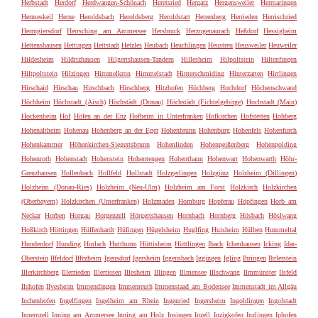
Herbstadt
Herdorf
Herdwangen-Schönach
Heretsried
Hergatz
Hergensweiler
Hermaringen
Hermeskeil
Herne
Heroldsbach
Heroldsberg
Heroldstatt
Herrenberg
Herrieden
Herrischried
Herrngiersdorf
Herrsching am Ammersee
Hersbruck
Herzogenaurach
Heßdorf
Hessigheim
Hettenshausen
Hettingen
Hettstadt
Hetzles
Heubach
Heuchlingen
Heustreu
Heusweiler
Heuweiler
Hildesheim
Hildrizhausen
Hilgertshausen-Tandern
Hillesheim
Hilpoltstein
Hiltenfingen
Hiltpoltstein
Hilzingen
Himmelkron
Himmelstadt
Hinterschmiding
Hinterzarten
Hirrlingen
Hirschaid
Hirschau
Hirschbach
Hirschberg
Hitzhofen
Höchberg
Hochdorf
Höchenschwand
Höchheim
Höchstadt (Aisch)
Höchstädt (Donau)
Höchstädt (Fichtelgebirge)
Hochstadt (Main)
Hockenheim
Hof
Höfen an der Enz
Hofheim in Unterfranken
Hofkirchen
Hofstetten
Hohberg
Hohenaltheim
Hohenau
Hohenberg an der Eger
Hohenbrunn
Hohenburg
Hohenfels
Hohenfurch
Hohenkammer
Höhenkirchen-Siegertsbrunn
Hohenlinden
Hohenpeißenberg
Hohenpolding
Hohenroth
Hohenstadt
Hohenstein
Hohentengen
Hohenthann
Hohenwart
Hohenwarth
Höhr-
Grenzhausen
Hollenbach
Hollfeld
Hollstadt
Holzgerlingen
Holzgünz
Holzheim (Dillingen)
Holzheim (Donau-Ries)
Holzheim (Neu-Ulm)
Holzheim am Forst
Holzkirch
Holzkirchen
(Oberbayern)
Holzkirchen (Unterfranken)
Holzmaden
Homburg
Hopferau
Höpfingen
Horb am
Neckar
Horben
Horgau
Horgenzell
Hörgertshausen
Hornbach
Hornberg
Hösbach
Höslwang
Hoßkirch
Höttingen
Hüffenhardt
Hüfingen
Hügelsheim
Huglfing
Huisheim
Hülben
Hummeltal
Hunderdorf
Hunding
Hurlach
Hutthurm
Hüttisheim
Hüttlingen
Ibach
Ichenhausen
Icking
Idar-
Oberstein
Iffeldorf
Iffezheim
Igensdorf
Igersheim
Iggensbach
Iggingen
Igling
Ihringen
Ihrlerstein
Illerkirchberg
Illerrieden
Illertissen
Illesheim
Illingen
Illmensee
Illschwang
Ilmmünster
Ilsfeld
Ilshofen
Ilvesheim
Immendingen
Immenreuth
Immenstaad am Bodensee
Immenstadt im Allgäu
Inchenhofen
Ingelfingen
Ingelheim am Rhein
Ingenried
Ingersheim
Ingoldingen
Ingolstadt
Innernzell
Inning am Ammersee
Inning am Holz
Insingen
Inzell
Inzigkofen
Inzlingen
Iphofen