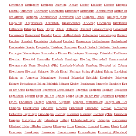
Dettenheim
Dettighofen
Dettingen
Deuerling
Diebach
Diedorf
Dielheim
Dierdorf
Diespeck
Dießen (Ammersee)
Dietenheim
Dietenhofen
Dietersburg
Dietersheim
Dieterskirchen
Dietfurt an
der Altmühl
Dietingen
Dietmannsried
Dietramszell
Diez
Dillingen (Donau)
Dillingen (Saar)
Dingolfing
Dingolshausen
Dinkelsbühl
Dinkelscherben
Dirlewang
Dischingen
Dittelbrunn
Dittenheim
Ditzingen
Dobel
Dogern
Döhlau
Dollnstein
Dombühl
Donaueschingen
Donaustauf
Donauwörth
Donnersdorf
Donzdorf
Dorfen
Dörfles-Esbach
Dorfprozelten
Dormettingen
Dormitz
Dornhan
Dornstadt
Dornstetten
Dortmund
Dörzbach
Dossenheim
Dotternhausen
Drachselsried
Drackenstein
Dresden
Duggendorf
Duisburg
Dunningen
Durach
Durbach
Dürbheim
Durchhausen
Durlangen
Dürmentingen
Durmersheim
Dürnau
Dürrlauingen
Dürrwangen
Düsseldorf
Dußlingen
Ebelsbach
Ebensfeld
Ebenweiler
Eberbach
Eberdingen
Eberfing
Eberhardzell
Ebermannsdorf
Ebermannstadt
Ebern
Ebersbach (Fils)
Ebersbach-Musbach
Ebersberg
Ebersdorf bei Coburg
Ebershausen
Eberstadt
Ebhausen
Ebnath
Ebrach
Ebringen
Eching (Freising)
Eching (Landshut)
Eching am Ammersee
Echterdingen
Eckental
Eckersdorf
Edelsfeld
Edenkoben
Ederheim
Edingen-Neckarhausen
Edling
Effeltrich
Efringen-Kirchen
Egenhausen
Egenhofen
Egesheim
Egg
an der Günz
Eggenfelden
Eggenstein-Leopoldshafen
Eggenthal
Eggingen
Egglham
Egglkofen
Eggolsheim
Eggstätt
Eging am See
Eglfing
Egling
Egling an der Paar
Egloffstein
Egmating
Egweil
Ehekirchen
Ehingen
Ehingen (Augsburg)
Ehingen (Mittelfranken)
Ehingen am Ries
Ehningen
Ehrenkirchen
Eibelstadt
Eichenau
Eichenbühl
Eichendorf
Eichstätt
Eichstegen
Eichstetten
Eigeltingen
Eimeldingen
Eiselfing
Eisenbach
Eisenberg
Eisenberg (Pfalz)
Eisenheim
Eisingen
Eislingen (Fils)
Eitensheim
Eitting
Elchesheim-Illingen
Elchingen
Elfershausen
Ellenberg
Ellgau
Ellhofen
Ellingen
Ellwangen
Ellzee
Elsendorf
Elsenfeld
Eltmann
Elzach
Elztal
Emeringen
Emerkingen
Emersacker
Emmelshausen
Emmendingen
Emmering (Ebersberg)