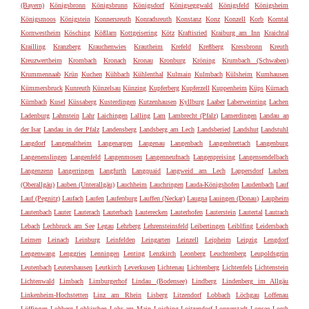
(Bayern)
Königsbronn
Königsbrunn
Königsdorf
Königseggwald
Königsfeld
Königsheim
Königsmoos
Königstein
Konnersreuth
Konradsreuth
Konstanz
Konz
Konzell
Korb
Korntal
Kornwestheim
Kösching
Kößlarn
Kottgeisering
Kötz
Kraftisried
Kraiburg am Inn
Kraichtal
Krailling
Kranzberg
Krauchenwies
Krautheim
Krefeld
Kreßberg
Kressbronn
Kreuth
Kreuzwertheim
Krombach
Kronach
Kronau
Kronburg
Kröning
Krumbach (Schwaben)
Krummennaab
Krün
Kuchen
Kühbach
Kühlenthal
Kulmain
Kulmbach
Külsheim
Kumhausen
Kümmersbruck
Kunreuth
Künzelsau
Künzing
Kupferberg
Kupferzell
Kuppenheim
Küps
Kürnach
Kürnbach
Kusel
Küssaberg
Kusterdingen
Kutzenhausen
Kyllburg
Laaber
Laberweinting
Lachen
Ladenburg
Lahnstein
Lahr
Laichingen
Lalling
Lam
Lambrecht (Pfalz)
Lamerdingen
Landau an
der Isar
Landau in der Pfalz
Landensberg
Landsberg am Lech
Landsberied
Landshut
Landstuhl
Langdorf
Langenaltheim
Langenargen
Langenau
Langenbach
Langenbrettach
Langenburg
Langenenslingen
Langenfeld
Langenmosen
Langenneufnach
Langenpreising
Langensendelbach
Langenzenn
Langerringen
Langfurth
Langquaid
Langweid am Lech
Lappersdorf
Lauben
(Oberallgäu)
Lauben (Unterallgäu)
Lauchheim
Lauchringen
Lauda-Königshofen
Laudenbach
Lauf
Lauf (Pegnitz)
Laufach
Laufen
Laufenburg
Lauffen (Neckar)
Laugna
Lauingen (Donau)
Laupheim
Lautenbach
Lauter
Lauterach
Lauterbach
Lauterecken
Lauterhofen
Lauterstein
Lautertal
Lautrach
Lebach
Lechbruck am See
Legau
Lehrberg
Lehrensteinsfeld
Leibertingen
Leiblfing
Leidersbach
Leimen
Leinach
Leinburg
Leinfelden
Leingarten
Leinzell
Leipheim
Leipzig
Lengdorf
Lengenwang
Lenggries
Lenningen
Lenting
Lenzkirch
Leonberg
Leuchtenberg
Leupoldsgrün
Leutenbach
Leutershausen
Leutkirch
Leverkusen
Lichtenau
Lichtenberg
Lichtenfels
Lichtenstein
Lichtenwald
Limbach
Limburgerhof
Lindau (Bodensee)
Lindberg
Lindenberg im Allgäu
Linkenheim-Hochstetten
Linz am Rhein
Lisberg
Litzendorf
Lobbach
Löchgau
Loffenau
Löffingen
Lohberg
Lohkirchen
Lohr am Main
Loiching
Loitzendorf
Lonnerstadt
Lonsee
Lorch