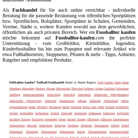
Als
Fachhandel
für Sie auch online erreichbar - individuelle
Beratung für die passende Bezäunung von öffentlichen Sportplätzen
bzw. Sportflächen, Bolzplätze, Sportplätze in Schulen, Gemeinden,
Vereine, Städte u. weitere Kunden sowohl aus dem gewerblichen,
öffentlichen als auch privaten Bereich. Wer ein
Fussballtor kaufen
möchte bekommt auf
Fussballtor-kaufen
.com
die perfekte
Unterstützung - vom Großfeldtor, Kleinfeldtor, Jugendtor,
Kinderfussballtor bis hin zum Popuptor und relevante Artikel wie
etwa Fußballtornetze, Stoppnetze, Pfosten & mehr - Tipps, Anbieter,
Ratgeber und empfohlene Produkte.
Fußballtor kaufen? Fußball-Fachhandel
finden in Deiner Region:
Aach
Aachen
Aalen
Aarau
Abenberg
Abensberg
Absberg
Abstatt
Abtsgmünd
Abtswind
Achberg
Achern
Achslach
Achstetten
Adelberg
Adelmannsfelden
Adelschlag
Adelsdorf
Adelsheim
Adelshofen (Mittelfranken)
Adelshofen (Oberbayern)
Adelsried
Adelzhausen
Adenau
Adlkofen
Affalterbach
Affing
Aglasterhausen
Aham
Aholfing
Aholming
Ahorn
Ahorntal
Aicha vorm Wald
Aichach
Aichelberg
Aichen
Aichhalden
Aichstetten
Aichtal
Aichwald
Aidenbach
Aidhausen
Aidlingen
Aiglsbach
Aindling
Ainring
Aislingen
Aiterhofen
Aitern
Aitrach
Aitrang
Albaching
Albbruck
Albershausen
Albertshofen
Albstadt
Aldersbach
Aldingen
Alerheim
Alesheim
Aletshausen
Alfdorf
Alfeld
Allensbach
Allersberg
Allershausen
Alleshausen
Alling
Allmannshofen
Allmannsweiler
Allmendingen
Allmersbach im Tal
Alpirsbach
Altbach
Altdorf
Altdorf (Niederbayern)
Altdorf