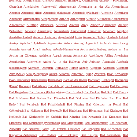
(Nürnberg)
Alteglofsheim
Altenbuch
Altendorf (Bamberg, Oberfranken)
Altendorf (Schwandorf,
Oberpfalz)
Altenkirchen (Westerwald)
Altenkunstadt
Altenmarkt an der Alz
Altenmünster
Altenriet
Altenstadt (Iller)
Altenstadt (Schongau)
Altenstadt (Waldnaab)
Altensteig
Altenthann
Altertheim
Altfraunhofen
Althegnenberg
Altheim
Althengstett
Althütte
Altlußheim
Altmannstein
Altomünster
Altötting
Altshausen
Altusried
Alzenau
Alzey
Amberg (Oberpfalz)
Amberg
(Schwaben)
Amerang
Amerdingen
Ammerbuch
Ammerndorf
Ammerthal
Amorbach
Ampfing
Amstetten
Amtzell
Andechs
Andernach
Angelbachtal
Anger
Annweiler (Trifels)
Ansbach
Antdorf
Anzing
Apfeldorf
Apfeltrach
Appenweier
Arberg
Aresing
Argenbühl
Arnbruck
Arnschwang
Arnstein
Arnstorf
Arrach
Arzberg
Asbach-Bäumenheim
Ascha
Aschaffenburg
Aschau am Inn
Aschau im Chiemgau
Aschheim
Aspach
Asperg
Assamstadt
Asselfingen
Aßling
Attenhofen
Attenkirchen
Attenweiler
Atting
Au in der Hallertau
Aub
Aubstadt
Auenwald
Auerbach
(Niederbayern)
Auerbach (Oberpfalz)
Aufhausen
Aufseß
Auggen
Augsburg
Auhausen
Aulendorf
Aura (Saale)
Aura (Sinngrund)
Aurach
Aurachtal
Außernzell
Aying
Aystetten
Baar (Schwaben)
Baar-Ebenhausen
Babenhausen
Babensham
Bach an der Donau
Bacharach
Bachhagel
Bächingen
(Brenz)
Backnang
Bad Abbach
Bad Aibling
Bad Alexandersbad
Bad Bayersoien
Bad Bellingen
Bad Bergzabern
Bad Berneck (Fichtelgebirge)
Bad Birnbach
Bad Bocklet
Bad Boll
Bad Breisig
Bad Brückenau
Bad Buchau
Bad Ditzenbach
Bad Dürkheim
Bad Dürrheim
Bad Ems
Bad
Endorf
Bad Feilnbach
Bad Friedrichshall
Bad Füssing
Bad Griesbach im Rottal
Bad
Grönenbach
Bad Heilbrunn
Bad Herrenalb
Bad Hindelang
Bad Hönningen
Bad Kissingen
Bad
Kohlgrub
Bad Königshofen im Grabfeld
Bad Kötzting
Bad Kreuznach
Bad Krozingen
Bad
Liebenzell
Bad Marienberg (Westerwald)
Bad Mergentheim
Bad Neualbenreuth
Bad Neuenahr-
Ahrweiler
Bad Neustadt (Saale)
Bad Peterstal-Griesbach
Bad Rappenau
Bad Reichenhall
Bad
Rippoldsau-Schapbach
Bad Rodach
Bad Säckingen
Bad Saulgau
Bad Schönborn
Bad