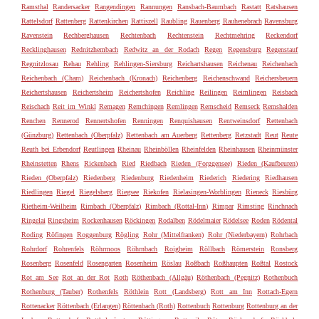
Ramsthal
Randersacker
Rangendingen
Rannungen
Ransbach-Baumbach
Rastatt
Ratshausen
Rattelsdorf
Rattenberg
Rattenkirchen
Rattiszell
Raubling
Rauenberg
Rauhenebrach
Ravensburg
Ravenstein
Rechberghausen
Rechtenbach
Rechtenstein
Rechtmehring
Reckendorf
Recklinghausen
Rednitzhembach
Redwitz an der Rodach
Regen
Regensburg
Regenstauf
Regnitzlosau
Rehau
Rehling
Rehlingen-Siersburg
Reichartshausen
Reichenau
Reichenbach
Reichenbach (Cham)
Reichenbach (Kronach)
Reichenberg
Reichenschwand
Reichersbeuern
Reichertshausen
Reichertsheim
Reichertshofen
Reichling
Reilingen
Reimlingen
Reisbach
Reischach
Reit im Winkl
Remagen
Remchingen
Remlingen
Remscheid
Remseck
Remshalden
Renchen
Rennerod
Rennertshofen
Renningen
Renquishausen
Rentweinsdorf
Rettenbach
(Günzburg)
Rettenbach (Oberpfalz)
Rettenbach am Auerberg
Rettenberg
Retzstadt
Reut
Reute
Reuth bei Erbendorf
Reutlingen
Rheinau
Rheinböllen
Rheinfelden
Rheinhausen
Rheinmünster
Rheinstetten
Rhens
Rickenbach
Ried
Riedbach
Rieden (Forggensee)
Rieden (Kaufbeuren)
Rieden (Oberpfalz)
Riedenberg
Riedenburg
Riedenheim
Riederich
Riedering
Riedhausen
Riedlingen
Riegel
Riegelsberg
Riegsee
Riekofen
Rielasingen-Worblingen
Rieneck
Riesbürg
Rietheim-Weilheim
Rimbach (Oberpfalz)
Rimbach (Rottal-Inn)
Rimpar
Rimsting
Rinchnach
Ringelai
Ringsheim
Rockenhausen
Röckingen
Rodalben
Rödelmaier
Rödelsee
Roden
Rödental
Roding
Röfingen
Roggenburg
Rögling
Rohr (Mittelfranken)
Rohr (Niederbayern)
Rohrbach
Rohrdorf
Rohrenfels
Röhrmoos
Röhrnbach
Roigheim
Röllbach
Römerstein
Ronsberg
Rosenberg
Rosenfeld
Rosengarten
Rosenheim
Röslau
Roßbach
Roßhaupten
Roßtal
Rostock
Rot am See
Rot an der Rot
Roth
Röthenbach (Allgäu)
Röthenbach (Pegnitz)
Rothenbuch
Rothenburg (Tauber)
Rothenfels
Röthlein
Rott (Landsberg)
Rott am Inn
Rottach-Egern
Rottenacker
Röttenbach (Erlangen)
Röttenbach (Roth)
Rottenbuch
Rottenburg
Rottenburg an der