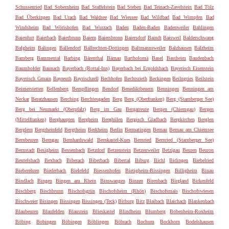
Schussenried
Bad Sobernheim
Bad Staffelstein
Bad Steben
Bad Teinach-Zavelstein
Bad Tölz
Bad Überkingen
Bad Urach
Bad Waldsee
Bad Wiessee
Bad Wildbad
Bad Wimpfen
Bad
Windsheim
Bad Wörishofen
Bad Wurzach
Baden
Baden-Baden
Badenweiler
Bahlingen
Baienfurt
Baierbach
Baierbrunn
Baiern
Baiersbronn
Baiersdorf
Baindt
Baisweil
Balderschwang
Balgheim
Balingen
Ballendorf
Ballrechten-Dottingen
Baltmannsweiler
Balzhausen
Balzheim
Bamberg
Bammental
Barbing
Bärenthal
Bärnau
Bartholomä
Basel
Bastheim
Baudenbach
Baumholder
Baunach
Bayerbach (Rottal-Inn)
Bayerbach bei Ergoldsbach
Bayerisch Eisenstein
Bayerisch Gmain
Bayreuth
Bayrischzell
Bechhofen
Bechtsrieth
Beckingen
Beilngries
Beilstein
Beimerstetten
Bellenberg
Bempflingen
Bendorf
Benediktbeuern
Benningen
Benningen am
Neckar
Beratzhausen
Berching
Berchtesgaden
Berg
Berg (Oberfranken)
Berg (Starnberger See)
Berg bei Neumarkt (Oberpfalz)
Berg im Gau
Bergatreute
Bergen (Chiemgau)
Bergen
(Mittelfranken)
Berghaupten
Bergheim
Berghülen
Bergisch Gladbach
Bergkirchen
Berglen
Berglern
Bergrheinfeld
Bergtheim
Berkheim
Berlin
Bermatingen
Bernau
Bernau am Chiemsee
Bernbeuren
Berngau
Bernhardswald
Bernkastel-Kues
Bernried
Bernried (Starnberger See)
Bernstadt
Besigheim
Bessenbach
Betzdorf
Betzenstein
Betzenweiler
Betzigau
Beuren
Beuron
Beutelsbach
Bexbach
Biberach
Biberbach
Bibertal
Biburg
Bichl
Bidingen
Biebelried
Bieberehren
Biederbach
Bielefeld
Biessenhofen
Bietigheim-Bissingen
Billigheim
Binau
Bindlach
Bingen
Bingen am Rhein
Binswangen
Binzen
Birenbach
Birgland
Birkenfeld
Bischberg
Bischbrunn
Bischofsgrün
Bischofsheim (Rhön)
Bischofsmais
Bischofswiesen
Bischweier
Bisingen
Bissingen
Bissingen (Teck)
Bitburg
Bitz
Blaibach
Blaichach
Blankenbach
Blaubeuren
Blaufelden
Blaustein
Blieskastel
Blindheim
Blumberg
Bobenheim-Roxheim
Böbing
Bobingen
Böbingen
Böblingen
Böbrach
Bochum
Bockhorn
Bodelshausen