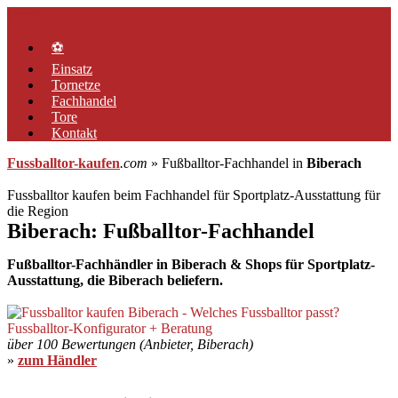
Zum
Menü
Inhalt
springen
⚽
Einsatz
Tornetze
Fachhandel
Tore
Kontakt
Fussballtor-kaufen
.com
» Fußballtor-Fachhandel in
Biberach
Fussballtor kaufen beim Fachhandel für Sportplatz-Ausstattung für
die Region
Biberach: Fußballtor-Fachhandel
Fußballtor-Fachhändler in Biberach & Shops für Sportplatz-
Ausstattung, die Biberach beliefern.
über 100 Bewertungen (Anbieter, Biberach)
»
zum Händler