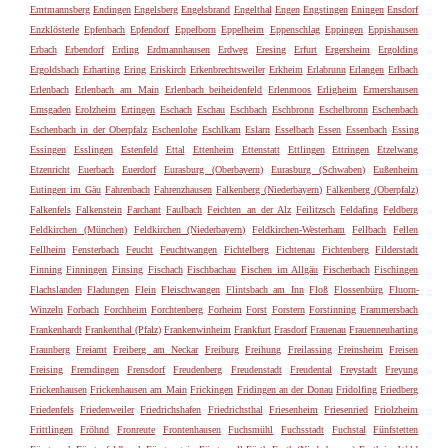
Emtmannsberg
Endingen
Engelsberg
Engelsbrand
Engelthal
Engen
Engstingen
Eningen
Ensdorf
Enzklösterle
Epfenbach
Epfendorf
Eppelborn
Eppelheim
Eppenschlag
Eppingen
Eppishausen
Erbach
Erbendorf
Erding
Erdmannhausen
Erdweg
Eresing
Erfurt
Ergersheim
Ergolding
Ergoldsbach
Erharting
Ering
Eriskirch
Erkenbrechtsweiler
Erkheim
Erlabrunn
Erlangen
Erlbach
Erlenbach
Erlenbach am Main
Erlenbach beiheidenfeld
Erlenmoos
Erligheim
Ermershausen
Ernsgaden
Erolzheim
Ertingen
Eschach
Eschau
Eschbach
Eschbronn
Eschelbronn
Eschenbach
Eschenbach in der Oberpfalz
Eschenlohe
Eschlkam
Eslarn
Esselbach
Essen
Essenbach
Essing
Essingen
Esslingen
Estenfeld
Ettal
Ettenheim
Ettenstatt
Ettlingen
Ettringen
Etzelwang
Etzenricht
Euerbach
Euerdorf
Eurasburg (Oberbayern)
Eurasburg (Schwaben)
Eußenheim
Eutingen im Gäu
Fahrenbach
Fahrenzhausen
Falkenberg (Niederbayern)
Falkenberg (Oberpfalz)
Falkenfels
Falkenstein
Farchant
Faulbach
Feichten an der Alz
Feilitzsch
Feldafing
Feldberg
Feldkirchen (München)
Feldkirchen (Niederbayern)
Feldkirchen-Westerham
Fellbach
Fellen
Fellheim
Fensterbach
Feucht
Feuchtwangen
Fichtelberg
Fichtenau
Fichtenberg
Filderstadt
Finning
Finningen
Finsing
Fischach
Fischbachau
Fischen im Allgäu
Fischerbach
Fischingen
Flachslanden
Fladungen
Flein
Fleischwangen
Flintsbach am Inn
Floß
Flossenbürg
Fluorn-
Winzeln
Forbach
Forchheim
Forchtenberg
Forheim
Forst
Forstern
Forstinning
Frammersbach
Frankenhardt
Frankenthal (Pfalz)
Frankenwinheim
Frankfurt
Frasdorf
Frauenau
Frauenneuharting
Fraunberg
Freiamt
Freiberg am Neckar
Freiburg
Freihung
Freilassing
Freinsheim
Freisen
Freising
Fremdingen
Frensdorf
Freudenberg
Freudenstadt
Freudental
Freystadt
Freyung
Frickenhausen
Frickenhausen am Main
Frickingen
Fridingen an der Donau
Fridolfing
Friedberg
Friedenfels
Friedenweiler
Friedrichshafen
Friedrichsthal
Friesenheim
Friesenried
Friolzheim
Frittlingen
Fröhnd
Fronreute
Frontenhausen
Fuchsmühl
Fuchsstadt
Fuchstal
Fünfstetten