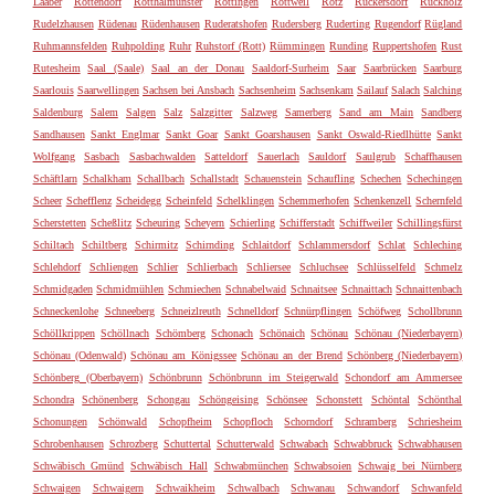
Laaber
Rottendorf
Rotthalmünster
Röttingen
Rottweil
Rötz
Rückersdorf
Rückholz
Rudelzhausen
Rüdenau
Rüdenhausen
Ruderatshofen
Rudersberg
Ruderting
Rugendorf
Rügland
Ruhmannsfelden
Ruhpolding
Ruhr
Ruhstorf (Rott)
Rümmingen
Runding
Ruppertshofen
Rust
Rutesheim
Saal (Saale)
Saal an der Donau
Saaldorf-Surheim
Saar
Saarbrücken
Saarburg
Saarlouis
Saarwellingen
Sachsen bei Ansbach
Sachsenheim
Sachsenkam
Sailauf
Salach
Salching
Saldenburg
Salem
Salgen
Salz
Salzgitter
Salzweg
Samerberg
Sand am Main
Sandberg
Sandhausen
Sankt Englmar
Sankt Goar
Sankt Goarshausen
Sankt Oswald-Riedlhütte
Sankt
Wolfgang
Sasbach
Sasbachwalden
Satteldorf
Sauerlach
Sauldorf
Saulgrub
Schaffhausen
Schäftlarn
Schalkham
Schallbach
Schallstadt
Schauenstein
Schaufling
Schechen
Schechingen
Scheer
Schefflenz
Scheidegg
Scheinfeld
Schelklingen
Schemmerhofen
Schenkenzell
Schernfeld
Scherstetten
Scheßlitz
Scheuring
Scheyern
Schierling
Schifferstadt
Schiffweiler
Schillingsfürst
Schiltach
Schiltberg
Schirmitz
Schirnding
Schlaitdorf
Schlammersdorf
Schlat
Schleching
Schlehdorf
Schliengen
Schlier
Schlierbach
Schliersee
Schluchsee
Schlüsselfeld
Schmelz
Schmidgaden
Schmidmühlen
Schmiechen
Schnabelwaid
Schnaitsee
Schnaittach
Schnaittenbach
Schneckenlohe
Schneeberg
Schneizlreuth
Schnelldorf
Schnürpflingen
Schöfweg
Schollbrunn
Schöllkrippen
Schöllnach
Schömberg
Schonach
Schönaich
Schönau
Schönau (Niederbayern)
Schönau (Odenwald)
Schönau am Königssee
Schönau an der Brend
Schönberg (Niederbayern)
Schönberg (Oberbayern)
Schönbrunn
Schönbrunn im Steigerwald
Schondorf am Ammersee
Schondra
Schönenberg
Schongau
Schöngeising
Schönsee
Schonstett
Schöntal
Schönthal
Schonungen
Schönwald
Schopfheim
Schopfloch
Schorndorf
Schramberg
Schriesheim
Schrobenhausen
Schrozberg
Schuttertal
Schutterwald
Schwabach
Schwabbruck
Schwabhausen
Schwäbisch Gmünd
Schwäbisch Hall
Schwabmünchen
Schwabsoien
Schwaig bei Nürnberg
Schwaigen
Schwaigern
Schwaikheim
Schwalbach
Schwanau
Schwandorf
Schwanfeld