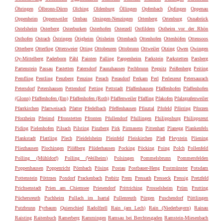
Öhringen
Ölbronn-Dürrn
Olching
Oldenburg
Öllingen
Opfenbach
Öpfingen
Oppenau
Oppenheim
Oppenweiler
Ornbau
Orsingen-Nenzingen
Ortenberg
Ortenburg
Osnabrück
Ostelsheim
Osterberg
Osterburken
Osterhofen
Osterzell
Ostfildern
Ostheim vor der Rhön
Osthofen
Ostrach
Östringen
Ötigheim
Ötisheim
Ottenbach
Ottenhofen
Ottenhöfen
Ottensoos
Otterberg
Otterfing
Ottersweier
Otting
Ottobeuren
Ottobrunn
Ottweiler
Otzing
Owen
Owingen
Oy-Mittelberg
Paderborn
Pähl
Painten
Palling
Pappenheim
Parkstein
Parkstetten
Parsberg
Partenstein
Passau
Pastetten
Patersdorf
Paunzhausen
Pechbrunn
Pegnitz
Peißenberg
Peiting
Pemfling
Pentling
Penzberg
Penzing
Perach
Perasdorf
Perkam
Perl
Perlesreut
Petersaurach
Petersdorf
Petershausen
Pettendorf
Petting
Pettstadt
Pfaffenhausen
Pfaffenhofen
Pfaffenhofen
(Glonn)
Pfaffenhofen (Ilm)
Pfaffenhofen (Roth)
Pfaffenweiler
Pfaffing
Pfakofen
Pfalzgrafenweiler
Pfarrkirchen
Pfarrweisach
Pfatter
Pfedelbach
Pfeffenhausen
Pfinztal
Pfofeld
Pförring
Pforzen
Pforzheim
Pfreimd
Pfronstetten
Pfronten
Pfullendorf
Pfullingen
Philippsburg
Philippsreut
Piding
Pielenhofen
Pilsach
Pilsting
Pinzberg
Pirk
Pirmasens
Pittenhart
Planegg
Plankenfels
Plankstadt
Plattling
Plech
Pleidelsheim
Pleinfeld
Pleiskirchen
Pleß
Pleystein
Pliening
Pliezhausen
Plochingen
Plößberg
Plüderhausen
Pocking
Pöcking
Poing
Polch
Pollenfeld
Polling (Mühldorf)
Polling (Weilheim)
Polsingen
Pommelsbrunn
Pommersfelden
Poppenhausen
Poppenricht
Pörnbach
Pösing
Postau
Postbauer-Heng
Postmünster
Potsdam
Pottenstein
Pöttmes
Poxdorf
Prackenbach
Prebitz
Prem
Pressath
Presseck
Pressig
Pretzfeld
Prichsenstadt
Prien am Chiemsee
Priesendorf
Prittriching
Prosselsheim
Prüm
Prutting
Püchersreuth
Puchheim
Pullach im Isartal
Pullenreuth
Pürgen
Puschendorf
Püttlingen
Putzbrunn
Pyrbaum
Quierschied
Radolfzell
Rain (am Lech)
Rain (Niederbayern)
Rainau
Raisting
Raitenbuch
Ramerberg
Rammingen
Ramsau bei Berchtesgaden
Ramstein-Miesenbach