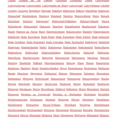
Lörrach
Losheim am See
Loßburg
Lottstetten
Löwenstein
Lübeck
Ludwigsburg
Ludwigschorgast
Ludwigshafen
Ludwigshafen am Rhein
Ludwigsstadt
Luhe-Wildenau
Lülsfeld
Lupburg
Lutzingen
Magdeburg
Magstadt
Mahlberg
Mahlstetten
Mähring
Maierhöfen
Maihingen
Mainaschaff
Mainbernheim
Mainburg
Mainhardt
Mainleus
Mainstockheim
Mainz
Maisach
Maitenbeth
Malching
Malgersdorf
Mallersdorf-Pfaffenberg
Malsburg-Marzell
Malsch
Malterdingen
Mammendorf
Mamming
Manching
Mandelbachtal
Manderscheid
Mannheim
Mantel
Marbach am Neckar
March
Margetshöchheim
Mariaposching
Markdorf
Markgröningen
Marklkofen
Markt Berolzheim
Markt Bibart
Markt Einersheim
Markt Erlbach
Markt Indersdorf
Markt Nordheim
Markt Rettenbach
Markt Schwaben
Markt Taschendorf
Marktbergel
Marktbreit
Marktgraitz
Marktheidenfeld
Marktl
Marktleugast
Marktleuthen
Marktoberdorf
Marktoffingen
Marktredwitz
Marktrodach
Marktschellenberg
Marktschorgast
Marktsteft
Marktzeuln
Marloffstein
Maroldsweisach
Marpingen
Marquartstein
Martinsheim
Marxheim
Marxzell
Marzling
Maselheim
Maßbach
Massenbachhausen
Massing
Mauer
Mauern
Mauerstetten
Maulbronn
Maulburg
Mauth
Maxhütte-Haidhof
Mayen
Meckenbeuren
Meckesheim
Medlingen
Meeder
Meersburg
Megesheim
Mehlmeisel
Mehring
Mehrstetten
Meinheim
Meisenheim
Meißenheim
Meitingen
Mellrichstadt
Memmelsdorf
Memmingen
Memmingerberg
Mendig
Mengen
Mengkofen
Merching
Merchweiler
Merdingen
Mering
Merkendorf
Merklingen
Mertingen
Merzhausen
Merzig
Mespelbrunn
Meßkirch
Meßstetten
Metten
Mettenheim
Mettlach
Metzingen
Michelau im Steigerwald
Michelau in Oberfranken
Michelbach
Michelfeld
Michelsneukirchen
Mickhausen
Miesbach
Mietingen
Miltach
Miltenberg
Mindelheim
Mindelstetten
Mintraching
Missen-Wilhams
Mistelbach
Mistelgau
Mittelbiberach
Mitteleschenbach
Mittelneufnach
Mittelsinn
Mittelstetten
Mittenwald
Mitterfels
Mitterskirchen
Mitterteich
Mitwitz
Möckmühl
Mödingen
Moers
Mögglingen
Möglingen
Möhrendorf
Mömbris