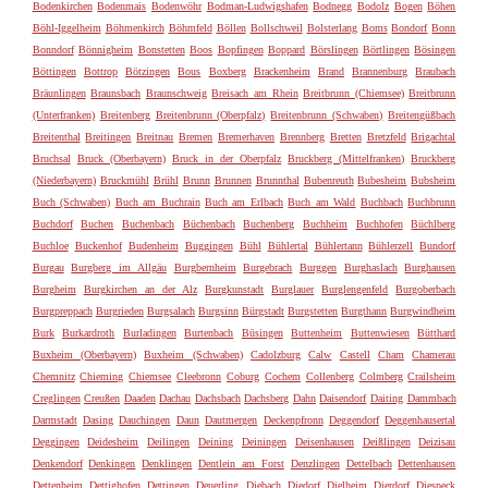
Bodenkirchen
Bodenmais
Bodenwöhr
Bodman-Ludwigshafen
Bodnegg
Bodolz
Bogen
Böhen
Böhl-Iggelheim
Böhmenkirch
Böhmfeld
Böllen
Bollschweil
Bolsterlang
Boms
Bondorf
Bonn
Bonndorf
Bönnigheim
Bonstetten
Boos
Bopfingen
Boppard
Börslingen
Börtlingen
Bösingen
Böttingen
Bottrop
Bötzingen
Bous
Boxberg
Brackenheim
Brand
Brannenburg
Braubach
Bräunlingen
Braunsbach
Braunschweig
Breisach am Rhein
Breitbrunn (Chiemsee)
Breitbrunn
(Unterfranken)
Breitenberg
Breitenbrunn (Oberpfalz)
Breitenbrunn (Schwaben)
Breitengüßbach
Breitenthal
Breitingen
Breitnau
Bremen
Bremerhaven
Brennberg
Bretten
Bretzfeld
Brigachtal
Bruchsal
Bruck (Oberbayern)
Bruck in der Oberpfalz
Bruckberg (Mittelfranken)
Bruckberg
(Niederbayern)
Bruckmühl
Brühl
Brunn
Brunnen
Brunnthal
Bubenreuth
Bubesheim
Bubsheim
Buch (Schwaben)
Buch am Buchrain
Buch am Erlbach
Buch am Wald
Buchbach
Buchbrunn
Buchdorf
Buchen
Buchenbach
Büchenbach
Buchenberg
Buchheim
Buchhofen
Büchlberg
Buchloe
Buckenhof
Budenheim
Buggingen
Bühl
Bühlertal
Bühlertann
Bühlerzell
Bundorf
Burgau
Burgberg im Allgäu
Burgbernheim
Burgebrach
Burggen
Burghaslach
Burghausen
Burgheim
Burgkirchen an der Alz
Burgkunstadt
Burglauer
Burglengenfeld
Burgoberbach
Burgpreppach
Burgrieden
Burgsalach
Burgsinn
Bürgstadt
Burgstetten
Burgthann
Burgwindheim
Burk
Burkardroth
Burladingen
Burtenbach
Büsingen
Buttenheim
Buttenwiesen
Bütthard
Buxheim (Oberbayern)
Buxheim (Schwaben)
Cadolzburg
Calw
Castell
Cham
Chamerau
Chemnitz
Chieming
Chiemsee
Cleebronn
Coburg
Cochem
Collenberg
Colmberg
Crailsheim
Creglingen
Creußen
Daaden
Dachau
Dachsbach
Dachsberg
Dahn
Daisendorf
Daiting
Dammbach
Darmstadt
Dasing
Dauchingen
Daun
Dautmergen
Deckenpfronn
Deggendorf
Deggenhausertal
Deggingen
Deidesheim
Deilingen
Deining
Deiningen
Deisenhausen
Deißlingen
Deizisau
Denkendorf
Denkingen
Denklingen
Dentlein am Forst
Denzlingen
Dettelbach
Dettenhausen
Dettenheim
Dettighofen
Dettingen
Deuerling
Diebach
Diedorf
Dielheim
Dierdorf
Diespeck