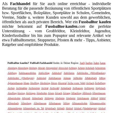
Als
Fachhandel
für Sie auch online erreichbar - individuelle
Beratung für die passende Bezäunung von öffentlichen Sportplätzen
bzw. Sportflächen, Bolzplätze, Sportplätze in Schulen, Gemeinden,
Vereine, Städte u. weitere Kunden sowohl aus dem gewerblichen,
öffentlichen als auch privaten Bereich. Wer ein
Fussballtor kaufen
möchte bekommt auf
Fussballtor-kaufen
.com
die perfekte
Unterstützung - vom Großfeldtor, Kleinfeldtor, Jugendtor,
Kinderfussballtor bis hin zum Popuptor und relevante Artikel wie
etwa Fußballtornetze, Stoppnetze, Pfosten & mehr - Tipps, Anbieter,
Ratgeber und empfohlene Produkte.
Fußballtor kaufen? Fußball-Fachhandel
finden in Deiner Region:
Aach
Aachen
Aalen
Aarau
Abenberg
Abensberg
Absberg
Abstatt
Abtsgmünd
Abtswind
Achberg
Achern
Achslach
Achstetten
Adelberg
Adelmannsfelden
Adelschlag
Adelsdorf
Adelsheim
Adelshofen (Mittelfranken)
Adelshofen (Oberbayern)
Adelsried
Adelzhausen
Adenau
Adlkofen
Affalterbach
Affing
Aglasterhausen
Aham
Aholfing
Aholming
Ahorn
Ahorntal
Aicha vorm Wald
Aichach
Aichelberg
Aichen
Aichhalden
Aichstetten
Aichtal
Aichwald
Aidenbach
Aidhausen
Aidlingen
Aiglsbach
Aindling
Ainring
Aislingen
Aiterhofen
Aitern
Aitrach
Aitrang
Albaching
Albbruck
Albershausen
Albertshofen
Albstadt
Aldersbach
Aldingen
Alerheim
Alesheim
Aletshausen
Alfdorf
Alfeld
Allensbach
Allersberg
Allershausen
Alleshausen
Alling
Allmannshofen
Allmannsweiler
Allmendingen
Allmersbach im Tal
Alpirsbach
Altbach
Altdorf
Altdorf (Niederbayern)
Altdorf