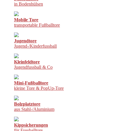
in Bodenhülsen
Mobile Tore
transportable Fußballtore
Jugendtore
Jugend-/Kinderfussball
Kleinfeldtore
Jugendfussball & Co
Mini-Fußballtore
kleine Tore & PopUp-Tore
Bolzplatztore
aus Stahl-/Aluminium
Kippsicherungen
für Fussballtore