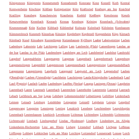
Königsmoos
Königstein
Konnersreuth
Konradsreuth
Konstanz
Konz
Konzell
Korb
Korntal
Kornwestheim
Kösching
Kößlarn
Kottgeisering
Kötz
Kraftisried
Kraiburg am Inn
Kraichtal
Krailling
Kranzberg
Krauchenwies
Krautheim
Krefeld
Kreßberg
Kressbronn
Kreuth
Kreuzwertheim
Krombach
Kronach
Kronau
Kronburg
Kröning
Krumbach (Schwaben)
Krummennaab
Krün
Kuchen
Kühbach
Kühlenthal
Kulmain
Kulmbach
Külsheim
Kumhausen
Kümmersbruck
Kunreuth
Künzelsau
Künzing
Kupferberg
Kupferzell
Kuppenheim
Küps
Kürnach
Kürnbach
Kusel
Küssaberg
Kusterdingen
Kutzenhausen
Kyllburg
Laaber
Laberweinting
Lachen
Ladenburg
Lahnstein
Lahr
Laichingen
Lalling
Lam
Lambrecht (Pfalz)
Lamerdingen
Landau an
der Isar
Landau in der Pfalz
Landensberg
Landsberg am Lech
Landsberied
Landshut
Landstuhl
Langdorf
Langenaltheim
Langenargen
Langenau
Langenbach
Langenbrettach
Langenburg
Langenenslingen
Langenfeld
Langenmosen
Langenneufnach
Langenpreising
Langensendelbach
Langenzenn
Langerringen
Langfurth
Langquaid
Langweid am Lech
Lappersdorf
Lauben
(Oberallgäu)
Lauben (Unterallgäu)
Lauchheim
Lauchringen
Lauda-Königshofen
Laudenbach
Lauf
Lauf (Pegnitz)
Laufach
Laufen
Laufenburg
Lauffen (Neckar)
Laugna
Lauingen (Donau)
Laupheim
Lautenbach
Lauter
Lauterach
Lauterbach
Lauterecken
Lauterhofen
Lauterstein
Lautertal
Lautrach
Lebach
Lechbruck am See
Legau
Lehrberg
Lehrensteinsfeld
Leibertingen
Leiblfing
Leidersbach
Leimen
Leinach
Leinburg
Leinfelden
Leingarten
Leinzell
Leipheim
Leipzig
Lengdorf
Lengenwang
Lenggries
Lenningen
Lenting
Lenzkirch
Leonberg
Leuchtenberg
Leupoldsgrün
Leutenbach
Leutershausen
Leutkirch
Leverkusen
Lichtenau
Lichtenberg
Lichtenfels
Lichtenstein
Lichtenwald
Limbach
Limburgerhof
Lindau (Bodensee)
Lindberg
Lindenberg im Allgäu
Linkenheim-Hochstetten
Linz am Rhein
Lisberg
Litzendorf
Lobbach
Löchgau
Loffenau
Löffingen
Lohberg
Lohkirchen
Lohr am Main
Loiching
Loitzendorf
Lonnerstadt
Lonsee
Lorch