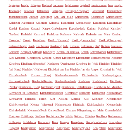
Ispringen
Issigau
Ittlingen
Itzgrund
Jachenau
Jagsthausen
Jagstzell
Jandelsbrunn
Jena
Jengen
Jesenwang
Jestetten
Jettenbach
Jettingen
Jettingen-Scheppach
Jetzendorf
Johannesberg
Johanniskirchen
Julbach
Jungingen
Kahl am Main
Kaisersbach
Kaisersesch
Kaiserslautern
Kaisheim
Kalchreuth
Kallmünz
Kaltental
Kammeltal
Kammerstein
Kammlach
Kämpfelbach
Kandel
Kandern
Kanzach
Kappel-Grafenhausen
Kappelrodeck
Karbach
Karlsbad
Karlsdorf-
Neuthard
Karlsfeld
Karlshuld
Karlskron
Karlsruhe
Karlstadt
Karlstein am Main
Karsbach
Kasendorf
Kassel
Kastellaun
Kastl (Kemnath)
Kastl (Lauterachtal)
Kastl (Oberbayern)
Katzenelnbogen
Kaub
Kaufbeuren
Kaufering
Kehl
Kelheim
Kellmünz (Iller)
Keltern
Kemmern
Kemnath
Kempten (Allgäu)
Kenzingen
Kernen im Remstal
Ketsch
Kettershausen
Kiefersfelden
Kiel
Kienberg
Kieselbronn
Kinding
Kinsau
Kipfenberg
Kippenheim
Kirchanschöring
Kirchardt
Kirchberg
Kirchberg (Hunsrück)
Kirchberg (Oberbayern)
Kirchberg im Wald
Kirchdorf
Kirchdorf
(bei Haag)
Kirchdorf (Hallertau)
Kirchdorf am Inn
Kirchdorf an der Amper
Kirchdorf im Wald
Kirchehrenbach
Kirchen (Sieg)
Kirchendemenreuth
Kirchenlamitz
Kirchenpingarten
Kirchensittenbach
Kirchentellinsfurt
Kirchenthumbach
Kirchham
Kirchhaslach
Kirchheim
(Neckar)
Kirchheim (Ries)
Kirchheim (Teck)
Kirchheim (Unterfranken)
Kirchheim bei München
Kirchheim in Schwaben
Kirchheimbolanden
Kirchlauter
Kirchroth
Kirchseeon
Kirchweidach
Kirchzarten
Kirchzell
Kirkel
Kirn
Kissing
Kißlegg
Kist
Kitzingen
Kleinaitingen
Kleinblittersdorf
Kleines Wiesental
Kleinheubach
Kleinkahl
Kleinlangheim
Kleinostheim
Kleinrinderfeld
Kleinsendelbach
Kleinwallstadt
Klettgau
Klingenberg am Main
Klosterlechfeld
Knetzgau
Knittlingen
Koblenz
Kochel am See
Köditz
Ködnitz
Köfering
Kohlberg
Kolbermoor
Kolbingen
Kolitzheim
Kollnburg
Köln
Köngen
Königheim
Königsbach-Stein
Königsberg
(Bayern)
Königsbronn
Königsbrunn
Königsdorf
Königseggwald
Königsfeld
Königsheim