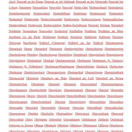
Aisch
Neustadt an der Donau
Neustadt an der Waldnaab
Neustadt an der Weinstraße
Neustadt bei
Coburg
Neustetten
Neutraubling
Neuweiler
Neuwied
Nieder-Olm
Niederaichbach
Niederalteich
Niederbergkirchen
Niedereschach
Niederfüllbach
Niederlauer
Niedermurach
Niedernberg
Niedernhall
Niederrieden
Niederschönenfeld
Niederstetten
Niederstotzingen
Niedertaufkirchen
Niederviehbach
Niederwerrn
Niederwinkling
Niefern-Öschelbronn
Nierstein
Nittenau
Nittendorf
Nohfelden
Nonnenhorn
Nonnweiler
Nordendorf
Nordhalben
Nordheim
Nordheim am Main
Nordheim vor der Rhön
Nördlingen
Nordrach
Notzingen
Nüdlingen
Nufringen
Nürnberg
Nürtingen
Nusplingen
Nußdorf (Chiemgau)
Nußdorf am Inn
Nußloch
Oberammergau
Oberasbach
Oberau
Oberaudorf
Oberaurach
Oberbergkirchen
Oberboihingen
Oberdachstetten
Oberderdingen
Oberding
Oberdischingen
Oberdolling
Oberelsbach
Obergriesbach
Obergröningen
Obergünzburg
Oberhaching
Oberhaid
Oberharmersbach
Oberhausen
Oberhausen (b. Neuburg)
Oberhausen (b. Peißenberg)
Oberhausen-Rheinhausen
Oberickelsheim
Oberkirch
Oberkochen
Oberkotzau
Oberleichtersbach
Obermaiselstein
Obermarchtal
Obermeitingen
Obermichelbach
Obermoschel
Obernbreit
Obernburg am Main
Oberndorf am Lech
Oberndorf am Neckar
Oberneukirchen
Obernheim
Obernzell
Obernzenn
Oberostendorf
Oberottmarshausen
Oberpframmern
Oberpleichfeld
Oberpöring
Oberreichenbach
Oberreute
Oberried
Oberrieden
Oberriexingen
Oberrot
Oberroth
Oberscheinfeld
Oberschleißheim
Oberschneiding
Oberschönegg
Oberschwarzach
Oberschweinbach
Obersinn
Obersöchering
Obersontheim
Oberstadion
Oberstaufen
Oberstdorf
Oberstenfeld
Oberstreu
Obersulm
Obersüßbach
Obertaufkirchen
Oberteuringen
Oberthal
Oberthulba
Obertraubling
Obertrubach
Oberviechtach
Oberwesel
Oberwolfach
Obing
Obrigheim
Ochsenfurt
Ochsenhausen
Odelzhausen
Oedheim
Oerlenbach
Oettingen in Bayern
Offenau
Offenbach
Offenberg
Offenburg
Offenhausen
Offingen
Ofterdingen
Ofterschwang
Oftersheim
Oggelshausen
Ohlsbach
Ohlstadt
Ohmden
Öhningen
Ohrenbach