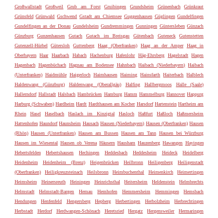
Großwallstadt
Großweil
Grub am Forst
Gruibingen
Grundsheim
Grünenbach
Grünkraut
Grünsfeld
Grünwald
Gschwend
Gstadt am Chiemsee
Guggenhausen
Güglingen
Gundelfingen
Gundelfingen an der Donau
Gundelsheim
Gundremmingen
Gunningen
Güntersleben
Günzach
Günzburg
Gunzenhausen
Gutach
Gutach im Breisgau
Gütenbach
Guteneck
Gutenstetten
Gutenzell-Hürbel
Gütersloh
Guttenberg
Haag (Oberfranken)
Haag an der Amper
Haag in
Oberbayern
Haar
Haarbach
Habach
Hachenburg
Hafenlohr
Häg-Ehrsberg
Hagelstadt
Hagen
Hagenbach
Hagenbüchach
Hagnau am Bodensee
Hahnbach
Haibach (Niederbayern)
Haibach
(Unterfranken)
Haidmühle
Haigerloch
Haimhausen
Haiming
Hainsfarth
Haiterbach
Halblech
Haldenwang (Günzburg)
Haldenwang (Oberallgäu)
Halfing
Hallbergmoos
Halle (Saale)
Hallerndorf
Hallstadt
Halsbach
Hambrücken
Hamburg
Hamm
Hammelburg
Hannover
Happurg
Harburg (Schwaben)
Hardheim
Hardt
Hardthausen am Kocher
Harsdorf
Hartenstein
Hartheim am
Rhein
Hasel
Haselbach
Haslach im Kinzigtal
Hasloch
Haßfurt
Haßloch
Haßmersheim
Hattenhofen
Haundorf
Haunsheim
Hausach
Hausen (Niederbayern)
Hausen (Oberfranken)
Hausen
(Rhön)
Hausen (Unterfranken)
Hausen am Bussen
Hausen am Tann
Hausen bei Würzburg
Hausen im Wiesental
Hausen ob Verena
Häusern
Hausham
Hauzenberg
Hawangen
Hayingen
Hebertsfelden
Hebertshausen
Hechingen
Heddesbach
Heddesheim
Heideck
Heidelberg
Heidenheim
Heidenheim (Brenz)
Heigenbrücken
Heilbronn
Heiligenberg
Heiligenstadt
(Oberfranken)
Heiligkreuzsteinach
Heilsbronn
Heimbuchenthal
Heimenkirch
Heimertingen
Heimsheim
Heinersreuth
Heiningen
Heinrichsthal
Heitersheim
Heldenstein
Helmbrechts
Helmstadt
Helmstadt-Bargen
Hemau
Hemhofen
Hemmersheim
Hemmingen
Hemsbach
Hendungen
Henfenfeld
Hengersberg
Hepberg
Herbertingen
Herbolzheim
Herbrechtingen
Herbstadt
Herdorf
Herdwangen-Schönach
Heretsried
Hergatz
Hergensweiler
Hermaringen