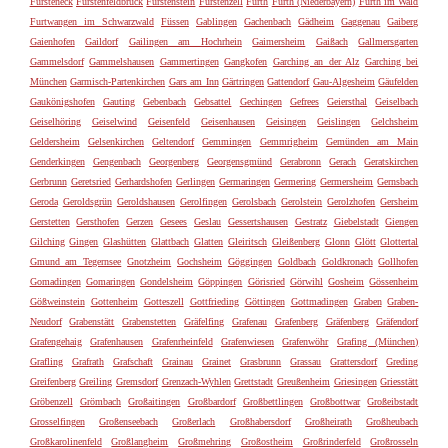
Fürsteneck
Fürstenfeldbruck
Fürstenstein
Fürstenzell
Fürth
Furth (Niederbayern)
Furth im Wald
Furtwangen im Schwarzwald
Füssen
Gablingen
Gachenbach
Gädheim
Gaggenau
Gaiberg
Gaienhofen
Gaildorf
Gailingen am Hochrhein
Gaimersheim
Gaißach
Gallmersgarten
Gammelsdorf
Gammelshausen
Gammertingen
Gangkofen
Garching an der Alz
Garching bei
München
Garmisch-Partenkirchen
Gars am Inn
Gärtringen
Gattendorf
Gau-Algesheim
Gäufelden
Gaukönigshofen
Gauting
Gebenbach
Gebsattel
Gechingen
Gefrees
Geiersthal
Geiselbach
Geiselhöring
Geiselwind
Geisenfeld
Geisenhausen
Geisingen
Geislingen
Gelchsheim
Geldersheim
Gelsenkirchen
Geltendorf
Gemmingen
Gemmrigheim
Gemünden am Main
Genderkingen
Gengenbach
Georgenberg
Georgensgmünd
Gerabronn
Gerach
Geratskirchen
Gerbrunn
Geretsried
Gerhardshofen
Gerlingen
Germaringen
Germering
Germersheim
Gernsbach
Geroda
Geroldsgrün
Geroldshausen
Gerolfingen
Gerolsbach
Gerolstein
Gerolzhofen
Gersheim
Gerstetten
Gersthofen
Gerzen
Gesees
Geslau
Gessertshausen
Gestratz
Giebelstadt
Giengen
Gilching
Gingen
Glashütten
Glattbach
Glatten
Gleiritsch
Gleißenberg
Glonn
Glött
Glottertal
Gmund am Tegernsee
Gnotzheim
Gochsheim
Göggingen
Goldbach
Goldkronach
Gollhofen
Gomadingen
Gomaringen
Gondelsheim
Göppingen
Görisried
Görwihl
Gosheim
Gössenheim
Gößweinstein
Gottenheim
Gotteszell
Gottfrieding
Göttingen
Gottmadingen
Graben
Graben-
Neudorf
Grabenstätt
Grabenstetten
Gräfelfing
Grafenau
Grafenberg
Gräfenberg
Gräfendorf
Grafengehaig
Grafenhausen
Grafenrheinfeld
Grafenwiesen
Grafenwöhr
Grafing (München)
Grafling
Grafrath
Grafschaft
Grainau
Grainet
Grasbrunn
Grassau
Grattersdorf
Greding
Greifenberg
Greiling
Gremsdorf
Grenzach-Wyhlen
Grettstadt
Greußenheim
Griesingen
Griesstätt
Gröbenzell
Grömbach
Großaitingen
Großbardorf
Großbettlingen
Großbottwar
Großeibstadt
Grosselfingen
Großenseebach
Großerlach
Großhabersdorf
Großheirath
Großheubach
Großkarolinenfeld
Großlangheim
Großmehring
Großostheim
Großrinderfeld
Großrosseln