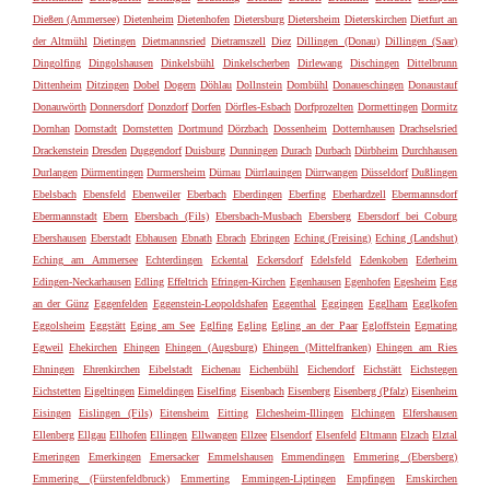
Dießen (Ammersee)
Dietenheim
Dietenhofen
Dietersburg
Dietersheim
Dieterskirchen
Dietfurt an
der Altmühl
Dietingen
Dietmannsried
Dietramszell
Diez
Dillingen (Donau)
Dillingen (Saar)
Dingolfing
Dingolshausen
Dinkelsbühl
Dinkelscherben
Dirlewang
Dischingen
Dittelbrunn
Dittenheim
Ditzingen
Dobel
Dogern
Döhlau
Dollnstein
Dombühl
Donaueschingen
Donaustauf
Donauwörth
Donnersdorf
Donzdorf
Dorfen
Dörfles-Esbach
Dorfprozelten
Dormettingen
Dormitz
Dornhan
Dornstadt
Dornstetten
Dortmund
Dörzbach
Dossenheim
Dotternhausen
Drachselsried
Drackenstein
Dresden
Duggendorf
Duisburg
Dunningen
Durach
Durbach
Dürbheim
Durchhausen
Durlangen
Dürmentingen
Durmersheim
Dürnau
Dürrlauingen
Dürrwangen
Düsseldorf
Dußlingen
Ebelsbach
Ebensfeld
Ebenweiler
Eberbach
Eberdingen
Eberfing
Eberhardzell
Ebermannsdorf
Ebermannstadt
Ebern
Ebersbach (Fils)
Ebersbach-Musbach
Ebersberg
Ebersdorf bei Coburg
Ebershausen
Eberstadt
Ebhausen
Ebnath
Ebrach
Ebringen
Eching (Freising)
Eching (Landshut)
Eching am Ammersee
Echterdingen
Eckental
Eckersdorf
Edelsfeld
Edenkoben
Ederheim
Edingen-Neckarhausen
Edling
Effeltrich
Efringen-Kirchen
Egenhausen
Egenhofen
Egesheim
Egg
an der Günz
Eggenfelden
Eggenstein-Leopoldshafen
Eggenthal
Eggingen
Egglham
Egglkofen
Eggolsheim
Eggstätt
Eging am See
Eglfing
Egling
Egling an der Paar
Egloffstein
Egmating
Egweil
Ehekirchen
Ehingen
Ehingen (Augsburg)
Ehingen (Mittelfranken)
Ehingen am Ries
Ehningen
Ehrenkirchen
Eibelstadt
Eichenau
Eichenbühl
Eichendorf
Eichstätt
Eichstegen
Eichstetten
Eigeltingen
Eimeldingen
Eiselfing
Eisenbach
Eisenberg
Eisenberg (Pfalz)
Eisenheim
Eisingen
Eislingen (Fils)
Eitensheim
Eitting
Elchesheim-Illingen
Elchingen
Elfershausen
Ellenberg
Ellgau
Ellhofen
Ellingen
Ellwangen
Ellzee
Elsendorf
Elsenfeld
Eltmann
Elzach
Elztal
Emeringen
Emerkingen
Emersacker
Emmelshausen
Emmendingen
Emmering (Ebersberg)
Emmering (Fürstenfeldbruck)
Emmerting
Emmingen-Liptingen
Empfingen
Emskirchen