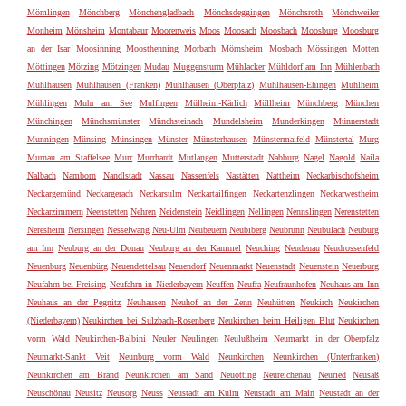
Mömlingen
Mönchberg
Mönchengladbach
Mönchsdeggingen
Mönchsroth
Mönchweiler
Monheim
Mönsheim
Montabaur
Moorenweis
Moos
Moosach
Moosbach
Moosburg
Moosburg
an der Isar
Moosinning
Moosthenning
Morbach
Mörnsheim
Mosbach
Mössingen
Motten
Möttingen
Mötzing
Mötzingen
Mudau
Muggensturm
Mühlacker
Mühldorf am Inn
Mühlenbach
Mühlhausen
Mühlhausen (Franken)
Mühlhausen (Oberpfalz)
Mühlhausen-Ehingen
Mühlheim
Mühlingen
Muhr am See
Mulfingen
Mülheim-Kärlich
Müllheim
Münchberg
München
Münchingen
Münchsmünster
Münchsteinach
Mundelsheim
Munderkingen
Münnerstadt
Munningen
Münsing
Münsingen
Münster
Münsterhausen
Münstermaifeld
Münstertal
Murg
Murnau am Staffelsee
Murr
Murrhardt
Mutlangen
Mutterstadt
Nabburg
Nagel
Nagold
Naila
Nalbach
Namborn
Nandlstadt
Nassau
Nassenfels
Nastätten
Nattheim
Neckarbischofsheim
Neckargemünd
Neckargerach
Neckarsulm
Neckartailfingen
Neckartenzlingen
Neckarwestheim
Neckarzimmern
Neenstetten
Nehren
Neidenstein
Neidlingen
Nellingen
Nennslingen
Nerenstetten
Neresheim
Nersingen
Nesselwang
Neu-Ulm
Neubeuern
Neubiberg
Neubrunn
Neubulach
Neuburg
am Inn
Neuburg an der Donau
Neuburg an der Kammel
Neuching
Neudenau
Neudrossenfeld
Neuenburg
Neuenbürg
Neuendettelsau
Neuendorf
Neuenmarkt
Neuenstadt
Neuenstein
Neuerburg
Neufahrn bei Freising
Neufahrn in Niederbayern
Neuffen
Neufra
Neufraunhofen
Neuhaus am Inn
Neuhaus an der Pegnitz
Neuhausen
Neuhof an der Zenn
Neuhütten
Neukirch
Neukirchen
(Niederbayern)
Neukirchen bei Sulzbach-Rosenberg
Neukirchen beim Heiligen Blut
Neukirchen
vorm Wald
Neukirchen-Balbini
Neuler
Neulingen
Neulußheim
Neumarkt in der Oberpfalz
Neumarkt-Sankt Veit
Neunburg vorm Wald
Neunkirchen
Neunkirchen (Unterfranken)
Neunkirchen am Brand
Neunkirchen am Sand
Neuötting
Neureichenau
Neuried
Neusäß
Neuschönau
Neusitz
Neusorg
Neuss
Neustadt am Kulm
Neustadt am Main
Neustadt an der