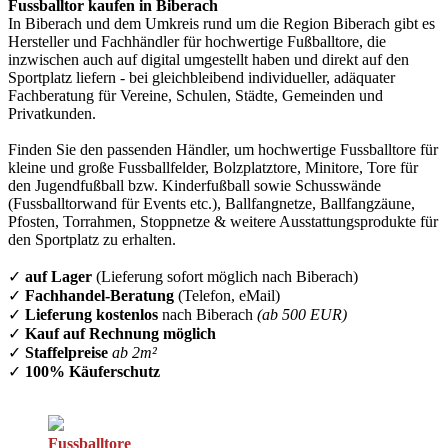
Fussballtor kaufen in Biberach
In Biberach und dem Umkreis rund um die Region Biberach gibt es
Hersteller und Fachhändler für hochwertige Fußballtore, die
inzwischen auch auf digital umgestellt haben und direkt auf den
Sportplatz liefern - bei gleichbleibend individueller, adäquater
Fachberatung für Vereine, Schulen, Städte, Gemeinden und
Privatkunden.
Finden Sie den passenden Händler, um hochwertige Fussballtore für
kleine und große Fussballfelder, Bolzplatztore, Minitore, Tore für
den Jugendfußball bzw. Kinderfußball sowie Schusswände
(Fussballtorwand für Events etc.), Ballfangnetze, Ballfangzäune,
Pfosten, Torrahmen, Stoppnetze & weitere Ausstattungsprodukte für
den Sportplatz zu erhalten.
✓
auf Lager
(Lieferung sofort möglich nach Biberach)
✓
Fachhandel-Beratung
(Telefon, eMail)
✓
Lieferung kostenlos
nach Biberach
(ab 500 EUR)
✓
Kauf auf Rechnung möglich
✓
Staffelpreise
ab 2m²
✓
100% Käuferschutz
Fussballtore