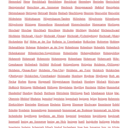
Hermeskeil
Herne
Heroldsbach
Heroldsberg
Heroldstatt
Herrenberg
Herrieden
Herrischried
Herrngiersdorf
Herrsching am Ammersee
Hersbruck
Herzogenaurach
Heßdorf
Hessigheim
Hettenshausen
Hettingen
Hettstadt
Hetzles
Heubach
Heuchlingen
Heustreu
Heusweiler
Heuweiler
Hildesheim
Hildrizhausen
Hilgertshausen-Tandern
Hillesheim
Hilpoltstein
Hiltenfingen
Hiltpoltstein
Hilzingen
Himmelkron
Himmelstadt
Hinterschmiding
Hinterzarten
Hirrlingen
Hirschaid
Hirschau
Hirschbach
Hirschberg
Hitzhofen
Höchberg
Hochdorf
Höchenschwand
Höchheim
Höchstadt (Aisch)
Höchstädt (Donau)
Höchstädt (Fichtelgebirge)
Hochstadt (Main)
Hockenheim
Hof
Höfen an der Enz
Hofheim in Unterfranken
Hofkirchen
Hofstetten
Hohberg
Hohenaltheim
Hohenau
Hohenberg an der Eger
Hohenbrunn
Hohenburg
Hohenfels
Hohenfurch
Hohenkammer
Höhenkirchen-Siegertsbrunn
Hohenlinden
Hohenpeißenberg
Hohenpolding
Hohenroth
Hohenstadt
Hohenstein
Hohentengen
Hohenthann
Hohenwart
Hohenwarth
Höhr-
Grenzhausen
Hollenbach
Hollfeld
Hollstadt
Holzgerlingen
Holzgünz
Holzheim (Dillingen)
Holzheim (Donau-Ries)
Holzheim (Neu-Ulm)
Holzheim am Forst
Holzkirch
Holzkirchen
(Oberbayern)
Holzkirchen (Unterfranken)
Holzmaden
Homburg
Hopferau
Höpfingen
Horb am
Neckar
Horben
Horgau
Horgenzell
Hörgertshausen
Hornbach
Hornberg
Hösbach
Höslwang
Hoßkirch
Höttingen
Hüffenhardt
Hüfingen
Hügelsheim
Huglfing
Huisheim
Hülben
Hummeltal
Hunderdorf
Hunding
Hurlach
Hutthurm
Hüttisheim
Hüttlingen
Ibach
Ichenhausen
Icking
Idar-
Oberstein
Iffeldorf
Iffezheim
Igensdorf
Igersheim
Iggensbach
Iggingen
Igling
Ihringen
Ihrlerstein
Illerkirchberg
Illerrieden
Illertissen
Illesheim
Illingen
Illmensee
Illschwang
Ilmmünster
Ilsfeld
Ilshofen
Ilvesheim
Immendingen
Immenreuth
Immenstaad am Bodensee
Immenstadt im Allgäu
Inchenhofen
Ingelfingen
Ingelheim am Rhein
Ingenried
Ingersheim
Ingoldingen
Ingolstadt
Innernzell
Inning am Ammersee
Inning am Holz
Insingen
Inzell
Inzigkofen
Inzlingen
Iphofen
Ippesheim
Ipsheim
Irchenrieth
Irlbach
Irndorf
Irschenberg
Irsee
Isen
Ismaning
Isny im Allgäu