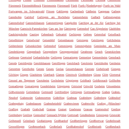
Fürsteneck
Fürstenfeldbruck
Fürstenstein
Fürstenzell
Fürth
Furth (Niederbayern)
Furth im Wald
Furtwangen im Schwarzwald
Füssen
Gablingen
Gachenbach
Gädheim
Gaggenau
Gaiberg
Gaienhofen
Gaildorf
Gailingen am Hochrhein
Gaimersheim
Gaißach
Gallmersgarten
Gammelsdorf
Gammelshausen
Gammertingen
Gangkofen
Garching an der Alz
Garching bei
München
Garmisch-Partenkirchen
Gars am Inn
Gärtringen
Gattendorf
Gau-Algesheim
Gäufelden
Gaukönigshofen
Gauting
Gebenbach
Gebsattel
Gechingen
Gefrees
Geiersthal
Geiselbach
Geiselhöring
Geiselwind
Geisenfeld
Geisenhausen
Geisingen
Geislingen
Gelchsheim
Geldersheim
Gelsenkirchen
Geltendorf
Gemmingen
Gemmrigheim
Gemünden am Main
Genderkingen
Gengenbach
Georgenberg
Georgensgmünd
Gerabronn
Gerach
Geratskirchen
Gerbrunn
Geretsried
Gerhardshofen
Gerlingen
Germaringen
Germering
Germersheim
Gernsbach
Geroda
Geroldsgrün
Geroldshausen
Gerolfingen
Gerolsbach
Gerolstein
Gerolzhofen
Gersheim
Gerstetten
Gersthofen
Gerzen
Gesees
Geslau
Gessertshausen
Gestratz
Giebelstadt
Giengen
Gilching
Gingen
Glashütten
Glattbach
Glatten
Gleiritsch
Gleißenberg
Glonn
Glött
Glottertal
Gmund am Tegernsee
Gnotzheim
Gochsheim
Göggingen
Goldbach
Goldkronach
Gollhofen
Gomadingen
Gomaringen
Gondelsheim
Göppingen
Görisried
Görwihl
Gosheim
Gössenheim
Gößweinstein
Gottenheim
Gotteszell
Gottfrieding
Göttingen
Gottmadingen
Graben
Graben-
Neudorf
Grabenstätt
Grabenstetten
Gräfelfing
Grafenau
Grafenberg
Gräfenberg
Gräfendorf
Grafengehaig
Grafenhausen
Grafenrheinfeld
Grafenwiesen
Grafenwöhr
Grafing (München)
Grafling
Grafrath
Grafschaft
Grainau
Grainet
Grasbrunn
Grassau
Grattersdorf
Greding
Greifenberg
Greiling
Gremsdorf
Grenzach-Wyhlen
Grettstadt
Greußenheim
Griesingen
Griesstätt
Gröbenzell
Grömbach
Großaitingen
Großbardorf
Großbettlingen
Großbottwar
Großeibstadt
Grosselfingen
Großenseebach
Großerlach
Großhabersdorf
Großheirath
Großheubach