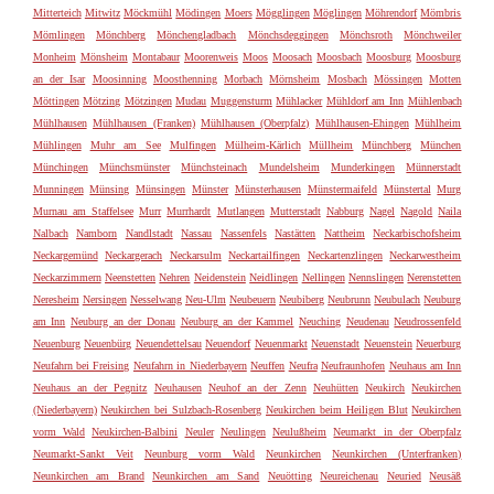
Mitterteich
Mitwitz
Möckmühl
Mödingen
Moers
Mögglingen
Möglingen
Möhrendorf
Mömbris
Mömlingen
Mönchberg
Mönchengladbach
Mönchsdeggingen
Mönchsroth
Mönchweiler
Monheim
Mönsheim
Montabaur
Moorenweis
Moos
Moosach
Moosbach
Moosburg
Moosburg
an der Isar
Moosinning
Moosthenning
Morbach
Mörnsheim
Mosbach
Mössingen
Motten
Möttingen
Mötzing
Mötzingen
Mudau
Muggensturm
Mühlacker
Mühldorf am Inn
Mühlenbach
Mühlhausen
Mühlhausen (Franken)
Mühlhausen (Oberpfalz)
Mühlhausen-Ehingen
Mühlheim
Mühlingen
Muhr am See
Mulfingen
Mülheim-Kärlich
Müllheim
Münchberg
München
Münchingen
Münchsmünster
Münchsteinach
Mundelsheim
Munderkingen
Münnerstadt
Munningen
Münsing
Münsingen
Münster
Münsterhausen
Münstermaifeld
Münstertal
Murg
Murnau am Staffelsee
Murr
Murrhardt
Mutlangen
Mutterstadt
Nabburg
Nagel
Nagold
Naila
Nalbach
Namborn
Nandlstadt
Nassau
Nassenfels
Nastätten
Nattheim
Neckarbischofsheim
Neckargemünd
Neckargerach
Neckarsulm
Neckartailfingen
Neckartenzlingen
Neckarwestheim
Neckarzimmern
Neenstetten
Nehren
Neidenstein
Neidlingen
Nellingen
Nennslingen
Nerenstetten
Neresheim
Nersingen
Nesselwang
Neu-Ulm
Neubeuern
Neubiberg
Neubrunn
Neubulach
Neuburg
am Inn
Neuburg an der Donau
Neuburg an der Kammel
Neuching
Neudenau
Neudrossenfeld
Neuenburg
Neuenbürg
Neuendettelsau
Neuendorf
Neuenmarkt
Neuenstadt
Neuenstein
Neuerburg
Neufahrn bei Freising
Neufahrn in Niederbayern
Neuffen
Neufra
Neufraunhofen
Neuhaus am Inn
Neuhaus an der Pegnitz
Neuhausen
Neuhof an der Zenn
Neuhütten
Neukirch
Neukirchen
(Niederbayern)
Neukirchen bei Sulzbach-Rosenberg
Neukirchen beim Heiligen Blut
Neukirchen
vorm Wald
Neukirchen-Balbini
Neuler
Neulingen
Neulußheim
Neumarkt in der Oberpfalz
Neumarkt-Sankt Veit
Neunburg vorm Wald
Neunkirchen
Neunkirchen (Unterfranken)
Neunkirchen am Brand
Neunkirchen am Sand
Neuötting
Neureichenau
Neuried
Neusäß