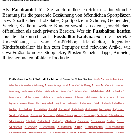
Als
Fachhandel
für Sie auch online erreichbar - individuelle
Beratung für die passende Bezäunung von öffentlichen Sportplätzen
bzw. Sportflächen, Bolzplätze, Sportplätze in Schulen, Gemeinden,
Vereine, Städte u. weitere Kunden sowohl aus dem gewerblichen,
öffentlichen als auch privaten Bereich. Wer ein
Fussballtor kaufen
möchte bekommt auf
Fussballtor-kaufen
.com
die perfekte
Unterstützung - vom Großfeldtor, Kleinfeldtor, Jugendtor,
Kinderfussballtor bis hin zum Popuptor und relevante Artikel wie
etwa Fußballtornetze, Stoppnetze, Pfosten & mehr - Tipps, Anbieter,
Ratgeber und empfohlene Produkte.
Fußballtor kaufen? Fußball-Fachhandel
finden in Deiner Region:
Aach
Aachen
Aalen
Aarau
Abenberg
Abensberg
Absberg
Abstatt
Abtsgmünd
Abtswind
Achberg
Achern
Achslach
Achstetten
Adelberg
Adelmannsfelden
Adelschlag
Adelsdorf
Adelsheim
Adelshofen (Mittelfranken)
Adelshofen (Oberbayern)
Adelsried
Adelzhausen
Adenau
Adlkofen
Affalterbach
Affing
Aglasterhausen
Aham
Aholfing
Aholming
Ahorn
Ahorntal
Aicha vorm Wald
Aichach
Aichelberg
Aichen
Aichhalden
Aichstetten
Aichtal
Aichwald
Aidenbach
Aidhausen
Aidlingen
Aiglsbach
Aindling
Ainring
Aislingen
Aiterhofen
Aitern
Aitrach
Aitrang
Albaching
Albbruck
Albershausen
Albertshofen
Albstadt
Aldersbach
Aldingen
Alerheim
Alesheim
Aletshausen
Alfdorf
Alfeld
Allensbach
Allersberg
Allershausen
Alleshausen
Alling
Allmannshofen
Allmannsweiler
Allmendingen
Allmersbach im Tal
Alpirsbach
Altbach
Altdorf
Altdorf (Niederbayern)
Altdorf