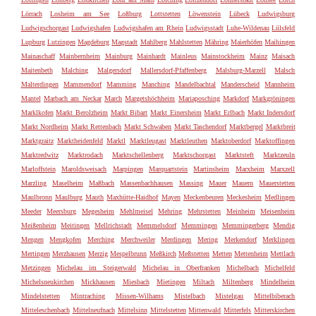
Lörrach
Losheim am See
Loßburg
Lottstetten
Löwenstein
Lübeck
Ludwigsburg
Ludwigschorgast
Ludwigshafen
Ludwigshafen am Rhein
Ludwigsstadt
Luhe-Wildenau
Lülsfeld
Lupburg
Lutzingen
Magdeburg
Magstadt
Mahlberg
Mahlstetten
Mähring
Maierhöfen
Maihingen
Mainaschaff
Mainbernheim
Mainburg
Mainhardt
Mainleus
Mainstockheim
Mainz
Maisach
Maitenbeth
Malching
Malgersdorf
Mallersdorf-Pfaffenberg
Malsburg-Marzell
Malsch
Malterdingen
Mammendorf
Mamming
Manching
Mandelbachtal
Manderscheid
Mannheim
Mantel
Marbach am Neckar
March
Margetshöchheim
Mariaposching
Markdorf
Markgröningen
Marklkofen
Markt Berolzheim
Markt Bibart
Markt Einersheim
Markt Erlbach
Markt Indersdorf
Markt Nordheim
Markt Rettenbach
Markt Schwaben
Markt Taschendorf
Marktbergel
Marktbreit
Marktgraitz
Marktheidenfeld
Marktl
Marktleugast
Marktleuthen
Marktoberdorf
Marktoffingen
Marktredwitz
Marktrodach
Marktschellenberg
Marktschorgast
Marktsteft
Marktzeuln
Marloffstein
Maroldsweisach
Marpingen
Marquartstein
Martinsheim
Marxheim
Marxzell
Marzling
Maselheim
Maßbach
Massenbachhausen
Massing
Mauer
Mauern
Mauerstetten
Maulbronn
Maulburg
Mauth
Maxhütte-Haidhof
Mayen
Meckenbeuren
Meckesheim
Medlingen
Meeder
Meersburg
Megesheim
Mehlmeisel
Mehring
Mehrstetten
Meinheim
Meisenheim
Meißenheim
Meitingen
Mellrichstadt
Memmelsdorf
Memmingen
Memmingerberg
Mendig
Mengen
Mengkofen
Merching
Merchweiler
Merdingen
Mering
Merkendorf
Merklingen
Mertingen
Merzhausen
Merzig
Mespelbrunn
Meßkirch
Meßstetten
Metten
Mettenheim
Mettlach
Metzingen
Michelau im Steigerwald
Michelau in Oberfranken
Michelbach
Michelfeld
Michelsneukirchen
Mickhausen
Miesbach
Mietingen
Miltach
Miltenberg
Mindelheim
Mindelstetten
Mintraching
Missen-Wilhams
Mistelbach
Mistelgau
Mittelbiberach
Mitteleschenbach
Mittelneufnach
Mittelsinn
Mittelstetten
Mittenwald
Mitterfels
Mitterskirchen