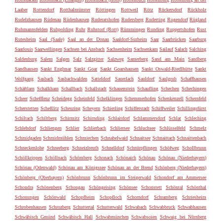
Laaber
Rottendorf
Rotthalmünster
Röttingen
Rottweil
Rötz
Rückersdorf
Rückholz
Rudelzhausen
Rüdenau
Rüdenhausen
Ruderatshofen
Rudersberg
Ruderting
Rugendorf
Rügland
Ruhmannsfelden
Ruhpolding
Ruhr
Ruhstorf (Rott)
Rümmingen
Runding
Ruppertshofen
Rust
Rutesheim
Saal (Saale)
Saal an der Donau
Saaldorf-Surheim
Saar
Saarbrücken
Saarburg
Saarlouis
Saarwellingen
Sachsen bei Ansbach
Sachsenheim
Sachsenkam
Sailauf
Salach
Salching
Saldenburg
Salem
Salgen
Salz
Salzgitter
Salzweg
Samerberg
Sand am Main
Sandberg
Sandhausen
Sankt Englmar
Sankt Goar
Sankt Goarshausen
Sankt Oswald-Riedlhütte
Sankt
Wolfgang
Sasbach
Sasbachwalden
Satteldorf
Sauerlach
Sauldorf
Saulgrub
Schaffhausen
Schäftlarn
Schalkham
Schallbach
Schallstadt
Schauenstein
Schaufling
Schechen
Schechingen
Scheer
Schefflenz
Scheidegg
Scheinfeld
Schelklingen
Schemmerhofen
Schenkenzell
Schernfeld
Scherstetten
Scheßlitz
Scheuring
Scheyern
Schierling
Schifferstadt
Schiffweiler
Schillingsfürst
Schiltach
Schiltberg
Schirmitz
Schirnding
Schlaitdorf
Schlammersdorf
Schlat
Schleching
Schlehdorf
Schliengen
Schlier
Schlierbach
Schliersee
Schluchsee
Schlüsselfeld
Schmelz
Schmidgaden
Schmidmühlen
Schmiechen
Schnabelwaid
Schnaitsee
Schnaittach
Schnaittenbach
Schneckenlohe
Schneeberg
Schneizlreuth
Schnelldorf
Schnürpflingen
Schöfweg
Schollbrunn
Schöllkrippen
Schöllnach
Schömberg
Schonach
Schönaich
Schönau
Schönau (Niederbayern)
Schönau (Odenwald)
Schönau am Königssee
Schönau an der Brend
Schönberg (Niederbayern)
Schönberg (Oberbayern)
Schönbrunn
Schönbrunn im Steigerwald
Schondorf am Ammersee
Schondra
Schönenberg
Schongau
Schöngeising
Schönsee
Schonstett
Schöntal
Schönthal
Schonungen
Schönwald
Schopfheim
Schopfloch
Schorndorf
Schramberg
Schriesheim
Schrobenhausen
Schrozberg
Schuttertal
Schutterwald
Schwabach
Schwabbruck
Schwabhausen
Schwäbisch Gmünd
Schwäbisch Hall
Schwabmünchen
Schwabsoien
Schwaig bei Nürnberg