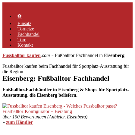
Zum
Menü
Inhalt
springen
⚽
Einsatz
Tornetze
Fachhandel
Tore
Kontakt
Fussballtor-kaufen
.com
» Fußballtor-Fachhandel in
Eisenberg
Fussballtor kaufen beim Fachhandel für Sportplatz-Ausstattung für
die Region
Eisenberg: Fußballtor-Fachhandel
Fußballtor-Fachhändler in Eisenberg & Shops für Sportplatz-
Ausstattung, die Eisenberg beliefern.
über 100 Bewertungen (Anbieter, Eisenberg)
»
zum Händler