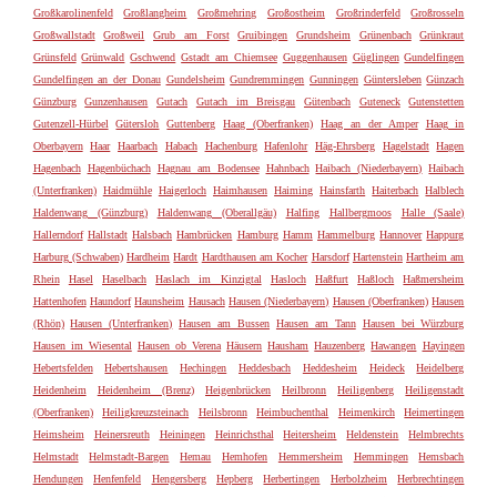
Großkarolinenfeld
Großlangheim
Großmehring
Großostheim
Großrinderfeld
Großrosseln
Großwallstadt
Großweil
Grub am Forst
Gruibingen
Grundsheim
Grünenbach
Grünkraut
Grünsfeld
Grünwald
Gschwend
Gstadt am Chiemsee
Guggenhausen
Güglingen
Gundelfingen
Gundelfingen an der Donau
Gundelsheim
Gundremmingen
Gunningen
Güntersleben
Günzach
Günzburg
Gunzenhausen
Gutach
Gutach im Breisgau
Gütenbach
Guteneck
Gutenstetten
Gutenzell-Hürbel
Gütersloh
Guttenberg
Haag (Oberfranken)
Haag an der Amper
Haag in
Oberbayern
Haar
Haarbach
Habach
Hachenburg
Hafenlohr
Häg-Ehrsberg
Hagelstadt
Hagen
Hagenbach
Hagenbüchach
Hagnau am Bodensee
Hahnbach
Haibach (Niederbayern)
Haibach
(Unterfranken)
Haidmühle
Haigerloch
Haimhausen
Haiming
Hainsfarth
Haiterbach
Halblech
Haldenwang (Günzburg)
Haldenwang (Oberallgäu)
Halfing
Hallbergmoos
Halle (Saale)
Hallerndorf
Hallstadt
Halsbach
Hambrücken
Hamburg
Hamm
Hammelburg
Hannover
Happurg
Harburg (Schwaben)
Hardheim
Hardt
Hardthausen am Kocher
Harsdorf
Hartenstein
Hartheim am
Rhein
Hasel
Haselbach
Haslach im Kinzigtal
Hasloch
Haßfurt
Haßloch
Haßmersheim
Hattenhofen
Haundorf
Haunsheim
Hausach
Hausen (Niederbayern)
Hausen (Oberfranken)
Hausen
(Rhön)
Hausen (Unterfranken)
Hausen am Bussen
Hausen am Tann
Hausen bei Würzburg
Hausen im Wiesental
Hausen ob Verena
Häusern
Hausham
Hauzenberg
Hawangen
Hayingen
Hebertsfelden
Hebertshausen
Hechingen
Heddesbach
Heddesheim
Heideck
Heidelberg
Heidenheim
Heidenheim (Brenz)
Heigenbrücken
Heilbronn
Heiligenberg
Heiligenstadt
(Oberfranken)
Heiligkreuzsteinach
Heilsbronn
Heimbuchenthal
Heimenkirch
Heimertingen
Heimsheim
Heinersreuth
Heiningen
Heinrichsthal
Heitersheim
Heldenstein
Helmbrechts
Helmstadt
Helmstadt-Bargen
Hemau
Hemhofen
Hemmersheim
Hemmingen
Hemsbach
Hendungen
Henfenfeld
Hengersberg
Hepberg
Herbertingen
Herbolzheim
Herbrechtingen