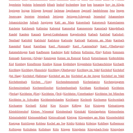
Ippesheim
Ipsheim
Irchenrieth
Irlbach
Irndorf
Irschenberg
Irsee
Isen
Ismaning
Isny im Allgäu
Ispringen
Issigau
Ittlingen
Itzgrund
Jachenau
Jagsthausen
Jagstzell
Jandelsbrunn
Jena
Jengen
Jesenwang
Jestetten
Jettenbach
Jettingen
Jettingen-Scheppach
Jetzendorf
Johannesberg
Johanniskirchen
Julbach
Jungingen
Kahl am Main
Kaisersbach
Kaisersesch
Kaiserslautern
Kaisheim
Kalchreuth
Kallmünz
Kaltental
Kammeltal
Kammerstein
Kammlach
Kämpfelbach
Kandel
Kandern
Kanzach
Kappel-Grafenhausen
Kappelrodeck
Karbach
Karlsbad
Karlsdorf-
Neuthard
Karlsfeld
Karlshuld
Karlskron
Karlsruhe
Karlstadt
Karlstein am Main
Karsbach
Kasendorf
Kassel
Kastellaun
Kastl (Kemnath)
Kastl (Lauterachtal)
Kastl (Oberbayern)
Katzenelnbogen
Kaub
Kaufbeuren
Kaufering
Kehl
Kelheim
Kellmünz (Iller)
Keltern
Kemmern
Kemnath
Kempten (Allgäu)
Kenzingen
Kernen im Remstal
Ketsch
Kettershausen
Kiefersfelden
Kiel
Kienberg
Kieselbronn
Kinding
Kinsau
Kipfenberg
Kippenheim
Kirchanschöring
Kirchardt
Kirchberg
Kirchberg (Hunsrück)
Kirchberg (Oberbayern)
Kirchberg im Wald
Kirchdorf
Kirchdorf
(bei Haag)
Kirchdorf (Hallertau)
Kirchdorf am Inn
Kirchdorf an der Amper
Kirchdorf im Wald
Kirchehrenbach
Kirchen (Sieg)
Kirchendemenreuth
Kirchenlamitz
Kirchenpingarten
Kirchensittenbach
Kirchentellinsfurt
Kirchenthumbach
Kirchham
Kirchhaslach
Kirchheim
(Neckar)
Kirchheim (Ries)
Kirchheim (Teck)
Kirchheim (Unterfranken)
Kirchheim bei München
Kirchheim in Schwaben
Kirchheimbolanden
Kirchlauter
Kirchroth
Kirchseeon
Kirchweidach
Kirchzarten
Kirchzell
Kirkel
Kirn
Kissing
Kißlegg
Kist
Kitzingen
Kleinaitingen
Kleinblittersdorf
Kleines Wiesental
Kleinheubach
Kleinkahl
Kleinlangheim
Kleinostheim
Kleinrinderfeld
Kleinsendelbach
Kleinwallstadt
Klettgau
Klingenberg am Main
Klosterlechfeld
Knetzgau
Knittlingen
Koblenz
Kochel am See
Köditz
Ködnitz
Köfering
Kohlberg
Kolbermoor
Kolbingen
Kolitzheim
Kollnburg
Köln
Köngen
Königheim
Königsbach-Stein
Königsberg