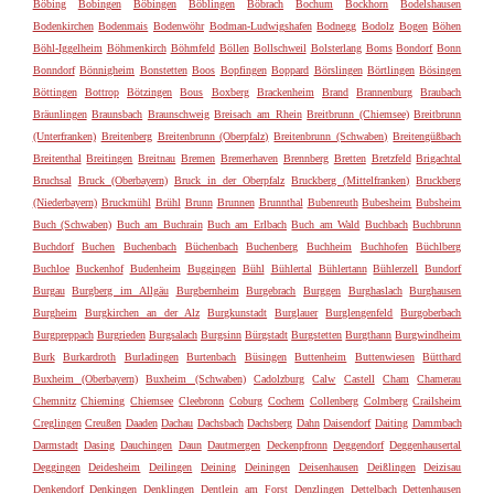
Böbing
Bobingen
Böbingen
Böblingen
Böbrach
Bochum
Bockhorn
Bodelshausen
Bodenkirchen
Bodenmais
Bodenwöhr
Bodman-Ludwigshafen
Bodnegg
Bodolz
Bogen
Böhen
Böhl-Iggelheim
Böhmenkirch
Böhmfeld
Böllen
Bollschweil
Bolsterlang
Boms
Bondorf
Bonn
Bonndorf
Bönnigheim
Bonstetten
Boos
Bopfingen
Boppard
Börslingen
Börtlingen
Bösingen
Böttingen
Bottrop
Bötzingen
Bous
Boxberg
Brackenheim
Brand
Brannenburg
Braubach
Bräunlingen
Braunsbach
Braunschweig
Breisach am Rhein
Breitbrunn (Chiemsee)
Breitbrunn
(Unterfranken)
Breitenberg
Breitenbrunn (Oberpfalz)
Breitenbrunn (Schwaben)
Breitengüßbach
Breitenthal
Breitingen
Breitnau
Bremen
Bremerhaven
Brennberg
Bretten
Bretzfeld
Brigachtal
Bruchsal
Bruck (Oberbayern)
Bruck in der Oberpfalz
Bruckberg (Mittelfranken)
Bruckberg
(Niederbayern)
Bruckmühl
Brühl
Brunn
Brunnen
Brunnthal
Bubenreuth
Bubesheim
Bubsheim
Buch (Schwaben)
Buch am Buchrain
Buch am Erlbach
Buch am Wald
Buchbach
Buchbrunn
Buchdorf
Buchen
Buchenbach
Büchenbach
Buchenberg
Buchheim
Buchhofen
Büchlberg
Buchloe
Buckenhof
Budenheim
Buggingen
Bühl
Bühlertal
Bühlertann
Bühlerzell
Bundorf
Burgau
Burgberg im Allgäu
Burgbernheim
Burgebrach
Burggen
Burghaslach
Burghausen
Burgheim
Burgkirchen an der Alz
Burgkunstadt
Burglauer
Burglengenfeld
Burgoberbach
Burgpreppach
Burgrieden
Burgsalach
Burgsinn
Bürgstadt
Burgstetten
Burgthann
Burgwindheim
Burk
Burkardroth
Burladingen
Burtenbach
Büsingen
Buttenheim
Buttenwiesen
Bütthard
Buxheim (Oberbayern)
Buxheim (Schwaben)
Cadolzburg
Calw
Castell
Cham
Chamerau
Chemnitz
Chieming
Chiemsee
Cleebronn
Coburg
Cochem
Collenberg
Colmberg
Crailsheim
Creglingen
Creußen
Daaden
Dachau
Dachsbach
Dachsberg
Dahn
Daisendorf
Daiting
Dammbach
Darmstadt
Dasing
Dauchingen
Daun
Dautmergen
Deckenpfronn
Deggendorf
Deggenhausertal
Deggingen
Deidesheim
Deilingen
Deining
Deiningen
Deisenhausen
Deißlingen
Deizisau
Denkendorf
Denkingen
Denklingen
Dentlein am Forst
Denzlingen
Dettelbach
Dettenhausen