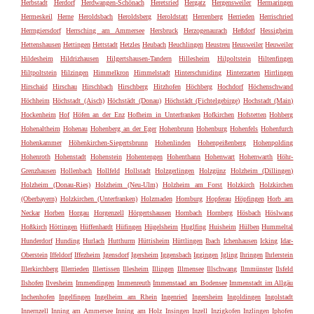
Herbstadt
Herdorf
Herdwangen-Schönach
Heretsried
Hergatz
Hergensweiler
Hermaringen
Hermeskeil
Herne
Heroldsbach
Heroldsberg
Heroldstatt
Herrenberg
Herrieden
Herrischried
Herrngiersdorf
Herrsching am Ammersee
Hersbruck
Herzogenaurach
Heßdorf
Hessigheim
Hettenshausen
Hettingen
Hettstadt
Hetzles
Heubach
Heuchlingen
Heustreu
Heusweiler
Heuweiler
Hildesheim
Hildrizhausen
Hilgertshausen-Tandern
Hillesheim
Hilpoltstein
Hiltenfingen
Hiltpoltstein
Hilzingen
Himmelkron
Himmelstadt
Hinterschmiding
Hinterzarten
Hirrlingen
Hirschaid
Hirschau
Hirschbach
Hirschberg
Hitzhofen
Höchberg
Hochdorf
Höchenschwand
Höchheim
Höchstadt (Aisch)
Höchstädt (Donau)
Höchstädt (Fichtelgebirge)
Hochstadt (Main)
Hockenheim
Hof
Höfen an der Enz
Hofheim in Unterfranken
Hofkirchen
Hofstetten
Hohberg
Hohenaltheim
Hohenau
Hohenberg an der Eger
Hohenbrunn
Hohenburg
Hohenfels
Hohenfurch
Hohenkammer
Höhenkirchen-Siegertsbrunn
Hohenlinden
Hohenpeißenberg
Hohenpolding
Hohenroth
Hohenstadt
Hohenstein
Hohentengen
Hohenthann
Hohenwart
Hohenwarth
Höhr-
Grenzhausen
Hollenbach
Hollfeld
Hollstadt
Holzgerlingen
Holzgünz
Holzheim (Dillingen)
Holzheim (Donau-Ries)
Holzheim (Neu-Ulm)
Holzheim am Forst
Holzkirch
Holzkirchen
(Oberbayern)
Holzkirchen (Unterfranken)
Holzmaden
Homburg
Hopferau
Höpfingen
Horb am
Neckar
Horben
Horgau
Horgenzell
Hörgertshausen
Hornbach
Hornberg
Hösbach
Höslwang
Hoßkirch
Höttingen
Hüffenhardt
Hüfingen
Hügelsheim
Huglfing
Huisheim
Hülben
Hummeltal
Hunderdorf
Hunding
Hurlach
Hutthurm
Hüttisheim
Hüttlingen
Ibach
Ichenhausen
Icking
Idar-
Oberstein
Iffeldorf
Iffezheim
Igensdorf
Igersheim
Iggensbach
Iggingen
Igling
Ihringen
Ihrlerstein
Illerkirchberg
Illerrieden
Illertissen
Illesheim
Illingen
Illmensee
Illschwang
Ilmmünster
Ilsfeld
Ilshofen
Ilvesheim
Immendingen
Immenreuth
Immenstaad am Bodensee
Immenstadt im Allgäu
Inchenhofen
Ingelfingen
Ingelheim am Rhein
Ingenried
Ingersheim
Ingoldingen
Ingolstadt
Innernzell
Inning am Ammersee
Inning am Holz
Insingen
Inzell
Inzigkofen
Inzlingen
Iphofen