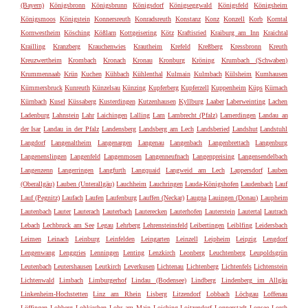
(Bayern)
Königsbronn
Königsbrunn
Königsdorf
Königseggwald
Königsfeld
Königsheim
Königsmoos
Königstein
Konnersreuth
Konradsreuth
Konstanz
Konz
Konzell
Korb
Korntal
Kornwestheim
Kösching
Kößlarn
Kottgeisering
Kötz
Kraftisried
Kraiburg am Inn
Kraichtal
Krailling
Kranzberg
Krauchenwies
Krautheim
Krefeld
Kreßberg
Kressbronn
Kreuth
Kreuzwertheim
Krombach
Kronach
Kronau
Kronburg
Kröning
Krumbach (Schwaben)
Krummennaab
Krün
Kuchen
Kühbach
Kühlenthal
Kulmain
Kulmbach
Külsheim
Kumhausen
Kümmersbruck
Kunreuth
Künzelsau
Künzing
Kupferberg
Kupferzell
Kuppenheim
Küps
Kürnach
Kürnbach
Kusel
Küssaberg
Kusterdingen
Kutzenhausen
Kyllburg
Laaber
Laberweinting
Lachen
Ladenburg
Lahnstein
Lahr
Laichingen
Lalling
Lam
Lambrecht (Pfalz)
Lamerdingen
Landau an
der Isar
Landau in der Pfalz
Landensberg
Landsberg am Lech
Landsberied
Landshut
Landstuhl
Langdorf
Langenaltheim
Langenargen
Langenau
Langenbach
Langenbrettach
Langenburg
Langenenslingen
Langenfeld
Langenmosen
Langenneufnach
Langenpreising
Langensendelbach
Langenzenn
Langerringen
Langfurth
Langquaid
Langweid am Lech
Lappersdorf
Lauben
(Oberallgäu)
Lauben (Unterallgäu)
Lauchheim
Lauchringen
Lauda-Königshofen
Laudenbach
Lauf
Lauf (Pegnitz)
Laufach
Laufen
Laufenburg
Lauffen (Neckar)
Laugna
Lauingen (Donau)
Laupheim
Lautenbach
Lauter
Lauterach
Lauterbach
Lauterecken
Lauterhofen
Lauterstein
Lautertal
Lautrach
Lebach
Lechbruck am See
Legau
Lehrberg
Lehrensteinsfeld
Leibertingen
Leiblfing
Leidersbach
Leimen
Leinach
Leinburg
Leinfelden
Leingarten
Leinzell
Leipheim
Leipzig
Lengdorf
Lengenwang
Lenggries
Lenningen
Lenting
Lenzkirch
Leonberg
Leuchtenberg
Leupoldsgrün
Leutenbach
Leutershausen
Leutkirch
Leverkusen
Lichtenau
Lichtenberg
Lichtenfels
Lichtenstein
Lichtenwald
Limbach
Limburgerhof
Lindau (Bodensee)
Lindberg
Lindenberg im Allgäu
Linkenheim-Hochstetten
Linz am Rhein
Lisberg
Litzendorf
Lobbach
Löchgau
Loffenau
Löffingen
Lohberg
Lohkirchen
Lohr am Main
Loiching
Loitzendorf
Lonnerstadt
Lonsee
Lorch