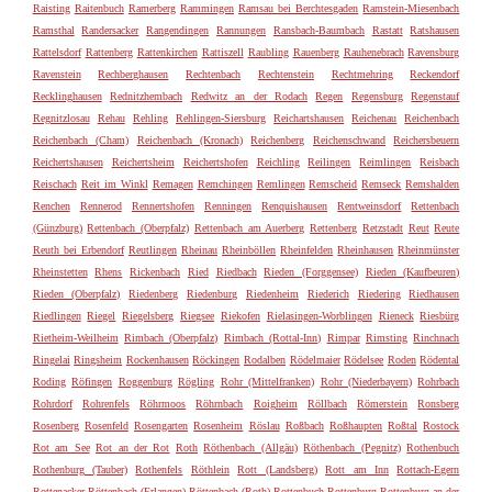
Raisting
Raitenbuch
Ramerberg
Rammingen
Ramsau bei Berchtesgaden
Ramstein-Miesenbach
Ramsthal
Randersacker
Rangendingen
Rannungen
Ransbach-Baumbach
Rastatt
Ratshausen
Rattelsdorf
Rattenberg
Rattenkirchen
Rattiszell
Raubling
Rauenberg
Rauhenebrach
Ravensburg
Ravenstein
Rechberghausen
Rechtenbach
Rechtenstein
Rechtmehring
Reckendorf
Recklinghausen
Rednitzhembach
Redwitz an der Rodach
Regen
Regensburg
Regenstauf
Regnitzlosau
Rehau
Rehling
Rehlingen-Siersburg
Reichartshausen
Reichenau
Reichenbach
Reichenbach (Cham)
Reichenbach (Kronach)
Reichenberg
Reichenschwand
Reichersbeuern
Reichertshausen
Reichertsheim
Reichertshofen
Reichling
Reilingen
Reimlingen
Reisbach
Reischach
Reit im Winkl
Remagen
Remchingen
Remlingen
Remscheid
Remseck
Remshalden
Renchen
Rennerod
Rennertshofen
Renningen
Renquishausen
Rentweinsdorf
Rettenbach
(Günzburg)
Rettenbach (Oberpfalz)
Rettenbach am Auerberg
Rettenberg
Retzstadt
Reut
Reute
Reuth bei Erbendorf
Reutlingen
Rheinau
Rheinböllen
Rheinfelden
Rheinhausen
Rheinmünster
Rheinstetten
Rhens
Rickenbach
Ried
Riedbach
Rieden (Forggensee)
Rieden (Kaufbeuren)
Rieden (Oberpfalz)
Riedenberg
Riedenburg
Riedenheim
Riederich
Riedering
Riedhausen
Riedlingen
Riegel
Riegelsberg
Riegsee
Riekofen
Rielasingen-Worblingen
Rieneck
Riesbürg
Rietheim-Weilheim
Rimbach (Oberpfalz)
Rimbach (Rottal-Inn)
Rimpar
Rimsting
Rinchnach
Ringelai
Ringsheim
Rockenhausen
Röckingen
Rodalben
Rödelmaier
Rödelsee
Roden
Rödental
Roding
Röfingen
Roggenburg
Rögling
Rohr (Mittelfranken)
Rohr (Niederbayern)
Rohrbach
Rohrdorf
Rohrenfels
Röhrmoos
Röhrnbach
Roigheim
Röllbach
Römerstein
Ronsberg
Rosenberg
Rosenfeld
Rosengarten
Rosenheim
Röslau
Roßbach
Roßhaupten
Roßtal
Rostock
Rot am See
Rot an der Rot
Roth
Röthenbach (Allgäu)
Röthenbach (Pegnitz)
Rothenbuch
Rothenburg (Tauber)
Rothenfels
Röthlein
Rott (Landsberg)
Rott am Inn
Rottach-Egern
Rottenacker
Röttenbach (Erlangen)
Röttenbach (Roth)
Rottenbuch
Rottenburg
Rottenburg an der