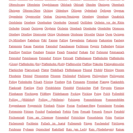
Ofterschwang
Oftersheim
Oggelshausen
Ohlsbach
Ohlstadt
Ohmden
Öhningen
Ohrenbach
Öhringen
Ölbronn-Dürrn
Olching
Oldenburg
Öllingen
Opfenbach
Öpfingen
Oppenau
Oppenheim
Oppenweiler
Ornbau
Orsingen-Nenzingen
Ortenberg
Ortenburg
Osnabrück
Ostelsheim
Osterberg
Osterburken
Osterhofen
Osterzell
Ostfildern
Ostheim vor der Rhön
Osthofen
Ostrach
Östringen
Ötigheim
Ötisheim
Ottenbach
Ottenhofen
Ottenhöfen
Ottensoos
Otterberg
Otterfing
Ottersweier
Otting
Ottobeuren
Ottobrunn
Ottweiler
Otzing
Owen
Owingen
Oy-Mittelberg
Paderborn
Pähl
Painten
Palling
Pappenheim
Parkstein
Parkstetten
Parsberg
Partenstein
Passau
Pastetten
Patersdorf
Paunzhausen
Pechbrunn
Pegnitz
Peißenberg
Peiting
Pemfling
Pentling
Penzberg
Penzing
Perach
Perasdorf
Perkam
Perl
Perlesreut
Petersaurach
Petersdorf
Petershausen
Pettendorf
Petting
Pettstadt
Pfaffenhausen
Pfaffenhofen
Pfaffenhofen
(Glonn)
Pfaffenhofen (Ilm)
Pfaffenhofen (Roth)
Pfaffenweiler
Pfaffing
Pfakofen
Pfalzgrafenweiler
Pfarrkirchen
Pfarrweisach
Pfatter
Pfedelbach
Pfeffenhausen
Pfinztal
Pfofeld
Pförring
Pforzen
Pforzheim
Pfreimd
Pfronstetten
Pfronten
Pfullendorf
Pfullingen
Philippsburg
Philippsreut
Piding
Pielenhofen
Pilsach
Pilsting
Pinzberg
Pirk
Pirmasens
Pittenhart
Planegg
Plankenfels
Plankstadt
Plattling
Plech
Pleidelsheim
Pleinfeld
Pleiskirchen
Pleß
Pleystein
Pliening
Pliezhausen
Plochingen
Plößberg
Plüderhausen
Pocking
Pöcking
Poing
Polch
Pollenfeld
Polling (Mühldorf)
Polling (Weilheim)
Polsingen
Pommelsbrunn
Pommersfelden
Poppenhausen
Poppenricht
Pörnbach
Pösing
Postau
Postbauer-Heng
Postmünster
Potsdam
Pottenstein
Pöttmes
Poxdorf
Prackenbach
Prebitz
Prem
Pressath
Presseck
Pressig
Pretzfeld
Prichsenstadt
Prien am Chiemsee
Priesendorf
Prittriching
Prosselsheim
Prüm
Prutting
Püchersreuth
Puchheim
Pullach im Isartal
Pullenreuth
Pürgen
Puschendorf
Püttlingen
Putzbrunn
Pyrbaum
Quierschied
Radolfzell
Rain (am Lech)
Rain (Niederbayern)
Rainau