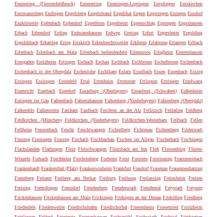
Emmering (Fürstenfeldbruck)
Emmerting
Emmingen-Liptingen
Empfingen
Emskirchen
Emtmannsberg
Endingen
Engelsberg
Engelsbrand
Engelthal
Engen
Engstingen
Eningen
Ensdorf
Enzklösterle
Epfenbach
Epfendorf
Eppelborn
Eppelheim
Eppenschlag
Eppingen
Eppishausen
Erbach
Erbendorf
Erding
Erdmannhausen
Erdweg
Eresing
Erfurt
Ergersheim
Ergolding
Ergoldsbach
Erharting
Ering
Eriskirch
Erkenbrechtsweiler
Erkheim
Erlabrunn
Erlangen
Erlbach
Erlenbach
Erlenbach am Main
Erlenbach beiheidenfeld
Erlenmoos
Erligheim
Ermershausen
Ernsgaden
Erolzheim
Ertingen
Eschach
Eschau
Eschbach
Eschbronn
Eschelbronn
Eschenbach
Eschenbach in der Oberpfalz
Eschenlohe
Eschlkam
Eslarn
Esselbach
Essen
Essenbach
Essing
Essingen
Esslingen
Estenfeld
Ettal
Ettenheim
Ettenstatt
Ettlingen
Ettringen
Etzelwang
Etzenricht
Euerbach
Euerdorf
Eurasburg (Oberbayern)
Eurasburg (Schwaben)
Eußenheim
Eutingen im Gäu
Fahrenbach
Fahrenzhausen
Falkenberg (Niederbayern)
Falkenberg (Oberpfalz)
Falkenfels
Falkenstein
Farchant
Faulbach
Feichten an der Alz
Feilitzsch
Feldafing
Feldberg
Feldkirchen (München)
Feldkirchen (Niederbayern)
Feldkirchen-Westerham
Fellbach
Fellen
Fellheim
Fensterbach
Feucht
Feuchtwangen
Fichtelberg
Fichtenau
Fichtenberg
Filderstadt
Finning
Finningen
Finsing
Fischach
Fischbachau
Fischen im Allgäu
Fischerbach
Fischingen
Flachslanden
Fladungen
Flein
Fleischwangen
Flintsbach am Inn
Floß
Flossenbürg
Fluorn-
Winzeln
Forbach
Forchheim
Forchtenberg
Forheim
Forst
Forstern
Forstinning
Frammersbach
Frankenhardt
Frankenthal (Pfalz)
Frankenwinheim
Frankfurt
Frasdorf
Frauenau
Frauenneuharting
Fraunberg
Freiamt
Freiberg am Neckar
Freiburg
Freihung
Freilassing
Freinsheim
Freisen
Freising
Fremdingen
Frensdorf
Freudenberg
Freudenstadt
Freudental
Freystadt
Freyung
Frickenhausen
Frickenhausen am Main
Frickingen
Fridingen an der Donau
Fridolfing
Friedberg
Friedenfels
Friedenweiler
Friedrichshafen
Friedrichsthal
Friesenheim
Friesenried
Friolzheim
Frittlingen
Fröhnd
Fronreute
Frontenhausen
Fuchsmühl
Fuchsstadt
Fuchstal
Fünfstetten