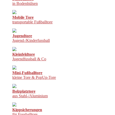
in Bodenhülsen
Mobile Tore
transportable Fußballtore
Jugendtore
Jugend-/Kinderfussball
Kleinfeldtore
Jugendfussball & Co
Mini-Fußballtore
kleine Tore & PopUp-Tore
Bolzplatztore
aus Stahl-/Aluminium
Kippsicherungen
für Fussballtore