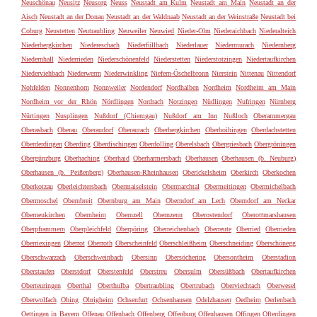
Neuschönau
Neusitz
Neusorg
Neuss
Neustadt am Kulm
Neustadt am Main
Neustadt an der
Aisch
Neustadt an der Donau
Neustadt an der Waldnaab
Neustadt an der Weinstraße
Neustadt bei
Coburg
Neustetten
Neutraubling
Neuweiler
Neuwied
Nieder-Olm
Niederaichbach
Niederalteich
Niederbergkirchen
Niedereschach
Niederfüllbach
Niederlauer
Niedermurach
Niedernberg
Niedernhall
Niederrieden
Niederschönenfeld
Niederstetten
Niederstotzingen
Niedertaufkirchen
Niederviehbach
Niederwerrn
Niederwinkling
Niefern-Öschelbronn
Nierstein
Nittenau
Nittendorf
Nohfelden
Nonnenhorn
Nonnweiler
Nordendorf
Nordhalben
Nordheim
Nordheim am Main
Nordheim vor der Rhön
Nördlingen
Nordrach
Notzingen
Nüdlingen
Nufringen
Nürnberg
Nürtingen
Nusplingen
Nußdorf (Chiemgau)
Nußdorf am Inn
Nußloch
Oberammergau
Oberasbach
Oberau
Oberaudorf
Oberaurach
Oberbergkirchen
Oberboihingen
Oberdachstetten
Oberderdingen
Oberding
Oberdischingen
Oberdolling
Oberelsbach
Obergriesbach
Obergröningen
Obergünzburg
Oberhaching
Oberhaid
Oberharmersbach
Oberhausen
Oberhausen (b. Neuburg)
Oberhausen (b. Peißenberg)
Oberhausen-Rheinhausen
Oberickelsheim
Oberkirch
Oberkochen
Oberkotzau
Oberleichtersbach
Obermaiselstein
Obermarchtal
Obermeitingen
Obermichelbach
Obermoschel
Obernbreit
Obernburg am Main
Oberndorf am Lech
Oberndorf am Neckar
Oberneukirchen
Obernheim
Obernzell
Obernzenn
Oberostendorf
Oberottmarshausen
Oberpframmern
Oberpleichfeld
Oberpöring
Oberreichenbach
Oberreute
Oberried
Oberrieden
Oberriexingen
Oberrot
Oberroth
Oberscheinfeld
Oberschleißheim
Oberschneiding
Oberschönegg
Oberschwarzach
Oberschweinbach
Obersinn
Obersöchering
Obersontheim
Oberstadion
Oberstaufen
Oberstdorf
Oberstenfeld
Oberstreu
Obersulm
Obersüßbach
Obertaufkirchen
Oberteuringen
Oberthal
Oberthulba
Obertraubling
Obertrubach
Oberviechtach
Oberwesel
Oberwolfach
Obing
Obrigheim
Ochsenfurt
Ochsenhausen
Odelzhausen
Oedheim
Oerlenbach
Oettingen in Bayern
Offenau
Offenbach
Offenberg
Offenburg
Offenhausen
Offingen
Ofterdingen