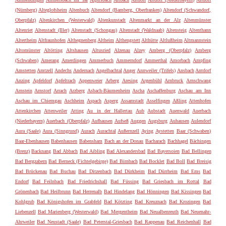
(Nürnberg)
Alteglofsheim
Altenbuch
Altendorf (Bamberg, Oberfranken)
Altendorf (Schwandorf,
Oberpfalz)
Altenkirchen (Westerwald)
Altenkunstadt
Altenmarkt an der Alz
Altenmünster
Altenriet
Altenstadt (Iller)
Altenstadt (Schongau)
Altenstadt (Waldnaab)
Altensteig
Altenthann
Altertheim
Altfraunhofen
Althegnenberg
Altheim
Althengstett
Althütte
Altlußheim
Altmannstein
Altomünster
Altötting
Altshausen
Altusried
Alzenau
Alzey
Amberg (Oberpfalz)
Amberg
(Schwaben)
Amerang
Amerdingen
Ammerbuch
Ammerndorf
Ammerthal
Amorbach
Ampfing
Amstetten
Amtzell
Andechs
Andernach
Angelbachtal
Anger
Annweiler (Trifels)
Ansbach
Antdorf
Anzing
Apfeldorf
Apfeltrach
Appenweier
Arberg
Aresing
Argenbühl
Arnbruck
Arnschwang
Arnstein
Arnstorf
Arrach
Arzberg
Asbach-Bäumenheim
Ascha
Aschaffenburg
Aschau am Inn
Aschau im Chiemgau
Aschheim
Aspach
Asperg
Assamstadt
Asselfingen
Aßling
Attenhofen
Attenkirchen
Attenweiler
Atting
Au in der Hallertau
Aub
Aubstadt
Auenwald
Auerbach
(Niederbayern)
Auerbach (Oberpfalz)
Aufhausen
Aufseß
Auggen
Augsburg
Auhausen
Aulendorf
Aura (Saale)
Aura (Sinngrund)
Aurach
Aurachtal
Außernzell
Aying
Aystetten
Baar (Schwaben)
Baar-Ebenhausen
Babenhausen
Babensham
Bach an der Donau
Bacharach
Bachhagel
Bächingen
(Brenz)
Backnang
Bad Abbach
Bad Aibling
Bad Alexandersbad
Bad Bayersoien
Bad Bellingen
Bad Bergzabern
Bad Berneck (Fichtelgebirge)
Bad Birnbach
Bad Bocklet
Bad Boll
Bad Breisig
Bad Brückenau
Bad Buchau
Bad Ditzenbach
Bad Dürkheim
Bad Dürrheim
Bad Ems
Bad
Endorf
Bad Feilnbach
Bad Friedrichshall
Bad Füssing
Bad Griesbach im Rottal
Bad
Grönenbach
Bad Heilbrunn
Bad Herrenalb
Bad Hindelang
Bad Hönningen
Bad Kissingen
Bad
Kohlgrub
Bad Königshofen im Grabfeld
Bad Kötzting
Bad Kreuznach
Bad Krozingen
Bad
Liebenzell
Bad Marienberg (Westerwald)
Bad Mergentheim
Bad Neualbenreuth
Bad Neuenahr-
Ahrweiler
Bad Neustadt (Saale)
Bad Peterstal-Griesbach
Bad Rappenau
Bad Reichenhall
Bad