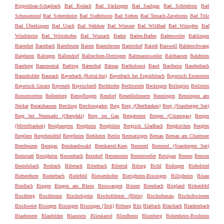
Rippoldsau-Schapbach
Bad Rodach
Bad Säckingen
Bad Saulgau
Bad Schönborn
Bad
Schussenried
Bad Sobernheim
Bad Staffelstein
Bad Steben
Bad Teinach-Zavelstein
Bad Tölz
Bad Überkingen
Bad Urach
Bad Waldsee
Bad Wiessee
Bad Wildbad
Bad Wimpfen
Bad
Windsheim
Bad Wörishofen
Bad Wurzach
Baden
Baden-Baden
Badenweiler
Bahlingen
Baienfurt
Baierbach
Baierbrunn
Baiern
Baiersbronn
Baiersdorf
Baindt
Baisweil
Balderschwang
Balgheim
Balingen
Ballendorf
Ballrechten-Dottingen
Baltmannsweiler
Balzhausen
Balzheim
Bamberg
Bammental
Barbing
Bärenthal
Bärnau
Bartholomä
Basel
Bastheim
Baudenbach
Baumholder
Baunach
Bayerbach (Rottal-Inn)
Bayerbach bei Ergoldsbach
Bayerisch Eisenstein
Bayerisch Gmain
Bayreuth
Bayrischzell
Bechhofen
Bechtsrieth
Beckingen
Beilngries
Beilstein
Beimerstetten
Bellenberg
Bempflingen
Bendorf
Benediktbeuern
Benningen
Benningen am
Neckar
Beratzhausen
Berching
Berchtesgaden
Berg
Berg (Oberfranken)
Berg (Starnberger See)
Berg bei Neumarkt (Oberpfalz)
Berg im Gau
Bergatreute
Bergen (Chiemgau)
Bergen
(Mittelfranken)
Berghaupten
Bergheim
Berghülen
Bergisch Gladbach
Bergkirchen
Berglen
Berglern
Bergrheinfeld
Bergtheim
Berkheim
Berlin
Bermatingen
Bernau
Bernau am Chiemsee
Bernbeuren
Berngau
Bernhardswald
Bernkastel-Kues
Bernried
Bernried (Starnberger See)
Bernstadt
Besigheim
Bessenbach
Betzdorf
Betzenstein
Betzenweiler
Betzigau
Beuren
Beuron
Beutelsbach
Bexbach
Biberach
Biberbach
Bibertal
Biburg
Bichl
Bidingen
Biebelried
Bieberehren
Biederbach
Bielefeld
Biessenhofen
Bietigheim-Bissingen
Billigheim
Binau
Bindlach
Bingen
Bingen am Rhein
Binswangen
Binzen
Birenbach
Birgland
Birkenfeld
Bischberg
Bischbrunn
Bischofsgrün
Bischofsheim (Rhön)
Bischofsmais
Bischofswiesen
Bischweier
Bisingen
Bissingen
Bissingen (Teck)
Bitburg
Bitz
Blaibach
Blaichach
Blankenbach
Blaubeuren
Blaufelden
Blaustein
Blieskastel
Blindheim
Blumberg
Bobenheim-Roxheim