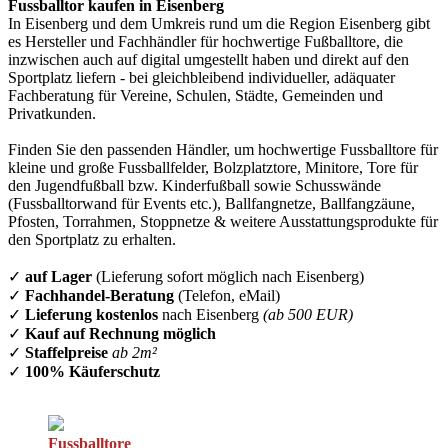
Fussballtor kaufen in Eisenberg
In Eisenberg und dem Umkreis rund um die Region Eisenberg gibt
es Hersteller und Fachhändler für hochwertige Fußballtore, die
inzwischen auch auf digital umgestellt haben und direkt auf den
Sportplatz liefern - bei gleichbleibend individueller, adäquater
Fachberatung für Vereine, Schulen, Städte, Gemeinden und
Privatkunden.
Finden Sie den passenden Händler, um hochwertige Fussballtore für
kleine und große Fussballfelder, Bolzplatztore, Minitore, Tore für
den Jugendfußball bzw. Kinderfußball sowie Schusswände
(Fussballtorwand für Events etc.), Ballfangnetze, Ballfangzäune,
Pfosten, Torrahmen, Stoppnetze & weitere Ausstattungsprodukte für
den Sportplatz zu erhalten.
✓
auf Lager
(Lieferung sofort möglich nach Eisenberg)
✓
Fachhandel-Beratung
(Telefon, eMail)
✓
Lieferung kostenlos
nach Eisenberg
(ab 500 EUR)
✓
Kauf auf Rechnung möglich
✓
Staffelpreise
ab 2m²
✓
100% Käuferschutz
Fussballtore