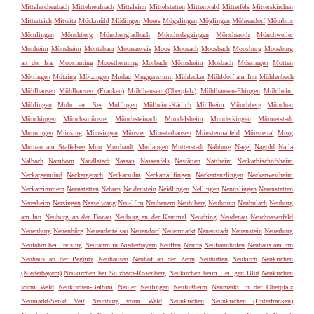
Mitteleschenbach
Mittelneufnach
Mittelsinn
Mittelstetten
Mittenwald
Mitterfels
Mitterskirchen
Mitterteich
Mitwitz
Möckmühl
Mödingen
Moers
Mögglingen
Möglingen
Möhrendorf
Mömbris
Mömlingen
Mönchberg
Mönchengladbach
Mönchsdeggingen
Mönchsroth
Mönchweiler
Monheim
Mönsheim
Montabaur
Moorenweis
Moos
Moosach
Moosbach
Moosburg
Moosburg
an der Isar
Moosinning
Moosthenning
Morbach
Mörnsheim
Mosbach
Mössingen
Motten
Möttingen
Mötzing
Mötzingen
Mudau
Muggensturm
Mühlacker
Mühldorf am Inn
Mühlenbach
Mühlhausen
Mühlhausen (Franken)
Mühlhausen (Oberpfalz)
Mühlhausen-Ehingen
Mühlheim
Mühlingen
Muhr am See
Mulfingen
Mülheim-Kärlich
Müllheim
Münchberg
München
Münchingen
Münchsmünster
Münchsteinach
Mundelsheim
Munderkingen
Münnerstadt
Munningen
Münsing
Münsingen
Münster
Münsterhausen
Münstermaifeld
Münstertal
Murg
Murnau am Staffelsee
Murr
Murrhardt
Mutlangen
Mutterstadt
Nabburg
Nagel
Nagold
Naila
Nalbach
Namborn
Nandlstadt
Nassau
Nassenfels
Nastätten
Nattheim
Neckarbischofsheim
Neckargemünd
Neckargerach
Neckarsulm
Neckartailfingen
Neckartenzlingen
Neckarwestheim
Neckarzimmern
Neenstetten
Nehren
Neidenstein
Neidlingen
Nellingen
Nennslingen
Nerenstetten
Neresheim
Nersingen
Nesselwang
Neu-Ulm
Neubeuern
Neubiberg
Neubrunn
Neubulach
Neuburg
am Inn
Neuburg an der Donau
Neuburg an der Kammel
Neuching
Neudenau
Neudrossenfeld
Neuenburg
Neuenbürg
Neuendettelsau
Neuendorf
Neuenmarkt
Neuenstadt
Neuenstein
Neuerburg
Neufahrn bei Freising
Neufahrn in Niederbayern
Neuffen
Neufra
Neufraunhofen
Neuhaus am Inn
Neuhaus an der Pegnitz
Neuhausen
Neuhof an der Zenn
Neuhütten
Neukirch
Neukirchen
(Niederbayern)
Neukirchen bei Sulzbach-Rosenberg
Neukirchen beim Heiligen Blut
Neukirchen
vorm Wald
Neukirchen-Balbini
Neuler
Neulingen
Neulußheim
Neumarkt in der Oberpfalz
Neumarkt-Sankt Veit
Neunburg vorm Wald
Neunkirchen
Neunkirchen (Unterfranken)