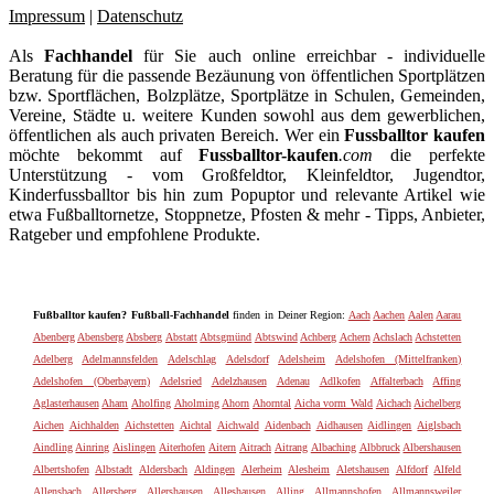
Impressum
|
Datenschutz
Als
Fachhandel
für Sie auch online erreichbar - individuelle
Beratung für die passende Bezäunung von öffentlichen Sportplätzen
bzw. Sportflächen, Bolzplätze, Sportplätze in Schulen, Gemeinden,
Vereine, Städte u. weitere Kunden sowohl aus dem gewerblichen,
öffentlichen als auch privaten Bereich. Wer ein
Fussballtor kaufen
möchte bekommt auf
Fussballtor-kaufen
.com
die perfekte
Unterstützung - vom Großfeldtor, Kleinfeldtor, Jugendtor,
Kinderfussballtor bis hin zum Popuptor und relevante Artikel wie
etwa Fußballtornetze, Stoppnetze, Pfosten & mehr - Tipps, Anbieter,
Ratgeber und empfohlene Produkte.
Fußballtor kaufen? Fußball-Fachhandel
finden in Deiner Region:
Aach
Aachen
Aalen
Aarau
Abenberg
Abensberg
Absberg
Abstatt
Abtsgmünd
Abtswind
Achberg
Achern
Achslach
Achstetten
Adelberg
Adelmannsfelden
Adelschlag
Adelsdorf
Adelsheim
Adelshofen (Mittelfranken)
Adelshofen (Oberbayern)
Adelsried
Adelzhausen
Adenau
Adlkofen
Affalterbach
Affing
Aglasterhausen
Aham
Aholfing
Aholming
Ahorn
Ahorntal
Aicha vorm Wald
Aichach
Aichelberg
Aichen
Aichhalden
Aichstetten
Aichtal
Aichwald
Aidenbach
Aidhausen
Aidlingen
Aiglsbach
Aindling
Ainring
Aislingen
Aiterhofen
Aitern
Aitrach
Aitrang
Albaching
Albbruck
Albershausen
Albertshofen
Albstadt
Aldersbach
Aldingen
Alerheim
Alesheim
Aletshausen
Alfdorf
Alfeld
Allensbach
Allersberg
Allershausen
Alleshausen
Alling
Allmannshofen
Allmannsweiler