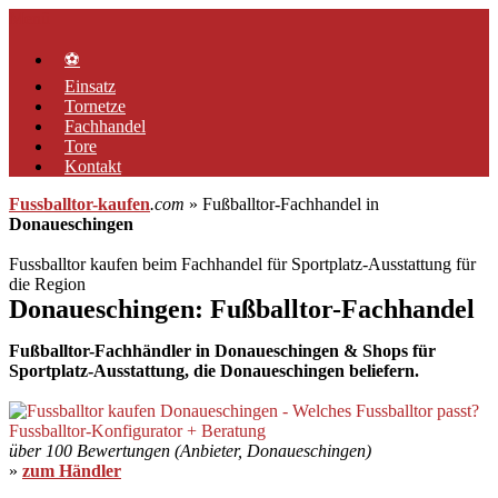
Zum
Menü
Inhalt
springen
⚽
Einsatz
Tornetze
Fachhandel
Tore
Kontakt
Fussballtor-kaufen
.com
» Fußballtor-Fachhandel in
Donaueschingen
Fussballtor kaufen beim Fachhandel für Sportplatz-Ausstattung für
die Region
Donaueschingen: Fußballtor-Fachhandel
Fußballtor-Fachhändler in Donaueschingen & Shops für
Sportplatz-Ausstattung, die Donaueschingen beliefern.
über 100 Bewertungen (Anbieter, Donaueschingen)
»
zum Händler