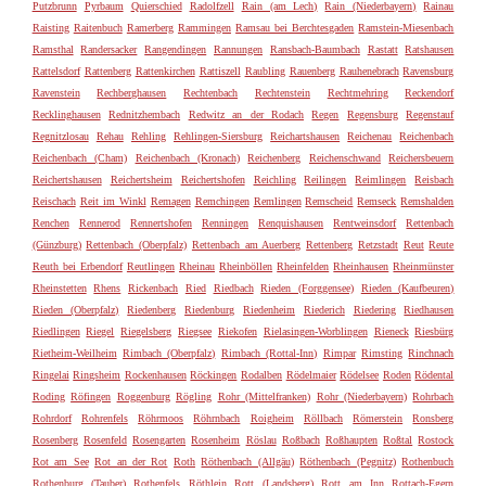
Putzbrunn
Pyrbaum
Quierschied
Radolfzell
Rain (am Lech)
Rain (Niederbayern)
Rainau
Raisting
Raitenbuch
Ramerberg
Rammingen
Ramsau bei Berchtesgaden
Ramstein-Miesenbach
Ramsthal
Randersacker
Rangendingen
Rannungen
Ransbach-Baumbach
Rastatt
Ratshausen
Rattelsdorf
Rattenberg
Rattenkirchen
Rattiszell
Raubling
Rauenberg
Rauhenebrach
Ravensburg
Ravenstein
Rechberghausen
Rechtenbach
Rechtenstein
Rechtmehring
Reckendorf
Recklinghausen
Rednitzhembach
Redwitz an der Rodach
Regen
Regensburg
Regenstauf
Regnitzlosau
Rehau
Rehling
Rehlingen-Siersburg
Reichartshausen
Reichenau
Reichenbach
Reichenbach (Cham)
Reichenbach (Kronach)
Reichenberg
Reichenschwand
Reichersbeuern
Reichertshausen
Reichertsheim
Reichertshofen
Reichling
Reilingen
Reimlingen
Reisbach
Reischach
Reit im Winkl
Remagen
Remchingen
Remlingen
Remscheid
Remseck
Remshalden
Renchen
Rennerod
Rennertshofen
Renningen
Renquishausen
Rentweinsdorf
Rettenbach
(Günzburg)
Rettenbach (Oberpfalz)
Rettenbach am Auerberg
Rettenberg
Retzstadt
Reut
Reute
Reuth bei Erbendorf
Reutlingen
Rheinau
Rheinböllen
Rheinfelden
Rheinhausen
Rheinmünster
Rheinstetten
Rhens
Rickenbach
Ried
Riedbach
Rieden (Forggensee)
Rieden (Kaufbeuren)
Rieden (Oberpfalz)
Riedenberg
Riedenburg
Riedenheim
Riederich
Riedering
Riedhausen
Riedlingen
Riegel
Riegelsberg
Riegsee
Riekofen
Rielasingen-Worblingen
Rieneck
Riesbürg
Rietheim-Weilheim
Rimbach (Oberpfalz)
Rimbach (Rottal-Inn)
Rimpar
Rimsting
Rinchnach
Ringelai
Ringsheim
Rockenhausen
Röckingen
Rodalben
Rödelmaier
Rödelsee
Roden
Rödental
Roding
Röfingen
Roggenburg
Rögling
Rohr (Mittelfranken)
Rohr (Niederbayern)
Rohrbach
Rohrdorf
Rohrenfels
Röhrmoos
Röhrnbach
Roigheim
Röllbach
Römerstein
Ronsberg
Rosenberg
Rosenfeld
Rosengarten
Rosenheim
Röslau
Roßbach
Roßhaupten
Roßtal
Rostock
Rot am See
Rot an der Rot
Roth
Röthenbach (Allgäu)
Röthenbach (Pegnitz)
Rothenbuch
Rothenburg (Tauber)
Rothenfels
Röthlein
Rott (Landsberg)
Rott am Inn
Rottach-Egern