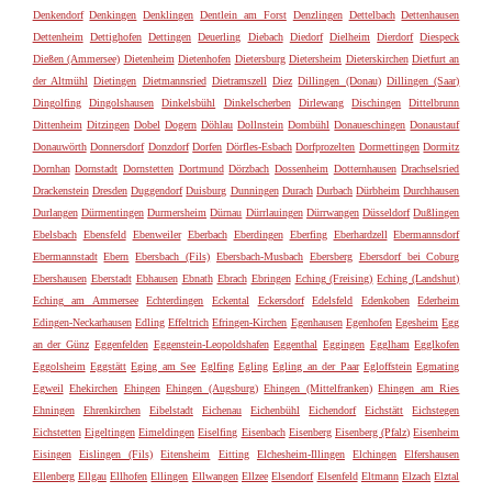
Denkendorf
Denkingen
Denklingen
Dentlein am Forst
Denzlingen
Dettelbach
Dettenhausen
Dettenheim
Dettighofen
Dettingen
Deuerling
Diebach
Diedorf
Dielheim
Dierdorf
Diespeck
Dießen (Ammersee)
Dietenheim
Dietenhofen
Dietersburg
Dietersheim
Dieterskirchen
Dietfurt an
der Altmühl
Dietingen
Dietmannsried
Dietramszell
Diez
Dillingen (Donau)
Dillingen (Saar)
Dingolfing
Dingolshausen
Dinkelsbühl
Dinkelscherben
Dirlewang
Dischingen
Dittelbrunn
Dittenheim
Ditzingen
Dobel
Dogern
Döhlau
Dollnstein
Dombühl
Donaueschingen
Donaustauf
Donauwörth
Donnersdorf
Donzdorf
Dorfen
Dörfles-Esbach
Dorfprozelten
Dormettingen
Dormitz
Dornhan
Dornstadt
Dornstetten
Dortmund
Dörzbach
Dossenheim
Dotternhausen
Drachselsried
Drackenstein
Dresden
Duggendorf
Duisburg
Dunningen
Durach
Durbach
Dürbheim
Durchhausen
Durlangen
Dürmentingen
Durmersheim
Dürnau
Dürrlauingen
Dürrwangen
Düsseldorf
Dußlingen
Ebelsbach
Ebensfeld
Ebenweiler
Eberbach
Eberdingen
Eberfing
Eberhardzell
Ebermannsdorf
Ebermannstadt
Ebern
Ebersbach (Fils)
Ebersbach-Musbach
Ebersberg
Ebersdorf bei Coburg
Ebershausen
Eberstadt
Ebhausen
Ebnath
Ebrach
Ebringen
Eching (Freising)
Eching (Landshut)
Eching am Ammersee
Echterdingen
Eckental
Eckersdorf
Edelsfeld
Edenkoben
Ederheim
Edingen-Neckarhausen
Edling
Effeltrich
Efringen-Kirchen
Egenhausen
Egenhofen
Egesheim
Egg
an der Günz
Eggenfelden
Eggenstein-Leopoldshafen
Eggenthal
Eggingen
Egglham
Egglkofen
Eggolsheim
Eggstätt
Eging am See
Eglfing
Egling
Egling an der Paar
Egloffstein
Egmating
Egweil
Ehekirchen
Ehingen
Ehingen (Augsburg)
Ehingen (Mittelfranken)
Ehingen am Ries
Ehningen
Ehrenkirchen
Eibelstadt
Eichenau
Eichenbühl
Eichendorf
Eichstätt
Eichstegen
Eichstetten
Eigeltingen
Eimeldingen
Eiselfing
Eisenbach
Eisenberg
Eisenberg (Pfalz)
Eisenheim
Eisingen
Eislingen (Fils)
Eitensheim
Eitting
Elchesheim-Illingen
Elchingen
Elfershausen
Ellenberg
Ellgau
Ellhofen
Ellingen
Ellwangen
Ellzee
Elsendorf
Elsenfeld
Eltmann
Elzach
Elztal