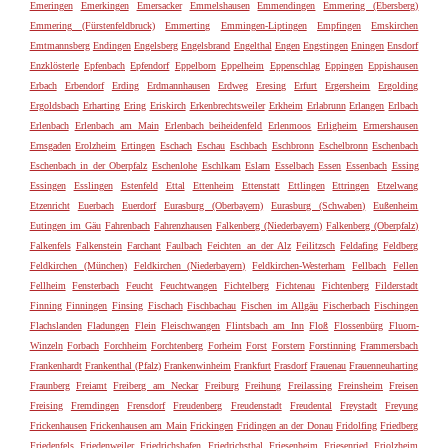
Emeringen
Emerkingen
Emersacker
Emmelshausen
Emmendingen
Emmering (Ebersberg)
Emmering (Fürstenfeldbruck)
Emmerting
Emmingen-Liptingen
Empfingen
Emskirchen
Emtmannsberg
Endingen
Engelsberg
Engelsbrand
Engelthal
Engen
Engstingen
Eningen
Ensdorf
Enzklösterle
Epfenbach
Epfendorf
Eppelborn
Eppelheim
Eppenschlag
Eppingen
Eppishausen
Erbach
Erbendorf
Erding
Erdmannhausen
Erdweg
Eresing
Erfurt
Ergersheim
Ergolding
Ergoldsbach
Erharting
Ering
Eriskirch
Erkenbrechtsweiler
Erkheim
Erlabrunn
Erlangen
Erlbach
Erlenbach
Erlenbach am Main
Erlenbach beiheidenfeld
Erlenmoos
Erligheim
Ermershausen
Ernsgaden
Erolzheim
Ertingen
Eschach
Eschau
Eschbach
Eschbronn
Eschelbronn
Eschenbach
Eschenbach in der Oberpfalz
Eschenlohe
Eschlkam
Eslarn
Esselbach
Essen
Essenbach
Essing
Essingen
Esslingen
Estenfeld
Ettal
Ettenheim
Ettenstatt
Ettlingen
Ettringen
Etzelwang
Etzenricht
Euerbach
Euerdorf
Eurasburg (Oberbayern)
Eurasburg (Schwaben)
Eußenheim
Eutingen im Gäu
Fahrenbach
Fahrenzhausen
Falkenberg (Niederbayern)
Falkenberg (Oberpfalz)
Falkenfels
Falkenstein
Farchant
Faulbach
Feichten an der Alz
Feilitzsch
Feldafing
Feldberg
Feldkirchen (München)
Feldkirchen (Niederbayern)
Feldkirchen-Westerham
Fellbach
Fellen
Fellheim
Fensterbach
Feucht
Feuchtwangen
Fichtelberg
Fichtenau
Fichtenberg
Filderstadt
Finning
Finningen
Finsing
Fischach
Fischbachau
Fischen im Allgäu
Fischerbach
Fischingen
Flachslanden
Fladungen
Flein
Fleischwangen
Flintsbach am Inn
Floß
Flossenbürg
Fluorn-
Winzeln
Forbach
Forchheim
Forchtenberg
Forheim
Forst
Forstern
Forstinning
Frammersbach
Frankenhardt
Frankenthal (Pfalz)
Frankenwinheim
Frankfurt
Frasdorf
Frauenau
Frauenneuharting
Fraunberg
Freiamt
Freiberg am Neckar
Freiburg
Freihung
Freilassing
Freinsheim
Freisen
Freising
Fremdingen
Frensdorf
Freudenberg
Freudenstadt
Freudental
Freystadt
Freyung
Frickenhausen
Frickenhausen am Main
Frickingen
Fridingen an der Donau
Fridolfing
Friedberg
Friedenfels
Friedenweiler
Friedrichshafen
Friedrichsthal
Friesenheim
Friesenried
Friolzheim