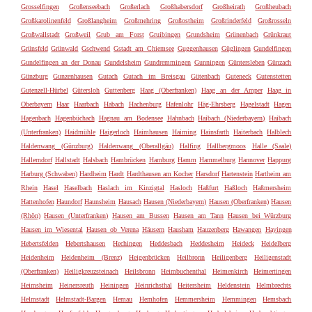
Grosselfingen
Großenseebach
Großerlach
Großhabersdorf
Großheirath
Großheubach
Großkarolinenfeld
Großlangheim
Großmehring
Großostheim
Großrinderfeld
Großrosseln
Großwallstadt
Großweil
Grub am Forst
Gruibingen
Grundsheim
Grünenbach
Grünkraut
Grünsfeld
Grünwald
Gschwend
Gstadt am Chiemsee
Guggenhausen
Güglingen
Gundelfingen
Gundelfingen an der Donau
Gundelsheim
Gundremmingen
Gunningen
Güntersleben
Günzach
Günzburg
Gunzenhausen
Gutach
Gutach im Breisgau
Gütenbach
Guteneck
Gutenstetten
Gutenzell-Hürbel
Gütersloh
Guttenberg
Haag (Oberfranken)
Haag an der Amper
Haag in
Oberbayern
Haar
Haarbach
Habach
Hachenburg
Hafenlohr
Häg-Ehrsberg
Hagelstadt
Hagen
Hagenbach
Hagenbüchach
Hagnau am Bodensee
Hahnbach
Haibach (Niederbayern)
Haibach
(Unterfranken)
Haidmühle
Haigerloch
Haimhausen
Haiming
Hainsfarth
Haiterbach
Halblech
Haldenwang (Günzburg)
Haldenwang (Oberallgäu)
Halfing
Hallbergmoos
Halle (Saale)
Hallerndorf
Hallstadt
Halsbach
Hambrücken
Hamburg
Hamm
Hammelburg
Hannover
Happurg
Harburg (Schwaben)
Hardheim
Hardt
Hardthausen am Kocher
Harsdorf
Hartenstein
Hartheim am
Rhein
Hasel
Haselbach
Haslach im Kinzigtal
Hasloch
Haßfurt
Haßloch
Haßmersheim
Hattenhofen
Haundorf
Haunsheim
Hausach
Hausen (Niederbayern)
Hausen (Oberfranken)
Hausen
(Rhön)
Hausen (Unterfranken)
Hausen am Bussen
Hausen am Tann
Hausen bei Würzburg
Hausen im Wiesental
Hausen ob Verena
Häusern
Hausham
Hauzenberg
Hawangen
Hayingen
Hebertsfelden
Hebertshausen
Hechingen
Heddesbach
Heddesheim
Heideck
Heidelberg
Heidenheim
Heidenheim (Brenz)
Heigenbrücken
Heilbronn
Heiligenberg
Heiligenstadt
(Oberfranken)
Heiligkreuzsteinach
Heilsbronn
Heimbuchenthal
Heimenkirch
Heimertingen
Heimsheim
Heinersreuth
Heiningen
Heinrichsthal
Heitersheim
Heldenstein
Helmbrechts
Helmstadt
Helmstadt-Bargen
Hemau
Hemhofen
Hemmersheim
Hemmingen
Hemsbach