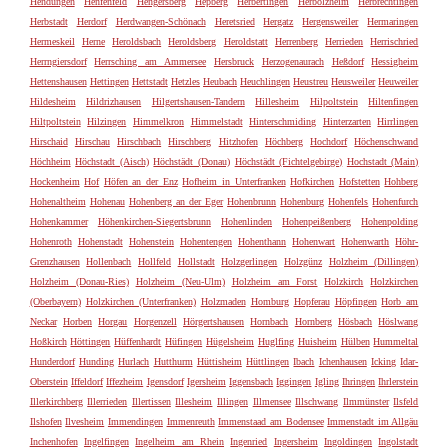
Hendungen
Henfenfeld
Hengersberg
Hepberg
Herbertingen
Herbolzheim
Herbrechtingen
Herbstadt
Herdorf
Herdwangen-Schönach
Heretsried
Hergatz
Hergensweiler
Hermaringen
Hermeskeil
Herne
Heroldsbach
Heroldsberg
Heroldstatt
Herrenberg
Herrieden
Herrischried
Herrngiersdorf
Herrsching am Ammersee
Hersbruck
Herzogenaurach
Heßdorf
Hessigheim
Hettenshausen
Hettingen
Hettstadt
Hetzles
Heubach
Heuchlingen
Heustreu
Heusweiler
Heuweiler
Hildesheim
Hildrizhausen
Hilgertshausen-Tandern
Hillesheim
Hilpoltstein
Hiltenfingen
Hiltpoltstein
Hilzingen
Himmelkron
Himmelstadt
Hinterschmiding
Hinterzarten
Hirrlingen
Hirschaid
Hirschau
Hirschbach
Hirschberg
Hitzhofen
Höchberg
Hochdorf
Höchenschwand
Höchheim
Höchstadt (Aisch)
Höchstädt (Donau)
Höchstädt (Fichtelgebirge)
Hochstadt (Main)
Hockenheim
Hof
Höfen an der Enz
Hofheim in Unterfranken
Hofkirchen
Hofstetten
Hohberg
Hohenaltheim
Hohenau
Hohenberg an der Eger
Hohenbrunn
Hohenburg
Hohenfels
Hohenfurch
Hohenkammer
Höhenkirchen-Siegertsbrunn
Hohenlinden
Hohenpeißenberg
Hohenpolding
Hohenroth
Hohenstadt
Hohenstein
Hohentengen
Hohenthann
Hohenwart
Hohenwarth
Höhr-
Grenzhausen
Hollenbach
Hollfeld
Hollstadt
Holzgerlingen
Holzgünz
Holzheim (Dillingen)
Holzheim (Donau-Ries)
Holzheim (Neu-Ulm)
Holzheim am Forst
Holzkirch
Holzkirchen
(Oberbayern)
Holzkirchen (Unterfranken)
Holzmaden
Homburg
Hopferau
Höpfingen
Horb am
Neckar
Horben
Horgau
Horgenzell
Hörgertshausen
Hornbach
Hornberg
Hösbach
Höslwang
Hoßkirch
Höttingen
Hüffenhardt
Hüfingen
Hügelsheim
Huglfing
Huisheim
Hülben
Hummeltal
Hunderdorf
Hunding
Hurlach
Hutthurm
Hüttisheim
Hüttlingen
Ibach
Ichenhausen
Icking
Idar-
Oberstein
Iffeldorf
Iffezheim
Igensdorf
Igersheim
Iggensbach
Iggingen
Igling
Ihringen
Ihrlerstein
Illerkirchberg
Illerrieden
Illertissen
Illesheim
Illingen
Illmensee
Illschwang
Ilmmünster
Ilsfeld
Ilshofen
Ilvesheim
Immendingen
Immenreuth
Immenstaad am Bodensee
Immenstadt im Allgäu
Inchenhofen
Ingelfingen
Ingelheim am Rhein
Ingenried
Ingersheim
Ingoldingen
Ingolstadt