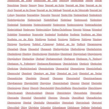
Neunkirchen am Brand
Neunkirchen am Sand
Neuötting
Neureichenau
Neuried
Neusäß
Neuschönau
Neusitz
Neusorg
Neuss
Neustadt am Kulm
Neustadt am Main
Neustadt an der
Aisch
Neustadt an der Donau
Neustadt an der Waldnaab
Neustadt an der Weinstraße
Neustadt bei
Coburg
Neustetten
Neutraubling
Neuweiler
Neuwied
Nieder-Olm
Niederaichbach
Niederalteich
Niederbergkirchen
Niedereschach
Niederfüllbach
Niederlauer
Niedermurach
Niedernberg
Niedernhall
Niederrieden
Niederschönenfeld
Niederstetten
Niederstotzingen
Niedertaufkirchen
Niederviehbach
Niederwerrn
Niederwinkling
Niefern-Öschelbronn
Nierstein
Nittenau
Nittendorf
Nohfelden
Nonnenhorn
Nonnweiler
Nordendorf
Nordhalben
Nordheim
Nordheim am Main
Nordheim vor der Rhön
Nördlingen
Nordrach
Notzingen
Nüdlingen
Nufringen
Nürnberg
Nürtingen
Nusplingen
Nußdorf (Chiemgau)
Nußdorf am Inn
Nußloch
Oberammergau
Oberasbach
Oberau
Oberaudorf
Oberaurach
Oberbergkirchen
Oberboihingen
Oberdachstetten
Oberderdingen
Oberding
Oberdischingen
Oberdolling
Oberelsbach
Obergriesbach
Obergröningen
Obergünzburg
Oberhaching
Oberhaid
Oberharmersbach
Oberhausen
Oberhausen (b. Neuburg)
Oberhausen (b. Peißenberg)
Oberhausen-Rheinhausen
Oberickelsheim
Oberkirch
Oberkochen
Oberkotzau
Oberleichtersbach
Obermaiselstein
Obermarchtal
Obermeitingen
Obermichelbach
Obermoschel
Obernbreit
Obernburg am Main
Oberndorf am Lech
Oberndorf am Neckar
Oberneukirchen
Obernheim
Obernzell
Obernzenn
Oberostendorf
Oberottmarshausen
Oberpframmern
Oberpleichfeld
Oberpöring
Oberreichenbach
Oberreute
Oberried
Oberrieden
Oberriexingen
Oberrot
Oberroth
Oberscheinfeld
Oberschleißheim
Oberschneiding
Oberschönegg
Oberschwarzach
Oberschweinbach
Obersinn
Obersöchering
Obersontheim
Oberstadion
Oberstaufen
Oberstdorf
Oberstenfeld
Oberstreu
Obersulm
Obersüßbach
Obertaufkirchen
Oberteuringen
Oberthal
Oberthulba
Obertraubling
Obertrubach
Oberviechtach
Oberwesel
Oberwolfach
Obing
Obrigheim
Ochsenfurt
Ochsenhausen
Odelzhausen
Oedheim
Oerlenbach