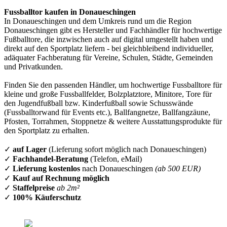
Fussballtor kaufen in Donaueschingen
In Donaueschingen und dem Umkreis rund um die Region
Donaueschingen gibt es Hersteller und Fachhändler für hochwertige
Fußballtore, die inzwischen auch auf digital umgestellt haben und
direkt auf den Sportplatz liefern - bei gleichbleibend individueller,
adäquater Fachberatung für Vereine, Schulen, Städte, Gemeinden
und Privatkunden.
Finden Sie den passenden Händler, um hochwertige Fussballtore für
kleine und große Fussballfelder, Bolzplatztore, Minitore, Tore für
den Jugendfußball bzw. Kinderfußball sowie Schusswände
(Fussballtorwand für Events etc.), Ballfangnetze, Ballfangzäune,
Pfosten, Torrahmen, Stoppnetze & weitere Ausstattungsprodukte für
den Sportplatz zu erhalten.
✓
auf Lager
(Lieferung sofort möglich nach Donaueschingen)
✓
Fachhandel-Beratung
(Telefon, eMail)
✓
Lieferung kostenlos
nach Donaueschingen
(ab 500 EUR)
✓
Kauf auf Rechnung möglich
✓
Staffelpreise
ab 2m²
✓
100% Käuferschutz