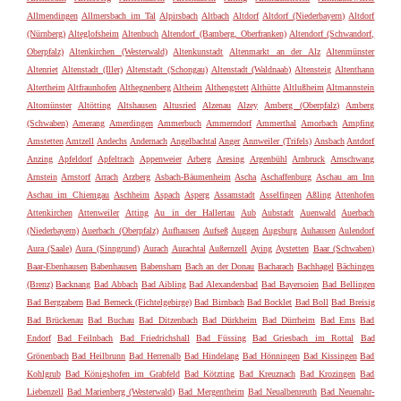
Allmendingen
Allmersbach im Tal
Alpirsbach
Altbach
Altdorf
Altdorf (Niederbayern)
Altdorf
(Nürnberg)
Alteglofsheim
Altenbuch
Altendorf (Bamberg, Oberfranken)
Altendorf (Schwandorf,
Oberpfalz)
Altenkirchen (Westerwald)
Altenkunstadt
Altenmarkt an der Alz
Altenmünster
Altenriet
Altenstadt (Iller)
Altenstadt (Schongau)
Altenstadt (Waldnaab)
Altensteig
Altenthann
Altertheim
Altfraunhofen
Althegnenberg
Altheim
Althengstett
Althütte
Altlußheim
Altmannstein
Altomünster
Altötting
Altshausen
Altusried
Alzenau
Alzey
Amberg (Oberpfalz)
Amberg
(Schwaben)
Amerang
Amerdingen
Ammerbuch
Ammerndorf
Ammerthal
Amorbach
Ampfing
Amstetten
Amtzell
Andechs
Andernach
Angelbachtal
Anger
Annweiler (Trifels)
Ansbach
Antdorf
Anzing
Apfeldorf
Apfeltrach
Appenweier
Arberg
Aresing
Argenbühl
Arnbruck
Arnschwang
Arnstein
Arnstorf
Arrach
Arzberg
Asbach-Bäumenheim
Ascha
Aschaffenburg
Aschau am Inn
Aschau im Chiemgau
Aschheim
Aspach
Asperg
Assamstadt
Asselfingen
Aßling
Attenhofen
Attenkirchen
Attenweiler
Atting
Au in der Hallertau
Aub
Aubstadt
Auenwald
Auerbach
(Niederbayern)
Auerbach (Oberpfalz)
Aufhausen
Aufseß
Auggen
Augsburg
Auhausen
Aulendorf
Aura (Saale)
Aura (Sinngrund)
Aurach
Aurachtal
Außernzell
Aying
Aystetten
Baar (Schwaben)
Baar-Ebenhausen
Babenhausen
Babensham
Bach an der Donau
Bacharach
Bachhagel
Bächingen
(Brenz)
Backnang
Bad Abbach
Bad Aibling
Bad Alexandersbad
Bad Bayersoien
Bad Bellingen
Bad Bergzabern
Bad Berneck (Fichtelgebirge)
Bad Birnbach
Bad Bocklet
Bad Boll
Bad Breisig
Bad Brückenau
Bad Buchau
Bad Ditzenbach
Bad Dürkheim
Bad Dürrheim
Bad Ems
Bad
Endorf
Bad Feilnbach
Bad Friedrichshall
Bad Füssing
Bad Griesbach im Rottal
Bad
Grönenbach
Bad Heilbrunn
Bad Herrenalb
Bad Hindelang
Bad Hönningen
Bad Kissingen
Bad
Kohlgrub
Bad Königshofen im Grabfeld
Bad Kötzting
Bad Kreuznach
Bad Krozingen
Bad
Liebenzell
Bad Marienberg (Westerwald)
Bad Mergentheim
Bad Neualbenreuth
Bad Neuenahr-