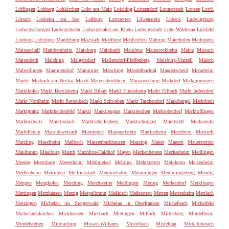
Löffingen
Lohberg
Lohkirchen
Lohr am Main
Loiching
Loitzendorf
Lonnerstadt
Lonsee
Lorch
Lörrach
Losheim am See
Loßburg
Lottstetten
Löwenstein
Lübeck
Ludwigsburg
Ludwigschorgast
Ludwigshafen
Ludwigshafen am Rhein
Ludwigsstadt
Luhe-Wildenau
Lülsfeld
Lupburg
Lutzingen
Magdeburg
Magstadt
Mahlberg
Mahlstetten
Mähring
Maierhöfen
Maihingen
Mainaschaff
Mainbernheim
Mainburg
Mainhardt
Mainleus
Mainstockheim
Mainz
Maisach
Maitenbeth
Malching
Malgersdorf
Mallersdorf-Pfaffenberg
Malsburg-Marzell
Malsch
Malterdingen
Mammendorf
Mamming
Manching
Mandelbachtal
Manderscheid
Mannheim
Mantel
Marbach am Neckar
March
Margetshöchheim
Mariaposching
Markdorf
Markgröningen
Marklkofen
Markt Berolzheim
Markt Bibart
Markt Einersheim
Markt Erlbach
Markt Indersdorf
Markt Nordheim
Markt Rettenbach
Markt Schwaben
Markt Taschendorf
Marktbergel
Marktbreit
Marktgraitz
Marktheidenfeld
Marktl
Marktleugast
Marktleuthen
Marktoberdorf
Marktoffingen
Marktredwitz
Marktrodach
Marktschellenberg
Marktschorgast
Marktsteft
Marktzeuln
Marloffstein
Maroldsweisach
Marpingen
Marquartstein
Martinsheim
Marxheim
Marxzell
Marzling
Maselheim
Maßbach
Massenbachhausen
Massing
Mauer
Mauern
Mauerstetten
Maulbronn
Maulburg
Mauth
Maxhütte-Haidhof
Mayen
Meckenbeuren
Meckesheim
Medlingen
Meeder
Meersburg
Megesheim
Mehlmeisel
Mehring
Mehrstetten
Meinheim
Meisenheim
Meißenheim
Meitingen
Mellrichstadt
Memmelsdorf
Memmingen
Memmingerberg
Mendig
Mengen
Mengkofen
Merching
Merchweiler
Merdingen
Mering
Merkendorf
Merklingen
Mertingen
Merzhausen
Merzig
Mespelbrunn
Meßkirch
Meßstetten
Metten
Mettenheim
Mettlach
Metzingen
Michelau im Steigerwald
Michelau in Oberfranken
Michelbach
Michelfeld
Michelsneukirchen
Mickhausen
Miesbach
Mietingen
Miltach
Miltenberg
Mindelheim
Mindelstetten
Mintraching
Missen-Wilhams
Mistelbach
Mistelgau
Mittelbiberach