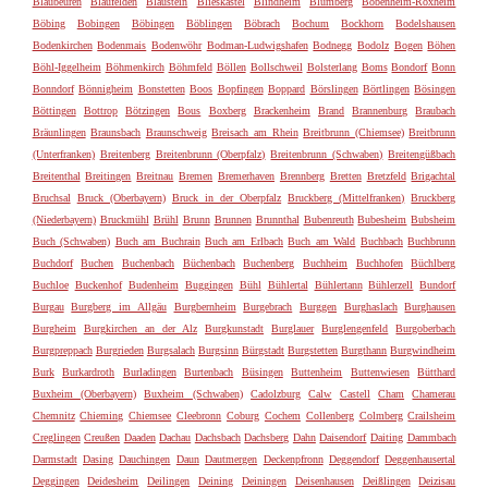
Blaubeuren
Blaufelden
Blaustein
Blieskastel
Blindheim
Blumberg
Bobenheim-Roxheim
Böbing
Bobingen
Böbingen
Böblingen
Böbrach
Bochum
Bockhorn
Bodelshausen
Bodenkirchen
Bodenmais
Bodenwöhr
Bodman-Ludwigshafen
Bodnegg
Bodolz
Bogen
Böhen
Böhl-Iggelheim
Böhmenkirch
Böhmfeld
Böllen
Bollschweil
Bolsterlang
Boms
Bondorf
Bonn
Bonndorf
Bönnigheim
Bonstetten
Boos
Bopfingen
Boppard
Börslingen
Börtlingen
Bösingen
Böttingen
Bottrop
Bötzingen
Bous
Boxberg
Brackenheim
Brand
Brannenburg
Braubach
Bräunlingen
Braunsbach
Braunschweig
Breisach am Rhein
Breitbrunn (Chiemsee)
Breitbrunn
(Unterfranken)
Breitenberg
Breitenbrunn (Oberpfalz)
Breitenbrunn (Schwaben)
Breitengüßbach
Breitenthal
Breitingen
Breitnau
Bremen
Bremerhaven
Brennberg
Bretten
Bretzfeld
Brigachtal
Bruchsal
Bruck (Oberbayern)
Bruck in der Oberpfalz
Bruckberg (Mittelfranken)
Bruckberg
(Niederbayern)
Bruckmühl
Brühl
Brunn
Brunnen
Brunnthal
Bubenreuth
Bubesheim
Bubsheim
Buch (Schwaben)
Buch am Buchrain
Buch am Erlbach
Buch am Wald
Buchbach
Buchbrunn
Buchdorf
Buchen
Buchenbach
Büchenbach
Buchenberg
Buchheim
Buchhofen
Büchlberg
Buchloe
Buckenhof
Budenheim
Buggingen
Bühl
Bühlertal
Bühlertann
Bühlerzell
Bundorf
Burgau
Burgberg im Allgäu
Burgbernheim
Burgebrach
Burggen
Burghaslach
Burghausen
Burgheim
Burgkirchen an der Alz
Burgkunstadt
Burglauer
Burglengenfeld
Burgoberbach
Burgpreppach
Burgrieden
Burgsalach
Burgsinn
Bürgstadt
Burgstetten
Burgthann
Burgwindheim
Burk
Burkardroth
Burladingen
Burtenbach
Büsingen
Buttenheim
Buttenwiesen
Bütthard
Buxheim (Oberbayern)
Buxheim (Schwaben)
Cadolzburg
Calw
Castell
Cham
Chamerau
Chemnitz
Chieming
Chiemsee
Cleebronn
Coburg
Cochem
Collenberg
Colmberg
Crailsheim
Creglingen
Creußen
Daaden
Dachau
Dachsbach
Dachsberg
Dahn
Daisendorf
Daiting
Dammbach
Darmstadt
Dasing
Dauchingen
Daun
Dautmergen
Deckenpfronn
Deggendorf
Deggenhausertal
Deggingen
Deidesheim
Deilingen
Deining
Deiningen
Deisenhausen
Deißlingen
Deizisau