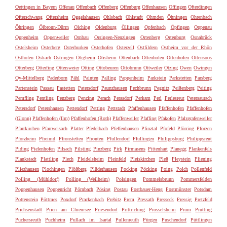
Oettingen in Bayern
Offenau
Offenbach
Offenberg
Offenburg
Offenhausen
Offingen
Ofterdingen
Ofterschwang
Oftersheim
Oggelshausen
Ohlsbach
Ohlstadt
Ohmden
Öhningen
Ohrenbach
Öhringen
Ölbronn-Dürrn
Olching
Oldenburg
Öllingen
Opfenbach
Öpfingen
Oppenau
Oppenheim
Oppenweiler
Ornbau
Orsingen-Nenzingen
Ortenberg
Ortenburg
Osnabrück
Ostelsheim
Osterberg
Osterburken
Osterhofen
Osterzell
Ostfildern
Ostheim vor der Rhön
Osthofen
Ostrach
Östringen
Ötigheim
Ötisheim
Ottenbach
Ottenhofen
Ottenhöfen
Ottensoos
Otterberg
Otterfing
Ottersweier
Otting
Ottobeuren
Ottobrunn
Ottweiler
Otzing
Owen
Owingen
Oy-Mittelberg
Paderborn
Pähl
Painten
Palling
Pappenheim
Parkstein
Parkstetten
Parsberg
Partenstein
Passau
Pastetten
Patersdorf
Paunzhausen
Pechbrunn
Pegnitz
Peißenberg
Peiting
Pemfling
Pentling
Penzberg
Penzing
Perach
Perasdorf
Perkam
Perl
Perlesreut
Petersaurach
Petersdorf
Petershausen
Pettendorf
Petting
Pettstadt
Pfaffenhausen
Pfaffenhofen
Pfaffenhofen
(Glonn)
Pfaffenhofen (Ilm)
Pfaffenhofen (Roth)
Pfaffenweiler
Pfaffing
Pfakofen
Pfalzgrafenweiler
Pfarrkirchen
Pfarrweisach
Pfatter
Pfedelbach
Pfeffenhausen
Pfinztal
Pfofeld
Pförring
Pforzen
Pforzheim
Pfreimd
Pfronstetten
Pfronten
Pfullendorf
Pfullingen
Philippsburg
Philippsreut
Piding
Pielenhofen
Pilsach
Pilsting
Pinzberg
Pirk
Pirmasens
Pittenhart
Planegg
Plankenfels
Plankstadt
Plattling
Plech
Pleidelsheim
Pleinfeld
Pleiskirchen
Pleß
Pleystein
Pliening
Pliezhausen
Plochingen
Plößberg
Plüderhausen
Pocking
Pöcking
Poing
Polch
Pollenfeld
Polling (Mühldorf)
Polling (Weilheim)
Polsingen
Pommelsbrunn
Pommersfelden
Poppenhausen
Poppenricht
Pörnbach
Pösing
Postau
Postbauer-Heng
Postmünster
Potsdam
Pottenstein
Pöttmes
Poxdorf
Prackenbach
Prebitz
Prem
Pressath
Presseck
Pressig
Pretzfeld
Prichsenstadt
Prien am Chiemsee
Priesendorf
Prittriching
Prosselsheim
Prüm
Prutting
Püchersreuth
Puchheim
Pullach im Isartal
Pullenreuth
Pürgen
Puschendorf
Püttlingen