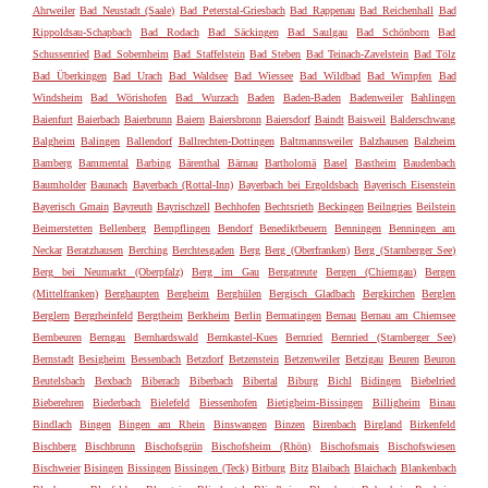
Ahrweiler
Bad Neustadt (Saale)
Bad Peterstal-Griesbach
Bad Rappenau
Bad Reichenhall
Bad
Rippoldsau-Schapbach
Bad Rodach
Bad Säckingen
Bad Saulgau
Bad Schönborn
Bad
Schussenried
Bad Sobernheim
Bad Staffelstein
Bad Steben
Bad Teinach-Zavelstein
Bad Tölz
Bad Überkingen
Bad Urach
Bad Waldsee
Bad Wiessee
Bad Wildbad
Bad Wimpfen
Bad
Windsheim
Bad Wörishofen
Bad Wurzach
Baden
Baden-Baden
Badenweiler
Bahlingen
Baienfurt
Baierbach
Baierbrunn
Baiern
Baiersbronn
Baiersdorf
Baindt
Baisweil
Balderschwang
Balgheim
Balingen
Ballendorf
Ballrechten-Dottingen
Baltmannsweiler
Balzhausen
Balzheim
Bamberg
Bammental
Barbing
Bärenthal
Bärnau
Bartholomä
Basel
Bastheim
Baudenbach
Baumholder
Baunach
Bayerbach (Rottal-Inn)
Bayerbach bei Ergoldsbach
Bayerisch Eisenstein
Bayerisch Gmain
Bayreuth
Bayrischzell
Bechhofen
Bechtsrieth
Beckingen
Beilngries
Beilstein
Beimerstetten
Bellenberg
Bempflingen
Bendorf
Benediktbeuern
Benningen
Benningen am
Neckar
Beratzhausen
Berching
Berchtesgaden
Berg
Berg (Oberfranken)
Berg (Starnberger See)
Berg bei Neumarkt (Oberpfalz)
Berg im Gau
Bergatreute
Bergen (Chiemgau)
Bergen
(Mittelfranken)
Berghaupten
Bergheim
Berghülen
Bergisch Gladbach
Bergkirchen
Berglen
Berglern
Bergrheinfeld
Bergtheim
Berkheim
Berlin
Bermatingen
Bernau
Bernau am Chiemsee
Bernbeuren
Berngau
Bernhardswald
Bernkastel-Kues
Bernried
Bernried (Starnberger See)
Bernstadt
Besigheim
Bessenbach
Betzdorf
Betzenstein
Betzenweiler
Betzigau
Beuren
Beuron
Beutelsbach
Bexbach
Biberach
Biberbach
Bibertal
Biburg
Bichl
Bidingen
Biebelried
Bieberehren
Biederbach
Bielefeld
Biessenhofen
Bietigheim-Bissingen
Billigheim
Binau
Bindlach
Bingen
Bingen am Rhein
Binswangen
Binzen
Birenbach
Birgland
Birkenfeld
Bischberg
Bischbrunn
Bischofsgrün
Bischofsheim (Rhön)
Bischofsmais
Bischofswiesen
Bischweier
Bisingen
Bissingen
Bissingen (Teck)
Bitburg
Bitz
Blaibach
Blaichach
Blankenbach