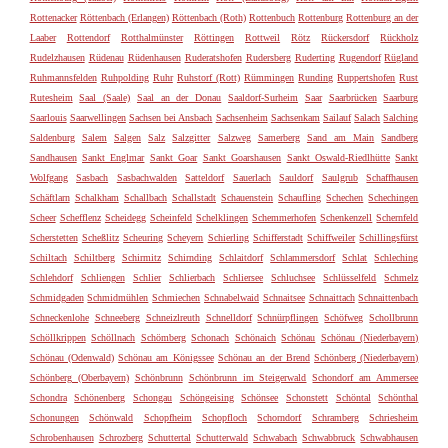
Rottenacker
Röttenbach (Erlangen)
Röttenbach (Roth)
Rottenbuch
Rottenburg
Rottenburg an der
Laaber
Rottendorf
Rotthalmünster
Röttingen
Rottweil
Rötz
Rückersdorf
Rückholz
Rudelzhausen
Rüdenau
Rüdenhausen
Ruderatshofen
Rudersberg
Ruderting
Rugendorf
Rügland
Ruhmannsfelden
Ruhpolding
Ruhr
Ruhstorf (Rott)
Rümmingen
Runding
Ruppertshofen
Rust
Rutesheim
Saal (Saale)
Saal an der Donau
Saaldorf-Surheim
Saar
Saarbrücken
Saarburg
Saarlouis
Saarwellingen
Sachsen bei Ansbach
Sachsenheim
Sachsenkam
Sailauf
Salach
Salching
Saldenburg
Salem
Salgen
Salz
Salzgitter
Salzweg
Samerberg
Sand am Main
Sandberg
Sandhausen
Sankt Englmar
Sankt Goar
Sankt Goarshausen
Sankt Oswald-Riedlhütte
Sankt
Wolfgang
Sasbach
Sasbachwalden
Satteldorf
Sauerlach
Sauldorf
Saulgrub
Schaffhausen
Schäftlarn
Schalkham
Schallbach
Schallstadt
Schauenstein
Schaufling
Schechen
Schechingen
Scheer
Schefflenz
Scheidegg
Scheinfeld
Schelklingen
Schemmerhofen
Schenkenzell
Schernfeld
Scherstetten
Scheßlitz
Scheuring
Scheyern
Schierling
Schifferstadt
Schiffweiler
Schillingsfürst
Schiltach
Schiltberg
Schirmitz
Schirnding
Schlaitdorf
Schlammersdorf
Schlat
Schleching
Schlehdorf
Schliengen
Schlier
Schlierbach
Schliersee
Schluchsee
Schlüsselfeld
Schmelz
Schmidgaden
Schmidmühlen
Schmiechen
Schnabelwaid
Schnaitsee
Schnaittach
Schnaittenbach
Schneckenlohe
Schneeberg
Schneizlreuth
Schnelldorf
Schnürpflingen
Schöfweg
Schollbrunn
Schöllkrippen
Schöllnach
Schömberg
Schonach
Schönaich
Schönau
Schönau (Niederbayern)
Schönau (Odenwald)
Schönau am Königssee
Schönau an der Brend
Schönberg (Niederbayern)
Schönberg (Oberbayern)
Schönbrunn
Schönbrunn im Steigerwald
Schondorf am Ammersee
Schondra
Schönenberg
Schongau
Schöngeising
Schönsee
Schonstett
Schöntal
Schönthal
Schonungen
Schönwald
Schopfheim
Schopfloch
Schorndorf
Schramberg
Schriesheim
Schrobenhausen
Schrozberg
Schuttertal
Schutterwald
Schwabach
Schwabbruck
Schwabhausen