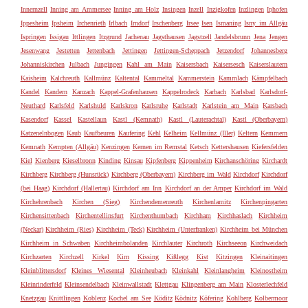
Innernzell
Inning am Ammersee
Inning am Holz
Insingen
Inzell
Inzigkofen
Inzlingen
Iphofen
Ippesheim
Ipsheim
Irchenrieth
Irlbach
Irndorf
Irschenberg
Irsee
Isen
Ismaning
Isny im Allgäu
Ispringen
Issigau
Ittlingen
Itzgrund
Jachenau
Jagsthausen
Jagstzell
Jandelsbrunn
Jena
Jengen
Jesenwang
Jestetten
Jettenbach
Jettingen
Jettingen-Scheppach
Jetzendorf
Johannesberg
Johanniskirchen
Julbach
Jungingen
Kahl am Main
Kaisersbach
Kaisersesch
Kaiserslautern
Kaisheim
Kalchreuth
Kallmünz
Kaltental
Kammeltal
Kammerstein
Kammlach
Kämpfelbach
Kandel
Kandern
Kanzach
Kappel-Grafenhausen
Kappelrodeck
Karbach
Karlsbad
Karlsdorf-
Neuthard
Karlsfeld
Karlshuld
Karlskron
Karlsruhe
Karlstadt
Karlstein am Main
Karsbach
Kasendorf
Kassel
Kastellaun
Kastl (Kemnath)
Kastl (Lauterachtal)
Kastl (Oberbayern)
Katzenelnbogen
Kaub
Kaufbeuren
Kaufering
Kehl
Kelheim
Kellmünz (Iller)
Keltern
Kemmern
Kemnath
Kempten (Allgäu)
Kenzingen
Kernen im Remstal
Ketsch
Kettershausen
Kiefersfelden
Kiel
Kienberg
Kieselbronn
Kinding
Kinsau
Kipfenberg
Kippenheim
Kirchanschöring
Kirchardt
Kirchberg
Kirchberg (Hunsrück)
Kirchberg (Oberbayern)
Kirchberg im Wald
Kirchdorf
Kirchdorf
(bei Haag)
Kirchdorf (Hallertau)
Kirchdorf am Inn
Kirchdorf an der Amper
Kirchdorf im Wald
Kirchehrenbach
Kirchen (Sieg)
Kirchendemenreuth
Kirchenlamitz
Kirchenpingarten
Kirchensittenbach
Kirchentellinsfurt
Kirchenthumbach
Kirchham
Kirchhaslach
Kirchheim
(Neckar)
Kirchheim (Ries)
Kirchheim (Teck)
Kirchheim (Unterfranken)
Kirchheim bei München
Kirchheim in Schwaben
Kirchheimbolanden
Kirchlauter
Kirchroth
Kirchseeon
Kirchweidach
Kirchzarten
Kirchzell
Kirkel
Kirn
Kissing
Kißlegg
Kist
Kitzingen
Kleinaitingen
Kleinblittersdorf
Kleines Wiesental
Kleinheubach
Kleinkahl
Kleinlangheim
Kleinostheim
Kleinrinderfeld
Kleinsendelbach
Kleinwallstadt
Klettgau
Klingenberg am Main
Klosterlechfeld
Knetzgau
Knittlingen
Koblenz
Kochel am See
Köditz
Ködnitz
Köfering
Kohlberg
Kolbermoor