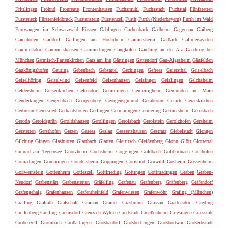
Frittlingen
Fröhnd
Fronreute
Frontenhausen
Fuchsmühl
Fuchsstadt
Fuchstal
Fünfstetten
Fürsteneck
Fürstenfeldbruck
Fürstenstein
Fürstenzell
Fürth
Furth (Niederbayern)
Furth im Wald
Furtwangen im Schwarzwald
Füssen
Gablingen
Gachenbach
Gädheim
Gaggenau
Gaiberg
Gaienhofen
Gaildorf
Gailingen am Hochrhein
Gaimersheim
Gaißach
Gallmersgarten
Gammelsdorf
Gammelshausen
Gammertingen
Gangkofen
Garching an der Alz
Garching bei
München
Garmisch-Partenkirchen
Gars am Inn
Gärtringen
Gattendorf
Gau-Algesheim
Gäufelden
Gaukönigshofen
Gauting
Gebenbach
Gebsattel
Gechingen
Gefrees
Geiersthal
Geiselbach
Geiselhöring
Geiselwind
Geisenfeld
Geisenhausen
Geisingen
Geislingen
Gelchsheim
Geldersheim
Gelsenkirchen
Geltendorf
Gemmingen
Gemmrigheim
Gemünden am Main
Genderkingen
Gengenbach
Georgenberg
Georgensgmünd
Gerabronn
Gerach
Geratskirchen
Gerbrunn
Geretsried
Gerhardshofen
Gerlingen
Germaringen
Germering
Germersheim
Gernsbach
Geroda
Geroldsgrün
Geroldshausen
Gerolfingen
Gerolsbach
Gerolstein
Gerolzhofen
Gersheim
Gerstetten
Gersthofen
Gerzen
Gesees
Geslau
Gessertshausen
Gestratz
Giebelstadt
Giengen
Gilching
Gingen
Glashütten
Glattbach
Glatten
Gleiritsch
Gleißenberg
Glonn
Glött
Glottertal
Gmund am Tegernsee
Gnotzheim
Gochsheim
Göggingen
Goldbach
Goldkronach
Gollhofen
Gomadingen
Gomaringen
Gondelsheim
Göppingen
Görisried
Görwihl
Gosheim
Gössenheim
Gößweinstein
Gottenheim
Gotteszell
Gottfrieding
Göttingen
Gottmadingen
Graben
Graben-
Neudorf
Grabenstätt
Grabenstetten
Gräfelfing
Grafenau
Grafenberg
Gräfenberg
Gräfendorf
Grafengehaig
Grafenhausen
Grafenrheinfeld
Grafenwiesen
Grafenwöhr
Grafing (München)
Grafling
Grafrath
Grafschaft
Grainau
Grainet
Grasbrunn
Grassau
Grattersdorf
Greding
Greifenberg
Greiling
Gremsdorf
Grenzach-Wyhlen
Grettstadt
Greußenheim
Griesingen
Griesstätt
Gröbenzell
Grömbach
Großaitingen
Großbardorf
Großbettlingen
Großbottwar
Großeibstadt