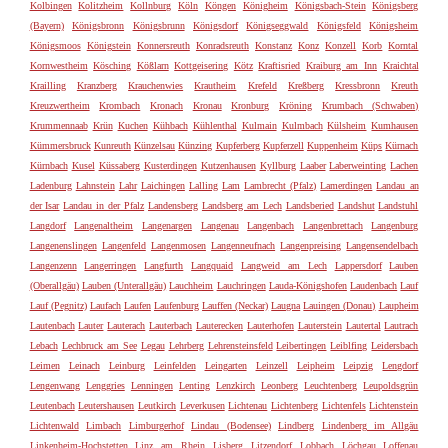
Kolbingen
Kolitzheim
Kollnburg
Köln
Köngen
Königheim
Königsbach-Stein
Königsberg
(Bayern)
Königsbronn
Königsbrunn
Königsdorf
Königseggwald
Königsfeld
Königsheim
Königsmoos
Königstein
Konnersreuth
Konradsreuth
Konstanz
Konz
Konzell
Korb
Korntal
Kornwestheim
Kösching
Kößlarn
Kottgeisering
Kötz
Kraftisried
Kraiburg am Inn
Kraichtal
Krailling
Kranzberg
Krauchenwies
Krautheim
Krefeld
Kreßberg
Kressbronn
Kreuth
Kreuzwertheim
Krombach
Kronach
Kronau
Kronburg
Kröning
Krumbach (Schwaben)
Krummennaab
Krün
Kuchen
Kühbach
Kühlenthal
Kulmain
Kulmbach
Külsheim
Kumhausen
Kümmersbruck
Kunreuth
Künzelsau
Künzing
Kupferberg
Kupferzell
Kuppenheim
Küps
Kürnach
Kürnbach
Kusel
Küssaberg
Kusterdingen
Kutzenhausen
Kyllburg
Laaber
Laberweinting
Lachen
Ladenburg
Lahnstein
Lahr
Laichingen
Lalling
Lam
Lambrecht (Pfalz)
Lamerdingen
Landau an
der Isar
Landau in der Pfalz
Landensberg
Landsberg am Lech
Landsberied
Landshut
Landstuhl
Langdorf
Langenaltheim
Langenargen
Langenau
Langenbach
Langenbrettach
Langenburg
Langenenslingen
Langenfeld
Langenmosen
Langenneufnach
Langenpreising
Langensendelbach
Langenzenn
Langerringen
Langfurth
Langquaid
Langweid am Lech
Lappersdorf
Lauben
(Oberallgäu)
Lauben (Unterallgäu)
Lauchheim
Lauchringen
Lauda-Königshofen
Laudenbach
Lauf
Lauf (Pegnitz)
Laufach
Laufen
Laufenburg
Lauffen (Neckar)
Laugna
Lauingen (Donau)
Laupheim
Lautenbach
Lauter
Lauterach
Lauterbach
Lauterecken
Lauterhofen
Lauterstein
Lautertal
Lautrach
Lebach
Lechbruck am See
Legau
Lehrberg
Lehrensteinsfeld
Leibertingen
Leiblfing
Leidersbach
Leimen
Leinach
Leinburg
Leinfelden
Leingarten
Leinzell
Leipheim
Leipzig
Lengdorf
Lengenwang
Lenggries
Lenningen
Lenting
Lenzkirch
Leonberg
Leuchtenberg
Leupoldsgrün
Leutenbach
Leutershausen
Leutkirch
Leverkusen
Lichtenau
Lichtenberg
Lichtenfels
Lichtenstein
Lichtenwald
Limbach
Limburgerhof
Lindau (Bodensee)
Lindberg
Lindenberg im Allgäu
Linkenheim-Hochstetten
Linz am Rhein
Lisberg
Litzendorf
Lobbach
Löchgau
Loffenau