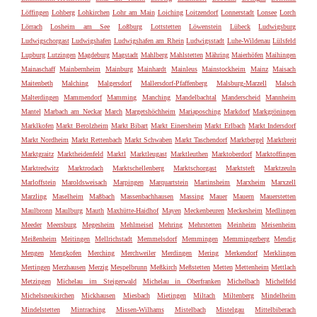
Löffingen
Lohberg
Lohkirchen
Lohr am Main
Loiching
Loitzendorf
Lonnerstadt
Lonsee
Lorch
Lörrach
Losheim am See
Loßburg
Lottstetten
Löwenstein
Lübeck
Ludwigsburg
Ludwigschorgast
Ludwigshafen
Ludwigshafen am Rhein
Ludwigsstadt
Luhe-Wildenau
Lülsfeld
Lupburg
Lutzingen
Magdeburg
Magstadt
Mahlberg
Mahlstetten
Mähring
Maierhöfen
Maihingen
Mainaschaff
Mainbernheim
Mainburg
Mainhardt
Mainleus
Mainstockheim
Mainz
Maisach
Maitenbeth
Malching
Malgersdorf
Mallersdorf-Pfaffenberg
Malsburg-Marzell
Malsch
Malterdingen
Mammendorf
Mamming
Manching
Mandelbachtal
Manderscheid
Mannheim
Mantel
Marbach am Neckar
March
Margetshöchheim
Mariaposching
Markdorf
Markgröningen
Marklkofen
Markt Berolzheim
Markt Bibart
Markt Einersheim
Markt Erlbach
Markt Indersdorf
Markt Nordheim
Markt Rettenbach
Markt Schwaben
Markt Taschendorf
Marktbergel
Marktbreit
Marktgraitz
Marktheidenfeld
Marktl
Marktleugast
Marktleuthen
Marktoberdorf
Marktoffingen
Marktredwitz
Marktrodach
Marktschellenberg
Marktschorgast
Marktsteft
Marktzeuln
Marloffstein
Maroldsweisach
Marpingen
Marquartstein
Martinsheim
Marxheim
Marxzell
Marzling
Maselheim
Maßbach
Massenbachhausen
Massing
Mauer
Mauern
Mauerstetten
Maulbronn
Maulburg
Mauth
Maxhütte-Haidhof
Mayen
Meckenbeuren
Meckesheim
Medlingen
Meeder
Meersburg
Megesheim
Mehlmeisel
Mehring
Mehrstetten
Meinheim
Meisenheim
Meißenheim
Meitingen
Mellrichstadt
Memmelsdorf
Memmingen
Memmingerberg
Mendig
Mengen
Mengkofen
Merching
Merchweiler
Merdingen
Mering
Merkendorf
Merklingen
Mertingen
Merzhausen
Merzig
Mespelbrunn
Meßkirch
Meßstetten
Metten
Mettenheim
Mettlach
Metzingen
Michelau im Steigerwald
Michelau in Oberfranken
Michelbach
Michelfeld
Michelsneukirchen
Mickhausen
Miesbach
Mietingen
Miltach
Miltenberg
Mindelheim
Mindelstetten
Mintraching
Missen-Wilhams
Mistelbach
Mistelgau
Mittelbiberach