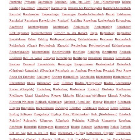
Putzbrunn
Pyrbaum
Quierschied
Radolfzell
Rain (am Lech)
Rain (Niederbayern)
Rainau
Raisting
Raitenbuch
Ramerberg
Rammingen
Ramsau bei Berchtesgaden
Ramstein-Miesenbach
Ramsthal
Randersacker
Rangendingen
Rannungen
Ransbach-Baumbach
Rastatt
Ratshausen
Rattelsdorf
Rattenberg
Rattenkirchen
Rattiszell
Raubling
Rauenberg
Rauhenebrach
Ravensburg
Ravenstein
Rechberghausen
Rechtenbach
Rechtenstein
Rechtmehring
Reckendorf
Recklinghausen
Rednitzhembach
Redwitz an der Rodach
Regen
Regensburg
Regenstauf
Regnitzlosau
Rehau
Rehling
Rehlingen-Siersburg
Reichartshausen
Reichenau
Reichenbach
Reichenbach (Cham)
Reichenbach (Kronach)
Reichenberg
Reichenschwand
Reichersbeuern
Reichertshausen
Reichertsheim
Reichertshofen
Reichling
Reilingen
Reimlingen
Reisbach
Reischach
Reit im Winkl
Remagen
Remchingen
Remlingen
Remscheid
Remseck
Remshalden
Renchen
Rennerod
Rennertshofen
Renningen
Renquishausen
Rentweinsdorf
Rettenbach
(Günzburg)
Rettenbach (Oberpfalz)
Rettenbach am Auerberg
Rettenberg
Retzstadt
Reut
Reute
Reuth bei Erbendorf
Reutlingen
Rheinau
Rheinböllen
Rheinfelden
Rheinhausen
Rheinmünster
Rheinstetten
Rhens
Rickenbach
Ried
Riedbach
Rieden (Forggensee)
Rieden (Kaufbeuren)
Rieden (Oberpfalz)
Riedenberg
Riedenburg
Riedenheim
Riederich
Riedering
Riedhausen
Riedlingen
Riegel
Riegelsberg
Riegsee
Riekofen
Rielasingen-Worblingen
Rieneck
Riesbürg
Rietheim-Weilheim
Rimbach (Oberpfalz)
Rimbach (Rottal-Inn)
Rimpar
Rimsting
Rinchnach
Ringelai
Ringsheim
Rockenhausen
Röckingen
Rodalben
Rödelmaier
Rödelsee
Roden
Rödental
Roding
Röfingen
Roggenburg
Rögling
Rohr (Mittelfranken)
Rohr (Niederbayern)
Rohrbach
Rohrdorf
Rohrenfels
Röhrmoos
Röhrnbach
Roigheim
Röllbach
Römerstein
Ronsberg
Rosenberg
Rosenfeld
Rosengarten
Rosenheim
Röslau
Roßbach
Roßhaupten
Roßtal
Rostock
Rot am See
Rot an der Rot
Roth
Röthenbach (Allgäu)
Röthenbach (Pegnitz)
Rothenbuch
Rothenburg (Tauber)
Rothenfels
Röthlein
Rott (Landsberg)
Rott am Inn
Rottach-Egern