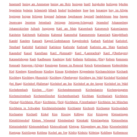
Innernzell
Inning am Ammersee
Inning am Holz
Insingen
Inzell
Inzigkofen
Inzlingen
Iphofen
Ippesheim
Ipsheim
Irchenrieth
Irlbach
Irndorf
Irschenberg
Irsee
Isen
Ismaning
Isny im Allgäu
Ispringen
Issigau
Ittlingen
Itzgrund
Jachenau
Jagsthausen
Jagstzell
Jandelsbrunn
Jena
Jengen
Jesenwang
Jestetten
Jettenbach
Jettingen
Jettingen-Scheppach
Jetzendorf
Johannesberg
Johanniskirchen
Julbach
Jungingen
Kahl am Main
Kaisersbach
Kaisersesch
Kaiserslautern
Kaisheim
Kalchreuth
Kallmünz
Kaltental
Kammeltal
Kammerstein
Kammlach
Kämpfelbach
Kandel
Kandern
Kanzach
Kappel-Grafenhausen
Kappelrodeck
Karbach
Karlsbad
Karlsdorf-
Neuthard
Karlsfeld
Karlshuld
Karlskron
Karlsruhe
Karlstadt
Karlstein am Main
Karsbach
Kasendorf
Kassel
Kastellaun
Kastl (Kemnath)
Kastl (Lauterachtal)
Kastl (Oberbayern)
Katzenelnbogen
Kaub
Kaufbeuren
Kaufering
Kehl
Kelheim
Kellmünz (Iller)
Keltern
Kemmern
Kemnath
Kempten (Allgäu)
Kenzingen
Kernen im Remstal
Ketsch
Kettershausen
Kiefersfelden
Kiel
Kienberg
Kieselbronn
Kinding
Kinsau
Kipfenberg
Kippenheim
Kirchanschöring
Kirchardt
Kirchberg
Kirchberg (Hunsrück)
Kirchberg (Oberbayern)
Kirchberg im Wald
Kirchdorf
Kirchdorf
(bei Haag)
Kirchdorf (Hallertau)
Kirchdorf am Inn
Kirchdorf an der Amper
Kirchdorf im Wald
Kirchehrenbach
Kirchen (Sieg)
Kirchendemenreuth
Kirchenlamitz
Kirchenpingarten
Kirchensittenbach
Kirchentellinsfurt
Kirchenthumbach
Kirchham
Kirchhaslach
Kirchheim
(Neckar)
Kirchheim (Ries)
Kirchheim (Teck)
Kirchheim (Unterfranken)
Kirchheim bei München
Kirchheim in Schwaben
Kirchheimbolanden
Kirchlauter
Kirchroth
Kirchseeon
Kirchweidach
Kirchzarten
Kirchzell
Kirkel
Kirn
Kissing
Kißlegg
Kist
Kitzingen
Kleinaitingen
Kleinblittersdorf
Kleines Wiesental
Kleinheubach
Kleinkahl
Kleinlangheim
Kleinostheim
Kleinrinderfeld
Kleinsendelbach
Kleinwallstadt
Klettgau
Klingenberg am Main
Klosterlechfeld
Knetzgau
Knittlingen
Koblenz
Kochel am See
Köditz
Ködnitz
Köfering
Kohlberg
Kolbermoor