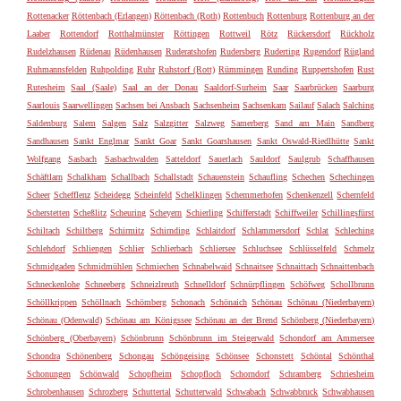
Rottenacker
Röttenbach (Erlangen)
Röttenbach (Roth)
Rottenbuch
Rottenburg
Rottenburg an der
Laaber
Rottendorf
Rotthalmünster
Röttingen
Rottweil
Rötz
Rückersdorf
Rückholz
Rudelzhausen
Rüdenau
Rüdenhausen
Ruderatshofen
Rudersberg
Ruderting
Rugendorf
Rügland
Ruhmannsfelden
Ruhpolding
Ruhr
Ruhstorf (Rott)
Rümmingen
Runding
Ruppertshofen
Rust
Rutesheim
Saal (Saale)
Saal an der Donau
Saaldorf-Surheim
Saar
Saarbrücken
Saarburg
Saarlouis
Saarwellingen
Sachsen bei Ansbach
Sachsenheim
Sachsenkam
Sailauf
Salach
Salching
Saldenburg
Salem
Salgen
Salz
Salzgitter
Salzweg
Samerberg
Sand am Main
Sandberg
Sandhausen
Sankt Englmar
Sankt Goar
Sankt Goarshausen
Sankt Oswald-Riedlhütte
Sankt
Wolfgang
Sasbach
Sasbachwalden
Satteldorf
Sauerlach
Sauldorf
Saulgrub
Schaffhausen
Schäftlarn
Schalkham
Schallbach
Schallstadt
Schauenstein
Schaufling
Schechen
Schechingen
Scheer
Schefflenz
Scheidegg
Scheinfeld
Schelklingen
Schemmerhofen
Schenkenzell
Schernfeld
Scherstetten
Scheßlitz
Scheuring
Scheyern
Schierling
Schifferstadt
Schiffweiler
Schillingsfürst
Schiltach
Schiltberg
Schirmitz
Schirnding
Schlaitdorf
Schlammersdorf
Schlat
Schleching
Schlehdorf
Schliengen
Schlier
Schlierbach
Schliersee
Schluchsee
Schlüsselfeld
Schmelz
Schmidgaden
Schmidmühlen
Schmiechen
Schnabelwaid
Schnaitsee
Schnaittach
Schnaittenbach
Schneckenlohe
Schneeberg
Schneizlreuth
Schnelldorf
Schnürpflingen
Schöfweg
Schollbrunn
Schöllkrippen
Schöllnach
Schömberg
Schonach
Schönaich
Schönau
Schönau (Niederbayern)
Schönau (Odenwald)
Schönau am Königssee
Schönau an der Brend
Schönberg (Niederbayern)
Schönberg (Oberbayern)
Schönbrunn
Schönbrunn im Steigerwald
Schondorf am Ammersee
Schondra
Schönenberg
Schongau
Schöngeising
Schönsee
Schonstett
Schöntal
Schönthal
Schonungen
Schönwald
Schopfheim
Schopfloch
Schorndorf
Schramberg
Schriesheim
Schrobenhausen
Schrozberg
Schuttertal
Schutterwald
Schwabach
Schwabbruck
Schwabhausen