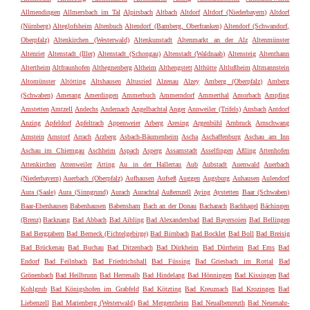
Allmendingen
Allmersbach im Tal
Alpirsbach
Altbach
Altdorf
Altdorf (Niederbayern)
Altdorf
(Nürnberg)
Alteglofsheim
Altenbuch
Altendorf (Bamberg, Oberfranken)
Altendorf (Schwandorf,
Oberpfalz)
Altenkirchen (Westerwald)
Altenkunstadt
Altenmarkt an der Alz
Altenmünster
Altenriet
Altenstadt (Iller)
Altenstadt (Schongau)
Altenstadt (Waldnaab)
Altensteig
Altenthann
Altertheim
Altfraunhofen
Althegnenberg
Altheim
Althengstett
Althütte
Altlußheim
Altmannstein
Altomünster
Altötting
Altshausen
Altusried
Alzenau
Alzey
Amberg (Oberpfalz)
Amberg
(Schwaben)
Amerang
Amerdingen
Ammerbuch
Ammerndorf
Ammerthal
Amorbach
Ampfing
Amstetten
Amtzell
Andechs
Andernach
Angelbachtal
Anger
Annweiler (Trifels)
Ansbach
Antdorf
Anzing
Apfeldorf
Apfeltrach
Appenweier
Arberg
Aresing
Argenbühl
Arnbruck
Arnschwang
Arnstein
Arnstorf
Arrach
Arzberg
Asbach-Bäumenheim
Ascha
Aschaffenburg
Aschau am Inn
Aschau im Chiemgau
Aschheim
Aspach
Asperg
Assamstadt
Asselfingen
Aßling
Attenhofen
Attenkirchen
Attenweiler
Atting
Au in der Hallertau
Aub
Aubstadt
Auenwald
Auerbach
(Niederbayern)
Auerbach (Oberpfalz)
Aufhausen
Aufseß
Auggen
Augsburg
Auhausen
Aulendorf
Aura (Saale)
Aura (Sinngrund)
Aurach
Aurachtal
Außernzell
Aying
Aystetten
Baar (Schwaben)
Baar-Ebenhausen
Babenhausen
Babensham
Bach an der Donau
Bacharach
Bachhagel
Bächingen
(Brenz)
Backnang
Bad Abbach
Bad Aibling
Bad Alexandersbad
Bad Bayersoien
Bad Bellingen
Bad Bergzabern
Bad Berneck (Fichtelgebirge)
Bad Birnbach
Bad Bocklet
Bad Boll
Bad Breisig
Bad Brückenau
Bad Buchau
Bad Ditzenbach
Bad Dürkheim
Bad Dürrheim
Bad Ems
Bad
Endorf
Bad Feilnbach
Bad Friedrichshall
Bad Füssing
Bad Griesbach im Rottal
Bad
Grönenbach
Bad Heilbrunn
Bad Herrenalb
Bad Hindelang
Bad Hönningen
Bad Kissingen
Bad
Kohlgrub
Bad Königshofen im Grabfeld
Bad Kötzting
Bad Kreuznach
Bad Krozingen
Bad
Liebenzell
Bad Marienberg (Westerwald)
Bad Mergentheim
Bad Neualbenreuth
Bad Neuenahr-