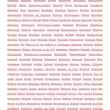
Hendungen
Henfenfeld
Hengersberg
Hepberg
Herbertingen
Herbolzheim
Herbrechtingen
Herbstadt
Herdorf
Herdwangen-Schönach
Heretsried
Hergatz
Hergensweiler
Hermaringen
Hermeskeil
Herne
Heroldsbach
Heroldsberg
Heroldstatt
Herrenberg
Herrieden
Herrischried
Herrngiersdorf
Herrsching am Ammersee
Hersbruck
Herzogenaurach
Heßdorf
Hessigheim
Hettenshausen
Hettingen
Hettstadt
Hetzles
Heubach
Heuchlingen
Heustreu
Heusweiler
Heuweiler
Hildesheim
Hildrizhausen
Hilgertshausen-Tandern
Hillesheim
Hilpoltstein
Hiltenfingen
Hiltpoltstein
Hilzingen
Himmelkron
Himmelstadt
Hinterschmiding
Hinterzarten
Hirrlingen
Hirschaid
Hirschau
Hirschbach
Hirschberg
Hitzhofen
Höchberg
Hochdorf
Höchenschwand
Höchheim
Höchstadt (Aisch)
Höchstädt (Donau)
Höchstädt (Fichtelgebirge)
Hochstadt (Main)
Hockenheim
Hof
Höfen an der Enz
Hofheim in Unterfranken
Hofkirchen
Hofstetten
Hohberg
Hohenaltheim
Hohenau
Hohenberg an der Eger
Hohenbrunn
Hohenburg
Hohenfels
Hohenfurch
Hohenkammer
Höhenkirchen-Siegertsbrunn
Hohenlinden
Hohenpeißenberg
Hohenpolding
Hohenroth
Hohenstadt
Hohenstein
Hohentengen
Hohenthann
Hohenwart
Hohenwarth
Höhr-
Grenzhausen
Hollenbach
Hollfeld
Hollstadt
Holzgerlingen
Holzgünz
Holzheim (Dillingen)
Holzheim (Donau-Ries)
Holzheim (Neu-Ulm)
Holzheim am Forst
Holzkirch
Holzkirchen
(Oberbayern)
Holzkirchen (Unterfranken)
Holzmaden
Homburg
Hopferau
Höpfingen
Horb am
Neckar
Horben
Horgau
Horgenzell
Hörgertshausen
Hornbach
Hornberg
Hösbach
Höslwang
Hoßkirch
Höttingen
Hüffenhardt
Hüfingen
Hügelsheim
Huglfing
Huisheim
Hülben
Hummeltal
Hunderdorf
Hunding
Hurlach
Hutthurm
Hüttisheim
Hüttlingen
Ibach
Ichenhausen
Icking
Idar-
Oberstein
Iffeldorf
Iffezheim
Igensdorf
Igersheim
Iggensbach
Iggingen
Igling
Ihringen
Ihrlerstein
Illerkirchberg
Illerrieden
Illertissen
Illesheim
Illingen
Illmensee
Illschwang
Ilmmünster
Ilsfeld
Ilshofen
Ilvesheim
Immendingen
Immenreuth
Immenstaad am Bodensee
Immenstadt im Allgäu
Inchenhofen
Ingelfingen
Ingelheim am Rhein
Ingenried
Ingersheim
Ingoldingen
Ingolstadt