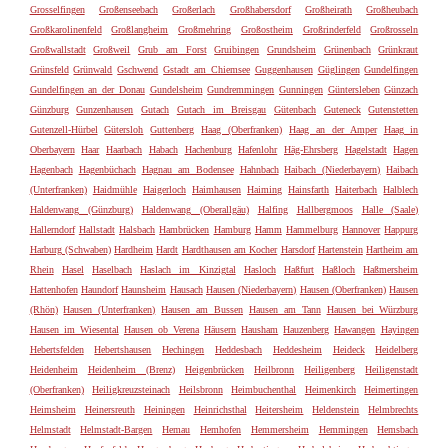
Grosselfingen
Großenseebach
Großerlach
Großhabersdorf
Großheirath
Großheubach
Großkarolinenfeld
Großlangheim
Großmehring
Großostheim
Großrinderfeld
Großrosseln
Großwallstadt
Großweil
Grub am Forst
Gruibingen
Grundsheim
Grünenbach
Grünkraut
Grünsfeld
Grünwald
Gschwend
Gstadt am Chiemsee
Guggenhausen
Güglingen
Gundelfingen
Gundelfingen an der Donau
Gundelsheim
Gundremmingen
Gunningen
Güntersleben
Günzach
Günzburg
Gunzenhausen
Gutach
Gutach im Breisgau
Gütenbach
Guteneck
Gutenstetten
Gutenzell-Hürbel
Gütersloh
Guttenberg
Haag (Oberfranken)
Haag an der Amper
Haag in
Oberbayern
Haar
Haarbach
Habach
Hachenburg
Hafenlohr
Häg-Ehrsberg
Hagelstadt
Hagen
Hagenbach
Hagenbüchach
Hagnau am Bodensee
Hahnbach
Haibach (Niederbayern)
Haibach
(Unterfranken)
Haidmühle
Haigerloch
Haimhausen
Haiming
Hainsfarth
Haiterbach
Halblech
Haldenwang (Günzburg)
Haldenwang (Oberallgäu)
Halfing
Hallbergmoos
Halle (Saale)
Hallerndorf
Hallstadt
Halsbach
Hambrücken
Hamburg
Hamm
Hammelburg
Hannover
Happurg
Harburg (Schwaben)
Hardheim
Hardt
Hardthausen am Kocher
Harsdorf
Hartenstein
Hartheim am
Rhein
Hasel
Haselbach
Haslach im Kinzigtal
Hasloch
Haßfurt
Haßloch
Haßmersheim
Hattenhofen
Haundorf
Haunsheim
Hausach
Hausen (Niederbayern)
Hausen (Oberfranken)
Hausen
(Rhön)
Hausen (Unterfranken)
Hausen am Bussen
Hausen am Tann
Hausen bei Würzburg
Hausen im Wiesental
Hausen ob Verena
Häusern
Hausham
Hauzenberg
Hawangen
Hayingen
Hebertsfelden
Hebertshausen
Hechingen
Heddesbach
Heddesheim
Heideck
Heidelberg
Heidenheim
Heidenheim (Brenz)
Heigenbrücken
Heilbronn
Heiligenberg
Heiligenstadt
(Oberfranken)
Heiligkreuzsteinach
Heilsbronn
Heimbuchenthal
Heimenkirch
Heimertingen
Heimsheim
Heinersreuth
Heiningen
Heinrichsthal
Heitersheim
Heldenstein
Helmbrechts
Helmstadt
Helmstadt-Bargen
Hemau
Hemhofen
Hemmersheim
Hemmingen
Hemsbach