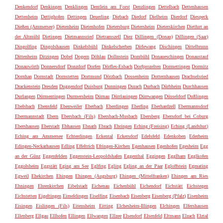
Denkendorf
Denkingen
Denklingen
Dentlein am Forst
Denzlingen
Dettelbach
Dettenhausen
Dettenheim
Dettighofen
Dettingen
Deuerling
Diebach
Diedorf
Dielheim
Dierdorf
Diespeck
Dießen (Ammersee)
Dietenheim
Dietenhofen
Dietersburg
Dietersheim
Dieterskirchen
Dietfurt an
der Altmühl
Dietingen
Dietmannsried
Dietramszell
Diez
Dillingen (Donau)
Dillingen (Saar)
Dingolfing
Dingolshausen
Dinkelsbühl
Dinkelscherben
Dirlewang
Dischingen
Dittelbrunn
Dittenheim
Ditzingen
Dobel
Dogern
Döhlau
Dollnstein
Dombühl
Donaueschingen
Donaustauf
Donauwörth
Donnersdorf
Donzdorf
Dorfen
Dörfles-Esbach
Dorfprozelten
Dormettingen
Dormitz
Dornhan
Dornstadt
Dornstetten
Dortmund
Dörzbach
Dossenheim
Dotternhausen
Drachselsried
Drackenstein
Dresden
Duggendorf
Duisburg
Dunningen
Durach
Durbach
Dürbheim
Durchhausen
Durlangen
Dürmentingen
Durmersheim
Dürnau
Dürrlauingen
Dürrwangen
Düsseldorf
Dußlingen
Ebelsbach
Ebensfeld
Ebenweiler
Eberbach
Eberdingen
Eberfing
Eberhardzell
Ebermannsdorf
Ebermannstadt
Ebern
Ebersbach (Fils)
Ebersbach-Musbach
Ebersberg
Ebersdorf bei Coburg
Ebershausen
Eberstadt
Ebhausen
Ebnath
Ebrach
Ebringen
Eching (Freising)
Eching (Landshut)
Eching am Ammersee
Echterdingen
Eckental
Eckersdorf
Edelsfeld
Edenkoben
Ederheim
Edingen-Neckarhausen
Edling
Effeltrich
Efringen-Kirchen
Egenhausen
Egenhofen
Egesheim
Egg
an der Günz
Eggenfelden
Eggenstein-Leopoldshafen
Eggenthal
Eggingen
Egglham
Egglkofen
Eggolsheim
Eggstätt
Eging am See
Eglfing
Egling
Egling an der Paar
Egloffstein
Egmating
Egweil
Ehekirchen
Ehingen
Ehingen (Augsburg)
Ehingen (Mittelfranken)
Ehingen am Ries
Ehningen
Ehrenkirchen
Eibelstadt
Eichenau
Eichenbühl
Eichendorf
Eichstätt
Eichstegen
Eichstetten
Eigeltingen
Eimeldingen
Eiselfing
Eisenbach
Eisenberg
Eisenberg (Pfalz)
Eisenheim
Eisingen
Eislingen (Fils)
Eitensheim
Eitting
Elchesheim-Illingen
Elchingen
Elfershausen
Ellenberg
Ellgau
Ellhofen
Ellingen
Ellwangen
Ellzee
Elsendorf
Elsenfeld
Eltmann
Elzach
Elztal