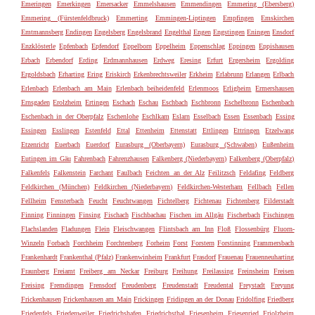
Emeringen
Emerkingen
Emersacker
Emmelshausen
Emmendingen
Emmering (Ebersberg)
Emmering (Fürstenfeldbruck)
Emmerting
Emmingen-Liptingen
Empfingen
Emskirchen
Emtmannsberg
Endingen
Engelsberg
Engelsbrand
Engelthal
Engen
Engstingen
Eningen
Ensdorf
Enzklösterle
Epfenbach
Epfendorf
Eppelborn
Eppelheim
Eppenschlag
Eppingen
Eppishausen
Erbach
Erbendorf
Erding
Erdmannhausen
Erdweg
Eresing
Erfurt
Ergersheim
Ergolding
Ergoldsbach
Erharting
Ering
Eriskirch
Erkenbrechtsweiler
Erkheim
Erlabrunn
Erlangen
Erlbach
Erlenbach
Erlenbach am Main
Erlenbach beiheidenfeld
Erlenmoos
Erligheim
Ermershausen
Ernsgaden
Erolzheim
Ertingen
Eschach
Eschau
Eschbach
Eschbronn
Eschelbronn
Eschenbach
Eschenbach in der Oberpfalz
Eschenlohe
Eschlkam
Eslarn
Esselbach
Essen
Essenbach
Essing
Essingen
Esslingen
Estenfeld
Ettal
Ettenheim
Ettenstatt
Ettlingen
Ettringen
Etzelwang
Etzenricht
Euerbach
Euerdorf
Eurasburg (Oberbayern)
Eurasburg (Schwaben)
Eußenheim
Eutingen im Gäu
Fahrenbach
Fahrenzhausen
Falkenberg (Niederbayern)
Falkenberg (Oberpfalz)
Falkenfels
Falkenstein
Farchant
Faulbach
Feichten an der Alz
Feilitzsch
Feldafing
Feldberg
Feldkirchen (München)
Feldkirchen (Niederbayern)
Feldkirchen-Westerham
Fellbach
Fellen
Fellheim
Fensterbach
Feucht
Feuchtwangen
Fichtelberg
Fichtenau
Fichtenberg
Filderstadt
Finning
Finningen
Finsing
Fischach
Fischbachau
Fischen im Allgäu
Fischerbach
Fischingen
Flachslanden
Fladungen
Flein
Fleischwangen
Flintsbach am Inn
Floß
Flossenbürg
Fluorn-
Winzeln
Forbach
Forchheim
Forchtenberg
Forheim
Forst
Forstern
Forstinning
Frammersbach
Frankenhardt
Frankenthal (Pfalz)
Frankenwinheim
Frankfurt
Frasdorf
Frauenau
Frauenneuharting
Fraunberg
Freiamt
Freiberg am Neckar
Freiburg
Freihung
Freilassing
Freinsheim
Freisen
Freising
Fremdingen
Frensdorf
Freudenberg
Freudenstadt
Freudental
Freystadt
Freyung
Frickenhausen
Frickenhausen am Main
Frickingen
Fridingen an der Donau
Fridolfing
Friedberg
Friedenfels
Friedenweiler
Friedrichshafen
Friedrichsthal
Friesenheim
Friesenried
Friolzheim