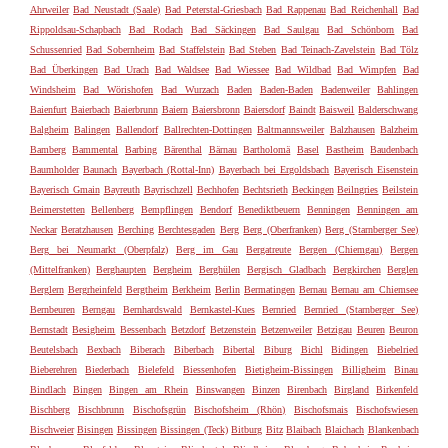
Ahrweiler
Bad Neustadt (Saale)
Bad Peterstal-Griesbach
Bad Rappenau
Bad Reichenhall
Bad
Rippoldsau-Schapbach
Bad Rodach
Bad Säckingen
Bad Saulgau
Bad Schönborn
Bad
Schussenried
Bad Sobernheim
Bad Staffelstein
Bad Steben
Bad Teinach-Zavelstein
Bad Tölz
Bad Überkingen
Bad Urach
Bad Waldsee
Bad Wiessee
Bad Wildbad
Bad Wimpfen
Bad
Windsheim
Bad Wörishofen
Bad Wurzach
Baden
Baden-Baden
Badenweiler
Bahlingen
Baienfurt
Baierbach
Baierbrunn
Baiern
Baiersbronn
Baiersdorf
Baindt
Baisweil
Balderschwang
Balgheim
Balingen
Ballendorf
Ballrechten-Dottingen
Baltmannsweiler
Balzhausen
Balzheim
Bamberg
Bammental
Barbing
Bärenthal
Bärnau
Bartholomä
Basel
Bastheim
Baudenbach
Baumholder
Baunach
Bayerbach (Rottal-Inn)
Bayerbach bei Ergoldsbach
Bayerisch Eisenstein
Bayerisch Gmain
Bayreuth
Bayrischzell
Bechhofen
Bechtsrieth
Beckingen
Beilngries
Beilstein
Beimerstetten
Bellenberg
Bempflingen
Bendorf
Benediktbeuern
Benningen
Benningen am
Neckar
Beratzhausen
Berching
Berchtesgaden
Berg
Berg (Oberfranken)
Berg (Starnberger See)
Berg bei Neumarkt (Oberpfalz)
Berg im Gau
Bergatreute
Bergen (Chiemgau)
Bergen
(Mittelfranken)
Berghaupten
Bergheim
Berghülen
Bergisch Gladbach
Bergkirchen
Berglen
Berglern
Bergrheinfeld
Bergtheim
Berkheim
Berlin
Bermatingen
Bernau
Bernau am Chiemsee
Bernbeuren
Berngau
Bernhardswald
Bernkastel-Kues
Bernried
Bernried (Starnberger See)
Bernstadt
Besigheim
Bessenbach
Betzdorf
Betzenstein
Betzenweiler
Betzigau
Beuren
Beuron
Beutelsbach
Bexbach
Biberach
Biberbach
Bibertal
Biburg
Bichl
Bidingen
Biebelried
Bieberehren
Biederbach
Bielefeld
Biessenhofen
Bietigheim-Bissingen
Billigheim
Binau
Bindlach
Bingen
Bingen am Rhein
Binswangen
Binzen
Birenbach
Birgland
Birkenfeld
Bischberg
Bischbrunn
Bischofsgrün
Bischofsheim (Rhön)
Bischofsmais
Bischofswiesen
Bischweier
Bisingen
Bissingen
Bissingen (Teck)
Bitburg
Bitz
Blaibach
Blaichach
Blankenbach