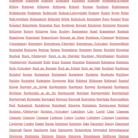
Blaubeuren
Blaufelden
Blaustein
Blieskastel
Blindheim
Blumberg
Bobenheim-Roxheim
Böbing
Bobingen
Böbingen
Böblingen
Böbrach
Bochum
Bockhorn
Bodelshausen
Bodenkirchen
Bodenmais
Bodenwöhr
Bodman-Ludwigshafen
Bodnegg
Bodolz
Bogen
Böhen
Böhl-Iggelheim
Böhmenkirch
Böhmfeld
Böllen
Bollschweil
Bolsterlang
Boms
Bondorf
Bonn
Bonndorf
Bönnigheim
Bonstetten
Boos
Bopfingen
Boppard
Börslingen
Börtlingen
Bösingen
Böttingen
Bottrop
Bötzingen
Bous
Boxberg
Brackenheim
Brand
Brannenburg
Braubach
Bräunlingen
Braunsbach
Braunschweig
Breisach am Rhein
Breitbrunn (Chiemsee)
Breitbrunn
(Unterfranken)
Breitenberg
Breitenbrunn (Oberpfalz)
Breitenbrunn (Schwaben)
Breitengüßbach
Breitenthal
Breitingen
Breitnau
Bremen
Bremerhaven
Brennberg
Bretten
Bretzfeld
Brigachtal
Bruchsal
Bruck (Oberbayern)
Bruck in der Oberpfalz
Bruckberg (Mittelfranken)
Bruckberg
(Niederbayern)
Bruckmühl
Brühl
Brunn
Brunnen
Brunnthal
Bubenreuth
Bubesheim
Bubsheim
Buch (Schwaben)
Buch am Buchrain
Buch am Erlbach
Buch am Wald
Buchbach
Buchbrunn
Buchdorf
Buchen
Buchenbach
Büchenbach
Buchenberg
Buchheim
Buchhofen
Büchlberg
Buchloe
Buckenhof
Budenheim
Buggingen
Bühl
Bühlertal
Bühlertann
Bühlerzell
Bundorf
Burgau
Burgberg im Allgäu
Burgbernheim
Burgebrach
Burggen
Burghaslach
Burghausen
Burgheim
Burgkirchen an der Alz
Burgkunstadt
Burglauer
Burglengenfeld
Burgoberbach
Burgpreppach
Burgrieden
Burgsalach
Burgsinn
Bürgstadt
Burgstetten
Burgthann
Burgwindheim
Burk
Burkardroth
Burladingen
Burtenbach
Büsingen
Buttenheim
Buttenwiesen
Bütthard
Buxheim (Oberbayern)
Buxheim (Schwaben)
Cadolzburg
Calw
Castell
Cham
Chamerau
Chemnitz
Chieming
Chiemsee
Cleebronn
Coburg
Cochem
Collenberg
Colmberg
Crailsheim
Creglingen
Creußen
Daaden
Dachau
Dachsbach
Dachsberg
Dahn
Daisendorf
Daiting
Dammbach
Darmstadt
Dasing
Dauchingen
Daun
Dautmergen
Deckenpfronn
Deggendorf
Deggenhausertal
Deggingen
Deidesheim
Deilingen
Deining
Deiningen
Deisenhausen
Deißlingen
Deizisau