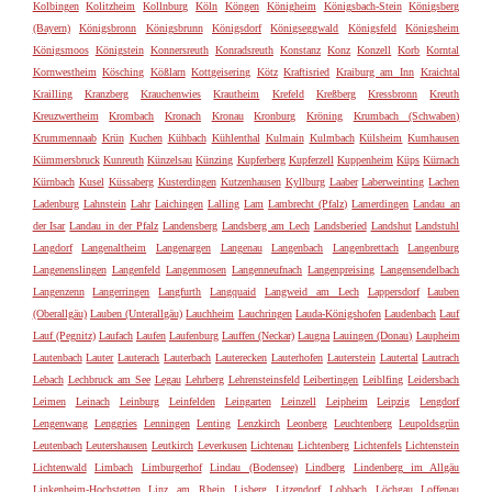
Kolbingen
Kolitzheim
Kollnburg
Köln
Köngen
Königheim
Königsbach-Stein
Königsberg
(Bayern)
Königsbronn
Königsbrunn
Königsdorf
Königseggwald
Königsfeld
Königsheim
Königsmoos
Königstein
Konnersreuth
Konradsreuth
Konstanz
Konz
Konzell
Korb
Korntal
Kornwestheim
Kösching
Kößlarn
Kottgeisering
Kötz
Kraftisried
Kraiburg am Inn
Kraichtal
Krailling
Kranzberg
Krauchenwies
Krautheim
Krefeld
Kreßberg
Kressbronn
Kreuth
Kreuzwertheim
Krombach
Kronach
Kronau
Kronburg
Kröning
Krumbach (Schwaben)
Krummennaab
Krün
Kuchen
Kühbach
Kühlenthal
Kulmain
Kulmbach
Külsheim
Kumhausen
Kümmersbruck
Kunreuth
Künzelsau
Künzing
Kupferberg
Kupferzell
Kuppenheim
Küps
Kürnach
Kürnbach
Kusel
Küssaberg
Kusterdingen
Kutzenhausen
Kyllburg
Laaber
Laberweinting
Lachen
Ladenburg
Lahnstein
Lahr
Laichingen
Lalling
Lam
Lambrecht (Pfalz)
Lamerdingen
Landau an
der Isar
Landau in der Pfalz
Landensberg
Landsberg am Lech
Landsberied
Landshut
Landstuhl
Langdorf
Langenaltheim
Langenargen
Langenau
Langenbach
Langenbrettach
Langenburg
Langenenslingen
Langenfeld
Langenmosen
Langenneufnach
Langenpreising
Langensendelbach
Langenzenn
Langerringen
Langfurth
Langquaid
Langweid am Lech
Lappersdorf
Lauben
(Oberallgäu)
Lauben (Unterallgäu)
Lauchheim
Lauchringen
Lauda-Königshofen
Laudenbach
Lauf
Lauf (Pegnitz)
Laufach
Laufen
Laufenburg
Lauffen (Neckar)
Laugna
Lauingen (Donau)
Laupheim
Lautenbach
Lauter
Lauterach
Lauterbach
Lauterecken
Lauterhofen
Lauterstein
Lautertal
Lautrach
Lebach
Lechbruck am See
Legau
Lehrberg
Lehrensteinsfeld
Leibertingen
Leiblfing
Leidersbach
Leimen
Leinach
Leinburg
Leinfelden
Leingarten
Leinzell
Leipheim
Leipzig
Lengdorf
Lengenwang
Lenggries
Lenningen
Lenting
Lenzkirch
Leonberg
Leuchtenberg
Leupoldsgrün
Leutenbach
Leutershausen
Leutkirch
Leverkusen
Lichtenau
Lichtenberg
Lichtenfels
Lichtenstein
Lichtenwald
Limbach
Limburgerhof
Lindau (Bodensee)
Lindberg
Lindenberg im Allgäu
Linkenheim-Hochstetten
Linz am Rhein
Lisberg
Litzendorf
Lobbach
Löchgau
Loffenau