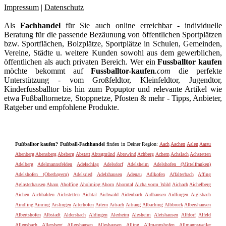
Impressum
|
Datenschutz
Als
Fachhandel
für Sie auch online erreichbar - individuelle
Beratung für die passende Bezäunung von öffentlichen Sportplätzen
bzw. Sportflächen, Bolzplätze, Sportplätze in Schulen, Gemeinden,
Vereine, Städte u. weitere Kunden sowohl aus dem gewerblichen,
öffentlichen als auch privaten Bereich. Wer ein
Fussballtor kaufen
möchte bekommt auf
Fussballtor-kaufen
.com
die perfekte
Unterstützung - vom Großfeldtor, Kleinfeldtor, Jugendtor,
Kinderfussballtor bis hin zum Popuptor und relevante Artikel wie
etwa Fußballtornetze, Stoppnetze, Pfosten & mehr - Tipps, Anbieter,
Ratgeber und empfohlene Produkte.
Fußballtor kaufen? Fußball-Fachhandel
finden in Deiner Region:
Aach
Aachen
Aalen
Aarau
Abenberg
Abensberg
Absberg
Abstatt
Abtsgmünd
Abtswind
Achberg
Achern
Achslach
Achstetten
Adelberg
Adelmannsfelden
Adelschlag
Adelsdorf
Adelsheim
Adelshofen (Mittelfranken)
Adelshofen (Oberbayern)
Adelsried
Adelzhausen
Adenau
Adlkofen
Affalterbach
Affing
Aglasterhausen
Aham
Aholfing
Aholming
Ahorn
Ahorntal
Aicha vorm Wald
Aichach
Aichelberg
Aichen
Aichhalden
Aichstetten
Aichtal
Aichwald
Aidenbach
Aidhausen
Aidlingen
Aiglsbach
Aindling
Ainring
Aislingen
Aiterhofen
Aitern
Aitrach
Aitrang
Albaching
Albbruck
Albershausen
Albertshofen
Albstadt
Aldersbach
Aldingen
Alerheim
Alesheim
Aletshausen
Alfdorf
Alfeld
Allensbach
Allersberg
Allershausen
Alleshausen
Alling
Allmannshofen
Allmannsweiler