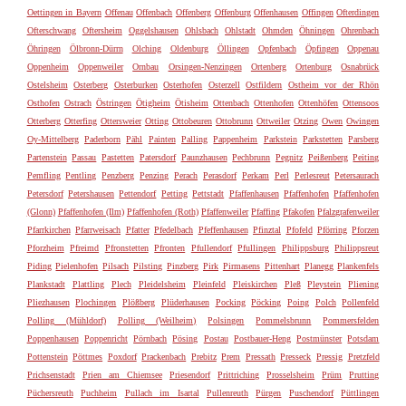
Oettingen in Bayern
Offenau
Offenbach
Offenberg
Offenburg
Offenhausen
Offingen
Ofterdingen
Ofterschwang
Oftersheim
Oggelshausen
Ohlsbach
Ohlstadt
Ohmden
Öhningen
Ohrenbach
Öhringen
Ölbronn-Dürrn
Olching
Oldenburg
Öllingen
Opfenbach
Öpfingen
Oppenau
Oppenheim
Oppenweiler
Ornbau
Orsingen-Nenzingen
Ortenberg
Ortenburg
Osnabrück
Ostelsheim
Osterberg
Osterburken
Osterhofen
Osterzell
Ostfildern
Ostheim vor der Rhön
Osthofen
Ostrach
Östringen
Ötigheim
Ötisheim
Ottenbach
Ottenhofen
Ottenhöfen
Ottensoos
Otterberg
Otterfing
Ottersweier
Otting
Ottobeuren
Ottobrunn
Ottweiler
Otzing
Owen
Owingen
Oy-Mittelberg
Paderborn
Pähl
Painten
Palling
Pappenheim
Parkstein
Parkstetten
Parsberg
Partenstein
Passau
Pastetten
Patersdorf
Paunzhausen
Pechbrunn
Pegnitz
Peißenberg
Peiting
Pemfling
Pentling
Penzberg
Penzing
Perach
Perasdorf
Perkam
Perl
Perlesreut
Petersaurach
Petersdorf
Petershausen
Pettendorf
Petting
Pettstadt
Pfaffenhausen
Pfaffenhofen
Pfaffenhofen
(Glonn)
Pfaffenhofen (Ilm)
Pfaffenhofen (Roth)
Pfaffenweiler
Pfaffing
Pfakofen
Pfalzgrafenweiler
Pfarrkirchen
Pfarrweisach
Pfatter
Pfedelbach
Pfeffenhausen
Pfinztal
Pfofeld
Pförring
Pforzen
Pforzheim
Pfreimd
Pfronstetten
Pfronten
Pfullendorf
Pfullingen
Philippsburg
Philippsreut
Piding
Pielenhofen
Pilsach
Pilsting
Pinzberg
Pirk
Pirmasens
Pittenhart
Planegg
Plankenfels
Plankstadt
Plattling
Plech
Pleidelsheim
Pleinfeld
Pleiskirchen
Pleß
Pleystein
Pliening
Pliezhausen
Plochingen
Plößberg
Plüderhausen
Pocking
Pöcking
Poing
Polch
Pollenfeld
Polling (Mühldorf)
Polling (Weilheim)
Polsingen
Pommelsbrunn
Pommersfelden
Poppenhausen
Poppenricht
Pörnbach
Pösing
Postau
Postbauer-Heng
Postmünster
Potsdam
Pottenstein
Pöttmes
Poxdorf
Prackenbach
Prebitz
Prem
Pressath
Presseck
Pressig
Pretzfeld
Prichsenstadt
Prien am Chiemsee
Priesendorf
Prittriching
Prosselsheim
Prüm
Prutting
Püchersreuth
Puchheim
Pullach im Isartal
Pullenreuth
Pürgen
Puschendorf
Püttlingen