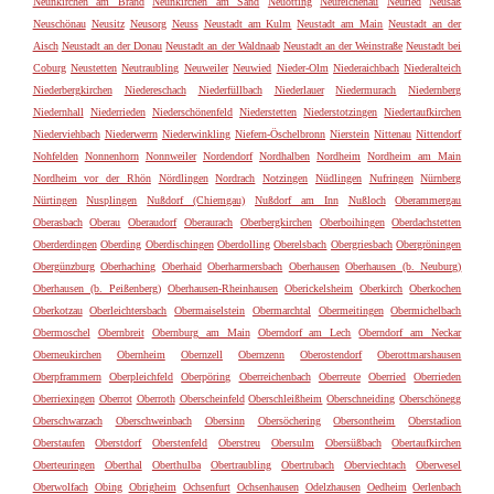
Neunkirchen am Brand
Neunkirchen am Sand
Neuötting
Neureichenau
Neuried
Neusäß
Neuschönau
Neusitz
Neusorg
Neuss
Neustadt am Kulm
Neustadt am Main
Neustadt an der
Aisch
Neustadt an der Donau
Neustadt an der Waldnaab
Neustadt an der Weinstraße
Neustadt bei
Coburg
Neustetten
Neutraubling
Neuweiler
Neuwied
Nieder-Olm
Niederaichbach
Niederalteich
Niederbergkirchen
Niedereschach
Niederfüllbach
Niederlauer
Niedermurach
Niedernberg
Niedernhall
Niederrieden
Niederschönenfeld
Niederstetten
Niederstotzingen
Niedertaufkirchen
Niederviehbach
Niederwerrn
Niederwinkling
Niefern-Öschelbronn
Nierstein
Nittenau
Nittendorf
Nohfelden
Nonnenhorn
Nonnweiler
Nordendorf
Nordhalben
Nordheim
Nordheim am Main
Nordheim vor der Rhön
Nördlingen
Nordrach
Notzingen
Nüdlingen
Nufringen
Nürnberg
Nürtingen
Nusplingen
Nußdorf (Chiemgau)
Nußdorf am Inn
Nußloch
Oberammergau
Oberasbach
Oberau
Oberaudorf
Oberaurach
Oberbergkirchen
Oberboihingen
Oberdachstetten
Oberderdingen
Oberding
Oberdischingen
Oberdolling
Oberelsbach
Obergriesbach
Obergröningen
Obergünzburg
Oberhaching
Oberhaid
Oberharmersbach
Oberhausen
Oberhausen (b. Neuburg)
Oberhausen (b. Peißenberg)
Oberhausen-Rheinhausen
Oberickelsheim
Oberkirch
Oberkochen
Oberkotzau
Oberleichtersbach
Obermaiselstein
Obermarchtal
Obermeitingen
Obermichelbach
Obermoschel
Obernbreit
Obernburg am Main
Oberndorf am Lech
Oberndorf am Neckar
Oberneukirchen
Obernheim
Obernzell
Obernzenn
Oberostendorf
Oberottmarshausen
Oberpframmern
Oberpleichfeld
Oberpöring
Oberreichenbach
Oberreute
Oberried
Oberrieden
Oberriexingen
Oberrot
Oberroth
Oberscheinfeld
Oberschleißheim
Oberschneiding
Oberschönegg
Oberschwarzach
Oberschweinbach
Obersinn
Obersöchering
Obersontheim
Oberstadion
Oberstaufen
Oberstdorf
Oberstenfeld
Oberstreu
Obersulm
Obersüßbach
Obertaufkirchen
Oberteuringen
Oberthal
Oberthulba
Obertraubling
Obertrubach
Oberviechtach
Oberwesel
Oberwolfach
Obing
Obrigheim
Ochsenfurt
Ochsenhausen
Odelzhausen
Oedheim
Oerlenbach