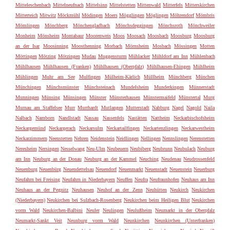
Mitteleschenbach
Mittelneufnach
Mittelsinn
Mittelstetten
Mittenwald
Mitterfels
Mitterskirchen
Mitterteich
Mitwitz
Möckmühl
Mödingen
Moers
Mögglingen
Möglingen
Möhrendorf
Mömbris
Mömlingen
Mönchberg
Mönchengladbach
Mönchsdeggingen
Mönchsroth
Mönchweiler
Monheim
Mönsheim
Montabaur
Moorenweis
Moos
Moosach
Moosbach
Moosburg
Moosburg
an der Isar
Moosinning
Moosthenning
Morbach
Mörnsheim
Mosbach
Mössingen
Motten
Möttingen
Mötzing
Mötzingen
Mudau
Muggensturm
Mühlacker
Mühldorf am Inn
Mühlenbach
Mühlhausen
Mühlhausen (Franken)
Mühlhausen (Oberpfalz)
Mühlhausen-Ehingen
Mühlheim
Mühlingen
Muhr am See
Mulfingen
Mülheim-Kärlich
Müllheim
Münchberg
München
Münchingen
Münchsmünster
Münchsteinach
Mundelsheim
Munderkingen
Münnerstadt
Munningen
Münsing
Münsingen
Münster
Münsterhausen
Münstermaifeld
Münstertal
Murg
Murnau am Staffelsee
Murr
Murrhardt
Mutlangen
Mutterstadt
Nabburg
Nagel
Nagold
Naila
Nalbach
Namborn
Nandlstadt
Nassau
Nassenfels
Nastätten
Nattheim
Neckarbischofsheim
Neckargemünd
Neckargerach
Neckarsulm
Neckartailfingen
Neckartenzlingen
Neckarwestheim
Neckarzimmern
Neenstetten
Nehren
Neidenstein
Neidlingen
Nellingen
Nennslingen
Nerenstetten
Neresheim
Nersingen
Nesselwang
Neu-Ulm
Neubeuern
Neubiberg
Neubrunn
Neubulach
Neuburg
am Inn
Neuburg an der Donau
Neuburg an der Kammel
Neuching
Neudenau
Neudrossenfeld
Neuenburg
Neuenbürg
Neuendettelsau
Neuendorf
Neuenmarkt
Neuenstadt
Neuenstein
Neuerburg
Neufahrn bei Freising
Neufahrn in Niederbayern
Neuffen
Neufra
Neufraunhofen
Neuhaus am Inn
Neuhaus an der Pegnitz
Neuhausen
Neuhof an der Zenn
Neuhütten
Neukirch
Neukirchen
(Niederbayern)
Neukirchen bei Sulzbach-Rosenberg
Neukirchen beim Heiligen Blut
Neukirchen
vorm Wald
Neukirchen-Balbini
Neuler
Neulingen
Neulußheim
Neumarkt in der Oberpfalz
Neumarkt-Sankt Veit
Neunburg vorm Wald
Neunkirchen
Neunkirchen (Unterfranken)