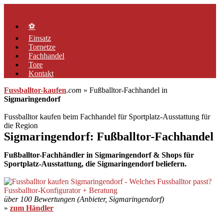
Zum
Menü
Inhalt
springen
⚽
Einsatz
Tornetze
Fachhandel
Tore
Kontakt
Fussballtor-kaufen
.com
» Fußballtor-Fachhandel in
Sigmaringendorf
Fussballtor kaufen beim Fachhandel für Sportplatz-Ausstattung für
die Region
Sigmaringendorf: Fußballtor-Fachhandel
Fußballtor-Fachhändler in Sigmaringendorf & Shops für
Sportplatz-Ausstattung, die Sigmaringendorf beliefern.
über 100 Bewertungen (Anbieter, Sigmaringendorf)
»
zum Händler