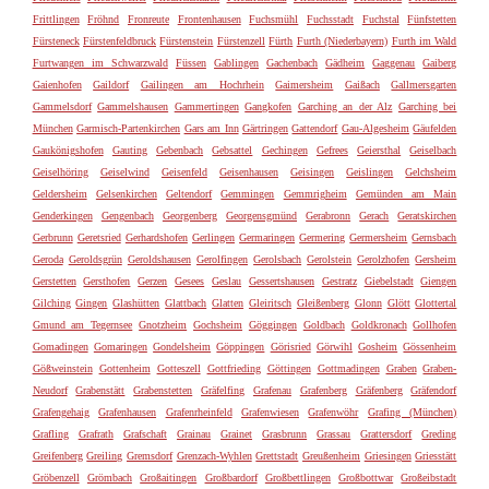
Frittlingen
Fröhnd
Fronreute
Frontenhausen
Fuchsmühl
Fuchsstadt
Fuchstal
Fünfstetten
Fürsteneck
Fürstenfeldbruck
Fürstenstein
Fürstenzell
Fürth
Furth (Niederbayern)
Furth im Wald
Furtwangen im Schwarzwald
Füssen
Gablingen
Gachenbach
Gädheim
Gaggenau
Gaiberg
Gaienhofen
Gaildorf
Gailingen am Hochrhein
Gaimersheim
Gaißach
Gallmersgarten
Gammelsdorf
Gammelshausen
Gammertingen
Gangkofen
Garching an der Alz
Garching bei
München
Garmisch-Partenkirchen
Gars am Inn
Gärtringen
Gattendorf
Gau-Algesheim
Gäufelden
Gaukönigshofen
Gauting
Gebenbach
Gebsattel
Gechingen
Gefrees
Geiersthal
Geiselbach
Geiselhöring
Geiselwind
Geisenfeld
Geisenhausen
Geisingen
Geislingen
Gelchsheim
Geldersheim
Gelsenkirchen
Geltendorf
Gemmingen
Gemmrigheim
Gemünden am Main
Genderkingen
Gengenbach
Georgenberg
Georgensgmünd
Gerabronn
Gerach
Geratskirchen
Gerbrunn
Geretsried
Gerhardshofen
Gerlingen
Germaringen
Germering
Germersheim
Gernsbach
Geroda
Geroldsgrün
Geroldshausen
Gerolfingen
Gerolsbach
Gerolstein
Gerolzhofen
Gersheim
Gerstetten
Gersthofen
Gerzen
Gesees
Geslau
Gessertshausen
Gestratz
Giebelstadt
Giengen
Gilching
Gingen
Glashütten
Glattbach
Glatten
Gleiritsch
Gleißenberg
Glonn
Glött
Glottertal
Gmund am Tegernsee
Gnotzheim
Gochsheim
Göggingen
Goldbach
Goldkronach
Gollhofen
Gomadingen
Gomaringen
Gondelsheim
Göppingen
Görisried
Görwihl
Gosheim
Gössenheim
Gößweinstein
Gottenheim
Gotteszell
Gottfrieding
Göttingen
Gottmadingen
Graben
Graben-
Neudorf
Grabenstätt
Grabenstetten
Gräfelfing
Grafenau
Grafenberg
Gräfenberg
Gräfendorf
Grafengehaig
Grafenhausen
Grafenrheinfeld
Grafenwiesen
Grafenwöhr
Grafing (München)
Grafling
Grafrath
Grafschaft
Grainau
Grainet
Grasbrunn
Grassau
Grattersdorf
Greding
Greifenberg
Greiling
Gremsdorf
Grenzach-Wyhlen
Grettstadt
Greußenheim
Griesingen
Griesstätt
Gröbenzell
Grömbach
Großaitingen
Großbardorf
Großbettlingen
Großbottwar
Großeibstadt