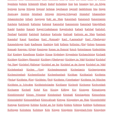
Ippesheim
Ipsheim
Irchenrieth
Irlbach
Irndorf
Irschenberg
Irsee
Isen
Ismaning
Isny im Allgäu
Ispringen
Issigau
Ittlingen
Itzgrund
Jachenau
Jagsthausen
Jagstzell
Jandelsbrunn
Jena
Jengen
Jesenwang
Jestetten
Jettenbach
Jettingen
Jettingen-Scheppach
Jetzendorf
Johannesberg
Johanniskirchen
Julbach
Jungingen
Kahl am Main
Kaisersbach
Kaisersesch
Kaiserslautern
Kaisheim
Kalchreuth
Kallmünz
Kaltental
Kammeltal
Kammerstein
Kammlach
Kämpfelbach
Kandel
Kandern
Kanzach
Kappel-Grafenhausen
Kappelrodeck
Karbach
Karlsbad
Karlsdorf-
Neuthard
Karlsfeld
Karlshuld
Karlskron
Karlsruhe
Karlstadt
Karlstein am Main
Karsbach
Kasendorf
Kassel
Kastellaun
Kastl (Kemnath)
Kastl (Lauterachtal)
Kastl (Oberbayern)
Katzenelnbogen
Kaub
Kaufbeuren
Kaufering
Kehl
Kelheim
Kellmünz (Iller)
Keltern
Kemmern
Kemnath
Kempten (Allgäu)
Kenzingen
Kernen im Remstal
Ketsch
Kettershausen
Kiefersfelden
Kiel
Kienberg
Kieselbronn
Kinding
Kinsau
Kipfenberg
Kippenheim
Kirchanschöring
Kirchardt
Kirchberg
Kirchberg (Hunsrück)
Kirchberg (Oberbayern)
Kirchberg im Wald
Kirchdorf
Kirchdorf
(bei Haag)
Kirchdorf (Hallertau)
Kirchdorf am Inn
Kirchdorf an der Amper
Kirchdorf im Wald
Kirchehrenbach
Kirchen (Sieg)
Kirchendemenreuth
Kirchenlamitz
Kirchenpingarten
Kirchensittenbach
Kirchentellinsfurt
Kirchenthumbach
Kirchham
Kirchhaslach
Kirchheim
(Neckar)
Kirchheim (Ries)
Kirchheim (Teck)
Kirchheim (Unterfranken)
Kirchheim bei München
Kirchheim in Schwaben
Kirchheimbolanden
Kirchlauter
Kirchroth
Kirchseeon
Kirchweidach
Kirchzarten
Kirchzell
Kirkel
Kirn
Kissing
Kißlegg
Kist
Kitzingen
Kleinaitingen
Kleinblittersdorf
Kleines Wiesental
Kleinheubach
Kleinkahl
Kleinlangheim
Kleinostheim
Kleinrinderfeld
Kleinsendelbach
Kleinwallstadt
Klettgau
Klingenberg am Main
Klosterlechfeld
Knetzgau
Knittlingen
Koblenz
Kochel am See
Köditz
Ködnitz
Köfering
Kohlberg
Kolbermoor
Kolbingen
Kolitzheim
Kollnburg
Köln
Köngen
Königheim
Königsbach-Stein
Königsberg