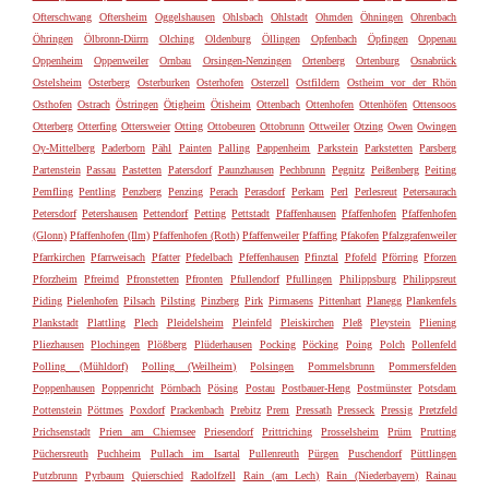
Ofterschwang
Oftersheim
Oggelshausen
Ohlsbach
Ohlstadt
Ohmden
Öhningen
Ohrenbach
Öhringen
Ölbronn-Dürrn
Olching
Oldenburg
Öllingen
Opfenbach
Öpfingen
Oppenau
Oppenheim
Oppenweiler
Ornbau
Orsingen-Nenzingen
Ortenberg
Ortenburg
Osnabrück
Ostelsheim
Osterberg
Osterburken
Osterhofen
Osterzell
Ostfildern
Ostheim vor der Rhön
Osthofen
Ostrach
Östringen
Ötigheim
Ötisheim
Ottenbach
Ottenhofen
Ottenhöfen
Ottensoos
Otterberg
Otterfing
Ottersweier
Otting
Ottobeuren
Ottobrunn
Ottweiler
Otzing
Owen
Owingen
Oy-Mittelberg
Paderborn
Pähl
Painten
Palling
Pappenheim
Parkstein
Parkstetten
Parsberg
Partenstein
Passau
Pastetten
Patersdorf
Paunzhausen
Pechbrunn
Pegnitz
Peißenberg
Peiting
Pemfling
Pentling
Penzberg
Penzing
Perach
Perasdorf
Perkam
Perl
Perlesreut
Petersaurach
Petersdorf
Petershausen
Pettendorf
Petting
Pettstadt
Pfaffenhausen
Pfaffenhofen
Pfaffenhofen
(Glonn)
Pfaffenhofen (Ilm)
Pfaffenhofen (Roth)
Pfaffenweiler
Pfaffing
Pfakofen
Pfalzgrafenweiler
Pfarrkirchen
Pfarrweisach
Pfatter
Pfedelbach
Pfeffenhausen
Pfinztal
Pfofeld
Pförring
Pforzen
Pforzheim
Pfreimd
Pfronstetten
Pfronten
Pfullendorf
Pfullingen
Philippsburg
Philippsreut
Piding
Pielenhofen
Pilsach
Pilsting
Pinzberg
Pirk
Pirmasens
Pittenhart
Planegg
Plankenfels
Plankstadt
Plattling
Plech
Pleidelsheim
Pleinfeld
Pleiskirchen
Pleß
Pleystein
Pliening
Pliezhausen
Plochingen
Plößberg
Plüderhausen
Pocking
Pöcking
Poing
Polch
Pollenfeld
Polling (Mühldorf)
Polling (Weilheim)
Polsingen
Pommelsbrunn
Pommersfelden
Poppenhausen
Poppenricht
Pörnbach
Pösing
Postau
Postbauer-Heng
Postmünster
Potsdam
Pottenstein
Pöttmes
Poxdorf
Prackenbach
Prebitz
Prem
Pressath
Presseck
Pressig
Pretzfeld
Prichsenstadt
Prien am Chiemsee
Priesendorf
Prittriching
Prosselsheim
Prüm
Prutting
Püchersreuth
Puchheim
Pullach im Isartal
Pullenreuth
Pürgen
Puschendorf
Püttlingen
Putzbrunn
Pyrbaum
Quierschied
Radolfzell
Rain (am Lech)
Rain (Niederbayern)
Rainau