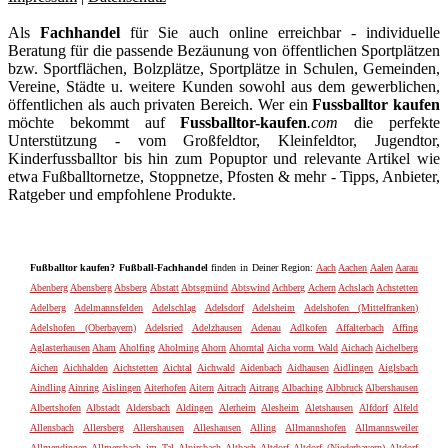
Als
Fachhandel
für Sie auch online erreichbar - individuelle
Beratung für die passende Bezäunung von öffentlichen Sportplätzen
bzw. Sportflächen, Bolzplätze, Sportplätze in Schulen, Gemeinden,
Vereine, Städte u. weitere Kunden sowohl aus dem gewerblichen,
öffentlichen als auch privaten Bereich. Wer ein
Fussballtor kaufen
möchte bekommt auf
Fussballtor-kaufen
.com
die perfekte
Unterstützung - vom Großfeldtor, Kleinfeldtor, Jugendtor,
Kinderfussballtor bis hin zum Popuptor und relevante Artikel wie
etwa Fußballtornetze, Stoppnetze, Pfosten & mehr - Tipps, Anbieter,
Ratgeber und empfohlene Produkte.
Fußballtor kaufen? Fußball-Fachhandel
finden in Deiner Region:
Aach
Aachen
Aalen
Aarau
Abenberg
Abensberg
Absberg
Abstatt
Abtsgmünd
Abtswind
Achberg
Achern
Achslach
Achstetten
Adelberg
Adelmannsfelden
Adelschlag
Adelsdorf
Adelsheim
Adelshofen (Mittelfranken)
Adelshofen (Oberbayern)
Adelsried
Adelzhausen
Adenau
Adlkofen
Affalterbach
Affing
Aglasterhausen
Aham
Aholfing
Aholming
Ahorn
Ahorntal
Aicha vorm Wald
Aichach
Aichelberg
Aichen
Aichhalden
Aichstetten
Aichtal
Aichwald
Aidenbach
Aidhausen
Aidlingen
Aiglsbach
Aindling
Ainring
Aislingen
Aiterhofen
Aitern
Aitrach
Aitrang
Albaching
Albbruck
Albershausen
Albertshofen
Albstadt
Aldersbach
Aldingen
Alerheim
Alesheim
Aletshausen
Alfdorf
Alfeld
Allensbach
Allersberg
Allershausen
Alleshausen
Alling
Allmannshofen
Allmannsweiler
Allmendingen
Allmersbach im Tal
Alpirsbach
Altbach
Altdorf
Altdorf (Niederbayern)
Altdorf