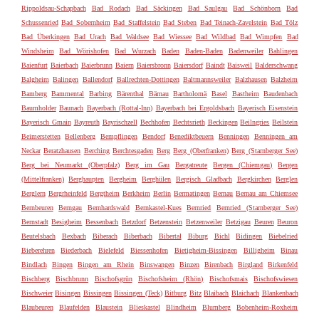
Rippoldsau-Schapbach
Bad Rodach
Bad Säckingen
Bad Saulgau
Bad Schönborn
Bad
Schussenried
Bad Sobernheim
Bad Staffelstein
Bad Steben
Bad Teinach-Zavelstein
Bad Tölz
Bad Überkingen
Bad Urach
Bad Waldsee
Bad Wiessee
Bad Wildbad
Bad Wimpfen
Bad
Windsheim
Bad Wörishofen
Bad Wurzach
Baden
Baden-Baden
Badenweiler
Bahlingen
Baienfurt
Baierbach
Baierbrunn
Baiern
Baiersbronn
Baiersdorf
Baindt
Baisweil
Balderschwang
Balgheim
Balingen
Ballendorf
Ballrechten-Dottingen
Baltmannsweiler
Balzhausen
Balzheim
Bamberg
Bammental
Barbing
Bärenthal
Bärnau
Bartholomä
Basel
Bastheim
Baudenbach
Baumholder
Baunach
Bayerbach (Rottal-Inn)
Bayerbach bei Ergoldsbach
Bayerisch Eisenstein
Bayerisch Gmain
Bayreuth
Bayrischzell
Bechhofen
Bechtsrieth
Beckingen
Beilngries
Beilstein
Beimerstetten
Bellenberg
Bempflingen
Bendorf
Benediktbeuern
Benningen
Benningen am
Neckar
Beratzhausen
Berching
Berchtesgaden
Berg
Berg (Oberfranken)
Berg (Starnberger See)
Berg bei Neumarkt (Oberpfalz)
Berg im Gau
Bergatreute
Bergen (Chiemgau)
Bergen
(Mittelfranken)
Berghaupten
Bergheim
Berghülen
Bergisch Gladbach
Bergkirchen
Berglen
Berglern
Bergrheinfeld
Bergtheim
Berkheim
Berlin
Bermatingen
Bernau
Bernau am Chiemsee
Bernbeuren
Berngau
Bernhardswald
Bernkastel-Kues
Bernried
Bernried (Starnberger See)
Bernstadt
Besigheim
Bessenbach
Betzdorf
Betzenstein
Betzenweiler
Betzigau
Beuren
Beuron
Beutelsbach
Bexbach
Biberach
Biberbach
Bibertal
Biburg
Bichl
Bidingen
Biebelried
Bieberehren
Biederbach
Bielefeld
Biessenhofen
Bietigheim-Bissingen
Billigheim
Binau
Bindlach
Bingen
Bingen am Rhein
Binswangen
Binzen
Birenbach
Birgland
Birkenfeld
Bischberg
Bischbrunn
Bischofsgrün
Bischofsheim (Rhön)
Bischofsmais
Bischofswiesen
Bischweier
Bisingen
Bissingen
Bissingen (Teck)
Bitburg
Bitz
Blaibach
Blaichach
Blankenbach
Blaubeuren
Blaufelden
Blaustein
Blieskastel
Blindheim
Blumberg
Bobenheim-Roxheim