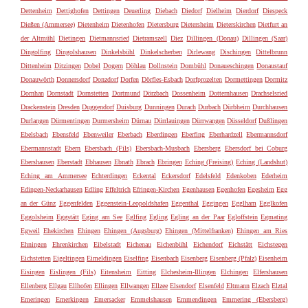
Dettenheim
Dettighofen
Dettingen
Deuerling
Diebach
Diedorf
Dielheim
Dierdorf
Diespeck
Dießen (Ammersee)
Dietenheim
Dietenhofen
Dietersburg
Dietersheim
Dieterskirchen
Dietfurt an
der Altmühl
Dietingen
Dietmannsried
Dietramszell
Diez
Dillingen (Donau)
Dillingen (Saar)
Dingolfing
Dingolshausen
Dinkelsbühl
Dinkelscherben
Dirlewang
Dischingen
Dittelbrunn
Dittenheim
Ditzingen
Dobel
Dogern
Döhlau
Dollnstein
Dombühl
Donaueschingen
Donaustauf
Donauwörth
Donnersdorf
Donzdorf
Dorfen
Dörfles-Esbach
Dorfprozelten
Dormettingen
Dormitz
Dornhan
Dornstadt
Dornstetten
Dortmund
Dörzbach
Dossenheim
Dotternhausen
Drachselsried
Drackenstein
Dresden
Duggendorf
Duisburg
Dunningen
Durach
Durbach
Dürbheim
Durchhausen
Durlangen
Dürmentingen
Durmersheim
Dürnau
Dürrlauingen
Dürrwangen
Düsseldorf
Dußlingen
Ebelsbach
Ebensfeld
Ebenweiler
Eberbach
Eberdingen
Eberfing
Eberhardzell
Ebermannsdorf
Ebermannstadt
Ebern
Ebersbach (Fils)
Ebersbach-Musbach
Ebersberg
Ebersdorf bei Coburg
Ebershausen
Eberstadt
Ebhausen
Ebnath
Ebrach
Ebringen
Eching (Freising)
Eching (Landshut)
Eching am Ammersee
Echterdingen
Eckental
Eckersdorf
Edelsfeld
Edenkoben
Ederheim
Edingen-Neckarhausen
Edling
Effeltrich
Efringen-Kirchen
Egenhausen
Egenhofen
Egesheim
Egg
an der Günz
Eggenfelden
Eggenstein-Leopoldshafen
Eggenthal
Eggingen
Egglham
Egglkofen
Eggolsheim
Eggstätt
Eging am See
Eglfing
Egling
Egling an der Paar
Egloffstein
Egmating
Egweil
Ehekirchen
Ehingen
Ehingen (Augsburg)
Ehingen (Mittelfranken)
Ehingen am Ries
Ehningen
Ehrenkirchen
Eibelstadt
Eichenau
Eichenbühl
Eichendorf
Eichstätt
Eichstegen
Eichstetten
Eigeltingen
Eimeldingen
Eiselfing
Eisenbach
Eisenberg
Eisenberg (Pfalz)
Eisenheim
Eisingen
Eislingen (Fils)
Eitensheim
Eitting
Elchesheim-Illingen
Elchingen
Elfershausen
Ellenberg
Ellgau
Ellhofen
Ellingen
Ellwangen
Ellzee
Elsendorf
Elsenfeld
Eltmann
Elzach
Elztal
Emeringen
Emerkingen
Emersacker
Emmelshausen
Emmendingen
Emmering (Ebersberg)