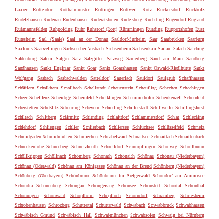
Laaber
Rottendorf
Rotthalmünster
Röttingen
Rottweil
Rötz
Rückersdorf
Rückholz
Rudelzhausen
Rüdenau
Rüdenhausen
Ruderatshofen
Rudersberg
Ruderting
Rugendorf
Rügland
Ruhmannsfelden
Ruhpolding
Ruhr
Ruhstorf (Rott)
Rümmingen
Runding
Ruppertshofen
Rust
Rutesheim
Saal (Saale)
Saal an der Donau
Saaldorf-Surheim
Saar
Saarbrücken
Saarburg
Saarlouis
Saarwellingen
Sachsen bei Ansbach
Sachsenheim
Sachsenkam
Sailauf
Salach
Salching
Saldenburg
Salem
Salgen
Salz
Salzgitter
Salzweg
Samerberg
Sand am Main
Sandberg
Sandhausen
Sankt Englmar
Sankt Goar
Sankt Goarshausen
Sankt Oswald-Riedlhütte
Sankt
Wolfgang
Sasbach
Sasbachwalden
Satteldorf
Sauerlach
Sauldorf
Saulgrub
Schaffhausen
Schäftlarn
Schalkham
Schallbach
Schallstadt
Schauenstein
Schaufling
Schechen
Schechingen
Scheer
Schefflenz
Scheidegg
Scheinfeld
Schelklingen
Schemmerhofen
Schenkenzell
Schernfeld
Scherstetten
Scheßlitz
Scheuring
Scheyern
Schierling
Schifferstadt
Schiffweiler
Schillingsfürst
Schiltach
Schiltberg
Schirmitz
Schirnding
Schlaitdorf
Schlammersdorf
Schlat
Schleching
Schlehdorf
Schliengen
Schlier
Schlierbach
Schliersee
Schluchsee
Schlüsselfeld
Schmelz
Schmidgaden
Schmidmühlen
Schmiechen
Schnabelwaid
Schnaitsee
Schnaittach
Schnaittenbach
Schneckenlohe
Schneeberg
Schneizlreuth
Schnelldorf
Schnürpflingen
Schöfweg
Schollbrunn
Schöllkrippen
Schöllnach
Schömberg
Schonach
Schönaich
Schönau
Schönau (Niederbayern)
Schönau (Odenwald)
Schönau am Königssee
Schönau an der Brend
Schönberg (Niederbayern)
Schönberg (Oberbayern)
Schönbrunn
Schönbrunn im Steigerwald
Schondorf am Ammersee
Schondra
Schönenberg
Schongau
Schöngeising
Schönsee
Schonstett
Schöntal
Schönthal
Schonungen
Schönwald
Schopfheim
Schopfloch
Schorndorf
Schramberg
Schriesheim
Schrobenhausen
Schrozberg
Schuttertal
Schutterwald
Schwabach
Schwabbruck
Schwabhausen
Schwäbisch Gmünd
Schwäbisch Hall
Schwabmünchen
Schwabsoien
Schwaig bei Nürnberg