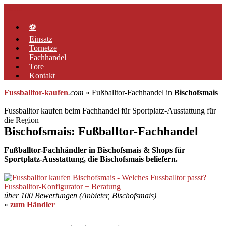
Zum
Menü
Inhalt
springen
⚽
Einsatz
Tornetze
Fachhandel
Tore
Kontakt
Fussballtor-kaufen
.com
» Fußballtor-Fachhandel in
Bischofsmais
Fussballtor kaufen beim Fachhandel für Sportplatz-Ausstattung für
die Region
Bischofsmais: Fußballtor-Fachhandel
Fußballtor-Fachhändler in Bischofsmais & Shops für
Sportplatz-Ausstattung, die Bischofsmais beliefern.
über 100 Bewertungen (Anbieter, Bischofsmais)
»
zum Händler