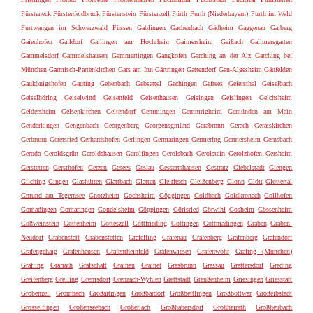
Fürsteneck
Fürstenfeldbruck
Fürstenstein
Fürstenzell
Fürth
Furth (Niederbayern)
Furth im Wald
Furtwangen im Schwarzwald
Füssen
Gablingen
Gachenbach
Gädheim
Gaggenau
Gaiberg
Gaienhofen
Gaildorf
Gailingen am Hochrhein
Gaimersheim
Gaißach
Gallmersgarten
Gammelsdorf
Gammelshausen
Gammertingen
Gangkofen
Garching an der Alz
Garching bei
München
Garmisch-Partenkirchen
Gars am Inn
Gärtringen
Gattendorf
Gau-Algesheim
Gäufelden
Gaukönigshofen
Gauting
Gebenbach
Gebsattel
Gechingen
Gefrees
Geiersthal
Geiselbach
Geiselhöring
Geiselwind
Geisenfeld
Geisenhausen
Geisingen
Geislingen
Gelchsheim
Geldersheim
Gelsenkirchen
Geltendorf
Gemmingen
Gemmrigheim
Gemünden am Main
Genderkingen
Gengenbach
Georgenberg
Georgensgmünd
Gerabronn
Gerach
Geratskirchen
Gerbrunn
Geretsried
Gerhardshofen
Gerlingen
Germaringen
Germering
Germersheim
Gernsbach
Geroda
Geroldsgrün
Geroldshausen
Gerolfingen
Gerolsbach
Gerolstein
Gerolzhofen
Gersheim
Gerstetten
Gersthofen
Gerzen
Gesees
Geslau
Gessertshausen
Gestratz
Giebelstadt
Giengen
Gilching
Gingen
Glashütten
Glattbach
Glatten
Gleiritsch
Gleißenberg
Glonn
Glött
Glottertal
Gmund am Tegernsee
Gnotzheim
Gochsheim
Göggingen
Goldbach
Goldkronach
Gollhofen
Gomadingen
Gomaringen
Gondelsheim
Göppingen
Görisried
Görwihl
Gosheim
Gössenheim
Gößweinstein
Gottenheim
Gotteszell
Gottfrieding
Göttingen
Gottmadingen
Graben
Graben-
Neudorf
Grabenstätt
Grabenstetten
Gräfelfing
Grafenau
Grafenberg
Gräfenberg
Gräfendorf
Grafengehaig
Grafenhausen
Grafenrheinfeld
Grafenwiesen
Grafenwöhr
Grafing (München)
Grafling
Grafrath
Grafschaft
Grainau
Grainet
Grasbrunn
Grassau
Grattersdorf
Greding
Greifenberg
Greiling
Gremsdorf
Grenzach-Wyhlen
Grettstadt
Greußenheim
Griesingen
Griesstätt
Gröbenzell
Grömbach
Großaitingen
Großbardorf
Großbettlingen
Großbottwar
Großeibstadt
Grosselfingen
Großenseebach
Großerlach
Großhabersdorf
Großheirath
Großheubach