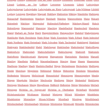
Lörrach
Losheim am See
Loßburg
Lottstetten
Löwenstein
Lübeck
Ludwigsburg
Ludwigschorgast
Ludwigshafen
Ludwigshafen am Rhein
Ludwigsstadt
Luhe-Wildenau
Lülsfeld
Lupburg
Lutzingen
Magdeburg
Magstadt
Mahlberg
Mahlstetten
Mähring
Maierhöfen
Maihingen
Mainaschaff
Mainbernheim
Mainburg
Mainhardt
Mainleus
Mainstockheim
Mainz
Maisach
Maitenbeth
Malching
Malgersdorf
Mallersdorf-Pfaffenberg
Malsburg-Marzell
Malsch
Malterdingen
Mammendorf
Mamming
Manching
Mandelbachtal
Manderscheid
Mannheim
Mantel
Marbach am Neckar
March
Margetshöchheim
Mariaposching
Markdorf
Markgröningen
Marklkofen
Markt Berolzheim
Markt Bibart
Markt Einersheim
Markt Erlbach
Markt Indersdorf
Markt Nordheim
Markt Rettenbach
Markt Schwaben
Markt Taschendorf
Marktbergel
Marktbreit
Marktgraitz
Marktheidenfeld
Marktl
Marktleugast
Marktleuthen
Marktoberdorf
Marktoffingen
Marktredwitz
Marktrodach
Marktschellenberg
Marktschorgast
Marktsteft
Marktzeuln
Marloffstein
Maroldsweisach
Marpingen
Marquartstein
Martinsheim
Marxheim
Marxzell
Marzling
Maselheim
Maßbach
Massenbachhausen
Massing
Mauer
Mauern
Mauerstetten
Maulbronn
Maulburg
Mauth
Maxhütte-Haidhof
Mayen
Meckenbeuren
Meckesheim
Medlingen
Meeder
Meersburg
Megesheim
Mehlmeisel
Mehring
Mehrstetten
Meinheim
Meisenheim
Meißenheim
Meitingen
Mellrichstadt
Memmelsdorf
Memmingen
Memmingerberg
Mendig
Mengen
Mengkofen
Merching
Merchweiler
Merdingen
Mering
Merkendorf
Merklingen
Mertingen
Merzhausen
Merzig
Mespelbrunn
Meßkirch
Meßstetten
Metten
Mettenheim
Mettlach
Metzingen
Michelau im Steigerwald
Michelau in Oberfranken
Michelbach
Michelfeld
Michelsneukirchen
Mickhausen
Miesbach
Mietingen
Miltach
Miltenberg
Mindelheim
Mindelstetten
Mintraching
Missen-Wilhams
Mistelbach
Mistelgau
Mittelbiberach
Mitteleschenbach
Mittelneufnach
Mittelsinn
Mittelstetten
Mittenwald
Mitterfels
Mitterskirchen