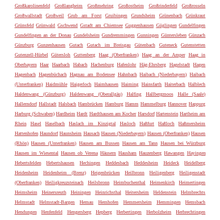
Großkarolinenfeld
Großlangheim
Großmehring
Großostheim
Großrinderfeld
Großrosseln
Großwallstadt
Großweil
Grub am Forst
Gruibingen
Grundsheim
Grünenbach
Grünkraut
Grünsfeld
Grünwald
Gschwend
Gstadt am Chiemsee
Guggenhausen
Güglingen
Gundelfingen
Gundelfingen an der Donau
Gundelsheim
Gundremmingen
Gunningen
Güntersleben
Günzach
Günzburg
Gunzenhausen
Gutach
Gutach im Breisgau
Gütenbach
Guteneck
Gutenstetten
Gutenzell-Hürbel
Gütersloh
Guttenberg
Haag (Oberfranken)
Haag an der Amper
Haag in
Oberbayern
Haar
Haarbach
Habach
Hachenburg
Hafenlohr
Häg-Ehrsberg
Hagelstadt
Hagen
Hagenbach
Hagenbüchach
Hagnau am Bodensee
Hahnbach
Haibach (Niederbayern)
Haibach
(Unterfranken)
Haidmühle
Haigerloch
Haimhausen
Haiming
Hainsfarth
Haiterbach
Halblech
Haldenwang (Günzburg)
Haldenwang (Oberallgäu)
Halfing
Hallbergmoos
Halle (Saale)
Hallerndorf
Hallstadt
Halsbach
Hambrücken
Hamburg
Hamm
Hammelburg
Hannover
Happurg
Harburg (Schwaben)
Hardheim
Hardt
Hardthausen am Kocher
Harsdorf
Hartenstein
Hartheim am
Rhein
Hasel
Haselbach
Haslach im Kinzigtal
Hasloch
Haßfurt
Haßloch
Haßmersheim
Hattenhofen
Haundorf
Haunsheim
Hausach
Hausen (Niederbayern)
Hausen (Oberfranken)
Hausen
(Rhön)
Hausen (Unterfranken)
Hausen am Bussen
Hausen am Tann
Hausen bei Würzburg
Hausen im Wiesental
Hausen ob Verena
Häusern
Hausham
Hauzenberg
Hawangen
Hayingen
Hebertsfelden
Hebertshausen
Hechingen
Heddesbach
Heddesheim
Heideck
Heidelberg
Heidenheim
Heidenheim (Brenz)
Heigenbrücken
Heilbronn
Heiligenberg
Heiligenstadt
(Oberfranken)
Heiligkreuzsteinach
Heilsbronn
Heimbuchenthal
Heimenkirch
Heimertingen
Heimsheim
Heinersreuth
Heiningen
Heinrichsthal
Heitersheim
Heldenstein
Helmbrechts
Helmstadt
Helmstadt-Bargen
Hemau
Hemhofen
Hemmersheim
Hemmingen
Hemsbach
Hendungen
Henfenfeld
Hengersberg
Hepberg
Herbertingen
Herbolzheim
Herbrechtingen