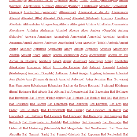
(Nürnberg)
Alteglofsheim
Altenbuch
Altendorf (Bamberg, Oberfranken)
Altendorf (Schwandorf,
Oberpfalz)
Altenkirchen (Westerwald)
Altenkunstadt
Altenmarkt an der Alz
Altenmünster
Altenriet
Altenstadt (Iller)
Altenstadt (Schongau)
Altenstadt (Waldnaab)
Altensteig
Altenthann
Altertheim
Altfraunhofen
Althegnenberg
Altheim
Althengstett
Althütte
Altlußheim
Altmannstein
Altomünster
Altötting
Altshausen
Altusried
Alzenau
Alzey
Amberg (Oberpfalz)
Amberg
(Schwaben)
Amerang
Amerdingen
Ammerbuch
Ammerndorf
Ammerthal
Amorbach
Ampfing
Amstetten
Amtzell
Andechs
Andernach
Angelbachtal
Anger
Annweiler (Trifels)
Ansbach
Antdorf
Anzing
Apfeldorf
Apfeltrach
Appenweier
Arberg
Aresing
Argenbühl
Arnbruck
Arnschwang
Arnstein
Arnstorf
Arrach
Arzberg
Asbach-Bäumenheim
Ascha
Aschaffenburg
Aschau am Inn
Aschau im Chiemgau
Aschheim
Aspach
Asperg
Assamstadt
Asselfingen
Aßling
Attenhofen
Attenkirchen
Attenweiler
Atting
Au in der Hallertau
Aub
Aubstadt
Auenwald
Auerbach
(Niederbayern)
Auerbach (Oberpfalz)
Aufhausen
Aufseß
Auggen
Augsburg
Auhausen
Aulendorf
Aura (Saale)
Aura (Sinngrund)
Aurach
Aurachtal
Außernzell
Aying
Aystetten
Baar (Schwaben)
Baar-Ebenhausen
Babenhausen
Babensham
Bach an der Donau
Bacharach
Bachhagel
Bächingen
(Brenz)
Backnang
Bad Abbach
Bad Aibling
Bad Alexandersbad
Bad Bayersoien
Bad Bellingen
Bad Bergzabern
Bad Berneck (Fichtelgebirge)
Bad Birnbach
Bad Bocklet
Bad Boll
Bad Breisig
Bad Brückenau
Bad Buchau
Bad Ditzenbach
Bad Dürkheim
Bad Dürrheim
Bad Ems
Bad
Endorf
Bad Feilnbach
Bad Friedrichshall
Bad Füssing
Bad Griesbach im Rottal
Bad
Grönenbach
Bad Heilbrunn
Bad Herrenalb
Bad Hindelang
Bad Hönningen
Bad Kissingen
Bad
Kohlgrub
Bad Königshofen im Grabfeld
Bad Kötzting
Bad Kreuznach
Bad Krozingen
Bad
Liebenzell
Bad Marienberg (Westerwald)
Bad Mergentheim
Bad Neualbenreuth
Bad Neuenahr-
Ahrweiler
Bad Neustadt (Saale)
Bad Peterstal-Griesbach
Bad Rappenau
Bad Reichenhall
Bad