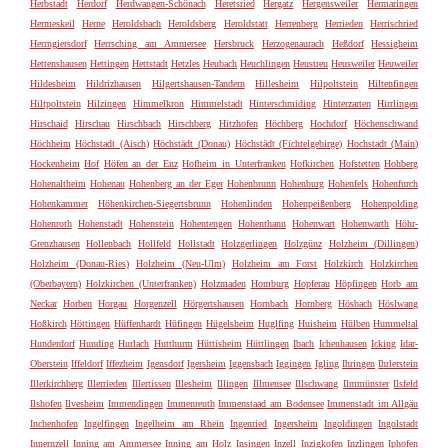
Herbstadt
Herdorf
Herdwangen-Schönach
Heretsried
Hergatz
Hergensweiler
Hermaringen
Hermeskeil
Herne
Heroldsbach
Heroldsberg
Heroldstatt
Herrenberg
Herrieden
Herrischried
Herrngiersdorf
Herrsching am Ammersee
Hersbruck
Herzogenaurach
Heßdorf
Hessigheim
Hettenshausen
Hettingen
Hettstadt
Hetzles
Heubach
Heuchlingen
Heustreu
Heusweiler
Heuweiler
Hildesheim
Hildrizhausen
Hilgertshausen-Tandern
Hillesheim
Hilpoltstein
Hiltenfingen
Hiltpoltstein
Hilzingen
Himmelkron
Himmelstadt
Hinterschmiding
Hinterzarten
Hirrlingen
Hirschaid
Hirschau
Hirschbach
Hirschberg
Hitzhofen
Höchberg
Hochdorf
Höchenschwand
Höchheim
Höchstadt (Aisch)
Höchstädt (Donau)
Höchstädt (Fichtelgebirge)
Hochstadt (Main)
Hockenheim
Hof
Höfen an der Enz
Hofheim in Unterfranken
Hofkirchen
Hofstetten
Hohberg
Hohenaltheim
Hohenau
Hohenberg an der Eger
Hohenbrunn
Hohenburg
Hohenfels
Hohenfurch
Hohenkammer
Höhenkirchen-Siegertsbrunn
Hohenlinden
Hohenpeißenberg
Hohenpolding
Hohenroth
Hohenstadt
Hohenstein
Hohentengen
Hohenthann
Hohenwart
Hohenwarth
Höhr-
Grenzhausen
Hollenbach
Hollfeld
Hollstadt
Holzgerlingen
Holzgünz
Holzheim (Dillingen)
Holzheim (Donau-Ries)
Holzheim (Neu-Ulm)
Holzheim am Forst
Holzkirch
Holzkirchen
(Oberbayern)
Holzkirchen (Unterfranken)
Holzmaden
Homburg
Hopferau
Höpfingen
Horb am
Neckar
Horben
Horgau
Horgenzell
Hörgertshausen
Hornbach
Hornberg
Hösbach
Höslwang
Hoßkirch
Höttingen
Hüffenhardt
Hüfingen
Hügelsheim
Huglfing
Huisheim
Hülben
Hummeltal
Hunderdorf
Hunding
Hurlach
Hutthurm
Hüttisheim
Hüttlingen
Ibach
Ichenhausen
Icking
Idar-
Oberstein
Iffeldorf
Iffezheim
Igensdorf
Igersheim
Iggensbach
Iggingen
Igling
Ihringen
Ihrlerstein
Illerkirchberg
Illerrieden
Illertissen
Illesheim
Illingen
Illmensee
Illschwang
Ilmmünster
Ilsfeld
Ilshofen
Ilvesheim
Immendingen
Immenreuth
Immenstaad am Bodensee
Immenstadt im Allgäu
Inchenhofen
Ingelfingen
Ingelheim am Rhein
Ingenried
Ingersheim
Ingoldingen
Ingolstadt
Innernzell
Inning am Ammersee
Inning am Holz
Insingen
Inzell
Inzigkofen
Inzlingen
Iphofen