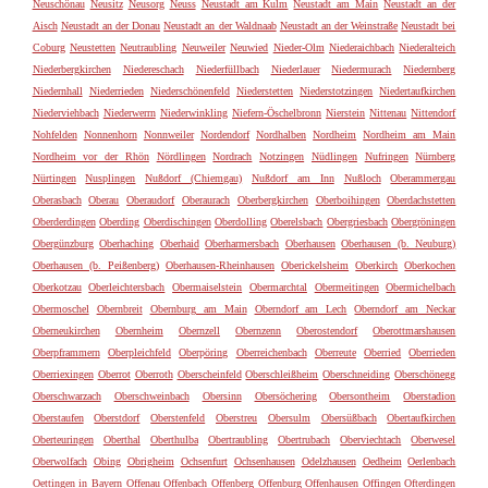
Neuschönau
Neusitz
Neusorg
Neuss
Neustadt am Kulm
Neustadt am Main
Neustadt an der
Aisch
Neustadt an der Donau
Neustadt an der Waldnaab
Neustadt an der Weinstraße
Neustadt bei
Coburg
Neustetten
Neutraubling
Neuweiler
Neuwied
Nieder-Olm
Niederaichbach
Niederalteich
Niederbergkirchen
Niedereschach
Niederfüllbach
Niederlauer
Niedermurach
Niedernberg
Niedernhall
Niederrieden
Niederschönenfeld
Niederstetten
Niederstotzingen
Niedertaufkirchen
Niederviehbach
Niederwerrn
Niederwinkling
Niefern-Öschelbronn
Nierstein
Nittenau
Nittendorf
Nohfelden
Nonnenhorn
Nonnweiler
Nordendorf
Nordhalben
Nordheim
Nordheim am Main
Nordheim vor der Rhön
Nördlingen
Nordrach
Notzingen
Nüdlingen
Nufringen
Nürnberg
Nürtingen
Nusplingen
Nußdorf (Chiemgau)
Nußdorf am Inn
Nußloch
Oberammergau
Oberasbach
Oberau
Oberaudorf
Oberaurach
Oberbergkirchen
Oberboihingen
Oberdachstetten
Oberderdingen
Oberding
Oberdischingen
Oberdolling
Oberelsbach
Obergriesbach
Obergröningen
Obergünzburg
Oberhaching
Oberhaid
Oberharmersbach
Oberhausen
Oberhausen (b. Neuburg)
Oberhausen (b. Peißenberg)
Oberhausen-Rheinhausen
Oberickelsheim
Oberkirch
Oberkochen
Oberkotzau
Oberleichtersbach
Obermaiselstein
Obermarchtal
Obermeitingen
Obermichelbach
Obermoschel
Obernbreit
Obernburg am Main
Oberndorf am Lech
Oberndorf am Neckar
Oberneukirchen
Obernheim
Obernzell
Obernzenn
Oberostendorf
Oberottmarshausen
Oberpframmern
Oberpleichfeld
Oberpöring
Oberreichenbach
Oberreute
Oberried
Oberrieden
Oberriexingen
Oberrot
Oberroth
Oberscheinfeld
Oberschleißheim
Oberschneiding
Oberschönegg
Oberschwarzach
Oberschweinbach
Obersinn
Obersöchering
Obersontheim
Oberstadion
Oberstaufen
Oberstdorf
Oberstenfeld
Oberstreu
Obersulm
Obersüßbach
Obertaufkirchen
Oberteuringen
Oberthal
Oberthulba
Obertraubling
Obertrubach
Oberviechtach
Oberwesel
Oberwolfach
Obing
Obrigheim
Ochsenfurt
Ochsenhausen
Odelzhausen
Oedheim
Oerlenbach
Oettingen in Bayern
Offenau
Offenbach
Offenberg
Offenburg
Offenhausen
Offingen
Ofterdingen