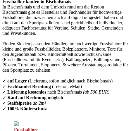
Fussballtor kaufen in Bischofsmais
In Bischofsmais und dem Umkreis rund um die Region
Bischofsmais gibt es Hersteller und Fachhändler für hochwertige
Fußballtore, die inzwischen auch auf digital umgestellt haben und
direkt auf den Sportplatz liefern - bei gleichbleibend individueller,
adäquater Fachberatung für Vereine, Schulen, Städte, Gemeinden
und Privatkunden.
Finden Sie den passenden Händler, um hochwertige Fussballtore für
kleine und große Fussballfelder, Bolzplatztore, Minitore, Tore für
den Jugendfußball bzw. Kinderfußball sowie Schusswände
(Fussballtorwand für Events etc.), Ballfangnetze, Ballfangzäune,
Pfosten, Torrahmen, Stoppnetze & weitere Ausstattungsprodukte für
den Sportplatz zu erhalten.
✓
auf Lager
(Lieferung sofort möglich nach Bischofsmais)
✓
Fachhandel-Beratung
(Telefon, eMail)
✓
Lieferung kostenlos
nach Bischofsmais
(ab 500 EUR)
✓
Kauf auf Rechnung möglich
✓
Staffelpreise
ab 2m²
✓
100% Käuferschutz
Fussballtore