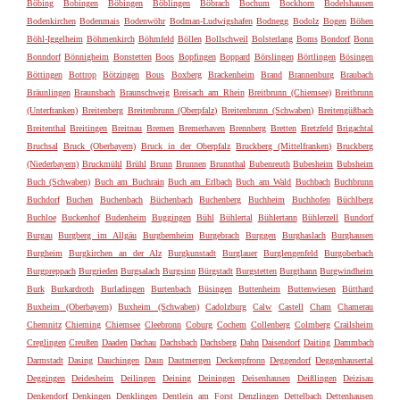
Böbing
Bobingen
Böbingen
Böblingen
Böbrach
Bochum
Bockhorn
Bodelshausen
Bodenkirchen
Bodenmais
Bodenwöhr
Bodman-Ludwigshafen
Bodnegg
Bodolz
Bogen
Böhen
Böhl-Iggelheim
Böhmenkirch
Böhmfeld
Böllen
Bollschweil
Bolsterlang
Boms
Bondorf
Bonn
Bonndorf
Bönnigheim
Bonstetten
Boos
Bopfingen
Boppard
Börslingen
Börtlingen
Bösingen
Böttingen
Bottrop
Bötzingen
Bous
Boxberg
Brackenheim
Brand
Brannenburg
Braubach
Bräunlingen
Braunsbach
Braunschweig
Breisach am Rhein
Breitbrunn (Chiemsee)
Breitbrunn
(Unterfranken)
Breitenberg
Breitenbrunn (Oberpfalz)
Breitenbrunn (Schwaben)
Breitengüßbach
Breitenthal
Breitingen
Breitnau
Bremen
Bremerhaven
Brennberg
Bretten
Bretzfeld
Brigachtal
Bruchsal
Bruck (Oberbayern)
Bruck in der Oberpfalz
Bruckberg (Mittelfranken)
Bruckberg
(Niederbayern)
Bruckmühl
Brühl
Brunn
Brunnen
Brunnthal
Bubenreuth
Bubesheim
Bubsheim
Buch (Schwaben)
Buch am Buchrain
Buch am Erlbach
Buch am Wald
Buchbach
Buchbrunn
Buchdorf
Buchen
Buchenbach
Büchenbach
Buchenberg
Buchheim
Buchhofen
Büchlberg
Buchloe
Buckenhof
Budenheim
Buggingen
Bühl
Bühlertal
Bühlertann
Bühlerzell
Bundorf
Burgau
Burgberg im Allgäu
Burgbernheim
Burgebrach
Burggen
Burghaslach
Burghausen
Burgheim
Burgkirchen an der Alz
Burgkunstadt
Burglauer
Burglengenfeld
Burgoberbach
Burgpreppach
Burgrieden
Burgsalach
Burgsinn
Bürgstadt
Burgstetten
Burgthann
Burgwindheim
Burk
Burkardroth
Burladingen
Burtenbach
Büsingen
Buttenheim
Buttenwiesen
Bütthard
Buxheim (Oberbayern)
Buxheim (Schwaben)
Cadolzburg
Calw
Castell
Cham
Chamerau
Chemnitz
Chieming
Chiemsee
Cleebronn
Coburg
Cochem
Collenberg
Colmberg
Crailsheim
Creglingen
Creußen
Daaden
Dachau
Dachsbach
Dachsberg
Dahn
Daisendorf
Daiting
Dammbach
Darmstadt
Dasing
Dauchingen
Daun
Dautmergen
Deckenpfronn
Deggendorf
Deggenhausertal
Deggingen
Deidesheim
Deilingen
Deining
Deiningen
Deisenhausen
Deißlingen
Deizisau
Denkendorf
Denkingen
Denklingen
Dentlein am Forst
Denzlingen
Dettelbach
Dettenhausen