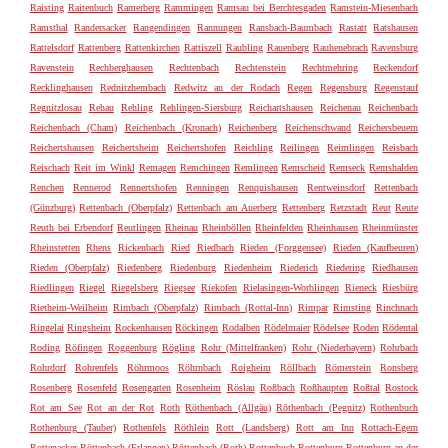
Raisting
Raitenbuch
Ramerberg
Rammingen
Ramsau bei Berchtesgaden
Ramstein-Miesenbach
Ramsthal
Randersacker
Rangendingen
Rannungen
Ransbach-Baumbach
Rastatt
Ratshausen
Rattelsdorf
Rattenberg
Rattenkirchen
Rattiszell
Raubling
Rauenberg
Rauhenebrach
Ravensburg
Ravenstein
Rechberghausen
Rechtenbach
Rechtenstein
Rechtmehring
Reckendorf
Recklinghausen
Rednitzhembach
Redwitz an der Rodach
Regen
Regensburg
Regenstauf
Regnitzlosau
Rehau
Rehling
Rehlingen-Siersburg
Reichartshausen
Reichenau
Reichenbach
Reichenbach (Cham)
Reichenbach (Kronach)
Reichenberg
Reichenschwand
Reichersbeuern
Reichertshausen
Reichertsheim
Reichertshofen
Reichling
Reilingen
Reimlingen
Reisbach
Reischach
Reit im Winkl
Remagen
Remchingen
Remlingen
Remscheid
Remseck
Remshalden
Renchen
Rennerod
Rennertshofen
Renningen
Renquishausen
Rentweinsdorf
Rettenbach
(Günzburg)
Rettenbach (Oberpfalz)
Rettenbach am Auerberg
Rettenberg
Retzstadt
Reut
Reute
Reuth bei Erbendorf
Reutlingen
Rheinau
Rheinböllen
Rheinfelden
Rheinhausen
Rheinmünster
Rheinstetten
Rhens
Rickenbach
Ried
Riedbach
Rieden (Forggensee)
Rieden (Kaufbeuren)
Rieden (Oberpfalz)
Riedenberg
Riedenburg
Riedenheim
Riederich
Riedering
Riedhausen
Riedlingen
Riegel
Riegelsberg
Riegsee
Riekofen
Rielasingen-Worblingen
Rieneck
Riesbürg
Rietheim-Weilheim
Rimbach (Oberpfalz)
Rimbach (Rottal-Inn)
Rimpar
Rimsting
Rinchnach
Ringelai
Ringsheim
Rockenhausen
Röckingen
Rodalben
Rödelmaier
Rödelsee
Roden
Rödental
Roding
Röfingen
Roggenburg
Rögling
Rohr (Mittelfranken)
Rohr (Niederbayern)
Rohrbach
Rohrdorf
Rohrenfels
Röhrmoos
Röhrnbach
Roigheim
Röllbach
Römerstein
Ronsberg
Rosenberg
Rosenfeld
Rosengarten
Rosenheim
Röslau
Roßbach
Roßhaupten
Roßtal
Rostock
Rot am See
Rot an der Rot
Roth
Röthenbach (Allgäu)
Röthenbach (Pegnitz)
Rothenbuch
Rothenburg (Tauber)
Rothenfels
Röthlein
Rott (Landsberg)
Rott am Inn
Rottach-Egern
Rottenacker
Röttenbach (Erlangen)
Röttenbach (Roth)
Rottenbuch
Rottenburg
Rottenburg an der