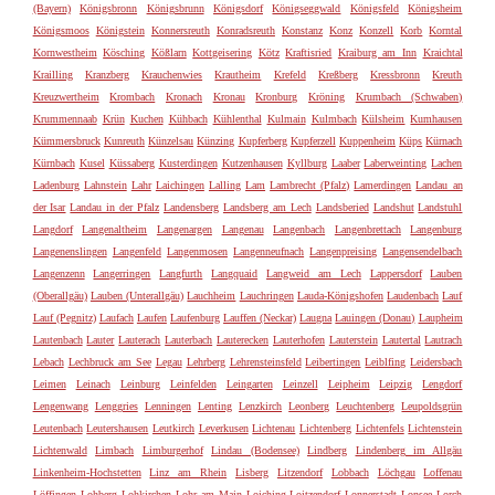
(Bayern)
Königsbronn
Königsbrunn
Königsdorf
Königseggwald
Königsfeld
Königsheim
Königsmoos
Königstein
Konnersreuth
Konradsreuth
Konstanz
Konz
Konzell
Korb
Korntal
Kornwestheim
Kösching
Kößlarn
Kottgeisering
Kötz
Kraftisried
Kraiburg am Inn
Kraichtal
Krailling
Kranzberg
Krauchenwies
Krautheim
Krefeld
Kreßberg
Kressbronn
Kreuth
Kreuzwertheim
Krombach
Kronach
Kronau
Kronburg
Kröning
Krumbach (Schwaben)
Krummennaab
Krün
Kuchen
Kühbach
Kühlenthal
Kulmain
Kulmbach
Külsheim
Kumhausen
Kümmersbruck
Kunreuth
Künzelsau
Künzing
Kupferberg
Kupferzell
Kuppenheim
Küps
Kürnach
Kürnbach
Kusel
Küssaberg
Kusterdingen
Kutzenhausen
Kyllburg
Laaber
Laberweinting
Lachen
Ladenburg
Lahnstein
Lahr
Laichingen
Lalling
Lam
Lambrecht (Pfalz)
Lamerdingen
Landau an
der Isar
Landau in der Pfalz
Landensberg
Landsberg am Lech
Landsberied
Landshut
Landstuhl
Langdorf
Langenaltheim
Langenargen
Langenau
Langenbach
Langenbrettach
Langenburg
Langenenslingen
Langenfeld
Langenmosen
Langenneufnach
Langenpreising
Langensendelbach
Langenzenn
Langerringen
Langfurth
Langquaid
Langweid am Lech
Lappersdorf
Lauben
(Oberallgäu)
Lauben (Unterallgäu)
Lauchheim
Lauchringen
Lauda-Königshofen
Laudenbach
Lauf
Lauf (Pegnitz)
Laufach
Laufen
Laufenburg
Lauffen (Neckar)
Laugna
Lauingen (Donau)
Laupheim
Lautenbach
Lauter
Lauterach
Lauterbach
Lauterecken
Lauterhofen
Lauterstein
Lautertal
Lautrach
Lebach
Lechbruck am See
Legau
Lehrberg
Lehrensteinsfeld
Leibertingen
Leiblfing
Leidersbach
Leimen
Leinach
Leinburg
Leinfelden
Leingarten
Leinzell
Leipheim
Leipzig
Lengdorf
Lengenwang
Lenggries
Lenningen
Lenting
Lenzkirch
Leonberg
Leuchtenberg
Leupoldsgrün
Leutenbach
Leutershausen
Leutkirch
Leverkusen
Lichtenau
Lichtenberg
Lichtenfels
Lichtenstein
Lichtenwald
Limbach
Limburgerhof
Lindau (Bodensee)
Lindberg
Lindenberg im Allgäu
Linkenheim-Hochstetten
Linz am Rhein
Lisberg
Litzendorf
Lobbach
Löchgau
Loffenau
Löffingen
Lohberg
Lohkirchen
Lohr am Main
Loiching
Loitzendorf
Lonnerstadt
Lonsee
Lorch