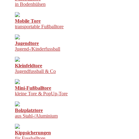
in Bodenhülsen
Mobile Tore
transportable Fußballtore
Jugendtore
Jugend-/Kinderfussball
Kleinfeldtore
Jugendfussball & Co
Mini-Fußballtore
kleine Tore & PopUp-Tore
Bolzplatztore
aus Stahl-/Aluminium
Kippsicherungen
für Fussballtore