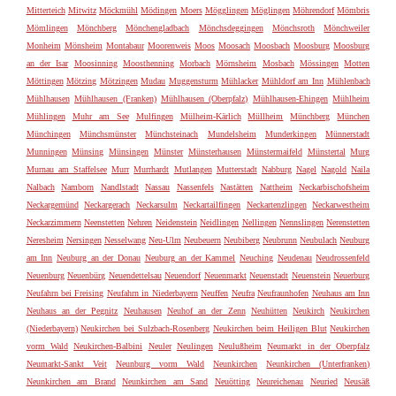
Mitterteich
Mitwitz
Möckmühl
Mödingen
Moers
Mögglingen
Möglingen
Möhrendorf
Mömbris
Mömlingen
Mönchberg
Mönchengladbach
Mönchsdeggingen
Mönchsroth
Mönchweiler
Monheim
Mönsheim
Montabaur
Moorenweis
Moos
Moosach
Moosbach
Moosburg
Moosburg
an der Isar
Moosinning
Moosthenning
Morbach
Mörnsheim
Mosbach
Mössingen
Motten
Möttingen
Mötzing
Mötzingen
Mudau
Muggensturm
Mühlacker
Mühldorf am Inn
Mühlenbach
Mühlhausen
Mühlhausen (Franken)
Mühlhausen (Oberpfalz)
Mühlhausen-Ehingen
Mühlheim
Mühlingen
Muhr am See
Mulfingen
Mülheim-Kärlich
Müllheim
Münchberg
München
Münchingen
Münchsmünster
Münchsteinach
Mundelsheim
Munderkingen
Münnerstadt
Munningen
Münsing
Münsingen
Münster
Münsterhausen
Münstermaifeld
Münstertal
Murg
Murnau am Staffelsee
Murr
Murrhardt
Mutlangen
Mutterstadt
Nabburg
Nagel
Nagold
Naila
Nalbach
Namborn
Nandlstadt
Nassau
Nassenfels
Nastätten
Nattheim
Neckarbischofsheim
Neckargemünd
Neckargerach
Neckarsulm
Neckartailfingen
Neckartenzlingen
Neckarwestheim
Neckarzimmern
Neenstetten
Nehren
Neidenstein
Neidlingen
Nellingen
Nennslingen
Nerenstetten
Neresheim
Nersingen
Nesselwang
Neu-Ulm
Neubeuern
Neubiberg
Neubrunn
Neubulach
Neuburg
am Inn
Neuburg an der Donau
Neuburg an der Kammel
Neuching
Neudenau
Neudrossenfeld
Neuenburg
Neuenbürg
Neuendettelsau
Neuendorf
Neuenmarkt
Neuenstadt
Neuenstein
Neuerburg
Neufahrn bei Freising
Neufahrn in Niederbayern
Neuffen
Neufra
Neufraunhofen
Neuhaus am Inn
Neuhaus an der Pegnitz
Neuhausen
Neuhof an der Zenn
Neuhütten
Neukirch
Neukirchen
(Niederbayern)
Neukirchen bei Sulzbach-Rosenberg
Neukirchen beim Heiligen Blut
Neukirchen
vorm Wald
Neukirchen-Balbini
Neuler
Neulingen
Neulußheim
Neumarkt in der Oberpfalz
Neumarkt-Sankt Veit
Neunburg vorm Wald
Neunkirchen
Neunkirchen (Unterfranken)
Neunkirchen am Brand
Neunkirchen am Sand
Neuötting
Neureichenau
Neuried
Neusäß