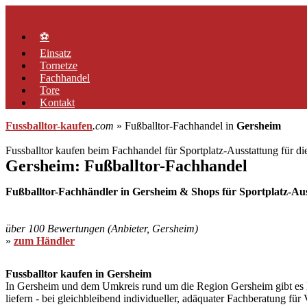
Zum
Menü
Inhalt
springen
⚽
Einsatz
Tornetze
Fachhandel
Tore
Kontakt
Fussballtor-kaufen
.com
» Fußballtor-Fachhandel in
Gersheim
Fussballtor kaufen beim Fachhandel für Sportplatz-Ausstattung für d
Gersheim: Fußballtor-Fachhandel
Fußballtor-Fachhändler in Gersheim & Shops für Sportplatz-Auss
über 100 Bewertungen (Anbieter, Gersheim)
»
zum Händler
Fussballtor kaufen in Gersheim
In Gersheim und dem Umkreis rund um die Region Gersheim gibt es Her
liefern - bei gleichbleibend individueller, adäquater Fachberatung fü