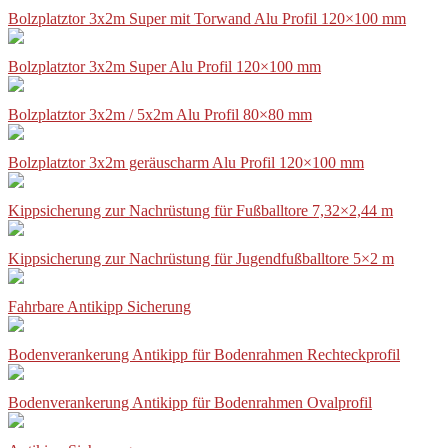
Bolzplatztor 3x2m Super mit Torwand Alu Profil 120×100 mm
Bolzplatztor 3x2m Super Alu Profil 120×100 mm
Bolzplatztor 3x2m / 5x2m Alu Profil 80×80 mm
Bolzplatztor 3x2m geräuscharm Alu Profil 120×100 mm
Kippsicherung zur Nachrüstung für Fußballtore 7,32×2,44 m
Kippsicherung zur Nachrüstung für Jugendfußballtore 5×2 m
Fahrbare Antikipp Sicherung
Bodenverankerung Antikipp für Bodenrahmen Rechteckprofil
Bodenverankerung Antikipp für Bodenrahmen Ovalprofil