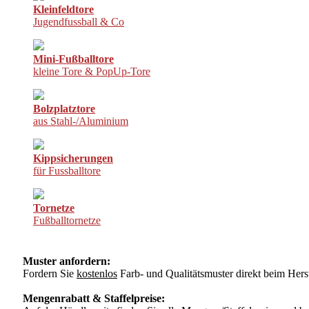
Kleinfeldtore
Jugendfussball & Co
Mini-Fußballtore
kleine Tore & PopUp-Tore
Bolzplatztore
aus Stahl-/Aluminium
Kippsicherungen
für Fussballtore
Tornetze
Fußballtornetze
Muster anfordern:
Fordern Sie
kostenlos
Farb- und Qualitätsmuster direkt beim Herst
Mengenrabatt & Staffelpreise: